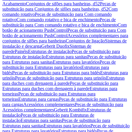
Acabamento
Conjuntos de sifões para banheiras, d52
Peças de
substituição para Conjuntos de sifões para banheiras, d52
Com
comando rotativo
Peças de substituição para Com comando
rotativo
Com comando rotativo e bica de enchimento
Peças de
substituição para Com comando rotativo e bica de enchimento
Com
botão de acionamento PushControl
Peças de substituição para Com
botão de acionamento PushControl
Acessórios complementares para
conjuntos de sifões para banheiras
Conjuntos de ligação
Sistemas de
instalação e descarga
Geberit Duofix
Sistemas de
parede
Painéis
Estruturas de instalação
Peças de substituição para
Estruturas de instalação
Estruturas para sanitas
Peças de substituição
para Estruturas para sanitas
Estruturas para lavatórios
Peças de
substituição para Estruturas para lavatórios
Estruturas para
bidés
Peças de substituição para Estruturas para bidés
Estruturas para
urinóis
Peças de substituição para Estruturas para urinóis
Estruturas
para duches com drenagem à parede
Peças de substituição para
Estruturas para duches com drenagem à parede
Estruturas para
torneiras
Peças de substituição para Estruturas para
torneiras
Estruturas para cargas
Peças de substituição para Estruturas
para cargas
Acessórios complementares
Peças de substituição para
Acessórios complementares
Geberit Kombifix
Estruturas de
instalação
Peças de substituição para Estruturas de
instalação
Estruturas para sanitas
Peças de substituição para
Estruturas para sanitas
Estruturas para lavatórios
Peças de substituição
para Estruturas para lavatórios
Estruturas para bidés
Peças de