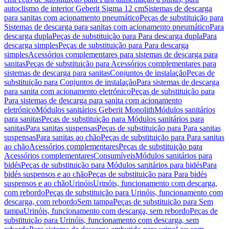
autoclismo de interior Geberit Sigma 12 cm
Sistemas de descarga
para sanitas com acionamento pneumático
Peças de substituição para
Sistemas de descarga para sanitas com acionamento pneumático
Para
descarga dupla
Peças de substituição para Para descarga dupla
Para
descarga simples
Peças de substituição para Para descarga
simples
Acessórios complementares para sistemas de descarga para
sanitas
Peças de substituição para Acessórios complementares para
sistemas de descarga para sanitas
Conjuntos de instalação
Peças de
substituição para Conjuntos de instalação
Para sistemas de descarga
para sanita com acionamento eletrónico
Peças de substituição para
Para sistemas de descarga para sanita com acionamento
eletrónico
Módulos sanitários Geberit Monolith
Módulos sanitários
para sanitas
Peças de substituição para Módulos sanitários para
sanitas
Para sanitas suspensas
Peças de substituição para Para sanitas
suspensas
Para sanitas ao chão
Peças de substituição para Para sanitas
ao chão
Acessórios complementares
Peças de substituição para
Acessórios complementares
Consumíveis
Módulos sanitários para
bidés
Peças de substituição para Módulos sanitários para bidés
Para
bidés suspensos e ao chão
Peças de substituição para Para bidés
suspensos e ao chão
Urinóis
Urinóis, funcionamento com descarga,
com rebordo
Peças de substituição para Urinóis, funcionamento com
descarga, com rebordo
Sem tampa
Peças de substituição para Sem
tampa
Urinóis, funcionamento com descarga, sem rebordo
Peças de
substituição para Urinóis, funcionamento com descarga, sem