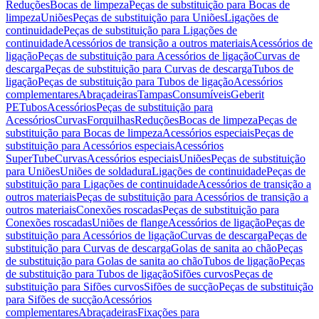
Reduções
Bocas de limpeza
Peças de substituição para Bocas de
limpeza
Uniões
Peças de substituição para Uniões
Ligações de
continuidade
Peças de substituição para Ligações de
continuidade
Acessórios de transição a outros materiais
Acessórios de
ligação
Peças de substituição para Acessórios de ligação
Curvas de
descarga
Peças de substituição para Curvas de descarga
Tubos de
ligação
Peças de substituição para Tubos de ligação
Acessórios
complementares
Abraçadeiras
Tampas
Consumíveis
Geberit
PE
Tubos
Acessórios
Peças de substituição para
Acessórios
Curvas
Forquilhas
Reduções
Bocas de limpeza
Peças de
substituição para Bocas de limpeza
Acessórios especiais
Peças de
substituição para Acessórios especiais
Acessórios
SuperTube
Curvas
Acessórios especiais
Uniões
Peças de substituição
para Uniões
Uniões de soldadura
Ligações de continuidade
Peças de
substituição para Ligações de continuidade
Acessórios de transição a
outros materiais
Peças de substituição para Acessórios de transição a
outros materiais
Conexões roscadas
Peças de substituição para
Conexões roscadas
Uniões de flange
Acessórios de ligação
Peças de
substituição para Acessórios de ligação
Curvas de descarga
Peças de
substituição para Curvas de descarga
Golas de sanita ao chão
Peças
de substituição para Golas de sanita ao chão
Tubos de ligação
Peças
de substituição para Tubos de ligação
Sifões curvos
Peças de
substituição para Sifões curvos
Sifões de sucção
Peças de substituição
para Sifões de sucção
Acessórios
complementares
Abraçadeiras
Fixações para