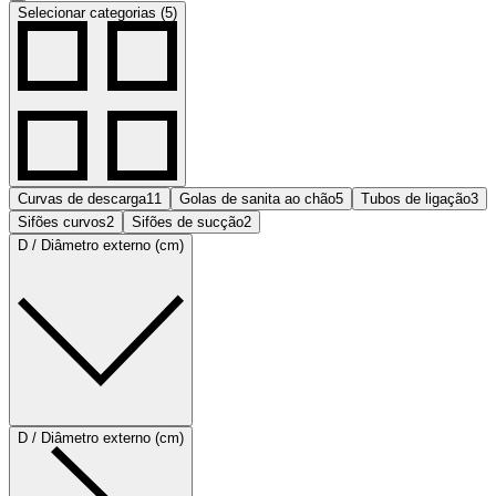
Selecionar categorias (5)
Curvas de descarga
11
Golas de sanita ao chão
5
Tubos de ligação
3
Sifões curvos
2
Sifões de sucção
2
D / Diâmetro externo (cm)
D / Diâmetro externo (cm)