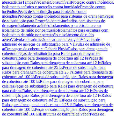
abraçadeiras
Tampas
Vedantes
Consumíveis
Proteção contra incêndios,
isolamento acústico e proteção contra humidade
Proteção contra
incêndios
Peças de substituição para Proteção contra
incêndios
Proteção contra-incêndios para sistemas de drenagem
Peças
de substituição para Proteção contra-incêndios para sistemas de
drenagem
Isolamento acústico
Isolamentos para estrutura com
isolamento de ruído por percussão
Isolamentos para estrutura com
isolamento de ruído por percussão e isolamento de ruído
aéreo
Válvulas de admissão de ar para drenagem
Válvulas de
admissão de ar
Peças de substituição para Válvulas de admissão de
ar
Drenagem de cobertura Geberit Pluvia
Ralos para drenagem de
cobertura
Peças de substituição para Ralos para drenagem de
cobertura
Ralos para drenagem de cobertura até 12 l/s
Peças de
substituição para Ralos para drenagem de cobertura até 12 l/s
Ralos
para drenagem de cobertura até 25 l/s
Peças de substituição para
Ralos para drenagem de cobertura até 25 l/s
Ralos para drenagem de
cobertura até 100 l/s
Peças de substituição para Ralos para drenagem
de cobertura até 100 l/s
Ralos para drenagem de cobertura para
caleiras
Peças de substituição para Ralos para drenagem de cobertura
para caleiras
Ralos para drenagem de cobertura até 12 l/s
Peças de
substituição para Ralos para drenagem de cobertura até 12 l/s
Ralos
para drenagem de cobertura até 25 l/s
Peças de substituição para
Ralos para drenagem de cobertura até 25 l/s
Ralos para drenagem de
cobertura até 100 l/s
Peças de substituição para Ralos para drenagem
de cobertura até 100 l/s
Estruturas de barreira de vapor
Peças de