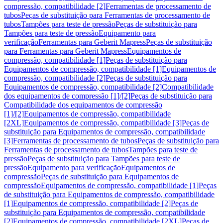
compressão, compatibilidade [2]
Ferramentas de processamento de
tubos
Peças de substituição para Ferramentas de processamento de
tubos
Tampões para teste de pressão
Peças de substituição para
Tampões para teste de pressão
Equipamento para
verificação
Ferramentas para Geberit Mapress
Peças de substituição
para Ferramentas para Geberit Mapress
Equipamentos de
compressão, compatibilidade [1]
Peças de substituição para
Equipamentos de compressão, compatibilidade [1]
Equipamentos de
compressão, compatibilidade [2]
Peças de substituição para
Equipamentos de compressão, compatibilidade [2]
Compatibilidade
dos equipamentos de compressão [1]/[2]
Peças de substituição para
Compatibilidade dos equipamentos de compressão
[1]/[2]
Equipamentos de compressão, compatibilidade
[2XL]
Equipamentos de compressão, compatibilidade [3]
Peças de
substituição para Equipamentos de compressão, compatibilidade
[3]
Ferramentas de processamento de tubos
Peças de substituição para
Ferramentas de processamento de tubos
Tampões para teste de
pressão
Peças de substituição para Tampões para teste de
pressão
Equipamento para verificação
Equipamentos de
compressão
Peças de substituição para Equipamentos de
compressão
Equipamentos de compressão, compatibilidade [1]
Peças
de substituição para Equipamentos de compressão, compatibilidade
[1]
Equipamentos de compressão, compatibilidade [2]
Peças de
substituição para Equipamentos de compressão, compatibilidade
[2]
Equipamentos de compressão, compatibilidade [2XL]
Peças de