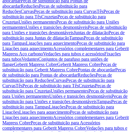
abocardar
Peças de substituição para Pontas de
abocardar
Reduções
Peças de substituição para
Reduções
Curvas
Peças de substituição para Curvas
Tês
Peças de
substituição para Tês
Cruzetas
Peças de substituição para
Cruzetas
Uniões permanentes
Peças de substituição para Uniões
permanentes
Uniões e transições desmontáveis
Peças de substituição
para Uniões e transições desmontáveis
Juntas de dilatação
Peças de
substituição para Juntas de dilatação
Tampas
Peças de substituição
para Tampas
Ligações para aquecimento
Peças de substituição para
Ligações para aquecimento
Acessórios complementares para Geberit
Mapress Aço carbono
Vedações para tubos e acessórios
Fixações
para tubos
Vedantes
Conjuntos de parafuso para uniões de
flange
Geberit Mapress Cobre
Geberit Mapress Cobre
Peças de
substituição para Geberit Mapress Cobre
Pontas de abocardar
Peças
de substituição para Pontas de abocardar
Reduções
Peças de
substituição para Reduções
Curvas
Peças de substituição para
Curvas
Tês
Peças de substituição para Tês
Cruzetas
Peças de
substituição para Cruzetas
Uniões permanentes
Peças de substituição
para Uniões permanentes
Uniões e transições desmontáveis
Peças de
substituição para Uniões e transições desmontáveis
Tampas
Peças de
substituição para Tampas
Ligações
Peças de substituição para
Ligações
Ligações para aquecimento
Peças de substituição para
Ligações para aquecimento
Acessórios complementares para Geberit
Mapress Cobre
Peças de substituição para Acessórios
complementares para Geberit Mapress Cobre
Vedações para tubos e