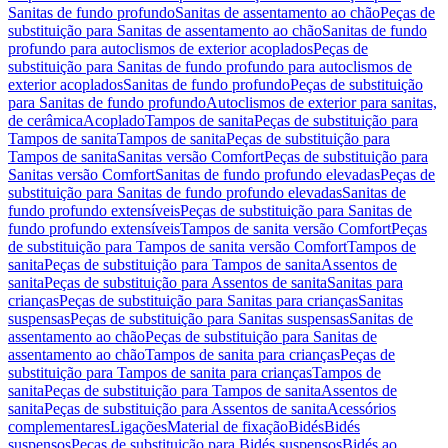
Sanitas de fundo profundo
Sanitas de assentamento ao chão
Peças de
substituição para Sanitas de assentamento ao chão
Sanitas de fundo
profundo para autoclismos de exterior acoplados
Peças de
substituição para Sanitas de fundo profundo para autoclismos de
exterior acoplados
Sanitas de fundo profundo
Peças de substituição
para Sanitas de fundo profundo
Autoclismos de exterior para sanitas,
de cerâmica
Acoplado
Tampos de sanita
Peças de substituição para
Tampos de sanita
Tampos de sanita
Peças de substituição para
Tampos de sanita
Sanitas versão Comfort
Peças de substituição para
Sanitas versão Comfort
Sanitas de fundo profundo elevadas
Peças de
substituição para Sanitas de fundo profundo elevadas
Sanitas de
fundo profundo extensíveis
Peças de substituição para Sanitas de
fundo profundo extensíveis
Tampos de sanita versão Comfort
Peças
de substituição para Tampos de sanita versão Comfort
Tampos de
sanita
Peças de substituição para Tampos de sanita
Assentos de
sanita
Peças de substituição para Assentos de sanita
Sanitas para
crianças
Peças de substituição para Sanitas para crianças
Sanitas
suspensas
Peças de substituição para Sanitas suspensas
Sanitas de
assentamento ao chão
Peças de substituição para Sanitas de
assentamento ao chão
Tampos de sanita para crianças
Peças de
substituição para Tampos de sanita para crianças
Tampos de
sanita
Peças de substituição para Tampos de sanita
Assentos de
sanita
Peças de substituição para Assentos de sanita
Acessórios
complementares
Ligações
Material de fixação
Bidés
Bidés
suspensos
Peças de substituição para Bidés suspensos
Bidés ao