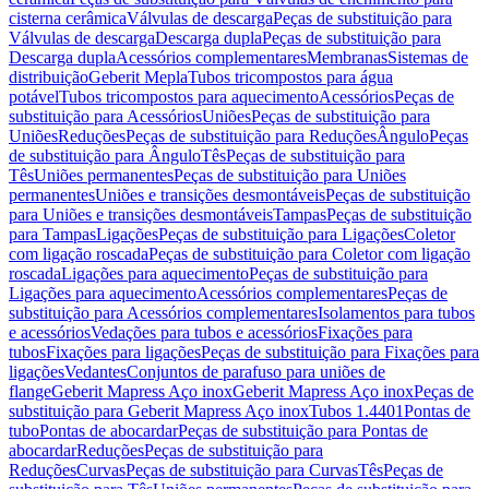
cisterna cerâmica
Válvulas de descarga
Peças de substituição para
Válvulas de descarga
Descarga dupla
Peças de substituição para
Descarga dupla
Acessórios complementares
Membranas
Sistemas de
distribuição
Geberit Mepla
Tubos tricompostos para água
potável
Tubos tricompostos para aquecimento
Acessórios
Peças de
substituição para Acessórios
Uniões
Peças de substituição para
Uniões
Reduções
Peças de substituição para Reduções
Ângulo
Peças
de substituição para Ângulo
Tês
Peças de substituição para
Tês
Uniões permanentes
Peças de substituição para Uniões
permanentes
Uniões e transições desmontáveis
Peças de substituição
para Uniões e transições desmontáveis
Tampas
Peças de substituição
para Tampas
Ligações
Peças de substituição para Ligações
Coletor
com ligação roscada
Peças de substituição para Coletor com ligação
roscada
Ligações para aquecimento
Peças de substituição para
Ligações para aquecimento
Acessórios complementares
Peças de
substituição para Acessórios complementares
Isolamentos para tubos
e acessórios
Vedações para tubos e acessórios
Fixações para
tubos
Fixações para ligações
Peças de substituição para Fixações para
ligações
Vedantes
Conjuntos de parafuso para uniões de
flange
Geberit Mapress Aço inox
Geberit Mapress Aço inox
Peças de
substituição para Geberit Mapress Aço inox
Tubos 1.4401
Pontas de
tubo
Pontas de abocardar
Peças de substituição para Pontas de
abocardar
Reduções
Peças de substituição para
Reduções
Curvas
Peças de substituição para Curvas
Tês
Peças de