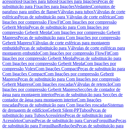
acessórios
Fixações para tubos
Fixações para ligações
Peças de
substituição para Fixações para ligações
Vedantes
Conjuntos de
parafuso para uniões de flange
Válvulas para tubos
Válvulas de corte
esféricas
Peças de substituição para Válvulas de corte esféricas
Com
ligações por compressão FlowFit
Com ligações por compressão
Geberit Mepla
Peças de substituição para Com ligações por
compressão Geberit Mepla
Com ligações por compressão Geberit
Mapress
Peças de substituição para Com ligações por compressão
Geberit Mapress
Válvulas de corte esféricas para montagem
embutido
Peças de substituição para Válvulas de corte esféricas para
montagem embutido
Com ligações por compressão FlowFit
Com
ligações por compressão Geberit Mepla
Peças de substituição para
Com ligações por compressão Geberit Mepla
Com ligações por
compressão Volex
Com ligações Compact
Peças de substituição para
Com ligações Compact
Com ligações por compressão Geberit
Mapress
Peças de substituição para Com ligações por compressão
Geberit Mapress
Com ligações roscadas
Válvulas de retenção
Com
ligações por compressão Geberit Mapress
Secções de contador de
água para montagem interior
Peças de substituição para Secções de
contador de água para montagem interior
Com ligações
roscadas
Peças de substituição para Com ligações roscadas
Sistemas
de drenagem de edifícios
Geberit Silent-PP
Tubos
Peças de
substituição para Tubos
Acessórios
Peças de substituição para
Acessórios
Curvas
Peças de substituição para Curvas
Forquilhas
Peças
de substituição para Forquilhas
Reduções
Peças de substituição para