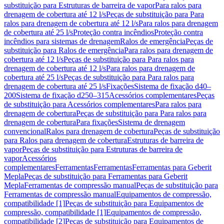
substituição para Estruturas de barreira de vapor
Para ralos para
drenagem de cobertura até 12 l/s
Peças de substituição para Para
ralos para drenagem de cobertura até 12 l/s
Para ralos para drenagem
de cobertura até 25 l/s
Proteção contra incêndios
Proteção contra
incêndios para sistemas de drenagem
Ralos de emergência
Peças de
substituição para Ralos de emergência
Para ralos para drenagem de
cobertura até 12 l/s
Peças de substituição para Para ralos para
drenagem de cobertura até 12 l/s
Para ralos para drenagem de
cobertura até 25 l/s
Peças de substituição para Para ralos para
drenagem de cobertura até 25 l/s
Fixações
Sistema de fixação d40–
200
Sistema de fixação d250–315
Acessórios complementares
Peças
de substituição para Acessórios complementares
Para ralos para
drenagem de cobertura
Peças de substituição para Para ralos para
drenagem de cobertura
Para fixações
Sistema de drenagem
convencional
Ralos para drenagem de cobertura
Peças de substituição
para Ralos para drenagem de cobertura
Estruturas de barreira de
vapor
Peças de substituição para Estruturas de barreira de
vapor
Acessórios
complementares
Ferramentas
Ferramentas
Ferramentas para Geberit
Mepla
Peças de substituição para Ferramentas para Geberit
Mepla
Ferramentas de compressão manual
Peças de substituição para
Ferramentas de compressão manual
Equipamentos de compressão,
compatibilidade [1]
Peças de substituição para Equipamentos de
compressão, compatibilidade [1]
Equipamentos de compressão,
compatibilidade [2]
Peças de substituição para Equipamentos de