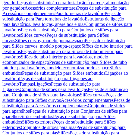
gerador
Peças de substituição para Instalação à parede, alimentação
por gerador
Acessórios complementares
Peças de substituição para
Acessórios complementares
Para torneiras de lavatório
Peças de
substituição para Para torneiras de lavatório
Estruturas de ligação
para lavatórios, lava-loiças, aparelhos e pias
Conjuntos de sifões para
lavatórios
Peças de substituição para Conjuntos de sifões para
lavatórios
Sifões curvos
Peças de substituição para Sifões
curvos
Sifões curvos, modelo poupa-espaço
Peças de substituição
para Sifões curvos, modelo poupa-espaço
Sifões de tubo interior para
lavatórios
Peças de substituição para Sifões de tubo interior para
lavatórios
Sifões de tubo interior para lavatórios, modelo
economizador de espaço
Peças de substituição para Sifões de tubo
interior para lavatórios, modelo economizador de espaço
Sifões
embutidos
Peças de substituição para Sifões embutidos
Ligações ao
lavatório
Peças de substituição para Ligações ao
lavatório
Tampas
Ligações
Peças de substituição para
Ligações
Conjuntos de sifões para lava-loiças
Peças de substituição
para Conjuntos de sifões para lava-loiças
Sifões curvos
Peças de
substituição para Sifões curvos
Acessórios complementares
Peças de
substituição para Acessórios complementares
Conjuntos de sifões
para aparelhos
Peças de substituição para Conjuntos de sifões para
aparelhos
Sifões embutidos
Peças de substituição para Sifões
embutidos
Sifões exteriores
Peças de substituição para Sifões
exteriores
Conjuntos de sifões para pias
Peças de substituição para
Conjuntos de sifões para pias
Sifões
Peças de substituição para