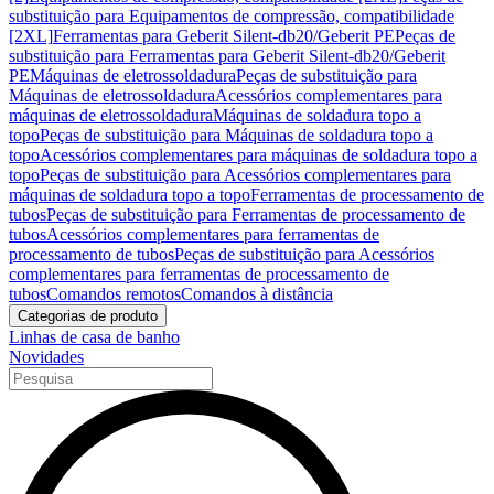
substituição para Equipamentos de compressão, compatibilidade
[2XL]
Ferramentas para Geberit Silent-db20/Geberit PE
Peças de
substituição para Ferramentas para Geberit Silent-db20/Geberit
PE
Máquinas de eletrossoldadura
Peças de substituição para
Máquinas de eletrossoldadura
Acessórios complementares para
máquinas de eletrossoldadura
Máquinas de soldadura topo a
topo
Peças de substituição para Máquinas de soldadura topo a
topo
Acessórios complementares para máquinas de soldadura topo a
topo
Peças de substituição para Acessórios complementares para
máquinas de soldadura topo a topo
Ferramentas de processamento de
tubos
Peças de substituição para Ferramentas de processamento de
tubos
Acessórios complementares para ferramentas de
processamento de tubos
Peças de substituição para Acessórios
complementares para ferramentas de processamento de
tubos
Comandos remotos
Comandos à distância
Categorias de produto
Linhas de casa de banho
Novidades