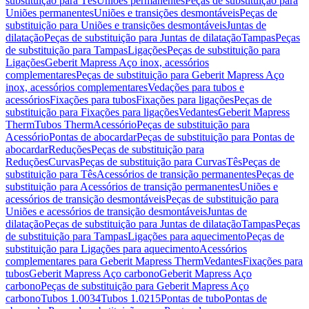
substituição para Tês
Uniões permanentes
Peças de substituição para
Uniões permanentes
Uniões e transições desmontáveis
Peças de
substituição para Uniões e transições desmontáveis
Juntas de
dilatação
Peças de substituição para Juntas de dilatação
Tampas
Peças
de substituição para Tampas
Ligações
Peças de substituição para
Ligações
Geberit Mapress Aço inox, acessórios
complementares
Peças de substituição para Geberit Mapress Aço
inox, acessórios complementares
Vedações para tubos e
acessórios
Fixações para tubos
Fixações para ligações
Peças de
substituição para Fixações para ligações
Vedantes
Geberit Mapress
Therm
Tubos Therm
Acessório
Peças de substituição para
Acessório
Pontas de abocardar
Peças de substituição para Pontas de
abocardar
Reduções
Peças de substituição para
Reduções
Curvas
Peças de substituição para Curvas
Tês
Peças de
substituição para Tês
Acessórios de transição permanentes
Peças de
substituição para Acessórios de transição permanentes
Uniões e
acessórios de transição desmontáveis
Peças de substituição para
Uniões e acessórios de transição desmontáveis
Juntas de
dilatação
Peças de substituição para Juntas de dilatação
Tampas
Peças
de substituição para Tampas
Ligações para aquecimento
Peças de
substituição para Ligações para aquecimento
Acessórios
complementares para Geberit Mapress Therm
Vedantes
Fixações para
tubos
Geberit Mapress Aço carbono
Geberit Mapress Aço
carbono
Peças de substituição para Geberit Mapress Aço
carbono
Tubos 1.0034
Tubos 1.0215
Pontas de tubo
Pontas de