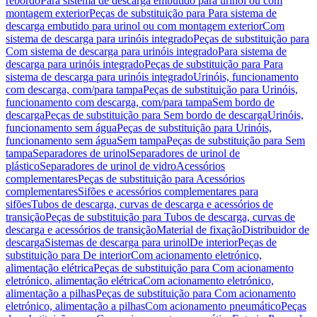
rebordo
Para sistema de descarga embutido para urinol ou com
montagem exterior
Peças de substituição para Para sistema de
descarga embutido para urinol ou com montagem exterior
Com
sistema de descarga para urinóis integrado
Peças de substituição para
Com sistema de descarga para urinóis integrado
Para sistema de
descarga para urinóis integrado
Peças de substituição para Para
sistema de descarga para urinóis integrado
Urinóis, funcionamento
com descarga, com/para tampa
Peças de substituição para Urinóis,
funcionamento com descarga, com/para tampa
Sem bordo de
descarga
Peças de substituição para Sem bordo de descarga
Urinóis,
funcionamento sem água
Peças de substituição para Urinóis,
funcionamento sem água
Sem tampa
Peças de substituição para Sem
tampa
Separadores de urinol
Separadores de urinol de
plástico
Separadores de urinol de vidro
Acessórios
complementares
Peças de substituição para Acessórios
complementares
Sifões e acessórios complementares para
sifões
Tubos de descarga, curvas de descarga e acessórios de
transição
Peças de substituição para Tubos de descarga, curvas de
descarga e acessórios de transição
Material de fixação
Distribuidor de
descarga
Sistemas de descarga para urinol
De interior
Peças de
substituição para De interior
Com acionamento eletrónico,
alimentação elétrica
Peças de substituição para Com acionamento
eletrónico, alimentação elétrica
Com acionamento eletrónico,
alimentação a pilhas
Peças de substituição para Com acionamento
eletrónico, alimentação a pilhas
Com acionamento pneumático
Peças