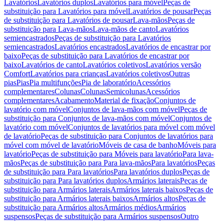
Lavatórios
Lavatórios duplos
Lavatórios para móvel
Peças de
substituição para Lavatórios para móvel
Lavatórios de pousar
Peças
de substituição para Lavatórios de pousar
Lava-mãos
Peças de
substituição para Lava-mãos
Lava-mãos de canto
Lavatórios
semiencastrados
Peças de substituição para Lavatórios
semiencastrados
Lavatórios encastrados
Lavatórios de encastrar por
baixo
Peças de substituição para Lavatórios de encastrar por
baixo
Lavatórios de canto
Lavatórios coletivos
Lavatórios versão
Comfort
Lavatórios para crianças
Lavatórios coletivos
Outras
pias
Pias
Pia multifunções
Pia de laboratório
Acessórios
complementares
Colunas
Colunas
Semicolunas
Acessórios
complementares
Acabamento
Material de fixação
Conjuntos de
lavatório com móvel
Conjuntos de lava-mãos com móvel
Peças de
substituição para Conjuntos de lava-mãos com móvel
Conjuntos de
lavatório com móvel
Conjuntos de lavatórios para móvel com móvel
de lavatório
Peças de substituição para Conjuntos de lavatórios para
móvel com móvel de lavatório
Móveis de casa de banho
Móveis para
lavatório
Peças de substituição para Móveis para lavatório
Para lava-
mãos
Peças de substituição para Para lava-mãos
Para lavatórios
Peças
de substituição para Para lavatórios
Para lavatórios duplos
Peças de
substituição para Para lavatórios duplos
Armários laterais
Peças de
substituição para Armários laterais
Armários laterais baixos
Peças de
substituição para Armários laterais baixos
Armários altos
Peças de
substituição para Armários altos
Armários médios
Armários
suspensos
Peças de substituição para Armários suspensos
Outro