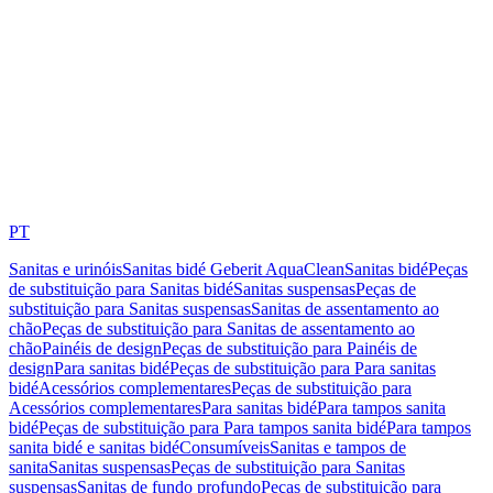
PT
Sanitas e urinóis
Sanitas bidé Geberit AquaClean
Sanitas bidé
Peças
de substituição para Sanitas bidé
Sanitas suspensas
Peças de
substituição para Sanitas suspensas
Sanitas de assentamento ao
chão
Peças de substituição para Sanitas de assentamento ao
chão
Painéis de design
Peças de substituição para Painéis de
design
Para sanitas bidé
Peças de substituição para Para sanitas
bidé
Acessórios complementares
Peças de substituição para
Acessórios complementares
Para sanitas bidé
Para tampos sanita
bidé
Peças de substituição para Para tampos sanita bidé
Para tampos
sanita bidé e sanitas bidé
Consumíveis
Sanitas e tampos de
sanita
Sanitas suspensas
Peças de substituição para Sanitas
suspensas
Sanitas de fundo profundo
Peças de substituição para