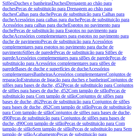
Sifões
Duches e banheiras
Duches
Drenagem ao chão para
duches
Peças de substituição para Drenagem ao chão para
duches
Calhas para duche
Peças de substituição para Calhas para
duche
Acessórios para calhas para duche
Peças de substituição para
Acessórios para calhas para duche
Esgotos no pavimento para
duche
Peças de substituição para Esgotos no pavimento para
duche
Acessórios complementares para esgotos no pavimento para
duche de pavimento
Peças de substituição para Acessórios
complementares para esgotos no pavimento para duche de
pavimento
Sifões de parede
Peças de substituição para Sifões de
parede
Acessórios complementares para sifões de parede
Peças de
substituição para Acessórios complementares para sifões de
parede
Bases de duche e superfícies de duche
Acessórios
complementares
Banheiras
Acessórios complementares
Conjuntos de
reparação
Estruturas de ligação para duches e banheiras
Conjuntos de
sifões para bases de duche, d52
Peças de substituição para Conjuntos
de sifões para bases de duche, d52
Com tampão de sifão
Peças de
substituição para Com tampão de sifão
Conjuntos de sifões para
bases de duche, d62
Peças de substituição para Conjuntos de sifões
para bases de duche, d62
Com tampão de sifão
Peças de substituição
para Com tampão de sifão
Conjuntos de sifões para bases de duche,
d90
Peças de substituição para Conjuntos de sifões para bases de
duche, d90
Com tampão de sifão
Peças de substituição para Com
tampão de sifão
Sem tampão de sifão
Peças de substituição para Sem
tampão de sifão
Acabamento
Peças de substituição para