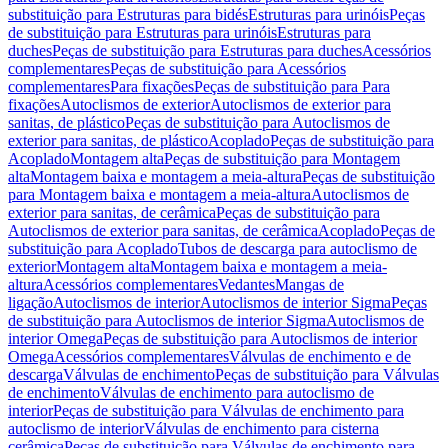
substituição para Estruturas para bidés
Estruturas para urinóis
Peças
de substituição para Estruturas para urinóis
Estruturas para
duches
Peças de substituição para Estruturas para duches
Acessórios
complementares
Peças de substituição para Acessórios
complementares
Para fixações
Peças de substituição para Para
fixações
Autoclismos de exterior
Autoclismos de exterior para
sanitas, de plástico
Peças de substituição para Autoclismos de
exterior para sanitas, de plástico
Acoplado
Peças de substituição para
Acoplado
Montagem alta
Peças de substituição para Montagem
alta
Montagem baixa e montagem a meia-altura
Peças de substituição
para Montagem baixa e montagem a meia-altura
Autoclismos de
exterior para sanitas, de cerâmica
Peças de substituição para
Autoclismos de exterior para sanitas, de cerâmica
Acoplado
Peças de
substituição para Acoplado
Tubos de descarga para autoclismo de
exterior
Montagem alta
Montagem baixa e montagem a meia-
altura
Acessórios complementares
Vedantes
Mangas de
ligação
Autoclismos de interior
Autoclismos de interior Sigma
Peças
de substituição para Autoclismos de interior Sigma
Autoclismos de
interior Omega
Peças de substituição para Autoclismos de interior
Omega
Acessórios complementares
Válvulas de enchimento e de
descarga
Válvulas de enchimento
Peças de substituição para Válvulas
de enchimento
Válvulas de enchimento para autoclismo de
interior
Peças de substituição para Válvulas de enchimento para
autoclismo de interior
Válvulas de enchimento para cisterna
cerâmica
Peças de substituição para Válvulas de enchimento para