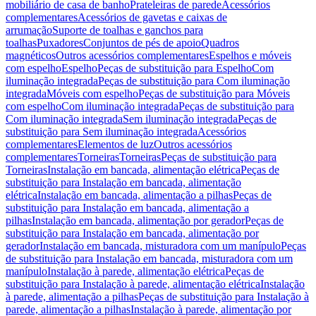
mobiliário de casa de banho
Prateleiras de parede
Acessórios
complementares
Acessórios de gavetas e caixas de
arrumação
Suporte de toalhas e ganchos para
toalhas
Puxadores
Conjuntos de pés de apoio
Quadros
magnéticos
Outros acessórios complementares
Espelhos e móveis
com espelho
Espelho
Peças de substituição para Espelho
Com
iluminação integrada
Peças de substituição para Com iluminação
integrada
Móveis com espelho
Peças de substituição para Móveis
com espelho
Com iluminação integrada
Peças de substituição para
Com iluminação integrada
Sem iluminação integrada
Peças de
substituição para Sem iluminação integrada
Acessórios
complementares
Elementos de luz
Outros acessórios
complementares
Torneiras
Torneiras
Peças de substituição para
Torneiras
Instalação em bancada, alimentação elétrica
Peças de
substituição para Instalação em bancada, alimentação
elétrica
Instalação em bancada, alimentação a pilhas
Peças de
substituição para Instalação em bancada, alimentação a
pilhas
Instalação em bancada, alimentação por gerador
Peças de
substituição para Instalação em bancada, alimentação por
gerador
Instalação em bancada, misturadora com um manípulo
Peças
de substituição para Instalação em bancada, misturadora com um
manípulo
Instalação à parede, alimentação elétrica
Peças de
substituição para Instalação à parede, alimentação elétrica
Instalação
à parede, alimentação a pilhas
Peças de substituição para Instalação à
parede, alimentação a pilhas
Instalação à parede, alimentação por