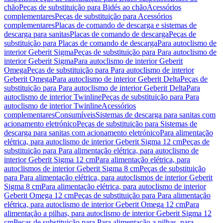
chão
Peças de substituição para Bidés ao chão
Acessórios
complementares
Peças de substituição para Acessórios
complementares
Placas de comando de descarga e sistemas de
descarga para sanitas
Placas de comando de descarga
Peças de
substituição para Placas de comando de descarga
Para autoclismo de
interior Geberit Sigma
Peças de substituição para Para autoclismo de
interior Geberit Sigma
Para autoclismo de interior Geberit
Omega
Peças de substituição para Para autoclismo de interior
Geberit Omega
Para autoclismo de interior Geberit Delta
Peças de
substituição para Para autoclismo de interior Geberit Delta
Para
autoclismo de interior Twinline
Peças de substituição para Para
autoclismo de interior Twinline
Acessórios
complementares
Consumíveis
Sistemas de descarga para sanitas com
acionamento eletrónico
Peças de substituição para Sistemas de
descarga para sanitas com acionamento eletrónico
Para alimentação
elétrica, para autoclismo de interior Geberit Sigma 12 cm
Peças de
substituição para Para alimentação elétrica, para autoclismo de
interior Geberit Sigma 12 cm
Para alimentação elétrica, para
autoclismos de interior Geberit Sigma 8 cm
Peças de substituição
para Para alimentação elétrica, para autoclismos de interior Geberit
Sigma 8 cm
Para alimentação elétrica, para autoclismo de interior
Geberit Omega 12 cm
Peças de substituição para Para alimentação
elétrica, para autoclismo de interior Geberit Omega 12 cm
Para
alimentação a pilhas, para autoclismo de interior Geberit Sigma 12
cm
Peças de substituição para Para alimentação a pilhas, para