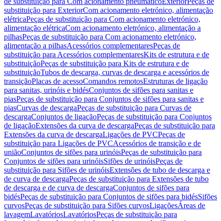
de substituição para Com acionamento pneumático
Exterior
Peças de
substituição para Exterior
Com acionamento eletrónico, alimentação
elétrica
Peças de substituição para Com acionamento eletrónico,
alimentação elétrica
Com acionamento eletrónico, alimentação a
pilhas
Peças de substituição para Com acionamento eletrónico,
alimentação a pilhas
Acessórios complementares
Peças de
substituição para Acessórios complementares
Kits de estrutura e de
substituição
Peças de substituição para Kits de estrutura e de
substituição
Tubos de descarga, curvas de descarga e acessórios de
transição
Placas de acesso
Comandos remotos
Estruturas de ligação
para sanitas, urinóis e bidés
Conjuntos de sifões para sanitas e
pias
Peças de substituição para Conjuntos de sifões para sanitas e
pias
Curvas de descarga
Peças de substituição para Curvas de
descarga
Conjuntos de ligação
Peças de substituição para Conjuntos
de ligação
Extensões da curva de descarga
Peças de substituição para
Extensões da curva de descarga
Ligações de PVC
Peças de
substituição para Ligações de PVC
Acessórios de transição e de
união
Conjuntos de sifões para urinóis
Peças de substituição para
Conjuntos de sifões para urinóis
Sifões de urinóis
Peças de
substituição para Sifões de urinóis
Extensões de tubo de descarga e
de curva de descarga
Peças de substituição para Extensões de tubo
de descarga e de curva de descarga
Conjuntos de sifões para
bidés
Peças de substituição para Conjuntos de sifões para bidés
Sifões
curvos
Peças de substituição para Sifões curvos
Ligações
Áreas de
lavagem
Lavatórios
Lavatórios
Peças de substituição para