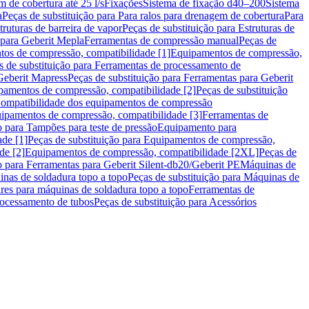
m de cobertura até 25 l/s
Fixações
Sistema de fixação d40–200
Sistema
a
Peças de substituição para Para ralos para drenagem de cobertura
Para
truturas de barreira de vapor
Peças de substituição para Estruturas de
 para Geberit Mepla
Ferramentas de compressão manual
Peças de
tos de compressão, compatibilidade [1]
Equipamentos de compressão,
s de substituição para Ferramentas de processamento de
Geberit Mapress
Peças de substituição para Ferramentas para Geberit
pamentos de compressão, compatibilidade [2]
Peças de substituição
 Compatibilidade dos equipamentos de compressão
uipamentos de compressão, compatibilidade [3]
Ferramentas de
o para Tampões para teste de pressão
Equipamento para
de [1]
Peças de substituição para Equipamentos de compressão,
de [2]
Equipamentos de compressão, compatibilidade [2XL]
Peças de
o para Ferramentas para Geberit Silent-db20/Geberit PE
Máquinas de
nas de soldadura topo a topo
Peças de substituição para Máquinas de
res para máquinas de soldadura topo a topo
Ferramentas de
rocessamento de tubos
Peças de substituição para Acessórios