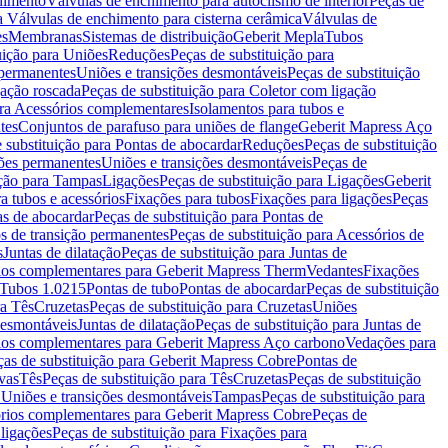
chimento
Válvulas de enchimento para autoclismo de interior
Peças de
a Válvulas de enchimento para cisterna cerâmica
Válvulas de
es
Membranas
Sistemas de distribuição
Geberit Mepla
Tubos
uição para Uniões
Reduções
Peças de substituição para
 permanentes
Uniões e transições desmontáveis
Peças de substituição
gação roscada
Peças de substituição para Coletor com ligação
ara Acessórios complementares
Isolamentos para tubos e
tes
Conjuntos de parafuso para uniões de flange
Geberit Mapress Aço
 substituição para Pontas de abocardar
Reduções
Peças de substituição
iões permanentes
Uniões e transições desmontáveis
Peças de
ição para Tampas
Ligações
Peças de substituição para Ligações
Geberit
a tubos e acessórios
Fixações para tubos
Fixações para ligações
Peças
as de abocardar
Peças de substituição para Pontas de
s de transição permanentes
Peças de substituição para Acessórios de
s
Juntas de dilatação
Peças de substituição para Juntas de
ios complementares para Geberit Mapress Therm
Vedantes
Fixações
Tubos 1.0215
Pontas de tubo
Pontas de abocardar
Peças de substituição
ra Tês
Cruzetas
Peças de substituição para Cruzetas
Uniões
desmontáveis
Juntas de dilatação
Peças de substituição para Juntas de
ios complementares para Geberit Mapress Aço carbono
Vedações para
ças de substituição para Geberit Mapress Cobre
Pontas de
vas
Tês
Peças de substituição para Tês
Cruzetas
Peças de substituição
a Uniões e transições desmontáveis
Tampas
Peças de substituição para
rios complementares para Geberit Mapress Cobre
Peças de
 ligações
Peças de substituição para Fixações para