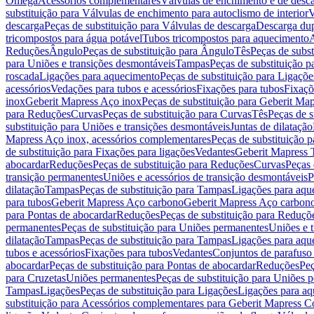
Omega
Acessórios complementares
Válvulas de enchimento e de desc
substituição para Válvulas de enchimento para autoclismo de interior
V
descarga
Peças de substituição para Válvulas de descarga
Descarga du
tricompostos para água potável
Tubos tricompostos para aquecimento
A
Reduções
Ângulo
Peças de substituição para Ângulo
Tês
Peças de subst
para Uniões e transições desmontáveis
Tampas
Peças de substituição 
roscada
Ligações para aquecimento
Peças de substituição para Ligaçõ
acessórios
Vedações para tubos e acessórios
Fixações para tubos
Fixaçõ
inox
Geberit Mapress Aço inox
Peças de substituição para Geberit Ma
para Reduções
Curvas
Peças de substituição para Curvas
Tês
Peças de s
substituição para Uniões e transições desmontáveis
Juntas de dilatação
Mapress Aço inox, acessórios complementares
Peças de substituição 
de substituição para Fixações para ligações
Vedantes
Geberit Mapress
abocardar
Reduções
Peças de substituição para Reduções
Curvas
Peças 
transição permanentes
Uniões e acessórios de transição desmontáveis
P
dilatação
Tampas
Peças de substituição para Tampas
Ligações para aqu
para tubos
Geberit Mapress Aço carbono
Geberit Mapress Aço carbon
para Pontas de abocardar
Reduções
Peças de substituição para Reduçõ
permanentes
Peças de substituição para Uniões permanentes
Uniões e 
dilatação
Tampas
Peças de substituição para Tampas
Ligações para aqu
tubos e acessórios
Fixações para tubos
Vedantes
Conjuntos de parafuso 
abocardar
Peças de substituição para Pontas de abocardar
Reduções
Peç
para Cruzetas
Uniões permanentes
Peças de substituição para Uniões 
Tampas
Ligações
Peças de substituição para Ligações
Ligações para a
substituição para Acessórios complementares para Geberit Mapress C