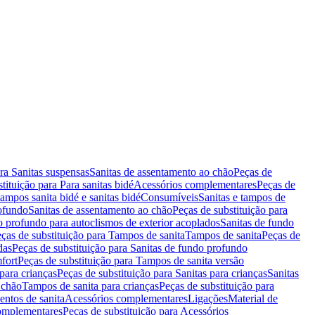
ara Sanitas suspensas
Sanitas de assentamento ao chão
Peças de
tituição para Para sanitas bidé
Acessórios complementares
Peças de
tampos sanita bidé e sanitas bidé
Consumíveis
Sanitas e tampos de
rofundo
Sanitas de assentamento ao chão
Peças de substituição para
o profundo para autoclismos de exterior acoplados
Sanitas de fundo
ças de substituição para Tampos de sanita
Tampos de sanita
Peças de
das
Peças de substituição para Sanitas de fundo profundo
fort
Peças de substituição para Tampos de sanita versão
para crianças
Peças de substituição para Sanitas para crianças
Sanitas
 chão
Tampos de sanita para crianças
Peças de substituição para
entos de sanita
Acessórios complementares
Ligações
Material de
omplementares
Peças de substituição para Acessórios