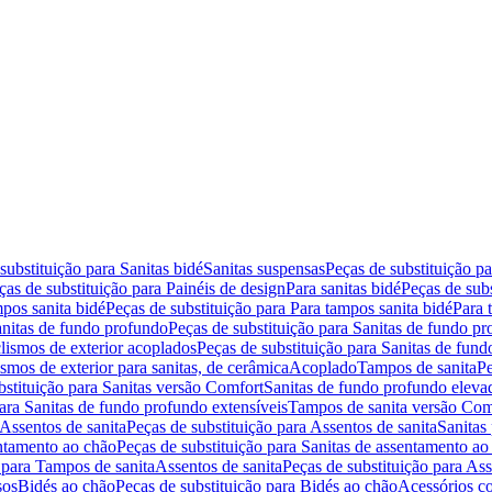
substituição para Sanitas bidé
Sanitas suspensas
Peças de substituição p
ças de substituição para Painéis de design
Para sanitas bidé
Peças de subs
pos sanita bidé
Peças de substituição para Para tampos sanita bidé
Para 
nitas de fundo profundo
Peças de substituição para Sanitas de fundo p
lismos de exterior acoplados
Peças de substituição para Sanitas de fund
smos de exterior para sanitas, de cerâmica
Acoplado
Tampos de sanita
Pe
bstituição para Sanitas versão Comfort
Sanitas de fundo profundo eleva
para Sanitas de fundo profundo extensíveis
Tampos de sanita versão Com
Assentos de sanita
Peças de substituição para Assentos de sanita
Sanitas 
entamento ao chão
Peças de substituição para Sanitas de assentamento ao
 para Tampos de sanita
Assentos de sanita
Peças de substituição para Ass
sos
Bidés ao chão
Peças de substituição para Bidés ao chão
Acessórios c