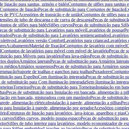
de ligação para sanitas, urinóis e bidés
Conjuntos de sifões para sanitas e
Conjuntos de ligação
Peças de substituição para Conjuntos de ligação
Ex
ões de PVC
Acessórios de transição e de união
Conjuntos de sifões para u
tensões de tubo de descarga e de curva de descarga
Peças de substituiç
juntos de sifões para bidés
Sifões curvos
Peças de substituição para Sif
eças de substituição para Lavatórios para móvel
Lavatórios de pousar
Pe
trados
Peças de substituição para Lavatórios semiencastrados
Lavatórios
coletivos
Lavatórios versão Comfort
Lavatórios para crianças
Lavatórios 
res
Acabamento
Material de fixação
Conjuntos de lavatório com móvel
C
l
Conjuntos de lavatórios para móvel com móvel de lavatório
Peças de s
ituição para Móveis para lavatório
Para lava-mãos
Peças de substituição
rios duplos
Armários laterais
Peças de substituição para Armários laterais
os médios
Armários suspensos
Peças de substituição para Armários susp
arrumação
Suporte de toalhas e ganchos para toalhas
Puxadores
Conjuntos
tituição para Espelho
Com iluminação integrada
Peças de substituição 
 de substituição para Com iluminação integrada
Sem iluminação integr
orneiras
Torneiras
Peças de substituição para Torneiras
Instalação em banc
lhas
Peças de substituição para Instalação em bancada, alimentação a pil
alação em bancada, misturadora com um manípulo
Peças de substituiçã
arede, alimentação elétrica
Instalação à parede, alimentação a pilhas
Peça
ão para Instalação à parede, alimentação por gerador
Acessórios comple
ório
Estruturas de ligação para lavatórios, lava-loiças, aparelhos e pias
Co
s curvos
Sifões curvos, modelo poupa-espaço
Peças de substituição par
rios
Sifões de tubo interior para lavatórios, modelo economizador de es
ão para Sifões embutidos
Ligações ao lavatório
Peças de substituição par