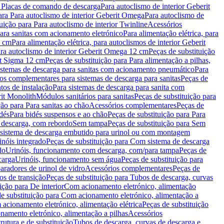
a Placas de comando de descarga
Para autoclismo de interior Geberit
ara Para autoclismo de interior Geberit Omega
Para autoclismo de
uição para Para autoclismo de interior Twinline
Acessórios
para sanitas com acionamento eletrónico
Para alimentação elétrica, para
2 cm
Para alimentação elétrica, para autoclismos de interior Geberit
para autoclismo de interior Geberit Omega 12 cm
Peças de substituição
rit Sigma 12 cm
Peças de substituição para Para alimentação a pilhas,
Sistemas de descarga para sanitas com acionamento pneumático
Para
os complementares para sistemas de descarga para sanitas
Peças de
tos de instalação
Para sistemas de descarga para sanita com
it Monolith
Módulos sanitários para sanitas
Peças de substituição para
ção para Para sanitas ao chão
Acessórios complementares
Peças de
dés
Para bidés suspensos e ao chão
Peças de substituição para Para
 descarga, com rebordo
Sem tampa
Peças de substituição para Sem
 sistema de descarga embutido para urinol ou com montagem
inóis integrado
Peças de substituição para Com sistema de descarga
do
Urinóis, funcionamento com descarga, com/para tampa
Peças de
carga
Urinóis, funcionamento sem água
Peças de substituição para
aradores de urinol de vidro
Acessórios complementares
Peças de
os de transição
Peças de substituição para Tubos de descarga, curvas
ição para De interior
Com acionamento eletrónico, alimentação
e substituição para Com acionamento eletrónico, alimentação a
acionamento eletrónico, alimentação elétrica
Peças de substituição
namento eletrónico, alimentação a pilhas
Acessórios
rutura e de substituição
Tubos de descarga, curvas de descarga e