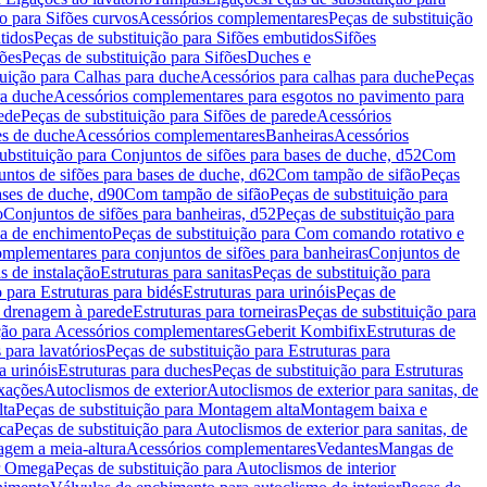
ão para Sifões curvos
Acessórios complementares
Peças de substituição
tidos
Peças de substituição para Sifões embutidos
Sifões
fões
Peças de substituição para Sifões
Duches e
tuição para Calhas para duche
Acessórios para calhas para duche
Peças
ra duche
Acessórios complementares para esgotos no pavimento para
ede
Peças de substituição para Sifões de parede
Acessórios
es de duche
Acessórios complementares
Banheiras
Acessórios
ubstituição para Conjuntos de sifões para bases de duche, d52
Com
untos de sifões para bases de duche, d62
Com tampão de sifão
Peças
ases de duche, d90
Com tampão de sifão
Peças de substituição para
o
Conjuntos de sifões para banheiras, d52
Peças de substituição para
a de enchimento
Peças de substituição para Com comando rotativo e
mplementares para conjuntos de sifões para banheiras
Conjuntos de
s de instalação
Estruturas para sanitas
Peças de substituição para
 para Estruturas para bidés
Estruturas para urinóis
Peças de
m drenagem à parede
Estruturas para torneiras
Peças de substituição para
ição para Acessórios complementares
Geberit Kombifix
Estruturas de
 para lavatórios
Peças de substituição para Estruturas para
a urinóis
Estruturas para duches
Peças de substituição para Estruturas
ixações
Autoclismos de exterior
Autoclismos de exterior para sanitas, de
ta
Peças de substituição para Montagem alta
Montagem baixa e
ica
Peças de substituição para Autoclismos de exterior para sanitas, de
gem a meia-altura
Acessórios complementares
Vedantes
Mangas de
or Omega
Peças de substituição para Autoclismos de interior