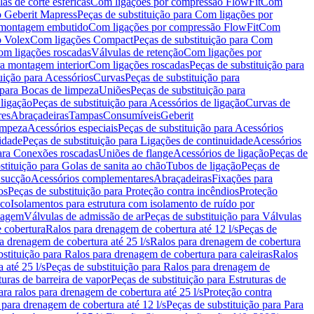
as de corte esféricas
Com ligações por compressão FlowFit
Com
 Geberit Mapress
Peças de substituição para Com ligações por
ra montagem embutido
Com ligações por compressão FlowFit
Com
o Volex
Com ligações Compact
Peças de substituição para Com
m ligações roscadas
Válvulas de retenção
Com ligações por
ra montagem interior
Com ligações roscadas
Peças de substituição para
uição para Acessórios
Curvas
Peças de substituição para
 para Bocas de limpeza
Uniões
Peças de substituição para
 ligação
Peças de substituição para Acessórios de ligação
Curvas de
res
Abraçadeiras
Tampas
Consumíveis
Geberit
limpeza
Acessórios especiais
Peças de substituição para Acessórios
idade
Peças de substituição para Ligações de continuidade
Acessórios
para Conexões roscadas
Uniões de flange
Acessórios de ligação
Peças de
stituição para Golas de sanita ao chão
Tubos de ligação
Peças de
 sucção
Acessórios complementares
Abraçadeiras
Fixações para
os
Peças de substituição para Proteção contra incêndios
Proteção
ico
Isolamentos para estrutura com isolamento de ruído por
enagem
Válvulas de admissão de ar
Peças de substituição para Válvulas
e cobertura
Ralos para drenagem de cobertura até 12 l/s
Peças de
a drenagem de cobertura até 25 l/s
Ralos para drenagem de cobertura
bstituição para Ralos para drenagem de cobertura para caleiras
Ralos
 até 25 l/s
Peças de substituição para Ralos para drenagem de
turas de barreira de vapor
Peças de substituição para Estruturas de
ara ralos para drenagem de cobertura até 25 l/s
Proteção contra
 para drenagem de cobertura até 12 l/s
Peças de substituição para Para