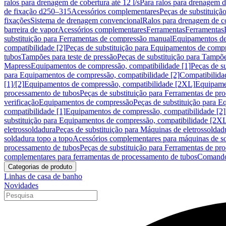
ralos para drenagem de cobertura até 12 l/s
Para ralos para drenagem de
de fixação d250–315
Acessórios complementares
Peças de substituiçã
fixações
Sistema de drenagem convencional
Ralos para drenagem de c
barreira de vapor
Acessórios complementares
Ferramentas
Ferramentas
substituição para Ferramentas de compressão manual
Equipamentos de
compatibilidade [2]
Peças de substituição para Equipamentos de compr
tubos
Tampões para teste de pressão
Peças de substituição para Tampõe
Mapress
Equipamentos de compressão, compatibilidade [1]
Peças de s
para Equipamentos de compressão, compatibilidade [2]
Compatibilida
[1]/[2]
Equipamentos de compressão, compatibilidade [2XL]
Equipamen
processamento de tubos
Peças de substituição para Ferramentas de pr
verificação
Equipamentos de compressão
Peças de substituição para 
compatibilidade [1]
Equipamentos de compressão, compatibilidade [2]
substituição para Equipamentos de compressão, compatibilidade [2X
eletrossoldadura
Peças de substituição para Máquinas de eletrossoldad
soldadura topo a topo
Acessórios complementares para máquinas de so
processamento de tubos
Peças de substituição para Ferramentas de pr
complementares para ferramentas de processamento de tubos
Comando
Categorias de produto
Linhas de casa de banho
Novidades