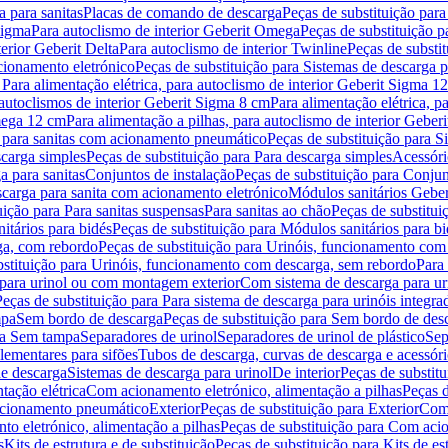
 para sanitas
Placas de comando de descarga
Peças de substituição par
Sigma
Para autoclismo de interior Geberit Omega
Peças de substituição p
terior Geberit Delta
Para autoclismo de interior Twinline
Peças de substit
cionamento eletrónico
Peças de substituição para Sistemas de descarga 
 Para alimentação elétrica, para autoclismo de interior Geberit Sigma 1
 autoclismos de interior Geberit Sigma 8 cm
Para alimentação elétrica, 
Omega 12 cm
Para alimentação a pilhas, para autoclismo de interior Gebe
 para sanitas com acionamento pneumático
Peças de substituição para 
scarga simples
Peças de substituição para Para descarga simples
Acessóri
a para sanitas
Conjuntos de instalação
Peças de substituição para Conjun
escarga para sanita com acionamento eletrónico
Módulos sanitários Geber
uição para Para sanitas suspensas
Para sanitas ao chão
Peças de substitui
itários para bidés
Peças de substituição para Módulos sanitários para bi
ga, com rebordo
Peças de substituição para Urinóis, funcionamento com
bstituição para Urinóis, funcionamento com descarga, sem rebordo
Para
 para urinol ou com montagem exterior
Com sistema de descarga para ur
Peças de substituição para Para sistema de descarga para urinóis integra
mpa
Sem bordo de descarga
Peças de substituição para Sem bordo de des
ara Sem tampa
Separadores de urinol
Separadores de urinol de plástico
Sep
lementares para sifões
Tubos de descarga, curvas de descarga e acessóri
de descarga
Sistemas de descarga para urinol
De interior
Peças de substitu
tação elétrica
Com acionamento eletrónico, alimentação a pilhas
Peças d
acionamento pneumático
Exterior
Peças de substituição para Exterior
Com 
o eletrónico, alimentação a pilhas
Peças de substituição para Com acio
s
Kits de estrutura e de substituição
Peças de substituição para Kits de est