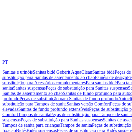
PT
Sanitas e urinóis
Sanitas bidé Geberit AquaClean
Sanitas bidé
Peças de 
substituição para Sanitas de assentamento ao chão
Painéis de design
Pe
substituição para Acessórios complementares
Para sanitas bidé
Para tam
sanita
Sanitas suspensas
Peças de substituição para Sanitas suspensas
Sa
Sanitas de assentamento ao chão
Sanitas de fundo profundo para autoc
profundo
Peças de substituição para Sanitas de fundo profundo
Autocli
substituição para Tampos de sanita
Sanitas versão Comfort
Peças de su
elevadas
Sanitas de fundo profundo extensíveis
Peças de substituição 
Comfort
Tampos de sanita
Peças de substituição para Tampos de sanita
suspensas
Peças de substituição para Sanitas suspensas
Sanitas de ass
Tampos de sanita para crianças
Tampos de sanita
Peças de substituição
fixação
Bidés
Bidés suspensos
Peças de substituição para Bidés suspen