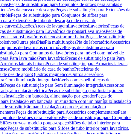
 pias
Peças de substituição para Conjuntos de sifões para sanitas e
tensões da curva de descarga
Peças de substituição para Extensões da
rinóis
Peças de substituição para Conjuntos de sifões para
ão para Extensões de tubo de descarga e de curva de
ões curvos
Ligações
Áreas de lavagem
Lavatórios
Lavatórios
Peças de
ças de substituição para Lavatórios de pousar
Lava-mãos
Peças de
 encastrados
Lavatórios de encastrar por baixo
Peças de substituição
coletivos
Outras pias
Pias
Pia multifunções
Pia de laboratório
Acessórios
onjuntos de lava-mãos com móvel
Peças de substituição para
ubstituição para Conjuntos de lavatórios para móvel com móvel de
 para Para lava-mãos
Para lavatórios
Peças de substituição para Para
Armários laterais baixos
Peças de substituição para Armários laterais
ensos
Outro mobiliário de casa de banho
Prateleiras de
 de pés de apoio
Quadros magnéticos
Outros acessórios
para Com iluminação integrada
Móveis com espelho
Peças de
ada
Peças de substituição para Sem iluminação integrada
Acessórios
ada, alimentação elétrica
Peças de substituição para Instalação em
has
Instalação em bancada, alimentação por gerador
Peças de
o para Instalação em bancada, misturadora com um manípulo
Instalação
s de substituição para Instalação à parede, alimentação a
mentares
Peças de substituição para Acessórios complementares
Para
njuntos de sifões para lavatórios
Peças de substituição para Conjuntos
a Sifões curvos, modelo poupa-espaço
Sifões de tubo interior para
paço
Peças de substituição para Sifões de tubo interior para lavatórios,
a Ligações ao lavatório
Tampas
Ligações
Peças de substituição para