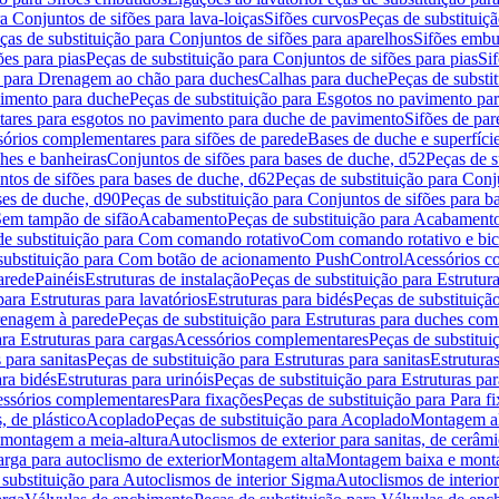
a Conjuntos de sifões para lava-loiças
Sifões curvos
Peças de substituiç
ças de substituição para Conjuntos de sifões para aparelhos
Sifões embu
ões para pias
Peças de substituição para Conjuntos de sifões para pias
Si
o para Drenagem ao chão para duches
Calhas para duche
Peças de substi
imento para duche
Peças de substituição para Esgotos no pavimento pa
tares para esgotos no pavimento para duche de pavimento
Sifões de par
sórios complementares para sifões de parede
Bases de duche e superfíci
ches e banheiras
Conjuntos de sifões para bases de duche, d52
Peças de s
tos de sifões para bases de duche, d62
Peças de substituição para Conj
ses de duche, d90
Peças de substituição para Conjuntos de sifões para b
 Sem tampão de sifão
Acabamento
Peças de substituição para Acabament
de substituição para Com comando rotativo
Com comando rotativo e bic
substituição para Com botão de acionamento PushControl
Acessórios co
arede
Painéis
Estruturas de instalação
Peças de substituição para Estrutura
para Estruturas para lavatórios
Estruturas para bidés
Peças de substituição
renagem à parede
Peças de substituição para Estruturas para duches co
ra Estruturas para cargas
Acessórios complementares
Peças de substitu
 para sanitas
Peças de substituição para Estruturas para sanitas
Estruturas
ara bidés
Estruturas para urinóis
Peças de substituição para Estruturas par
cessórios complementares
Para fixações
Peças de substituição para Para f
, de plástico
Acoplado
Peças de substituição para Acoplado
Montagem al
 montagem a meia-altura
Autoclismos de exterior para sanitas, de cerâm
rga para autoclismo de exterior
Montagem alta
Montagem baixa e monta
 substituição para Autoclismos de interior Sigma
Autoclismos de interi