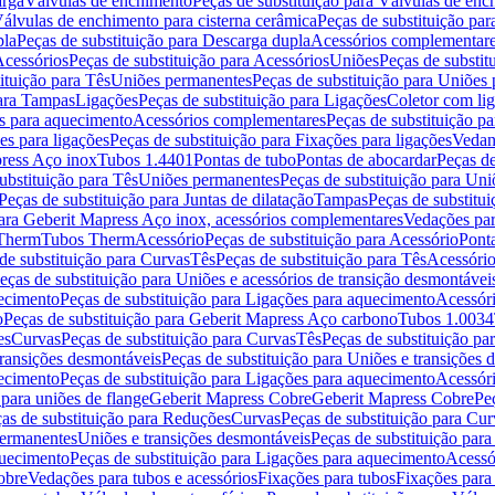
arga
Válvulas de enchimento
Peças de substituição para Válvulas de en
álvulas de enchimento para cisterna cerâmica
Peças de substituição par
pla
Peças de substituição para Descarga dupla
Acessórios complementar
cessórios
Peças de substituição para Acessórios
Uniões
Peças de substit
ituição para Tês
Uniões permanentes
Peças de substituição para Uniões
para Tampas
Ligações
Peças de substituição para Ligações
Coletor com li
es para aquecimento
Acessórios complementares
Peças de substituição p
es para ligações
Peças de substituição para Fixações para ligações
Vedan
press Aço inox
Tubos 1.4401
Pontas de tubo
Pontas de abocardar
Peças de
ubstituição para Tês
Uniões permanentes
Peças de substituição para Un
Peças de substituição para Juntas de dilatação
Tampas
Peças de substitu
para Geberit Mapress Aço inox, acessórios complementares
Vedações par
 Therm
Tubos Therm
Acessório
Peças de substituição para Acessório
Pont
de substituição para Curvas
Tês
Peças de substituição para Tês
Acessório
eças de substituição para Uniões e acessórios de transição desmontávei
ecimento
Peças de substituição para Ligações para aquecimento
Acessór
o
Peças de substituição para Geberit Mapress Aço carbono
Tubos 1.0034
es
Curvas
Peças de substituição para Curvas
Tês
Peças de substituição pa
transições desmontáveis
Peças de substituição para Uniões e transições 
ecimento
Peças de substituição para Ligações para aquecimento
Acessór
para uniões de flange
Geberit Mapress Cobre
Geberit Mapress Cobre
Pe
as de substituição para Reduções
Curvas
Peças de substituição para Cur
permanentes
Uniões e transições desmontáveis
Peças de substituição par
quecimento
Peças de substituição para Ligações para aquecimento
Acessó
obre
Vedações para tubos e acessórios
Fixações para tubos
Fixações para