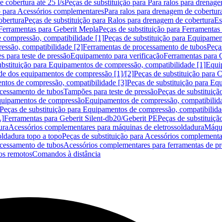
 cobertura até 25 l/s
Peças de substituição para Para ralos para drenage
o para Acessórios complementares
Para ralos para drenagem de cobertur
obertura
Peças de substituição para Ralos para drenagem de cobertura
Es
Ferramentas para Geberit Mepla
Peças de substituição para Ferramentas
 compressão, compatibilidade [1]
Peças de substituição para Equipamen
essão, compatibilidade [2]
Ferramentas de processamento de tubos
Peça
s para teste de pressão
Equipamento para verificação
Ferramentas para 
ubstituição para Equipamentos de compressão, compatibilidade [1]
Equi
de dos equipamentos de compressão [1]/[2]
Peças de substituição para
tos de compressão, compatibilidade [3]
Peças de substituição para Eq
ocessamento de tubos
Tampões para teste de pressão
Peças de substituiçã
Equipamentos de compressão
Equipamentos de compressão, compatibilida
Peças de substituição para Equipamentos de compressão, compatibilida
L]
Ferramentas para Geberit Silent-db20/Geberit PE
Peças de substituiçã
ura
Acessórios complementares para máquinas de eletrossoldadura
Máqui
ldadura topo a topo
Peças de substituição para Acessórios complementa
ocessamento de tubos
Acessórios complementares para ferramentas de p
s remotos
Comandos à distância