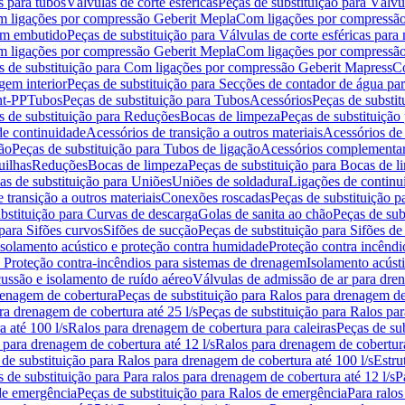
s para tubos
Válvulas de corte esféricas
Peças de substituição para Válvul
om ligações por compressão Geberit Mepla
Com ligações por compressão
gem embutido
Peças de substituição para Válvulas de corte esféricas pa
om ligações por compressão Geberit Mepla
Com ligações por compressã
s de substituição para Com ligações por compressão Geberit Mapress
Co
gem interior
Peças de substituição para Secções de contador de água pa
nt-PP
Tubos
Peças de substituição para Tubos
Acessórios
Peças de substit
s de substituição para Reduções
Bocas de limpeza
Peças de substituição
de continuidade
Acessórios de transição a outros materiais
Acessórios de
ão
Peças de substituição para Tubos de ligação
Acessórios complementa
uilhas
Reduções
Bocas de limpeza
Peças de substituição para Bocas de 
as de substituição para Uniões
Uniões de soldadura
Ligações de continu
 transição a outros materiais
Conexões roscadas
Peças de substituição 
bstituição para Curvas de descarga
Golas de sanita ao chão
Peças de sub
 para Sifões curvos
Sifões de sucção
Peças de substituição para Sifões de
 isolamento acústico e proteção contra humidade
Proteção contra incêndi
a Proteção contra-incêndios para sistemas de drenagem
Isolamento acúst
cussão e isolamento de ruído aéreo
Válvulas de admissão de ar para dr
renagem de cobertura
Peças de substituição para Ralos para drenagem d
ra drenagem de cobertura até 25 l/s
Peças de substituição para Ralos par
 até 100 l/s
Ralos para drenagem de cobertura para caleiras
Peças de su
 para drenagem de cobertura até 12 l/s
Ralos para drenagem de cobertura
 de substituição para Ralos para drenagem de cobertura até 100 l/s
Estru
 de substituição para Para ralos para drenagem de cobertura até 12 l/s
P
de emergência
Peças de substituição para Ralos de emergência
Para ralos