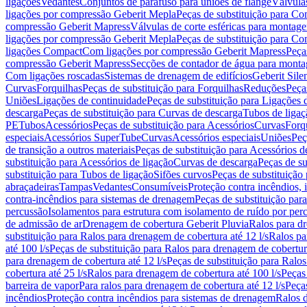
ligações
Vedantes
Conjuntos de parafuso para uniões de flange
Válvula
ligações por compressão Geberit Mepla
Peças de substituição para C
compressão Geberit Mapress
Válvulas de corte esféricas para monta
ligações por compressão Geberit Mepla
Peças de substituição para C
ligações Compact
Com ligações por compressão Geberit Mapress
Peça
compressão Geberit Mapress
Secções de contador de água para monta
Com ligações roscadas
Sistemas de drenagem de edifícios
Geberit Sile
Curvas
Forquilhas
Peças de substituição para Forquilhas
Reduções
Peça
Uniões
Ligações de continuidade
Peças de substituição para Ligações 
descarga
Peças de substituição para Curvas de descarga
Tubos de ligaç
PE
Tubos
Acessórios
Peças de substituição para Acessórios
Curvas
Forq
especiais
Acessórios SuperTube
Curvas
Acessórios especiais
Uniões
Peç
de transição a outros materiais
Peças de substituição para Acessórios de
substituição para Acessórios de ligação
Curvas de descarga
Peças de su
substituição para Tubos de ligação
Sifões curvos
Peças de substituição
abraçadeiras
Tampas
Vedantes
Consumíveis
Proteção contra incêndios,
contra-incêndios para sistemas de drenagem
Peças de substituição par
percussão
Isolamentos para estrutura com isolamento de ruído por per
de admissão de ar
Drenagem de cobertura Geberit Pluvia
Ralos para d
substituição para Ralos para drenagem de cobertura até 12 l/s
Ralos pa
até 100 l/s
Peças de substituição para Ralos para drenagem de cobertura
para drenagem de cobertura até 12 l/s
Peças de substituição para Ralos
cobertura até 25 l/s
Ralos para drenagem de cobertura até 100 l/s
Peças
barreira de vapor
Para ralos para drenagem de cobertura até 12 l/s
Peças
incêndios
Proteção contra incêndios para sistemas de drenagem
Ralos 