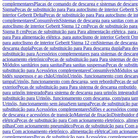
complementares
Placas de comando de descarga e sistemas de descarga
Sigma
Peças de substituição para Para autoclismo de interior Geberit 
interior Geberit Delta
Peças de substituição para Para autoclismo de in
complementares
Consumíveis
Sistemas de descarga para sanitas com a
autoclismo de interior Geberit Sigma 12 cm
Peças de substituição para
Sigma 8 cm
Peças de substituição para Para alimentação elétrica, para
para Para alimentação elétrica, para autoclismo de interior Geberit 
para autoclismo de interior Geberit Sigma 12 cm
Sistemas de descarga
descarga dupla
Peças de substituição para Para descarga dupla
Para de
substituição para Acessórios complementares para sistemas de descarg
acionamento eletrónico
Peças de substituição para Para sistemas de d
Módulos sanitários para sanitas
Para sanitas suspensas
Peças de substit
substituição para Acessórios complementares
Consumíveis
Módulos san
bidés suspensos e ao chão
Urinóis
Urinóis, funcionamento com descar
tampa
Urinóis, funcionamento com descarga, sem rebordo
Peças de su
exterior
Peças de substituição para Para sistema de descarga embutido
para urinóis integrado
Para sistema de descarga para urinóis integrado
substituição para Urinóis, funcionamento com descarga, com/para ta
Urinóis, funcionamento sem água
Sem tampa
Peças de substituição p
substituição para Acessórios complementares
Sifões e acessórios comp
de descarga e acessórios de transição
Material de fixação
Distribuidor 
elétrica
Peças de substituição para Com acionamento eletrónico, alimen
pilhas
Com acionamento pneumático
Peças de substituição para Com 
para Com acionamento eletrónico, alimentação elétrica
Com acionament
complementares
Peças de substituição para Acessórios complementare