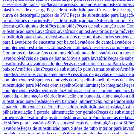
acessórios de transição
Placas de acesso
Comandos remotos
Estruturas 
pias
Curvas de descarga
Peças de substituição para Curvas de descarga
curva de descarga
Ligações de PVC
Peças de substituição para Ligaç
urinóis
Sifões de urinóis
Peças de substituição para Sifões de urinóis
Ex
descarga
Conjuntos de sifões para bidés
Peças de substituição para Con
substituição para Lavatórios
Lavatórios duplos
Lavatórios para móvel
P
substituição para Lava-mãos
Lava-mãos de canto
Lavatórios semiencas
para Lavatórios de encastrar por baixo
Lavatórios de canto
Lavatórios 
complementares
Colunas
Colunas
Semicolunas
Acessórios complementa
Conjuntos de lava-mãos com móvel
Conjuntos de lavatório com móve
lavatório
Móveis de casa de banho
Móveis para lavatório
Peças de subst
lavatórios
Para lavatórios duplos
Peças de substituição para Para lavató
baixos
Armários altos
Peças de substituição para Armários altos
Armári
parede
Acessórios complementares
Acessórios de gavetas e caixas de 
complementares
Espelhos e móveis com espelho
Espelho
Peças de subs
substituição para Móveis com espelho
Com iluminação integrada
Peças
complementares
Elementos de luz
Outros acessórios complementares
T
bancada, alimentação elétrica
Instalação em bancada, alimentação a pi
substituição para Instalação em bancada, alimentação por gerador
Inst
à parede, alimentação elétrica
Peças de substituição para Instalação à p
pilhas
Instalação à parede, alimentação por gerador
Peças de substituiç
torneiras de lavatório
Peças de substituição para Para torneiras de lavat
de sifões para lavatórios
Sifões curvos
Peças de substituição para Sifõe
lavatórios
Peças de substituição para Sifões de tubo interior para lavató
modelo economizador de espaço
Sifões embutidos
Peças de substituiç