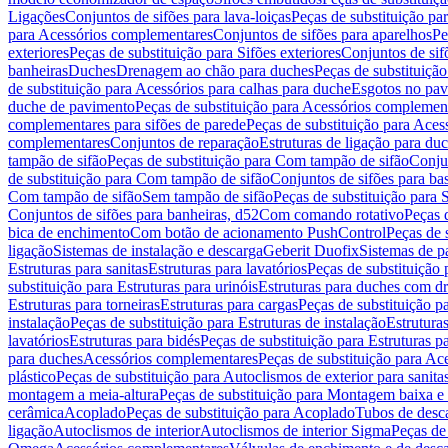
Ligações
Conjuntos de sifões para lava-loiças
Peças de substituição par
para Acessórios complementares
Conjuntos de sifões para aparelhos
Pe
exteriores
Peças de substituição para Sifões exteriores
Conjuntos de sif
banheiras
Duches
Drenagem ao chão para duches
Peças de substituiçã
de substituição para Acessórios para calhas para duche
Esgotos no pav
duche de pavimento
Peças de substituição para Acessórios complemen
complementares para sifões de parede
Peças de substituição para Aces
complementares
Conjuntos de reparação
Estruturas de ligação para du
tampão de sifão
Peças de substituição para Com tampão de sifão
Conjun
de substituição para Com tampão de sifão
Conjuntos de sifões para ba
Com tampão de sifão
Sem tampão de sifão
Peças de substituição para
Conjuntos de sifões para banheiras, d52
Com comando rotativo
Peças 
bica de enchimento
Com botão de acionamento PushControl
Peças de 
ligação
Sistemas de instalação e descarga
Geberit Duofix
Sistemas de p
Estruturas para sanitas
Estruturas para lavatórios
Peças de substituição 
substituição para Estruturas para urinóis
Estruturas para duches com d
Estruturas para torneiras
Estruturas para cargas
Peças de substituição pa
instalação
Peças de substituição para Estruturas de instalação
Estruturas
lavatórios
Estruturas para bidés
Peças de substituição para Estruturas p
para duches
Acessórios complementares
Peças de substituição para A
plástico
Peças de substituição para Autoclismos de exterior para sanitas
montagem a meia-altura
Peças de substituição para Montagem baixa e
cerâmica
Acoplado
Peças de substituição para Acoplado
Tubos de desca
ligação
Autoclismos de interior
Autoclismos de interior Sigma
Peças de