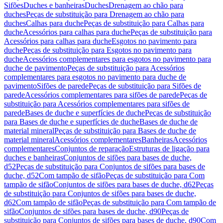
Sifões
Duches e banheiras
Duches
Drenagem ao chão para
duches
Peças de substituição para Drenagem ao chão para
duches
Calhas para duche
Peças de substituição para Calhas para
duche
Acessórios para calhas para duche
Peças de substituição para
Acessórios para calhas para duche
Esgotos no pavimento para
duche
Peças de substituição para Esgotos no pavimento para
duche
Acessórios complementares para esgotos no pavimento para
duche de pavimento
Peças de substituição para Acessórios
complementares para esgotos no pavimento para duche de
pavimento
Sifões de parede
Peças de substituição para Sifões de
parede
Acessórios complementares para sifões de parede
Peças de
substituição para Acessórios complementares para sifões de
parede
Bases de duche e superfícies de duche
Peças de substituição
para Bases de duche e superfícies de duche
Bases de duche de
material mineral
Peças de substituição para Bases de duche de
material mineral
Acessórios complementares
Banheiras
Acessórios
complementares
Conjuntos de reparação
Estruturas de ligação para
duches e banheiras
Conjuntos de sifões para bases de duche,
d52
Peças de substituição para Conjuntos de sifões para bases de
duche, d52
Com tampão de sifão
Peças de substituição para Com
tampão de sifão
Conjuntos de sifões para bases de duche, d62
Peças
de substituição para Conjuntos de sifões para bases de duche,
d62
Com tampão de sifão
Peças de substituição para Com tampão de
sifão
Conjuntos de sifões para bases de duche, d90
Peças de
substituição para Conjuntos de sifões para bases de duche, d90
Com