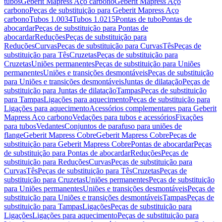
tubos
Geberit Mapress Aço carbono
Geberit Mapress Aço
carbono
Peças de substituição para Geberit Mapress Aço
carbono
Tubos 1.0034
Tubos 1.0215
Pontas de tubo
Pontas de
abocardar
Peças de substituição para Pontas de
abocardar
Reduções
Peças de substituição para
Reduções
Curvas
Peças de substituição para Curvas
Tês
Peças de
substituição para Tês
Cruzetas
Peças de substituição para
Cruzetas
Uniões permanentes
Peças de substituição para Uniões
permanentes
Uniões e transições desmontáveis
Peças de substituição
para Uniões e transições desmontáveis
Juntas de dilatação
Peças de
substituição para Juntas de dilatação
Tampas
Peças de substituição
para Tampas
Ligações para aquecimento
Peças de substituição para
Ligações para aquecimento
Acessórios complementares para Geberit
Mapress Aço carbono
Vedações para tubos e acessórios
Fixações
para tubos
Vedantes
Conjuntos de parafuso para uniões de
flange
Geberit Mapress Cobre
Geberit Mapress Cobre
Peças de
substituição para Geberit Mapress Cobre
Pontas de abocardar
Peças
de substituição para Pontas de abocardar
Reduções
Peças de
substituição para Reduções
Curvas
Peças de substituição para
Curvas
Tês
Peças de substituição para Tês
Cruzetas
Peças de
substituição para Cruzetas
Uniões permanentes
Peças de substituição
para Uniões permanentes
Uniões e transições desmontáveis
Peças de
substituição para Uniões e transições desmontáveis
Tampas
Peças de
substituição para Tampas
Ligações
Peças de substituição para
Ligações
Ligações para aquecimento
Peças de substituição para