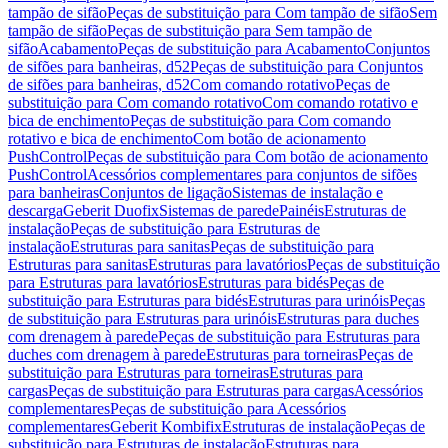
tampão de sifão
Peças de substituição para Com tampão de sifão
Sem
tampão de sifão
Peças de substituição para Sem tampão de
sifão
Acabamento
Peças de substituição para Acabamento
Conjuntos
de sifões para banheiras, d52
Peças de substituição para Conjuntos
de sifões para banheiras, d52
Com comando rotativo
Peças de
substituição para Com comando rotativo
Com comando rotativo e
bica de enchimento
Peças de substituição para Com comando
rotativo e bica de enchimento
Com botão de acionamento
PushControl
Peças de substituição para Com botão de acionamento
PushControl
Acessórios complementares para conjuntos de sifões
para banheiras
Conjuntos de ligação
Sistemas de instalação e
descarga
Geberit Duofix
Sistemas de parede
Painéis
Estruturas de
instalação
Peças de substituição para Estruturas de
instalação
Estruturas para sanitas
Peças de substituição para
Estruturas para sanitas
Estruturas para lavatórios
Peças de substituição
para Estruturas para lavatórios
Estruturas para bidés
Peças de
substituição para Estruturas para bidés
Estruturas para urinóis
Peças
de substituição para Estruturas para urinóis
Estruturas para duches
com drenagem à parede
Peças de substituição para Estruturas para
duches com drenagem à parede
Estruturas para torneiras
Peças de
substituição para Estruturas para torneiras
Estruturas para
cargas
Peças de substituição para Estruturas para cargas
Acessórios
complementares
Peças de substituição para Acessórios
complementares
Geberit Kombifix
Estruturas de instalação
Peças de
substituição para Estruturas de instalação
Estruturas para