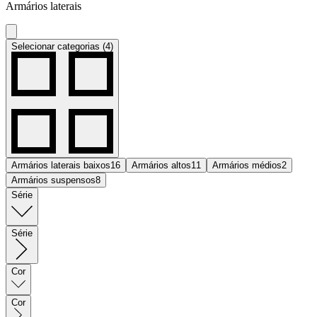
Armários laterais
Selecionar categorias (4)
Armários laterais baixos
16
Armários altos
11
Armários médios
2
Armários suspensos
8
Série
Série
Cor
Cor