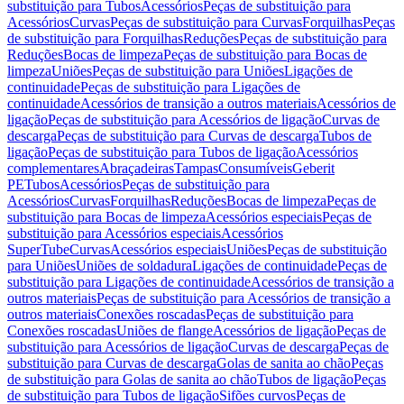
substituição para Tubos
Acessórios
Peças de substituição para
Acessórios
Curvas
Peças de substituição para Curvas
Forquilhas
Peças
de substituição para Forquilhas
Reduções
Peças de substituição para
Reduções
Bocas de limpeza
Peças de substituição para Bocas de
limpeza
Uniões
Peças de substituição para Uniões
Ligações de
continuidade
Peças de substituição para Ligações de
continuidade
Acessórios de transição a outros materiais
Acessórios de
ligação
Peças de substituição para Acessórios de ligação
Curvas de
descarga
Peças de substituição para Curvas de descarga
Tubos de
ligação
Peças de substituição para Tubos de ligação
Acessórios
complementares
Abraçadeiras
Tampas
Consumíveis
Geberit
PE
Tubos
Acessórios
Peças de substituição para
Acessórios
Curvas
Forquilhas
Reduções
Bocas de limpeza
Peças de
substituição para Bocas de limpeza
Acessórios especiais
Peças de
substituição para Acessórios especiais
Acessórios
SuperTube
Curvas
Acessórios especiais
Uniões
Peças de substituição
para Uniões
Uniões de soldadura
Ligações de continuidade
Peças de
substituição para Ligações de continuidade
Acessórios de transição a
outros materiais
Peças de substituição para Acessórios de transição a
outros materiais
Conexões roscadas
Peças de substituição para
Conexões roscadas
Uniões de flange
Acessórios de ligação
Peças de
substituição para Acessórios de ligação
Curvas de descarga
Peças de
substituição para Curvas de descarga
Golas de sanita ao chão
Peças
de substituição para Golas de sanita ao chão
Tubos de ligação
Peças
de substituição para Tubos de ligação
Sifões curvos
Peças de