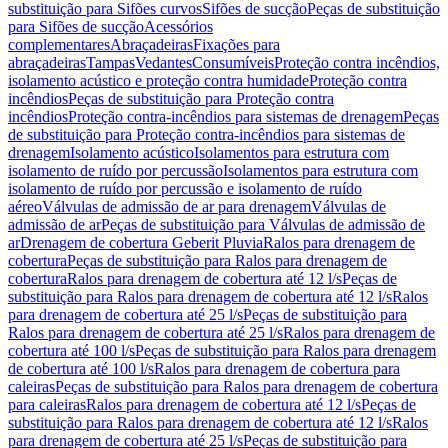
substituição para Sifões curvos
Sifões de sucção
Peças de substituição
para Sifões de sucção
Acessórios
complementares
Abraçadeiras
Fixações para
abraçadeiras
Tampas
Vedantes
Consumíveis
Proteção contra incêndios,
isolamento acústico e proteção contra humidade
Proteção contra
incêndios
Peças de substituição para Proteção contra
incêndios
Proteção contra-incêndios para sistemas de drenagem
Peças
de substituição para Proteção contra-incêndios para sistemas de
drenagem
Isolamento acústico
Isolamentos para estrutura com
isolamento de ruído por percussão
Isolamentos para estrutura com
isolamento de ruído por percussão e isolamento de ruído
aéreo
Válvulas de admissão de ar para drenagem
Válvulas de
admissão de ar
Peças de substituição para Válvulas de admissão de
ar
Drenagem de cobertura Geberit Pluvia
Ralos para drenagem de
cobertura
Peças de substituição para Ralos para drenagem de
cobertura
Ralos para drenagem de cobertura até 12 l/s
Peças de
substituição para Ralos para drenagem de cobertura até 12 l/s
Ralos
para drenagem de cobertura até 25 l/s
Peças de substituição para
Ralos para drenagem de cobertura até 25 l/s
Ralos para drenagem de
cobertura até 100 l/s
Peças de substituição para Ralos para drenagem
de cobertura até 100 l/s
Ralos para drenagem de cobertura para
caleiras
Peças de substituição para Ralos para drenagem de cobertura
para caleiras
Ralos para drenagem de cobertura até 12 l/s
Peças de
substituição para Ralos para drenagem de cobertura até 12 l/s
Ralos
para drenagem de cobertura até 25 l/s
Peças de substituição para