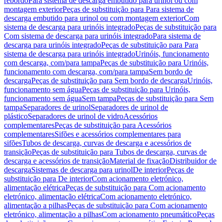
rebordo
Para sistema de descarga embutido para urinol ou com
montagem exterior
Peças de substituição para Para sistema de
descarga embutido para urinol ou com montagem exterior
Com
sistema de descarga para urinóis integrado
Peças de substituição para
Com sistema de descarga para urinóis integrado
Para sistema de
descarga para urinóis integrado
Peças de substituição para Para
sistema de descarga para urinóis integrado
Urinóis, funcionamento
com descarga, com/para tampa
Peças de substituição para Urinóis,
funcionamento com descarga, com/para tampa
Sem bordo de
descarga
Peças de substituição para Sem bordo de descarga
Urinóis,
funcionamento sem água
Peças de substituição para Urinóis,
funcionamento sem água
Sem tampa
Peças de substituição para Sem
tampa
Separadores de urinol
Separadores de urinol de
plástico
Separadores de urinol de vidro
Acessórios
complementares
Peças de substituição para Acessórios
complementares
Sifões e acessórios complementares para
sifões
Tubos de descarga, curvas de descarga e acessórios de
transição
Peças de substituição para Tubos de descarga, curvas de
descarga e acessórios de transição
Material de fixação
Distribuidor de
descarga
Sistemas de descarga para urinol
De interior
Peças de
substituição para De interior
Com acionamento eletrónico,
alimentação elétrica
Peças de substituição para Com acionamento
eletrónico, alimentação elétrica
Com acionamento eletrónico,
alimentação a pilhas
Peças de substituição para Com acionamento
eletrónico, alimentação a pilhas
Com acionamento pneumático
Peças