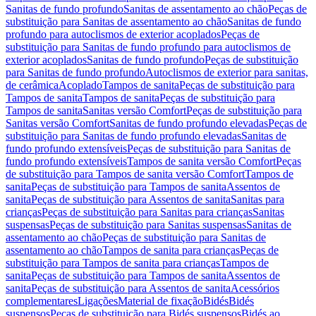
Sanitas de fundo profundo
Sanitas de assentamento ao chão
Peças de
substituição para Sanitas de assentamento ao chão
Sanitas de fundo
profundo para autoclismos de exterior acoplados
Peças de
substituição para Sanitas de fundo profundo para autoclismos de
exterior acoplados
Sanitas de fundo profundo
Peças de substituição
para Sanitas de fundo profundo
Autoclismos de exterior para sanitas,
de cerâmica
Acoplado
Tampos de sanita
Peças de substituição para
Tampos de sanita
Tampos de sanita
Peças de substituição para
Tampos de sanita
Sanitas versão Comfort
Peças de substituição para
Sanitas versão Comfort
Sanitas de fundo profundo elevadas
Peças de
substituição para Sanitas de fundo profundo elevadas
Sanitas de
fundo profundo extensíveis
Peças de substituição para Sanitas de
fundo profundo extensíveis
Tampos de sanita versão Comfort
Peças
de substituição para Tampos de sanita versão Comfort
Tampos de
sanita
Peças de substituição para Tampos de sanita
Assentos de
sanita
Peças de substituição para Assentos de sanita
Sanitas para
crianças
Peças de substituição para Sanitas para crianças
Sanitas
suspensas
Peças de substituição para Sanitas suspensas
Sanitas de
assentamento ao chão
Peças de substituição para Sanitas de
assentamento ao chão
Tampos de sanita para crianças
Peças de
substituição para Tampos de sanita para crianças
Tampos de
sanita
Peças de substituição para Tampos de sanita
Assentos de
sanita
Peças de substituição para Assentos de sanita
Acessórios
complementares
Ligações
Material de fixação
Bidés
Bidés
suspensos
Peças de substituição para Bidés suspensos
Bidés ao