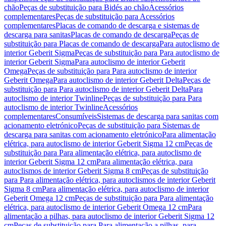
chão
Peças de substituição para Bidés ao chão
Acessórios
complementares
Peças de substituição para Acessórios
complementares
Placas de comando de descarga e sistemas de
descarga para sanitas
Placas de comando de descarga
Peças de
substituição para Placas de comando de descarga
Para autoclismo de
interior Geberit Sigma
Peças de substituição para Para autoclismo de
interior Geberit Sigma
Para autoclismo de interior Geberit
Omega
Peças de substituição para Para autoclismo de interior
Geberit Omega
Para autoclismo de interior Geberit Delta
Peças de
substituição para Para autoclismo de interior Geberit Delta
Para
autoclismo de interior Twinline
Peças de substituição para Para
autoclismo de interior Twinline
Acessórios
complementares
Consumíveis
Sistemas de descarga para sanitas com
acionamento eletrónico
Peças de substituição para Sistemas de
descarga para sanitas com acionamento eletrónico
Para alimentação
elétrica, para autoclismo de interior Geberit Sigma 12 cm
Peças de
substituição para Para alimentação elétrica, para autoclismo de
interior Geberit Sigma 12 cm
Para alimentação elétrica, para
autoclismos de interior Geberit Sigma 8 cm
Peças de substituição
para Para alimentação elétrica, para autoclismos de interior Geberit
Sigma 8 cm
Para alimentação elétrica, para autoclismo de interior
Geberit Omega 12 cm
Peças de substituição para Para alimentação
elétrica, para autoclismo de interior Geberit Omega 12 cm
Para
alimentação a pilhas, para autoclismo de interior Geberit Sigma 12
cm
Peças de substituição para Para alimentação a pilhas, para