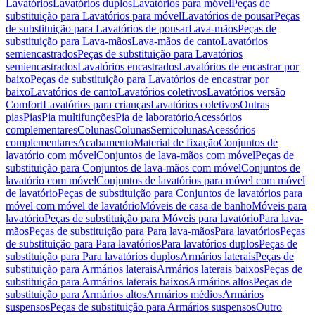
Lavatórios
Lavatórios duplos
Lavatórios para móvel
Peças de
substituição para Lavatórios para móvel
Lavatórios de pousar
Peças
de substituição para Lavatórios de pousar
Lava-mãos
Peças de
substituição para Lava-mãos
Lava-mãos de canto
Lavatórios
semiencastrados
Peças de substituição para Lavatórios
semiencastrados
Lavatórios encastrados
Lavatórios de encastrar por
baixo
Peças de substituição para Lavatórios de encastrar por
baixo
Lavatórios de canto
Lavatórios coletivos
Lavatórios versão
Comfort
Lavatórios para crianças
Lavatórios coletivos
Outras
pias
Pias
Pia multifunções
Pia de laboratório
Acessórios
complementares
Colunas
Colunas
Semicolunas
Acessórios
complementares
Acabamento
Material de fixação
Conjuntos de
lavatório com móvel
Conjuntos de lava-mãos com móvel
Peças de
substituição para Conjuntos de lava-mãos com móvel
Conjuntos de
lavatório com móvel
Conjuntos de lavatórios para móvel com móvel
de lavatório
Peças de substituição para Conjuntos de lavatórios para
móvel com móvel de lavatório
Móveis de casa de banho
Móveis para
lavatório
Peças de substituição para Móveis para lavatório
Para lava-
mãos
Peças de substituição para Para lava-mãos
Para lavatórios
Peças
de substituição para Para lavatórios
Para lavatórios duplos
Peças de
substituição para Para lavatórios duplos
Armários laterais
Peças de
substituição para Armários laterais
Armários laterais baixos
Peças de
substituição para Armários laterais baixos
Armários altos
Peças de
substituição para Armários altos
Armários médios
Armários
suspensos
Peças de substituição para Armários suspensos
Outro