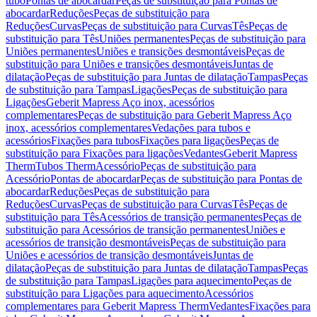
tubo
Pontas de abocardar
Peças de substituição para Pontas de
abocardar
Reduções
Peças de substituição para
Reduções
Curvas
Peças de substituição para Curvas
Tês
Peças de
substituição para Tês
Uniões permanentes
Peças de substituição para
Uniões permanentes
Uniões e transições desmontáveis
Peças de
substituição para Uniões e transições desmontáveis
Juntas de
dilatação
Peças de substituição para Juntas de dilatação
Tampas
Peças
de substituição para Tampas
Ligações
Peças de substituição para
Ligações
Geberit Mapress Aço inox, acessórios
complementares
Peças de substituição para Geberit Mapress Aço
inox, acessórios complementares
Vedações para tubos e
acessórios
Fixações para tubos
Fixações para ligações
Peças de
substituição para Fixações para ligações
Vedantes
Geberit Mapress
Therm
Tubos Therm
Acessório
Peças de substituição para
Acessório
Pontas de abocardar
Peças de substituição para Pontas de
abocardar
Reduções
Peças de substituição para
Reduções
Curvas
Peças de substituição para Curvas
Tês
Peças de
substituição para Tês
Acessórios de transição permanentes
Peças de
substituição para Acessórios de transição permanentes
Uniões e
acessórios de transição desmontáveis
Peças de substituição para
Uniões e acessórios de transição desmontáveis
Juntas de
dilatação
Peças de substituição para Juntas de dilatação
Tampas
Peças
de substituição para Tampas
Ligações para aquecimento
Peças de
substituição para Ligações para aquecimento
Acessórios
complementares para Geberit Mapress Therm
Vedantes
Fixações para