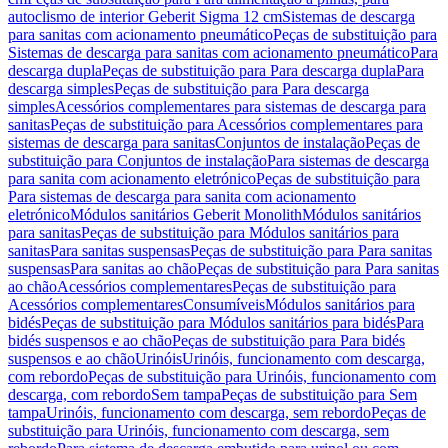
autoclismo de interior Geberit Sigma 12 cm
Sistemas de descarga
para sanitas com acionamento pneumático
Peças de substituição para
Sistemas de descarga para sanitas com acionamento pneumático
Para
descarga dupla
Peças de substituição para Para descarga dupla
Para
descarga simples
Peças de substituição para Para descarga
simples
Acessórios complementares para sistemas de descarga para
sanitas
Peças de substituição para Acessórios complementares para
sistemas de descarga para sanitas
Conjuntos de instalação
Peças de
substituição para Conjuntos de instalação
Para sistemas de descarga
para sanita com acionamento eletrónico
Peças de substituição para
Para sistemas de descarga para sanita com acionamento
eletrónico
Módulos sanitários Geberit Monolith
Módulos sanitários
para sanitas
Peças de substituição para Módulos sanitários para
sanitas
Para sanitas suspensas
Peças de substituição para Para sanitas
suspensas
Para sanitas ao chão
Peças de substituição para Para sanitas
ao chão
Acessórios complementares
Peças de substituição para
Acessórios complementares
Consumíveis
Módulos sanitários para
bidés
Peças de substituição para Módulos sanitários para bidés
Para
bidés suspensos e ao chão
Peças de substituição para Para bidés
suspensos e ao chão
Urinóis
Urinóis, funcionamento com descarga,
com rebordo
Peças de substituição para Urinóis, funcionamento com
descarga, com rebordo
Sem tampa
Peças de substituição para Sem
tampa
Urinóis, funcionamento com descarga, sem rebordo
Peças de
substituição para Urinóis, funcionamento com descarga, sem