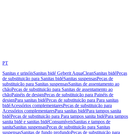
PT
Sanitas e urinóis
Sanitas bidé Geberit AquaClean
Sanitas bidé
Peças
de substituição para Sanitas bidé
Sanitas suspensas
Peças de
substituição para Sanitas suspensas
Sanitas de assentamento ao
chão
Peças de substituição para Sanitas de assentamento ao
chão
Painéis de design
Peças de substituição para Painéis de
design
Para sanitas bidé
Peças de substituição para Para sanitas
bidé
Acessórios complementares
Peças de substituição para
Acessórios complementares
Para sanitas bidé
Para tampos sanita
bidé
Peças de substituição para Para tampos sanita bidé
Para tampos
sanita bidé e sanitas bidé
Consumíveis
Sanitas e tampos de
sanita
Sanitas suspensas
Peças de substituição para Sanitas
suspensas
Sanitas de fundo profundo
Peças de substituição para