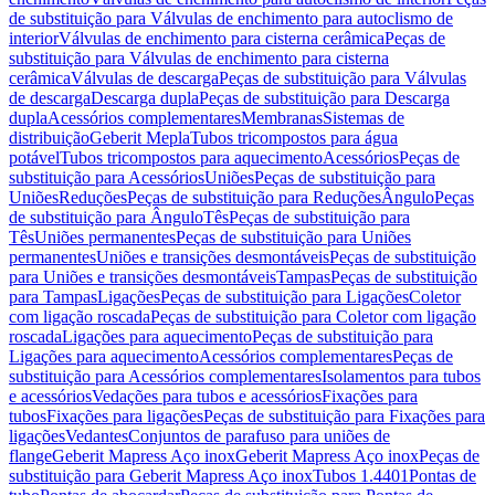
de substituição para Válvulas de enchimento para autoclismo de
interior
Válvulas de enchimento para cisterna cerâmica
Peças de
substituição para Válvulas de enchimento para cisterna
cerâmica
Válvulas de descarga
Peças de substituição para Válvulas
de descarga
Descarga dupla
Peças de substituição para Descarga
dupla
Acessórios complementares
Membranas
Sistemas de
distribuição
Geberit Mepla
Tubos tricompostos para água
potável
Tubos tricompostos para aquecimento
Acessórios
Peças de
substituição para Acessórios
Uniões
Peças de substituição para
Uniões
Reduções
Peças de substituição para Reduções
Ângulo
Peças
de substituição para Ângulo
Tês
Peças de substituição para
Tês
Uniões permanentes
Peças de substituição para Uniões
permanentes
Uniões e transições desmontáveis
Peças de substituição
para Uniões e transições desmontáveis
Tampas
Peças de substituição
para Tampas
Ligações
Peças de substituição para Ligações
Coletor
com ligação roscada
Peças de substituição para Coletor com ligação
roscada
Ligações para aquecimento
Peças de substituição para
Ligações para aquecimento
Acessórios complementares
Peças de
substituição para Acessórios complementares
Isolamentos para tubos
e acessórios
Vedações para tubos e acessórios
Fixações para
tubos
Fixações para ligações
Peças de substituição para Fixações para
ligações
Vedantes
Conjuntos de parafuso para uniões de
flange
Geberit Mapress Aço inox
Geberit Mapress Aço inox
Peças de
substituição para Geberit Mapress Aço inox
Tubos 1.4401
Pontas de