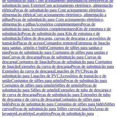
de substituição para Com acionamento pneumático
Exterior
Peças de
substituição para Exterior
Com acionamento eletrónico, alimentação
elétrica
Peças de substituição para Com acionamento eletrónico,
alimentação elétrica
Com acionamento eletrónico, alimentação a
pilhas
Peças de substituição para Com acionamento eletrónico,
alimentação a pilhas
Acessórios complementares
Peças de
substituição para Acessórios complementares
Kits de estrutura e de
substituição
Peças de substituição para Kits de estrutura e de
substituição
Tubos de descarga, curvas de descarga e acessórios de
transição
Placas de acesso
Comandos remotos
Estruturas de ligação
para sanitas, urinóis e bidés
Conjuntos de sifões para sanitas e
pias
Peças de substituição para Conjuntos de sifões para sanitas e
pias
Curvas de descarga
Peças de substituição para Curvas de
descarga
Conjuntos de ligação
Peças de substituição para Conjuntos
de ligação
Extensões da curva de descarga
Peças de substituição para
Extensões da curva de descarga
Ligações de PVC
Peças de
substituição para Ligações de PVC
Acessórios de transição e de
união
Conjuntos de sifões para urinóis
Peças de substituição para
Conjuntos de sifões para urinóis
Sifões de urinóis
Peças de
substituição para Sifões de urinóis
Extensões de tubo de descarga e
de curva de descarga
Peças de substituição para Extensões de tubo
de descarga e de curva de descarga
Conjuntos de sifões para
bidés
Peças de substituição para Conjuntos de sifões para bidés
Sifões
curvos
Peças de substituição para Sifões curvos
Ligações
Áreas de
lavagem
Lavatórios
Lavatórios
Peças de substituição para