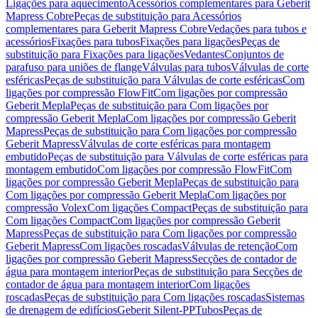
Ligações para aquecimento
Acessórios complementares para Geberit
Mapress Cobre
Peças de substituição para Acessórios
complementares para Geberit Mapress Cobre
Vedações para tubos e
acessórios
Fixações para tubos
Fixações para ligações
Peças de
substituição para Fixações para ligações
Vedantes
Conjuntos de
parafuso para uniões de flange
Válvulas para tubos
Válvulas de corte
esféricas
Peças de substituição para Válvulas de corte esféricas
Com
ligações por compressão FlowFit
Com ligações por compressão
Geberit Mepla
Peças de substituição para Com ligações por
compressão Geberit Mepla
Com ligações por compressão Geberit
Mapress
Peças de substituição para Com ligações por compressão
Geberit Mapress
Válvulas de corte esféricas para montagem
embutido
Peças de substituição para Válvulas de corte esféricas para
montagem embutido
Com ligações por compressão FlowFit
Com
ligações por compressão Geberit Mepla
Peças de substituição para
Com ligações por compressão Geberit Mepla
Com ligações por
compressão Volex
Com ligações Compact
Peças de substituição para
Com ligações Compact
Com ligações por compressão Geberit
Mapress
Peças de substituição para Com ligações por compressão
Geberit Mapress
Com ligações roscadas
Válvulas de retenção
Com
ligações por compressão Geberit Mapress
Secções de contador de
água para montagem interior
Peças de substituição para Secções de
contador de água para montagem interior
Com ligações
roscadas
Peças de substituição para Com ligações roscadas
Sistemas
de drenagem de edifícios
Geberit Silent-PP
Tubos
Peças de