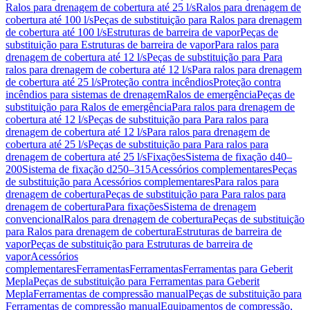
Ralos para drenagem de cobertura até 25 l/s
Ralos para drenagem de
cobertura até 100 l/s
Peças de substituição para Ralos para drenagem
de cobertura até 100 l/s
Estruturas de barreira de vapor
Peças de
substituição para Estruturas de barreira de vapor
Para ralos para
drenagem de cobertura até 12 l/s
Peças de substituição para Para
ralos para drenagem de cobertura até 12 l/s
Para ralos para drenagem
de cobertura até 25 l/s
Proteção contra incêndios
Proteção contra
incêndios para sistemas de drenagem
Ralos de emergência
Peças de
substituição para Ralos de emergência
Para ralos para drenagem de
cobertura até 12 l/s
Peças de substituição para Para ralos para
drenagem de cobertura até 12 l/s
Para ralos para drenagem de
cobertura até 25 l/s
Peças de substituição para Para ralos para
drenagem de cobertura até 25 l/s
Fixações
Sistema de fixação d40–
200
Sistema de fixação d250–315
Acessórios complementares
Peças
de substituição para Acessórios complementares
Para ralos para
drenagem de cobertura
Peças de substituição para Para ralos para
drenagem de cobertura
Para fixações
Sistema de drenagem
convencional
Ralos para drenagem de cobertura
Peças de substituição
para Ralos para drenagem de cobertura
Estruturas de barreira de
vapor
Peças de substituição para Estruturas de barreira de
vapor
Acessórios
complementares
Ferramentas
Ferramentas
Ferramentas para Geberit
Mepla
Peças de substituição para Ferramentas para Geberit
Mepla
Ferramentas de compressão manual
Peças de substituição para
Ferramentas de compressão manual
Equipamentos de compressão,