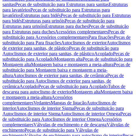
sanitas
Peças de substituição para Estruturas para sanitas
Estruturas
para lavatórios
Peças de substituição para Estruturas para
lavatórios
Estruturas para bidés
Peças de substituição para Estruturas
para bidés
Estruturas para urinóis
Peças de substituição para
Estruturas para urinóis
Estruturas para duches
Peças de substituição
para Estruturas para duches
Acessórios complementares
Peças de
substituição para Acessórios complementares
Para fixações
Peças de
substituição para Para fixações
Autoclismos de exterior
Autoclismos
de exterior para sanitas, de plástico
Peças de substituição para
Autoclismos de exterior para sanitas, de plástico
Acoplado
Peças de
substituição para Acoplado
Montagem alta
Peças de substituição para
Montagem alta
Montagem baixa e montagem a meia-altura
Peças de
substituição para Montagem baixa e montagem a meia-
altura
Autoclismos de exterior para sanitas, de cerâmica
Peças de
substituição para Autoclismos de exterior para sanitas, de
cerâmica
Acoplado
Peças de substituição para Acoplado
Tubos de
descarga para autoclismo de exterior
Montagem alta
Montagem baixa
e montagem a meia-altura
Acessórios
complementares
Vedantes
Mangas de ligação
Autoclismos de
interior
Autoclismos de interior Sigma
Peças de substituição para
Autoclismos de interior Sigma
Autoclismos de interior Omega
Peças
de substituição para Autoclismos de interior Omega
Acessórios
complementares
Válvulas de enchimento e de descarga
Válvulas de
enchimento
Peças de substituição para Válvulas de
enchimento
Válvulas de enchimento para autoclismo de interior
Peças