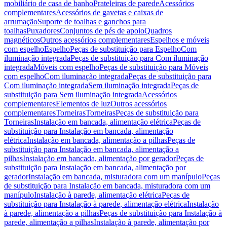
mobiliário de casa de banho
Prateleiras de parede
Acessórios
complementares
Acessórios de gavetas e caixas de
arrumação
Suporte de toalhas e ganchos para
toalhas
Puxadores
Conjuntos de pés de apoio
Quadros
magnéticos
Outros acessórios complementares
Espelhos e móveis
com espelho
Espelho
Peças de substituição para Espelho
Com
iluminação integrada
Peças de substituição para Com iluminação
integrada
Móveis com espelho
Peças de substituição para Móveis
com espelho
Com iluminação integrada
Peças de substituição para
Com iluminação integrada
Sem iluminação integrada
Peças de
substituição para Sem iluminação integrada
Acessórios
complementares
Elementos de luz
Outros acessórios
complementares
Torneiras
Torneiras
Peças de substituição para
Torneiras
Instalação em bancada, alimentação elétrica
Peças de
substituição para Instalação em bancada, alimentação
elétrica
Instalação em bancada, alimentação a pilhas
Peças de
substituição para Instalação em bancada, alimentação a
pilhas
Instalação em bancada, alimentação por gerador
Peças de
substituição para Instalação em bancada, alimentação por
gerador
Instalação em bancada, misturadora com um manípulo
Peças
de substituição para Instalação em bancada, misturadora com um
manípulo
Instalação à parede, alimentação elétrica
Peças de
substituição para Instalação à parede, alimentação elétrica
Instalação
à parede, alimentação a pilhas
Peças de substituição para Instalação à
parede, alimentação a pilhas
Instalação à parede, alimentação por