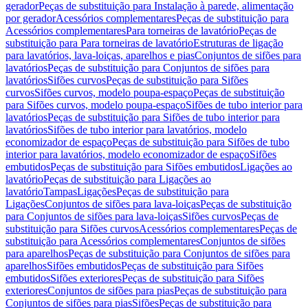
gerador
Peças de substituição para Instalação à parede, alimentação
por gerador
Acessórios complementares
Peças de substituição para
Acessórios complementares
Para torneiras de lavatório
Peças de
substituição para Para torneiras de lavatório
Estruturas de ligação
para lavatórios, lava-loiças, aparelhos e pias
Conjuntos de sifões para
lavatórios
Peças de substituição para Conjuntos de sifões para
lavatórios
Sifões curvos
Peças de substituição para Sifões
curvos
Sifões curvos, modelo poupa-espaço
Peças de substituição
para Sifões curvos, modelo poupa-espaço
Sifões de tubo interior para
lavatórios
Peças de substituição para Sifões de tubo interior para
lavatórios
Sifões de tubo interior para lavatórios, modelo
economizador de espaço
Peças de substituição para Sifões de tubo
interior para lavatórios, modelo economizador de espaço
Sifões
embutidos
Peças de substituição para Sifões embutidos
Ligações ao
lavatório
Peças de substituição para Ligações ao
lavatório
Tampas
Ligações
Peças de substituição para
Ligações
Conjuntos de sifões para lava-loiças
Peças de substituição
para Conjuntos de sifões para lava-loiças
Sifões curvos
Peças de
substituição para Sifões curvos
Acessórios complementares
Peças de
substituição para Acessórios complementares
Conjuntos de sifões
para aparelhos
Peças de substituição para Conjuntos de sifões para
aparelhos
Sifões embutidos
Peças de substituição para Sifões
embutidos
Sifões exteriores
Peças de substituição para Sifões
exteriores
Conjuntos de sifões para pias
Peças de substituição para
Conjuntos de sifões para pias
Sifões
Peças de substituição para