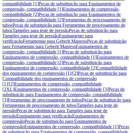
compatibilidade [1]
Peças de substituição para Equipamentos de
compressão, compatibilidade [1]
Equipamentos de compressão,
compatibilidade [2]
Peças de substituição para Equipamentos de
compressão, compatibilidade [2]
Ferramentas de processamento de
tubos
Peças de substituição para Ferramentas de processamento de
tubos
Tampões para teste de pressão
Peças de substituição para
Tampões para teste de pressão
Equipamento para
verificação
Ferramentas para Geberit Mapress
Peças de substituição
para Ferramentas para Geberit Mapress
Equipamentos de
compressão, compatibilidade [1]
Peças de substituição para
Equipamentos de compressão, compatibilidade [1]
Equipamentos de
compressão, compatibilidade [2]
Peças de substituição para
Equipamentos de compressão, compatibilidade [2]
Compatibilidade
dos equipamentos de compressão [1]/[2]
Peças de substituição para
Compatibilidade dos equipamentos de compressão
[1]/[2]
Equipamentos de compressão, compatibilidade
[2XL]
Equipamentos de compressão, compatibilidade [3]
Peças de
substituição para Equipamentos de compressão, compatibilidade
[3]
Ferramentas de processamento de tubos
Peças de substituição para
Ferramentas de processamento de tubos
Tampões para teste de
pressão
Peças de substituição para Tampões para teste de
pressão
Equipamento para verificação
Equipamentos de
compressão
Peças de substituição para Equipamentos de
compressão
Equipamentos de compressão, compatibilidade [1]
Peças
de substituição para Equipamentos de compressão, compatibilidade