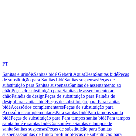
PT
Sanitas e urinóis
Sanitas bidé Geberit AquaClean
Sanitas bidé
Peças
de substituição para Sanitas bidé
Sanitas suspensas
Peças de
substituição para Sanitas suspensas
Sanitas de assentamento ao
chão
Peças de substituição para Sanitas de assentamento ao
chão
Painéis de design
Peças de substituição para Painéis de
design
Para sanitas bidé
Peças de substituição para Para sanitas
bidé
Acessórios complementares
Peças de substituição para
Acessórios complementares
Para sanitas bidé
Para tampos sanita
bidé
Peças de substituição para Para tampos sanita bidé
Para tampos
sanita bidé e sanitas bidé
Consumíveis
Sanitas e tampos de
sanita
Sanitas suspensas
Peças de substituição para Sanitas
suspensas
Sanitas de fundo profundo
Peças de substituição para