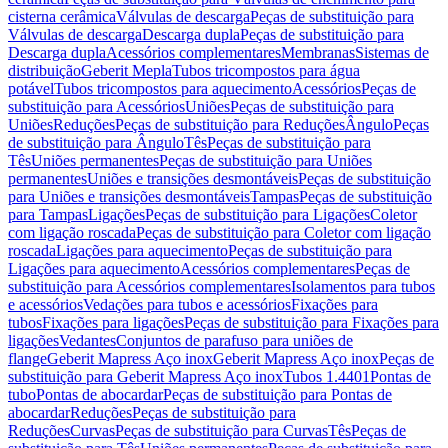
cisterna cerâmica
Válvulas de descarga
Peças de substituição para
Válvulas de descarga
Descarga dupla
Peças de substituição para
Descarga dupla
Acessórios complementares
Membranas
Sistemas de
distribuição
Geberit Mepla
Tubos tricompostos para água
potável
Tubos tricompostos para aquecimento
Acessórios
Peças de
substituição para Acessórios
Uniões
Peças de substituição para
Uniões
Reduções
Peças de substituição para Reduções
Ângulo
Peças
de substituição para Ângulo
Tês
Peças de substituição para
Tês
Uniões permanentes
Peças de substituição para Uniões
permanentes
Uniões e transições desmontáveis
Peças de substituição
para Uniões e transições desmontáveis
Tampas
Peças de substituição
para Tampas
Ligações
Peças de substituição para Ligações
Coletor
com ligação roscada
Peças de substituição para Coletor com ligação
roscada
Ligações para aquecimento
Peças de substituição para
Ligações para aquecimento
Acessórios complementares
Peças de
substituição para Acessórios complementares
Isolamentos para tubos
e acessórios
Vedações para tubos e acessórios
Fixações para
tubos
Fixações para ligações
Peças de substituição para Fixações para
ligações
Vedantes
Conjuntos de parafuso para uniões de
flange
Geberit Mapress Aço inox
Geberit Mapress Aço inox
Peças de
substituição para Geberit Mapress Aço inox
Tubos 1.4401
Pontas de
tubo
Pontas de abocardar
Peças de substituição para Pontas de
abocardar
Reduções
Peças de substituição para
Reduções
Curvas
Peças de substituição para Curvas
Tês
Peças de