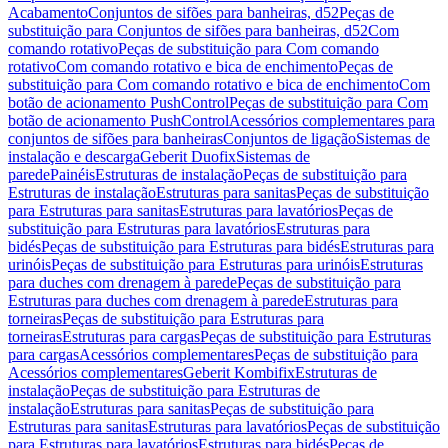
Acabamento
Conjuntos de sifões para banheiras, d52
Peças de
substituição para Conjuntos de sifões para banheiras, d52
Com
comando rotativo
Peças de substituição para Com comando
rotativo
Com comando rotativo e bica de enchimento
Peças de
substituição para Com comando rotativo e bica de enchimento
Com
botão de acionamento PushControl
Peças de substituição para Com
botão de acionamento PushControl
Acessórios complementares para
conjuntos de sifões para banheiras
Conjuntos de ligação
Sistemas de
instalação e descarga
Geberit Duofix
Sistemas de
parede
Painéis
Estruturas de instalação
Peças de substituição para
Estruturas de instalação
Estruturas para sanitas
Peças de substituição
para Estruturas para sanitas
Estruturas para lavatórios
Peças de
substituição para Estruturas para lavatórios
Estruturas para
bidés
Peças de substituição para Estruturas para bidés
Estruturas para
urinóis
Peças de substituição para Estruturas para urinóis
Estruturas
para duches com drenagem à parede
Peças de substituição para
Estruturas para duches com drenagem à parede
Estruturas para
torneiras
Peças de substituição para Estruturas para
torneiras
Estruturas para cargas
Peças de substituição para Estruturas
para cargas
Acessórios complementares
Peças de substituição para
Acessórios complementares
Geberit Kombifix
Estruturas de
instalação
Peças de substituição para Estruturas de
instalação
Estruturas para sanitas
Peças de substituição para
Estruturas para sanitas
Estruturas para lavatórios
Peças de substituição
para Estruturas para lavatórios
Estruturas para bidés
Peças de