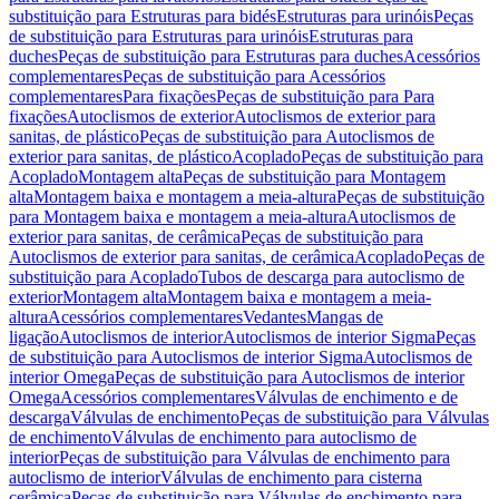
substituição para Estruturas para bidés
Estruturas para urinóis
Peças
de substituição para Estruturas para urinóis
Estruturas para
duches
Peças de substituição para Estruturas para duches
Acessórios
complementares
Peças de substituição para Acessórios
complementares
Para fixações
Peças de substituição para Para
fixações
Autoclismos de exterior
Autoclismos de exterior para
sanitas, de plástico
Peças de substituição para Autoclismos de
exterior para sanitas, de plástico
Acoplado
Peças de substituição para
Acoplado
Montagem alta
Peças de substituição para Montagem
alta
Montagem baixa e montagem a meia-altura
Peças de substituição
para Montagem baixa e montagem a meia-altura
Autoclismos de
exterior para sanitas, de cerâmica
Peças de substituição para
Autoclismos de exterior para sanitas, de cerâmica
Acoplado
Peças de
substituição para Acoplado
Tubos de descarga para autoclismo de
exterior
Montagem alta
Montagem baixa e montagem a meia-
altura
Acessórios complementares
Vedantes
Mangas de
ligação
Autoclismos de interior
Autoclismos de interior Sigma
Peças
de substituição para Autoclismos de interior Sigma
Autoclismos de
interior Omega
Peças de substituição para Autoclismos de interior
Omega
Acessórios complementares
Válvulas de enchimento e de
descarga
Válvulas de enchimento
Peças de substituição para Válvulas
de enchimento
Válvulas de enchimento para autoclismo de
interior
Peças de substituição para Válvulas de enchimento para
autoclismo de interior
Válvulas de enchimento para cisterna
cerâmica
Peças de substituição para Válvulas de enchimento para