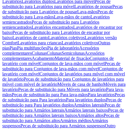
Lavatórios
Lavatórios duplos
Lavatórios para móvel
Peças de
substituição para Lavatórios para móvel
Lavatórios de pousar
Peças
de substituição para Lavatórios de pousar
Lava-mãos
Peças de
substituição para Lava-mãos
Lava-mãos de canto
Lavatórios
semiencastrados
Peças de substituição para Lavatórios
semiencastrados
Lavatórios encastrados
Lavatórios de encastrar por
baixo
Peças de substituição para Lavatórios de encastrar por
baixo
Lavatórios de canto
Lavatórios coletivos
Lavatórios versão
Comfort
Lavatórios para crianças
Lavatórios coletivos
Outras
pias
Pias
Pia multifunções
Pia de laboratório
Acessórios
complementares
Colunas
Colunas
Semicolunas
Acessórios
complementares
Acabamento
Material de fixação
Conjuntos de
lavatório com móvel
Conjuntos de lava-mãos com móvel
Peças de
substituição para Conjuntos de lava-mãos com móvel
Conjuntos de
lavatório com móvel
Conjuntos de lavatórios para móvel com móvel
de lavatório
Peças de substituição para Conjuntos de lavatórios para
móvel com móvel de lavatório
Móveis de casa de banho
Móveis para
lavatório
Peças de substituição para Móveis para lavatório
Para lava-
mãos
Peças de substituição para Para lava-mãos
Para lavatórios
Peças
de substituição para Para lavatórios
Para lavatórios duplos
Peças de
substituição para Para lavatórios duplos
Armários laterais
Peças de
substituição para Armários laterais
Armários laterais baixos
Peças de
substituição para Armários laterais baixos
Armários altos
Peças de
substituição para Armários altos
Armários médios
Armários
suspensos
Peças de substituição para Armários suspensos
Outro