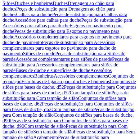
Sifões
Duches e banheiras
Duches
Drenagem ao chão para
duches
Peças de substituição para Drenagem ao chão para
duches
Calhas para duche
Peças de substituição para Calhas para
duche
Acessórios para calhas para duche
Peças de substituição para
Acessórios para calhas para duche
Esgotos no pavimento para
duche
Peças de substituição para Esgotos no pavimento para
duche
Acessórios complementares para esgotos no pavimento para
duche de pavimento
Peças de substituição para Acessórios
complementares para esgotos no pavimento para duche de
pavimento
Sifões de parede
Peças de substituição para Sifões de
parede
Acessórios complementares para sifões de parede
Peças de
substituição para Acessórios complementares para sifões de
parede
Bases de duche e superfícies de duche
Acessórios
complementares
Banheiras
Acessórios complementares
Conjuntos de
reparação
Estruturas de ligação para duches e banheiras
Conjuntos de
sifões para bases de duche, d52
Peças de substituição para Conjuntos
de sifões para bases de duche, d52
Com tampão de sifão
Peças de
substituição para Com tampão de sifão
Conjuntos de sifões para
bases de duche, d62
Peças de substituição para Conjuntos de sifões
para bases de duche, d62
Com tampão de sifão
Peças de substituição
para Com tampão de sifão
Conjuntos de sifões para bases de duche,
d90
Peças de substituição para Conjuntos de sifões para bases de
duche, d90
Com tampão de sifão
Peças de substituição para Com
tampão de sifão
Sem tampão de sifão
Peças de substituição para Sem
tampão de sifão
Acabamento
Peças de substituição para