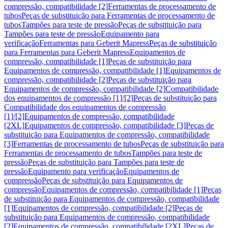
compressão, compatibilidade [2]
Ferramentas de processamento de
tubos
Peças de substituição para Ferramentas de processamento de
tubos
Tampões para teste de pressão
Peças de substituição para
Tampões para teste de pressão
Equipamento para
verificação
Ferramentas para Geberit Mapress
Peças de substituição
para Ferramentas para Geberit Mapress
Equipamentos de
compressão, compatibilidade [1]
Peças de substituição para
Equipamentos de compressão, compatibilidade [1]
Equipamentos de
compressão, compatibilidade [2]
Peças de substituição para
Equipamentos de compressão, compatibilidade [2]
Compatibilidade
dos equipamentos de compressão [1]/[2]
Peças de substituição para
Compatibilidade dos equipamentos de compressão
[1]/[2]
Equipamentos de compressão, compatibilidade
[2XL]
Equipamentos de compressão, compatibilidade [3]
Peças de
substituição para Equipamentos de compressão, compatibilidade
[3]
Ferramentas de processamento de tubos
Peças de substituição para
Ferramentas de processamento de tubos
Tampões para teste de
pressão
Peças de substituição para Tampões para teste de
pressão
Equipamento para verificação
Equipamentos de
compressão
Peças de substituição para Equipamentos de
compressão
Equipamentos de compressão, compatibilidade [1]
Peças
de substituição para Equipamentos de compressão, compatibilidade
[1]
Equipamentos de compressão, compatibilidade [2]
Peças de
substituição para Equipamentos de compressão, compatibilidade
[2]
Equipamentos de compressão, compatibilidade [2XL]
Peças de