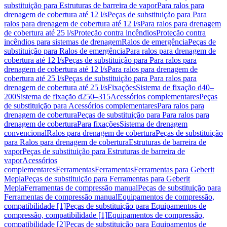
substituição para Estruturas de barreira de vapor
Para ralos para
drenagem de cobertura até 12 l/s
Peças de substituição para Para
ralos para drenagem de cobertura até 12 l/s
Para ralos para drenagem
de cobertura até 25 l/s
Proteção contra incêndios
Proteção contra
incêndios para sistemas de drenagem
Ralos de emergência
Peças de
substituição para Ralos de emergência
Para ralos para drenagem de
cobertura até 12 l/s
Peças de substituição para Para ralos para
drenagem de cobertura até 12 l/s
Para ralos para drenagem de
cobertura até 25 l/s
Peças de substituição para Para ralos para
drenagem de cobertura até 25 l/s
Fixações
Sistema de fixação d40–
200
Sistema de fixação d250–315
Acessórios complementares
Peças
de substituição para Acessórios complementares
Para ralos para
drenagem de cobertura
Peças de substituição para Para ralos para
drenagem de cobertura
Para fixações
Sistema de drenagem
convencional
Ralos para drenagem de cobertura
Peças de substituição
para Ralos para drenagem de cobertura
Estruturas de barreira de
vapor
Peças de substituição para Estruturas de barreira de
vapor
Acessórios
complementares
Ferramentas
Ferramentas
Ferramentas para Geberit
Mepla
Peças de substituição para Ferramentas para Geberit
Mepla
Ferramentas de compressão manual
Peças de substituição para
Ferramentas de compressão manual
Equipamentos de compressão,
compatibilidade [1]
Peças de substituição para Equipamentos de
compressão, compatibilidade [1]
Equipamentos de compressão,
compatibilidade [2]
Peças de substituição para Equipamentos de