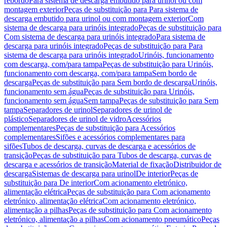
rebordo
Para sistema de descarga embutido para urinol ou com
montagem exterior
Peças de substituição para Para sistema de
descarga embutido para urinol ou com montagem exterior
Com
sistema de descarga para urinóis integrado
Peças de substituição para
Com sistema de descarga para urinóis integrado
Para sistema de
descarga para urinóis integrado
Peças de substituição para Para
sistema de descarga para urinóis integrado
Urinóis, funcionamento
com descarga, com/para tampa
Peças de substituição para Urinóis,
funcionamento com descarga, com/para tampa
Sem bordo de
descarga
Peças de substituição para Sem bordo de descarga
Urinóis,
funcionamento sem água
Peças de substituição para Urinóis,
funcionamento sem água
Sem tampa
Peças de substituição para Sem
tampa
Separadores de urinol
Separadores de urinol de
plástico
Separadores de urinol de vidro
Acessórios
complementares
Peças de substituição para Acessórios
complementares
Sifões e acessórios complementares para
sifões
Tubos de descarga, curvas de descarga e acessórios de
transição
Peças de substituição para Tubos de descarga, curvas de
descarga e acessórios de transição
Material de fixação
Distribuidor de
descarga
Sistemas de descarga para urinol
De interior
Peças de
substituição para De interior
Com acionamento eletrónico,
alimentação elétrica
Peças de substituição para Com acionamento
eletrónico, alimentação elétrica
Com acionamento eletrónico,
alimentação a pilhas
Peças de substituição para Com acionamento
eletrónico, alimentação a pilhas
Com acionamento pneumático
Peças