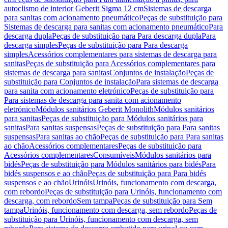
autoclismo de interior Geberit Sigma 12 cm
Sistemas de descarga
para sanitas com acionamento pneumático
Peças de substituição para
Sistemas de descarga para sanitas com acionamento pneumático
Para
descarga dupla
Peças de substituição para Para descarga dupla
Para
descarga simples
Peças de substituição para Para descarga
simples
Acessórios complementares para sistemas de descarga para
sanitas
Peças de substituição para Acessórios complementares para
sistemas de descarga para sanitas
Conjuntos de instalação
Peças de
substituição para Conjuntos de instalação
Para sistemas de descarga
para sanita com acionamento eletrónico
Peças de substituição para
Para sistemas de descarga para sanita com acionamento
eletrónico
Módulos sanitários Geberit Monolith
Módulos sanitários
para sanitas
Peças de substituição para Módulos sanitários para
sanitas
Para sanitas suspensas
Peças de substituição para Para sanitas
suspensas
Para sanitas ao chão
Peças de substituição para Para sanitas
ao chão
Acessórios complementares
Peças de substituição para
Acessórios complementares
Consumíveis
Módulos sanitários para
bidés
Peças de substituição para Módulos sanitários para bidés
Para
bidés suspensos e ao chão
Peças de substituição para Para bidés
suspensos e ao chão
Urinóis
Urinóis, funcionamento com descarga,
com rebordo
Peças de substituição para Urinóis, funcionamento com
descarga, com rebordo
Sem tampa
Peças de substituição para Sem
tampa
Urinóis, funcionamento com descarga, sem rebordo
Peças de
substituição para Urinóis, funcionamento com descarga, sem