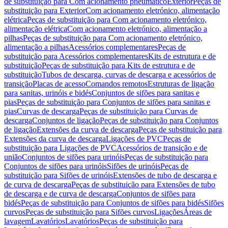
de substituição para Com acionamento pneumático
Exterior
Peças de
substituição para Exterior
Com acionamento eletrónico, alimentação
elétrica
Peças de substituição para Com acionamento eletrónico,
alimentação elétrica
Com acionamento eletrónico, alimentação a
pilhas
Peças de substituição para Com acionamento eletrónico,
alimentação a pilhas
Acessórios complementares
Peças de
substituição para Acessórios complementares
Kits de estrutura e de
substituição
Peças de substituição para Kits de estrutura e de
substituição
Tubos de descarga, curvas de descarga e acessórios de
transição
Placas de acesso
Comandos remotos
Estruturas de ligação
para sanitas, urinóis e bidés
Conjuntos de sifões para sanitas e
pias
Peças de substituição para Conjuntos de sifões para sanitas e
pias
Curvas de descarga
Peças de substituição para Curvas de
descarga
Conjuntos de ligação
Peças de substituição para Conjuntos
de ligação
Extensões da curva de descarga
Peças de substituição para
Extensões da curva de descarga
Ligações de PVC
Peças de
substituição para Ligações de PVC
Acessórios de transição e de
união
Conjuntos de sifões para urinóis
Peças de substituição para
Conjuntos de sifões para urinóis
Sifões de urinóis
Peças de
substituição para Sifões de urinóis
Extensões de tubo de descarga e
de curva de descarga
Peças de substituição para Extensões de tubo
de descarga e de curva de descarga
Conjuntos de sifões para
bidés
Peças de substituição para Conjuntos de sifões para bidés
Sifões
curvos
Peças de substituição para Sifões curvos
Ligações
Áreas de
lavagem
Lavatórios
Lavatórios
Peças de substituição para