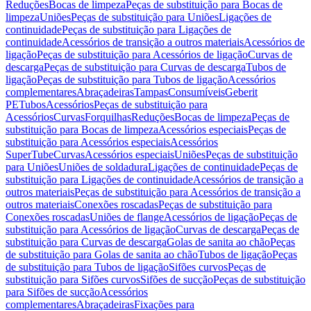
Reduções
Bocas de limpeza
Peças de substituição para Bocas de
limpeza
Uniões
Peças de substituição para Uniões
Ligações de
continuidade
Peças de substituição para Ligações de
continuidade
Acessórios de transição a outros materiais
Acessórios de
ligação
Peças de substituição para Acessórios de ligação
Curvas de
descarga
Peças de substituição para Curvas de descarga
Tubos de
ligação
Peças de substituição para Tubos de ligação
Acessórios
complementares
Abraçadeiras
Tampas
Consumíveis
Geberit
PE
Tubos
Acessórios
Peças de substituição para
Acessórios
Curvas
Forquilhas
Reduções
Bocas de limpeza
Peças de
substituição para Bocas de limpeza
Acessórios especiais
Peças de
substituição para Acessórios especiais
Acessórios
SuperTube
Curvas
Acessórios especiais
Uniões
Peças de substituição
para Uniões
Uniões de soldadura
Ligações de continuidade
Peças de
substituição para Ligações de continuidade
Acessórios de transição a
outros materiais
Peças de substituição para Acessórios de transição a
outros materiais
Conexões roscadas
Peças de substituição para
Conexões roscadas
Uniões de flange
Acessórios de ligação
Peças de
substituição para Acessórios de ligação
Curvas de descarga
Peças de
substituição para Curvas de descarga
Golas de sanita ao chão
Peças
de substituição para Golas de sanita ao chão
Tubos de ligação
Peças
de substituição para Tubos de ligação
Sifões curvos
Peças de
substituição para Sifões curvos
Sifões de sucção
Peças de substituição
para Sifões de sucção
Acessórios
complementares
Abraçadeiras
Fixações para