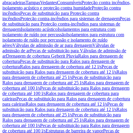
abraçadeiras
Tampas
Vedantes
Consumíveis
Proteção contra incêndios,
isolamento acústico e proteção contra humidade
Proteção contra
incêndios
Peças de substituição para Proteção contra
incêndios
Proteção contra-incêndios para sistemas de drenagem
Peças
de substituição para Proteção contra-incêndios para sistemas de
drenagem
Isolamento acústico
Isolamentos para estrutura com
isolamento de ruído por percussão
Isolamentos para estrutura com
isolamento de ruído por percussão e isolamento de ruído
aéreo
Válvulas de admissão de ar para drenagem
Válvulas de
admissão de ar
Peças de substituição para Válvulas de admissão de
ar
Drenagem de cobertura Geberit Pluvia
Ralos para drenagem de
cobertura
Peças de substituição para Ralos para drenagem de
cobertura
Ralos para drenagem de cobertura até 12 l/s
Peças de
substituição para Ralos para drenagem de cobertura até 12 l/s
Ralos
para drenagem de cobertura até 25 l/s
Peças de substituição para
Ralos para drenagem de cobertura até 25 l/s
Ralos para drenagem de
cobertura até 100 l/s
Peças de substituição para Ralos para drenagem
de cobertura até 100 l/s
Ralos para drenagem de cobertura para
caleiras
Peças de substituição para Ralos para drenagem de cobertura
para caleiras
Ralos para drenagem de cobertura até 12 l/s
Peças de
substituição para Ralos para drenagem de cobertura até 12 l/s
Ralos
para drenagem de cobertura até 25 l/s
Peças de substituição para
Ralos para drenagem de cobertura até 25 l/s
Ralos para drenagem de
cobertura até 100 l/s
Peças de substituição para Ralos para drenagem
de cobertura até 100 l/s
Estruturas de barreira de vapor
Peças de