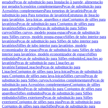
gerador
Peças de substituição para Instalação à parede, alimentação
por gerador
Acessórios complementares
Peças de substituição para
Acessórios complementares
Para torneiras de lavatório
Peças de
substituição para Para torneiras de lavatório
Estruturas de ligação
para lavatórios, lava-loiças, aparelhos e pias
Conjuntos de sifões para
lavatórios
Peças de substituição para Conjuntos de sifões para
lavatórios
Sifões curvos
Peças de substituição para Sifões
curvos
Sifões curvos, modelo poupa-espaço
Peças de substituição
para Sifões curvos, modelo poupa-espaço
Sifões de tubo interior para
lavatórios
Peças de substituição para Sifões de tubo interior para
lavatórios
Sifões de tubo interior para lavatórios, modelo
economizador de espaço
Peças de substituição para Sifões de tubo
interior para lavatórios, modelo economizador de espaço
Sifões
embutidos
Peças de substituição para Sifões embutidos
Ligações ao
lavatório
Peças de substituição para Ligações ao
lavatório
Tampas
Ligações
Peças de substituição para
Ligações
Conjuntos de sifões para lava-loiças
Peças de substituição
para Conjuntos de sifões para lava-loiças
Sifões curvos
Peças de
substituição para Sifões curvos
Acessórios complementares
Peças de
substituição para Acessórios complementares
Conjuntos de sifões
para aparelhos
Peças de substituição para Conjuntos de sifões para
aparelhos
Sifões embutidos
Peças de substituição para Sifões
embutidos
Sifões exteriores
Peças de substituição para Sifões
exteriores
Conjuntos de sifões para pias
Peças de substituição para
Conjuntos de sifões para pias
Sifões
Peças de substituição para