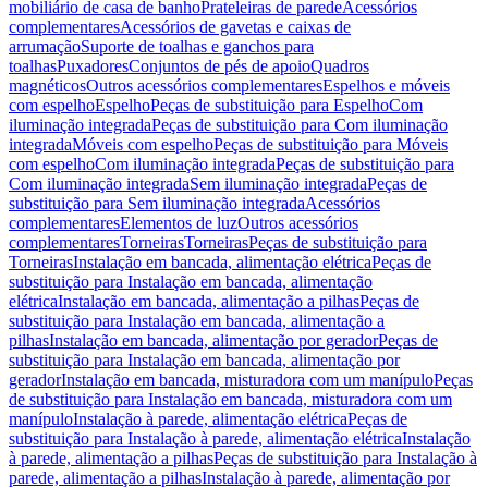
mobiliário de casa de banho
Prateleiras de parede
Acessórios
complementares
Acessórios de gavetas e caixas de
arrumação
Suporte de toalhas e ganchos para
toalhas
Puxadores
Conjuntos de pés de apoio
Quadros
magnéticos
Outros acessórios complementares
Espelhos e móveis
com espelho
Espelho
Peças de substituição para Espelho
Com
iluminação integrada
Peças de substituição para Com iluminação
integrada
Móveis com espelho
Peças de substituição para Móveis
com espelho
Com iluminação integrada
Peças de substituição para
Com iluminação integrada
Sem iluminação integrada
Peças de
substituição para Sem iluminação integrada
Acessórios
complementares
Elementos de luz
Outros acessórios
complementares
Torneiras
Torneiras
Peças de substituição para
Torneiras
Instalação em bancada, alimentação elétrica
Peças de
substituição para Instalação em bancada, alimentação
elétrica
Instalação em bancada, alimentação a pilhas
Peças de
substituição para Instalação em bancada, alimentação a
pilhas
Instalação em bancada, alimentação por gerador
Peças de
substituição para Instalação em bancada, alimentação por
gerador
Instalação em bancada, misturadora com um manípulo
Peças
de substituição para Instalação em bancada, misturadora com um
manípulo
Instalação à parede, alimentação elétrica
Peças de
substituição para Instalação à parede, alimentação elétrica
Instalação
à parede, alimentação a pilhas
Peças de substituição para Instalação à
parede, alimentação a pilhas
Instalação à parede, alimentação por