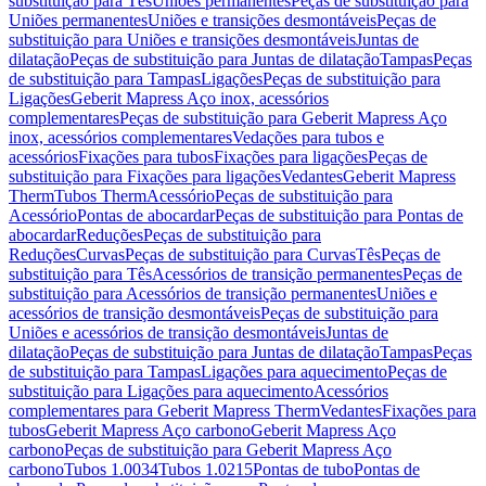
substituição para Tês
Uniões permanentes
Peças de substituição para
Uniões permanentes
Uniões e transições desmontáveis
Peças de
substituição para Uniões e transições desmontáveis
Juntas de
dilatação
Peças de substituição para Juntas de dilatação
Tampas
Peças
de substituição para Tampas
Ligações
Peças de substituição para
Ligações
Geberit Mapress Aço inox, acessórios
complementares
Peças de substituição para Geberit Mapress Aço
inox, acessórios complementares
Vedações para tubos e
acessórios
Fixações para tubos
Fixações para ligações
Peças de
substituição para Fixações para ligações
Vedantes
Geberit Mapress
Therm
Tubos Therm
Acessório
Peças de substituição para
Acessório
Pontas de abocardar
Peças de substituição para Pontas de
abocardar
Reduções
Peças de substituição para
Reduções
Curvas
Peças de substituição para Curvas
Tês
Peças de
substituição para Tês
Acessórios de transição permanentes
Peças de
substituição para Acessórios de transição permanentes
Uniões e
acessórios de transição desmontáveis
Peças de substituição para
Uniões e acessórios de transição desmontáveis
Juntas de
dilatação
Peças de substituição para Juntas de dilatação
Tampas
Peças
de substituição para Tampas
Ligações para aquecimento
Peças de
substituição para Ligações para aquecimento
Acessórios
complementares para Geberit Mapress Therm
Vedantes
Fixações para
tubos
Geberit Mapress Aço carbono
Geberit Mapress Aço
carbono
Peças de substituição para Geberit Mapress Aço
carbono
Tubos 1.0034
Tubos 1.0215
Pontas de tubo
Pontas de