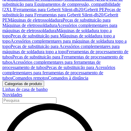
substituição para Equipamentos de compressão, compatibilidade
[2XL]
Ferramentas para Geberit Silent-db20/Geberit PE
Peças de
substituição para Ferramentas para Geberit Silent-db20/Geberit
PE
Máquinas de eletrossoldadura
Peças de substituição para
Máquinas de eletrossoldadura
Acessórios complementares para
máquinas de eletrossoldadura
Máquinas de soldadura topo a
topo
Peças de substituição para Máquinas de soldadura topo a
topo
Acessórios complementares para máquinas de soldadura topo a
topo
Peças de substituição para Acessórios complementares para
máquinas de soldadura topo a topo
Ferramentas de processamento de
tubos
Peças de substituição para Ferramentas de processamento de
tubos
Acessórios complementares para ferramentas de
processamento de tubos
Peças de substituição para Acessórios
complementares para ferramentas de processamento de
tubos
Comandos remotos
Comandos à distância
Categorias de produto
Linhas de casa de banho
Novidades