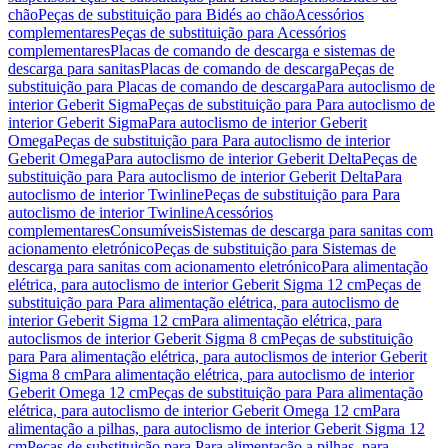
chão
Peças de substituição para Bidés ao chão
Acessórios
complementares
Peças de substituição para Acessórios
complementares
Placas de comando de descarga e sistemas de
descarga para sanitas
Placas de comando de descarga
Peças de
substituição para Placas de comando de descarga
Para autoclismo de
interior Geberit Sigma
Peças de substituição para Para autoclismo de
interior Geberit Sigma
Para autoclismo de interior Geberit
Omega
Peças de substituição para Para autoclismo de interior
Geberit Omega
Para autoclismo de interior Geberit Delta
Peças de
substituição para Para autoclismo de interior Geberit Delta
Para
autoclismo de interior Twinline
Peças de substituição para Para
autoclismo de interior Twinline
Acessórios
complementares
Consumíveis
Sistemas de descarga para sanitas com
acionamento eletrónico
Peças de substituição para Sistemas de
descarga para sanitas com acionamento eletrónico
Para alimentação
elétrica, para autoclismo de interior Geberit Sigma 12 cm
Peças de
substituição para Para alimentação elétrica, para autoclismo de
interior Geberit Sigma 12 cm
Para alimentação elétrica, para
autoclismos de interior Geberit Sigma 8 cm
Peças de substituição
para Para alimentação elétrica, para autoclismos de interior Geberit
Sigma 8 cm
Para alimentação elétrica, para autoclismo de interior
Geberit Omega 12 cm
Peças de substituição para Para alimentação
elétrica, para autoclismo de interior Geberit Omega 12 cm
Para
alimentação a pilhas, para autoclismo de interior Geberit Sigma 12
cm
Peças de substituição para Para alimentação a pilhas, para