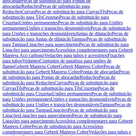
abocardar
Peças de substituição para Pontas de
abocardar
Reduções
Peças de substituição para
Reduções
Curvas
Peças de substituição para Curvas
Tês
Peças de
substituição para Tês
Cruzetas
Peças de substituição para
Cruzetas
Uniões permanentes
Peças de substituição para Uniões
permanentes
Uniões e transições desmontáveis
Peças de substituição
para Uniões e transições desmontáveis
Juntas de dilatação
Peças de
substituição para Juntas de dilatação
Tampas
Peças de substituição
para Tampas
Ligações para aquecimento
Peças de substituição para
Ligações para aquecimento
Acessórios complementares para Geberit
Mapress Aço carbono
Vedações para tubos e acessórios
Fixações
para tubos
Vedantes
Conjuntos de parafuso para uniões de
flange
Geberit Mapress Cobre
Geberit Mapress Cobre
Peças de
substituição para Geberit Mapress Cobre
Pontas de abocardar
Peças
de substituição para Pontas de abocardar
Reduções
Peças de
substituição para Reduções
Curvas
Peças de substituição para
Curvas
Tês
Peças de substituição para Tês
Cruzetas
Peças de
substituição para Cruzetas
Uniões permanentes
Peças de substituição
para Uniões permanentes
Uniões e transições desmontáveis
Peças de
substituição para Uniões e transições desmontáveis
Tampas
Peças de
substituição para Tampas
Ligações
Peças de substituição para
Ligações
Ligações para aquecimento
Peças de substituição para
Ligações para aquecimento
Acessórios complementares para Geberit
Mapress Cobre
Peças de substituição para Acessórios
complementares para Geberit Mapress Cobre
Vedações para tubos e