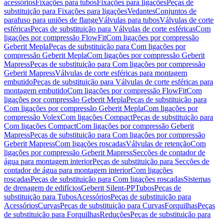
acessórios
Fixações para tubos
Fixações para ligações
Peças de
substituição para Fixações para ligações
Vedantes
Conjuntos de
parafuso para uniões de flange
Válvulas para tubos
Válvulas de corte
esféricas
Peças de substituição para Válvulas de corte esféricas
Com
ligações por compressão FlowFit
Com ligações por compressão
Geberit Mepla
Peças de substituição para Com ligações por
compressão Geberit Mepla
Com ligações por compressão Geberit
Mapress
Peças de substituição para Com ligações por compressão
Geberit Mapress
Válvulas de corte esféricas para montagem
embutido
Peças de substituição para Válvulas de corte esféricas para
montagem embutido
Com ligações por compressão FlowFit
Com
ligações por compressão Geberit Mepla
Peças de substituição para
Com ligações por compressão Geberit Mepla
Com ligações por
compressão Volex
Com ligações Compact
Peças de substituição para
Com ligações Compact
Com ligações por compressão Geberit
Mapress
Peças de substituição para Com ligações por compressão
Geberit Mapress
Com ligações roscadas
Válvulas de retenção
Com
ligações por compressão Geberit Mapress
Secções de contador de
água para montagem interior
Peças de substituição para Secções de
contador de água para montagem interior
Com ligações
roscadas
Peças de substituição para Com ligações roscadas
Sistemas
de drenagem de edifícios
Geberit Silent-PP
Tubos
Peças de
substituição para Tubos
Acessórios
Peças de substituição para
Acessórios
Curvas
Peças de substituição para Curvas
Forquilhas
Peças
de substituição para Forquilhas
Reduções
Peças de substituição para