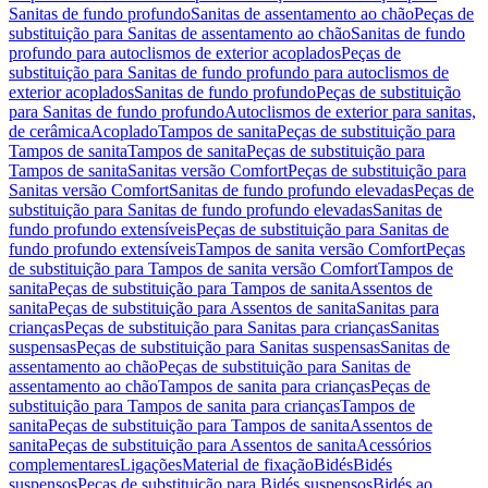
Sanitas de fundo profundo
Sanitas de assentamento ao chão
Peças de
substituição para Sanitas de assentamento ao chão
Sanitas de fundo
profundo para autoclismos de exterior acoplados
Peças de
substituição para Sanitas de fundo profundo para autoclismos de
exterior acoplados
Sanitas de fundo profundo
Peças de substituição
para Sanitas de fundo profundo
Autoclismos de exterior para sanitas,
de cerâmica
Acoplado
Tampos de sanita
Peças de substituição para
Tampos de sanita
Tampos de sanita
Peças de substituição para
Tampos de sanita
Sanitas versão Comfort
Peças de substituição para
Sanitas versão Comfort
Sanitas de fundo profundo elevadas
Peças de
substituição para Sanitas de fundo profundo elevadas
Sanitas de
fundo profundo extensíveis
Peças de substituição para Sanitas de
fundo profundo extensíveis
Tampos de sanita versão Comfort
Peças
de substituição para Tampos de sanita versão Comfort
Tampos de
sanita
Peças de substituição para Tampos de sanita
Assentos de
sanita
Peças de substituição para Assentos de sanita
Sanitas para
crianças
Peças de substituição para Sanitas para crianças
Sanitas
suspensas
Peças de substituição para Sanitas suspensas
Sanitas de
assentamento ao chão
Peças de substituição para Sanitas de
assentamento ao chão
Tampos de sanita para crianças
Peças de
substituição para Tampos de sanita para crianças
Tampos de
sanita
Peças de substituição para Tampos de sanita
Assentos de
sanita
Peças de substituição para Assentos de sanita
Acessórios
complementares
Ligações
Material de fixação
Bidés
Bidés
suspensos
Peças de substituição para Bidés suspensos
Bidés ao