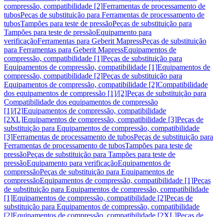
compressão, compatibilidade [2]
Ferramentas de processamento de
tubos
Peças de substituição para Ferramentas de processamento de
tubos
Tampões para teste de pressão
Peças de substituição para
Tampões para teste de pressão
Equipamento para
verificação
Ferramentas para Geberit Mapress
Peças de substituição
para Ferramentas para Geberit Mapress
Equipamentos de
compressão, compatibilidade [1]
Peças de substituição para
Equipamentos de compressão, compatibilidade [1]
Equipamentos de
compressão, compatibilidade [2]
Peças de substituição para
Equipamentos de compressão, compatibilidade [2]
Compatibilidade
dos equipamentos de compressão [1]/[2]
Peças de substituição para
Compatibilidade dos equipamentos de compressão
[1]/[2]
Equipamentos de compressão, compatibilidade
[2XL]
Equipamentos de compressão, compatibilidade [3]
Peças de
substituição para Equipamentos de compressão, compatibilidade
[3]
Ferramentas de processamento de tubos
Peças de substituição para
Ferramentas de processamento de tubos
Tampões para teste de
pressão
Peças de substituição para Tampões para teste de
pressão
Equipamento para verificação
Equipamentos de
compressão
Peças de substituição para Equipamentos de
compressão
Equipamentos de compressão, compatibilidade [1]
Peças
de substituição para Equipamentos de compressão, compatibilidade
[1]
Equipamentos de compressão, compatibilidade [2]
Peças de
substituição para Equipamentos de compressão, compatibilidade
[2]
Equipamentos de compressão, compatibilidade [2XL]
Peças de