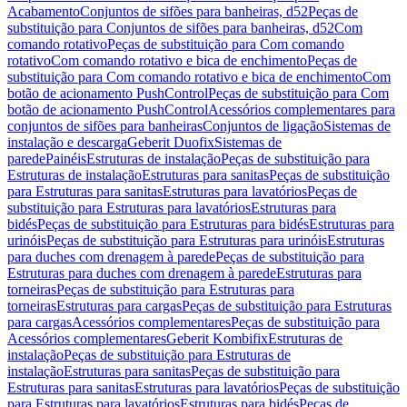
Acabamento
Conjuntos de sifões para banheiras, d52
Peças de
substituição para Conjuntos de sifões para banheiras, d52
Com
comando rotativo
Peças de substituição para Com comando
rotativo
Com comando rotativo e bica de enchimento
Peças de
substituição para Com comando rotativo e bica de enchimento
Com
botão de acionamento PushControl
Peças de substituição para Com
botão de acionamento PushControl
Acessórios complementares para
conjuntos de sifões para banheiras
Conjuntos de ligação
Sistemas de
instalação e descarga
Geberit Duofix
Sistemas de
parede
Painéis
Estruturas de instalação
Peças de substituição para
Estruturas de instalação
Estruturas para sanitas
Peças de substituição
para Estruturas para sanitas
Estruturas para lavatórios
Peças de
substituição para Estruturas para lavatórios
Estruturas para
bidés
Peças de substituição para Estruturas para bidés
Estruturas para
urinóis
Peças de substituição para Estruturas para urinóis
Estruturas
para duches com drenagem à parede
Peças de substituição para
Estruturas para duches com drenagem à parede
Estruturas para
torneiras
Peças de substituição para Estruturas para
torneiras
Estruturas para cargas
Peças de substituição para Estruturas
para cargas
Acessórios complementares
Peças de substituição para
Acessórios complementares
Geberit Kombifix
Estruturas de
instalação
Peças de substituição para Estruturas de
instalação
Estruturas para sanitas
Peças de substituição para
Estruturas para sanitas
Estruturas para lavatórios
Peças de substituição
para Estruturas para lavatórios
Estruturas para bidés
Peças de