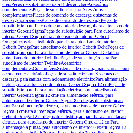
chão
Peças de substituição para Bidés ao chão
Acessórios
complementares
Peças de substituição para Acessórios
complementares
Placas de comando de descarga e sistemas de
descarga para sanitas
Placas de comando de descarga
Peças de
substituição para Placas de comando de descarga
Para autoclismo de
interior Geberit Sigma
Peças de substituição para Para autoclismo de
interior Geberit Sigma
Para autoclismo de interior Geberit
Omega
Peças de substituição para Para autoclismo de interior
Geberit Omega
Para autoclismo de interior Geberit Delta
Peças de
substituição para Para autoclismo de interior Geberit Delta
Para
autoclismo de interior Twinline
Peças de substituição para Para
autoclismo de interior Twinline
Acessórios
complementares
Consumíveis
Sistemas de descarga para sanitas com
acionamento eletrónico
Peças de substituição para Sistemas de
descarga para sanitas com acionamento eletrónico
Para alimentação
elétrica, para autoclismo de interior Geberit Sigma 12 cm
Peças de
substituição para Para alimentação elétrica, para autoclismo de
interior Geberit Sigma 12 cm
Para alimentação elétrica, para
autoclismos de interior Geberit Sigma 8 cm
Peças de substituição
para Para alimentação elétrica, para autoclismos de interior Geberit
Sigma 8 cm
Para alimentação elétrica, para autoclismo de interior
Geberit Omega 12 cm
Peças de substituição para Para alimentação
elétrica, para autoclismo de interior Geberit Omega 12 cm
Para
alimentação a pilhas, para autoclismo de interior Geberit Sigma 12
cm
Peças de substituição para Para alimentação a pilhas, para