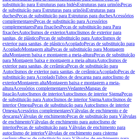
substituição para Estruturas para bidés
Estruturas para urinóis
Peças
de substituição para Estruturas para urinóis
Estruturas para
duches
Peças de substituição para Estruturas para duches
Acessórios
complementares
Peças de substituição para Acessórios
complementares
Para fixações
Peças de substituição para Para
fixações
Autoclismos de exterior
Autoclismos de exterior para
sanitas, de plástico
Peças de substituição para Autoclismos de
exterior para sanitas, de plástico
Acoplado
Peças de substituição para
Acoplado
Montagem alta
Peças de substituição para Montagem
alta
Montagem baixa e montagem a meia-altura
Peças de substituição
para Montagem baixa e montagem a meia-altura
Autoclismos de
exterior para sanitas, de cerâmica
Peças de substituição para
Autoclismos de exterior para sanitas, de cerâmica
Acoplado
Peças de
substituição para Acoplado
Tubos de descarga para autoclismo de
exterior
Montagem alta
Montagem baixa e montagem a meia-
altura
Acessórios complementares
Vedantes
Mangas de
ligação
Autoclismos de interior
Autoclismos de interior Sigma
Peças
de substituição para Autoclismos de interior Sigma
Autoclismos de
interior Omega
Peças de substituição para Autoclismos de interior
Omega
Acessórios complementares
Válvulas de enchimento e de
descarga
Válvulas de enchimento
Peças de substituição para Válvulas
de enchimento
Válvulas de enchimento para autoclismo de
interior
Peças de substituição para Válvulas de enchimento para
autoclismo de interior
Válvulas de enchimento para cisterna
cerâmica
Peças de substituição para Válvulas de enchimento para