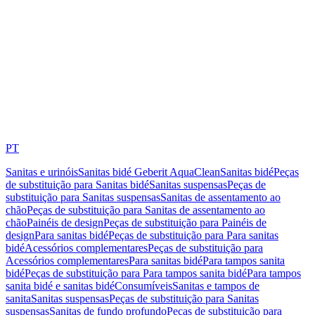
PT
Sanitas e urinóis
Sanitas bidé Geberit AquaClean
Sanitas bidé
Peças
de substituição para Sanitas bidé
Sanitas suspensas
Peças de
substituição para Sanitas suspensas
Sanitas de assentamento ao
chão
Peças de substituição para Sanitas de assentamento ao
chão
Painéis de design
Peças de substituição para Painéis de
design
Para sanitas bidé
Peças de substituição para Para sanitas
bidé
Acessórios complementares
Peças de substituição para
Acessórios complementares
Para sanitas bidé
Para tampos sanita
bidé
Peças de substituição para Para tampos sanita bidé
Para tampos
sanita bidé e sanitas bidé
Consumíveis
Sanitas e tampos de
sanita
Sanitas suspensas
Peças de substituição para Sanitas
suspensas
Sanitas de fundo profundo
Peças de substituição para