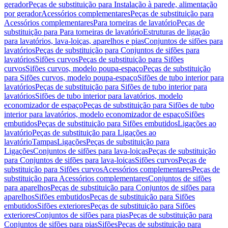
gerador
Peças de substituição para Instalação à parede, alimentação
por gerador
Acessórios complementares
Peças de substituição para
Acessórios complementares
Para torneiras de lavatório
Peças de
substituição para Para torneiras de lavatório
Estruturas de ligação
para lavatórios, lava-loiças, aparelhos e pias
Conjuntos de sifões para
lavatórios
Peças de substituição para Conjuntos de sifões para
lavatórios
Sifões curvos
Peças de substituição para Sifões
curvos
Sifões curvos, modelo poupa-espaço
Peças de substituição
para Sifões curvos, modelo poupa-espaço
Sifões de tubo interior para
lavatórios
Peças de substituição para Sifões de tubo interior para
lavatórios
Sifões de tubo interior para lavatórios, modelo
economizador de espaço
Peças de substituição para Sifões de tubo
interior para lavatórios, modelo economizador de espaço
Sifões
embutidos
Peças de substituição para Sifões embutidos
Ligações ao
lavatório
Peças de substituição para Ligações ao
lavatório
Tampas
Ligações
Peças de substituição para
Ligações
Conjuntos de sifões para lava-loiças
Peças de substituição
para Conjuntos de sifões para lava-loiças
Sifões curvos
Peças de
substituição para Sifões curvos
Acessórios complementares
Peças de
substituição para Acessórios complementares
Conjuntos de sifões
para aparelhos
Peças de substituição para Conjuntos de sifões para
aparelhos
Sifões embutidos
Peças de substituição para Sifões
embutidos
Sifões exteriores
Peças de substituição para Sifões
exteriores
Conjuntos de sifões para pias
Peças de substituição para
Conjuntos de sifões para pias
Sifões
Peças de substituição para