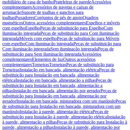
mobiliário de casa de banho
Prateleiras de parede
Acessórios
complementares
Acessórios de gavetas e caixas de
arrumação
Suporte de toalhas e ganchos para
toalhas
Puxadores
Conjuntos de pés de apoio
Quadros
magnéticos
Outros acessórios complementares
Espelhos e móveis
com espelho
Espelho
Peças de substituição para Espelho
Com
iluminação integrada
Peças de substituição para Com iluminação
integrada
Móveis com espelho
Peças de substituição para Móveis
com espelho
Com iluminação integrada
Peças de substituição para
Com iluminação integrada
Sem iluminação integrada
Peças de
substituição para Sem iluminação integrada
Acessórios
complementares
Elementos de luz
Outros acessórios
complementares
Torneiras
Torneiras
Peças de substituição para
Torneiras
Instalação em bancada, alimentação elétrica
Peças de
substituição para Instalação em bancada, alimentação
elétrica
Instalação em bancada, alimentação a pilhas
Peças de
substituição para Instalação em bancada, alimentação a
pilhas
Instalação em bancada, alimentação por gerador
Peças de
substituição para Instalação em bancada, alimentação por
gerador
Instalação em bancada, misturadora com um manípulo
Peças
de substituição para Instalação em bancada, misturadora com um
manípulo
Instalação à parede, alimentação elétrica
Peças de
substituição para Instalação à parede, alimentação elétrica
Instalação
à parede, alimentação a pilhas
Peças de substituição para Instalação à
parede, alimentação a pilhas
Instalação à parede, alimentação por