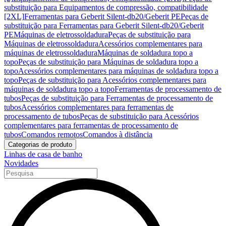
substituição para Equipamentos de compressão, compatibilidade
[2XL]
Ferramentas para Geberit Silent-db20/Geberit PE
Peças de
substituição para Ferramentas para Geberit Silent-db20/Geberit
PE
Máquinas de eletrossoldadura
Peças de substituição para
Máquinas de eletrossoldadura
Acessórios complementares para
máquinas de eletrossoldadura
Máquinas de soldadura topo a
topo
Peças de substituição para Máquinas de soldadura topo a
topo
Acessórios complementares para máquinas de soldadura topo a
topo
Peças de substituição para Acessórios complementares para
máquinas de soldadura topo a topo
Ferramentas de processamento de
tubos
Peças de substituição para Ferramentas de processamento de
tubos
Acessórios complementares para ferramentas de
processamento de tubos
Peças de substituição para Acessórios
complementares para ferramentas de processamento de
tubos
Comandos remotos
Comandos à distância
Categorias de produto
Linhas de casa de banho
Novidades