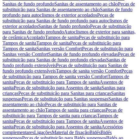
Sanitas de fundo profundo
Sanitas de assentamento ao chão
Peças de
substituição para Sanitas de assentamento ao chão
Sanitas de fundo
profundo para autoclismos de exterior acoplados
Peças de
substituição para Sanitas de fundo profundo para autoclismos de
exterior acoplados
Sanitas de fundo profundo
Peças de substituição
para Sanitas de fundo profundo
Autoclismos de exterior para sanitas,
de cerâmica
Acoplado
Tampos de sanita
Peças de substituição para
Tampos de sanita
Tampos de sanita
Peças de substituição para
Tampos de sanita
Sanitas versão Comfort
Peças de substituição para
Sanitas versão Comfort
Sanitas de fundo profundo elevadas
Peças de
substituição para Sanitas de fundo profundo elevadas
Sanitas de
fundo profundo extensíveis
Peças de substituição para Sanitas de
fundo profundo extensíveis
Tampos de sanita versão Comfort
Peças
de substituição para Tampos de sanita versão Comfort
Tampos de
sanita
Peças de substituição para Tampos de sanita
Assentos de
sanita
Peças de substituição para Assentos de sanita
Sanitas para
crianças
Peças de substituição para Sanitas para crianças
Sanitas
suspensas
Peças de substituição para Sanitas suspensas
Sanitas de
assentamento ao chão
Peças de substituição para Sanitas de
assentamento ao chão
Tampos de sanita para crianças
Peças de
substituição para Tampos de sanita para crianças
Tampos de
sanita
Peças de substituição para Tampos de sanita
Assentos de
sanita
Peças de substituição para Assentos de sanita
Acessórios
complementares
Ligações
Material de fixação
Bidés
Bidés
suspensos
Peças de substituição para Bidés suspensos
Bidés ao