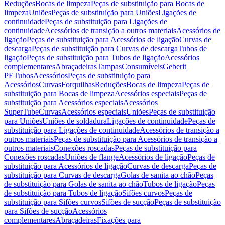
Reduções
Bocas de limpeza
Peças de substituição para Bocas de
limpeza
Uniões
Peças de substituição para Uniões
Ligações de
continuidade
Peças de substituição para Ligações de
continuidade
Acessórios de transição a outros materiais
Acessórios de
ligação
Peças de substituição para Acessórios de ligação
Curvas de
descarga
Peças de substituição para Curvas de descarga
Tubos de
ligação
Peças de substituição para Tubos de ligação
Acessórios
complementares
Abraçadeiras
Tampas
Consumíveis
Geberit
PE
Tubos
Acessórios
Peças de substituição para
Acessórios
Curvas
Forquilhas
Reduções
Bocas de limpeza
Peças de
substituição para Bocas de limpeza
Acessórios especiais
Peças de
substituição para Acessórios especiais
Acessórios
SuperTube
Curvas
Acessórios especiais
Uniões
Peças de substituição
para Uniões
Uniões de soldadura
Ligações de continuidade
Peças de
substituição para Ligações de continuidade
Acessórios de transição a
outros materiais
Peças de substituição para Acessórios de transição a
outros materiais
Conexões roscadas
Peças de substituição para
Conexões roscadas
Uniões de flange
Acessórios de ligação
Peças de
substituição para Acessórios de ligação
Curvas de descarga
Peças de
substituição para Curvas de descarga
Golas de sanita ao chão
Peças
de substituição para Golas de sanita ao chão
Tubos de ligação
Peças
de substituição para Tubos de ligação
Sifões curvos
Peças de
substituição para Sifões curvos
Sifões de sucção
Peças de substituição
para Sifões de sucção
Acessórios
complementares
Abraçadeiras
Fixações para