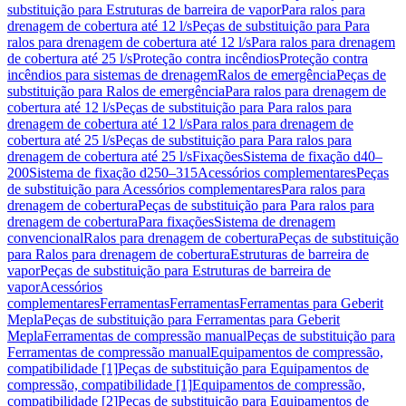
substituição para Estruturas de barreira de vapor
Para ralos para
drenagem de cobertura até 12 l/s
Peças de substituição para Para
ralos para drenagem de cobertura até 12 l/s
Para ralos para drenagem
de cobertura até 25 l/s
Proteção contra incêndios
Proteção contra
incêndios para sistemas de drenagem
Ralos de emergência
Peças de
substituição para Ralos de emergência
Para ralos para drenagem de
cobertura até 12 l/s
Peças de substituição para Para ralos para
drenagem de cobertura até 12 l/s
Para ralos para drenagem de
cobertura até 25 l/s
Peças de substituição para Para ralos para
drenagem de cobertura até 25 l/s
Fixações
Sistema de fixação d40–
200
Sistema de fixação d250–315
Acessórios complementares
Peças
de substituição para Acessórios complementares
Para ralos para
drenagem de cobertura
Peças de substituição para Para ralos para
drenagem de cobertura
Para fixações
Sistema de drenagem
convencional
Ralos para drenagem de cobertura
Peças de substituição
para Ralos para drenagem de cobertura
Estruturas de barreira de
vapor
Peças de substituição para Estruturas de barreira de
vapor
Acessórios
complementares
Ferramentas
Ferramentas
Ferramentas para Geberit
Mepla
Peças de substituição para Ferramentas para Geberit
Mepla
Ferramentas de compressão manual
Peças de substituição para
Ferramentas de compressão manual
Equipamentos de compressão,
compatibilidade [1]
Peças de substituição para Equipamentos de
compressão, compatibilidade [1]
Equipamentos de compressão,
compatibilidade [2]
Peças de substituição para Equipamentos de