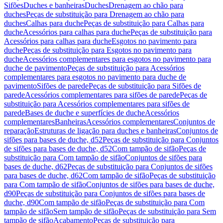
Sifões
Duches e banheiras
Duches
Drenagem ao chão para
duches
Peças de substituição para Drenagem ao chão para
duches
Calhas para duche
Peças de substituição para Calhas para
duche
Acessórios para calhas para duche
Peças de substituição para
Acessórios para calhas para duche
Esgotos no pavimento para
duche
Peças de substituição para Esgotos no pavimento para
duche
Acessórios complementares para esgotos no pavimento para
duche de pavimento
Peças de substituição para Acessórios
complementares para esgotos no pavimento para duche de
pavimento
Sifões de parede
Peças de substituição para Sifões de
parede
Acessórios complementares para sifões de parede
Peças de
substituição para Acessórios complementares para sifões de
parede
Bases de duche e superfícies de duche
Acessórios
complementares
Banheiras
Acessórios complementares
Conjuntos de
reparação
Estruturas de ligação para duches e banheiras
Conjuntos de
sifões para bases de duche, d52
Peças de substituição para Conjuntos
de sifões para bases de duche, d52
Com tampão de sifão
Peças de
substituição para Com tampão de sifão
Conjuntos de sifões para
bases de duche, d62
Peças de substituição para Conjuntos de sifões
para bases de duche, d62
Com tampão de sifão
Peças de substituição
para Com tampão de sifão
Conjuntos de sifões para bases de duche,
d90
Peças de substituição para Conjuntos de sifões para bases de
duche, d90
Com tampão de sifão
Peças de substituição para Com
tampão de sifão
Sem tampão de sifão
Peças de substituição para Sem
tampão de sifão
Acabamento
Peças de substituição para