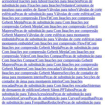
acessórios
Fixações para tubos
Fixações para ligações
Peças de
substituição para Fixações para ligações
Vedantes
Conjuntos de
parafuso para uniões de flange
Válvulas para tubos
Válvulas de corte
esféricas
Peças de substituição para Válvulas de corte esféricas
Com
ligações por compressão FlowFit
Com ligações por compressão
Geberit Mepla
Peças de substituição para Com ligações por
compressão Geberit Mepla
Com ligações por compressão Geberit
Mapress
Peças de substituição para Com ligações por compressão
Geberit Mapress
Válvulas de corte esféricas para montagem
embutido
Peças de substituição para Válvulas de corte esféricas para
montagem embutido
Com ligações por compressão FlowFit
Com
ligações por compressão Geberit Mepla
Peças de substituição para
Com ligações por compressão Geberit Mepla
Com ligações por
compressão Volex
Com ligações Compact
Peças de substituição para
Com ligações Compact
Com ligações por compressão Geberit
Mapress
Peças de substituição para Com ligações por compressão
Geberit Mapress
Com ligações roscadas
Válvulas de retenção
Com
ligações por compressão Geberit Mapress
Secções de contador de
água para montagem interior
Peças de substituição para Secções de
contador de água para montagem interior
Com ligações
roscadas
Peças de substituição para Com ligações roscadas
Sistemas
de drenagem de edifícios
Geberit Silent-PP
Tubos
Peças de
substituição para Tubos
Acessórios
Peças de substituição para
Acessórios
Curvas
Peças de substituição para Curvas
Forquilhas
Peças
de substituição para Forquilhas
Reduções
Peças de substituição para