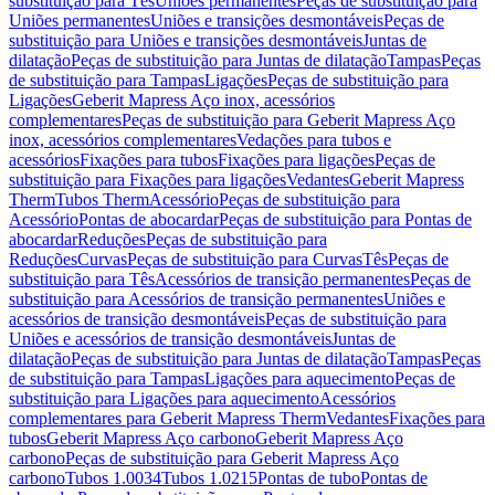
substituição para Tês
Uniões permanentes
Peças de substituição para
Uniões permanentes
Uniões e transições desmontáveis
Peças de
substituição para Uniões e transições desmontáveis
Juntas de
dilatação
Peças de substituição para Juntas de dilatação
Tampas
Peças
de substituição para Tampas
Ligações
Peças de substituição para
Ligações
Geberit Mapress Aço inox, acessórios
complementares
Peças de substituição para Geberit Mapress Aço
inox, acessórios complementares
Vedações para tubos e
acessórios
Fixações para tubos
Fixações para ligações
Peças de
substituição para Fixações para ligações
Vedantes
Geberit Mapress
Therm
Tubos Therm
Acessório
Peças de substituição para
Acessório
Pontas de abocardar
Peças de substituição para Pontas de
abocardar
Reduções
Peças de substituição para
Reduções
Curvas
Peças de substituição para Curvas
Tês
Peças de
substituição para Tês
Acessórios de transição permanentes
Peças de
substituição para Acessórios de transição permanentes
Uniões e
acessórios de transição desmontáveis
Peças de substituição para
Uniões e acessórios de transição desmontáveis
Juntas de
dilatação
Peças de substituição para Juntas de dilatação
Tampas
Peças
de substituição para Tampas
Ligações para aquecimento
Peças de
substituição para Ligações para aquecimento
Acessórios
complementares para Geberit Mapress Therm
Vedantes
Fixações para
tubos
Geberit Mapress Aço carbono
Geberit Mapress Aço
carbono
Peças de substituição para Geberit Mapress Aço
carbono
Tubos 1.0034
Tubos 1.0215
Pontas de tubo
Pontas de