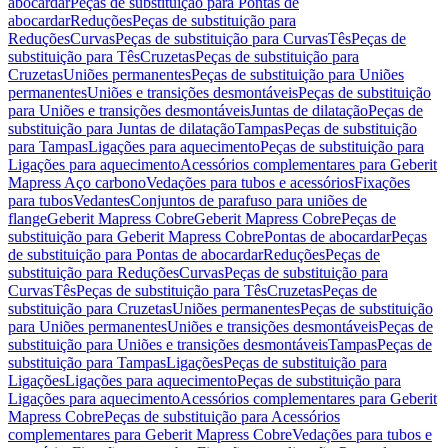
abocardar
Peças de substituição para Pontas de
abocardar
Reduções
Peças de substituição para
Reduções
Curvas
Peças de substituição para Curvas
Tês
Peças de
substituição para Tês
Cruzetas
Peças de substituição para
Cruzetas
Uniões permanentes
Peças de substituição para Uniões
permanentes
Uniões e transições desmontáveis
Peças de substituição
para Uniões e transições desmontáveis
Juntas de dilatação
Peças de
substituição para Juntas de dilatação
Tampas
Peças de substituição
para Tampas
Ligações para aquecimento
Peças de substituição para
Ligações para aquecimento
Acessórios complementares para Geberit
Mapress Aço carbono
Vedações para tubos e acessórios
Fixações
para tubos
Vedantes
Conjuntos de parafuso para uniões de
flange
Geberit Mapress Cobre
Geberit Mapress Cobre
Peças de
substituição para Geberit Mapress Cobre
Pontas de abocardar
Peças
de substituição para Pontas de abocardar
Reduções
Peças de
substituição para Reduções
Curvas
Peças de substituição para
Curvas
Tês
Peças de substituição para Tês
Cruzetas
Peças de
substituição para Cruzetas
Uniões permanentes
Peças de substituição
para Uniões permanentes
Uniões e transições desmontáveis
Peças de
substituição para Uniões e transições desmontáveis
Tampas
Peças de
substituição para Tampas
Ligações
Peças de substituição para
Ligações
Ligações para aquecimento
Peças de substituição para
Ligações para aquecimento
Acessórios complementares para Geberit
Mapress Cobre
Peças de substituição para Acessórios
complementares para Geberit Mapress Cobre
Vedações para tubos e