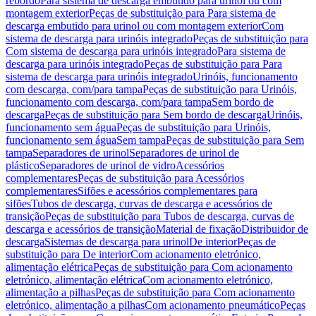
rebordo
Para sistema de descarga embutido para urinol ou com
montagem exterior
Peças de substituição para Para sistema de
descarga embutido para urinol ou com montagem exterior
Com
sistema de descarga para urinóis integrado
Peças de substituição para
Com sistema de descarga para urinóis integrado
Para sistema de
descarga para urinóis integrado
Peças de substituição para Para
sistema de descarga para urinóis integrado
Urinóis, funcionamento
com descarga, com/para tampa
Peças de substituição para Urinóis,
funcionamento com descarga, com/para tampa
Sem bordo de
descarga
Peças de substituição para Sem bordo de descarga
Urinóis,
funcionamento sem água
Peças de substituição para Urinóis,
funcionamento sem água
Sem tampa
Peças de substituição para Sem
tampa
Separadores de urinol
Separadores de urinol de
plástico
Separadores de urinol de vidro
Acessórios
complementares
Peças de substituição para Acessórios
complementares
Sifões e acessórios complementares para
sifões
Tubos de descarga, curvas de descarga e acessórios de
transição
Peças de substituição para Tubos de descarga, curvas de
descarga e acessórios de transição
Material de fixação
Distribuidor de
descarga
Sistemas de descarga para urinol
De interior
Peças de
substituição para De interior
Com acionamento eletrónico,
alimentação elétrica
Peças de substituição para Com acionamento
eletrónico, alimentação elétrica
Com acionamento eletrónico,
alimentação a pilhas
Peças de substituição para Com acionamento
eletrónico, alimentação a pilhas
Com acionamento pneumático
Peças