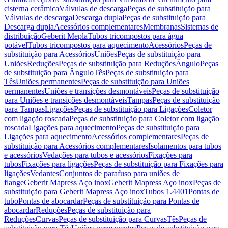
cisterna cerâmica
Válvulas de descarga
Peças de substituição para
Válvulas de descarga
Descarga dupla
Peças de substituição para
Descarga dupla
Acessórios complementares
Membranas
Sistemas de
distribuição
Geberit Mepla
Tubos tricompostos para água
potável
Tubos tricompostos para aquecimento
Acessórios
Peças de
substituição para Acessórios
Uniões
Peças de substituição para
Uniões
Reduções
Peças de substituição para Reduções
Ângulo
Peças
de substituição para Ângulo
Tês
Peças de substituição para
Tês
Uniões permanentes
Peças de substituição para Uniões
permanentes
Uniões e transições desmontáveis
Peças de substituição
para Uniões e transições desmontáveis
Tampas
Peças de substituição
para Tampas
Ligações
Peças de substituição para Ligações
Coletor
com ligação roscada
Peças de substituição para Coletor com ligação
roscada
Ligações para aquecimento
Peças de substituição para
Ligações para aquecimento
Acessórios complementares
Peças de
substituição para Acessórios complementares
Isolamentos para tubos
e acessórios
Vedações para tubos e acessórios
Fixações para
tubos
Fixações para ligações
Peças de substituição para Fixações para
ligações
Vedantes
Conjuntos de parafuso para uniões de
flange
Geberit Mapress Aço inox
Geberit Mapress Aço inox
Peças de
substituição para Geberit Mapress Aço inox
Tubos 1.4401
Pontas de
tubo
Pontas de abocardar
Peças de substituição para Pontas de
abocardar
Reduções
Peças de substituição para
Reduções
Curvas
Peças de substituição para Curvas
Tês
Peças de