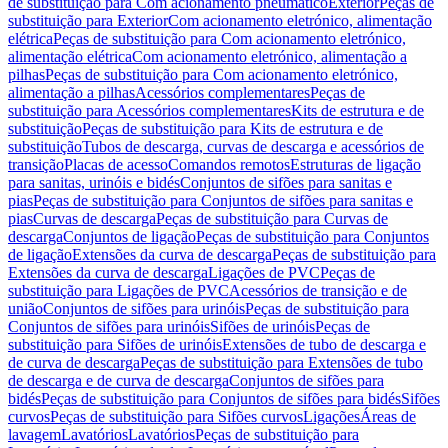
de substituição para Com acionamento pneumático
Exterior
Peças de
substituição para Exterior
Com acionamento eletrónico, alimentação
elétrica
Peças de substituição para Com acionamento eletrónico,
alimentação elétrica
Com acionamento eletrónico, alimentação a
pilhas
Peças de substituição para Com acionamento eletrónico,
alimentação a pilhas
Acessórios complementares
Peças de
substituição para Acessórios complementares
Kits de estrutura e de
substituição
Peças de substituição para Kits de estrutura e de
substituição
Tubos de descarga, curvas de descarga e acessórios de
transição
Placas de acesso
Comandos remotos
Estruturas de ligação
para sanitas, urinóis e bidés
Conjuntos de sifões para sanitas e
pias
Peças de substituição para Conjuntos de sifões para sanitas e
pias
Curvas de descarga
Peças de substituição para Curvas de
descarga
Conjuntos de ligação
Peças de substituição para Conjuntos
de ligação
Extensões da curva de descarga
Peças de substituição para
Extensões da curva de descarga
Ligações de PVC
Peças de
substituição para Ligações de PVC
Acessórios de transição e de
união
Conjuntos de sifões para urinóis
Peças de substituição para
Conjuntos de sifões para urinóis
Sifões de urinóis
Peças de
substituição para Sifões de urinóis
Extensões de tubo de descarga e
de curva de descarga
Peças de substituição para Extensões de tubo
de descarga e de curva de descarga
Conjuntos de sifões para
bidés
Peças de substituição para Conjuntos de sifões para bidés
Sifões
curvos
Peças de substituição para Sifões curvos
Ligações
Áreas de
lavagem
Lavatórios
Lavatórios
Peças de substituição para