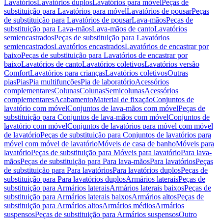
Lavatórios
Lavatórios duplos
Lavatórios para móvel
Peças de
substituição para Lavatórios para móvel
Lavatórios de pousar
Peças
de substituição para Lavatórios de pousar
Lava-mãos
Peças de
substituição para Lava-mãos
Lava-mãos de canto
Lavatórios
semiencastrados
Peças de substituição para Lavatórios
semiencastrados
Lavatórios encastrados
Lavatórios de encastrar por
baixo
Peças de substituição para Lavatórios de encastrar por
baixo
Lavatórios de canto
Lavatórios coletivos
Lavatórios versão
Comfort
Lavatórios para crianças
Lavatórios coletivos
Outras
pias
Pias
Pia multifunções
Pia de laboratório
Acessórios
complementares
Colunas
Colunas
Semicolunas
Acessórios
complementares
Acabamento
Material de fixação
Conjuntos de
lavatório com móvel
Conjuntos de lava-mãos com móvel
Peças de
substituição para Conjuntos de lava-mãos com móvel
Conjuntos de
lavatório com móvel
Conjuntos de lavatórios para móvel com móvel
de lavatório
Peças de substituição para Conjuntos de lavatórios para
móvel com móvel de lavatório
Móveis de casa de banho
Móveis para
lavatório
Peças de substituição para Móveis para lavatório
Para lava-
mãos
Peças de substituição para Para lava-mãos
Para lavatórios
Peças
de substituição para Para lavatórios
Para lavatórios duplos
Peças de
substituição para Para lavatórios duplos
Armários laterais
Peças de
substituição para Armários laterais
Armários laterais baixos
Peças de
substituição para Armários laterais baixos
Armários altos
Peças de
substituição para Armários altos
Armários médios
Armários
suspensos
Peças de substituição para Armários suspensos
Outro