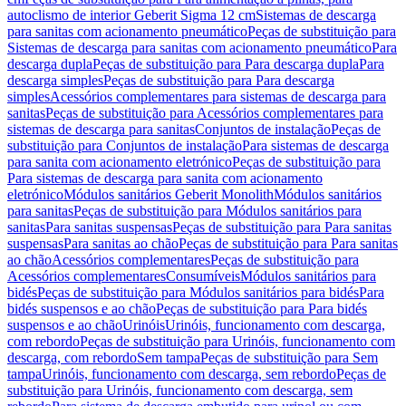
autoclismo de interior Geberit Sigma 12 cm
Sistemas de descarga
para sanitas com acionamento pneumático
Peças de substituição para
Sistemas de descarga para sanitas com acionamento pneumático
Para
descarga dupla
Peças de substituição para Para descarga dupla
Para
descarga simples
Peças de substituição para Para descarga
simples
Acessórios complementares para sistemas de descarga para
sanitas
Peças de substituição para Acessórios complementares para
sistemas de descarga para sanitas
Conjuntos de instalação
Peças de
substituição para Conjuntos de instalação
Para sistemas de descarga
para sanita com acionamento eletrónico
Peças de substituição para
Para sistemas de descarga para sanita com acionamento
eletrónico
Módulos sanitários Geberit Monolith
Módulos sanitários
para sanitas
Peças de substituição para Módulos sanitários para
sanitas
Para sanitas suspensas
Peças de substituição para Para sanitas
suspensas
Para sanitas ao chão
Peças de substituição para Para sanitas
ao chão
Acessórios complementares
Peças de substituição para
Acessórios complementares
Consumíveis
Módulos sanitários para
bidés
Peças de substituição para Módulos sanitários para bidés
Para
bidés suspensos e ao chão
Peças de substituição para Para bidés
suspensos e ao chão
Urinóis
Urinóis, funcionamento com descarga,
com rebordo
Peças de substituição para Urinóis, funcionamento com
descarga, com rebordo
Sem tampa
Peças de substituição para Sem
tampa
Urinóis, funcionamento com descarga, sem rebordo
Peças de
substituição para Urinóis, funcionamento com descarga, sem