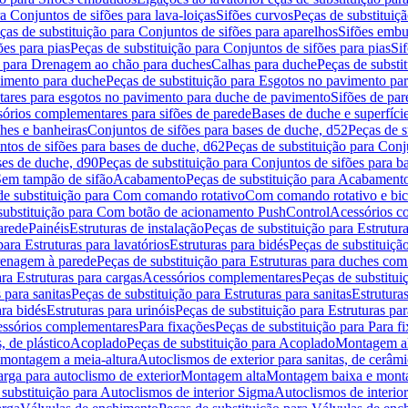
a Conjuntos de sifões para lava-loiças
Sifões curvos
Peças de substituiç
ças de substituição para Conjuntos de sifões para aparelhos
Sifões embu
ões para pias
Peças de substituição para Conjuntos de sifões para pias
Si
o para Drenagem ao chão para duches
Calhas para duche
Peças de substi
imento para duche
Peças de substituição para Esgotos no pavimento pa
tares para esgotos no pavimento para duche de pavimento
Sifões de par
sórios complementares para sifões de parede
Bases de duche e superfíci
ches e banheiras
Conjuntos de sifões para bases de duche, d52
Peças de s
tos de sifões para bases de duche, d62
Peças de substituição para Conj
ses de duche, d90
Peças de substituição para Conjuntos de sifões para b
 Sem tampão de sifão
Acabamento
Peças de substituição para Acabament
de substituição para Com comando rotativo
Com comando rotativo e bic
substituição para Com botão de acionamento PushControl
Acessórios co
arede
Painéis
Estruturas de instalação
Peças de substituição para Estrutura
para Estruturas para lavatórios
Estruturas para bidés
Peças de substituição
renagem à parede
Peças de substituição para Estruturas para duches co
ra Estruturas para cargas
Acessórios complementares
Peças de substitu
 para sanitas
Peças de substituição para Estruturas para sanitas
Estruturas
ara bidés
Estruturas para urinóis
Peças de substituição para Estruturas par
cessórios complementares
Para fixações
Peças de substituição para Para f
, de plástico
Acoplado
Peças de substituição para Acoplado
Montagem al
 montagem a meia-altura
Autoclismos de exterior para sanitas, de cerâm
rga para autoclismo de exterior
Montagem alta
Montagem baixa e monta
 substituição para Autoclismos de interior Sigma
Autoclismos de interi