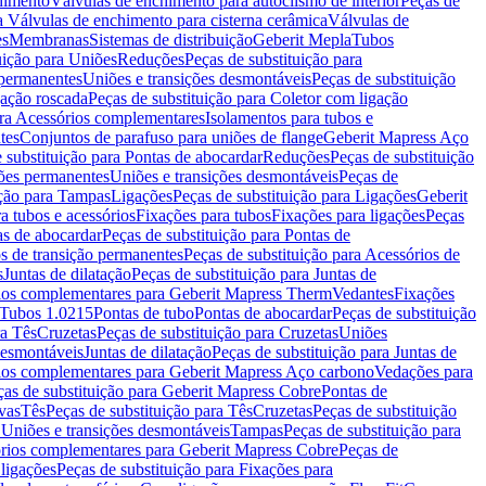
chimento
Válvulas de enchimento para autoclismo de interior
Peças de
a Válvulas de enchimento para cisterna cerâmica
Válvulas de
es
Membranas
Sistemas de distribuição
Geberit Mepla
Tubos
uição para Uniões
Reduções
Peças de substituição para
 permanentes
Uniões e transições desmontáveis
Peças de substituição
gação roscada
Peças de substituição para Coletor com ligação
ara Acessórios complementares
Isolamentos para tubos e
tes
Conjuntos de parafuso para uniões de flange
Geberit Mapress Aço
 substituição para Pontas de abocardar
Reduções
Peças de substituição
iões permanentes
Uniões e transições desmontáveis
Peças de
ição para Tampas
Ligações
Peças de substituição para Ligações
Geberit
a tubos e acessórios
Fixações para tubos
Fixações para ligações
Peças
as de abocardar
Peças de substituição para Pontas de
s de transição permanentes
Peças de substituição para Acessórios de
s
Juntas de dilatação
Peças de substituição para Juntas de
ios complementares para Geberit Mapress Therm
Vedantes
Fixações
Tubos 1.0215
Pontas de tubo
Pontas de abocardar
Peças de substituição
ra Tês
Cruzetas
Peças de substituição para Cruzetas
Uniões
desmontáveis
Juntas de dilatação
Peças de substituição para Juntas de
ios complementares para Geberit Mapress Aço carbono
Vedações para
ças de substituição para Geberit Mapress Cobre
Pontas de
vas
Tês
Peças de substituição para Tês
Cruzetas
Peças de substituição
a Uniões e transições desmontáveis
Tampas
Peças de substituição para
rios complementares para Geberit Mapress Cobre
Peças de
 ligações
Peças de substituição para Fixações para