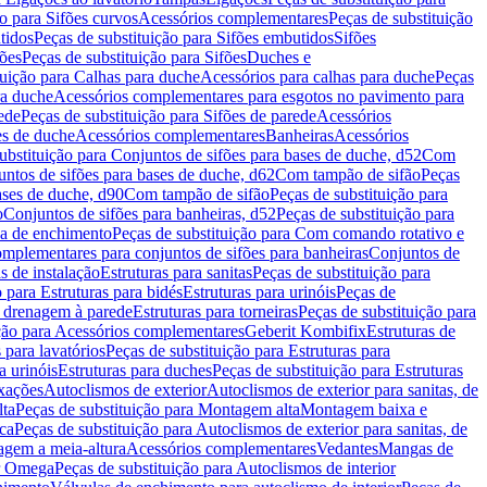
ão para Sifões curvos
Acessórios complementares
Peças de substituição
tidos
Peças de substituição para Sifões embutidos
Sifões
fões
Peças de substituição para Sifões
Duches e
tuição para Calhas para duche
Acessórios para calhas para duche
Peças
ra duche
Acessórios complementares para esgotos no pavimento para
ede
Peças de substituição para Sifões de parede
Acessórios
es de duche
Acessórios complementares
Banheiras
Acessórios
ubstituição para Conjuntos de sifões para bases de duche, d52
Com
untos de sifões para bases de duche, d62
Com tampão de sifão
Peças
ases de duche, d90
Com tampão de sifão
Peças de substituição para
o
Conjuntos de sifões para banheiras, d52
Peças de substituição para
a de enchimento
Peças de substituição para Com comando rotativo e
mplementares para conjuntos de sifões para banheiras
Conjuntos de
s de instalação
Estruturas para sanitas
Peças de substituição para
 para Estruturas para bidés
Estruturas para urinóis
Peças de
m drenagem à parede
Estruturas para torneiras
Peças de substituição para
ição para Acessórios complementares
Geberit Kombifix
Estruturas de
 para lavatórios
Peças de substituição para Estruturas para
a urinóis
Estruturas para duches
Peças de substituição para Estruturas
ixações
Autoclismos de exterior
Autoclismos de exterior para sanitas, de
ta
Peças de substituição para Montagem alta
Montagem baixa e
ica
Peças de substituição para Autoclismos de exterior para sanitas, de
gem a meia-altura
Acessórios complementares
Vedantes
Mangas de
or Omega
Peças de substituição para Autoclismos de interior