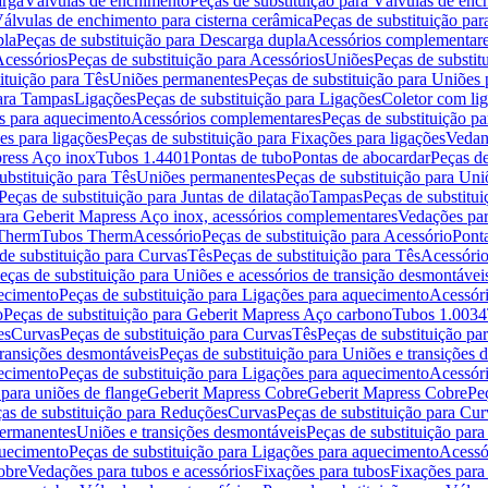
arga
Válvulas de enchimento
Peças de substituição para Válvulas de en
álvulas de enchimento para cisterna cerâmica
Peças de substituição par
pla
Peças de substituição para Descarga dupla
Acessórios complementar
cessórios
Peças de substituição para Acessórios
Uniões
Peças de substit
ituição para Tês
Uniões permanentes
Peças de substituição para Uniões
para Tampas
Ligações
Peças de substituição para Ligações
Coletor com li
es para aquecimento
Acessórios complementares
Peças de substituição p
es para ligações
Peças de substituição para Fixações para ligações
Vedan
press Aço inox
Tubos 1.4401
Pontas de tubo
Pontas de abocardar
Peças de
ubstituição para Tês
Uniões permanentes
Peças de substituição para Un
Peças de substituição para Juntas de dilatação
Tampas
Peças de substitu
para Geberit Mapress Aço inox, acessórios complementares
Vedações par
 Therm
Tubos Therm
Acessório
Peças de substituição para Acessório
Pont
de substituição para Curvas
Tês
Peças de substituição para Tês
Acessório
eças de substituição para Uniões e acessórios de transição desmontávei
ecimento
Peças de substituição para Ligações para aquecimento
Acessór
o
Peças de substituição para Geberit Mapress Aço carbono
Tubos 1.0034
es
Curvas
Peças de substituição para Curvas
Tês
Peças de substituição pa
transições desmontáveis
Peças de substituição para Uniões e transições 
ecimento
Peças de substituição para Ligações para aquecimento
Acessór
para uniões de flange
Geberit Mapress Cobre
Geberit Mapress Cobre
Pe
as de substituição para Reduções
Curvas
Peças de substituição para Cur
permanentes
Uniões e transições desmontáveis
Peças de substituição par
quecimento
Peças de substituição para Ligações para aquecimento
Acessó
obre
Vedações para tubos e acessórios
Fixações para tubos
Fixações para