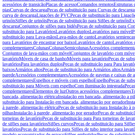
acessórios de transição
Placas de acesso
Comandos remotos
Estruturas 
pias
Curvas de descarga
Peças de substituição para Curvas de descarga
curva de descarga
Ligações de PVC
Peças de substituição para Ligaç
urinóis
Sifões de urinóis
Peças de substituição para Sifões de urinóis
Ex
descarga
Conjuntos de sifões para bidés
Peças de substituição para Con
substituição para Lavatórios
Lavatórios duplos
Lavatórios para móvel
P
substituição para Lava-mãos
Lava-mãos de canto
Lavatórios semiencas
para Lavatórios de encastrar por baixo
Lavatórios de canto
Lavatórios 
complementares
Colunas
Colunas
Semicolunas
Acessórios complementa
Conjuntos de lava-mãos com móvel
Conjuntos de lavatório com móve
lavatório
Móveis de casa de banho
Móveis para lavatório
Peças de subst
lavatórios
Para lavatórios duplos
Peças de substituição para Para lavató
baixos
Armários altos
Peças de substituição para Armários altos
Armári
parede
Acessórios complementares
Acessórios de gavetas e caixas de 
complementares
Espelhos e móveis com espelho
Espelho
Peças de subs
substituição para Móveis com espelho
Com iluminação integrada
Peças
complementares
Elementos de luz
Outros acessórios complementares
T
bancada, alimentação elétrica
Instalação em bancada, alimentação a pi
substituição para Instalação em bancada, alimentação por gerador
Inst
à parede, alimentação elétrica
Peças de substituição para Instalação à p
pilhas
Instalação à parede, alimentação por gerador
Peças de substituiç
torneiras de lavatório
Peças de substituição para Para torneiras de lavat
de sifões para lavatórios
Sifões curvos
Peças de substituição para Sifõe
lavatórios
Peças de substituição para Sifões de tubo interior para lavató
modelo economizador de espaço
Sifões embutidos
Peças de substituiç