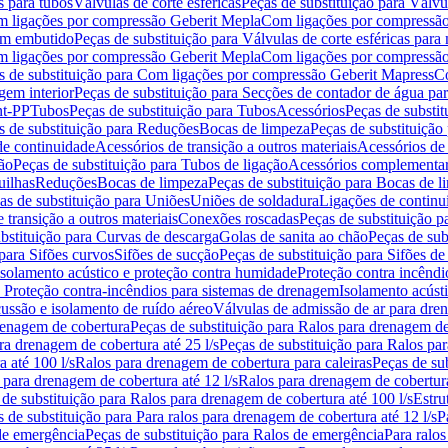
s para tubos
Válvulas de corte esféricas
Peças de substituição para Válvul
om ligações por compressão Geberit Mepla
Com ligações por compressão
gem embutido
Peças de substituição para Válvulas de corte esféricas pa
om ligações por compressão Geberit Mepla
Com ligações por compressã
s de substituição para Com ligações por compressão Geberit Mapress
Co
gem interior
Peças de substituição para Secções de contador de água pa
nt-PP
Tubos
Peças de substituição para Tubos
Acessórios
Peças de substit
s de substituição para Reduções
Bocas de limpeza
Peças de substituição
de continuidade
Acessórios de transição a outros materiais
Acessórios de
ão
Peças de substituição para Tubos de ligação
Acessórios complementa
uilhas
Reduções
Bocas de limpeza
Peças de substituição para Bocas de 
as de substituição para Uniões
Uniões de soldadura
Ligações de continu
 transição a outros materiais
Conexões roscadas
Peças de substituição 
bstituição para Curvas de descarga
Golas de sanita ao chão
Peças de sub
 para Sifões curvos
Sifões de sucção
Peças de substituição para Sifões de
 isolamento acústico e proteção contra humidade
Proteção contra incêndi
a Proteção contra-incêndios para sistemas de drenagem
Isolamento acúst
cussão e isolamento de ruído aéreo
Válvulas de admissão de ar para dr
renagem de cobertura
Peças de substituição para Ralos para drenagem d
ra drenagem de cobertura até 25 l/s
Peças de substituição para Ralos par
 até 100 l/s
Ralos para drenagem de cobertura para caleiras
Peças de su
 para drenagem de cobertura até 12 l/s
Ralos para drenagem de cobertura
 de substituição para Ralos para drenagem de cobertura até 100 l/s
Estru
 de substituição para Para ralos para drenagem de cobertura até 12 l/s
P
de emergência
Peças de substituição para Ralos de emergência
Para ralos