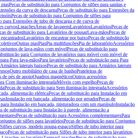
 pias
Peças de substituição para Conjuntos de sifões para sanitas e
tensões da curva de descarga
Peças de substituição para Extensões da
rinóis
Peças de substituição para Conjuntos de sifões para
ão para Extensões de tubo de descarga e de curva de
ões curvos
Ligações
Áreas de lavagem
Lavatórios
Lavatórios
Peças de
ças de substituição para Lavatórios de pousar
Lava-mãos
Peças de
 encastrados
Lavatórios de encastrar por baixo
Peças de substituição
coletivos
Outras pias
Pias
Pia multifunções
Pia de laboratório
Acessórios
onjuntos de lava-mãos com móvel
Peças de substituição para
ubstituição para Conjuntos de lavatórios para móvel com móvel de
 para Para lava-mãos
Para lavatórios
Peças de substituição para Para
Armários laterais baixos
Peças de substituição para Armários laterais
ensos
Outro mobiliário de casa de banho
Prateleiras de
 de pés de apoio
Quadros magnéticos
Outros acessórios
para Com iluminação integrada
Móveis com espelho
Peças de
ada
Peças de substituição para Sem iluminação integrada
Acessórios
ada, alimentação elétrica
Peças de substituição para Instalação em
has
Instalação em bancada, alimentação por gerador
Peças de
o para Instalação em bancada, misturadora com um manípulo
Instalação
s de substituição para Instalação à parede, alimentação a
mentares
Peças de substituição para Acessórios complementares
Para
njuntos de sifões para lavatórios
Peças de substituição para Conjuntos
a Sifões curvos, modelo poupa-espaço
Sifões de tubo interior para
paço
Peças de substituição para Sifões de tubo interior para lavatórios,
a Ligações ao lavatório
Tampas
Ligações
Peças de substituição para