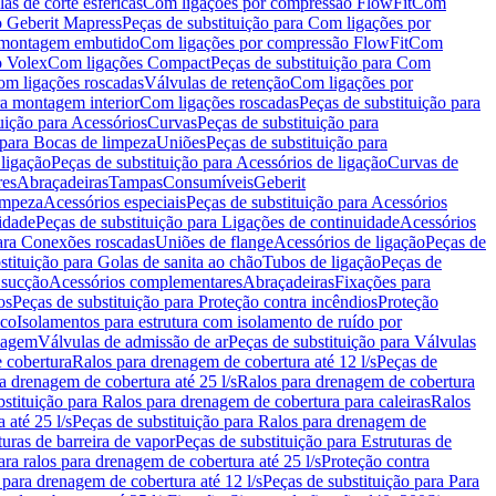
as de corte esféricas
Com ligações por compressão FlowFit
Com
 Geberit Mapress
Peças de substituição para Com ligações por
ra montagem embutido
Com ligações por compressão FlowFit
Com
o Volex
Com ligações Compact
Peças de substituição para Com
m ligações roscadas
Válvulas de retenção
Com ligações por
ra montagem interior
Com ligações roscadas
Peças de substituição para
uição para Acessórios
Curvas
Peças de substituição para
 para Bocas de limpeza
Uniões
Peças de substituição para
 ligação
Peças de substituição para Acessórios de ligação
Curvas de
res
Abraçadeiras
Tampas
Consumíveis
Geberit
limpeza
Acessórios especiais
Peças de substituição para Acessórios
idade
Peças de substituição para Ligações de continuidade
Acessórios
para Conexões roscadas
Uniões de flange
Acessórios de ligação
Peças de
stituição para Golas de sanita ao chão
Tubos de ligação
Peças de
 sucção
Acessórios complementares
Abraçadeiras
Fixações para
os
Peças de substituição para Proteção contra incêndios
Proteção
ico
Isolamentos para estrutura com isolamento de ruído por
enagem
Válvulas de admissão de ar
Peças de substituição para Válvulas
e cobertura
Ralos para drenagem de cobertura até 12 l/s
Peças de
a drenagem de cobertura até 25 l/s
Ralos para drenagem de cobertura
bstituição para Ralos para drenagem de cobertura para caleiras
Ralos
 até 25 l/s
Peças de substituição para Ralos para drenagem de
turas de barreira de vapor
Peças de substituição para Estruturas de
ara ralos para drenagem de cobertura até 25 l/s
Proteção contra
 para drenagem de cobertura até 12 l/s
Peças de substituição para Para