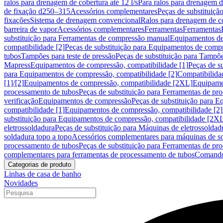
ralos para drenagem de cobertura até 12 l/s
Para ralos para drenagem de
de fixação d250–315
Acessórios complementares
Peças de substituiçã
fixações
Sistema de drenagem convencional
Ralos para drenagem de c
barreira de vapor
Acessórios complementares
Ferramentas
Ferramentas
substituição para Ferramentas de compressão manual
Equipamentos de
compatibilidade [2]
Peças de substituição para Equipamentos de compr
tubos
Tampões para teste de pressão
Peças de substituição para Tampõe
Mapress
Equipamentos de compressão, compatibilidade [1]
Peças de s
para Equipamentos de compressão, compatibilidade [2]
Compatibilida
[1]/[2]
Equipamentos de compressão, compatibilidade [2XL]
Equipamen
processamento de tubos
Peças de substituição para Ferramentas de pr
verificação
Equipamentos de compressão
Peças de substituição para 
compatibilidade [1]
Equipamentos de compressão, compatibilidade [2]
substituição para Equipamentos de compressão, compatibilidade [2X
eletrossoldadura
Peças de substituição para Máquinas de eletrossoldad
soldadura topo a topo
Acessórios complementares para máquinas de so
processamento de tubos
Peças de substituição para Ferramentas de pr
complementares para ferramentas de processamento de tubos
Comando
Categorias de produto
Linhas de casa de banho
Novidades