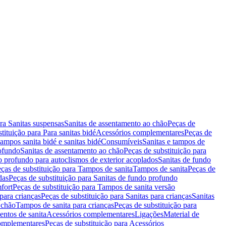
ara Sanitas suspensas
Sanitas de assentamento ao chão
Peças de
tituição para Para sanitas bidé
Acessórios complementares
Peças de
tampos sanita bidé e sanitas bidé
Consumíveis
Sanitas e tampos de
rofundo
Sanitas de assentamento ao chão
Peças de substituição para
o profundo para autoclismos de exterior acoplados
Sanitas de fundo
ças de substituição para Tampos de sanita
Tampos de sanita
Peças de
das
Peças de substituição para Sanitas de fundo profundo
fort
Peças de substituição para Tampos de sanita versão
para crianças
Peças de substituição para Sanitas para crianças
Sanitas
 chão
Tampos de sanita para crianças
Peças de substituição para
entos de sanita
Acessórios complementares
Ligações
Material de
omplementares
Peças de substituição para Acessórios