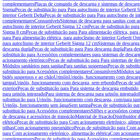
complementares
Placas de comando de descarga e sistemas de descarga
Sigma
Peças de substituição para Para autoclismo de interior Geberit 
interior Geberit Delta
Peças de substituição para Para autoclismo de in
complementares
Consumíveis
Sistemas de descarga para sanitas com a
autoclismo de interior Geberit Sigma 12 cm
Peças de substituição para
Sigma 8 cm
Peças de substituição para Para alimentação elétrica, para
para Para alimentação elétrica, para autoclismo de interior Geberit 
para autoclismo de interior Geberit Sigma 12 cm
Sistemas de descarga
descarga dupla
Peças de substituição para Para descarga dupla
Para de
substituição para Acessórios complementares para sistemas de descarg
acionamento eletrónico
Peças de substituição para Para sistemas de d
Módulos sanitários para sanitas
Para sanitas suspensas
Peças de substit
substituição para Acessórios complementares
Consumíveis
Módulos san
bidés suspensos e ao chão
Urinóis
Urinóis, funcionamento com descar
tampa
Urinóis, funcionamento com descarga, sem rebordo
Peças de su
exterior
Peças de substituição para Para sistema de descarga embutido
para urinóis integrado
Para sistema de descarga para urinóis integrado
substituição para Urinóis, funcionamento com descarga, com/para ta
Urinóis, funcionamento sem água
Sem tampa
Peças de substituição p
substituição para Acessórios complementares
Sifões e acessórios comp
de descarga e acessórios de transição
Material de fixação
Distribuidor 
elétrica
Peças de substituição para Com acionamento eletrónico, alimen
pilhas
Com acionamento pneumático
Peças de substituição para Com 
para Com acionamento eletrónico, alimentação elétrica
Com acionament
complementares
Peças de substituição para Acessórios complementare