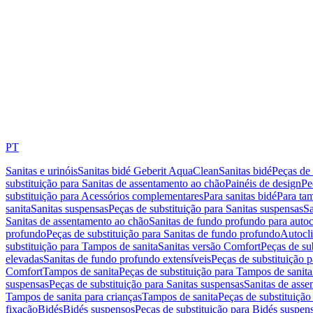
PT
Sanitas e urinóis
Sanitas bidé Geberit AquaClean
Sanitas bidé
Peças de 
substituição para Sanitas de assentamento ao chão
Painéis de design
Pe
substituição para Acessórios complementares
Para sanitas bidé
Para tam
sanita
Sanitas suspensas
Peças de substituição para Sanitas suspensas
Sa
Sanitas de assentamento ao chão
Sanitas de fundo profundo para autoc
profundo
Peças de substituição para Sanitas de fundo profundo
Autocli
substituição para Tampos de sanita
Sanitas versão Comfort
Peças de su
elevadas
Sanitas de fundo profundo extensíveis
Peças de substituição 
Comfort
Tampos de sanita
Peças de substituição para Tampos de sanita
suspensas
Peças de substituição para Sanitas suspensas
Sanitas de ass
Tampos de sanita para crianças
Tampos de sanita
Peças de substituição
fixação
Bidés
Bidés suspensos
Peças de substituição para Bidés suspen