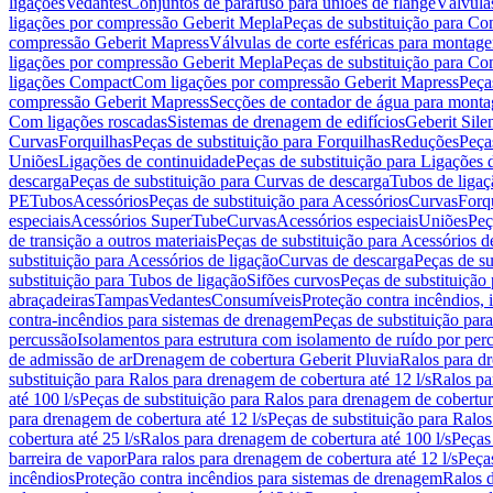
ligações
Vedantes
Conjuntos de parafuso para uniões de flange
Válvula
ligações por compressão Geberit Mepla
Peças de substituição para C
compressão Geberit Mapress
Válvulas de corte esféricas para monta
ligações por compressão Geberit Mepla
Peças de substituição para C
ligações Compact
Com ligações por compressão Geberit Mapress
Peça
compressão Geberit Mapress
Secções de contador de água para monta
Com ligações roscadas
Sistemas de drenagem de edifícios
Geberit Sile
Curvas
Forquilhas
Peças de substituição para Forquilhas
Reduções
Peça
Uniões
Ligações de continuidade
Peças de substituição para Ligações 
descarga
Peças de substituição para Curvas de descarga
Tubos de ligaç
PE
Tubos
Acessórios
Peças de substituição para Acessórios
Curvas
Forq
especiais
Acessórios SuperTube
Curvas
Acessórios especiais
Uniões
Peç
de transição a outros materiais
Peças de substituição para Acessórios de
substituição para Acessórios de ligação
Curvas de descarga
Peças de su
substituição para Tubos de ligação
Sifões curvos
Peças de substituição
abraçadeiras
Tampas
Vedantes
Consumíveis
Proteção contra incêndios,
contra-incêndios para sistemas de drenagem
Peças de substituição par
percussão
Isolamentos para estrutura com isolamento de ruído por per
de admissão de ar
Drenagem de cobertura Geberit Pluvia
Ralos para d
substituição para Ralos para drenagem de cobertura até 12 l/s
Ralos pa
até 100 l/s
Peças de substituição para Ralos para drenagem de cobertura
para drenagem de cobertura até 12 l/s
Peças de substituição para Ralos
cobertura até 25 l/s
Ralos para drenagem de cobertura até 100 l/s
Peças
barreira de vapor
Para ralos para drenagem de cobertura até 12 l/s
Peças
incêndios
Proteção contra incêndios para sistemas de drenagem
Ralos 