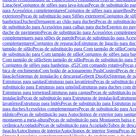
Ligações
Conjuntos de sifões para lava-loiças
Peças de substituição par
para Acessórios complementares
Conjuntos de sifões para aparelhos
Pe
exteriores
Peças de substituição para Sifões exteriores
Conjuntos de sif
banheiras
Duches
Drenagem ao chão para duches
Peças de substituiçã
de substituição para Acessórios para calhas para duche
Esgotos no pav
duche de pavimento
Peças de substituição para Acessórios complemen
complementares para sifões de parede
Peças de substituição para Aces
complementares
Conjuntos de reparação
Estruturas de ligação para du
tampão de sifão
Peças de substituição para Com tampão de sifão
Conjun
de substituição para Com tampão de sifão
Conjuntos de sifões para ba
Com tampão de sifão
Sem tampão de sifão
Peças de substituição para
Conjuntos de sifões para banheiras, d52
Com comando rotativo
Peças 
bica de enchimento
Com botão de acionamento PushControl
Peças de 
ligação
Sistemas de instalação e descarga
Geberit Duofix
Sistemas de p
Estruturas para sanitas
Estruturas para lavatórios
Peças de substituição 
substituição para Estruturas para urinóis
Estruturas para duches com d
Estruturas para torneiras
Estruturas para cargas
Peças de substituição pa
instalação
Peças de substituição para Estruturas de instalação
Estruturas
lavatórios
Estruturas para bidés
Peças de substituição para Estruturas p
para duches
Acessórios complementares
Peças de substituição para A
plástico
Peças de substituição para Autoclismos de exterior para sanitas
montagem a meia-altura
Peças de substituição para Montagem baixa e
cerâmica
Acoplado
Peças de substituição para Acoplado
Tubos de desca
ligação
Autoclismos de interior
Autoclismos de interior Sigma
Peças de