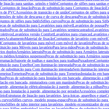
de ligação para sanitas, urinóis e bidés
Conjuntos de sifões para sanitas e
Conjuntos de ligação
Peças de substituição para Conjuntos de ligação
Ex
ões de PVC
Acessórios de transição e de união
Conjuntos de sifões para u
tensões de tubo de descarga e de curva de descarga
Peças de substituiç
juntos de sifões para bidés
Sifões curvos
Peças de substituição para Sif
eças de substituição para Lavatórios para móvel
Lavatórios de pousar
Pe
trados
Peças de substituição para Lavatórios semiencastrados
Lavatórios
coletivos
Lavatórios versão Comfort
Lavatórios para crianças
Lavatórios 
res
Acabamento
Material de fixação
Conjuntos de lavatório com móvel
C
l
Conjuntos de lavatórios para móvel com móvel de lavatório
Peças de s
ituição para Móveis para lavatório
Para lava-mãos
Peças de substituição
rios duplos
Armários laterais
Peças de substituição para Armários laterais
os médios
Armários suspensos
Peças de substituição para Armários susp
arrumação
Suporte de toalhas e ganchos para toalhas
Puxadores
Conjuntos
tituição para Espelho
Com iluminação integrada
Peças de substituição 
 de substituição para Com iluminação integrada
Sem iluminação integr
orneiras
Torneiras
Peças de substituição para Torneiras
Instalação em banc
lhas
Peças de substituição para Instalação em bancada, alimentação a pil
alação em bancada, misturadora com um manípulo
Peças de substituiçã
arede, alimentação elétrica
Instalação à parede, alimentação a pilhas
Peça
ão para Instalação à parede, alimentação por gerador
Acessórios comple
ório
Estruturas de ligação para lavatórios, lava-loiças, aparelhos e pias
Co
s curvos
Sifões curvos, modelo poupa-espaço
Peças de substituição par
rios
Sifões de tubo interior para lavatórios, modelo economizador de es
ão para Sifões embutidos
Ligações ao lavatório
Peças de substituição par