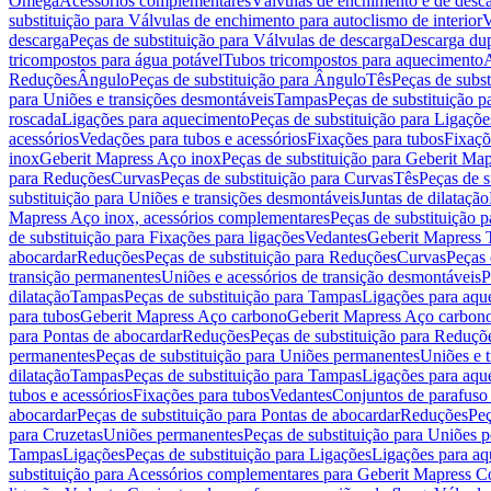
Omega
Acessórios complementares
Válvulas de enchimento e de desc
substituição para Válvulas de enchimento para autoclismo de interior
V
descarga
Peças de substituição para Válvulas de descarga
Descarga du
tricompostos para água potável
Tubos tricompostos para aquecimento
A
Reduções
Ângulo
Peças de substituição para Ângulo
Tês
Peças de subst
para Uniões e transições desmontáveis
Tampas
Peças de substituição 
roscada
Ligações para aquecimento
Peças de substituição para Ligaçõ
acessórios
Vedações para tubos e acessórios
Fixações para tubos
Fixaçõ
inox
Geberit Mapress Aço inox
Peças de substituição para Geberit Ma
para Reduções
Curvas
Peças de substituição para Curvas
Tês
Peças de s
substituição para Uniões e transições desmontáveis
Juntas de dilatação
Mapress Aço inox, acessórios complementares
Peças de substituição 
de substituição para Fixações para ligações
Vedantes
Geberit Mapress
abocardar
Reduções
Peças de substituição para Reduções
Curvas
Peças 
transição permanentes
Uniões e acessórios de transição desmontáveis
P
dilatação
Tampas
Peças de substituição para Tampas
Ligações para aqu
para tubos
Geberit Mapress Aço carbono
Geberit Mapress Aço carbon
para Pontas de abocardar
Reduções
Peças de substituição para Reduçõ
permanentes
Peças de substituição para Uniões permanentes
Uniões e 
dilatação
Tampas
Peças de substituição para Tampas
Ligações para aqu
tubos e acessórios
Fixações para tubos
Vedantes
Conjuntos de parafuso 
abocardar
Peças de substituição para Pontas de abocardar
Reduções
Peç
para Cruzetas
Uniões permanentes
Peças de substituição para Uniões 
Tampas
Ligações
Peças de substituição para Ligações
Ligações para a
substituição para Acessórios complementares para Geberit Mapress C