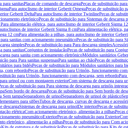
 para sanitas
Placas de comando de descarga
Peças de substituição par
Sigma
Para autoclismo de interior Geberit Omega
Peças de substituição p
terior Geberit Delta
Para autoclismo de interior Twinline
Peças de substit
cionamento eletrónico
Peças de substituição para Sistemas de descarga 
 Para alimentação elétrica, para autoclismo de interior Geberit Sigma 1
 autoclismos de interior Geberit Sigma 8 cm
Para alimentação elétrica, 
Omega 12 cm
Para alimentação a pilhas, para autoclismo de interior Gebe
 para sanitas com acionamento pneumático
Peças de substituição para 
scarga simples
Peças de substituição para Para descarga simples
Acessóri
a para sanitas
Conjuntos de instalação
Peças de substituição para Conjun
escarga para sanita com acionamento eletrónico
Módulos sanitários Geber
uição para Para sanitas suspensas
Para sanitas ao chão
Peças de substitui
itários para bidés
Peças de substituição para Módulos sanitários para bi
ga, com rebordo
Peças de substituição para Urinóis, funcionamento com
bstituição para Urinóis, funcionamento com descarga, sem rebordo
Para
 para urinol ou com montagem exterior
Com sistema de descarga para ur
Peças de substituição para Para sistema de descarga para urinóis integra
mpa
Sem bordo de descarga
Peças de substituição para Sem bordo de des
ara Sem tampa
Separadores de urinol
Separadores de urinol de plástico
Sep
lementares para sifões
Tubos de descarga, curvas de descarga e acessóri
de descarga
Sistemas de descarga para urinol
De interior
Peças de substitu
tação elétrica
Com acionamento eletrónico, alimentação a pilhas
Peças d
acionamento pneumático
Exterior
Peças de substituição para Exterior
Com 
o eletrónico, alimentação a pilhas
Peças de substituição para Com acio
s
Kits de estrutura e de substituição
Peças de substituição para Kits de est