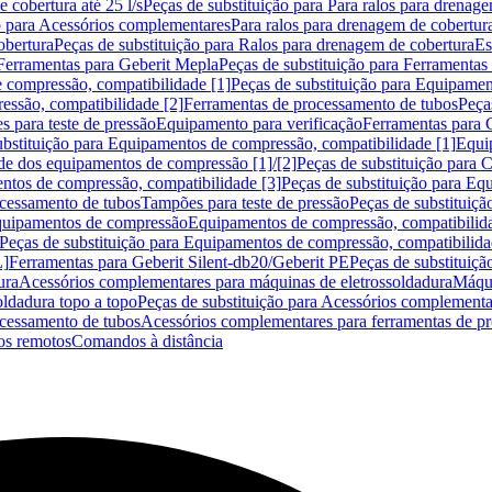
 cobertura até 25 l/s
Peças de substituição para Para ralos para drenage
o para Acessórios complementares
Para ralos para drenagem de cobertur
obertura
Peças de substituição para Ralos para drenagem de cobertura
Es
Ferramentas para Geberit Mepla
Peças de substituição para Ferramentas
 compressão, compatibilidade [1]
Peças de substituição para Equipamen
essão, compatibilidade [2]
Ferramentas de processamento de tubos
Peça
s para teste de pressão
Equipamento para verificação
Ferramentas para 
ubstituição para Equipamentos de compressão, compatibilidade [1]
Equi
de dos equipamentos de compressão [1]/[2]
Peças de substituição para
tos de compressão, compatibilidade [3]
Peças de substituição para Eq
ocessamento de tubos
Tampões para teste de pressão
Peças de substituiçã
Equipamentos de compressão
Equipamentos de compressão, compatibilida
Peças de substituição para Equipamentos de compressão, compatibilida
L]
Ferramentas para Geberit Silent-db20/Geberit PE
Peças de substituiçã
ura
Acessórios complementares para máquinas de eletrossoldadura
Máqui
ldadura topo a topo
Peças de substituição para Acessórios complementa
ocessamento de tubos
Acessórios complementares para ferramentas de p
s remotos
Comandos à distância