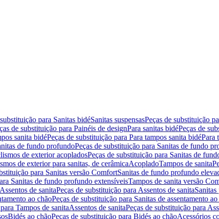
substituição para Sanitas bidé
Sanitas suspensas
Peças de substituição p
ças de substituição para Painéis de design
Para sanitas bidé
Peças de subs
pos sanita bidé
Peças de substituição para Para tampos sanita bidé
Para 
nitas de fundo profundo
Peças de substituição para Sanitas de fundo p
lismos de exterior acoplados
Peças de substituição para Sanitas de fund
smos de exterior para sanitas, de cerâmica
Acoplado
Tampos de sanita
Pe
bstituição para Sanitas versão Comfort
Sanitas de fundo profundo eleva
para Sanitas de fundo profundo extensíveis
Tampos de sanita versão Com
Assentos de sanita
Peças de substituição para Assentos de sanita
Sanitas 
entamento ao chão
Peças de substituição para Sanitas de assentamento ao
 para Tampos de sanita
Assentos de sanita
Peças de substituição para Ass
sos
Bidés ao chão
Peças de substituição para Bidés ao chão
Acessórios c