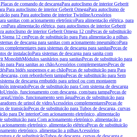
a Placas de comando de descarga
Para autoclismo de interior Geberit
ara Para autoclismo de interior Geberit Omega
Para autoclismo de
uição para Para autoclismo de interior Twinline
Acessórios
para sanitas com acionamento eletrónico
Para alimentação elétrica, para
2 cm
Para alimentação elétrica, para autoclismos de interior Geberit
para autoclismo de interior Geberit Omega 12 cm
Peças de substituição
rit Sigma 12 cm
Peças de substituição para Para alimentação a pilhas,
Sistemas de descarga para sanitas com acionamento pneumático
Para
os complementares para sistemas de descarga para sanitas
Peças de
tos de instalação
Para sistemas de descarga para sanita com
it Monolith
Módulos sanitários para sanitas
Peças de substituição para
ção para Para sanitas ao chão
Acessórios complementares
Peças de
dés
Para bidés suspensos e ao chão
Peças de substituição para Para
 descarga, com rebordo
Sem tampa
Peças de substituição para Sem
 sistema de descarga embutido para urinol ou com montagem
inóis integrado
Peças de substituição para Com sistema de descarga
do
Urinóis, funcionamento com descarga, com/para tampa
Peças de
carga
Urinóis, funcionamento sem água
Peças de substituição para
aradores de urinol de vidro
Acessórios complementares
Peças de
os de transição
Peças de substituição para Tubos de descarga, curvas
ição para De interior
Com acionamento eletrónico, alimentação
e substituição para Com acionamento eletrónico, alimentação a
acionamento eletrónico, alimentação elétrica
Peças de substituição
namento eletrónico, alimentação a pilhas
Acessórios
rutura e de substituição
Tubos de descarga, curvas de descarga e