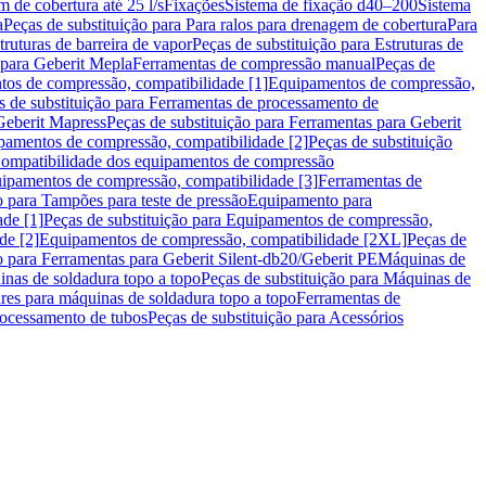
m de cobertura até 25 l/s
Fixações
Sistema de fixação d40–200
Sistema
a
Peças de substituição para Para ralos para drenagem de cobertura
Para
truturas de barreira de vapor
Peças de substituição para Estruturas de
 para Geberit Mepla
Ferramentas de compressão manual
Peças de
tos de compressão, compatibilidade [1]
Equipamentos de compressão,
s de substituição para Ferramentas de processamento de
Geberit Mapress
Peças de substituição para Ferramentas para Geberit
pamentos de compressão, compatibilidade [2]
Peças de substituição
 Compatibilidade dos equipamentos de compressão
uipamentos de compressão, compatibilidade [3]
Ferramentas de
o para Tampões para teste de pressão
Equipamento para
de [1]
Peças de substituição para Equipamentos de compressão,
de [2]
Equipamentos de compressão, compatibilidade [2XL]
Peças de
o para Ferramentas para Geberit Silent-db20/Geberit PE
Máquinas de
nas de soldadura topo a topo
Peças de substituição para Máquinas de
res para máquinas de soldadura topo a topo
Ferramentas de
rocessamento de tubos
Peças de substituição para Acessórios