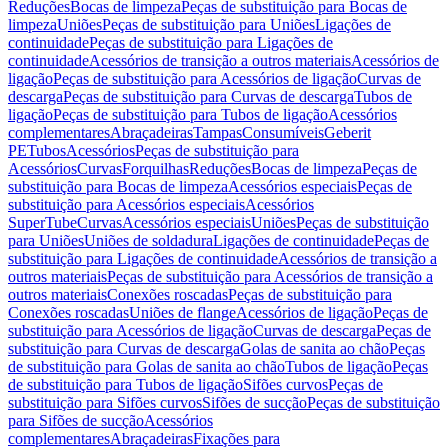
Reduções
Bocas de limpeza
Peças de substituição para Bocas de
limpeza
Uniões
Peças de substituição para Uniões
Ligações de
continuidade
Peças de substituição para Ligações de
continuidade
Acessórios de transição a outros materiais
Acessórios de
ligação
Peças de substituição para Acessórios de ligação
Curvas de
descarga
Peças de substituição para Curvas de descarga
Tubos de
ligação
Peças de substituição para Tubos de ligação
Acessórios
complementares
Abraçadeiras
Tampas
Consumíveis
Geberit
PE
Tubos
Acessórios
Peças de substituição para
Acessórios
Curvas
Forquilhas
Reduções
Bocas de limpeza
Peças de
substituição para Bocas de limpeza
Acessórios especiais
Peças de
substituição para Acessórios especiais
Acessórios
SuperTube
Curvas
Acessórios especiais
Uniões
Peças de substituição
para Uniões
Uniões de soldadura
Ligações de continuidade
Peças de
substituição para Ligações de continuidade
Acessórios de transição a
outros materiais
Peças de substituição para Acessórios de transição a
outros materiais
Conexões roscadas
Peças de substituição para
Conexões roscadas
Uniões de flange
Acessórios de ligação
Peças de
substituição para Acessórios de ligação
Curvas de descarga
Peças de
substituição para Curvas de descarga
Golas de sanita ao chão
Peças
de substituição para Golas de sanita ao chão
Tubos de ligação
Peças
de substituição para Tubos de ligação
Sifões curvos
Peças de
substituição para Sifões curvos
Sifões de sucção
Peças de substituição
para Sifões de sucção
Acessórios
complementares
Abraçadeiras
Fixações para