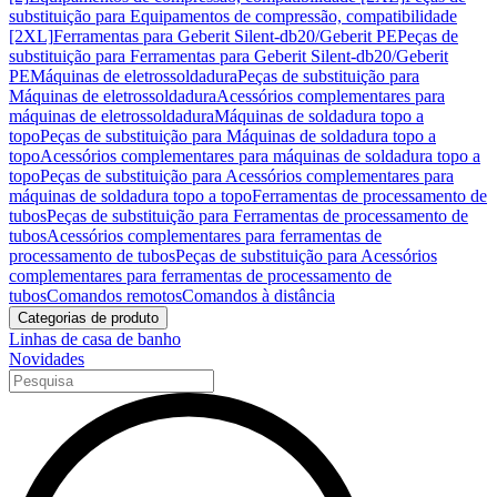
substituição para Equipamentos de compressão, compatibilidade
[2XL]
Ferramentas para Geberit Silent-db20/Geberit PE
Peças de
substituição para Ferramentas para Geberit Silent-db20/Geberit
PE
Máquinas de eletrossoldadura
Peças de substituição para
Máquinas de eletrossoldadura
Acessórios complementares para
máquinas de eletrossoldadura
Máquinas de soldadura topo a
topo
Peças de substituição para Máquinas de soldadura topo a
topo
Acessórios complementares para máquinas de soldadura topo a
topo
Peças de substituição para Acessórios complementares para
máquinas de soldadura topo a topo
Ferramentas de processamento de
tubos
Peças de substituição para Ferramentas de processamento de
tubos
Acessórios complementares para ferramentas de
processamento de tubos
Peças de substituição para Acessórios
complementares para ferramentas de processamento de
tubos
Comandos remotos
Comandos à distância
Categorias de produto
Linhas de casa de banho
Novidades