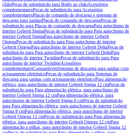
chão
Peças de substituição para Bidés ao chão
Acessórios
complementares
Peças de substituição para Acessórios
complementares
Placas de comando de descarga e sistemas de
descarga para sanitas
Placas de comando de descarga
Peças de
substituição para Placas de comando de descarga
Para autoclismo de
interior Geberit Sigma
Peças de substituição para Para autoclismo de
interior Geberit Sigma
Para autoclismo de interior Geberit
Omega
Peças de substituição para Para autoclismo de interior
Geberit Omega
Para autoclismo de interior Geberit Delta
Peças de
substituição para Para autoclismo de interior Geberit Delta
Para
autoclismo de interior Twinline
Peças de substituição para Para
autoclismo de interior Twinline
Acessórios
complementares
Consumíveis
Sistemas de descarga para sanitas com
acionamento eletrónico
Peças de substituição para Sistemas de
descarga para sanitas com acionamento eletrónico
Para alimentação
elétrica, para autoclismo de interior Geberit Sigma 12 cm
Peças de
substituição para Para alimentação elétrica, para autoclismo de
interior Geberit Sigma 12 cm
Para alimentação elétrica, para
autoclismos de interior Geberit Sigma 8 cm
Peças de substituição
para Para alimentação elétrica, para autoclismos de interior Geberit
Sigma 8 cm
Para alimentação elétrica, para autoclismo de interior
Geberit Omega 12 cm
Peças de substituição para Para alimentação
elétrica, para autoclismo de interior Geberit Omega 12 cm
Para
alimentação a pilhas, para autoclismo de interior Geberit Sigma 12
cm
Peças de substituição para Para alimentação a pilhas, para