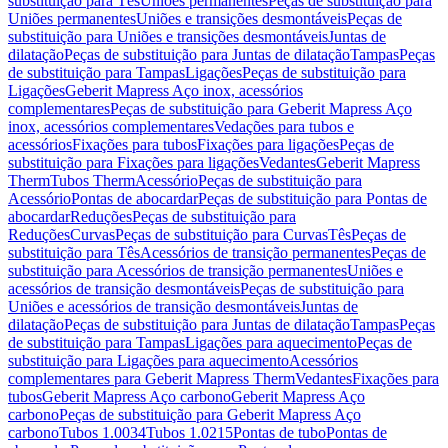
substituição para Tês
Uniões permanentes
Peças de substituição para
Uniões permanentes
Uniões e transições desmontáveis
Peças de
substituição para Uniões e transições desmontáveis
Juntas de
dilatação
Peças de substituição para Juntas de dilatação
Tampas
Peças
de substituição para Tampas
Ligações
Peças de substituição para
Ligações
Geberit Mapress Aço inox, acessórios
complementares
Peças de substituição para Geberit Mapress Aço
inox, acessórios complementares
Vedações para tubos e
acessórios
Fixações para tubos
Fixações para ligações
Peças de
substituição para Fixações para ligações
Vedantes
Geberit Mapress
Therm
Tubos Therm
Acessório
Peças de substituição para
Acessório
Pontas de abocardar
Peças de substituição para Pontas de
abocardar
Reduções
Peças de substituição para
Reduções
Curvas
Peças de substituição para Curvas
Tês
Peças de
substituição para Tês
Acessórios de transição permanentes
Peças de
substituição para Acessórios de transição permanentes
Uniões e
acessórios de transição desmontáveis
Peças de substituição para
Uniões e acessórios de transição desmontáveis
Juntas de
dilatação
Peças de substituição para Juntas de dilatação
Tampas
Peças
de substituição para Tampas
Ligações para aquecimento
Peças de
substituição para Ligações para aquecimento
Acessórios
complementares para Geberit Mapress Therm
Vedantes
Fixações para
tubos
Geberit Mapress Aço carbono
Geberit Mapress Aço
carbono
Peças de substituição para Geberit Mapress Aço
carbono
Tubos 1.0034
Tubos 1.0215
Pontas de tubo
Pontas de