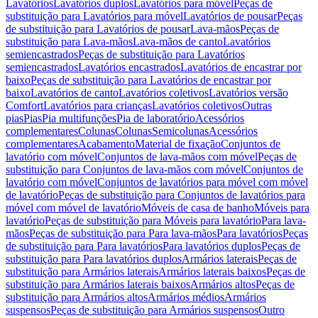
Lavatórios
Lavatórios duplos
Lavatórios para móvel
Peças de
substituição para Lavatórios para móvel
Lavatórios de pousar
Peças
de substituição para Lavatórios de pousar
Lava-mãos
Peças de
substituição para Lava-mãos
Lava-mãos de canto
Lavatórios
semiencastrados
Peças de substituição para Lavatórios
semiencastrados
Lavatórios encastrados
Lavatórios de encastrar por
baixo
Peças de substituição para Lavatórios de encastrar por
baixo
Lavatórios de canto
Lavatórios coletivos
Lavatórios versão
Comfort
Lavatórios para crianças
Lavatórios coletivos
Outras
pias
Pias
Pia multifunções
Pia de laboratório
Acessórios
complementares
Colunas
Colunas
Semicolunas
Acessórios
complementares
Acabamento
Material de fixação
Conjuntos de
lavatório com móvel
Conjuntos de lava-mãos com móvel
Peças de
substituição para Conjuntos de lava-mãos com móvel
Conjuntos de
lavatório com móvel
Conjuntos de lavatórios para móvel com móvel
de lavatório
Peças de substituição para Conjuntos de lavatórios para
móvel com móvel de lavatório
Móveis de casa de banho
Móveis para
lavatório
Peças de substituição para Móveis para lavatório
Para lava-
mãos
Peças de substituição para Para lava-mãos
Para lavatórios
Peças
de substituição para Para lavatórios
Para lavatórios duplos
Peças de
substituição para Para lavatórios duplos
Armários laterais
Peças de
substituição para Armários laterais
Armários laterais baixos
Peças de
substituição para Armários laterais baixos
Armários altos
Peças de
substituição para Armários altos
Armários médios
Armários
suspensos
Peças de substituição para Armários suspensos
Outro