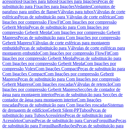
acessórios
Fixações para tubos
Fixações para ligações
Peças de
substituição para Fixações para ligações
Vedantes
Conjuntos de
parafuso para uniões de flange
Válvulas para tubos
Válvulas de corte
esféricas
Peças de substituição para Válvulas de corte esféricas
Com
ligações por compressão FlowFit
Com ligações por compressão
Geberit Mepla
Peças de substituição para Com ligações por
compressão Geberit Mepla
Com ligações por compressão Geberit
Mapress
Peças de substituição para Com ligações por compressão
Geberit Mapress
Válvulas de corte esféricas para montagem
embutido
Peças de substituição para Válvulas de corte esféricas para
montagem embutido
Com ligações por compressão FlowFit
Com
ligações por compressão Geberit Mepla
Peças de substituição para
Com ligações por compressão Geberit Mepla
Com ligações por
compressão Volex
Com ligações Compact
Peças de substituição para
Com ligações Compact
Com ligações por compressão Geberit
Mapress
Peças de substituição para Com ligações por compressão
Geberit Mapress
Com ligações roscadas
Válvulas de retenção
Com
ligações por compressão Geberit Mapress
Secções de contador de
água para montagem interior
Peças de substituição para Secções de
contador de água para montagem interior
Com ligações
roscadas
Peças de substituição para Com ligações roscadas
Sistemas
de drenagem de edifícios
Geberit Silent-PP
Tubos
Peças de
substituição para Tubos
Acessórios
Peças de substituição para
Acessórios
Curvas
Peças de substituição para Curvas
Forquilhas
Peças
de substituição para Forquilhas
Reduções
Peças de substituição para