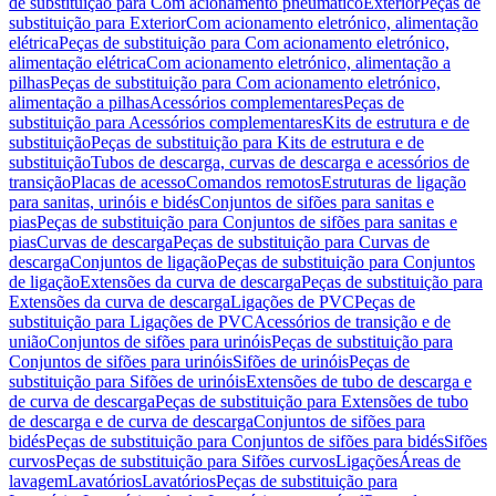
de substituição para Com acionamento pneumático
Exterior
Peças de
substituição para Exterior
Com acionamento eletrónico, alimentação
elétrica
Peças de substituição para Com acionamento eletrónico,
alimentação elétrica
Com acionamento eletrónico, alimentação a
pilhas
Peças de substituição para Com acionamento eletrónico,
alimentação a pilhas
Acessórios complementares
Peças de
substituição para Acessórios complementares
Kits de estrutura e de
substituição
Peças de substituição para Kits de estrutura e de
substituição
Tubos de descarga, curvas de descarga e acessórios de
transição
Placas de acesso
Comandos remotos
Estruturas de ligação
para sanitas, urinóis e bidés
Conjuntos de sifões para sanitas e
pias
Peças de substituição para Conjuntos de sifões para sanitas e
pias
Curvas de descarga
Peças de substituição para Curvas de
descarga
Conjuntos de ligação
Peças de substituição para Conjuntos
de ligação
Extensões da curva de descarga
Peças de substituição para
Extensões da curva de descarga
Ligações de PVC
Peças de
substituição para Ligações de PVC
Acessórios de transição e de
união
Conjuntos de sifões para urinóis
Peças de substituição para
Conjuntos de sifões para urinóis
Sifões de urinóis
Peças de
substituição para Sifões de urinóis
Extensões de tubo de descarga e
de curva de descarga
Peças de substituição para Extensões de tubo
de descarga e de curva de descarga
Conjuntos de sifões para
bidés
Peças de substituição para Conjuntos de sifões para bidés
Sifões
curvos
Peças de substituição para Sifões curvos
Ligações
Áreas de
lavagem
Lavatórios
Lavatórios
Peças de substituição para