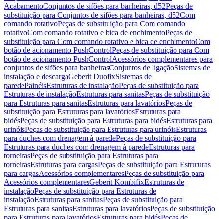
Acabamento
Conjuntos de sifões para banheiras, d52
Peças de
substituição para Conjuntos de sifões para banheiras, d52
Com
comando rotativo
Peças de substituição para Com comando
rotativo
Com comando rotativo e bica de enchimento
Peças de
substituição para Com comando rotativo e bica de enchimento
Com
botão de acionamento PushControl
Peças de substituição para Com
botão de acionamento PushControl
Acessórios complementares para
conjuntos de sifões para banheiras
Conjuntos de ligação
Sistemas de
instalação e descarga
Geberit Duofix
Sistemas de
parede
Painéis
Estruturas de instalação
Peças de substituição para
Estruturas de instalação
Estruturas para sanitas
Peças de substituição
para Estruturas para sanitas
Estruturas para lavatórios
Peças de
substituição para Estruturas para lavatórios
Estruturas para
bidés
Peças de substituição para Estruturas para bidés
Estruturas para
urinóis
Peças de substituição para Estruturas para urinóis
Estruturas
para duches com drenagem à parede
Peças de substituição para
Estruturas para duches com drenagem à parede
Estruturas para
torneiras
Peças de substituição para Estruturas para
torneiras
Estruturas para cargas
Peças de substituição para Estruturas
para cargas
Acessórios complementares
Peças de substituição para
Acessórios complementares
Geberit Kombifix
Estruturas de
instalação
Peças de substituição para Estruturas de
instalação
Estruturas para sanitas
Peças de substituição para
Estruturas para sanitas
Estruturas para lavatórios
Peças de substituição
para Estruturas para lavatórios
Estruturas para bidés
Peças de