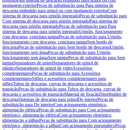
rebordo
Para sistema de descarga embutido para urinol ou com
montagem exterior
Peças de substituição para Para sistema de
descarga embutido para urinol ou com montagem exterior
Com
sistema de descarga para urinóis integrado
Peças de substituição para
Com sistema de descarga para urinóis integrado
Para sistema de
descarga para urinóis integrado
Peças de substituição para Para
sistema de descarga para urinóis integrado
Urinóis, funcionamento
com descarga, com/para tampa
Peças de substituição para Urinóis,
funcionamento com descarga, com/para tampa
Sem bordo de
descarga
Peças de substituição para Sem bordo de descarga
Urinóis,
funcionamento sem água
Peças de substituição para Urinóis,
funcionamento sem água
Sem tampa
Peças de substituição para Sem
tampa
Separadores de urinol
Separadores de urinol de
plástico
Separadores de urinol de vidro
Acessórios
complementares
Peças de substituição para Acessórios
complementares
Sifões e acessórios complementares para
sifões
Tubos de descarga, curvas de descarga e acessórios de
transição
Peças de substituição para Tubos de descarga, curvas de
descarga e acessórios de transição
Material de fixação
Distribuidor de
descarga
Sistemas de descarga para urinol
De interior
Peças de
substituição para De interior
Com acionamento eletrónico,
alimentação elétrica
Peças de substituição para Com acionamento
eletrónico, alimentação elétrica
Com acionamento eletrónico,
alimentação a pilhas
Peças de substituição para Com acionamento
eletrónico, alimentação a pilhas
Com acionamento pneumático
Peças