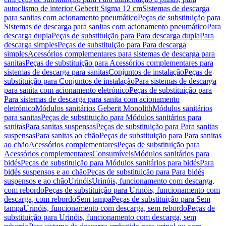
autoclismo de interior Geberit Sigma 12 cm
Sistemas de descarga
para sanitas com acionamento pneumático
Peças de substituição para
Sistemas de descarga para sanitas com acionamento pneumático
Para
descarga dupla
Peças de substituição para Para descarga dupla
Para
descarga simples
Peças de substituição para Para descarga
simples
Acessórios complementares para sistemas de descarga para
sanitas
Peças de substituição para Acessórios complementares para
sistemas de descarga para sanitas
Conjuntos de instalação
Peças de
substituição para Conjuntos de instalação
Para sistemas de descarga
para sanita com acionamento eletrónico
Peças de substituição para
Para sistemas de descarga para sanita com acionamento
eletrónico
Módulos sanitários Geberit Monolith
Módulos sanitários
para sanitas
Peças de substituição para Módulos sanitários para
sanitas
Para sanitas suspensas
Peças de substituição para Para sanitas
suspensas
Para sanitas ao chão
Peças de substituição para Para sanitas
ao chão
Acessórios complementares
Peças de substituição para
Acessórios complementares
Consumíveis
Módulos sanitários para
bidés
Peças de substituição para Módulos sanitários para bidés
Para
bidés suspensos e ao chão
Peças de substituição para Para bidés
suspensos e ao chão
Urinóis
Urinóis, funcionamento com descarga,
com rebordo
Peças de substituição para Urinóis, funcionamento com
descarga, com rebordo
Sem tampa
Peças de substituição para Sem
tampa
Urinóis, funcionamento com descarga, sem rebordo
Peças de
substituição para Urinóis, funcionamento com descarga, sem