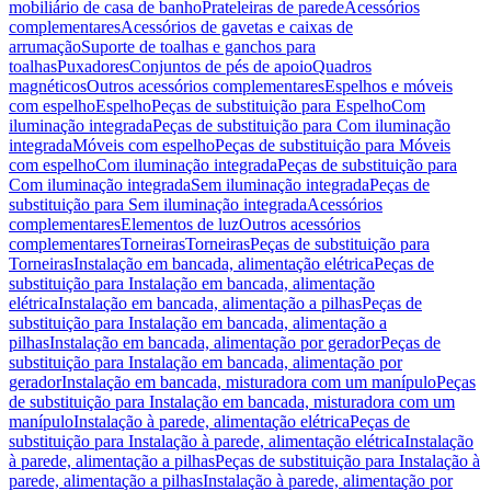
mobiliário de casa de banho
Prateleiras de parede
Acessórios
complementares
Acessórios de gavetas e caixas de
arrumação
Suporte de toalhas e ganchos para
toalhas
Puxadores
Conjuntos de pés de apoio
Quadros
magnéticos
Outros acessórios complementares
Espelhos e móveis
com espelho
Espelho
Peças de substituição para Espelho
Com
iluminação integrada
Peças de substituição para Com iluminação
integrada
Móveis com espelho
Peças de substituição para Móveis
com espelho
Com iluminação integrada
Peças de substituição para
Com iluminação integrada
Sem iluminação integrada
Peças de
substituição para Sem iluminação integrada
Acessórios
complementares
Elementos de luz
Outros acessórios
complementares
Torneiras
Torneiras
Peças de substituição para
Torneiras
Instalação em bancada, alimentação elétrica
Peças de
substituição para Instalação em bancada, alimentação
elétrica
Instalação em bancada, alimentação a pilhas
Peças de
substituição para Instalação em bancada, alimentação a
pilhas
Instalação em bancada, alimentação por gerador
Peças de
substituição para Instalação em bancada, alimentação por
gerador
Instalação em bancada, misturadora com um manípulo
Peças
de substituição para Instalação em bancada, misturadora com um
manípulo
Instalação à parede, alimentação elétrica
Peças de
substituição para Instalação à parede, alimentação elétrica
Instalação
à parede, alimentação a pilhas
Peças de substituição para Instalação à
parede, alimentação a pilhas
Instalação à parede, alimentação por