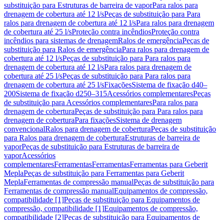
substituição para Estruturas de barreira de vapor
Para ralos para
drenagem de cobertura até 12 l/s
Peças de substituição para Para
ralos para drenagem de cobertura até 12 l/s
Para ralos para drenagem
de cobertura até 25 l/s
Proteção contra incêndios
Proteção contra
incêndios para sistemas de drenagem
Ralos de emergência
Peças de
substituição para Ralos de emergência
Para ralos para drenagem de
cobertura até 12 l/s
Peças de substituição para Para ralos para
drenagem de cobertura até 12 l/s
Para ralos para drenagem de
cobertura até 25 l/s
Peças de substituição para Para ralos para
drenagem de cobertura até 25 l/s
Fixações
Sistema de fixação d40–
200
Sistema de fixação d250–315
Acessórios complementares
Peças
de substituição para Acessórios complementares
Para ralos para
drenagem de cobertura
Peças de substituição para Para ralos para
drenagem de cobertura
Para fixações
Sistema de drenagem
convencional
Ralos para drenagem de cobertura
Peças de substituição
para Ralos para drenagem de cobertura
Estruturas de barreira de
vapor
Peças de substituição para Estruturas de barreira de
vapor
Acessórios
complementares
Ferramentas
Ferramentas
Ferramentas para Geberit
Mepla
Peças de substituição para Ferramentas para Geberit
Mepla
Ferramentas de compressão manual
Peças de substituição para
Ferramentas de compressão manual
Equipamentos de compressão,
compatibilidade [1]
Peças de substituição para Equipamentos de
compressão, compatibilidade [1]
Equipamentos de compressão,
compatibilidade [2]
Peças de substituição para Equipamentos de