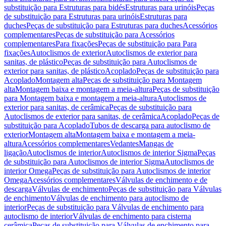
substituição para Estruturas para bidés
Estruturas para urinóis
Peças
de substituição para Estruturas para urinóis
Estruturas para
duches
Peças de substituição para Estruturas para duches
Acessórios
complementares
Peças de substituição para Acessórios
complementares
Para fixações
Peças de substituição para Para
fixações
Autoclismos de exterior
Autoclismos de exterior para
sanitas, de plástico
Peças de substituição para Autoclismos de
exterior para sanitas, de plástico
Acoplado
Peças de substituição para
Acoplado
Montagem alta
Peças de substituição para Montagem
alta
Montagem baixa e montagem a meia-altura
Peças de substituição
para Montagem baixa e montagem a meia-altura
Autoclismos de
exterior para sanitas, de cerâmica
Peças de substituição para
Autoclismos de exterior para sanitas, de cerâmica
Acoplado
Peças de
substituição para Acoplado
Tubos de descarga para autoclismo de
exterior
Montagem alta
Montagem baixa e montagem a meia-
altura
Acessórios complementares
Vedantes
Mangas de
ligação
Autoclismos de interior
Autoclismos de interior Sigma
Peças
de substituição para Autoclismos de interior Sigma
Autoclismos de
interior Omega
Peças de substituição para Autoclismos de interior
Omega
Acessórios complementares
Válvulas de enchimento e de
descarga
Válvulas de enchimento
Peças de substituição para Válvulas
de enchimento
Válvulas de enchimento para autoclismo de
interior
Peças de substituição para Válvulas de enchimento para
autoclismo de interior
Válvulas de enchimento para cisterna
cerâmica
Peças de substituição para Válvulas de enchimento para