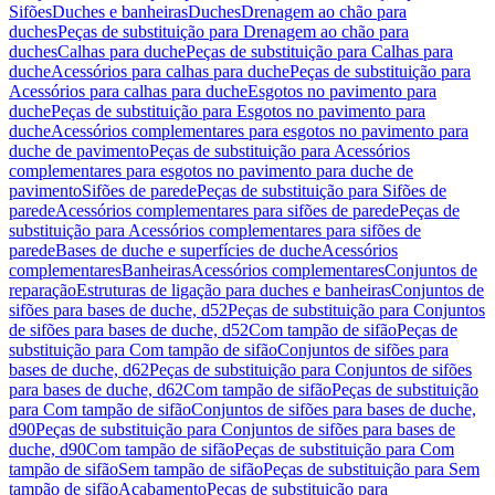
Sifões
Duches e banheiras
Duches
Drenagem ao chão para
duches
Peças de substituição para Drenagem ao chão para
duches
Calhas para duche
Peças de substituição para Calhas para
duche
Acessórios para calhas para duche
Peças de substituição para
Acessórios para calhas para duche
Esgotos no pavimento para
duche
Peças de substituição para Esgotos no pavimento para
duche
Acessórios complementares para esgotos no pavimento para
duche de pavimento
Peças de substituição para Acessórios
complementares para esgotos no pavimento para duche de
pavimento
Sifões de parede
Peças de substituição para Sifões de
parede
Acessórios complementares para sifões de parede
Peças de
substituição para Acessórios complementares para sifões de
parede
Bases de duche e superfícies de duche
Acessórios
complementares
Banheiras
Acessórios complementares
Conjuntos de
reparação
Estruturas de ligação para duches e banheiras
Conjuntos de
sifões para bases de duche, d52
Peças de substituição para Conjuntos
de sifões para bases de duche, d52
Com tampão de sifão
Peças de
substituição para Com tampão de sifão
Conjuntos de sifões para
bases de duche, d62
Peças de substituição para Conjuntos de sifões
para bases de duche, d62
Com tampão de sifão
Peças de substituição
para Com tampão de sifão
Conjuntos de sifões para bases de duche,
d90
Peças de substituição para Conjuntos de sifões para bases de
duche, d90
Com tampão de sifão
Peças de substituição para Com
tampão de sifão
Sem tampão de sifão
Peças de substituição para Sem
tampão de sifão
Acabamento
Peças de substituição para