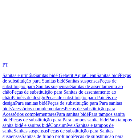
PT
Sanitas e urinóis
Sanitas bidé Geberit AquaClean
Sanitas bidé
Peças
de substituição para Sanitas bidé
Sanitas suspensas
Peças de
substituição para Sanitas suspensas
Sanitas de assentamento ao
chão
Peças de substituição para Sanitas de assentamento ao
chão
Painéis de design
Peças de substituição para Painéis de
design
Para sanitas bidé
Peças de substituição para Para sanitas
bidé
Acessórios complementares
Peças de substituição para
Acessórios complementares
Para sanitas bidé
Para tampos sanita
bidé
Peças de substituição para Para tampos sanita bidé
Para tampos
sanita bidé e sanitas bidé
Consumíveis
Sanitas e tampos de
sanita
Sanitas suspensas
Peças de substituição para Sanitas
suspensas
Sanitas de fundo profundo
Peças de substituição para