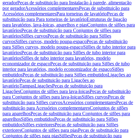
gerador
Peças de substituição para Instalação à parede, alimentação
por gerador
Acessórios complementares
Peças de substituição para
Acessórios complementares
Para torneiras de lavatório
Peças de
substituição para Para torneiras de lavatório
Estruturas de ligação
para lavatórios, lava-loiças, aparelhos e pias
Conjuntos de sifões para
lavatórios
Peças de substituição para Conjuntos de sifões para
lavatórios
Sifões curvos
Peças de substituição para Sifões
curvos
Sifões curvos, modelo poupa-espaço
Peças de substituição
para Sifões curvos, modelo poupa-espaço
Sifões de tubo interior para
lavatórios
Peças de substituição para Sifões de tubo interior para
lavatórios
Sifões de tubo interior para lavatórios, modelo
economizador de espaço
Peças de substituição para Sifões de tubo
interior para lavatórios, modelo economizador de espaço
Sifões
embutidos
Peças de substituição para Sifões embutidos
Ligações ao
lavatório
Peças de substituição para Ligações ao
lavatório
Tampas
Ligações
Peças de substituição para
Ligações
Conjuntos de sifões para lava-loiças
Peças de substituição
para Conjuntos de sifões para lava-loiças
Sifões curvos
Peças de
substituição para Sifões curvos
Acessórios complementares
Peças de
substituição para Acessórios complementares
Conjuntos de sifões
para aparelhos
Peças de substituição para Conjuntos de sifões para
aparelhos
Sifões embutidos
Peças de substituição para Sifões
embutidos
Sifões exteriores
Peças de substituição para Sifões
exteriores
Conjuntos de sifões para pias
Peças de substituição para
Conjuntos de sifões para pias
Sifões
Peças de substituição para