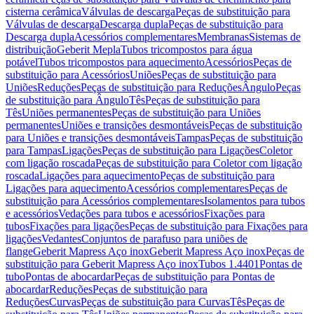
cisterna cerâmica
Válvulas de descarga
Peças de substituição para
Válvulas de descarga
Descarga dupla
Peças de substituição para
Descarga dupla
Acessórios complementares
Membranas
Sistemas de
distribuição
Geberit Mepla
Tubos tricompostos para água
potável
Tubos tricompostos para aquecimento
Acessórios
Peças de
substituição para Acessórios
Uniões
Peças de substituição para
Uniões
Reduções
Peças de substituição para Reduções
Ângulo
Peças
de substituição para Ângulo
Tês
Peças de substituição para
Tês
Uniões permanentes
Peças de substituição para Uniões
permanentes
Uniões e transições desmontáveis
Peças de substituição
para Uniões e transições desmontáveis
Tampas
Peças de substituição
para Tampas
Ligações
Peças de substituição para Ligações
Coletor
com ligação roscada
Peças de substituição para Coletor com ligação
roscada
Ligações para aquecimento
Peças de substituição para
Ligações para aquecimento
Acessórios complementares
Peças de
substituição para Acessórios complementares
Isolamentos para tubos
e acessórios
Vedações para tubos e acessórios
Fixações para
tubos
Fixações para ligações
Peças de substituição para Fixações para
ligações
Vedantes
Conjuntos de parafuso para uniões de
flange
Geberit Mapress Aço inox
Geberit Mapress Aço inox
Peças de
substituição para Geberit Mapress Aço inox
Tubos 1.4401
Pontas de
tubo
Pontas de abocardar
Peças de substituição para Pontas de
abocardar
Reduções
Peças de substituição para
Reduções
Curvas
Peças de substituição para Curvas
Tês
Peças de