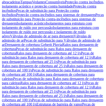
abraçadeiras
Tampas
Vedantes
Consumíveis
Proteção contra incêndios,
isolamento acústico e proteção contra humidade
Proteção contra
incêndios
Peças de substituição para Proteção contra
incêndios
Proteção contra-incêndios para sistemas de drenagem
Peças
de substituição para Proteção contra-incêndios para sistemas de
drenagem
Isolamento acústico
Isolamentos para estrutura com
isolamento de ruído por percussão
Isolamentos para estrutura com
isolamento de ruído por percussão e isolamento de ruído
aéreo
Válvulas de admissão de ar para drenagem
Válvulas de
admissão de ar
Peças de substituição para Válvulas de admissão de
ar
Drenagem de cobertura Geberit Pluvia
Ralos para drenagem de
cobertura
Peças de substituição para Ralos para drenagem de
cobertura
Ralos para drenagem de cobertura até 12 l/s
Peças de
substituição para Ralos para drenagem de cobertura até 12 l/s
Ralos
para drenagem de cobertura até 25 l/s
Peças de substituição para
Ralos para drenagem de cobertura até 25 l/s
Ralos para drenagem de
cobertura até 100 l/s
Peças de substituição para Ralos para drenagem
de cobertura até 100 l/s
Ralos para drenagem de cobertura para
caleiras
Peças de substituição para Ralos para drenagem de cobertura
para caleiras
Ralos para drenagem de cobertura até 12 l/s
Peças de
substituição para Ralos para drenagem de cobertura até 12 l/s
Ralos
para drenagem de cobertura até 25 l/s
Peças de substituição para
Ralos para drenagem de cobertura até 25 l/s
Ralos para drenagem de
cobertura até 100 l/s
Peças de substituição para Ralos para drenagem
de cobertura até 100 l/s
Estruturas de barreira de vapor
Peças de