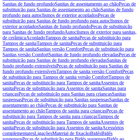
Sanitas de fundo profundo
Sanitas de assentamento ao chão
Peças de
substituição para Sanitas de assentamento ao chão
Sanitas de fundo
profundo para autoclismos de exterior acoplados
Peças de
substituição para Sanitas de fundo profundo para autoclismos de
exterior acoplados
Sanitas de fundo profundo
Peças de substituição
para Sanitas de fundo profundo
Autoclismos de exterior para sanitas,
de cerâmica
Acoplado
Tampos de sanita
Peças de substituição para
Tampos de sanita
Tampos de sanita
Peças de substituição para
Tampos de sanita
Sanitas versão Comfort
Peças de substituição para
Sanitas versão Comfort
Sanitas de fundo profundo elevadas
Peças de
substituição para Sanitas de fundo profundo elevadas
Sanitas de
fundo profundo extensíveis
Peças de substituição para Sanitas de
fundo profundo extensíveis
Tampos de sanita versão Comfort
Peças
de substituição para Tampos de sanita versão Comfort
Tampos de
sanita
Peças de substituição para Tampos de sanita
Assentos de
sanita
Peças de substituição para Assentos de sanita
Sanitas para
crianças
Peças de substituição para Sanitas para crianças
Sanitas
suspensas
Peças de substituição para Sanitas suspensas
Sanitas de
assentamento ao chão
Peças de substituição para Sanitas de
assentamento ao chão
Tampos de sanita para crianças
Peças de
substituição para Tampos de sanita para crianças
Tampos de
sanita
Peças de substituição para Tampos de sanita
Assentos de
sanita
Peças de substituição para Assentos de sanita
Acessórios
complementares
Ligações
Material de fixação
Bidés
Bidés
suspensos
Peças de substituição para Bidés suspensos
Bidés ao