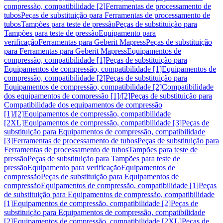
compressão, compatibilidade [2]
Ferramentas de processamento de
tubos
Peças de substituição para Ferramentas de processamento de
tubos
Tampões para teste de pressão
Peças de substituição para
Tampões para teste de pressão
Equipamento para
verificação
Ferramentas para Geberit Mapress
Peças de substituição
para Ferramentas para Geberit Mapress
Equipamentos de
compressão, compatibilidade [1]
Peças de substituição para
Equipamentos de compressão, compatibilidade [1]
Equipamentos de
compressão, compatibilidade [2]
Peças de substituição para
Equipamentos de compressão, compatibilidade [2]
Compatibilidade
dos equipamentos de compressão [1]/[2]
Peças de substituição para
Compatibilidade dos equipamentos de compressão
[1]/[2]
Equipamentos de compressão, compatibilidade
[2XL]
Equipamentos de compressão, compatibilidade [3]
Peças de
substituição para Equipamentos de compressão, compatibilidade
[3]
Ferramentas de processamento de tubos
Peças de substituição para
Ferramentas de processamento de tubos
Tampões para teste de
pressão
Peças de substituição para Tampões para teste de
pressão
Equipamento para verificação
Equipamentos de
compressão
Peças de substituição para Equipamentos de
compressão
Equipamentos de compressão, compatibilidade [1]
Peças
de substituição para Equipamentos de compressão, compatibilidade
[1]
Equipamentos de compressão, compatibilidade [2]
Peças de
substituição para Equipamentos de compressão, compatibilidade
[2]
Equipamentos de compressão, compatibilidade [2XL]
Peças de