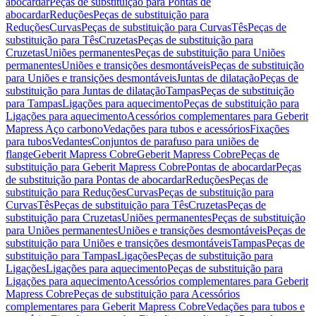
abocardar
Peças de substituição para Pontas de
abocardar
Reduções
Peças de substituição para
Reduções
Curvas
Peças de substituição para Curvas
Tês
Peças de
substituição para Tês
Cruzetas
Peças de substituição para
Cruzetas
Uniões permanentes
Peças de substituição para Uniões
permanentes
Uniões e transições desmontáveis
Peças de substituição
para Uniões e transições desmontáveis
Juntas de dilatação
Peças de
substituição para Juntas de dilatação
Tampas
Peças de substituição
para Tampas
Ligações para aquecimento
Peças de substituição para
Ligações para aquecimento
Acessórios complementares para Geberit
Mapress Aço carbono
Vedações para tubos e acessórios
Fixações
para tubos
Vedantes
Conjuntos de parafuso para uniões de
flange
Geberit Mapress Cobre
Geberit Mapress Cobre
Peças de
substituição para Geberit Mapress Cobre
Pontas de abocardar
Peças
de substituição para Pontas de abocardar
Reduções
Peças de
substituição para Reduções
Curvas
Peças de substituição para
Curvas
Tês
Peças de substituição para Tês
Cruzetas
Peças de
substituição para Cruzetas
Uniões permanentes
Peças de substituição
para Uniões permanentes
Uniões e transições desmontáveis
Peças de
substituição para Uniões e transições desmontáveis
Tampas
Peças de
substituição para Tampas
Ligações
Peças de substituição para
Ligações
Ligações para aquecimento
Peças de substituição para
Ligações para aquecimento
Acessórios complementares para Geberit
Mapress Cobre
Peças de substituição para Acessórios
complementares para Geberit Mapress Cobre
Vedações para tubos e