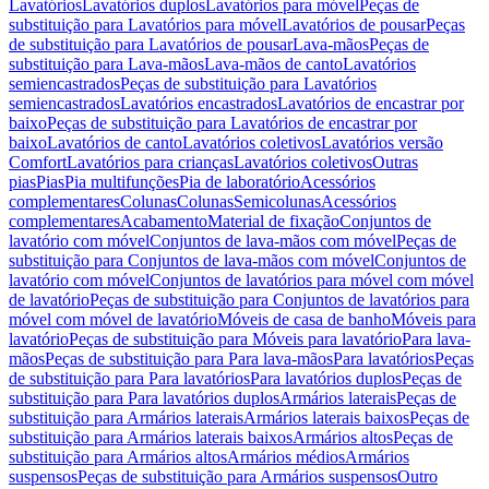
Lavatórios
Lavatórios duplos
Lavatórios para móvel
Peças de
substituição para Lavatórios para móvel
Lavatórios de pousar
Peças
de substituição para Lavatórios de pousar
Lava-mãos
Peças de
substituição para Lava-mãos
Lava-mãos de canto
Lavatórios
semiencastrados
Peças de substituição para Lavatórios
semiencastrados
Lavatórios encastrados
Lavatórios de encastrar por
baixo
Peças de substituição para Lavatórios de encastrar por
baixo
Lavatórios de canto
Lavatórios coletivos
Lavatórios versão
Comfort
Lavatórios para crianças
Lavatórios coletivos
Outras
pias
Pias
Pia multifunções
Pia de laboratório
Acessórios
complementares
Colunas
Colunas
Semicolunas
Acessórios
complementares
Acabamento
Material de fixação
Conjuntos de
lavatório com móvel
Conjuntos de lava-mãos com móvel
Peças de
substituição para Conjuntos de lava-mãos com móvel
Conjuntos de
lavatório com móvel
Conjuntos de lavatórios para móvel com móvel
de lavatório
Peças de substituição para Conjuntos de lavatórios para
móvel com móvel de lavatório
Móveis de casa de banho
Móveis para
lavatório
Peças de substituição para Móveis para lavatório
Para lava-
mãos
Peças de substituição para Para lava-mãos
Para lavatórios
Peças
de substituição para Para lavatórios
Para lavatórios duplos
Peças de
substituição para Para lavatórios duplos
Armários laterais
Peças de
substituição para Armários laterais
Armários laterais baixos
Peças de
substituição para Armários laterais baixos
Armários altos
Peças de
substituição para Armários altos
Armários médios
Armários
suspensos
Peças de substituição para Armários suspensos
Outro