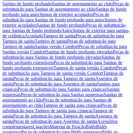
Sanitas de fundo profundo
Sanitas de assentamento ao chão
Peças de
substituição para Sanitas de assentamento ao chão
Sanitas de fundo
profundo para autoclismos de exterior acoplados
Peças de
substituição para Sanitas de fundo profundo para autoclismos de
exterior acoplados
Sanitas de fundo profundo
Peças de substituição
para Sanitas de fundo profundo
Autoclismos de exterior para sanitas,
de cerâmica
Acoplado
Tampos de sanita
Peças de substituição para
Tampos de sanita
Tampos de sanita
Peças de substituição para
Tampos de sanita
Sanitas versão Comfort
Peças de substituição para
Sanitas versão Comfort
Sanitas de fundo profundo elevadas
Peças de
substituição para Sanitas de fundo profundo elevadas
Sanitas de
fundo profundo extensíveis
Peças de substituição para Sanitas de
fundo profundo extensíveis
Tampos de sanita versão Comfort
Peças
de substituição para Tampos de sanita versão Comfort
Tampos de
sanita
Peças de substituição para Tampos de sanita
Assentos de
sanita
Peças de substituição para Assentos de sanita
Sanitas para
crianças
Peças de substituição para Sanitas para crianças
Sanitas
suspensas
Peças de substituição para Sanitas suspensas
Sanitas de
assentamento ao chão
Peças de substituição para Sanitas de
assentamento ao chão
Tampos de sanita para crianças
Peças de
substituição para Tampos de sanita para crianças
Tampos de
sanita
Peças de substituição para Tampos de sanita
Assentos de
sanita
Peças de substituição para Assentos de sanita
Acessórios
complementares
Ligações
Material de fixação
Bidés
Bidés
suspensos
Peças de substituição para Bidés suspensos
Bidés ao