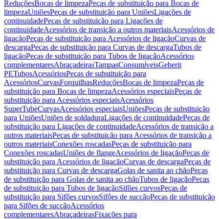
Reduções
Bocas de limpeza
Peças de substituição para Bocas de
limpeza
Uniões
Peças de substituição para Uniões
Ligações de
continuidade
Peças de substituição para Ligações de
continuidade
Acessórios de transição a outros materiais
Acessórios de
ligação
Peças de substituição para Acessórios de ligação
Curvas de
descarga
Peças de substituição para Curvas de descarga
Tubos de
ligação
Peças de substituição para Tubos de ligação
Acessórios
complementares
Abraçadeiras
Tampas
Consumíveis
Geberit
PE
Tubos
Acessórios
Peças de substituição para
Acessórios
Curvas
Forquilhas
Reduções
Bocas de limpeza
Peças de
substituição para Bocas de limpeza
Acessórios especiais
Peças de
substituição para Acessórios especiais
Acessórios
SuperTube
Curvas
Acessórios especiais
Uniões
Peças de substituição
para Uniões
Uniões de soldadura
Ligações de continuidade
Peças de
substituição para Ligações de continuidade
Acessórios de transição a
outros materiais
Peças de substituição para Acessórios de transição a
outros materiais
Conexões roscadas
Peças de substituição para
Conexões roscadas
Uniões de flange
Acessórios de ligação
Peças de
substituição para Acessórios de ligação
Curvas de descarga
Peças de
substituição para Curvas de descarga
Golas de sanita ao chão
Peças
de substituição para Golas de sanita ao chão
Tubos de ligação
Peças
de substituição para Tubos de ligação
Sifões curvos
Peças de
substituição para Sifões curvos
Sifões de sucção
Peças de substituição
para Sifões de sucção
Acessórios
complementares
Abraçadeiras
Fixações para