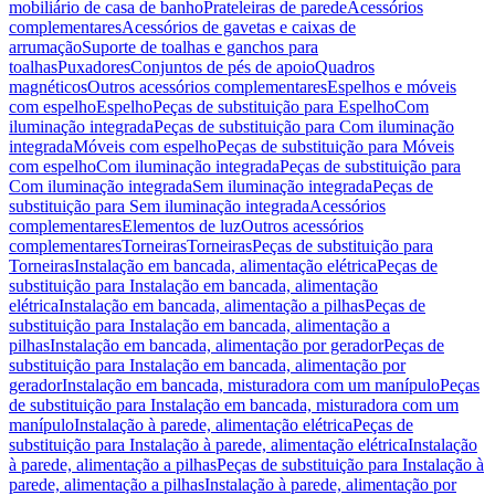
mobiliário de casa de banho
Prateleiras de parede
Acessórios
complementares
Acessórios de gavetas e caixas de
arrumação
Suporte de toalhas e ganchos para
toalhas
Puxadores
Conjuntos de pés de apoio
Quadros
magnéticos
Outros acessórios complementares
Espelhos e móveis
com espelho
Espelho
Peças de substituição para Espelho
Com
iluminação integrada
Peças de substituição para Com iluminação
integrada
Móveis com espelho
Peças de substituição para Móveis
com espelho
Com iluminação integrada
Peças de substituição para
Com iluminação integrada
Sem iluminação integrada
Peças de
substituição para Sem iluminação integrada
Acessórios
complementares
Elementos de luz
Outros acessórios
complementares
Torneiras
Torneiras
Peças de substituição para
Torneiras
Instalação em bancada, alimentação elétrica
Peças de
substituição para Instalação em bancada, alimentação
elétrica
Instalação em bancada, alimentação a pilhas
Peças de
substituição para Instalação em bancada, alimentação a
pilhas
Instalação em bancada, alimentação por gerador
Peças de
substituição para Instalação em bancada, alimentação por
gerador
Instalação em bancada, misturadora com um manípulo
Peças
de substituição para Instalação em bancada, misturadora com um
manípulo
Instalação à parede, alimentação elétrica
Peças de
substituição para Instalação à parede, alimentação elétrica
Instalação
à parede, alimentação a pilhas
Peças de substituição para Instalação à
parede, alimentação a pilhas
Instalação à parede, alimentação por