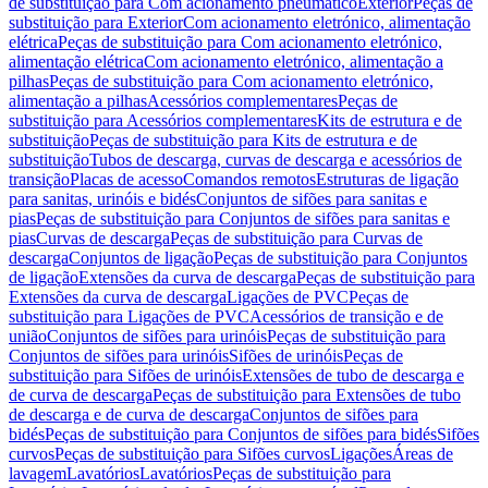
de substituição para Com acionamento pneumático
Exterior
Peças de
substituição para Exterior
Com acionamento eletrónico, alimentação
elétrica
Peças de substituição para Com acionamento eletrónico,
alimentação elétrica
Com acionamento eletrónico, alimentação a
pilhas
Peças de substituição para Com acionamento eletrónico,
alimentação a pilhas
Acessórios complementares
Peças de
substituição para Acessórios complementares
Kits de estrutura e de
substituição
Peças de substituição para Kits de estrutura e de
substituição
Tubos de descarga, curvas de descarga e acessórios de
transição
Placas de acesso
Comandos remotos
Estruturas de ligação
para sanitas, urinóis e bidés
Conjuntos de sifões para sanitas e
pias
Peças de substituição para Conjuntos de sifões para sanitas e
pias
Curvas de descarga
Peças de substituição para Curvas de
descarga
Conjuntos de ligação
Peças de substituição para Conjuntos
de ligação
Extensões da curva de descarga
Peças de substituição para
Extensões da curva de descarga
Ligações de PVC
Peças de
substituição para Ligações de PVC
Acessórios de transição e de
união
Conjuntos de sifões para urinóis
Peças de substituição para
Conjuntos de sifões para urinóis
Sifões de urinóis
Peças de
substituição para Sifões de urinóis
Extensões de tubo de descarga e
de curva de descarga
Peças de substituição para Extensões de tubo
de descarga e de curva de descarga
Conjuntos de sifões para
bidés
Peças de substituição para Conjuntos de sifões para bidés
Sifões
curvos
Peças de substituição para Sifões curvos
Ligações
Áreas de
lavagem
Lavatórios
Lavatórios
Peças de substituição para