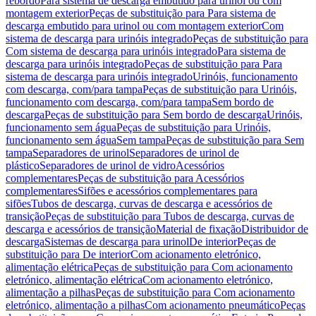
rebordo
Para sistema de descarga embutido para urinol ou com
montagem exterior
Peças de substituição para Para sistema de
descarga embutido para urinol ou com montagem exterior
Com
sistema de descarga para urinóis integrado
Peças de substituição para
Com sistema de descarga para urinóis integrado
Para sistema de
descarga para urinóis integrado
Peças de substituição para Para
sistema de descarga para urinóis integrado
Urinóis, funcionamento
com descarga, com/para tampa
Peças de substituição para Urinóis,
funcionamento com descarga, com/para tampa
Sem bordo de
descarga
Peças de substituição para Sem bordo de descarga
Urinóis,
funcionamento sem água
Peças de substituição para Urinóis,
funcionamento sem água
Sem tampa
Peças de substituição para Sem
tampa
Separadores de urinol
Separadores de urinol de
plástico
Separadores de urinol de vidro
Acessórios
complementares
Peças de substituição para Acessórios
complementares
Sifões e acessórios complementares para
sifões
Tubos de descarga, curvas de descarga e acessórios de
transição
Peças de substituição para Tubos de descarga, curvas de
descarga e acessórios de transição
Material de fixação
Distribuidor de
descarga
Sistemas de descarga para urinol
De interior
Peças de
substituição para De interior
Com acionamento eletrónico,
alimentação elétrica
Peças de substituição para Com acionamento
eletrónico, alimentação elétrica
Com acionamento eletrónico,
alimentação a pilhas
Peças de substituição para Com acionamento
eletrónico, alimentação a pilhas
Com acionamento pneumático
Peças