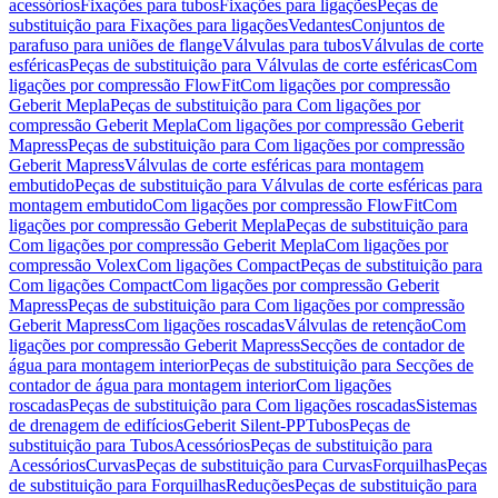
acessórios
Fixações para tubos
Fixações para ligações
Peças de
substituição para Fixações para ligações
Vedantes
Conjuntos de
parafuso para uniões de flange
Válvulas para tubos
Válvulas de corte
esféricas
Peças de substituição para Válvulas de corte esféricas
Com
ligações por compressão FlowFit
Com ligações por compressão
Geberit Mepla
Peças de substituição para Com ligações por
compressão Geberit Mepla
Com ligações por compressão Geberit
Mapress
Peças de substituição para Com ligações por compressão
Geberit Mapress
Válvulas de corte esféricas para montagem
embutido
Peças de substituição para Válvulas de corte esféricas para
montagem embutido
Com ligações por compressão FlowFit
Com
ligações por compressão Geberit Mepla
Peças de substituição para
Com ligações por compressão Geberit Mepla
Com ligações por
compressão Volex
Com ligações Compact
Peças de substituição para
Com ligações Compact
Com ligações por compressão Geberit
Mapress
Peças de substituição para Com ligações por compressão
Geberit Mapress
Com ligações roscadas
Válvulas de retenção
Com
ligações por compressão Geberit Mapress
Secções de contador de
água para montagem interior
Peças de substituição para Secções de
contador de água para montagem interior
Com ligações
roscadas
Peças de substituição para Com ligações roscadas
Sistemas
de drenagem de edifícios
Geberit Silent-PP
Tubos
Peças de
substituição para Tubos
Acessórios
Peças de substituição para
Acessórios
Curvas
Peças de substituição para Curvas
Forquilhas
Peças
de substituição para Forquilhas
Reduções
Peças de substituição para