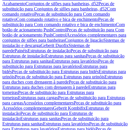
Acabamento
Conjuntos de sifões para banheiras, d52
Peças de
substituição para Conjuntos de sifões para banheiras, d52
Com
comando rotativo
Peças de substituição para Com comando
rotativo
Com comando rotativo e bica de enchimento
Peças de
substituição para Com comando rotativo e bica de enchimento
Com
botão de acionamento PushControl
Peças de substituição para Com
botão de acionamento PushControl
Acessórios complementares para
conjuntos de sifões para banheiras
Conjuntos de ligação
Sistemas de
instalação e descarga
Geberit Duofix
Sistemas de
parede
Painéis
Estruturas de instalação
Peças de substituição para
Estruturas de instalação
Estruturas para sanitas
Peças de substituição
para Estruturas para sanitas
Estruturas para lavatórios
Peças de
substituição para Estruturas para lavatórios
Estruturas para
bidés
Peças de substituição para Estruturas para bidés
Estruturas para
urinóis
Peças de substituição para Estruturas para urinóis
Estruturas
para duches com drenagem à parede
Peças de substituição para
Estruturas para duches com drenagem à parede
Estruturas para
torneiras
Peças de substituição para Estruturas para
torneiras
Estruturas para cargas
Peças de substituição para Estruturas
para cargas
Acessórios complementares
Peças de substituição para
Acessórios complementares
Geberit Kombifix
Estruturas de
instalação
Peças de substituição para Estruturas de
instalação
Estruturas para sanitas
Peças de substituição para
Estruturas para sanitas
Estruturas para lavatórios
Peças de substituição
para Estruturas para lavatórios
Estruturas para bidés
Peças de