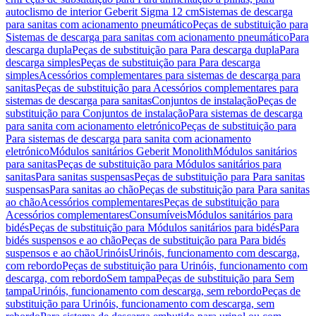
autoclismo de interior Geberit Sigma 12 cm
Sistemas de descarga
para sanitas com acionamento pneumático
Peças de substituição para
Sistemas de descarga para sanitas com acionamento pneumático
Para
descarga dupla
Peças de substituição para Para descarga dupla
Para
descarga simples
Peças de substituição para Para descarga
simples
Acessórios complementares para sistemas de descarga para
sanitas
Peças de substituição para Acessórios complementares para
sistemas de descarga para sanitas
Conjuntos de instalação
Peças de
substituição para Conjuntos de instalação
Para sistemas de descarga
para sanita com acionamento eletrónico
Peças de substituição para
Para sistemas de descarga para sanita com acionamento
eletrónico
Módulos sanitários Geberit Monolith
Módulos sanitários
para sanitas
Peças de substituição para Módulos sanitários para
sanitas
Para sanitas suspensas
Peças de substituição para Para sanitas
suspensas
Para sanitas ao chão
Peças de substituição para Para sanitas
ao chão
Acessórios complementares
Peças de substituição para
Acessórios complementares
Consumíveis
Módulos sanitários para
bidés
Peças de substituição para Módulos sanitários para bidés
Para
bidés suspensos e ao chão
Peças de substituição para Para bidés
suspensos e ao chão
Urinóis
Urinóis, funcionamento com descarga,
com rebordo
Peças de substituição para Urinóis, funcionamento com
descarga, com rebordo
Sem tampa
Peças de substituição para Sem
tampa
Urinóis, funcionamento com descarga, sem rebordo
Peças de
substituição para Urinóis, funcionamento com descarga, sem