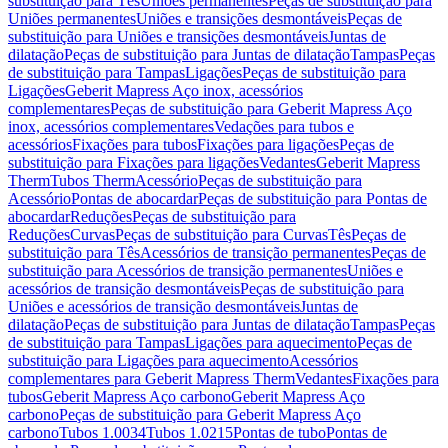
substituição para Tês
Uniões permanentes
Peças de substituição para
Uniões permanentes
Uniões e transições desmontáveis
Peças de
substituição para Uniões e transições desmontáveis
Juntas de
dilatação
Peças de substituição para Juntas de dilatação
Tampas
Peças
de substituição para Tampas
Ligações
Peças de substituição para
Ligações
Geberit Mapress Aço inox, acessórios
complementares
Peças de substituição para Geberit Mapress Aço
inox, acessórios complementares
Vedações para tubos e
acessórios
Fixações para tubos
Fixações para ligações
Peças de
substituição para Fixações para ligações
Vedantes
Geberit Mapress
Therm
Tubos Therm
Acessório
Peças de substituição para
Acessório
Pontas de abocardar
Peças de substituição para Pontas de
abocardar
Reduções
Peças de substituição para
Reduções
Curvas
Peças de substituição para Curvas
Tês
Peças de
substituição para Tês
Acessórios de transição permanentes
Peças de
substituição para Acessórios de transição permanentes
Uniões e
acessórios de transição desmontáveis
Peças de substituição para
Uniões e acessórios de transição desmontáveis
Juntas de
dilatação
Peças de substituição para Juntas de dilatação
Tampas
Peças
de substituição para Tampas
Ligações para aquecimento
Peças de
substituição para Ligações para aquecimento
Acessórios
complementares para Geberit Mapress Therm
Vedantes
Fixações para
tubos
Geberit Mapress Aço carbono
Geberit Mapress Aço
carbono
Peças de substituição para Geberit Mapress Aço
carbono
Tubos 1.0034
Tubos 1.0215
Pontas de tubo
Pontas de