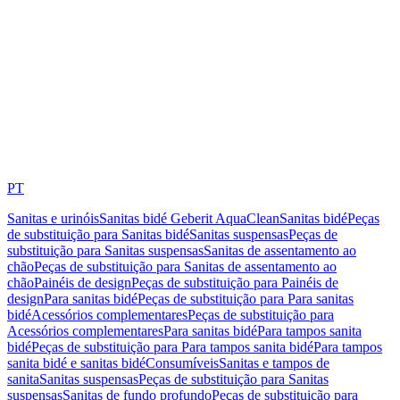
PT
Sanitas e urinóis
Sanitas bidé Geberit AquaClean
Sanitas bidé
Peças
de substituição para Sanitas bidé
Sanitas suspensas
Peças de
substituição para Sanitas suspensas
Sanitas de assentamento ao
chão
Peças de substituição para Sanitas de assentamento ao
chão
Painéis de design
Peças de substituição para Painéis de
design
Para sanitas bidé
Peças de substituição para Para sanitas
bidé
Acessórios complementares
Peças de substituição para
Acessórios complementares
Para sanitas bidé
Para tampos sanita
bidé
Peças de substituição para Para tampos sanita bidé
Para tampos
sanita bidé e sanitas bidé
Consumíveis
Sanitas e tampos de
sanita
Sanitas suspensas
Peças de substituição para Sanitas
suspensas
Sanitas de fundo profundo
Peças de substituição para