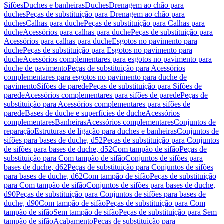
Sifões
Duches e banheiras
Duches
Drenagem ao chão para
duches
Peças de substituição para Drenagem ao chão para
duches
Calhas para duche
Peças de substituição para Calhas para
duche
Acessórios para calhas para duche
Peças de substituição para
Acessórios para calhas para duche
Esgotos no pavimento para
duche
Peças de substituição para Esgotos no pavimento para
duche
Acessórios complementares para esgotos no pavimento para
duche de pavimento
Peças de substituição para Acessórios
complementares para esgotos no pavimento para duche de
pavimento
Sifões de parede
Peças de substituição para Sifões de
parede
Acessórios complementares para sifões de parede
Peças de
substituição para Acessórios complementares para sifões de
parede
Bases de duche e superfícies de duche
Acessórios
complementares
Banheiras
Acessórios complementares
Conjuntos de
reparação
Estruturas de ligação para duches e banheiras
Conjuntos de
sifões para bases de duche, d52
Peças de substituição para Conjuntos
de sifões para bases de duche, d52
Com tampão de sifão
Peças de
substituição para Com tampão de sifão
Conjuntos de sifões para
bases de duche, d62
Peças de substituição para Conjuntos de sifões
para bases de duche, d62
Com tampão de sifão
Peças de substituição
para Com tampão de sifão
Conjuntos de sifões para bases de duche,
d90
Peças de substituição para Conjuntos de sifões para bases de
duche, d90
Com tampão de sifão
Peças de substituição para Com
tampão de sifão
Sem tampão de sifão
Peças de substituição para Sem
tampão de sifão
Acabamento
Peças de substituição para