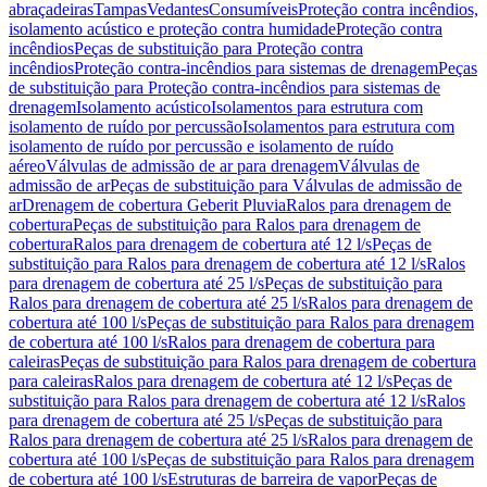
abraçadeiras
Tampas
Vedantes
Consumíveis
Proteção contra incêndios,
isolamento acústico e proteção contra humidade
Proteção contra
incêndios
Peças de substituição para Proteção contra
incêndios
Proteção contra-incêndios para sistemas de drenagem
Peças
de substituição para Proteção contra-incêndios para sistemas de
drenagem
Isolamento acústico
Isolamentos para estrutura com
isolamento de ruído por percussão
Isolamentos para estrutura com
isolamento de ruído por percussão e isolamento de ruído
aéreo
Válvulas de admissão de ar para drenagem
Válvulas de
admissão de ar
Peças de substituição para Válvulas de admissão de
ar
Drenagem de cobertura Geberit Pluvia
Ralos para drenagem de
cobertura
Peças de substituição para Ralos para drenagem de
cobertura
Ralos para drenagem de cobertura até 12 l/s
Peças de
substituição para Ralos para drenagem de cobertura até 12 l/s
Ralos
para drenagem de cobertura até 25 l/s
Peças de substituição para
Ralos para drenagem de cobertura até 25 l/s
Ralos para drenagem de
cobertura até 100 l/s
Peças de substituição para Ralos para drenagem
de cobertura até 100 l/s
Ralos para drenagem de cobertura para
caleiras
Peças de substituição para Ralos para drenagem de cobertura
para caleiras
Ralos para drenagem de cobertura até 12 l/s
Peças de
substituição para Ralos para drenagem de cobertura até 12 l/s
Ralos
para drenagem de cobertura até 25 l/s
Peças de substituição para
Ralos para drenagem de cobertura até 25 l/s
Ralos para drenagem de
cobertura até 100 l/s
Peças de substituição para Ralos para drenagem
de cobertura até 100 l/s
Estruturas de barreira de vapor
Peças de