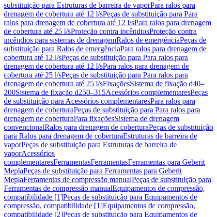
substituição para Estruturas de barreira de vapor
Para ralos para
drenagem de cobertura até 12 l/s
Peças de substituição para Para
ralos para drenagem de cobertura até 12 l/s
Para ralos para drenagem
de cobertura até 25 l/s
Proteção contra incêndios
Proteção contra
incêndios para sistemas de drenagem
Ralos de emergência
Peças de
substituição para Ralos de emergência
Para ralos para drenagem de
cobertura até 12 l/s
Peças de substituição para Para ralos para
drenagem de cobertura até 12 l/s
Para ralos para drenagem de
cobertura até 25 l/s
Peças de substituição para Para ralos para
drenagem de cobertura até 25 l/s
Fixações
Sistema de fixação d40–
200
Sistema de fixação d250–315
Acessórios complementares
Peças
de substituição para Acessórios complementares
Para ralos para
drenagem de cobertura
Peças de substituição para Para ralos para
drenagem de cobertura
Para fixações
Sistema de drenagem
convencional
Ralos para drenagem de cobertura
Peças de substituição
para Ralos para drenagem de cobertura
Estruturas de barreira de
vapor
Peças de substituição para Estruturas de barreira de
vapor
Acessórios
complementares
Ferramentas
Ferramentas
Ferramentas para Geberit
Mepla
Peças de substituição para Ferramentas para Geberit
Mepla
Ferramentas de compressão manual
Peças de substituição para
Ferramentas de compressão manual
Equipamentos de compressão,
compatibilidade [1]
Peças de substituição para Equipamentos de
compressão, compatibilidade [1]
Equipamentos de compressão,
compatibilidade [2]
Peças de substituição para Equipamentos de