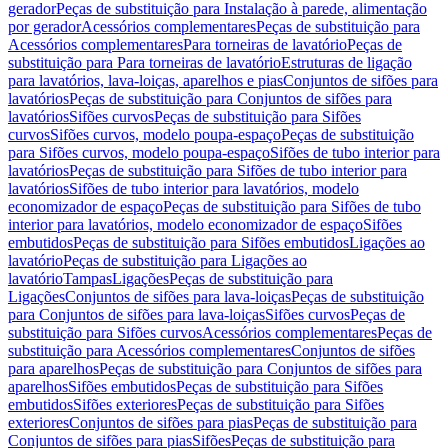
gerador
Peças de substituição para Instalação à parede, alimentação
por gerador
Acessórios complementares
Peças de substituição para
Acessórios complementares
Para torneiras de lavatório
Peças de
substituição para Para torneiras de lavatório
Estruturas de ligação
para lavatórios, lava-loiças, aparelhos e pias
Conjuntos de sifões para
lavatórios
Peças de substituição para Conjuntos de sifões para
lavatórios
Sifões curvos
Peças de substituição para Sifões
curvos
Sifões curvos, modelo poupa-espaço
Peças de substituição
para Sifões curvos, modelo poupa-espaço
Sifões de tubo interior para
lavatórios
Peças de substituição para Sifões de tubo interior para
lavatórios
Sifões de tubo interior para lavatórios, modelo
economizador de espaço
Peças de substituição para Sifões de tubo
interior para lavatórios, modelo economizador de espaço
Sifões
embutidos
Peças de substituição para Sifões embutidos
Ligações ao
lavatório
Peças de substituição para Ligações ao
lavatório
Tampas
Ligações
Peças de substituição para
Ligações
Conjuntos de sifões para lava-loiças
Peças de substituição
para Conjuntos de sifões para lava-loiças
Sifões curvos
Peças de
substituição para Sifões curvos
Acessórios complementares
Peças de
substituição para Acessórios complementares
Conjuntos de sifões
para aparelhos
Peças de substituição para Conjuntos de sifões para
aparelhos
Sifões embutidos
Peças de substituição para Sifões
embutidos
Sifões exteriores
Peças de substituição para Sifões
exteriores
Conjuntos de sifões para pias
Peças de substituição para
Conjuntos de sifões para pias
Sifões
Peças de substituição para