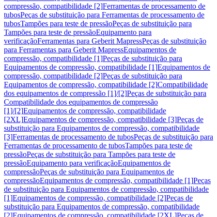
compressão, compatibilidade [2]
Ferramentas de processamento de
tubos
Peças de substituição para Ferramentas de processamento de
tubos
Tampões para teste de pressão
Peças de substituição para
Tampões para teste de pressão
Equipamento para
verificação
Ferramentas para Geberit Mapress
Peças de substituição
para Ferramentas para Geberit Mapress
Equipamentos de
compressão, compatibilidade [1]
Peças de substituição para
Equipamentos de compressão, compatibilidade [1]
Equipamentos de
compressão, compatibilidade [2]
Peças de substituição para
Equipamentos de compressão, compatibilidade [2]
Compatibilidade
dos equipamentos de compressão [1]/[2]
Peças de substituição para
Compatibilidade dos equipamentos de compressão
[1]/[2]
Equipamentos de compressão, compatibilidade
[2XL]
Equipamentos de compressão, compatibilidade [3]
Peças de
substituição para Equipamentos de compressão, compatibilidade
[3]
Ferramentas de processamento de tubos
Peças de substituição para
Ferramentas de processamento de tubos
Tampões para teste de
pressão
Peças de substituição para Tampões para teste de
pressão
Equipamento para verificação
Equipamentos de
compressão
Peças de substituição para Equipamentos de
compressão
Equipamentos de compressão, compatibilidade [1]
Peças
de substituição para Equipamentos de compressão, compatibilidade
[1]
Equipamentos de compressão, compatibilidade [2]
Peças de
substituição para Equipamentos de compressão, compatibilidade
[2]
Equipamentos de compressão, compatibilidade [2XL]
Peças de