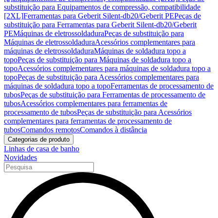
substituição para Equipamentos de compressão, compatibilidade
[2XL]
Ferramentas para Geberit Silent-db20/Geberit PE
Peças de
substituição para Ferramentas para Geberit Silent-db20/Geberit
PE
Máquinas de eletrossoldadura
Peças de substituição para
Máquinas de eletrossoldadura
Acessórios complementares para
máquinas de eletrossoldadura
Máquinas de soldadura topo a
topo
Peças de substituição para Máquinas de soldadura topo a
topo
Acessórios complementares para máquinas de soldadura topo a
topo
Peças de substituição para Acessórios complementares para
máquinas de soldadura topo a topo
Ferramentas de processamento de
tubos
Peças de substituição para Ferramentas de processamento de
tubos
Acessórios complementares para ferramentas de
processamento de tubos
Peças de substituição para Acessórios
complementares para ferramentas de processamento de
tubos
Comandos remotos
Comandos à distância
Categorias de produto
Linhas de casa de banho
Novidades