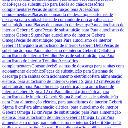
chão
Peças de substituição para Bidés ao chão
Acessórios
complementares
Peças de substituição para Acessórios
complementares
Placas de comando de descarga e sistemas de
descarga para sanitas
Placas de comando de descarga
Peças de
substituição para Placas de comando de descarga
Para autoclismo de
interior Geberit Sigma
Peças de substituição para Para autoclismo de
interior Geberit Sigma
Para autoclismo de interior Geberit
Omega
Peças de substituição para Para autoclismo de interior
Geberit Omega
Para autoclismo de interior Geberit Delta
Peças de
substituição para Para autoclismo de interior Geberit Delta
Para
autoclismo de interior Twinline
Peças de substituição para Para
autoclismo de interior Twinline
Acessórios
complementares
Consumíveis
Sistemas de descarga para sanitas com
acionamento eletrónico
Peças de substituição para Sistemas de
descarga para sanitas com acionamento eletrónico
Para alimentação
elétrica, para autoclismo de interior Geberit Sigma 12 cm
Peças de
substituição para Para alimentação elétrica, para autoclismo de
interior Geberit Sigma 12 cm
Para alimentação elétrica, para
autoclismos de interior Geberit Sigma 8 cm
Peças de substituição
para Para alimentação elétrica, para autoclismos de interior Geberit
Sigma 8 cm
Para alimentação elétrica, para autoclismo de interior
Geberit Omega 12 cm
Peças de substituição para Para alimentação
elétrica, para autoclismo de interior Geberit Omega 12 cm
Para
alimentação a pilhas, para autoclismo de interior Geberit Sigma 12
cm
Peças de substituição para Para alimentação a pilhas, para