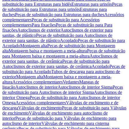
substituição para Estruturas para bidés
Estruturas para urinóis
Peças
de substituição para Estruturas para urinóis
Estruturas para
duches
Peças de substituição para Estruturas para duches
Acessórios
complementares
Peças de substituição para Acessórios
complementares
Para fixações
Peças de substituição para Para
fixações
Autoclismos de exterior
Autoclismos de exterior para
sanitas, de plástico
Peças de substituição para Autoclismos de
exterior para sanitas, de plástico
Acoplado
Peças de substituição para
Acoplado
Montagem alta
Peças de substituição para Montagem
alta
Montagem baixa e montagem a meia-altura
Peças de substituição
para Montagem baixa e montagem a meia-altura
Autoclismos de
exterior para sanitas, de cerâmica
Peças de substituição para
Autoclismos de exterior para sanitas, de cerâmica
Acoplado
Peças de
substituição para Acoplado
Tubos de descarga para autoclismo de
exterior
Montagem alta
Montagem baixa e montagem a meia-
altura
Acessórios complementares
Vedantes
Mangas de
ligação
Autoclismos de interior
Autoclismos de interior Sigma
Peças
de substituição para Autoclismos de interior Sigma
Autoclismos de
interior Omega
Peças de substituição para Autoclismos de interior
Omega
Acessórios complementares
Válvulas de enchimento e de
descarga
Válvulas de enchimento
Peças de substituição para Válvulas
de enchimento
Válvulas de enchimento para autoclismo de
interior
Peças de substituição para Válvulas de enchimento para
autoclismo de interior
Válvulas de enchimento para cisterna
cerâmica
Peças de substituição para Válvulas de enchimento para