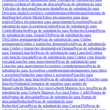
cisterna cerâmica
Válvulas de descarga
Peças de substituição para
Válvulas de descarga
Descarga dupla
Peças de substituição para
Descarga dupla
Acessórios complementares
Membranas
Sistemas de
distribuição
Geberit Mepla
Tubos tricompostos para água
potável
Tubos tricompostos para aquecimento
Acessórios
Peças de
substituição para Acessórios
Uniões
Peças de substituição para
Uniões
Reduções
Peças de substituição para Reduções
Ângulo
Peças
de substituição para Ângulo
Tês
Peças de substituição para
Tês
Uniões permanentes
Peças de substituição para Uniões
permanentes
Uniões e transições desmontáveis
Peças de substituição
para Uniões e transições desmontáveis
Tampas
Peças de substituição
para Tampas
Ligações
Peças de substituição para Ligações
Coletor
com ligação roscada
Peças de substituição para Coletor com ligação
roscada
Ligações para aquecimento
Peças de substituição para
Ligações para aquecimento
Acessórios complementares
Peças de
substituição para Acessórios complementares
Isolamentos para tubos
e acessórios
Vedações para tubos e acessórios
Fixações para
tubos
Fixações para ligações
Peças de substituição para Fixações para
ligações
Vedantes
Conjuntos de parafuso para uniões de
flange
Geberit Mapress Aço inox
Geberit Mapress Aço inox
Peças de
substituição para Geberit Mapress Aço inox
Tubos 1.4401
Pontas de
tubo
Pontas de abocardar
Peças de substituição para Pontas de
abocardar
Reduções
Peças de substituição para
Reduções
Curvas
Peças de substituição para Curvas
Tês
Peças de