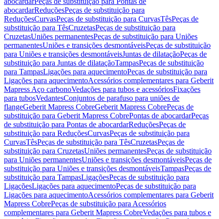
abocardar
Peças de substituição para Pontas de
abocardar
Reduções
Peças de substituição para
Reduções
Curvas
Peças de substituição para Curvas
Tês
Peças de
substituição para Tês
Cruzetas
Peças de substituição para
Cruzetas
Uniões permanentes
Peças de substituição para Uniões
permanentes
Uniões e transições desmontáveis
Peças de substituição
para Uniões e transições desmontáveis
Juntas de dilatação
Peças de
substituição para Juntas de dilatação
Tampas
Peças de substituição
para Tampas
Ligações para aquecimento
Peças de substituição para
Ligações para aquecimento
Acessórios complementares para Geberit
Mapress Aço carbono
Vedações para tubos e acessórios
Fixações
para tubos
Vedantes
Conjuntos de parafuso para uniões de
flange
Geberit Mapress Cobre
Geberit Mapress Cobre
Peças de
substituição para Geberit Mapress Cobre
Pontas de abocardar
Peças
de substituição para Pontas de abocardar
Reduções
Peças de
substituição para Reduções
Curvas
Peças de substituição para
Curvas
Tês
Peças de substituição para Tês
Cruzetas
Peças de
substituição para Cruzetas
Uniões permanentes
Peças de substituição
para Uniões permanentes
Uniões e transições desmontáveis
Peças de
substituição para Uniões e transições desmontáveis
Tampas
Peças de
substituição para Tampas
Ligações
Peças de substituição para
Ligações
Ligações para aquecimento
Peças de substituição para
Ligações para aquecimento
Acessórios complementares para Geberit
Mapress Cobre
Peças de substituição para Acessórios
complementares para Geberit Mapress Cobre
Vedações para tubos e