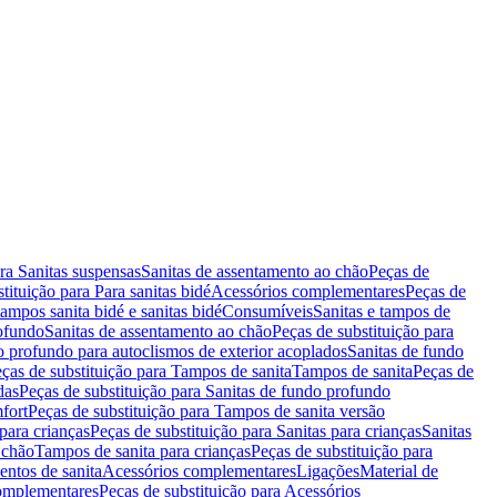
ara Sanitas suspensas
Sanitas de assentamento ao chão
Peças de
tituição para Para sanitas bidé
Acessórios complementares
Peças de
tampos sanita bidé e sanitas bidé
Consumíveis
Sanitas e tampos de
rofundo
Sanitas de assentamento ao chão
Peças de substituição para
o profundo para autoclismos de exterior acoplados
Sanitas de fundo
ças de substituição para Tampos de sanita
Tampos de sanita
Peças de
das
Peças de substituição para Sanitas de fundo profundo
fort
Peças de substituição para Tampos de sanita versão
para crianças
Peças de substituição para Sanitas para crianças
Sanitas
 chão
Tampos de sanita para crianças
Peças de substituição para
entos de sanita
Acessórios complementares
Ligações
Material de
omplementares
Peças de substituição para Acessórios