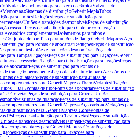
chimento
Válvulas de enchimento para autoclismo de interior
Peças de
a Válvulas de enchimento para cisterna cerâmica
Válvulas de
es
Membranas
Sistemas de distribuição
Geberit Mepla
Tubos
uição para Uniões
Reduções
Peças de substituição para
 permanentes
Uniões e transições desmontáveis
Peças de substituição
gação roscada
Peças de substituição para Coletor com ligação
ara Acessórios complementares
Isolamentos para tubos e
tes
Conjuntos de parafuso para uniões de flange
Geberit Mapress Aço
 substituição para Pontas de abocardar
Reduções
Peças de substituição
iões permanentes
Uniões e transições desmontáveis
Peças de
ição para Tampas
Ligações
Peças de substituição para Ligações
Geberit
a tubos e acessórios
Fixações para tubos
Fixações para ligações
Peças
as de abocardar
Peças de substituição para Pontas de
s de transição permanentes
Peças de substituição para Acessórios de
s
Juntas de dilatação
Peças de substituição para Juntas de
ios complementares para Geberit Mapress Therm
Vedantes
Fixações
Tubos 1.0215
Pontas de tubo
Pontas de abocardar
Peças de substituição
ra Tês
Cruzetas
Peças de substituição para Cruzetas
Uniões
desmontáveis
Juntas de dilatação
Peças de substituição para Juntas de
ios complementares para Geberit Mapress Aço carbono
Vedações para
ças de substituição para Geberit Mapress Cobre
Pontas de
vas
Tês
Peças de substituição para Tês
Cruzetas
Peças de substituição
a Uniões e transições desmontáveis
Tampas
Peças de substituição para
rios complementares para Geberit Mapress Cobre
Peças de
 ligações
Peças de substituição para Fixações para