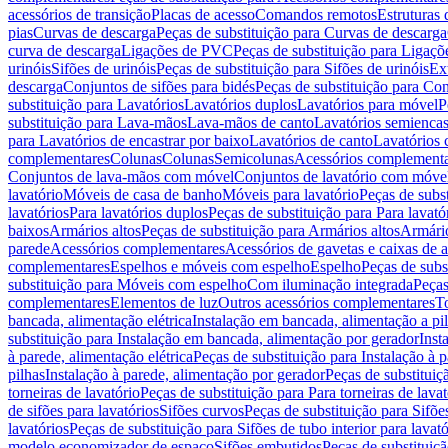
acessórios de transição
Placas de acesso
Comandos remotos
Estruturas 
pias
Curvas de descarga
Peças de substituição para Curvas de descarga
curva de descarga
Ligações de PVC
Peças de substituição para Ligaç
urinóis
Sifões de urinóis
Peças de substituição para Sifões de urinóis
Ex
descarga
Conjuntos de sifões para bidés
Peças de substituição para Con
substituição para Lavatórios
Lavatórios duplos
Lavatórios para móvel
P
substituição para Lava-mãos
Lava-mãos de canto
Lavatórios semiencas
para Lavatórios de encastrar por baixo
Lavatórios de canto
Lavatórios 
complementares
Colunas
Colunas
Semicolunas
Acessórios complementa
Conjuntos de lava-mãos com móvel
Conjuntos de lavatório com móve
lavatório
Móveis de casa de banho
Móveis para lavatório
Peças de subst
lavatórios
Para lavatórios duplos
Peças de substituição para Para lavató
baixos
Armários altos
Peças de substituição para Armários altos
Armári
parede
Acessórios complementares
Acessórios de gavetas e caixas de 
complementares
Espelhos e móveis com espelho
Espelho
Peças de subs
substituição para Móveis com espelho
Com iluminação integrada
Peças
complementares
Elementos de luz
Outros acessórios complementares
T
bancada, alimentação elétrica
Instalação em bancada, alimentação a pi
substituição para Instalação em bancada, alimentação por gerador
Inst
à parede, alimentação elétrica
Peças de substituição para Instalação à p
pilhas
Instalação à parede, alimentação por gerador
Peças de substituiç
torneiras de lavatório
Peças de substituição para Para torneiras de lavat
de sifões para lavatórios
Sifões curvos
Peças de substituição para Sifõe
lavatórios
Peças de substituição para Sifões de tubo interior para lavató
modelo economizador de espaço
Sifões embutidos
Peças de substituiç