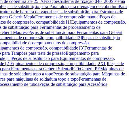
m de cobertura até 25 l/s
Fixações
Sistema de fixação d40–200
Sistema
a
Peças de substituição para Para ralos para drenagem de cobertura
Para
truturas de barreira de vapor
Peças de substituição para Estruturas de
 para Geberit Mepla
Ferramentas de compressão manual
Peças de
tos de compressão, compatibilidade [1]
Equipamentos de compressão,
s de substituição para Ferramentas de processamento de
Geberit Mapress
Peças de substituição para Ferramentas para Geberit
pamentos de compressão, compatibilidade [2]
Peças de substituição
 Compatibilidade dos equipamentos de compressão
uipamentos de compressão, compatibilidade [3]
Ferramentas de
o para Tampões para teste de pressão
Equipamento para
de [1]
Peças de substituição para Equipamentos de compressão,
de [2]
Equipamentos de compressão, compatibilidade [2XL]
Peças de
o para Ferramentas para Geberit Silent-db20/Geberit PE
Máquinas de
nas de soldadura topo a topo
Peças de substituição para Máquinas de
res para máquinas de soldadura topo a topo
Ferramentas de
rocessamento de tubos
Peças de substituição para Acessórios