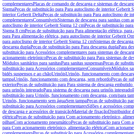
complementares
Placas de comando de descarga e sistemas de descarga
Sigma
Peças de substituição para Para autoclismo de interior Geberit 
interior Geberit Delta
Peças de substituição para Para autoclismo de in
complementares
Consumíveis
Sistemas de descarga para sanitas com a
autoclismo de interior Geberit Sigma 12 cm
Peças de substituição para
Sigma 8 cm
Peças de substituição para Para alimentação elétrica, para
para Para alimentação elétrica, para autoclismo de interior Geberit 
para autoclismo de interior Geberit Sigma 12 cm
Sistemas de descarga
descarga dupla
Peças de substituição para Para descarga dupla
Para de
substituição para Acessórios complementares para sistemas de descarg
acionamento eletrónico
Peças de substituição para Para sistemas de d
Módulos sanitários para sanitas
Para sanitas suspensas
Peças de substit
substituição para Acessórios complementares
Consumíveis
Módulos san
bidés suspensos e ao chão
Urinóis
Urinóis, funcionamento com descar
tampa
Urinóis, funcionamento com descarga, sem rebordo
Peças de su
exterior
Peças de substituição para Para sistema de descarga embutido
para urinóis integrado
Para sistema de descarga para urinóis integrado
substituição para Urinóis, funcionamento com descarga, com/para ta
Urinóis, funcionamento sem água
Sem tampa
Peças de substituição p
substituição para Acessórios complementares
Sifões e acessórios comp
de descarga e acessórios de transição
Material de fixação
Distribuidor 
elétrica
Peças de substituição para Com acionamento eletrónico, alimen
pilhas
Com acionamento pneumático
Peças de substituição para Com 
para Com acionamento eletrónico, alimentação elétrica
Com acionament
complementares
Peças de substituição para Acessórios complementare