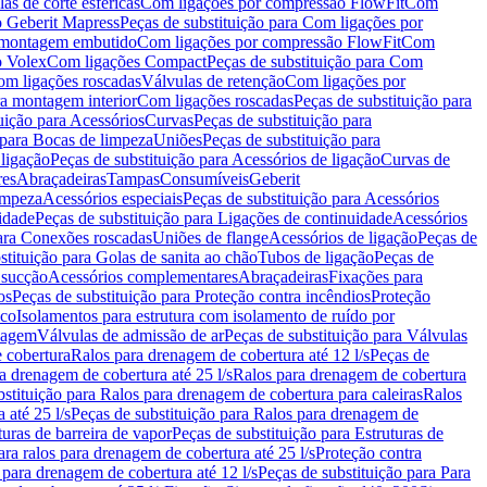
as de corte esféricas
Com ligações por compressão FlowFit
Com
 Geberit Mapress
Peças de substituição para Com ligações por
ra montagem embutido
Com ligações por compressão FlowFit
Com
o Volex
Com ligações Compact
Peças de substituição para Com
m ligações roscadas
Válvulas de retenção
Com ligações por
ra montagem interior
Com ligações roscadas
Peças de substituição para
uição para Acessórios
Curvas
Peças de substituição para
 para Bocas de limpeza
Uniões
Peças de substituição para
 ligação
Peças de substituição para Acessórios de ligação
Curvas de
res
Abraçadeiras
Tampas
Consumíveis
Geberit
limpeza
Acessórios especiais
Peças de substituição para Acessórios
idade
Peças de substituição para Ligações de continuidade
Acessórios
para Conexões roscadas
Uniões de flange
Acessórios de ligação
Peças de
stituição para Golas de sanita ao chão
Tubos de ligação
Peças de
 sucção
Acessórios complementares
Abraçadeiras
Fixações para
os
Peças de substituição para Proteção contra incêndios
Proteção
ico
Isolamentos para estrutura com isolamento de ruído por
enagem
Válvulas de admissão de ar
Peças de substituição para Válvulas
e cobertura
Ralos para drenagem de cobertura até 12 l/s
Peças de
a drenagem de cobertura até 25 l/s
Ralos para drenagem de cobertura
bstituição para Ralos para drenagem de cobertura para caleiras
Ralos
 até 25 l/s
Peças de substituição para Ralos para drenagem de
turas de barreira de vapor
Peças de substituição para Estruturas de
ara ralos para drenagem de cobertura até 25 l/s
Proteção contra
 para drenagem de cobertura até 12 l/s
Peças de substituição para Para