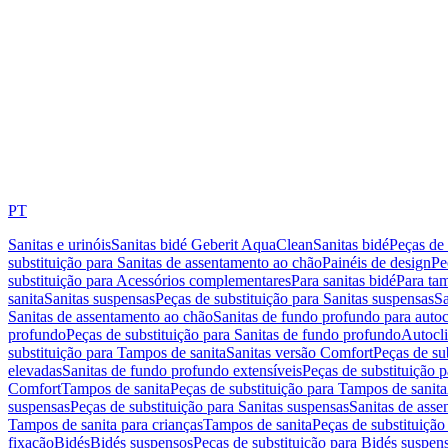
PT
Sanitas e urinóis
Sanitas bidé Geberit AquaClean
Sanitas bidé
Peças de 
substituição para Sanitas de assentamento ao chão
Painéis de design
Pe
substituição para Acessórios complementares
Para sanitas bidé
Para tam
sanita
Sanitas suspensas
Peças de substituição para Sanitas suspensas
Sa
Sanitas de assentamento ao chão
Sanitas de fundo profundo para autoc
profundo
Peças de substituição para Sanitas de fundo profundo
Autocli
substituição para Tampos de sanita
Sanitas versão Comfort
Peças de su
elevadas
Sanitas de fundo profundo extensíveis
Peças de substituição 
Comfort
Tampos de sanita
Peças de substituição para Tampos de sanita
suspensas
Peças de substituição para Sanitas suspensas
Sanitas de ass
Tampos de sanita para crianças
Tampos de sanita
Peças de substituição
fixação
Bidés
Bidés suspensos
Peças de substituição para Bidés suspen