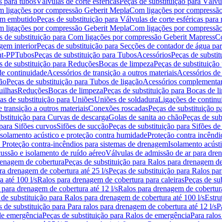
s para tubos
Válvulas de corte esféricas
Peças de substituição para Válvul
om ligações por compressão Geberit Mepla
Com ligações por compressão
gem embutido
Peças de substituição para Válvulas de corte esféricas pa
om ligações por compressão Geberit Mepla
Com ligações por compressã
s de substituição para Com ligações por compressão Geberit Mapress
Co
gem interior
Peças de substituição para Secções de contador de água pa
nt-PP
Tubos
Peças de substituição para Tubos
Acessórios
Peças de substit
s de substituição para Reduções
Bocas de limpeza
Peças de substituição
de continuidade
Acessórios de transição a outros materiais
Acessórios de
ão
Peças de substituição para Tubos de ligação
Acessórios complementa
uilhas
Reduções
Bocas de limpeza
Peças de substituição para Bocas de 
as de substituição para Uniões
Uniões de soldadura
Ligações de continu
 transição a outros materiais
Conexões roscadas
Peças de substituição 
bstituição para Curvas de descarga
Golas de sanita ao chão
Peças de sub
 para Sifões curvos
Sifões de sucção
Peças de substituição para Sifões de
 isolamento acústico e proteção contra humidade
Proteção contra incêndi
a Proteção contra-incêndios para sistemas de drenagem
Isolamento acúst
cussão e isolamento de ruído aéreo
Válvulas de admissão de ar para dr
renagem de cobertura
Peças de substituição para Ralos para drenagem d
ra drenagem de cobertura até 25 l/s
Peças de substituição para Ralos par
 até 100 l/s
Ralos para drenagem de cobertura para caleiras
Peças de su
 para drenagem de cobertura até 12 l/s
Ralos para drenagem de cobertura
 de substituição para Ralos para drenagem de cobertura até 100 l/s
Estru
 de substituição para Para ralos para drenagem de cobertura até 12 l/s
P
de emergência
Peças de substituição para Ralos de emergência
Para ralos