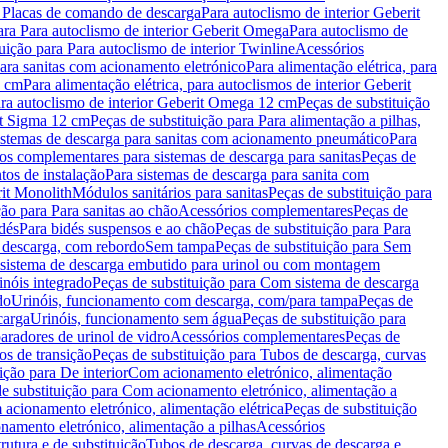
a Placas de comando de descarga
Para autoclismo de interior Geberit
ara Para autoclismo de interior Geberit Omega
Para autoclismo de
uição para Para autoclismo de interior Twinline
Acessórios
para sanitas com acionamento eletrónico
Para alimentação elétrica, para
2 cm
Para alimentação elétrica, para autoclismos de interior Geberit
para autoclismo de interior Geberit Omega 12 cm
Peças de substituição
rit Sigma 12 cm
Peças de substituição para Para alimentação a pilhas,
Sistemas de descarga para sanitas com acionamento pneumático
Para
os complementares para sistemas de descarga para sanitas
Peças de
tos de instalação
Para sistemas de descarga para sanita com
it Monolith
Módulos sanitários para sanitas
Peças de substituição para
ção para Para sanitas ao chão
Acessórios complementares
Peças de
dés
Para bidés suspensos e ao chão
Peças de substituição para Para
 descarga, com rebordo
Sem tampa
Peças de substituição para Sem
 sistema de descarga embutido para urinol ou com montagem
inóis integrado
Peças de substituição para Com sistema de descarga
do
Urinóis, funcionamento com descarga, com/para tampa
Peças de
carga
Urinóis, funcionamento sem água
Peças de substituição para
aradores de urinol de vidro
Acessórios complementares
Peças de
os de transição
Peças de substituição para Tubos de descarga, curvas
ição para De interior
Com acionamento eletrónico, alimentação
e substituição para Com acionamento eletrónico, alimentação a
acionamento eletrónico, alimentação elétrica
Peças de substituição
namento eletrónico, alimentação a pilhas
Acessórios
rutura e de substituição
Tubos de descarga, curvas de descarga e