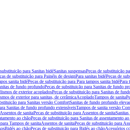
substituição para Sanitas bidé
Sanitas suspensas
Peças de substituição p
ças de substituição para Painéis de design
Para sanitas bidé
Peças de subs
pos sanita bidé
Peças de substituição para Para tampos sanita bidé
Para 
nitas de fundo profundo
Peças de substituição para Sanitas de fundo p
lismos de exterior acoplados
Peças de substituição para Sanitas de fund
smos de exterior para sanitas, de cerâmica
Acoplado
Tampos de sanita
Pe
bstituição para Sanitas versão Comfort
Sanitas de fundo profundo eleva
para Sanitas de fundo profundo extensíveis
Tampos de sanita versão Com
Assentos de sanita
Peças de substituição para Assentos de sanita
Sanitas 
entamento ao chão
Peças de substituição para Sanitas de assentamento ao
 para Tampos de sanita
Assentos de sanita
Peças de substituição para Ass
sos
Bidés ao chão
Peças de substituição para Bidés ao chão
Acessórios c