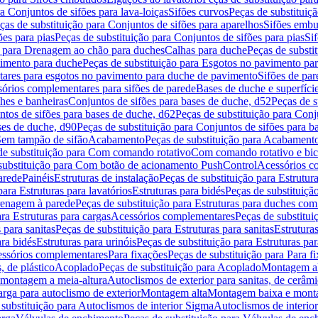
a Conjuntos de sifões para lava-loiças
Sifões curvos
Peças de substituiç
ças de substituição para Conjuntos de sifões para aparelhos
Sifões embu
ões para pias
Peças de substituição para Conjuntos de sifões para pias
Si
o para Drenagem ao chão para duches
Calhas para duche
Peças de substi
imento para duche
Peças de substituição para Esgotos no pavimento pa
tares para esgotos no pavimento para duche de pavimento
Sifões de par
sórios complementares para sifões de parede
Bases de duche e superfíci
ches e banheiras
Conjuntos de sifões para bases de duche, d52
Peças de s
tos de sifões para bases de duche, d62
Peças de substituição para Conj
ses de duche, d90
Peças de substituição para Conjuntos de sifões para b
 Sem tampão de sifão
Acabamento
Peças de substituição para Acabament
de substituição para Com comando rotativo
Com comando rotativo e bic
substituição para Com botão de acionamento PushControl
Acessórios co
arede
Painéis
Estruturas de instalação
Peças de substituição para Estrutura
para Estruturas para lavatórios
Estruturas para bidés
Peças de substituição
renagem à parede
Peças de substituição para Estruturas para duches co
ra Estruturas para cargas
Acessórios complementares
Peças de substitu
 para sanitas
Peças de substituição para Estruturas para sanitas
Estruturas
ara bidés
Estruturas para urinóis
Peças de substituição para Estruturas par
cessórios complementares
Para fixações
Peças de substituição para Para f
, de plástico
Acoplado
Peças de substituição para Acoplado
Montagem al
 montagem a meia-altura
Autoclismos de exterior para sanitas, de cerâm
rga para autoclismo de exterior
Montagem alta
Montagem baixa e monta
 substituição para Autoclismos de interior Sigma
Autoclismos de interi