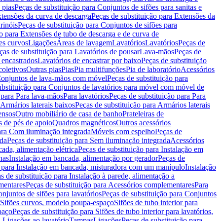
 pias
Peças de substituição para Conjuntos de sifões para sanitas e
tensões da curva de descarga
Peças de substituição para Extensões da
rinóis
Peças de substituição para Conjuntos de sifões para
ão para Extensões de tubo de descarga e de curva de
ões curvos
Ligações
Áreas de lavagem
Lavatórios
Lavatórios
Peças de
ças de substituição para Lavatórios de pousar
Lava-mãos
Peças de
 encastrados
Lavatórios de encastrar por baixo
Peças de substituição
coletivos
Outras pias
Pias
Pia multifunções
Pia de laboratório
Acessórios
onjuntos de lava-mãos com móvel
Peças de substituição para
ubstituição para Conjuntos de lavatórios para móvel com móvel de
 para Para lava-mãos
Para lavatórios
Peças de substituição para Para
Armários laterais baixos
Peças de substituição para Armários laterais
ensos
Outro mobiliário de casa de banho
Prateleiras de
 de pés de apoio
Quadros magnéticos
Outros acessórios
para Com iluminação integrada
Móveis com espelho
Peças de
ada
Peças de substituição para Sem iluminação integrada
Acessórios
ada, alimentação elétrica
Peças de substituição para Instalação em
has
Instalação em bancada, alimentação por gerador
Peças de
o para Instalação em bancada, misturadora com um manípulo
Instalação
s de substituição para Instalação à parede, alimentação a
mentares
Peças de substituição para Acessórios complementares
Para
njuntos de sifões para lavatórios
Peças de substituição para Conjuntos
a Sifões curvos, modelo poupa-espaço
Sifões de tubo interior para
paço
Peças de substituição para Sifões de tubo interior para lavatórios,
a Ligações ao lavatório
Tampas
Ligações
Peças de substituição para