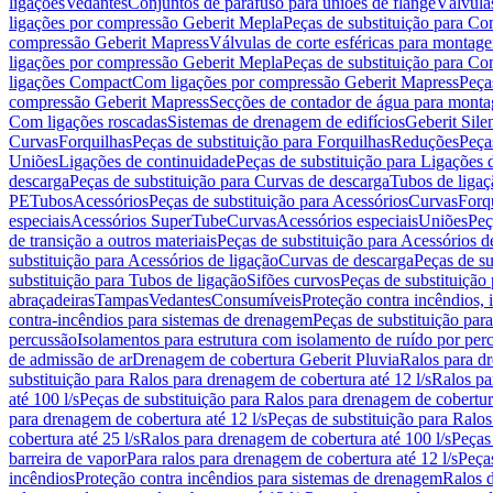
ligações
Vedantes
Conjuntos de parafuso para uniões de flange
Válvula
ligações por compressão Geberit Mepla
Peças de substituição para C
compressão Geberit Mapress
Válvulas de corte esféricas para monta
ligações por compressão Geberit Mepla
Peças de substituição para C
ligações Compact
Com ligações por compressão Geberit Mapress
Peça
compressão Geberit Mapress
Secções de contador de água para monta
Com ligações roscadas
Sistemas de drenagem de edifícios
Geberit Sile
Curvas
Forquilhas
Peças de substituição para Forquilhas
Reduções
Peça
Uniões
Ligações de continuidade
Peças de substituição para Ligações 
descarga
Peças de substituição para Curvas de descarga
Tubos de ligaç
PE
Tubos
Acessórios
Peças de substituição para Acessórios
Curvas
Forq
especiais
Acessórios SuperTube
Curvas
Acessórios especiais
Uniões
Peç
de transição a outros materiais
Peças de substituição para Acessórios de
substituição para Acessórios de ligação
Curvas de descarga
Peças de su
substituição para Tubos de ligação
Sifões curvos
Peças de substituição
abraçadeiras
Tampas
Vedantes
Consumíveis
Proteção contra incêndios,
contra-incêndios para sistemas de drenagem
Peças de substituição par
percussão
Isolamentos para estrutura com isolamento de ruído por per
de admissão de ar
Drenagem de cobertura Geberit Pluvia
Ralos para d
substituição para Ralos para drenagem de cobertura até 12 l/s
Ralos pa
até 100 l/s
Peças de substituição para Ralos para drenagem de cobertura
para drenagem de cobertura até 12 l/s
Peças de substituição para Ralos
cobertura até 25 l/s
Ralos para drenagem de cobertura até 100 l/s
Peças
barreira de vapor
Para ralos para drenagem de cobertura até 12 l/s
Peças
incêndios
Proteção contra incêndios para sistemas de drenagem
Ralos 