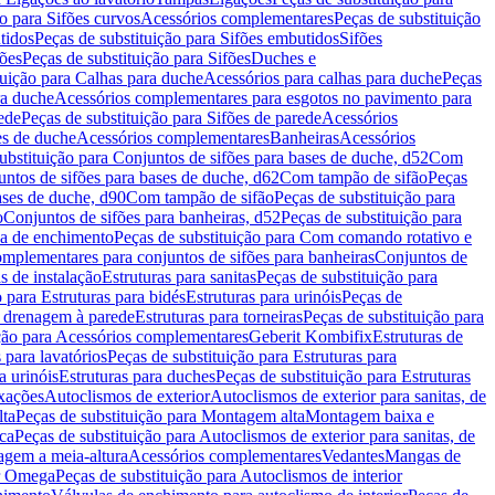
ão para Sifões curvos
Acessórios complementares
Peças de substituição
tidos
Peças de substituição para Sifões embutidos
Sifões
fões
Peças de substituição para Sifões
Duches e
tuição para Calhas para duche
Acessórios para calhas para duche
Peças
ra duche
Acessórios complementares para esgotos no pavimento para
ede
Peças de substituição para Sifões de parede
Acessórios
es de duche
Acessórios complementares
Banheiras
Acessórios
ubstituição para Conjuntos de sifões para bases de duche, d52
Com
untos de sifões para bases de duche, d62
Com tampão de sifão
Peças
ases de duche, d90
Com tampão de sifão
Peças de substituição para
o
Conjuntos de sifões para banheiras, d52
Peças de substituição para
a de enchimento
Peças de substituição para Com comando rotativo e
mplementares para conjuntos de sifões para banheiras
Conjuntos de
s de instalação
Estruturas para sanitas
Peças de substituição para
 para Estruturas para bidés
Estruturas para urinóis
Peças de
m drenagem à parede
Estruturas para torneiras
Peças de substituição para
ição para Acessórios complementares
Geberit Kombifix
Estruturas de
 para lavatórios
Peças de substituição para Estruturas para
a urinóis
Estruturas para duches
Peças de substituição para Estruturas
ixações
Autoclismos de exterior
Autoclismos de exterior para sanitas, de
ta
Peças de substituição para Montagem alta
Montagem baixa e
ica
Peças de substituição para Autoclismos de exterior para sanitas, de
gem a meia-altura
Acessórios complementares
Vedantes
Mangas de
or Omega
Peças de substituição para Autoclismos de interior