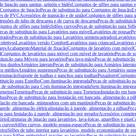
de ligação para sanitas, urinóis e bidés
Conjuntos de sifões para sanitas e
Conjuntos de ligação
Peças de substituição para Conjuntos de ligação
Ex
ões de PVC
Acessórios de transição e de união
Conjuntos de sifões para u
tensões de tubo de descarga e de curva de descarga
Peças de substituiç
juntos de sifões para bidés
Sifões curvos
Peças de substituição para Sif
eças de substituição para Lavatórios para móvel
Lavatórios de pousar
Pe
trados
Peças de substituição para Lavatórios semiencastrados
Lavatórios
coletivos
Lavatórios versão Comfort
Lavatórios para crianças
Lavatórios 
res
Acabamento
Material de fixação
Conjuntos de lavatório com móvel
C
l
Conjuntos de lavatórios para móvel com móvel de lavatório
Peças de s
ituição para Móveis para lavatório
Para lava-mãos
Peças de substituição
rios duplos
Armários laterais
Peças de substituição para Armários laterais
os médios
Armários suspensos
Peças de substituição para Armários susp
arrumação
Suporte de toalhas e ganchos para toalhas
Puxadores
Conjuntos
tituição para Espelho
Com iluminação integrada
Peças de substituição 
 de substituição para Com iluminação integrada
Sem iluminação integr
orneiras
Torneiras
Peças de substituição para Torneiras
Instalação em banc
lhas
Peças de substituição para Instalação em bancada, alimentação a pil
alação em bancada, misturadora com um manípulo
Peças de substituiçã
arede, alimentação elétrica
Instalação à parede, alimentação a pilhas
Peça
ão para Instalação à parede, alimentação por gerador
Acessórios comple
ório
Estruturas de ligação para lavatórios, lava-loiças, aparelhos e pias
Co
s curvos
Sifões curvos, modelo poupa-espaço
Peças de substituição par
rios
Sifões de tubo interior para lavatórios, modelo economizador de es
ão para Sifões embutidos
Ligações ao lavatório
Peças de substituição par