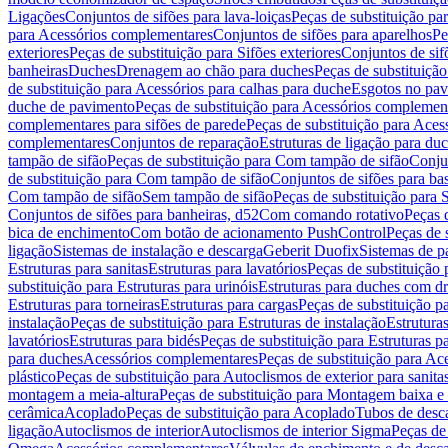
Ligações
Conjuntos de sifões para lava-loiças
Peças de substituição par
para Acessórios complementares
Conjuntos de sifões para aparelhos
Pe
exteriores
Peças de substituição para Sifões exteriores
Conjuntos de sif
banheiras
Duches
Drenagem ao chão para duches
Peças de substituiçã
de substituição para Acessórios para calhas para duche
Esgotos no pav
duche de pavimento
Peças de substituição para Acessórios complemen
complementares para sifões de parede
Peças de substituição para Aces
complementares
Conjuntos de reparação
Estruturas de ligação para du
tampão de sifão
Peças de substituição para Com tampão de sifão
Conjun
de substituição para Com tampão de sifão
Conjuntos de sifões para ba
Com tampão de sifão
Sem tampão de sifão
Peças de substituição para
Conjuntos de sifões para banheiras, d52
Com comando rotativo
Peças 
bica de enchimento
Com botão de acionamento PushControl
Peças de 
ligação
Sistemas de instalação e descarga
Geberit Duofix
Sistemas de p
Estruturas para sanitas
Estruturas para lavatórios
Peças de substituição 
substituição para Estruturas para urinóis
Estruturas para duches com d
Estruturas para torneiras
Estruturas para cargas
Peças de substituição pa
instalação
Peças de substituição para Estruturas de instalação
Estruturas
lavatórios
Estruturas para bidés
Peças de substituição para Estruturas p
para duches
Acessórios complementares
Peças de substituição para A
plástico
Peças de substituição para Autoclismos de exterior para sanitas
montagem a meia-altura
Peças de substituição para Montagem baixa e
cerâmica
Acoplado
Peças de substituição para Acoplado
Tubos de desca
ligação
Autoclismos de interior
Autoclismos de interior Sigma
Peças de