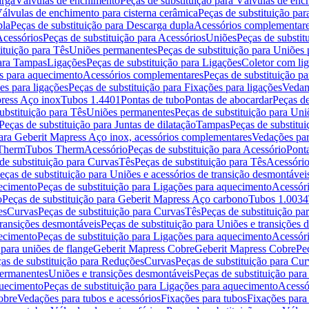
arga
Válvulas de enchimento
Peças de substituição para Válvulas de en
álvulas de enchimento para cisterna cerâmica
Peças de substituição par
pla
Peças de substituição para Descarga dupla
Acessórios complementar
cessórios
Peças de substituição para Acessórios
Uniões
Peças de substit
ituição para Tês
Uniões permanentes
Peças de substituição para Uniões
para Tampas
Ligações
Peças de substituição para Ligações
Coletor com li
es para aquecimento
Acessórios complementares
Peças de substituição p
es para ligações
Peças de substituição para Fixações para ligações
Vedan
press Aço inox
Tubos 1.4401
Pontas de tubo
Pontas de abocardar
Peças de
ubstituição para Tês
Uniões permanentes
Peças de substituição para Un
Peças de substituição para Juntas de dilatação
Tampas
Peças de substitu
para Geberit Mapress Aço inox, acessórios complementares
Vedações par
 Therm
Tubos Therm
Acessório
Peças de substituição para Acessório
Pont
de substituição para Curvas
Tês
Peças de substituição para Tês
Acessório
eças de substituição para Uniões e acessórios de transição desmontávei
ecimento
Peças de substituição para Ligações para aquecimento
Acessór
o
Peças de substituição para Geberit Mapress Aço carbono
Tubos 1.0034
es
Curvas
Peças de substituição para Curvas
Tês
Peças de substituição pa
transições desmontáveis
Peças de substituição para Uniões e transições 
ecimento
Peças de substituição para Ligações para aquecimento
Acessór
para uniões de flange
Geberit Mapress Cobre
Geberit Mapress Cobre
Pe
as de substituição para Reduções
Curvas
Peças de substituição para Cur
permanentes
Uniões e transições desmontáveis
Peças de substituição par
quecimento
Peças de substituição para Ligações para aquecimento
Acessó
obre
Vedações para tubos e acessórios
Fixações para tubos
Fixações para