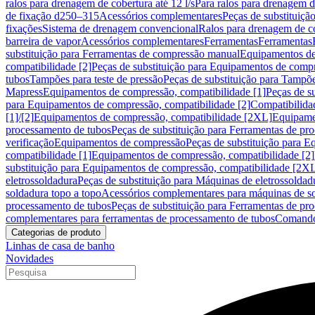
ralos para drenagem de cobertura até 12 l/s
Para ralos para drenagem de
de fixação d250–315
Acessórios complementares
Peças de substituiçã
fixações
Sistema de drenagem convencional
Ralos para drenagem de c
barreira de vapor
Acessórios complementares
Ferramentas
Ferramentas
substituição para Ferramentas de compressão manual
Equipamentos de
compatibilidade [2]
Peças de substituição para Equipamentos de compr
tubos
Tampões para teste de pressão
Peças de substituição para Tampõe
Mapress
Equipamentos de compressão, compatibilidade [1]
Peças de s
para Equipamentos de compressão, compatibilidade [2]
Compatibilida
[1]/[2]
Equipamentos de compressão, compatibilidade [2XL]
Equipamen
processamento de tubos
Peças de substituição para Ferramentas de pr
verificação
Equipamentos de compressão
Peças de substituição para 
compatibilidade [1]
Equipamentos de compressão, compatibilidade [2]
substituição para Equipamentos de compressão, compatibilidade [2X
eletrossoldadura
Peças de substituição para Máquinas de eletrossoldad
soldadura topo a topo
Acessórios complementares para máquinas de so
processamento de tubos
Peças de substituição para Ferramentas de pr
complementares para ferramentas de processamento de tubos
Comando
Categorias de produto
Linhas de casa de banho
Novidades