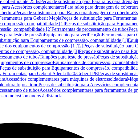
 cobertura até 25 l/s
Peças de substituição para Para ralos para drenage
o para Acessórios complementares
Para ralos para drenagem de cobertur
obertura
Peças de substituição para Ralos para drenagem de cobertura
Es
Ferramentas para Geberit Mepla
Peças de substituição para Ferramentas
 compressão, compatibilidade [1]
Peças de substituição para Equipamen
essão, compatibilidade [2]
Ferramentas de processamento de tubos
Peça
s para teste de pressão
Equipamento para verificação
Ferramentas para 
ubstituição para Equipamentos de compressão, compatibilidade [1]
Equi
de dos equipamentos de compressão [1]/[2]
Peças de substituição para
tos de compressão, compatibilidade [3]
Peças de substituição para Eq
ocessamento de tubos
Tampões para teste de pressão
Peças de substituiçã
Equipamentos de compressão
Equipamentos de compressão, compatibilida
Peças de substituição para Equipamentos de compressão, compatibilida
L]
Ferramentas para Geberit Silent-db20/Geberit PE
Peças de substituiçã
ura
Acessórios complementares para máquinas de eletrossoldadura
Máqui
ldadura topo a topo
Peças de substituição para Acessórios complementa
ocessamento de tubos
Acessórios complementares para ferramentas de p
s remotos
Comandos à distância