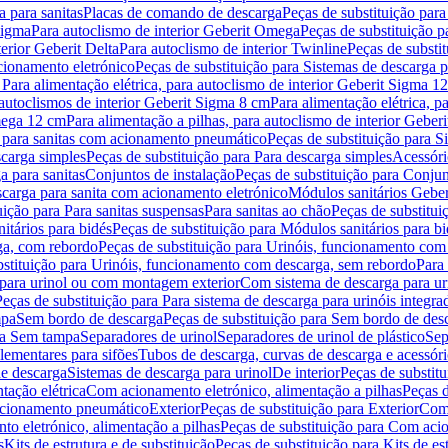
 para sanitas
Placas de comando de descarga
Peças de substituição par
Sigma
Para autoclismo de interior Geberit Omega
Peças de substituição p
terior Geberit Delta
Para autoclismo de interior Twinline
Peças de substit
cionamento eletrónico
Peças de substituição para Sistemas de descarga 
 Para alimentação elétrica, para autoclismo de interior Geberit Sigma 1
 autoclismos de interior Geberit Sigma 8 cm
Para alimentação elétrica, 
Omega 12 cm
Para alimentação a pilhas, para autoclismo de interior Gebe
 para sanitas com acionamento pneumático
Peças de substituição para 
scarga simples
Peças de substituição para Para descarga simples
Acessóri
a para sanitas
Conjuntos de instalação
Peças de substituição para Conjun
escarga para sanita com acionamento eletrónico
Módulos sanitários Geber
uição para Para sanitas suspensas
Para sanitas ao chão
Peças de substitui
itários para bidés
Peças de substituição para Módulos sanitários para bi
ga, com rebordo
Peças de substituição para Urinóis, funcionamento com
bstituição para Urinóis, funcionamento com descarga, sem rebordo
Para
 para urinol ou com montagem exterior
Com sistema de descarga para ur
Peças de substituição para Para sistema de descarga para urinóis integra
mpa
Sem bordo de descarga
Peças de substituição para Sem bordo de des
ara Sem tampa
Separadores de urinol
Separadores de urinol de plástico
Sep
lementares para sifões
Tubos de descarga, curvas de descarga e acessóri
de descarga
Sistemas de descarga para urinol
De interior
Peças de substitu
tação elétrica
Com acionamento eletrónico, alimentação a pilhas
Peças d
acionamento pneumático
Exterior
Peças de substituição para Exterior
Com 
o eletrónico, alimentação a pilhas
Peças de substituição para Com acio
s
Kits de estrutura e de substituição
Peças de substituição para Kits de est