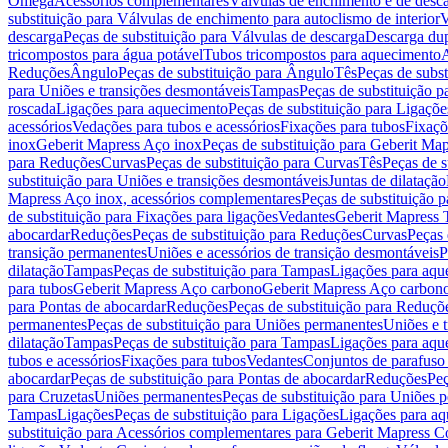
Omega
Acessórios complementares
Válvulas de enchimento e de desc
substituição para Válvulas de enchimento para autoclismo de interior
V
descarga
Peças de substituição para Válvulas de descarga
Descarga du
tricompostos para água potável
Tubos tricompostos para aquecimento
A
Reduções
Ângulo
Peças de substituição para Ângulo
Tês
Peças de subst
para Uniões e transições desmontáveis
Tampas
Peças de substituição 
roscada
Ligações para aquecimento
Peças de substituição para Ligaçõ
acessórios
Vedações para tubos e acessórios
Fixações para tubos
Fixaçõ
inox
Geberit Mapress Aço inox
Peças de substituição para Geberit Ma
para Reduções
Curvas
Peças de substituição para Curvas
Tês
Peças de s
substituição para Uniões e transições desmontáveis
Juntas de dilatação
Mapress Aço inox, acessórios complementares
Peças de substituição 
de substituição para Fixações para ligações
Vedantes
Geberit Mapress
abocardar
Reduções
Peças de substituição para Reduções
Curvas
Peças 
transição permanentes
Uniões e acessórios de transição desmontáveis
P
dilatação
Tampas
Peças de substituição para Tampas
Ligações para aqu
para tubos
Geberit Mapress Aço carbono
Geberit Mapress Aço carbon
para Pontas de abocardar
Reduções
Peças de substituição para Reduçõ
permanentes
Peças de substituição para Uniões permanentes
Uniões e 
dilatação
Tampas
Peças de substituição para Tampas
Ligações para aqu
tubos e acessórios
Fixações para tubos
Vedantes
Conjuntos de parafuso 
abocardar
Peças de substituição para Pontas de abocardar
Reduções
Peç
para Cruzetas
Uniões permanentes
Peças de substituição para Uniões 
Tampas
Ligações
Peças de substituição para Ligações
Ligações para a
substituição para Acessórios complementares para Geberit Mapress C