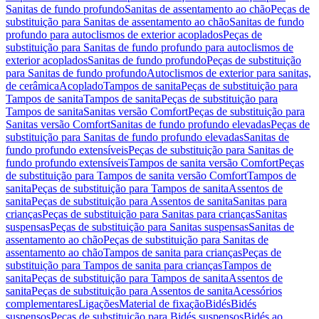
Sanitas de fundo profundo
Sanitas de assentamento ao chão
Peças de
substituição para Sanitas de assentamento ao chão
Sanitas de fundo
profundo para autoclismos de exterior acoplados
Peças de
substituição para Sanitas de fundo profundo para autoclismos de
exterior acoplados
Sanitas de fundo profundo
Peças de substituição
para Sanitas de fundo profundo
Autoclismos de exterior para sanitas,
de cerâmica
Acoplado
Tampos de sanita
Peças de substituição para
Tampos de sanita
Tampos de sanita
Peças de substituição para
Tampos de sanita
Sanitas versão Comfort
Peças de substituição para
Sanitas versão Comfort
Sanitas de fundo profundo elevadas
Peças de
substituição para Sanitas de fundo profundo elevadas
Sanitas de
fundo profundo extensíveis
Peças de substituição para Sanitas de
fundo profundo extensíveis
Tampos de sanita versão Comfort
Peças
de substituição para Tampos de sanita versão Comfort
Tampos de
sanita
Peças de substituição para Tampos de sanita
Assentos de
sanita
Peças de substituição para Assentos de sanita
Sanitas para
crianças
Peças de substituição para Sanitas para crianças
Sanitas
suspensas
Peças de substituição para Sanitas suspensas
Sanitas de
assentamento ao chão
Peças de substituição para Sanitas de
assentamento ao chão
Tampos de sanita para crianças
Peças de
substituição para Tampos de sanita para crianças
Tampos de
sanita
Peças de substituição para Tampos de sanita
Assentos de
sanita
Peças de substituição para Assentos de sanita
Acessórios
complementares
Ligações
Material de fixação
Bidés
Bidés
suspensos
Peças de substituição para Bidés suspensos
Bidés ao