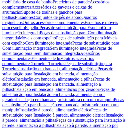
mobiliário de casa de banho
Prateleiras de parede
Acessórios
complementares
Acessórios de gavetas e caixas de
arrumação
Suporte de toalhas e ganchos para
toalhas
Puxadores
Conjuntos de pés de apoio
Quadros
magnéticos
Outros acessórios complementares
Espelhos e móveis
com espelho
Espelho
Peças de substituição para Espelho
Com
iluminação integrada
Peças de substituição para Com iluminação
integrada
Móveis com espelho
Peças de substituição para Móveis
com espelho
Com iluminação integrada
Peças de substituição para
Com iluminação integrada
Sem iluminação integrada
Peças de
substituição para Sem iluminação integrada
Acessórios
complementares
Elementos de luz
Outros acessórios
complementares
Torneiras
Torneiras
Peças de substituição para
Torneiras
Instalação em bancada, alimentação elétrica
Peças de
substituição para Instalação em bancada, alimentação
elétrica
Instalação em bancada, alimentação a pilhas
Peças de
substituição para Instalação em bancada, alimentação a
pilhas
Instalação em bancada, alimentação por gerador
Peças de
substituição para Instalação em bancada, alimentação por
gerador
Instalação em bancada, misturadora com um manípulo
Peças
de substituição para Instalação em bancada, misturadora com um
manípulo
Instalação à parede, alimentação elétrica
Peças de
substituição para Instalação à parede, alimentação elétrica
Instalação
à parede, alimentação a pilhas
Peças de substituição para Instalação à
parede, alimentação a pilhas
Instalação à parede, alimentação por