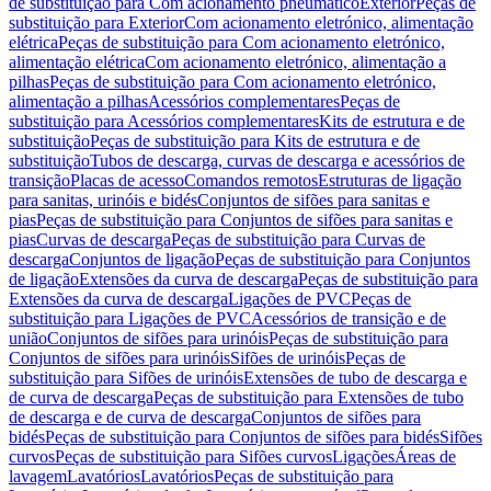
de substituição para Com acionamento pneumático
Exterior
Peças de
substituição para Exterior
Com acionamento eletrónico, alimentação
elétrica
Peças de substituição para Com acionamento eletrónico,
alimentação elétrica
Com acionamento eletrónico, alimentação a
pilhas
Peças de substituição para Com acionamento eletrónico,
alimentação a pilhas
Acessórios complementares
Peças de
substituição para Acessórios complementares
Kits de estrutura e de
substituição
Peças de substituição para Kits de estrutura e de
substituição
Tubos de descarga, curvas de descarga e acessórios de
transição
Placas de acesso
Comandos remotos
Estruturas de ligação
para sanitas, urinóis e bidés
Conjuntos de sifões para sanitas e
pias
Peças de substituição para Conjuntos de sifões para sanitas e
pias
Curvas de descarga
Peças de substituição para Curvas de
descarga
Conjuntos de ligação
Peças de substituição para Conjuntos
de ligação
Extensões da curva de descarga
Peças de substituição para
Extensões da curva de descarga
Ligações de PVC
Peças de
substituição para Ligações de PVC
Acessórios de transição e de
união
Conjuntos de sifões para urinóis
Peças de substituição para
Conjuntos de sifões para urinóis
Sifões de urinóis
Peças de
substituição para Sifões de urinóis
Extensões de tubo de descarga e
de curva de descarga
Peças de substituição para Extensões de tubo
de descarga e de curva de descarga
Conjuntos de sifões para
bidés
Peças de substituição para Conjuntos de sifões para bidés
Sifões
curvos
Peças de substituição para Sifões curvos
Ligações
Áreas de
lavagem
Lavatórios
Lavatórios
Peças de substituição para