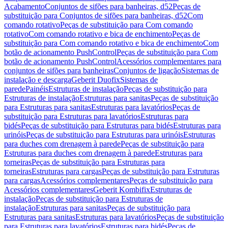
Acabamento
Conjuntos de sifões para banheiras, d52
Peças de
substituição para Conjuntos de sifões para banheiras, d52
Com
comando rotativo
Peças de substituição para Com comando
rotativo
Com comando rotativo e bica de enchimento
Peças de
substituição para Com comando rotativo e bica de enchimento
Com
botão de acionamento PushControl
Peças de substituição para Com
botão de acionamento PushControl
Acessórios complementares para
conjuntos de sifões para banheiras
Conjuntos de ligação
Sistemas de
instalação e descarga
Geberit Duofix
Sistemas de
parede
Painéis
Estruturas de instalação
Peças de substituição para
Estruturas de instalação
Estruturas para sanitas
Peças de substituição
para Estruturas para sanitas
Estruturas para lavatórios
Peças de
substituição para Estruturas para lavatórios
Estruturas para
bidés
Peças de substituição para Estruturas para bidés
Estruturas para
urinóis
Peças de substituição para Estruturas para urinóis
Estruturas
para duches com drenagem à parede
Peças de substituição para
Estruturas para duches com drenagem à parede
Estruturas para
torneiras
Peças de substituição para Estruturas para
torneiras
Estruturas para cargas
Peças de substituição para Estruturas
para cargas
Acessórios complementares
Peças de substituição para
Acessórios complementares
Geberit Kombifix
Estruturas de
instalação
Peças de substituição para Estruturas de
instalação
Estruturas para sanitas
Peças de substituição para
Estruturas para sanitas
Estruturas para lavatórios
Peças de substituição
para Estruturas para lavatórios
Estruturas para bidés
Peças de