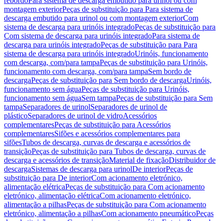
rebordo
Para sistema de descarga embutido para urinol ou com
montagem exterior
Peças de substituição para Para sistema de
descarga embutido para urinol ou com montagem exterior
Com
sistema de descarga para urinóis integrado
Peças de substituição para
Com sistema de descarga para urinóis integrado
Para sistema de
descarga para urinóis integrado
Peças de substituição para Para
sistema de descarga para urinóis integrado
Urinóis, funcionamento
com descarga, com/para tampa
Peças de substituição para Urinóis,
funcionamento com descarga, com/para tampa
Sem bordo de
descarga
Peças de substituição para Sem bordo de descarga
Urinóis,
funcionamento sem água
Peças de substituição para Urinóis,
funcionamento sem água
Sem tampa
Peças de substituição para Sem
tampa
Separadores de urinol
Separadores de urinol de
plástico
Separadores de urinol de vidro
Acessórios
complementares
Peças de substituição para Acessórios
complementares
Sifões e acessórios complementares para
sifões
Tubos de descarga, curvas de descarga e acessórios de
transição
Peças de substituição para Tubos de descarga, curvas de
descarga e acessórios de transição
Material de fixação
Distribuidor de
descarga
Sistemas de descarga para urinol
De interior
Peças de
substituição para De interior
Com acionamento eletrónico,
alimentação elétrica
Peças de substituição para Com acionamento
eletrónico, alimentação elétrica
Com acionamento eletrónico,
alimentação a pilhas
Peças de substituição para Com acionamento
eletrónico, alimentação a pilhas
Com acionamento pneumático
Peças