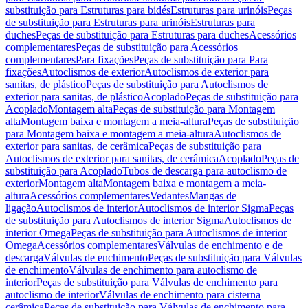
substituição para Estruturas para bidés
Estruturas para urinóis
Peças
de substituição para Estruturas para urinóis
Estruturas para
duches
Peças de substituição para Estruturas para duches
Acessórios
complementares
Peças de substituição para Acessórios
complementares
Para fixações
Peças de substituição para Para
fixações
Autoclismos de exterior
Autoclismos de exterior para
sanitas, de plástico
Peças de substituição para Autoclismos de
exterior para sanitas, de plástico
Acoplado
Peças de substituição para
Acoplado
Montagem alta
Peças de substituição para Montagem
alta
Montagem baixa e montagem a meia-altura
Peças de substituição
para Montagem baixa e montagem a meia-altura
Autoclismos de
exterior para sanitas, de cerâmica
Peças de substituição para
Autoclismos de exterior para sanitas, de cerâmica
Acoplado
Peças de
substituição para Acoplado
Tubos de descarga para autoclismo de
exterior
Montagem alta
Montagem baixa e montagem a meia-
altura
Acessórios complementares
Vedantes
Mangas de
ligação
Autoclismos de interior
Autoclismos de interior Sigma
Peças
de substituição para Autoclismos de interior Sigma
Autoclismos de
interior Omega
Peças de substituição para Autoclismos de interior
Omega
Acessórios complementares
Válvulas de enchimento e de
descarga
Válvulas de enchimento
Peças de substituição para Válvulas
de enchimento
Válvulas de enchimento para autoclismo de
interior
Peças de substituição para Válvulas de enchimento para
autoclismo de interior
Válvulas de enchimento para cisterna
cerâmica
Peças de substituição para Válvulas de enchimento para