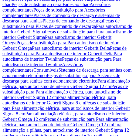
chão
Peças de substituição para Bidés ao chão
Acessórios
complementares
Peças de substituição para Acessórios
complementares
Placas de comando de descarga e sistemas de
descarga para sanitas
Placas de comando de descarga
Peças de
substituição para Placas de comando de descarga
Para autoclismo de
interior Geberit Sigma
Peças de substituição para Para autoclismo de
interior Geberit Sigma
Para autoclismo de interior Geberit
Omega
Peças de substituição para Para autoclismo de interior
Geberit Omega
Para autoclismo de interior Geberit Delta
Peças de
substituição para Para autoclismo de interior Geberit Delta
Para
autoclismo de interior Twinline
Peças de substituição para Para
autoclismo de interior Twinline
Acessórios
complementares
Consumíveis
Sistemas de descarga para sanitas com
acionamento eletrónico
Peças de substituição para Sistemas de
descarga para sanitas com acionamento eletrónico
Para alimentação
elétrica, para autoclismo de interior Geberit Sigma 12 cm
Peças de
substituição para Para alimentação elétrica, para autoclismo de
interior Geberit Sigma 12 cm
Para alimentação elétrica, para
autoclismos de interior Geberit Sigma 8 cm
Peças de substituição
para Para alimentação elétrica, para autoclismos de interior Geberit
Sigma 8 cm
Para alimentação elétrica, para autoclismo de interior
Geberit Omega 12 cm
Peças de substituição para Para alimentação
elétrica, para autoclismo de interior Geberit Omega 12 cm
Para
alimentação a pilhas, para autoclismo de interior Geberit Sigma 12
cm
Peças de substituição para Para alimentação a pilhas, para