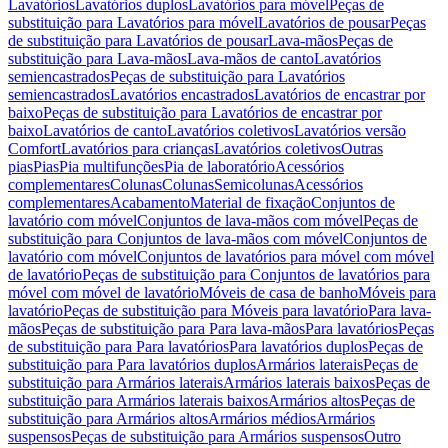
Lavatórios
Lavatórios duplos
Lavatórios para móvel
Peças de
substituição para Lavatórios para móvel
Lavatórios de pousar
Peças
de substituição para Lavatórios de pousar
Lava-mãos
Peças de
substituição para Lava-mãos
Lava-mãos de canto
Lavatórios
semiencastrados
Peças de substituição para Lavatórios
semiencastrados
Lavatórios encastrados
Lavatórios de encastrar por
baixo
Peças de substituição para Lavatórios de encastrar por
baixo
Lavatórios de canto
Lavatórios coletivos
Lavatórios versão
Comfort
Lavatórios para crianças
Lavatórios coletivos
Outras
pias
Pias
Pia multifunções
Pia de laboratório
Acessórios
complementares
Colunas
Colunas
Semicolunas
Acessórios
complementares
Acabamento
Material de fixação
Conjuntos de
lavatório com móvel
Conjuntos de lava-mãos com móvel
Peças de
substituição para Conjuntos de lava-mãos com móvel
Conjuntos de
lavatório com móvel
Conjuntos de lavatórios para móvel com móvel
de lavatório
Peças de substituição para Conjuntos de lavatórios para
móvel com móvel de lavatório
Móveis de casa de banho
Móveis para
lavatório
Peças de substituição para Móveis para lavatório
Para lava-
mãos
Peças de substituição para Para lava-mãos
Para lavatórios
Peças
de substituição para Para lavatórios
Para lavatórios duplos
Peças de
substituição para Para lavatórios duplos
Armários laterais
Peças de
substituição para Armários laterais
Armários laterais baixos
Peças de
substituição para Armários laterais baixos
Armários altos
Peças de
substituição para Armários altos
Armários médios
Armários
suspensos
Peças de substituição para Armários suspensos
Outro