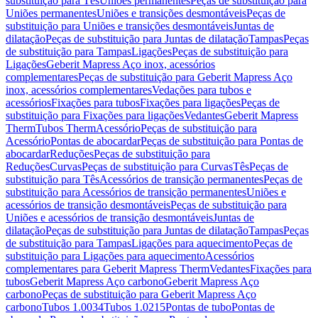
substituição para Tês
Uniões permanentes
Peças de substituição para
Uniões permanentes
Uniões e transições desmontáveis
Peças de
substituição para Uniões e transições desmontáveis
Juntas de
dilatação
Peças de substituição para Juntas de dilatação
Tampas
Peças
de substituição para Tampas
Ligações
Peças de substituição para
Ligações
Geberit Mapress Aço inox, acessórios
complementares
Peças de substituição para Geberit Mapress Aço
inox, acessórios complementares
Vedações para tubos e
acessórios
Fixações para tubos
Fixações para ligações
Peças de
substituição para Fixações para ligações
Vedantes
Geberit Mapress
Therm
Tubos Therm
Acessório
Peças de substituição para
Acessório
Pontas de abocardar
Peças de substituição para Pontas de
abocardar
Reduções
Peças de substituição para
Reduções
Curvas
Peças de substituição para Curvas
Tês
Peças de
substituição para Tês
Acessórios de transição permanentes
Peças de
substituição para Acessórios de transição permanentes
Uniões e
acessórios de transição desmontáveis
Peças de substituição para
Uniões e acessórios de transição desmontáveis
Juntas de
dilatação
Peças de substituição para Juntas de dilatação
Tampas
Peças
de substituição para Tampas
Ligações para aquecimento
Peças de
substituição para Ligações para aquecimento
Acessórios
complementares para Geberit Mapress Therm
Vedantes
Fixações para
tubos
Geberit Mapress Aço carbono
Geberit Mapress Aço
carbono
Peças de substituição para Geberit Mapress Aço
carbono
Tubos 1.0034
Tubos 1.0215
Pontas de tubo
Pontas de