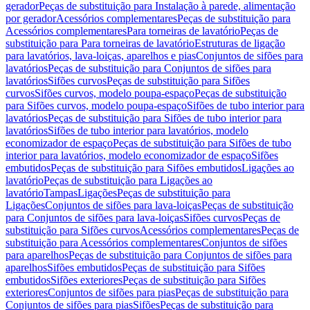
gerador
Peças de substituição para Instalação à parede, alimentação
por gerador
Acessórios complementares
Peças de substituição para
Acessórios complementares
Para torneiras de lavatório
Peças de
substituição para Para torneiras de lavatório
Estruturas de ligação
para lavatórios, lava-loiças, aparelhos e pias
Conjuntos de sifões para
lavatórios
Peças de substituição para Conjuntos de sifões para
lavatórios
Sifões curvos
Peças de substituição para Sifões
curvos
Sifões curvos, modelo poupa-espaço
Peças de substituição
para Sifões curvos, modelo poupa-espaço
Sifões de tubo interior para
lavatórios
Peças de substituição para Sifões de tubo interior para
lavatórios
Sifões de tubo interior para lavatórios, modelo
economizador de espaço
Peças de substituição para Sifões de tubo
interior para lavatórios, modelo economizador de espaço
Sifões
embutidos
Peças de substituição para Sifões embutidos
Ligações ao
lavatório
Peças de substituição para Ligações ao
lavatório
Tampas
Ligações
Peças de substituição para
Ligações
Conjuntos de sifões para lava-loiças
Peças de substituição
para Conjuntos de sifões para lava-loiças
Sifões curvos
Peças de
substituição para Sifões curvos
Acessórios complementares
Peças de
substituição para Acessórios complementares
Conjuntos de sifões
para aparelhos
Peças de substituição para Conjuntos de sifões para
aparelhos
Sifões embutidos
Peças de substituição para Sifões
embutidos
Sifões exteriores
Peças de substituição para Sifões
exteriores
Conjuntos de sifões para pias
Peças de substituição para
Conjuntos de sifões para pias
Sifões
Peças de substituição para