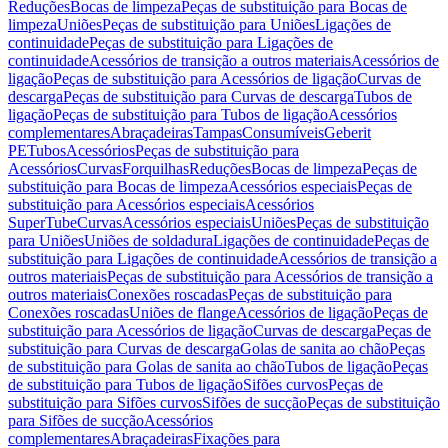
Reduções
Bocas de limpeza
Peças de substituição para Bocas de
limpeza
Uniões
Peças de substituição para Uniões
Ligações de
continuidade
Peças de substituição para Ligações de
continuidade
Acessórios de transição a outros materiais
Acessórios de
ligação
Peças de substituição para Acessórios de ligação
Curvas de
descarga
Peças de substituição para Curvas de descarga
Tubos de
ligação
Peças de substituição para Tubos de ligação
Acessórios
complementares
Abraçadeiras
Tampas
Consumíveis
Geberit
PE
Tubos
Acessórios
Peças de substituição para
Acessórios
Curvas
Forquilhas
Reduções
Bocas de limpeza
Peças de
substituição para Bocas de limpeza
Acessórios especiais
Peças de
substituição para Acessórios especiais
Acessórios
SuperTube
Curvas
Acessórios especiais
Uniões
Peças de substituição
para Uniões
Uniões de soldadura
Ligações de continuidade
Peças de
substituição para Ligações de continuidade
Acessórios de transição a
outros materiais
Peças de substituição para Acessórios de transição a
outros materiais
Conexões roscadas
Peças de substituição para
Conexões roscadas
Uniões de flange
Acessórios de ligação
Peças de
substituição para Acessórios de ligação
Curvas de descarga
Peças de
substituição para Curvas de descarga
Golas de sanita ao chão
Peças
de substituição para Golas de sanita ao chão
Tubos de ligação
Peças
de substituição para Tubos de ligação
Sifões curvos
Peças de
substituição para Sifões curvos
Sifões de sucção
Peças de substituição
para Sifões de sucção
Acessórios
complementares
Abraçadeiras
Fixações para