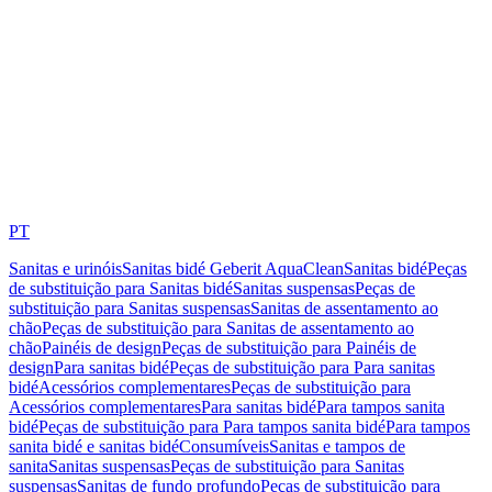
PT
Sanitas e urinóis
Sanitas bidé Geberit AquaClean
Sanitas bidé
Peças
de substituição para Sanitas bidé
Sanitas suspensas
Peças de
substituição para Sanitas suspensas
Sanitas de assentamento ao
chão
Peças de substituição para Sanitas de assentamento ao
chão
Painéis de design
Peças de substituição para Painéis de
design
Para sanitas bidé
Peças de substituição para Para sanitas
bidé
Acessórios complementares
Peças de substituição para
Acessórios complementares
Para sanitas bidé
Para tampos sanita
bidé
Peças de substituição para Para tampos sanita bidé
Para tampos
sanita bidé e sanitas bidé
Consumíveis
Sanitas e tampos de
sanita
Sanitas suspensas
Peças de substituição para Sanitas
suspensas
Sanitas de fundo profundo
Peças de substituição para