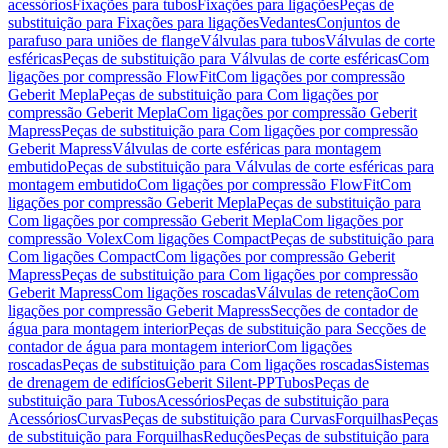
acessórios
Fixações para tubos
Fixações para ligações
Peças de
substituição para Fixações para ligações
Vedantes
Conjuntos de
parafuso para uniões de flange
Válvulas para tubos
Válvulas de corte
esféricas
Peças de substituição para Válvulas de corte esféricas
Com
ligações por compressão FlowFit
Com ligações por compressão
Geberit Mepla
Peças de substituição para Com ligações por
compressão Geberit Mepla
Com ligações por compressão Geberit
Mapress
Peças de substituição para Com ligações por compressão
Geberit Mapress
Válvulas de corte esféricas para montagem
embutido
Peças de substituição para Válvulas de corte esféricas para
montagem embutido
Com ligações por compressão FlowFit
Com
ligações por compressão Geberit Mepla
Peças de substituição para
Com ligações por compressão Geberit Mepla
Com ligações por
compressão Volex
Com ligações Compact
Peças de substituição para
Com ligações Compact
Com ligações por compressão Geberit
Mapress
Peças de substituição para Com ligações por compressão
Geberit Mapress
Com ligações roscadas
Válvulas de retenção
Com
ligações por compressão Geberit Mapress
Secções de contador de
água para montagem interior
Peças de substituição para Secções de
contador de água para montagem interior
Com ligações
roscadas
Peças de substituição para Com ligações roscadas
Sistemas
de drenagem de edifícios
Geberit Silent-PP
Tubos
Peças de
substituição para Tubos
Acessórios
Peças de substituição para
Acessórios
Curvas
Peças de substituição para Curvas
Forquilhas
Peças
de substituição para Forquilhas
Reduções
Peças de substituição para