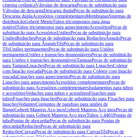
cisterna cerâmica
Válvulas de descarga
Peças de substituição para
Válvulas de descarga
Descarga dupla
Peças de substituição para
Descarga dupla
Acessórios complementares
Membranas
Sistemas de
distribuição
Geberit Mepla
Tubos tricompostos para água
potável
Tubos tricompostos para aquecimento
Acessórios
Peças de
substituição para Acessórios
Uniões
Peças de substituição para
Uniões
Reduções
Peças de substituição para Reduções
Ângulo
Peças
de substituição para Ângulo
Tês
Peças de substituição para
Tês
Uniões permanentes
Peças de substituição para Uniões
permanentes
Uniões e transições desmontáveis
Peças de substituição
para Uniões e transições desmontáveis
Tampas
Peças de substituição
para Tampas
Ligações
Peças de substituição para Ligações
Coletor
com ligação roscada
Peças de substituição para Coletor com ligação
roscada
Ligações para aquecimento
Peças de substituição para
Ligações para aquecimento
Acessórios complementares
Peças de
substituição para Acessórios complementares
Isolamentos para tubos
e acessórios
Vedações para tubos e acessórios
Fixações para
tubos
Fixações para ligações
Peças de substituição para Fixações para
ligações
Vedantes
Conjuntos de parafuso para uniões de
flange
Geberit Mapress Aço inox
Geberit Mapress Aço inox
Peças de
substituição para Geberit Mapress Aço inox
Tubos 1.4401
Pontas de
tubo
Pontas de abocardar
Peças de substituição para Pontas de
abocardar
Reduções
Peças de substituição para
Reduções
Curvas
Peças de substituição para Curvas
Tês
Peças de