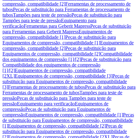
compressão, compatibilidade [2]
Ferramentas de processamento de
tubos
Peças de substituição para Ferramentas de processamento de
tubos
Tampões para teste de pressão
Peças de substituição para
Tampões para teste de pressão
Equipamento para
verificação
Ferramentas para Geberit Mapress
Peças de substituição
para Ferramentas para Geberit Mapress
Equipamentos de
compressão, compatibilidade [1]
Peças de substituição para
Equipamentos de compressão, compatibilidade [1]
Equipamentos de
compressão, compatibilidade [2]
Peças de substituição para
Equipamentos de compressão, compatibilidade [2]
Compatibilidade
dos equipamentos de compressão [1]/[2]
Peças de substituição para
Compatibilidade dos equipamentos de compressão
[1]/[2]
Equipamentos de compressão, compatibilidade
[2XL]
Equipamentos de compressão, compatibilidade [3]
Peças de
substituição para Equipamentos de compressão, compatibilidade
[3]
Ferramentas de processamento de tubos
Peças de substituição para
Ferramentas de processamento de tubos
Tampões para teste de
pressão
Peças de substituição para Tampões para teste de
pressão
Equipamento para verificação
Equipamentos de
compressão
Peças de substituição para Equipamentos de
compressão
Equipamentos de compressão, compatibilidade [1]
Peças
de substituição para Equipamentos de compressão, compatibilidade
[1]
Equipamentos de compressão, compatibilidade [2]
Peças de
substituição para Equipamentos de compressão, compatibilidade
[2]
Equipamentos de compressão, compatibilidade [2XL]
Peças de