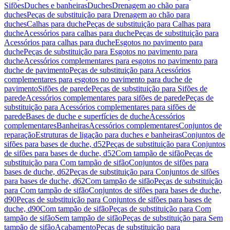
Sifões
Duches e banheiras
Duches
Drenagem ao chão para
duches
Peças de substituição para Drenagem ao chão para
duches
Calhas para duche
Peças de substituição para Calhas para
duche
Acessórios para calhas para duche
Peças de substituição para
Acessórios para calhas para duche
Esgotos no pavimento para
duche
Peças de substituição para Esgotos no pavimento para
duche
Acessórios complementares para esgotos no pavimento para
duche de pavimento
Peças de substituição para Acessórios
complementares para esgotos no pavimento para duche de
pavimento
Sifões de parede
Peças de substituição para Sifões de
parede
Acessórios complementares para sifões de parede
Peças de
substituição para Acessórios complementares para sifões de
parede
Bases de duche e superfícies de duche
Acessórios
complementares
Banheiras
Acessórios complementares
Conjuntos de
reparação
Estruturas de ligação para duches e banheiras
Conjuntos de
sifões para bases de duche, d52
Peças de substituição para Conjuntos
de sifões para bases de duche, d52
Com tampão de sifão
Peças de
substituição para Com tampão de sifão
Conjuntos de sifões para
bases de duche, d62
Peças de substituição para Conjuntos de sifões
para bases de duche, d62
Com tampão de sifão
Peças de substituição
para Com tampão de sifão
Conjuntos de sifões para bases de duche,
d90
Peças de substituição para Conjuntos de sifões para bases de
duche, d90
Com tampão de sifão
Peças de substituição para Com
tampão de sifão
Sem tampão de sifão
Peças de substituição para Sem
tampão de sifão
Acabamento
Peças de substituição para