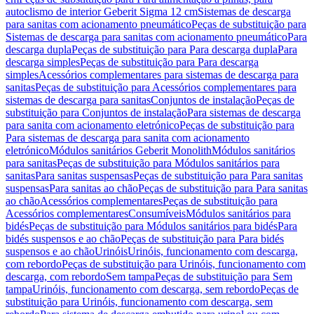
autoclismo de interior Geberit Sigma 12 cm
Sistemas de descarga
para sanitas com acionamento pneumático
Peças de substituição para
Sistemas de descarga para sanitas com acionamento pneumático
Para
descarga dupla
Peças de substituição para Para descarga dupla
Para
descarga simples
Peças de substituição para Para descarga
simples
Acessórios complementares para sistemas de descarga para
sanitas
Peças de substituição para Acessórios complementares para
sistemas de descarga para sanitas
Conjuntos de instalação
Peças de
substituição para Conjuntos de instalação
Para sistemas de descarga
para sanita com acionamento eletrónico
Peças de substituição para
Para sistemas de descarga para sanita com acionamento
eletrónico
Módulos sanitários Geberit Monolith
Módulos sanitários
para sanitas
Peças de substituição para Módulos sanitários para
sanitas
Para sanitas suspensas
Peças de substituição para Para sanitas
suspensas
Para sanitas ao chão
Peças de substituição para Para sanitas
ao chão
Acessórios complementares
Peças de substituição para
Acessórios complementares
Consumíveis
Módulos sanitários para
bidés
Peças de substituição para Módulos sanitários para bidés
Para
bidés suspensos e ao chão
Peças de substituição para Para bidés
suspensos e ao chão
Urinóis
Urinóis, funcionamento com descarga,
com rebordo
Peças de substituição para Urinóis, funcionamento com
descarga, com rebordo
Sem tampa
Peças de substituição para Sem
tampa
Urinóis, funcionamento com descarga, sem rebordo
Peças de
substituição para Urinóis, funcionamento com descarga, sem