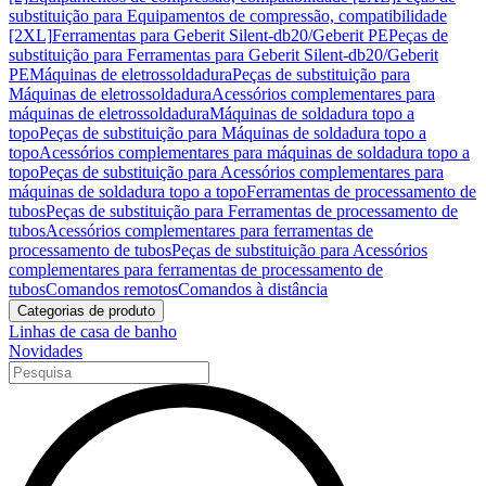
substituição para Equipamentos de compressão, compatibilidade
[2XL]
Ferramentas para Geberit Silent-db20/Geberit PE
Peças de
substituição para Ferramentas para Geberit Silent-db20/Geberit
PE
Máquinas de eletrossoldadura
Peças de substituição para
Máquinas de eletrossoldadura
Acessórios complementares para
máquinas de eletrossoldadura
Máquinas de soldadura topo a
topo
Peças de substituição para Máquinas de soldadura topo a
topo
Acessórios complementares para máquinas de soldadura topo a
topo
Peças de substituição para Acessórios complementares para
máquinas de soldadura topo a topo
Ferramentas de processamento de
tubos
Peças de substituição para Ferramentas de processamento de
tubos
Acessórios complementares para ferramentas de
processamento de tubos
Peças de substituição para Acessórios
complementares para ferramentas de processamento de
tubos
Comandos remotos
Comandos à distância
Categorias de produto
Linhas de casa de banho
Novidades