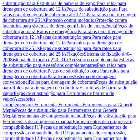
substituição para Estruturas de barreira de vapor
Para ralos para
drenagem de cobertura até 12 l/s
Peças de substituição para Para
ralos para drenagem de cobertura até 12 l/s
Para ralos para drenagem
de cobertura até 25 l/s
Proteção contra incêndios
Proteção contra
incêndios para sistemas de drenagem
Ralos de emergência
Peças de
substituição para Ralos de emergência
Para ralos para drenagem de
cobertura até 12 l/s
Peças de substituição para Para ralos para
drenagem de cobertura até 12 l/s
Para ralos para drenagem de
cobertura até 25 l/s
Peças de substituição para Para ralos para
drenagem de cobertura até 25 l/s
Fixações
Sistema de fixação d40–
200
Sistema de fixação d250–315
Acessórios complementares
Peças
de substituição para Acessórios complementares
Para ralos para
drenagem de cobertura
Peças de substituição para Para ralos para
drenagem de cobertura
Para fixações
Sistema de drenagem
convencional
Ralos para drenagem de cobertura
Peças de substituição
para Ralos para drenagem de cobertura
Estruturas de barreira de
vapor
Peças de substituição para Estruturas de barreira de
vapor
Acessórios
complementares
Ferramentas
Ferramentas
Ferramentas para Geberit
Mepla
Peças de substituição para Ferramentas para Geberit
Mepla
Ferramentas de compressão manual
Peças de substituição para
Ferramentas de compressão manual
Equipamentos de compressão,
compatibilidade [1]
Peças de substituição para Equipamentos de
compressão, compatibilidade [1]
Equipamentos de compressão,
compatibilidade [2]
Peças de substituição para Equipamentos de