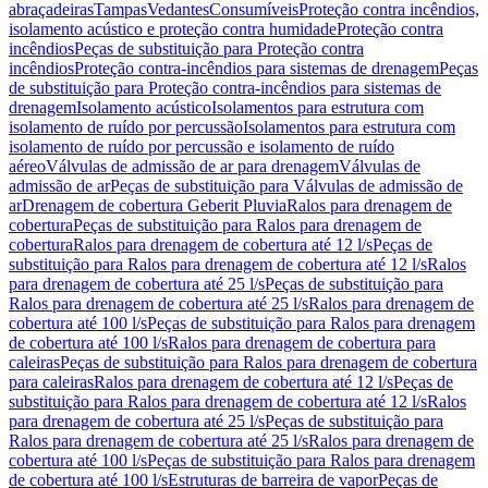
abraçadeiras
Tampas
Vedantes
Consumíveis
Proteção contra incêndios,
isolamento acústico e proteção contra humidade
Proteção contra
incêndios
Peças de substituição para Proteção contra
incêndios
Proteção contra-incêndios para sistemas de drenagem
Peças
de substituição para Proteção contra-incêndios para sistemas de
drenagem
Isolamento acústico
Isolamentos para estrutura com
isolamento de ruído por percussão
Isolamentos para estrutura com
isolamento de ruído por percussão e isolamento de ruído
aéreo
Válvulas de admissão de ar para drenagem
Válvulas de
admissão de ar
Peças de substituição para Válvulas de admissão de
ar
Drenagem de cobertura Geberit Pluvia
Ralos para drenagem de
cobertura
Peças de substituição para Ralos para drenagem de
cobertura
Ralos para drenagem de cobertura até 12 l/s
Peças de
substituição para Ralos para drenagem de cobertura até 12 l/s
Ralos
para drenagem de cobertura até 25 l/s
Peças de substituição para
Ralos para drenagem de cobertura até 25 l/s
Ralos para drenagem de
cobertura até 100 l/s
Peças de substituição para Ralos para drenagem
de cobertura até 100 l/s
Ralos para drenagem de cobertura para
caleiras
Peças de substituição para Ralos para drenagem de cobertura
para caleiras
Ralos para drenagem de cobertura até 12 l/s
Peças de
substituição para Ralos para drenagem de cobertura até 12 l/s
Ralos
para drenagem de cobertura até 25 l/s
Peças de substituição para
Ralos para drenagem de cobertura até 25 l/s
Ralos para drenagem de
cobertura até 100 l/s
Peças de substituição para Ralos para drenagem
de cobertura até 100 l/s
Estruturas de barreira de vapor
Peças de