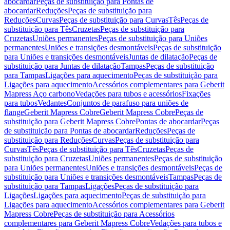
abocardar
Peças de substituição para Pontas de
abocardar
Reduções
Peças de substituição para
Reduções
Curvas
Peças de substituição para Curvas
Tês
Peças de
substituição para Tês
Cruzetas
Peças de substituição para
Cruzetas
Uniões permanentes
Peças de substituição para Uniões
permanentes
Uniões e transições desmontáveis
Peças de substituição
para Uniões e transições desmontáveis
Juntas de dilatação
Peças de
substituição para Juntas de dilatação
Tampas
Peças de substituição
para Tampas
Ligações para aquecimento
Peças de substituição para
Ligações para aquecimento
Acessórios complementares para Geberit
Mapress Aço carbono
Vedações para tubos e acessórios
Fixações
para tubos
Vedantes
Conjuntos de parafuso para uniões de
flange
Geberit Mapress Cobre
Geberit Mapress Cobre
Peças de
substituição para Geberit Mapress Cobre
Pontas de abocardar
Peças
de substituição para Pontas de abocardar
Reduções
Peças de
substituição para Reduções
Curvas
Peças de substituição para
Curvas
Tês
Peças de substituição para Tês
Cruzetas
Peças de
substituição para Cruzetas
Uniões permanentes
Peças de substituição
para Uniões permanentes
Uniões e transições desmontáveis
Peças de
substituição para Uniões e transições desmontáveis
Tampas
Peças de
substituição para Tampas
Ligações
Peças de substituição para
Ligações
Ligações para aquecimento
Peças de substituição para
Ligações para aquecimento
Acessórios complementares para Geberit
Mapress Cobre
Peças de substituição para Acessórios
complementares para Geberit Mapress Cobre
Vedações para tubos e