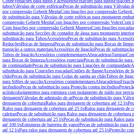
Cobre
Vedações para tubos e acessórios
Fixações para tubos
Fixações p
tubos
Válvulas de corte esféricas
Peças de substituição para Válvulas de
por compressão Geberit Mepla
Com ligações por compressão Geberit
de substituição para Válvulas de corte esféricas para montagem embu
compressão Geberit Mepla
Com ligações por compressão Volex
Com l
Com ligações por compressão Geberit Mapress
Com ligações roscada
substituição para Secções de contador de água para montagem interio
substituição para Tubos
Acessórios
Peças de substituição para Acessór
Reduções
Bocas de limpeza
Peças de substituição para Bocas de limpe
transição a outros materiais
Acessórios de ligação
Peças de substituição
Tubos de ligação
Acessórios complementares
Abraçadeiras
Tampas
Con
para Bocas de limpeza
Acessórios especiais
Peças de substituição para
de continuidade
Peças de substituição para Ligações de continuidade
A
substituição para Conexões roscadas
Uniões de flange
Acessórios de l
chão
Peças de substituição para Golas de sanita ao chão
Tubos de liga
para Sifões de sucção
Acessórios complementares
Abraçadeiras
Fixaçõe
incêndios
Peças de substituição para Proteção contra incêndios
Proteçã
acústico
Isolamentos para estrutura com isolamento de ruído por percu
drenagem
Válvulas de admissão de ar
Peças de substituição para Válvu
drenagem de cobertura
Ralos para drenagem de cobertura até 12 l/s
Peç
Ralos para drenagem de cobertura até 25 l/s
Ralos para drenagem de co
caleiras
Peças de substituição para Ralos para drenagem de cobertura p
drenagem de cobertura até 25 l/s
Peças de substituição para Ralos para
até 100 l/s
Estruturas de barreira de vapor
Peças de substituição para Es
até 12 l/s
Para ralos para drenagem de cobertura até 25 l/s
Proteção con