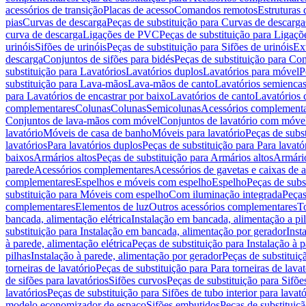
acessórios de transição
Placas de acesso
Comandos remotos
Estruturas 
pias
Curvas de descarga
Peças de substituição para Curvas de descarga
curva de descarga
Ligações de PVC
Peças de substituição para Ligaç
urinóis
Sifões de urinóis
Peças de substituição para Sifões de urinóis
Ex
descarga
Conjuntos de sifões para bidés
Peças de substituição para Con
substituição para Lavatórios
Lavatórios duplos
Lavatórios para móvel
P
substituição para Lava-mãos
Lava-mãos de canto
Lavatórios semiencas
para Lavatórios de encastrar por baixo
Lavatórios de canto
Lavatórios 
complementares
Colunas
Colunas
Semicolunas
Acessórios complementa
Conjuntos de lava-mãos com móvel
Conjuntos de lavatório com móve
lavatório
Móveis de casa de banho
Móveis para lavatório
Peças de subst
lavatórios
Para lavatórios duplos
Peças de substituição para Para lavató
baixos
Armários altos
Peças de substituição para Armários altos
Armári
parede
Acessórios complementares
Acessórios de gavetas e caixas de 
complementares
Espelhos e móveis com espelho
Espelho
Peças de subs
substituição para Móveis com espelho
Com iluminação integrada
Peças
complementares
Elementos de luz
Outros acessórios complementares
T
bancada, alimentação elétrica
Instalação em bancada, alimentação a pi
substituição para Instalação em bancada, alimentação por gerador
Inst
à parede, alimentação elétrica
Peças de substituição para Instalação à p
pilhas
Instalação à parede, alimentação por gerador
Peças de substituiç
torneiras de lavatório
Peças de substituição para Para torneiras de lavat
de sifões para lavatórios
Sifões curvos
Peças de substituição para Sifõe
lavatórios
Peças de substituição para Sifões de tubo interior para lavató
modelo economizador de espaço
Sifões embutidos
Peças de substituiç