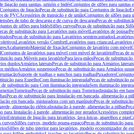
de ligação para sanitas, urinóis e bidés
Conjuntos de sifões para sanitas e
Conjuntos de ligação
Peças de substituição para Conjuntos de ligação
Ex
ões de PVC
Acessórios de transição e de união
Conjuntos de sifões para u
tensões de tubo de descarga e de curva de descarga
Peças de substituiç
juntos de sifões para bidés
Sifões curvos
Peças de substituição para Sif
eças de substituição para Lavatórios para móvel
Lavatórios de pousar
Pe
trados
Peças de substituição para Lavatórios semiencastrados
Lavatórios
coletivos
Lavatórios versão Comfort
Lavatórios para crianças
Lavatórios 
res
Acabamento
Material de fixação
Conjuntos de lavatório com móvel
C
l
Conjuntos de lavatórios para móvel com móvel de lavatório
Peças de s
ituição para Móveis para lavatório
Para lava-mãos
Peças de substituição
rios duplos
Armários laterais
Peças de substituição para Armários laterais
os médios
Armários suspensos
Peças de substituição para Armários susp
arrumação
Suporte de toalhas e ganchos para toalhas
Puxadores
Conjuntos
tituição para Espelho
Com iluminação integrada
Peças de substituição 
 de substituição para Com iluminação integrada
Sem iluminação integr
orneiras
Torneiras
Peças de substituição para Torneiras
Instalação em banc
lhas
Peças de substituição para Instalação em bancada, alimentação a pil
alação em bancada, misturadora com um manípulo
Peças de substituiçã
arede, alimentação elétrica
Instalação à parede, alimentação a pilhas
Peça
ão para Instalação à parede, alimentação por gerador
Acessórios comple
ório
Estruturas de ligação para lavatórios, lava-loiças, aparelhos e pias
Co
s curvos
Sifões curvos, modelo poupa-espaço
Peças de substituição par
rios
Sifões de tubo interior para lavatórios, modelo economizador de es
ão para Sifões embutidos
Ligações ao lavatório
Peças de substituição par