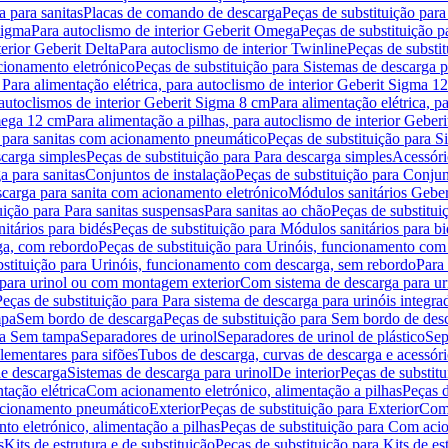
 para sanitas
Placas de comando de descarga
Peças de substituição par
Sigma
Para autoclismo de interior Geberit Omega
Peças de substituição p
terior Geberit Delta
Para autoclismo de interior Twinline
Peças de substit
cionamento eletrónico
Peças de substituição para Sistemas de descarga 
 Para alimentação elétrica, para autoclismo de interior Geberit Sigma 1
 autoclismos de interior Geberit Sigma 8 cm
Para alimentação elétrica, 
Omega 12 cm
Para alimentação a pilhas, para autoclismo de interior Gebe
 para sanitas com acionamento pneumático
Peças de substituição para 
scarga simples
Peças de substituição para Para descarga simples
Acessóri
a para sanitas
Conjuntos de instalação
Peças de substituição para Conjun
escarga para sanita com acionamento eletrónico
Módulos sanitários Geber
uição para Para sanitas suspensas
Para sanitas ao chão
Peças de substitui
itários para bidés
Peças de substituição para Módulos sanitários para bi
ga, com rebordo
Peças de substituição para Urinóis, funcionamento com
bstituição para Urinóis, funcionamento com descarga, sem rebordo
Para
 para urinol ou com montagem exterior
Com sistema de descarga para ur
Peças de substituição para Para sistema de descarga para urinóis integra
mpa
Sem bordo de descarga
Peças de substituição para Sem bordo de des
ara Sem tampa
Separadores de urinol
Separadores de urinol de plástico
Sep
lementares para sifões
Tubos de descarga, curvas de descarga e acessóri
de descarga
Sistemas de descarga para urinol
De interior
Peças de substitu
tação elétrica
Com acionamento eletrónico, alimentação a pilhas
Peças d
acionamento pneumático
Exterior
Peças de substituição para Exterior
Com 
o eletrónico, alimentação a pilhas
Peças de substituição para Com acio
s
Kits de estrutura e de substituição
Peças de substituição para Kits de est