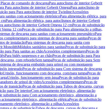
a Placas de comando de descarga
Para autoclismo de interior Geberit
ara Para autoclismo de interior Geberit Omega
Para autoclismo de
uição para Para autoclismo de interior Twinline
Acessórios
para sanitas com acionamento eletrónico
Para alimentação elétrica, para
2 cm
Para alimentação elétrica, para autoclismos de interior Geberit
para autoclismo de interior Geberit Omega 12 cm
Peças de substituição
rit Sigma 12 cm
Peças de substituição para Para alimentação a pilhas,
Sistemas de descarga para sanitas com acionamento pneumático
Para
os complementares para sistemas de descarga para sanitas
Peças de
tos de instalação
Para sistemas de descarga para sanita com
it Monolith
Módulos sanitários para sanitas
Peças de substituição para
ção para Para sanitas ao chão
Acessórios complementares
Peças de
dés
Para bidés suspensos e ao chão
Peças de substituição para Para
 descarga, com rebordo
Sem tampa
Peças de substituição para Sem
 sistema de descarga embutido para urinol ou com montagem
inóis integrado
Peças de substituição para Com sistema de descarga
do
Urinóis, funcionamento com descarga, com/para tampa
Peças de
carga
Urinóis, funcionamento sem água
Peças de substituição para
aradores de urinol de vidro
Acessórios complementares
Peças de
os de transição
Peças de substituição para Tubos de descarga, curvas
ição para De interior
Com acionamento eletrónico, alimentação
e substituição para Com acionamento eletrónico, alimentação a
acionamento eletrónico, alimentação elétrica
Peças de substituição
namento eletrónico, alimentação a pilhas
Acessórios
rutura e de substituição
Tubos de descarga, curvas de descarga e