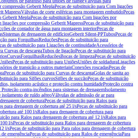
onjuntos de parafuso para uniões de flange
Válvulas para
r compressão Geberit Mepla
Peças de substituição para Com ligações
rit Mapress
Válvulas de corte esféricas para montagem embutido
Peças
o Geberit Mepla
Peças de substituição para Com ligações por
 ligações por compressão Geberit Mapress
Peças de substituição para
cções de contador de água para montagem interior
Peças de
as
Sistemas de drenagem de edifícios
Geberit Silent-PP
Tubos
Peças de
ição para Forquilhas
Reduções
Peças de substituição para
ças de substituição para Ligações de continuidade
Acessórios de
ara Curvas de descarga
Tubos de ligação
Peças de substituição para
rios
Curvas
Forquilhas
Reduções
Bocas de limpeza
Peças de substituição
Uniões
Peças de substituição para Uniões
Uniões de soldadura
Ligações
sórios de transição a outros materiais
Conexões roscadas
Peças de
ga
Peças de substituição para Curvas de descarga
Golas de sanita ao
bstituição para Sifões curvos
Sifões de sucção
Peças de substituição
dios, isolamento acústico e proteção contra humidade
Proteção contra
a Proteção contra-incêndios para sistemas de drenagem
Isolamento
e isolamento de ruído aéreo
Válvulas de admissão de ar para
 drenagem de cobertura
Peças de substituição para Ralos para
s para drenagem de cobertura até 25 l/s
Peças de substituição para
obertura até 100 l/s
Ralos para drenagem de cobertura para
tuição para Ralos para drenagem de cobertura até 12 l/s
Ralos para
100 l/s
Peças de substituição para Ralos para drenagem de cobertura
2 l/s
Peças de substituição para Para ralos para drenagem de cobertura
 de emergência
Peças de substituição para Ralos de emergência
Para