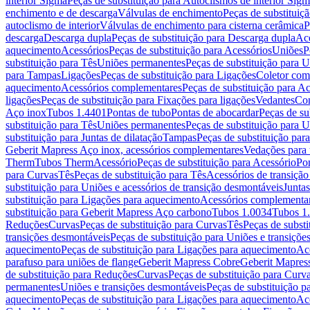
interior Sigma
Peças de substituição para Autoclismos de interior Sig
enchimento e de descarga
Válvulas de enchimento
Peças de substituiç
autoclismo de interior
Válvulas de enchimento para cisterna cerâmica
P
descarga
Descarga dupla
Peças de substituição para Descarga dupla
Ace
aquecimento
Acessórios
Peças de substituição para Acessórios
Uniões
P
substituição para Tês
Uniões permanentes
Peças de substituição para 
para Tampas
Ligações
Peças de substituição para Ligações
Coletor com
aquecimento
Acessórios complementares
Peças de substituição para A
ligações
Peças de substituição para Fixações para ligações
Vedantes
Con
Aço inox
Tubos 1.4401
Pontas de tubo
Pontas de abocardar
Peças de su
substituição para Tês
Uniões permanentes
Peças de substituição para 
substituição para Juntas de dilatação
Tampas
Peças de substituição pa
Geberit Mapress Aço inox, acessórios complementares
Vedações para 
Therm
Tubos Therm
Acessório
Peças de substituição para Acessório
Po
para Curvas
Tês
Peças de substituição para Tês
Acessórios de transiçã
substituição para Uniões e acessórios de transição desmontáveis
Juntas
substituição para Ligações para aquecimento
Acessórios complementa
substituição para Geberit Mapress Aço carbono
Tubos 1.0034
Tubos 1
Reduções
Curvas
Peças de substituição para Curvas
Tês
Peças de substi
transições desmontáveis
Peças de substituição para Uniões e transiçõ
aquecimento
Peças de substituição para Ligações para aquecimento
Ac
parafuso para uniões de flange
Geberit Mapress Cobre
Geberit Mapres
de substituição para Reduções
Curvas
Peças de substituição para Curv
permanentes
Uniões e transições desmontáveis
Peças de substituição p
aquecimento
Peças de substituição para Ligações para aquecimento
Ac