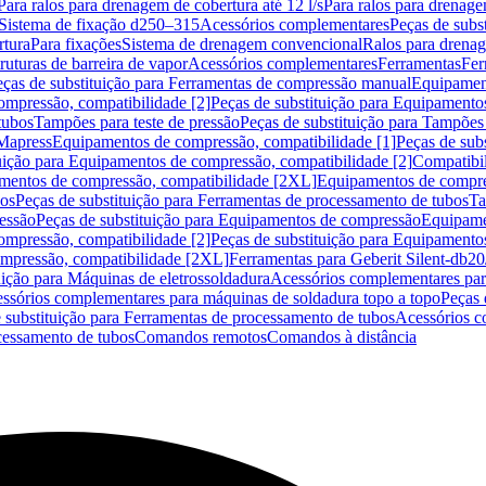
Para ralos para drenagem de cobertura até 12 l/s
Para ralos para drenage
Sistema de fixação d250–315
Acessórios complementares
Peças de subs
rtura
Para fixações
Sistema de drenagem convencional
Ralos para drena
ruturas de barreira de vapor
Acessórios complementares
Ferramentas
Fer
eças de substituição para Ferramentas de compressão manual
Equipament
mpressão, compatibilidade [2]
Peças de substituição para Equipamento
tubos
Tampões para teste de pressão
Peças de substituição para Tampões 
 Mapress
Equipamentos de compressão, compatibilidade [1]
Peças de sub
uição para Equipamentos de compressão, compatibilidade [2]
Compatibil
mentos de compressão, compatibilidade [2XL]
Equipamentos de compres
bos
Peças de substituição para Ferramentas de processamento de tubos
Ta
essão
Peças de substituição para Equipamentos de compressão
Equipame
mpressão, compatibilidade [2]
Peças de substituição para Equipamento
ompressão, compatibilidade [2XL]
Ferramentas para Geberit Silent-db2
uição para Máquinas de eletrossoldadura
Acessórios complementares par
ssórios complementares para máquinas de soldadura topo a topo
Peças 
 substituição para Ferramentas de processamento de tubos
Acessórios c
cessamento de tubos
Comandos remotos
Comandos à distância