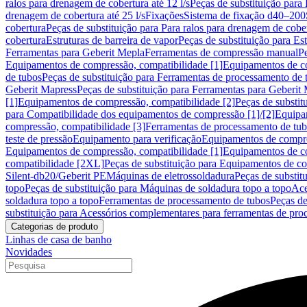
ralos para drenagem de cobertura até 12 l/s
Peças de substituição para 
drenagem de cobertura até 25 l/s
Fixações
Sistema de fixação d40–200
cobertura
Peças de substituição para Para ralos para drenagem de cobe
cobertura
Estruturas de barreira de vapor
Peças de substituição para Est
Ferramentas para Geberit Mepla
Ferramentas de compressão manual
P
Equipamentos de compressão, compatibilidade [1]
Equipamentos de co
de tubos
Peças de substituição para Ferramentas de processamento de 
Geberit Mapress
Peças de substituição para Ferramentas para Geberit
[1]
Equipamentos de compressão, compatibilidade [2]
Peças de substit
para Compatibilidade dos equipamentos de compressão [1]/[2]
Equipa
compressão, compatibilidade [3]
Ferramentas de processamento de tu
teste de pressão
Equipamento para verificação
Equipamentos de compr
Equipamentos de compressão, compatibilidade [1]
Equipamentos de co
compatibilidade [2XL]
Peças de substituição para Equipamentos de c
Silent-db20/Geberit PE
Máquinas de eletrossoldadura
Peças de substit
topo
Peças de substituição para Máquinas de soldadura topo a topo
Ace
soldadura topo a topo
Ferramentas de processamento de tubos
Peças de
substituição para Acessórios complementares para ferramentas de pro
Categorias de produto
Linhas de casa de banho
Novidades