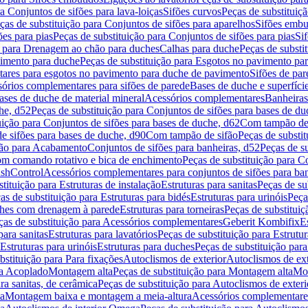
a Conjuntos de sifões para lava-loiças
Sifões curvos
Peças de substituiç
ças de substituição para Conjuntos de sifões para aparelhos
Sifões embu
ões para pias
Peças de substituição para Conjuntos de sifões para pias
Si
o para Drenagem ao chão para duches
Calhas para duche
Peças de substi
imento para duche
Peças de substituição para Esgotos no pavimento pa
tares para esgotos no pavimento para duche de pavimento
Sifões de par
sórios complementares para sifões de parede
Bases de duche e superfíci
ases de duche de material mineral
Acessórios complementares
Banheiras
he, d52
Peças de substituição para Conjuntos de sifões para bases de du
uição para Conjuntos de sifões para bases de duche, d62
Com tampão de 
de sifões para bases de duche, d90
Com tampão de sifão
Peças de substi
ição para Acabamento
Conjuntos de sifões para banheiras, d52
Peças de su
m comando rotativo e bica de enchimento
Peças de substituição para 
ushControl
Acessórios complementares para conjuntos de sifões para ba
tituição para Estruturas de instalação
Estruturas para sanitas
Peças de sub
as de substituição para Estruturas para bidés
Estruturas para urinóis
Peça
uches com drenagem à parede
Estruturas para torneiras
Peças de substituiç
ças de substituição para Acessórios complementares
Geberit Kombifix
E
para sanitas
Estruturas para lavatórios
Peças de substituição para Estrutur
Estruturas para urinóis
Estruturas para duches
Peças de substituição para
bstituição para Para fixações
Autoclismos de exterior
Autoclismos de exte
ra Acoplado
Montagem alta
Peças de substituição para Montagem alta
Mon
ra sanitas, de cerâmica
Peças de substituição para Autoclismos de exteri
a
Montagem baixa e montagem a meia-altura
Acessórios complementare