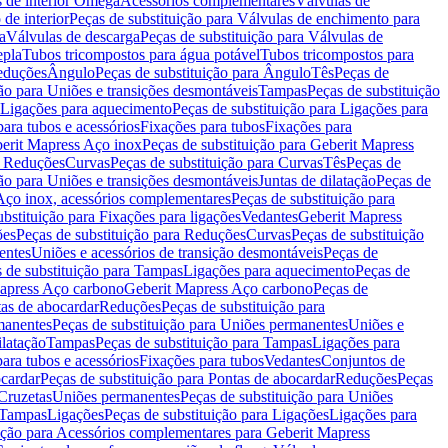
s de interior Omega
Acessórios complementares
Válvulas de
de interior
Peças de substituição para Válvulas de enchimento para
a
Válvulas de descarga
Peças de substituição para Válvulas de
epla
Tubos tricompostos para água potável
Tubos tricompostos para
Reduções
Ângulo
Peças de substituição para Ângulo
Tês
Peças de
ção para Uniões e transições desmontáveis
Tampas
Peças de substituição
Ligações para aquecimento
Peças de substituição para Ligações para
ara tubos e acessórios
Fixações para tubos
Fixações para
erit Mapress Aço inox
Peças de substituição para Geberit Mapress
a Reduções
Curvas
Peças de substituição para Curvas
Tês
Peças de
ção para Uniões e transições desmontáveis
Juntas de dilatação
Peças de
Aço inox, acessórios complementares
Peças de substituição para
ubstituição para Fixações para ligações
Vedantes
Geberit Mapress
ões
Peças de substituição para Reduções
Curvas
Peças de substituição
entes
Uniões e acessórios de transição desmontáveis
Peças de
 de substituição para Tampas
Ligações para aquecimento
Peças de
apress Aço carbono
Geberit Mapress Aço carbono
Peças de
tas de abocardar
Reduções
Peças de substituição para
manentes
Peças de substituição para Uniões permanentes
Uniões e
ilatação
Tampas
Peças de substituição para Tampas
Ligações para
ara tubos e acessórios
Fixações para tubos
Vedantes
Conjuntos de
cardar
Peças de substituição para Pontas de abocardar
Reduções
Peças
 Cruzetas
Uniões permanentes
Peças de substituição para Uniões
a Tampas
Ligações
Peças de substituição para Ligações
Ligações para
uição para Acessórios complementares para Geberit Mapress