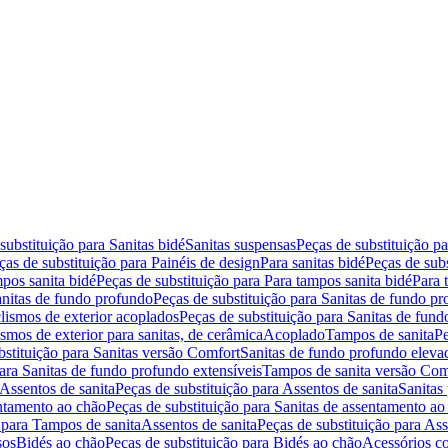
substituição para Sanitas bidé
Sanitas suspensas
Peças de substituição p
ças de substituição para Painéis de design
Para sanitas bidé
Peças de subs
pos sanita bidé
Peças de substituição para Para tampos sanita bidé
Para 
nitas de fundo profundo
Peças de substituição para Sanitas de fundo p
lismos de exterior acoplados
Peças de substituição para Sanitas de fund
smos de exterior para sanitas, de cerâmica
Acoplado
Tampos de sanita
Pe
bstituição para Sanitas versão Comfort
Sanitas de fundo profundo eleva
para Sanitas de fundo profundo extensíveis
Tampos de sanita versão Com
Assentos de sanita
Peças de substituição para Assentos de sanita
Sanitas 
entamento ao chão
Peças de substituição para Sanitas de assentamento ao
 para Tampos de sanita
Assentos de sanita
Peças de substituição para Ass
sos
Bidés ao chão
Peças de substituição para Bidés ao chão
Acessórios c