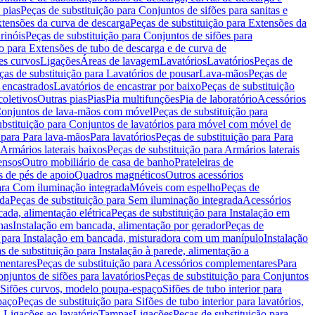
 pias
Peças de substituição para Conjuntos de sifões para sanitas e
tensões da curva de descarga
Peças de substituição para Extensões da
rinóis
Peças de substituição para Conjuntos de sifões para
ão para Extensões de tubo de descarga e de curva de
ões curvos
Ligações
Áreas de lavagem
Lavatórios
Lavatórios
Peças de
ças de substituição para Lavatórios de pousar
Lava-mãos
Peças de
 encastrados
Lavatórios de encastrar por baixo
Peças de substituição
coletivos
Outras pias
Pias
Pia multifunções
Pia de laboratório
Acessórios
onjuntos de lava-mãos com móvel
Peças de substituição para
ubstituição para Conjuntos de lavatórios para móvel com móvel de
 para Para lava-mãos
Para lavatórios
Peças de substituição para Para
Armários laterais baixos
Peças de substituição para Armários laterais
ensos
Outro mobiliário de casa de banho
Prateleiras de
 de pés de apoio
Quadros magnéticos
Outros acessórios
para Com iluminação integrada
Móveis com espelho
Peças de
ada
Peças de substituição para Sem iluminação integrada
Acessórios
ada, alimentação elétrica
Peças de substituição para Instalação em
has
Instalação em bancada, alimentação por gerador
Peças de
o para Instalação em bancada, misturadora com um manípulo
Instalação
s de substituição para Instalação à parede, alimentação a
mentares
Peças de substituição para Acessórios complementares
Para
njuntos de sifões para lavatórios
Peças de substituição para Conjuntos
a Sifões curvos, modelo poupa-espaço
Sifões de tubo interior para
paço
Peças de substituição para Sifões de tubo interior para lavatórios,
a Ligações ao lavatório
Tampas
Ligações
Peças de substituição para