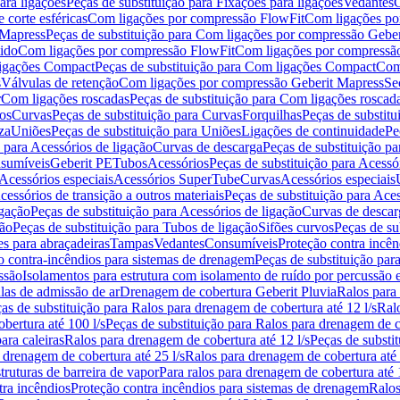
ara ligações
Peças de substituição para Fixações para ligações
Vedantes
C
 corte esféricas
Com ligações por compressão FlowFit
Com ligações po
 Mapress
Peças de substituição para Com ligações por compressão Gebe
tido
Com ligações por compressão FlowFit
Com ligações por compressã
igações Compact
Peças de substituição para Com ligações Compact
Com
s
Válvulas de retenção
Com ligações por compressão Geberit Mapress
Se
r
Com ligações roscadas
Peças de substituição para Com ligações roscad
ios
Curvas
Peças de substituição para Curvas
Forquilhas
Peças de substitu
za
Uniões
Peças de substituição para Uniões
Ligações de continuidade
Pe
 para Acessórios de ligação
Curvas de descarga
Peças de substituição p
sumíveis
Geberit PE
Tubos
Acessórios
Peças de substituição para Acessó
 Acessórios especiais
Acessórios SuperTube
Curvas
Acessórios especiais
cessórios de transição a outros materiais
Peças de substituição para Aces
igação
Peças de substituição para Acessórios de ligação
Curvas de descar
ção
Peças de substituição para Tubos de ligação
Sifões curvos
Peças de su
s para abraçadeiras
Tampas
Vedantes
Consumíveis
Proteção contra incên
o contra-incêndios para sistemas de drenagem
Peças de substituição par
ssão
Isolamentos para estrutura com isolamento de ruído por percussão 
las de admissão de ar
Drenagem de cobertura Geberit Pluvia
Ralos para
as de substituição para Ralos para drenagem de cobertura até 12 l/s
Ralo
bertura até 100 l/s
Peças de substituição para Ralos para drenagem de c
ara caleiras
Ralos para drenagem de cobertura até 12 l/s
Peças de substi
 drenagem de cobertura até 25 l/s
Ralos para drenagem de cobertura até 
truturas de barreira de vapor
Para ralos para drenagem de cobertura até 1
tra incêndios
Proteção contra incêndios para sistemas de drenagem
Ralos