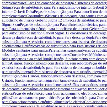
complementares
Placas de comando de descarga e sistemas de descarga
Sigma
Peças de substituição para Para autoclismo de interior Geberit 
interior Geberit Delta
Peças de substituição para Para autoclismo de in
complementares
Consumíveis
Sistemas de descarga para sanitas com a
autoclismo de interior Geberit Sigma 12 cm
Peças de substituição para
Sigma 8 cm
Peças de substituição para Para alimentação elétrica, para
para Para alimentação elétrica, para autoclismo de interior Geberit 
para autoclismo de interior Geberit Sigma 12 cm
Sistemas de descarga
descarga dupla
Peças de substituição para Para descarga dupla
Para de
substituição para Acessórios complementares para sistemas de descarg
acionamento eletrónico
Peças de substituição para Para sistemas de d
Módulos sanitários para sanitas
Para sanitas suspensas
Peças de substit
substituição para Acessórios complementares
Consumíveis
Módulos san
bidés suspensos e ao chão
Urinóis
Urinóis, funcionamento com descar
tampa
Urinóis, funcionamento com descarga, sem rebordo
Peças de su
exterior
Peças de substituição para Para sistema de descarga embutido
para urinóis integrado
Para sistema de descarga para urinóis integrado
substituição para Urinóis, funcionamento com descarga, com/para ta
Urinóis, funcionamento sem água
Sem tampa
Peças de substituição p
substituição para Acessórios complementares
Sifões e acessórios comp
de descarga e acessórios de transição
Material de fixação
Distribuidor 
elétrica
Peças de substituição para Com acionamento eletrónico, alimen
pilhas
Com acionamento pneumático
Peças de substituição para Com 
para Com acionamento eletrónico, alimentação elétrica
Com acionament
complementares
Peças de substituição para Acessórios complementare