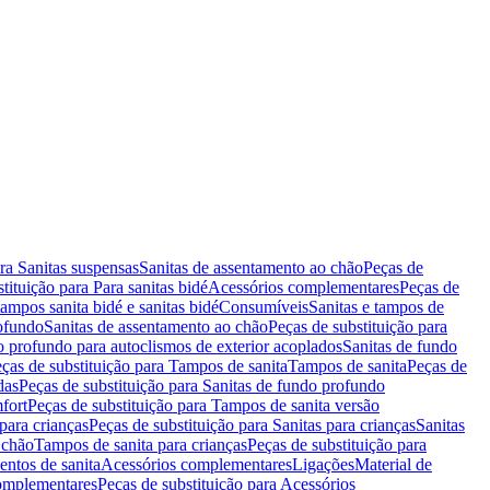
ara Sanitas suspensas
Sanitas de assentamento ao chão
Peças de
tituição para Para sanitas bidé
Acessórios complementares
Peças de
tampos sanita bidé e sanitas bidé
Consumíveis
Sanitas e tampos de
rofundo
Sanitas de assentamento ao chão
Peças de substituição para
o profundo para autoclismos de exterior acoplados
Sanitas de fundo
ças de substituição para Tampos de sanita
Tampos de sanita
Peças de
das
Peças de substituição para Sanitas de fundo profundo
fort
Peças de substituição para Tampos de sanita versão
para crianças
Peças de substituição para Sanitas para crianças
Sanitas
 chão
Tampos de sanita para crianças
Peças de substituição para
entos de sanita
Acessórios complementares
Ligações
Material de
omplementares
Peças de substituição para Acessórios