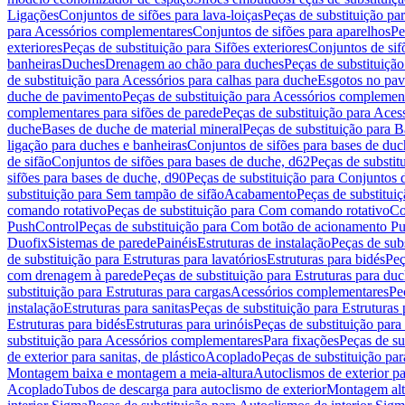
Ligações
Conjuntos de sifões para lava-loiças
Peças de substituição par
para Acessórios complementares
Conjuntos de sifões para aparelhos
Pe
exteriores
Peças de substituição para Sifões exteriores
Conjuntos de sif
banheiras
Duches
Drenagem ao chão para duches
Peças de substituiçã
de substituição para Acessórios para calhas para duche
Esgotos no pav
duche de pavimento
Peças de substituição para Acessórios complemen
complementares para sifões de parede
Peças de substituição para Aces
duche
Bases de duche de material mineral
Peças de substituição para B
ligação para duches e banheiras
Conjuntos de sifões para bases de duc
de sifão
Conjuntos de sifões para bases de duche, d62
Peças de substit
sifões para bases de duche, d90
Peças de substituição para Conjuntos 
substituição para Sem tampão de sifão
Acabamento
Peças de substitu
comando rotativo
Peças de substituição para Com comando rotativo
Co
PushControl
Peças de substituição para Com botão de acionamento P
Duofix
Sistemas de parede
Painéis
Estruturas de instalação
Peças de subs
de substituição para Estruturas para lavatórios
Estruturas para bidés
Peç
com drenagem à parede
Peças de substituição para Estruturas para d
substituição para Estruturas para cargas
Acessórios complementares
Pe
instalação
Estruturas para sanitas
Peças de substituição para Estruturas 
Estruturas para bidés
Estruturas para urinóis
Peças de substituição para 
substituição para Acessórios complementares
Para fixações
Peças de su
de exterior para sanitas, de plástico
Acoplado
Peças de substituição pa
Montagem baixa e montagem a meia-altura
Autoclismos de exterior pa
Acoplado
Tubos de descarga para autoclismo de exterior
Montagem alt