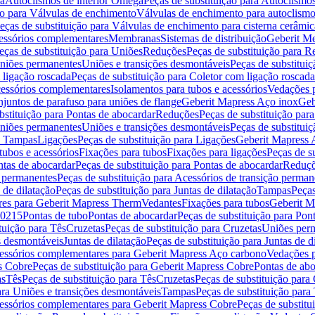
ma
Autoclismos de interior Omega
Peças de substituição para Autoclismo
ão para Válvulas de enchimento
Válvulas de enchimento para autoclismo 
eças de substituição para Válvulas de enchimento para cisterna cerâmic
ssórios complementares
Membranas
Sistemas de distribuição
Geberit M
eças de substituição para Uniões
Reduções
Peças de substituição para 
Uniões permanentes
Uniões e transições desmontáveis
Peças de substitui
 ligação roscada
Peças de substituição para Coletor com ligação roscada
cessórios complementares
Isolamentos para tubos e acessórios
Vedações p
juntos de parafuso para uniões de flange
Geberit Mapress Aço inox
Geb
bstituição para Pontas de abocardar
Reduções
Peças de substituição par
Uniões permanentes
Uniões e transições desmontáveis
Peças de substitui
ra Tampas
Ligações
Peças de substituição para Ligações
Geberit Mapress 
tubos e acessórios
Fixações para tubos
Fixações para ligações
Peças de s
ntas de abocardar
Peças de substituição para Pontas de abocardar
Reduç
o permanentes
Peças de substituição para Acessórios de transição perman
 de dilatação
Peças de substituição para Juntas de dilatação
Tampas
Peças
res para Geberit Mapress Therm
Vedantes
Fixações para tubos
Geberit M
.0215
Pontas de tubo
Pontas de abocardar
Peças de substituição para Pon
tuição para Tês
Cruzetas
Peças de substituição para Cruzetas
Uniões per
es desmontáveis
Juntas de dilatação
Peças de substituição para Juntas de d
essórios complementares para Geberit Mapress Aço carbono
Vedações p
s Cobre
Peças de substituição para Geberit Mapress Cobre
Pontas de abo
as
Tês
Peças de substituição para Tês
Cruzetas
Peças de substituição para
ara Uniões e transições desmontáveis
Tampas
Peças de substituição par
essórios complementares para Geberit Mapress Cobre
Peças de substit