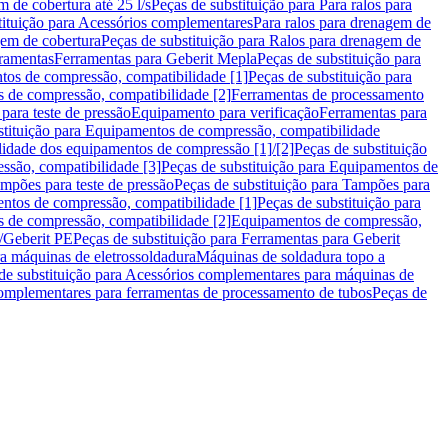
m de cobertura até 25 l/s
Peças de substituição para Para ralos para
tituição para Acessórios complementares
Para ralos para drenagem de
gem de cobertura
Peças de substituição para Ralos para drenagem de
ramentas
Ferramentas para Geberit Mepla
Peças de substituição para
os de compressão, compatibilidade [1]
Peças de substituição para
s de compressão, compatibilidade [2]
Ferramentas de processamento
para teste de pressão
Equipamento para verificação
Ferramentas para
stituição para Equipamentos de compressão, compatibilidade
idade dos equipamentos de compressão [1]/[2]
Peças de substituição
são, compatibilidade [3]
Peças de substituição para Equipamentos de
mpões para teste de pressão
Peças de substituição para Tampões para
ntos de compressão, compatibilidade [1]
Peças de substituição para
s de compressão, compatibilidade [2]
Equipamentos de compressão,
0/Geberit PE
Peças de substituição para Ferramentas para Geberit
a máquinas de eletrossoldadura
Máquinas de soldadura topo a
de substituição para Acessórios complementares para máquinas de
omplementares para ferramentas de processamento de tubos
Peças de