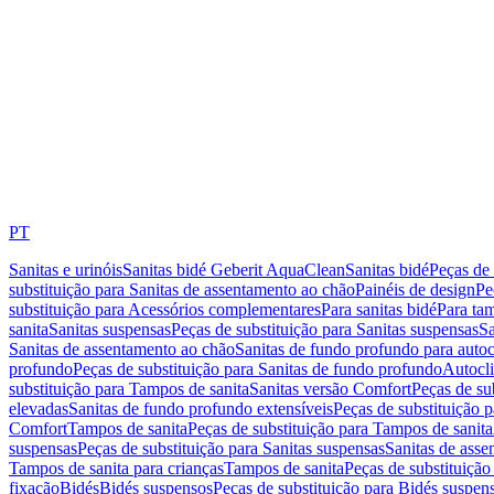
PT
Sanitas e urinóis
Sanitas bidé Geberit AquaClean
Sanitas bidé
Peças de 
substituição para Sanitas de assentamento ao chão
Painéis de design
Pe
substituição para Acessórios complementares
Para sanitas bidé
Para tam
sanita
Sanitas suspensas
Peças de substituição para Sanitas suspensas
Sa
Sanitas de assentamento ao chão
Sanitas de fundo profundo para autoc
profundo
Peças de substituição para Sanitas de fundo profundo
Autocli
substituição para Tampos de sanita
Sanitas versão Comfort
Peças de su
elevadas
Sanitas de fundo profundo extensíveis
Peças de substituição 
Comfort
Tampos de sanita
Peças de substituição para Tampos de sanita
suspensas
Peças de substituição para Sanitas suspensas
Sanitas de ass
Tampos de sanita para crianças
Tampos de sanita
Peças de substituição
fixação
Bidés
Bidés suspensos
Peças de substituição para Bidés suspen