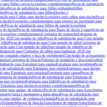
ão para Sifões curvos
Acessórios complementares
Peças de substituição
tidos
Peças de substituição para Sifões embutidos
Sifões
fões
Peças de substituição para Sifões
Duches e
tuição para Calhas para duche
Acessórios para calhas para duche
Peças
ra duche
Acessórios complementares para esgotos no pavimento para
ede
Peças de substituição para Sifões de parede
Acessórios
es de duche
Peças de substituição para Bases de duche e superfícies de
Acessórios complementares
Conjuntos de reparação
Estruturas de
che, d52
Com tampão de sifão
Peças de substituição para Com tampão
sifão
Peças de substituição para Com tampão de sifão
Conjuntos de
tuição para Com tampão de sifão
Sem tampão de sifão
Peças de
bstituição para Conjuntos de sifões para banheiras, d52
Com
Com comando rotativo e bica de enchimento
Com botão de acionamento
nheiras
Conjuntos de ligação
Sistemas de instalação e descarga
Geberit
stituição para Estruturas para sanitas
Estruturas para lavatórios
Peças
s de substituição para Estruturas para urinóis
Estruturas para duches
ão para Estruturas para torneiras
Estruturas para cargas
Peças de
struturas de instalação
Peças de substituição para Estruturas de
as para lavatórios
Estruturas para bidés
Peças de substituição para
 Estruturas para duches
Acessórios complementares
Peças de
rior para sanitas, de plástico
Peças de substituição para Autoclismos
tagem baixa e montagem a meia-altura
Peças de substituição para
or para sanitas, de cerâmica
Acoplado
Peças de substituição para
s
Vedantes
Mangas de ligação
Autoclismos de interior
Autoclismos de