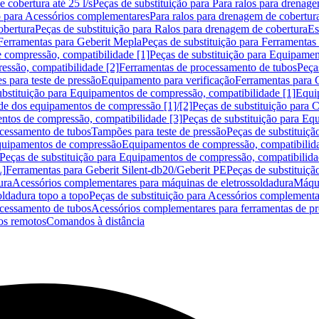
 cobertura até 25 l/s
Peças de substituição para Para ralos para drenage
o para Acessórios complementares
Para ralos para drenagem de cobertur
obertura
Peças de substituição para Ralos para drenagem de cobertura
Es
Ferramentas para Geberit Mepla
Peças de substituição para Ferramentas
 compressão, compatibilidade [1]
Peças de substituição para Equipamen
essão, compatibilidade [2]
Ferramentas de processamento de tubos
Peça
s para teste de pressão
Equipamento para verificação
Ferramentas para 
ubstituição para Equipamentos de compressão, compatibilidade [1]
Equi
de dos equipamentos de compressão [1]/[2]
Peças de substituição para
tos de compressão, compatibilidade [3]
Peças de substituição para Eq
ocessamento de tubos
Tampões para teste de pressão
Peças de substituiçã
Equipamentos de compressão
Equipamentos de compressão, compatibilida
Peças de substituição para Equipamentos de compressão, compatibilida
L]
Ferramentas para Geberit Silent-db20/Geberit PE
Peças de substituiçã
ura
Acessórios complementares para máquinas de eletrossoldadura
Máqui
ldadura topo a topo
Peças de substituição para Acessórios complementa
ocessamento de tubos
Acessórios complementares para ferramentas de p
s remotos
Comandos à distância