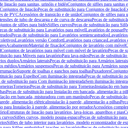
de ligação para sanitas, urinóis e bidés
Conjuntos de sifões para sanitas e
Conjuntos de ligação
Peças de substituição para Conjuntos de ligação
Ex
ões de PVC
Acessórios de transição e de união
Conjuntos de sifões para u
tensões de tubo de descarga e de curva de descarga
Peças de substituiç
juntos de sifões para bidés
Sifões curvos
Peças de substituição para Sif
eças de substituição para Lavatórios para móvel
Lavatórios de pousar
Pe
trados
Peças de substituição para Lavatórios semiencastrados
Lavatórios
coletivos
Lavatórios versão Comfort
Lavatórios para crianças
Lavatórios 
res
Acabamento
Material de fixação
Conjuntos de lavatório com móvel
C
l
Conjuntos de lavatórios para móvel com móvel de lavatório
Peças de s
ituição para Móveis para lavatório
Para lava-mãos
Peças de substituição
rios duplos
Armários laterais
Peças de substituição para Armários laterais
os médios
Armários suspensos
Peças de substituição para Armários susp
arrumação
Suporte de toalhas e ganchos para toalhas
Puxadores
Conjuntos
tituição para Espelho
Com iluminação integrada
Peças de substituição 
 de substituição para Com iluminação integrada
Sem iluminação integr
orneiras
Torneiras
Peças de substituição para Torneiras
Instalação em banc
lhas
Peças de substituição para Instalação em bancada, alimentação a pil
alação em bancada, misturadora com um manípulo
Peças de substituiçã
arede, alimentação elétrica
Instalação à parede, alimentação a pilhas
Peça
ão para Instalação à parede, alimentação por gerador
Acessórios comple
ório
Estruturas de ligação para lavatórios, lava-loiças, aparelhos e pias
Co
s curvos
Sifões curvos, modelo poupa-espaço
Peças de substituição par
rios
Sifões de tubo interior para lavatórios, modelo economizador de es
ão para Sifões embutidos
Ligações ao lavatório
Peças de substituição par