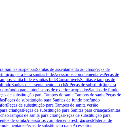
ara Sanitas suspensas
Sanitas de assentamento ao chão
Peças de
tituição para Para sanitas bidé
Acessórios complementares
Peças de
tampos sanita bidé e sanitas bidé
Consumíveis
Sanitas e tampos de
rofundo
Sanitas de assentamento ao chão
Peças de substituição para
o profundo para autoclismos de exterior acoplados
Sanitas de fundo
ças de substituição para Tampos de sanita
Tampos de sanita
Peças de
das
Peças de substituição para Sanitas de fundo profundo
fort
Peças de substituição para Tampos de sanita versão
para crianças
Peças de substituição para Sanitas para crianças
Sanitas
 chão
Tampos de sanita para crianças
Peças de substituição para
entos de sanita
Acessórios complementares
Ligações
Material de
omplementares
Peças de substituição para Acessórios