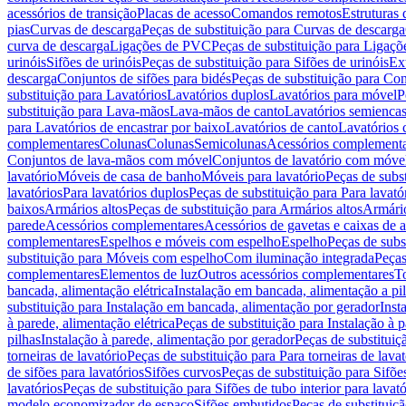
acessórios de transição
Placas de acesso
Comandos remotos
Estruturas 
pias
Curvas de descarga
Peças de substituição para Curvas de descarga
curva de descarga
Ligações de PVC
Peças de substituição para Ligaç
urinóis
Sifões de urinóis
Peças de substituição para Sifões de urinóis
Ex
descarga
Conjuntos de sifões para bidés
Peças de substituição para Con
substituição para Lavatórios
Lavatórios duplos
Lavatórios para móvel
P
substituição para Lava-mãos
Lava-mãos de canto
Lavatórios semiencas
para Lavatórios de encastrar por baixo
Lavatórios de canto
Lavatórios 
complementares
Colunas
Colunas
Semicolunas
Acessórios complementa
Conjuntos de lava-mãos com móvel
Conjuntos de lavatório com móve
lavatório
Móveis de casa de banho
Móveis para lavatório
Peças de subst
lavatórios
Para lavatórios duplos
Peças de substituição para Para lavató
baixos
Armários altos
Peças de substituição para Armários altos
Armári
parede
Acessórios complementares
Acessórios de gavetas e caixas de 
complementares
Espelhos e móveis com espelho
Espelho
Peças de subs
substituição para Móveis com espelho
Com iluminação integrada
Peças
complementares
Elementos de luz
Outros acessórios complementares
T
bancada, alimentação elétrica
Instalação em bancada, alimentação a pi
substituição para Instalação em bancada, alimentação por gerador
Inst
à parede, alimentação elétrica
Peças de substituição para Instalação à p
pilhas
Instalação à parede, alimentação por gerador
Peças de substituiç
torneiras de lavatório
Peças de substituição para Para torneiras de lavat
de sifões para lavatórios
Sifões curvos
Peças de substituição para Sifõe
lavatórios
Peças de substituição para Sifões de tubo interior para lavató
modelo economizador de espaço
Sifões embutidos
Peças de substituiç