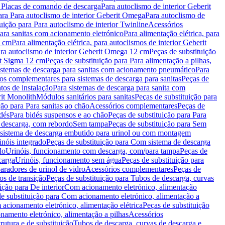
a Placas de comando de descarga
Para autoclismo de interior Geberit
ara Para autoclismo de interior Geberit Omega
Para autoclismo de
uição para Para autoclismo de interior Twinline
Acessórios
para sanitas com acionamento eletrónico
Para alimentação elétrica, para
2 cm
Para alimentação elétrica, para autoclismos de interior Geberit
para autoclismo de interior Geberit Omega 12 cm
Peças de substituição
rit Sigma 12 cm
Peças de substituição para Para alimentação a pilhas,
Sistemas de descarga para sanitas com acionamento pneumático
Para
os complementares para sistemas de descarga para sanitas
Peças de
tos de instalação
Para sistemas de descarga para sanita com
it Monolith
Módulos sanitários para sanitas
Peças de substituição para
ção para Para sanitas ao chão
Acessórios complementares
Peças de
dés
Para bidés suspensos e ao chão
Peças de substituição para Para
 descarga, com rebordo
Sem tampa
Peças de substituição para Sem
 sistema de descarga embutido para urinol ou com montagem
inóis integrado
Peças de substituição para Com sistema de descarga
do
Urinóis, funcionamento com descarga, com/para tampa
Peças de
carga
Urinóis, funcionamento sem água
Peças de substituição para
aradores de urinol de vidro
Acessórios complementares
Peças de
os de transição
Peças de substituição para Tubos de descarga, curvas
ição para De interior
Com acionamento eletrónico, alimentação
e substituição para Com acionamento eletrónico, alimentação a
acionamento eletrónico, alimentação elétrica
Peças de substituição
namento eletrónico, alimentação a pilhas
Acessórios
rutura e de substituição
Tubos de descarga, curvas de descarga e