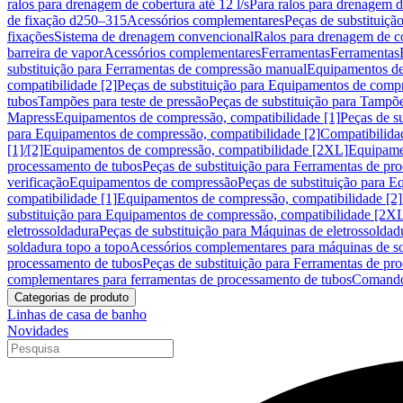
ralos para drenagem de cobertura até 12 l/s
Para ralos para drenagem de
de fixação d250–315
Acessórios complementares
Peças de substituiçã
fixações
Sistema de drenagem convencional
Ralos para drenagem de c
barreira de vapor
Acessórios complementares
Ferramentas
Ferramentas
substituição para Ferramentas de compressão manual
Equipamentos de
compatibilidade [2]
Peças de substituição para Equipamentos de compr
tubos
Tampões para teste de pressão
Peças de substituição para Tampõe
Mapress
Equipamentos de compressão, compatibilidade [1]
Peças de s
para Equipamentos de compressão, compatibilidade [2]
Compatibilida
[1]/[2]
Equipamentos de compressão, compatibilidade [2XL]
Equipamen
processamento de tubos
Peças de substituição para Ferramentas de pr
verificação
Equipamentos de compressão
Peças de substituição para 
compatibilidade [1]
Equipamentos de compressão, compatibilidade [2]
substituição para Equipamentos de compressão, compatibilidade [2X
eletrossoldadura
Peças de substituição para Máquinas de eletrossoldad
soldadura topo a topo
Acessórios complementares para máquinas de so
processamento de tubos
Peças de substituição para Ferramentas de pr
complementares para ferramentas de processamento de tubos
Comando
Categorias de produto
Linhas de casa de banho
Novidades