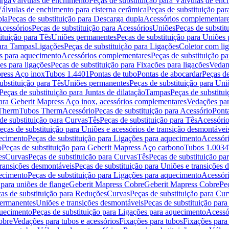
arga
Válvulas de enchimento
Peças de substituição para Válvulas de en
álvulas de enchimento para cisterna cerâmica
Peças de substituição par
pla
Peças de substituição para Descarga dupla
Acessórios complementar
cessórios
Peças de substituição para Acessórios
Uniões
Peças de substit
ituição para Tês
Uniões permanentes
Peças de substituição para Uniões
para Tampas
Ligações
Peças de substituição para Ligações
Coletor com li
es para aquecimento
Acessórios complementares
Peças de substituição p
es para ligações
Peças de substituição para Fixações para ligações
Vedan
press Aço inox
Tubos 1.4401
Pontas de tubo
Pontas de abocardar
Peças de
ubstituição para Tês
Uniões permanentes
Peças de substituição para Un
Peças de substituição para Juntas de dilatação
Tampas
Peças de substitu
para Geberit Mapress Aço inox, acessórios complementares
Vedações par
 Therm
Tubos Therm
Acessório
Peças de substituição para Acessório
Pont
de substituição para Curvas
Tês
Peças de substituição para Tês
Acessório
eças de substituição para Uniões e acessórios de transição desmontávei
ecimento
Peças de substituição para Ligações para aquecimento
Acessór
o
Peças de substituição para Geberit Mapress Aço carbono
Tubos 1.0034
es
Curvas
Peças de substituição para Curvas
Tês
Peças de substituição pa
transições desmontáveis
Peças de substituição para Uniões e transições 
ecimento
Peças de substituição para Ligações para aquecimento
Acessór
para uniões de flange
Geberit Mapress Cobre
Geberit Mapress Cobre
Pe
as de substituição para Reduções
Curvas
Peças de substituição para Cur
permanentes
Uniões e transições desmontáveis
Peças de substituição par
quecimento
Peças de substituição para Ligações para aquecimento
Acessó
obre
Vedações para tubos e acessórios
Fixações para tubos
Fixações para