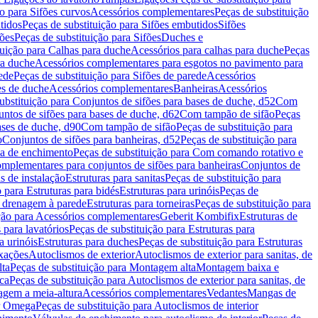
ão para Sifões curvos
Acessórios complementares
Peças de substituição
tidos
Peças de substituição para Sifões embutidos
Sifões
fões
Peças de substituição para Sifões
Duches e
tuição para Calhas para duche
Acessórios para calhas para duche
Peças
ra duche
Acessórios complementares para esgotos no pavimento para
ede
Peças de substituição para Sifões de parede
Acessórios
es de duche
Acessórios complementares
Banheiras
Acessórios
ubstituição para Conjuntos de sifões para bases de duche, d52
Com
untos de sifões para bases de duche, d62
Com tampão de sifão
Peças
ases de duche, d90
Com tampão de sifão
Peças de substituição para
o
Conjuntos de sifões para banheiras, d52
Peças de substituição para
a de enchimento
Peças de substituição para Com comando rotativo e
mplementares para conjuntos de sifões para banheiras
Conjuntos de
s de instalação
Estruturas para sanitas
Peças de substituição para
 para Estruturas para bidés
Estruturas para urinóis
Peças de
m drenagem à parede
Estruturas para torneiras
Peças de substituição para
ição para Acessórios complementares
Geberit Kombifix
Estruturas de
 para lavatórios
Peças de substituição para Estruturas para
a urinóis
Estruturas para duches
Peças de substituição para Estruturas
ixações
Autoclismos de exterior
Autoclismos de exterior para sanitas, de
ta
Peças de substituição para Montagem alta
Montagem baixa e
ica
Peças de substituição para Autoclismos de exterior para sanitas, de
gem a meia-altura
Acessórios complementares
Vedantes
Mangas de
or Omega
Peças de substituição para Autoclismos de interior