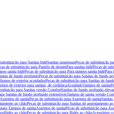
substituição para Sanitas bidé
Sanitas suspensas
Peças de substituição p
ças de substituição para Painéis de design
Para sanitas bidé
Peças de subs
pos sanita bidé
Peças de substituição para Para tampos sanita bidé
Para 
nitas de fundo profundo
Peças de substituição para Sanitas de fundo p
lismos de exterior acoplados
Peças de substituição para Sanitas de fund
smos de exterior para sanitas, de cerâmica
Acoplado
Tampos de sanita
Pe
bstituição para Sanitas versão Comfort
Sanitas de fundo profundo eleva
para Sanitas de fundo profundo extensíveis
Tampos de sanita versão Com
Assentos de sanita
Peças de substituição para Assentos de sanita
Sanitas 
entamento ao chão
Peças de substituição para Sanitas de assentamento ao
 para Tampos de sanita
Assentos de sanita
Peças de substituição para Ass
sos
Bidés ao chão
Peças de substituição para Bidés ao chão
Acessórios c