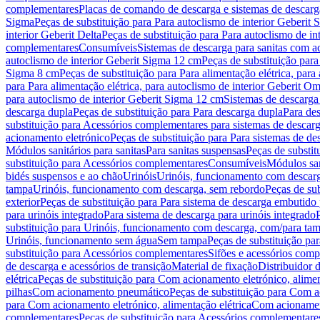
complementares
Placas de comando de descarga e sistemas de descarga
Sigma
Peças de substituição para Para autoclismo de interior Geberit 
interior Geberit Delta
Peças de substituição para Para autoclismo de in
complementares
Consumíveis
Sistemas de descarga para sanitas com a
autoclismo de interior Geberit Sigma 12 cm
Peças de substituição para
Sigma 8 cm
Peças de substituição para Para alimentação elétrica, para
para Para alimentação elétrica, para autoclismo de interior Geberit 
para autoclismo de interior Geberit Sigma 12 cm
Sistemas de descarga
descarga dupla
Peças de substituição para Para descarga dupla
Para de
substituição para Acessórios complementares para sistemas de descarg
acionamento eletrónico
Peças de substituição para Para sistemas de d
Módulos sanitários para sanitas
Para sanitas suspensas
Peças de substit
substituição para Acessórios complementares
Consumíveis
Módulos san
bidés suspensos e ao chão
Urinóis
Urinóis, funcionamento com descar
tampa
Urinóis, funcionamento com descarga, sem rebordo
Peças de su
exterior
Peças de substituição para Para sistema de descarga embutido
para urinóis integrado
Para sistema de descarga para urinóis integrado
substituição para Urinóis, funcionamento com descarga, com/para ta
Urinóis, funcionamento sem água
Sem tampa
Peças de substituição p
substituição para Acessórios complementares
Sifões e acessórios comp
de descarga e acessórios de transição
Material de fixação
Distribuidor 
elétrica
Peças de substituição para Com acionamento eletrónico, alimen
pilhas
Com acionamento pneumático
Peças de substituição para Com 
para Com acionamento eletrónico, alimentação elétrica
Com acionament
complementares
Peças de substituição para Acessórios complementare