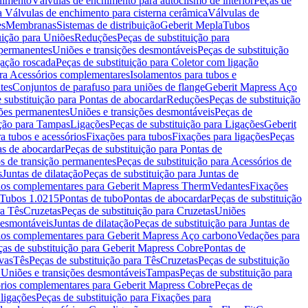
chimento
Válvulas de enchimento para autoclismo de interior
Peças de
a Válvulas de enchimento para cisterna cerâmica
Válvulas de
es
Membranas
Sistemas de distribuição
Geberit Mepla
Tubos
uição para Uniões
Reduções
Peças de substituição para
 permanentes
Uniões e transições desmontáveis
Peças de substituição
gação roscada
Peças de substituição para Coletor com ligação
ara Acessórios complementares
Isolamentos para tubos e
tes
Conjuntos de parafuso para uniões de flange
Geberit Mapress Aço
 substituição para Pontas de abocardar
Reduções
Peças de substituição
iões permanentes
Uniões e transições desmontáveis
Peças de
ição para Tampas
Ligações
Peças de substituição para Ligações
Geberit
a tubos e acessórios
Fixações para tubos
Fixações para ligações
Peças
as de abocardar
Peças de substituição para Pontas de
s de transição permanentes
Peças de substituição para Acessórios de
s
Juntas de dilatação
Peças de substituição para Juntas de
ios complementares para Geberit Mapress Therm
Vedantes
Fixações
Tubos 1.0215
Pontas de tubo
Pontas de abocardar
Peças de substituição
ra Tês
Cruzetas
Peças de substituição para Cruzetas
Uniões
desmontáveis
Juntas de dilatação
Peças de substituição para Juntas de
ios complementares para Geberit Mapress Aço carbono
Vedações para
ças de substituição para Geberit Mapress Cobre
Pontas de
vas
Tês
Peças de substituição para Tês
Cruzetas
Peças de substituição
a Uniões e transições desmontáveis
Tampas
Peças de substituição para
rios complementares para Geberit Mapress Cobre
Peças de
 ligações
Peças de substituição para Fixações para