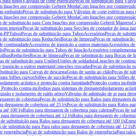
s para tubos
Válvulas de corte esféricas
Peças de substituição para Válvul
om ligações por compressão Geberit Mepla
Com ligações por compressão
gem embutido
Peças de substituição para Válvulas de corte esféricas pa
om ligações por compressão Geberit Mepla
Com ligações por compressã
s de substituição para Com ligações por compressão Geberit Mapress
Co
gem interior
Peças de substituição para Secções de contador de água pa
nt-PP
Tubos
Peças de substituição para Tubos
Acessórios
Peças de substit
s de substituição para Reduções
Bocas de limpeza
Peças de substituição
de continuidade
Acessórios de transição a outros materiais
Acessórios de
ão
Peças de substituição para Tubos de ligação
Acessórios complementa
uilhas
Reduções
Bocas de limpeza
Peças de substituição para Bocas de 
as de substituição para Uniões
Uniões de soldadura
Ligações de continu
 transição a outros materiais
Conexões roscadas
Peças de substituição 
bstituição para Curvas de descarga
Golas de sanita ao chão
Peças de sub
 para Sifões curvos
Sifões de sucção
Peças de substituição para Sifões de
 isolamento acústico e proteção contra humidade
Proteção contra incêndi
a Proteção contra-incêndios para sistemas de drenagem
Isolamento acúst
cussão e isolamento de ruído aéreo
Válvulas de admissão de ar para dr
renagem de cobertura
Peças de substituição para Ralos para drenagem d
ra drenagem de cobertura até 25 l/s
Peças de substituição para Ralos par
 até 100 l/s
Ralos para drenagem de cobertura para caleiras
Peças de su
 para drenagem de cobertura até 12 l/s
Ralos para drenagem de cobertura
 de substituição para Ralos para drenagem de cobertura até 100 l/s
Estru
 de substituição para Para ralos para drenagem de cobertura até 12 l/s
P
de emergência
Peças de substituição para Ralos de emergência
Para ralos