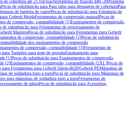
m de cobertura até 25 l/s
Fixações
Sistema de fixação d40–200
Sistema
a
Peças de substituição para Para ralos para drenagem de cobertura
Para
truturas de barreira de vapor
Peças de substituição para Estruturas de
 para Geberit Mepla
Ferramentas de compressão manual
Peças de
tos de compressão, compatibilidade [1]
Equipamentos de compressão,
s de substituição para Ferramentas de processamento de
Geberit Mapress
Peças de substituição para Ferramentas para Geberit
pamentos de compressão, compatibilidade [2]
Peças de substituição
 Compatibilidade dos equipamentos de compressão
uipamentos de compressão, compatibilidade [3]
Ferramentas de
o para Tampões para teste de pressão
Equipamento para
de [1]
Peças de substituição para Equipamentos de compressão,
de [2]
Equipamentos de compressão, compatibilidade [2XL]
Peças de
o para Ferramentas para Geberit Silent-db20/Geberit PE
Máquinas de
nas de soldadura topo a topo
Peças de substituição para Máquinas de
res para máquinas de soldadura topo a topo
Ferramentas de
rocessamento de tubos
Peças de substituição para Acessórios