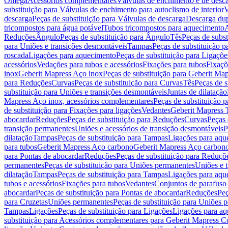
Omega
Acessórios complementares
Válvulas de enchimento e de desc
substituição para Válvulas de enchimento para autoclismo de interior
V
descarga
Peças de substituição para Válvulas de descarga
Descarga du
tricompostos para água potável
Tubos tricompostos para aquecimento
A
Reduções
Ângulo
Peças de substituição para Ângulo
Tês
Peças de subst
para Uniões e transições desmontáveis
Tampas
Peças de substituição 
roscada
Ligações para aquecimento
Peças de substituição para Ligaçõ
acessórios
Vedações para tubos e acessórios
Fixações para tubos
Fixaçõ
inox
Geberit Mapress Aço inox
Peças de substituição para Geberit Ma
para Reduções
Curvas
Peças de substituição para Curvas
Tês
Peças de s
substituição para Uniões e transições desmontáveis
Juntas de dilatação
Mapress Aço inox, acessórios complementares
Peças de substituição 
de substituição para Fixações para ligações
Vedantes
Geberit Mapress
abocardar
Reduções
Peças de substituição para Reduções
Curvas
Peças 
transição permanentes
Uniões e acessórios de transição desmontáveis
P
dilatação
Tampas
Peças de substituição para Tampas
Ligações para aqu
para tubos
Geberit Mapress Aço carbono
Geberit Mapress Aço carbon
para Pontas de abocardar
Reduções
Peças de substituição para Reduçõ
permanentes
Peças de substituição para Uniões permanentes
Uniões e 
dilatação
Tampas
Peças de substituição para Tampas
Ligações para aqu
tubos e acessórios
Fixações para tubos
Vedantes
Conjuntos de parafuso 
abocardar
Peças de substituição para Pontas de abocardar
Reduções
Peç
para Cruzetas
Uniões permanentes
Peças de substituição para Uniões 
Tampas
Ligações
Peças de substituição para Ligações
Ligações para a
substituição para Acessórios complementares para Geberit Mapress C