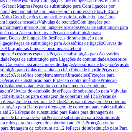
as de corte esféricas
Com ligações por compressão FlowFit
Com
 Geberit Mapress
Peças de substituição para Com ligações por
ra montagem embutido
Com ligações por compressão FlowFit
Com
o Volex
Com ligações Compact
Peças de substituição para Com
m ligações roscadas
Válvulas de retenção
Com ligações por
ra montagem interior
Com ligações roscadas
Peças de substituição para
uição para Acessórios
Curvas
Peças de substituição para
 para Bocas de limpeza
Uniões
Peças de substituição para
 ligação
Peças de substituição para Acessórios de ligação
Curvas de
res
Abraçadeiras
Tampas
Consumíveis
Geberit
limpeza
Acessórios especiais
Peças de substituição para Acessórios
idade
Peças de substituição para Ligações de continuidade
Acessórios
para Conexões roscadas
Uniões de flange
Acessórios de ligação
Peças de
stituição para Golas de sanita ao chão
Tubos de ligação
Peças de
 sucção
Acessórios complementares
Abraçadeiras
Fixações para
os
Peças de substituição para Proteção contra incêndios
Proteção
ico
Isolamentos para estrutura com isolamento de ruído por
enagem
Válvulas de admissão de ar
Peças de substituição para Válvulas
e cobertura
Ralos para drenagem de cobertura até 12 l/s
Peças de
a drenagem de cobertura até 25 l/s
Ralos para drenagem de cobertura
bstituição para Ralos para drenagem de cobertura para caleiras
Ralos
 até 25 l/s
Peças de substituição para Ralos para drenagem de
turas de barreira de vapor
Peças de substituição para Estruturas de
ara ralos para drenagem de cobertura até 25 l/s
Proteção contra
 para drenagem de cobertura até 12 l/s
Peças de substituição para Para