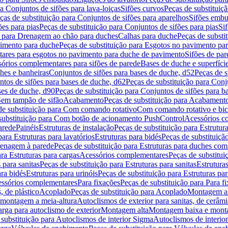
a Conjuntos de sifões para lava-loiças
Sifões curvos
Peças de substituiç
ças de substituição para Conjuntos de sifões para aparelhos
Sifões embu
ões para pias
Peças de substituição para Conjuntos de sifões para pias
Si
o para Drenagem ao chão para duches
Calhas para duche
Peças de substi
imento para duche
Peças de substituição para Esgotos no pavimento pa
tares para esgotos no pavimento para duche de pavimento
Sifões de par
sórios complementares para sifões de parede
Bases de duche e superfíci
ches e banheiras
Conjuntos de sifões para bases de duche, d52
Peças de s
tos de sifões para bases de duche, d62
Peças de substituição para Conj
ses de duche, d90
Peças de substituição para Conjuntos de sifões para b
 Sem tampão de sifão
Acabamento
Peças de substituição para Acabament
de substituição para Com comando rotativo
Com comando rotativo e bic
substituição para Com botão de acionamento PushControl
Acessórios co
arede
Painéis
Estruturas de instalação
Peças de substituição para Estrutura
para Estruturas para lavatórios
Estruturas para bidés
Peças de substituição
renagem à parede
Peças de substituição para Estruturas para duches co
ra Estruturas para cargas
Acessórios complementares
Peças de substitu
 para sanitas
Peças de substituição para Estruturas para sanitas
Estruturas
ara bidés
Estruturas para urinóis
Peças de substituição para Estruturas par
cessórios complementares
Para fixações
Peças de substituição para Para f
, de plástico
Acoplado
Peças de substituição para Acoplado
Montagem al
 montagem a meia-altura
Autoclismos de exterior para sanitas, de cerâm
rga para autoclismo de exterior
Montagem alta
Montagem baixa e monta
 substituição para Autoclismos de interior Sigma
Autoclismos de interi