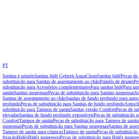
PT
Sanitas e urinóis
Sanitas bidé Geberit AquaClean
Sanitas bidé
Peças de 
substituição para Sanitas de assentamento ao chão
Painéis de design
Pe
substituição para Acessórios complementares
Para sanitas bidé
Para tam
sanita
Sanitas suspensas
Peças de substituição para Sanitas suspensas
Sa
Sanitas de assentamento ao chão
Sanitas de fundo profundo para autoc
profundo
Peças de substituição para Sanitas de fundo profundo
Autocli
substituição para Tampos de sanita
Sanitas versão Comfort
Peças de su
elevadas
Sanitas de fundo profundo extensíveis
Peças de substituição 
Comfort
Tampos de sanita
Peças de substituição para Tampos de sanita
suspensas
Peças de substituição para Sanitas suspensas
Sanitas de ass
Tampos de sanita para crianças
Tampos de sanita
Peças de substituição
fixação
Bidés
Bidés suspensos
Peças de substituição para Bidés suspen