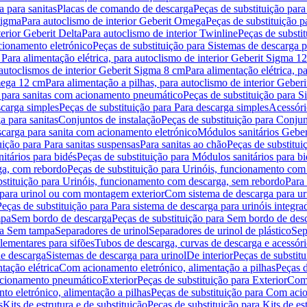
 para sanitas
Placas de comando de descarga
Peças de substituição par
Sigma
Para autoclismo de interior Geberit Omega
Peças de substituição p
terior Geberit Delta
Para autoclismo de interior Twinline
Peças de substit
cionamento eletrónico
Peças de substituição para Sistemas de descarga 
 Para alimentação elétrica, para autoclismo de interior Geberit Sigma 1
 autoclismos de interior Geberit Sigma 8 cm
Para alimentação elétrica, 
Omega 12 cm
Para alimentação a pilhas, para autoclismo de interior Gebe
 para sanitas com acionamento pneumático
Peças de substituição para 
scarga simples
Peças de substituição para Para descarga simples
Acessóri
a para sanitas
Conjuntos de instalação
Peças de substituição para Conjun
escarga para sanita com acionamento eletrónico
Módulos sanitários Geber
uição para Para sanitas suspensas
Para sanitas ao chão
Peças de substitui
itários para bidés
Peças de substituição para Módulos sanitários para bi
ga, com rebordo
Peças de substituição para Urinóis, funcionamento com
bstituição para Urinóis, funcionamento com descarga, sem rebordo
Para
 para urinol ou com montagem exterior
Com sistema de descarga para ur
Peças de substituição para Para sistema de descarga para urinóis integra
mpa
Sem bordo de descarga
Peças de substituição para Sem bordo de des
ara Sem tampa
Separadores de urinol
Separadores de urinol de plástico
Sep
lementares para sifões
Tubos de descarga, curvas de descarga e acessóri
de descarga
Sistemas de descarga para urinol
De interior
Peças de substitu
tação elétrica
Com acionamento eletrónico, alimentação a pilhas
Peças d
acionamento pneumático
Exterior
Peças de substituição para Exterior
Com 
o eletrónico, alimentação a pilhas
Peças de substituição para Com acio
s
Kits de estrutura e de substituição
Peças de substituição para Kits de est