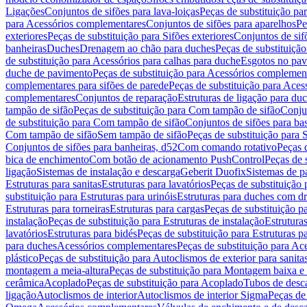
Ligações
Conjuntos de sifões para lava-loiças
Peças de substituição par
para Acessórios complementares
Conjuntos de sifões para aparelhos
Pe
exteriores
Peças de substituição para Sifões exteriores
Conjuntos de sif
banheiras
Duches
Drenagem ao chão para duches
Peças de substituiçã
de substituição para Acessórios para calhas para duche
Esgotos no pav
duche de pavimento
Peças de substituição para Acessórios complemen
complementares para sifões de parede
Peças de substituição para Aces
complementares
Conjuntos de reparação
Estruturas de ligação para du
tampão de sifão
Peças de substituição para Com tampão de sifão
Conjun
de substituição para Com tampão de sifão
Conjuntos de sifões para ba
Com tampão de sifão
Sem tampão de sifão
Peças de substituição para
Conjuntos de sifões para banheiras, d52
Com comando rotativo
Peças 
bica de enchimento
Com botão de acionamento PushControl
Peças de 
ligação
Sistemas de instalação e descarga
Geberit Duofix
Sistemas de p
Estruturas para sanitas
Estruturas para lavatórios
Peças de substituição 
substituição para Estruturas para urinóis
Estruturas para duches com d
Estruturas para torneiras
Estruturas para cargas
Peças de substituição pa
instalação
Peças de substituição para Estruturas de instalação
Estruturas
lavatórios
Estruturas para bidés
Peças de substituição para Estruturas p
para duches
Acessórios complementares
Peças de substituição para A
plástico
Peças de substituição para Autoclismos de exterior para sanitas
montagem a meia-altura
Peças de substituição para Montagem baixa e
cerâmica
Acoplado
Peças de substituição para Acoplado
Tubos de desca
ligação
Autoclismos de interior
Autoclismos de interior Sigma
Peças de