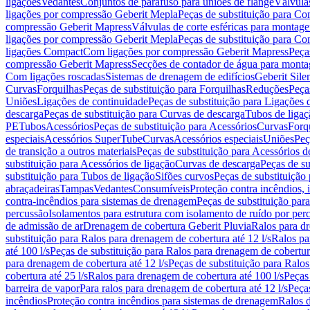
ligações
Vedantes
Conjuntos de parafuso para uniões de flange
Válvula
ligações por compressão Geberit Mepla
Peças de substituição para C
compressão Geberit Mapress
Válvulas de corte esféricas para monta
ligações por compressão Geberit Mepla
Peças de substituição para C
ligações Compact
Com ligações por compressão Geberit Mapress
Peça
compressão Geberit Mapress
Secções de contador de água para monta
Com ligações roscadas
Sistemas de drenagem de edifícios
Geberit Sile
Curvas
Forquilhas
Peças de substituição para Forquilhas
Reduções
Peça
Uniões
Ligações de continuidade
Peças de substituição para Ligações 
descarga
Peças de substituição para Curvas de descarga
Tubos de ligaç
PE
Tubos
Acessórios
Peças de substituição para Acessórios
Curvas
Forq
especiais
Acessórios SuperTube
Curvas
Acessórios especiais
Uniões
Peç
de transição a outros materiais
Peças de substituição para Acessórios de
substituição para Acessórios de ligação
Curvas de descarga
Peças de su
substituição para Tubos de ligação
Sifões curvos
Peças de substituição
abraçadeiras
Tampas
Vedantes
Consumíveis
Proteção contra incêndios,
contra-incêndios para sistemas de drenagem
Peças de substituição par
percussão
Isolamentos para estrutura com isolamento de ruído por per
de admissão de ar
Drenagem de cobertura Geberit Pluvia
Ralos para d
substituição para Ralos para drenagem de cobertura até 12 l/s
Ralos pa
até 100 l/s
Peças de substituição para Ralos para drenagem de cobertura
para drenagem de cobertura até 12 l/s
Peças de substituição para Ralos
cobertura até 25 l/s
Ralos para drenagem de cobertura até 100 l/s
Peças
barreira de vapor
Para ralos para drenagem de cobertura até 12 l/s
Peças
incêndios
Proteção contra incêndios para sistemas de drenagem
Ralos 