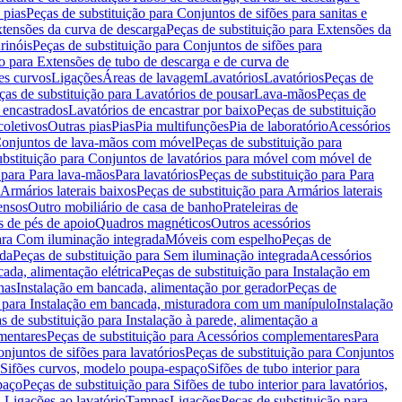
 pias
Peças de substituição para Conjuntos de sifões para sanitas e
tensões da curva de descarga
Peças de substituição para Extensões da
rinóis
Peças de substituição para Conjuntos de sifões para
ão para Extensões de tubo de descarga e de curva de
ões curvos
Ligações
Áreas de lavagem
Lavatórios
Lavatórios
Peças de
ças de substituição para Lavatórios de pousar
Lava-mãos
Peças de
 encastrados
Lavatórios de encastrar por baixo
Peças de substituição
coletivos
Outras pias
Pias
Pia multifunções
Pia de laboratório
Acessórios
onjuntos de lava-mãos com móvel
Peças de substituição para
ubstituição para Conjuntos de lavatórios para móvel com móvel de
 para Para lava-mãos
Para lavatórios
Peças de substituição para Para
Armários laterais baixos
Peças de substituição para Armários laterais
ensos
Outro mobiliário de casa de banho
Prateleiras de
 de pés de apoio
Quadros magnéticos
Outros acessórios
para Com iluminação integrada
Móveis com espelho
Peças de
ada
Peças de substituição para Sem iluminação integrada
Acessórios
ada, alimentação elétrica
Peças de substituição para Instalação em
has
Instalação em bancada, alimentação por gerador
Peças de
o para Instalação em bancada, misturadora com um manípulo
Instalação
s de substituição para Instalação à parede, alimentação a
mentares
Peças de substituição para Acessórios complementares
Para
njuntos de sifões para lavatórios
Peças de substituição para Conjuntos
a Sifões curvos, modelo poupa-espaço
Sifões de tubo interior para
paço
Peças de substituição para Sifões de tubo interior para lavatórios,
a Ligações ao lavatório
Tampas
Ligações
Peças de substituição para