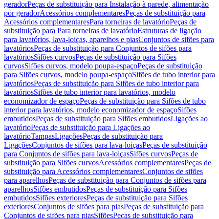
gerador
Peças de substituição para Instalação à parede, alimentação
por gerador
Acessórios complementares
Peças de substituição para
Acessórios complementares
Para torneiras de lavatório
Peças de
substituição para Para torneiras de lavatório
Estruturas de ligação
para lavatórios, lava-loiças, aparelhos e pias
Conjuntos de sifões para
lavatórios
Peças de substituição para Conjuntos de sifões para
lavatórios
Sifões curvos
Peças de substituição para Sifões
curvos
Sifões curvos, modelo poupa-espaço
Peças de substituição
para Sifões curvos, modelo poupa-espaço
Sifões de tubo interior para
lavatórios
Peças de substituição para Sifões de tubo interior para
lavatórios
Sifões de tubo interior para lavatórios, modelo
economizador de espaço
Peças de substituição para Sifões de tubo
interior para lavatórios, modelo economizador de espaço
Sifões
embutidos
Peças de substituição para Sifões embutidos
Ligações ao
lavatório
Peças de substituição para Ligações ao
lavatório
Tampas
Ligações
Peças de substituição para
Ligações
Conjuntos de sifões para lava-loiças
Peças de substituição
para Conjuntos de sifões para lava-loiças
Sifões curvos
Peças de
substituição para Sifões curvos
Acessórios complementares
Peças de
substituição para Acessórios complementares
Conjuntos de sifões
para aparelhos
Peças de substituição para Conjuntos de sifões para
aparelhos
Sifões embutidos
Peças de substituição para Sifões
embutidos
Sifões exteriores
Peças de substituição para Sifões
exteriores
Conjuntos de sifões para pias
Peças de substituição para
Conjuntos de sifões para pias
Sifões
Peças de substituição para