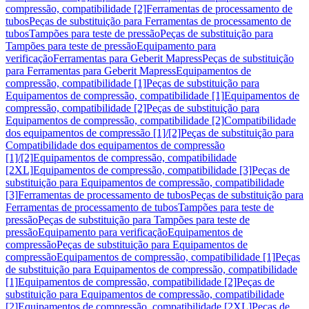
compressão, compatibilidade [2]
Ferramentas de processamento de
tubos
Peças de substituição para Ferramentas de processamento de
tubos
Tampões para teste de pressão
Peças de substituição para
Tampões para teste de pressão
Equipamento para
verificação
Ferramentas para Geberit Mapress
Peças de substituição
para Ferramentas para Geberit Mapress
Equipamentos de
compressão, compatibilidade [1]
Peças de substituição para
Equipamentos de compressão, compatibilidade [1]
Equipamentos de
compressão, compatibilidade [2]
Peças de substituição para
Equipamentos de compressão, compatibilidade [2]
Compatibilidade
dos equipamentos de compressão [1]/[2]
Peças de substituição para
Compatibilidade dos equipamentos de compressão
[1]/[2]
Equipamentos de compressão, compatibilidade
[2XL]
Equipamentos de compressão, compatibilidade [3]
Peças de
substituição para Equipamentos de compressão, compatibilidade
[3]
Ferramentas de processamento de tubos
Peças de substituição para
Ferramentas de processamento de tubos
Tampões para teste de
pressão
Peças de substituição para Tampões para teste de
pressão
Equipamento para verificação
Equipamentos de
compressão
Peças de substituição para Equipamentos de
compressão
Equipamentos de compressão, compatibilidade [1]
Peças
de substituição para Equipamentos de compressão, compatibilidade
[1]
Equipamentos de compressão, compatibilidade [2]
Peças de
substituição para Equipamentos de compressão, compatibilidade
[2]
Equipamentos de compressão, compatibilidade [2XL]
Peças de