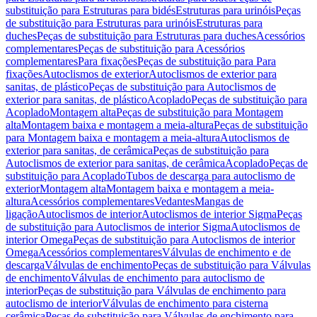
substituição para Estruturas para bidés
Estruturas para urinóis
Peças
de substituição para Estruturas para urinóis
Estruturas para
duches
Peças de substituição para Estruturas para duches
Acessórios
complementares
Peças de substituição para Acessórios
complementares
Para fixações
Peças de substituição para Para
fixações
Autoclismos de exterior
Autoclismos de exterior para
sanitas, de plástico
Peças de substituição para Autoclismos de
exterior para sanitas, de plástico
Acoplado
Peças de substituição para
Acoplado
Montagem alta
Peças de substituição para Montagem
alta
Montagem baixa e montagem a meia-altura
Peças de substituição
para Montagem baixa e montagem a meia-altura
Autoclismos de
exterior para sanitas, de cerâmica
Peças de substituição para
Autoclismos de exterior para sanitas, de cerâmica
Acoplado
Peças de
substituição para Acoplado
Tubos de descarga para autoclismo de
exterior
Montagem alta
Montagem baixa e montagem a meia-
altura
Acessórios complementares
Vedantes
Mangas de
ligação
Autoclismos de interior
Autoclismos de interior Sigma
Peças
de substituição para Autoclismos de interior Sigma
Autoclismos de
interior Omega
Peças de substituição para Autoclismos de interior
Omega
Acessórios complementares
Válvulas de enchimento e de
descarga
Válvulas de enchimento
Peças de substituição para Válvulas
de enchimento
Válvulas de enchimento para autoclismo de
interior
Peças de substituição para Válvulas de enchimento para
autoclismo de interior
Válvulas de enchimento para cisterna
cerâmica
Peças de substituição para Válvulas de enchimento para