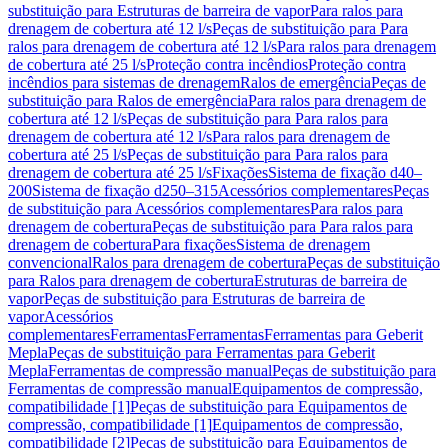
substituição para Estruturas de barreira de vapor
Para ralos para
drenagem de cobertura até 12 l/s
Peças de substituição para Para
ralos para drenagem de cobertura até 12 l/s
Para ralos para drenagem
de cobertura até 25 l/s
Proteção contra incêndios
Proteção contra
incêndios para sistemas de drenagem
Ralos de emergência
Peças de
substituição para Ralos de emergência
Para ralos para drenagem de
cobertura até 12 l/s
Peças de substituição para Para ralos para
drenagem de cobertura até 12 l/s
Para ralos para drenagem de
cobertura até 25 l/s
Peças de substituição para Para ralos para
drenagem de cobertura até 25 l/s
Fixações
Sistema de fixação d40–
200
Sistema de fixação d250–315
Acessórios complementares
Peças
de substituição para Acessórios complementares
Para ralos para
drenagem de cobertura
Peças de substituição para Para ralos para
drenagem de cobertura
Para fixações
Sistema de drenagem
convencional
Ralos para drenagem de cobertura
Peças de substituição
para Ralos para drenagem de cobertura
Estruturas de barreira de
vapor
Peças de substituição para Estruturas de barreira de
vapor
Acessórios
complementares
Ferramentas
Ferramentas
Ferramentas para Geberit
Mepla
Peças de substituição para Ferramentas para Geberit
Mepla
Ferramentas de compressão manual
Peças de substituição para
Ferramentas de compressão manual
Equipamentos de compressão,
compatibilidade [1]
Peças de substituição para Equipamentos de
compressão, compatibilidade [1]
Equipamentos de compressão,
compatibilidade [2]
Peças de substituição para Equipamentos de