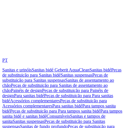
PT
Sanitas e urinóis
Sanitas bidé Geberit AquaClean
Sanitas bidé
Peças
de substituição para Sanitas bidé
Sanitas suspensas
Peças de
substituição para Sanitas suspensas
Sanitas de assentamento ao
chão
Peças de substituição para Sanitas de assentamento ao
chão
Painéis de design
Peças de substituição para Painéis de
design
Para sanitas bidé
Peças de substituição para Para sanitas
bidé
Acessórios complementares
Peças de substituição para
Acessórios complementares
Para sanitas bidé
Para tampos sanita
bidé
Peças de substituição para Para tampos sanita bidé
Para tampos
sanita bidé e sanitas bidé
Consumíveis
Sanitas e tampos de
sanita
Sanitas suspensas
Peças de substituição para Sanitas
suspensas
Sanitas de fundo profundo
Peças de substituição para