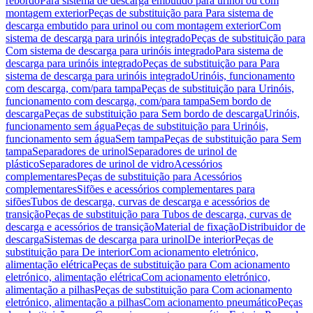
rebordo
Para sistema de descarga embutido para urinol ou com
montagem exterior
Peças de substituição para Para sistema de
descarga embutido para urinol ou com montagem exterior
Com
sistema de descarga para urinóis integrado
Peças de substituição para
Com sistema de descarga para urinóis integrado
Para sistema de
descarga para urinóis integrado
Peças de substituição para Para
sistema de descarga para urinóis integrado
Urinóis, funcionamento
com descarga, com/para tampa
Peças de substituição para Urinóis,
funcionamento com descarga, com/para tampa
Sem bordo de
descarga
Peças de substituição para Sem bordo de descarga
Urinóis,
funcionamento sem água
Peças de substituição para Urinóis,
funcionamento sem água
Sem tampa
Peças de substituição para Sem
tampa
Separadores de urinol
Separadores de urinol de
plástico
Separadores de urinol de vidro
Acessórios
complementares
Peças de substituição para Acessórios
complementares
Sifões e acessórios complementares para
sifões
Tubos de descarga, curvas de descarga e acessórios de
transição
Peças de substituição para Tubos de descarga, curvas de
descarga e acessórios de transição
Material de fixação
Distribuidor de
descarga
Sistemas de descarga para urinol
De interior
Peças de
substituição para De interior
Com acionamento eletrónico,
alimentação elétrica
Peças de substituição para Com acionamento
eletrónico, alimentação elétrica
Com acionamento eletrónico,
alimentação a pilhas
Peças de substituição para Com acionamento
eletrónico, alimentação a pilhas
Com acionamento pneumático
Peças