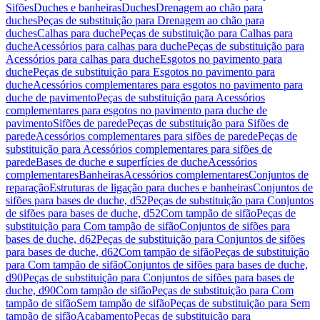
Sifões
Duches e banheiras
Duches
Drenagem ao chão para
duches
Peças de substituição para Drenagem ao chão para
duches
Calhas para duche
Peças de substituição para Calhas para
duche
Acessórios para calhas para duche
Peças de substituição para
Acessórios para calhas para duche
Esgotos no pavimento para
duche
Peças de substituição para Esgotos no pavimento para
duche
Acessórios complementares para esgotos no pavimento para
duche de pavimento
Peças de substituição para Acessórios
complementares para esgotos no pavimento para duche de
pavimento
Sifões de parede
Peças de substituição para Sifões de
parede
Acessórios complementares para sifões de parede
Peças de
substituição para Acessórios complementares para sifões de
parede
Bases de duche e superfícies de duche
Acessórios
complementares
Banheiras
Acessórios complementares
Conjuntos de
reparação
Estruturas de ligação para duches e banheiras
Conjuntos de
sifões para bases de duche, d52
Peças de substituição para Conjuntos
de sifões para bases de duche, d52
Com tampão de sifão
Peças de
substituição para Com tampão de sifão
Conjuntos de sifões para
bases de duche, d62
Peças de substituição para Conjuntos de sifões
para bases de duche, d62
Com tampão de sifão
Peças de substituição
para Com tampão de sifão
Conjuntos de sifões para bases de duche,
d90
Peças de substituição para Conjuntos de sifões para bases de
duche, d90
Com tampão de sifão
Peças de substituição para Com
tampão de sifão
Sem tampão de sifão
Peças de substituição para Sem
tampão de sifão
Acabamento
Peças de substituição para