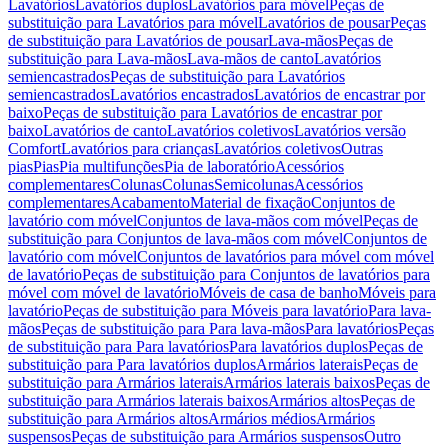
Lavatórios
Lavatórios duplos
Lavatórios para móvel
Peças de
substituição para Lavatórios para móvel
Lavatórios de pousar
Peças
de substituição para Lavatórios de pousar
Lava-mãos
Peças de
substituição para Lava-mãos
Lava-mãos de canto
Lavatórios
semiencastrados
Peças de substituição para Lavatórios
semiencastrados
Lavatórios encastrados
Lavatórios de encastrar por
baixo
Peças de substituição para Lavatórios de encastrar por
baixo
Lavatórios de canto
Lavatórios coletivos
Lavatórios versão
Comfort
Lavatórios para crianças
Lavatórios coletivos
Outras
pias
Pias
Pia multifunções
Pia de laboratório
Acessórios
complementares
Colunas
Colunas
Semicolunas
Acessórios
complementares
Acabamento
Material de fixação
Conjuntos de
lavatório com móvel
Conjuntos de lava-mãos com móvel
Peças de
substituição para Conjuntos de lava-mãos com móvel
Conjuntos de
lavatório com móvel
Conjuntos de lavatórios para móvel com móvel
de lavatório
Peças de substituição para Conjuntos de lavatórios para
móvel com móvel de lavatório
Móveis de casa de banho
Móveis para
lavatório
Peças de substituição para Móveis para lavatório
Para lava-
mãos
Peças de substituição para Para lava-mãos
Para lavatórios
Peças
de substituição para Para lavatórios
Para lavatórios duplos
Peças de
substituição para Para lavatórios duplos
Armários laterais
Peças de
substituição para Armários laterais
Armários laterais baixos
Peças de
substituição para Armários laterais baixos
Armários altos
Peças de
substituição para Armários altos
Armários médios
Armários
suspensos
Peças de substituição para Armários suspensos
Outro