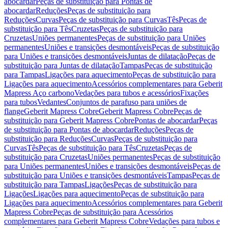
abocardar
Peças de substituição para Pontas de
abocardar
Reduções
Peças de substituição para
Reduções
Curvas
Peças de substituição para Curvas
Tês
Peças de
substituição para Tês
Cruzetas
Peças de substituição para
Cruzetas
Uniões permanentes
Peças de substituição para Uniões
permanentes
Uniões e transições desmontáveis
Peças de substituição
para Uniões e transições desmontáveis
Juntas de dilatação
Peças de
substituição para Juntas de dilatação
Tampas
Peças de substituição
para Tampas
Ligações para aquecimento
Peças de substituição para
Ligações para aquecimento
Acessórios complementares para Geberit
Mapress Aço carbono
Vedações para tubos e acessórios
Fixações
para tubos
Vedantes
Conjuntos de parafuso para uniões de
flange
Geberit Mapress Cobre
Geberit Mapress Cobre
Peças de
substituição para Geberit Mapress Cobre
Pontas de abocardar
Peças
de substituição para Pontas de abocardar
Reduções
Peças de
substituição para Reduções
Curvas
Peças de substituição para
Curvas
Tês
Peças de substituição para Tês
Cruzetas
Peças de
substituição para Cruzetas
Uniões permanentes
Peças de substituição
para Uniões permanentes
Uniões e transições desmontáveis
Peças de
substituição para Uniões e transições desmontáveis
Tampas
Peças de
substituição para Tampas
Ligações
Peças de substituição para
Ligações
Ligações para aquecimento
Peças de substituição para
Ligações para aquecimento
Acessórios complementares para Geberit
Mapress Cobre
Peças de substituição para Acessórios
complementares para Geberit Mapress Cobre
Vedações para tubos e