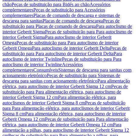
chão
Peças de substituição para Bidés ao chão
Acessórios
complementares
Peças de substituição para Acessórios
complementares
Placas de comando de descarga e sistemas de
descarga para sanitas
Placas de comando de descarga
Peças de
substituição para Placas de comando de descarga
Para autoclismo de
interior Geberit Sigma
Peças de substituição para Para autoclismo de
interior Geberit Sigma
Para autoclismo de interior Geberit
Omega
Peças de substituição para Para autoclismo de interior
Geberit Omega
Para autoclismo de interior Geberit Delta
Peças de
substituição para Para autoclismo de interior Geberit Delta
Para
autoclismo de interior Twinline
Peças de substituição para Para
autoclismo de interior Twinline
Acessórios
complementares
Consumíveis
Sistemas de descarga para sanitas com
acionamento eletrónico
Peças de substituição para Sistemas de
descarga para sanitas com acionamento eletrónico
Para alimentação
elétrica, para autoclismo de interior Geberit Sigma 12 cm
Peças de
substituição para Para alimentação elétrica, para autoclismo de
interior Geberit Sigma 12 cm
Para alimentação elétrica, para
autoclismos de interior Geberit Sigma 8 cm
Peças de substituição
para Para alimentação elétrica, para autoclismos de interior Geberit
Sigma 8 cm
Para alimentação elétrica, para autoclismo de interior
Geberit Omega 12 cm
Peças de substituição para Para alimentação
elétrica, para autoclismo de interior Geberit Omega 12 cm
Para
alimentação a pilhas, para autoclismo de interior Geberit Sigma 12
cm
Peças de substituição para Para alimentação a pilhas, para