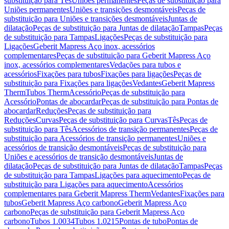
substituição para Tês
Uniões permanentes
Peças de substituição para
Uniões permanentes
Uniões e transições desmontáveis
Peças de
substituição para Uniões e transições desmontáveis
Juntas de
dilatação
Peças de substituição para Juntas de dilatação
Tampas
Peças
de substituição para Tampas
Ligações
Peças de substituição para
Ligações
Geberit Mapress Aço inox, acessórios
complementares
Peças de substituição para Geberit Mapress Aço
inox, acessórios complementares
Vedações para tubos e
acessórios
Fixações para tubos
Fixações para ligações
Peças de
substituição para Fixações para ligações
Vedantes
Geberit Mapress
Therm
Tubos Therm
Acessório
Peças de substituição para
Acessório
Pontas de abocardar
Peças de substituição para Pontas de
abocardar
Reduções
Peças de substituição para
Reduções
Curvas
Peças de substituição para Curvas
Tês
Peças de
substituição para Tês
Acessórios de transição permanentes
Peças de
substituição para Acessórios de transição permanentes
Uniões e
acessórios de transição desmontáveis
Peças de substituição para
Uniões e acessórios de transição desmontáveis
Juntas de
dilatação
Peças de substituição para Juntas de dilatação
Tampas
Peças
de substituição para Tampas
Ligações para aquecimento
Peças de
substituição para Ligações para aquecimento
Acessórios
complementares para Geberit Mapress Therm
Vedantes
Fixações para
tubos
Geberit Mapress Aço carbono
Geberit Mapress Aço
carbono
Peças de substituição para Geberit Mapress Aço
carbono
Tubos 1.0034
Tubos 1.0215
Pontas de tubo
Pontas de