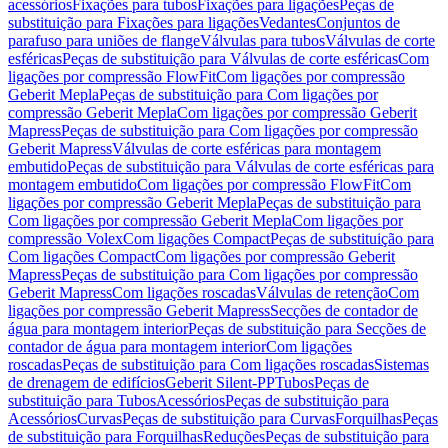
acessórios
Fixações para tubos
Fixações para ligações
Peças de
substituição para Fixações para ligações
Vedantes
Conjuntos de
parafuso para uniões de flange
Válvulas para tubos
Válvulas de corte
esféricas
Peças de substituição para Válvulas de corte esféricas
Com
ligações por compressão FlowFit
Com ligações por compressão
Geberit Mepla
Peças de substituição para Com ligações por
compressão Geberit Mepla
Com ligações por compressão Geberit
Mapress
Peças de substituição para Com ligações por compressão
Geberit Mapress
Válvulas de corte esféricas para montagem
embutido
Peças de substituição para Válvulas de corte esféricas para
montagem embutido
Com ligações por compressão FlowFit
Com
ligações por compressão Geberit Mepla
Peças de substituição para
Com ligações por compressão Geberit Mepla
Com ligações por
compressão Volex
Com ligações Compact
Peças de substituição para
Com ligações Compact
Com ligações por compressão Geberit
Mapress
Peças de substituição para Com ligações por compressão
Geberit Mapress
Com ligações roscadas
Válvulas de retenção
Com
ligações por compressão Geberit Mapress
Secções de contador de
água para montagem interior
Peças de substituição para Secções de
contador de água para montagem interior
Com ligações
roscadas
Peças de substituição para Com ligações roscadas
Sistemas
de drenagem de edifícios
Geberit Silent-PP
Tubos
Peças de
substituição para Tubos
Acessórios
Peças de substituição para
Acessórios
Curvas
Peças de substituição para Curvas
Forquilhas
Peças
de substituição para Forquilhas
Reduções
Peças de substituição para