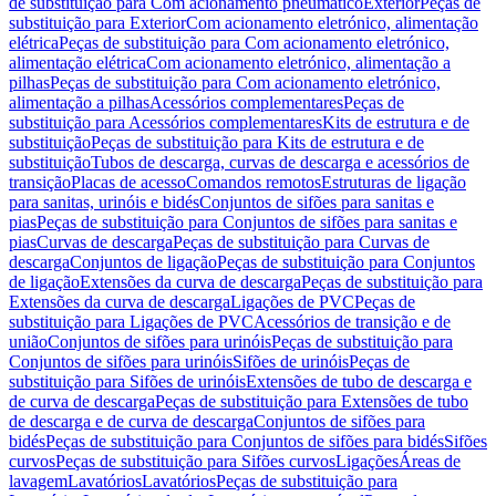
de substituição para Com acionamento pneumático
Exterior
Peças de
substituição para Exterior
Com acionamento eletrónico, alimentação
elétrica
Peças de substituição para Com acionamento eletrónico,
alimentação elétrica
Com acionamento eletrónico, alimentação a
pilhas
Peças de substituição para Com acionamento eletrónico,
alimentação a pilhas
Acessórios complementares
Peças de
substituição para Acessórios complementares
Kits de estrutura e de
substituição
Peças de substituição para Kits de estrutura e de
substituição
Tubos de descarga, curvas de descarga e acessórios de
transição
Placas de acesso
Comandos remotos
Estruturas de ligação
para sanitas, urinóis e bidés
Conjuntos de sifões para sanitas e
pias
Peças de substituição para Conjuntos de sifões para sanitas e
pias
Curvas de descarga
Peças de substituição para Curvas de
descarga
Conjuntos de ligação
Peças de substituição para Conjuntos
de ligação
Extensões da curva de descarga
Peças de substituição para
Extensões da curva de descarga
Ligações de PVC
Peças de
substituição para Ligações de PVC
Acessórios de transição e de
união
Conjuntos de sifões para urinóis
Peças de substituição para
Conjuntos de sifões para urinóis
Sifões de urinóis
Peças de
substituição para Sifões de urinóis
Extensões de tubo de descarga e
de curva de descarga
Peças de substituição para Extensões de tubo
de descarga e de curva de descarga
Conjuntos de sifões para
bidés
Peças de substituição para Conjuntos de sifões para bidés
Sifões
curvos
Peças de substituição para Sifões curvos
Ligações
Áreas de
lavagem
Lavatórios
Lavatórios
Peças de substituição para