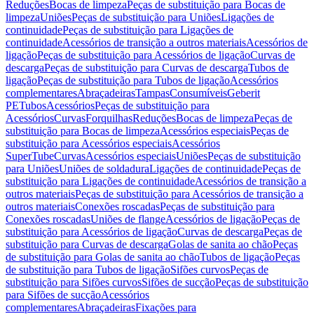
Reduções
Bocas de limpeza
Peças de substituição para Bocas de
limpeza
Uniões
Peças de substituição para Uniões
Ligações de
continuidade
Peças de substituição para Ligações de
continuidade
Acessórios de transição a outros materiais
Acessórios de
ligação
Peças de substituição para Acessórios de ligação
Curvas de
descarga
Peças de substituição para Curvas de descarga
Tubos de
ligação
Peças de substituição para Tubos de ligação
Acessórios
complementares
Abraçadeiras
Tampas
Consumíveis
Geberit
PE
Tubos
Acessórios
Peças de substituição para
Acessórios
Curvas
Forquilhas
Reduções
Bocas de limpeza
Peças de
substituição para Bocas de limpeza
Acessórios especiais
Peças de
substituição para Acessórios especiais
Acessórios
SuperTube
Curvas
Acessórios especiais
Uniões
Peças de substituição
para Uniões
Uniões de soldadura
Ligações de continuidade
Peças de
substituição para Ligações de continuidade
Acessórios de transição a
outros materiais
Peças de substituição para Acessórios de transição a
outros materiais
Conexões roscadas
Peças de substituição para
Conexões roscadas
Uniões de flange
Acessórios de ligação
Peças de
substituição para Acessórios de ligação
Curvas de descarga
Peças de
substituição para Curvas de descarga
Golas de sanita ao chão
Peças
de substituição para Golas de sanita ao chão
Tubos de ligação
Peças
de substituição para Tubos de ligação
Sifões curvos
Peças de
substituição para Sifões curvos
Sifões de sucção
Peças de substituição
para Sifões de sucção
Acessórios
complementares
Abraçadeiras
Fixações para