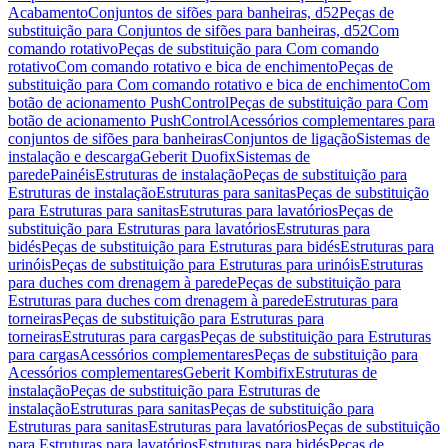
Acabamento
Conjuntos de sifões para banheiras, d52
Peças de
substituição para Conjuntos de sifões para banheiras, d52
Com
comando rotativo
Peças de substituição para Com comando
rotativo
Com comando rotativo e bica de enchimento
Peças de
substituição para Com comando rotativo e bica de enchimento
Com
botão de acionamento PushControl
Peças de substituição para Com
botão de acionamento PushControl
Acessórios complementares para
conjuntos de sifões para banheiras
Conjuntos de ligação
Sistemas de
instalação e descarga
Geberit Duofix
Sistemas de
parede
Painéis
Estruturas de instalação
Peças de substituição para
Estruturas de instalação
Estruturas para sanitas
Peças de substituição
para Estruturas para sanitas
Estruturas para lavatórios
Peças de
substituição para Estruturas para lavatórios
Estruturas para
bidés
Peças de substituição para Estruturas para bidés
Estruturas para
urinóis
Peças de substituição para Estruturas para urinóis
Estruturas
para duches com drenagem à parede
Peças de substituição para
Estruturas para duches com drenagem à parede
Estruturas para
torneiras
Peças de substituição para Estruturas para
torneiras
Estruturas para cargas
Peças de substituição para Estruturas
para cargas
Acessórios complementares
Peças de substituição para
Acessórios complementares
Geberit Kombifix
Estruturas de
instalação
Peças de substituição para Estruturas de
instalação
Estruturas para sanitas
Peças de substituição para
Estruturas para sanitas
Estruturas para lavatórios
Peças de substituição
para Estruturas para lavatórios
Estruturas para bidés
Peças de