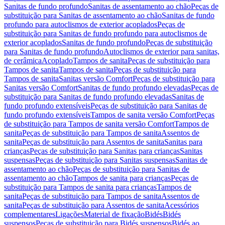
Sanitas de fundo profundo
Sanitas de assentamento ao chão
Peças de
substituição para Sanitas de assentamento ao chão
Sanitas de fundo
profundo para autoclismos de exterior acoplados
Peças de
substituição para Sanitas de fundo profundo para autoclismos de
exterior acoplados
Sanitas de fundo profundo
Peças de substituição
para Sanitas de fundo profundo
Autoclismos de exterior para sanitas,
de cerâmica
Acoplado
Tampos de sanita
Peças de substituição para
Tampos de sanita
Tampos de sanita
Peças de substituição para
Tampos de sanita
Sanitas versão Comfort
Peças de substituição para
Sanitas versão Comfort
Sanitas de fundo profundo elevadas
Peças de
substituição para Sanitas de fundo profundo elevadas
Sanitas de
fundo profundo extensíveis
Peças de substituição para Sanitas de
fundo profundo extensíveis
Tampos de sanita versão Comfort
Peças
de substituição para Tampos de sanita versão Comfort
Tampos de
sanita
Peças de substituição para Tampos de sanita
Assentos de
sanita
Peças de substituição para Assentos de sanita
Sanitas para
crianças
Peças de substituição para Sanitas para crianças
Sanitas
suspensas
Peças de substituição para Sanitas suspensas
Sanitas de
assentamento ao chão
Peças de substituição para Sanitas de
assentamento ao chão
Tampos de sanita para crianças
Peças de
substituição para Tampos de sanita para crianças
Tampos de
sanita
Peças de substituição para Tampos de sanita
Assentos de
sanita
Peças de substituição para Assentos de sanita
Acessórios
complementares
Ligações
Material de fixação
Bidés
Bidés
suspensos
Peças de substituição para Bidés suspensos
Bidés ao