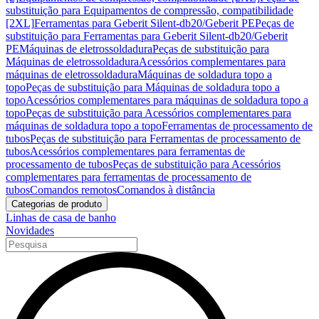
substituição para Equipamentos de compressão, compatibilidade
[2XL]
Ferramentas para Geberit Silent-db20/Geberit PE
Peças de
substituição para Ferramentas para Geberit Silent-db20/Geberit
PE
Máquinas de eletrossoldadura
Peças de substituição para
Máquinas de eletrossoldadura
Acessórios complementares para
máquinas de eletrossoldadura
Máquinas de soldadura topo a
topo
Peças de substituição para Máquinas de soldadura topo a
topo
Acessórios complementares para máquinas de soldadura topo a
topo
Peças de substituição para Acessórios complementares para
máquinas de soldadura topo a topo
Ferramentas de processamento de
tubos
Peças de substituição para Ferramentas de processamento de
tubos
Acessórios complementares para ferramentas de
processamento de tubos
Peças de substituição para Acessórios
complementares para ferramentas de processamento de
tubos
Comandos remotos
Comandos à distância
Categorias de produto
Linhas de casa de banho
Novidades