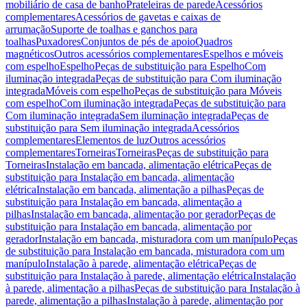
mobiliário de casa de banho
Prateleiras de parede
Acessórios
complementares
Acessórios de gavetas e caixas de
arrumação
Suporte de toalhas e ganchos para
toalhas
Puxadores
Conjuntos de pés de apoio
Quadros
magnéticos
Outros acessórios complementares
Espelhos e móveis
com espelho
Espelho
Peças de substituição para Espelho
Com
iluminação integrada
Peças de substituição para Com iluminação
integrada
Móveis com espelho
Peças de substituição para Móveis
com espelho
Com iluminação integrada
Peças de substituição para
Com iluminação integrada
Sem iluminação integrada
Peças de
substituição para Sem iluminação integrada
Acessórios
complementares
Elementos de luz
Outros acessórios
complementares
Torneiras
Torneiras
Peças de substituição para
Torneiras
Instalação em bancada, alimentação elétrica
Peças de
substituição para Instalação em bancada, alimentação
elétrica
Instalação em bancada, alimentação a pilhas
Peças de
substituição para Instalação em bancada, alimentação a
pilhas
Instalação em bancada, alimentação por gerador
Peças de
substituição para Instalação em bancada, alimentação por
gerador
Instalação em bancada, misturadora com um manípulo
Peças
de substituição para Instalação em bancada, misturadora com um
manípulo
Instalação à parede, alimentação elétrica
Peças de
substituição para Instalação à parede, alimentação elétrica
Instalação
à parede, alimentação a pilhas
Peças de substituição para Instalação à
parede, alimentação a pilhas
Instalação à parede, alimentação por