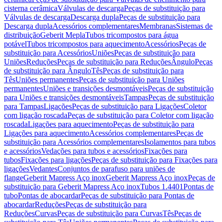
cisterna cerâmica
Válvulas de descarga
Peças de substituição para
Válvulas de descarga
Descarga dupla
Peças de substituição para
Descarga dupla
Acessórios complementares
Membranas
Sistemas de
distribuição
Geberit Mepla
Tubos tricompostos para água
potável
Tubos tricompostos para aquecimento
Acessórios
Peças de
substituição para Acessórios
Uniões
Peças de substituição para
Uniões
Reduções
Peças de substituição para Reduções
Ângulo
Peças
de substituição para Ângulo
Tês
Peças de substituição para
Tês
Uniões permanentes
Peças de substituição para Uniões
permanentes
Uniões e transições desmontáveis
Peças de substituição
para Uniões e transições desmontáveis
Tampas
Peças de substituição
para Tampas
Ligações
Peças de substituição para Ligações
Coletor
com ligação roscada
Peças de substituição para Coletor com ligação
roscada
Ligações para aquecimento
Peças de substituição para
Ligações para aquecimento
Acessórios complementares
Peças de
substituição para Acessórios complementares
Isolamentos para tubos
e acessórios
Vedações para tubos e acessórios
Fixações para
tubos
Fixações para ligações
Peças de substituição para Fixações para
ligações
Vedantes
Conjuntos de parafuso para uniões de
flange
Geberit Mapress Aço inox
Geberit Mapress Aço inox
Peças de
substituição para Geberit Mapress Aço inox
Tubos 1.4401
Pontas de
tubo
Pontas de abocardar
Peças de substituição para Pontas de
abocardar
Reduções
Peças de substituição para
Reduções
Curvas
Peças de substituição para Curvas
Tês
Peças de