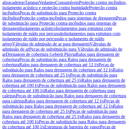
abraçadeiras
Tampas
Vedantes
Consumíveis
Proteção contra incêndios,
isolamento acústico e proteção contra humidade
Proteção contra
incêndios
Peças de substituição para Proteção contra
incêndios
Proteção contra-incêndios para sistemas de drenagem
Peças
de substituição para Proteção contra-incêndios para sistemas de
drenagem
Isolamento acústico
Isolamentos para estrutura com
isolamento de ruído por percussão
Isolamentos para estrutura com
isolamento de ruído por percussão e isolamento de ruído
aéreo
Válvulas de admissão de ar para drenagem
Válvulas de
admissão de ar
Peças de substituição para Válvulas de admissão de
ar
Drenagem de cobertura Geberit Pluvia
Ralos para drenagem de
cobertura
Peças de substituição para Ralos para drenagem de
cobertura
Ralos para drenagem de cobertura até 12 l/s
Peças de
substituição para Ralos para drenagem de cobertura até 12 l/s
Ralos
para drenagem de cobertura até 25 l/s
Peças de substituição para
Ralos para drenagem de cobertura até 25 l/s
Ralos para drenagem de
cobertura até 100 l/s
Peças de substituição para Ralos para drenagem
de cobertura até 100 l/s
Ralos para drenagem de cobertura para
caleiras
Peças de substituição para Ralos para drenagem de cobertura
para caleiras
Ralos para drenagem de cobertura até 12 l/s
Peças de
substituição para Ralos para drenagem de cobertura até 12 l/s
Ralos
para drenagem de cobertura até 25 l/s
Peças de substituição para
Ralos para drenagem de cobertura até 25 l/s
Ralos para drenagem de
cobertura até 100 l/s
Peças de substituição para Ralos para drenagem
de cobertura até 100 l/s
Estruturas de barreira de vapor
Peças de