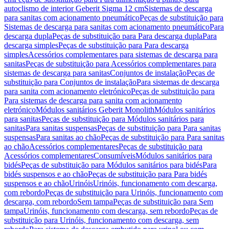
autoclismo de interior Geberit Sigma 12 cm
Sistemas de descarga
para sanitas com acionamento pneumático
Peças de substituição para
Sistemas de descarga para sanitas com acionamento pneumático
Para
descarga dupla
Peças de substituição para Para descarga dupla
Para
descarga simples
Peças de substituição para Para descarga
simples
Acessórios complementares para sistemas de descarga para
sanitas
Peças de substituição para Acessórios complementares para
sistemas de descarga para sanitas
Conjuntos de instalação
Peças de
substituição para Conjuntos de instalação
Para sistemas de descarga
para sanita com acionamento eletrónico
Peças de substituição para
Para sistemas de descarga para sanita com acionamento
eletrónico
Módulos sanitários Geberit Monolith
Módulos sanitários
para sanitas
Peças de substituição para Módulos sanitários para
sanitas
Para sanitas suspensas
Peças de substituição para Para sanitas
suspensas
Para sanitas ao chão
Peças de substituição para Para sanitas
ao chão
Acessórios complementares
Peças de substituição para
Acessórios complementares
Consumíveis
Módulos sanitários para
bidés
Peças de substituição para Módulos sanitários para bidés
Para
bidés suspensos e ao chão
Peças de substituição para Para bidés
suspensos e ao chão
Urinóis
Urinóis, funcionamento com descarga,
com rebordo
Peças de substituição para Urinóis, funcionamento com
descarga, com rebordo
Sem tampa
Peças de substituição para Sem
tampa
Urinóis, funcionamento com descarga, sem rebordo
Peças de
substituição para Urinóis, funcionamento com descarga, sem