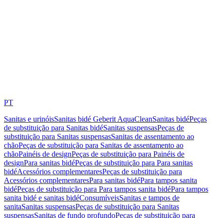
PT
Sanitas e urinóis
Sanitas bidé Geberit AquaClean
Sanitas bidé
Peças
de substituição para Sanitas bidé
Sanitas suspensas
Peças de
substituição para Sanitas suspensas
Sanitas de assentamento ao
chão
Peças de substituição para Sanitas de assentamento ao
chão
Painéis de design
Peças de substituição para Painéis de
design
Para sanitas bidé
Peças de substituição para Para sanitas
bidé
Acessórios complementares
Peças de substituição para
Acessórios complementares
Para sanitas bidé
Para tampos sanita
bidé
Peças de substituição para Para tampos sanita bidé
Para tampos
sanita bidé e sanitas bidé
Consumíveis
Sanitas e tampos de
sanita
Sanitas suspensas
Peças de substituição para Sanitas
suspensas
Sanitas de fundo profundo
Peças de substituição para