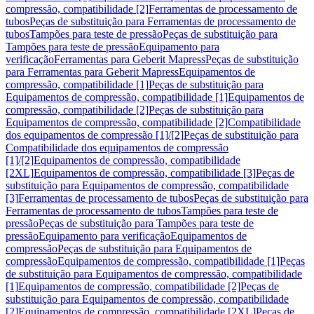
compressão, compatibilidade [2]
Ferramentas de processamento de
tubos
Peças de substituição para Ferramentas de processamento de
tubos
Tampões para teste de pressão
Peças de substituição para
Tampões para teste de pressão
Equipamento para
verificação
Ferramentas para Geberit Mapress
Peças de substituição
para Ferramentas para Geberit Mapress
Equipamentos de
compressão, compatibilidade [1]
Peças de substituição para
Equipamentos de compressão, compatibilidade [1]
Equipamentos de
compressão, compatibilidade [2]
Peças de substituição para
Equipamentos de compressão, compatibilidade [2]
Compatibilidade
dos equipamentos de compressão [1]/[2]
Peças de substituição para
Compatibilidade dos equipamentos de compressão
[1]/[2]
Equipamentos de compressão, compatibilidade
[2XL]
Equipamentos de compressão, compatibilidade [3]
Peças de
substituição para Equipamentos de compressão, compatibilidade
[3]
Ferramentas de processamento de tubos
Peças de substituição para
Ferramentas de processamento de tubos
Tampões para teste de
pressão
Peças de substituição para Tampões para teste de
pressão
Equipamento para verificação
Equipamentos de
compressão
Peças de substituição para Equipamentos de
compressão
Equipamentos de compressão, compatibilidade [1]
Peças
de substituição para Equipamentos de compressão, compatibilidade
[1]
Equipamentos de compressão, compatibilidade [2]
Peças de
substituição para Equipamentos de compressão, compatibilidade
[2]
Equipamentos de compressão, compatibilidade [2XL]
Peças de