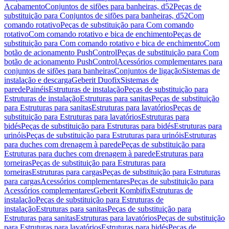
Acabamento
Conjuntos de sifões para banheiras, d52
Peças de
substituição para Conjuntos de sifões para banheiras, d52
Com
comando rotativo
Peças de substituição para Com comando
rotativo
Com comando rotativo e bica de enchimento
Peças de
substituição para Com comando rotativo e bica de enchimento
Com
botão de acionamento PushControl
Peças de substituição para Com
botão de acionamento PushControl
Acessórios complementares para
conjuntos de sifões para banheiras
Conjuntos de ligação
Sistemas de
instalação e descarga
Geberit Duofix
Sistemas de
parede
Painéis
Estruturas de instalação
Peças de substituição para
Estruturas de instalação
Estruturas para sanitas
Peças de substituição
para Estruturas para sanitas
Estruturas para lavatórios
Peças de
substituição para Estruturas para lavatórios
Estruturas para
bidés
Peças de substituição para Estruturas para bidés
Estruturas para
urinóis
Peças de substituição para Estruturas para urinóis
Estruturas
para duches com drenagem à parede
Peças de substituição para
Estruturas para duches com drenagem à parede
Estruturas para
torneiras
Peças de substituição para Estruturas para
torneiras
Estruturas para cargas
Peças de substituição para Estruturas
para cargas
Acessórios complementares
Peças de substituição para
Acessórios complementares
Geberit Kombifix
Estruturas de
instalação
Peças de substituição para Estruturas de
instalação
Estruturas para sanitas
Peças de substituição para
Estruturas para sanitas
Estruturas para lavatórios
Peças de substituição
para Estruturas para lavatórios
Estruturas para bidés
Peças de