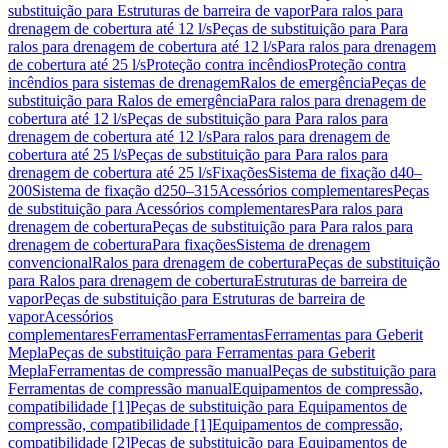
substituição para Estruturas de barreira de vapor
Para ralos para
drenagem de cobertura até 12 l/s
Peças de substituição para Para
ralos para drenagem de cobertura até 12 l/s
Para ralos para drenagem
de cobertura até 25 l/s
Proteção contra incêndios
Proteção contra
incêndios para sistemas de drenagem
Ralos de emergência
Peças de
substituição para Ralos de emergência
Para ralos para drenagem de
cobertura até 12 l/s
Peças de substituição para Para ralos para
drenagem de cobertura até 12 l/s
Para ralos para drenagem de
cobertura até 25 l/s
Peças de substituição para Para ralos para
drenagem de cobertura até 25 l/s
Fixações
Sistema de fixação d40–
200
Sistema de fixação d250–315
Acessórios complementares
Peças
de substituição para Acessórios complementares
Para ralos para
drenagem de cobertura
Peças de substituição para Para ralos para
drenagem de cobertura
Para fixações
Sistema de drenagem
convencional
Ralos para drenagem de cobertura
Peças de substituição
para Ralos para drenagem de cobertura
Estruturas de barreira de
vapor
Peças de substituição para Estruturas de barreira de
vapor
Acessórios
complementares
Ferramentas
Ferramentas
Ferramentas para Geberit
Mepla
Peças de substituição para Ferramentas para Geberit
Mepla
Ferramentas de compressão manual
Peças de substituição para
Ferramentas de compressão manual
Equipamentos de compressão,
compatibilidade [1]
Peças de substituição para Equipamentos de
compressão, compatibilidade [1]
Equipamentos de compressão,
compatibilidade [2]
Peças de substituição para Equipamentos de