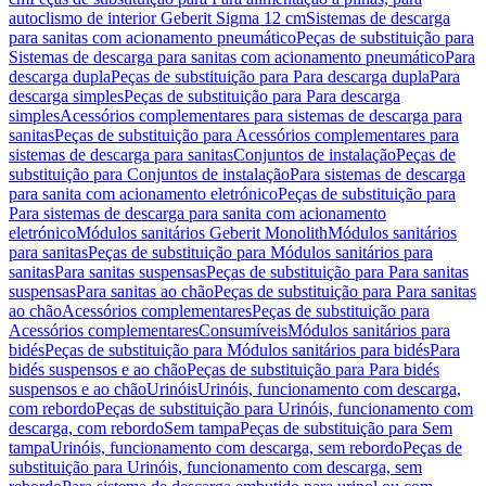
autoclismo de interior Geberit Sigma 12 cm
Sistemas de descarga
para sanitas com acionamento pneumático
Peças de substituição para
Sistemas de descarga para sanitas com acionamento pneumático
Para
descarga dupla
Peças de substituição para Para descarga dupla
Para
descarga simples
Peças de substituição para Para descarga
simples
Acessórios complementares para sistemas de descarga para
sanitas
Peças de substituição para Acessórios complementares para
sistemas de descarga para sanitas
Conjuntos de instalação
Peças de
substituição para Conjuntos de instalação
Para sistemas de descarga
para sanita com acionamento eletrónico
Peças de substituição para
Para sistemas de descarga para sanita com acionamento
eletrónico
Módulos sanitários Geberit Monolith
Módulos sanitários
para sanitas
Peças de substituição para Módulos sanitários para
sanitas
Para sanitas suspensas
Peças de substituição para Para sanitas
suspensas
Para sanitas ao chão
Peças de substituição para Para sanitas
ao chão
Acessórios complementares
Peças de substituição para
Acessórios complementares
Consumíveis
Módulos sanitários para
bidés
Peças de substituição para Módulos sanitários para bidés
Para
bidés suspensos e ao chão
Peças de substituição para Para bidés
suspensos e ao chão
Urinóis
Urinóis, funcionamento com descarga,
com rebordo
Peças de substituição para Urinóis, funcionamento com
descarga, com rebordo
Sem tampa
Peças de substituição para Sem
tampa
Urinóis, funcionamento com descarga, sem rebordo
Peças de
substituição para Urinóis, funcionamento com descarga, sem