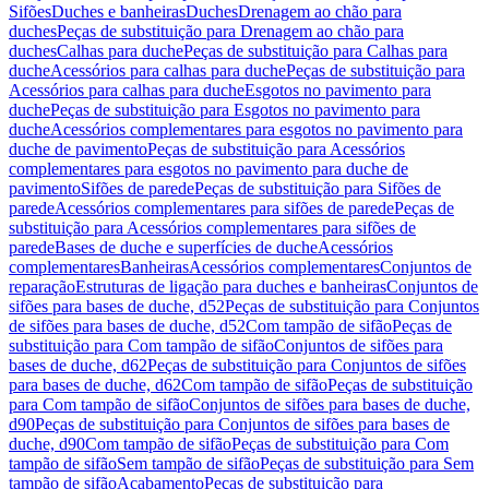
Sifões
Duches e banheiras
Duches
Drenagem ao chão para
duches
Peças de substituição para Drenagem ao chão para
duches
Calhas para duche
Peças de substituição para Calhas para
duche
Acessórios para calhas para duche
Peças de substituição para
Acessórios para calhas para duche
Esgotos no pavimento para
duche
Peças de substituição para Esgotos no pavimento para
duche
Acessórios complementares para esgotos no pavimento para
duche de pavimento
Peças de substituição para Acessórios
complementares para esgotos no pavimento para duche de
pavimento
Sifões de parede
Peças de substituição para Sifões de
parede
Acessórios complementares para sifões de parede
Peças de
substituição para Acessórios complementares para sifões de
parede
Bases de duche e superfícies de duche
Acessórios
complementares
Banheiras
Acessórios complementares
Conjuntos de
reparação
Estruturas de ligação para duches e banheiras
Conjuntos de
sifões para bases de duche, d52
Peças de substituição para Conjuntos
de sifões para bases de duche, d52
Com tampão de sifão
Peças de
substituição para Com tampão de sifão
Conjuntos de sifões para
bases de duche, d62
Peças de substituição para Conjuntos de sifões
para bases de duche, d62
Com tampão de sifão
Peças de substituição
para Com tampão de sifão
Conjuntos de sifões para bases de duche,
d90
Peças de substituição para Conjuntos de sifões para bases de
duche, d90
Com tampão de sifão
Peças de substituição para Com
tampão de sifão
Sem tampão de sifão
Peças de substituição para Sem
tampão de sifão
Acabamento
Peças de substituição para