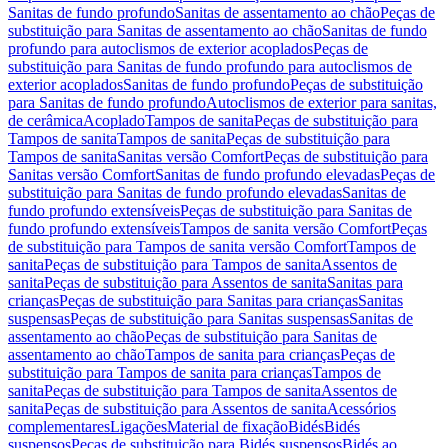
Sanitas de fundo profundo
Sanitas de assentamento ao chão
Peças de
substituição para Sanitas de assentamento ao chão
Sanitas de fundo
profundo para autoclismos de exterior acoplados
Peças de
substituição para Sanitas de fundo profundo para autoclismos de
exterior acoplados
Sanitas de fundo profundo
Peças de substituição
para Sanitas de fundo profundo
Autoclismos de exterior para sanitas,
de cerâmica
Acoplado
Tampos de sanita
Peças de substituição para
Tampos de sanita
Tampos de sanita
Peças de substituição para
Tampos de sanita
Sanitas versão Comfort
Peças de substituição para
Sanitas versão Comfort
Sanitas de fundo profundo elevadas
Peças de
substituição para Sanitas de fundo profundo elevadas
Sanitas de
fundo profundo extensíveis
Peças de substituição para Sanitas de
fundo profundo extensíveis
Tampos de sanita versão Comfort
Peças
de substituição para Tampos de sanita versão Comfort
Tampos de
sanita
Peças de substituição para Tampos de sanita
Assentos de
sanita
Peças de substituição para Assentos de sanita
Sanitas para
crianças
Peças de substituição para Sanitas para crianças
Sanitas
suspensas
Peças de substituição para Sanitas suspensas
Sanitas de
assentamento ao chão
Peças de substituição para Sanitas de
assentamento ao chão
Tampos de sanita para crianças
Peças de
substituição para Tampos de sanita para crianças
Tampos de
sanita
Peças de substituição para Tampos de sanita
Assentos de
sanita
Peças de substituição para Assentos de sanita
Acessórios
complementares
Ligações
Material de fixação
Bidés
Bidés
suspensos
Peças de substituição para Bidés suspensos
Bidés ao