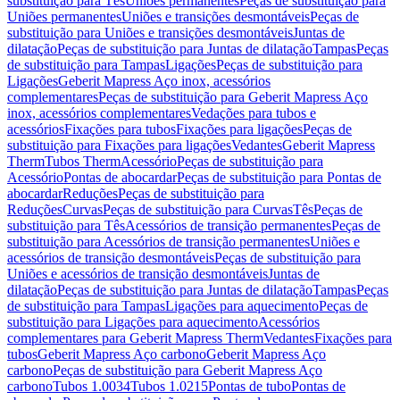
substituição para Tês
Uniões permanentes
Peças de substituição para
Uniões permanentes
Uniões e transições desmontáveis
Peças de
substituição para Uniões e transições desmontáveis
Juntas de
dilatação
Peças de substituição para Juntas de dilatação
Tampas
Peças
de substituição para Tampas
Ligações
Peças de substituição para
Ligações
Geberit Mapress Aço inox, acessórios
complementares
Peças de substituição para Geberit Mapress Aço
inox, acessórios complementares
Vedações para tubos e
acessórios
Fixações para tubos
Fixações para ligações
Peças de
substituição para Fixações para ligações
Vedantes
Geberit Mapress
Therm
Tubos Therm
Acessório
Peças de substituição para
Acessório
Pontas de abocardar
Peças de substituição para Pontas de
abocardar
Reduções
Peças de substituição para
Reduções
Curvas
Peças de substituição para Curvas
Tês
Peças de
substituição para Tês
Acessórios de transição permanentes
Peças de
substituição para Acessórios de transição permanentes
Uniões e
acessórios de transição desmontáveis
Peças de substituição para
Uniões e acessórios de transição desmontáveis
Juntas de
dilatação
Peças de substituição para Juntas de dilatação
Tampas
Peças
de substituição para Tampas
Ligações para aquecimento
Peças de
substituição para Ligações para aquecimento
Acessórios
complementares para Geberit Mapress Therm
Vedantes
Fixações para
tubos
Geberit Mapress Aço carbono
Geberit Mapress Aço
carbono
Peças de substituição para Geberit Mapress Aço
carbono
Tubos 1.0034
Tubos 1.0215
Pontas de tubo
Pontas de