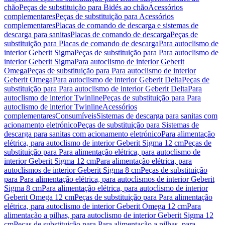
chão
Peças de substituição para Bidés ao chão
Acessórios
complementares
Peças de substituição para Acessórios
complementares
Placas de comando de descarga e sistemas de
descarga para sanitas
Placas de comando de descarga
Peças de
substituição para Placas de comando de descarga
Para autoclismo de
interior Geberit Sigma
Peças de substituição para Para autoclismo de
interior Geberit Sigma
Para autoclismo de interior Geberit
Omega
Peças de substituição para Para autoclismo de interior
Geberit Omega
Para autoclismo de interior Geberit Delta
Peças de
substituição para Para autoclismo de interior Geberit Delta
Para
autoclismo de interior Twinline
Peças de substituição para Para
autoclismo de interior Twinline
Acessórios
complementares
Consumíveis
Sistemas de descarga para sanitas com
acionamento eletrónico
Peças de substituição para Sistemas de
descarga para sanitas com acionamento eletrónico
Para alimentação
elétrica, para autoclismo de interior Geberit Sigma 12 cm
Peças de
substituição para Para alimentação elétrica, para autoclismo de
interior Geberit Sigma 12 cm
Para alimentação elétrica, para
autoclismos de interior Geberit Sigma 8 cm
Peças de substituição
para Para alimentação elétrica, para autoclismos de interior Geberit
Sigma 8 cm
Para alimentação elétrica, para autoclismo de interior
Geberit Omega 12 cm
Peças de substituição para Para alimentação
elétrica, para autoclismo de interior Geberit Omega 12 cm
Para
alimentação a pilhas, para autoclismo de interior Geberit Sigma 12
cm
Peças de substituição para Para alimentação a pilhas, para