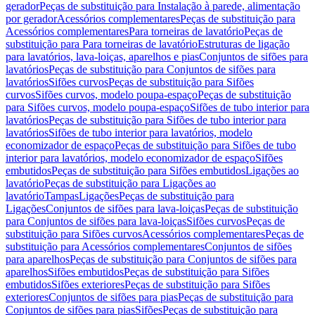
gerador
Peças de substituição para Instalação à parede, alimentação
por gerador
Acessórios complementares
Peças de substituição para
Acessórios complementares
Para torneiras de lavatório
Peças de
substituição para Para torneiras de lavatório
Estruturas de ligação
para lavatórios, lava-loiças, aparelhos e pias
Conjuntos de sifões para
lavatórios
Peças de substituição para Conjuntos de sifões para
lavatórios
Sifões curvos
Peças de substituição para Sifões
curvos
Sifões curvos, modelo poupa-espaço
Peças de substituição
para Sifões curvos, modelo poupa-espaço
Sifões de tubo interior para
lavatórios
Peças de substituição para Sifões de tubo interior para
lavatórios
Sifões de tubo interior para lavatórios, modelo
economizador de espaço
Peças de substituição para Sifões de tubo
interior para lavatórios, modelo economizador de espaço
Sifões
embutidos
Peças de substituição para Sifões embutidos
Ligações ao
lavatório
Peças de substituição para Ligações ao
lavatório
Tampas
Ligações
Peças de substituição para
Ligações
Conjuntos de sifões para lava-loiças
Peças de substituição
para Conjuntos de sifões para lava-loiças
Sifões curvos
Peças de
substituição para Sifões curvos
Acessórios complementares
Peças de
substituição para Acessórios complementares
Conjuntos de sifões
para aparelhos
Peças de substituição para Conjuntos de sifões para
aparelhos
Sifões embutidos
Peças de substituição para Sifões
embutidos
Sifões exteriores
Peças de substituição para Sifões
exteriores
Conjuntos de sifões para pias
Peças de substituição para
Conjuntos de sifões para pias
Sifões
Peças de substituição para