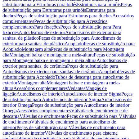
substituição para Estruturas para bidés
Estruturas para urinóis
Peças
de substituição para Estruturas para urinóis
Estruturas para
duches
Peças de substituição para Estruturas para duches
Acessórios
complementares
Peças de substituição para Acessórios
complementares
Para fixações
Peças de substituição para Para
fixações
Autoclismos de exterior
Autoclismos de exterior para
sanitas, de plástico
Peças de substituição para Autoclismos de
exterior para sanitas, de plástico
Acoplado
Peças de substituição para
Acoplado
Montagem alta
Peças de substituição para Montagem
alta
Montagem baixa e montagem a meia-altura
Peças de substituição
para Montagem baixa e montagem a meia-altura
Autoclismos de
exterior para sanitas, de cerâmica
Peças de substituição para
Autoclismos de exterior para sanitas, de cerâmica
Acoplado
Peças de
substituição para Acoplado
Tubos de descarga para autoclismo de
exterior
Montagem alta
Montagem baixa e montagem a meia-
altura
Acessórios complementares
Vedantes
Mangas de
ligação
Autoclismos de interior
Autoclismos de interior Sigma
Peças
de substituição para Autoclismos de interior Sigma
Autoclismos de
interior Omega
Peças de substituição para Autoclismos de interior
Omega
Acessórios complementares
Válvulas de enchimento e de
descarga
Válvulas de enchimento
Peças de substituição para Válvulas
de enchimento
Válvulas de enchimento para autoclismo de
interior
Peças de substituição para Válvulas de enchimento para
autoclismo de interior
Válvulas de enchimento para cisterna
cerâmica
Peças de substituição para Válvulas de enchimento para