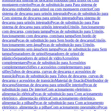
rebordo
Para sistema de descarga embutido para urinol ou com
montagem exterior
Peças de substituição para Para sistema de
descarga embutido para urinol ou com montagem exterior
Com
sistema de descarga para urinóis integrado
Peças de substituição para
Com sistema de descarga para urinóis integrado
Para sistema de
descarga para urinóis integrado
Peças de substituição para Para
sistema de descarga para urinóis integrado
Urinóis, funcionamento
com descarga, com/para tampa
Peças de substituição para Urinóis,
funcionamento com descarga, com/para tampa
Sem bordo de
descarga
Peças de substituição para Sem bordo de descarga
Urinóis,
funcionamento sem água
Peças de substituição para Urinóis,
funcionamento sem água
Sem tampa
Peças de substituição para Sem
tampa
Separadores de urinol
Separadores de urinol de
plástico
Separadores de urinol de vidro
Acessórios
complementares
Peças de substituição para Acessórios
complementares
Sifões e acessórios complementares para
sifões
Tubos de descarga, curvas de descarga e acessórios de
transição
Peças de substituição para Tubos de descarga, curvas de
descarga e acessórios de transição
Material de fixação
Distribuidor de
descarga
Sistemas de descarga para urinol
De interior
Peças de
substituição para De interior
Com acionamento eletrónico,
alimentação elétrica
Peças de substituição para Com acionamento
eletrónico, alimentação elétrica
Com acionamento eletrónico,
alimentação a pilhas
Peças de substituição para Com acionamento
eletrónico, alimentação a pilhas
Com acionamento pneumático
Peças