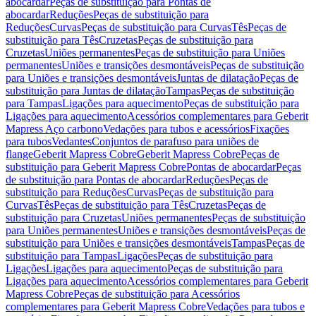
abocardar
Peças de substituição para Pontas de
abocardar
Reduções
Peças de substituição para
Reduções
Curvas
Peças de substituição para Curvas
Tês
Peças de
substituição para Tês
Cruzetas
Peças de substituição para
Cruzetas
Uniões permanentes
Peças de substituição para Uniões
permanentes
Uniões e transições desmontáveis
Peças de substituição
para Uniões e transições desmontáveis
Juntas de dilatação
Peças de
substituição para Juntas de dilatação
Tampas
Peças de substituição
para Tampas
Ligações para aquecimento
Peças de substituição para
Ligações para aquecimento
Acessórios complementares para Geberit
Mapress Aço carbono
Vedações para tubos e acessórios
Fixações
para tubos
Vedantes
Conjuntos de parafuso para uniões de
flange
Geberit Mapress Cobre
Geberit Mapress Cobre
Peças de
substituição para Geberit Mapress Cobre
Pontas de abocardar
Peças
de substituição para Pontas de abocardar
Reduções
Peças de
substituição para Reduções
Curvas
Peças de substituição para
Curvas
Tês
Peças de substituição para Tês
Cruzetas
Peças de
substituição para Cruzetas
Uniões permanentes
Peças de substituição
para Uniões permanentes
Uniões e transições desmontáveis
Peças de
substituição para Uniões e transições desmontáveis
Tampas
Peças de
substituição para Tampas
Ligações
Peças de substituição para
Ligações
Ligações para aquecimento
Peças de substituição para
Ligações para aquecimento
Acessórios complementares para Geberit
Mapress Cobre
Peças de substituição para Acessórios
complementares para Geberit Mapress Cobre
Vedações para tubos e