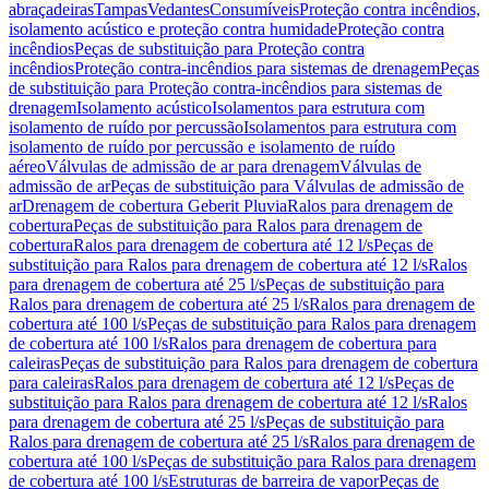
abraçadeiras
Tampas
Vedantes
Consumíveis
Proteção contra incêndios,
isolamento acústico e proteção contra humidade
Proteção contra
incêndios
Peças de substituição para Proteção contra
incêndios
Proteção contra-incêndios para sistemas de drenagem
Peças
de substituição para Proteção contra-incêndios para sistemas de
drenagem
Isolamento acústico
Isolamentos para estrutura com
isolamento de ruído por percussão
Isolamentos para estrutura com
isolamento de ruído por percussão e isolamento de ruído
aéreo
Válvulas de admissão de ar para drenagem
Válvulas de
admissão de ar
Peças de substituição para Válvulas de admissão de
ar
Drenagem de cobertura Geberit Pluvia
Ralos para drenagem de
cobertura
Peças de substituição para Ralos para drenagem de
cobertura
Ralos para drenagem de cobertura até 12 l/s
Peças de
substituição para Ralos para drenagem de cobertura até 12 l/s
Ralos
para drenagem de cobertura até 25 l/s
Peças de substituição para
Ralos para drenagem de cobertura até 25 l/s
Ralos para drenagem de
cobertura até 100 l/s
Peças de substituição para Ralos para drenagem
de cobertura até 100 l/s
Ralos para drenagem de cobertura para
caleiras
Peças de substituição para Ralos para drenagem de cobertura
para caleiras
Ralos para drenagem de cobertura até 12 l/s
Peças de
substituição para Ralos para drenagem de cobertura até 12 l/s
Ralos
para drenagem de cobertura até 25 l/s
Peças de substituição para
Ralos para drenagem de cobertura até 25 l/s
Ralos para drenagem de
cobertura até 100 l/s
Peças de substituição para Ralos para drenagem
de cobertura até 100 l/s
Estruturas de barreira de vapor
Peças de