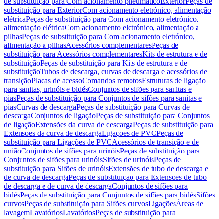
de substituição para Com acionamento pneumático
Exterior
Peças de
substituição para Exterior
Com acionamento eletrónico, alimentação
elétrica
Peças de substituição para Com acionamento eletrónico,
alimentação elétrica
Com acionamento eletrónico, alimentação a
pilhas
Peças de substituição para Com acionamento eletrónico,
alimentação a pilhas
Acessórios complementares
Peças de
substituição para Acessórios complementares
Kits de estrutura e de
substituição
Peças de substituição para Kits de estrutura e de
substituição
Tubos de descarga, curvas de descarga e acessórios de
transição
Placas de acesso
Comandos remotos
Estruturas de ligação
para sanitas, urinóis e bidés
Conjuntos de sifões para sanitas e
pias
Peças de substituição para Conjuntos de sifões para sanitas e
pias
Curvas de descarga
Peças de substituição para Curvas de
descarga
Conjuntos de ligação
Peças de substituição para Conjuntos
de ligação
Extensões da curva de descarga
Peças de substituição para
Extensões da curva de descarga
Ligações de PVC
Peças de
substituição para Ligações de PVC
Acessórios de transição e de
união
Conjuntos de sifões para urinóis
Peças de substituição para
Conjuntos de sifões para urinóis
Sifões de urinóis
Peças de
substituição para Sifões de urinóis
Extensões de tubo de descarga e
de curva de descarga
Peças de substituição para Extensões de tubo
de descarga e de curva de descarga
Conjuntos de sifões para
bidés
Peças de substituição para Conjuntos de sifões para bidés
Sifões
curvos
Peças de substituição para Sifões curvos
Ligações
Áreas de
lavagem
Lavatórios
Lavatórios
Peças de substituição para