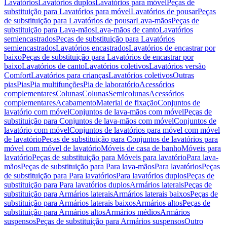
Lavatórios
Lavatórios duplos
Lavatórios para móvel
Peças de
substituição para Lavatórios para móvel
Lavatórios de pousar
Peças
de substituição para Lavatórios de pousar
Lava-mãos
Peças de
substituição para Lava-mãos
Lava-mãos de canto
Lavatórios
semiencastrados
Peças de substituição para Lavatórios
semiencastrados
Lavatórios encastrados
Lavatórios de encastrar por
baixo
Peças de substituição para Lavatórios de encastrar por
baixo
Lavatórios de canto
Lavatórios coletivos
Lavatórios versão
Comfort
Lavatórios para crianças
Lavatórios coletivos
Outras
pias
Pias
Pia multifunções
Pia de laboratório
Acessórios
complementares
Colunas
Colunas
Semicolunas
Acessórios
complementares
Acabamento
Material de fixação
Conjuntos de
lavatório com móvel
Conjuntos de lava-mãos com móvel
Peças de
substituição para Conjuntos de lava-mãos com móvel
Conjuntos de
lavatório com móvel
Conjuntos de lavatórios para móvel com móvel
de lavatório
Peças de substituição para Conjuntos de lavatórios para
móvel com móvel de lavatório
Móveis de casa de banho
Móveis para
lavatório
Peças de substituição para Móveis para lavatório
Para lava-
mãos
Peças de substituição para Para lava-mãos
Para lavatórios
Peças
de substituição para Para lavatórios
Para lavatórios duplos
Peças de
substituição para Para lavatórios duplos
Armários laterais
Peças de
substituição para Armários laterais
Armários laterais baixos
Peças de
substituição para Armários laterais baixos
Armários altos
Peças de
substituição para Armários altos
Armários médios
Armários
suspensos
Peças de substituição para Armários suspensos
Outro