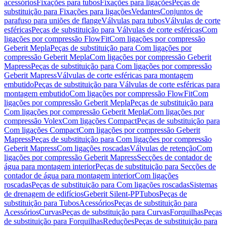
acessórios
Fixações para tubos
Fixações para ligações
Peças de
substituição para Fixações para ligações
Vedantes
Conjuntos de
parafuso para uniões de flange
Válvulas para tubos
Válvulas de corte
esféricas
Peças de substituição para Válvulas de corte esféricas
Com
ligações por compressão FlowFit
Com ligações por compressão
Geberit Mepla
Peças de substituição para Com ligações por
compressão Geberit Mepla
Com ligações por compressão Geberit
Mapress
Peças de substituição para Com ligações por compressão
Geberit Mapress
Válvulas de corte esféricas para montagem
embutido
Peças de substituição para Válvulas de corte esféricas para
montagem embutido
Com ligações por compressão FlowFit
Com
ligações por compressão Geberit Mepla
Peças de substituição para
Com ligações por compressão Geberit Mepla
Com ligações por
compressão Volex
Com ligações Compact
Peças de substituição para
Com ligações Compact
Com ligações por compressão Geberit
Mapress
Peças de substituição para Com ligações por compressão
Geberit Mapress
Com ligações roscadas
Válvulas de retenção
Com
ligações por compressão Geberit Mapress
Secções de contador de
água para montagem interior
Peças de substituição para Secções de
contador de água para montagem interior
Com ligações
roscadas
Peças de substituição para Com ligações roscadas
Sistemas
de drenagem de edifícios
Geberit Silent-PP
Tubos
Peças de
substituição para Tubos
Acessórios
Peças de substituição para
Acessórios
Curvas
Peças de substituição para Curvas
Forquilhas
Peças
de substituição para Forquilhas
Reduções
Peças de substituição para