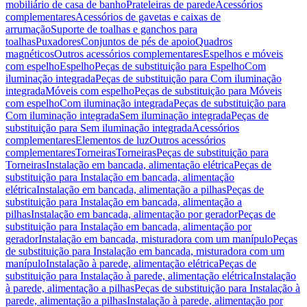
mobiliário de casa de banho
Prateleiras de parede
Acessórios
complementares
Acessórios de gavetas e caixas de
arrumação
Suporte de toalhas e ganchos para
toalhas
Puxadores
Conjuntos de pés de apoio
Quadros
magnéticos
Outros acessórios complementares
Espelhos e móveis
com espelho
Espelho
Peças de substituição para Espelho
Com
iluminação integrada
Peças de substituição para Com iluminação
integrada
Móveis com espelho
Peças de substituição para Móveis
com espelho
Com iluminação integrada
Peças de substituição para
Com iluminação integrada
Sem iluminação integrada
Peças de
substituição para Sem iluminação integrada
Acessórios
complementares
Elementos de luz
Outros acessórios
complementares
Torneiras
Torneiras
Peças de substituição para
Torneiras
Instalação em bancada, alimentação elétrica
Peças de
substituição para Instalação em bancada, alimentação
elétrica
Instalação em bancada, alimentação a pilhas
Peças de
substituição para Instalação em bancada, alimentação a
pilhas
Instalação em bancada, alimentação por gerador
Peças de
substituição para Instalação em bancada, alimentação por
gerador
Instalação em bancada, misturadora com um manípulo
Peças
de substituição para Instalação em bancada, misturadora com um
manípulo
Instalação à parede, alimentação elétrica
Peças de
substituição para Instalação à parede, alimentação elétrica
Instalação
à parede, alimentação a pilhas
Peças de substituição para Instalação à
parede, alimentação a pilhas
Instalação à parede, alimentação por