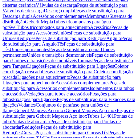
cisterna cerâmica
Válvulas de descarga
Peças de substituição para
Válvulas de descarga
Descarga dupla
Peças de substituição para
Descarga dupla
Acessórios complementares
Membranas
Sistemas de
distribuição
Geberit Mepla
Tubos tricompostos para água
potável
Tubos tricompostos para aquecimento
Acessórios
Peças de
substituição para Acessórios
Uniões
Peças de substituição para
Uniões
Reduções
Peças de substituição para Reduções
Ângulo
Peças
de substituição para Ângulo
Tês
Peças de substituição para
Tês
Uniões permanentes
Peças de substituição para Uniões
permanentes
Uniões e transições desmontáveis
Peças de substituição
para Uniões e transições desmontáveis
Tampas
Peças de substituição
para Tampas
Ligações
Peças de substituição para Ligações
Coletor
com ligação roscada
Peças de substituição para Coletor com ligação
roscada
Ligações para aquecimento
Peças de substituição para
Ligações para aquecimento
Acessórios complementares
Peças de
substituição para Acessórios complementares
Isolamentos para tubos
e acessórios
Vedações para tubos e acessórios
Fixações para
tubos
Fixações para ligações
Peças de substituição para Fixações para
ligações
Vedantes
Conjuntos de parafuso para uniões de
flange
Geberit Mapress Aço inox
Geberit Mapress Aço inox
Peças de
substituição para Geberit Mapress Aço inox
Tubos 1.4401
Pontas de
tubo
Pontas de abocardar
Peças de substituição para Pontas de
abocardar
Reduções
Peças de substituição para
Reduções
Curvas
Peças de substituição para Curvas
Tês
Peças de