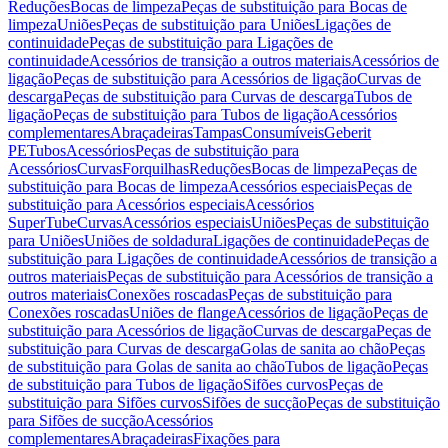
Reduções
Bocas de limpeza
Peças de substituição para Bocas de
limpeza
Uniões
Peças de substituição para Uniões
Ligações de
continuidade
Peças de substituição para Ligações de
continuidade
Acessórios de transição a outros materiais
Acessórios de
ligação
Peças de substituição para Acessórios de ligação
Curvas de
descarga
Peças de substituição para Curvas de descarga
Tubos de
ligação
Peças de substituição para Tubos de ligação
Acessórios
complementares
Abraçadeiras
Tampas
Consumíveis
Geberit
PE
Tubos
Acessórios
Peças de substituição para
Acessórios
Curvas
Forquilhas
Reduções
Bocas de limpeza
Peças de
substituição para Bocas de limpeza
Acessórios especiais
Peças de
substituição para Acessórios especiais
Acessórios
SuperTube
Curvas
Acessórios especiais
Uniões
Peças de substituição
para Uniões
Uniões de soldadura
Ligações de continuidade
Peças de
substituição para Ligações de continuidade
Acessórios de transição a
outros materiais
Peças de substituição para Acessórios de transição a
outros materiais
Conexões roscadas
Peças de substituição para
Conexões roscadas
Uniões de flange
Acessórios de ligação
Peças de
substituição para Acessórios de ligação
Curvas de descarga
Peças de
substituição para Curvas de descarga
Golas de sanita ao chão
Peças
de substituição para Golas de sanita ao chão
Tubos de ligação
Peças
de substituição para Tubos de ligação
Sifões curvos
Peças de
substituição para Sifões curvos
Sifões de sucção
Peças de substituição
para Sifões de sucção
Acessórios
complementares
Abraçadeiras
Fixações para