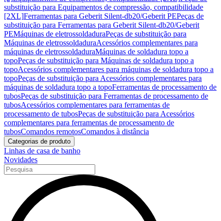
substituição para Equipamentos de compressão, compatibilidade
[2XL]
Ferramentas para Geberit Silent-db20/Geberit PE
Peças de
substituição para Ferramentas para Geberit Silent-db20/Geberit
PE
Máquinas de eletrossoldadura
Peças de substituição para
Máquinas de eletrossoldadura
Acessórios complementares para
máquinas de eletrossoldadura
Máquinas de soldadura topo a
topo
Peças de substituição para Máquinas de soldadura topo a
topo
Acessórios complementares para máquinas de soldadura topo a
topo
Peças de substituição para Acessórios complementares para
máquinas de soldadura topo a topo
Ferramentas de processamento de
tubos
Peças de substituição para Ferramentas de processamento de
tubos
Acessórios complementares para ferramentas de
processamento de tubos
Peças de substituição para Acessórios
complementares para ferramentas de processamento de
tubos
Comandos remotos
Comandos à distância
Categorias de produto
Linhas de casa de banho
Novidades