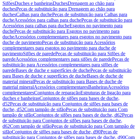
Sifões
Duches e banheiras
Duches
Drenagem ao chão para
duches
Peças de substituição para Drenagem ao chão para
duches
Calhas para duche
Peças de substituição para Calhas para
duche
Acessórios para calhas para duche
Peças de substituição para
Acessórios para calhas para duche
Esgotos no pavimento para
duche
Peças de substituição para Esgotos no pavimento para
duche
Acessórios complementares para esgotos no pavimento para
duche de pavimento
Peças de substituição para Acessórios
complementares para esgotos no pavimento para duche de
pavimento
Sifões de parede
Peças de substituição para Sifões de
parede
Acessórios complementares para sifões de parede
Peças de
substituição para Acessórios complementares para sifões de
parede
Bases de duche e superfícies de duche
Peças de substituição
para Bases de duche e superfícies de duche
Bases de duche de
material mineral
Peças de substituição para Bases de duche de
material mineral
Acessórios complementares
Banheiras
Acessórios
complementares
Conjuntos de reparação
Estruturas de ligação para
duches e banheiras
Conjuntos de sifões para bases de duche,
d52
Peças de substituição para Conjuntos de sifões para bases de
duche, d52
Com tampão de sifão
Peças de substituição para Com
tampão de sifão
Conjuntos de sifões para bases de duche, d62
Peças
de substituição para Conjuntos de sifões para bases de duche,
d62
Com tampão de sifão
Peças de substituição para Com tampão de
sifão
Conjuntos de sifões para bases de duche, d90
Peças de
substituição para Conjuntos de sifões para bases de duche, d90
Com