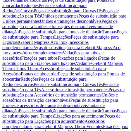
tubo
Pontas de abocardar
Peças de substituição para Pontas de
abocardar
Reduções
Peças de substituição para
Reduções
Curvas
Peças de substituição para Curvas
Tês
Peças de
substituição para Tês
Uniões permanentes
Peças de substituição para
Uniões permanentes
Uniões e transições desmontáveis
Peças de
substituição para Uniões e transições desmontáveis
Juntas de
dilatação
Peças de substituição para Juntas de dilatação
Tampas
Peças
de substituição para Tampas
Ligações
Peças de substituição para
Ligações
Geberit Mapress Aço inox, acessórios
complementares
Peças de substituição para Geberit Mapress Aço
inox, acessórios complementares
Vedações para tubos e
acessórios
Fixações para tubos
Fixações para ligações
Peças de
substituição para Fixações para ligações
Vedantes
Geberit Mapress
Therm
Tubos Therm
Acessório
Peças de substituição para
Acessório
Pontas de abocardar
Peças de substituição para Pontas de
abocardar
Reduções
Peças de substituição para
Reduções
Curvas
Peças de substituição para Curvas
Tês
Peças de
substituição para Tês
Acessórios de transição permanentes
Peças de
substituição para Acessórios de transição permanentes
Uniões e
acessórios de transição desmontáveis
Peças de substituição para
Uniões e acessórios de transição desmontáveis
Juntas de
dilatação
Peças de substituição para Juntas de dilatação
Tampas
Peças
de substituição para Tampas
Ligações para aquecimento
Peças de
substituição para Ligações para aquecimento
Acessórios
complementares para Geberit Mapress Therm
Vedantes
Fixações para