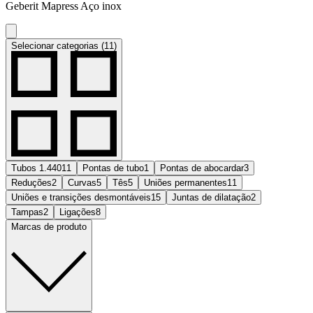
Geberit Mapress Aço inox
Selecionar categorias (11)
Tubos 1.4401
1
Pontas de tubo
1
Pontas de abocardar
3
Reduções
2
Curvas
5
Tês
5
Uniões permanentes
11
Uniões e transições desmontáveis
15
Juntas de dilatação
2
Tampas
2
Ligações
8
Marcas de produto