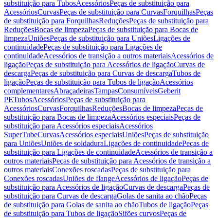
substituição para Tubos
Acessórios
Peças de substituição para
Acessórios
Curvas
Peças de substituição para Curvas
Forquilhas
Peças
de substituição para Forquilhas
Reduções
Peças de substituição para
Reduções
Bocas de limpeza
Peças de substituição para Bocas de
limpeza
Uniões
Peças de substituição para Uniões
Ligações de
continuidade
Peças de substituição para Ligações de
continuidade
Acessórios de transição a outros materiais
Acessórios de
ligação
Peças de substituição para Acessórios de ligação
Curvas de
descarga
Peças de substituição para Curvas de descarga
Tubos de
ligação
Peças de substituição para Tubos de ligação
Acessórios
complementares
Abraçadeiras
Tampas
Consumíveis
Geberit
PE
Tubos
Acessórios
Peças de substituição para
Acessórios
Curvas
Forquilhas
Reduções
Bocas de limpeza
Peças de
substituição para Bocas de limpeza
Acessórios especiais
Peças de
substituição para Acessórios especiais
Acessórios
SuperTube
Curvas
Acessórios especiais
Uniões
Peças de substituição
para Uniões
Uniões de soldadura
Ligações de continuidade
Peças de
substituição para Ligações de continuidade
Acessórios de transição a
outros materiais
Peças de substituição para Acessórios de transição a
outros materiais
Conexões roscadas
Peças de substituição para
Conexões roscadas
Uniões de flange
Acessórios de ligação
Peças de
substituição para Acessórios de ligação
Curvas de descarga
Peças de
substituição para Curvas de descarga
Golas de sanita ao chão
Peças
de substituição para Golas de sanita ao chão
Tubos de ligação
Peças
de substituição para Tubos de ligação
Sifões curvos
Peças de