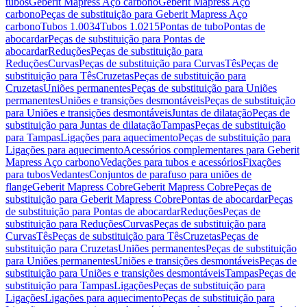
tubos
Geberit Mapress Aço carbono
Geberit Mapress Aço
carbono
Peças de substituição para Geberit Mapress Aço
carbono
Tubos 1.0034
Tubos 1.0215
Pontas de tubo
Pontas de
abocardar
Peças de substituição para Pontas de
abocardar
Reduções
Peças de substituição para
Reduções
Curvas
Peças de substituição para Curvas
Tês
Peças de
substituição para Tês
Cruzetas
Peças de substituição para
Cruzetas
Uniões permanentes
Peças de substituição para Uniões
permanentes
Uniões e transições desmontáveis
Peças de substituição
para Uniões e transições desmontáveis
Juntas de dilatação
Peças de
substituição para Juntas de dilatação
Tampas
Peças de substituição
para Tampas
Ligações para aquecimento
Peças de substituição para
Ligações para aquecimento
Acessórios complementares para Geberit
Mapress Aço carbono
Vedações para tubos e acessórios
Fixações
para tubos
Vedantes
Conjuntos de parafuso para uniões de
flange
Geberit Mapress Cobre
Geberit Mapress Cobre
Peças de
substituição para Geberit Mapress Cobre
Pontas de abocardar
Peças
de substituição para Pontas de abocardar
Reduções
Peças de
substituição para Reduções
Curvas
Peças de substituição para
Curvas
Tês
Peças de substituição para Tês
Cruzetas
Peças de
substituição para Cruzetas
Uniões permanentes
Peças de substituição
para Uniões permanentes
Uniões e transições desmontáveis
Peças de
substituição para Uniões e transições desmontáveis
Tampas
Peças de
substituição para Tampas
Ligações
Peças de substituição para
Ligações
Ligações para aquecimento
Peças de substituição para