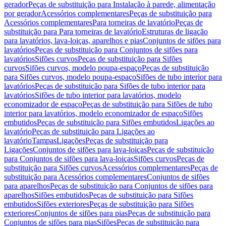
gerador
Peças de substituição para Instalação à parede, alimentação
por gerador
Acessórios complementares
Peças de substituição para
Acessórios complementares
Para torneiras de lavatório
Peças de
substituição para Para torneiras de lavatório
Estruturas de ligação
para lavatórios, lava-loiças, aparelhos e pias
Conjuntos de sifões para
lavatórios
Peças de substituição para Conjuntos de sifões para
lavatórios
Sifões curvos
Peças de substituição para Sifões
curvos
Sifões curvos, modelo poupa-espaço
Peças de substituição
para Sifões curvos, modelo poupa-espaço
Sifões de tubo interior para
lavatórios
Peças de substituição para Sifões de tubo interior para
lavatórios
Sifões de tubo interior para lavatórios, modelo
economizador de espaço
Peças de substituição para Sifões de tubo
interior para lavatórios, modelo economizador de espaço
Sifões
embutidos
Peças de substituição para Sifões embutidos
Ligações ao
lavatório
Peças de substituição para Ligações ao
lavatório
Tampas
Ligações
Peças de substituição para
Ligações
Conjuntos de sifões para lava-loiças
Peças de substituição
para Conjuntos de sifões para lava-loiças
Sifões curvos
Peças de
substituição para Sifões curvos
Acessórios complementares
Peças de
substituição para Acessórios complementares
Conjuntos de sifões
para aparelhos
Peças de substituição para Conjuntos de sifões para
aparelhos
Sifões embutidos
Peças de substituição para Sifões
embutidos
Sifões exteriores
Peças de substituição para Sifões
exteriores
Conjuntos de sifões para pias
Peças de substituição para
Conjuntos de sifões para pias
Sifões
Peças de substituição para