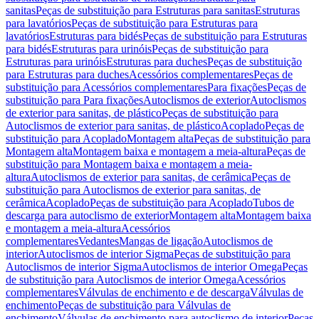
sanitas
Peças de substituição para Estruturas para sanitas
Estruturas
para lavatórios
Peças de substituição para Estruturas para
lavatórios
Estruturas para bidés
Peças de substituição para Estruturas
para bidés
Estruturas para urinóis
Peças de substituição para
Estruturas para urinóis
Estruturas para duches
Peças de substituição
para Estruturas para duches
Acessórios complementares
Peças de
substituição para Acessórios complementares
Para fixações
Peças de
substituição para Para fixações
Autoclismos de exterior
Autoclismos
de exterior para sanitas, de plástico
Peças de substituição para
Autoclismos de exterior para sanitas, de plástico
Acoplado
Peças de
substituição para Acoplado
Montagem alta
Peças de substituição para
Montagem alta
Montagem baixa e montagem a meia-altura
Peças de
substituição para Montagem baixa e montagem a meia-
altura
Autoclismos de exterior para sanitas, de cerâmica
Peças de
substituição para Autoclismos de exterior para sanitas, de
cerâmica
Acoplado
Peças de substituição para Acoplado
Tubos de
descarga para autoclismo de exterior
Montagem alta
Montagem baixa
e montagem a meia-altura
Acessórios
complementares
Vedantes
Mangas de ligação
Autoclismos de
interior
Autoclismos de interior Sigma
Peças de substituição para
Autoclismos de interior Sigma
Autoclismos de interior Omega
Peças
de substituição para Autoclismos de interior Omega
Acessórios
complementares
Válvulas de enchimento e de descarga
Válvulas de
enchimento
Peças de substituição para Válvulas de
enchimento
Válvulas de enchimento para autoclismo de interior
Peças