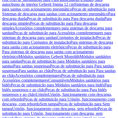
autoclismo de interior Geberit Sigma 12 cm
Sistemas de descarga
para sanitas com acionamento pneumático
Peças de substituição para
Sistemas de descarga para sanitas com acionamento pneumático
Para
descarga dupla
Peças de substituição para Para descarga dupla
Para
descarga simples
Peças de substituição para Para descarga
simples
Acessórios complementares para sistemas de descarga para
sanitas
Peças de substituição para Acessórios complementares para
sistemas de descarga para sanitas
Conjuntos de instalação
Peças de
substituição para Conjuntos de instalação
Para sistemas de descarga
para sanita com acionamento eletrónico
Peças de substituição para
Para sistemas de descarga para sanita com acionamento
eletrónico
Módulos sanitários Geberit Monolith
Módulos sanitários
para sanitas
Peças de substituição para Módulos sanitários para
sanitas
Para sanitas suspensas
Peças de substituição para Para sanitas
suspensas
Para sanitas ao chão
Peças de substituição para Para sanitas
ao chão
Acessórios complementares
Peças de substituição para
Acessórios complementares
Consumíveis
Módulos sanitários para
bidés
Peças de substituição para Módulos sanitários para bidés
Para
bidés suspensos e ao chão
Peças de substituição para Para bidés
suspensos e ao chão
Urinóis
Urinóis, funcionamento com descarga,
com rebordo
Peças de substituição para Urinóis, funcionamento com
descarga, com rebordo
Sem tampa
Peças de substituição para Sem
tampa
Urinóis, funcionamento com descarga, sem rebordo
Peças de
substituição para Urinóis, funcionamento com descarga, sem