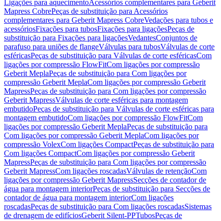
Ligações para aquecimento
Acessórios complementares para Geberit
Mapress Cobre
Peças de substituição para Acessórios
complementares para Geberit Mapress Cobre
Vedações para tubos e
acessórios
Fixações para tubos
Fixações para ligações
Peças de
substituição para Fixações para ligações
Vedantes
Conjuntos de
parafuso para uniões de flange
Válvulas para tubos
Válvulas de corte
esféricas
Peças de substituição para Válvulas de corte esféricas
Com
ligações por compressão FlowFit
Com ligações por compressão
Geberit Mepla
Peças de substituição para Com ligações por
compressão Geberit Mepla
Com ligações por compressão Geberit
Mapress
Peças de substituição para Com ligações por compressão
Geberit Mapress
Válvulas de corte esféricas para montagem
embutido
Peças de substituição para Válvulas de corte esféricas para
montagem embutido
Com ligações por compressão FlowFit
Com
ligações por compressão Geberit Mepla
Peças de substituição para
Com ligações por compressão Geberit Mepla
Com ligações por
compressão Volex
Com ligações Compact
Peças de substituição para
Com ligações Compact
Com ligações por compressão Geberit
Mapress
Peças de substituição para Com ligações por compressão
Geberit Mapress
Com ligações roscadas
Válvulas de retenção
Com
ligações por compressão Geberit Mapress
Secções de contador de
água para montagem interior
Peças de substituição para Secções de
contador de água para montagem interior
Com ligações
roscadas
Peças de substituição para Com ligações roscadas
Sistemas
de drenagem de edifícios
Geberit Silent-PP
Tubos
Peças de