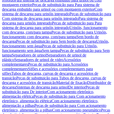
rebordo
Para sistema de descarga embutido para urinol ou com
montagem exterior
Peças de substituição para Para sistema de
descarga embutido para urinol ou com montagem exterior
Com
sistema de descarga para urinóis integrado
Peças de substituição para
Com sistema de descarga para urinóis integrado
Para sistema de
descarga para urinóis integrado
Peças de substituição para Para
sistema de descarga para urinóis integrado
Urinóis, funcionamento
com descarga, com/para tampa
Peças de substituição para Urinóis,
funcionamento com descarga, com/para tampa
Sem bordo de
descarga
Peças de substituição para Sem bordo de descarga
Urinóis,
funcionamento sem água
Peças de substituição para Urinóis,
funcionamento sem água
Sem tampa
Peças de substituição para Sem
tampa
Separadores de urinol
Separadores de urinol de
plástico
Separadores de urinol de vidro
Acessórios
complementares
Peças de substituição para Acessórios
complementares
Sifões e acessórios complementares para
sifões
Tubos de descarga, curvas de descarga e acessórios de
transição
Peças de substituição para Tubos de descarga, curvas de
descarga e acessórios de transição
Material de fixação
Distribuidor de
descarga
Sistemas de descarga para urinol
De interior
Peças de
substituição para De interior
Com acionamento eletrónico,
alimentação elétrica
Peças de substituição para Com acionamento
eletrónico, alimentação elétrica
Com acionamento eletrónico,
alimentação a pilhas
Peças de substituição para Com acionamento
eletrónico, alimentação a pilhas
Com acionamento pneumático
Peças