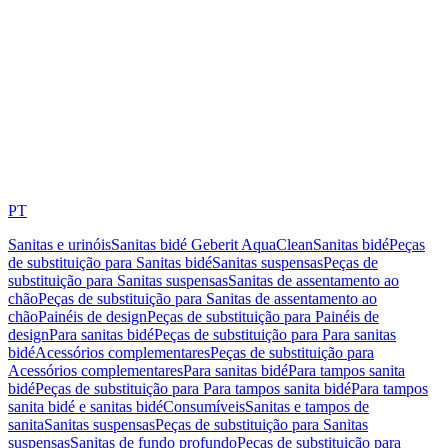
PT
Sanitas e urinóis
Sanitas bidé Geberit AquaClean
Sanitas bidé
Peças
de substituição para Sanitas bidé
Sanitas suspensas
Peças de
substituição para Sanitas suspensas
Sanitas de assentamento ao
chão
Peças de substituição para Sanitas de assentamento ao
chão
Painéis de design
Peças de substituição para Painéis de
design
Para sanitas bidé
Peças de substituição para Para sanitas
bidé
Acessórios complementares
Peças de substituição para
Acessórios complementares
Para sanitas bidé
Para tampos sanita
bidé
Peças de substituição para Para tampos sanita bidé
Para tampos
sanita bidé e sanitas bidé
Consumíveis
Sanitas e tampos de
sanita
Sanitas suspensas
Peças de substituição para Sanitas
suspensas
Sanitas de fundo profundo
Peças de substituição para