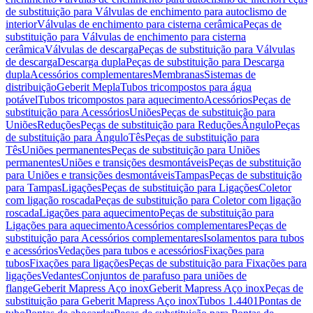
de substituição para Válvulas de enchimento para autoclismo de
interior
Válvulas de enchimento para cisterna cerâmica
Peças de
substituição para Válvulas de enchimento para cisterna
cerâmica
Válvulas de descarga
Peças de substituição para Válvulas
de descarga
Descarga dupla
Peças de substituição para Descarga
dupla
Acessórios complementares
Membranas
Sistemas de
distribuição
Geberit Mepla
Tubos tricompostos para água
potável
Tubos tricompostos para aquecimento
Acessórios
Peças de
substituição para Acessórios
Uniões
Peças de substituição para
Uniões
Reduções
Peças de substituição para Reduções
Ângulo
Peças
de substituição para Ângulo
Tês
Peças de substituição para
Tês
Uniões permanentes
Peças de substituição para Uniões
permanentes
Uniões e transições desmontáveis
Peças de substituição
para Uniões e transições desmontáveis
Tampas
Peças de substituição
para Tampas
Ligações
Peças de substituição para Ligações
Coletor
com ligação roscada
Peças de substituição para Coletor com ligação
roscada
Ligações para aquecimento
Peças de substituição para
Ligações para aquecimento
Acessórios complementares
Peças de
substituição para Acessórios complementares
Isolamentos para tubos
e acessórios
Vedações para tubos e acessórios
Fixações para
tubos
Fixações para ligações
Peças de substituição para Fixações para
ligações
Vedantes
Conjuntos de parafuso para uniões de
flange
Geberit Mapress Aço inox
Geberit Mapress Aço inox
Peças de
substituição para Geberit Mapress Aço inox
Tubos 1.4401
Pontas de