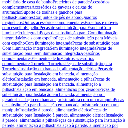
mobiliário de casa de banho
Prateleiras de parede
Acessórios
complementares
Acessórios de gavetas e caixas de
arrumação
Suporte de toalhas e ganchos para
toalhas
Puxadores
Conjuntos de pés de apoio
Quadros
magnéticos
Outros acessórios complementares
Espelhos e móveis
com espelho
Espelho
Peças de substituição para Espelho
Com
iluminação integrada
Peças de substituição para Com iluminação
integrada
Móveis com espelho
Peças de substituição para Móveis
com espelho
Com iluminação integrada
Peças de substituição para
Com iluminação integrada
Sem iluminação integrada
Peças de
substituição para Sem iluminação integrada
Acessórios
complementares
Elementos de luz
Outros acessórios
complementares
Torneiras
Torneiras
Peças de substituição para
Torneiras
Instalação em bancada, alimentação elétrica
Peças de
substituição para Instalação em bancada, alimentação
elétrica
Instalação em bancada, alimentação a pilhas
Peças de
substituição para Instalação em bancada, alimentação a
pilhas
Instalação em bancada, alimentação por gerador
Peças de
substituição para Instalação em bancada, alimentação por
gerador
Instalação em bancada, misturadora com um manípulo
Peças
de substituição para Instalação em bancada, misturadora com um
manípulo
Instalação à parede, alimentação elétrica
Peças de
substituição para Instalação à parede, alimentação elétrica
Instalação
à parede, alimentação a pilhas
Peças de substituição para Instalação à
parede, alimentação a pilhas
Instalação à parede, alimentação por