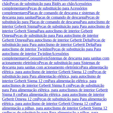
chão
Peças de substituição para Bidés ao chão
Acessórios
complementares
Peças de substituição para Acessórios
complementares
Placas de comando de descarga e sistemas de
descarga para sanitas
Placas de comando de descarga
Peças de
substituição para Placas de comando de descarga
Para autoclismo de
interior Geberit Sigma
Peças de substituição para Para autoclismo de
interior Geberit Sigma
Para autoclismo de interior Geberit
Omega
Peças de substituição para Para autoclismo de interior
Geberit Omega
Para autoclismo de interior Geberit Delta
Peças de
substituição para Para autoclismo de interior Geberit Delta
Para
autoclismo de interior Twinline
Peças de substituição para Para
autoclismo de interior Twinline
Acessórios
complementares
Consumíveis
Sistemas de descarga para sanitas com
acionamento eletrónico
Peças de substituição para Sistemas de
descarga para sanitas com acionamento eletrónico
Para alimentação
elétrica, para autoclismo de interior Geberit Sigma 12 cm
Peças de
substituição para Para alimentação elétrica, para autoclismo de
interior Geberit Sigma 12 cm
Para alimentação elétrica, para
autoclismos de interior Geberit Sigma 8 cm
Peças de substituição
para Para alimentação elétrica, para autoclismos de interior Geberit
Sigma 8 cm
Para alimentação elétrica, para autoclismo de interior
Geberit Omega 12 cm
Peças de substituição para Para alimentação
elétrica, para autoclismo de interior Geberit Omega 12 cm
Para
alimentação a pilhas, para autoclismo de interior Geberit Sigma 12
cm
Peças de substituição para Para alimentação a pilhas, para