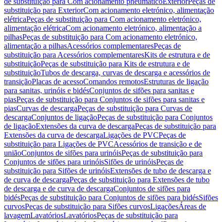
de substituição para Com acionamento pneumático
Exterior
Peças de
substituição para Exterior
Com acionamento eletrónico, alimentação
elétrica
Peças de substituição para Com acionamento eletrónico,
alimentação elétrica
Com acionamento eletrónico, alimentação a
pilhas
Peças de substituição para Com acionamento eletrónico,
alimentação a pilhas
Acessórios complementares
Peças de
substituição para Acessórios complementares
Kits de estrutura e de
substituição
Peças de substituição para Kits de estrutura e de
substituição
Tubos de descarga, curvas de descarga e acessórios de
transição
Placas de acesso
Comandos remotos
Estruturas de ligação
para sanitas, urinóis e bidés
Conjuntos de sifões para sanitas e
pias
Peças de substituição para Conjuntos de sifões para sanitas e
pias
Curvas de descarga
Peças de substituição para Curvas de
descarga
Conjuntos de ligação
Peças de substituição para Conjuntos
de ligação
Extensões da curva de descarga
Peças de substituição para
Extensões da curva de descarga
Ligações de PVC
Peças de
substituição para Ligações de PVC
Acessórios de transição e de
união
Conjuntos de sifões para urinóis
Peças de substituição para
Conjuntos de sifões para urinóis
Sifões de urinóis
Peças de
substituição para Sifões de urinóis
Extensões de tubo de descarga e
de curva de descarga
Peças de substituição para Extensões de tubo
de descarga e de curva de descarga
Conjuntos de sifões para
bidés
Peças de substituição para Conjuntos de sifões para bidés
Sifões
curvos
Peças de substituição para Sifões curvos
Ligações
Áreas de
lavagem
Lavatórios
Lavatórios
Peças de substituição para