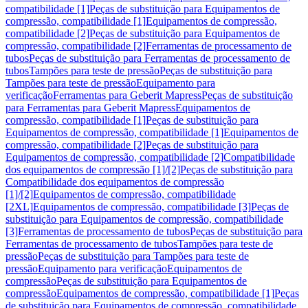
compatibilidade [1]
Peças de substituição para Equipamentos de
compressão, compatibilidade [1]
Equipamentos de compressão,
compatibilidade [2]
Peças de substituição para Equipamentos de
compressão, compatibilidade [2]
Ferramentas de processamento de
tubos
Peças de substituição para Ferramentas de processamento de
tubos
Tampões para teste de pressão
Peças de substituição para
Tampões para teste de pressão
Equipamento para
verificação
Ferramentas para Geberit Mapress
Peças de substituição
para Ferramentas para Geberit Mapress
Equipamentos de
compressão, compatibilidade [1]
Peças de substituição para
Equipamentos de compressão, compatibilidade [1]
Equipamentos de
compressão, compatibilidade [2]
Peças de substituição para
Equipamentos de compressão, compatibilidade [2]
Compatibilidade
dos equipamentos de compressão [1]/[2]
Peças de substituição para
Compatibilidade dos equipamentos de compressão
[1]/[2]
Equipamentos de compressão, compatibilidade
[2XL]
Equipamentos de compressão, compatibilidade [3]
Peças de
substituição para Equipamentos de compressão, compatibilidade
[3]
Ferramentas de processamento de tubos
Peças de substituição para
Ferramentas de processamento de tubos
Tampões para teste de
pressão
Peças de substituição para Tampões para teste de
pressão
Equipamento para verificação
Equipamentos de
compressão
Peças de substituição para Equipamentos de
compressão
Equipamentos de compressão, compatibilidade [1]
Peças
de substituição para Equipamentos de compressão, compatibilidade