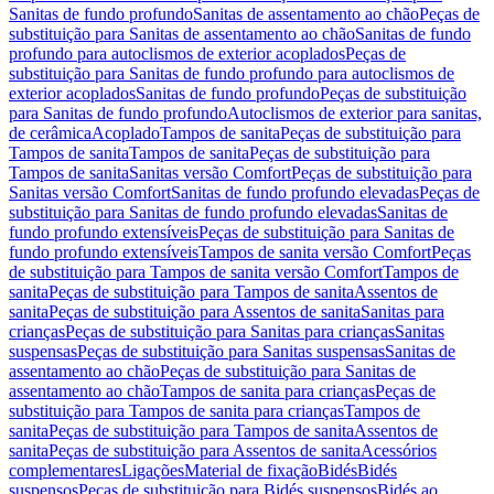
Sanitas de fundo profundo
Sanitas de assentamento ao chão
Peças de
substituição para Sanitas de assentamento ao chão
Sanitas de fundo
profundo para autoclismos de exterior acoplados
Peças de
substituição para Sanitas de fundo profundo para autoclismos de
exterior acoplados
Sanitas de fundo profundo
Peças de substituição
para Sanitas de fundo profundo
Autoclismos de exterior para sanitas,
de cerâmica
Acoplado
Tampos de sanita
Peças de substituição para
Tampos de sanita
Tampos de sanita
Peças de substituição para
Tampos de sanita
Sanitas versão Comfort
Peças de substituição para
Sanitas versão Comfort
Sanitas de fundo profundo elevadas
Peças de
substituição para Sanitas de fundo profundo elevadas
Sanitas de
fundo profundo extensíveis
Peças de substituição para Sanitas de
fundo profundo extensíveis
Tampos de sanita versão Comfort
Peças
de substituição para Tampos de sanita versão Comfort
Tampos de
sanita
Peças de substituição para Tampos de sanita
Assentos de
sanita
Peças de substituição para Assentos de sanita
Sanitas para
crianças
Peças de substituição para Sanitas para crianças
Sanitas
suspensas
Peças de substituição para Sanitas suspensas
Sanitas de
assentamento ao chão
Peças de substituição para Sanitas de
assentamento ao chão
Tampos de sanita para crianças
Peças de
substituição para Tampos de sanita para crianças
Tampos de
sanita
Peças de substituição para Tampos de sanita
Assentos de
sanita
Peças de substituição para Assentos de sanita
Acessórios
complementares
Ligações
Material de fixação
Bidés
Bidés
suspensos
Peças de substituição para Bidés suspensos
Bidés ao