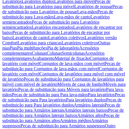
Lavatórios
Lavatórios duplos
Lavatórios para móvel
Peças de
substituição para Lavatórios para móvel
Lavatórios de pousar
Peças
de substituição para Lavatórios de pousar
Lava-mãos
Peças de
substituição para Lava-mãos
Lava-mãos de canto
Lavatórios
semiencastrados
Peças de substituição para Lavatórios
semiencastrados
Lavatórios encastrados
Lavatórios de encastrar por
baixo
Peças de substituição para Lavatórios de encastrar por
baixo
Lavatórios de canto
Lavatórios coletivos
Lavatórios versão
Comfort
Lavatórios para crianças
Lavatórios coletivos
Outras
pias
Pias
Pia multifunções
Pia de laboratório
Acessórios
complementares
Colunas
Colunas
Semicolunas
Acessórios
complementares
Acabamento
Material de fixação
Conjuntos de
lavatório com móvel
Conjuntos de lava-mãos com móvel
Peças de
substituição para Conjuntos de lava-mãos com móvel
Conjuntos de
lavatório com móvel
Conjuntos de lavatórios para móvel com móvel
de lavatório
Peças de substituição para Conjuntos de lavatórios para
móvel com móvel de lavatório
Móveis de casa de banho
Móveis para
lavatório
Peças de substituição para Móveis para lavatório
Para lava-
mãos
Peças de substituição para Para lava-mãos
Para lavatórios
Peças
de substituição para Para lavatórios
Para lavatórios duplos
Peças de
substituição para Para lavatórios duplos
Armários laterais
Peças de
substituição para Armários laterais
Armários laterais baixos
Peças de
substituição para Armários laterais baixos
Armários altos
Peças de
substituição para Armários altos
Armários médios
Armários
suspensos
Peças de substituição para Armários suspensos
Outro