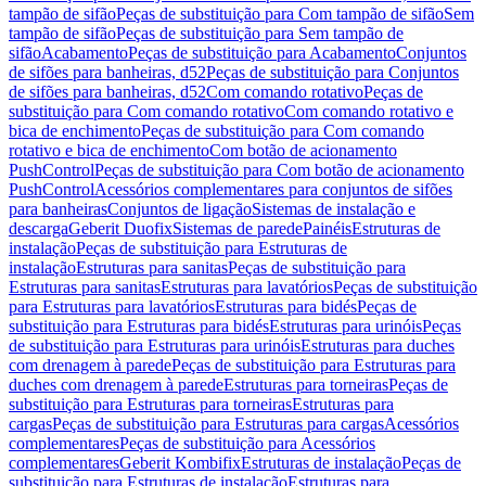
tampão de sifão
Peças de substituição para Com tampão de sifão
Sem
tampão de sifão
Peças de substituição para Sem tampão de
sifão
Acabamento
Peças de substituição para Acabamento
Conjuntos
de sifões para banheiras, d52
Peças de substituição para Conjuntos
de sifões para banheiras, d52
Com comando rotativo
Peças de
substituição para Com comando rotativo
Com comando rotativo e
bica de enchimento
Peças de substituição para Com comando
rotativo e bica de enchimento
Com botão de acionamento
PushControl
Peças de substituição para Com botão de acionamento
PushControl
Acessórios complementares para conjuntos de sifões
para banheiras
Conjuntos de ligação
Sistemas de instalação e
descarga
Geberit Duofix
Sistemas de parede
Painéis
Estruturas de
instalação
Peças de substituição para Estruturas de
instalação
Estruturas para sanitas
Peças de substituição para
Estruturas para sanitas
Estruturas para lavatórios
Peças de substituição
para Estruturas para lavatórios
Estruturas para bidés
Peças de
substituição para Estruturas para bidés
Estruturas para urinóis
Peças
de substituição para Estruturas para urinóis
Estruturas para duches
com drenagem à parede
Peças de substituição para Estruturas para
duches com drenagem à parede
Estruturas para torneiras
Peças de
substituição para Estruturas para torneiras
Estruturas para
cargas
Peças de substituição para Estruturas para cargas
Acessórios
complementares
Peças de substituição para Acessórios
complementares
Geberit Kombifix
Estruturas de instalação
Peças de
substituição para Estruturas de instalação
Estruturas para