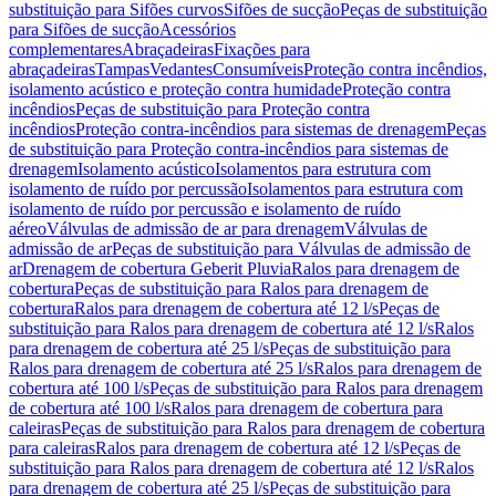
substituição para Sifões curvos
Sifões de sucção
Peças de substituição
para Sifões de sucção
Acessórios
complementares
Abraçadeiras
Fixações para
abraçadeiras
Tampas
Vedantes
Consumíveis
Proteção contra incêndios,
isolamento acústico e proteção contra humidade
Proteção contra
incêndios
Peças de substituição para Proteção contra
incêndios
Proteção contra-incêndios para sistemas de drenagem
Peças
de substituição para Proteção contra-incêndios para sistemas de
drenagem
Isolamento acústico
Isolamentos para estrutura com
isolamento de ruído por percussão
Isolamentos para estrutura com
isolamento de ruído por percussão e isolamento de ruído
aéreo
Válvulas de admissão de ar para drenagem
Válvulas de
admissão de ar
Peças de substituição para Válvulas de admissão de
ar
Drenagem de cobertura Geberit Pluvia
Ralos para drenagem de
cobertura
Peças de substituição para Ralos para drenagem de
cobertura
Ralos para drenagem de cobertura até 12 l/s
Peças de
substituição para Ralos para drenagem de cobertura até 12 l/s
Ralos
para drenagem de cobertura até 25 l/s
Peças de substituição para
Ralos para drenagem de cobertura até 25 l/s
Ralos para drenagem de
cobertura até 100 l/s
Peças de substituição para Ralos para drenagem
de cobertura até 100 l/s
Ralos para drenagem de cobertura para
caleiras
Peças de substituição para Ralos para drenagem de cobertura
para caleiras
Ralos para drenagem de cobertura até 12 l/s
Peças de
substituição para Ralos para drenagem de cobertura até 12 l/s
Ralos
para drenagem de cobertura até 25 l/s
Peças de substituição para