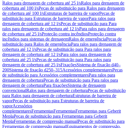
Ralos para drenagem de cobertura até 25 l/s
Ralos para drenagem de
cobertura até 100 l/s
Peças de substituição para Ralos para drenagem
de cobertura até 100 l/s
Estruturas de barreira de vapor
Peças de
substituição para Estruturas de barreira de vapor
Para ralos para
drenagem de cobertura até 12 l/s
Peças de substituição para Para
ralos para drenagem de cobertura até 12 l/s
Para ralos para drenagem
de cobertura até 25 l/s
Proteção contra incêndios
Proteção contra
incêndios para sistemas de drenagem
Ralos de emergência
Peças de
substituição para Ralos de emergência
Para ralos para drenagem de
cobertura até 12 l/s
Peças de substituição para Para ralos para
drenagem de cobertura até 12 l/s
Para ralos para drenagem de
cobertura até 25 l/s
Peças de substituição para Para ralos para
drenagem de cobertura até 25 l/s
Fixações
Sistema de fixação d40–
200
Sistema de fixação d250–315
Acessórios complementares
Peças
de substituição para Acessórios complementares
Para ralos para
drenagem de cobertura
Peças de substituição para Para ralos para
drenagem de cobertura
Para fixações
Sistema de drenagem
convencional
Ralos para drenagem de cobertura
Peças de substituição
para Ralos para drenagem de cobertura
Estruturas de barreira de
vapor
Peças de substituição para Estruturas de barreira de
vapor
Acessórios
complementares
Ferramentas
Ferramentas
Ferramentas para Geberit
Mepla
Peças de substituição para Ferramentas para Geberit
Mepla
Ferramentas de compressão manual
Peças de substituição para
Ferramentas de compressão manual
Equipamentos de compressão,