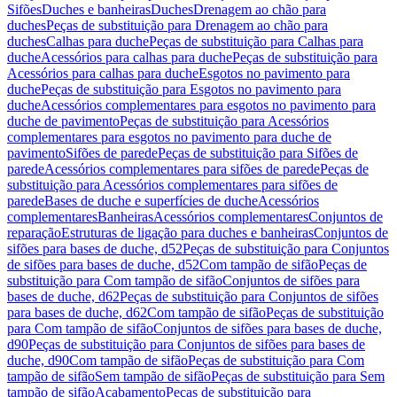
Sifões
Duches e banheiras
Duches
Drenagem ao chão para
duches
Peças de substituição para Drenagem ao chão para
duches
Calhas para duche
Peças de substituição para Calhas para
duche
Acessórios para calhas para duche
Peças de substituição para
Acessórios para calhas para duche
Esgotos no pavimento para
duche
Peças de substituição para Esgotos no pavimento para
duche
Acessórios complementares para esgotos no pavimento para
duche de pavimento
Peças de substituição para Acessórios
complementares para esgotos no pavimento para duche de
pavimento
Sifões de parede
Peças de substituição para Sifões de
parede
Acessórios complementares para sifões de parede
Peças de
substituição para Acessórios complementares para sifões de
parede
Bases de duche e superfícies de duche
Acessórios
complementares
Banheiras
Acessórios complementares
Conjuntos de
reparação
Estruturas de ligação para duches e banheiras
Conjuntos de
sifões para bases de duche, d52
Peças de substituição para Conjuntos
de sifões para bases de duche, d52
Com tampão de sifão
Peças de
substituição para Com tampão de sifão
Conjuntos de sifões para
bases de duche, d62
Peças de substituição para Conjuntos de sifões
para bases de duche, d62
Com tampão de sifão
Peças de substituição
para Com tampão de sifão
Conjuntos de sifões para bases de duche,
d90
Peças de substituição para Conjuntos de sifões para bases de
duche, d90
Com tampão de sifão
Peças de substituição para Com
tampão de sifão
Sem tampão de sifão
Peças de substituição para Sem
tampão de sifão
Acabamento
Peças de substituição para