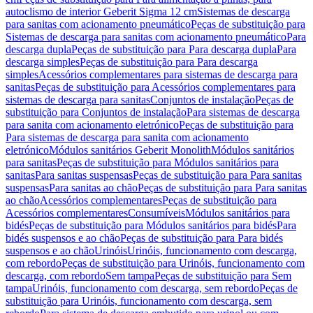
autoclismo de interior Geberit Sigma 12 cm
Sistemas de descarga
para sanitas com acionamento pneumático
Peças de substituição para
Sistemas de descarga para sanitas com acionamento pneumático
Para
descarga dupla
Peças de substituição para Para descarga dupla
Para
descarga simples
Peças de substituição para Para descarga
simples
Acessórios complementares para sistemas de descarga para
sanitas
Peças de substituição para Acessórios complementares para
sistemas de descarga para sanitas
Conjuntos de instalação
Peças de
substituição para Conjuntos de instalação
Para sistemas de descarga
para sanita com acionamento eletrónico
Peças de substituição para
Para sistemas de descarga para sanita com acionamento
eletrónico
Módulos sanitários Geberit Monolith
Módulos sanitários
para sanitas
Peças de substituição para Módulos sanitários para
sanitas
Para sanitas suspensas
Peças de substituição para Para sanitas
suspensas
Para sanitas ao chão
Peças de substituição para Para sanitas
ao chão
Acessórios complementares
Peças de substituição para
Acessórios complementares
Consumíveis
Módulos sanitários para
bidés
Peças de substituição para Módulos sanitários para bidés
Para
bidés suspensos e ao chão
Peças de substituição para Para bidés
suspensos e ao chão
Urinóis
Urinóis, funcionamento com descarga,
com rebordo
Peças de substituição para Urinóis, funcionamento com
descarga, com rebordo
Sem tampa
Peças de substituição para Sem
tampa
Urinóis, funcionamento com descarga, sem rebordo
Peças de
substituição para Urinóis, funcionamento com descarga, sem