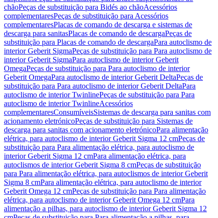
chão
Peças de substituição para Bidés ao chão
Acessórios
complementares
Peças de substituição para Acessórios
complementares
Placas de comando de descarga e sistemas de
descarga para sanitas
Placas de comando de descarga
Peças de
substituição para Placas de comando de descarga
Para autoclismo de
interior Geberit Sigma
Peças de substituição para Para autoclismo de
interior Geberit Sigma
Para autoclismo de interior Geberit
Omega
Peças de substituição para Para autoclismo de interior
Geberit Omega
Para autoclismo de interior Geberit Delta
Peças de
substituição para Para autoclismo de interior Geberit Delta
Para
autoclismo de interior Twinline
Peças de substituição para Para
autoclismo de interior Twinline
Acessórios
complementares
Consumíveis
Sistemas de descarga para sanitas com
acionamento eletrónico
Peças de substituição para Sistemas de
descarga para sanitas com acionamento eletrónico
Para alimentação
elétrica, para autoclismo de interior Geberit Sigma 12 cm
Peças de
substituição para Para alimentação elétrica, para autoclismo de
interior Geberit Sigma 12 cm
Para alimentação elétrica, para
autoclismos de interior Geberit Sigma 8 cm
Peças de substituição
para Para alimentação elétrica, para autoclismos de interior Geberit
Sigma 8 cm
Para alimentação elétrica, para autoclismo de interior
Geberit Omega 12 cm
Peças de substituição para Para alimentação
elétrica, para autoclismo de interior Geberit Omega 12 cm
Para
alimentação a pilhas, para autoclismo de interior Geberit Sigma 12
cm
Peças de substituição para Para alimentação a pilhas, para