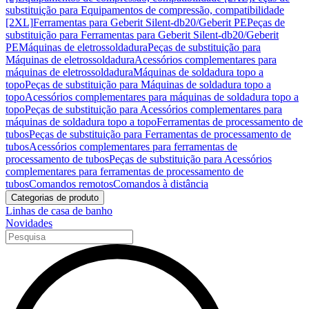
substituição para Equipamentos de compressão, compatibilidade
[2XL]
Ferramentas para Geberit Silent-db20/Geberit PE
Peças de
substituição para Ferramentas para Geberit Silent-db20/Geberit
PE
Máquinas de eletrossoldadura
Peças de substituição para
Máquinas de eletrossoldadura
Acessórios complementares para
máquinas de eletrossoldadura
Máquinas de soldadura topo a
topo
Peças de substituição para Máquinas de soldadura topo a
topo
Acessórios complementares para máquinas de soldadura topo a
topo
Peças de substituição para Acessórios complementares para
máquinas de soldadura topo a topo
Ferramentas de processamento de
tubos
Peças de substituição para Ferramentas de processamento de
tubos
Acessórios complementares para ferramentas de
processamento de tubos
Peças de substituição para Acessórios
complementares para ferramentas de processamento de
tubos
Comandos remotos
Comandos à distância
Categorias de produto
Linhas de casa de banho
Novidades