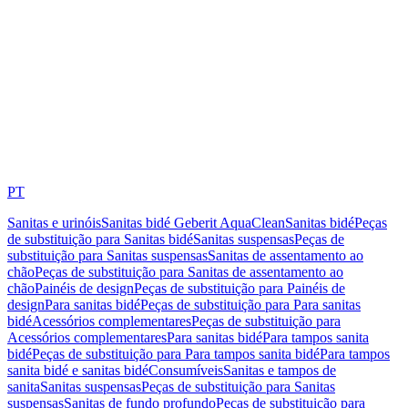
PT
Sanitas e urinóis
Sanitas bidé Geberit AquaClean
Sanitas bidé
Peças
de substituição para Sanitas bidé
Sanitas suspensas
Peças de
substituição para Sanitas suspensas
Sanitas de assentamento ao
chão
Peças de substituição para Sanitas de assentamento ao
chão
Painéis de design
Peças de substituição para Painéis de
design
Para sanitas bidé
Peças de substituição para Para sanitas
bidé
Acessórios complementares
Peças de substituição para
Acessórios complementares
Para sanitas bidé
Para tampos sanita
bidé
Peças de substituição para Para tampos sanita bidé
Para tampos
sanita bidé e sanitas bidé
Consumíveis
Sanitas e tampos de
sanita
Sanitas suspensas
Peças de substituição para Sanitas
suspensas
Sanitas de fundo profundo
Peças de substituição para