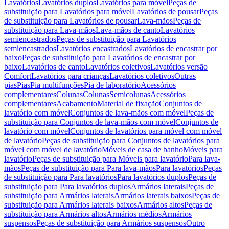
Lavatórios
Lavatórios duplos
Lavatórios para móvel
Peças de
substituição para Lavatórios para móvel
Lavatórios de pousar
Peças
de substituição para Lavatórios de pousar
Lava-mãos
Peças de
substituição para Lava-mãos
Lava-mãos de canto
Lavatórios
semiencastrados
Peças de substituição para Lavatórios
semiencastrados
Lavatórios encastrados
Lavatórios de encastrar por
baixo
Peças de substituição para Lavatórios de encastrar por
baixo
Lavatórios de canto
Lavatórios coletivos
Lavatórios versão
Comfort
Lavatórios para crianças
Lavatórios coletivos
Outras
pias
Pias
Pia multifunções
Pia de laboratório
Acessórios
complementares
Colunas
Colunas
Semicolunas
Acessórios
complementares
Acabamento
Material de fixação
Conjuntos de
lavatório com móvel
Conjuntos de lava-mãos com móvel
Peças de
substituição para Conjuntos de lava-mãos com móvel
Conjuntos de
lavatório com móvel
Conjuntos de lavatórios para móvel com móvel
de lavatório
Peças de substituição para Conjuntos de lavatórios para
móvel com móvel de lavatório
Móveis de casa de banho
Móveis para
lavatório
Peças de substituição para Móveis para lavatório
Para lava-
mãos
Peças de substituição para Para lava-mãos
Para lavatórios
Peças
de substituição para Para lavatórios
Para lavatórios duplos
Peças de
substituição para Para lavatórios duplos
Armários laterais
Peças de
substituição para Armários laterais
Armários laterais baixos
Peças de
substituição para Armários laterais baixos
Armários altos
Peças de
substituição para Armários altos
Armários médios
Armários
suspensos
Peças de substituição para Armários suspensos
Outro