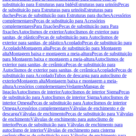
substituição para Estruturas para bidés
Estruturas para urinóis
Peças
de substituição para Estruturas para urinóis
Estruturas para
duches
Peças de substituição para Estruturas para duches
Acessórios
complementares
Peças de substituição para Acessórios
complementares
Para fixações
Peças de substituição para Para
fixações
Autoclismos de exterior
Autoclismos de exterior para
sanitas, de plástico
Peças de substituição para Autoclismos de
exterior para sanitas, de plástico
Acoplado
Peças de substituição para
Acoplado
Montagem alta
Peças de substituição para Montagem
alta
Montagem baixa e montagem a meia-altura
Peças de substituição
para Montagem baixa e montagem a meia-altura
Autoclismos de
exterior para sanitas, de cerâmica
Peças de substituição para
Autoclismos de exterior para sanitas, de cerâmica
Acoplado
Peças de
substituição para Acoplado
Tubos de descarga para autoclismo de
exterior
Montagem alta
Montagem baixa e montagem a meia-
altura
Acessórios complementares
Vedantes
Mangas de
ligação
Autoclismos de interior
Autoclismos de interior Sigma
Peças
de substituição para Autoclismos de interior Sigma
Autoclismos de
interior Omega
Peças de substituição para Autoclismos de interior
Omega
Acessórios complementares
Válvulas de enchimento e de
descarga
Válvulas de enchimento
Peças de substituição para Válvulas
de enchimento
Válvulas de enchimento para autoclismo de
interior
Peças de substituição para Válvulas de enchimento para
autoclismo de interior
Válvulas de enchimento para cisterna
cerâmica
Peças de substituição para Válvulas de enchimento para