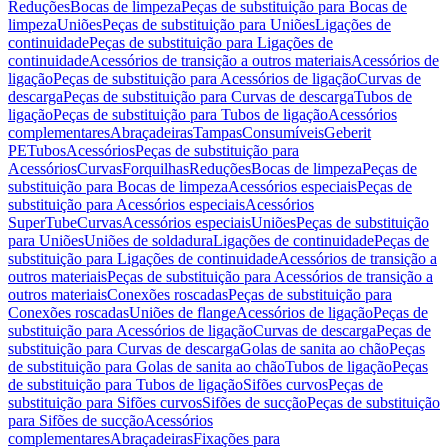
Reduções
Bocas de limpeza
Peças de substituição para Bocas de
limpeza
Uniões
Peças de substituição para Uniões
Ligações de
continuidade
Peças de substituição para Ligações de
continuidade
Acessórios de transição a outros materiais
Acessórios de
ligação
Peças de substituição para Acessórios de ligação
Curvas de
descarga
Peças de substituição para Curvas de descarga
Tubos de
ligação
Peças de substituição para Tubos de ligação
Acessórios
complementares
Abraçadeiras
Tampas
Consumíveis
Geberit
PE
Tubos
Acessórios
Peças de substituição para
Acessórios
Curvas
Forquilhas
Reduções
Bocas de limpeza
Peças de
substituição para Bocas de limpeza
Acessórios especiais
Peças de
substituição para Acessórios especiais
Acessórios
SuperTube
Curvas
Acessórios especiais
Uniões
Peças de substituição
para Uniões
Uniões de soldadura
Ligações de continuidade
Peças de
substituição para Ligações de continuidade
Acessórios de transição a
outros materiais
Peças de substituição para Acessórios de transição a
outros materiais
Conexões roscadas
Peças de substituição para
Conexões roscadas
Uniões de flange
Acessórios de ligação
Peças de
substituição para Acessórios de ligação
Curvas de descarga
Peças de
substituição para Curvas de descarga
Golas de sanita ao chão
Peças
de substituição para Golas de sanita ao chão
Tubos de ligação
Peças
de substituição para Tubos de ligação
Sifões curvos
Peças de
substituição para Sifões curvos
Sifões de sucção
Peças de substituição
para Sifões de sucção
Acessórios
complementares
Abraçadeiras
Fixações para