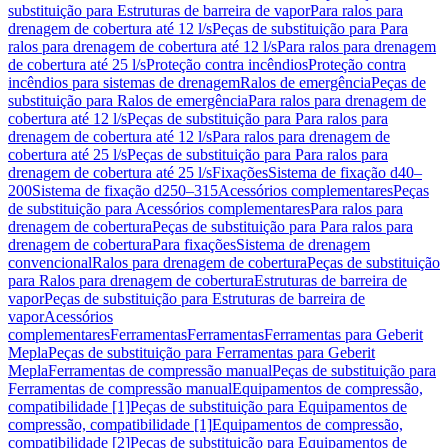
substituição para Estruturas de barreira de vapor
Para ralos para
drenagem de cobertura até 12 l/s
Peças de substituição para Para
ralos para drenagem de cobertura até 12 l/s
Para ralos para drenagem
de cobertura até 25 l/s
Proteção contra incêndios
Proteção contra
incêndios para sistemas de drenagem
Ralos de emergência
Peças de
substituição para Ralos de emergência
Para ralos para drenagem de
cobertura até 12 l/s
Peças de substituição para Para ralos para
drenagem de cobertura até 12 l/s
Para ralos para drenagem de
cobertura até 25 l/s
Peças de substituição para Para ralos para
drenagem de cobertura até 25 l/s
Fixações
Sistema de fixação d40–
200
Sistema de fixação d250–315
Acessórios complementares
Peças
de substituição para Acessórios complementares
Para ralos para
drenagem de cobertura
Peças de substituição para Para ralos para
drenagem de cobertura
Para fixações
Sistema de drenagem
convencional
Ralos para drenagem de cobertura
Peças de substituição
para Ralos para drenagem de cobertura
Estruturas de barreira de
vapor
Peças de substituição para Estruturas de barreira de
vapor
Acessórios
complementares
Ferramentas
Ferramentas
Ferramentas para Geberit
Mepla
Peças de substituição para Ferramentas para Geberit
Mepla
Ferramentas de compressão manual
Peças de substituição para
Ferramentas de compressão manual
Equipamentos de compressão,
compatibilidade [1]
Peças de substituição para Equipamentos de
compressão, compatibilidade [1]
Equipamentos de compressão,
compatibilidade [2]
Peças de substituição para Equipamentos de