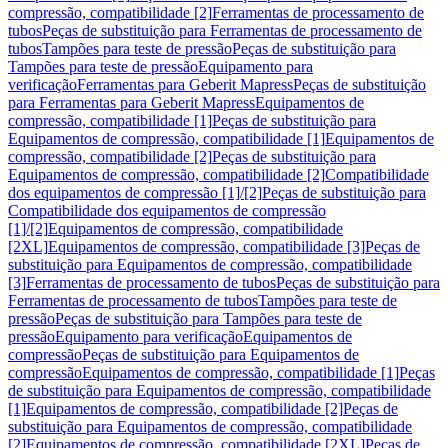
compressão, compatibilidade [2]
Ferramentas de processamento de
tubos
Peças de substituição para Ferramentas de processamento de
tubos
Tampões para teste de pressão
Peças de substituição para
Tampões para teste de pressão
Equipamento para
verificação
Ferramentas para Geberit Mapress
Peças de substituição
para Ferramentas para Geberit Mapress
Equipamentos de
compressão, compatibilidade [1]
Peças de substituição para
Equipamentos de compressão, compatibilidade [1]
Equipamentos de
compressão, compatibilidade [2]
Peças de substituição para
Equipamentos de compressão, compatibilidade [2]
Compatibilidade
dos equipamentos de compressão [1]/[2]
Peças de substituição para
Compatibilidade dos equipamentos de compressão
[1]/[2]
Equipamentos de compressão, compatibilidade
[2XL]
Equipamentos de compressão, compatibilidade [3]
Peças de
substituição para Equipamentos de compressão, compatibilidade
[3]
Ferramentas de processamento de tubos
Peças de substituição para
Ferramentas de processamento de tubos
Tampões para teste de
pressão
Peças de substituição para Tampões para teste de
pressão
Equipamento para verificação
Equipamentos de
compressão
Peças de substituição para Equipamentos de
compressão
Equipamentos de compressão, compatibilidade [1]
Peças
de substituição para Equipamentos de compressão, compatibilidade
[1]
Equipamentos de compressão, compatibilidade [2]
Peças de
substituição para Equipamentos de compressão, compatibilidade
[2]
Equipamentos de compressão, compatibilidade [2XL]
Peças de