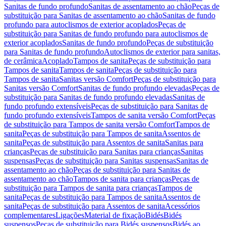
Sanitas de fundo profundo
Sanitas de assentamento ao chão
Peças de
substituição para Sanitas de assentamento ao chão
Sanitas de fundo
profundo para autoclismos de exterior acoplados
Peças de
substituição para Sanitas de fundo profundo para autoclismos de
exterior acoplados
Sanitas de fundo profundo
Peças de substituição
para Sanitas de fundo profundo
Autoclismos de exterior para sanitas,
de cerâmica
Acoplado
Tampos de sanita
Peças de substituição para
Tampos de sanita
Tampos de sanita
Peças de substituição para
Tampos de sanita
Sanitas versão Comfort
Peças de substituição para
Sanitas versão Comfort
Sanitas de fundo profundo elevadas
Peças de
substituição para Sanitas de fundo profundo elevadas
Sanitas de
fundo profundo extensíveis
Peças de substituição para Sanitas de
fundo profundo extensíveis
Tampos de sanita versão Comfort
Peças
de substituição para Tampos de sanita versão Comfort
Tampos de
sanita
Peças de substituição para Tampos de sanita
Assentos de
sanita
Peças de substituição para Assentos de sanita
Sanitas para
crianças
Peças de substituição para Sanitas para crianças
Sanitas
suspensas
Peças de substituição para Sanitas suspensas
Sanitas de
assentamento ao chão
Peças de substituição para Sanitas de
assentamento ao chão
Tampos de sanita para crianças
Peças de
substituição para Tampos de sanita para crianças
Tampos de
sanita
Peças de substituição para Tampos de sanita
Assentos de
sanita
Peças de substituição para Assentos de sanita
Acessórios
complementares
Ligações
Material de fixação
Bidés
Bidés
suspensos
Peças de substituição para Bidés suspensos
Bidés ao