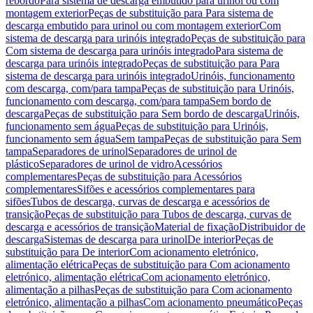
rebordo
Para sistema de descarga embutido para urinol ou com
montagem exterior
Peças de substituição para Para sistema de
descarga embutido para urinol ou com montagem exterior
Com
sistema de descarga para urinóis integrado
Peças de substituição para
Com sistema de descarga para urinóis integrado
Para sistema de
descarga para urinóis integrado
Peças de substituição para Para
sistema de descarga para urinóis integrado
Urinóis, funcionamento
com descarga, com/para tampa
Peças de substituição para Urinóis,
funcionamento com descarga, com/para tampa
Sem bordo de
descarga
Peças de substituição para Sem bordo de descarga
Urinóis,
funcionamento sem água
Peças de substituição para Urinóis,
funcionamento sem água
Sem tampa
Peças de substituição para Sem
tampa
Separadores de urinol
Separadores de urinol de
plástico
Separadores de urinol de vidro
Acessórios
complementares
Peças de substituição para Acessórios
complementares
Sifões e acessórios complementares para
sifões
Tubos de descarga, curvas de descarga e acessórios de
transição
Peças de substituição para Tubos de descarga, curvas de
descarga e acessórios de transição
Material de fixação
Distribuidor de
descarga
Sistemas de descarga para urinol
De interior
Peças de
substituição para De interior
Com acionamento eletrónico,
alimentação elétrica
Peças de substituição para Com acionamento
eletrónico, alimentação elétrica
Com acionamento eletrónico,
alimentação a pilhas
Peças de substituição para Com acionamento
eletrónico, alimentação a pilhas
Com acionamento pneumático
Peças