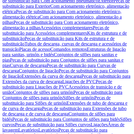
de substituição para Com acionamento pneumático
Exterior
Peças de
substituição para Exterior
Com acionamento eletrónico, alimentação
elétrica
Peças de substituição para Com acionamento eletrónico,
alimentação elétrica
Com acionamento eletrónico, alimentação a
pilhas
Peças de substituição para Com acionamento eletrónico,
alimentação a pilhas
Acessórios complementares
Peças de
substituição para Acessórios complementares
Kits de estrutura e de
substituição
Peças de substituição para Kits de estrutura e de
substituição
Tubos de descarga, curvas de descarga e acessórios de
transição
Placas de acesso
Comandos remotos
Estruturas de ligação
para sanitas, urinóis e bidés
Conjuntos de sifões para sanitas e
pias
Peças de substituição para Conjuntos de sifões para sanitas e
pias
Curvas de descarga
Peças de substituição para Curvas de
descarga
Conjuntos de ligação
Peças de substituição para Conjuntos
de ligação
Extensões da curva de descarga
Peças de substituição para
Extensões da curva de descarga
Ligações de PVC
Peças de
substituição para Ligações de PVC
Acessórios de transição e de
união
Conjuntos de sifões para urinóis
Peças de substituição para
Conjuntos de sifões para urinóis
Sifões de urinóis
Peças de
substituição para Sifões de urinóis
Extensões de tubo de descarga e
de curva de descarga
Peças de substituição para Extensões de tubo
de descarga e de curva de descarga
Conjuntos de sifões para
bidés
Peças de substituição para Conjuntos de sifões para bidés
Sifões
curvos
Peças de substituição para Sifões curvos
Ligações
Áreas de
lavagem
Lavatórios
Lavatórios
Peças de substituição para