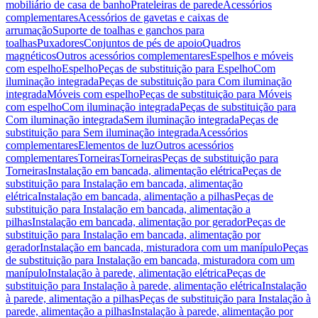
mobiliário de casa de banho
Prateleiras de parede
Acessórios
complementares
Acessórios de gavetas e caixas de
arrumação
Suporte de toalhas e ganchos para
toalhas
Puxadores
Conjuntos de pés de apoio
Quadros
magnéticos
Outros acessórios complementares
Espelhos e móveis
com espelho
Espelho
Peças de substituição para Espelho
Com
iluminação integrada
Peças de substituição para Com iluminação
integrada
Móveis com espelho
Peças de substituição para Móveis
com espelho
Com iluminação integrada
Peças de substituição para
Com iluminação integrada
Sem iluminação integrada
Peças de
substituição para Sem iluminação integrada
Acessórios
complementares
Elementos de luz
Outros acessórios
complementares
Torneiras
Torneiras
Peças de substituição para
Torneiras
Instalação em bancada, alimentação elétrica
Peças de
substituição para Instalação em bancada, alimentação
elétrica
Instalação em bancada, alimentação a pilhas
Peças de
substituição para Instalação em bancada, alimentação a
pilhas
Instalação em bancada, alimentação por gerador
Peças de
substituição para Instalação em bancada, alimentação por
gerador
Instalação em bancada, misturadora com um manípulo
Peças
de substituição para Instalação em bancada, misturadora com um
manípulo
Instalação à parede, alimentação elétrica
Peças de
substituição para Instalação à parede, alimentação elétrica
Instalação
à parede, alimentação a pilhas
Peças de substituição para Instalação à
parede, alimentação a pilhas
Instalação à parede, alimentação por