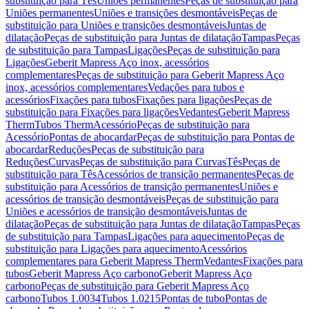
substituição para Tês
Uniões permanentes
Peças de substituição para
Uniões permanentes
Uniões e transições desmontáveis
Peças de
substituição para Uniões e transições desmontáveis
Juntas de
dilatação
Peças de substituição para Juntas de dilatação
Tampas
Peças
de substituição para Tampas
Ligações
Peças de substituição para
Ligações
Geberit Mapress Aço inox, acessórios
complementares
Peças de substituição para Geberit Mapress Aço
inox, acessórios complementares
Vedações para tubos e
acessórios
Fixações para tubos
Fixações para ligações
Peças de
substituição para Fixações para ligações
Vedantes
Geberit Mapress
Therm
Tubos Therm
Acessório
Peças de substituição para
Acessório
Pontas de abocardar
Peças de substituição para Pontas de
abocardar
Reduções
Peças de substituição para
Reduções
Curvas
Peças de substituição para Curvas
Tês
Peças de
substituição para Tês
Acessórios de transição permanentes
Peças de
substituição para Acessórios de transição permanentes
Uniões e
acessórios de transição desmontáveis
Peças de substituição para
Uniões e acessórios de transição desmontáveis
Juntas de
dilatação
Peças de substituição para Juntas de dilatação
Tampas
Peças
de substituição para Tampas
Ligações para aquecimento
Peças de
substituição para Ligações para aquecimento
Acessórios
complementares para Geberit Mapress Therm
Vedantes
Fixações para
tubos
Geberit Mapress Aço carbono
Geberit Mapress Aço
carbono
Peças de substituição para Geberit Mapress Aço
carbono
Tubos 1.0034
Tubos 1.0215
Pontas de tubo
Pontas de