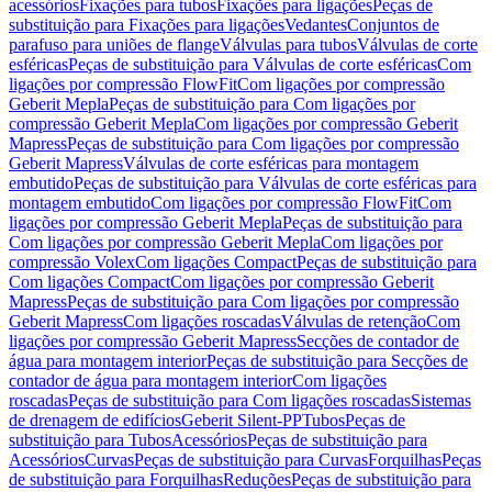
acessórios
Fixações para tubos
Fixações para ligações
Peças de
substituição para Fixações para ligações
Vedantes
Conjuntos de
parafuso para uniões de flange
Válvulas para tubos
Válvulas de corte
esféricas
Peças de substituição para Válvulas de corte esféricas
Com
ligações por compressão FlowFit
Com ligações por compressão
Geberit Mepla
Peças de substituição para Com ligações por
compressão Geberit Mepla
Com ligações por compressão Geberit
Mapress
Peças de substituição para Com ligações por compressão
Geberit Mapress
Válvulas de corte esféricas para montagem
embutido
Peças de substituição para Válvulas de corte esféricas para
montagem embutido
Com ligações por compressão FlowFit
Com
ligações por compressão Geberit Mepla
Peças de substituição para
Com ligações por compressão Geberit Mepla
Com ligações por
compressão Volex
Com ligações Compact
Peças de substituição para
Com ligações Compact
Com ligações por compressão Geberit
Mapress
Peças de substituição para Com ligações por compressão
Geberit Mapress
Com ligações roscadas
Válvulas de retenção
Com
ligações por compressão Geberit Mapress
Secções de contador de
água para montagem interior
Peças de substituição para Secções de
contador de água para montagem interior
Com ligações
roscadas
Peças de substituição para Com ligações roscadas
Sistemas
de drenagem de edifícios
Geberit Silent-PP
Tubos
Peças de
substituição para Tubos
Acessórios
Peças de substituição para
Acessórios
Curvas
Peças de substituição para Curvas
Forquilhas
Peças
de substituição para Forquilhas
Reduções
Peças de substituição para