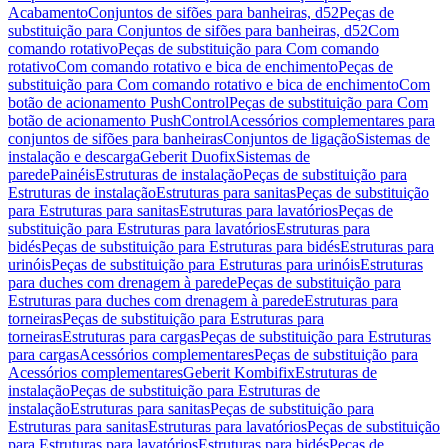
Acabamento
Conjuntos de sifões para banheiras, d52
Peças de
substituição para Conjuntos de sifões para banheiras, d52
Com
comando rotativo
Peças de substituição para Com comando
rotativo
Com comando rotativo e bica de enchimento
Peças de
substituição para Com comando rotativo e bica de enchimento
Com
botão de acionamento PushControl
Peças de substituição para Com
botão de acionamento PushControl
Acessórios complementares para
conjuntos de sifões para banheiras
Conjuntos de ligação
Sistemas de
instalação e descarga
Geberit Duofix
Sistemas de
parede
Painéis
Estruturas de instalação
Peças de substituição para
Estruturas de instalação
Estruturas para sanitas
Peças de substituição
para Estruturas para sanitas
Estruturas para lavatórios
Peças de
substituição para Estruturas para lavatórios
Estruturas para
bidés
Peças de substituição para Estruturas para bidés
Estruturas para
urinóis
Peças de substituição para Estruturas para urinóis
Estruturas
para duches com drenagem à parede
Peças de substituição para
Estruturas para duches com drenagem à parede
Estruturas para
torneiras
Peças de substituição para Estruturas para
torneiras
Estruturas para cargas
Peças de substituição para Estruturas
para cargas
Acessórios complementares
Peças de substituição para
Acessórios complementares
Geberit Kombifix
Estruturas de
instalação
Peças de substituição para Estruturas de
instalação
Estruturas para sanitas
Peças de substituição para
Estruturas para sanitas
Estruturas para lavatórios
Peças de substituição
para Estruturas para lavatórios
Estruturas para bidés
Peças de