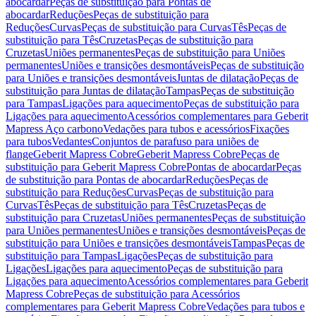
abocardar
Peças de substituição para Pontas de
abocardar
Reduções
Peças de substituição para
Reduções
Curvas
Peças de substituição para Curvas
Tês
Peças de
substituição para Tês
Cruzetas
Peças de substituição para
Cruzetas
Uniões permanentes
Peças de substituição para Uniões
permanentes
Uniões e transições desmontáveis
Peças de substituição
para Uniões e transições desmontáveis
Juntas de dilatação
Peças de
substituição para Juntas de dilatação
Tampas
Peças de substituição
para Tampas
Ligações para aquecimento
Peças de substituição para
Ligações para aquecimento
Acessórios complementares para Geberit
Mapress Aço carbono
Vedações para tubos e acessórios
Fixações
para tubos
Vedantes
Conjuntos de parafuso para uniões de
flange
Geberit Mapress Cobre
Geberit Mapress Cobre
Peças de
substituição para Geberit Mapress Cobre
Pontas de abocardar
Peças
de substituição para Pontas de abocardar
Reduções
Peças de
substituição para Reduções
Curvas
Peças de substituição para
Curvas
Tês
Peças de substituição para Tês
Cruzetas
Peças de
substituição para Cruzetas
Uniões permanentes
Peças de substituição
para Uniões permanentes
Uniões e transições desmontáveis
Peças de
substituição para Uniões e transições desmontáveis
Tampas
Peças de
substituição para Tampas
Ligações
Peças de substituição para
Ligações
Ligações para aquecimento
Peças de substituição para
Ligações para aquecimento
Acessórios complementares para Geberit
Mapress Cobre
Peças de substituição para Acessórios
complementares para Geberit Mapress Cobre
Vedações para tubos e