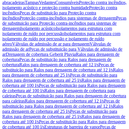
abraçadeiras
Tampas
Vedantes
Consumíveis
Proteção contra incêndios,
isolamento acústico e proteção contra humidade
Proteção contra
incêndios
Peças de substituição para Proteção contra
incêndios
Proteção contra-incêndios para sistemas de drenagem
Peças
de substituição para Proteção contra-incêndios para sistemas de
drenagem
Isolamento acústico
Isolamentos para estrutura com
isolamento de ruído por percussão
Isolamentos para estrutura com
isolamento de ruído por percussão e isolamento de ruído
aéreo
Válvulas de admissão de ar para drenagem
Válvulas de
admissão de ar
Peças de substituição para Válvulas de admissão de
ar
Drenagem de cobertura Geberit Pluvia
Ralos para drenagem de
cobertura
Peças de substituição para Ralos para drenagem de
cobertura
Ralos para drenagem de cobertura até 12 l/s
Peças de
substituição para Ralos para drenagem de cobertura até 12 l/s
Ralos
para drenagem de cobertura até 25 l/s
Peças de substituição para
Ralos para drenagem de cobertura até 25 l/s
Ralos para drenagem de
cobertura até 100 l/s
Peças de substituição para Ralos para drenagem
de cobertura até 100 l/s
Ralos para drenagem de cobertura para
caleiras
Peças de substituição para Ralos para drenagem de cobertura
para caleiras
Ralos para drenagem de cobertura até 12 l/s
Peças de
substituição para Ralos para drenagem de cobertura até 12 l/s
Ralos
para drenagem de cobertura até 25 l/s
Peças de substituição para
Ralos para drenagem de cobertura até 25 l/s
Ralos para drenagem de
cobertura até 100 l/s
Peças de substituição para Ralos para drenagem
de cobertura até 100 l/s
Estruturas de barreira de vapor
Peças de