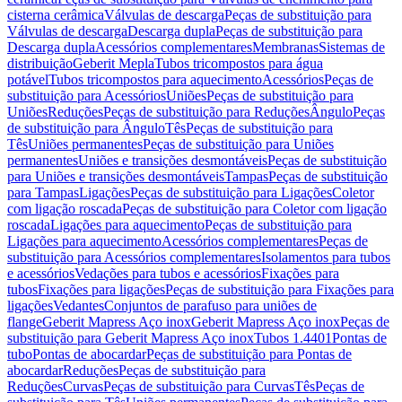
cisterna cerâmica
Válvulas de descarga
Peças de substituição para
Válvulas de descarga
Descarga dupla
Peças de substituição para
Descarga dupla
Acessórios complementares
Membranas
Sistemas de
distribuição
Geberit Mepla
Tubos tricompostos para água
potável
Tubos tricompostos para aquecimento
Acessórios
Peças de
substituição para Acessórios
Uniões
Peças de substituição para
Uniões
Reduções
Peças de substituição para Reduções
Ângulo
Peças
de substituição para Ângulo
Tês
Peças de substituição para
Tês
Uniões permanentes
Peças de substituição para Uniões
permanentes
Uniões e transições desmontáveis
Peças de substituição
para Uniões e transições desmontáveis
Tampas
Peças de substituição
para Tampas
Ligações
Peças de substituição para Ligações
Coletor
com ligação roscada
Peças de substituição para Coletor com ligação
roscada
Ligações para aquecimento
Peças de substituição para
Ligações para aquecimento
Acessórios complementares
Peças de
substituição para Acessórios complementares
Isolamentos para tubos
e acessórios
Vedações para tubos e acessórios
Fixações para
tubos
Fixações para ligações
Peças de substituição para Fixações para
ligações
Vedantes
Conjuntos de parafuso para uniões de
flange
Geberit Mapress Aço inox
Geberit Mapress Aço inox
Peças de
substituição para Geberit Mapress Aço inox
Tubos 1.4401
Pontas de
tubo
Pontas de abocardar
Peças de substituição para Pontas de
abocardar
Reduções
Peças de substituição para
Reduções
Curvas
Peças de substituição para Curvas
Tês
Peças de