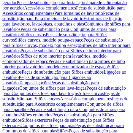
gerador
Peças de substituição para Instalação à parede, alimentação
por gerador
Acessórios complementares
Peças de substituição para
Acessórios complementares
Para torneiras de lavatório
Peças de
substituição para Para torneiras de lavatório
Estruturas de ligação
para lavatórios, lava-loiças, aparelhos e pias
Conjuntos de sifões para
lavatórios
Peças de substituição para Conjuntos de sifões para
lavatórios
Sifões curvos
Peças de substituição para Sifões
curvos
Sifões curvos, modelo poupa-espaço
Peças de substituição
para Sifões curvos, modelo poupa-espaço
Sifões de tubo interior para
lavatórios
Peças de substituição para Sifões de tubo interior para
lavatórios
Sifões de tubo interior para lavatórios, modelo
economizador de espaço
Peças de substituição para Sifões de tubo
interior para lavatórios, modelo economizador de espaço
Sifões
embutidos
Peças de substituição para Sifões embutidos
Ligações ao
lavatório
Peças de substituição para Ligações ao
lavatório
Tampas
Ligações
Peças de substituição para
Ligações
Conjuntos de sifões para lava-loiças
Peças de substituição
para Conjuntos de sifões para lava-loiças
Sifões curvos
Peças de
substituição para Sifões curvos
Acessórios complementares
Peças de
substituição para Acessórios complementares
Conjuntos de sifões
para aparelhos
Peças de substituição para Conjuntos de sifões para
aparelhos
Sifões embutidos
Peças de substituição para Sifões
embutidos
Sifões exteriores
Peças de substituição para Sifões
exteriores
Conjuntos de sifões para pias
Peças de substituição para
Conjuntos de sifões para pias
Sifões
Peças de substituição para