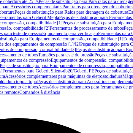
 cobertura até 25 l/s
Peças de substituição para Para ralos para drenage
o para Acessórios complementares
Para ralos para drenagem de cobertur
obertura
Peças de substituição para Ralos para drenagem de cobertura
Es
Ferramentas para Geberit Mepla
Peças de substituição para Ferramentas
 compressão, compatibilidade [1]
Peças de substituição para Equipamen
essão, compatibilidade [2]
Ferramentas de processamento de tubos
Peça
s para teste de pressão
Equipamento para verificação
Ferramentas para 
ubstituição para Equipamentos de compressão, compatibilidade [1]
Equi
de dos equipamentos de compressão [1]/[2]
Peças de substituição para
tos de compressão, compatibilidade [3]
Peças de substituição para Eq
ocessamento de tubos
Tampões para teste de pressão
Peças de substituiçã
Equipamentos de compressão
Equipamentos de compressão, compatibilida
Peças de substituição para Equipamentos de compressão, compatibilida
L]
Ferramentas para Geberit Silent-db20/Geberit PE
Peças de substituiçã
ura
Acessórios complementares para máquinas de eletrossoldadura
Máqui
ldadura topo a topo
Peças de substituição para Acessórios complementa
ocessamento de tubos
Acessórios complementares para ferramentas de p
s remotos
Comandos à distância