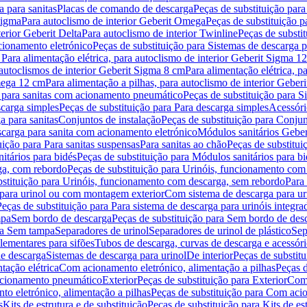
 para sanitas
Placas de comando de descarga
Peças de substituição par
Sigma
Para autoclismo de interior Geberit Omega
Peças de substituição p
terior Geberit Delta
Para autoclismo de interior Twinline
Peças de substit
cionamento eletrónico
Peças de substituição para Sistemas de descarga 
 Para alimentação elétrica, para autoclismo de interior Geberit Sigma 1
 autoclismos de interior Geberit Sigma 8 cm
Para alimentação elétrica, 
Omega 12 cm
Para alimentação a pilhas, para autoclismo de interior Gebe
 para sanitas com acionamento pneumático
Peças de substituição para 
scarga simples
Peças de substituição para Para descarga simples
Acessóri
a para sanitas
Conjuntos de instalação
Peças de substituição para Conjun
escarga para sanita com acionamento eletrónico
Módulos sanitários Geber
uição para Para sanitas suspensas
Para sanitas ao chão
Peças de substitui
itários para bidés
Peças de substituição para Módulos sanitários para bi
ga, com rebordo
Peças de substituição para Urinóis, funcionamento com
bstituição para Urinóis, funcionamento com descarga, sem rebordo
Para
 para urinol ou com montagem exterior
Com sistema de descarga para ur
Peças de substituição para Para sistema de descarga para urinóis integra
mpa
Sem bordo de descarga
Peças de substituição para Sem bordo de des
ara Sem tampa
Separadores de urinol
Separadores de urinol de plástico
Sep
lementares para sifões
Tubos de descarga, curvas de descarga e acessóri
de descarga
Sistemas de descarga para urinol
De interior
Peças de substitu
tação elétrica
Com acionamento eletrónico, alimentação a pilhas
Peças d
acionamento pneumático
Exterior
Peças de substituição para Exterior
Com 
o eletrónico, alimentação a pilhas
Peças de substituição para Com acio
s
Kits de estrutura e de substituição
Peças de substituição para Kits de est