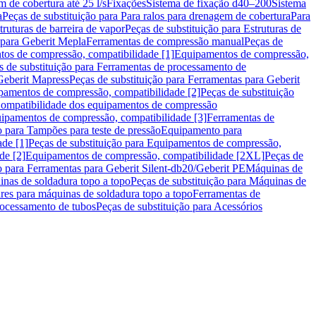
m de cobertura até 25 l/s
Fixações
Sistema de fixação d40–200
Sistema
a
Peças de substituição para Para ralos para drenagem de cobertura
Para
truturas de barreira de vapor
Peças de substituição para Estruturas de
 para Geberit Mepla
Ferramentas de compressão manual
Peças de
tos de compressão, compatibilidade [1]
Equipamentos de compressão,
s de substituição para Ferramentas de processamento de
Geberit Mapress
Peças de substituição para Ferramentas para Geberit
pamentos de compressão, compatibilidade [2]
Peças de substituição
 Compatibilidade dos equipamentos de compressão
uipamentos de compressão, compatibilidade [3]
Ferramentas de
o para Tampões para teste de pressão
Equipamento para
de [1]
Peças de substituição para Equipamentos de compressão,
de [2]
Equipamentos de compressão, compatibilidade [2XL]
Peças de
o para Ferramentas para Geberit Silent-db20/Geberit PE
Máquinas de
nas de soldadura topo a topo
Peças de substituição para Máquinas de
res para máquinas de soldadura topo a topo
Ferramentas de
rocessamento de tubos
Peças de substituição para Acessórios