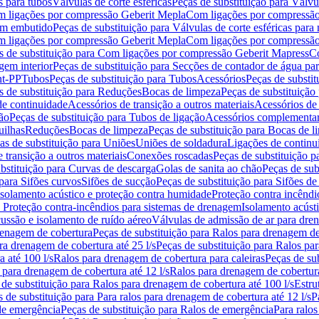
s para tubos
Válvulas de corte esféricas
Peças de substituição para Válvul
om ligações por compressão Geberit Mepla
Com ligações por compressão
gem embutido
Peças de substituição para Válvulas de corte esféricas pa
om ligações por compressão Geberit Mepla
Com ligações por compressã
s de substituição para Com ligações por compressão Geberit Mapress
Co
gem interior
Peças de substituição para Secções de contador de água pa
nt-PP
Tubos
Peças de substituição para Tubos
Acessórios
Peças de substit
s de substituição para Reduções
Bocas de limpeza
Peças de substituição
de continuidade
Acessórios de transição a outros materiais
Acessórios de
ão
Peças de substituição para Tubos de ligação
Acessórios complementa
uilhas
Reduções
Bocas de limpeza
Peças de substituição para Bocas de 
as de substituição para Uniões
Uniões de soldadura
Ligações de continu
 transição a outros materiais
Conexões roscadas
Peças de substituição 
bstituição para Curvas de descarga
Golas de sanita ao chão
Peças de sub
 para Sifões curvos
Sifões de sucção
Peças de substituição para Sifões de
 isolamento acústico e proteção contra humidade
Proteção contra incêndi
a Proteção contra-incêndios para sistemas de drenagem
Isolamento acúst
cussão e isolamento de ruído aéreo
Válvulas de admissão de ar para dr
renagem de cobertura
Peças de substituição para Ralos para drenagem d
ra drenagem de cobertura até 25 l/s
Peças de substituição para Ralos par
 até 100 l/s
Ralos para drenagem de cobertura para caleiras
Peças de su
 para drenagem de cobertura até 12 l/s
Ralos para drenagem de cobertura
 de substituição para Ralos para drenagem de cobertura até 100 l/s
Estru
 de substituição para Para ralos para drenagem de cobertura até 12 l/s
P
de emergência
Peças de substituição para Ralos de emergência
Para ralos