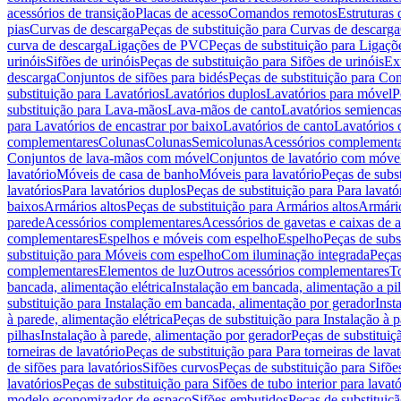
acessórios de transição
Placas de acesso
Comandos remotos
Estruturas 
pias
Curvas de descarga
Peças de substituição para Curvas de descarga
curva de descarga
Ligações de PVC
Peças de substituição para Ligaç
urinóis
Sifões de urinóis
Peças de substituição para Sifões de urinóis
Ex
descarga
Conjuntos de sifões para bidés
Peças de substituição para Con
substituição para Lavatórios
Lavatórios duplos
Lavatórios para móvel
P
substituição para Lava-mãos
Lava-mãos de canto
Lavatórios semiencas
para Lavatórios de encastrar por baixo
Lavatórios de canto
Lavatórios 
complementares
Colunas
Colunas
Semicolunas
Acessórios complementa
Conjuntos de lava-mãos com móvel
Conjuntos de lavatório com móve
lavatório
Móveis de casa de banho
Móveis para lavatório
Peças de subst
lavatórios
Para lavatórios duplos
Peças de substituição para Para lavató
baixos
Armários altos
Peças de substituição para Armários altos
Armári
parede
Acessórios complementares
Acessórios de gavetas e caixas de 
complementares
Espelhos e móveis com espelho
Espelho
Peças de subs
substituição para Móveis com espelho
Com iluminação integrada
Peças
complementares
Elementos de luz
Outros acessórios complementares
T
bancada, alimentação elétrica
Instalação em bancada, alimentação a pi
substituição para Instalação em bancada, alimentação por gerador
Inst
à parede, alimentação elétrica
Peças de substituição para Instalação à p
pilhas
Instalação à parede, alimentação por gerador
Peças de substituiç
torneiras de lavatório
Peças de substituição para Para torneiras de lavat
de sifões para lavatórios
Sifões curvos
Peças de substituição para Sifõe
lavatórios
Peças de substituição para Sifões de tubo interior para lavató
modelo economizador de espaço
Sifões embutidos
Peças de substituiç