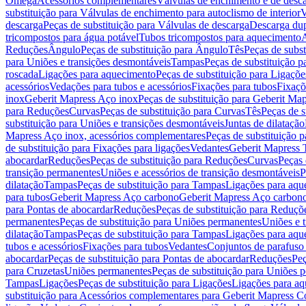
Omega
Acessórios complementares
Válvulas de enchimento e de desc
substituição para Válvulas de enchimento para autoclismo de interior
V
descarga
Peças de substituição para Válvulas de descarga
Descarga du
tricompostos para água potável
Tubos tricompostos para aquecimento
A
Reduções
Ângulo
Peças de substituição para Ângulo
Tês
Peças de subst
para Uniões e transições desmontáveis
Tampas
Peças de substituição 
roscada
Ligações para aquecimento
Peças de substituição para Ligaçõ
acessórios
Vedações para tubos e acessórios
Fixações para tubos
Fixaçõ
inox
Geberit Mapress Aço inox
Peças de substituição para Geberit Ma
para Reduções
Curvas
Peças de substituição para Curvas
Tês
Peças de s
substituição para Uniões e transições desmontáveis
Juntas de dilatação
Mapress Aço inox, acessórios complementares
Peças de substituição 
de substituição para Fixações para ligações
Vedantes
Geberit Mapress
abocardar
Reduções
Peças de substituição para Reduções
Curvas
Peças 
transição permanentes
Uniões e acessórios de transição desmontáveis
P
dilatação
Tampas
Peças de substituição para Tampas
Ligações para aqu
para tubos
Geberit Mapress Aço carbono
Geberit Mapress Aço carbon
para Pontas de abocardar
Reduções
Peças de substituição para Reduçõ
permanentes
Peças de substituição para Uniões permanentes
Uniões e 
dilatação
Tampas
Peças de substituição para Tampas
Ligações para aqu
tubos e acessórios
Fixações para tubos
Vedantes
Conjuntos de parafuso 
abocardar
Peças de substituição para Pontas de abocardar
Reduções
Peç
para Cruzetas
Uniões permanentes
Peças de substituição para Uniões 
Tampas
Ligações
Peças de substituição para Ligações
Ligações para a
substituição para Acessórios complementares para Geberit Mapress C