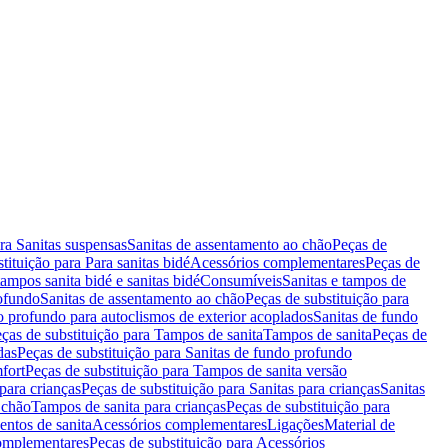
ara Sanitas suspensas
Sanitas de assentamento ao chão
Peças de
tituição para Para sanitas bidé
Acessórios complementares
Peças de
tampos sanita bidé e sanitas bidé
Consumíveis
Sanitas e tampos de
rofundo
Sanitas de assentamento ao chão
Peças de substituição para
o profundo para autoclismos de exterior acoplados
Sanitas de fundo
ças de substituição para Tampos de sanita
Tampos de sanita
Peças de
das
Peças de substituição para Sanitas de fundo profundo
fort
Peças de substituição para Tampos de sanita versão
para crianças
Peças de substituição para Sanitas para crianças
Sanitas
 chão
Tampos de sanita para crianças
Peças de substituição para
entos de sanita
Acessórios complementares
Ligações
Material de
omplementares
Peças de substituição para Acessórios