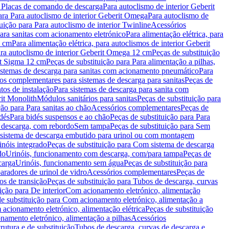
a Placas de comando de descarga
Para autoclismo de interior Geberit
ara Para autoclismo de interior Geberit Omega
Para autoclismo de
uição para Para autoclismo de interior Twinline
Acessórios
para sanitas com acionamento eletrónico
Para alimentação elétrica, para
2 cm
Para alimentação elétrica, para autoclismos de interior Geberit
para autoclismo de interior Geberit Omega 12 cm
Peças de substituição
rit Sigma 12 cm
Peças de substituição para Para alimentação a pilhas,
Sistemas de descarga para sanitas com acionamento pneumático
Para
os complementares para sistemas de descarga para sanitas
Peças de
tos de instalação
Para sistemas de descarga para sanita com
it Monolith
Módulos sanitários para sanitas
Peças de substituição para
ção para Para sanitas ao chão
Acessórios complementares
Peças de
dés
Para bidés suspensos e ao chão
Peças de substituição para Para
 descarga, com rebordo
Sem tampa
Peças de substituição para Sem
 sistema de descarga embutido para urinol ou com montagem
inóis integrado
Peças de substituição para Com sistema de descarga
do
Urinóis, funcionamento com descarga, com/para tampa
Peças de
carga
Urinóis, funcionamento sem água
Peças de substituição para
aradores de urinol de vidro
Acessórios complementares
Peças de
os de transição
Peças de substituição para Tubos de descarga, curvas
ição para De interior
Com acionamento eletrónico, alimentação
e substituição para Com acionamento eletrónico, alimentação a
acionamento eletrónico, alimentação elétrica
Peças de substituição
namento eletrónico, alimentação a pilhas
Acessórios
rutura e de substituição
Tubos de descarga, curvas de descarga e