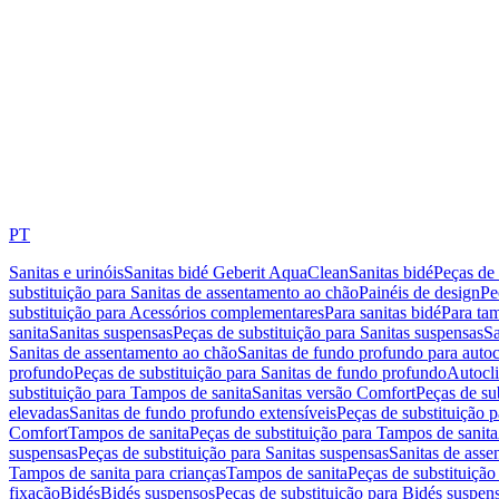
PT
Sanitas e urinóis
Sanitas bidé Geberit AquaClean
Sanitas bidé
Peças de 
substituição para Sanitas de assentamento ao chão
Painéis de design
Pe
substituição para Acessórios complementares
Para sanitas bidé
Para tam
sanita
Sanitas suspensas
Peças de substituição para Sanitas suspensas
Sa
Sanitas de assentamento ao chão
Sanitas de fundo profundo para autoc
profundo
Peças de substituição para Sanitas de fundo profundo
Autocli
substituição para Tampos de sanita
Sanitas versão Comfort
Peças de su
elevadas
Sanitas de fundo profundo extensíveis
Peças de substituição 
Comfort
Tampos de sanita
Peças de substituição para Tampos de sanita
suspensas
Peças de substituição para Sanitas suspensas
Sanitas de ass
Tampos de sanita para crianças
Tampos de sanita
Peças de substituição
fixação
Bidés
Bidés suspensos
Peças de substituição para Bidés suspen