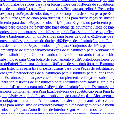
a Conjuntos de sifões para lava-loiças
Sifões curvos
Peças de substituiç
ças de substituição para Conjuntos de sifões para aparelhos
Sifões embu
ões para pias
Peças de substituição para Conjuntos de sifões para pias
Si
o para Drenagem ao chão para duches
Calhas para duche
Peças de substi
imento para duche
Peças de substituição para Esgotos no pavimento pa
tares para esgotos no pavimento para duche de pavimento
Sifões de par
sórios complementares para sifões de parede
Bases de duche e superfíci
ches e banheiras
Conjuntos de sifões para bases de duche, d52
Peças de s
tos de sifões para bases de duche, d62
Peças de substituição para Conj
ses de duche, d90
Peças de substituição para Conjuntos de sifões para b
 Sem tampão de sifão
Acabamento
Peças de substituição para Acabament
de substituição para Com comando rotativo
Com comando rotativo e bic
substituição para Com botão de acionamento PushControl
Acessórios co
arede
Painéis
Estruturas de instalação
Peças de substituição para Estrutura
para Estruturas para lavatórios
Estruturas para bidés
Peças de substituição
renagem à parede
Peças de substituição para Estruturas para duches co
ra Estruturas para cargas
Acessórios complementares
Peças de substitu
 para sanitas
Peças de substituição para Estruturas para sanitas
Estruturas
ara bidés
Estruturas para urinóis
Peças de substituição para Estruturas par
cessórios complementares
Para fixações
Peças de substituição para Para f
, de plástico
Acoplado
Peças de substituição para Acoplado
Montagem al
 montagem a meia-altura
Autoclismos de exterior para sanitas, de cerâm
rga para autoclismo de exterior
Montagem alta
Montagem baixa e monta
 substituição para Autoclismos de interior Sigma
Autoclismos de interi