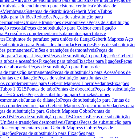
chimento
Válvulas de enchimento para autoclismo de interior
Peças de
a Válvulas de enchimento para cisterna cerâmica
Válvulas de
es
Membranas
Sistemas de distribuição
Geberit Mepla
Tubos
uição para Uniões
Reduções
Peças de substituição para
 permanentes
Uniões e transições desmontáveis
Peças de substituição
gação roscada
Peças de substituição para Coletor com ligação
ara Acessórios complementares
Isolamentos para tubos e
tes
Conjuntos de parafuso para uniões de flange
Geberit Mapress Aço
 substituição para Pontas de abocardar
Reduções
Peças de substituição
iões permanentes
Uniões e transições desmontáveis
Peças de
ição para Tampas
Ligações
Peças de substituição para Ligações
Geberit
a tubos e acessórios
Fixações para tubos
Fixações para ligações
Peças
as de abocardar
Peças de substituição para Pontas de
s de transição permanentes
Peças de substituição para Acessórios de
s
Juntas de dilatação
Peças de substituição para Juntas de
ios complementares para Geberit Mapress Therm
Vedantes
Fixações
Tubos 1.0215
Pontas de tubo
Pontas de abocardar
Peças de substituição
ra Tês
Cruzetas
Peças de substituição para Cruzetas
Uniões
desmontáveis
Juntas de dilatação
Peças de substituição para Juntas de
ios complementares para Geberit Mapress Aço carbono
Vedações para
ças de substituição para Geberit Mapress Cobre
Pontas de
vas
Tês
Peças de substituição para Tês
Cruzetas
Peças de substituição
a Uniões e transições desmontáveis
Tampas
Peças de substituição para
rios complementares para Geberit Mapress Cobre
Peças de
 ligações
Peças de substituição para Fixações para