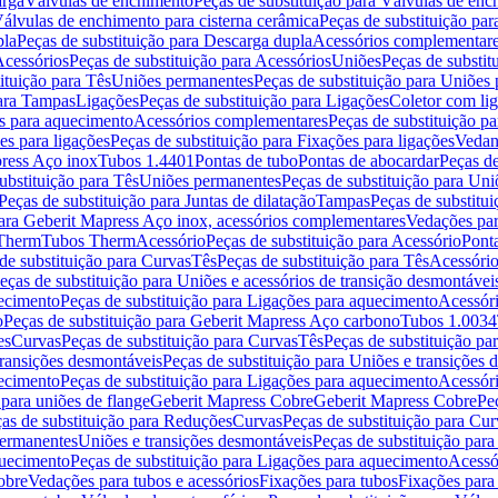
arga
Válvulas de enchimento
Peças de substituição para Válvulas de en
álvulas de enchimento para cisterna cerâmica
Peças de substituição par
pla
Peças de substituição para Descarga dupla
Acessórios complementar
cessórios
Peças de substituição para Acessórios
Uniões
Peças de substit
ituição para Tês
Uniões permanentes
Peças de substituição para Uniões
para Tampas
Ligações
Peças de substituição para Ligações
Coletor com li
es para aquecimento
Acessórios complementares
Peças de substituição p
es para ligações
Peças de substituição para Fixações para ligações
Vedan
press Aço inox
Tubos 1.4401
Pontas de tubo
Pontas de abocardar
Peças de
ubstituição para Tês
Uniões permanentes
Peças de substituição para Un
Peças de substituição para Juntas de dilatação
Tampas
Peças de substitu
para Geberit Mapress Aço inox, acessórios complementares
Vedações par
 Therm
Tubos Therm
Acessório
Peças de substituição para Acessório
Pont
de substituição para Curvas
Tês
Peças de substituição para Tês
Acessório
eças de substituição para Uniões e acessórios de transição desmontávei
ecimento
Peças de substituição para Ligações para aquecimento
Acessór
o
Peças de substituição para Geberit Mapress Aço carbono
Tubos 1.0034
es
Curvas
Peças de substituição para Curvas
Tês
Peças de substituição pa
transições desmontáveis
Peças de substituição para Uniões e transições 
ecimento
Peças de substituição para Ligações para aquecimento
Acessór
para uniões de flange
Geberit Mapress Cobre
Geberit Mapress Cobre
Pe
as de substituição para Reduções
Curvas
Peças de substituição para Cur
permanentes
Uniões e transições desmontáveis
Peças de substituição par
quecimento
Peças de substituição para Ligações para aquecimento
Acessó
obre
Vedações para tubos e acessórios
Fixações para tubos
Fixações para