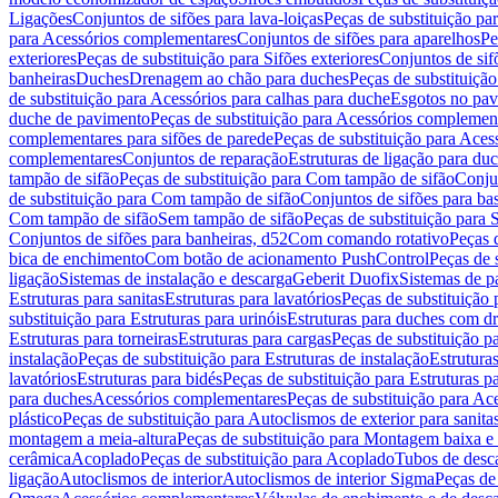
Ligações
Conjuntos de sifões para lava-loiças
Peças de substituição par
para Acessórios complementares
Conjuntos de sifões para aparelhos
Pe
exteriores
Peças de substituição para Sifões exteriores
Conjuntos de sif
banheiras
Duches
Drenagem ao chão para duches
Peças de substituiçã
de substituição para Acessórios para calhas para duche
Esgotos no pav
duche de pavimento
Peças de substituição para Acessórios complemen
complementares para sifões de parede
Peças de substituição para Aces
complementares
Conjuntos de reparação
Estruturas de ligação para du
tampão de sifão
Peças de substituição para Com tampão de sifão
Conjun
de substituição para Com tampão de sifão
Conjuntos de sifões para ba
Com tampão de sifão
Sem tampão de sifão
Peças de substituição para
Conjuntos de sifões para banheiras, d52
Com comando rotativo
Peças 
bica de enchimento
Com botão de acionamento PushControl
Peças de 
ligação
Sistemas de instalação e descarga
Geberit Duofix
Sistemas de p
Estruturas para sanitas
Estruturas para lavatórios
Peças de substituição 
substituição para Estruturas para urinóis
Estruturas para duches com d
Estruturas para torneiras
Estruturas para cargas
Peças de substituição pa
instalação
Peças de substituição para Estruturas de instalação
Estruturas
lavatórios
Estruturas para bidés
Peças de substituição para Estruturas p
para duches
Acessórios complementares
Peças de substituição para A
plástico
Peças de substituição para Autoclismos de exterior para sanitas
montagem a meia-altura
Peças de substituição para Montagem baixa e
cerâmica
Acoplado
Peças de substituição para Acoplado
Tubos de desca
ligação
Autoclismos de interior
Autoclismos de interior Sigma
Peças de