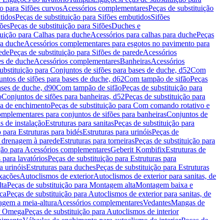
ão para Sifões curvos
Acessórios complementares
Peças de substituição
tidos
Peças de substituição para Sifões embutidos
Sifões
fões
Peças de substituição para Sifões
Duches e
tuição para Calhas para duche
Acessórios para calhas para duche
Peças
ra duche
Acessórios complementares para esgotos no pavimento para
ede
Peças de substituição para Sifões de parede
Acessórios
es de duche
Acessórios complementares
Banheiras
Acessórios
ubstituição para Conjuntos de sifões para bases de duche, d52
Com
untos de sifões para bases de duche, d62
Com tampão de sifão
Peças
ases de duche, d90
Com tampão de sifão
Peças de substituição para
o
Conjuntos de sifões para banheiras, d52
Peças de substituição para
a de enchimento
Peças de substituição para Com comando rotativo e
mplementares para conjuntos de sifões para banheiras
Conjuntos de
s de instalação
Estruturas para sanitas
Peças de substituição para
 para Estruturas para bidés
Estruturas para urinóis
Peças de
m drenagem à parede
Estruturas para torneiras
Peças de substituição para
ição para Acessórios complementares
Geberit Kombifix
Estruturas de
 para lavatórios
Peças de substituição para Estruturas para
a urinóis
Estruturas para duches
Peças de substituição para Estruturas
ixações
Autoclismos de exterior
Autoclismos de exterior para sanitas, de
ta
Peças de substituição para Montagem alta
Montagem baixa e
ica
Peças de substituição para Autoclismos de exterior para sanitas, de
gem a meia-altura
Acessórios complementares
Vedantes
Mangas de
or Omega
Peças de substituição para Autoclismos de interior