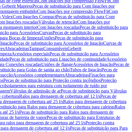
as de corte esféricas
Com ligações por compressão FlowFit
Com
 Geberit Mapress
Peças de substituição para Com ligações por
ra montagem embutido
Com ligações por compressão FlowFit
Com
o Volex
Com ligações Compact
Peças de substituição para Com
m ligações roscadas
Válvulas de retenção
Com ligações por
ra montagem interior
Com ligações roscadas
Peças de substituição para
uição para Acessórios
Curvas
Peças de substituição para
 para Bocas de limpeza
Uniões
Peças de substituição para
 ligação
Peças de substituição para Acessórios de ligação
Curvas de
res
Abraçadeiras
Tampas
Consumíveis
Geberit
limpeza
Acessórios especiais
Peças de substituição para Acessórios
idade
Peças de substituição para Ligações de continuidade
Acessórios
para Conexões roscadas
Uniões de flange
Acessórios de ligação
Peças de
stituição para Golas de sanita ao chão
Tubos de ligação
Peças de
 sucção
Acessórios complementares
Abraçadeiras
Fixações para
os
Peças de substituição para Proteção contra incêndios
Proteção
ico
Isolamentos para estrutura com isolamento de ruído por
enagem
Válvulas de admissão de ar
Peças de substituição para Válvulas
e cobertura
Ralos para drenagem de cobertura até 12 l/s
Peças de
a drenagem de cobertura até 25 l/s
Ralos para drenagem de cobertura
bstituição para Ralos para drenagem de cobertura para caleiras
Ralos
 até 25 l/s
Peças de substituição para Ralos para drenagem de
turas de barreira de vapor
Peças de substituição para Estruturas de
ara ralos para drenagem de cobertura até 25 l/s
Proteção contra
 para drenagem de cobertura até 12 l/s
Peças de substituição para Para