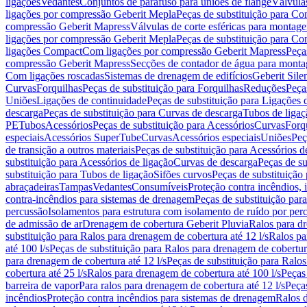
ligações
Vedantes
Conjuntos de parafuso para uniões de flange
Válvula
ligações por compressão Geberit Mepla
Peças de substituição para C
compressão Geberit Mapress
Válvulas de corte esféricas para monta
ligações por compressão Geberit Mepla
Peças de substituição para C
ligações Compact
Com ligações por compressão Geberit Mapress
Peça
compressão Geberit Mapress
Secções de contador de água para monta
Com ligações roscadas
Sistemas de drenagem de edifícios
Geberit Sile
Curvas
Forquilhas
Peças de substituição para Forquilhas
Reduções
Peça
Uniões
Ligações de continuidade
Peças de substituição para Ligações 
descarga
Peças de substituição para Curvas de descarga
Tubos de ligaç
PE
Tubos
Acessórios
Peças de substituição para Acessórios
Curvas
Forq
especiais
Acessórios SuperTube
Curvas
Acessórios especiais
Uniões
Peç
de transição a outros materiais
Peças de substituição para Acessórios de
substituição para Acessórios de ligação
Curvas de descarga
Peças de su
substituição para Tubos de ligação
Sifões curvos
Peças de substituição
abraçadeiras
Tampas
Vedantes
Consumíveis
Proteção contra incêndios,
contra-incêndios para sistemas de drenagem
Peças de substituição par
percussão
Isolamentos para estrutura com isolamento de ruído por per
de admissão de ar
Drenagem de cobertura Geberit Pluvia
Ralos para d
substituição para Ralos para drenagem de cobertura até 12 l/s
Ralos pa
até 100 l/s
Peças de substituição para Ralos para drenagem de cobertura
para drenagem de cobertura até 12 l/s
Peças de substituição para Ralos
cobertura até 25 l/s
Ralos para drenagem de cobertura até 100 l/s
Peças
barreira de vapor
Para ralos para drenagem de cobertura até 12 l/s
Peças
incêndios
Proteção contra incêndios para sistemas de drenagem
Ralos 