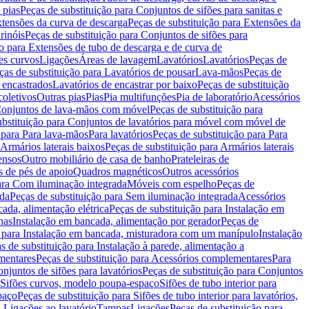
 pias
Peças de substituição para Conjuntos de sifões para sanitas e
tensões da curva de descarga
Peças de substituição para Extensões da
rinóis
Peças de substituição para Conjuntos de sifões para
ão para Extensões de tubo de descarga e de curva de
ões curvos
Ligações
Áreas de lavagem
Lavatórios
Lavatórios
Peças de
ças de substituição para Lavatórios de pousar
Lava-mãos
Peças de
 encastrados
Lavatórios de encastrar por baixo
Peças de substituição
coletivos
Outras pias
Pias
Pia multifunções
Pia de laboratório
Acessórios
onjuntos de lava-mãos com móvel
Peças de substituição para
ubstituição para Conjuntos de lavatórios para móvel com móvel de
 para Para lava-mãos
Para lavatórios
Peças de substituição para Para
Armários laterais baixos
Peças de substituição para Armários laterais
ensos
Outro mobiliário de casa de banho
Prateleiras de
 de pés de apoio
Quadros magnéticos
Outros acessórios
para Com iluminação integrada
Móveis com espelho
Peças de
ada
Peças de substituição para Sem iluminação integrada
Acessórios
ada, alimentação elétrica
Peças de substituição para Instalação em
has
Instalação em bancada, alimentação por gerador
Peças de
o para Instalação em bancada, misturadora com um manípulo
Instalação
s de substituição para Instalação à parede, alimentação a
mentares
Peças de substituição para Acessórios complementares
Para
njuntos de sifões para lavatórios
Peças de substituição para Conjuntos
a Sifões curvos, modelo poupa-espaço
Sifões de tubo interior para
paço
Peças de substituição para Sifões de tubo interior para lavatórios,
a Ligações ao lavatório
Tampas
Ligações
Peças de substituição para