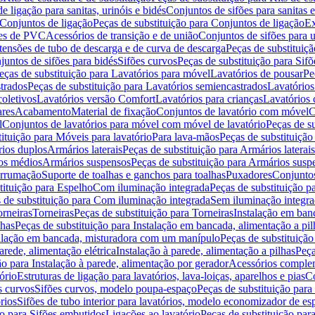
de ligação para sanitas, urinóis e bidés
Conjuntos de sifões para sanitas e
Conjuntos de ligação
Peças de substituição para Conjuntos de ligação
Ex
ões de PVC
Acessórios de transição e de união
Conjuntos de sifões para u
tensões de tubo de descarga e de curva de descarga
Peças de substituiç
juntos de sifões para bidés
Sifões curvos
Peças de substituição para Sif
eças de substituição para Lavatórios para móvel
Lavatórios de pousar
Pe
trados
Peças de substituição para Lavatórios semiencastrados
Lavatórios
coletivos
Lavatórios versão Comfort
Lavatórios para crianças
Lavatórios 
res
Acabamento
Material de fixação
Conjuntos de lavatório com móvel
C
l
Conjuntos de lavatórios para móvel com móvel de lavatório
Peças de s
ituição para Móveis para lavatório
Para lava-mãos
Peças de substituição
rios duplos
Armários laterais
Peças de substituição para Armários laterais
os médios
Armários suspensos
Peças de substituição para Armários susp
arrumação
Suporte de toalhas e ganchos para toalhas
Puxadores
Conjuntos
tituição para Espelho
Com iluminação integrada
Peças de substituição 
 de substituição para Com iluminação integrada
Sem iluminação integr
orneiras
Torneiras
Peças de substituição para Torneiras
Instalação em banc
lhas
Peças de substituição para Instalação em bancada, alimentação a pil
alação em bancada, misturadora com um manípulo
Peças de substituiçã
arede, alimentação elétrica
Instalação à parede, alimentação a pilhas
Peça
ão para Instalação à parede, alimentação por gerador
Acessórios comple
ório
Estruturas de ligação para lavatórios, lava-loiças, aparelhos e pias
Co
s curvos
Sifões curvos, modelo poupa-espaço
Peças de substituição par
rios
Sifões de tubo interior para lavatórios, modelo economizador de es
ão para Sifões embutidos
Ligações ao lavatório
Peças de substituição par