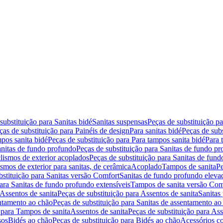
substituição para Sanitas bidé
Sanitas suspensas
Peças de substituição p
ças de substituição para Painéis de design
Para sanitas bidé
Peças de subs
pos sanita bidé
Peças de substituição para Para tampos sanita bidé
Para 
nitas de fundo profundo
Peças de substituição para Sanitas de fundo p
lismos de exterior acoplados
Peças de substituição para Sanitas de fund
smos de exterior para sanitas, de cerâmica
Acoplado
Tampos de sanita
Pe
bstituição para Sanitas versão Comfort
Sanitas de fundo profundo eleva
para Sanitas de fundo profundo extensíveis
Tampos de sanita versão Com
Assentos de sanita
Peças de substituição para Assentos de sanita
Sanitas 
entamento ao chão
Peças de substituição para Sanitas de assentamento ao
 para Tampos de sanita
Assentos de sanita
Peças de substituição para Ass
sos
Bidés ao chão
Peças de substituição para Bidés ao chão
Acessórios c