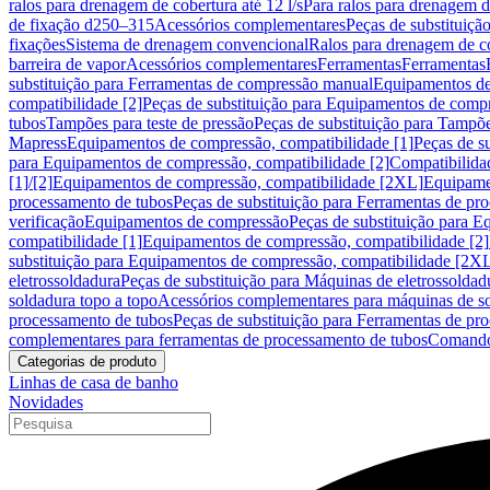
ralos para drenagem de cobertura até 12 l/s
Para ralos para drenagem de
de fixação d250–315
Acessórios complementares
Peças de substituiçã
fixações
Sistema de drenagem convencional
Ralos para drenagem de c
barreira de vapor
Acessórios complementares
Ferramentas
Ferramentas
substituição para Ferramentas de compressão manual
Equipamentos de
compatibilidade [2]
Peças de substituição para Equipamentos de compr
tubos
Tampões para teste de pressão
Peças de substituição para Tampõe
Mapress
Equipamentos de compressão, compatibilidade [1]
Peças de s
para Equipamentos de compressão, compatibilidade [2]
Compatibilida
[1]/[2]
Equipamentos de compressão, compatibilidade [2XL]
Equipamen
processamento de tubos
Peças de substituição para Ferramentas de pr
verificação
Equipamentos de compressão
Peças de substituição para 
compatibilidade [1]
Equipamentos de compressão, compatibilidade [2]
substituição para Equipamentos de compressão, compatibilidade [2X
eletrossoldadura
Peças de substituição para Máquinas de eletrossoldad
soldadura topo a topo
Acessórios complementares para máquinas de so
processamento de tubos
Peças de substituição para Ferramentas de pr
complementares para ferramentas de processamento de tubos
Comando
Categorias de produto
Linhas de casa de banho
Novidades