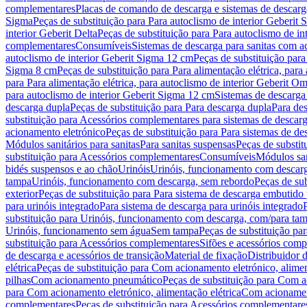
complementares
Placas de comando de descarga e sistemas de descarga
Sigma
Peças de substituição para Para autoclismo de interior Geberit 
interior Geberit Delta
Peças de substituição para Para autoclismo de in
complementares
Consumíveis
Sistemas de descarga para sanitas com a
autoclismo de interior Geberit Sigma 12 cm
Peças de substituição para
Sigma 8 cm
Peças de substituição para Para alimentação elétrica, para
para Para alimentação elétrica, para autoclismo de interior Geberit 
para autoclismo de interior Geberit Sigma 12 cm
Sistemas de descarga
descarga dupla
Peças de substituição para Para descarga dupla
Para de
substituição para Acessórios complementares para sistemas de descarg
acionamento eletrónico
Peças de substituição para Para sistemas de d
Módulos sanitários para sanitas
Para sanitas suspensas
Peças de substit
substituição para Acessórios complementares
Consumíveis
Módulos san
bidés suspensos e ao chão
Urinóis
Urinóis, funcionamento com descar
tampa
Urinóis, funcionamento com descarga, sem rebordo
Peças de su
exterior
Peças de substituição para Para sistema de descarga embutido
para urinóis integrado
Para sistema de descarga para urinóis integrado
substituição para Urinóis, funcionamento com descarga, com/para ta
Urinóis, funcionamento sem água
Sem tampa
Peças de substituição p
substituição para Acessórios complementares
Sifões e acessórios comp
de descarga e acessórios de transição
Material de fixação
Distribuidor 
elétrica
Peças de substituição para Com acionamento eletrónico, alimen
pilhas
Com acionamento pneumático
Peças de substituição para Com 
para Com acionamento eletrónico, alimentação elétrica
Com acionament
complementares
Peças de substituição para Acessórios complementare