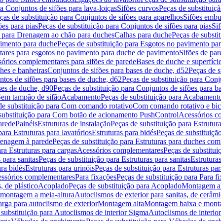
a Conjuntos de sifões para lava-loiças
Sifões curvos
Peças de substituiç
ças de substituição para Conjuntos de sifões para aparelhos
Sifões embu
ões para pias
Peças de substituição para Conjuntos de sifões para pias
Si
o para Drenagem ao chão para duches
Calhas para duche
Peças de substi
imento para duche
Peças de substituição para Esgotos no pavimento pa
tares para esgotos no pavimento para duche de pavimento
Sifões de par
sórios complementares para sifões de parede
Bases de duche e superfíci
ches e banheiras
Conjuntos de sifões para bases de duche, d52
Peças de s
tos de sifões para bases de duche, d62
Peças de substituição para Conj
ses de duche, d90
Peças de substituição para Conjuntos de sifões para b
 Sem tampão de sifão
Acabamento
Peças de substituição para Acabament
de substituição para Com comando rotativo
Com comando rotativo e bic
substituição para Com botão de acionamento PushControl
Acessórios co
arede
Painéis
Estruturas de instalação
Peças de substituição para Estrutura
para Estruturas para lavatórios
Estruturas para bidés
Peças de substituição
renagem à parede
Peças de substituição para Estruturas para duches co
ra Estruturas para cargas
Acessórios complementares
Peças de substitu
 para sanitas
Peças de substituição para Estruturas para sanitas
Estruturas
ara bidés
Estruturas para urinóis
Peças de substituição para Estruturas par
cessórios complementares
Para fixações
Peças de substituição para Para f
, de plástico
Acoplado
Peças de substituição para Acoplado
Montagem al
 montagem a meia-altura
Autoclismos de exterior para sanitas, de cerâm
rga para autoclismo de exterior
Montagem alta
Montagem baixa e monta
 substituição para Autoclismos de interior Sigma
Autoclismos de interi