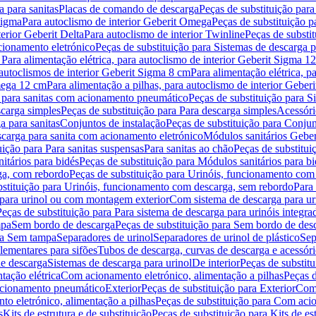
 para sanitas
Placas de comando de descarga
Peças de substituição par
Sigma
Para autoclismo de interior Geberit Omega
Peças de substituição p
terior Geberit Delta
Para autoclismo de interior Twinline
Peças de substit
cionamento eletrónico
Peças de substituição para Sistemas de descarga 
 Para alimentação elétrica, para autoclismo de interior Geberit Sigma 1
 autoclismos de interior Geberit Sigma 8 cm
Para alimentação elétrica, 
Omega 12 cm
Para alimentação a pilhas, para autoclismo de interior Gebe
 para sanitas com acionamento pneumático
Peças de substituição para 
scarga simples
Peças de substituição para Para descarga simples
Acessóri
a para sanitas
Conjuntos de instalação
Peças de substituição para Conjun
escarga para sanita com acionamento eletrónico
Módulos sanitários Geber
uição para Para sanitas suspensas
Para sanitas ao chão
Peças de substitui
itários para bidés
Peças de substituição para Módulos sanitários para bi
ga, com rebordo
Peças de substituição para Urinóis, funcionamento com
bstituição para Urinóis, funcionamento com descarga, sem rebordo
Para
 para urinol ou com montagem exterior
Com sistema de descarga para ur
Peças de substituição para Para sistema de descarga para urinóis integra
mpa
Sem bordo de descarga
Peças de substituição para Sem bordo de des
ara Sem tampa
Separadores de urinol
Separadores de urinol de plástico
Sep
lementares para sifões
Tubos de descarga, curvas de descarga e acessóri
de descarga
Sistemas de descarga para urinol
De interior
Peças de substitu
tação elétrica
Com acionamento eletrónico, alimentação a pilhas
Peças d
acionamento pneumático
Exterior
Peças de substituição para Exterior
Com 
o eletrónico, alimentação a pilhas
Peças de substituição para Com acio
s
Kits de estrutura e de substituição
Peças de substituição para Kits de est