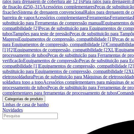
ralos para drenagem de cobertura até 12 l/s
Para ralos para drenagem de
de fixação d250–315
Acessórios complementares
Peças de substituiçã
fixações
Sistema de drenagem convencional
Ralos para drenagem de c
barreira de vapor
Acessórios complementares
Ferramentas
Ferramentas
substituição para Ferramentas de compressão manual
Equipamentos de
compatibilidade [2]
Peças de substituição para Equipamentos de compr
tubos
Tampões para teste de pressão
Peças de substituição para Tampõe
Mapress
Equipamentos de compressão, compatibilidade [1]
Peças de s
para Equipamentos de compressão, compatibilidade [2]
Compatibilida
[1]/[2]
Equipamentos de compressão, compatibilidade [2XL]
Equipamen
processamento de tubos
Peças de substituição para Ferramentas de pr
verificação
Equipamentos de compressão
Peças de substituição para 
compatibilidade [1]
Equipamentos de compressão, compatibilidade [2]
substituição para Equipamentos de compressão, compatibilidade [2X
eletrossoldadura
Peças de substituição para Máquinas de eletrossoldad
soldadura topo a topo
Acessórios complementares para máquinas de so
processamento de tubos
Peças de substituição para Ferramentas de pr
complementares para ferramentas de processamento de tubos
Comando
Categorias de produto
Linhas de casa de banho
Novidades