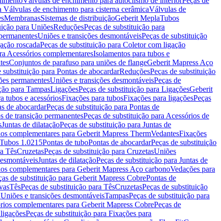
chimento
Válvulas de enchimento para autoclismo de interior
Peças de
a Válvulas de enchimento para cisterna cerâmica
Válvulas de
es
Membranas
Sistemas de distribuição
Geberit Mepla
Tubos
uição para Uniões
Reduções
Peças de substituição para
 permanentes
Uniões e transições desmontáveis
Peças de substituição
gação roscada
Peças de substituição para Coletor com ligação
ara Acessórios complementares
Isolamentos para tubos e
tes
Conjuntos de parafuso para uniões de flange
Geberit Mapress Aço
 substituição para Pontas de abocardar
Reduções
Peças de substituição
iões permanentes
Uniões e transições desmontáveis
Peças de
ição para Tampas
Ligações
Peças de substituição para Ligações
Geberit
a tubos e acessórios
Fixações para tubos
Fixações para ligações
Peças
as de abocardar
Peças de substituição para Pontas de
s de transição permanentes
Peças de substituição para Acessórios de
s
Juntas de dilatação
Peças de substituição para Juntas de
ios complementares para Geberit Mapress Therm
Vedantes
Fixações
Tubos 1.0215
Pontas de tubo
Pontas de abocardar
Peças de substituição
ra Tês
Cruzetas
Peças de substituição para Cruzetas
Uniões
desmontáveis
Juntas de dilatação
Peças de substituição para Juntas de
ios complementares para Geberit Mapress Aço carbono
Vedações para
ças de substituição para Geberit Mapress Cobre
Pontas de
vas
Tês
Peças de substituição para Tês
Cruzetas
Peças de substituição
a Uniões e transições desmontáveis
Tampas
Peças de substituição para
rios complementares para Geberit Mapress Cobre
Peças de
 ligações
Peças de substituição para Fixações para