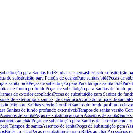
substituição para Sanitas bidé
Sanitas suspensas
Peças de substituição p
ças de substituição para Painéis de design
Para sanitas bidé
Peças de subs
pos sanita bidé
Peças de substituição para Para tampos sanita bidé
Para 
nitas de fundo profundo
Peças de substituição para Sanitas de fundo p
lismos de exterior acoplados
Peças de substituição para Sanitas de fund
smos de exterior para sanitas, de cerâmica
Acoplado
Tampos de sanita
Pe
bstituição para Sanitas versão Comfort
Sanitas de fundo profundo eleva
para Sanitas de fundo profundo extensíveis
Tampos de sanita versão Com
Assentos de sanita
Peças de substituição para Assentos de sanita
Sanitas 
entamento ao chão
Peças de substituição para Sanitas de assentamento ao
 para Tampos de sanita
Assentos de sanita
Peças de substituição para Ass
sos
Bidés ao chão
Peças de substituição para Bidés ao chão
Acessórios c