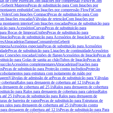
as de corte esféricas
Com ligações por compressão FlowFit
Com
 Geberit Mapress
Peças de substituição para Com ligações por
ra montagem embutido
Com ligações por compressão FlowFit
Com
o Volex
Com ligações Compact
Peças de substituição para Com
m ligações roscadas
Válvulas de retenção
Com ligações por
ra montagem interior
Com ligações roscadas
Peças de substituição para
uição para Acessórios
Curvas
Peças de substituição para
 para Bocas de limpeza
Uniões
Peças de substituição para
 ligação
Peças de substituição para Acessórios de ligação
Curvas de
res
Abraçadeiras
Tampas
Consumíveis
Geberit
limpeza
Acessórios especiais
Peças de substituição para Acessórios
idade
Peças de substituição para Ligações de continuidade
Acessórios
para Conexões roscadas
Uniões de flange
Acessórios de ligação
Peças de
stituição para Golas de sanita ao chão
Tubos de ligação
Peças de
 sucção
Acessórios complementares
Abraçadeiras
Fixações para
os
Peças de substituição para Proteção contra incêndios
Proteção
ico
Isolamentos para estrutura com isolamento de ruído por
enagem
Válvulas de admissão de ar
Peças de substituição para Válvulas
e cobertura
Ralos para drenagem de cobertura até 12 l/s
Peças de
a drenagem de cobertura até 25 l/s
Ralos para drenagem de cobertura
bstituição para Ralos para drenagem de cobertura para caleiras
Ralos
 até 25 l/s
Peças de substituição para Ralos para drenagem de
turas de barreira de vapor
Peças de substituição para Estruturas de
ara ralos para drenagem de cobertura até 25 l/s
Proteção contra
 para drenagem de cobertura até 12 l/s
Peças de substituição para Para