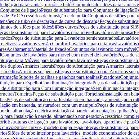
de ligação para sanitas, urinóis e bidés
Conjuntos de sifões para sanitas e
Conjuntos de ligação
Peças de substituição para Conjuntos de ligação
Ex
ões de PVC
Acessórios de transição e de união
Conjuntos de sifões para u
tensões de tubo de descarga e de curva de descarga
Peças de substituiç
juntos de sifões para bidés
Sifões curvos
Peças de substituição para Sif
eças de substituição para Lavatórios para móvel
Lavatórios de pousar
Pe
trados
Peças de substituição para Lavatórios semiencastrados
Lavatórios
coletivos
Lavatórios versão Comfort
Lavatórios para crianças
Lavatórios 
res
Acabamento
Material de fixação
Conjuntos de lavatório com móvel
C
l
Conjuntos de lavatórios para móvel com móvel de lavatório
Peças de s
ituição para Móveis para lavatório
Para lava-mãos
Peças de substituição
rios duplos
Armários laterais
Peças de substituição para Armários laterais
os médios
Armários suspensos
Peças de substituição para Armários susp
arrumação
Suporte de toalhas e ganchos para toalhas
Puxadores
Conjuntos
tituição para Espelho
Com iluminação integrada
Peças de substituição 
 de substituição para Com iluminação integrada
Sem iluminação integr
orneiras
Torneiras
Peças de substituição para Torneiras
Instalação em banc
lhas
Peças de substituição para Instalação em bancada, alimentação a pil
alação em bancada, misturadora com um manípulo
Peças de substituiçã
arede, alimentação elétrica
Instalação à parede, alimentação a pilhas
Peça
ão para Instalação à parede, alimentação por gerador
Acessórios comple
ório
Estruturas de ligação para lavatórios, lava-loiças, aparelhos e pias
Co
s curvos
Sifões curvos, modelo poupa-espaço
Peças de substituição par
rios
Sifões de tubo interior para lavatórios, modelo economizador de es
ão para Sifões embutidos
Ligações ao lavatório
Peças de substituição par