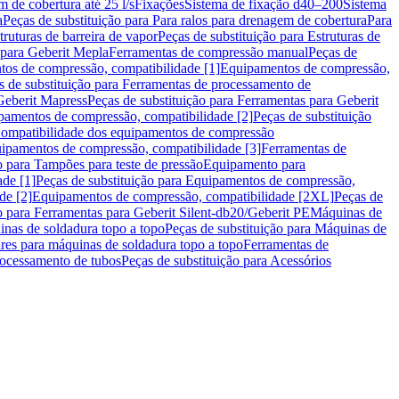
m de cobertura até 25 l/s
Fixações
Sistema de fixação d40–200
Sistema
a
Peças de substituição para Para ralos para drenagem de cobertura
Para
truturas de barreira de vapor
Peças de substituição para Estruturas de
 para Geberit Mepla
Ferramentas de compressão manual
Peças de
tos de compressão, compatibilidade [1]
Equipamentos de compressão,
s de substituição para Ferramentas de processamento de
Geberit Mapress
Peças de substituição para Ferramentas para Geberit
pamentos de compressão, compatibilidade [2]
Peças de substituição
 Compatibilidade dos equipamentos de compressão
uipamentos de compressão, compatibilidade [3]
Ferramentas de
o para Tampões para teste de pressão
Equipamento para
de [1]
Peças de substituição para Equipamentos de compressão,
de [2]
Equipamentos de compressão, compatibilidade [2XL]
Peças de
o para Ferramentas para Geberit Silent-db20/Geberit PE
Máquinas de
nas de soldadura topo a topo
Peças de substituição para Máquinas de
res para máquinas de soldadura topo a topo
Ferramentas de
rocessamento de tubos
Peças de substituição para Acessórios