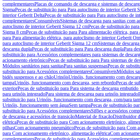
complementares
Placas de comando de descarga e sistemas de descarga
Sigma
Peças de substituição para Para autoclismo de interior Geberit 
interior Geberit Delta
Peças de substituição para Para autoclismo de in
complementares
Consumíveis
Sistemas de descarga para sanitas com a
autoclismo de interior Geberit Sigma 12 cm
Peças de substituição para
Sigma 8 cm
Peças de substituição para Para alimentação elétrica, para
para Para alimentação elétrica, para autoclismo de interior Geberit 
para autoclismo de interior Geberit Sigma 12 cm
Sistemas de descarga
descarga dupla
Peças de substituição para Para descarga dupla
Para de
substituição para Acessórios complementares para sistemas de descarg
acionamento eletrónico
Peças de substituição para Para sistemas de d
Módulos sanitários para sanitas
Para sanitas suspensas
Peças de substit
substituição para Acessórios complementares
Consumíveis
Módulos san
bidés suspensos e ao chão
Urinóis
Urinóis, funcionamento com descar
tampa
Urinóis, funcionamento com descarga, sem rebordo
Peças de su
exterior
Peças de substituição para Para sistema de descarga embutido
para urinóis integrado
Para sistema de descarga para urinóis integrado
substituição para Urinóis, funcionamento com descarga, com/para ta
Urinóis, funcionamento sem água
Sem tampa
Peças de substituição p
substituição para Acessórios complementares
Sifões e acessórios comp
de descarga e acessórios de transição
Material de fixação
Distribuidor 
elétrica
Peças de substituição para Com acionamento eletrónico, alimen
pilhas
Com acionamento pneumático
Peças de substituição para Com 
para Com acionamento eletrónico, alimentação elétrica
Com acionament
complementares
Peças de substituição para Acessórios complementare