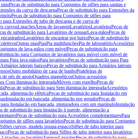
 pias
Peças de substituição para Conjuntos de sifões para sanitas e
tensões da curva de descarga
Peças de substituição para Extensões da
rinóis
Peças de substituição para Conjuntos de sifões para
ão para Extensões de tubo de descarga e de curva de
ões curvos
Ligações
Áreas de lavagem
Lavatórios
Lavatórios
Peças de
ças de substituição para Lavatórios de pousar
Lava-mãos
Peças de
 encastrados
Lavatórios de encastrar por baixo
Peças de substituição
coletivos
Outras pias
Pias
Pia multifunções
Pia de laboratório
Acessórios
onjuntos de lava-mãos com móvel
Peças de substituição para
ubstituição para Conjuntos de lavatórios para móvel com móvel de
 para Para lava-mãos
Para lavatórios
Peças de substituição para Para
Armários laterais baixos
Peças de substituição para Armários laterais
ensos
Outro mobiliário de casa de banho
Prateleiras de
 de pés de apoio
Quadros magnéticos
Outros acessórios
para Com iluminação integrada
Móveis com espelho
Peças de
ada
Peças de substituição para Sem iluminação integrada
Acessórios
ada, alimentação elétrica
Peças de substituição para Instalação em
has
Instalação em bancada, alimentação por gerador
Peças de
o para Instalação em bancada, misturadora com um manípulo
Instalação
s de substituição para Instalação à parede, alimentação a
mentares
Peças de substituição para Acessórios complementares
Para
njuntos de sifões para lavatórios
Peças de substituição para Conjuntos
a Sifões curvos, modelo poupa-espaço
Sifões de tubo interior para
paço
Peças de substituição para Sifões de tubo interior para lavatórios,
a Ligações ao lavatório
Tampas
Ligações
Peças de substituição para