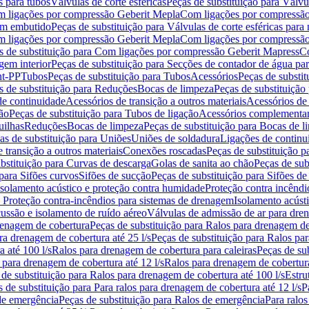
s para tubos
Válvulas de corte esféricas
Peças de substituição para Válvul
om ligações por compressão Geberit Mepla
Com ligações por compressão
gem embutido
Peças de substituição para Válvulas de corte esféricas pa
om ligações por compressão Geberit Mepla
Com ligações por compressã
s de substituição para Com ligações por compressão Geberit Mapress
Co
gem interior
Peças de substituição para Secções de contador de água pa
nt-PP
Tubos
Peças de substituição para Tubos
Acessórios
Peças de substit
s de substituição para Reduções
Bocas de limpeza
Peças de substituição
de continuidade
Acessórios de transição a outros materiais
Acessórios de
ão
Peças de substituição para Tubos de ligação
Acessórios complementa
uilhas
Reduções
Bocas de limpeza
Peças de substituição para Bocas de 
as de substituição para Uniões
Uniões de soldadura
Ligações de continu
 transição a outros materiais
Conexões roscadas
Peças de substituição 
bstituição para Curvas de descarga
Golas de sanita ao chão
Peças de sub
 para Sifões curvos
Sifões de sucção
Peças de substituição para Sifões de
 isolamento acústico e proteção contra humidade
Proteção contra incêndi
a Proteção contra-incêndios para sistemas de drenagem
Isolamento acúst
cussão e isolamento de ruído aéreo
Válvulas de admissão de ar para dr
renagem de cobertura
Peças de substituição para Ralos para drenagem d
ra drenagem de cobertura até 25 l/s
Peças de substituição para Ralos par
 até 100 l/s
Ralos para drenagem de cobertura para caleiras
Peças de su
 para drenagem de cobertura até 12 l/s
Ralos para drenagem de cobertura
 de substituição para Ralos para drenagem de cobertura até 100 l/s
Estru
 de substituição para Para ralos para drenagem de cobertura até 12 l/s
P
de emergência
Peças de substituição para Ralos de emergência
Para ralos