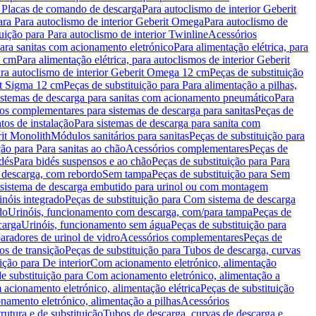
a Placas de comando de descarga
Para autoclismo de interior Geberit
ara Para autoclismo de interior Geberit Omega
Para autoclismo de
uição para Para autoclismo de interior Twinline
Acessórios
para sanitas com acionamento eletrónico
Para alimentação elétrica, para
2 cm
Para alimentação elétrica, para autoclismos de interior Geberit
para autoclismo de interior Geberit Omega 12 cm
Peças de substituição
rit Sigma 12 cm
Peças de substituição para Para alimentação a pilhas,
Sistemas de descarga para sanitas com acionamento pneumático
Para
os complementares para sistemas de descarga para sanitas
Peças de
tos de instalação
Para sistemas de descarga para sanita com
it Monolith
Módulos sanitários para sanitas
Peças de substituição para
ção para Para sanitas ao chão
Acessórios complementares
Peças de
dés
Para bidés suspensos e ao chão
Peças de substituição para Para
 descarga, com rebordo
Sem tampa
Peças de substituição para Sem
 sistema de descarga embutido para urinol ou com montagem
inóis integrado
Peças de substituição para Com sistema de descarga
do
Urinóis, funcionamento com descarga, com/para tampa
Peças de
carga
Urinóis, funcionamento sem água
Peças de substituição para
aradores de urinol de vidro
Acessórios complementares
Peças de
os de transição
Peças de substituição para Tubos de descarga, curvas
ição para De interior
Com acionamento eletrónico, alimentação
e substituição para Com acionamento eletrónico, alimentação a
acionamento eletrónico, alimentação elétrica
Peças de substituição
namento eletrónico, alimentação a pilhas
Acessórios
rutura e de substituição
Tubos de descarga, curvas de descarga e