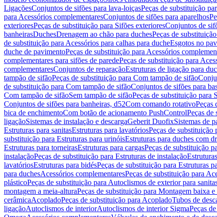
Ligações
Conjuntos de sifões para lava-loiças
Peças de substituição par
para Acessórios complementares
Conjuntos de sifões para aparelhos
Pe
exteriores
Peças de substituição para Sifões exteriores
Conjuntos de sif
banheiras
Duches
Drenagem ao chão para duches
Peças de substituiçã
de substituição para Acessórios para calhas para duche
Esgotos no pav
duche de pavimento
Peças de substituição para Acessórios complemen
complementares para sifões de parede
Peças de substituição para Aces
complementares
Conjuntos de reparação
Estruturas de ligação para du
tampão de sifão
Peças de substituição para Com tampão de sifão
Conjun
de substituição para Com tampão de sifão
Conjuntos de sifões para ba
Com tampão de sifão
Sem tampão de sifão
Peças de substituição para
Conjuntos de sifões para banheiras, d52
Com comando rotativo
Peças 
bica de enchimento
Com botão de acionamento PushControl
Peças de 
ligação
Sistemas de instalação e descarga
Geberit Duofix
Sistemas de p
Estruturas para sanitas
Estruturas para lavatórios
Peças de substituição 
substituição para Estruturas para urinóis
Estruturas para duches com d
Estruturas para torneiras
Estruturas para cargas
Peças de substituição pa
instalação
Peças de substituição para Estruturas de instalação
Estruturas
lavatórios
Estruturas para bidés
Peças de substituição para Estruturas p
para duches
Acessórios complementares
Peças de substituição para A
plástico
Peças de substituição para Autoclismos de exterior para sanitas
montagem a meia-altura
Peças de substituição para Montagem baixa e
cerâmica
Acoplado
Peças de substituição para Acoplado
Tubos de desca
ligação
Autoclismos de interior
Autoclismos de interior Sigma
Peças de