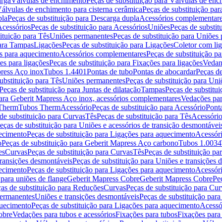
arga
Válvulas de enchimento
Peças de substituição para Válvulas de en
álvulas de enchimento para cisterna cerâmica
Peças de substituição par
pla
Peças de substituição para Descarga dupla
Acessórios complementar
cessórios
Peças de substituição para Acessórios
Uniões
Peças de substit
ituição para Tês
Uniões permanentes
Peças de substituição para Uniões
para Tampas
Ligações
Peças de substituição para Ligações
Coletor com li
es para aquecimento
Acessórios complementares
Peças de substituição p
es para ligações
Peças de substituição para Fixações para ligações
Vedan
press Aço inox
Tubos 1.4401
Pontas de tubo
Pontas de abocardar
Peças de
ubstituição para Tês
Uniões permanentes
Peças de substituição para Un
Peças de substituição para Juntas de dilatação
Tampas
Peças de substitu
para Geberit Mapress Aço inox, acessórios complementares
Vedações par
 Therm
Tubos Therm
Acessório
Peças de substituição para Acessório
Pont
de substituição para Curvas
Tês
Peças de substituição para Tês
Acessório
eças de substituição para Uniões e acessórios de transição desmontávei
ecimento
Peças de substituição para Ligações para aquecimento
Acessór
o
Peças de substituição para Geberit Mapress Aço carbono
Tubos 1.0034
es
Curvas
Peças de substituição para Curvas
Tês
Peças de substituição pa
transições desmontáveis
Peças de substituição para Uniões e transições 
ecimento
Peças de substituição para Ligações para aquecimento
Acessór
para uniões de flange
Geberit Mapress Cobre
Geberit Mapress Cobre
Pe
as de substituição para Reduções
Curvas
Peças de substituição para Cur
permanentes
Uniões e transições desmontáveis
Peças de substituição par
quecimento
Peças de substituição para Ligações para aquecimento
Acessó
obre
Vedações para tubos e acessórios
Fixações para tubos
Fixações para