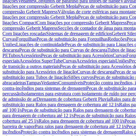
ligações
Vedantes
Conjuntos de parafuso para uniões de flange
Válvula
ligações por compressão Geberit Mepla
Peças de substituição para C
compressão Geberit Mapress
Válvulas de corte esféricas para monta
ligações por compressão Geberit Mepla
Peças de substituição para C
ligações Compact
Com ligações por compressão Geberit Mapress
Peça
compressão Geberit Mapress
Secções de contador de água para monta
Com ligações roscadas
Sistemas de drenagem de edifícios
Geberit Sile
Curvas
Forquilhas
Peças de substituição para Forquilhas
Reduções
Peça
Uniões
Ligações de continuidade
Peças de substituição para Ligações 
descarga
Peças de substituição para Curvas de descarga
Tubos de ligaç
PE
Tubos
Acessórios
Peças de substituição para Acessórios
Curvas
Forq
especiais
Acessórios SuperTube
Curvas
Acessórios especiais
Uniões
Peç
de transição a outros materiais
Peças de substituição para Acessórios de
substituição para Acessórios de ligação
Curvas de descarga
Peças de su
substituição para Tubos de ligação
Sifões curvos
Peças de substituição
abraçadeiras
Tampas
Vedantes
Consumíveis
Proteção contra incêndios,
contra-incêndios para sistemas de drenagem
Peças de substituição par
percussão
Isolamentos para estrutura com isolamento de ruído por per
de admissão de ar
Drenagem de cobertura Geberit Pluvia
Ralos para d
substituição para Ralos para drenagem de cobertura até 12 l/s
Ralos pa
até 100 l/s
Peças de substituição para Ralos para drenagem de cobertura
para drenagem de cobertura até 12 l/s
Peças de substituição para Ralos
cobertura até 25 l/s
Ralos para drenagem de cobertura até 100 l/s
Peças
barreira de vapor
Para ralos para drenagem de cobertura até 12 l/s
Peças
incêndios
Proteção contra incêndios para sistemas de drenagem
Ralos 