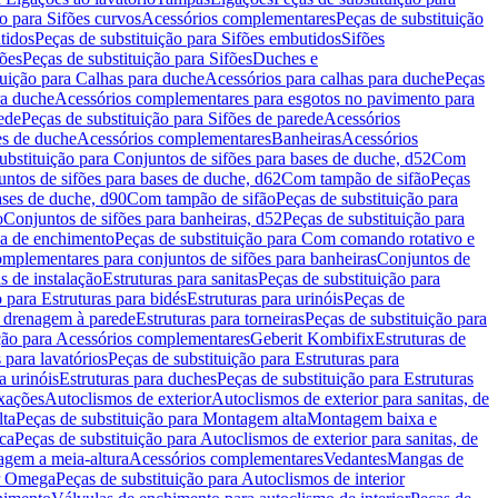
ão para Sifões curvos
Acessórios complementares
Peças de substituição
tidos
Peças de substituição para Sifões embutidos
Sifões
fões
Peças de substituição para Sifões
Duches e
tuição para Calhas para duche
Acessórios para calhas para duche
Peças
ra duche
Acessórios complementares para esgotos no pavimento para
ede
Peças de substituição para Sifões de parede
Acessórios
es de duche
Acessórios complementares
Banheiras
Acessórios
ubstituição para Conjuntos de sifões para bases de duche, d52
Com
untos de sifões para bases de duche, d62
Com tampão de sifão
Peças
ases de duche, d90
Com tampão de sifão
Peças de substituição para
o
Conjuntos de sifões para banheiras, d52
Peças de substituição para
a de enchimento
Peças de substituição para Com comando rotativo e
mplementares para conjuntos de sifões para banheiras
Conjuntos de
s de instalação
Estruturas para sanitas
Peças de substituição para
 para Estruturas para bidés
Estruturas para urinóis
Peças de
m drenagem à parede
Estruturas para torneiras
Peças de substituição para
ição para Acessórios complementares
Geberit Kombifix
Estruturas de
 para lavatórios
Peças de substituição para Estruturas para
a urinóis
Estruturas para duches
Peças de substituição para Estruturas
ixações
Autoclismos de exterior
Autoclismos de exterior para sanitas, de
ta
Peças de substituição para Montagem alta
Montagem baixa e
ica
Peças de substituição para Autoclismos de exterior para sanitas, de
gem a meia-altura
Acessórios complementares
Vedantes
Mangas de
or Omega
Peças de substituição para Autoclismos de interior