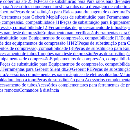
 cobertura até 25 l/s
Peças de substituição para Para ralos para drenage
o para Acessórios complementares
Para ralos para drenagem de cobertur
obertura
Peças de substituição para Ralos para drenagem de cobertura
Es
Ferramentas para Geberit Mepla
Peças de substituição para Ferramentas
 compressão, compatibilidade [1]
Peças de substituição para Equipamen
essão, compatibilidade [2]
Ferramentas de processamento de tubos
Peça
s para teste de pressão
Equipamento para verificação
Ferramentas para 
ubstituição para Equipamentos de compressão, compatibilidade [1]
Equi
de dos equipamentos de compressão [1]/[2]
Peças de substituição para
tos de compressão, compatibilidade [3]
Peças de substituição para Eq
ocessamento de tubos
Tampões para teste de pressão
Peças de substituiçã
Equipamentos de compressão
Equipamentos de compressão, compatibilida
Peças de substituição para Equipamentos de compressão, compatibilida
L]
Ferramentas para Geberit Silent-db20/Geberit PE
Peças de substituiçã
ura
Acessórios complementares para máquinas de eletrossoldadura
Máqui
ldadura topo a topo
Peças de substituição para Acessórios complementa
ocessamento de tubos
Acessórios complementares para ferramentas de p
s remotos
Comandos à distância