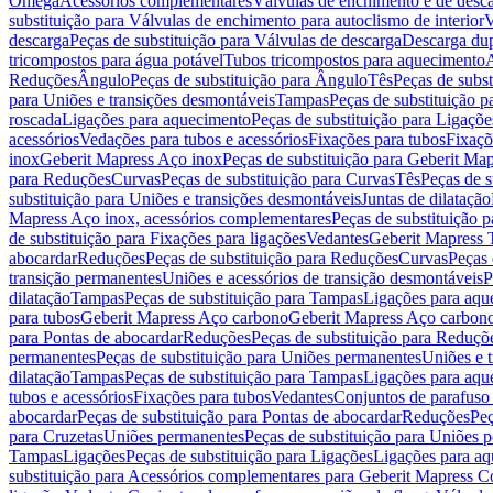
Omega
Acessórios complementares
Válvulas de enchimento e de desc
substituição para Válvulas de enchimento para autoclismo de interior
V
descarga
Peças de substituição para Válvulas de descarga
Descarga du
tricompostos para água potável
Tubos tricompostos para aquecimento
A
Reduções
Ângulo
Peças de substituição para Ângulo
Tês
Peças de subst
para Uniões e transições desmontáveis
Tampas
Peças de substituição 
roscada
Ligações para aquecimento
Peças de substituição para Ligaçõ
acessórios
Vedações para tubos e acessórios
Fixações para tubos
Fixaçõ
inox
Geberit Mapress Aço inox
Peças de substituição para Geberit Ma
para Reduções
Curvas
Peças de substituição para Curvas
Tês
Peças de s
substituição para Uniões e transições desmontáveis
Juntas de dilatação
Mapress Aço inox, acessórios complementares
Peças de substituição 
de substituição para Fixações para ligações
Vedantes
Geberit Mapress
abocardar
Reduções
Peças de substituição para Reduções
Curvas
Peças 
transição permanentes
Uniões e acessórios de transição desmontáveis
P
dilatação
Tampas
Peças de substituição para Tampas
Ligações para aqu
para tubos
Geberit Mapress Aço carbono
Geberit Mapress Aço carbon
para Pontas de abocardar
Reduções
Peças de substituição para Reduçõ
permanentes
Peças de substituição para Uniões permanentes
Uniões e 
dilatação
Tampas
Peças de substituição para Tampas
Ligações para aqu
tubos e acessórios
Fixações para tubos
Vedantes
Conjuntos de parafuso 
abocardar
Peças de substituição para Pontas de abocardar
Reduções
Peç
para Cruzetas
Uniões permanentes
Peças de substituição para Uniões 
Tampas
Ligações
Peças de substituição para Ligações
Ligações para a
substituição para Acessórios complementares para Geberit Mapress C