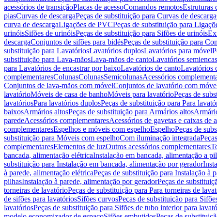
acessórios de transição
Placas de acesso
Comandos remotos
Estruturas 
pias
Curvas de descarga
Peças de substituição para Curvas de descarga
curva de descarga
Ligações de PVC
Peças de substituição para Ligaç
urinóis
Sifões de urinóis
Peças de substituição para Sifões de urinóis
Ex
descarga
Conjuntos de sifões para bidés
Peças de substituição para Con
substituição para Lavatórios
Lavatórios duplos
Lavatórios para móvel
P
substituição para Lava-mãos
Lava-mãos de canto
Lavatórios semiencas
para Lavatórios de encastrar por baixo
Lavatórios de canto
Lavatórios 
complementares
Colunas
Colunas
Semicolunas
Acessórios complementa
Conjuntos de lava-mãos com móvel
Conjuntos de lavatório com móve
lavatório
Móveis de casa de banho
Móveis para lavatório
Peças de subst
lavatórios
Para lavatórios duplos
Peças de substituição para Para lavató
baixos
Armários altos
Peças de substituição para Armários altos
Armári
parede
Acessórios complementares
Acessórios de gavetas e caixas de 
complementares
Espelhos e móveis com espelho
Espelho
Peças de subs
substituição para Móveis com espelho
Com iluminação integrada
Peças
complementares
Elementos de luz
Outros acessórios complementares
T
bancada, alimentação elétrica
Instalação em bancada, alimentação a pi
substituição para Instalação em bancada, alimentação por gerador
Inst
à parede, alimentação elétrica
Peças de substituição para Instalação à p
pilhas
Instalação à parede, alimentação por gerador
Peças de substituiç
torneiras de lavatório
Peças de substituição para Para torneiras de lavat
de sifões para lavatórios
Sifões curvos
Peças de substituição para Sifõe
lavatórios
Peças de substituição para Sifões de tubo interior para lavató
modelo economizador de espaço
Sifões embutidos
Peças de substituiç