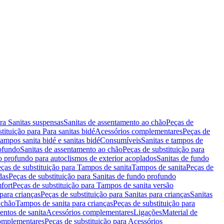
ara Sanitas suspensas
Sanitas de assentamento ao chão
Peças de
tituição para Para sanitas bidé
Acessórios complementares
Peças de
tampos sanita bidé e sanitas bidé
Consumíveis
Sanitas e tampos de
rofundo
Sanitas de assentamento ao chão
Peças de substituição para
o profundo para autoclismos de exterior acoplados
Sanitas de fundo
ças de substituição para Tampos de sanita
Tampos de sanita
Peças de
das
Peças de substituição para Sanitas de fundo profundo
fort
Peças de substituição para Tampos de sanita versão
para crianças
Peças de substituição para Sanitas para crianças
Sanitas
 chão
Tampos de sanita para crianças
Peças de substituição para
entos de sanita
Acessórios complementares
Ligações
Material de
omplementares
Peças de substituição para Acessórios