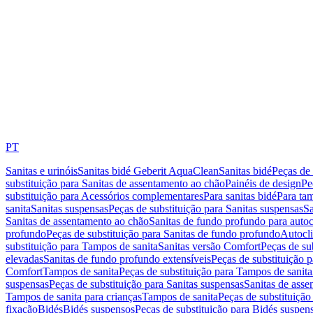
PT
Sanitas e urinóis
Sanitas bidé Geberit AquaClean
Sanitas bidé
Peças de 
substituição para Sanitas de assentamento ao chão
Painéis de design
Pe
substituição para Acessórios complementares
Para sanitas bidé
Para tam
sanita
Sanitas suspensas
Peças de substituição para Sanitas suspensas
Sa
Sanitas de assentamento ao chão
Sanitas de fundo profundo para autoc
profundo
Peças de substituição para Sanitas de fundo profundo
Autocli
substituição para Tampos de sanita
Sanitas versão Comfort
Peças de su
elevadas
Sanitas de fundo profundo extensíveis
Peças de substituição 
Comfort
Tampos de sanita
Peças de substituição para Tampos de sanita
suspensas
Peças de substituição para Sanitas suspensas
Sanitas de ass
Tampos de sanita para crianças
Tampos de sanita
Peças de substituição
fixação
Bidés
Bidés suspensos
Peças de substituição para Bidés suspen