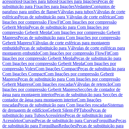
acessórios
Fixações para tubos
Fixações para ligações
Peças de
substituição para Fixações para ligações
Vedantes
Conjuntos de
parafuso para uniões de flange
Válvulas para tubos
Válvulas de corte
esféricas
Peças de substituição para Válvulas de corte esféricas
Com
ligações por compressão FlowFit
Com ligações por compressão
Geberit Mepla
Peças de substituição para Com ligações por
compressão Geberit Mepla
Com ligações por compressão Geberit
Mapress
Peças de substituição para Com ligações por compressão
Geberit Mapress
Válvulas de corte esféricas para montagem
embutido
Peças de substituição para Válvulas de corte esféricas para
montagem embutido
Com ligações por compressão FlowFit
Com
ligações por compressão Geberit Mepla
Peças de substituição para
Com ligações por compressão Geberit Mepla
Com ligações por
compressão Volex
Com ligações Compact
Peças de substituição para
Com ligações Compact
Com ligações por compressão Geberit
Mapress
Peças de substituição para Com ligações por compressão
Geberit Mapress
Com ligações roscadas
Válvulas de retenção
Com
ligações por compressão Geberit Mapress
Secções de contador de
água para montagem interior
Peças de substituição para Secções de
contador de água para montagem interior
Com ligações
roscadas
Peças de substituição para Com ligações roscadas
Sistemas
de drenagem de edifícios
Geberit Silent-PP
Tubos
Peças de
substituição para Tubos
Acessórios
Peças de substituição para
Acessórios
Curvas
Peças de substituição para Curvas
Forquilhas
Peças
de substituição para Forquilhas
Reduções
Peças de substituição para