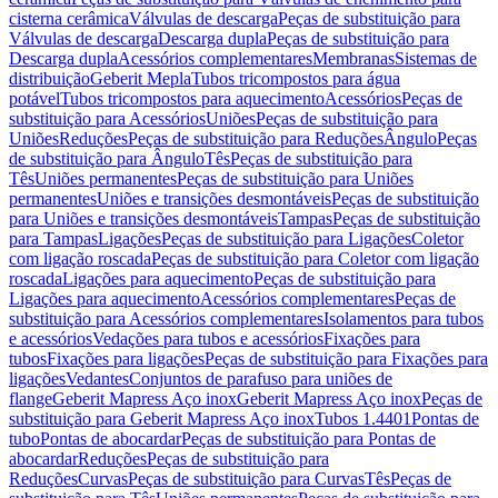
cisterna cerâmica
Válvulas de descarga
Peças de substituição para
Válvulas de descarga
Descarga dupla
Peças de substituição para
Descarga dupla
Acessórios complementares
Membranas
Sistemas de
distribuição
Geberit Mepla
Tubos tricompostos para água
potável
Tubos tricompostos para aquecimento
Acessórios
Peças de
substituição para Acessórios
Uniões
Peças de substituição para
Uniões
Reduções
Peças de substituição para Reduções
Ângulo
Peças
de substituição para Ângulo
Tês
Peças de substituição para
Tês
Uniões permanentes
Peças de substituição para Uniões
permanentes
Uniões e transições desmontáveis
Peças de substituição
para Uniões e transições desmontáveis
Tampas
Peças de substituição
para Tampas
Ligações
Peças de substituição para Ligações
Coletor
com ligação roscada
Peças de substituição para Coletor com ligação
roscada
Ligações para aquecimento
Peças de substituição para
Ligações para aquecimento
Acessórios complementares
Peças de
substituição para Acessórios complementares
Isolamentos para tubos
e acessórios
Vedações para tubos e acessórios
Fixações para
tubos
Fixações para ligações
Peças de substituição para Fixações para
ligações
Vedantes
Conjuntos de parafuso para uniões de
flange
Geberit Mapress Aço inox
Geberit Mapress Aço inox
Peças de
substituição para Geberit Mapress Aço inox
Tubos 1.4401
Pontas de
tubo
Pontas de abocardar
Peças de substituição para Pontas de
abocardar
Reduções
Peças de substituição para
Reduções
Curvas
Peças de substituição para Curvas
Tês
Peças de