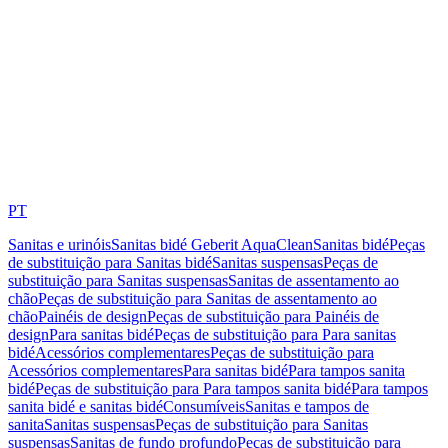
PT
Sanitas e urinóis
Sanitas bidé Geberit AquaClean
Sanitas bidé
Peças
de substituição para Sanitas bidé
Sanitas suspensas
Peças de
substituição para Sanitas suspensas
Sanitas de assentamento ao
chão
Peças de substituição para Sanitas de assentamento ao
chão
Painéis de design
Peças de substituição para Painéis de
design
Para sanitas bidé
Peças de substituição para Para sanitas
bidé
Acessórios complementares
Peças de substituição para
Acessórios complementares
Para sanitas bidé
Para tampos sanita
bidé
Peças de substituição para Para tampos sanita bidé
Para tampos
sanita bidé e sanitas bidé
Consumíveis
Sanitas e tampos de
sanita
Sanitas suspensas
Peças de substituição para Sanitas
suspensas
Sanitas de fundo profundo
Peças de substituição para