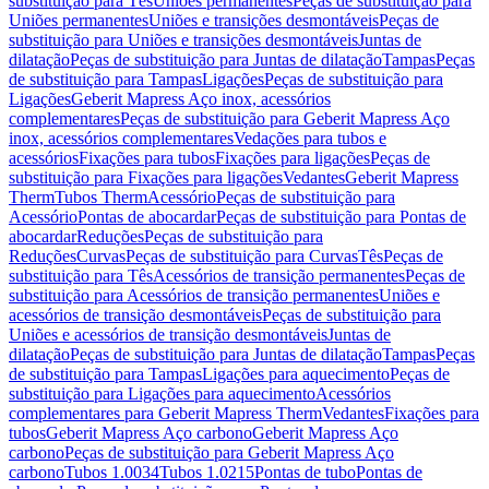
substituição para Tês
Uniões permanentes
Peças de substituição para
Uniões permanentes
Uniões e transições desmontáveis
Peças de
substituição para Uniões e transições desmontáveis
Juntas de
dilatação
Peças de substituição para Juntas de dilatação
Tampas
Peças
de substituição para Tampas
Ligações
Peças de substituição para
Ligações
Geberit Mapress Aço inox, acessórios
complementares
Peças de substituição para Geberit Mapress Aço
inox, acessórios complementares
Vedações para tubos e
acessórios
Fixações para tubos
Fixações para ligações
Peças de
substituição para Fixações para ligações
Vedantes
Geberit Mapress
Therm
Tubos Therm
Acessório
Peças de substituição para
Acessório
Pontas de abocardar
Peças de substituição para Pontas de
abocardar
Reduções
Peças de substituição para
Reduções
Curvas
Peças de substituição para Curvas
Tês
Peças de
substituição para Tês
Acessórios de transição permanentes
Peças de
substituição para Acessórios de transição permanentes
Uniões e
acessórios de transição desmontáveis
Peças de substituição para
Uniões e acessórios de transição desmontáveis
Juntas de
dilatação
Peças de substituição para Juntas de dilatação
Tampas
Peças
de substituição para Tampas
Ligações para aquecimento
Peças de
substituição para Ligações para aquecimento
Acessórios
complementares para Geberit Mapress Therm
Vedantes
Fixações para
tubos
Geberit Mapress Aço carbono
Geberit Mapress Aço
carbono
Peças de substituição para Geberit Mapress Aço
carbono
Tubos 1.0034
Tubos 1.0215
Pontas de tubo
Pontas de