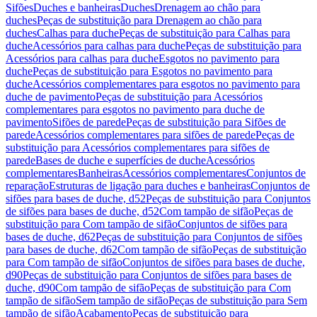
Sifões
Duches e banheiras
Duches
Drenagem ao chão para
duches
Peças de substituição para Drenagem ao chão para
duches
Calhas para duche
Peças de substituição para Calhas para
duche
Acessórios para calhas para duche
Peças de substituição para
Acessórios para calhas para duche
Esgotos no pavimento para
duche
Peças de substituição para Esgotos no pavimento para
duche
Acessórios complementares para esgotos no pavimento para
duche de pavimento
Peças de substituição para Acessórios
complementares para esgotos no pavimento para duche de
pavimento
Sifões de parede
Peças de substituição para Sifões de
parede
Acessórios complementares para sifões de parede
Peças de
substituição para Acessórios complementares para sifões de
parede
Bases de duche e superfícies de duche
Acessórios
complementares
Banheiras
Acessórios complementares
Conjuntos de
reparação
Estruturas de ligação para duches e banheiras
Conjuntos de
sifões para bases de duche, d52
Peças de substituição para Conjuntos
de sifões para bases de duche, d52
Com tampão de sifão
Peças de
substituição para Com tampão de sifão
Conjuntos de sifões para
bases de duche, d62
Peças de substituição para Conjuntos de sifões
para bases de duche, d62
Com tampão de sifão
Peças de substituição
para Com tampão de sifão
Conjuntos de sifões para bases de duche,
d90
Peças de substituição para Conjuntos de sifões para bases de
duche, d90
Com tampão de sifão
Peças de substituição para Com
tampão de sifão
Sem tampão de sifão
Peças de substituição para Sem
tampão de sifão
Acabamento
Peças de substituição para