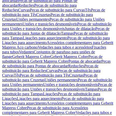
abocardar
Peças de substituição para Pontas de
abocardar
Reduções
Peças de substituição para
Reduções
Curvas
Peças de substituição para Curvas
Tês
Peças de
substituição para Tês
Cruzetas
Peças de substituição para
Cruzetas
Uniões permanentes
Peças de substituição para Uniões
permanentes
Uniões e transições desmontáveis
Peças de substituição
para Uniões e transições desmontáveis
Juntas de dilatação
Peças de
substituição para Juntas de dilatação
Tampas
Peças de substituição
para Tampas
Ligações para aquecimento
Peças de substituição para
Ligações para aquecimento
Acessórios complementares para Geberit
Mapress Aço carbono
Vedações para tubos e acessórios
Fixações
para tubos
Vedantes
Conjuntos de parafuso para uniões de
flange
Geberit Mapress Cobre
Geberit Mapress Cobre
Peças de
substituição para Geberit Mapress Cobre
Pontas de abocardar
Peças
de substituição para Pontas de abocardar
Reduções
Peças de
substituição para Reduções
Curvas
Peças de substituição para
Curvas
Tês
Peças de substituição para Tês
Cruzetas
Peças de
substituição para Cruzetas
Uniões permanentes
Peças de substituição
para Uniões permanentes
Uniões e transições desmontáveis
Peças de
substituição para Uniões e transições desmontáveis
Tampas
Peças de
substituição para Tampas
Ligações
Peças de substituição para
Ligações
Ligações para aquecimento
Peças de substituição para
Ligações para aquecimento
Acessórios complementares para Geberit
Mapress Cobre
Peças de substituição para Acessórios
complementares para Geberit Mapress Cobre
Vedações para tubos e