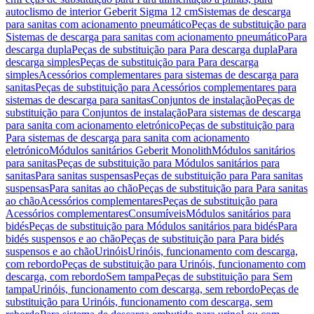
autoclismo de interior Geberit Sigma 12 cm
Sistemas de descarga
para sanitas com acionamento pneumático
Peças de substituição para
Sistemas de descarga para sanitas com acionamento pneumático
Para
descarga dupla
Peças de substituição para Para descarga dupla
Para
descarga simples
Peças de substituição para Para descarga
simples
Acessórios complementares para sistemas de descarga para
sanitas
Peças de substituição para Acessórios complementares para
sistemas de descarga para sanitas
Conjuntos de instalação
Peças de
substituição para Conjuntos de instalação
Para sistemas de descarga
para sanita com acionamento eletrónico
Peças de substituição para
Para sistemas de descarga para sanita com acionamento
eletrónico
Módulos sanitários Geberit Monolith
Módulos sanitários
para sanitas
Peças de substituição para Módulos sanitários para
sanitas
Para sanitas suspensas
Peças de substituição para Para sanitas
suspensas
Para sanitas ao chão
Peças de substituição para Para sanitas
ao chão
Acessórios complementares
Peças de substituição para
Acessórios complementares
Consumíveis
Módulos sanitários para
bidés
Peças de substituição para Módulos sanitários para bidés
Para
bidés suspensos e ao chão
Peças de substituição para Para bidés
suspensos e ao chão
Urinóis
Urinóis, funcionamento com descarga,
com rebordo
Peças de substituição para Urinóis, funcionamento com
descarga, com rebordo
Sem tampa
Peças de substituição para Sem
tampa
Urinóis, funcionamento com descarga, sem rebordo
Peças de
substituição para Urinóis, funcionamento com descarga, sem