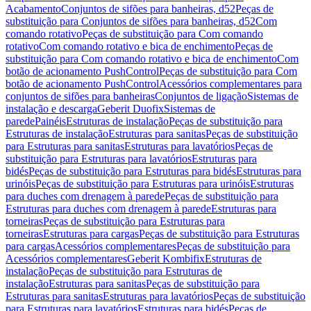
Acabamento
Conjuntos de sifões para banheiras, d52
Peças de
substituição para Conjuntos de sifões para banheiras, d52
Com
comando rotativo
Peças de substituição para Com comando
rotativo
Com comando rotativo e bica de enchimento
Peças de
substituição para Com comando rotativo e bica de enchimento
Com
botão de acionamento PushControl
Peças de substituição para Com
botão de acionamento PushControl
Acessórios complementares para
conjuntos de sifões para banheiras
Conjuntos de ligação
Sistemas de
instalação e descarga
Geberit Duofix
Sistemas de
parede
Painéis
Estruturas de instalação
Peças de substituição para
Estruturas de instalação
Estruturas para sanitas
Peças de substituição
para Estruturas para sanitas
Estruturas para lavatórios
Peças de
substituição para Estruturas para lavatórios
Estruturas para
bidés
Peças de substituição para Estruturas para bidés
Estruturas para
urinóis
Peças de substituição para Estruturas para urinóis
Estruturas
para duches com drenagem à parede
Peças de substituição para
Estruturas para duches com drenagem à parede
Estruturas para
torneiras
Peças de substituição para Estruturas para
torneiras
Estruturas para cargas
Peças de substituição para Estruturas
para cargas
Acessórios complementares
Peças de substituição para
Acessórios complementares
Geberit Kombifix
Estruturas de
instalação
Peças de substituição para Estruturas de
instalação
Estruturas para sanitas
Peças de substituição para
Estruturas para sanitas
Estruturas para lavatórios
Peças de substituição
para Estruturas para lavatórios
Estruturas para bidés
Peças de