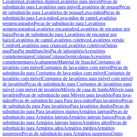
Lavatórios
Lavatórios duplos
Lavatórios para móvel
Peças de
substituição para Lavatórios para móvel
Lavatórios de pousar
Peças
de substituição para Lavatórios de pousar
Lava-mãos
Peças de
substituição para Lava-mãos
Lava-mãos de canto
Lavatórios
semiencastrados
Peças de substituição para Lavatórios
semiencastrados
Lavatórios encastrados
Lavatórios de encastrar por
baixo
Peças de substituição para Lavatórios de encastrar por
baixo
Lavatórios de canto
Lavatórios coletivos
Lavatórios versão
Comfort
Lavatórios para crianças
Lavatórios coletivos
Outras
pias
Pias
Pia multifunções
Pia de laboratório
Acessórios
complementares
Colunas
Colunas
Semicolunas
Acessórios
complementares
Acabamento
Material de fixação
Conjuntos de
lavatório com móvel
Conjuntos de lava-mãos com móvel
Peças de
substituição para Conjuntos de lava-mãos com móvel
Conjuntos de
lavatório com móvel
Conjuntos de lavatórios para móvel com móvel
de lavatório
Peças de substituição para Conjuntos de lavatórios para
móvel com móvel de lavatório
Móveis de casa de banho
Móveis para
lavatório
Peças de substituição para Móveis para lavatório
Para lava-
mãos
Peças de substituição para Para lava-mãos
Para lavatórios
Peças
de substituição para Para lavatórios
Para lavatórios duplos
Peças de
substituição para Para lavatórios duplos
Armários laterais
Peças de
substituição para Armários laterais
Armários laterais baixos
Peças de
substituição para Armários laterais baixos
Armários altos
Peças de
substituição para Armários altos
Armários médios
Armários
suspensos
Peças de substituição para Armários suspensos
Outro