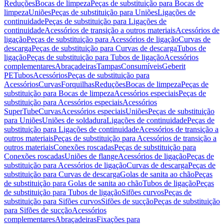
Reduções
Bocas de limpeza
Peças de substituição para Bocas de
limpeza
Uniões
Peças de substituição para Uniões
Ligações de
continuidade
Peças de substituição para Ligações de
continuidade
Acessórios de transição a outros materiais
Acessórios de
ligação
Peças de substituição para Acessórios de ligação
Curvas de
descarga
Peças de substituição para Curvas de descarga
Tubos de
ligação
Peças de substituição para Tubos de ligação
Acessórios
complementares
Abraçadeiras
Tampas
Consumíveis
Geberit
PE
Tubos
Acessórios
Peças de substituição para
Acessórios
Curvas
Forquilhas
Reduções
Bocas de limpeza
Peças de
substituição para Bocas de limpeza
Acessórios especiais
Peças de
substituição para Acessórios especiais
Acessórios
SuperTube
Curvas
Acessórios especiais
Uniões
Peças de substituição
para Uniões
Uniões de soldadura
Ligações de continuidade
Peças de
substituição para Ligações de continuidade
Acessórios de transição a
outros materiais
Peças de substituição para Acessórios de transição a
outros materiais
Conexões roscadas
Peças de substituição para
Conexões roscadas
Uniões de flange
Acessórios de ligação
Peças de
substituição para Acessórios de ligação
Curvas de descarga
Peças de
substituição para Curvas de descarga
Golas de sanita ao chão
Peças
de substituição para Golas de sanita ao chão
Tubos de ligação
Peças
de substituição para Tubos de ligação
Sifões curvos
Peças de
substituição para Sifões curvos
Sifões de sucção
Peças de substituição
para Sifões de sucção
Acessórios
complementares
Abraçadeiras
Fixações para