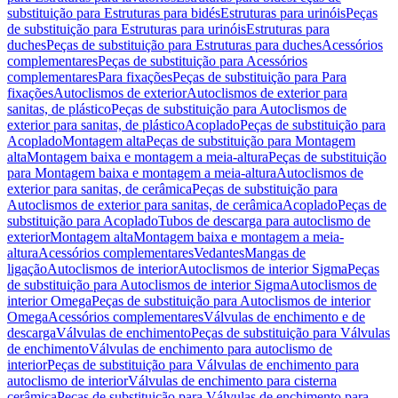
substituição para Estruturas para bidés
Estruturas para urinóis
Peças
de substituição para Estruturas para urinóis
Estruturas para
duches
Peças de substituição para Estruturas para duches
Acessórios
complementares
Peças de substituição para Acessórios
complementares
Para fixações
Peças de substituição para Para
fixações
Autoclismos de exterior
Autoclismos de exterior para
sanitas, de plástico
Peças de substituição para Autoclismos de
exterior para sanitas, de plástico
Acoplado
Peças de substituição para
Acoplado
Montagem alta
Peças de substituição para Montagem
alta
Montagem baixa e montagem a meia-altura
Peças de substituição
para Montagem baixa e montagem a meia-altura
Autoclismos de
exterior para sanitas, de cerâmica
Peças de substituição para
Autoclismos de exterior para sanitas, de cerâmica
Acoplado
Peças de
substituição para Acoplado
Tubos de descarga para autoclismo de
exterior
Montagem alta
Montagem baixa e montagem a meia-
altura
Acessórios complementares
Vedantes
Mangas de
ligação
Autoclismos de interior
Autoclismos de interior Sigma
Peças
de substituição para Autoclismos de interior Sigma
Autoclismos de
interior Omega
Peças de substituição para Autoclismos de interior
Omega
Acessórios complementares
Válvulas de enchimento e de
descarga
Válvulas de enchimento
Peças de substituição para Válvulas
de enchimento
Válvulas de enchimento para autoclismo de
interior
Peças de substituição para Válvulas de enchimento para
autoclismo de interior
Válvulas de enchimento para cisterna
cerâmica
Peças de substituição para Válvulas de enchimento para