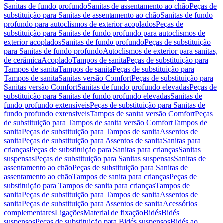
Sanitas de fundo profundo
Sanitas de assentamento ao chão
Peças de
substituição para Sanitas de assentamento ao chão
Sanitas de fundo
profundo para autoclismos de exterior acoplados
Peças de
substituição para Sanitas de fundo profundo para autoclismos de
exterior acoplados
Sanitas de fundo profundo
Peças de substituição
para Sanitas de fundo profundo
Autoclismos de exterior para sanitas,
de cerâmica
Acoplado
Tampos de sanita
Peças de substituição para
Tampos de sanita
Tampos de sanita
Peças de substituição para
Tampos de sanita
Sanitas versão Comfort
Peças de substituição para
Sanitas versão Comfort
Sanitas de fundo profundo elevadas
Peças de
substituição para Sanitas de fundo profundo elevadas
Sanitas de
fundo profundo extensíveis
Peças de substituição para Sanitas de
fundo profundo extensíveis
Tampos de sanita versão Comfort
Peças
de substituição para Tampos de sanita versão Comfort
Tampos de
sanita
Peças de substituição para Tampos de sanita
Assentos de
sanita
Peças de substituição para Assentos de sanita
Sanitas para
crianças
Peças de substituição para Sanitas para crianças
Sanitas
suspensas
Peças de substituição para Sanitas suspensas
Sanitas de
assentamento ao chão
Peças de substituição para Sanitas de
assentamento ao chão
Tampos de sanita para crianças
Peças de
substituição para Tampos de sanita para crianças
Tampos de
sanita
Peças de substituição para Tampos de sanita
Assentos de
sanita
Peças de substituição para Assentos de sanita
Acessórios
complementares
Ligações
Material de fixação
Bidés
Bidés
suspensos
Peças de substituição para Bidés suspensos
Bidés ao