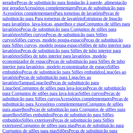
gerador
Peças de substituição para Instalação à parede, alimentação
por gerador
Acessórios complementares
Peças de substituição para
Acessórios complementares
Para torneiras de lavatório
Peças de
substituição para Para torneiras de lavatório
Estruturas de ligação
para lavatórios, lava-loiças, aparelhos e pias
Conjuntos de sifões para
lavatórios
Peças de substituição para Conjuntos de sifões para
lavatórios
Sifões curvos
Peças de substituição para Sifões
curvos
Sifões curvos, modelo poupa-espaço
Peças de substituição
para Sifões curvos, modelo poupa-espaço
Sifões de tubo interior para
lavatórios
Peças de substituição para Sifões de tubo interior para
lavatórios
Sifões de tubo interior para lavatórios, modelo
economizador de espaço
Peças de substituição para Sifões de tubo
interior para lavatórios, modelo economizador de espaço
Sifões
embutidos
Peças de substituição para Sifões embutidos
Ligações ao
lavatório
Peças de substituição para Ligações ao
lavatório
Tampas
Ligações
Peças de substituição para
Ligações
Conjuntos de sifões para lava-loiças
Peças de substituição
para Conjuntos de sifões para lava-loiças
Sifões curvos
Peças de
substituição para Sifões curvos
Acessórios complementares
Peças de
substituição para Acessórios complementares
Conjuntos de sifões
para aparelhos
Peças de substituição para Conjuntos de sifões para
aparelhos
Sifões embutidos
Peças de substituição para Sifões
embutidos
Sifões exteriores
Peças de substituição para Sifões
exteriores
Conjuntos de sifões para pias
Peças de substituição para
Conjuntos de sifões para pias
Sifões
Peças de substituição para