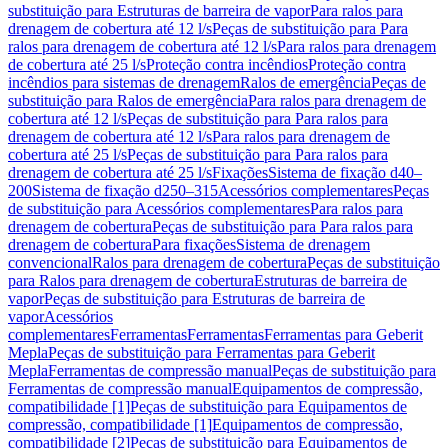
substituição para Estruturas de barreira de vapor
Para ralos para
drenagem de cobertura até 12 l/s
Peças de substituição para Para
ralos para drenagem de cobertura até 12 l/s
Para ralos para drenagem
de cobertura até 25 l/s
Proteção contra incêndios
Proteção contra
incêndios para sistemas de drenagem
Ralos de emergência
Peças de
substituição para Ralos de emergência
Para ralos para drenagem de
cobertura até 12 l/s
Peças de substituição para Para ralos para
drenagem de cobertura até 12 l/s
Para ralos para drenagem de
cobertura até 25 l/s
Peças de substituição para Para ralos para
drenagem de cobertura até 25 l/s
Fixações
Sistema de fixação d40–
200
Sistema de fixação d250–315
Acessórios complementares
Peças
de substituição para Acessórios complementares
Para ralos para
drenagem de cobertura
Peças de substituição para Para ralos para
drenagem de cobertura
Para fixações
Sistema de drenagem
convencional
Ralos para drenagem de cobertura
Peças de substituição
para Ralos para drenagem de cobertura
Estruturas de barreira de
vapor
Peças de substituição para Estruturas de barreira de
vapor
Acessórios
complementares
Ferramentas
Ferramentas
Ferramentas para Geberit
Mepla
Peças de substituição para Ferramentas para Geberit
Mepla
Ferramentas de compressão manual
Peças de substituição para
Ferramentas de compressão manual
Equipamentos de compressão,
compatibilidade [1]
Peças de substituição para Equipamentos de
compressão, compatibilidade [1]
Equipamentos de compressão,
compatibilidade [2]
Peças de substituição para Equipamentos de