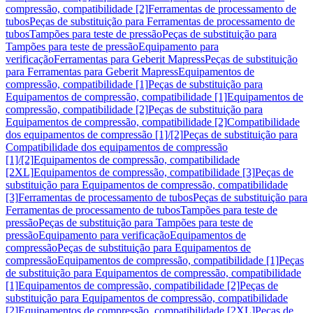
compressão, compatibilidade [2]
Ferramentas de processamento de
tubos
Peças de substituição para Ferramentas de processamento de
tubos
Tampões para teste de pressão
Peças de substituição para
Tampões para teste de pressão
Equipamento para
verificação
Ferramentas para Geberit Mapress
Peças de substituição
para Ferramentas para Geberit Mapress
Equipamentos de
compressão, compatibilidade [1]
Peças de substituição para
Equipamentos de compressão, compatibilidade [1]
Equipamentos de
compressão, compatibilidade [2]
Peças de substituição para
Equipamentos de compressão, compatibilidade [2]
Compatibilidade
dos equipamentos de compressão [1]/[2]
Peças de substituição para
Compatibilidade dos equipamentos de compressão
[1]/[2]
Equipamentos de compressão, compatibilidade
[2XL]
Equipamentos de compressão, compatibilidade [3]
Peças de
substituição para Equipamentos de compressão, compatibilidade
[3]
Ferramentas de processamento de tubos
Peças de substituição para
Ferramentas de processamento de tubos
Tampões para teste de
pressão
Peças de substituição para Tampões para teste de
pressão
Equipamento para verificação
Equipamentos de
compressão
Peças de substituição para Equipamentos de
compressão
Equipamentos de compressão, compatibilidade [1]
Peças
de substituição para Equipamentos de compressão, compatibilidade
[1]
Equipamentos de compressão, compatibilidade [2]
Peças de
substituição para Equipamentos de compressão, compatibilidade
[2]
Equipamentos de compressão, compatibilidade [2XL]
Peças de