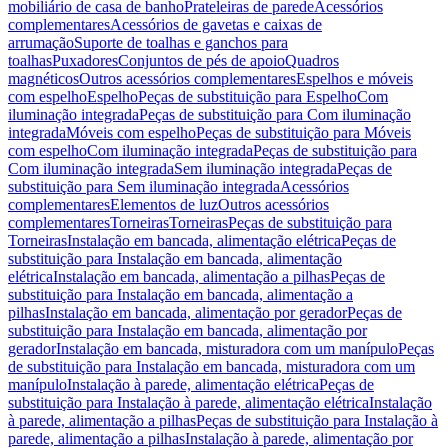
mobiliário de casa de banho
Prateleiras de parede
Acessórios
complementares
Acessórios de gavetas e caixas de
arrumação
Suporte de toalhas e ganchos para
toalhas
Puxadores
Conjuntos de pés de apoio
Quadros
magnéticos
Outros acessórios complementares
Espelhos e móveis
com espelho
Espelho
Peças de substituição para Espelho
Com
iluminação integrada
Peças de substituição para Com iluminação
integrada
Móveis com espelho
Peças de substituição para Móveis
com espelho
Com iluminação integrada
Peças de substituição para
Com iluminação integrada
Sem iluminação integrada
Peças de
substituição para Sem iluminação integrada
Acessórios
complementares
Elementos de luz
Outros acessórios
complementares
Torneiras
Torneiras
Peças de substituição para
Torneiras
Instalação em bancada, alimentação elétrica
Peças de
substituição para Instalação em bancada, alimentação
elétrica
Instalação em bancada, alimentação a pilhas
Peças de
substituição para Instalação em bancada, alimentação a
pilhas
Instalação em bancada, alimentação por gerador
Peças de
substituição para Instalação em bancada, alimentação por
gerador
Instalação em bancada, misturadora com um manípulo
Peças
de substituição para Instalação em bancada, misturadora com um
manípulo
Instalação à parede, alimentação elétrica
Peças de
substituição para Instalação à parede, alimentação elétrica
Instalação
à parede, alimentação a pilhas
Peças de substituição para Instalação à
parede, alimentação a pilhas
Instalação à parede, alimentação por