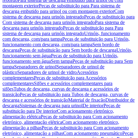
rebordo
Para sistema de descarga embutido para urinol ou com
montagem exterior
Peças de substituição para Para sistema de
descarga embutido para urinol ou com montagem exterior
Com
sistema de descarga para urinóis integrado
Peças de substituição para
Com sistema de descarga para urinóis integrado
Para sistema de
descarga para urinóis integrado
Peças de substituição para Para
sistema de descarga para urinóis integrado
Urinóis, funcionamento
com descarga, com/para tampa
Peças de substituição para Urinóis,
funcionamento com descarga, com/para tampa
Sem bordo de
descarga
Peças de substituição para Sem bordo de descarga
Urinóis,
funcionamento sem água
Peças de substituição para Urinóis,
funcionamento sem água
Sem tampa
Peças de substituição para Sem
tampa
Separadores de urinol
Separadores de urinol de
plástico
Separadores de urinol de vidro
Acessórios
complementares
Peças de substituição para Acessórios
complementares
Sifões e acessórios complementares para
sifões
Tubos de descarga, curvas de descarga e acessórios de
transição
Peças de substituição para Tubos de descarga, curvas de
descarga e acessórios de transição
Material de fixação
Distribuidor de
descarga
Sistemas de descarga para urinol
De interior
Peças de
substituição para De interior
Com acionamento eletrónico,
alimentação elétrica
Peças de substituição para Com acionamento
eletrónico, alimentação elétrica
Com acionamento eletrónico,
alimentação a pilhas
Peças de substituição para Com acionamento
eletrónico, alimentação a pilhas
Com acionamento pneumático
Peças