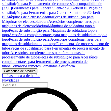
substituição para Equipamentos de compressão, compatibilidade
[2XL]
Ferramentas para Geberit Silent-db20/Geberit PE
Peças de
substituição para Ferramentas para Geberit Silent-db20/Geberit
PE
Máquinas de eletrossoldadura
Peças de substituição para
Máquinas de eletrossoldadura
Acessórios complementares para
máquinas de eletrossoldadura
Máquinas de soldadura topo a
topo
Peças de substituição para Máquinas de soldadura topo a
topo
Acessórios complementares para máquinas de soldadura topo a
topo
Peças de substituição para Acessórios complementares para
máquinas de soldadura topo a topo
Ferramentas de processamento de
tubos
Peças de substituição para Ferramentas de processamento de
tubos
Acessórios complementares para ferramentas de
processamento de tubos
Peças de substituição para Acessórios
complementares para ferramentas de processamento de
tubos
Comandos remotos
Comandos à distância
Categorias de produto
Linhas de casa de banho
Novidades