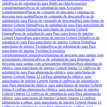
chão
Peças de substituição para Bidés ao chão
Acessórios
complementares
Peças de substituição para Acessórios
complementares
Placas de comando de descarga e sistemas de
descarga para sanitas
Placas de comando de descarga
Peças de
substituição para Placas de comando de descarga
Para autoclismo de
interior Geberit Sigma
Peças de substituição para Para autoclismo de
interior Geberit Sigma
Para autoclismo de interior Geberit
Omega
Peças de substituição para Para autoclismo de interior
Geberit Omega
Para autoclismo de interior Geberit Delta
Peças de
substituição para Para autoclismo de interior Geberit Delta
Para
autoclismo de interior Twinline
Peças de substituição para Para
autoclismo de interior Twinline
Acessórios
complementares
Consumíveis
Sistemas de descarga para sanitas com
acionamento eletrónico
Peças de substituição para Sistemas de
descarga para sanitas com acionamento eletrónico
Para alimentação
elétrica, para autoclismo de interior Geberit Sigma 12 cm
Peças de
substituição para Para alimentação elétrica, para autoclismo de
interior Geberit Sigma 12 cm
Para alimentação elétrica, para
autoclismos de interior Geberit Sigma 8 cm
Peças de substituição
para Para alimentação elétrica, para autoclismos de interior Geberit
Sigma 8 cm
Para alimentação elétrica, para autoclismo de interior
Geberit Omega 12 cm
Peças de substituição para Para alimentação
elétrica, para autoclismo de interior Geberit Omega 12 cm
Para
alimentação a pilhas, para autoclismo de interior Geberit Sigma 12
cm
Peças de substituição para Para alimentação a pilhas, para