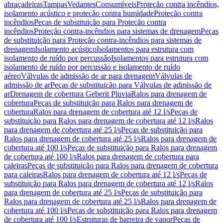
abraçadeiras
Tampas
Vedantes
Consumíveis
Proteção contra incêndios,
isolamento acústico e proteção contra humidade
Proteção contra
incêndios
Peças de substituição para Proteção contra
incêndios
Proteção contra-incêndios para sistemas de drenagem
Peças
de substituição para Proteção contra-incêndios para sistemas de
drenagem
Isolamento acústico
Isolamentos para estrutura com
isolamento de ruído por percussão
Isolamentos para estrutura com
isolamento de ruído por percussão e isolamento de ruído
aéreo
Válvulas de admissão de ar para drenagem
Válvulas de
admissão de ar
Peças de substituição para Válvulas de admissão de
ar
Drenagem de cobertura Geberit Pluvia
Ralos para drenagem de
cobertura
Peças de substituição para Ralos para drenagem de
cobertura
Ralos para drenagem de cobertura até 12 l/s
Peças de
substituição para Ralos para drenagem de cobertura até 12 l/s
Ralos
para drenagem de cobertura até 25 l/s
Peças de substituição para
Ralos para drenagem de cobertura até 25 l/s
Ralos para drenagem de
cobertura até 100 l/s
Peças de substituição para Ralos para drenagem
de cobertura até 100 l/s
Ralos para drenagem de cobertura para
caleiras
Peças de substituição para Ralos para drenagem de cobertura
para caleiras
Ralos para drenagem de cobertura até 12 l/s
Peças de
substituição para Ralos para drenagem de cobertura até 12 l/s
Ralos
para drenagem de cobertura até 25 l/s
Peças de substituição para
Ralos para drenagem de cobertura até 25 l/s
Ralos para drenagem de
cobertura até 100 l/s
Peças de substituição para Ralos para drenagem
de cobertura até 100 l/s
Estruturas de barreira de vapor
Peças de