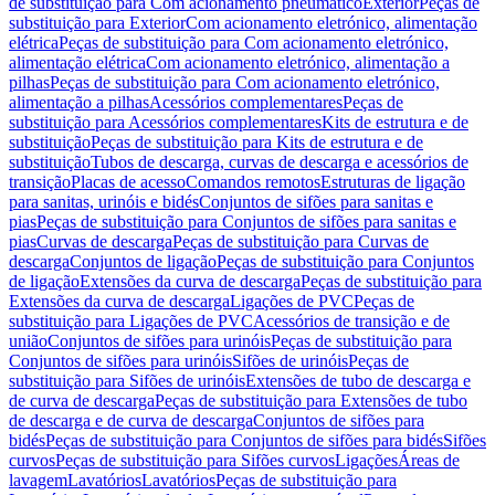
de substituição para Com acionamento pneumático
Exterior
Peças de
substituição para Exterior
Com acionamento eletrónico, alimentação
elétrica
Peças de substituição para Com acionamento eletrónico,
alimentação elétrica
Com acionamento eletrónico, alimentação a
pilhas
Peças de substituição para Com acionamento eletrónico,
alimentação a pilhas
Acessórios complementares
Peças de
substituição para Acessórios complementares
Kits de estrutura e de
substituição
Peças de substituição para Kits de estrutura e de
substituição
Tubos de descarga, curvas de descarga e acessórios de
transição
Placas de acesso
Comandos remotos
Estruturas de ligação
para sanitas, urinóis e bidés
Conjuntos de sifões para sanitas e
pias
Peças de substituição para Conjuntos de sifões para sanitas e
pias
Curvas de descarga
Peças de substituição para Curvas de
descarga
Conjuntos de ligação
Peças de substituição para Conjuntos
de ligação
Extensões da curva de descarga
Peças de substituição para
Extensões da curva de descarga
Ligações de PVC
Peças de
substituição para Ligações de PVC
Acessórios de transição e de
união
Conjuntos de sifões para urinóis
Peças de substituição para
Conjuntos de sifões para urinóis
Sifões de urinóis
Peças de
substituição para Sifões de urinóis
Extensões de tubo de descarga e
de curva de descarga
Peças de substituição para Extensões de tubo
de descarga e de curva de descarga
Conjuntos de sifões para
bidés
Peças de substituição para Conjuntos de sifões para bidés
Sifões
curvos
Peças de substituição para Sifões curvos
Ligações
Áreas de
lavagem
Lavatórios
Lavatórios
Peças de substituição para