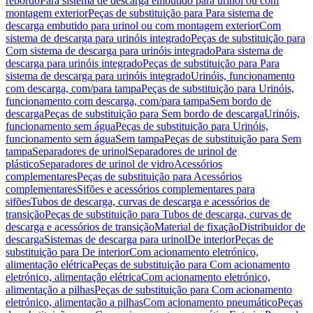
rebordo
Para sistema de descarga embutido para urinol ou com
montagem exterior
Peças de substituição para Para sistema de
descarga embutido para urinol ou com montagem exterior
Com
sistema de descarga para urinóis integrado
Peças de substituição para
Com sistema de descarga para urinóis integrado
Para sistema de
descarga para urinóis integrado
Peças de substituição para Para
sistema de descarga para urinóis integrado
Urinóis, funcionamento
com descarga, com/para tampa
Peças de substituição para Urinóis,
funcionamento com descarga, com/para tampa
Sem bordo de
descarga
Peças de substituição para Sem bordo de descarga
Urinóis,
funcionamento sem água
Peças de substituição para Urinóis,
funcionamento sem água
Sem tampa
Peças de substituição para Sem
tampa
Separadores de urinol
Separadores de urinol de
plástico
Separadores de urinol de vidro
Acessórios
complementares
Peças de substituição para Acessórios
complementares
Sifões e acessórios complementares para
sifões
Tubos de descarga, curvas de descarga e acessórios de
transição
Peças de substituição para Tubos de descarga, curvas de
descarga e acessórios de transição
Material de fixação
Distribuidor de
descarga
Sistemas de descarga para urinol
De interior
Peças de
substituição para De interior
Com acionamento eletrónico,
alimentação elétrica
Peças de substituição para Com acionamento
eletrónico, alimentação elétrica
Com acionamento eletrónico,
alimentação a pilhas
Peças de substituição para Com acionamento
eletrónico, alimentação a pilhas
Com acionamento pneumático
Peças