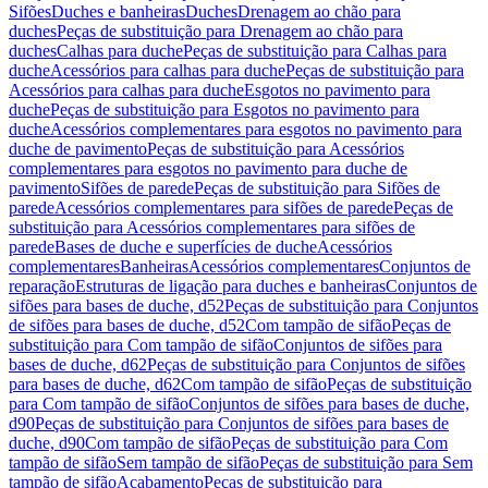
Sifões
Duches e banheiras
Duches
Drenagem ao chão para
duches
Peças de substituição para Drenagem ao chão para
duches
Calhas para duche
Peças de substituição para Calhas para
duche
Acessórios para calhas para duche
Peças de substituição para
Acessórios para calhas para duche
Esgotos no pavimento para
duche
Peças de substituição para Esgotos no pavimento para
duche
Acessórios complementares para esgotos no pavimento para
duche de pavimento
Peças de substituição para Acessórios
complementares para esgotos no pavimento para duche de
pavimento
Sifões de parede
Peças de substituição para Sifões de
parede
Acessórios complementares para sifões de parede
Peças de
substituição para Acessórios complementares para sifões de
parede
Bases de duche e superfícies de duche
Acessórios
complementares
Banheiras
Acessórios complementares
Conjuntos de
reparação
Estruturas de ligação para duches e banheiras
Conjuntos de
sifões para bases de duche, d52
Peças de substituição para Conjuntos
de sifões para bases de duche, d52
Com tampão de sifão
Peças de
substituição para Com tampão de sifão
Conjuntos de sifões para
bases de duche, d62
Peças de substituição para Conjuntos de sifões
para bases de duche, d62
Com tampão de sifão
Peças de substituição
para Com tampão de sifão
Conjuntos de sifões para bases de duche,
d90
Peças de substituição para Conjuntos de sifões para bases de
duche, d90
Com tampão de sifão
Peças de substituição para Com
tampão de sifão
Sem tampão de sifão
Peças de substituição para Sem
tampão de sifão
Acabamento
Peças de substituição para