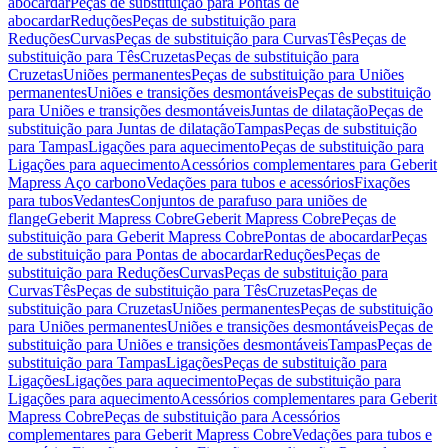
abocardar
Peças de substituição para Pontas de
abocardar
Reduções
Peças de substituição para
Reduções
Curvas
Peças de substituição para Curvas
Tês
Peças de
substituição para Tês
Cruzetas
Peças de substituição para
Cruzetas
Uniões permanentes
Peças de substituição para Uniões
permanentes
Uniões e transições desmontáveis
Peças de substituição
para Uniões e transições desmontáveis
Juntas de dilatação
Peças de
substituição para Juntas de dilatação
Tampas
Peças de substituição
para Tampas
Ligações para aquecimento
Peças de substituição para
Ligações para aquecimento
Acessórios complementares para Geberit
Mapress Aço carbono
Vedações para tubos e acessórios
Fixações
para tubos
Vedantes
Conjuntos de parafuso para uniões de
flange
Geberit Mapress Cobre
Geberit Mapress Cobre
Peças de
substituição para Geberit Mapress Cobre
Pontas de abocardar
Peças
de substituição para Pontas de abocardar
Reduções
Peças de
substituição para Reduções
Curvas
Peças de substituição para
Curvas
Tês
Peças de substituição para Tês
Cruzetas
Peças de
substituição para Cruzetas
Uniões permanentes
Peças de substituição
para Uniões permanentes
Uniões e transições desmontáveis
Peças de
substituição para Uniões e transições desmontáveis
Tampas
Peças de
substituição para Tampas
Ligações
Peças de substituição para
Ligações
Ligações para aquecimento
Peças de substituição para
Ligações para aquecimento
Acessórios complementares para Geberit
Mapress Cobre
Peças de substituição para Acessórios
complementares para Geberit Mapress Cobre
Vedações para tubos e