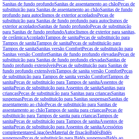
Sanitas de fundo profundo
Sanitas de assentamento ao chão
Peças de
substituição para Sanitas de assentamento ao chão
Sanitas de fundo
profundo para autoclismos de exterior acoplados
Peças de
substituição para Sanitas de fundo profundo para autoclismos de
exterior acoplados
Sanitas de fundo profundo
Peças de substituição
para Sanitas de fundo profundo
Autoclismos de exterior para sanitas,
de cerâmica
Acoplado
Tampos de sanita
Peças de substituição para
Tampos de sanita
Tampos de sanita
Peças de substituição para
Tampos de sanita
Sanitas versão Comfort
Peças de substituição para
Sanitas versão Comfort
Sanitas de fundo profundo elevadas
Peças de
substituição para Sanitas de fundo profundo elevadas
Sanitas de
fundo profundo extensíveis
Peças de substituição para Sanitas de
fundo profundo extensíveis
Tampos de sanita versão Comfort
Peças
de substituição para Tampos de sanita versão Comfort
Tampos de
sanita
Peças de substituição para Tampos de sanita
Assentos de
sanita
Peças de substituição para Assentos de sanita
Sanitas para
crianças
Peças de substituição para Sanitas para crianças
Sanitas
suspensas
Peças de substituição para Sanitas suspensas
Sanitas de
assentamento ao chão
Peças de substituição para Sanitas de
assentamento ao chão
Tampos de sanita para crianças
Peças de
substituição para Tampos de sanita para crianças
Tampos de
sanita
Peças de substituição para Tampos de sanita
Assentos de
sanita
Peças de substituição para Assentos de sanita
Acessórios
complementares
Ligações
Material de fixação
Bidés
Bidés
suspensos
Peças de substituição para Bidés suspensos
Bidés ao