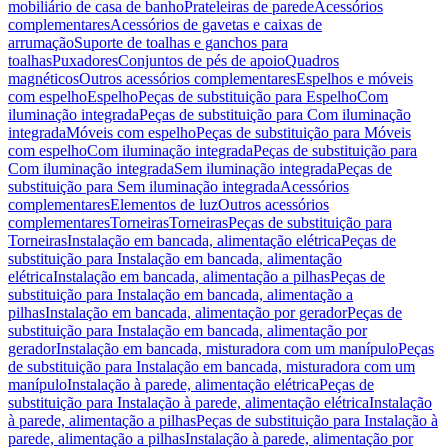
mobiliário de casa de banho
Prateleiras de parede
Acessórios
complementares
Acessórios de gavetas e caixas de
arrumação
Suporte de toalhas e ganchos para
toalhas
Puxadores
Conjuntos de pés de apoio
Quadros
magnéticos
Outros acessórios complementares
Espelhos e móveis
com espelho
Espelho
Peças de substituição para Espelho
Com
iluminação integrada
Peças de substituição para Com iluminação
integrada
Móveis com espelho
Peças de substituição para Móveis
com espelho
Com iluminação integrada
Peças de substituição para
Com iluminação integrada
Sem iluminação integrada
Peças de
substituição para Sem iluminação integrada
Acessórios
complementares
Elementos de luz
Outros acessórios
complementares
Torneiras
Torneiras
Peças de substituição para
Torneiras
Instalação em bancada, alimentação elétrica
Peças de
substituição para Instalação em bancada, alimentação
elétrica
Instalação em bancada, alimentação a pilhas
Peças de
substituição para Instalação em bancada, alimentação a
pilhas
Instalação em bancada, alimentação por gerador
Peças de
substituição para Instalação em bancada, alimentação por
gerador
Instalação em bancada, misturadora com um manípulo
Peças
de substituição para Instalação em bancada, misturadora com um
manípulo
Instalação à parede, alimentação elétrica
Peças de
substituição para Instalação à parede, alimentação elétrica
Instalação
à parede, alimentação a pilhas
Peças de substituição para Instalação à
parede, alimentação a pilhas
Instalação à parede, alimentação por