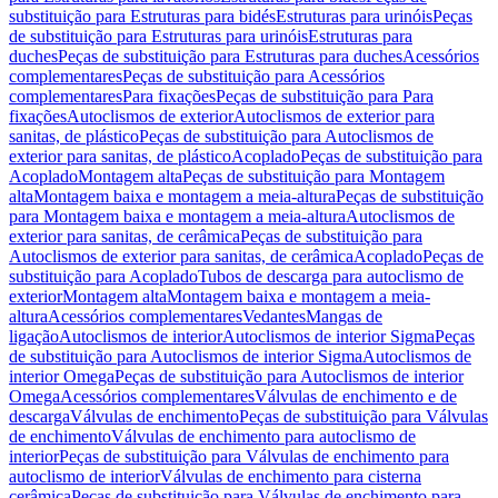
substituição para Estruturas para bidés
Estruturas para urinóis
Peças
de substituição para Estruturas para urinóis
Estruturas para
duches
Peças de substituição para Estruturas para duches
Acessórios
complementares
Peças de substituição para Acessórios
complementares
Para fixações
Peças de substituição para Para
fixações
Autoclismos de exterior
Autoclismos de exterior para
sanitas, de plástico
Peças de substituição para Autoclismos de
exterior para sanitas, de plástico
Acoplado
Peças de substituição para
Acoplado
Montagem alta
Peças de substituição para Montagem
alta
Montagem baixa e montagem a meia-altura
Peças de substituição
para Montagem baixa e montagem a meia-altura
Autoclismos de
exterior para sanitas, de cerâmica
Peças de substituição para
Autoclismos de exterior para sanitas, de cerâmica
Acoplado
Peças de
substituição para Acoplado
Tubos de descarga para autoclismo de
exterior
Montagem alta
Montagem baixa e montagem a meia-
altura
Acessórios complementares
Vedantes
Mangas de
ligação
Autoclismos de interior
Autoclismos de interior Sigma
Peças
de substituição para Autoclismos de interior Sigma
Autoclismos de
interior Omega
Peças de substituição para Autoclismos de interior
Omega
Acessórios complementares
Válvulas de enchimento e de
descarga
Válvulas de enchimento
Peças de substituição para Válvulas
de enchimento
Válvulas de enchimento para autoclismo de
interior
Peças de substituição para Válvulas de enchimento para
autoclismo de interior
Válvulas de enchimento para cisterna
cerâmica
Peças de substituição para Válvulas de enchimento para