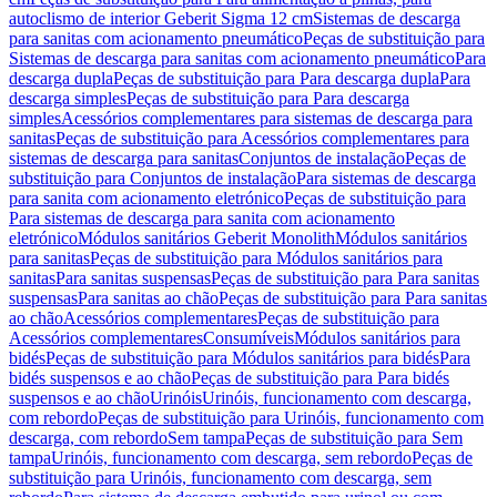
autoclismo de interior Geberit Sigma 12 cm
Sistemas de descarga
para sanitas com acionamento pneumático
Peças de substituição para
Sistemas de descarga para sanitas com acionamento pneumático
Para
descarga dupla
Peças de substituição para Para descarga dupla
Para
descarga simples
Peças de substituição para Para descarga
simples
Acessórios complementares para sistemas de descarga para
sanitas
Peças de substituição para Acessórios complementares para
sistemas de descarga para sanitas
Conjuntos de instalação
Peças de
substituição para Conjuntos de instalação
Para sistemas de descarga
para sanita com acionamento eletrónico
Peças de substituição para
Para sistemas de descarga para sanita com acionamento
eletrónico
Módulos sanitários Geberit Monolith
Módulos sanitários
para sanitas
Peças de substituição para Módulos sanitários para
sanitas
Para sanitas suspensas
Peças de substituição para Para sanitas
suspensas
Para sanitas ao chão
Peças de substituição para Para sanitas
ao chão
Acessórios complementares
Peças de substituição para
Acessórios complementares
Consumíveis
Módulos sanitários para
bidés
Peças de substituição para Módulos sanitários para bidés
Para
bidés suspensos e ao chão
Peças de substituição para Para bidés
suspensos e ao chão
Urinóis
Urinóis, funcionamento com descarga,
com rebordo
Peças de substituição para Urinóis, funcionamento com
descarga, com rebordo
Sem tampa
Peças de substituição para Sem
tampa
Urinóis, funcionamento com descarga, sem rebordo
Peças de
substituição para Urinóis, funcionamento com descarga, sem