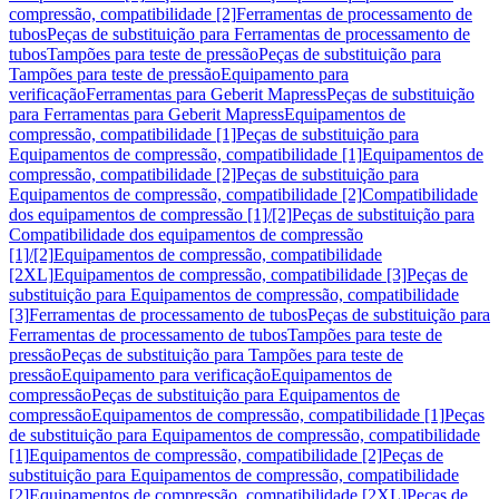
compressão, compatibilidade [2]
Ferramentas de processamento de
tubos
Peças de substituição para Ferramentas de processamento de
tubos
Tampões para teste de pressão
Peças de substituição para
Tampões para teste de pressão
Equipamento para
verificação
Ferramentas para Geberit Mapress
Peças de substituição
para Ferramentas para Geberit Mapress
Equipamentos de
compressão, compatibilidade [1]
Peças de substituição para
Equipamentos de compressão, compatibilidade [1]
Equipamentos de
compressão, compatibilidade [2]
Peças de substituição para
Equipamentos de compressão, compatibilidade [2]
Compatibilidade
dos equipamentos de compressão [1]/[2]
Peças de substituição para
Compatibilidade dos equipamentos de compressão
[1]/[2]
Equipamentos de compressão, compatibilidade
[2XL]
Equipamentos de compressão, compatibilidade [3]
Peças de
substituição para Equipamentos de compressão, compatibilidade
[3]
Ferramentas de processamento de tubos
Peças de substituição para
Ferramentas de processamento de tubos
Tampões para teste de
pressão
Peças de substituição para Tampões para teste de
pressão
Equipamento para verificação
Equipamentos de
compressão
Peças de substituição para Equipamentos de
compressão
Equipamentos de compressão, compatibilidade [1]
Peças
de substituição para Equipamentos de compressão, compatibilidade
[1]
Equipamentos de compressão, compatibilidade [2]
Peças de
substituição para Equipamentos de compressão, compatibilidade
[2]
Equipamentos de compressão, compatibilidade [2XL]
Peças de