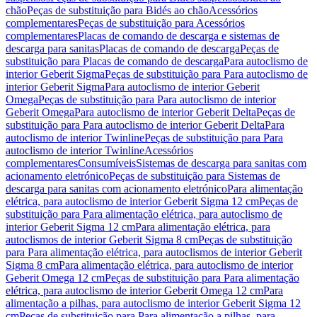
chão
Peças de substituição para Bidés ao chão
Acessórios
complementares
Peças de substituição para Acessórios
complementares
Placas de comando de descarga e sistemas de
descarga para sanitas
Placas de comando de descarga
Peças de
substituição para Placas de comando de descarga
Para autoclismo de
interior Geberit Sigma
Peças de substituição para Para autoclismo de
interior Geberit Sigma
Para autoclismo de interior Geberit
Omega
Peças de substituição para Para autoclismo de interior
Geberit Omega
Para autoclismo de interior Geberit Delta
Peças de
substituição para Para autoclismo de interior Geberit Delta
Para
autoclismo de interior Twinline
Peças de substituição para Para
autoclismo de interior Twinline
Acessórios
complementares
Consumíveis
Sistemas de descarga para sanitas com
acionamento eletrónico
Peças de substituição para Sistemas de
descarga para sanitas com acionamento eletrónico
Para alimentação
elétrica, para autoclismo de interior Geberit Sigma 12 cm
Peças de
substituição para Para alimentação elétrica, para autoclismo de
interior Geberit Sigma 12 cm
Para alimentação elétrica, para
autoclismos de interior Geberit Sigma 8 cm
Peças de substituição
para Para alimentação elétrica, para autoclismos de interior Geberit
Sigma 8 cm
Para alimentação elétrica, para autoclismo de interior
Geberit Omega 12 cm
Peças de substituição para Para alimentação
elétrica, para autoclismo de interior Geberit Omega 12 cm
Para
alimentação a pilhas, para autoclismo de interior Geberit Sigma 12
cm
Peças de substituição para Para alimentação a pilhas, para