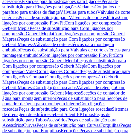
acessórios
Fixações para tubos
Fixações para ligações
Peças de
substituição para Fixações para ligações
Vedantes
Conjuntos de
parafuso para uniões de flange
Válvulas para tubos
Válvulas de corte
esféricas
Peças de substituição para Válvulas de corte esféricas
Com
ligações por compressão FlowFit
Com ligações por compressão
Geberit Mepla
Peças de substituição para Com ligações por
compressão Geberit Mepla
Com ligações por compressão Geberit
Mapress
Peças de substituição para Com ligações por compressão
Geberit Mapress
Válvulas de corte esféricas para montagem
embutido
Peças de substituição para Válvulas de corte esféricas para
montagem embutido
Com ligações por compressão FlowFit
Com
ligações por compressão Geberit Mepla
Peças de substituição para
Com ligações por compressão Geberit Mepla
Com ligações por
compressão Volex
Com ligações Compact
Peças de substituição para
Com ligações Compact
Com ligações por compressão Geberit
Mapress
Peças de substituição para Com ligações por compressão
Geberit Mapress
Com ligações roscadas
Válvulas de retenção
Com
ligações por compressão Geberit Mapress
Secções de contador de
água para montagem interior
Peças de substituição para Secções de
contador de água para montagem interior
Com ligações
roscadas
Peças de substituição para Com ligações roscadas
Sistemas
de drenagem de edifícios
Geberit Silent-PP
Tubos
Peças de
substituição para Tubos
Acessórios
Peças de substituição para
Acessórios
Curvas
Peças de substituição para Curvas
Forquilhas
Peças
de substituição para Forquilhas
Reduções
Peças de substituição para