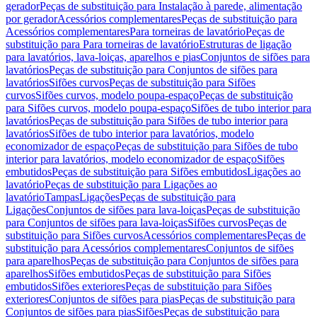
gerador
Peças de substituição para Instalação à parede, alimentação
por gerador
Acessórios complementares
Peças de substituição para
Acessórios complementares
Para torneiras de lavatório
Peças de
substituição para Para torneiras de lavatório
Estruturas de ligação
para lavatórios, lava-loiças, aparelhos e pias
Conjuntos de sifões para
lavatórios
Peças de substituição para Conjuntos de sifões para
lavatórios
Sifões curvos
Peças de substituição para Sifões
curvos
Sifões curvos, modelo poupa-espaço
Peças de substituição
para Sifões curvos, modelo poupa-espaço
Sifões de tubo interior para
lavatórios
Peças de substituição para Sifões de tubo interior para
lavatórios
Sifões de tubo interior para lavatórios, modelo
economizador de espaço
Peças de substituição para Sifões de tubo
interior para lavatórios, modelo economizador de espaço
Sifões
embutidos
Peças de substituição para Sifões embutidos
Ligações ao
lavatório
Peças de substituição para Ligações ao
lavatório
Tampas
Ligações
Peças de substituição para
Ligações
Conjuntos de sifões para lava-loiças
Peças de substituição
para Conjuntos de sifões para lava-loiças
Sifões curvos
Peças de
substituição para Sifões curvos
Acessórios complementares
Peças de
substituição para Acessórios complementares
Conjuntos de sifões
para aparelhos
Peças de substituição para Conjuntos de sifões para
aparelhos
Sifões embutidos
Peças de substituição para Sifões
embutidos
Sifões exteriores
Peças de substituição para Sifões
exteriores
Conjuntos de sifões para pias
Peças de substituição para
Conjuntos de sifões para pias
Sifões
Peças de substituição para