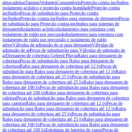
abraçadeiras
Tampas
Vedantes
Consumíveis
Proteção contra incêndios,
isolamento acústico e proteção contra humidade
Proteção contra
incêndios
Peças de substituição para Proteção contra
incêndios
Proteção contra-incêndios para sistemas de drenagem
Peças
de substituição para Proteção contra-incêndios para sistemas de
drenagem
Isolamento acústico
Isolamentos para estrutura com
isolamento de ruído por percussão
Isolamentos para estrutura com
isolamento de ruído por percussão e isolamento de ruído
aéreo
Válvulas de admissão de ar para drenagem
Válvulas de
admissão de ar
Peças de substituição para Válvulas de admissão de
ar
Drenagem de cobertura Geberit Pluvia
Ralos para drenagem de
cobertura
Peças de substituição para Ralos para drenagem de
cobertura
Ralos para drenagem de cobertura até 12 l/s
Peças de
substituição para Ralos para drenagem de cobertura até 12 l/s
Ralos
para drenagem de cobertura até 25 l/s
Peças de substituição para
Ralos para drenagem de cobertura até 25 l/s
Ralos para drenagem de
cobertura até 100 l/s
Peças de substituição para Ralos para drenagem
de cobertura até 100 l/s
Ralos para drenagem de cobertura para
caleiras
Peças de substituição para Ralos para drenagem de cobertura
para caleiras
Ralos para drenagem de cobertura até 12 l/s
Peças de
substituição para Ralos para drenagem de cobertura até 12 l/s
Ralos
para drenagem de cobertura até 25 l/s
Peças de substituição para
Ralos para drenagem de cobertura até 25 l/s
Ralos para drenagem de
cobertura até 100 l/s
Peças de substituição para Ralos para drenagem
de cobertura até 100 l/s
Estruturas de barreira de vapor
Peças de