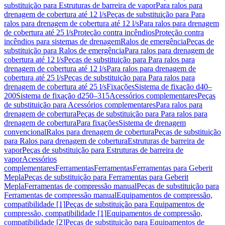
substituição para Estruturas de barreira de vapor
Para ralos para
drenagem de cobertura até 12 l/s
Peças de substituição para Para
ralos para drenagem de cobertura até 12 l/s
Para ralos para drenagem
de cobertura até 25 l/s
Proteção contra incêndios
Proteção contra
incêndios para sistemas de drenagem
Ralos de emergência
Peças de
substituição para Ralos de emergência
Para ralos para drenagem de
cobertura até 12 l/s
Peças de substituição para Para ralos para
drenagem de cobertura até 12 l/s
Para ralos para drenagem de
cobertura até 25 l/s
Peças de substituição para Para ralos para
drenagem de cobertura até 25 l/s
Fixações
Sistema de fixação d40–
200
Sistema de fixação d250–315
Acessórios complementares
Peças
de substituição para Acessórios complementares
Para ralos para
drenagem de cobertura
Peças de substituição para Para ralos para
drenagem de cobertura
Para fixações
Sistema de drenagem
convencional
Ralos para drenagem de cobertura
Peças de substituição
para Ralos para drenagem de cobertura
Estruturas de barreira de
vapor
Peças de substituição para Estruturas de barreira de
vapor
Acessórios
complementares
Ferramentas
Ferramentas
Ferramentas para Geberit
Mepla
Peças de substituição para Ferramentas para Geberit
Mepla
Ferramentas de compressão manual
Peças de substituição para
Ferramentas de compressão manual
Equipamentos de compressão,
compatibilidade [1]
Peças de substituição para Equipamentos de
compressão, compatibilidade [1]
Equipamentos de compressão,
compatibilidade [2]
Peças de substituição para Equipamentos de