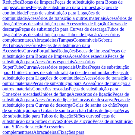
Reduções
Bocas de limpeza
Peças de substituição para Bocas de
limpeza
Uniões
Peças de substituição para Uniões
Ligações de
continuidade
Peças de substituição para Ligações de
continuidade
Acessórios de transição a outros materiais
Acessórios de
ligação
Peças de substituição para Acessórios de ligação
Curvas de
descarga
Peças de substituição para Curvas de descarga
Tubos de
ligação
Peças de substituição para Tubos de ligação
Acessórios
complementares
Abraçadeiras
Tampas
Consumíveis
Geberit
PE
Tubos
Acessórios
Peças de substituição para
Acessórios
Curvas
Forquilhas
Reduções
Bocas de limpeza
Peças de
substituição para Bocas de limpeza
Acessórios especiais
Peças de
substituição para Acessórios especiais
Acessórios
SuperTube
Curvas
Acessórios especiais
Uniões
Peças de substituição
para Uniões
Uniões de soldadura
Ligações de continuidade
Peças de
substituição para Ligações de continuidade
Acessórios de transição a
outros materiais
Peças de substituição para Acessórios de transição a
outros materiais
Conexões roscadas
Peças de substituição para
Conexões roscadas
Uniões de flange
Acessórios de ligação
Peças de
substituição para Acessórios de ligação
Curvas de descarga
Peças de
substituição para Curvas de descarga
Golas de sanita ao chão
Peças
de substituição para Golas de sanita ao chão
Tubos de ligação
Peças
de substituição para Tubos de ligação
Sifões curvos
Peças de
substituição para Sifões curvos
Sifões de sucção
Peças de substituição
para Sifões de sucção
Acessórios
complementares
Abraçadeiras
Fixações para