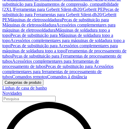
substituição para Equipamentos de compressão, compatibilidade
[2XL]
Ferramentas para Geberit Silent-db20/Geberit PE
Peças de
substituição para Ferramentas para Geberit Silent-db20/Geberit
PE
Máquinas de eletrossoldadura
Peças de substituição para
Máquinas de eletrossoldadura
Acessórios complementares para
máquinas de eletrossoldadura
Máquinas de soldadura topo a
topo
Peças de substituição para Máquinas de soldadura topo a
topo
Acessórios complementares para máquinas de soldadura topo a
topo
Peças de substituição para Acessórios complementares para
máquinas de soldadura topo a topo
Ferramentas de processamento de
tubos
Peças de substituição para Ferramentas de processamento de
tubos
Acessórios complementares para ferramentas de
processamento de tubos
Peças de substituição para Acessórios
complementares para ferramentas de processamento de
tubos
Comandos remotos
Comandos à distância
Categorias de produto
Linhas de casa de banho
Novidades