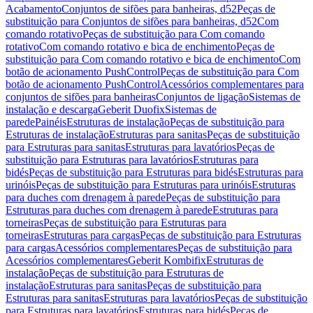
Acabamento
Conjuntos de sifões para banheiras, d52
Peças de
substituição para Conjuntos de sifões para banheiras, d52
Com
comando rotativo
Peças de substituição para Com comando
rotativo
Com comando rotativo e bica de enchimento
Peças de
substituição para Com comando rotativo e bica de enchimento
Com
botão de acionamento PushControl
Peças de substituição para Com
botão de acionamento PushControl
Acessórios complementares para
conjuntos de sifões para banheiras
Conjuntos de ligação
Sistemas de
instalação e descarga
Geberit Duofix
Sistemas de
parede
Painéis
Estruturas de instalação
Peças de substituição para
Estruturas de instalação
Estruturas para sanitas
Peças de substituição
para Estruturas para sanitas
Estruturas para lavatórios
Peças de
substituição para Estruturas para lavatórios
Estruturas para
bidés
Peças de substituição para Estruturas para bidés
Estruturas para
urinóis
Peças de substituição para Estruturas para urinóis
Estruturas
para duches com drenagem à parede
Peças de substituição para
Estruturas para duches com drenagem à parede
Estruturas para
torneiras
Peças de substituição para Estruturas para
torneiras
Estruturas para cargas
Peças de substituição para Estruturas
para cargas
Acessórios complementares
Peças de substituição para
Acessórios complementares
Geberit Kombifix
Estruturas de
instalação
Peças de substituição para Estruturas de
instalação
Estruturas para sanitas
Peças de substituição para
Estruturas para sanitas
Estruturas para lavatórios
Peças de substituição
para Estruturas para lavatórios
Estruturas para bidés
Peças de