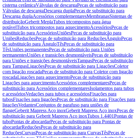
cisterna cerâmica
Válvulas de descarga
Peças de substituição para
Válvulas de descarga
Descarga dupla
Peças de substituição para
Descarga dupla
Acessórios complementares
Membranas
Sistemas de
distribuição
Geberit Mepla
Tubos tricompostos para água
potável
Tubos tricompostos para aquecimento
Acessórios
Peças de
substituição para Acessórios
Uniões
Peças de substituição para
Uniões
Reduções
Peças de substituição para Reduções
Ângulo
Peças
de substituição para Ângulo
Tês
Peças de substituição para
Tês
Uniões permanentes
Peças de substituição para Uniões
permanentes
Uniões e transições desmontáveis
Peças de substituição
para Uniões e transições desmontáveis
Tampas
Peças de substituição
para Tampas
Ligações
Peças de substituição para Ligações
Coletor
com ligação roscada
Peças de substituição para Coletor com ligação
roscada
Ligações para aquecimento
Peças de substituição para
Ligações para aquecimento
Acessórios complementares
Peças de
substituição para Acessórios complementares
Isolamentos para tubos
e acessórios
Vedações para tubos e acessórios
Fixações para
tubos
Fixações para ligações
Peças de substituição para Fixações para
ligações
Vedantes
Conjuntos de parafuso para uniões de
flange
Geberit Mapress Aço inox
Geberit Mapress Aço inox
Peças de
substituição para Geberit Mapress Aço inox
Tubos 1.4401
Pontas de
tubo
Pontas de abocardar
Peças de substituição para Pontas de
abocardar
Reduções
Peças de substituição para
Reduções
Curvas
Peças de substituição para Curvas
Tês
Peças de