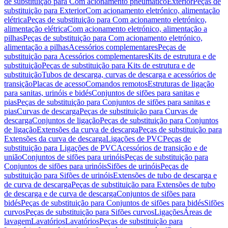
de substituição para Com acionamento pneumático
Exterior
Peças de
substituição para Exterior
Com acionamento eletrónico, alimentação
elétrica
Peças de substituição para Com acionamento eletrónico,
alimentação elétrica
Com acionamento eletrónico, alimentação a
pilhas
Peças de substituição para Com acionamento eletrónico,
alimentação a pilhas
Acessórios complementares
Peças de
substituição para Acessórios complementares
Kits de estrutura e de
substituição
Peças de substituição para Kits de estrutura e de
substituição
Tubos de descarga, curvas de descarga e acessórios de
transição
Placas de acesso
Comandos remotos
Estruturas de ligação
para sanitas, urinóis e bidés
Conjuntos de sifões para sanitas e
pias
Peças de substituição para Conjuntos de sifões para sanitas e
pias
Curvas de descarga
Peças de substituição para Curvas de
descarga
Conjuntos de ligação
Peças de substituição para Conjuntos
de ligação
Extensões da curva de descarga
Peças de substituição para
Extensões da curva de descarga
Ligações de PVC
Peças de
substituição para Ligações de PVC
Acessórios de transição e de
união
Conjuntos de sifões para urinóis
Peças de substituição para
Conjuntos de sifões para urinóis
Sifões de urinóis
Peças de
substituição para Sifões de urinóis
Extensões de tubo de descarga e
de curva de descarga
Peças de substituição para Extensões de tubo
de descarga e de curva de descarga
Conjuntos de sifões para
bidés
Peças de substituição para Conjuntos de sifões para bidés
Sifões
curvos
Peças de substituição para Sifões curvos
Ligações
Áreas de
lavagem
Lavatórios
Lavatórios
Peças de substituição para