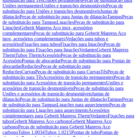
substituição para Tês
Uniões permanentes
Peças de substituição para
Uniões permanentes
Uniões e transições desmontáveis
Peças de
substituição para Uniões e transições desmontáveis
Juntas de
dilatação
Peças de substituição para Juntas de dilatação
Tampas
Peças
de substituição para Tampas
Ligações
Peças de substituição para
Ligações
Geberit Mapress Aço inox, acessórios
complementares
Peças de substituição para Geberit Mapress Aço
inox, acessórios complementares
Vedações para tubos e
acessórios
Fixações para tubos
Fixações para ligações
Peças de
substituição para Fixações para ligações
Vedantes
Geberit Mapress
Therm
Tubos Therm
Acessório
Peças de substituição para
Acessório
Pontas de abocardar
Peças de substituição para Pontas de
abocardar
Reduções
Peças de substituição para
Reduções
Curvas
Peças de substituição para Curvas
Tês
Peças de
substituição para Tês
Acessórios de transição permanentes
Peças de
substituição para Acessórios de transição permanentes
Uniões e
acessórios de transição desmontáveis
Peças de substituição para
Uniões e acessórios de transição desmontáveis
Juntas de
dilatação
Peças de substituição para Juntas de dilatação
Tampas
Peças
de substituição para Tampas
Ligações para aquecimento
Peças de
substituição para Ligações para aquecimento
Acessórios
complementares para Geberit Mapress Therm
Vedantes
Fixações para
tubos
Geberit Mapress Aço carbono
Geberit Mapress Aço
carbono
Peças de substituição para Geberit Mapress Aço
carbono
Tubos 1.0034
Tubos 1.0215
Pontas de tubo
Pontas de