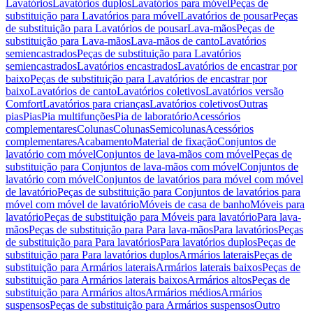
Lavatórios
Lavatórios duplos
Lavatórios para móvel
Peças de
substituição para Lavatórios para móvel
Lavatórios de pousar
Peças
de substituição para Lavatórios de pousar
Lava-mãos
Peças de
substituição para Lava-mãos
Lava-mãos de canto
Lavatórios
semiencastrados
Peças de substituição para Lavatórios
semiencastrados
Lavatórios encastrados
Lavatórios de encastrar por
baixo
Peças de substituição para Lavatórios de encastrar por
baixo
Lavatórios de canto
Lavatórios coletivos
Lavatórios versão
Comfort
Lavatórios para crianças
Lavatórios coletivos
Outras
pias
Pias
Pia multifunções
Pia de laboratório
Acessórios
complementares
Colunas
Colunas
Semicolunas
Acessórios
complementares
Acabamento
Material de fixação
Conjuntos de
lavatório com móvel
Conjuntos de lava-mãos com móvel
Peças de
substituição para Conjuntos de lava-mãos com móvel
Conjuntos de
lavatório com móvel
Conjuntos de lavatórios para móvel com móvel
de lavatório
Peças de substituição para Conjuntos de lavatórios para
móvel com móvel de lavatório
Móveis de casa de banho
Móveis para
lavatório
Peças de substituição para Móveis para lavatório
Para lava-
mãos
Peças de substituição para Para lava-mãos
Para lavatórios
Peças
de substituição para Para lavatórios
Para lavatórios duplos
Peças de
substituição para Para lavatórios duplos
Armários laterais
Peças de
substituição para Armários laterais
Armários laterais baixos
Peças de
substituição para Armários laterais baixos
Armários altos
Peças de
substituição para Armários altos
Armários médios
Armários
suspensos
Peças de substituição para Armários suspensos
Outro