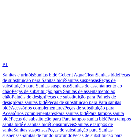
PT
Sanitas e urinóis
Sanitas bidé Geberit AquaClean
Sanitas bidé
Peças
de substituição para Sanitas bidé
Sanitas suspensas
Peças de
substituição para Sanitas suspensas
Sanitas de assentamento ao
chão
Peças de substituição para Sanitas de assentamento ao
chão
Painéis de design
Peças de substituição para Painéis de
design
Para sanitas bidé
Peças de substituição para Para sanitas
bidé
Acessórios complementares
Peças de substituição para
Acessórios complementares
Para sanitas bidé
Para tampos sanita
bidé
Peças de substituição para Para tampos sanita bidé
Para tampos
sanita bidé e sanitas bidé
Consumíveis
Sanitas e tampos de
sanita
Sanitas suspensas
Peças de substituição para Sanitas
suspensas
Sanitas de fundo profundo
Peças de substituição para