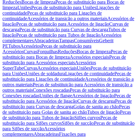
Reduções
Bocas de limpeza
Peças de substituição para Bocas de
limpeza
Uniões
Peças de substituição para Uniões
Ligações de
continuidade
Peças de substituição para Ligações de
continuidade
Acessórios de transição a outros materiais
Acessórios de
ligação
Peças de substituição para Acessórios de ligação
Curvas de
descarga
Peças de substituição para Curvas de descarga
Tubos de
ligação
Peças de substituição para Tubos de ligação
Acessórios
complementares
Abraçadeiras
Tampas
Consumíveis
Geberit
PE
Tubos
Acessórios
Peças de substituição para
Acessórios
Curvas
Forquilhas
Reduções
Bocas de limpeza
Peças de
substituição para Bocas de limpeza
Acessórios especiais
Peças de
substituição para Acessórios especiais
Acessórios
SuperTube
Curvas
Acessórios especiais
Uniões
Peças de substituição
para Uniões
Uniões de soldadura
Ligações de continuidade
Peças de
substituição para Ligações de continuidade
Acessórios de transição a
outros materiais
Peças de substituição para Acessórios de transição a
outros materiais
Conexões roscadas
Peças de substituição para
Conexões roscadas
Uniões de flange
Acessórios de ligação
Peças de
substituição para Acessórios de ligação
Curvas de descarga
Peças de
substituição para Curvas de descarga
Golas de sanita ao chão
Peças
de substituição para Golas de sanita ao chão
Tubos de ligação
Peças
de substituição para Tubos de ligação
Sifões curvos
Peças de
substituição para Sifões curvos
Sifões de sucção
Peças de substituição
para Sifões de sucção
Acessórios
complementares
Abraçadeiras
Fixações para