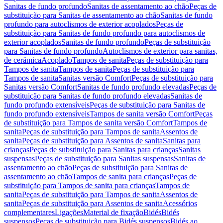
Sanitas de fundo profundo
Sanitas de assentamento ao chão
Peças de
substituição para Sanitas de assentamento ao chão
Sanitas de fundo
profundo para autoclismos de exterior acoplados
Peças de
substituição para Sanitas de fundo profundo para autoclismos de
exterior acoplados
Sanitas de fundo profundo
Peças de substituição
para Sanitas de fundo profundo
Autoclismos de exterior para sanitas,
de cerâmica
Acoplado
Tampos de sanita
Peças de substituição para
Tampos de sanita
Tampos de sanita
Peças de substituição para
Tampos de sanita
Sanitas versão Comfort
Peças de substituição para
Sanitas versão Comfort
Sanitas de fundo profundo elevadas
Peças de
substituição para Sanitas de fundo profundo elevadas
Sanitas de
fundo profundo extensíveis
Peças de substituição para Sanitas de
fundo profundo extensíveis
Tampos de sanita versão Comfort
Peças
de substituição para Tampos de sanita versão Comfort
Tampos de
sanita
Peças de substituição para Tampos de sanita
Assentos de
sanita
Peças de substituição para Assentos de sanita
Sanitas para
crianças
Peças de substituição para Sanitas para crianças
Sanitas
suspensas
Peças de substituição para Sanitas suspensas
Sanitas de
assentamento ao chão
Peças de substituição para Sanitas de
assentamento ao chão
Tampos de sanita para crianças
Peças de
substituição para Tampos de sanita para crianças
Tampos de
sanita
Peças de substituição para Tampos de sanita
Assentos de
sanita
Peças de substituição para Assentos de sanita
Acessórios
complementares
Ligações
Material de fixação
Bidés
Bidés
suspensos
Peças de substituição para Bidés suspensos
Bidés ao