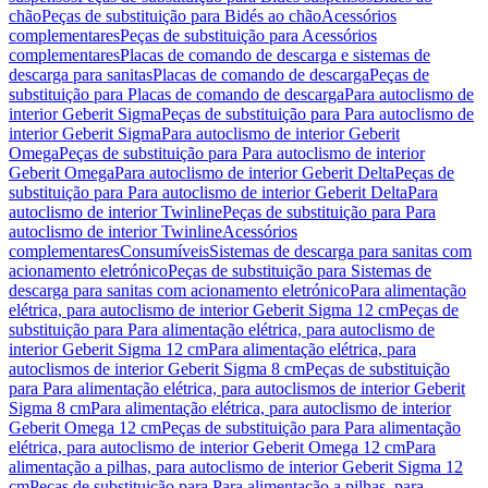
chão
Peças de substituição para Bidés ao chão
Acessórios
complementares
Peças de substituição para Acessórios
complementares
Placas de comando de descarga e sistemas de
descarga para sanitas
Placas de comando de descarga
Peças de
substituição para Placas de comando de descarga
Para autoclismo de
interior Geberit Sigma
Peças de substituição para Para autoclismo de
interior Geberit Sigma
Para autoclismo de interior Geberit
Omega
Peças de substituição para Para autoclismo de interior
Geberit Omega
Para autoclismo de interior Geberit Delta
Peças de
substituição para Para autoclismo de interior Geberit Delta
Para
autoclismo de interior Twinline
Peças de substituição para Para
autoclismo de interior Twinline
Acessórios
complementares
Consumíveis
Sistemas de descarga para sanitas com
acionamento eletrónico
Peças de substituição para Sistemas de
descarga para sanitas com acionamento eletrónico
Para alimentação
elétrica, para autoclismo de interior Geberit Sigma 12 cm
Peças de
substituição para Para alimentação elétrica, para autoclismo de
interior Geberit Sigma 12 cm
Para alimentação elétrica, para
autoclismos de interior Geberit Sigma 8 cm
Peças de substituição
para Para alimentação elétrica, para autoclismos de interior Geberit
Sigma 8 cm
Para alimentação elétrica, para autoclismo de interior
Geberit Omega 12 cm
Peças de substituição para Para alimentação
elétrica, para autoclismo de interior Geberit Omega 12 cm
Para
alimentação a pilhas, para autoclismo de interior Geberit Sigma 12
cm
Peças de substituição para Para alimentação a pilhas, para