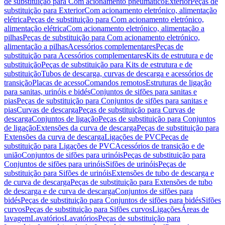
de substituição para Com acionamento pneumático
Exterior
Peças de
substituição para Exterior
Com acionamento eletrónico, alimentação
elétrica
Peças de substituição para Com acionamento eletrónico,
alimentação elétrica
Com acionamento eletrónico, alimentação a
pilhas
Peças de substituição para Com acionamento eletrónico,
alimentação a pilhas
Acessórios complementares
Peças de
substituição para Acessórios complementares
Kits de estrutura e de
substituição
Peças de substituição para Kits de estrutura e de
substituição
Tubos de descarga, curvas de descarga e acessórios de
transição
Placas de acesso
Comandos remotos
Estruturas de ligação
para sanitas, urinóis e bidés
Conjuntos de sifões para sanitas e
pias
Peças de substituição para Conjuntos de sifões para sanitas e
pias
Curvas de descarga
Peças de substituição para Curvas de
descarga
Conjuntos de ligação
Peças de substituição para Conjuntos
de ligação
Extensões da curva de descarga
Peças de substituição para
Extensões da curva de descarga
Ligações de PVC
Peças de
substituição para Ligações de PVC
Acessórios de transição e de
união
Conjuntos de sifões para urinóis
Peças de substituição para
Conjuntos de sifões para urinóis
Sifões de urinóis
Peças de
substituição para Sifões de urinóis
Extensões de tubo de descarga e
de curva de descarga
Peças de substituição para Extensões de tubo
de descarga e de curva de descarga
Conjuntos de sifões para
bidés
Peças de substituição para Conjuntos de sifões para bidés
Sifões
curvos
Peças de substituição para Sifões curvos
Ligações
Áreas de
lavagem
Lavatórios
Lavatórios
Peças de substituição para