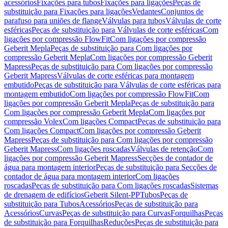
acessórios
Fixações para tubos
Fixações para ligações
Peças de
substituição para Fixações para ligações
Vedantes
Conjuntos de
parafuso para uniões de flange
Válvulas para tubos
Válvulas de corte
esféricas
Peças de substituição para Válvulas de corte esféricas
Com
ligações por compressão FlowFit
Com ligações por compressão
Geberit Mepla
Peças de substituição para Com ligações por
compressão Geberit Mepla
Com ligações por compressão Geberit
Mapress
Peças de substituição para Com ligações por compressão
Geberit Mapress
Válvulas de corte esféricas para montagem
embutido
Peças de substituição para Válvulas de corte esféricas para
montagem embutido
Com ligações por compressão FlowFit
Com
ligações por compressão Geberit Mepla
Peças de substituição para
Com ligações por compressão Geberit Mepla
Com ligações por
compressão Volex
Com ligações Compact
Peças de substituição para
Com ligações Compact
Com ligações por compressão Geberit
Mapress
Peças de substituição para Com ligações por compressão
Geberit Mapress
Com ligações roscadas
Válvulas de retenção
Com
ligações por compressão Geberit Mapress
Secções de contador de
água para montagem interior
Peças de substituição para Secções de
contador de água para montagem interior
Com ligações
roscadas
Peças de substituição para Com ligações roscadas
Sistemas
de drenagem de edifícios
Geberit Silent-PP
Tubos
Peças de
substituição para Tubos
Acessórios
Peças de substituição para
Acessórios
Curvas
Peças de substituição para Curvas
Forquilhas
Peças
de substituição para Forquilhas
Reduções
Peças de substituição para