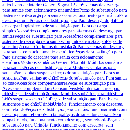
autoclismo de interior Geberit Sigma 12 cm
Sistemas de descarga
para sanitas com acionamento pneumático
Peças de substituição para
Sistemas de descarga para sanitas com acionamento pneumático
Para
descarga dupla
Peças de substituição para Para descarga dupla
Para
descarga simples
Peças de substituição para Para descarga
simples
Acessórios complementares para sistemas de descarga para
sanitas
Peças de substituição para Acessórios complementares para
sistemas de descarga para sanitas
Conjuntos de instalação
Peças de
substituição para Conjuntos de instalação
Para sistemas de descarga
para sanita com acionamento eletrónico
Peças de substituição para
Para sistemas de descarga para sanita com acionamento
eletrónico
Módulos sanitários Geberit Monolith
Módulos sanitários
para sanitas
Peças de substituição para Módulos sanitários para
sanitas
Para sanitas suspensas
Peças de substituição para Para sanitas
suspensas
Para sanitas ao chão
Peças de substituição para Para sanitas
ao chão
Acessórios complementares
Peças de substituição para
Acessórios complementares
Consumíveis
Módulos sanitários para
bidés
Peças de substituição para Módulos sanitários para bidés
Para
bidés suspensos e ao chão
Peças de substituição para Para bidés
suspensos e ao chão
Urinóis
Urinóis, funcionamento com descarga,
com rebordo
Peças de substituição para Urinóis, funcionamento com
descarga, com rebordo
Sem tampa
Peças de substituição para Sem
tampa
Urinóis, funcionamento com descarga, sem rebordo
Peças de
substituição para Urinóis, funcionamento com descarga, sem