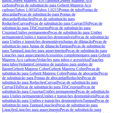
tubos
Geberit Mapress Aço carbono
Geberit Mapress Aço
carbono
Peças de substituição para Geberit Mapress Aço
carbono
Tubos 1.0034
Tubos 1.0215
Pontas de tubo
Pontas de
abocardar
Peças de substituição para Pontas de
abocardar
Reduções
Peças de substituição para
Reduções
Curvas
Peças de substituição para Curvas
Tês
Peças de
substituição para Tês
Cruzetas
Peças de substituição para
Cruzetas
Uniões permanentes
Peças de substituição para Uniões
permanentes
Uniões e transições desmontáveis
Peças de substituição
para Uniões e transições desmontáveis
Juntas de dilatação
Peças de
substituição para Juntas de dilatação
Tampas
Peças de substituição
para Tampas
Ligações para aquecimento
Peças de substituição para
Ligações para aquecimento
Acessórios complementares para Geberit
Mapress Aço carbono
Vedações para tubos e acessórios
Fixações
para tubos
Vedantes
Conjuntos de parafuso para uniões de
flange
Geberit Mapress Cobre
Geberit Mapress Cobre
Peças de
substituição para Geberit Mapress Cobre
Pontas de abocardar
Peças
de substituição para Pontas de abocardar
Reduções
Peças de
substituição para Reduções
Curvas
Peças de substituição para
Curvas
Tês
Peças de substituição para Tês
Cruzetas
Peças de
substituição para Cruzetas
Uniões permanentes
Peças de substituição
para Uniões permanentes
Uniões e transições desmontáveis
Peças de
substituição para Uniões e transições desmontáveis
Tampas
Peças de
substituição para Tampas
Ligações
Peças de substituição para
Ligações
Ligações para aquecimento
Peças de substituição para