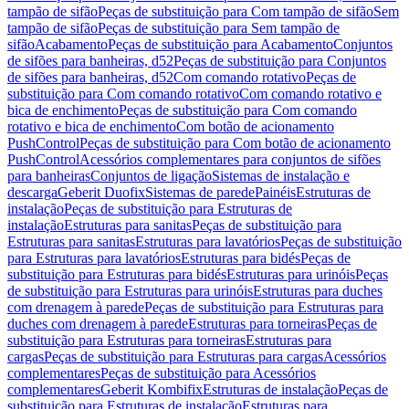
tampão de sifão
Peças de substituição para Com tampão de sifão
Sem
tampão de sifão
Peças de substituição para Sem tampão de
sifão
Acabamento
Peças de substituição para Acabamento
Conjuntos
de sifões para banheiras, d52
Peças de substituição para Conjuntos
de sifões para banheiras, d52
Com comando rotativo
Peças de
substituição para Com comando rotativo
Com comando rotativo e
bica de enchimento
Peças de substituição para Com comando
rotativo e bica de enchimento
Com botão de acionamento
PushControl
Peças de substituição para Com botão de acionamento
PushControl
Acessórios complementares para conjuntos de sifões
para banheiras
Conjuntos de ligação
Sistemas de instalação e
descarga
Geberit Duofix
Sistemas de parede
Painéis
Estruturas de
instalação
Peças de substituição para Estruturas de
instalação
Estruturas para sanitas
Peças de substituição para
Estruturas para sanitas
Estruturas para lavatórios
Peças de substituição
para Estruturas para lavatórios
Estruturas para bidés
Peças de
substituição para Estruturas para bidés
Estruturas para urinóis
Peças
de substituição para Estruturas para urinóis
Estruturas para duches
com drenagem à parede
Peças de substituição para Estruturas para
duches com drenagem à parede
Estruturas para torneiras
Peças de
substituição para Estruturas para torneiras
Estruturas para
cargas
Peças de substituição para Estruturas para cargas
Acessórios
complementares
Peças de substituição para Acessórios
complementares
Geberit Kombifix
Estruturas de instalação
Peças de
substituição para Estruturas de instalação
Estruturas para