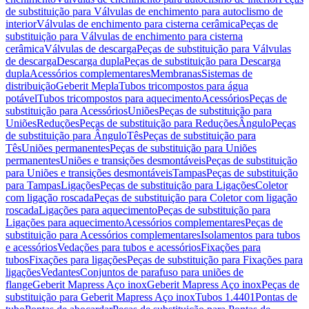
de substituição para Válvulas de enchimento para autoclismo de
interior
Válvulas de enchimento para cisterna cerâmica
Peças de
substituição para Válvulas de enchimento para cisterna
cerâmica
Válvulas de descarga
Peças de substituição para Válvulas
de descarga
Descarga dupla
Peças de substituição para Descarga
dupla
Acessórios complementares
Membranas
Sistemas de
distribuição
Geberit Mepla
Tubos tricompostos para água
potável
Tubos tricompostos para aquecimento
Acessórios
Peças de
substituição para Acessórios
Uniões
Peças de substituição para
Uniões
Reduções
Peças de substituição para Reduções
Ângulo
Peças
de substituição para Ângulo
Tês
Peças de substituição para
Tês
Uniões permanentes
Peças de substituição para Uniões
permanentes
Uniões e transições desmontáveis
Peças de substituição
para Uniões e transições desmontáveis
Tampas
Peças de substituição
para Tampas
Ligações
Peças de substituição para Ligações
Coletor
com ligação roscada
Peças de substituição para Coletor com ligação
roscada
Ligações para aquecimento
Peças de substituição para
Ligações para aquecimento
Acessórios complementares
Peças de
substituição para Acessórios complementares
Isolamentos para tubos
e acessórios
Vedações para tubos e acessórios
Fixações para
tubos
Fixações para ligações
Peças de substituição para Fixações para
ligações
Vedantes
Conjuntos de parafuso para uniões de
flange
Geberit Mapress Aço inox
Geberit Mapress Aço inox
Peças de
substituição para Geberit Mapress Aço inox
Tubos 1.4401
Pontas de