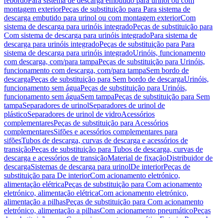
rebordo
Para sistema de descarga embutido para urinol ou com
montagem exterior
Peças de substituição para Para sistema de
descarga embutido para urinol ou com montagem exterior
Com
sistema de descarga para urinóis integrado
Peças de substituição para
Com sistema de descarga para urinóis integrado
Para sistema de
descarga para urinóis integrado
Peças de substituição para Para
sistema de descarga para urinóis integrado
Urinóis, funcionamento
com descarga, com/para tampa
Peças de substituição para Urinóis,
funcionamento com descarga, com/para tampa
Sem bordo de
descarga
Peças de substituição para Sem bordo de descarga
Urinóis,
funcionamento sem água
Peças de substituição para Urinóis,
funcionamento sem água
Sem tampa
Peças de substituição para Sem
tampa
Separadores de urinol
Separadores de urinol de
plástico
Separadores de urinol de vidro
Acessórios
complementares
Peças de substituição para Acessórios
complementares
Sifões e acessórios complementares para
sifões
Tubos de descarga, curvas de descarga e acessórios de
transição
Peças de substituição para Tubos de descarga, curvas de
descarga e acessórios de transição
Material de fixação
Distribuidor de
descarga
Sistemas de descarga para urinol
De interior
Peças de
substituição para De interior
Com acionamento eletrónico,
alimentação elétrica
Peças de substituição para Com acionamento
eletrónico, alimentação elétrica
Com acionamento eletrónico,
alimentação a pilhas
Peças de substituição para Com acionamento
eletrónico, alimentação a pilhas
Com acionamento pneumático
Peças