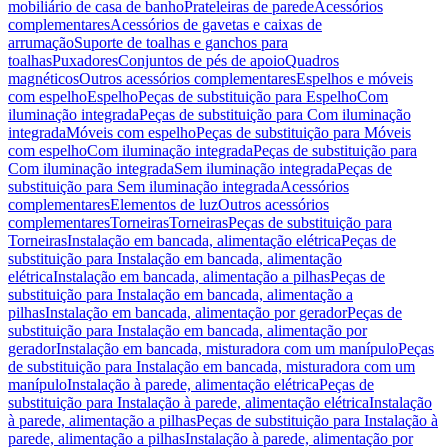
mobiliário de casa de banho
Prateleiras de parede
Acessórios
complementares
Acessórios de gavetas e caixas de
arrumação
Suporte de toalhas e ganchos para
toalhas
Puxadores
Conjuntos de pés de apoio
Quadros
magnéticos
Outros acessórios complementares
Espelhos e móveis
com espelho
Espelho
Peças de substituição para Espelho
Com
iluminação integrada
Peças de substituição para Com iluminação
integrada
Móveis com espelho
Peças de substituição para Móveis
com espelho
Com iluminação integrada
Peças de substituição para
Com iluminação integrada
Sem iluminação integrada
Peças de
substituição para Sem iluminação integrada
Acessórios
complementares
Elementos de luz
Outros acessórios
complementares
Torneiras
Torneiras
Peças de substituição para
Torneiras
Instalação em bancada, alimentação elétrica
Peças de
substituição para Instalação em bancada, alimentação
elétrica
Instalação em bancada, alimentação a pilhas
Peças de
substituição para Instalação em bancada, alimentação a
pilhas
Instalação em bancada, alimentação por gerador
Peças de
substituição para Instalação em bancada, alimentação por
gerador
Instalação em bancada, misturadora com um manípulo
Peças
de substituição para Instalação em bancada, misturadora com um
manípulo
Instalação à parede, alimentação elétrica
Peças de
substituição para Instalação à parede, alimentação elétrica
Instalação
à parede, alimentação a pilhas
Peças de substituição para Instalação à
parede, alimentação a pilhas
Instalação à parede, alimentação por