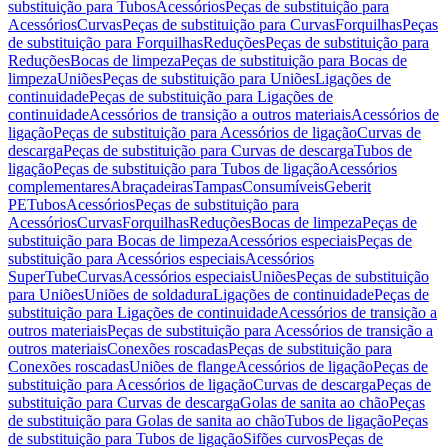
substituição para Tubos
Acessórios
Peças de substituição para
Acessórios
Curvas
Peças de substituição para Curvas
Forquilhas
Peças
de substituição para Forquilhas
Reduções
Peças de substituição para
Reduções
Bocas de limpeza
Peças de substituição para Bocas de
limpeza
Uniões
Peças de substituição para Uniões
Ligações de
continuidade
Peças de substituição para Ligações de
continuidade
Acessórios de transição a outros materiais
Acessórios de
ligação
Peças de substituição para Acessórios de ligação
Curvas de
descarga
Peças de substituição para Curvas de descarga
Tubos de
ligação
Peças de substituição para Tubos de ligação
Acessórios
complementares
Abraçadeiras
Tampas
Consumíveis
Geberit
PE
Tubos
Acessórios
Peças de substituição para
Acessórios
Curvas
Forquilhas
Reduções
Bocas de limpeza
Peças de
substituição para Bocas de limpeza
Acessórios especiais
Peças de
substituição para Acessórios especiais
Acessórios
SuperTube
Curvas
Acessórios especiais
Uniões
Peças de substituição
para Uniões
Uniões de soldadura
Ligações de continuidade
Peças de
substituição para Ligações de continuidade
Acessórios de transição a
outros materiais
Peças de substituição para Acessórios de transição a
outros materiais
Conexões roscadas
Peças de substituição para
Conexões roscadas
Uniões de flange
Acessórios de ligação
Peças de
substituição para Acessórios de ligação
Curvas de descarga
Peças de
substituição para Curvas de descarga
Golas de sanita ao chão
Peças
de substituição para Golas de sanita ao chão
Tubos de ligação
Peças
de substituição para Tubos de ligação
Sifões curvos
Peças de