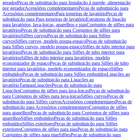
gerador
Peças de substituição para Instalação à parede, alimentação
por gerador
Acessórios complementares
Peças de substituição para
Acessórios complementares
Para torneiras de lavatório
Peças de
substituição para Para torneiras de lavatório
Estruturas de ligação
para lavatórios, lava-loiças, aparelhos e pias
Conjuntos de sifões para
lavatórios
Peças de substituição para Conjuntos de sifões para
lavatórios
Sifões curvos
Peças de substituição para Sifões
curvos
Sifões curvos, modelo poupa-espaço
Peças de substituição
para Sifões curvos, modelo poupa-espaço
Sifões de tubo interior para
lavatórios
Peças de substituição para Sifões de tubo interior para
lavatórios
Sifões de tubo interior para lavatórios, modelo
economizador de espaço
Peças de substituição para Sifões de tubo
interior para lavatórios, modelo economizador de espaço
Sifões
embutidos
Peças de substituição para Sifões embutidos
Ligações ao
lavatório
Peças de substituição para Ligações ao
lavatório
Tampas
Ligações
Peças de substituição para
Ligações
Conjuntos de sifões para lava-loiças
Peças de substituição
para Conjuntos de sifões para lava-loiças
Sifões curvos
Peças de
substituição para Sifões curvos
Acessórios complementares
Peças de
substituição para Acessórios complementares
Conjuntos de sifões
para aparelhos
Peças de substituição para Conjuntos de sifões para
aparelhos
Sifões embutidos
Peças de substituição para Sifões
embutidos
Sifões exteriores
Peças de substituição para Sifões
exteriores
Conjuntos de sifões para pias
Peças de substituição para
Conjuntos de sifões para pias
Sifões
Peças de substituição para