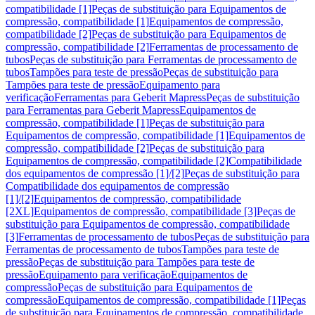
compatibilidade [1]
Peças de substituição para Equipamentos de
compressão, compatibilidade [1]
Equipamentos de compressão,
compatibilidade [2]
Peças de substituição para Equipamentos de
compressão, compatibilidade [2]
Ferramentas de processamento de
tubos
Peças de substituição para Ferramentas de processamento de
tubos
Tampões para teste de pressão
Peças de substituição para
Tampões para teste de pressão
Equipamento para
verificação
Ferramentas para Geberit Mapress
Peças de substituição
para Ferramentas para Geberit Mapress
Equipamentos de
compressão, compatibilidade [1]
Peças de substituição para
Equipamentos de compressão, compatibilidade [1]
Equipamentos de
compressão, compatibilidade [2]
Peças de substituição para
Equipamentos de compressão, compatibilidade [2]
Compatibilidade
dos equipamentos de compressão [1]/[2]
Peças de substituição para
Compatibilidade dos equipamentos de compressão
[1]/[2]
Equipamentos de compressão, compatibilidade
[2XL]
Equipamentos de compressão, compatibilidade [3]
Peças de
substituição para Equipamentos de compressão, compatibilidade
[3]
Ferramentas de processamento de tubos
Peças de substituição para
Ferramentas de processamento de tubos
Tampões para teste de
pressão
Peças de substituição para Tampões para teste de
pressão
Equipamento para verificação
Equipamentos de
compressão
Peças de substituição para Equipamentos de
compressão
Equipamentos de compressão, compatibilidade [1]
Peças
de substituição para Equipamentos de compressão, compatibilidade