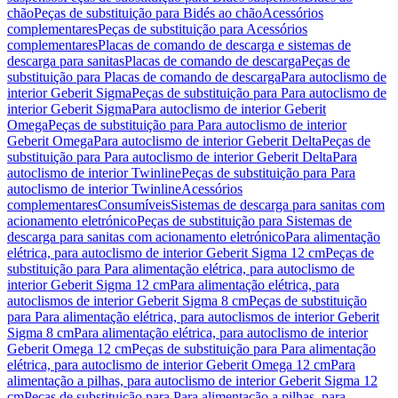
chão
Peças de substituição para Bidés ao chão
Acessórios
complementares
Peças de substituição para Acessórios
complementares
Placas de comando de descarga e sistemas de
descarga para sanitas
Placas de comando de descarga
Peças de
substituição para Placas de comando de descarga
Para autoclismo de
interior Geberit Sigma
Peças de substituição para Para autoclismo de
interior Geberit Sigma
Para autoclismo de interior Geberit
Omega
Peças de substituição para Para autoclismo de interior
Geberit Omega
Para autoclismo de interior Geberit Delta
Peças de
substituição para Para autoclismo de interior Geberit Delta
Para
autoclismo de interior Twinline
Peças de substituição para Para
autoclismo de interior Twinline
Acessórios
complementares
Consumíveis
Sistemas de descarga para sanitas com
acionamento eletrónico
Peças de substituição para Sistemas de
descarga para sanitas com acionamento eletrónico
Para alimentação
elétrica, para autoclismo de interior Geberit Sigma 12 cm
Peças de
substituição para Para alimentação elétrica, para autoclismo de
interior Geberit Sigma 12 cm
Para alimentação elétrica, para
autoclismos de interior Geberit Sigma 8 cm
Peças de substituição
para Para alimentação elétrica, para autoclismos de interior Geberit
Sigma 8 cm
Para alimentação elétrica, para autoclismo de interior
Geberit Omega 12 cm
Peças de substituição para Para alimentação
elétrica, para autoclismo de interior Geberit Omega 12 cm
Para
alimentação a pilhas, para autoclismo de interior Geberit Sigma 12
cm
Peças de substituição para Para alimentação a pilhas, para