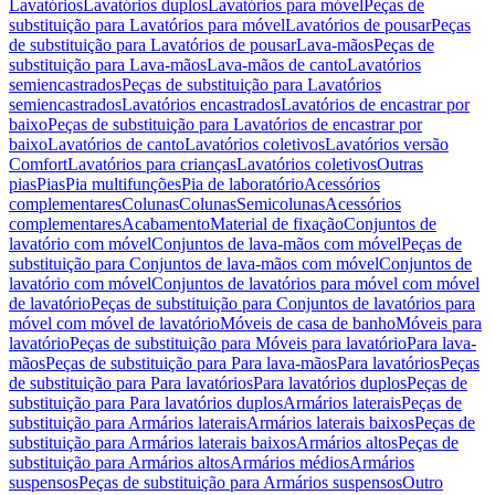
Lavatórios
Lavatórios duplos
Lavatórios para móvel
Peças de
substituição para Lavatórios para móvel
Lavatórios de pousar
Peças
de substituição para Lavatórios de pousar
Lava-mãos
Peças de
substituição para Lava-mãos
Lava-mãos de canto
Lavatórios
semiencastrados
Peças de substituição para Lavatórios
semiencastrados
Lavatórios encastrados
Lavatórios de encastrar por
baixo
Peças de substituição para Lavatórios de encastrar por
baixo
Lavatórios de canto
Lavatórios coletivos
Lavatórios versão
Comfort
Lavatórios para crianças
Lavatórios coletivos
Outras
pias
Pias
Pia multifunções
Pia de laboratório
Acessórios
complementares
Colunas
Colunas
Semicolunas
Acessórios
complementares
Acabamento
Material de fixação
Conjuntos de
lavatório com móvel
Conjuntos de lava-mãos com móvel
Peças de
substituição para Conjuntos de lava-mãos com móvel
Conjuntos de
lavatório com móvel
Conjuntos de lavatórios para móvel com móvel
de lavatório
Peças de substituição para Conjuntos de lavatórios para
móvel com móvel de lavatório
Móveis de casa de banho
Móveis para
lavatório
Peças de substituição para Móveis para lavatório
Para lava-
mãos
Peças de substituição para Para lava-mãos
Para lavatórios
Peças
de substituição para Para lavatórios
Para lavatórios duplos
Peças de
substituição para Para lavatórios duplos
Armários laterais
Peças de
substituição para Armários laterais
Armários laterais baixos
Peças de
substituição para Armários laterais baixos
Armários altos
Peças de
substituição para Armários altos
Armários médios
Armários
suspensos
Peças de substituição para Armários suspensos
Outro