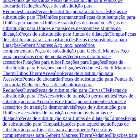
tubo
Pontas de abocardar
Peças de substituição para Pontas de
abocardar
Reduções
Peças de substituição para
Reduções
Curvas
Peças de substituição para Curvas
Tês
Peças de
substituição para Tês
Uniões permanentes
Peças de substituição para
Uniões permanentes
Uniões e transições desmontáveis
Peças de
substituição para Uniões e transições desmontáveis
Juntas de
dilatação
Peças de substituição para Juntas de dilatação
Tampas
Peças
de substituição para Tampas
Ligações
Peças de substituição para
Ligações
Geberit Mapress Aço inox, acessórios
complementares
Peças de substituição para Geberit Mapress Aço
inox, acessórios complementares
Vedações para tubos e
acessórios
Fixações para tubos
Fixações para ligações
Peças de
substituição para Fixações para ligações
Vedantes
Geberit Mapress
Therm
Tubos Therm
Acessório
Peças de substituição para
Acessório
Pontas de abocardar
Peças de substituição para Pontas de
abocardar
Reduções
Peças de substituição para
Reduções
Curvas
Peças de substituição para Curvas
Tês
Peças de
substituição para Tês
Acessórios de transição permanentes
Peças de
substituição para Acessórios de transição permanentes
Uniões e
acessórios de transição desmontáveis
Peças de substituição para
Uniões e acessórios de transição desmontáveis
Juntas de
dilatação
Peças de substituição para Juntas de dilatação
Tampas
Peças
de substituição para Tampas
Ligações para aquecimento
Peças de
substituição para Ligações para aquecimento
Acessórios
complementares para Geberit Mapress Therm
Vedantes
Fixações para