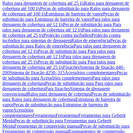
Ralos para drenagem de cobertura até 25 l/s
Ralos para drenagem de
cobertura até 100 l/s
Peças de substituição para Ralos para drenagem
de cobertura até 100 l/s
Estruturas de barreira de vapor
Peças de
substituição para Estruturas de barreira de vapor
Para ralos para
drenagem de cobertura até 12 l/s
Peças de substituição para Para
ralos para drenagem de cobertura até 12 l/s
Para ralos para drenagem
de cobertura até 25 l/s
Proteção contra incêndios
Proteção contra
incêndios para sistemas de drenagem
Ralos de emergência
Peças de
substituição para Ralos de emergência
Para ralos para drenagem de
cobertura até 12 l/s
Peças de substituição para Para ralos para
drenagem de cobertura até 12 l/s
Para ralos para drenagem de
cobertura até 25 l/s
Peças de substituição para Para ralos para
drenagem de cobertura até 25 l/s
Fixações
Sistema de fixação d40–
200
Sistema de fixação d250–315
Acessórios complementares
Peças
de substituição para Acessórios complementares
Para ralos para
drenagem de cobertura
Peças de substituição para Para ralos para
drenagem de cobertura
Para fixações
Sistema de drenagem
convencional
Ralos para drenagem de cobertura
Peças de substituição
para Ralos para drenagem de cobertura
Estruturas de barreira de
vapor
Peças de substituição para Estruturas de barreira de
vapor
Acessórios
complementares
Ferramentas
Ferramentas
Ferramentas para Geberit
Mepla
Peças de substituição para Ferramentas para Geberit
Mepla
Ferramentas de compressão manual
Peças de substituição para
Ferramentas de compressão manual
Equipamentos de compressão,