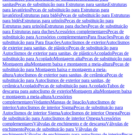
sanitas
Peças de substituição para Estruturas para sanitas
Estruturas
para lavatórios
Peças de substituição para Estruturas para
lavatórios
Estruturas para bidés
Peças de substituição para Estruturas
para bidés
Estruturas para urinóis
Peças de substituição para
Estruturas para urinóis
Estruturas para duches
Peças de substituição
para Estruturas para duches
Acessórios complementares
Peças de
substituição para Acessórios complementares
Para fixações
Peças de
substituição para Para fixações
Autoclismos de exterior
Autoclismos
de exterior para sanitas, de plástico
Peças de substituição para
Autoclismos de exterior para sanitas, de plástico
Acoplado
Peças de
substituição para Acoplado
Montagem alta
Peças de substituição para
Montagem alta
Montagem baixa e montagem a meia-altura
Peças de
substituição para Montagem baixa e montagem a meia-
altura
Autoclismos de exterior para sanitas, de cerâmica
Peças de
substituição para Autoclismos de exterior para sanitas, de
cerâmica
Acoplado
Peças de substituição para Acoplado
Tubos de
descarga para autoclismo de exterior
Montagem alta
Montagem baixa
e montagem a meia-altura
Acessórios
complementares
Vedantes
Mangas de ligação
Autoclismos de
interior
Autoclismos de interior Sigma
Peças de substituição para
Autoclismos de interior Sigma
Autoclismos de interior Omega
Peças
de substituição para Autoclismos de interior Omega
Acessórios
complementares
Válvulas de enchimento e de descarga
Válvulas de
enchimento
Peças de substituição para Válvulas de
enchimento
Válvulas de enchimento para autoclismo de interior
Peças