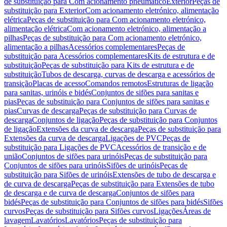
de substituição para Com acionamento pneumático
Exterior
Peças de
substituição para Exterior
Com acionamento eletrónico, alimentação
elétrica
Peças de substituição para Com acionamento eletrónico,
alimentação elétrica
Com acionamento eletrónico, alimentação a
pilhas
Peças de substituição para Com acionamento eletrónico,
alimentação a pilhas
Acessórios complementares
Peças de
substituição para Acessórios complementares
Kits de estrutura e de
substituição
Peças de substituição para Kits de estrutura e de
substituição
Tubos de descarga, curvas de descarga e acessórios de
transição
Placas de acesso
Comandos remotos
Estruturas de ligação
para sanitas, urinóis e bidés
Conjuntos de sifões para sanitas e
pias
Peças de substituição para Conjuntos de sifões para sanitas e
pias
Curvas de descarga
Peças de substituição para Curvas de
descarga
Conjuntos de ligação
Peças de substituição para Conjuntos
de ligação
Extensões da curva de descarga
Peças de substituição para
Extensões da curva de descarga
Ligações de PVC
Peças de
substituição para Ligações de PVC
Acessórios de transição e de
união
Conjuntos de sifões para urinóis
Peças de substituição para
Conjuntos de sifões para urinóis
Sifões de urinóis
Peças de
substituição para Sifões de urinóis
Extensões de tubo de descarga e
de curva de descarga
Peças de substituição para Extensões de tubo
de descarga e de curva de descarga
Conjuntos de sifões para
bidés
Peças de substituição para Conjuntos de sifões para bidés
Sifões
curvos
Peças de substituição para Sifões curvos
Ligações
Áreas de
lavagem
Lavatórios
Lavatórios
Peças de substituição para