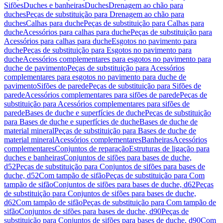
Sifões
Duches e banheiras
Duches
Drenagem ao chão para
duches
Peças de substituição para Drenagem ao chão para
duches
Calhas para duche
Peças de substituição para Calhas para
duche
Acessórios para calhas para duche
Peças de substituição para
Acessórios para calhas para duche
Esgotos no pavimento para
duche
Peças de substituição para Esgotos no pavimento para
duche
Acessórios complementares para esgotos no pavimento para
duche de pavimento
Peças de substituição para Acessórios
complementares para esgotos no pavimento para duche de
pavimento
Sifões de parede
Peças de substituição para Sifões de
parede
Acessórios complementares para sifões de parede
Peças de
substituição para Acessórios complementares para sifões de
parede
Bases de duche e superfícies de duche
Peças de substituição
para Bases de duche e superfícies de duche
Bases de duche de
material mineral
Peças de substituição para Bases de duche de
material mineral
Acessórios complementares
Banheiras
Acessórios
complementares
Conjuntos de reparação
Estruturas de ligação para
duches e banheiras
Conjuntos de sifões para bases de duche,
d52
Peças de substituição para Conjuntos de sifões para bases de
duche, d52
Com tampão de sifão
Peças de substituição para Com
tampão de sifão
Conjuntos de sifões para bases de duche, d62
Peças
de substituição para Conjuntos de sifões para bases de duche,
d62
Com tampão de sifão
Peças de substituição para Com tampão de
sifão
Conjuntos de sifões para bases de duche, d90
Peças de
substituição para Conjuntos de sifões para bases de duche, d90
Com