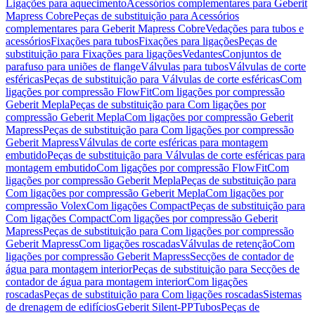
Ligações para aquecimento
Acessórios complementares para Geberit
Mapress Cobre
Peças de substituição para Acessórios
complementares para Geberit Mapress Cobre
Vedações para tubos e
acessórios
Fixações para tubos
Fixações para ligações
Peças de
substituição para Fixações para ligações
Vedantes
Conjuntos de
parafuso para uniões de flange
Válvulas para tubos
Válvulas de corte
esféricas
Peças de substituição para Válvulas de corte esféricas
Com
ligações por compressão FlowFit
Com ligações por compressão
Geberit Mepla
Peças de substituição para Com ligações por
compressão Geberit Mepla
Com ligações por compressão Geberit
Mapress
Peças de substituição para Com ligações por compressão
Geberit Mapress
Válvulas de corte esféricas para montagem
embutido
Peças de substituição para Válvulas de corte esféricas para
montagem embutido
Com ligações por compressão FlowFit
Com
ligações por compressão Geberit Mepla
Peças de substituição para
Com ligações por compressão Geberit Mepla
Com ligações por
compressão Volex
Com ligações Compact
Peças de substituição para
Com ligações Compact
Com ligações por compressão Geberit
Mapress
Peças de substituição para Com ligações por compressão
Geberit Mapress
Com ligações roscadas
Válvulas de retenção
Com
ligações por compressão Geberit Mapress
Secções de contador de
água para montagem interior
Peças de substituição para Secções de
contador de água para montagem interior
Com ligações
roscadas
Peças de substituição para Com ligações roscadas
Sistemas
de drenagem de edifícios
Geberit Silent-PP
Tubos
Peças de