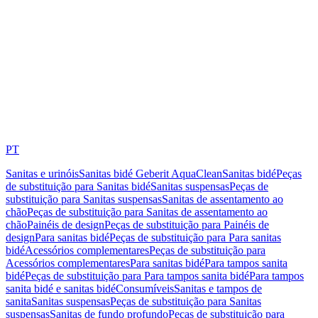
PT
Sanitas e urinóis
Sanitas bidé Geberit AquaClean
Sanitas bidé
Peças
de substituição para Sanitas bidé
Sanitas suspensas
Peças de
substituição para Sanitas suspensas
Sanitas de assentamento ao
chão
Peças de substituição para Sanitas de assentamento ao
chão
Painéis de design
Peças de substituição para Painéis de
design
Para sanitas bidé
Peças de substituição para Para sanitas
bidé
Acessórios complementares
Peças de substituição para
Acessórios complementares
Para sanitas bidé
Para tampos sanita
bidé
Peças de substituição para Para tampos sanita bidé
Para tampos
sanita bidé e sanitas bidé
Consumíveis
Sanitas e tampos de
sanita
Sanitas suspensas
Peças de substituição para Sanitas
suspensas
Sanitas de fundo profundo
Peças de substituição para