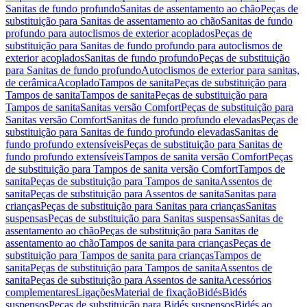
Sanitas de fundo profundo
Sanitas de assentamento ao chão
Peças de
substituição para Sanitas de assentamento ao chão
Sanitas de fundo
profundo para autoclismos de exterior acoplados
Peças de
substituição para Sanitas de fundo profundo para autoclismos de
exterior acoplados
Sanitas de fundo profundo
Peças de substituição
para Sanitas de fundo profundo
Autoclismos de exterior para sanitas,
de cerâmica
Acoplado
Tampos de sanita
Peças de substituição para
Tampos de sanita
Tampos de sanita
Peças de substituição para
Tampos de sanita
Sanitas versão Comfort
Peças de substituição para
Sanitas versão Comfort
Sanitas de fundo profundo elevadas
Peças de
substituição para Sanitas de fundo profundo elevadas
Sanitas de
fundo profundo extensíveis
Peças de substituição para Sanitas de
fundo profundo extensíveis
Tampos de sanita versão Comfort
Peças
de substituição para Tampos de sanita versão Comfort
Tampos de
sanita
Peças de substituição para Tampos de sanita
Assentos de
sanita
Peças de substituição para Assentos de sanita
Sanitas para
crianças
Peças de substituição para Sanitas para crianças
Sanitas
suspensas
Peças de substituição para Sanitas suspensas
Sanitas de
assentamento ao chão
Peças de substituição para Sanitas de
assentamento ao chão
Tampos de sanita para crianças
Peças de
substituição para Tampos de sanita para crianças
Tampos de
sanita
Peças de substituição para Tampos de sanita
Assentos de
sanita
Peças de substituição para Assentos de sanita
Acessórios
complementares
Ligações
Material de fixação
Bidés
Bidés
suspensos
Peças de substituição para Bidés suspensos
Bidés ao