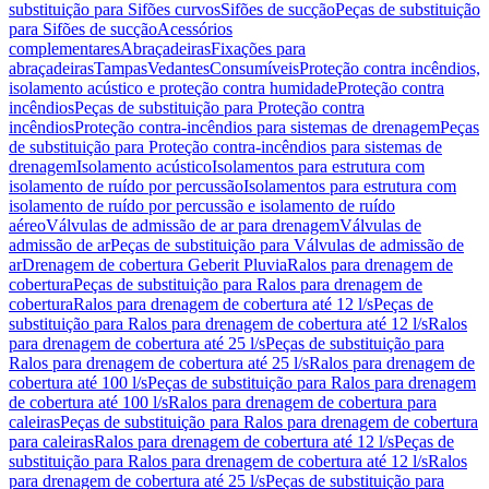
substituição para Sifões curvos
Sifões de sucção
Peças de substituição
para Sifões de sucção
Acessórios
complementares
Abraçadeiras
Fixações para
abraçadeiras
Tampas
Vedantes
Consumíveis
Proteção contra incêndios,
isolamento acústico e proteção contra humidade
Proteção contra
incêndios
Peças de substituição para Proteção contra
incêndios
Proteção contra-incêndios para sistemas de drenagem
Peças
de substituição para Proteção contra-incêndios para sistemas de
drenagem
Isolamento acústico
Isolamentos para estrutura com
isolamento de ruído por percussão
Isolamentos para estrutura com
isolamento de ruído por percussão e isolamento de ruído
aéreo
Válvulas de admissão de ar para drenagem
Válvulas de
admissão de ar
Peças de substituição para Válvulas de admissão de
ar
Drenagem de cobertura Geberit Pluvia
Ralos para drenagem de
cobertura
Peças de substituição para Ralos para drenagem de
cobertura
Ralos para drenagem de cobertura até 12 l/s
Peças de
substituição para Ralos para drenagem de cobertura até 12 l/s
Ralos
para drenagem de cobertura até 25 l/s
Peças de substituição para
Ralos para drenagem de cobertura até 25 l/s
Ralos para drenagem de
cobertura até 100 l/s
Peças de substituição para Ralos para drenagem
de cobertura até 100 l/s
Ralos para drenagem de cobertura para
caleiras
Peças de substituição para Ralos para drenagem de cobertura
para caleiras
Ralos para drenagem de cobertura até 12 l/s
Peças de
substituição para Ralos para drenagem de cobertura até 12 l/s
Ralos
para drenagem de cobertura até 25 l/s
Peças de substituição para