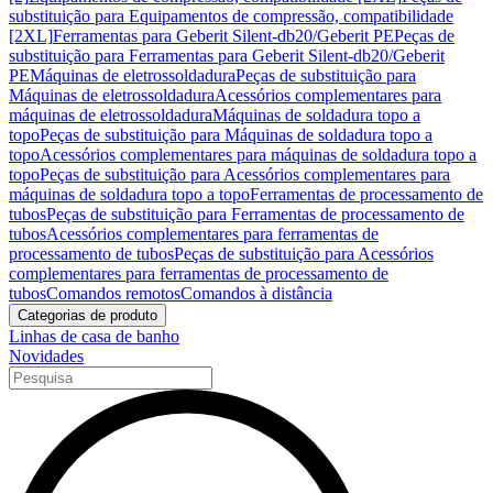
substituição para Equipamentos de compressão, compatibilidade
[2XL]
Ferramentas para Geberit Silent-db20/Geberit PE
Peças de
substituição para Ferramentas para Geberit Silent-db20/Geberit
PE
Máquinas de eletrossoldadura
Peças de substituição para
Máquinas de eletrossoldadura
Acessórios complementares para
máquinas de eletrossoldadura
Máquinas de soldadura topo a
topo
Peças de substituição para Máquinas de soldadura topo a
topo
Acessórios complementares para máquinas de soldadura topo a
topo
Peças de substituição para Acessórios complementares para
máquinas de soldadura topo a topo
Ferramentas de processamento de
tubos
Peças de substituição para Ferramentas de processamento de
tubos
Acessórios complementares para ferramentas de
processamento de tubos
Peças de substituição para Acessórios
complementares para ferramentas de processamento de
tubos
Comandos remotos
Comandos à distância
Categorias de produto
Linhas de casa de banho
Novidades