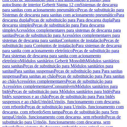
autoclismo de interior Geberit Sigma 12 cm
Sistemas de descarga
para sanitas com acionamento pneumático
Peças de substituição para
Sistemas de descarga para sanitas com acionamento pneumático
Para
descarga dupla
Peças de substituição para Para descarga dupla
Para
descarga simples
Peças de substituição para Para descarga
simples
Acessórios complementares para sistemas de descarga para
sanitas
Peças de substituição para Acessórios complementares para
sistemas de descarga para sanitas
Conjuntos de instalação
Peças de
substituição para Conjuntos de instalação
Para sistemas de descarga
para sanita com acionamento eletrónico
Peças de substituição para
Para sistemas de descarga para sanita com acionamento
eletrónico
Módulos sanitários Geberit Monolith
Módulos sanitários
para sanitas
Peças de substituição para Módulos sanitários para
sanitas
Para sanitas suspensas
Peças de substituição para Para sanitas
suspensas
Para sanitas ao chão
Peças de substituição para Para sanitas
ao chão
Acessórios complementares
Peças de substituição para
Acessórios complementares
Consumíveis
Módulos sanitários para
bidés
Peças de substituição para Módulos sanitários para bidés
Para
bidés suspensos e ao chão
Peças de substituição para Para bidés
suspensos e ao chão
Urinóis
Urinóis, funcionamento com descarga,
com rebordo
Peças de substituição para Urinóis, funcionamento com
descarga, com rebordo
Sem tampa
Peças de substituição para Sem
tampa
Urinóis, funcionamento com descarga, sem rebordo
Peças de
substituição para Urinóis, funcionamento com descarga, sem