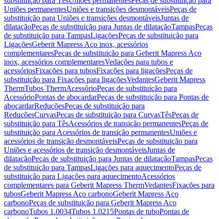
substituição para Tês
Uniões permanentes
Peças de substituição para
Uniões permanentes
Uniões e transições desmontáveis
Peças de
substituição para Uniões e transições desmontáveis
Juntas de
dilatação
Peças de substituição para Juntas de dilatação
Tampas
Peças
de substituição para Tampas
Ligações
Peças de substituição para
Ligações
Geberit Mapress Aço inox, acessórios
complementares
Peças de substituição para Geberit Mapress Aço
inox, acessórios complementares
Vedações para tubos e
acessórios
Fixações para tubos
Fixações para ligações
Peças de
substituição para Fixações para ligações
Vedantes
Geberit Mapress
Therm
Tubos Therm
Acessório
Peças de substituição para
Acessório
Pontas de abocardar
Peças de substituição para Pontas de
abocardar
Reduções
Peças de substituição para
Reduções
Curvas
Peças de substituição para Curvas
Tês
Peças de
substituição para Tês
Acessórios de transição permanentes
Peças de
substituição para Acessórios de transição permanentes
Uniões e
acessórios de transição desmontáveis
Peças de substituição para
Uniões e acessórios de transição desmontáveis
Juntas de
dilatação
Peças de substituição para Juntas de dilatação
Tampas
Peças
de substituição para Tampas
Ligações para aquecimento
Peças de
substituição para Ligações para aquecimento
Acessórios
complementares para Geberit Mapress Therm
Vedantes
Fixações para
tubos
Geberit Mapress Aço carbono
Geberit Mapress Aço
carbono
Peças de substituição para Geberit Mapress Aço
carbono
Tubos 1.0034
Tubos 1.0215
Pontas de tubo
Pontas de