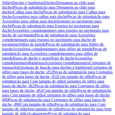
Sifões
Duches e banheiras
Duches
Drenagem ao chão para
duches
Peças de substituição para Drenagem ao chão para
duches
Calhas para duche
Peças de substituição para Calhas para
duche
Acessórios para calhas para duche
Peças de substituição para
Acessórios para calhas para duche
Esgotos no pavimento para
duche
Peças de substituição para Esgotos no pavimento para
duche
Acessórios complementares para esgotos no pavimento para
duche de pavimento
Peças de substituição para Acessórios
complementares para esgotos no pavimento para duche de
pavimento
Sifões de parede
Peças de substituição para Sifões de
parede
Acessórios complementares para sifões de parede
Peças de
substituição para Acessórios complementares para sifões de
parede
Bases de duche e superfícies de duche
Acessórios
complementares
Banheiras
Acessórios complementares
Conjuntos de
reparação
Estruturas de ligação para duches e banheiras
Conjuntos de
sifões para bases de duche, d52
Peças de substituição para Conjuntos
de sifões para bases de duche, d52
Com tampão de sifão
Peças de
substituição para Com tampão de sifão
Conjuntos de sifões para
bases de duche, d62
Peças de substituição para Conjuntos de sifões
para bases de duche, d62
Com tampão de sifão
Peças de substituição
para Com tampão de sifão
Conjuntos de sifões para bases de duche,
d90
Peças de substituição para Conjuntos de sifões para bases de
duche, d90
Com tampão de sifão
Peças de substituição para Com
tampão de sifão
Sem tampão de sifão
Peças de substituição para Sem
tampão de sifão
Acabamento
Peças de substituição para