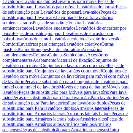
Lavatórios
Lavatórios duplos
Lavatórios para móvel
Peças de
substituição para Lavatórios para móvel
Lavatórios de pousar
Peças
de substituição para Lavatórios de pousar
Lava-mãos
Peças de
substituição para Lava-mãos
Lava-mãos de canto
Lavatórios
semiencastrados
Peças de substituição para Lavatórios
semiencastrados
Lavatórios encastrados
Lavatórios de encastrar por
baixo
Peças de substituição para Lavatórios de encastrar por
baixo
Lavatórios de canto
Lavatórios coletivos
Lavatórios versão
Comfort
Lavatórios para crianças
Lavatórios coletivos
Outras
pias
Pias
Pia multifunções
Pia de laboratório
Acessórios
complementares
Colunas
Colunas
Semicolunas
Acessórios
complementares
Acabamento
Material de fixação
Conjuntos de
lavatório com móvel
Conjuntos de lava-mãos com móvel
Peças de
substituição para Conjuntos de lava-mãos com móvel
Conjuntos de
lavatório com móvel
Conjuntos de lavatórios para móvel com móvel
de lavatório
Peças de substituição para Conjuntos de lavatórios para
móvel com móvel de lavatório
Móveis de casa de banho
Móveis para
lavatório
Peças de substituição para Móveis para lavatório
Para lava-
mãos
Peças de substituição para Para lava-mãos
Para lavatórios
Peças
de substituição para Para lavatórios
Para lavatórios duplos
Peças de
substituição para Para lavatórios duplos
Armários laterais
Peças de
substituição para Armários laterais
Armários laterais baixos
Peças de
substituição para Armários laterais baixos
Armários altos
Peças de
substituição para Armários altos
Armários médios
Armários
suspensos
Peças de substituição para Armários suspensos
Outro