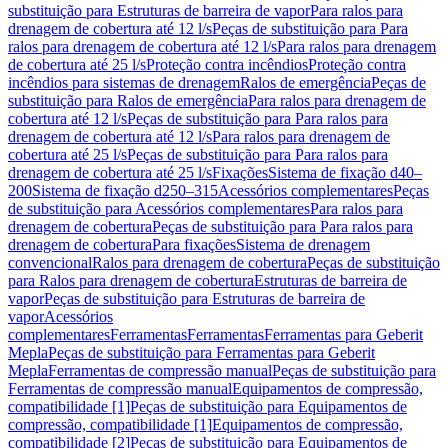
substituição para Estruturas de barreira de vapor
Para ralos para
drenagem de cobertura até 12 l/s
Peças de substituição para Para
ralos para drenagem de cobertura até 12 l/s
Para ralos para drenagem
de cobertura até 25 l/s
Proteção contra incêndios
Proteção contra
incêndios para sistemas de drenagem
Ralos de emergência
Peças de
substituição para Ralos de emergência
Para ralos para drenagem de
cobertura até 12 l/s
Peças de substituição para Para ralos para
drenagem de cobertura até 12 l/s
Para ralos para drenagem de
cobertura até 25 l/s
Peças de substituição para Para ralos para
drenagem de cobertura até 25 l/s
Fixações
Sistema de fixação d40–
200
Sistema de fixação d250–315
Acessórios complementares
Peças
de substituição para Acessórios complementares
Para ralos para
drenagem de cobertura
Peças de substituição para Para ralos para
drenagem de cobertura
Para fixações
Sistema de drenagem
convencional
Ralos para drenagem de cobertura
Peças de substituição
para Ralos para drenagem de cobertura
Estruturas de barreira de
vapor
Peças de substituição para Estruturas de barreira de
vapor
Acessórios
complementares
Ferramentas
Ferramentas
Ferramentas para Geberit
Mepla
Peças de substituição para Ferramentas para Geberit
Mepla
Ferramentas de compressão manual
Peças de substituição para
Ferramentas de compressão manual
Equipamentos de compressão,
compatibilidade [1]
Peças de substituição para Equipamentos de
compressão, compatibilidade [1]
Equipamentos de compressão,
compatibilidade [2]
Peças de substituição para Equipamentos de