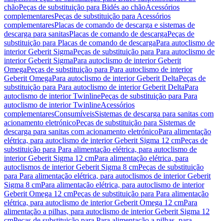
chão
Peças de substituição para Bidés ao chão
Acessórios
complementares
Peças de substituição para Acessórios
complementares
Placas de comando de descarga e sistemas de
descarga para sanitas
Placas de comando de descarga
Peças de
substituição para Placas de comando de descarga
Para autoclismo de
interior Geberit Sigma
Peças de substituição para Para autoclismo de
interior Geberit Sigma
Para autoclismo de interior Geberit
Omega
Peças de substituição para Para autoclismo de interior
Geberit Omega
Para autoclismo de interior Geberit Delta
Peças de
substituição para Para autoclismo de interior Geberit Delta
Para
autoclismo de interior Twinline
Peças de substituição para Para
autoclismo de interior Twinline
Acessórios
complementares
Consumíveis
Sistemas de descarga para sanitas com
acionamento eletrónico
Peças de substituição para Sistemas de
descarga para sanitas com acionamento eletrónico
Para alimentação
elétrica, para autoclismo de interior Geberit Sigma 12 cm
Peças de
substituição para Para alimentação elétrica, para autoclismo de
interior Geberit Sigma 12 cm
Para alimentação elétrica, para
autoclismos de interior Geberit Sigma 8 cm
Peças de substituição
para Para alimentação elétrica, para autoclismos de interior Geberit
Sigma 8 cm
Para alimentação elétrica, para autoclismo de interior
Geberit Omega 12 cm
Peças de substituição para Para alimentação
elétrica, para autoclismo de interior Geberit Omega 12 cm
Para
alimentação a pilhas, para autoclismo de interior Geberit Sigma 12
cm
Peças de substituição para Para alimentação a pilhas, para