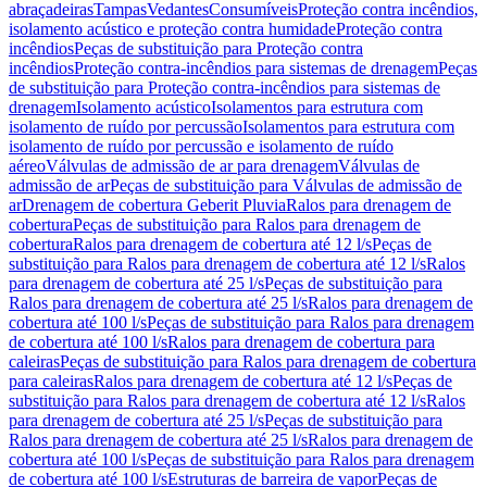
abraçadeiras
Tampas
Vedantes
Consumíveis
Proteção contra incêndios,
isolamento acústico e proteção contra humidade
Proteção contra
incêndios
Peças de substituição para Proteção contra
incêndios
Proteção contra-incêndios para sistemas de drenagem
Peças
de substituição para Proteção contra-incêndios para sistemas de
drenagem
Isolamento acústico
Isolamentos para estrutura com
isolamento de ruído por percussão
Isolamentos para estrutura com
isolamento de ruído por percussão e isolamento de ruído
aéreo
Válvulas de admissão de ar para drenagem
Válvulas de
admissão de ar
Peças de substituição para Válvulas de admissão de
ar
Drenagem de cobertura Geberit Pluvia
Ralos para drenagem de
cobertura
Peças de substituição para Ralos para drenagem de
cobertura
Ralos para drenagem de cobertura até 12 l/s
Peças de
substituição para Ralos para drenagem de cobertura até 12 l/s
Ralos
para drenagem de cobertura até 25 l/s
Peças de substituição para
Ralos para drenagem de cobertura até 25 l/s
Ralos para drenagem de
cobertura até 100 l/s
Peças de substituição para Ralos para drenagem
de cobertura até 100 l/s
Ralos para drenagem de cobertura para
caleiras
Peças de substituição para Ralos para drenagem de cobertura
para caleiras
Ralos para drenagem de cobertura até 12 l/s
Peças de
substituição para Ralos para drenagem de cobertura até 12 l/s
Ralos
para drenagem de cobertura até 25 l/s
Peças de substituição para
Ralos para drenagem de cobertura até 25 l/s
Ralos para drenagem de
cobertura até 100 l/s
Peças de substituição para Ralos para drenagem
de cobertura até 100 l/s
Estruturas de barreira de vapor
Peças de