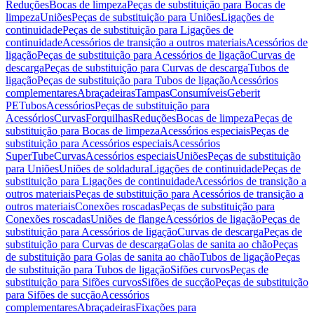
Reduções
Bocas de limpeza
Peças de substituição para Bocas de
limpeza
Uniões
Peças de substituição para Uniões
Ligações de
continuidade
Peças de substituição para Ligações de
continuidade
Acessórios de transição a outros materiais
Acessórios de
ligação
Peças de substituição para Acessórios de ligação
Curvas de
descarga
Peças de substituição para Curvas de descarga
Tubos de
ligação
Peças de substituição para Tubos de ligação
Acessórios
complementares
Abraçadeiras
Tampas
Consumíveis
Geberit
PE
Tubos
Acessórios
Peças de substituição para
Acessórios
Curvas
Forquilhas
Reduções
Bocas de limpeza
Peças de
substituição para Bocas de limpeza
Acessórios especiais
Peças de
substituição para Acessórios especiais
Acessórios
SuperTube
Curvas
Acessórios especiais
Uniões
Peças de substituição
para Uniões
Uniões de soldadura
Ligações de continuidade
Peças de
substituição para Ligações de continuidade
Acessórios de transição a
outros materiais
Peças de substituição para Acessórios de transição a
outros materiais
Conexões roscadas
Peças de substituição para
Conexões roscadas
Uniões de flange
Acessórios de ligação
Peças de
substituição para Acessórios de ligação
Curvas de descarga
Peças de
substituição para Curvas de descarga
Golas de sanita ao chão
Peças
de substituição para Golas de sanita ao chão
Tubos de ligação
Peças
de substituição para Tubos de ligação
Sifões curvos
Peças de
substituição para Sifões curvos
Sifões de sucção
Peças de substituição
para Sifões de sucção
Acessórios
complementares
Abraçadeiras
Fixações para