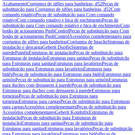
Acabamento
Conjuntos de sifões para banheiras, d52
Peças de
substituição para Conjuntos de sifões para banheiras, d52
Com
comando rotativo
Peças de substituição para Com comando
rotativo
Com comando rotativo e bica de enchimento
Peças de
substituição para Com comando rotativo e bica de enchimento
Com
botão de acionamento PushControl
Peças de substituição para Com
botão de acionamento PushControl
Acessórios complementares para
conjuntos de sifões para banheiras
Conjuntos de ligação
Sistemas de
instalação e descarga
Geberit Duofix
Sistemas de
parede
Painéis
Estruturas de instalação
Peças de substituição para
Estruturas de instalação
Estruturas para sanitas
Peças de substituição
para Estruturas para sanitas
Estruturas para lavatórios
Peças de
substituição para Estruturas para lavatórios
Estruturas para
bidés
Peças de substituição para Estruturas para bidés
Estruturas para
urinóis
Peças de substituição para Estruturas para urinóis
Estruturas
para duches com drenagem à parede
Peças de substituição para
Estruturas para duches com drenagem à parede
Estruturas para
torneiras
Peças de substituição para Estruturas para
torneiras
Estruturas para cargas
Peças de substituição para Estruturas
para cargas
Acessórios complementares
Peças de substituição para
Acessórios complementares
Geberit Kombifix
Estruturas de
instalação
Peças de substituição para Estruturas de
instalação
Estruturas para sanitas
Peças de substituição para
Estruturas para sanitas
Estruturas para lavatórios
Peças de substituição
para Estruturas para lavatórios
Estruturas para bidés
Peças de