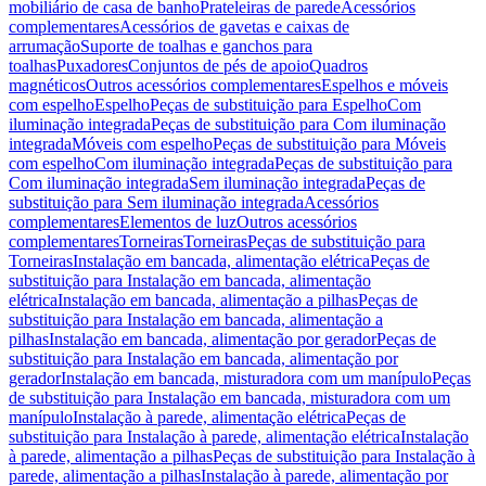
mobiliário de casa de banho
Prateleiras de parede
Acessórios
complementares
Acessórios de gavetas e caixas de
arrumação
Suporte de toalhas e ganchos para
toalhas
Puxadores
Conjuntos de pés de apoio
Quadros
magnéticos
Outros acessórios complementares
Espelhos e móveis
com espelho
Espelho
Peças de substituição para Espelho
Com
iluminação integrada
Peças de substituição para Com iluminação
integrada
Móveis com espelho
Peças de substituição para Móveis
com espelho
Com iluminação integrada
Peças de substituição para
Com iluminação integrada
Sem iluminação integrada
Peças de
substituição para Sem iluminação integrada
Acessórios
complementares
Elementos de luz
Outros acessórios
complementares
Torneiras
Torneiras
Peças de substituição para
Torneiras
Instalação em bancada, alimentação elétrica
Peças de
substituição para Instalação em bancada, alimentação
elétrica
Instalação em bancada, alimentação a pilhas
Peças de
substituição para Instalação em bancada, alimentação a
pilhas
Instalação em bancada, alimentação por gerador
Peças de
substituição para Instalação em bancada, alimentação por
gerador
Instalação em bancada, misturadora com um manípulo
Peças
de substituição para Instalação em bancada, misturadora com um
manípulo
Instalação à parede, alimentação elétrica
Peças de
substituição para Instalação à parede, alimentação elétrica
Instalação
à parede, alimentação a pilhas
Peças de substituição para Instalação à
parede, alimentação a pilhas
Instalação à parede, alimentação por