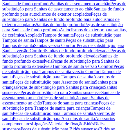
Sanitas de fundo profundo
Sanitas de assentamento ao chão
Peças de
substituição para Sanitas de assentamento ao chão
Sanitas de fundo
profundo para autoclismos de exterior acoplados
Peças de
substituição para Sanitas de fundo profundo para autoclismos de
exterior acoplados
Sanitas de fundo profundo
Peças de substituição
para Sanitas de fundo profundo
Autoclismos de exterior para sanitas,
de cerâmica
Acoplado
Tampos de sanita
Peças de substituição para
Tampos de sanita
Tampos de sanita
Peças de substituição para
Tampos de sanita
Sanitas versão Comfort
Peças de substituição para
Sanitas versão Comfort
Sanitas de fundo profundo elevadas
Peças de
substituição para Sanitas de fundo profundo elevadas
Sanitas de
fundo profundo extensíveis
Peças de substituição para Sanitas de
fundo profundo extensíveis
Tampos de sanita versão Comfort
Peças
de substituição para Tampos de sanita versão Comfort
Tampos de
sanita
Peças de substituição para Tampos de sanita
Assentos de
sanita
Peças de substituição para Assentos de sanita
Sanitas para
crianças
Peças de substituição para Sanitas para crianças
Sanitas
suspensas
Peças de substituição para Sanitas suspensas
Sanitas de
assentamento ao chão
Peças de substituição para Sanitas de
assentamento ao chão
Tampos de sanita para crianças
Peças de
substituição para Tampos de sanita para crianças
Tampos de
sanita
Peças de substituição para Tampos de sanita
Assentos de
sanita
Peças de substituição para Assentos de sanita
Acessórios
complementares
Ligações
Material de fixação
Bidés
Bidés
suspensos
Peças de substituição para Bidés suspensos
Bidés ao