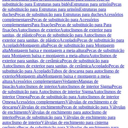
substituição para Estruturas para bidés
Estruturas para urinóis
Peças
de substituição para Estruturas para urinóis
Estruturas para
duches
Peças de substituição para Estruturas para duches
Acessórios
complementares
Peças de substituição para Acessórios
complementares
Para fixações
Peças de substituição para Para
fixações
Autoclismos de exterior
Autoclismos de exterior para
sanitas, de plástico
Peças de substituição para Autoclismos de
exterior para sanitas, de plástico
Acoplado
Peças de substituição para
Acoplado
Montagem alta
Peças de substituição para Montagem
alta
Montagem baixa e montagem a meia-altura
Peças de substituição
para Montagem baixa e montagem a meia-altura
Autoclismos de
exterior para sanitas, de cerâmica
Peças de substituição para
Autoclismos de exterior para sanitas, de cerâmica
Acoplado
Peças de
substituição para Acoplado
Tubos de descarga para autoclismo de
exterior
Montagem alta
Montagem baixa e montagem a meia-
altura
Acessórios complementares
Vedantes
Mangas de
ligação
Autoclismos de interior
Autoclismos de interior Sigma
Peças
de substituição para Autoclismos de interior Sigma
Autoclismos de
interior Omega
Peças de substituição para Autoclismos de interior
Omega
Acessórios complementares
Válvulas de enchimento e de
descarga
Válvulas de enchimento
Peças de substituição para Válvulas
de enchimento
Válvulas de enchimento para autoclismo de
interior
Peças de substituição para Válvulas de enchimento para
autoclismo de interior
Válvulas de enchimento para cisterna
cerâmica
Peças de substituição para Válvulas de enchimento para