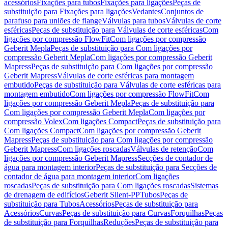
acessórios
Fixações para tubos
Fixações para ligações
Peças de
substituição para Fixações para ligações
Vedantes
Conjuntos de
parafuso para uniões de flange
Válvulas para tubos
Válvulas de corte
esféricas
Peças de substituição para Válvulas de corte esféricas
Com
ligações por compressão FlowFit
Com ligações por compressão
Geberit Mepla
Peças de substituição para Com ligações por
compressão Geberit Mepla
Com ligações por compressão Geberit
Mapress
Peças de substituição para Com ligações por compressão
Geberit Mapress
Válvulas de corte esféricas para montagem
embutido
Peças de substituição para Válvulas de corte esféricas para
montagem embutido
Com ligações por compressão FlowFit
Com
ligações por compressão Geberit Mepla
Peças de substituição para
Com ligações por compressão Geberit Mepla
Com ligações por
compressão Volex
Com ligações Compact
Peças de substituição para
Com ligações Compact
Com ligações por compressão Geberit
Mapress
Peças de substituição para Com ligações por compressão
Geberit Mapress
Com ligações roscadas
Válvulas de retenção
Com
ligações por compressão Geberit Mapress
Secções de contador de
água para montagem interior
Peças de substituição para Secções de
contador de água para montagem interior
Com ligações
roscadas
Peças de substituição para Com ligações roscadas
Sistemas
de drenagem de edifícios
Geberit Silent-PP
Tubos
Peças de
substituição para Tubos
Acessórios
Peças de substituição para
Acessórios
Curvas
Peças de substituição para Curvas
Forquilhas
Peças
de substituição para Forquilhas
Reduções
Peças de substituição para