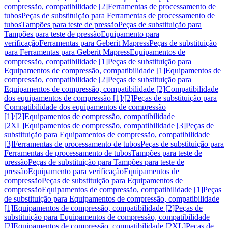
compressão, compatibilidade [2]
Ferramentas de processamento de
tubos
Peças de substituição para Ferramentas de processamento de
tubos
Tampões para teste de pressão
Peças de substituição para
Tampões para teste de pressão
Equipamento para
verificação
Ferramentas para Geberit Mapress
Peças de substituição
para Ferramentas para Geberit Mapress
Equipamentos de
compressão, compatibilidade [1]
Peças de substituição para
Equipamentos de compressão, compatibilidade [1]
Equipamentos de
compressão, compatibilidade [2]
Peças de substituição para
Equipamentos de compressão, compatibilidade [2]
Compatibilidade
dos equipamentos de compressão [1]/[2]
Peças de substituição para
Compatibilidade dos equipamentos de compressão
[1]/[2]
Equipamentos de compressão, compatibilidade
[2XL]
Equipamentos de compressão, compatibilidade [3]
Peças de
substituição para Equipamentos de compressão, compatibilidade
[3]
Ferramentas de processamento de tubos
Peças de substituição para
Ferramentas de processamento de tubos
Tampões para teste de
pressão
Peças de substituição para Tampões para teste de
pressão
Equipamento para verificação
Equipamentos de
compressão
Peças de substituição para Equipamentos de
compressão
Equipamentos de compressão, compatibilidade [1]
Peças
de substituição para Equipamentos de compressão, compatibilidade
[1]
Equipamentos de compressão, compatibilidade [2]
Peças de
substituição para Equipamentos de compressão, compatibilidade
[2]
Equipamentos de compressão, compatibilidade [2XL]
Peças de