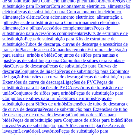
de substituição para Com acionamento pneumático
Exterior
Peças de
substituição para Exterior
Com acionamento eletrónico, alimentação
elétrica
Peças de substituição para Com acionamento eletrónico,
alimentação elétrica
Com acionamento eletrónico, alimentação a
pilhas
Peças de substituição para Com acionamento eletrónico,
alimentação a pilhas
Acessórios complementares
Peças de
substituição para Acessórios complementares
Kits de estrutura e de
substituição
Peças de substituição para Kits de estrutura e de
substituição
Tubos de descarga, curvas de descarga e acessórios de
transição
Placas de acesso
Comandos remotos
Estruturas de ligação
para sanitas, urinóis e bidés
Conjuntos de sifões para sanitas e
pias
Peças de substituição para Conjuntos de sifões para sanitas e
pias
Curvas de descarga
Peças de substituição para Curvas de
descarga
Conjuntos de ligação
Peças de substituição para Conjuntos
de ligação
Extensões da curva de descarga
Peças de substituição para
Extensões da curva de descarga
Ligações de PVC
Peças de
substituição para Ligações de PVC
Acessórios de transição e de
união
Conjuntos de sifões para urinóis
Peças de substituição para
Conjuntos de sifões para urinóis
Sifões de urinóis
Peças de
substituição para Sifões de urinóis
Extensões de tubo de descarga e
de curva de descarga
Peças de substituição para Extensões de tubo
de descarga e de curva de descarga
Conjuntos de sifões para
bidés
Peças de substituição para Conjuntos de sifões para bidés
Sifões
curvos
Peças de substituição para Sifões curvos
Ligações
Áreas de
lavagem
Lavatórios
Lavatórios
Peças de substituição para