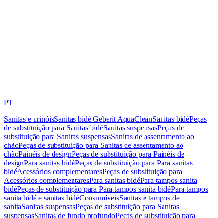
PT
Sanitas e urinóis
Sanitas bidé Geberit AquaClean
Sanitas bidé
Peças
de substituição para Sanitas bidé
Sanitas suspensas
Peças de
substituição para Sanitas suspensas
Sanitas de assentamento ao
chão
Peças de substituição para Sanitas de assentamento ao
chão
Painéis de design
Peças de substituição para Painéis de
design
Para sanitas bidé
Peças de substituição para Para sanitas
bidé
Acessórios complementares
Peças de substituição para
Acessórios complementares
Para sanitas bidé
Para tampos sanita
bidé
Peças de substituição para Para tampos sanita bidé
Para tampos
sanita bidé e sanitas bidé
Consumíveis
Sanitas e tampos de
sanita
Sanitas suspensas
Peças de substituição para Sanitas
suspensas
Sanitas de fundo profundo
Peças de substituição para