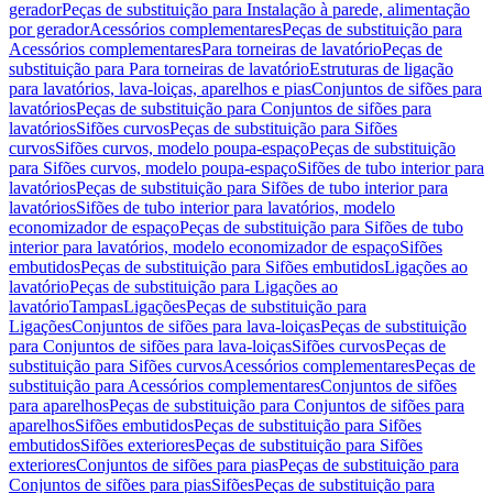
gerador
Peças de substituição para Instalação à parede, alimentação
por gerador
Acessórios complementares
Peças de substituição para
Acessórios complementares
Para torneiras de lavatório
Peças de
substituição para Para torneiras de lavatório
Estruturas de ligação
para lavatórios, lava-loiças, aparelhos e pias
Conjuntos de sifões para
lavatórios
Peças de substituição para Conjuntos de sifões para
lavatórios
Sifões curvos
Peças de substituição para Sifões
curvos
Sifões curvos, modelo poupa-espaço
Peças de substituição
para Sifões curvos, modelo poupa-espaço
Sifões de tubo interior para
lavatórios
Peças de substituição para Sifões de tubo interior para
lavatórios
Sifões de tubo interior para lavatórios, modelo
economizador de espaço
Peças de substituição para Sifões de tubo
interior para lavatórios, modelo economizador de espaço
Sifões
embutidos
Peças de substituição para Sifões embutidos
Ligações ao
lavatório
Peças de substituição para Ligações ao
lavatório
Tampas
Ligações
Peças de substituição para
Ligações
Conjuntos de sifões para lava-loiças
Peças de substituição
para Conjuntos de sifões para lava-loiças
Sifões curvos
Peças de
substituição para Sifões curvos
Acessórios complementares
Peças de
substituição para Acessórios complementares
Conjuntos de sifões
para aparelhos
Peças de substituição para Conjuntos de sifões para
aparelhos
Sifões embutidos
Peças de substituição para Sifões
embutidos
Sifões exteriores
Peças de substituição para Sifões
exteriores
Conjuntos de sifões para pias
Peças de substituição para
Conjuntos de sifões para pias
Sifões
Peças de substituição para