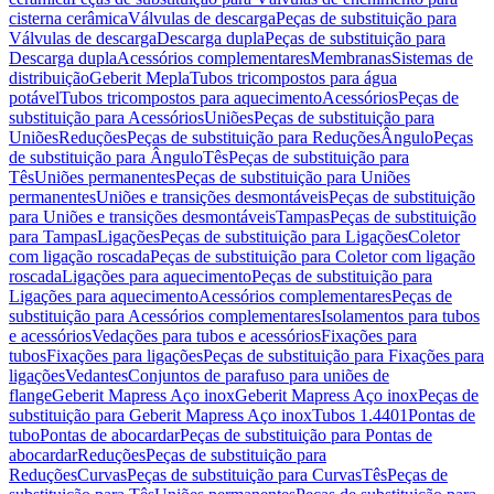
cisterna cerâmica
Válvulas de descarga
Peças de substituição para
Válvulas de descarga
Descarga dupla
Peças de substituição para
Descarga dupla
Acessórios complementares
Membranas
Sistemas de
distribuição
Geberit Mepla
Tubos tricompostos para água
potável
Tubos tricompostos para aquecimento
Acessórios
Peças de
substituição para Acessórios
Uniões
Peças de substituição para
Uniões
Reduções
Peças de substituição para Reduções
Ângulo
Peças
de substituição para Ângulo
Tês
Peças de substituição para
Tês
Uniões permanentes
Peças de substituição para Uniões
permanentes
Uniões e transições desmontáveis
Peças de substituição
para Uniões e transições desmontáveis
Tampas
Peças de substituição
para Tampas
Ligações
Peças de substituição para Ligações
Coletor
com ligação roscada
Peças de substituição para Coletor com ligação
roscada
Ligações para aquecimento
Peças de substituição para
Ligações para aquecimento
Acessórios complementares
Peças de
substituição para Acessórios complementares
Isolamentos para tubos
e acessórios
Vedações para tubos e acessórios
Fixações para
tubos
Fixações para ligações
Peças de substituição para Fixações para
ligações
Vedantes
Conjuntos de parafuso para uniões de
flange
Geberit Mapress Aço inox
Geberit Mapress Aço inox
Peças de
substituição para Geberit Mapress Aço inox
Tubos 1.4401
Pontas de
tubo
Pontas de abocardar
Peças de substituição para Pontas de
abocardar
Reduções
Peças de substituição para
Reduções
Curvas
Peças de substituição para Curvas
Tês
Peças de