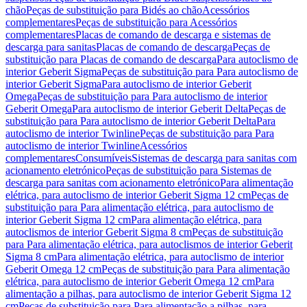
chão
Peças de substituição para Bidés ao chão
Acessórios
complementares
Peças de substituição para Acessórios
complementares
Placas de comando de descarga e sistemas de
descarga para sanitas
Placas de comando de descarga
Peças de
substituição para Placas de comando de descarga
Para autoclismo de
interior Geberit Sigma
Peças de substituição para Para autoclismo de
interior Geberit Sigma
Para autoclismo de interior Geberit
Omega
Peças de substituição para Para autoclismo de interior
Geberit Omega
Para autoclismo de interior Geberit Delta
Peças de
substituição para Para autoclismo de interior Geberit Delta
Para
autoclismo de interior Twinline
Peças de substituição para Para
autoclismo de interior Twinline
Acessórios
complementares
Consumíveis
Sistemas de descarga para sanitas com
acionamento eletrónico
Peças de substituição para Sistemas de
descarga para sanitas com acionamento eletrónico
Para alimentação
elétrica, para autoclismo de interior Geberit Sigma 12 cm
Peças de
substituição para Para alimentação elétrica, para autoclismo de
interior Geberit Sigma 12 cm
Para alimentação elétrica, para
autoclismos de interior Geberit Sigma 8 cm
Peças de substituição
para Para alimentação elétrica, para autoclismos de interior Geberit
Sigma 8 cm
Para alimentação elétrica, para autoclismo de interior
Geberit Omega 12 cm
Peças de substituição para Para alimentação
elétrica, para autoclismo de interior Geberit Omega 12 cm
Para
alimentação a pilhas, para autoclismo de interior Geberit Sigma 12
cm
Peças de substituição para Para alimentação a pilhas, para