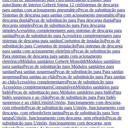
autoclismo de interior Geberit Sigma 12 cm
Sistemas de descarga
para sanitas com acionamento pneumático
Peças de substituição para
Sistemas de descarga para sanitas com acionamento pneumático
Para
descarga dupla
Peças de substituição para Para descarga dupla
Para
descarga simples
Peças de substituição para Para descarga
simples
Acessórios complementares para sistemas de descarga para
sanitas
Peças de substituição para Acessórios complementares para
sistemas de descarga para sanitas
Conjuntos de instalação
Peças de
substituição para Conjuntos de instalação
Para sistemas de descarga
para sanita com acionamento eletrónico
Peças de substituição para
Para sistemas de descarga para sanita com acionamento
eletrónico
Módulos sanitários Geberit Monolith
Módulos sanitários
para sanitas
Peças de substituição para Módulos sanitários para
sanitas
Para sanitas suspensas
Peças de substituição para Para sanitas
suspensas
Para sanitas ao chão
Peças de substituição para Para sanitas
ao chão
Acessórios complementares
Peças de substituição para
Acessórios complementares
Consumíveis
Módulos sanitários para
bidés
Peças de substituição para Módulos sanitários para bidés
Para
bidés suspensos e ao chão
Peças de substituição para Para bidés
suspensos e ao chão
Urinóis
Urinóis, funcionamento com descarga,
com rebordo
Peças de substituição para Urinóis, funcionamento com
descarga, com rebordo
Sem tampa
Peças de substituição para Sem
tampa
Urinóis, funcionamento com descarga, sem rebordo
Peças de
substituição para Urinóis, funcionamento com descarga, sem