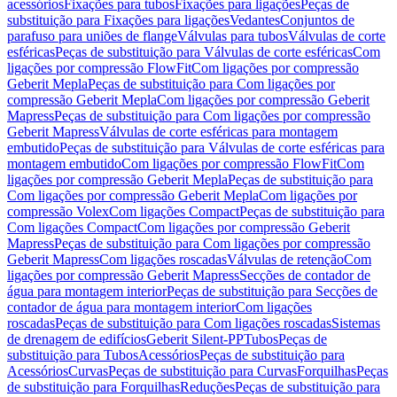
acessórios
Fixações para tubos
Fixações para ligações
Peças de
substituição para Fixações para ligações
Vedantes
Conjuntos de
parafuso para uniões de flange
Válvulas para tubos
Válvulas de corte
esféricas
Peças de substituição para Válvulas de corte esféricas
Com
ligações por compressão FlowFit
Com ligações por compressão
Geberit Mepla
Peças de substituição para Com ligações por
compressão Geberit Mepla
Com ligações por compressão Geberit
Mapress
Peças de substituição para Com ligações por compressão
Geberit Mapress
Válvulas de corte esféricas para montagem
embutido
Peças de substituição para Válvulas de corte esféricas para
montagem embutido
Com ligações por compressão FlowFit
Com
ligações por compressão Geberit Mepla
Peças de substituição para
Com ligações por compressão Geberit Mepla
Com ligações por
compressão Volex
Com ligações Compact
Peças de substituição para
Com ligações Compact
Com ligações por compressão Geberit
Mapress
Peças de substituição para Com ligações por compressão
Geberit Mapress
Com ligações roscadas
Válvulas de retenção
Com
ligações por compressão Geberit Mapress
Secções de contador de
água para montagem interior
Peças de substituição para Secções de
contador de água para montagem interior
Com ligações
roscadas
Peças de substituição para Com ligações roscadas
Sistemas
de drenagem de edifícios
Geberit Silent-PP
Tubos
Peças de
substituição para Tubos
Acessórios
Peças de substituição para
Acessórios
Curvas
Peças de substituição para Curvas
Forquilhas
Peças
de substituição para Forquilhas
Reduções
Peças de substituição para