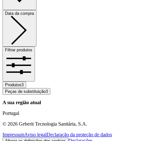
Data da compra
Filtrar produtos
Produtos
3
Peças de substituição
3
A sua região atual
Portugal
©
2026
Geberit Tecnologia Sanitária, S.A.
Impressum
Aviso legal
Declaração da proteção de dados
Declarações
Alterar as definições dos cookies