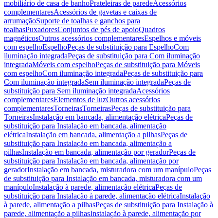
mobiliário de casa de banho
Prateleiras de parede
Acessórios
complementares
Acessórios de gavetas e caixas de
arrumação
Suporte de toalhas e ganchos para
toalhas
Puxadores
Conjuntos de pés de apoio
Quadros
magnéticos
Outros acessórios complementares
Espelhos e móveis
com espelho
Espelho
Peças de substituição para Espelho
Com
iluminação integrada
Peças de substituição para Com iluminação
integrada
Móveis com espelho
Peças de substituição para Móveis
com espelho
Com iluminação integrada
Peças de substituição para
Com iluminação integrada
Sem iluminação integrada
Peças de
substituição para Sem iluminação integrada
Acessórios
complementares
Elementos de luz
Outros acessórios
complementares
Torneiras
Torneiras
Peças de substituição para
Torneiras
Instalação em bancada, alimentação elétrica
Peças de
substituição para Instalação em bancada, alimentação
elétrica
Instalação em bancada, alimentação a pilhas
Peças de
substituição para Instalação em bancada, alimentação a
pilhas
Instalação em bancada, alimentação por gerador
Peças de
substituição para Instalação em bancada, alimentação por
gerador
Instalação em bancada, misturadora com um manípulo
Peças
de substituição para Instalação em bancada, misturadora com um
manípulo
Instalação à parede, alimentação elétrica
Peças de
substituição para Instalação à parede, alimentação elétrica
Instalação
à parede, alimentação a pilhas
Peças de substituição para Instalação à
parede, alimentação a pilhas
Instalação à parede, alimentação por