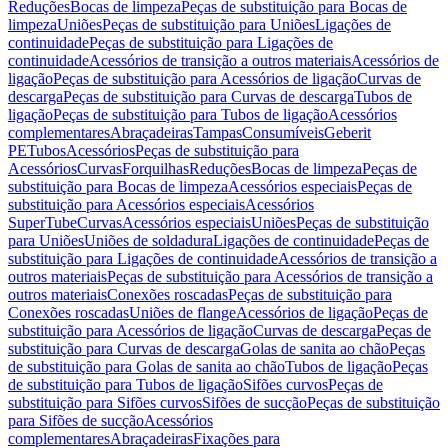
Reduções
Bocas de limpeza
Peças de substituição para Bocas de
limpeza
Uniões
Peças de substituição para Uniões
Ligações de
continuidade
Peças de substituição para Ligações de
continuidade
Acessórios de transição a outros materiais
Acessórios de
ligação
Peças de substituição para Acessórios de ligação
Curvas de
descarga
Peças de substituição para Curvas de descarga
Tubos de
ligação
Peças de substituição para Tubos de ligação
Acessórios
complementares
Abraçadeiras
Tampas
Consumíveis
Geberit
PE
Tubos
Acessórios
Peças de substituição para
Acessórios
Curvas
Forquilhas
Reduções
Bocas de limpeza
Peças de
substituição para Bocas de limpeza
Acessórios especiais
Peças de
substituição para Acessórios especiais
Acessórios
SuperTube
Curvas
Acessórios especiais
Uniões
Peças de substituição
para Uniões
Uniões de soldadura
Ligações de continuidade
Peças de
substituição para Ligações de continuidade
Acessórios de transição a
outros materiais
Peças de substituição para Acessórios de transição a
outros materiais
Conexões roscadas
Peças de substituição para
Conexões roscadas
Uniões de flange
Acessórios de ligação
Peças de
substituição para Acessórios de ligação
Curvas de descarga
Peças de
substituição para Curvas de descarga
Golas de sanita ao chão
Peças
de substituição para Golas de sanita ao chão
Tubos de ligação
Peças
de substituição para Tubos de ligação
Sifões curvos
Peças de
substituição para Sifões curvos
Sifões de sucção
Peças de substituição
para Sifões de sucção
Acessórios
complementares
Abraçadeiras
Fixações para