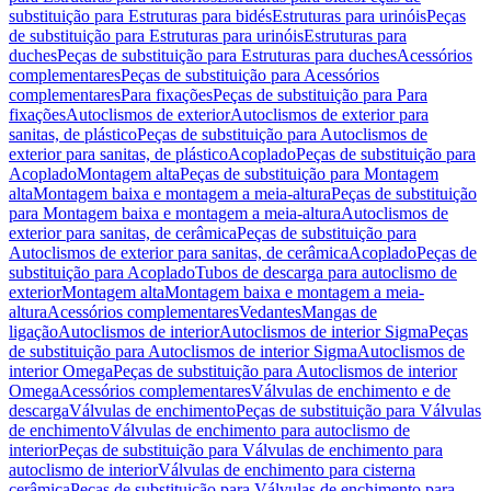
substituição para Estruturas para bidés
Estruturas para urinóis
Peças
de substituição para Estruturas para urinóis
Estruturas para
duches
Peças de substituição para Estruturas para duches
Acessórios
complementares
Peças de substituição para Acessórios
complementares
Para fixações
Peças de substituição para Para
fixações
Autoclismos de exterior
Autoclismos de exterior para
sanitas, de plástico
Peças de substituição para Autoclismos de
exterior para sanitas, de plástico
Acoplado
Peças de substituição para
Acoplado
Montagem alta
Peças de substituição para Montagem
alta
Montagem baixa e montagem a meia-altura
Peças de substituição
para Montagem baixa e montagem a meia-altura
Autoclismos de
exterior para sanitas, de cerâmica
Peças de substituição para
Autoclismos de exterior para sanitas, de cerâmica
Acoplado
Peças de
substituição para Acoplado
Tubos de descarga para autoclismo de
exterior
Montagem alta
Montagem baixa e montagem a meia-
altura
Acessórios complementares
Vedantes
Mangas de
ligação
Autoclismos de interior
Autoclismos de interior Sigma
Peças
de substituição para Autoclismos de interior Sigma
Autoclismos de
interior Omega
Peças de substituição para Autoclismos de interior
Omega
Acessórios complementares
Válvulas de enchimento e de
descarga
Válvulas de enchimento
Peças de substituição para Válvulas
de enchimento
Válvulas de enchimento para autoclismo de
interior
Peças de substituição para Válvulas de enchimento para
autoclismo de interior
Válvulas de enchimento para cisterna
cerâmica
Peças de substituição para Válvulas de enchimento para