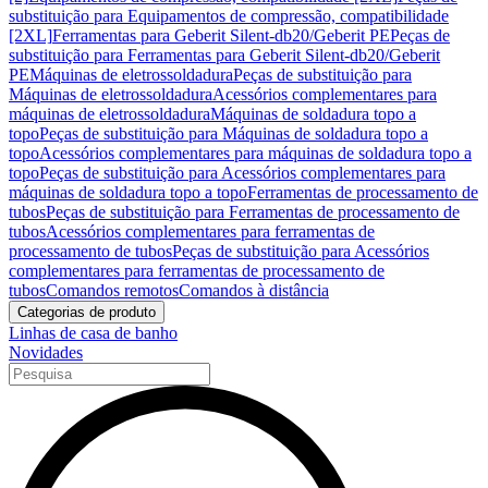
substituição para Equipamentos de compressão, compatibilidade
[2XL]
Ferramentas para Geberit Silent-db20/Geberit PE
Peças de
substituição para Ferramentas para Geberit Silent-db20/Geberit
PE
Máquinas de eletrossoldadura
Peças de substituição para
Máquinas de eletrossoldadura
Acessórios complementares para
máquinas de eletrossoldadura
Máquinas de soldadura topo a
topo
Peças de substituição para Máquinas de soldadura topo a
topo
Acessórios complementares para máquinas de soldadura topo a
topo
Peças de substituição para Acessórios complementares para
máquinas de soldadura topo a topo
Ferramentas de processamento de
tubos
Peças de substituição para Ferramentas de processamento de
tubos
Acessórios complementares para ferramentas de
processamento de tubos
Peças de substituição para Acessórios
complementares para ferramentas de processamento de
tubos
Comandos remotos
Comandos à distância
Categorias de produto
Linhas de casa de banho
Novidades