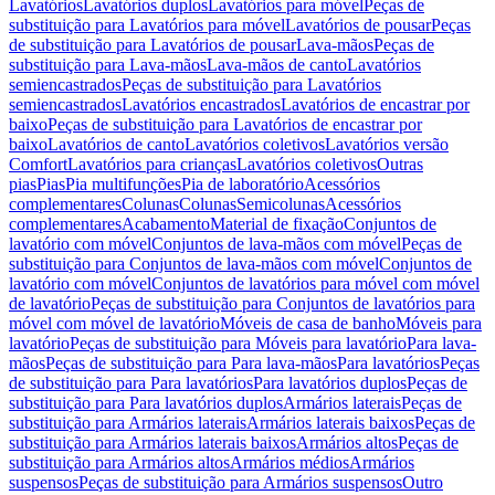
Lavatórios
Lavatórios duplos
Lavatórios para móvel
Peças de
substituição para Lavatórios para móvel
Lavatórios de pousar
Peças
de substituição para Lavatórios de pousar
Lava-mãos
Peças de
substituição para Lava-mãos
Lava-mãos de canto
Lavatórios
semiencastrados
Peças de substituição para Lavatórios
semiencastrados
Lavatórios encastrados
Lavatórios de encastrar por
baixo
Peças de substituição para Lavatórios de encastrar por
baixo
Lavatórios de canto
Lavatórios coletivos
Lavatórios versão
Comfort
Lavatórios para crianças
Lavatórios coletivos
Outras
pias
Pias
Pia multifunções
Pia de laboratório
Acessórios
complementares
Colunas
Colunas
Semicolunas
Acessórios
complementares
Acabamento
Material de fixação
Conjuntos de
lavatório com móvel
Conjuntos de lava-mãos com móvel
Peças de
substituição para Conjuntos de lava-mãos com móvel
Conjuntos de
lavatório com móvel
Conjuntos de lavatórios para móvel com móvel
de lavatório
Peças de substituição para Conjuntos de lavatórios para
móvel com móvel de lavatório
Móveis de casa de banho
Móveis para
lavatório
Peças de substituição para Móveis para lavatório
Para lava-
mãos
Peças de substituição para Para lava-mãos
Para lavatórios
Peças
de substituição para Para lavatórios
Para lavatórios duplos
Peças de
substituição para Para lavatórios duplos
Armários laterais
Peças de
substituição para Armários laterais
Armários laterais baixos
Peças de
substituição para Armários laterais baixos
Armários altos
Peças de
substituição para Armários altos
Armários médios
Armários
suspensos
Peças de substituição para Armários suspensos
Outro