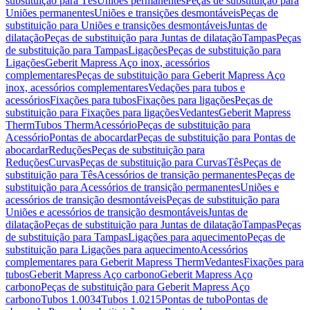
substituição para Tês
Uniões permanentes
Peças de substituição para
Uniões permanentes
Uniões e transições desmontáveis
Peças de
substituição para Uniões e transições desmontáveis
Juntas de
dilatação
Peças de substituição para Juntas de dilatação
Tampas
Peças
de substituição para Tampas
Ligações
Peças de substituição para
Ligações
Geberit Mapress Aço inox, acessórios
complementares
Peças de substituição para Geberit Mapress Aço
inox, acessórios complementares
Vedações para tubos e
acessórios
Fixações para tubos
Fixações para ligações
Peças de
substituição para Fixações para ligações
Vedantes
Geberit Mapress
Therm
Tubos Therm
Acessório
Peças de substituição para
Acessório
Pontas de abocardar
Peças de substituição para Pontas de
abocardar
Reduções
Peças de substituição para
Reduções
Curvas
Peças de substituição para Curvas
Tês
Peças de
substituição para Tês
Acessórios de transição permanentes
Peças de
substituição para Acessórios de transição permanentes
Uniões e
acessórios de transição desmontáveis
Peças de substituição para
Uniões e acessórios de transição desmontáveis
Juntas de
dilatação
Peças de substituição para Juntas de dilatação
Tampas
Peças
de substituição para Tampas
Ligações para aquecimento
Peças de
substituição para Ligações para aquecimento
Acessórios
complementares para Geberit Mapress Therm
Vedantes
Fixações para
tubos
Geberit Mapress Aço carbono
Geberit Mapress Aço
carbono
Peças de substituição para Geberit Mapress Aço
carbono
Tubos 1.0034
Tubos 1.0215
Pontas de tubo
Pontas de