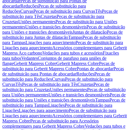
abocardar
Peças de substituição para Pontas de
abocardar
Reduções
Peças de substituição para
Reduções
Curvas
Peças de substituição para Curvas
Tês
Peças de
substituição para Tês
Cruzetas
Peças de substituição para
Cruzetas
Uniões permanentes
Peças de substituição para Uniões
permanentes
Uniões e transições desmontáveis
Peças de substituição
para Uniões e transições desmontáveis
Juntas de dilatação
Peças de
substituição para Juntas de dilatação
Tampas
Peças de substituição
para Tampas
Ligações para aquecimento
Peças de substituição para
Ligações para aquecimento
Acessórios complementares para Geberit
Mapress Aço carbono
Vedações para tubos e acessórios
Fixações
para tubos
Vedantes
Conjuntos de parafuso para uniões de
flange
Geberit Mapress Cobre
Geberit Mapress Cobre
Peças de
substituição para Geberit Mapress Cobre
Pontas de abocardar
Peças
de substituição para Pontas de abocardar
Reduções
Peças de
substituição para Reduções
Curvas
Peças de substituição para
Curvas
Tês
Peças de substituição para Tês
Cruzetas
Peças de
substituição para Cruzetas
Uniões permanentes
Peças de substituição
para Uniões permanentes
Uniões e transições desmontáveis
Peças de
substituição para Uniões e transições desmontáveis
Tampas
Peças de
substituição para Tampas
Ligações
Peças de substituição para
Ligações
Ligações para aquecimento
Peças de substituição para
Ligações para aquecimento
Acessórios complementares para Geberit
Mapress Cobre
Peças de substituição para Acessórios
complementares para Geberit Mapress Cobre
Vedações para tubos e