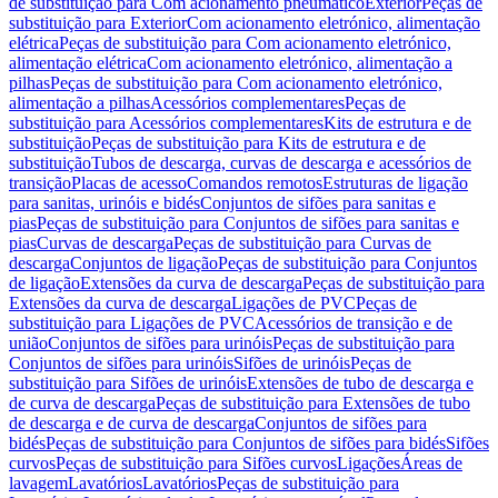
de substituição para Com acionamento pneumático
Exterior
Peças de
substituição para Exterior
Com acionamento eletrónico, alimentação
elétrica
Peças de substituição para Com acionamento eletrónico,
alimentação elétrica
Com acionamento eletrónico, alimentação a
pilhas
Peças de substituição para Com acionamento eletrónico,
alimentação a pilhas
Acessórios complementares
Peças de
substituição para Acessórios complementares
Kits de estrutura e de
substituição
Peças de substituição para Kits de estrutura e de
substituição
Tubos de descarga, curvas de descarga e acessórios de
transição
Placas de acesso
Comandos remotos
Estruturas de ligação
para sanitas, urinóis e bidés
Conjuntos de sifões para sanitas e
pias
Peças de substituição para Conjuntos de sifões para sanitas e
pias
Curvas de descarga
Peças de substituição para Curvas de
descarga
Conjuntos de ligação
Peças de substituição para Conjuntos
de ligação
Extensões da curva de descarga
Peças de substituição para
Extensões da curva de descarga
Ligações de PVC
Peças de
substituição para Ligações de PVC
Acessórios de transição e de
união
Conjuntos de sifões para urinóis
Peças de substituição para
Conjuntos de sifões para urinóis
Sifões de urinóis
Peças de
substituição para Sifões de urinóis
Extensões de tubo de descarga e
de curva de descarga
Peças de substituição para Extensões de tubo
de descarga e de curva de descarga
Conjuntos de sifões para
bidés
Peças de substituição para Conjuntos de sifões para bidés
Sifões
curvos
Peças de substituição para Sifões curvos
Ligações
Áreas de
lavagem
Lavatórios
Lavatórios
Peças de substituição para