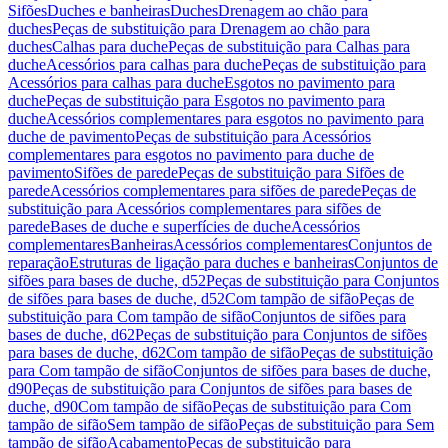
Sifões
Duches e banheiras
Duches
Drenagem ao chão para
duches
Peças de substituição para Drenagem ao chão para
duches
Calhas para duche
Peças de substituição para Calhas para
duche
Acessórios para calhas para duche
Peças de substituição para
Acessórios para calhas para duche
Esgotos no pavimento para
duche
Peças de substituição para Esgotos no pavimento para
duche
Acessórios complementares para esgotos no pavimento para
duche de pavimento
Peças de substituição para Acessórios
complementares para esgotos no pavimento para duche de
pavimento
Sifões de parede
Peças de substituição para Sifões de
parede
Acessórios complementares para sifões de parede
Peças de
substituição para Acessórios complementares para sifões de
parede
Bases de duche e superfícies de duche
Acessórios
complementares
Banheiras
Acessórios complementares
Conjuntos de
reparação
Estruturas de ligação para duches e banheiras
Conjuntos de
sifões para bases de duche, d52
Peças de substituição para Conjuntos
de sifões para bases de duche, d52
Com tampão de sifão
Peças de
substituição para Com tampão de sifão
Conjuntos de sifões para
bases de duche, d62
Peças de substituição para Conjuntos de sifões
para bases de duche, d62
Com tampão de sifão
Peças de substituição
para Com tampão de sifão
Conjuntos de sifões para bases de duche,
d90
Peças de substituição para Conjuntos de sifões para bases de
duche, d90
Com tampão de sifão
Peças de substituição para Com
tampão de sifão
Sem tampão de sifão
Peças de substituição para Sem
tampão de sifão
Acabamento
Peças de substituição para