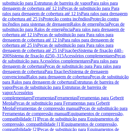
substituição para Estruturas de barreira de vapor
Para ralos para
drenagem de cobertura até 12 l/s
Peças de substituição para Para
ralos para drenagem de cobertura até 12 l/s
Para ralos para drenagem
de cobertura até 25 l/s
Proteção contra incêndios
Proteção contra
incêndios para sistemas de drenagem
Ralos de emergência
Peças de
substituição para Ralos de emergência
Para ralos para drenagem de
cobertura até 12 l/s
Peças de substituição para Para ralos para
drenagem de cobertura até 12 l/s
Para ralos para drenagem de
cobertura até 25 l/s
Peças de substituição para Para ralos para
drenagem de cobertura até 25 l/s
Fixações
Sistema de fixação d40–
200
Sistema de fixação d250–315
Acessórios complementares
Peças
de substituição para Acessórios complementares
Para ralos para
drenagem de cobertura
Peças de substituição para Para ralos para
drenagem de cobertura
Para fixações
Sistema de drenagem
convencional
Ralos para drenagem de cobertura
Peças de substituição
para Ralos para drenagem de cobertura
Estruturas de barreira de
vapor
Peças de substituição para Estruturas de barreira de
vapor
Acessórios
complementares
Ferramentas
Ferramentas
Ferramentas para Geberit
Mepla
Peças de substituição para Ferramentas para Geberit
Mepla
Ferramentas de compressão manual
Peças de substituição para
Ferramentas de compressão manual
Equipamentos de compressão,
compatibilidade [1]
Peças de substituição para Equipamentos de
compressão, compatibilidade [1]
Equipamentos de compressão,
compatibilidade [2]
Peças de substituição para Equipamentos de