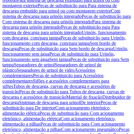
rebordo
Para sistema de descarga embutido para urinol ou com
montagem exterior
Peças de substituição para Para sistema de
descarga embutido para urinol ou com montagem exterior
Com
sistema de descarga para urinóis integrado
Peças de substituição para
Com sistema de descarga para urinóis integrado
Para sistema de
descarga para urinóis integrado
Peças de substituição para Para
sistema de descarga para urinóis integrado
Urinóis, funcionamento
com descarga, com/para tampa
Peças de substituição para Urinóis,
funcionamento com descarga, com/para tampa
Sem bordo de
descarga
Peças de substituição para Sem bordo de descarga
Urinóis,
funcionamento sem água
Peças de substituição para Urinóis,
funcionamento sem água
Sem tampa
Peças de substituição para Sem
tampa
Separadores de urinol
Separadores de urinol de
plástico
Separadores de urinol de vidro
Acessórios
complementares
Peças de substituição para Acessórios
complementares
Sifões e acessórios complementares para
sifões
Tubos de descarga, curvas de descarga e acessórios de
transição
Peças de substituição para Tubos de descarga, curvas de
descarga e acessórios de transição
Material de fixação
Distribuidor de
descarga
Sistemas de descarga para urinol
De interior
Peças de
substituição para De interior
Com acionamento eletrónico,
alimentação elétrica
Peças de substituição para Com acionamento
eletrónico, alimentação elétrica
Com acionamento eletrónico,
alimentação a pilhas
Peças de substituição para Com acionamento
eletrónico, alimentação a pilhas
Com acionamento pneumático
Peças