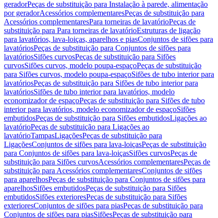
gerador
Peças de substituição para Instalação à parede, alimentação
por gerador
Acessórios complementares
Peças de substituição para
Acessórios complementares
Para torneiras de lavatório
Peças de
substituição para Para torneiras de lavatório
Estruturas de ligação
para lavatórios, lava-loiças, aparelhos e pias
Conjuntos de sifões para
lavatórios
Peças de substituição para Conjuntos de sifões para
lavatórios
Sifões curvos
Peças de substituição para Sifões
curvos
Sifões curvos, modelo poupa-espaço
Peças de substituição
para Sifões curvos, modelo poupa-espaço
Sifões de tubo interior para
lavatórios
Peças de substituição para Sifões de tubo interior para
lavatórios
Sifões de tubo interior para lavatórios, modelo
economizador de espaço
Peças de substituição para Sifões de tubo
interior para lavatórios, modelo economizador de espaço
Sifões
embutidos
Peças de substituição para Sifões embutidos
Ligações ao
lavatório
Peças de substituição para Ligações ao
lavatório
Tampas
Ligações
Peças de substituição para
Ligações
Conjuntos de sifões para lava-loiças
Peças de substituição
para Conjuntos de sifões para lava-loiças
Sifões curvos
Peças de
substituição para Sifões curvos
Acessórios complementares
Peças de
substituição para Acessórios complementares
Conjuntos de sifões
para aparelhos
Peças de substituição para Conjuntos de sifões para
aparelhos
Sifões embutidos
Peças de substituição para Sifões
embutidos
Sifões exteriores
Peças de substituição para Sifões
exteriores
Conjuntos de sifões para pias
Peças de substituição para
Conjuntos de sifões para pias
Sifões
Peças de substituição para