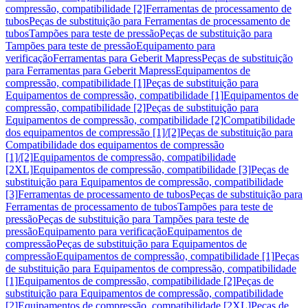
compressão, compatibilidade [2]
Ferramentas de processamento de
tubos
Peças de substituição para Ferramentas de processamento de
tubos
Tampões para teste de pressão
Peças de substituição para
Tampões para teste de pressão
Equipamento para
verificação
Ferramentas para Geberit Mapress
Peças de substituição
para Ferramentas para Geberit Mapress
Equipamentos de
compressão, compatibilidade [1]
Peças de substituição para
Equipamentos de compressão, compatibilidade [1]
Equipamentos de
compressão, compatibilidade [2]
Peças de substituição para
Equipamentos de compressão, compatibilidade [2]
Compatibilidade
dos equipamentos de compressão [1]/[2]
Peças de substituição para
Compatibilidade dos equipamentos de compressão
[1]/[2]
Equipamentos de compressão, compatibilidade
[2XL]
Equipamentos de compressão, compatibilidade [3]
Peças de
substituição para Equipamentos de compressão, compatibilidade
[3]
Ferramentas de processamento de tubos
Peças de substituição para
Ferramentas de processamento de tubos
Tampões para teste de
pressão
Peças de substituição para Tampões para teste de
pressão
Equipamento para verificação
Equipamentos de
compressão
Peças de substituição para Equipamentos de
compressão
Equipamentos de compressão, compatibilidade [1]
Peças
de substituição para Equipamentos de compressão, compatibilidade
[1]
Equipamentos de compressão, compatibilidade [2]
Peças de
substituição para Equipamentos de compressão, compatibilidade
[2]
Equipamentos de compressão, compatibilidade [2XL]
Peças de