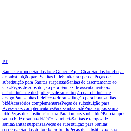
PT
Sanitas e urinóis
Sanitas bidé Geberit AquaClean
Sanitas bidé
Peças
de substituição para Sanitas bidé
Sanitas suspensas
Peças de
substituição para Sanitas suspensas
Sanitas de assentamento ao
chão
Peças de substituição para Sanitas de assentamento ao
chão
Painéis de design
Peças de substituição para Painéis de
design
Para sanitas bidé
Peças de substituição para Para sanitas
bidé
Acessórios complementares
Peças de substituição para
Acessórios complementares
Para sanitas bidé
Para tampos sanita
bidé
Peças de substituição para Para tampos sanita bidé
Para tampos
sanita bidé e sanitas bidé
Consumíveis
Sanitas e tampos de
sanita
Sanitas suspensas
Peças de substituição para Sanitas
suspensas
Sanitas de fundo profundo
Peças de substituição para