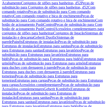
Acabamento
Conjuntos de sifões para banheiras, d52
Peças de
substituição para Conjuntos de sifões para banheiras, d52
Com
comando rotativo
Peças de substituição para Com comando
rotativo
Com comando rotativo e bica de enchimento
Peças de
substituição para Com comando rotativo e bica de enchimento
Com
botão de acionamento PushControl
Peças de substituição para Com
botão de acionamento PushControl
Acessórios complementares para
conjuntos de sifões para banheiras
Conjuntos de ligação
Sistemas de
instalação e descarga
Geberit Duofix
Sistemas de
parede
Painéis
Estruturas de instalação
Peças de substituição para
Estruturas de instalação
Estruturas para sanitas
Peças de substituição
para Estruturas para sanitas
Estruturas para lavatórios
Peças de
substituição para Estruturas para lavatórios
Estruturas para
bidés
Peças de substituição para Estruturas para bidés
Estruturas para
urinóis
Peças de substituição para Estruturas para urinóis
Estruturas
para duches com drenagem à parede
Peças de substituição para
Estruturas para duches com drenagem à parede
Estruturas para
torneiras
Peças de substituição para Estruturas para
torneiras
Estruturas para cargas
Peças de substituição para Estruturas
para cargas
Acessórios complementares
Peças de substituição para
Acessórios complementares
Geberit Kombifix
Estruturas de
instalação
Peças de substituição para Estruturas de
instalação
Estruturas para sanitas
Peças de substituição para
Estruturas para sanitas
Estruturas para lavatórios
Peças de substituição
para Estruturas para lavatórios
Estruturas para bidés
Peças de