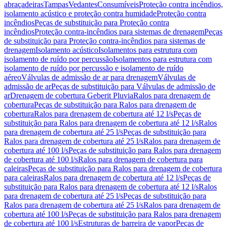
abraçadeiras
Tampas
Vedantes
Consumíveis
Proteção contra incêndios,
isolamento acústico e proteção contra humidade
Proteção contra
incêndios
Peças de substituição para Proteção contra
incêndios
Proteção contra-incêndios para sistemas de drenagem
Peças
de substituição para Proteção contra-incêndios para sistemas de
drenagem
Isolamento acústico
Isolamentos para estrutura com
isolamento de ruído por percussão
Isolamentos para estrutura com
isolamento de ruído por percussão e isolamento de ruído
aéreo
Válvulas de admissão de ar para drenagem
Válvulas de
admissão de ar
Peças de substituição para Válvulas de admissão de
ar
Drenagem de cobertura Geberit Pluvia
Ralos para drenagem de
cobertura
Peças de substituição para Ralos para drenagem de
cobertura
Ralos para drenagem de cobertura até 12 l/s
Peças de
substituição para Ralos para drenagem de cobertura até 12 l/s
Ralos
para drenagem de cobertura até 25 l/s
Peças de substituição para
Ralos para drenagem de cobertura até 25 l/s
Ralos para drenagem de
cobertura até 100 l/s
Peças de substituição para Ralos para drenagem
de cobertura até 100 l/s
Ralos para drenagem de cobertura para
caleiras
Peças de substituição para Ralos para drenagem de cobertura
para caleiras
Ralos para drenagem de cobertura até 12 l/s
Peças de
substituição para Ralos para drenagem de cobertura até 12 l/s
Ralos
para drenagem de cobertura até 25 l/s
Peças de substituição para
Ralos para drenagem de cobertura até 25 l/s
Ralos para drenagem de
cobertura até 100 l/s
Peças de substituição para Ralos para drenagem
de cobertura até 100 l/s
Estruturas de barreira de vapor
Peças de