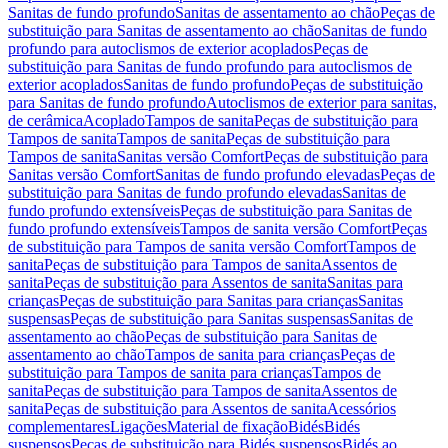
Sanitas de fundo profundo
Sanitas de assentamento ao chão
Peças de
substituição para Sanitas de assentamento ao chão
Sanitas de fundo
profundo para autoclismos de exterior acoplados
Peças de
substituição para Sanitas de fundo profundo para autoclismos de
exterior acoplados
Sanitas de fundo profundo
Peças de substituição
para Sanitas de fundo profundo
Autoclismos de exterior para sanitas,
de cerâmica
Acoplado
Tampos de sanita
Peças de substituição para
Tampos de sanita
Tampos de sanita
Peças de substituição para
Tampos de sanita
Sanitas versão Comfort
Peças de substituição para
Sanitas versão Comfort
Sanitas de fundo profundo elevadas
Peças de
substituição para Sanitas de fundo profundo elevadas
Sanitas de
fundo profundo extensíveis
Peças de substituição para Sanitas de
fundo profundo extensíveis
Tampos de sanita versão Comfort
Peças
de substituição para Tampos de sanita versão Comfort
Tampos de
sanita
Peças de substituição para Tampos de sanita
Assentos de
sanita
Peças de substituição para Assentos de sanita
Sanitas para
crianças
Peças de substituição para Sanitas para crianças
Sanitas
suspensas
Peças de substituição para Sanitas suspensas
Sanitas de
assentamento ao chão
Peças de substituição para Sanitas de
assentamento ao chão
Tampos de sanita para crianças
Peças de
substituição para Tampos de sanita para crianças
Tampos de
sanita
Peças de substituição para Tampos de sanita
Assentos de
sanita
Peças de substituição para Assentos de sanita
Acessórios
complementares
Ligações
Material de fixação
Bidés
Bidés
suspensos
Peças de substituição para Bidés suspensos
Bidés ao