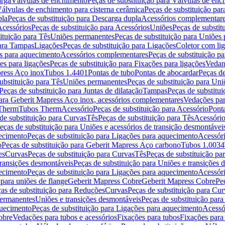
arga
Válvulas de enchimento
Peças de substituição para Válvulas de en
álvulas de enchimento para cisterna cerâmica
Peças de substituição par
pla
Peças de substituição para Descarga dupla
Acessórios complementar
cessórios
Peças de substituição para Acessórios
Uniões
Peças de substit
ituição para Tês
Uniões permanentes
Peças de substituição para Uniões
para Tampas
Ligações
Peças de substituição para Ligações
Coletor com li
es para aquecimento
Acessórios complementares
Peças de substituição p
es para ligações
Peças de substituição para Fixações para ligações
Vedan
press Aço inox
Tubos 1.4401
Pontas de tubo
Pontas de abocardar
Peças de
ubstituição para Tês
Uniões permanentes
Peças de substituição para Un
Peças de substituição para Juntas de dilatação
Tampas
Peças de substitu
para Geberit Mapress Aço inox, acessórios complementares
Vedações par
 Therm
Tubos Therm
Acessório
Peças de substituição para Acessório
Pont
de substituição para Curvas
Tês
Peças de substituição para Tês
Acessório
eças de substituição para Uniões e acessórios de transição desmontávei
ecimento
Peças de substituição para Ligações para aquecimento
Acessór
o
Peças de substituição para Geberit Mapress Aço carbono
Tubos 1.0034
es
Curvas
Peças de substituição para Curvas
Tês
Peças de substituição pa
transições desmontáveis
Peças de substituição para Uniões e transições 
ecimento
Peças de substituição para Ligações para aquecimento
Acessór
para uniões de flange
Geberit Mapress Cobre
Geberit Mapress Cobre
Pe
as de substituição para Reduções
Curvas
Peças de substituição para Cur
permanentes
Uniões e transições desmontáveis
Peças de substituição par
quecimento
Peças de substituição para Ligações para aquecimento
Acessó
obre
Vedações para tubos e acessórios
Fixações para tubos
Fixações para