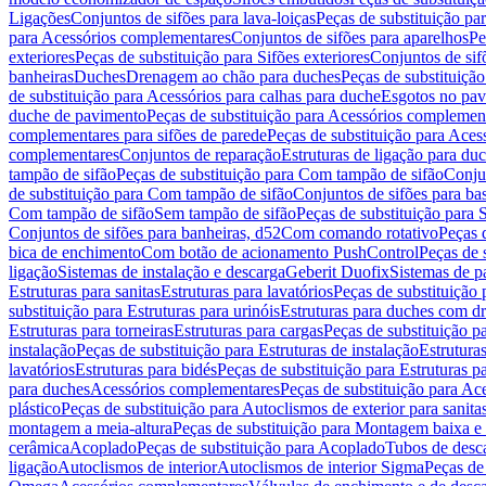
Ligações
Conjuntos de sifões para lava-loiças
Peças de substituição par
para Acessórios complementares
Conjuntos de sifões para aparelhos
Pe
exteriores
Peças de substituição para Sifões exteriores
Conjuntos de sif
banheiras
Duches
Drenagem ao chão para duches
Peças de substituiçã
de substituição para Acessórios para calhas para duche
Esgotos no pav
duche de pavimento
Peças de substituição para Acessórios complemen
complementares para sifões de parede
Peças de substituição para Aces
complementares
Conjuntos de reparação
Estruturas de ligação para du
tampão de sifão
Peças de substituição para Com tampão de sifão
Conjun
de substituição para Com tampão de sifão
Conjuntos de sifões para ba
Com tampão de sifão
Sem tampão de sifão
Peças de substituição para
Conjuntos de sifões para banheiras, d52
Com comando rotativo
Peças 
bica de enchimento
Com botão de acionamento PushControl
Peças de 
ligação
Sistemas de instalação e descarga
Geberit Duofix
Sistemas de p
Estruturas para sanitas
Estruturas para lavatórios
Peças de substituição 
substituição para Estruturas para urinóis
Estruturas para duches com d
Estruturas para torneiras
Estruturas para cargas
Peças de substituição pa
instalação
Peças de substituição para Estruturas de instalação
Estruturas
lavatórios
Estruturas para bidés
Peças de substituição para Estruturas p
para duches
Acessórios complementares
Peças de substituição para A
plástico
Peças de substituição para Autoclismos de exterior para sanitas
montagem a meia-altura
Peças de substituição para Montagem baixa e
cerâmica
Acoplado
Peças de substituição para Acoplado
Tubos de desca
ligação
Autoclismos de interior
Autoclismos de interior Sigma
Peças de