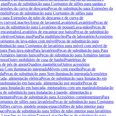
 pias
Peças de substituição para Conjuntos de sifões para sanitas e
tensões da curva de descarga
Peças de substituição para Extensões da
rinóis
Peças de substituição para Conjuntos de sifões para
ão para Extensões de tubo de descarga e de curva de
ões curvos
Ligações
Áreas de lavagem
Lavatórios
Lavatórios
Peças de
ças de substituição para Lavatórios de pousar
Lava-mãos
Peças de
 encastrados
Lavatórios de encastrar por baixo
Peças de substituição
coletivos
Outras pias
Pias
Pia multifunções
Pia de laboratório
Acessórios
onjuntos de lava-mãos com móvel
Peças de substituição para
ubstituição para Conjuntos de lavatórios para móvel com móvel de
 para Para lava-mãos
Para lavatórios
Peças de substituição para Para
Armários laterais baixos
Peças de substituição para Armários laterais
ensos
Outro mobiliário de casa de banho
Prateleiras de
 de pés de apoio
Quadros magnéticos
Outros acessórios
para Com iluminação integrada
Móveis com espelho
Peças de
ada
Peças de substituição para Sem iluminação integrada
Acessórios
ada, alimentação elétrica
Peças de substituição para Instalação em
has
Instalação em bancada, alimentação por gerador
Peças de
o para Instalação em bancada, misturadora com um manípulo
Instalação
s de substituição para Instalação à parede, alimentação a
mentares
Peças de substituição para Acessórios complementares
Para
njuntos de sifões para lavatórios
Peças de substituição para Conjuntos
a Sifões curvos, modelo poupa-espaço
Sifões de tubo interior para
paço
Peças de substituição para Sifões de tubo interior para lavatórios,
a Ligações ao lavatório
Tampas
Ligações
Peças de substituição para