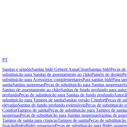
PT
Sanitas e urinóis
Sanitas bidé Geberit AquaClean
Sanitas bidé
Peças de 
substituição para Sanitas de assentamento ao chão
Painéis de design
Pe
substituição para Acessórios complementares
Para sanitas bidé
Para tam
sanita
Sanitas suspensas
Peças de substituição para Sanitas suspensas
Sa
Sanitas de assentamento ao chão
Sanitas de fundo profundo para autoc
profundo
Peças de substituição para Sanitas de fundo profundo
Autocli
substituição para Tampos de sanita
Sanitas versão Comfort
Peças de su
elevadas
Sanitas de fundo profundo extensíveis
Peças de substituição 
Comfort
Tampos de sanita
Peças de substituição para Tampos de sanita
suspensas
Peças de substituição para Sanitas suspensas
Sanitas de ass
Tampos de sanita para crianças
Tampos de sanita
Peças de substituição
fixação
Bidés
Bidés suspensos
Peças de substituição para Bidés suspen