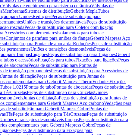
chimento
Válvulas de enchimento para autoclismo de interior
Peças de
a Válvulas de enchimento para cisterna cerâmica
Válvulas de
es
Membranas
Sistemas de distribuição
Geberit Mepla
Tubos
uição para Uniões
Reduções
Peças de substituição para
 permanentes
Uniões e transições desmontáveis
Peças de substituição
gação roscada
Peças de substituição para Coletor com ligação
ara Acessórios complementares
Isolamentos para tubos e
tes
Conjuntos de parafuso para uniões de flange
Geberit Mapress Aço
 substituição para Pontas de abocardar
Reduções
Peças de substituição
iões permanentes
Uniões e transições desmontáveis
Peças de
ição para Tampas
Ligações
Peças de substituição para Ligações
Geberit
a tubos e acessórios
Fixações para tubos
Fixações para ligações
Peças
as de abocardar
Peças de substituição para Pontas de
s de transição permanentes
Peças de substituição para Acessórios de
s
Juntas de dilatação
Peças de substituição para Juntas de
ios complementares para Geberit Mapress Therm
Vedantes
Fixações
Tubos 1.0215
Pontas de tubo
Pontas de abocardar
Peças de substituição
ra Tês
Cruzetas
Peças de substituição para Cruzetas
Uniões
desmontáveis
Juntas de dilatação
Peças de substituição para Juntas de
ios complementares para Geberit Mapress Aço carbono
Vedações para
ças de substituição para Geberit Mapress Cobre
Pontas de
vas
Tês
Peças de substituição para Tês
Cruzetas
Peças de substituição
a Uniões e transições desmontáveis
Tampas
Peças de substituição para
rios complementares para Geberit Mapress Cobre
Peças de
 ligações
Peças de substituição para Fixações para