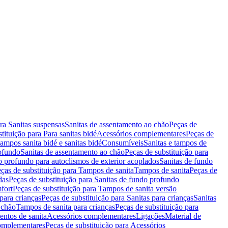
ara Sanitas suspensas
Sanitas de assentamento ao chão
Peças de
tituição para Para sanitas bidé
Acessórios complementares
Peças de
tampos sanita bidé e sanitas bidé
Consumíveis
Sanitas e tampos de
rofundo
Sanitas de assentamento ao chão
Peças de substituição para
o profundo para autoclismos de exterior acoplados
Sanitas de fundo
ças de substituição para Tampos de sanita
Tampos de sanita
Peças de
das
Peças de substituição para Sanitas de fundo profundo
fort
Peças de substituição para Tampos de sanita versão
para crianças
Peças de substituição para Sanitas para crianças
Sanitas
 chão
Tampos de sanita para crianças
Peças de substituição para
entos de sanita
Acessórios complementares
Ligações
Material de
omplementares
Peças de substituição para Acessórios