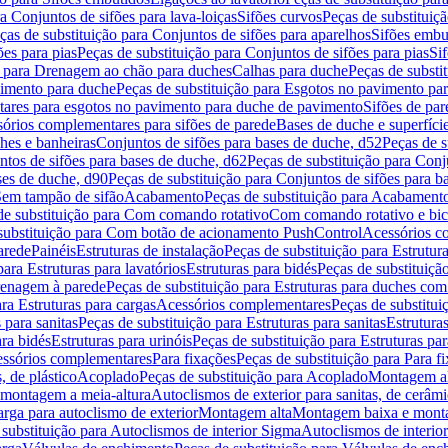
a Conjuntos de sifões para lava-loiças
Sifões curvos
Peças de substituiç
ças de substituição para Conjuntos de sifões para aparelhos
Sifões embu
ões para pias
Peças de substituição para Conjuntos de sifões para pias
Si
o para Drenagem ao chão para duches
Calhas para duche
Peças de substi
imento para duche
Peças de substituição para Esgotos no pavimento pa
tares para esgotos no pavimento para duche de pavimento
Sifões de par
sórios complementares para sifões de parede
Bases de duche e superfíci
ches e banheiras
Conjuntos de sifões para bases de duche, d52
Peças de s
tos de sifões para bases de duche, d62
Peças de substituição para Conj
ses de duche, d90
Peças de substituição para Conjuntos de sifões para b
 Sem tampão de sifão
Acabamento
Peças de substituição para Acabament
de substituição para Com comando rotativo
Com comando rotativo e bic
substituição para Com botão de acionamento PushControl
Acessórios co
arede
Painéis
Estruturas de instalação
Peças de substituição para Estrutura
para Estruturas para lavatórios
Estruturas para bidés
Peças de substituição
renagem à parede
Peças de substituição para Estruturas para duches co
ra Estruturas para cargas
Acessórios complementares
Peças de substitu
 para sanitas
Peças de substituição para Estruturas para sanitas
Estruturas
ara bidés
Estruturas para urinóis
Peças de substituição para Estruturas par
cessórios complementares
Para fixações
Peças de substituição para Para f
, de plástico
Acoplado
Peças de substituição para Acoplado
Montagem al
 montagem a meia-altura
Autoclismos de exterior para sanitas, de cerâm
rga para autoclismo de exterior
Montagem alta
Montagem baixa e monta
 substituição para Autoclismos de interior Sigma
Autoclismos de interi