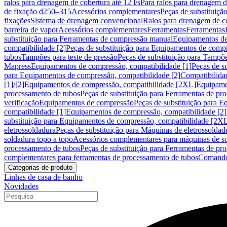
ralos para drenagem de cobertura até 12 l/s
Para ralos para drenagem de
de fixação d250–315
Acessórios complementares
Peças de substituiçã
fixações
Sistema de drenagem convencional
Ralos para drenagem de c
barreira de vapor
Acessórios complementares
Ferramentas
Ferramentas
substituição para Ferramentas de compressão manual
Equipamentos de
compatibilidade [2]
Peças de substituição para Equipamentos de compr
tubos
Tampões para teste de pressão
Peças de substituição para Tampõe
Mapress
Equipamentos de compressão, compatibilidade [1]
Peças de s
para Equipamentos de compressão, compatibilidade [2]
Compatibilida
[1]/[2]
Equipamentos de compressão, compatibilidade [2XL]
Equipamen
processamento de tubos
Peças de substituição para Ferramentas de pr
verificação
Equipamentos de compressão
Peças de substituição para 
compatibilidade [1]
Equipamentos de compressão, compatibilidade [2]
substituição para Equipamentos de compressão, compatibilidade [2X
eletrossoldadura
Peças de substituição para Máquinas de eletrossoldad
soldadura topo a topo
Acessórios complementares para máquinas de so
processamento de tubos
Peças de substituição para Ferramentas de pr
complementares para ferramentas de processamento de tubos
Comando
Categorias de produto
Linhas de casa de banho
Novidades