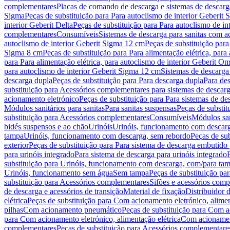
complementares
Placas de comando de descarga e sistemas de descarga
Sigma
Peças de substituição para Para autoclismo de interior Geberit 
interior Geberit Delta
Peças de substituição para Para autoclismo de in
complementares
Consumíveis
Sistemas de descarga para sanitas com a
autoclismo de interior Geberit Sigma 12 cm
Peças de substituição para
Sigma 8 cm
Peças de substituição para Para alimentação elétrica, para
para Para alimentação elétrica, para autoclismo de interior Geberit 
para autoclismo de interior Geberit Sigma 12 cm
Sistemas de descarga
descarga dupla
Peças de substituição para Para descarga dupla
Para de
substituição para Acessórios complementares para sistemas de descarg
acionamento eletrónico
Peças de substituição para Para sistemas de d
Módulos sanitários para sanitas
Para sanitas suspensas
Peças de substit
substituição para Acessórios complementares
Consumíveis
Módulos san
bidés suspensos e ao chão
Urinóis
Urinóis, funcionamento com descar
tampa
Urinóis, funcionamento com descarga, sem rebordo
Peças de su
exterior
Peças de substituição para Para sistema de descarga embutido
para urinóis integrado
Para sistema de descarga para urinóis integrado
substituição para Urinóis, funcionamento com descarga, com/para ta
Urinóis, funcionamento sem água
Sem tampa
Peças de substituição p
substituição para Acessórios complementares
Sifões e acessórios comp
de descarga e acessórios de transição
Material de fixação
Distribuidor 
elétrica
Peças de substituição para Com acionamento eletrónico, alimen
pilhas
Com acionamento pneumático
Peças de substituição para Com 
para Com acionamento eletrónico, alimentação elétrica
Com acionament
complementares
Peças de substituição para Acessórios complementare