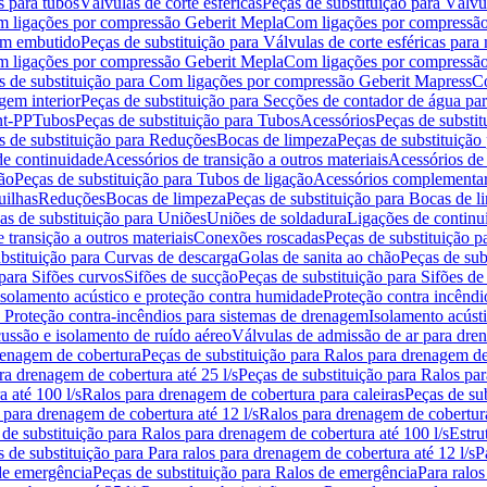
s para tubos
Válvulas de corte esféricas
Peças de substituição para Válvul
om ligações por compressão Geberit Mepla
Com ligações por compressão
gem embutido
Peças de substituição para Válvulas de corte esféricas pa
om ligações por compressão Geberit Mepla
Com ligações por compressã
s de substituição para Com ligações por compressão Geberit Mapress
Co
gem interior
Peças de substituição para Secções de contador de água pa
nt-PP
Tubos
Peças de substituição para Tubos
Acessórios
Peças de substit
s de substituição para Reduções
Bocas de limpeza
Peças de substituição
de continuidade
Acessórios de transição a outros materiais
Acessórios de
ão
Peças de substituição para Tubos de ligação
Acessórios complementa
uilhas
Reduções
Bocas de limpeza
Peças de substituição para Bocas de 
as de substituição para Uniões
Uniões de soldadura
Ligações de continu
 transição a outros materiais
Conexões roscadas
Peças de substituição 
bstituição para Curvas de descarga
Golas de sanita ao chão
Peças de sub
 para Sifões curvos
Sifões de sucção
Peças de substituição para Sifões de
 isolamento acústico e proteção contra humidade
Proteção contra incêndi
a Proteção contra-incêndios para sistemas de drenagem
Isolamento acúst
cussão e isolamento de ruído aéreo
Válvulas de admissão de ar para dr
renagem de cobertura
Peças de substituição para Ralos para drenagem d
ra drenagem de cobertura até 25 l/s
Peças de substituição para Ralos par
 até 100 l/s
Ralos para drenagem de cobertura para caleiras
Peças de su
 para drenagem de cobertura até 12 l/s
Ralos para drenagem de cobertura
 de substituição para Ralos para drenagem de cobertura até 100 l/s
Estru
 de substituição para Para ralos para drenagem de cobertura até 12 l/s
P
de emergência
Peças de substituição para Ralos de emergência
Para ralos