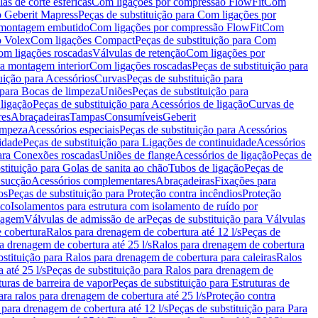
as de corte esféricas
Com ligações por compressão FlowFit
Com
 Geberit Mapress
Peças de substituição para Com ligações por
ra montagem embutido
Com ligações por compressão FlowFit
Com
o Volex
Com ligações Compact
Peças de substituição para Com
m ligações roscadas
Válvulas de retenção
Com ligações por
ra montagem interior
Com ligações roscadas
Peças de substituição para
uição para Acessórios
Curvas
Peças de substituição para
 para Bocas de limpeza
Uniões
Peças de substituição para
 ligação
Peças de substituição para Acessórios de ligação
Curvas de
res
Abraçadeiras
Tampas
Consumíveis
Geberit
limpeza
Acessórios especiais
Peças de substituição para Acessórios
idade
Peças de substituição para Ligações de continuidade
Acessórios
para Conexões roscadas
Uniões de flange
Acessórios de ligação
Peças de
stituição para Golas de sanita ao chão
Tubos de ligação
Peças de
 sucção
Acessórios complementares
Abraçadeiras
Fixações para
os
Peças de substituição para Proteção contra incêndios
Proteção
ico
Isolamentos para estrutura com isolamento de ruído por
enagem
Válvulas de admissão de ar
Peças de substituição para Válvulas
e cobertura
Ralos para drenagem de cobertura até 12 l/s
Peças de
a drenagem de cobertura até 25 l/s
Ralos para drenagem de cobertura
bstituição para Ralos para drenagem de cobertura para caleiras
Ralos
 até 25 l/s
Peças de substituição para Ralos para drenagem de
turas de barreira de vapor
Peças de substituição para Estruturas de
ara ralos para drenagem de cobertura até 25 l/s
Proteção contra
 para drenagem de cobertura até 12 l/s
Peças de substituição para Para