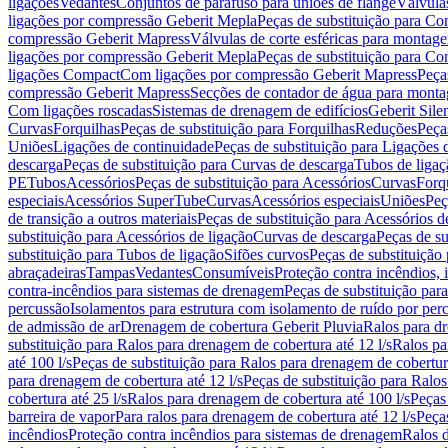
ligações
Vedantes
Conjuntos de parafuso para uniões de flange
Válvula
ligações por compressão Geberit Mepla
Peças de substituição para C
compressão Geberit Mapress
Válvulas de corte esféricas para monta
ligações por compressão Geberit Mepla
Peças de substituição para C
ligações Compact
Com ligações por compressão Geberit Mapress
Peça
compressão Geberit Mapress
Secções de contador de água para monta
Com ligações roscadas
Sistemas de drenagem de edifícios
Geberit Sile
Curvas
Forquilhas
Peças de substituição para Forquilhas
Reduções
Peça
Uniões
Ligações de continuidade
Peças de substituição para Ligações 
descarga
Peças de substituição para Curvas de descarga
Tubos de ligaç
PE
Tubos
Acessórios
Peças de substituição para Acessórios
Curvas
Forq
especiais
Acessórios SuperTube
Curvas
Acessórios especiais
Uniões
Peç
de transição a outros materiais
Peças de substituição para Acessórios de
substituição para Acessórios de ligação
Curvas de descarga
Peças de su
substituição para Tubos de ligação
Sifões curvos
Peças de substituição
abraçadeiras
Tampas
Vedantes
Consumíveis
Proteção contra incêndios,
contra-incêndios para sistemas de drenagem
Peças de substituição par
percussão
Isolamentos para estrutura com isolamento de ruído por per
de admissão de ar
Drenagem de cobertura Geberit Pluvia
Ralos para d
substituição para Ralos para drenagem de cobertura até 12 l/s
Ralos pa
até 100 l/s
Peças de substituição para Ralos para drenagem de cobertura
para drenagem de cobertura até 12 l/s
Peças de substituição para Ralos
cobertura até 25 l/s
Ralos para drenagem de cobertura até 100 l/s
Peças
barreira de vapor
Para ralos para drenagem de cobertura até 12 l/s
Peças
incêndios
Proteção contra incêndios para sistemas de drenagem
Ralos 