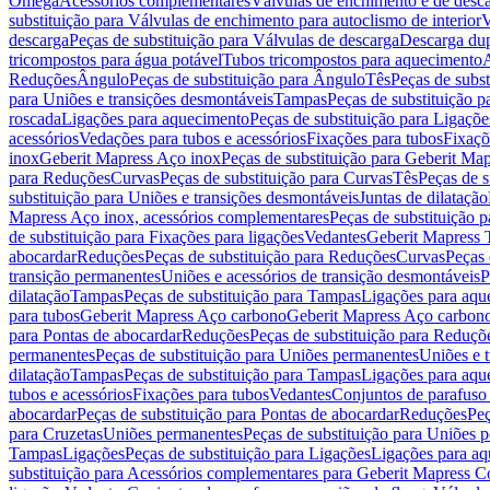
Omega
Acessórios complementares
Válvulas de enchimento e de desc
substituição para Válvulas de enchimento para autoclismo de interior
V
descarga
Peças de substituição para Válvulas de descarga
Descarga du
tricompostos para água potável
Tubos tricompostos para aquecimento
A
Reduções
Ângulo
Peças de substituição para Ângulo
Tês
Peças de subst
para Uniões e transições desmontáveis
Tampas
Peças de substituição 
roscada
Ligações para aquecimento
Peças de substituição para Ligaçõ
acessórios
Vedações para tubos e acessórios
Fixações para tubos
Fixaçõ
inox
Geberit Mapress Aço inox
Peças de substituição para Geberit Ma
para Reduções
Curvas
Peças de substituição para Curvas
Tês
Peças de s
substituição para Uniões e transições desmontáveis
Juntas de dilatação
Mapress Aço inox, acessórios complementares
Peças de substituição 
de substituição para Fixações para ligações
Vedantes
Geberit Mapress
abocardar
Reduções
Peças de substituição para Reduções
Curvas
Peças 
transição permanentes
Uniões e acessórios de transição desmontáveis
P
dilatação
Tampas
Peças de substituição para Tampas
Ligações para aqu
para tubos
Geberit Mapress Aço carbono
Geberit Mapress Aço carbon
para Pontas de abocardar
Reduções
Peças de substituição para Reduçõ
permanentes
Peças de substituição para Uniões permanentes
Uniões e 
dilatação
Tampas
Peças de substituição para Tampas
Ligações para aqu
tubos e acessórios
Fixações para tubos
Vedantes
Conjuntos de parafuso 
abocardar
Peças de substituição para Pontas de abocardar
Reduções
Peç
para Cruzetas
Uniões permanentes
Peças de substituição para Uniões 
Tampas
Ligações
Peças de substituição para Ligações
Ligações para a
substituição para Acessórios complementares para Geberit Mapress C