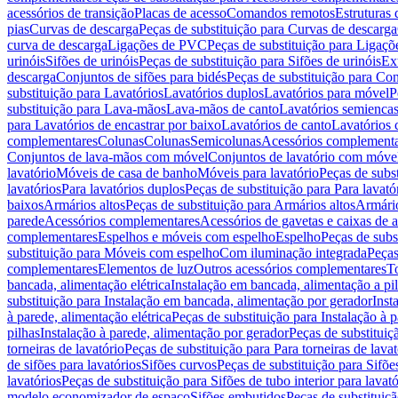
acessórios de transição
Placas de acesso
Comandos remotos
Estruturas 
pias
Curvas de descarga
Peças de substituição para Curvas de descarga
curva de descarga
Ligações de PVC
Peças de substituição para Ligaç
urinóis
Sifões de urinóis
Peças de substituição para Sifões de urinóis
Ex
descarga
Conjuntos de sifões para bidés
Peças de substituição para Con
substituição para Lavatórios
Lavatórios duplos
Lavatórios para móvel
P
substituição para Lava-mãos
Lava-mãos de canto
Lavatórios semiencas
para Lavatórios de encastrar por baixo
Lavatórios de canto
Lavatórios 
complementares
Colunas
Colunas
Semicolunas
Acessórios complementa
Conjuntos de lava-mãos com móvel
Conjuntos de lavatório com móve
lavatório
Móveis de casa de banho
Móveis para lavatório
Peças de subst
lavatórios
Para lavatórios duplos
Peças de substituição para Para lavató
baixos
Armários altos
Peças de substituição para Armários altos
Armári
parede
Acessórios complementares
Acessórios de gavetas e caixas de 
complementares
Espelhos e móveis com espelho
Espelho
Peças de subs
substituição para Móveis com espelho
Com iluminação integrada
Peças
complementares
Elementos de luz
Outros acessórios complementares
T
bancada, alimentação elétrica
Instalação em bancada, alimentação a pi
substituição para Instalação em bancada, alimentação por gerador
Inst
à parede, alimentação elétrica
Peças de substituição para Instalação à p
pilhas
Instalação à parede, alimentação por gerador
Peças de substituiç
torneiras de lavatório
Peças de substituição para Para torneiras de lavat
de sifões para lavatórios
Sifões curvos
Peças de substituição para Sifõe
lavatórios
Peças de substituição para Sifões de tubo interior para lavató
modelo economizador de espaço
Sifões embutidos
Peças de substituiç