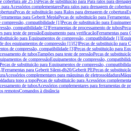
 cobertura até 25 l/s
Peças de substituição para Para ralos para drenage
o para Acessórios complementares
Para ralos para drenagem de cobertur
obertura
Peças de substituição para Ralos para drenagem de cobertura
Es
Ferramentas para Geberit Mepla
Peças de substituição para Ferramentas
 compressão, compatibilidade [1]
Peças de substituição para Equipamen
essão, compatibilidade [2]
Ferramentas de processamento de tubos
Peça
s para teste de pressão
Equipamento para verificação
Ferramentas para 
ubstituição para Equipamentos de compressão, compatibilidade [1]
Equi
de dos equipamentos de compressão [1]/[2]
Peças de substituição para
tos de compressão, compatibilidade [3]
Peças de substituição para Eq
ocessamento de tubos
Tampões para teste de pressão
Peças de substituiçã
Equipamentos de compressão
Equipamentos de compressão, compatibilida
Peças de substituição para Equipamentos de compressão, compatibilida
L]
Ferramentas para Geberit Silent-db20/Geberit PE
Peças de substituiçã
ura
Acessórios complementares para máquinas de eletrossoldadura
Máqui
ldadura topo a topo
Peças de substituição para Acessórios complementa
ocessamento de tubos
Acessórios complementares para ferramentas de p
s remotos
Comandos à distância