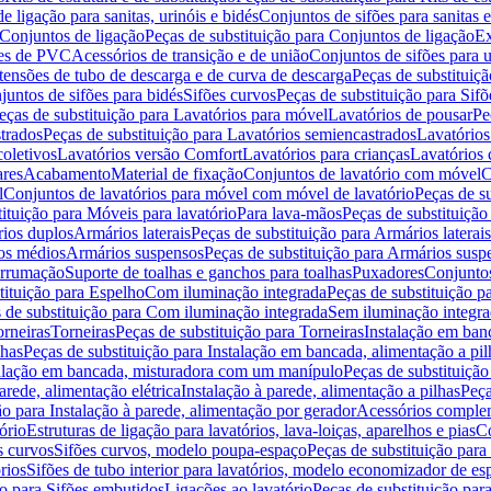
de ligação para sanitas, urinóis e bidés
Conjuntos de sifões para sanitas e
Conjuntos de ligação
Peças de substituição para Conjuntos de ligação
Ex
ões de PVC
Acessórios de transição e de união
Conjuntos de sifões para u
tensões de tubo de descarga e de curva de descarga
Peças de substituiç
juntos de sifões para bidés
Sifões curvos
Peças de substituição para Sif
eças de substituição para Lavatórios para móvel
Lavatórios de pousar
Pe
trados
Peças de substituição para Lavatórios semiencastrados
Lavatórios
coletivos
Lavatórios versão Comfort
Lavatórios para crianças
Lavatórios 
res
Acabamento
Material de fixação
Conjuntos de lavatório com móvel
C
l
Conjuntos de lavatórios para móvel com móvel de lavatório
Peças de s
ituição para Móveis para lavatório
Para lava-mãos
Peças de substituição
rios duplos
Armários laterais
Peças de substituição para Armários laterais
os médios
Armários suspensos
Peças de substituição para Armários susp
arrumação
Suporte de toalhas e ganchos para toalhas
Puxadores
Conjuntos
tituição para Espelho
Com iluminação integrada
Peças de substituição 
 de substituição para Com iluminação integrada
Sem iluminação integr
orneiras
Torneiras
Peças de substituição para Torneiras
Instalação em banc
lhas
Peças de substituição para Instalação em bancada, alimentação a pil
alação em bancada, misturadora com um manípulo
Peças de substituiçã
arede, alimentação elétrica
Instalação à parede, alimentação a pilhas
Peça
ão para Instalação à parede, alimentação por gerador
Acessórios comple
ório
Estruturas de ligação para lavatórios, lava-loiças, aparelhos e pias
Co
s curvos
Sifões curvos, modelo poupa-espaço
Peças de substituição par
rios
Sifões de tubo interior para lavatórios, modelo economizador de es
ão para Sifões embutidos
Ligações ao lavatório
Peças de substituição par