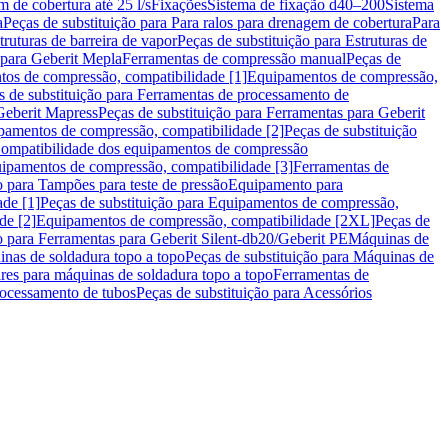
m de cobertura até 25 l/s
Fixações
Sistema de fixação d40–200
Sistema
a
Peças de substituição para Para ralos para drenagem de cobertura
Para
truturas de barreira de vapor
Peças de substituição para Estruturas de
 para Geberit Mepla
Ferramentas de compressão manual
Peças de
tos de compressão, compatibilidade [1]
Equipamentos de compressão,
s de substituição para Ferramentas de processamento de
Geberit Mapress
Peças de substituição para Ferramentas para Geberit
pamentos de compressão, compatibilidade [2]
Peças de substituição
 Compatibilidade dos equipamentos de compressão
uipamentos de compressão, compatibilidade [3]
Ferramentas de
o para Tampões para teste de pressão
Equipamento para
de [1]
Peças de substituição para Equipamentos de compressão,
de [2]
Equipamentos de compressão, compatibilidade [2XL]
Peças de
o para Ferramentas para Geberit Silent-db20/Geberit PE
Máquinas de
nas de soldadura topo a topo
Peças de substituição para Máquinas de
res para máquinas de soldadura topo a topo
Ferramentas de
rocessamento de tubos
Peças de substituição para Acessórios