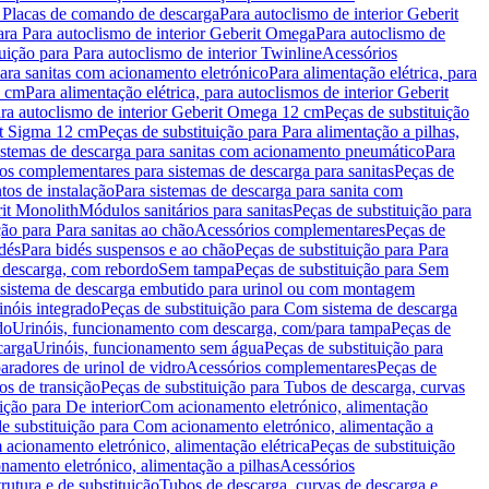
a Placas de comando de descarga
Para autoclismo de interior Geberit
ara Para autoclismo de interior Geberit Omega
Para autoclismo de
uição para Para autoclismo de interior Twinline
Acessórios
para sanitas com acionamento eletrónico
Para alimentação elétrica, para
2 cm
Para alimentação elétrica, para autoclismos de interior Geberit
para autoclismo de interior Geberit Omega 12 cm
Peças de substituição
rit Sigma 12 cm
Peças de substituição para Para alimentação a pilhas,
Sistemas de descarga para sanitas com acionamento pneumático
Para
os complementares para sistemas de descarga para sanitas
Peças de
tos de instalação
Para sistemas de descarga para sanita com
it Monolith
Módulos sanitários para sanitas
Peças de substituição para
ção para Para sanitas ao chão
Acessórios complementares
Peças de
dés
Para bidés suspensos e ao chão
Peças de substituição para Para
 descarga, com rebordo
Sem tampa
Peças de substituição para Sem
 sistema de descarga embutido para urinol ou com montagem
inóis integrado
Peças de substituição para Com sistema de descarga
do
Urinóis, funcionamento com descarga, com/para tampa
Peças de
carga
Urinóis, funcionamento sem água
Peças de substituição para
aradores de urinol de vidro
Acessórios complementares
Peças de
os de transição
Peças de substituição para Tubos de descarga, curvas
ição para De interior
Com acionamento eletrónico, alimentação
e substituição para Com acionamento eletrónico, alimentação a
acionamento eletrónico, alimentação elétrica
Peças de substituição
namento eletrónico, alimentação a pilhas
Acessórios
rutura e de substituição
Tubos de descarga, curvas de descarga e