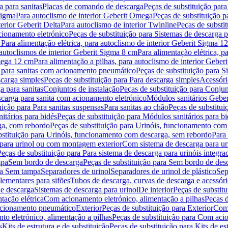
 para sanitas
Placas de comando de descarga
Peças de substituição par
Sigma
Para autoclismo de interior Geberit Omega
Peças de substituição p
terior Geberit Delta
Para autoclismo de interior Twinline
Peças de substit
cionamento eletrónico
Peças de substituição para Sistemas de descarga 
 Para alimentação elétrica, para autoclismo de interior Geberit Sigma 1
 autoclismos de interior Geberit Sigma 8 cm
Para alimentação elétrica, 
Omega 12 cm
Para alimentação a pilhas, para autoclismo de interior Gebe
 para sanitas com acionamento pneumático
Peças de substituição para 
scarga simples
Peças de substituição para Para descarga simples
Acessóri
a para sanitas
Conjuntos de instalação
Peças de substituição para Conjun
escarga para sanita com acionamento eletrónico
Módulos sanitários Geber
uição para Para sanitas suspensas
Para sanitas ao chão
Peças de substitui
itários para bidés
Peças de substituição para Módulos sanitários para bi
ga, com rebordo
Peças de substituição para Urinóis, funcionamento com
bstituição para Urinóis, funcionamento com descarga, sem rebordo
Para
 para urinol ou com montagem exterior
Com sistema de descarga para ur
Peças de substituição para Para sistema de descarga para urinóis integra
mpa
Sem bordo de descarga
Peças de substituição para Sem bordo de des
ara Sem tampa
Separadores de urinol
Separadores de urinol de plástico
Sep
lementares para sifões
Tubos de descarga, curvas de descarga e acessóri
de descarga
Sistemas de descarga para urinol
De interior
Peças de substitu
tação elétrica
Com acionamento eletrónico, alimentação a pilhas
Peças d
acionamento pneumático
Exterior
Peças de substituição para Exterior
Com 
o eletrónico, alimentação a pilhas
Peças de substituição para Com acio
s
Kits de estrutura e de substituição
Peças de substituição para Kits de est