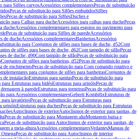
ão para Sifões curvos
Acessórios complementares
Peças de substituição
tidos
Peças de substituição para Sifões embutidos
Sifões
fões
Peças de substituição para Sifões
Duches e
tuição para Calhas para duche
Acessórios para calhas para duche
Peças
ra duche
Acessórios complementares para esgotos no pavimento para
ede
Peças de substituição para Sifões de parede
Acessórios
es de duche
Acessórios complementares
Banheiras
Acessórios
ubstituição para Conjuntos de sifões para bases de duche, d52
Com
untos de sifões para bases de duche, d62
Com tampão de sifão
Peças
ases de duche, d90
Com tampão de sifão
Peças de substituição para
o
Conjuntos de sifões para banheiras, d52
Peças de substituição para
a de enchimento
Peças de substituição para Com comando rotativo e
mplementares para conjuntos de sifões para banheiras
Conjuntos de
s de instalação
Estruturas para sanitas
Peças de substituição para
 para Estruturas para bidés
Estruturas para urinóis
Peças de
m drenagem à parede
Estruturas para torneiras
Peças de substituição para
ição para Acessórios complementares
Geberit Kombifix
Estruturas de
 para lavatórios
Peças de substituição para Estruturas para
a urinóis
Estruturas para duches
Peças de substituição para Estruturas
ixações
Autoclismos de exterior
Autoclismos de exterior para sanitas, de
ta
Peças de substituição para Montagem alta
Montagem baixa e
ica
Peças de substituição para Autoclismos de exterior para sanitas, de
gem a meia-altura
Acessórios complementares
Vedantes
Mangas de
or Omega
Peças de substituição para Autoclismos de interior