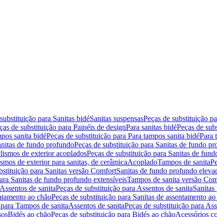
substituição para Sanitas bidé
Sanitas suspensas
Peças de substituição p
ças de substituição para Painéis de design
Para sanitas bidé
Peças de subs
pos sanita bidé
Peças de substituição para Para tampos sanita bidé
Para 
nitas de fundo profundo
Peças de substituição para Sanitas de fundo p
lismos de exterior acoplados
Peças de substituição para Sanitas de fund
smos de exterior para sanitas, de cerâmica
Acoplado
Tampos de sanita
Pe
bstituição para Sanitas versão Comfort
Sanitas de fundo profundo eleva
para Sanitas de fundo profundo extensíveis
Tampos de sanita versão Com
Assentos de sanita
Peças de substituição para Assentos de sanita
Sanitas 
entamento ao chão
Peças de substituição para Sanitas de assentamento ao
 para Tampos de sanita
Assentos de sanita
Peças de substituição para Ass
sos
Bidés ao chão
Peças de substituição para Bidés ao chão
Acessórios c