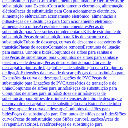
de substituição para Com acionamento pneumático
Exterior
Peças de
substituição para Exterior
Com acionamento eletrónico, alimentação
elétrica
Peças de substituição para Com acionamento eletrónico,
alimentação elétrica
Com acionamento eletrónico, alimentação a
pilhas
Peças de substituição para Com acionamento eletrónico,
alimentação a pilhas
Acessórios complementares
Peças de
substituição para Acessórios complementares
Kits de estrutura e de
substituição
Peças de substituição para Kits de estrutura e de
substituição
Tubos de descarga, curvas de descarga e acessórios de
transição
Placas de acesso
Comandos remotos
Estruturas de ligação
para sanitas, urinóis e bidés
Conjuntos de sifões para sanitas e
pias
Peças de substituição para Conjuntos de sifões para sanitas e
pias
Curvas de descarga
Peças de substituição para Curvas de
descarga
Conjuntos de ligação
Peças de substituição para Conjuntos
de ligação
Extensões da curva de descarga
Peças de substituição para
Extensões da curva de descarga
Ligações de PVC
Peças de
substituição para Ligações de PVC
Acessórios de transição e de
união
Conjuntos de sifões para urinóis
Peças de substituição para
Conjuntos de sifões para urinóis
Sifões de urinóis
Peças de
substituição para Sifões de urinóis
Extensões de tubo de descarga e
de curva de descarga
Peças de substituição para Extensões de tubo
de descarga e de curva de descarga
Conjuntos de sifões para
bidés
Peças de substituição para Conjuntos de sifões para bidés
Sifões
curvos
Peças de substituição para Sifões curvos
Ligações
Áreas de
lavagem
Lavatórios
Lavatórios
Peças de substituição para