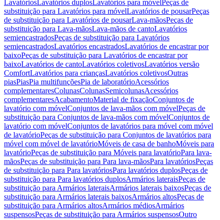
Lavatórios
Lavatórios duplos
Lavatórios para móvel
Peças de
substituição para Lavatórios para móvel
Lavatórios de pousar
Peças
de substituição para Lavatórios de pousar
Lava-mãos
Peças de
substituição para Lava-mãos
Lava-mãos de canto
Lavatórios
semiencastrados
Peças de substituição para Lavatórios
semiencastrados
Lavatórios encastrados
Lavatórios de encastrar por
baixo
Peças de substituição para Lavatórios de encastrar por
baixo
Lavatórios de canto
Lavatórios coletivos
Lavatórios versão
Comfort
Lavatórios para crianças
Lavatórios coletivos
Outras
pias
Pias
Pia multifunções
Pia de laboratório
Acessórios
complementares
Colunas
Colunas
Semicolunas
Acessórios
complementares
Acabamento
Material de fixação
Conjuntos de
lavatório com móvel
Conjuntos de lava-mãos com móvel
Peças de
substituição para Conjuntos de lava-mãos com móvel
Conjuntos de
lavatório com móvel
Conjuntos de lavatórios para móvel com móvel
de lavatório
Peças de substituição para Conjuntos de lavatórios para
móvel com móvel de lavatório
Móveis de casa de banho
Móveis para
lavatório
Peças de substituição para Móveis para lavatório
Para lava-
mãos
Peças de substituição para Para lava-mãos
Para lavatórios
Peças
de substituição para Para lavatórios
Para lavatórios duplos
Peças de
substituição para Para lavatórios duplos
Armários laterais
Peças de
substituição para Armários laterais
Armários laterais baixos
Peças de
substituição para Armários laterais baixos
Armários altos
Peças de
substituição para Armários altos
Armários médios
Armários
suspensos
Peças de substituição para Armários suspensos
Outro