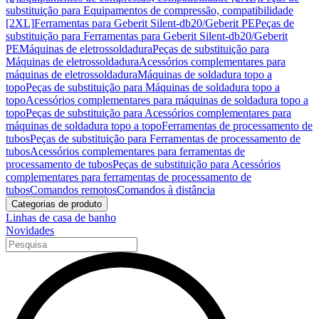
substituição para Equipamentos de compressão, compatibilidade
[2XL]
Ferramentas para Geberit Silent-db20/Geberit PE
Peças de
substituição para Ferramentas para Geberit Silent-db20/Geberit
PE
Máquinas de eletrossoldadura
Peças de substituição para
Máquinas de eletrossoldadura
Acessórios complementares para
máquinas de eletrossoldadura
Máquinas de soldadura topo a
topo
Peças de substituição para Máquinas de soldadura topo a
topo
Acessórios complementares para máquinas de soldadura topo a
topo
Peças de substituição para Acessórios complementares para
máquinas de soldadura topo a topo
Ferramentas de processamento de
tubos
Peças de substituição para Ferramentas de processamento de
tubos
Acessórios complementares para ferramentas de
processamento de tubos
Peças de substituição para Acessórios
complementares para ferramentas de processamento de
tubos
Comandos remotos
Comandos à distância
Categorias de produto
Linhas de casa de banho
Novidades