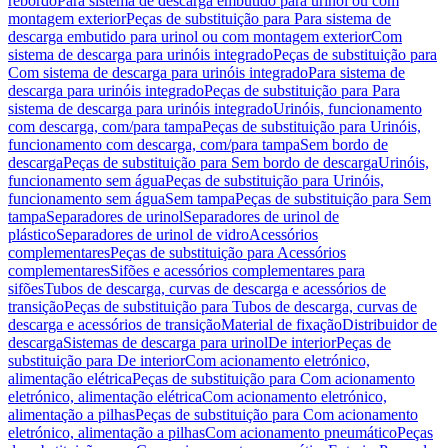
rebordo
Para sistema de descarga embutido para urinol ou com
montagem exterior
Peças de substituição para Para sistema de
descarga embutido para urinol ou com montagem exterior
Com
sistema de descarga para urinóis integrado
Peças de substituição para
Com sistema de descarga para urinóis integrado
Para sistema de
descarga para urinóis integrado
Peças de substituição para Para
sistema de descarga para urinóis integrado
Urinóis, funcionamento
com descarga, com/para tampa
Peças de substituição para Urinóis,
funcionamento com descarga, com/para tampa
Sem bordo de
descarga
Peças de substituição para Sem bordo de descarga
Urinóis,
funcionamento sem água
Peças de substituição para Urinóis,
funcionamento sem água
Sem tampa
Peças de substituição para Sem
tampa
Separadores de urinol
Separadores de urinol de
plástico
Separadores de urinol de vidro
Acessórios
complementares
Peças de substituição para Acessórios
complementares
Sifões e acessórios complementares para
sifões
Tubos de descarga, curvas de descarga e acessórios de
transição
Peças de substituição para Tubos de descarga, curvas de
descarga e acessórios de transição
Material de fixação
Distribuidor de
descarga
Sistemas de descarga para urinol
De interior
Peças de
substituição para De interior
Com acionamento eletrónico,
alimentação elétrica
Peças de substituição para Com acionamento
eletrónico, alimentação elétrica
Com acionamento eletrónico,
alimentação a pilhas
Peças de substituição para Com acionamento
eletrónico, alimentação a pilhas
Com acionamento pneumático
Peças