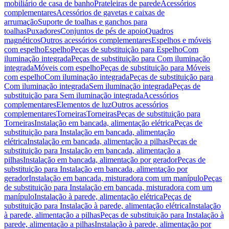
mobiliário de casa de banho
Prateleiras de parede
Acessórios
complementares
Acessórios de gavetas e caixas de
arrumação
Suporte de toalhas e ganchos para
toalhas
Puxadores
Conjuntos de pés de apoio
Quadros
magnéticos
Outros acessórios complementares
Espelhos e móveis
com espelho
Espelho
Peças de substituição para Espelho
Com
iluminação integrada
Peças de substituição para Com iluminação
integrada
Móveis com espelho
Peças de substituição para Móveis
com espelho
Com iluminação integrada
Peças de substituição para
Com iluminação integrada
Sem iluminação integrada
Peças de
substituição para Sem iluminação integrada
Acessórios
complementares
Elementos de luz
Outros acessórios
complementares
Torneiras
Torneiras
Peças de substituição para
Torneiras
Instalação em bancada, alimentação elétrica
Peças de
substituição para Instalação em bancada, alimentação
elétrica
Instalação em bancada, alimentação a pilhas
Peças de
substituição para Instalação em bancada, alimentação a
pilhas
Instalação em bancada, alimentação por gerador
Peças de
substituição para Instalação em bancada, alimentação por
gerador
Instalação em bancada, misturadora com um manípulo
Peças
de substituição para Instalação em bancada, misturadora com um
manípulo
Instalação à parede, alimentação elétrica
Peças de
substituição para Instalação à parede, alimentação elétrica
Instalação
à parede, alimentação a pilhas
Peças de substituição para Instalação à
parede, alimentação a pilhas
Instalação à parede, alimentação por