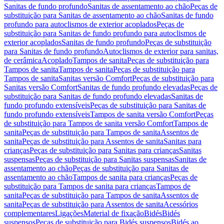
Sanitas de fundo profundo
Sanitas de assentamento ao chão
Peças de
substituição para Sanitas de assentamento ao chão
Sanitas de fundo
profundo para autoclismos de exterior acoplados
Peças de
substituição para Sanitas de fundo profundo para autoclismos de
exterior acoplados
Sanitas de fundo profundo
Peças de substituição
para Sanitas de fundo profundo
Autoclismos de exterior para sanitas,
de cerâmica
Acoplado
Tampos de sanita
Peças de substituição para
Tampos de sanita
Tampos de sanita
Peças de substituição para
Tampos de sanita
Sanitas versão Comfort
Peças de substituição para
Sanitas versão Comfort
Sanitas de fundo profundo elevadas
Peças de
substituição para Sanitas de fundo profundo elevadas
Sanitas de
fundo profundo extensíveis
Peças de substituição para Sanitas de
fundo profundo extensíveis
Tampos de sanita versão Comfort
Peças
de substituição para Tampos de sanita versão Comfort
Tampos de
sanita
Peças de substituição para Tampos de sanita
Assentos de
sanita
Peças de substituição para Assentos de sanita
Sanitas para
crianças
Peças de substituição para Sanitas para crianças
Sanitas
suspensas
Peças de substituição para Sanitas suspensas
Sanitas de
assentamento ao chão
Peças de substituição para Sanitas de
assentamento ao chão
Tampos de sanita para crianças
Peças de
substituição para Tampos de sanita para crianças
Tampos de
sanita
Peças de substituição para Tampos de sanita
Assentos de
sanita
Peças de substituição para Assentos de sanita
Acessórios
complementares
Ligações
Material de fixação
Bidés
Bidés
suspensos
Peças de substituição para Bidés suspensos
Bidés ao