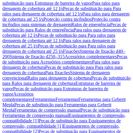
substituição para Estruturas de barreira de vapor
Para ralos para
drenagem de cobertura até 12 l/s
Peças de substituição para Para
ralos para drenagem de cobertura até 12 l/s
Para ralos para drenagem
de cobertura até 25 l/s
Proteção contra incêndios
Proteção contra
incêndios para sistemas de drenagem
Ralos de emergência
Peças de
substituição para Ralos de emergência
Para ralos para drenagem de
cobertura até 12 l/s
Peças de substituição para Para ralos para
drenagem de cobertura até 12 l/s
Para ralos para drenagem de
cobertura até 25 l/s
Peças de substituição para Para ralos para
drenagem de cobertura até 25 l/s
Fixações
Sistema de fixação d40–
200
Sistema de fixação d250–315
Acessórios complementares
Peças
de substituição para Acessórios complementares
Para ralos para
drenagem de cobertura
Peças de substituição para Para ralos para
drenagem de cobertura
Para fixações
Sistema de drenagem
convencional
Ralos para drenagem de cobertura
Peças de substituição
para Ralos para drenagem de cobertura
Estruturas de barreira de
vapor
Peças de substituição para Estruturas de barreira de
vapor
Acessórios
complementares
Ferramentas
Ferramentas
Ferramentas para Geberit
Mepla
Peças de substituição para Ferramentas para Geberit
Mepla
Ferramentas de compressão manual
Peças de substituição para
Ferramentas de compressão manual
Equipamentos de compressão,
compatibilidade [1]
Peças de substituição para Equipamentos de
compressão, compatibilidade [1]
Equipamentos de compressão,
compatibilidade [2]
Peças de substituição para Equipamentos de