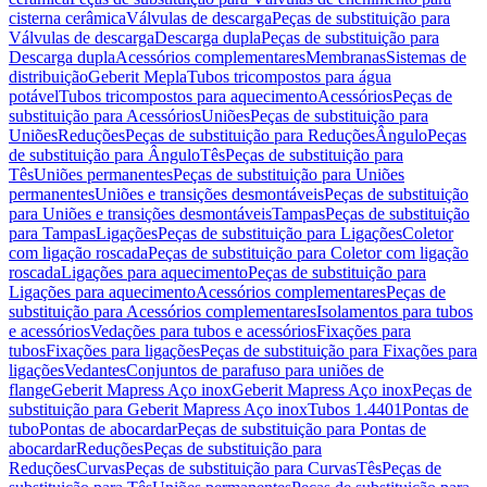
cisterna cerâmica
Válvulas de descarga
Peças de substituição para
Válvulas de descarga
Descarga dupla
Peças de substituição para
Descarga dupla
Acessórios complementares
Membranas
Sistemas de
distribuição
Geberit Mepla
Tubos tricompostos para água
potável
Tubos tricompostos para aquecimento
Acessórios
Peças de
substituição para Acessórios
Uniões
Peças de substituição para
Uniões
Reduções
Peças de substituição para Reduções
Ângulo
Peças
de substituição para Ângulo
Tês
Peças de substituição para
Tês
Uniões permanentes
Peças de substituição para Uniões
permanentes
Uniões e transições desmontáveis
Peças de substituição
para Uniões e transições desmontáveis
Tampas
Peças de substituição
para Tampas
Ligações
Peças de substituição para Ligações
Coletor
com ligação roscada
Peças de substituição para Coletor com ligação
roscada
Ligações para aquecimento
Peças de substituição para
Ligações para aquecimento
Acessórios complementares
Peças de
substituição para Acessórios complementares
Isolamentos para tubos
e acessórios
Vedações para tubos e acessórios
Fixações para
tubos
Fixações para ligações
Peças de substituição para Fixações para
ligações
Vedantes
Conjuntos de parafuso para uniões de
flange
Geberit Mapress Aço inox
Geberit Mapress Aço inox
Peças de
substituição para Geberit Mapress Aço inox
Tubos 1.4401
Pontas de
tubo
Pontas de abocardar
Peças de substituição para Pontas de
abocardar
Reduções
Peças de substituição para
Reduções
Curvas
Peças de substituição para Curvas
Tês
Peças de