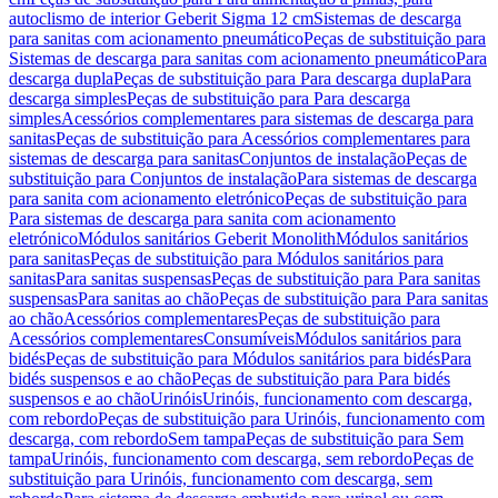
autoclismo de interior Geberit Sigma 12 cm
Sistemas de descarga
para sanitas com acionamento pneumático
Peças de substituição para
Sistemas de descarga para sanitas com acionamento pneumático
Para
descarga dupla
Peças de substituição para Para descarga dupla
Para
descarga simples
Peças de substituição para Para descarga
simples
Acessórios complementares para sistemas de descarga para
sanitas
Peças de substituição para Acessórios complementares para
sistemas de descarga para sanitas
Conjuntos de instalação
Peças de
substituição para Conjuntos de instalação
Para sistemas de descarga
para sanita com acionamento eletrónico
Peças de substituição para
Para sistemas de descarga para sanita com acionamento
eletrónico
Módulos sanitários Geberit Monolith
Módulos sanitários
para sanitas
Peças de substituição para Módulos sanitários para
sanitas
Para sanitas suspensas
Peças de substituição para Para sanitas
suspensas
Para sanitas ao chão
Peças de substituição para Para sanitas
ao chão
Acessórios complementares
Peças de substituição para
Acessórios complementares
Consumíveis
Módulos sanitários para
bidés
Peças de substituição para Módulos sanitários para bidés
Para
bidés suspensos e ao chão
Peças de substituição para Para bidés
suspensos e ao chão
Urinóis
Urinóis, funcionamento com descarga,
com rebordo
Peças de substituição para Urinóis, funcionamento com
descarga, com rebordo
Sem tampa
Peças de substituição para Sem
tampa
Urinóis, funcionamento com descarga, sem rebordo
Peças de
substituição para Urinóis, funcionamento com descarga, sem