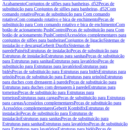
Acabamento
Conjuntos de sifões para banheiras, d52
Peças de
substituição para Conjuntos de sifões para banheiras, d52
Com
comando rotativo
Peças de substituição para Com comando
rotativo
Com comando rotativo e bica de enchimento
Peças de
substituição para Com comando rotativo e bica de enchimento
Com
botão de acionamento PushControl
Peças de substituição para Com
botão de acionamento PushControl
Acessórios complementares para
conjuntos de sifões para banheiras
Conjuntos de ligação
Sistemas de
instalação e descarga
Geberit Duofix
Sistemas de
parede
Painéis
Estruturas de instalação
Peças de substituição para
Estruturas de instalação
Estruturas para sanitas
Peças de substituição
para Estruturas para sanitas
Estruturas para lavatórios
Peças de
substituição para Estruturas para lavatórios
Estruturas para
bidés
Peças de substituição para Estruturas para bidés
Estruturas para
urinóis
Peças de substituição para Estruturas para urinóis
Estruturas
para duches com drenagem à parede
Peças de substituição para
Estruturas para duches com drenagem à parede
Estruturas para
torneiras
Peças de substituição para Estruturas para
torneiras
Estruturas para cargas
Peças de substituição para Estruturas
para cargas
Acessórios complementares
Peças de substituição para
Acessórios complementares
Geberit Kombifix
Estruturas de
instalação
Peças de substituição para Estruturas de
instalação
Estruturas para sanitas
Peças de substituição para
Estruturas para sanitas
Estruturas para lavatórios
Peças de substituição
para Estruturas para lavatórios
Estruturas para bidés
Peças de