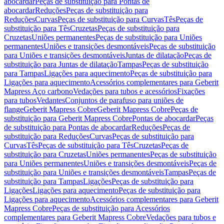
abocardar
Peças de substituição para Pontas de
abocardar
Reduções
Peças de substituição para
Reduções
Curvas
Peças de substituição para Curvas
Tês
Peças de
substituição para Tês
Cruzetas
Peças de substituição para
Cruzetas
Uniões permanentes
Peças de substituição para Uniões
permanentes
Uniões e transições desmontáveis
Peças de substituição
para Uniões e transições desmontáveis
Juntas de dilatação
Peças de
substituição para Juntas de dilatação
Tampas
Peças de substituição
para Tampas
Ligações para aquecimento
Peças de substituição para
Ligações para aquecimento
Acessórios complementares para Geberit
Mapress Aço carbono
Vedações para tubos e acessórios
Fixações
para tubos
Vedantes
Conjuntos de parafuso para uniões de
flange
Geberit Mapress Cobre
Geberit Mapress Cobre
Peças de
substituição para Geberit Mapress Cobre
Pontas de abocardar
Peças
de substituição para Pontas de abocardar
Reduções
Peças de
substituição para Reduções
Curvas
Peças de substituição para
Curvas
Tês
Peças de substituição para Tês
Cruzetas
Peças de
substituição para Cruzetas
Uniões permanentes
Peças de substituição
para Uniões permanentes
Uniões e transições desmontáveis
Peças de
substituição para Uniões e transições desmontáveis
Tampas
Peças de
substituição para Tampas
Ligações
Peças de substituição para
Ligações
Ligações para aquecimento
Peças de substituição para
Ligações para aquecimento
Acessórios complementares para Geberit
Mapress Cobre
Peças de substituição para Acessórios
complementares para Geberit Mapress Cobre
Vedações para tubos e