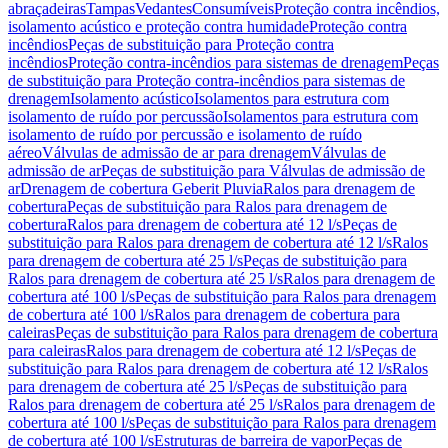
abraçadeiras
Tampas
Vedantes
Consumíveis
Proteção contra incêndios,
isolamento acústico e proteção contra humidade
Proteção contra
incêndios
Peças de substituição para Proteção contra
incêndios
Proteção contra-incêndios para sistemas de drenagem
Peças
de substituição para Proteção contra-incêndios para sistemas de
drenagem
Isolamento acústico
Isolamentos para estrutura com
isolamento de ruído por percussão
Isolamentos para estrutura com
isolamento de ruído por percussão e isolamento de ruído
aéreo
Válvulas de admissão de ar para drenagem
Válvulas de
admissão de ar
Peças de substituição para Válvulas de admissão de
ar
Drenagem de cobertura Geberit Pluvia
Ralos para drenagem de
cobertura
Peças de substituição para Ralos para drenagem de
cobertura
Ralos para drenagem de cobertura até 12 l/s
Peças de
substituição para Ralos para drenagem de cobertura até 12 l/s
Ralos
para drenagem de cobertura até 25 l/s
Peças de substituição para
Ralos para drenagem de cobertura até 25 l/s
Ralos para drenagem de
cobertura até 100 l/s
Peças de substituição para Ralos para drenagem
de cobertura até 100 l/s
Ralos para drenagem de cobertura para
caleiras
Peças de substituição para Ralos para drenagem de cobertura
para caleiras
Ralos para drenagem de cobertura até 12 l/s
Peças de
substituição para Ralos para drenagem de cobertura até 12 l/s
Ralos
para drenagem de cobertura até 25 l/s
Peças de substituição para
Ralos para drenagem de cobertura até 25 l/s
Ralos para drenagem de
cobertura até 100 l/s
Peças de substituição para Ralos para drenagem
de cobertura até 100 l/s
Estruturas de barreira de vapor
Peças de