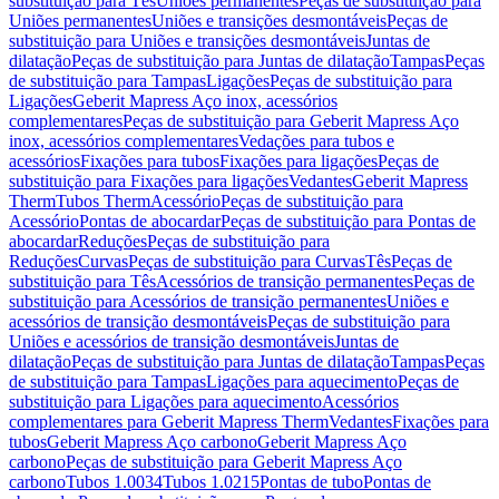
substituição para Tês
Uniões permanentes
Peças de substituição para
Uniões permanentes
Uniões e transições desmontáveis
Peças de
substituição para Uniões e transições desmontáveis
Juntas de
dilatação
Peças de substituição para Juntas de dilatação
Tampas
Peças
de substituição para Tampas
Ligações
Peças de substituição para
Ligações
Geberit Mapress Aço inox, acessórios
complementares
Peças de substituição para Geberit Mapress Aço
inox, acessórios complementares
Vedações para tubos e
acessórios
Fixações para tubos
Fixações para ligações
Peças de
substituição para Fixações para ligações
Vedantes
Geberit Mapress
Therm
Tubos Therm
Acessório
Peças de substituição para
Acessório
Pontas de abocardar
Peças de substituição para Pontas de
abocardar
Reduções
Peças de substituição para
Reduções
Curvas
Peças de substituição para Curvas
Tês
Peças de
substituição para Tês
Acessórios de transição permanentes
Peças de
substituição para Acessórios de transição permanentes
Uniões e
acessórios de transição desmontáveis
Peças de substituição para
Uniões e acessórios de transição desmontáveis
Juntas de
dilatação
Peças de substituição para Juntas de dilatação
Tampas
Peças
de substituição para Tampas
Ligações para aquecimento
Peças de
substituição para Ligações para aquecimento
Acessórios
complementares para Geberit Mapress Therm
Vedantes
Fixações para
tubos
Geberit Mapress Aço carbono
Geberit Mapress Aço
carbono
Peças de substituição para Geberit Mapress Aço
carbono
Tubos 1.0034
Tubos 1.0215
Pontas de tubo
Pontas de