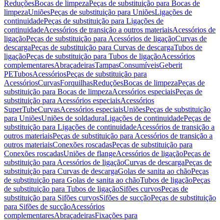
Reduções
Bocas de limpeza
Peças de substituição para Bocas de
limpeza
Uniões
Peças de substituição para Uniões
Ligações de
continuidade
Peças de substituição para Ligações de
continuidade
Acessórios de transição a outros materiais
Acessórios de
ligação
Peças de substituição para Acessórios de ligação
Curvas de
descarga
Peças de substituição para Curvas de descarga
Tubos de
ligação
Peças de substituição para Tubos de ligação
Acessórios
complementares
Abraçadeiras
Tampas
Consumíveis
Geberit
PE
Tubos
Acessórios
Peças de substituição para
Acessórios
Curvas
Forquilhas
Reduções
Bocas de limpeza
Peças de
substituição para Bocas de limpeza
Acessórios especiais
Peças de
substituição para Acessórios especiais
Acessórios
SuperTube
Curvas
Acessórios especiais
Uniões
Peças de substituição
para Uniões
Uniões de soldadura
Ligações de continuidade
Peças de
substituição para Ligações de continuidade
Acessórios de transição a
outros materiais
Peças de substituição para Acessórios de transição a
outros materiais
Conexões roscadas
Peças de substituição para
Conexões roscadas
Uniões de flange
Acessórios de ligação
Peças de
substituição para Acessórios de ligação
Curvas de descarga
Peças de
substituição para Curvas de descarga
Golas de sanita ao chão
Peças
de substituição para Golas de sanita ao chão
Tubos de ligação
Peças
de substituição para Tubos de ligação
Sifões curvos
Peças de
substituição para Sifões curvos
Sifões de sucção
Peças de substituição
para Sifões de sucção
Acessórios
complementares
Abraçadeiras
Fixações para