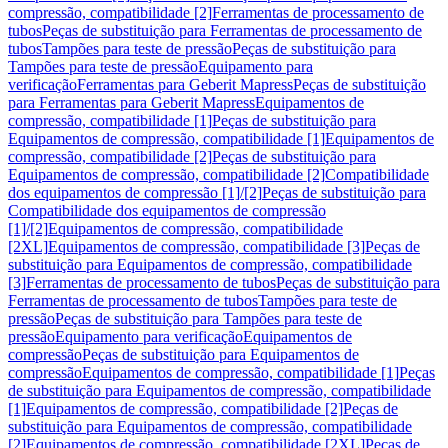
compressão, compatibilidade [2]
Ferramentas de processamento de
tubos
Peças de substituição para Ferramentas de processamento de
tubos
Tampões para teste de pressão
Peças de substituição para
Tampões para teste de pressão
Equipamento para
verificação
Ferramentas para Geberit Mapress
Peças de substituição
para Ferramentas para Geberit Mapress
Equipamentos de
compressão, compatibilidade [1]
Peças de substituição para
Equipamentos de compressão, compatibilidade [1]
Equipamentos de
compressão, compatibilidade [2]
Peças de substituição para
Equipamentos de compressão, compatibilidade [2]
Compatibilidade
dos equipamentos de compressão [1]/[2]
Peças de substituição para
Compatibilidade dos equipamentos de compressão
[1]/[2]
Equipamentos de compressão, compatibilidade
[2XL]
Equipamentos de compressão, compatibilidade [3]
Peças de
substituição para Equipamentos de compressão, compatibilidade
[3]
Ferramentas de processamento de tubos
Peças de substituição para
Ferramentas de processamento de tubos
Tampões para teste de
pressão
Peças de substituição para Tampões para teste de
pressão
Equipamento para verificação
Equipamentos de
compressão
Peças de substituição para Equipamentos de
compressão
Equipamentos de compressão, compatibilidade [1]
Peças
de substituição para Equipamentos de compressão, compatibilidade
[1]
Equipamentos de compressão, compatibilidade [2]
Peças de
substituição para Equipamentos de compressão, compatibilidade
[2]
Equipamentos de compressão, compatibilidade [2XL]
Peças de