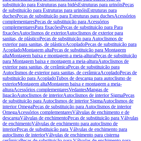
substituição para Estruturas para bidés
Estruturas para urinóis
Peças
de substituição para Estruturas para urinóis
Estruturas para
duches
Peças de substituição para Estruturas para duches
Acessórios
complementares
Peças de substituição para Acessórios
complementares
Para fixações
Peças de substituição para Para
fixações
Autoclismos de exterior
Autoclismos de exterior para
sanitas, de plástico
Peças de substituição para Autoclismos de
exterior para sanitas, de plástico
Acoplado
Peças de substituição para
Acoplado
Montagem alta
Peças de substituição para Montagem
alta
Montagem baixa e montagem a meia-altura
Peças de substituição
para Montagem baixa e montagem a meia-altura
Autoclismos de
exterior para sanitas, de cerâmica
Peças de substituição para
Autoclismos de exterior para sanitas, de cerâmica
Acoplado
Peças de
substituição para Acoplado
Tubos de descarga para autoclismo de
exterior
Montagem alta
Montagem baixa e montagem a meia-
altura
Acessórios complementares
Vedantes
Mangas de
ligação
Autoclismos de interior
Autoclismos de interior Sigma
Peças
de substituição para Autoclismos de interior Sigma
Autoclismos de
interior Omega
Peças de substituição para Autoclismos de interior
Omega
Acessórios complementares
Válvulas de enchimento e de
descarga
Válvulas de enchimento
Peças de substituição para Válvulas
de enchimento
Válvulas de enchimento para autoclismo de
interior
Peças de substituição para Válvulas de enchimento para
autoclismo de interior
Válvulas de enchimento para cisterna
cerâmica
Peças de substituição para Válvulas de enchimento para