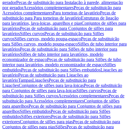
gerador
Peças de substituição para Instalação à parede, alimentação
por gerador
Acessórios complementares
Peças de substituição para
Acessórios complementares
Para torneiras de lavatório
Peças de
substituição para Para torneiras de lavatório
Estruturas de ligação
para lavatórios, lava-loiças, aparelhos e pias
Conjuntos de sifões para
lavatórios
Peças de substituição para Conjuntos de sifões para
lavatórios
Sifões curvos
Peças de substituição para Sifões
curvos
Sifões curvos, modelo poupa-espaço
Peças de substituição
para Sifões curvos, modelo poupa-espaço
Sifões de tubo interior para
lavatórios
Peças de substituição para Sifões de tubo interior para
lavatórios
Sifões de tubo interior para lavatórios, modelo
economizador de espaço
Peças de substituição para Sifões de tubo
interior para lavatórios, modelo economizador de espaço
Sifões
embutidos
Peças de substituição para Sifões embutidos
Ligações ao
lavatório
Peças de substituição para Ligações ao
lavatório
Tampas
Ligações
Peças de substituição para
Ligações
Conjuntos de sifões para lava-loiças
Peças de substituição
para Conjuntos de sifões para lava-loiças
Sifões curvos
Peças de
substituição para Sifões curvos
Acessórios complementares
Peças de
substituição para Acessórios complementares
Conjuntos de sifões
para aparelhos
Peças de substituição para Conjuntos de sifões para
aparelhos
Sifões embutidos
Peças de substituição para Sifões
embutidos
Sifões exteriores
Peças de substituição para Sifões
exteriores
Conjuntos de sifões para pias
Peças de substituição para
Conjuntos de sifões para pias
Sifões
Peças de substituição para