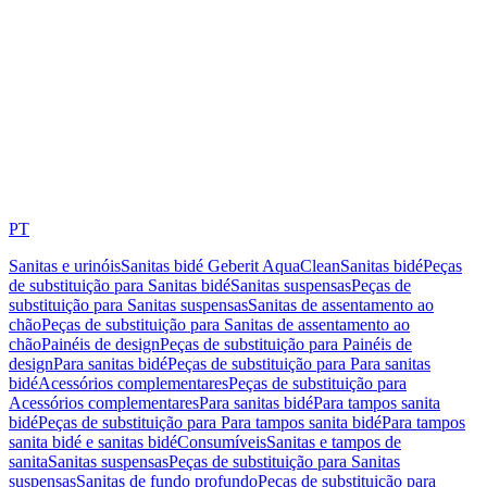
PT
Sanitas e urinóis
Sanitas bidé Geberit AquaClean
Sanitas bidé
Peças
de substituição para Sanitas bidé
Sanitas suspensas
Peças de
substituição para Sanitas suspensas
Sanitas de assentamento ao
chão
Peças de substituição para Sanitas de assentamento ao
chão
Painéis de design
Peças de substituição para Painéis de
design
Para sanitas bidé
Peças de substituição para Para sanitas
bidé
Acessórios complementares
Peças de substituição para
Acessórios complementares
Para sanitas bidé
Para tampos sanita
bidé
Peças de substituição para Para tampos sanita bidé
Para tampos
sanita bidé e sanitas bidé
Consumíveis
Sanitas e tampos de
sanita
Sanitas suspensas
Peças de substituição para Sanitas
suspensas
Sanitas de fundo profundo
Peças de substituição para