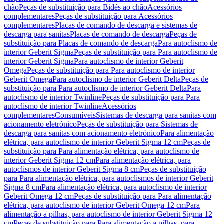
chão
Peças de substituição para Bidés ao chão
Acessórios
complementares
Peças de substituição para Acessórios
complementares
Placas de comando de descarga e sistemas de
descarga para sanitas
Placas de comando de descarga
Peças de
substituição para Placas de comando de descarga
Para autoclismo de
interior Geberit Sigma
Peças de substituição para Para autoclismo de
interior Geberit Sigma
Para autoclismo de interior Geberit
Omega
Peças de substituição para Para autoclismo de interior
Geberit Omega
Para autoclismo de interior Geberit Delta
Peças de
substituição para Para autoclismo de interior Geberit Delta
Para
autoclismo de interior Twinline
Peças de substituição para Para
autoclismo de interior Twinline
Acessórios
complementares
Consumíveis
Sistemas de descarga para sanitas com
acionamento eletrónico
Peças de substituição para Sistemas de
descarga para sanitas com acionamento eletrónico
Para alimentação
elétrica, para autoclismo de interior Geberit Sigma 12 cm
Peças de
substituição para Para alimentação elétrica, para autoclismo de
interior Geberit Sigma 12 cm
Para alimentação elétrica, para
autoclismos de interior Geberit Sigma 8 cm
Peças de substituição
para Para alimentação elétrica, para autoclismos de interior Geberit
Sigma 8 cm
Para alimentação elétrica, para autoclismo de interior
Geberit Omega 12 cm
Peças de substituição para Para alimentação
elétrica, para autoclismo de interior Geberit Omega 12 cm
Para
alimentação a pilhas, para autoclismo de interior Geberit Sigma 12
cm
Peças de substituição para Para alimentação a pilhas, para