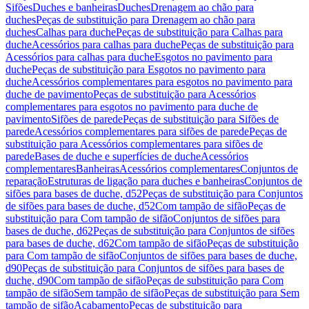
Sifões
Duches e banheiras
Duches
Drenagem ao chão para
duches
Peças de substituição para Drenagem ao chão para
duches
Calhas para duche
Peças de substituição para Calhas para
duche
Acessórios para calhas para duche
Peças de substituição para
Acessórios para calhas para duche
Esgotos no pavimento para
duche
Peças de substituição para Esgotos no pavimento para
duche
Acessórios complementares para esgotos no pavimento para
duche de pavimento
Peças de substituição para Acessórios
complementares para esgotos no pavimento para duche de
pavimento
Sifões de parede
Peças de substituição para Sifões de
parede
Acessórios complementares para sifões de parede
Peças de
substituição para Acessórios complementares para sifões de
parede
Bases de duche e superfícies de duche
Acessórios
complementares
Banheiras
Acessórios complementares
Conjuntos de
reparação
Estruturas de ligação para duches e banheiras
Conjuntos de
sifões para bases de duche, d52
Peças de substituição para Conjuntos
de sifões para bases de duche, d52
Com tampão de sifão
Peças de
substituição para Com tampão de sifão
Conjuntos de sifões para
bases de duche, d62
Peças de substituição para Conjuntos de sifões
para bases de duche, d62
Com tampão de sifão
Peças de substituição
para Com tampão de sifão
Conjuntos de sifões para bases de duche,
d90
Peças de substituição para Conjuntos de sifões para bases de
duche, d90
Com tampão de sifão
Peças de substituição para Com
tampão de sifão
Sem tampão de sifão
Peças de substituição para Sem
tampão de sifão
Acabamento
Peças de substituição para