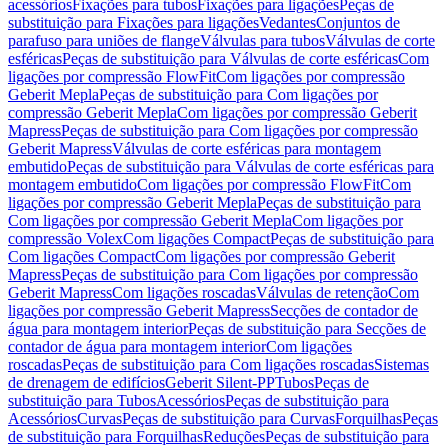
acessórios
Fixações para tubos
Fixações para ligações
Peças de
substituição para Fixações para ligações
Vedantes
Conjuntos de
parafuso para uniões de flange
Válvulas para tubos
Válvulas de corte
esféricas
Peças de substituição para Válvulas de corte esféricas
Com
ligações por compressão FlowFit
Com ligações por compressão
Geberit Mepla
Peças de substituição para Com ligações por
compressão Geberit Mepla
Com ligações por compressão Geberit
Mapress
Peças de substituição para Com ligações por compressão
Geberit Mapress
Válvulas de corte esféricas para montagem
embutido
Peças de substituição para Válvulas de corte esféricas para
montagem embutido
Com ligações por compressão FlowFit
Com
ligações por compressão Geberit Mepla
Peças de substituição para
Com ligações por compressão Geberit Mepla
Com ligações por
compressão Volex
Com ligações Compact
Peças de substituição para
Com ligações Compact
Com ligações por compressão Geberit
Mapress
Peças de substituição para Com ligações por compressão
Geberit Mapress
Com ligações roscadas
Válvulas de retenção
Com
ligações por compressão Geberit Mapress
Secções de contador de
água para montagem interior
Peças de substituição para Secções de
contador de água para montagem interior
Com ligações
roscadas
Peças de substituição para Com ligações roscadas
Sistemas
de drenagem de edifícios
Geberit Silent-PP
Tubos
Peças de
substituição para Tubos
Acessórios
Peças de substituição para
Acessórios
Curvas
Peças de substituição para Curvas
Forquilhas
Peças
de substituição para Forquilhas
Reduções
Peças de substituição para