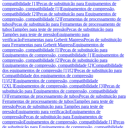
compatibilidade [1]
Peças de substituição para Equipamentos de
compressão, compatibilidade [1]
Equipamentos de compressão,
compatibilidade [2]
Peças de substituição para Equipamentos de
compressão, compatibilidade [2]
Ferramentas de processamento de
tubos
Peças de substituição para Ferramentas de processamento de
tubos
Tampões para teste de pressão
Peças de substituição para
Tampões para teste de pressão
Equipamento para
verificação
Ferramentas para Geberit Mapress
Peças de substituição
para Ferramentas para Geberit Mapress
Equipamentos de
compressão, compatibilidade [1]
Peças de substituição para
Equipamentos de compressão, compatibilidade [1]
Equipamentos de
compressão, compatibilidade [2]
Peças de substituição para
Equipamentos de compressão, compatibilidade [2]
Compatibilidade
dos equipamentos de compressão [1]/[2]
Peças de substituição para
Compatibilidade dos equipamentos de compressão
[1]/[2]
Equipamentos de compressão, compatibilidade
[2XL]
Equipamentos de compressão, compatibilidade [3]
Peças de
substituição para Equipamentos de compressão, compatibilidade
[3]
Ferramentas de processamento de tubos
Peças de substituição para
Ferramentas de processamento de tubos
Tampões para teste de
pressão
Peças de substituição para Tampões para teste de
pressão
Equipamento para verificação
Equipamentos de
compressão
Peças de substituição para Equipamentos de
compressão
Equipamentos de compressão, compatibilidade [1]
Peças
de substituição para Equipamentos de compressão, compatibilidade