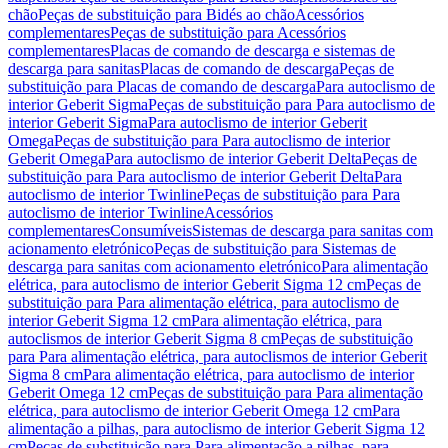
chão
Peças de substituição para Bidés ao chão
Acessórios
complementares
Peças de substituição para Acessórios
complementares
Placas de comando de descarga e sistemas de
descarga para sanitas
Placas de comando de descarga
Peças de
substituição para Placas de comando de descarga
Para autoclismo de
interior Geberit Sigma
Peças de substituição para Para autoclismo de
interior Geberit Sigma
Para autoclismo de interior Geberit
Omega
Peças de substituição para Para autoclismo de interior
Geberit Omega
Para autoclismo de interior Geberit Delta
Peças de
substituição para Para autoclismo de interior Geberit Delta
Para
autoclismo de interior Twinline
Peças de substituição para Para
autoclismo de interior Twinline
Acessórios
complementares
Consumíveis
Sistemas de descarga para sanitas com
acionamento eletrónico
Peças de substituição para Sistemas de
descarga para sanitas com acionamento eletrónico
Para alimentação
elétrica, para autoclismo de interior Geberit Sigma 12 cm
Peças de
substituição para Para alimentação elétrica, para autoclismo de
interior Geberit Sigma 12 cm
Para alimentação elétrica, para
autoclismos de interior Geberit Sigma 8 cm
Peças de substituição
para Para alimentação elétrica, para autoclismos de interior Geberit
Sigma 8 cm
Para alimentação elétrica, para autoclismo de interior
Geberit Omega 12 cm
Peças de substituição para Para alimentação
elétrica, para autoclismo de interior Geberit Omega 12 cm
Para
alimentação a pilhas, para autoclismo de interior Geberit Sigma 12
cm
Peças de substituição para Para alimentação a pilhas, para