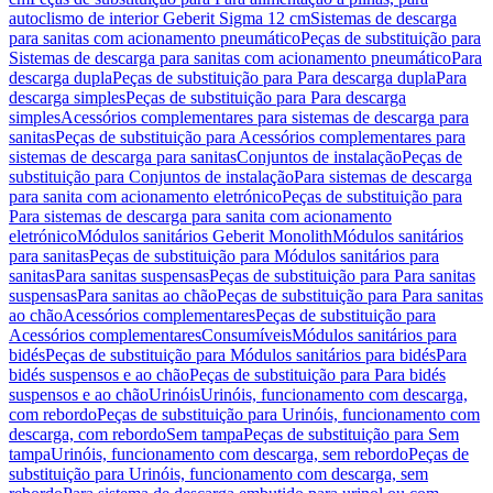
autoclismo de interior Geberit Sigma 12 cm
Sistemas de descarga
para sanitas com acionamento pneumático
Peças de substituição para
Sistemas de descarga para sanitas com acionamento pneumático
Para
descarga dupla
Peças de substituição para Para descarga dupla
Para
descarga simples
Peças de substituição para Para descarga
simples
Acessórios complementares para sistemas de descarga para
sanitas
Peças de substituição para Acessórios complementares para
sistemas de descarga para sanitas
Conjuntos de instalação
Peças de
substituição para Conjuntos de instalação
Para sistemas de descarga
para sanita com acionamento eletrónico
Peças de substituição para
Para sistemas de descarga para sanita com acionamento
eletrónico
Módulos sanitários Geberit Monolith
Módulos sanitários
para sanitas
Peças de substituição para Módulos sanitários para
sanitas
Para sanitas suspensas
Peças de substituição para Para sanitas
suspensas
Para sanitas ao chão
Peças de substituição para Para sanitas
ao chão
Acessórios complementares
Peças de substituição para
Acessórios complementares
Consumíveis
Módulos sanitários para
bidés
Peças de substituição para Módulos sanitários para bidés
Para
bidés suspensos e ao chão
Peças de substituição para Para bidés
suspensos e ao chão
Urinóis
Urinóis, funcionamento com descarga,
com rebordo
Peças de substituição para Urinóis, funcionamento com
descarga, com rebordo
Sem tampa
Peças de substituição para Sem
tampa
Urinóis, funcionamento com descarga, sem rebordo
Peças de
substituição para Urinóis, funcionamento com descarga, sem