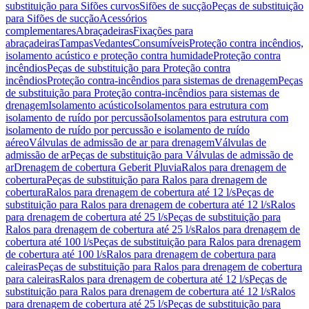
substituição para Sifões curvos
Sifões de sucção
Peças de substituição
para Sifões de sucção
Acessórios
complementares
Abraçadeiras
Fixações para
abraçadeiras
Tampas
Vedantes
Consumíveis
Proteção contra incêndios,
isolamento acústico e proteção contra humidade
Proteção contra
incêndios
Peças de substituição para Proteção contra
incêndios
Proteção contra-incêndios para sistemas de drenagem
Peças
de substituição para Proteção contra-incêndios para sistemas de
drenagem
Isolamento acústico
Isolamentos para estrutura com
isolamento de ruído por percussão
Isolamentos para estrutura com
isolamento de ruído por percussão e isolamento de ruído
aéreo
Válvulas de admissão de ar para drenagem
Válvulas de
admissão de ar
Peças de substituição para Válvulas de admissão de
ar
Drenagem de cobertura Geberit Pluvia
Ralos para drenagem de
cobertura
Peças de substituição para Ralos para drenagem de
cobertura
Ralos para drenagem de cobertura até 12 l/s
Peças de
substituição para Ralos para drenagem de cobertura até 12 l/s
Ralos
para drenagem de cobertura até 25 l/s
Peças de substituição para
Ralos para drenagem de cobertura até 25 l/s
Ralos para drenagem de
cobertura até 100 l/s
Peças de substituição para Ralos para drenagem
de cobertura até 100 l/s
Ralos para drenagem de cobertura para
caleiras
Peças de substituição para Ralos para drenagem de cobertura
para caleiras
Ralos para drenagem de cobertura até 12 l/s
Peças de
substituição para Ralos para drenagem de cobertura até 12 l/s
Ralos
para drenagem de cobertura até 25 l/s
Peças de substituição para