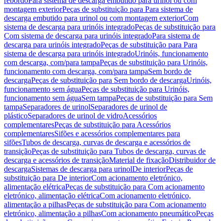
rebordo
Para sistema de descarga embutido para urinol ou com
montagem exterior
Peças de substituição para Para sistema de
descarga embutido para urinol ou com montagem exterior
Com
sistema de descarga para urinóis integrado
Peças de substituição para
Com sistema de descarga para urinóis integrado
Para sistema de
descarga para urinóis integrado
Peças de substituição para Para
sistema de descarga para urinóis integrado
Urinóis, funcionamento
com descarga, com/para tampa
Peças de substituição para Urinóis,
funcionamento com descarga, com/para tampa
Sem bordo de
descarga
Peças de substituição para Sem bordo de descarga
Urinóis,
funcionamento sem água
Peças de substituição para Urinóis,
funcionamento sem água
Sem tampa
Peças de substituição para Sem
tampa
Separadores de urinol
Separadores de urinol de
plástico
Separadores de urinol de vidro
Acessórios
complementares
Peças de substituição para Acessórios
complementares
Sifões e acessórios complementares para
sifões
Tubos de descarga, curvas de descarga e acessórios de
transição
Peças de substituição para Tubos de descarga, curvas de
descarga e acessórios de transição
Material de fixação
Distribuidor de
descarga
Sistemas de descarga para urinol
De interior
Peças de
substituição para De interior
Com acionamento eletrónico,
alimentação elétrica
Peças de substituição para Com acionamento
eletrónico, alimentação elétrica
Com acionamento eletrónico,
alimentação a pilhas
Peças de substituição para Com acionamento
eletrónico, alimentação a pilhas
Com acionamento pneumático
Peças