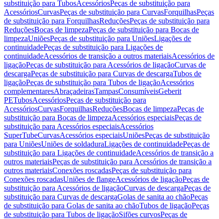
substituição para Tubos
Acessórios
Peças de substituição para
Acessórios
Curvas
Peças de substituição para Curvas
Forquilhas
Peças
de substituição para Forquilhas
Reduções
Peças de substituição para
Reduções
Bocas de limpeza
Peças de substituição para Bocas de
limpeza
Uniões
Peças de substituição para Uniões
Ligações de
continuidade
Peças de substituição para Ligações de
continuidade
Acessórios de transição a outros materiais
Acessórios de
ligação
Peças de substituição para Acessórios de ligação
Curvas de
descarga
Peças de substituição para Curvas de descarga
Tubos de
ligação
Peças de substituição para Tubos de ligação
Acessórios
complementares
Abraçadeiras
Tampas
Consumíveis
Geberit
PE
Tubos
Acessórios
Peças de substituição para
Acessórios
Curvas
Forquilhas
Reduções
Bocas de limpeza
Peças de
substituição para Bocas de limpeza
Acessórios especiais
Peças de
substituição para Acessórios especiais
Acessórios
SuperTube
Curvas
Acessórios especiais
Uniões
Peças de substituição
para Uniões
Uniões de soldadura
Ligações de continuidade
Peças de
substituição para Ligações de continuidade
Acessórios de transição a
outros materiais
Peças de substituição para Acessórios de transição a
outros materiais
Conexões roscadas
Peças de substituição para
Conexões roscadas
Uniões de flange
Acessórios de ligação
Peças de
substituição para Acessórios de ligação
Curvas de descarga
Peças de
substituição para Curvas de descarga
Golas de sanita ao chão
Peças
de substituição para Golas de sanita ao chão
Tubos de ligação
Peças
de substituição para Tubos de ligação
Sifões curvos
Peças de