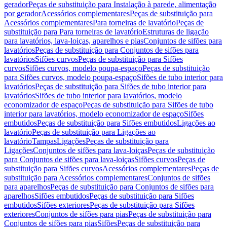
gerador
Peças de substituição para Instalação à parede, alimentação
por gerador
Acessórios complementares
Peças de substituição para
Acessórios complementares
Para torneiras de lavatório
Peças de
substituição para Para torneiras de lavatório
Estruturas de ligação
para lavatórios, lava-loiças, aparelhos e pias
Conjuntos de sifões para
lavatórios
Peças de substituição para Conjuntos de sifões para
lavatórios
Sifões curvos
Peças de substituição para Sifões
curvos
Sifões curvos, modelo poupa-espaço
Peças de substituição
para Sifões curvos, modelo poupa-espaço
Sifões de tubo interior para
lavatórios
Peças de substituição para Sifões de tubo interior para
lavatórios
Sifões de tubo interior para lavatórios, modelo
economizador de espaço
Peças de substituição para Sifões de tubo
interior para lavatórios, modelo economizador de espaço
Sifões
embutidos
Peças de substituição para Sifões embutidos
Ligações ao
lavatório
Peças de substituição para Ligações ao
lavatório
Tampas
Ligações
Peças de substituição para
Ligações
Conjuntos de sifões para lava-loiças
Peças de substituição
para Conjuntos de sifões para lava-loiças
Sifões curvos
Peças de
substituição para Sifões curvos
Acessórios complementares
Peças de
substituição para Acessórios complementares
Conjuntos de sifões
para aparelhos
Peças de substituição para Conjuntos de sifões para
aparelhos
Sifões embutidos
Peças de substituição para Sifões
embutidos
Sifões exteriores
Peças de substituição para Sifões
exteriores
Conjuntos de sifões para pias
Peças de substituição para
Conjuntos de sifões para pias
Sifões
Peças de substituição para