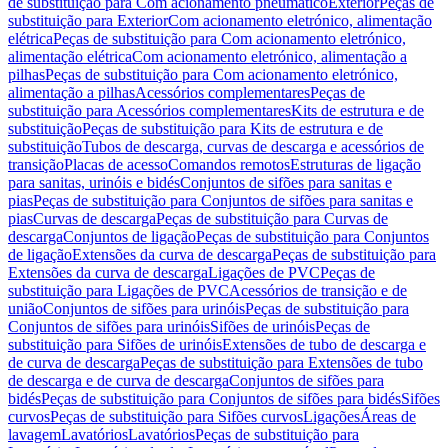
de substituição para Com acionamento pneumático
Exterior
Peças de
substituição para Exterior
Com acionamento eletrónico, alimentação
elétrica
Peças de substituição para Com acionamento eletrónico,
alimentação elétrica
Com acionamento eletrónico, alimentação a
pilhas
Peças de substituição para Com acionamento eletrónico,
alimentação a pilhas
Acessórios complementares
Peças de
substituição para Acessórios complementares
Kits de estrutura e de
substituição
Peças de substituição para Kits de estrutura e de
substituição
Tubos de descarga, curvas de descarga e acessórios de
transição
Placas de acesso
Comandos remotos
Estruturas de ligação
para sanitas, urinóis e bidés
Conjuntos de sifões para sanitas e
pias
Peças de substituição para Conjuntos de sifões para sanitas e
pias
Curvas de descarga
Peças de substituição para Curvas de
descarga
Conjuntos de ligação
Peças de substituição para Conjuntos
de ligação
Extensões da curva de descarga
Peças de substituição para
Extensões da curva de descarga
Ligações de PVC
Peças de
substituição para Ligações de PVC
Acessórios de transição e de
união
Conjuntos de sifões para urinóis
Peças de substituição para
Conjuntos de sifões para urinóis
Sifões de urinóis
Peças de
substituição para Sifões de urinóis
Extensões de tubo de descarga e
de curva de descarga
Peças de substituição para Extensões de tubo
de descarga e de curva de descarga
Conjuntos de sifões para
bidés
Peças de substituição para Conjuntos de sifões para bidés
Sifões
curvos
Peças de substituição para Sifões curvos
Ligações
Áreas de
lavagem
Lavatórios
Lavatórios
Peças de substituição para