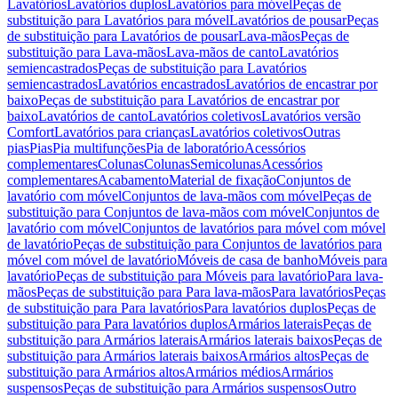
Lavatórios
Lavatórios duplos
Lavatórios para móvel
Peças de
substituição para Lavatórios para móvel
Lavatórios de pousar
Peças
de substituição para Lavatórios de pousar
Lava-mãos
Peças de
substituição para Lava-mãos
Lava-mãos de canto
Lavatórios
semiencastrados
Peças de substituição para Lavatórios
semiencastrados
Lavatórios encastrados
Lavatórios de encastrar por
baixo
Peças de substituição para Lavatórios de encastrar por
baixo
Lavatórios de canto
Lavatórios coletivos
Lavatórios versão
Comfort
Lavatórios para crianças
Lavatórios coletivos
Outras
pias
Pias
Pia multifunções
Pia de laboratório
Acessórios
complementares
Colunas
Colunas
Semicolunas
Acessórios
complementares
Acabamento
Material de fixação
Conjuntos de
lavatório com móvel
Conjuntos de lava-mãos com móvel
Peças de
substituição para Conjuntos de lava-mãos com móvel
Conjuntos de
lavatório com móvel
Conjuntos de lavatórios para móvel com móvel
de lavatório
Peças de substituição para Conjuntos de lavatórios para
móvel com móvel de lavatório
Móveis de casa de banho
Móveis para
lavatório
Peças de substituição para Móveis para lavatório
Para lava-
mãos
Peças de substituição para Para lava-mãos
Para lavatórios
Peças
de substituição para Para lavatórios
Para lavatórios duplos
Peças de
substituição para Para lavatórios duplos
Armários laterais
Peças de
substituição para Armários laterais
Armários laterais baixos
Peças de
substituição para Armários laterais baixos
Armários altos
Peças de
substituição para Armários altos
Armários médios
Armários
suspensos
Peças de substituição para Armários suspensos
Outro