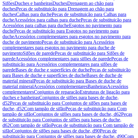
Sifões
Duches e banheiras
Duches
Drenagem ao chão para
duches
Peças de substituição para Drenagem ao chão para
duches
Calhas para duche
Peças de substituição para Calhas para
duche
Acessórios para calhas para duche
Peças de substituição para
Acessórios para calhas para duche
Esgotos no pavimento para
duche
Peças de substituição para Esgotos no pavimento para
duche
Acessórios complementares para esgotos no pavimento para
duche de pavimento
Peças de substituição para Acessórios
complementares para esgotos no pavimento para duche de
pavimento
Sifões de parede
Peças de substituição para Sifões de
parede
Acessórios complementares para sifões de parede
Peças de
substituição para Acessórios complementares para sifões de
parede
Bases de duche e superfícies de duche
Peças de substituição
para Bases de duche e superfícies de duche
Bases de duche de
material mineral
Peças de substituição para Bases de duche de
material mineral
Acessórios complementares
Banheiras
Acessórios
complementares
Conjuntos de reparação
Estruturas de ligação para
duches e banheiras
Conjuntos de sifões para bases de duche,
d52
Peças de substituição para Conjuntos de sifões para bases de
duche, d52
Com tampão de sifão
Peças de substituição para Com
tampão de sifão
Conjuntos de sifões para bases de duche, d62
Peças
de substituição para Conjuntos de sifões para bases de duche,
d62
Com tampão de sifão
Peças de substituição para Com tampão de
sifão
Conjuntos de sifões para bases de duche, d90
Peças de
substituição para Conjuntos de sifões para bases de duche, d90
Com