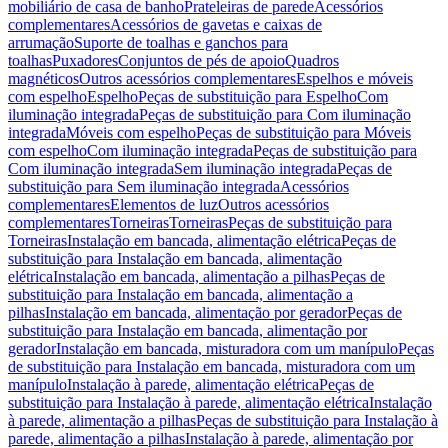
mobiliário de casa de banho
Prateleiras de parede
Acessórios
complementares
Acessórios de gavetas e caixas de
arrumação
Suporte de toalhas e ganchos para
toalhas
Puxadores
Conjuntos de pés de apoio
Quadros
magnéticos
Outros acessórios complementares
Espelhos e móveis
com espelho
Espelho
Peças de substituição para Espelho
Com
iluminação integrada
Peças de substituição para Com iluminação
integrada
Móveis com espelho
Peças de substituição para Móveis
com espelho
Com iluminação integrada
Peças de substituição para
Com iluminação integrada
Sem iluminação integrada
Peças de
substituição para Sem iluminação integrada
Acessórios
complementares
Elementos de luz
Outros acessórios
complementares
Torneiras
Torneiras
Peças de substituição para
Torneiras
Instalação em bancada, alimentação elétrica
Peças de
substituição para Instalação em bancada, alimentação
elétrica
Instalação em bancada, alimentação a pilhas
Peças de
substituição para Instalação em bancada, alimentação a
pilhas
Instalação em bancada, alimentação por gerador
Peças de
substituição para Instalação em bancada, alimentação por
gerador
Instalação em bancada, misturadora com um manípulo
Peças
de substituição para Instalação em bancada, misturadora com um
manípulo
Instalação à parede, alimentação elétrica
Peças de
substituição para Instalação à parede, alimentação elétrica
Instalação
à parede, alimentação a pilhas
Peças de substituição para Instalação à
parede, alimentação a pilhas
Instalação à parede, alimentação por