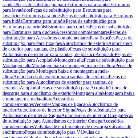
sanitas
Peças de substituição para Estruturas para sanitas
Estruturas
para lavatórios
Peças de substituição para Estruturas para
lavatórios
Estruturas para bidés
Peças de substituição para Estruturas
para bidés
Estruturas para urinóis
Peças de substituição para
Estruturas para urinóis
Estruturas para duches
Peças de substituição
para Estruturas para duches
Acessórios complementares
Peças de
substituição para Acessórios complementares
Para fixações
Peças de
substituição para Para fixações
Autoclismos de exterior
Autoclismos
de exterior para sanitas, de plástico
Peças de substituição para
Autoclismos de exterior para sanitas, de plástico
Acoplado
Peças de
substituição para Acoplado
Montagem alta
Peças de substituição para
Montagem alta
Montagem baixa e montagem a meia-altura
Peças de
substituição para Montagem baixa e montagem a meia-
altura
Autoclismos de exterior para sanitas, de cerâmica
Peças de
substituição para Autoclismos de exterior para sanitas, de
cerâmica
Acoplado
Peças de substituição para Acoplado
Tubos de
descarga para autoclismo de exterior
Montagem alta
Montagem baixa
e montagem a meia-altura
Acessórios
complementares
Vedantes
Mangas de ligação
Autoclismos de
interior
Autoclismos de interior Sigma
Peças de substituição para
Autoclismos de interior Sigma
Autoclismos de interior Omega
Peças
de substituição para Autoclismos de interior Omega
Acessórios
complementares
Válvulas de enchimento e de descarga
Válvulas de
enchimento
Peças de substituição para Válvulas de
enchimento
Válvulas de enchimento para autoclismo de interior
Peças