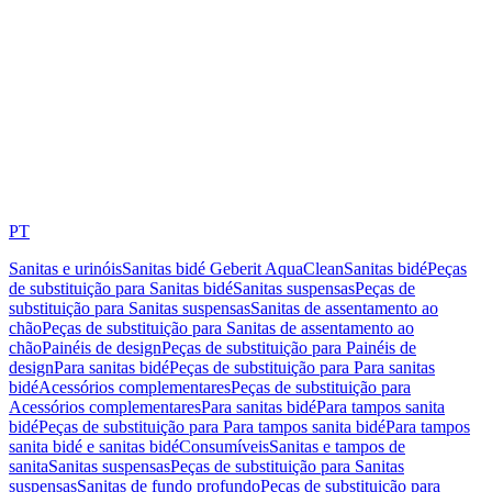
PT
Sanitas e urinóis
Sanitas bidé Geberit AquaClean
Sanitas bidé
Peças
de substituição para Sanitas bidé
Sanitas suspensas
Peças de
substituição para Sanitas suspensas
Sanitas de assentamento ao
chão
Peças de substituição para Sanitas de assentamento ao
chão
Painéis de design
Peças de substituição para Painéis de
design
Para sanitas bidé
Peças de substituição para Para sanitas
bidé
Acessórios complementares
Peças de substituição para
Acessórios complementares
Para sanitas bidé
Para tampos sanita
bidé
Peças de substituição para Para tampos sanita bidé
Para tampos
sanita bidé e sanitas bidé
Consumíveis
Sanitas e tampos de
sanita
Sanitas suspensas
Peças de substituição para Sanitas
suspensas
Sanitas de fundo profundo
Peças de substituição para