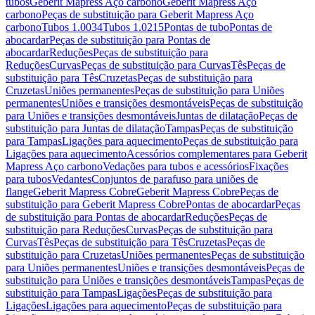
tubos
Geberit Mapress Aço carbono
Geberit Mapress Aço
carbono
Peças de substituição para Geberit Mapress Aço
carbono
Tubos 1.0034
Tubos 1.0215
Pontas de tubo
Pontas de
abocardar
Peças de substituição para Pontas de
abocardar
Reduções
Peças de substituição para
Reduções
Curvas
Peças de substituição para Curvas
Tês
Peças de
substituição para Tês
Cruzetas
Peças de substituição para
Cruzetas
Uniões permanentes
Peças de substituição para Uniões
permanentes
Uniões e transições desmontáveis
Peças de substituição
para Uniões e transições desmontáveis
Juntas de dilatação
Peças de
substituição para Juntas de dilatação
Tampas
Peças de substituição
para Tampas
Ligações para aquecimento
Peças de substituição para
Ligações para aquecimento
Acessórios complementares para Geberit
Mapress Aço carbono
Vedações para tubos e acessórios
Fixações
para tubos
Vedantes
Conjuntos de parafuso para uniões de
flange
Geberit Mapress Cobre
Geberit Mapress Cobre
Peças de
substituição para Geberit Mapress Cobre
Pontas de abocardar
Peças
de substituição para Pontas de abocardar
Reduções
Peças de
substituição para Reduções
Curvas
Peças de substituição para
Curvas
Tês
Peças de substituição para Tês
Cruzetas
Peças de
substituição para Cruzetas
Uniões permanentes
Peças de substituição
para Uniões permanentes
Uniões e transições desmontáveis
Peças de
substituição para Uniões e transições desmontáveis
Tampas
Peças de
substituição para Tampas
Ligações
Peças de substituição para
Ligações
Ligações para aquecimento
Peças de substituição para