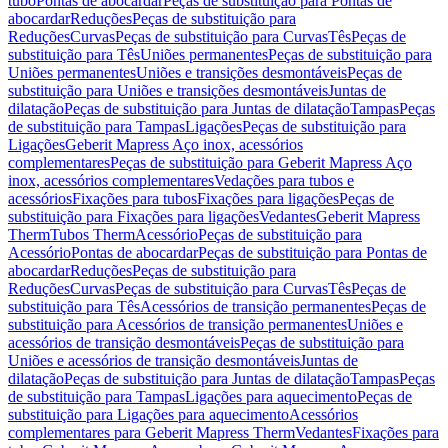
tubo
Pontas de abocardar
Peças de substituição para Pontas de
abocardar
Reduções
Peças de substituição para
Reduções
Curvas
Peças de substituição para Curvas
Tês
Peças de
substituição para Tês
Uniões permanentes
Peças de substituição para
Uniões permanentes
Uniões e transições desmontáveis
Peças de
substituição para Uniões e transições desmontáveis
Juntas de
dilatação
Peças de substituição para Juntas de dilatação
Tampas
Peças
de substituição para Tampas
Ligações
Peças de substituição para
Ligações
Geberit Mapress Aço inox, acessórios
complementares
Peças de substituição para Geberit Mapress Aço
inox, acessórios complementares
Vedações para tubos e
acessórios
Fixações para tubos
Fixações para ligações
Peças de
substituição para Fixações para ligações
Vedantes
Geberit Mapress
Therm
Tubos Therm
Acessório
Peças de substituição para
Acessório
Pontas de abocardar
Peças de substituição para Pontas de
abocardar
Reduções
Peças de substituição para
Reduções
Curvas
Peças de substituição para Curvas
Tês
Peças de
substituição para Tês
Acessórios de transição permanentes
Peças de
substituição para Acessórios de transição permanentes
Uniões e
acessórios de transição desmontáveis
Peças de substituição para
Uniões e acessórios de transição desmontáveis
Juntas de
dilatação
Peças de substituição para Juntas de dilatação
Tampas
Peças
de substituição para Tampas
Ligações para aquecimento
Peças de
substituição para Ligações para aquecimento
Acessórios
complementares para Geberit Mapress Therm
Vedantes
Fixações para