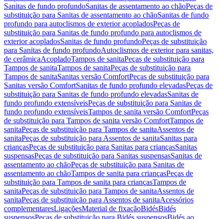
Sanitas de fundo profundo
Sanitas de assentamento ao chão
Peças de
substituição para Sanitas de assentamento ao chão
Sanitas de fundo
profundo para autoclismos de exterior acoplados
Peças de
substituição para Sanitas de fundo profundo para autoclismos de
exterior acoplados
Sanitas de fundo profundo
Peças de substituição
para Sanitas de fundo profundo
Autoclismos de exterior para sanitas,
de cerâmica
Acoplado
Tampos de sanita
Peças de substituição para
Tampos de sanita
Tampos de sanita
Peças de substituição para
Tampos de sanita
Sanitas versão Comfort
Peças de substituição para
Sanitas versão Comfort
Sanitas de fundo profundo elevadas
Peças de
substituição para Sanitas de fundo profundo elevadas
Sanitas de
fundo profundo extensíveis
Peças de substituição para Sanitas de
fundo profundo extensíveis
Tampos de sanita versão Comfort
Peças
de substituição para Tampos de sanita versão Comfort
Tampos de
sanita
Peças de substituição para Tampos de sanita
Assentos de
sanita
Peças de substituição para Assentos de sanita
Sanitas para
crianças
Peças de substituição para Sanitas para crianças
Sanitas
suspensas
Peças de substituição para Sanitas suspensas
Sanitas de
assentamento ao chão
Peças de substituição para Sanitas de
assentamento ao chão
Tampos de sanita para crianças
Peças de
substituição para Tampos de sanita para crianças
Tampos de
sanita
Peças de substituição para Tampos de sanita
Assentos de
sanita
Peças de substituição para Assentos de sanita
Acessórios
complementares
Ligações
Material de fixação
Bidés
Bidés
suspensos
Peças de substituição para Bidés suspensos
Bidés ao