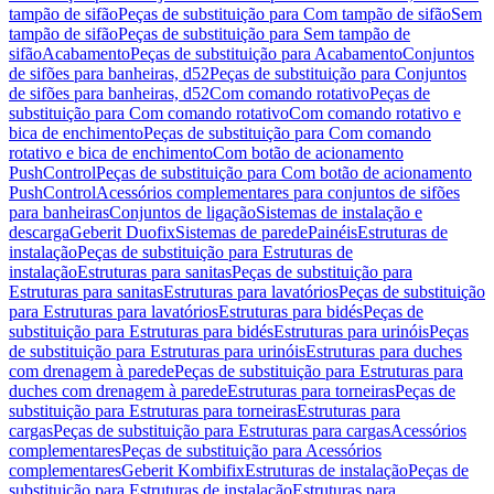
tampão de sifão
Peças de substituição para Com tampão de sifão
Sem
tampão de sifão
Peças de substituição para Sem tampão de
sifão
Acabamento
Peças de substituição para Acabamento
Conjuntos
de sifões para banheiras, d52
Peças de substituição para Conjuntos
de sifões para banheiras, d52
Com comando rotativo
Peças de
substituição para Com comando rotativo
Com comando rotativo e
bica de enchimento
Peças de substituição para Com comando
rotativo e bica de enchimento
Com botão de acionamento
PushControl
Peças de substituição para Com botão de acionamento
PushControl
Acessórios complementares para conjuntos de sifões
para banheiras
Conjuntos de ligação
Sistemas de instalação e
descarga
Geberit Duofix
Sistemas de parede
Painéis
Estruturas de
instalação
Peças de substituição para Estruturas de
instalação
Estruturas para sanitas
Peças de substituição para
Estruturas para sanitas
Estruturas para lavatórios
Peças de substituição
para Estruturas para lavatórios
Estruturas para bidés
Peças de
substituição para Estruturas para bidés
Estruturas para urinóis
Peças
de substituição para Estruturas para urinóis
Estruturas para duches
com drenagem à parede
Peças de substituição para Estruturas para
duches com drenagem à parede
Estruturas para torneiras
Peças de
substituição para Estruturas para torneiras
Estruturas para
cargas
Peças de substituição para Estruturas para cargas
Acessórios
complementares
Peças de substituição para Acessórios
complementares
Geberit Kombifix
Estruturas de instalação
Peças de
substituição para Estruturas de instalação
Estruturas para