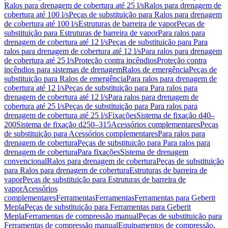
Ralos para drenagem de cobertura até 25 l/s
Ralos para drenagem de
cobertura até 100 l/s
Peças de substituição para Ralos para drenagem
de cobertura até 100 l/s
Estruturas de barreira de vapor
Peças de
substituição para Estruturas de barreira de vapor
Para ralos para
drenagem de cobertura até 12 l/s
Peças de substituição para Para
ralos para drenagem de cobertura até 12 l/s
Para ralos para drenagem
de cobertura até 25 l/s
Proteção contra incêndios
Proteção contra
incêndios para sistemas de drenagem
Ralos de emergência
Peças de
substituição para Ralos de emergência
Para ralos para drenagem de
cobertura até 12 l/s
Peças de substituição para Para ralos para
drenagem de cobertura até 12 l/s
Para ralos para drenagem de
cobertura até 25 l/s
Peças de substituição para Para ralos para
drenagem de cobertura até 25 l/s
Fixações
Sistema de fixação d40–
200
Sistema de fixação d250–315
Acessórios complementares
Peças
de substituição para Acessórios complementares
Para ralos para
drenagem de cobertura
Peças de substituição para Para ralos para
drenagem de cobertura
Para fixações
Sistema de drenagem
convencional
Ralos para drenagem de cobertura
Peças de substituição
para Ralos para drenagem de cobertura
Estruturas de barreira de
vapor
Peças de substituição para Estruturas de barreira de
vapor
Acessórios
complementares
Ferramentas
Ferramentas
Ferramentas para Geberit
Mepla
Peças de substituição para Ferramentas para Geberit
Mepla
Ferramentas de compressão manual
Peças de substituição para
Ferramentas de compressão manual
Equipamentos de compressão,