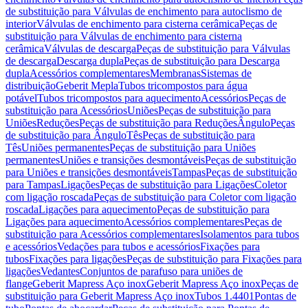
de substituição para Válvulas de enchimento para autoclismo de
interior
Válvulas de enchimento para cisterna cerâmica
Peças de
substituição para Válvulas de enchimento para cisterna
cerâmica
Válvulas de descarga
Peças de substituição para Válvulas
de descarga
Descarga dupla
Peças de substituição para Descarga
dupla
Acessórios complementares
Membranas
Sistemas de
distribuição
Geberit Mepla
Tubos tricompostos para água
potável
Tubos tricompostos para aquecimento
Acessórios
Peças de
substituição para Acessórios
Uniões
Peças de substituição para
Uniões
Reduções
Peças de substituição para Reduções
Ângulo
Peças
de substituição para Ângulo
Tês
Peças de substituição para
Tês
Uniões permanentes
Peças de substituição para Uniões
permanentes
Uniões e transições desmontáveis
Peças de substituição
para Uniões e transições desmontáveis
Tampas
Peças de substituição
para Tampas
Ligações
Peças de substituição para Ligações
Coletor
com ligação roscada
Peças de substituição para Coletor com ligação
roscada
Ligações para aquecimento
Peças de substituição para
Ligações para aquecimento
Acessórios complementares
Peças de
substituição para Acessórios complementares
Isolamentos para tubos
e acessórios
Vedações para tubos e acessórios
Fixações para
tubos
Fixações para ligações
Peças de substituição para Fixações para
ligações
Vedantes
Conjuntos de parafuso para uniões de
flange
Geberit Mapress Aço inox
Geberit Mapress Aço inox
Peças de
substituição para Geberit Mapress Aço inox
Tubos 1.4401
Pontas de