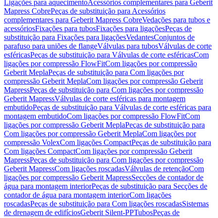
Ligações para aquecimento
Acessórios complementares para Geberit
Mapress Cobre
Peças de substituição para Acessórios
complementares para Geberit Mapress Cobre
Vedações para tubos e
acessórios
Fixações para tubos
Fixações para ligações
Peças de
substituição para Fixações para ligações
Vedantes
Conjuntos de
parafuso para uniões de flange
Válvulas para tubos
Válvulas de corte
esféricas
Peças de substituição para Válvulas de corte esféricas
Com
ligações por compressão FlowFit
Com ligações por compressão
Geberit Mepla
Peças de substituição para Com ligações por
compressão Geberit Mepla
Com ligações por compressão Geberit
Mapress
Peças de substituição para Com ligações por compressão
Geberit Mapress
Válvulas de corte esféricas para montagem
embutido
Peças de substituição para Válvulas de corte esféricas para
montagem embutido
Com ligações por compressão FlowFit
Com
ligações por compressão Geberit Mepla
Peças de substituição para
Com ligações por compressão Geberit Mepla
Com ligações por
compressão Volex
Com ligações Compact
Peças de substituição para
Com ligações Compact
Com ligações por compressão Geberit
Mapress
Peças de substituição para Com ligações por compressão
Geberit Mapress
Com ligações roscadas
Válvulas de retenção
Com
ligações por compressão Geberit Mapress
Secções de contador de
água para montagem interior
Peças de substituição para Secções de
contador de água para montagem interior
Com ligações
roscadas
Peças de substituição para Com ligações roscadas
Sistemas
de drenagem de edifícios
Geberit Silent-PP
Tubos
Peças de