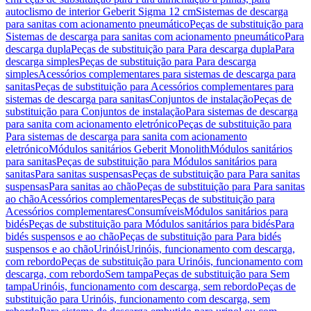
autoclismo de interior Geberit Sigma 12 cm
Sistemas de descarga
para sanitas com acionamento pneumático
Peças de substituição para
Sistemas de descarga para sanitas com acionamento pneumático
Para
descarga dupla
Peças de substituição para Para descarga dupla
Para
descarga simples
Peças de substituição para Para descarga
simples
Acessórios complementares para sistemas de descarga para
sanitas
Peças de substituição para Acessórios complementares para
sistemas de descarga para sanitas
Conjuntos de instalação
Peças de
substituição para Conjuntos de instalação
Para sistemas de descarga
para sanita com acionamento eletrónico
Peças de substituição para
Para sistemas de descarga para sanita com acionamento
eletrónico
Módulos sanitários Geberit Monolith
Módulos sanitários
para sanitas
Peças de substituição para Módulos sanitários para
sanitas
Para sanitas suspensas
Peças de substituição para Para sanitas
suspensas
Para sanitas ao chão
Peças de substituição para Para sanitas
ao chão
Acessórios complementares
Peças de substituição para
Acessórios complementares
Consumíveis
Módulos sanitários para
bidés
Peças de substituição para Módulos sanitários para bidés
Para
bidés suspensos e ao chão
Peças de substituição para Para bidés
suspensos e ao chão
Urinóis
Urinóis, funcionamento com descarga,
com rebordo
Peças de substituição para Urinóis, funcionamento com
descarga, com rebordo
Sem tampa
Peças de substituição para Sem
tampa
Urinóis, funcionamento com descarga, sem rebordo
Peças de
substituição para Urinóis, funcionamento com descarga, sem