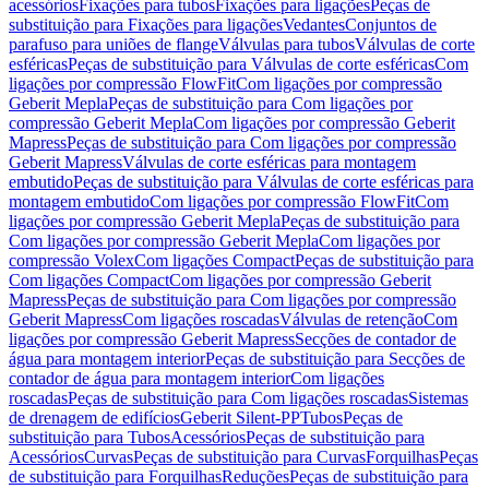
acessórios
Fixações para tubos
Fixações para ligações
Peças de
substituição para Fixações para ligações
Vedantes
Conjuntos de
parafuso para uniões de flange
Válvulas para tubos
Válvulas de corte
esféricas
Peças de substituição para Válvulas de corte esféricas
Com
ligações por compressão FlowFit
Com ligações por compressão
Geberit Mepla
Peças de substituição para Com ligações por
compressão Geberit Mepla
Com ligações por compressão Geberit
Mapress
Peças de substituição para Com ligações por compressão
Geberit Mapress
Válvulas de corte esféricas para montagem
embutido
Peças de substituição para Válvulas de corte esféricas para
montagem embutido
Com ligações por compressão FlowFit
Com
ligações por compressão Geberit Mepla
Peças de substituição para
Com ligações por compressão Geberit Mepla
Com ligações por
compressão Volex
Com ligações Compact
Peças de substituição para
Com ligações Compact
Com ligações por compressão Geberit
Mapress
Peças de substituição para Com ligações por compressão
Geberit Mapress
Com ligações roscadas
Válvulas de retenção
Com
ligações por compressão Geberit Mapress
Secções de contador de
água para montagem interior
Peças de substituição para Secções de
contador de água para montagem interior
Com ligações
roscadas
Peças de substituição para Com ligações roscadas
Sistemas
de drenagem de edifícios
Geberit Silent-PP
Tubos
Peças de
substituição para Tubos
Acessórios
Peças de substituição para
Acessórios
Curvas
Peças de substituição para Curvas
Forquilhas
Peças
de substituição para Forquilhas
Reduções
Peças de substituição para