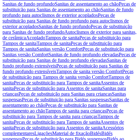
Sanitas de fundo profundo
Sanitas de assentamento ao chão
Peças de
substituição para Sanitas de assentamento ao chão
Sanitas de fundo
profundo para autoclismos de exterior acoplados
Peças de
substituição para Sanitas de fundo profundo para autoclismos de
exterior acoplados
Sanitas de fundo profundo
Peças de substituição
para Sanitas de fundo profundo
Autoclismos de exterior para sanitas,
de cerâmica
Acoplado
Tampos de sanita
Peças de substituição para
Tampos de sanita
Tampos de sanita
Peças de substituição para
Tampos de sanita
Sanitas versão Comfort
Peças de substituição para
Sanitas versão Comfort
Sanitas de fundo profundo elevadas
Peças de
substituição para Sanitas de fundo profundo elevadas
Sanitas de
fundo profundo extensíveis
Peças de substituição para Sanitas de
fundo profundo extensíveis
Tampos de sanita versão Comfort
Peças
de substituição para Tampos de sanita versão Comfort
Tampos de
sanita
Peças de substituição para Tampos de sanita
Assentos de
sanita
Peças de substituição para Assentos de sanita
Sanitas para
crianças
Peças de substituição para Sanitas para crianças
Sanitas
suspensas
Peças de substituição para Sanitas suspensas
Sanitas de
assentamento ao chão
Peças de substituição para Sanitas de
assentamento ao chão
Tampos de sanita para crianças
Peças de
substituição para Tampos de sanita para crianças
Tampos de
sanita
Peças de substituição para Tampos de sanita
Assentos de
sanita
Peças de substituição para Assentos de sanita
Acessórios
complementares
Ligações
Material de fixação
Bidés
Bidés
suspensos
Peças de substituição para Bidés suspensos
Bidés ao