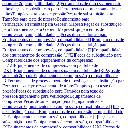
compressão, compatibilidade [2]
Ferramentas de processamento de
tubos
Peças de substituição para Ferramentas de processamento de
tubos
Tampões para teste de pressão
Peças de substituição para
Tampões para teste de pressão
Equipamento para
verificação
Ferramentas para Geberit Mapress
Peças de substituição
para Ferramentas para Geberit Mapress
Equipamentos de
compressão, compatibilidade [1]
Peças de substituição para
Equipamentos de compressão, compatibilidade [1]
Equipamentos de
compressão, compatibilidade [2]
Peças de substituição para
Equipamentos de compressão, compatibilidade [2]
Compatibilidade
dos equipamentos de compressão [1]/[2]
Peças de substituição para
Compatibilidade dos equipamentos de compressão
[1]/[2]
Equipamentos de compressão, compatibilidade
[2XL]
Equipamentos de compressão, compatibilidade [3]
Peças de
substituição para Equipamentos de compressão, compatibilidade
[3]
Ferramentas de processamento de tubos
Peças de substituição para
Ferramentas de processamento de tubos
Tampões para teste de
pressão
Peças de substituição para Tampões para teste de
pressão
Equipamento para verificação
Equipamentos de
compressão
Peças de substituição para Equipamentos de
compressão
Equipamentos de compressão, compatibilidade [1]
Peças
de substituição para Equipamentos de compressão, compatibilidade
[1]
Equipamentos de compressão, compatibilidade [2]
Peças de
substituição para Equipamentos de compressão, compatibilidade
[2]
Equipamentos de compressão, compatibilidade [2XL]
Peças de