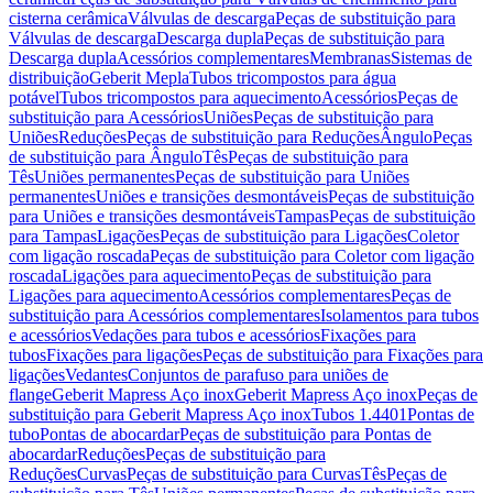
cisterna cerâmica
Válvulas de descarga
Peças de substituição para
Válvulas de descarga
Descarga dupla
Peças de substituição para
Descarga dupla
Acessórios complementares
Membranas
Sistemas de
distribuição
Geberit Mepla
Tubos tricompostos para água
potável
Tubos tricompostos para aquecimento
Acessórios
Peças de
substituição para Acessórios
Uniões
Peças de substituição para
Uniões
Reduções
Peças de substituição para Reduções
Ângulo
Peças
de substituição para Ângulo
Tês
Peças de substituição para
Tês
Uniões permanentes
Peças de substituição para Uniões
permanentes
Uniões e transições desmontáveis
Peças de substituição
para Uniões e transições desmontáveis
Tampas
Peças de substituição
para Tampas
Ligações
Peças de substituição para Ligações
Coletor
com ligação roscada
Peças de substituição para Coletor com ligação
roscada
Ligações para aquecimento
Peças de substituição para
Ligações para aquecimento
Acessórios complementares
Peças de
substituição para Acessórios complementares
Isolamentos para tubos
e acessórios
Vedações para tubos e acessórios
Fixações para
tubos
Fixações para ligações
Peças de substituição para Fixações para
ligações
Vedantes
Conjuntos de parafuso para uniões de
flange
Geberit Mapress Aço inox
Geberit Mapress Aço inox
Peças de
substituição para Geberit Mapress Aço inox
Tubos 1.4401
Pontas de
tubo
Pontas de abocardar
Peças de substituição para Pontas de
abocardar
Reduções
Peças de substituição para
Reduções
Curvas
Peças de substituição para Curvas
Tês
Peças de