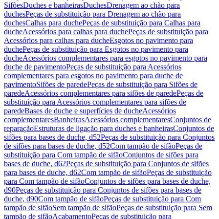
Sifões
Duches e banheiras
Duches
Drenagem ao chão para
duches
Peças de substituição para Drenagem ao chão para
duches
Calhas para duche
Peças de substituição para Calhas para
duche
Acessórios para calhas para duche
Peças de substituição para
Acessórios para calhas para duche
Esgotos no pavimento para
duche
Peças de substituição para Esgotos no pavimento para
duche
Acessórios complementares para esgotos no pavimento para
duche de pavimento
Peças de substituição para Acessórios
complementares para esgotos no pavimento para duche de
pavimento
Sifões de parede
Peças de substituição para Sifões de
parede
Acessórios complementares para sifões de parede
Peças de
substituição para Acessórios complementares para sifões de
parede
Bases de duche e superfícies de duche
Acessórios
complementares
Banheiras
Acessórios complementares
Conjuntos de
reparação
Estruturas de ligação para duches e banheiras
Conjuntos de
sifões para bases de duche, d52
Peças de substituição para Conjuntos
de sifões para bases de duche, d52
Com tampão de sifão
Peças de
substituição para Com tampão de sifão
Conjuntos de sifões para
bases de duche, d62
Peças de substituição para Conjuntos de sifões
para bases de duche, d62
Com tampão de sifão
Peças de substituição
para Com tampão de sifão
Conjuntos de sifões para bases de duche,
d90
Peças de substituição para Conjuntos de sifões para bases de
duche, d90
Com tampão de sifão
Peças de substituição para Com
tampão de sifão
Sem tampão de sifão
Peças de substituição para Sem
tampão de sifão
Acabamento
Peças de substituição para