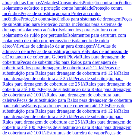
abraçadeiras
Tampas
Vedantes
Consumíveis
Proteção contra incêndios,
isolamento acústico e proteção contra humidade
Proteção contra
incêndios
Peças de substituição para Proteção contra
incêndios
Proteção contra-incêndios para sistemas de drenagem
Peças
de substituição para Proteção contra-incêndios para sistemas de
drenagem
Isolamento acústico
Isolamentos para estrutura com
isolamento de ruído por percussão
Isolamentos para estrutura com
isolamento de ruído por percussão e isolamento de ruído
aéreo
Válvulas de admissão de ar para drenagem
Válvulas de
admissão de ar
Peças de substituição para Válvulas de admissão de
ar
Drenagem de cobertura Geberit Pluvia
Ralos para drenagem de
cobertura
Peças de substituição para Ralos para drenagem de
cobertura
Ralos para drenagem de cobertura até 12 l/s
Peças de
substituição para Ralos para drenagem de cobertura até 12 l/s
Ralos
para drenagem de cobertura até 25 l/s
Peças de substituição para
Ralos para drenagem de cobertura até 25 l/s
Ralos para drenagem de
cobertura até 100 l/s
Peças de substituição para Ralos para drenagem
de cobertura até 100 l/s
Ralos para drenagem de cobertura para
caleiras
Peças de substituição para Ralos para drenagem de cobertura
para caleiras
Ralos para drenagem de cobertura até 12 l/s
Peças de
substituição para Ralos para drenagem de cobertura até 12 l/s
Ralos
para drenagem de cobertura até 25 l/s
Peças de substituição para
Ralos para drenagem de cobertura até 25 l/s
Ralos para drenagem de
cobertura até 100 l/s
Peças de substituição para Ralos para drenagem
de cobertura até 100 l/s
Estruturas de barreira de vapor
Peças de