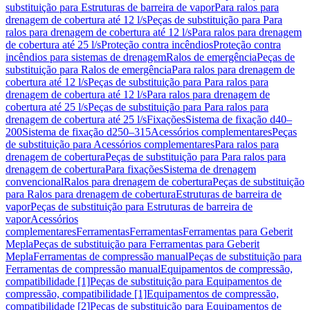
substituição para Estruturas de barreira de vapor
Para ralos para
drenagem de cobertura até 12 l/s
Peças de substituição para Para
ralos para drenagem de cobertura até 12 l/s
Para ralos para drenagem
de cobertura até 25 l/s
Proteção contra incêndios
Proteção contra
incêndios para sistemas de drenagem
Ralos de emergência
Peças de
substituição para Ralos de emergência
Para ralos para drenagem de
cobertura até 12 l/s
Peças de substituição para Para ralos para
drenagem de cobertura até 12 l/s
Para ralos para drenagem de
cobertura até 25 l/s
Peças de substituição para Para ralos para
drenagem de cobertura até 25 l/s
Fixações
Sistema de fixação d40–
200
Sistema de fixação d250–315
Acessórios complementares
Peças
de substituição para Acessórios complementares
Para ralos para
drenagem de cobertura
Peças de substituição para Para ralos para
drenagem de cobertura
Para fixações
Sistema de drenagem
convencional
Ralos para drenagem de cobertura
Peças de substituição
para Ralos para drenagem de cobertura
Estruturas de barreira de
vapor
Peças de substituição para Estruturas de barreira de
vapor
Acessórios
complementares
Ferramentas
Ferramentas
Ferramentas para Geberit
Mepla
Peças de substituição para Ferramentas para Geberit
Mepla
Ferramentas de compressão manual
Peças de substituição para
Ferramentas de compressão manual
Equipamentos de compressão,
compatibilidade [1]
Peças de substituição para Equipamentos de
compressão, compatibilidade [1]
Equipamentos de compressão,
compatibilidade [2]
Peças de substituição para Equipamentos de