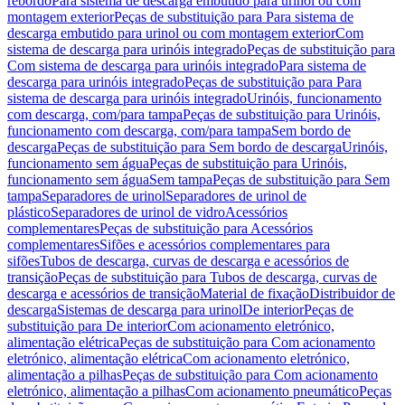
rebordo
Para sistema de descarga embutido para urinol ou com
montagem exterior
Peças de substituição para Para sistema de
descarga embutido para urinol ou com montagem exterior
Com
sistema de descarga para urinóis integrado
Peças de substituição para
Com sistema de descarga para urinóis integrado
Para sistema de
descarga para urinóis integrado
Peças de substituição para Para
sistema de descarga para urinóis integrado
Urinóis, funcionamento
com descarga, com/para tampa
Peças de substituição para Urinóis,
funcionamento com descarga, com/para tampa
Sem bordo de
descarga
Peças de substituição para Sem bordo de descarga
Urinóis,
funcionamento sem água
Peças de substituição para Urinóis,
funcionamento sem água
Sem tampa
Peças de substituição para Sem
tampa
Separadores de urinol
Separadores de urinol de
plástico
Separadores de urinol de vidro
Acessórios
complementares
Peças de substituição para Acessórios
complementares
Sifões e acessórios complementares para
sifões
Tubos de descarga, curvas de descarga e acessórios de
transição
Peças de substituição para Tubos de descarga, curvas de
descarga e acessórios de transição
Material de fixação
Distribuidor de
descarga
Sistemas de descarga para urinol
De interior
Peças de
substituição para De interior
Com acionamento eletrónico,
alimentação elétrica
Peças de substituição para Com acionamento
eletrónico, alimentação elétrica
Com acionamento eletrónico,
alimentação a pilhas
Peças de substituição para Com acionamento
eletrónico, alimentação a pilhas
Com acionamento pneumático
Peças