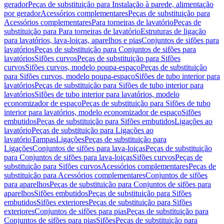
gerador
Peças de substituição para Instalação à parede, alimentação
por gerador
Acessórios complementares
Peças de substituição para
Acessórios complementares
Para torneiras de lavatório
Peças de
substituição para Para torneiras de lavatório
Estruturas de ligação
para lavatórios, lava-loiças, aparelhos e pias
Conjuntos de sifões para
lavatórios
Peças de substituição para Conjuntos de sifões para
lavatórios
Sifões curvos
Peças de substituição para Sifões
curvos
Sifões curvos, modelo poupa-espaço
Peças de substituição
para Sifões curvos, modelo poupa-espaço
Sifões de tubo interior para
lavatórios
Peças de substituição para Sifões de tubo interior para
lavatórios
Sifões de tubo interior para lavatórios, modelo
economizador de espaço
Peças de substituição para Sifões de tubo
interior para lavatórios, modelo economizador de espaço
Sifões
embutidos
Peças de substituição para Sifões embutidos
Ligações ao
lavatório
Peças de substituição para Ligações ao
lavatório
Tampas
Ligações
Peças de substituição para
Ligações
Conjuntos de sifões para lava-loiças
Peças de substituição
para Conjuntos de sifões para lava-loiças
Sifões curvos
Peças de
substituição para Sifões curvos
Acessórios complementares
Peças de
substituição para Acessórios complementares
Conjuntos de sifões
para aparelhos
Peças de substituição para Conjuntos de sifões para
aparelhos
Sifões embutidos
Peças de substituição para Sifões
embutidos
Sifões exteriores
Peças de substituição para Sifões
exteriores
Conjuntos de sifões para pias
Peças de substituição para
Conjuntos de sifões para pias
Sifões
Peças de substituição para