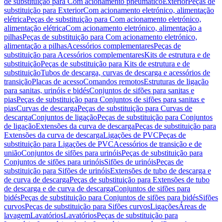
de substituição para Com acionamento pneumático
Exterior
Peças de
substituição para Exterior
Com acionamento eletrónico, alimentação
elétrica
Peças de substituição para Com acionamento eletrónico,
alimentação elétrica
Com acionamento eletrónico, alimentação a
pilhas
Peças de substituição para Com acionamento eletrónico,
alimentação a pilhas
Acessórios complementares
Peças de
substituição para Acessórios complementares
Kits de estrutura e de
substituição
Peças de substituição para Kits de estrutura e de
substituição
Tubos de descarga, curvas de descarga e acessórios de
transição
Placas de acesso
Comandos remotos
Estruturas de ligação
para sanitas, urinóis e bidés
Conjuntos de sifões para sanitas e
pias
Peças de substituição para Conjuntos de sifões para sanitas e
pias
Curvas de descarga
Peças de substituição para Curvas de
descarga
Conjuntos de ligação
Peças de substituição para Conjuntos
de ligação
Extensões da curva de descarga
Peças de substituição para
Extensões da curva de descarga
Ligações de PVC
Peças de
substituição para Ligações de PVC
Acessórios de transição e de
união
Conjuntos de sifões para urinóis
Peças de substituição para
Conjuntos de sifões para urinóis
Sifões de urinóis
Peças de
substituição para Sifões de urinóis
Extensões de tubo de descarga e
de curva de descarga
Peças de substituição para Extensões de tubo
de descarga e de curva de descarga
Conjuntos de sifões para
bidés
Peças de substituição para Conjuntos de sifões para bidés
Sifões
curvos
Peças de substituição para Sifões curvos
Ligações
Áreas de
lavagem
Lavatórios
Lavatórios
Peças de substituição para