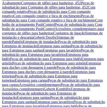
Acabamento
Conjuntos de sifões para banheiras, d52
Peças de
substituição para Conjuntos de sifões para banheiras, d52
Com
comando rotativo
Peças de substituição para Com comando
rotativo
Com comando rotativo e bica de enchimento
Peças de
substituição para Com comando rotativo e bica de enchimento
Com
botão de acionamento PushControl
Peças de substituição para Com
botão de acionamento PushControl
Acessórios complementares para
conjuntos de sifões para banheiras
Conjuntos de ligação
Sistemas de
instalação e descarga
Geberit Duofix
Sistemas de
parede
Painéis
Estruturas de instalação
Peças de substituição para
Estruturas de instalação
Estruturas para sanitas
Peças de substituição
para Estruturas para sanitas
Estruturas para lavatórios
Peças de
substituição para Estruturas para lavatórios
Estruturas para
bidés
Peças de substituição para Estruturas para bidés
Estruturas para
urinóis
Peças de substituição para Estruturas para urinóis
Estruturas
para duches com drenagem à parede
Peças de substituição para
Estruturas para duches com drenagem à parede
Estruturas para
torneiras
Peças de substituição para Estruturas para
torneiras
Estruturas para cargas
Peças de substituição para Estruturas
para cargas
Acessórios complementares
Peças de substituição para
Acessórios complementares
Geberit Kombifix
Estruturas de
instalação
Peças de substituição para Estruturas de
instalação
Estruturas para sanitas
Peças de substituição para
Estruturas para sanitas
Estruturas para lavatórios
Peças de substituição
para Estruturas para lavatórios
Estruturas para bidés
Peças de