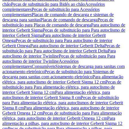
chão
Peças de substituição para Bidés ao chão
Acessórios
complementares
Peças de substituição para Acessórios
complementares
Placas de comando de descarga e sistemas de
descarga para sanitas
Placas de comando de descarga
Peças de
substituição para Placas de comando de descarga
Para autoclismo de
interior Geberit Sigma
Peças de substituição para Para autoclismo de
interior Geberit Sigma
Para autoclismo de interior Geberit
Omega
Peças de substituição para Para autoclismo de interior
Geberit Omega
Para autoclismo de interior Geberit Delta
Peças de
substituição para Para autoclismo de interior Geberit Delta
Para
autoclismo de interior Twinline
Peças de substituição para Para
autoclismo de interior Twinline
Acessórios
complementares
Consumíveis
Sistemas de descarga para sanitas com
acionamento eletrónico
Peças de substituição para Sistemas de
descarga para sanitas com acionamento eletrónico
Para alimentação
elétrica, para autoclismo de interior Geberit Sigma 12 cm
Peças de
substituição para Para alimentação elétrica, para autoclismo de
interior Geberit Sigma 12 cm
Para alimentação elétrica, para
autoclismos de interior Geberit Sigma 8 cm
Peças de substituição
para Para alimentação elétrica, para autoclismos de interior Geberit
Sigma 8 cm
Para alimentação elétrica, para autoclismo de interior
Geberit Omega 12 cm
Peças de substituição para Para alimentação
elétrica, para autoclismo de interior Geberit Omega 12 cm
Para
alimentação a pilhas, para autoclismo de interior Geberit Sigma 12
cm
Peças de substituição para Para alimentação a pilhas, para