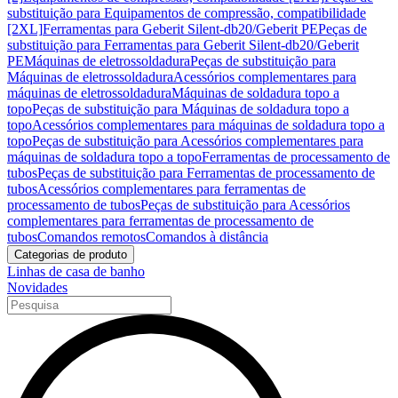
substituição para Equipamentos de compressão, compatibilidade
[2XL]
Ferramentas para Geberit Silent-db20/Geberit PE
Peças de
substituição para Ferramentas para Geberit Silent-db20/Geberit
PE
Máquinas de eletrossoldadura
Peças de substituição para
Máquinas de eletrossoldadura
Acessórios complementares para
máquinas de eletrossoldadura
Máquinas de soldadura topo a
topo
Peças de substituição para Máquinas de soldadura topo a
topo
Acessórios complementares para máquinas de soldadura topo a
topo
Peças de substituição para Acessórios complementares para
máquinas de soldadura topo a topo
Ferramentas de processamento de
tubos
Peças de substituição para Ferramentas de processamento de
tubos
Acessórios complementares para ferramentas de
processamento de tubos
Peças de substituição para Acessórios
complementares para ferramentas de processamento de
tubos
Comandos remotos
Comandos à distância
Categorias de produto
Linhas de casa de banho
Novidades