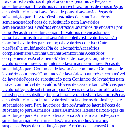
Lavatórios
Lavatórios duplos
Lavatórios para móvel
Peças de
substituição para Lavatórios para móvel
Lavatórios de pousar
Peças
de substituição para Lavatórios de pousar
Lava-mãos
Peças de
substituição para Lava-mãos
Lava-mãos de canto
Lavatórios
semiencastrados
Peças de substituição para Lavatórios
semiencastrados
Lavatórios encastrados
Lavatórios de encastrar por
baixo
Peças de substituição para Lavatórios de encastrar por
baixo
Lavatórios de canto
Lavatórios coletivos
Lavatórios versão
Comfort
Lavatórios para crianças
Lavatórios coletivos
Outras
pias
Pias
Pia multifunções
Pia de laboratório
Acessórios
complementares
Colunas
Colunas
Semicolunas
Acessórios
complementares
Acabamento
Material de fixação
Conjuntos de
lavatório com móvel
Conjuntos de lava-mãos com móvel
Peças de
substituição para Conjuntos de lava-mãos com móvel
Conjuntos de
lavatório com móvel
Conjuntos de lavatórios para móvel com móvel
de lavatório
Peças de substituição para Conjuntos de lavatórios para
móvel com móvel de lavatório
Móveis de casa de banho
Móveis para
lavatório
Peças de substituição para Móveis para lavatório
Para lava-
mãos
Peças de substituição para Para lava-mãos
Para lavatórios
Peças
de substituição para Para lavatórios
Para lavatórios duplos
Peças de
substituição para Para lavatórios duplos
Armários laterais
Peças de
substituição para Armários laterais
Armários laterais baixos
Peças de
substituição para Armários laterais baixos
Armários altos
Peças de
substituição para Armários altos
Armários médios
Armários
suspensos
Peças de substituição para Armários suspensos
Outro