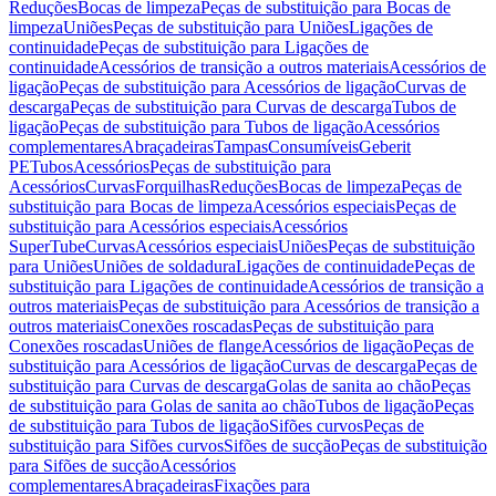
Reduções
Bocas de limpeza
Peças de substituição para Bocas de
limpeza
Uniões
Peças de substituição para Uniões
Ligações de
continuidade
Peças de substituição para Ligações de
continuidade
Acessórios de transição a outros materiais
Acessórios de
ligação
Peças de substituição para Acessórios de ligação
Curvas de
descarga
Peças de substituição para Curvas de descarga
Tubos de
ligação
Peças de substituição para Tubos de ligação
Acessórios
complementares
Abraçadeiras
Tampas
Consumíveis
Geberit
PE
Tubos
Acessórios
Peças de substituição para
Acessórios
Curvas
Forquilhas
Reduções
Bocas de limpeza
Peças de
substituição para Bocas de limpeza
Acessórios especiais
Peças de
substituição para Acessórios especiais
Acessórios
SuperTube
Curvas
Acessórios especiais
Uniões
Peças de substituição
para Uniões
Uniões de soldadura
Ligações de continuidade
Peças de
substituição para Ligações de continuidade
Acessórios de transição a
outros materiais
Peças de substituição para Acessórios de transição a
outros materiais
Conexões roscadas
Peças de substituição para
Conexões roscadas
Uniões de flange
Acessórios de ligação
Peças de
substituição para Acessórios de ligação
Curvas de descarga
Peças de
substituição para Curvas de descarga
Golas de sanita ao chão
Peças
de substituição para Golas de sanita ao chão
Tubos de ligação
Peças
de substituição para Tubos de ligação
Sifões curvos
Peças de
substituição para Sifões curvos
Sifões de sucção
Peças de substituição
para Sifões de sucção
Acessórios
complementares
Abraçadeiras
Fixações para