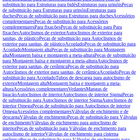
substituição para Estruturas para bidés
Estruturas para urinóis
Peças
de substituição para Estruturas para urinóis
Estruturas para
duches
Peças de substituição para Estruturas para duches
Acessórios
complementares
Peças de substituição para Acessórios
complementares
Para fixações
Peças de substituição para Para
fixações
Autoclismos de exterior
Autoclismos de exterior para
sanitas, de plástico
Peças de substituição para Autoclismos de
exterior para sanitas, de plástico
Acoplado
Peças de substituição para
Acoplado
Montagem alta
Peças de substituição para Montagem
alta
Montagem baixa e montagem a meia-altura
Peças de substituição
para Montagem baixa e montagem a meia-altura
Autoclismos de
exterior para sanitas, de cerâmica
Peças de substituição para
Autoclismos de exterior para sanitas, de cerâmica
Acoplado
Peças de
substituição para Acoplado
Tubos de descarga para autoclismo de
exterior
Montagem alta
Montagem baixa e montagem a meia-
altura
Acessórios complementares
Vedantes
Mangas de
ligação
Autoclismos de interior
Autoclismos de interior Sigma
Peças
de substituição para Autoclismos de interior Sigma
Autoclismos de
interior Omega
Peças de substituição para Autoclismos de interior
Omega
Acessórios complementares
Válvulas de enchimento e de
descarga
Válvulas de enchimento
Peças de substituição para Válvulas
de enchimento
Válvulas de enchimento para autoclismo de
interior
Peças de substituição para Válvulas de enchimento para
autoclismo de interior
Válvulas de enchimento para cisterna
cerâmica
Peças de substituição para Válvulas de enchimento para