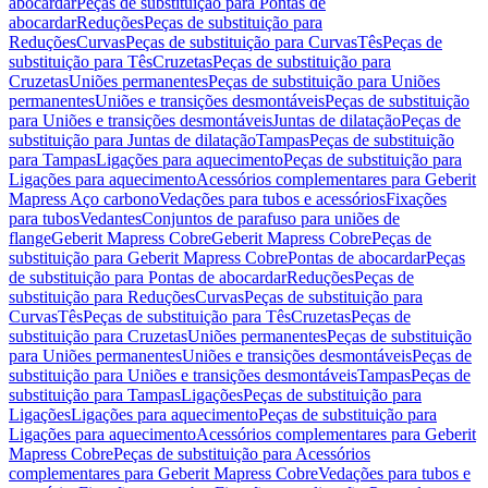
abocardar
Peças de substituição para Pontas de
abocardar
Reduções
Peças de substituição para
Reduções
Curvas
Peças de substituição para Curvas
Tês
Peças de
substituição para Tês
Cruzetas
Peças de substituição para
Cruzetas
Uniões permanentes
Peças de substituição para Uniões
permanentes
Uniões e transições desmontáveis
Peças de substituição
para Uniões e transições desmontáveis
Juntas de dilatação
Peças de
substituição para Juntas de dilatação
Tampas
Peças de substituição
para Tampas
Ligações para aquecimento
Peças de substituição para
Ligações para aquecimento
Acessórios complementares para Geberit
Mapress Aço carbono
Vedações para tubos e acessórios
Fixações
para tubos
Vedantes
Conjuntos de parafuso para uniões de
flange
Geberit Mapress Cobre
Geberit Mapress Cobre
Peças de
substituição para Geberit Mapress Cobre
Pontas de abocardar
Peças
de substituição para Pontas de abocardar
Reduções
Peças de
substituição para Reduções
Curvas
Peças de substituição para
Curvas
Tês
Peças de substituição para Tês
Cruzetas
Peças de
substituição para Cruzetas
Uniões permanentes
Peças de substituição
para Uniões permanentes
Uniões e transições desmontáveis
Peças de
substituição para Uniões e transições desmontáveis
Tampas
Peças de
substituição para Tampas
Ligações
Peças de substituição para
Ligações
Ligações para aquecimento
Peças de substituição para
Ligações para aquecimento
Acessórios complementares para Geberit
Mapress Cobre
Peças de substituição para Acessórios
complementares para Geberit Mapress Cobre
Vedações para tubos e