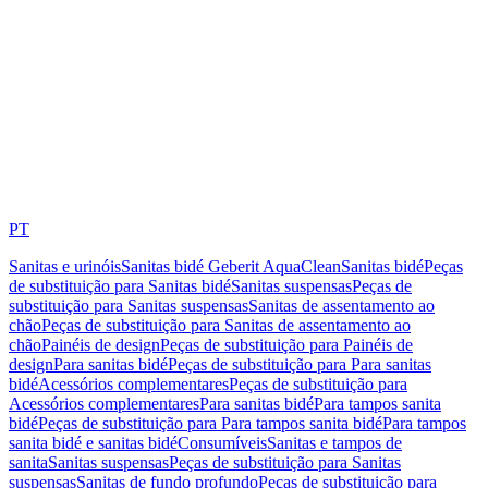
PT
Sanitas e urinóis
Sanitas bidé Geberit AquaClean
Sanitas bidé
Peças
de substituição para Sanitas bidé
Sanitas suspensas
Peças de
substituição para Sanitas suspensas
Sanitas de assentamento ao
chão
Peças de substituição para Sanitas de assentamento ao
chão
Painéis de design
Peças de substituição para Painéis de
design
Para sanitas bidé
Peças de substituição para Para sanitas
bidé
Acessórios complementares
Peças de substituição para
Acessórios complementares
Para sanitas bidé
Para tampos sanita
bidé
Peças de substituição para Para tampos sanita bidé
Para tampos
sanita bidé e sanitas bidé
Consumíveis
Sanitas e tampos de
sanita
Sanitas suspensas
Peças de substituição para Sanitas
suspensas
Sanitas de fundo profundo
Peças de substituição para