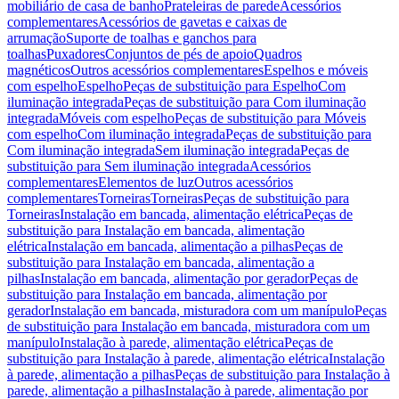
mobiliário de casa de banho
Prateleiras de parede
Acessórios
complementares
Acessórios de gavetas e caixas de
arrumação
Suporte de toalhas e ganchos para
toalhas
Puxadores
Conjuntos de pés de apoio
Quadros
magnéticos
Outros acessórios complementares
Espelhos e móveis
com espelho
Espelho
Peças de substituição para Espelho
Com
iluminação integrada
Peças de substituição para Com iluminação
integrada
Móveis com espelho
Peças de substituição para Móveis
com espelho
Com iluminação integrada
Peças de substituição para
Com iluminação integrada
Sem iluminação integrada
Peças de
substituição para Sem iluminação integrada
Acessórios
complementares
Elementos de luz
Outros acessórios
complementares
Torneiras
Torneiras
Peças de substituição para
Torneiras
Instalação em bancada, alimentação elétrica
Peças de
substituição para Instalação em bancada, alimentação
elétrica
Instalação em bancada, alimentação a pilhas
Peças de
substituição para Instalação em bancada, alimentação a
pilhas
Instalação em bancada, alimentação por gerador
Peças de
substituição para Instalação em bancada, alimentação por
gerador
Instalação em bancada, misturadora com um manípulo
Peças
de substituição para Instalação em bancada, misturadora com um
manípulo
Instalação à parede, alimentação elétrica
Peças de
substituição para Instalação à parede, alimentação elétrica
Instalação
à parede, alimentação a pilhas
Peças de substituição para Instalação à
parede, alimentação a pilhas
Instalação à parede, alimentação por