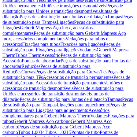
substituição para Tês
Uniões permanentes
Peças de substituição para
Uniões permanentes
Uniões e transições desmontáveis
Peças de
substituição para Uniões e transições desmontáveis
Juntas de
dilatação
Peças de substituição para Juntas de dilatação
Tampas
Peças
de substituição para Tampas
Ligações
Peças de substituição para
Ligações
Geberit Mapress Aço inox, acessórios
complementares
Peças de substituição para Geberit Mapress Aço
inox, acessórios complementares
Vedações para tubos e
acessórios
Fixações para tubos
Fixações para ligações
Peças de
substituição para Fixações para ligações
Vedantes
Geberit Mapress
Therm
Tubos Therm
Acessório
Peças de substituição para
Acessório
Pontas de abocardar
Peças de substituição para Pontas de
abocardar
Reduções
Peças de substituição para
Reduções
Curvas
Peças de substituição para Curvas
Tês
Peças de
substituição para Tês
Acessórios de transição permanentes
Peças de
substituição para Acessórios de transição permanentes
Uniões e
acessórios de transição desmontáveis
Peças de substituição para
Uniões e acessórios de transição desmontáveis
Juntas de
dilatação
Peças de substituição para Juntas de dilatação
Tampas
Peças
de substituição para Tampas
Ligações para aquecimento
Peças de
substituição para Ligações para aquecimento
Acessórios
complementares para Geberit Mapress Therm
Vedantes
Fixações para
tubos
Geberit Mapress Aço carbono
Geberit Mapress Aço
carbono
Peças de substituição para Geberit Mapress Aço
carbono
Tubos 1.0034
Tubos 1.0215
Pontas de tubo
Pontas de