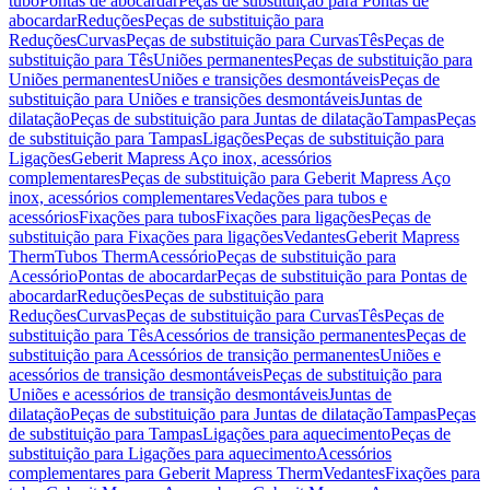
tubo
Pontas de abocardar
Peças de substituição para Pontas de
abocardar
Reduções
Peças de substituição para
Reduções
Curvas
Peças de substituição para Curvas
Tês
Peças de
substituição para Tês
Uniões permanentes
Peças de substituição para
Uniões permanentes
Uniões e transições desmontáveis
Peças de
substituição para Uniões e transições desmontáveis
Juntas de
dilatação
Peças de substituição para Juntas de dilatação
Tampas
Peças
de substituição para Tampas
Ligações
Peças de substituição para
Ligações
Geberit Mapress Aço inox, acessórios
complementares
Peças de substituição para Geberit Mapress Aço
inox, acessórios complementares
Vedações para tubos e
acessórios
Fixações para tubos
Fixações para ligações
Peças de
substituição para Fixações para ligações
Vedantes
Geberit Mapress
Therm
Tubos Therm
Acessório
Peças de substituição para
Acessório
Pontas de abocardar
Peças de substituição para Pontas de
abocardar
Reduções
Peças de substituição para
Reduções
Curvas
Peças de substituição para Curvas
Tês
Peças de
substituição para Tês
Acessórios de transição permanentes
Peças de
substituição para Acessórios de transição permanentes
Uniões e
acessórios de transição desmontáveis
Peças de substituição para
Uniões e acessórios de transição desmontáveis
Juntas de
dilatação
Peças de substituição para Juntas de dilatação
Tampas
Peças
de substituição para Tampas
Ligações para aquecimento
Peças de
substituição para Ligações para aquecimento
Acessórios
complementares para Geberit Mapress Therm
Vedantes
Fixações para