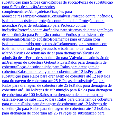
substituição para Sifões curvos
Sifões de sucção
Peças de substituição
para Sifões de sucção
Acessórios
complementares
Abraçadeiras
Fixações para
abraçadeiras
Tampas
Vedantes
Consumíveis
Proteção contra incêndios,
isolamento acústico e proteção contra humidade
Proteção contra
incêndios
Peças de substituição para Proteção contra
incêndios
Proteção contra-incêndios para sistemas de drenagem
Peças
de substituição para Proteção contra-incêndios para sistemas de
drenagem
Isolamento acústico
Isolamentos para estrutura com
isolamento de ruído por percussão
Isolamentos para estrutura com
isolamento de ruído por percussão e isolamento de ruído
aéreo
Válvulas de admissão de ar para drenagem
Válvulas de
admissão de ar
Peças de substituição para Válvulas de admissão de
ar
Drenagem de cobertura Geberit Pluvia
Ralos para drenagem de
cobertura
Peças de substituição para Ralos para drenagem de
cobertura
Ralos para drenagem de cobertura até 12 l/s
Peças de
substituição para Ralos para drenagem de cobertura até 12 l/s
Ralos
para drenagem de cobertura até 25 l/s
Peças de substituição para
Ralos para drenagem de cobertura até 25 l/s
Ralos para drenagem de
cobertura até 100 l/s
Peças de substituição para Ralos para drenagem
de cobertura até 100 l/s
Ralos para drenagem de cobertura para
caleiras
Peças de substituição para Ralos para drenagem de cobertura
para caleiras
Ralos para drenagem de cobertura até 12 l/s
Peças de
substituição para Ralos para drenagem de cobertura até 12 l/s
Ralos
para drenagem de cobertura até 25 l/s
Peças de substituição para