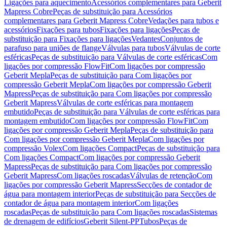
Ligações para aquecimento
Acessórios complementares para Geberit
Mapress Cobre
Peças de substituição para Acessórios
complementares para Geberit Mapress Cobre
Vedações para tubos e
acessórios
Fixações para tubos
Fixações para ligações
Peças de
substituição para Fixações para ligações
Vedantes
Conjuntos de
parafuso para uniões de flange
Válvulas para tubos
Válvulas de corte
esféricas
Peças de substituição para Válvulas de corte esféricas
Com
ligações por compressão FlowFit
Com ligações por compressão
Geberit Mepla
Peças de substituição para Com ligações por
compressão Geberit Mepla
Com ligações por compressão Geberit
Mapress
Peças de substituição para Com ligações por compressão
Geberit Mapress
Válvulas de corte esféricas para montagem
embutido
Peças de substituição para Válvulas de corte esféricas para
montagem embutido
Com ligações por compressão FlowFit
Com
ligações por compressão Geberit Mepla
Peças de substituição para
Com ligações por compressão Geberit Mepla
Com ligações por
compressão Volex
Com ligações Compact
Peças de substituição para
Com ligações Compact
Com ligações por compressão Geberit
Mapress
Peças de substituição para Com ligações por compressão
Geberit Mapress
Com ligações roscadas
Válvulas de retenção
Com
ligações por compressão Geberit Mapress
Secções de contador de
água para montagem interior
Peças de substituição para Secções de
contador de água para montagem interior
Com ligações
roscadas
Peças de substituição para Com ligações roscadas
Sistemas
de drenagem de edifícios
Geberit Silent-PP
Tubos
Peças de