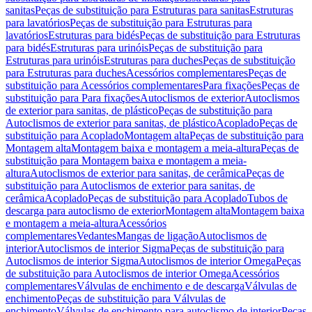
sanitas
Peças de substituição para Estruturas para sanitas
Estruturas
para lavatórios
Peças de substituição para Estruturas para
lavatórios
Estruturas para bidés
Peças de substituição para Estruturas
para bidés
Estruturas para urinóis
Peças de substituição para
Estruturas para urinóis
Estruturas para duches
Peças de substituição
para Estruturas para duches
Acessórios complementares
Peças de
substituição para Acessórios complementares
Para fixações
Peças de
substituição para Para fixações
Autoclismos de exterior
Autoclismos
de exterior para sanitas, de plástico
Peças de substituição para
Autoclismos de exterior para sanitas, de plástico
Acoplado
Peças de
substituição para Acoplado
Montagem alta
Peças de substituição para
Montagem alta
Montagem baixa e montagem a meia-altura
Peças de
substituição para Montagem baixa e montagem a meia-
altura
Autoclismos de exterior para sanitas, de cerâmica
Peças de
substituição para Autoclismos de exterior para sanitas, de
cerâmica
Acoplado
Peças de substituição para Acoplado
Tubos de
descarga para autoclismo de exterior
Montagem alta
Montagem baixa
e montagem a meia-altura
Acessórios
complementares
Vedantes
Mangas de ligação
Autoclismos de
interior
Autoclismos de interior Sigma
Peças de substituição para
Autoclismos de interior Sigma
Autoclismos de interior Omega
Peças
de substituição para Autoclismos de interior Omega
Acessórios
complementares
Válvulas de enchimento e de descarga
Válvulas de
enchimento
Peças de substituição para Válvulas de
enchimento
Válvulas de enchimento para autoclismo de interior
Peças