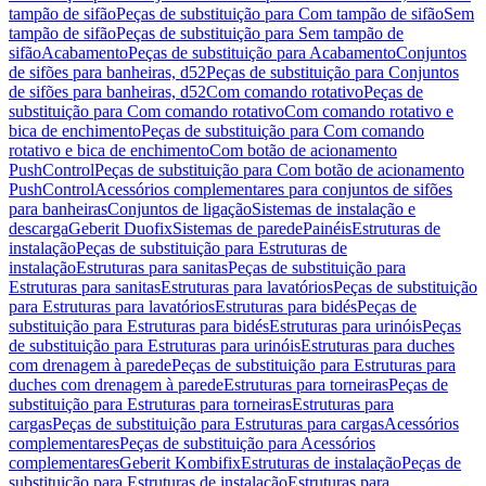
tampão de sifão
Peças de substituição para Com tampão de sifão
Sem
tampão de sifão
Peças de substituição para Sem tampão de
sifão
Acabamento
Peças de substituição para Acabamento
Conjuntos
de sifões para banheiras, d52
Peças de substituição para Conjuntos
de sifões para banheiras, d52
Com comando rotativo
Peças de
substituição para Com comando rotativo
Com comando rotativo e
bica de enchimento
Peças de substituição para Com comando
rotativo e bica de enchimento
Com botão de acionamento
PushControl
Peças de substituição para Com botão de acionamento
PushControl
Acessórios complementares para conjuntos de sifões
para banheiras
Conjuntos de ligação
Sistemas de instalação e
descarga
Geberit Duofix
Sistemas de parede
Painéis
Estruturas de
instalação
Peças de substituição para Estruturas de
instalação
Estruturas para sanitas
Peças de substituição para
Estruturas para sanitas
Estruturas para lavatórios
Peças de substituição
para Estruturas para lavatórios
Estruturas para bidés
Peças de
substituição para Estruturas para bidés
Estruturas para urinóis
Peças
de substituição para Estruturas para urinóis
Estruturas para duches
com drenagem à parede
Peças de substituição para Estruturas para
duches com drenagem à parede
Estruturas para torneiras
Peças de
substituição para Estruturas para torneiras
Estruturas para
cargas
Peças de substituição para Estruturas para cargas
Acessórios
complementares
Peças de substituição para Acessórios
complementares
Geberit Kombifix
Estruturas de instalação
Peças de
substituição para Estruturas de instalação
Estruturas para