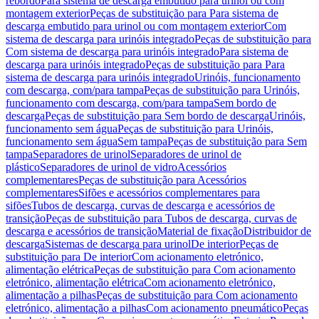
rebordo
Para sistema de descarga embutido para urinol ou com
montagem exterior
Peças de substituição para Para sistema de
descarga embutido para urinol ou com montagem exterior
Com
sistema de descarga para urinóis integrado
Peças de substituição para
Com sistema de descarga para urinóis integrado
Para sistema de
descarga para urinóis integrado
Peças de substituição para Para
sistema de descarga para urinóis integrado
Urinóis, funcionamento
com descarga, com/para tampa
Peças de substituição para Urinóis,
funcionamento com descarga, com/para tampa
Sem bordo de
descarga
Peças de substituição para Sem bordo de descarga
Urinóis,
funcionamento sem água
Peças de substituição para Urinóis,
funcionamento sem água
Sem tampa
Peças de substituição para Sem
tampa
Separadores de urinol
Separadores de urinol de
plástico
Separadores de urinol de vidro
Acessórios
complementares
Peças de substituição para Acessórios
complementares
Sifões e acessórios complementares para
sifões
Tubos de descarga, curvas de descarga e acessórios de
transição
Peças de substituição para Tubos de descarga, curvas de
descarga e acessórios de transição
Material de fixação
Distribuidor de
descarga
Sistemas de descarga para urinol
De interior
Peças de
substituição para De interior
Com acionamento eletrónico,
alimentação elétrica
Peças de substituição para Com acionamento
eletrónico, alimentação elétrica
Com acionamento eletrónico,
alimentação a pilhas
Peças de substituição para Com acionamento
eletrónico, alimentação a pilhas
Com acionamento pneumático
Peças