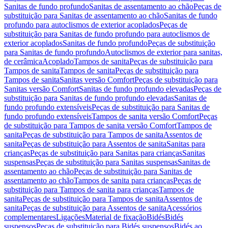
Sanitas de fundo profundo
Sanitas de assentamento ao chão
Peças de
substituição para Sanitas de assentamento ao chão
Sanitas de fundo
profundo para autoclismos de exterior acoplados
Peças de
substituição para Sanitas de fundo profundo para autoclismos de
exterior acoplados
Sanitas de fundo profundo
Peças de substituição
para Sanitas de fundo profundo
Autoclismos de exterior para sanitas,
de cerâmica
Acoplado
Tampos de sanita
Peças de substituição para
Tampos de sanita
Tampos de sanita
Peças de substituição para
Tampos de sanita
Sanitas versão Comfort
Peças de substituição para
Sanitas versão Comfort
Sanitas de fundo profundo elevadas
Peças de
substituição para Sanitas de fundo profundo elevadas
Sanitas de
fundo profundo extensíveis
Peças de substituição para Sanitas de
fundo profundo extensíveis
Tampos de sanita versão Comfort
Peças
de substituição para Tampos de sanita versão Comfort
Tampos de
sanita
Peças de substituição para Tampos de sanita
Assentos de
sanita
Peças de substituição para Assentos de sanita
Sanitas para
crianças
Peças de substituição para Sanitas para crianças
Sanitas
suspensas
Peças de substituição para Sanitas suspensas
Sanitas de
assentamento ao chão
Peças de substituição para Sanitas de
assentamento ao chão
Tampos de sanita para crianças
Peças de
substituição para Tampos de sanita para crianças
Tampos de
sanita
Peças de substituição para Tampos de sanita
Assentos de
sanita
Peças de substituição para Assentos de sanita
Acessórios
complementares
Ligações
Material de fixação
Bidés
Bidés
suspensos
Peças de substituição para Bidés suspensos
Bidés ao