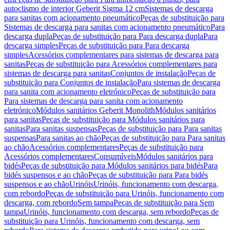
autoclismo de interior Geberit Sigma 12 cm
Sistemas de descarga
para sanitas com acionamento pneumático
Peças de substituição para
Sistemas de descarga para sanitas com acionamento pneumático
Para
descarga dupla
Peças de substituição para Para descarga dupla
Para
descarga simples
Peças de substituição para Para descarga
simples
Acessórios complementares para sistemas de descarga para
sanitas
Peças de substituição para Acessórios complementares para
sistemas de descarga para sanitas
Conjuntos de instalação
Peças de
substituição para Conjuntos de instalação
Para sistemas de descarga
para sanita com acionamento eletrónico
Peças de substituição para
Para sistemas de descarga para sanita com acionamento
eletrónico
Módulos sanitários Geberit Monolith
Módulos sanitários
para sanitas
Peças de substituição para Módulos sanitários para
sanitas
Para sanitas suspensas
Peças de substituição para Para sanitas
suspensas
Para sanitas ao chão
Peças de substituição para Para sanitas
ao chão
Acessórios complementares
Peças de substituição para
Acessórios complementares
Consumíveis
Módulos sanitários para
bidés
Peças de substituição para Módulos sanitários para bidés
Para
bidés suspensos e ao chão
Peças de substituição para Para bidés
suspensos e ao chão
Urinóis
Urinóis, funcionamento com descarga,
com rebordo
Peças de substituição para Urinóis, funcionamento com
descarga, com rebordo
Sem tampa
Peças de substituição para Sem
tampa
Urinóis, funcionamento com descarga, sem rebordo
Peças de
substituição para Urinóis, funcionamento com descarga, sem