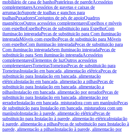
mobiliário de casa de banho
Prateleiras de parede
Acessórios
complementares
Acessórios de gavetas e caixas de
arrumação
Suporte de toalhas e ganchos para
toalhas
Puxadores
Conjuntos de pés de apoio
Quadros
magnéticos
Outros acessórios complementares
Espelhos e móveis
com espelho
Espelho
Peças de substituição para Espelho
Com
iluminação integrada
Peças de substituição para Com iluminação
integrada
Móveis com espelho
Peças de substituição para Móveis
com espelho
Com iluminação integrada
Peças de substituição para
Com iluminação integrada
Sem iluminação integrada
Peças de
substituição para Sem iluminação integrada
Acessórios
complementares
Elementos de luz
Outros acessórios
complementares
Torneiras
Torneiras
Peças de substituição para
Torneiras
Instalação em bancada, alimentação elétrica
Peças de
substituição para Instalação em bancada, alimentação
elétrica
Instalação em bancada, alimentação a pilhas
Peças de
substituição para Instalação em bancada, alimentação a
pilhas
Instalação em bancada, alimentação por gerador
Peças de
substituição para Instalação em bancada, alimentação por
gerador
Instalação em bancada, misturadora com um manípulo
Peças
de substituição para Instalação em bancada, misturadora com um
manípulo
Instalação à parede, alimentação elétrica
Peças de
substituição para Instalação à parede, alimentação elétrica
Instalação
à parede, alimentação a pilhas
Peças de substituição para Instalação à
parede, alimentação a pilhas
Instalação à parede, alimentação por