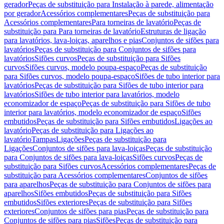
gerador
Peças de substituição para Instalação à parede, alimentação
por gerador
Acessórios complementares
Peças de substituição para
Acessórios complementares
Para torneiras de lavatório
Peças de
substituição para Para torneiras de lavatório
Estruturas de ligação
para lavatórios, lava-loiças, aparelhos e pias
Conjuntos de sifões para
lavatórios
Peças de substituição para Conjuntos de sifões para
lavatórios
Sifões curvos
Peças de substituição para Sifões
curvos
Sifões curvos, modelo poupa-espaço
Peças de substituição
para Sifões curvos, modelo poupa-espaço
Sifões de tubo interior para
lavatórios
Peças de substituição para Sifões de tubo interior para
lavatórios
Sifões de tubo interior para lavatórios, modelo
economizador de espaço
Peças de substituição para Sifões de tubo
interior para lavatórios, modelo economizador de espaço
Sifões
embutidos
Peças de substituição para Sifões embutidos
Ligações ao
lavatório
Peças de substituição para Ligações ao
lavatório
Tampas
Ligações
Peças de substituição para
Ligações
Conjuntos de sifões para lava-loiças
Peças de substituição
para Conjuntos de sifões para lava-loiças
Sifões curvos
Peças de
substituição para Sifões curvos
Acessórios complementares
Peças de
substituição para Acessórios complementares
Conjuntos de sifões
para aparelhos
Peças de substituição para Conjuntos de sifões para
aparelhos
Sifões embutidos
Peças de substituição para Sifões
embutidos
Sifões exteriores
Peças de substituição para Sifões
exteriores
Conjuntos de sifões para pias
Peças de substituição para
Conjuntos de sifões para pias
Sifões
Peças de substituição para