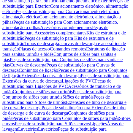
de substituição para Com acionamento pneumático
Exterior
Peças de
substituição para Exterior
Com acionamento eletrónico, alimentação
elétrica
Peças de substituição para Com acionamento eletrónico,
alimentação elétrica
Com acionamento eletrónico, alimentação a
pilhas
Peças de substituição para Com acionamento eletrónico,
alimentação a pilhas
Acessórios complementares
Peças de
substituição para Acessórios complementares
Kits de estrutura e de
substituição
Peças de substituição para Kits de estrutura e de
substituição
Tubos de descarga, curvas de descarga e acessórios de
transição
Placas de acesso
Comandos remotos
Estruturas de ligação
para sanitas, urinóis e bidés
Conjuntos de sifões para sanitas e
pias
Peças de substituição para Conjuntos de sifões para sanitas e
pias
Curvas de descarga
Peças de substituição para Curvas de
descarga
Conjuntos de ligação
Peças de substituição para Conjuntos
de ligação
Extensões da curva de descarga
Peças de substituição para
Extensões da curva de descarga
Ligações de PVC
Peças de
substituição para Ligações de PVC
Acessórios de transição e de
união
Conjuntos de sifões para urinóis
Peças de substituição para
Conjuntos de sifões para urinóis
Sifões de urinóis
Peças de
substituição para Sifões de urinóis
Extensões de tubo de descarga e
de curva de descarga
Peças de substituição para Extensões de tubo
de descarga e de curva de descarga
Conjuntos de sifões para
bidés
Peças de substituição para Conjuntos de sifões para bidés
Sifões
curvos
Peças de substituição para Sifões curvos
Ligações
Áreas de
lavagem
Lavatórios
Lavatórios
Peças de substituição para