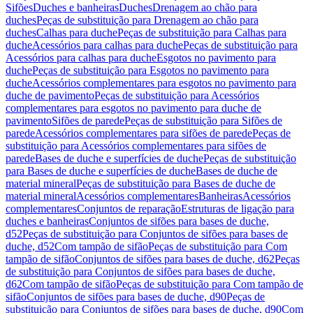
Sifões
Duches e banheiras
Duches
Drenagem ao chão para
duches
Peças de substituição para Drenagem ao chão para
duches
Calhas para duche
Peças de substituição para Calhas para
duche
Acessórios para calhas para duche
Peças de substituição para
Acessórios para calhas para duche
Esgotos no pavimento para
duche
Peças de substituição para Esgotos no pavimento para
duche
Acessórios complementares para esgotos no pavimento para
duche de pavimento
Peças de substituição para Acessórios
complementares para esgotos no pavimento para duche de
pavimento
Sifões de parede
Peças de substituição para Sifões de
parede
Acessórios complementares para sifões de parede
Peças de
substituição para Acessórios complementares para sifões de
parede
Bases de duche e superfícies de duche
Peças de substituição
para Bases de duche e superfícies de duche
Bases de duche de
material mineral
Peças de substituição para Bases de duche de
material mineral
Acessórios complementares
Banheiras
Acessórios
complementares
Conjuntos de reparação
Estruturas de ligação para
duches e banheiras
Conjuntos de sifões para bases de duche,
d52
Peças de substituição para Conjuntos de sifões para bases de
duche, d52
Com tampão de sifão
Peças de substituição para Com
tampão de sifão
Conjuntos de sifões para bases de duche, d62
Peças
de substituição para Conjuntos de sifões para bases de duche,
d62
Com tampão de sifão
Peças de substituição para Com tampão de
sifão
Conjuntos de sifões para bases de duche, d90
Peças de
substituição para Conjuntos de sifões para bases de duche, d90
Com