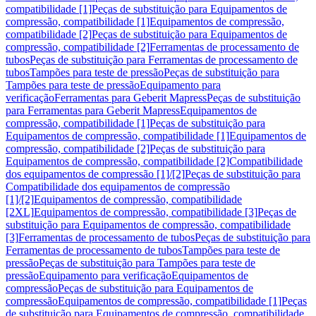
compatibilidade [1]
Peças de substituição para Equipamentos de
compressão, compatibilidade [1]
Equipamentos de compressão,
compatibilidade [2]
Peças de substituição para Equipamentos de
compressão, compatibilidade [2]
Ferramentas de processamento de
tubos
Peças de substituição para Ferramentas de processamento de
tubos
Tampões para teste de pressão
Peças de substituição para
Tampões para teste de pressão
Equipamento para
verificação
Ferramentas para Geberit Mapress
Peças de substituição
para Ferramentas para Geberit Mapress
Equipamentos de
compressão, compatibilidade [1]
Peças de substituição para
Equipamentos de compressão, compatibilidade [1]
Equipamentos de
compressão, compatibilidade [2]
Peças de substituição para
Equipamentos de compressão, compatibilidade [2]
Compatibilidade
dos equipamentos de compressão [1]/[2]
Peças de substituição para
Compatibilidade dos equipamentos de compressão
[1]/[2]
Equipamentos de compressão, compatibilidade
[2XL]
Equipamentos de compressão, compatibilidade [3]
Peças de
substituição para Equipamentos de compressão, compatibilidade
[3]
Ferramentas de processamento de tubos
Peças de substituição para
Ferramentas de processamento de tubos
Tampões para teste de
pressão
Peças de substituição para Tampões para teste de
pressão
Equipamento para verificação
Equipamentos de
compressão
Peças de substituição para Equipamentos de
compressão
Equipamentos de compressão, compatibilidade [1]
Peças
de substituição para Equipamentos de compressão, compatibilidade