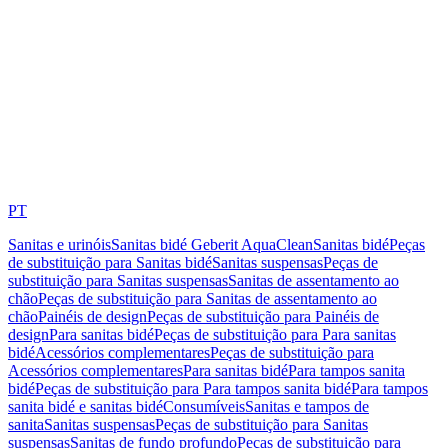
PT
Sanitas e urinóis
Sanitas bidé Geberit AquaClean
Sanitas bidé
Peças
de substituição para Sanitas bidé
Sanitas suspensas
Peças de
substituição para Sanitas suspensas
Sanitas de assentamento ao
chão
Peças de substituição para Sanitas de assentamento ao
chão
Painéis de design
Peças de substituição para Painéis de
design
Para sanitas bidé
Peças de substituição para Para sanitas
bidé
Acessórios complementares
Peças de substituição para
Acessórios complementares
Para sanitas bidé
Para tampos sanita
bidé
Peças de substituição para Para tampos sanita bidé
Para tampos
sanita bidé e sanitas bidé
Consumíveis
Sanitas e tampos de
sanita
Sanitas suspensas
Peças de substituição para Sanitas
suspensas
Sanitas de fundo profundo
Peças de substituição para