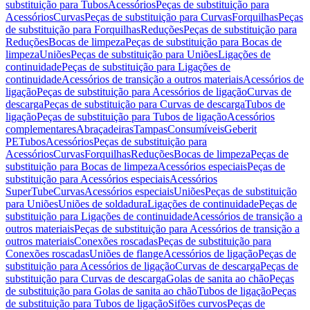
substituição para Tubos
Acessórios
Peças de substituição para
Acessórios
Curvas
Peças de substituição para Curvas
Forquilhas
Peças
de substituição para Forquilhas
Reduções
Peças de substituição para
Reduções
Bocas de limpeza
Peças de substituição para Bocas de
limpeza
Uniões
Peças de substituição para Uniões
Ligações de
continuidade
Peças de substituição para Ligações de
continuidade
Acessórios de transição a outros materiais
Acessórios de
ligação
Peças de substituição para Acessórios de ligação
Curvas de
descarga
Peças de substituição para Curvas de descarga
Tubos de
ligação
Peças de substituição para Tubos de ligação
Acessórios
complementares
Abraçadeiras
Tampas
Consumíveis
Geberit
PE
Tubos
Acessórios
Peças de substituição para
Acessórios
Curvas
Forquilhas
Reduções
Bocas de limpeza
Peças de
substituição para Bocas de limpeza
Acessórios especiais
Peças de
substituição para Acessórios especiais
Acessórios
SuperTube
Curvas
Acessórios especiais
Uniões
Peças de substituição
para Uniões
Uniões de soldadura
Ligações de continuidade
Peças de
substituição para Ligações de continuidade
Acessórios de transição a
outros materiais
Peças de substituição para Acessórios de transição a
outros materiais
Conexões roscadas
Peças de substituição para
Conexões roscadas
Uniões de flange
Acessórios de ligação
Peças de
substituição para Acessórios de ligação
Curvas de descarga
Peças de
substituição para Curvas de descarga
Golas de sanita ao chão
Peças
de substituição para Golas de sanita ao chão
Tubos de ligação
Peças
de substituição para Tubos de ligação
Sifões curvos
Peças de