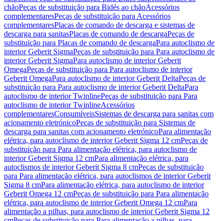
chão
Peças de substituição para Bidés ao chão
Acessórios
complementares
Peças de substituição para Acessórios
complementares
Placas de comando de descarga e sistemas de
descarga para sanitas
Placas de comando de descarga
Peças de
substituição para Placas de comando de descarga
Para autoclismo de
interior Geberit Sigma
Peças de substituição para Para autoclismo de
interior Geberit Sigma
Para autoclismo de interior Geberit
Omega
Peças de substituição para Para autoclismo de interior
Geberit Omega
Para autoclismo de interior Geberit Delta
Peças de
substituição para Para autoclismo de interior Geberit Delta
Para
autoclismo de interior Twinline
Peças de substituição para Para
autoclismo de interior Twinline
Acessórios
complementares
Consumíveis
Sistemas de descarga para sanitas com
acionamento eletrónico
Peças de substituição para Sistemas de
descarga para sanitas com acionamento eletrónico
Para alimentação
elétrica, para autoclismo de interior Geberit Sigma 12 cm
Peças de
substituição para Para alimentação elétrica, para autoclismo de
interior Geberit Sigma 12 cm
Para alimentação elétrica, para
autoclismos de interior Geberit Sigma 8 cm
Peças de substituição
para Para alimentação elétrica, para autoclismos de interior Geberit
Sigma 8 cm
Para alimentação elétrica, para autoclismo de interior
Geberit Omega 12 cm
Peças de substituição para Para alimentação
elétrica, para autoclismo de interior Geberit Omega 12 cm
Para
alimentação a pilhas, para autoclismo de interior Geberit Sigma 12
cm
Peças de substituição para Para alimentação a pilhas, para