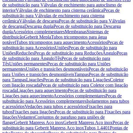
de substituição para Válvulas de enchimento para autoclismo de
interior
Válvulas de enchimento para cisterna cerâmica
Peças de
substituição para Válvulas de enchimento para cisterna
cerâmica
Válvulas de descarga
Peças de substituição para Válvulas
de descarga
Descarga dupla
Peças de substituição para Descarga
dupla
Acessórios complementares
Membranas
Sistemas de
distribuição
Geberit Mepla
Tubos tricompostos para água
potável
Tubos tricompostos para aquecimento
Acessórios
Peças de
substituição para Acessórios
Uniões
Peças de substituição para
Uniões
Reduções
Peças de substituição para Reduções
Ângulo
Peças
de substituição para Ângulo
Tês
Peças de substituição para
Tês
Uniões permanentes
Peças de substituição para Uniões
permanentes
Uniões e transições desmontáveis
Peças de substituição
para Uniões e transições desmontáveis
Tampas
Peças de substituição
para Tampas
Ligações
Peças de substituição para Ligações
Coletor
com ligação roscada
Peças de substituição para Coletor com ligação
roscada
Ligações para aquecimento
Peças de substituição para
Ligações para aquecimento
Acessórios complementares
Peças de
substituição para Acessórios complementares
Isolamentos para tubos
e acessórios
Vedações para tubos e acessórios
Fixações para
tubos
Fixações para ligações
Peças de substituição para Fixações para
ligações
Vedantes
Conjuntos de parafuso para uniões de
flange
Geberit Mapress Aço inox
Geberit Mapress Aço inox
Peças de
substituição para Geberit Mapress Aço inox
Tubos 1.4401
Pontas de