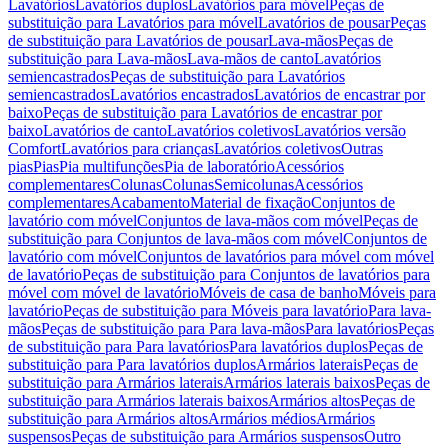
Lavatórios
Lavatórios duplos
Lavatórios para móvel
Peças de
substituição para Lavatórios para móvel
Lavatórios de pousar
Peças
de substituição para Lavatórios de pousar
Lava-mãos
Peças de
substituição para Lava-mãos
Lava-mãos de canto
Lavatórios
semiencastrados
Peças de substituição para Lavatórios
semiencastrados
Lavatórios encastrados
Lavatórios de encastrar por
baixo
Peças de substituição para Lavatórios de encastrar por
baixo
Lavatórios de canto
Lavatórios coletivos
Lavatórios versão
Comfort
Lavatórios para crianças
Lavatórios coletivos
Outras
pias
Pias
Pia multifunções
Pia de laboratório
Acessórios
complementares
Colunas
Colunas
Semicolunas
Acessórios
complementares
Acabamento
Material de fixação
Conjuntos de
lavatório com móvel
Conjuntos de lava-mãos com móvel
Peças de
substituição para Conjuntos de lava-mãos com móvel
Conjuntos de
lavatório com móvel
Conjuntos de lavatórios para móvel com móvel
de lavatório
Peças de substituição para Conjuntos de lavatórios para
móvel com móvel de lavatório
Móveis de casa de banho
Móveis para
lavatório
Peças de substituição para Móveis para lavatório
Para lava-
mãos
Peças de substituição para Para lava-mãos
Para lavatórios
Peças
de substituição para Para lavatórios
Para lavatórios duplos
Peças de
substituição para Para lavatórios duplos
Armários laterais
Peças de
substituição para Armários laterais
Armários laterais baixos
Peças de
substituição para Armários laterais baixos
Armários altos
Peças de
substituição para Armários altos
Armários médios
Armários
suspensos
Peças de substituição para Armários suspensos
Outro