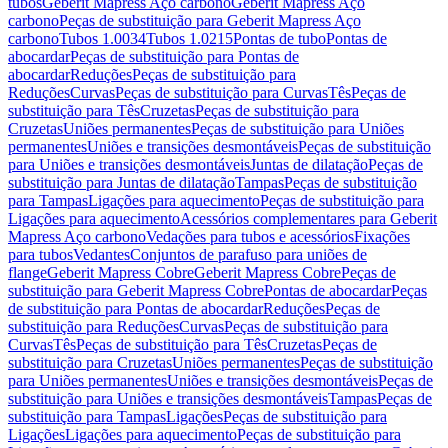
tubos
Geberit Mapress Aço carbono
Geberit Mapress Aço
carbono
Peças de substituição para Geberit Mapress Aço
carbono
Tubos 1.0034
Tubos 1.0215
Pontas de tubo
Pontas de
abocardar
Peças de substituição para Pontas de
abocardar
Reduções
Peças de substituição para
Reduções
Curvas
Peças de substituição para Curvas
Tês
Peças de
substituição para Tês
Cruzetas
Peças de substituição para
Cruzetas
Uniões permanentes
Peças de substituição para Uniões
permanentes
Uniões e transições desmontáveis
Peças de substituição
para Uniões e transições desmontáveis
Juntas de dilatação
Peças de
substituição para Juntas de dilatação
Tampas
Peças de substituição
para Tampas
Ligações para aquecimento
Peças de substituição para
Ligações para aquecimento
Acessórios complementares para Geberit
Mapress Aço carbono
Vedações para tubos e acessórios
Fixações
para tubos
Vedantes
Conjuntos de parafuso para uniões de
flange
Geberit Mapress Cobre
Geberit Mapress Cobre
Peças de
substituição para Geberit Mapress Cobre
Pontas de abocardar
Peças
de substituição para Pontas de abocardar
Reduções
Peças de
substituição para Reduções
Curvas
Peças de substituição para
Curvas
Tês
Peças de substituição para Tês
Cruzetas
Peças de
substituição para Cruzetas
Uniões permanentes
Peças de substituição
para Uniões permanentes
Uniões e transições desmontáveis
Peças de
substituição para Uniões e transições desmontáveis
Tampas
Peças de
substituição para Tampas
Ligações
Peças de substituição para
Ligações
Ligações para aquecimento
Peças de substituição para