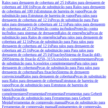
Ralos para drenagem de cobertura até 25 l/s
Ralos para drenagem de
cobertura até 100 l/s
Peças de substituição para Ralos para drenagem
de cobertura até 100 l/s
Estruturas de barreira de vapor
Peças de
substituição para Estruturas de barreira de vapor
Para ralos para
drenagem de cobertura até 12 l/s
Peças de substituição para Para
ralos para drenagem de cobertura até 12 l/s
Para ralos para drenagem
de cobertura até 25 l/s
Proteção contra incêndios
Proteção contra
incêndios para sistemas de drenagem
Ralos de emergência
Peças de
substituição para Ralos de emergência
Para ralos para drenagem de
cobertura até 12 l/s
Peças de substituição para Para ralos para
drenagem de cobertura até 12 l/s
Para ralos para drenagem de
cobertura até 25 l/s
Peças de substituição para Para ralos para
drenagem de cobertura até 25 l/s
Fixações
Sistema de fixação d40–
200
Sistema de fixação d250–315
Acessórios complementares
Peças
de substituição para Acessórios complementares
Para ralos para
drenagem de cobertura
Peças de substituição para Para ralos para
drenagem de cobertura
Para fixações
Sistema de drenagem
convencional
Ralos para drenagem de cobertura
Peças de substituição
para Ralos para drenagem de cobertura
Estruturas de barreira de
vapor
Peças de substituição para Estruturas de barreira de
vapor
Acessórios
complementares
Ferramentas
Ferramentas
Ferramentas para Geberit
Mepla
Peças de substituição para Ferramentas para Geberit
Mepla
Ferramentas de compressão manual
Peças de substituição para
Ferramentas de compressão manual
Equipamentos de compressão,