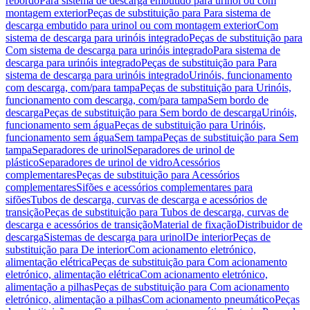
rebordo
Para sistema de descarga embutido para urinol ou com
montagem exterior
Peças de substituição para Para sistema de
descarga embutido para urinol ou com montagem exterior
Com
sistema de descarga para urinóis integrado
Peças de substituição para
Com sistema de descarga para urinóis integrado
Para sistema de
descarga para urinóis integrado
Peças de substituição para Para
sistema de descarga para urinóis integrado
Urinóis, funcionamento
com descarga, com/para tampa
Peças de substituição para Urinóis,
funcionamento com descarga, com/para tampa
Sem bordo de
descarga
Peças de substituição para Sem bordo de descarga
Urinóis,
funcionamento sem água
Peças de substituição para Urinóis,
funcionamento sem água
Sem tampa
Peças de substituição para Sem
tampa
Separadores de urinol
Separadores de urinol de
plástico
Separadores de urinol de vidro
Acessórios
complementares
Peças de substituição para Acessórios
complementares
Sifões e acessórios complementares para
sifões
Tubos de descarga, curvas de descarga e acessórios de
transição
Peças de substituição para Tubos de descarga, curvas de
descarga e acessórios de transição
Material de fixação
Distribuidor de
descarga
Sistemas de descarga para urinol
De interior
Peças de
substituição para De interior
Com acionamento eletrónico,
alimentação elétrica
Peças de substituição para Com acionamento
eletrónico, alimentação elétrica
Com acionamento eletrónico,
alimentação a pilhas
Peças de substituição para Com acionamento
eletrónico, alimentação a pilhas
Com acionamento pneumático
Peças