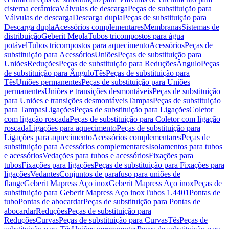
cisterna cerâmica
Válvulas de descarga
Peças de substituição para
Válvulas de descarga
Descarga dupla
Peças de substituição para
Descarga dupla
Acessórios complementares
Membranas
Sistemas de
distribuição
Geberit Mepla
Tubos tricompostos para água
potável
Tubos tricompostos para aquecimento
Acessórios
Peças de
substituição para Acessórios
Uniões
Peças de substituição para
Uniões
Reduções
Peças de substituição para Reduções
Ângulo
Peças
de substituição para Ângulo
Tês
Peças de substituição para
Tês
Uniões permanentes
Peças de substituição para Uniões
permanentes
Uniões e transições desmontáveis
Peças de substituição
para Uniões e transições desmontáveis
Tampas
Peças de substituição
para Tampas
Ligações
Peças de substituição para Ligações
Coletor
com ligação roscada
Peças de substituição para Coletor com ligação
roscada
Ligações para aquecimento
Peças de substituição para
Ligações para aquecimento
Acessórios complementares
Peças de
substituição para Acessórios complementares
Isolamentos para tubos
e acessórios
Vedações para tubos e acessórios
Fixações para
tubos
Fixações para ligações
Peças de substituição para Fixações para
ligações
Vedantes
Conjuntos de parafuso para uniões de
flange
Geberit Mapress Aço inox
Geberit Mapress Aço inox
Peças de
substituição para Geberit Mapress Aço inox
Tubos 1.4401
Pontas de
tubo
Pontas de abocardar
Peças de substituição para Pontas de
abocardar
Reduções
Peças de substituição para
Reduções
Curvas
Peças de substituição para Curvas
Tês
Peças de