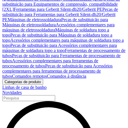
substituição para Equipamentos de compressão, compatibilidade
[2XL]
Ferramentas para Geberit Silent-db20/Geberit PE
Peças de
substituição para Ferramentas para Geberit Silent-db20/Geberit
PE
Máquinas de eletrossoldadura
Peças de substituição para
Máquinas de eletrossoldadura
Acessórios complementares para
máquinas de eletrossoldadura
Máquinas de soldadura topo a
topo
Peças de substituição para Máquinas de soldadura topo a
topo
Acessórios complementares para máquinas de soldadura topo a
topo
Peças de substituição para Acessórios complementares para
máquinas de soldadura topo a topo
Ferramentas de processamento de
tubos
Peças de substituição para Ferramentas de processamento de
tubos
Acessórios complementares para ferramentas de
processamento de tubos
Peças de substituição para Acessórios
complementares para ferramentas de processamento de
tubos
Comandos remotos
Comandos à distância
Categorias de produto
Linhas de casa de banho
Novidades