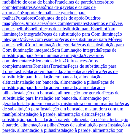
mobiliário de casa de banho
Prateleiras de parede
Acessórios
complementares
Acessórios de gavetas e caixas de
arrumação
Suporte de toalhas e ganchos para
toalhas
Puxadores
Conjuntos de pés de apoio
Quadros
magnéticos
Outros acessórios complementares
Espelhos e móveis
com espelho
Espelho
Peças de substituição para Espelho
Com
iluminação integrada
Peças de substituição para Com iluminação
integrada
Móveis com espelho
Peças de substituição para Móveis
com espelho
Com iluminação integrada
Peças de substituição para
Com iluminação integrada
Sem iluminação integrada
Peças de
substituição para Sem iluminação integrada
Acessórios
complementares
Elementos de luz
Outros acessórios
complementares
Torneiras
Torneiras
Peças de substituição para
Torneiras
Instalação em bancada, alimentação elétrica
Peças de
substituição para Instalação em bancada, alimentação
elétrica
Instalação em bancada, alimentação a pilhas
Peças de
substituição para Instalação em bancada, alimentação a
pilhas
Instalação em bancada, alimentação por gerador
Peças de
substituição para Instalação em bancada, alimentação por
gerador
Instalação em bancada, misturadora com um manípulo
Peças
de substituição para Instalação em bancada, misturadora com um
manípulo
Instalação à parede, alimentação elétrica
Peças de
substituição para Instalação à parede, alimentação elétrica
Instalação
à parede, alimentação a pilhas
Peças de substituição para Instalação à
parede, alimentação a pilhas
Instalação à parede, alimentação por