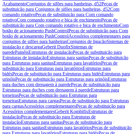
Acabamento
Conjuntos de sifões para banheiras, d52
Peças de
substituição para Conjuntos de sifões para banheiras, d52
Com
comando rotativo
Peças de substituição para Com comando
rotativo
Com comando rotativo e bica de enchimento
Peças de
substituição para Com comando rotativo e bica de enchimento
Com
botão de acionamento PushControl
Peças de substituição para Com
botão de acionamento PushControl
Acessórios complementares para
conjuntos de sifões para banheiras
Conjuntos de ligação
Sistemas de
instalação e descarga
Geberit Duofix
Sistemas de
parede
Painéis
Estruturas de instalação
Peças de substituição para
Estruturas de instalação
Estruturas para sanitas
Peças de substituição
para Estruturas para sanitas
Estruturas para lavatórios
Peças de
substituição para Estruturas para lavatórios
Estruturas para
bidés
Peças de substituição para Estruturas para bidés
Estruturas para
urinóis
Peças de substituição para Estruturas para urinóis
Estruturas
para duches com drenagem à parede
Peças de substituição para
Estruturas para duches com drenagem à parede
Estruturas para
torneiras
Peças de substituição para Estruturas para
torneiras
Estruturas para cargas
Peças de substituição para Estruturas
para cargas
Acessórios complementares
Peças de substituição para
Acessórios complementares
Geberit Kombifix
Estruturas de
instalação
Peças de substituição para Estruturas de
instalação
Estruturas para sanitas
Peças de substituição para
Estruturas para sanitas
Estruturas para lavatórios
Peças de substituição
para Estruturas para lavatórios
Estruturas para bidés
Peças de