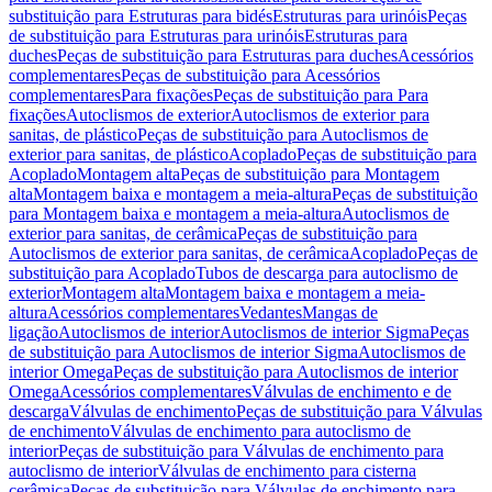
substituição para Estruturas para bidés
Estruturas para urinóis
Peças
de substituição para Estruturas para urinóis
Estruturas para
duches
Peças de substituição para Estruturas para duches
Acessórios
complementares
Peças de substituição para Acessórios
complementares
Para fixações
Peças de substituição para Para
fixações
Autoclismos de exterior
Autoclismos de exterior para
sanitas, de plástico
Peças de substituição para Autoclismos de
exterior para sanitas, de plástico
Acoplado
Peças de substituição para
Acoplado
Montagem alta
Peças de substituição para Montagem
alta
Montagem baixa e montagem a meia-altura
Peças de substituição
para Montagem baixa e montagem a meia-altura
Autoclismos de
exterior para sanitas, de cerâmica
Peças de substituição para
Autoclismos de exterior para sanitas, de cerâmica
Acoplado
Peças de
substituição para Acoplado
Tubos de descarga para autoclismo de
exterior
Montagem alta
Montagem baixa e montagem a meia-
altura
Acessórios complementares
Vedantes
Mangas de
ligação
Autoclismos de interior
Autoclismos de interior Sigma
Peças
de substituição para Autoclismos de interior Sigma
Autoclismos de
interior Omega
Peças de substituição para Autoclismos de interior
Omega
Acessórios complementares
Válvulas de enchimento e de
descarga
Válvulas de enchimento
Peças de substituição para Válvulas
de enchimento
Válvulas de enchimento para autoclismo de
interior
Peças de substituição para Válvulas de enchimento para
autoclismo de interior
Válvulas de enchimento para cisterna
cerâmica
Peças de substituição para Válvulas de enchimento para