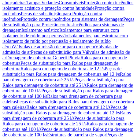
abraçadeiras
Tampas
Vedantes
Consumíveis
Proteção contra incêndios,
isolamento acústico e proteção contra humidade
Proteção contra
incêndios
Peças de substituição para Proteção contra
incêndios
Proteção contra-incêndios para sistemas de drenagem
Peças
de substituição para Proteção contra-incêndios para sistemas de
drenagem
Isolamento acústico
Isolamentos para estrutura com
isolamento de ruído por percussão
Isolamentos para estrutura com
isolamento de ruído por percussão e isolamento de ruído
aéreo
Válvulas de admissão de ar para drenagem
Válvulas de
admissão de ar
Peças de substituição para Válvulas de admissão de
ar
Drenagem de cobertura Geberit Pluvia
Ralos para drenagem de
cobertura
Peças de substituição para Ralos para drenagem de
cobertura
Ralos para drenagem de cobertura até 12 l/s
Peças de
substituição para Ralos para drenagem de cobertura até 12 l/s
Ralos
para drenagem de cobertura até 25 l/s
Peças de substituição para
Ralos para drenagem de cobertura até 25 l/s
Ralos para drenagem de
cobertura até 100 l/s
Peças de substituição para Ralos para drenagem
de cobertura até 100 l/s
Ralos para drenagem de cobertura para
caleiras
Peças de substituição para Ralos para drenagem de cobertura
para caleiras
Ralos para drenagem de cobertura até 12 l/s
Peças de
substituição para Ralos para drenagem de cobertura até 12 l/s
Ralos
para drenagem de cobertura até 25 l/s
Peças de substituição para
Ralos para drenagem de cobertura até 25 l/s
Ralos para drenagem de
cobertura até 100 l/s
Peças de substituição para Ralos para drenagem
de cobertura até 100 l/s
Estruturas de barreira de vapor
Peças de