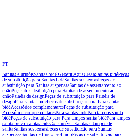
PT
Sanitas e urinóis
Sanitas bidé Geberit AquaClean
Sanitas bidé
Peças
de substituição para Sanitas bidé
Sanitas suspensas
Peças de
substituição para Sanitas suspensas
Sanitas de assentamento ao
chão
Peças de substituição para Sanitas de assentamento ao
chão
Painéis de design
Peças de substituição para Painéis de
design
Para sanitas bidé
Peças de substituição para Para sanitas
bidé
Acessórios complementares
Peças de substituição para
Acessórios complementares
Para sanitas bidé
Para tampos sanita
bidé
Peças de substituição para Para tampos sanita bidé
Para tampos
sanita bidé e sanitas bidé
Consumíveis
Sanitas e tampos de
sanita
Sanitas suspensas
Peças de substituição para Sanitas
suspensas
Sanitas de fundo profundo
Peças de substituição para