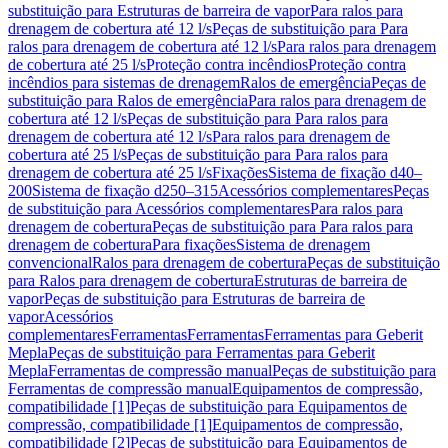
substituição para Estruturas de barreira de vapor
Para ralos para
drenagem de cobertura até 12 l/s
Peças de substituição para Para
ralos para drenagem de cobertura até 12 l/s
Para ralos para drenagem
de cobertura até 25 l/s
Proteção contra incêndios
Proteção contra
incêndios para sistemas de drenagem
Ralos de emergência
Peças de
substituição para Ralos de emergência
Para ralos para drenagem de
cobertura até 12 l/s
Peças de substituição para Para ralos para
drenagem de cobertura até 12 l/s
Para ralos para drenagem de
cobertura até 25 l/s
Peças de substituição para Para ralos para
drenagem de cobertura até 25 l/s
Fixações
Sistema de fixação d40–
200
Sistema de fixação d250–315
Acessórios complementares
Peças
de substituição para Acessórios complementares
Para ralos para
drenagem de cobertura
Peças de substituição para Para ralos para
drenagem de cobertura
Para fixações
Sistema de drenagem
convencional
Ralos para drenagem de cobertura
Peças de substituição
para Ralos para drenagem de cobertura
Estruturas de barreira de
vapor
Peças de substituição para Estruturas de barreira de
vapor
Acessórios
complementares
Ferramentas
Ferramentas
Ferramentas para Geberit
Mepla
Peças de substituição para Ferramentas para Geberit
Mepla
Ferramentas de compressão manual
Peças de substituição para
Ferramentas de compressão manual
Equipamentos de compressão,
compatibilidade [1]
Peças de substituição para Equipamentos de
compressão, compatibilidade [1]
Equipamentos de compressão,
compatibilidade [2]
Peças de substituição para Equipamentos de