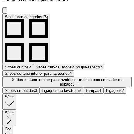
Selecionar categorias (8)
Sifões curvos
2
Sifões curvos, modelo poupa-espaço
2
Sifões de tubo interior para lavatórios
4
Sifões de tubo interior para lavatórios, modelo economizador de
espaço
5
Sifões embutidos
3
Ligações ao lavatório
9
Tampas
1
Ligações
2
Série
Série
Cor