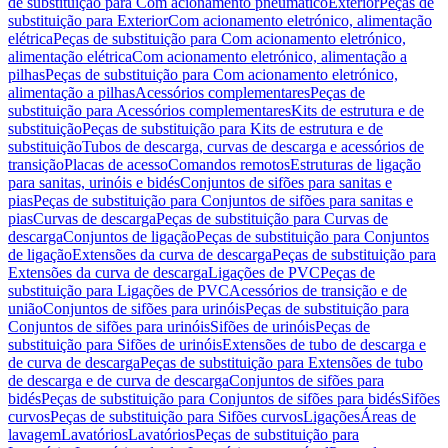
de substituição para Com acionamento pneumático
Exterior
Peças de
substituição para Exterior
Com acionamento eletrónico, alimentação
elétrica
Peças de substituição para Com acionamento eletrónico,
alimentação elétrica
Com acionamento eletrónico, alimentação a
pilhas
Peças de substituição para Com acionamento eletrónico,
alimentação a pilhas
Acessórios complementares
Peças de
substituição para Acessórios complementares
Kits de estrutura e de
substituição
Peças de substituição para Kits de estrutura e de
substituição
Tubos de descarga, curvas de descarga e acessórios de
transição
Placas de acesso
Comandos remotos
Estruturas de ligação
para sanitas, urinóis e bidés
Conjuntos de sifões para sanitas e
pias
Peças de substituição para Conjuntos de sifões para sanitas e
pias
Curvas de descarga
Peças de substituição para Curvas de
descarga
Conjuntos de ligação
Peças de substituição para Conjuntos
de ligação
Extensões da curva de descarga
Peças de substituição para
Extensões da curva de descarga
Ligações de PVC
Peças de
substituição para Ligações de PVC
Acessórios de transição e de
união
Conjuntos de sifões para urinóis
Peças de substituição para
Conjuntos de sifões para urinóis
Sifões de urinóis
Peças de
substituição para Sifões de urinóis
Extensões de tubo de descarga e
de curva de descarga
Peças de substituição para Extensões de tubo
de descarga e de curva de descarga
Conjuntos de sifões para
bidés
Peças de substituição para Conjuntos de sifões para bidés
Sifões
curvos
Peças de substituição para Sifões curvos
Ligações
Áreas de
lavagem
Lavatórios
Lavatórios
Peças de substituição para