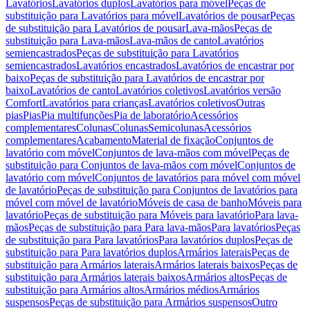
Lavatórios
Lavatórios duplos
Lavatórios para móvel
Peças de
substituição para Lavatórios para móvel
Lavatórios de pousar
Peças
de substituição para Lavatórios de pousar
Lava-mãos
Peças de
substituição para Lava-mãos
Lava-mãos de canto
Lavatórios
semiencastrados
Peças de substituição para Lavatórios
semiencastrados
Lavatórios encastrados
Lavatórios de encastrar por
baixo
Peças de substituição para Lavatórios de encastrar por
baixo
Lavatórios de canto
Lavatórios coletivos
Lavatórios versão
Comfort
Lavatórios para crianças
Lavatórios coletivos
Outras
pias
Pias
Pia multifunções
Pia de laboratório
Acessórios
complementares
Colunas
Colunas
Semicolunas
Acessórios
complementares
Acabamento
Material de fixação
Conjuntos de
lavatório com móvel
Conjuntos de lava-mãos com móvel
Peças de
substituição para Conjuntos de lava-mãos com móvel
Conjuntos de
lavatório com móvel
Conjuntos de lavatórios para móvel com móvel
de lavatório
Peças de substituição para Conjuntos de lavatórios para
móvel com móvel de lavatório
Móveis de casa de banho
Móveis para
lavatório
Peças de substituição para Móveis para lavatório
Para lava-
mãos
Peças de substituição para Para lava-mãos
Para lavatórios
Peças
de substituição para Para lavatórios
Para lavatórios duplos
Peças de
substituição para Para lavatórios duplos
Armários laterais
Peças de
substituição para Armários laterais
Armários laterais baixos
Peças de
substituição para Armários laterais baixos
Armários altos
Peças de
substituição para Armários altos
Armários médios
Armários
suspensos
Peças de substituição para Armários suspensos
Outro