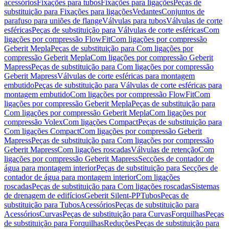
acessórios
Fixações para tubos
Fixações para ligações
Peças de
substituição para Fixações para ligações
Vedantes
Conjuntos de
parafuso para uniões de flange
Válvulas para tubos
Válvulas de corte
esféricas
Peças de substituição para Válvulas de corte esféricas
Com
ligações por compressão FlowFit
Com ligações por compressão
Geberit Mepla
Peças de substituição para Com ligações por
compressão Geberit Mepla
Com ligações por compressão Geberit
Mapress
Peças de substituição para Com ligações por compressão
Geberit Mapress
Válvulas de corte esféricas para montagem
embutido
Peças de substituição para Válvulas de corte esféricas para
montagem embutido
Com ligações por compressão FlowFit
Com
ligações por compressão Geberit Mepla
Peças de substituição para
Com ligações por compressão Geberit Mepla
Com ligações por
compressão Volex
Com ligações Compact
Peças de substituição para
Com ligações Compact
Com ligações por compressão Geberit
Mapress
Peças de substituição para Com ligações por compressão
Geberit Mapress
Com ligações roscadas
Válvulas de retenção
Com
ligações por compressão Geberit Mapress
Secções de contador de
água para montagem interior
Peças de substituição para Secções de
contador de água para montagem interior
Com ligações
roscadas
Peças de substituição para Com ligações roscadas
Sistemas
de drenagem de edifícios
Geberit Silent-PP
Tubos
Peças de
substituição para Tubos
Acessórios
Peças de substituição para
Acessórios
Curvas
Peças de substituição para Curvas
Forquilhas
Peças
de substituição para Forquilhas
Reduções
Peças de substituição para