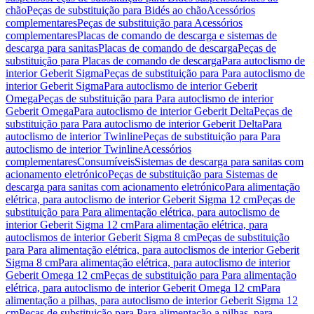
chão
Peças de substituição para Bidés ao chão
Acessórios
complementares
Peças de substituição para Acessórios
complementares
Placas de comando de descarga e sistemas de
descarga para sanitas
Placas de comando de descarga
Peças de
substituição para Placas de comando de descarga
Para autoclismo de
interior Geberit Sigma
Peças de substituição para Para autoclismo de
interior Geberit Sigma
Para autoclismo de interior Geberit
Omega
Peças de substituição para Para autoclismo de interior
Geberit Omega
Para autoclismo de interior Geberit Delta
Peças de
substituição para Para autoclismo de interior Geberit Delta
Para
autoclismo de interior Twinline
Peças de substituição para Para
autoclismo de interior Twinline
Acessórios
complementares
Consumíveis
Sistemas de descarga para sanitas com
acionamento eletrónico
Peças de substituição para Sistemas de
descarga para sanitas com acionamento eletrónico
Para alimentação
elétrica, para autoclismo de interior Geberit Sigma 12 cm
Peças de
substituição para Para alimentação elétrica, para autoclismo de
interior Geberit Sigma 12 cm
Para alimentação elétrica, para
autoclismos de interior Geberit Sigma 8 cm
Peças de substituição
para Para alimentação elétrica, para autoclismos de interior Geberit
Sigma 8 cm
Para alimentação elétrica, para autoclismo de interior
Geberit Omega 12 cm
Peças de substituição para Para alimentação
elétrica, para autoclismo de interior Geberit Omega 12 cm
Para
alimentação a pilhas, para autoclismo de interior Geberit Sigma 12
cm
Peças de substituição para Para alimentação a pilhas, para