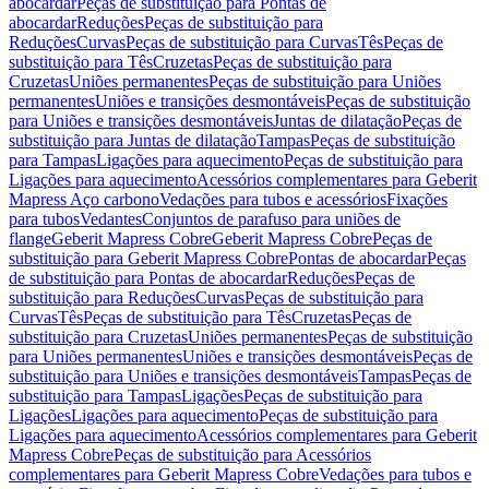
abocardar
Peças de substituição para Pontas de
abocardar
Reduções
Peças de substituição para
Reduções
Curvas
Peças de substituição para Curvas
Tês
Peças de
substituição para Tês
Cruzetas
Peças de substituição para
Cruzetas
Uniões permanentes
Peças de substituição para Uniões
permanentes
Uniões e transições desmontáveis
Peças de substituição
para Uniões e transições desmontáveis
Juntas de dilatação
Peças de
substituição para Juntas de dilatação
Tampas
Peças de substituição
para Tampas
Ligações para aquecimento
Peças de substituição para
Ligações para aquecimento
Acessórios complementares para Geberit
Mapress Aço carbono
Vedações para tubos e acessórios
Fixações
para tubos
Vedantes
Conjuntos de parafuso para uniões de
flange
Geberit Mapress Cobre
Geberit Mapress Cobre
Peças de
substituição para Geberit Mapress Cobre
Pontas de abocardar
Peças
de substituição para Pontas de abocardar
Reduções
Peças de
substituição para Reduções
Curvas
Peças de substituição para
Curvas
Tês
Peças de substituição para Tês
Cruzetas
Peças de
substituição para Cruzetas
Uniões permanentes
Peças de substituição
para Uniões permanentes
Uniões e transições desmontáveis
Peças de
substituição para Uniões e transições desmontáveis
Tampas
Peças de
substituição para Tampas
Ligações
Peças de substituição para
Ligações
Ligações para aquecimento
Peças de substituição para
Ligações para aquecimento
Acessórios complementares para Geberit
Mapress Cobre
Peças de substituição para Acessórios
complementares para Geberit Mapress Cobre
Vedações para tubos e