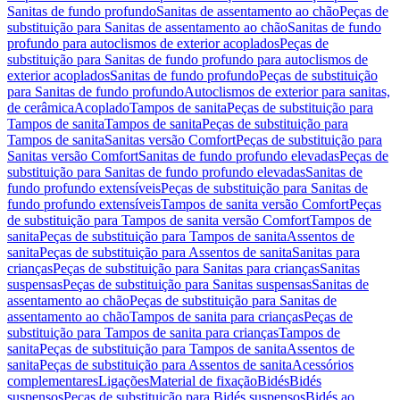
Sanitas de fundo profundo
Sanitas de assentamento ao chão
Peças de
substituição para Sanitas de assentamento ao chão
Sanitas de fundo
profundo para autoclismos de exterior acoplados
Peças de
substituição para Sanitas de fundo profundo para autoclismos de
exterior acoplados
Sanitas de fundo profundo
Peças de substituição
para Sanitas de fundo profundo
Autoclismos de exterior para sanitas,
de cerâmica
Acoplado
Tampos de sanita
Peças de substituição para
Tampos de sanita
Tampos de sanita
Peças de substituição para
Tampos de sanita
Sanitas versão Comfort
Peças de substituição para
Sanitas versão Comfort
Sanitas de fundo profundo elevadas
Peças de
substituição para Sanitas de fundo profundo elevadas
Sanitas de
fundo profundo extensíveis
Peças de substituição para Sanitas de
fundo profundo extensíveis
Tampos de sanita versão Comfort
Peças
de substituição para Tampos de sanita versão Comfort
Tampos de
sanita
Peças de substituição para Tampos de sanita
Assentos de
sanita
Peças de substituição para Assentos de sanita
Sanitas para
crianças
Peças de substituição para Sanitas para crianças
Sanitas
suspensas
Peças de substituição para Sanitas suspensas
Sanitas de
assentamento ao chão
Peças de substituição para Sanitas de
assentamento ao chão
Tampos de sanita para crianças
Peças de
substituição para Tampos de sanita para crianças
Tampos de
sanita
Peças de substituição para Tampos de sanita
Assentos de
sanita
Peças de substituição para Assentos de sanita
Acessórios
complementares
Ligações
Material de fixação
Bidés
Bidés
suspensos
Peças de substituição para Bidés suspensos
Bidés ao