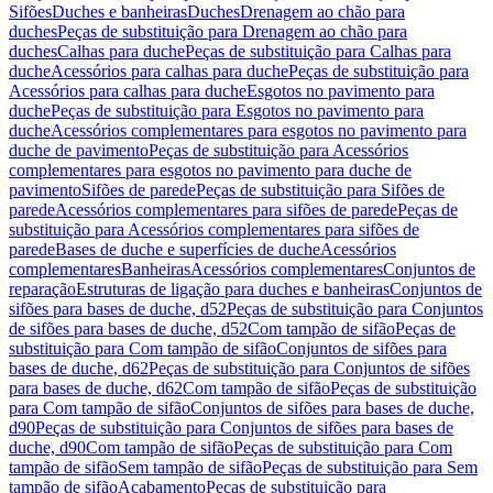
Sifões
Duches e banheiras
Duches
Drenagem ao chão para
duches
Peças de substituição para Drenagem ao chão para
duches
Calhas para duche
Peças de substituição para Calhas para
duche
Acessórios para calhas para duche
Peças de substituição para
Acessórios para calhas para duche
Esgotos no pavimento para
duche
Peças de substituição para Esgotos no pavimento para
duche
Acessórios complementares para esgotos no pavimento para
duche de pavimento
Peças de substituição para Acessórios
complementares para esgotos no pavimento para duche de
pavimento
Sifões de parede
Peças de substituição para Sifões de
parede
Acessórios complementares para sifões de parede
Peças de
substituição para Acessórios complementares para sifões de
parede
Bases de duche e superfícies de duche
Acessórios
complementares
Banheiras
Acessórios complementares
Conjuntos de
reparação
Estruturas de ligação para duches e banheiras
Conjuntos de
sifões para bases de duche, d52
Peças de substituição para Conjuntos
de sifões para bases de duche, d52
Com tampão de sifão
Peças de
substituição para Com tampão de sifão
Conjuntos de sifões para
bases de duche, d62
Peças de substituição para Conjuntos de sifões
para bases de duche, d62
Com tampão de sifão
Peças de substituição
para Com tampão de sifão
Conjuntos de sifões para bases de duche,
d90
Peças de substituição para Conjuntos de sifões para bases de
duche, d90
Com tampão de sifão
Peças de substituição para Com
tampão de sifão
Sem tampão de sifão
Peças de substituição para Sem
tampão de sifão
Acabamento
Peças de substituição para