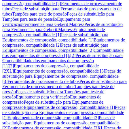
compressão, compatibilidade [2]
Ferramentas de processamento de
tubos
Peças de substituição para Ferramentas de processamento de
tubos
Tampões para teste de pressão
Peças de substituição para
Tampões para teste de pressão
Equipamento para
verificação
Ferramentas para Geberit Mapress
Peças de substituição
para Ferramentas para Geberit Mapress
Equipamentos de
compressão, compatibilidade [1]
Peças de substituição para
Equipamentos de compressão, compatibilidade [1]
Equipamentos de
compressão, compatibilidade [2]
Peças de substituição para
Equipamentos de compressão, compatibilidade [2]
Compatibilidade
dos equipamentos de compressão [1]/[2]
Peças de substituição para
Compatibilidade dos equipamentos de compressão
[1]/[2]
Equipamentos de compressão, compatibilidade
[2XL]
Equipamentos de compressão, compatibilidade [3]
Peças de
substituição para Equipamentos de compressão, compatibilidade
[3]
Ferramentas de processamento de tubos
Peças de substituição para
Ferramentas de processamento de tubos
Tampões para teste de
pressão
Peças de substituição para Tampões para teste de
pressão
Equipamento para verificação
Equipamentos de
compressão
Peças de substituição para Equipamentos de
compressão
Equipamentos de compressão, compatibilidade [1]
Peças
de substituição para Equipamentos de compressão, compatibilidade
[1]
Equipamentos de compressão, compatibilidade [2]
Peças de
substituição para Equipamentos de compressão, compatibilidade
[2]
Equipamentos de compressão, compatibilidade [2XL]
Peças de