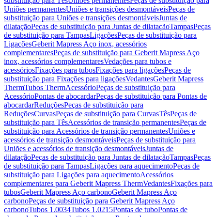
substituição para Tês
Uniões permanentes
Peças de substituição para
Uniões permanentes
Uniões e transições desmontáveis
Peças de
substituição para Uniões e transições desmontáveis
Juntas de
dilatação
Peças de substituição para Juntas de dilatação
Tampas
Peças
de substituição para Tampas
Ligações
Peças de substituição para
Ligações
Geberit Mapress Aço inox, acessórios
complementares
Peças de substituição para Geberit Mapress Aço
inox, acessórios complementares
Vedações para tubos e
acessórios
Fixações para tubos
Fixações para ligações
Peças de
substituição para Fixações para ligações
Vedantes
Geberit Mapress
Therm
Tubos Therm
Acessório
Peças de substituição para
Acessório
Pontas de abocardar
Peças de substituição para Pontas de
abocardar
Reduções
Peças de substituição para
Reduções
Curvas
Peças de substituição para Curvas
Tês
Peças de
substituição para Tês
Acessórios de transição permanentes
Peças de
substituição para Acessórios de transição permanentes
Uniões e
acessórios de transição desmontáveis
Peças de substituição para
Uniões e acessórios de transição desmontáveis
Juntas de
dilatação
Peças de substituição para Juntas de dilatação
Tampas
Peças
de substituição para Tampas
Ligações para aquecimento
Peças de
substituição para Ligações para aquecimento
Acessórios
complementares para Geberit Mapress Therm
Vedantes
Fixações para
tubos
Geberit Mapress Aço carbono
Geberit Mapress Aço
carbono
Peças de substituição para Geberit Mapress Aço
carbono
Tubos 1.0034
Tubos 1.0215
Pontas de tubo
Pontas de