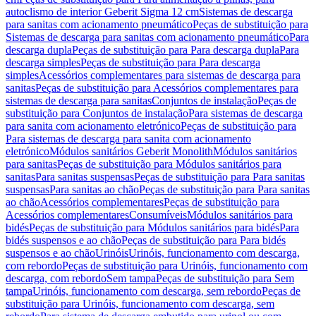
autoclismo de interior Geberit Sigma 12 cm
Sistemas de descarga
para sanitas com acionamento pneumático
Peças de substituição para
Sistemas de descarga para sanitas com acionamento pneumático
Para
descarga dupla
Peças de substituição para Para descarga dupla
Para
descarga simples
Peças de substituição para Para descarga
simples
Acessórios complementares para sistemas de descarga para
sanitas
Peças de substituição para Acessórios complementares para
sistemas de descarga para sanitas
Conjuntos de instalação
Peças de
substituição para Conjuntos de instalação
Para sistemas de descarga
para sanita com acionamento eletrónico
Peças de substituição para
Para sistemas de descarga para sanita com acionamento
eletrónico
Módulos sanitários Geberit Monolith
Módulos sanitários
para sanitas
Peças de substituição para Módulos sanitários para
sanitas
Para sanitas suspensas
Peças de substituição para Para sanitas
suspensas
Para sanitas ao chão
Peças de substituição para Para sanitas
ao chão
Acessórios complementares
Peças de substituição para
Acessórios complementares
Consumíveis
Módulos sanitários para
bidés
Peças de substituição para Módulos sanitários para bidés
Para
bidés suspensos e ao chão
Peças de substituição para Para bidés
suspensos e ao chão
Urinóis
Urinóis, funcionamento com descarga,
com rebordo
Peças de substituição para Urinóis, funcionamento com
descarga, com rebordo
Sem tampa
Peças de substituição para Sem
tampa
Urinóis, funcionamento com descarga, sem rebordo
Peças de
substituição para Urinóis, funcionamento com descarga, sem