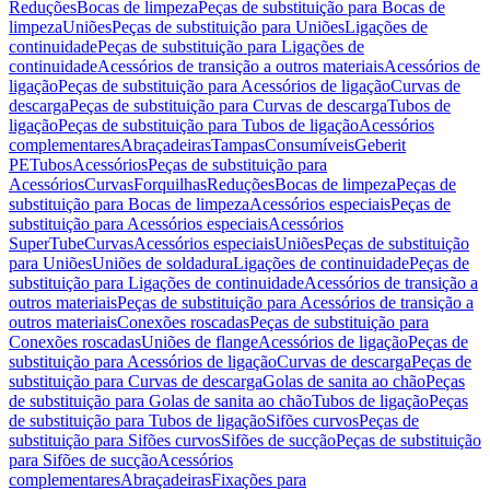
Reduções
Bocas de limpeza
Peças de substituição para Bocas de
limpeza
Uniões
Peças de substituição para Uniões
Ligações de
continuidade
Peças de substituição para Ligações de
continuidade
Acessórios de transição a outros materiais
Acessórios de
ligação
Peças de substituição para Acessórios de ligação
Curvas de
descarga
Peças de substituição para Curvas de descarga
Tubos de
ligação
Peças de substituição para Tubos de ligação
Acessórios
complementares
Abraçadeiras
Tampas
Consumíveis
Geberit
PE
Tubos
Acessórios
Peças de substituição para
Acessórios
Curvas
Forquilhas
Reduções
Bocas de limpeza
Peças de
substituição para Bocas de limpeza
Acessórios especiais
Peças de
substituição para Acessórios especiais
Acessórios
SuperTube
Curvas
Acessórios especiais
Uniões
Peças de substituição
para Uniões
Uniões de soldadura
Ligações de continuidade
Peças de
substituição para Ligações de continuidade
Acessórios de transição a
outros materiais
Peças de substituição para Acessórios de transição a
outros materiais
Conexões roscadas
Peças de substituição para
Conexões roscadas
Uniões de flange
Acessórios de ligação
Peças de
substituição para Acessórios de ligação
Curvas de descarga
Peças de
substituição para Curvas de descarga
Golas de sanita ao chão
Peças
de substituição para Golas de sanita ao chão
Tubos de ligação
Peças
de substituição para Tubos de ligação
Sifões curvos
Peças de
substituição para Sifões curvos
Sifões de sucção
Peças de substituição
para Sifões de sucção
Acessórios
complementares
Abraçadeiras
Fixações para