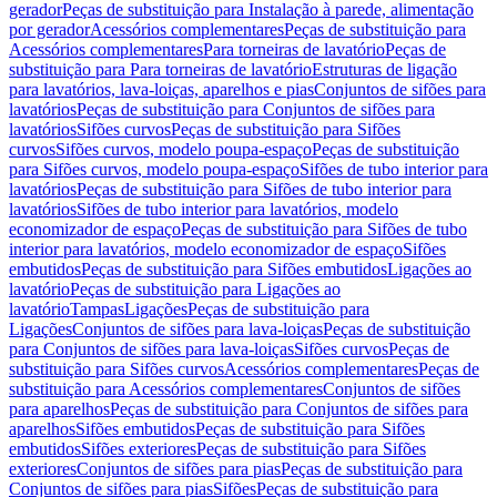
gerador
Peças de substituição para Instalação à parede, alimentação
por gerador
Acessórios complementares
Peças de substituição para
Acessórios complementares
Para torneiras de lavatório
Peças de
substituição para Para torneiras de lavatório
Estruturas de ligação
para lavatórios, lava-loiças, aparelhos e pias
Conjuntos de sifões para
lavatórios
Peças de substituição para Conjuntos de sifões para
lavatórios
Sifões curvos
Peças de substituição para Sifões
curvos
Sifões curvos, modelo poupa-espaço
Peças de substituição
para Sifões curvos, modelo poupa-espaço
Sifões de tubo interior para
lavatórios
Peças de substituição para Sifões de tubo interior para
lavatórios
Sifões de tubo interior para lavatórios, modelo
economizador de espaço
Peças de substituição para Sifões de tubo
interior para lavatórios, modelo economizador de espaço
Sifões
embutidos
Peças de substituição para Sifões embutidos
Ligações ao
lavatório
Peças de substituição para Ligações ao
lavatório
Tampas
Ligações
Peças de substituição para
Ligações
Conjuntos de sifões para lava-loiças
Peças de substituição
para Conjuntos de sifões para lava-loiças
Sifões curvos
Peças de
substituição para Sifões curvos
Acessórios complementares
Peças de
substituição para Acessórios complementares
Conjuntos de sifões
para aparelhos
Peças de substituição para Conjuntos de sifões para
aparelhos
Sifões embutidos
Peças de substituição para Sifões
embutidos
Sifões exteriores
Peças de substituição para Sifões
exteriores
Conjuntos de sifões para pias
Peças de substituição para
Conjuntos de sifões para pias
Sifões
Peças de substituição para