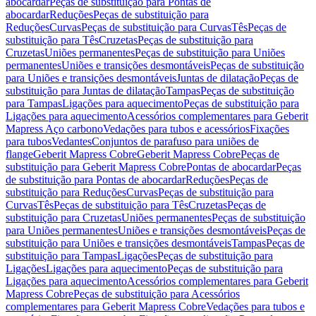
abocardar
Peças de substituição para Pontas de
abocardar
Reduções
Peças de substituição para
Reduções
Curvas
Peças de substituição para Curvas
Tês
Peças de
substituição para Tês
Cruzetas
Peças de substituição para
Cruzetas
Uniões permanentes
Peças de substituição para Uniões
permanentes
Uniões e transições desmontáveis
Peças de substituição
para Uniões e transições desmontáveis
Juntas de dilatação
Peças de
substituição para Juntas de dilatação
Tampas
Peças de substituição
para Tampas
Ligações para aquecimento
Peças de substituição para
Ligações para aquecimento
Acessórios complementares para Geberit
Mapress Aço carbono
Vedações para tubos e acessórios
Fixações
para tubos
Vedantes
Conjuntos de parafuso para uniões de
flange
Geberit Mapress Cobre
Geberit Mapress Cobre
Peças de
substituição para Geberit Mapress Cobre
Pontas de abocardar
Peças
de substituição para Pontas de abocardar
Reduções
Peças de
substituição para Reduções
Curvas
Peças de substituição para
Curvas
Tês
Peças de substituição para Tês
Cruzetas
Peças de
substituição para Cruzetas
Uniões permanentes
Peças de substituição
para Uniões permanentes
Uniões e transições desmontáveis
Peças de
substituição para Uniões e transições desmontáveis
Tampas
Peças de
substituição para Tampas
Ligações
Peças de substituição para
Ligações
Ligações para aquecimento
Peças de substituição para
Ligações para aquecimento
Acessórios complementares para Geberit
Mapress Cobre
Peças de substituição para Acessórios
complementares para Geberit Mapress Cobre
Vedações para tubos e