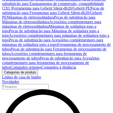
substituição para Equipamentos de compressão, compatibilidade
[2XL]
Ferramentas para Geberit Silent-db20/Geberit PE
Peças de
substituição para Ferramentas para Geberit Silent-db20/Geberit
PE
Máquinas de eletrossoldadura
Peças de substituição para
Máquinas de eletrossoldadura
Acessórios complementares para
máquinas de eletrossoldadura
Máquinas de soldadura topo a
topo
Peças de substituição para Máquinas de soldadura topo a
topo
Acessórios complementares para máquinas de soldadura topo a
topo
Peças de substituição para Acessórios complementares para
máquinas de soldadura topo a topo
Ferramentas de processamento de
tubos
Peças de substituição para Ferramentas de processamento de
tubos
Acessórios complementares para ferramentas de
processamento de tubos
Peças de substituição para Acessórios
complementares para ferramentas de processamento de
tubos
Comandos remotos
Comandos à distância
Categorias de produto
Linhas de casa de banho
Novidades