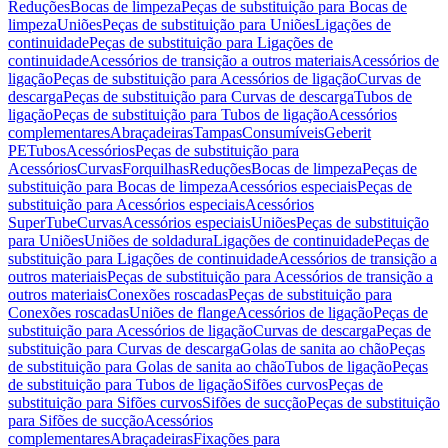
Reduções
Bocas de limpeza
Peças de substituição para Bocas de
limpeza
Uniões
Peças de substituição para Uniões
Ligações de
continuidade
Peças de substituição para Ligações de
continuidade
Acessórios de transição a outros materiais
Acessórios de
ligação
Peças de substituição para Acessórios de ligação
Curvas de
descarga
Peças de substituição para Curvas de descarga
Tubos de
ligação
Peças de substituição para Tubos de ligação
Acessórios
complementares
Abraçadeiras
Tampas
Consumíveis
Geberit
PE
Tubos
Acessórios
Peças de substituição para
Acessórios
Curvas
Forquilhas
Reduções
Bocas de limpeza
Peças de
substituição para Bocas de limpeza
Acessórios especiais
Peças de
substituição para Acessórios especiais
Acessórios
SuperTube
Curvas
Acessórios especiais
Uniões
Peças de substituição
para Uniões
Uniões de soldadura
Ligações de continuidade
Peças de
substituição para Ligações de continuidade
Acessórios de transição a
outros materiais
Peças de substituição para Acessórios de transição a
outros materiais
Conexões roscadas
Peças de substituição para
Conexões roscadas
Uniões de flange
Acessórios de ligação
Peças de
substituição para Acessórios de ligação
Curvas de descarga
Peças de
substituição para Curvas de descarga
Golas de sanita ao chão
Peças
de substituição para Golas de sanita ao chão
Tubos de ligação
Peças
de substituição para Tubos de ligação
Sifões curvos
Peças de
substituição para Sifões curvos
Sifões de sucção
Peças de substituição
para Sifões de sucção
Acessórios
complementares
Abraçadeiras
Fixações para