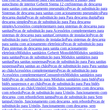
autoclismo de interior Geberit Sigma 12 cm
Sistemas de descarga
para sanitas com acionamento pneumático
Peças de substituição para
Sistemas de descarga para sanitas com acionamento pneumático
Para
descarga dupla
Peças de substituição para Para descarga dupla
Para
descarga simples
Peças de substituição para Para descarga
simples
Acessórios complementares para sistemas de descarga para
sanitas
Peças de substituição para Acessórios complementares para
sistemas de descarga para sanitas
Conjuntos de instalação
Peças de
substituição para Conjuntos de instalação
Para sistemas de descarga
para sanita com acionamento eletrónico
Peças de substituição para
Para sistemas de descarga para sanita com acionamento
eletrónico
Módulos sanitários Geberit Monolith
Módulos sanitários
para sanitas
Peças de substituição para Módulos sanitários para
sanitas
Para sanitas suspensas
Peças de substituição para Para sanitas
suspensas
Para sanitas ao chão
Peças de substituição para Para sanitas
ao chão
Acessórios complementares
Peças de substituição para
Acessórios complementares
Consumíveis
Módulos sanitários para
bidés
Peças de substituição para Módulos sanitários para bidés
Para
bidés suspensos e ao chão
Peças de substituição para Para bidés
suspensos e ao chão
Urinóis
Urinóis, funcionamento com descarga,
com rebordo
Peças de substituição para Urinóis, funcionamento com
descarga, com rebordo
Sem tampa
Peças de substituição para Sem
tampa
Urinóis, funcionamento com descarga, sem rebordo
Peças de
substituição para Urinóis, funcionamento com descarga, sem