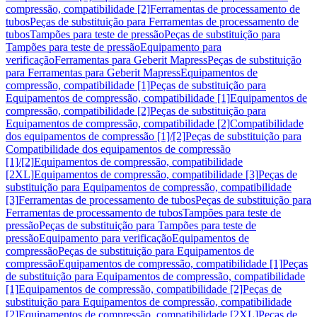
compressão, compatibilidade [2]
Ferramentas de processamento de
tubos
Peças de substituição para Ferramentas de processamento de
tubos
Tampões para teste de pressão
Peças de substituição para
Tampões para teste de pressão
Equipamento para
verificação
Ferramentas para Geberit Mapress
Peças de substituição
para Ferramentas para Geberit Mapress
Equipamentos de
compressão, compatibilidade [1]
Peças de substituição para
Equipamentos de compressão, compatibilidade [1]
Equipamentos de
compressão, compatibilidade [2]
Peças de substituição para
Equipamentos de compressão, compatibilidade [2]
Compatibilidade
dos equipamentos de compressão [1]/[2]
Peças de substituição para
Compatibilidade dos equipamentos de compressão
[1]/[2]
Equipamentos de compressão, compatibilidade
[2XL]
Equipamentos de compressão, compatibilidade [3]
Peças de
substituição para Equipamentos de compressão, compatibilidade
[3]
Ferramentas de processamento de tubos
Peças de substituição para
Ferramentas de processamento de tubos
Tampões para teste de
pressão
Peças de substituição para Tampões para teste de
pressão
Equipamento para verificação
Equipamentos de
compressão
Peças de substituição para Equipamentos de
compressão
Equipamentos de compressão, compatibilidade [1]
Peças
de substituição para Equipamentos de compressão, compatibilidade
[1]
Equipamentos de compressão, compatibilidade [2]
Peças de
substituição para Equipamentos de compressão, compatibilidade
[2]
Equipamentos de compressão, compatibilidade [2XL]
Peças de