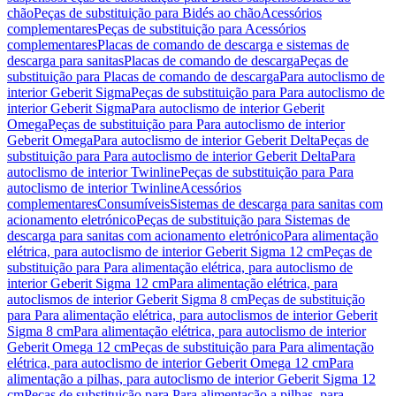
chão
Peças de substituição para Bidés ao chão
Acessórios
complementares
Peças de substituição para Acessórios
complementares
Placas de comando de descarga e sistemas de
descarga para sanitas
Placas de comando de descarga
Peças de
substituição para Placas de comando de descarga
Para autoclismo de
interior Geberit Sigma
Peças de substituição para Para autoclismo de
interior Geberit Sigma
Para autoclismo de interior Geberit
Omega
Peças de substituição para Para autoclismo de interior
Geberit Omega
Para autoclismo de interior Geberit Delta
Peças de
substituição para Para autoclismo de interior Geberit Delta
Para
autoclismo de interior Twinline
Peças de substituição para Para
autoclismo de interior Twinline
Acessórios
complementares
Consumíveis
Sistemas de descarga para sanitas com
acionamento eletrónico
Peças de substituição para Sistemas de
descarga para sanitas com acionamento eletrónico
Para alimentação
elétrica, para autoclismo de interior Geberit Sigma 12 cm
Peças de
substituição para Para alimentação elétrica, para autoclismo de
interior Geberit Sigma 12 cm
Para alimentação elétrica, para
autoclismos de interior Geberit Sigma 8 cm
Peças de substituição
para Para alimentação elétrica, para autoclismos de interior Geberit
Sigma 8 cm
Para alimentação elétrica, para autoclismo de interior
Geberit Omega 12 cm
Peças de substituição para Para alimentação
elétrica, para autoclismo de interior Geberit Omega 12 cm
Para
alimentação a pilhas, para autoclismo de interior Geberit Sigma 12
cm
Peças de substituição para Para alimentação a pilhas, para