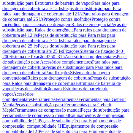
substituição para Estruturas de barreira de vapor
Para ralos para
drenagem de cobertura até 12 l/s
Peças de substituição para Para
ralos para drenagem de cobertura até 12 l/s
Para ralos para drenagem
de cobertura até 25 l/s
Proteção contra incêndios
Proteção contra
incêndios para sistemas de drenagem
Ralos de emergência
Peças de
substituição para Ralos de emergência
Para ralos para drenagem de
cobertura até 12 l/s
Peças de substituição para Para ralos para
drenagem de cobertura até 12 l/s
Para ralos para drenagem de
cobertura até 25 l/s
Peças de substituição para Para ralos para
drenagem de cobertura até 25 l/s
Fixações
Sistema de fixação d40–
200
Sistema de fixação d250–315
Acessórios complementares
Peças
de substituição para Acessórios complementares
Para ralos para
drenagem de cobertura
Peças de substituição para Para ralos para
drenagem de cobertura
Para fixações
Sistema de drenagem
convencional
Ralos para drenagem de cobertura
Peças de substituição
para Ralos para drenagem de cobertura
Estruturas de barreira de
vapor
Peças de substituição para Estruturas de barreira de
vapor
Acessórios
complementares
Ferramentas
Ferramentas
Ferramentas para Geberit
Mepla
Peças de substituição para Ferramentas para Geberit
Mepla
Ferramentas de compressão manual
Peças de substituição para
Ferramentas de compressão manual
Equipamentos de compressão,
compatibilidade [1]
Peças de substituição para Equipamentos de
compressão, compatibilidade [1]
Equipamentos de compressão,
compatibilidade [2]
Peças de substituição para Equipamentos de