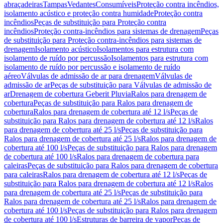
abraçadeiras
Tampas
Vedantes
Consumíveis
Proteção contra incêndios,
isolamento acústico e proteção contra humidade
Proteção contra
incêndios
Peças de substituição para Proteção contra
incêndios
Proteção contra-incêndios para sistemas de drenagem
Peças
de substituição para Proteção contra-incêndios para sistemas de
drenagem
Isolamento acústico
Isolamentos para estrutura com
isolamento de ruído por percussão
Isolamentos para estrutura com
isolamento de ruído por percussão e isolamento de ruído
aéreo
Válvulas de admissão de ar para drenagem
Válvulas de
admissão de ar
Peças de substituição para Válvulas de admissão de
ar
Drenagem de cobertura Geberit Pluvia
Ralos para drenagem de
cobertura
Peças de substituição para Ralos para drenagem de
cobertura
Ralos para drenagem de cobertura até 12 l/s
Peças de
substituição para Ralos para drenagem de cobertura até 12 l/s
Ralos
para drenagem de cobertura até 25 l/s
Peças de substituição para
Ralos para drenagem de cobertura até 25 l/s
Ralos para drenagem de
cobertura até 100 l/s
Peças de substituição para Ralos para drenagem
de cobertura até 100 l/s
Ralos para drenagem de cobertura para
caleiras
Peças de substituição para Ralos para drenagem de cobertura
para caleiras
Ralos para drenagem de cobertura até 12 l/s
Peças de
substituição para Ralos para drenagem de cobertura até 12 l/s
Ralos
para drenagem de cobertura até 25 l/s
Peças de substituição para
Ralos para drenagem de cobertura até 25 l/s
Ralos para drenagem de
cobertura até 100 l/s
Peças de substituição para Ralos para drenagem
de cobertura até 100 l/s
Estruturas de barreira de vapor
Peças de