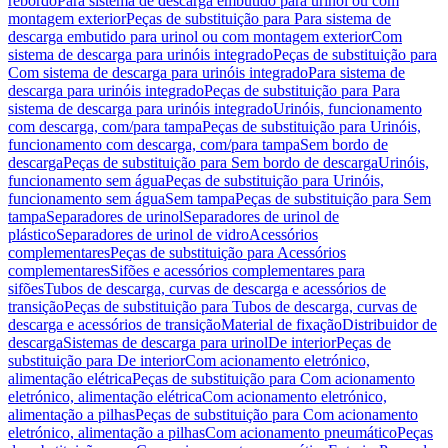
rebordo
Para sistema de descarga embutido para urinol ou com
montagem exterior
Peças de substituição para Para sistema de
descarga embutido para urinol ou com montagem exterior
Com
sistema de descarga para urinóis integrado
Peças de substituição para
Com sistema de descarga para urinóis integrado
Para sistema de
descarga para urinóis integrado
Peças de substituição para Para
sistema de descarga para urinóis integrado
Urinóis, funcionamento
com descarga, com/para tampa
Peças de substituição para Urinóis,
funcionamento com descarga, com/para tampa
Sem bordo de
descarga
Peças de substituição para Sem bordo de descarga
Urinóis,
funcionamento sem água
Peças de substituição para Urinóis,
funcionamento sem água
Sem tampa
Peças de substituição para Sem
tampa
Separadores de urinol
Separadores de urinol de
plástico
Separadores de urinol de vidro
Acessórios
complementares
Peças de substituição para Acessórios
complementares
Sifões e acessórios complementares para
sifões
Tubos de descarga, curvas de descarga e acessórios de
transição
Peças de substituição para Tubos de descarga, curvas de
descarga e acessórios de transição
Material de fixação
Distribuidor de
descarga
Sistemas de descarga para urinol
De interior
Peças de
substituição para De interior
Com acionamento eletrónico,
alimentação elétrica
Peças de substituição para Com acionamento
eletrónico, alimentação elétrica
Com acionamento eletrónico,
alimentação a pilhas
Peças de substituição para Com acionamento
eletrónico, alimentação a pilhas
Com acionamento pneumático
Peças