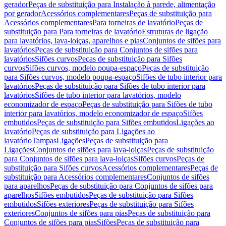
gerador
Peças de substituição para Instalação à parede, alimentação
por gerador
Acessórios complementares
Peças de substituição para
Acessórios complementares
Para torneiras de lavatório
Peças de
substituição para Para torneiras de lavatório
Estruturas de ligação
para lavatórios, lava-loiças, aparelhos e pias
Conjuntos de sifões para
lavatórios
Peças de substituição para Conjuntos de sifões para
lavatórios
Sifões curvos
Peças de substituição para Sifões
curvos
Sifões curvos, modelo poupa-espaço
Peças de substituição
para Sifões curvos, modelo poupa-espaço
Sifões de tubo interior para
lavatórios
Peças de substituição para Sifões de tubo interior para
lavatórios
Sifões de tubo interior para lavatórios, modelo
economizador de espaço
Peças de substituição para Sifões de tubo
interior para lavatórios, modelo economizador de espaço
Sifões
embutidos
Peças de substituição para Sifões embutidos
Ligações ao
lavatório
Peças de substituição para Ligações ao
lavatório
Tampas
Ligações
Peças de substituição para
Ligações
Conjuntos de sifões para lava-loiças
Peças de substituição
para Conjuntos de sifões para lava-loiças
Sifões curvos
Peças de
substituição para Sifões curvos
Acessórios complementares
Peças de
substituição para Acessórios complementares
Conjuntos de sifões
para aparelhos
Peças de substituição para Conjuntos de sifões para
aparelhos
Sifões embutidos
Peças de substituição para Sifões
embutidos
Sifões exteriores
Peças de substituição para Sifões
exteriores
Conjuntos de sifões para pias
Peças de substituição para
Conjuntos de sifões para pias
Sifões
Peças de substituição para