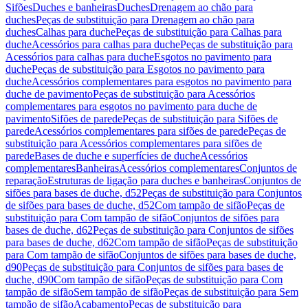
Sifões
Duches e banheiras
Duches
Drenagem ao chão para
duches
Peças de substituição para Drenagem ao chão para
duches
Calhas para duche
Peças de substituição para Calhas para
duche
Acessórios para calhas para duche
Peças de substituição para
Acessórios para calhas para duche
Esgotos no pavimento para
duche
Peças de substituição para Esgotos no pavimento para
duche
Acessórios complementares para esgotos no pavimento para
duche de pavimento
Peças de substituição para Acessórios
complementares para esgotos no pavimento para duche de
pavimento
Sifões de parede
Peças de substituição para Sifões de
parede
Acessórios complementares para sifões de parede
Peças de
substituição para Acessórios complementares para sifões de
parede
Bases de duche e superfícies de duche
Acessórios
complementares
Banheiras
Acessórios complementares
Conjuntos de
reparação
Estruturas de ligação para duches e banheiras
Conjuntos de
sifões para bases de duche, d52
Peças de substituição para Conjuntos
de sifões para bases de duche, d52
Com tampão de sifão
Peças de
substituição para Com tampão de sifão
Conjuntos de sifões para
bases de duche, d62
Peças de substituição para Conjuntos de sifões
para bases de duche, d62
Com tampão de sifão
Peças de substituição
para Com tampão de sifão
Conjuntos de sifões para bases de duche,
d90
Peças de substituição para Conjuntos de sifões para bases de
duche, d90
Com tampão de sifão
Peças de substituição para Com
tampão de sifão
Sem tampão de sifão
Peças de substituição para Sem
tampão de sifão
Acabamento
Peças de substituição para