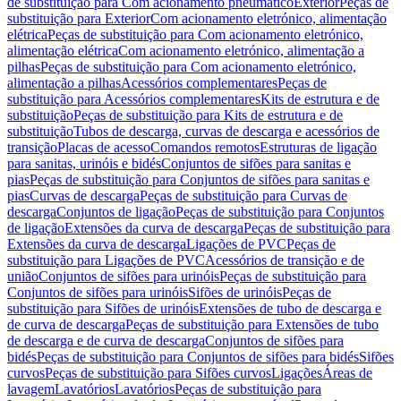
de substituição para Com acionamento pneumático
Exterior
Peças de
substituição para Exterior
Com acionamento eletrónico, alimentação
elétrica
Peças de substituição para Com acionamento eletrónico,
alimentação elétrica
Com acionamento eletrónico, alimentação a
pilhas
Peças de substituição para Com acionamento eletrónico,
alimentação a pilhas
Acessórios complementares
Peças de
substituição para Acessórios complementares
Kits de estrutura e de
substituição
Peças de substituição para Kits de estrutura e de
substituição
Tubos de descarga, curvas de descarga e acessórios de
transição
Placas de acesso
Comandos remotos
Estruturas de ligação
para sanitas, urinóis e bidés
Conjuntos de sifões para sanitas e
pias
Peças de substituição para Conjuntos de sifões para sanitas e
pias
Curvas de descarga
Peças de substituição para Curvas de
descarga
Conjuntos de ligação
Peças de substituição para Conjuntos
de ligação
Extensões da curva de descarga
Peças de substituição para
Extensões da curva de descarga
Ligações de PVC
Peças de
substituição para Ligações de PVC
Acessórios de transição e de
união
Conjuntos de sifões para urinóis
Peças de substituição para
Conjuntos de sifões para urinóis
Sifões de urinóis
Peças de
substituição para Sifões de urinóis
Extensões de tubo de descarga e
de curva de descarga
Peças de substituição para Extensões de tubo
de descarga e de curva de descarga
Conjuntos de sifões para
bidés
Peças de substituição para Conjuntos de sifões para bidés
Sifões
curvos
Peças de substituição para Sifões curvos
Ligações
Áreas de
lavagem
Lavatórios
Lavatórios
Peças de substituição para