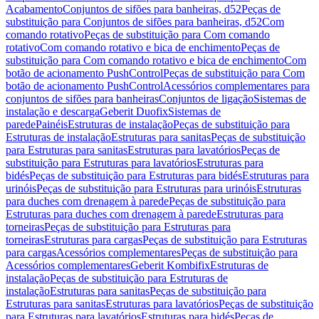
Acabamento
Conjuntos de sifões para banheiras, d52
Peças de
substituição para Conjuntos de sifões para banheiras, d52
Com
comando rotativo
Peças de substituição para Com comando
rotativo
Com comando rotativo e bica de enchimento
Peças de
substituição para Com comando rotativo e bica de enchimento
Com
botão de acionamento PushControl
Peças de substituição para Com
botão de acionamento PushControl
Acessórios complementares para
conjuntos de sifões para banheiras
Conjuntos de ligação
Sistemas de
instalação e descarga
Geberit Duofix
Sistemas de
parede
Painéis
Estruturas de instalação
Peças de substituição para
Estruturas de instalação
Estruturas para sanitas
Peças de substituição
para Estruturas para sanitas
Estruturas para lavatórios
Peças de
substituição para Estruturas para lavatórios
Estruturas para
bidés
Peças de substituição para Estruturas para bidés
Estruturas para
urinóis
Peças de substituição para Estruturas para urinóis
Estruturas
para duches com drenagem à parede
Peças de substituição para
Estruturas para duches com drenagem à parede
Estruturas para
torneiras
Peças de substituição para Estruturas para
torneiras
Estruturas para cargas
Peças de substituição para Estruturas
para cargas
Acessórios complementares
Peças de substituição para
Acessórios complementares
Geberit Kombifix
Estruturas de
instalação
Peças de substituição para Estruturas de
instalação
Estruturas para sanitas
Peças de substituição para
Estruturas para sanitas
Estruturas para lavatórios
Peças de substituição
para Estruturas para lavatórios
Estruturas para bidés
Peças de