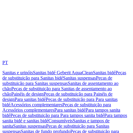
PT
Sanitas e urinóis
Sanitas bidé Geberit AquaClean
Sanitas bidé
Peças
de substituição para Sanitas bidé
Sanitas suspensas
Peças de
substituição para Sanitas suspensas
Sanitas de assentamento ao
chão
Peças de substituição para Sanitas de assentamento ao
chão
Painéis de design
Peças de substituição para Painéis de
design
Para sanitas bidé
Peças de substituição para Para sanitas
bidé
Acessórios complementares
Peças de substituição para
Acessórios complementares
Para sanitas bidé
Para tampos sanita
bidé
Peças de substituição para Para tampos sanita bidé
Para tampos
sanita bidé e sanitas bidé
Consumíveis
Sanitas e tampos de
sanita
Sanitas suspensas
Peças de substituição para Sanitas
suspensas
Sanitas de fundo profundo
Peças de substituição para