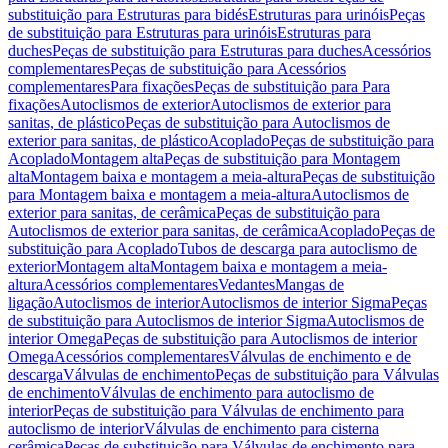
substituição para Estruturas para bidés
Estruturas para urinóis
Peças
de substituição para Estruturas para urinóis
Estruturas para
duches
Peças de substituição para Estruturas para duches
Acessórios
complementares
Peças de substituição para Acessórios
complementares
Para fixações
Peças de substituição para Para
fixações
Autoclismos de exterior
Autoclismos de exterior para
sanitas, de plástico
Peças de substituição para Autoclismos de
exterior para sanitas, de plástico
Acoplado
Peças de substituição para
Acoplado
Montagem alta
Peças de substituição para Montagem
alta
Montagem baixa e montagem a meia-altura
Peças de substituição
para Montagem baixa e montagem a meia-altura
Autoclismos de
exterior para sanitas, de cerâmica
Peças de substituição para
Autoclismos de exterior para sanitas, de cerâmica
Acoplado
Peças de
substituição para Acoplado
Tubos de descarga para autoclismo de
exterior
Montagem alta
Montagem baixa e montagem a meia-
altura
Acessórios complementares
Vedantes
Mangas de
ligação
Autoclismos de interior
Autoclismos de interior Sigma
Peças
de substituição para Autoclismos de interior Sigma
Autoclismos de
interior Omega
Peças de substituição para Autoclismos de interior
Omega
Acessórios complementares
Válvulas de enchimento e de
descarga
Válvulas de enchimento
Peças de substituição para Válvulas
de enchimento
Válvulas de enchimento para autoclismo de
interior
Peças de substituição para Válvulas de enchimento para
autoclismo de interior
Válvulas de enchimento para cisterna
cerâmica
Peças de substituição para Válvulas de enchimento para