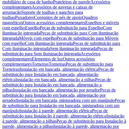
mobiliário de casa de banho
Prateleiras de parede
Acessórios
complementares
Acessórios de gavetas e caixas de
arrumação
Suporte de toalhas e ganchos para
toalhas
Puxadores
Conjuntos de pés de apoio
Quadros
magnéticos
Outros acessórios complementares
Espelhos e móveis
com espelho
Espelho
Peças de substituição para Espelho
Com
iluminação integrada
Peças de substituição para Com iluminação
integrada
Móveis com espelho
Peças de substituição para Móveis
com espelho
Com iluminação integrada
Peças de substituição para
Com iluminação integrada
Sem iluminação integrada
Peças de
substituição para Sem iluminação integrada
Acessórios
complementares
Elementos de luz
Outros acessórios
complementares
Torneiras
Torneiras
Peças de substituição para
Torneiras
Instalação em bancada, alimentação elétrica
Peças de
substituição para Instalação em bancada, alimentação
elétrica
Instalação em bancada, alimentação a pilhas
Peças de
substituição para Instalação em bancada, alimentação a
pilhas
Instalação em bancada, alimentação por gerador
Peças de
substituição para Instalação em bancada, alimentação por
gerador
Instalação em bancada, misturadora com um manípulo
Peças
de substituição para Instalação em bancada, misturadora com um
manípulo
Instalação à parede, alimentação elétrica
Peças de
substituição para Instalação à parede, alimentação elétrica
Instalação
à parede, alimentação a pilhas
Peças de substituição para Instalação à
parede, alimentação a pilhas
Instalação à parede, alimentação por