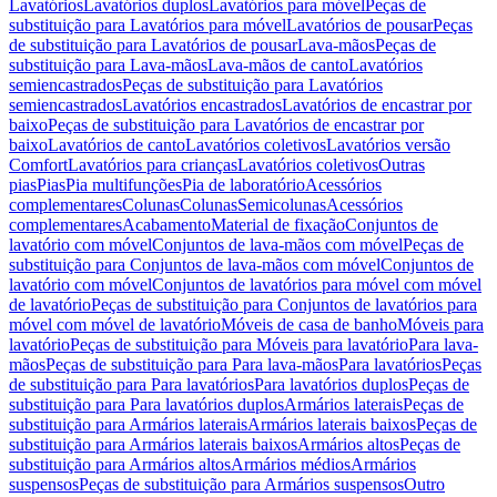
Lavatórios
Lavatórios duplos
Lavatórios para móvel
Peças de
substituição para Lavatórios para móvel
Lavatórios de pousar
Peças
de substituição para Lavatórios de pousar
Lava-mãos
Peças de
substituição para Lava-mãos
Lava-mãos de canto
Lavatórios
semiencastrados
Peças de substituição para Lavatórios
semiencastrados
Lavatórios encastrados
Lavatórios de encastrar por
baixo
Peças de substituição para Lavatórios de encastrar por
baixo
Lavatórios de canto
Lavatórios coletivos
Lavatórios versão
Comfort
Lavatórios para crianças
Lavatórios coletivos
Outras
pias
Pias
Pia multifunções
Pia de laboratório
Acessórios
complementares
Colunas
Colunas
Semicolunas
Acessórios
complementares
Acabamento
Material de fixação
Conjuntos de
lavatório com móvel
Conjuntos de lava-mãos com móvel
Peças de
substituição para Conjuntos de lava-mãos com móvel
Conjuntos de
lavatório com móvel
Conjuntos de lavatórios para móvel com móvel
de lavatório
Peças de substituição para Conjuntos de lavatórios para
móvel com móvel de lavatório
Móveis de casa de banho
Móveis para
lavatório
Peças de substituição para Móveis para lavatório
Para lava-
mãos
Peças de substituição para Para lava-mãos
Para lavatórios
Peças
de substituição para Para lavatórios
Para lavatórios duplos
Peças de
substituição para Para lavatórios duplos
Armários laterais
Peças de
substituição para Armários laterais
Armários laterais baixos
Peças de
substituição para Armários laterais baixos
Armários altos
Peças de
substituição para Armários altos
Armários médios
Armários
suspensos
Peças de substituição para Armários suspensos
Outro