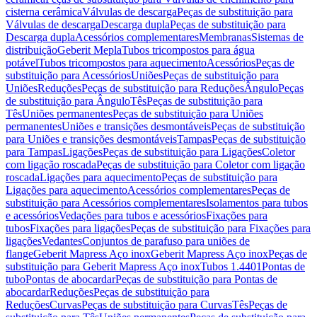
cisterna cerâmica
Válvulas de descarga
Peças de substituição para
Válvulas de descarga
Descarga dupla
Peças de substituição para
Descarga dupla
Acessórios complementares
Membranas
Sistemas de
distribuição
Geberit Mepla
Tubos tricompostos para água
potável
Tubos tricompostos para aquecimento
Acessórios
Peças de
substituição para Acessórios
Uniões
Peças de substituição para
Uniões
Reduções
Peças de substituição para Reduções
Ângulo
Peças
de substituição para Ângulo
Tês
Peças de substituição para
Tês
Uniões permanentes
Peças de substituição para Uniões
permanentes
Uniões e transições desmontáveis
Peças de substituição
para Uniões e transições desmontáveis
Tampas
Peças de substituição
para Tampas
Ligações
Peças de substituição para Ligações
Coletor
com ligação roscada
Peças de substituição para Coletor com ligação
roscada
Ligações para aquecimento
Peças de substituição para
Ligações para aquecimento
Acessórios complementares
Peças de
substituição para Acessórios complementares
Isolamentos para tubos
e acessórios
Vedações para tubos e acessórios
Fixações para
tubos
Fixações para ligações
Peças de substituição para Fixações para
ligações
Vedantes
Conjuntos de parafuso para uniões de
flange
Geberit Mapress Aço inox
Geberit Mapress Aço inox
Peças de
substituição para Geberit Mapress Aço inox
Tubos 1.4401
Pontas de
tubo
Pontas de abocardar
Peças de substituição para Pontas de
abocardar
Reduções
Peças de substituição para
Reduções
Curvas
Peças de substituição para Curvas
Tês
Peças de