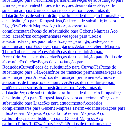
substituição para Tês
Uniões permanentes
Peças de substituição para
Uniões permanentes
Uniões e transições desmontáveis
Peças de
substituição para Uniões e transições desmontáveis
Juntas de
dilatação
Peças de substituição para Juntas de dilatação
Tampas
Peças
de substituição para Tampas
Ligações
Peças de substituição para
Ligações
Geberit Mapress Aço inox, acessórios
complementares
Peças de substituição para Geberit Mapress Aço
inox, acessórios complementares
Vedações para tubos e
acessórios
Fixações para tubos
Fixações para ligações
Peças de
substituição para Fixações para ligações
Vedantes
Geberit Mapress
Therm
Tubos Therm
Acessório
Peças de substituição para
Acessório
Pontas de abocardar
Peças de substituição para Pontas de
abocardar
Reduções
Peças de substituição para
Reduções
Curvas
Peças de substituição para Curvas
Tês
Peças de
substituição para Tês
Acessórios de transição permanentes
Peças de
substituição para Acessórios de transição permanentes
Uniões e
acessórios de transição desmontáveis
Peças de substituição para
Uniões e acessórios de transição desmontáveis
Juntas de
dilatação
Peças de substituição para Juntas de dilatação
Tampas
Peças
de substituição para Tampas
Ligações para aquecimento
Peças de
substituição para Ligações para aquecimento
Acessórios
complementares para Geberit Mapress Therm
Vedantes
Fixações para
tubos
Geberit Mapress Aço carbono
Geberit Mapress Aço
carbono
Peças de substituição para Geberit Mapress Aço
carbono
Tubos 1.0034
Tubos 1.0215
Pontas de tubo
Pontas de