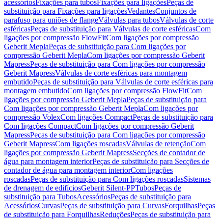
acessórios
Fixações para tubos
Fixações para ligações
Peças de
substituição para Fixações para ligações
Vedantes
Conjuntos de
parafuso para uniões de flange
Válvulas para tubos
Válvulas de corte
esféricas
Peças de substituição para Válvulas de corte esféricas
Com
ligações por compressão FlowFit
Com ligações por compressão
Geberit Mepla
Peças de substituição para Com ligações por
compressão Geberit Mepla
Com ligações por compressão Geberit
Mapress
Peças de substituição para Com ligações por compressão
Geberit Mapress
Válvulas de corte esféricas para montagem
embutido
Peças de substituição para Válvulas de corte esféricas para
montagem embutido
Com ligações por compressão FlowFit
Com
ligações por compressão Geberit Mepla
Peças de substituição para
Com ligações por compressão Geberit Mepla
Com ligações por
compressão Volex
Com ligações Compact
Peças de substituição para
Com ligações Compact
Com ligações por compressão Geberit
Mapress
Peças de substituição para Com ligações por compressão
Geberit Mapress
Com ligações roscadas
Válvulas de retenção
Com
ligações por compressão Geberit Mapress
Secções de contador de
água para montagem interior
Peças de substituição para Secções de
contador de água para montagem interior
Com ligações
roscadas
Peças de substituição para Com ligações roscadas
Sistemas
de drenagem de edifícios
Geberit Silent-PP
Tubos
Peças de
substituição para Tubos
Acessórios
Peças de substituição para
Acessórios
Curvas
Peças de substituição para Curvas
Forquilhas
Peças
de substituição para Forquilhas
Reduções
Peças de substituição para