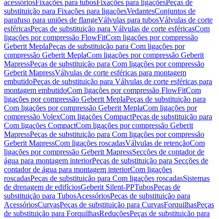
acessórios
Fixações para tubos
Fixações para ligações
Peças de
substituição para Fixações para ligações
Vedantes
Conjuntos de
parafuso para uniões de flange
Válvulas para tubos
Válvulas de corte
esféricas
Peças de substituição para Válvulas de corte esféricas
Com
ligações por compressão FlowFit
Com ligações por compressão
Geberit Mepla
Peças de substituição para Com ligações por
compressão Geberit Mepla
Com ligações por compressão Geberit
Mapress
Peças de substituição para Com ligações por compressão
Geberit Mapress
Válvulas de corte esféricas para montagem
embutido
Peças de substituição para Válvulas de corte esféricas para
montagem embutido
Com ligações por compressão FlowFit
Com
ligações por compressão Geberit Mepla
Peças de substituição para
Com ligações por compressão Geberit Mepla
Com ligações por
compressão Volex
Com ligações Compact
Peças de substituição para
Com ligações Compact
Com ligações por compressão Geberit
Mapress
Peças de substituição para Com ligações por compressão
Geberit Mapress
Com ligações roscadas
Válvulas de retenção
Com
ligações por compressão Geberit Mapress
Secções de contador de
água para montagem interior
Peças de substituição para Secções de
contador de água para montagem interior
Com ligações
roscadas
Peças de substituição para Com ligações roscadas
Sistemas
de drenagem de edifícios
Geberit Silent-PP
Tubos
Peças de
substituição para Tubos
Acessórios
Peças de substituição para
Acessórios
Curvas
Peças de substituição para Curvas
Forquilhas
Peças
de substituição para Forquilhas
Reduções
Peças de substituição para