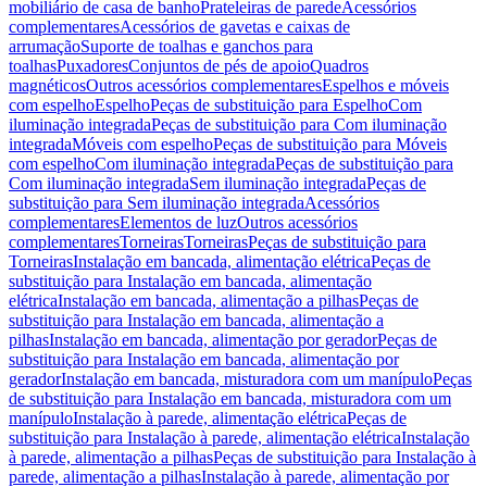
mobiliário de casa de banho
Prateleiras de parede
Acessórios
complementares
Acessórios de gavetas e caixas de
arrumação
Suporte de toalhas e ganchos para
toalhas
Puxadores
Conjuntos de pés de apoio
Quadros
magnéticos
Outros acessórios complementares
Espelhos e móveis
com espelho
Espelho
Peças de substituição para Espelho
Com
iluminação integrada
Peças de substituição para Com iluminação
integrada
Móveis com espelho
Peças de substituição para Móveis
com espelho
Com iluminação integrada
Peças de substituição para
Com iluminação integrada
Sem iluminação integrada
Peças de
substituição para Sem iluminação integrada
Acessórios
complementares
Elementos de luz
Outros acessórios
complementares
Torneiras
Torneiras
Peças de substituição para
Torneiras
Instalação em bancada, alimentação elétrica
Peças de
substituição para Instalação em bancada, alimentação
elétrica
Instalação em bancada, alimentação a pilhas
Peças de
substituição para Instalação em bancada, alimentação a
pilhas
Instalação em bancada, alimentação por gerador
Peças de
substituição para Instalação em bancada, alimentação por
gerador
Instalação em bancada, misturadora com um manípulo
Peças
de substituição para Instalação em bancada, misturadora com um
manípulo
Instalação à parede, alimentação elétrica
Peças de
substituição para Instalação à parede, alimentação elétrica
Instalação
à parede, alimentação a pilhas
Peças de substituição para Instalação à
parede, alimentação a pilhas
Instalação à parede, alimentação por