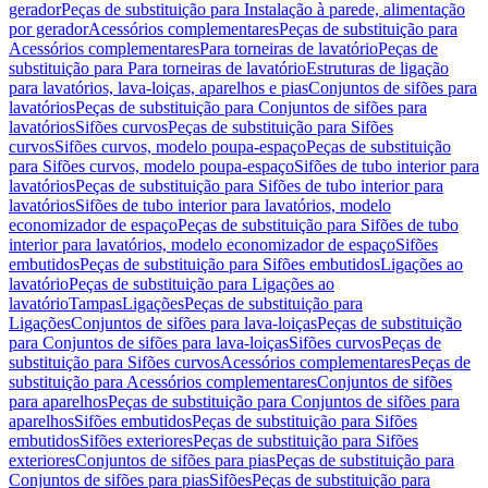
gerador
Peças de substituição para Instalação à parede, alimentação
por gerador
Acessórios complementares
Peças de substituição para
Acessórios complementares
Para torneiras de lavatório
Peças de
substituição para Para torneiras de lavatório
Estruturas de ligação
para lavatórios, lava-loiças, aparelhos e pias
Conjuntos de sifões para
lavatórios
Peças de substituição para Conjuntos de sifões para
lavatórios
Sifões curvos
Peças de substituição para Sifões
curvos
Sifões curvos, modelo poupa-espaço
Peças de substituição
para Sifões curvos, modelo poupa-espaço
Sifões de tubo interior para
lavatórios
Peças de substituição para Sifões de tubo interior para
lavatórios
Sifões de tubo interior para lavatórios, modelo
economizador de espaço
Peças de substituição para Sifões de tubo
interior para lavatórios, modelo economizador de espaço
Sifões
embutidos
Peças de substituição para Sifões embutidos
Ligações ao
lavatório
Peças de substituição para Ligações ao
lavatório
Tampas
Ligações
Peças de substituição para
Ligações
Conjuntos de sifões para lava-loiças
Peças de substituição
para Conjuntos de sifões para lava-loiças
Sifões curvos
Peças de
substituição para Sifões curvos
Acessórios complementares
Peças de
substituição para Acessórios complementares
Conjuntos de sifões
para aparelhos
Peças de substituição para Conjuntos de sifões para
aparelhos
Sifões embutidos
Peças de substituição para Sifões
embutidos
Sifões exteriores
Peças de substituição para Sifões
exteriores
Conjuntos de sifões para pias
Peças de substituição para
Conjuntos de sifões para pias
Sifões
Peças de substituição para