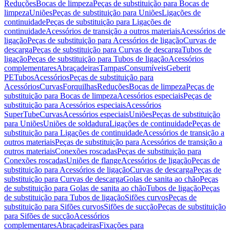
Reduções
Bocas de limpeza
Peças de substituição para Bocas de
limpeza
Uniões
Peças de substituição para Uniões
Ligações de
continuidade
Peças de substituição para Ligações de
continuidade
Acessórios de transição a outros materiais
Acessórios de
ligação
Peças de substituição para Acessórios de ligação
Curvas de
descarga
Peças de substituição para Curvas de descarga
Tubos de
ligação
Peças de substituição para Tubos de ligação
Acessórios
complementares
Abraçadeiras
Tampas
Consumíveis
Geberit
PE
Tubos
Acessórios
Peças de substituição para
Acessórios
Curvas
Forquilhas
Reduções
Bocas de limpeza
Peças de
substituição para Bocas de limpeza
Acessórios especiais
Peças de
substituição para Acessórios especiais
Acessórios
SuperTube
Curvas
Acessórios especiais
Uniões
Peças de substituição
para Uniões
Uniões de soldadura
Ligações de continuidade
Peças de
substituição para Ligações de continuidade
Acessórios de transição a
outros materiais
Peças de substituição para Acessórios de transição a
outros materiais
Conexões roscadas
Peças de substituição para
Conexões roscadas
Uniões de flange
Acessórios de ligação
Peças de
substituição para Acessórios de ligação
Curvas de descarga
Peças de
substituição para Curvas de descarga
Golas de sanita ao chão
Peças
de substituição para Golas de sanita ao chão
Tubos de ligação
Peças
de substituição para Tubos de ligação
Sifões curvos
Peças de
substituição para Sifões curvos
Sifões de sucção
Peças de substituição
para Sifões de sucção
Acessórios
complementares
Abraçadeiras
Fixações para