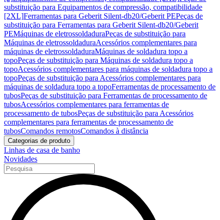
substituição para Equipamentos de compressão, compatibilidade
[2XL]
Ferramentas para Geberit Silent-db20/Geberit PE
Peças de
substituição para Ferramentas para Geberit Silent-db20/Geberit
PE
Máquinas de eletrossoldadura
Peças de substituição para
Máquinas de eletrossoldadura
Acessórios complementares para
máquinas de eletrossoldadura
Máquinas de soldadura topo a
topo
Peças de substituição para Máquinas de soldadura topo a
topo
Acessórios complementares para máquinas de soldadura topo a
topo
Peças de substituição para Acessórios complementares para
máquinas de soldadura topo a topo
Ferramentas de processamento de
tubos
Peças de substituição para Ferramentas de processamento de
tubos
Acessórios complementares para ferramentas de
processamento de tubos
Peças de substituição para Acessórios
complementares para ferramentas de processamento de
tubos
Comandos remotos
Comandos à distância
Categorias de produto
Linhas de casa de banho
Novidades