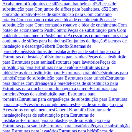
Acabamento
Conjuntos de sifões para banheiras, d52
Peças de
substituição para Conjuntos de sifões para banheiras, d52
Com
comando rotativo
Peças de substituição para Com comando
rotativo
Com comando rotativo e bica de enchimento
Peças de
substituição para Com comando rotativo e bica de enchimento
Com
botão de acionamento PushControl
Peças de substituição para Com
botão de acionamento PushControl
Acessórios complementares para
conjuntos de sifões para banheiras
Conjuntos de ligação
Sistemas de
instalação e descarga
Geberit Duofix
Sistemas de
parede
Painéis
Estruturas de instalação
Peças de substituição para
Estruturas de instalação
Estruturas para sanitas
Peças de substituição
para Estruturas para sanitas
Estruturas para lavatórios
Peças de
substituição para Estruturas para lavatórios
Estruturas para
bidés
Peças de substituição para Estruturas para bidés
Estruturas para
urinóis
Peças de substituição para Estruturas para urinóis
Estruturas
para duches com drenagem à parede
Peças de substituição para
Estruturas para duches com drenagem à parede
Estruturas para
torneiras
Peças de substituição para Estruturas para
torneiras
Estruturas para cargas
Peças de substituição para Estruturas
para cargas
Acessórios complementares
Peças de substituição para
Acessórios complementares
Geberit Kombifix
Estruturas de
instalação
Peças de substituição para Estruturas de
instalação
Estruturas para sanitas
Peças de substituição para
Estruturas para sanitas
Estruturas para lavatórios
Peças de substituição
para Estruturas para lavatórios
Estruturas para bidés
Peças de