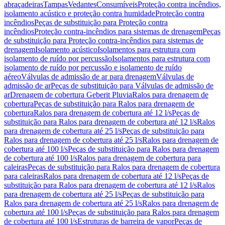
abraçadeiras
Tampas
Vedantes
Consumíveis
Proteção contra incêndios,
isolamento acústico e proteção contra humidade
Proteção contra
incêndios
Peças de substituição para Proteção contra
incêndios
Proteção contra-incêndios para sistemas de drenagem
Peças
de substituição para Proteção contra-incêndios para sistemas de
drenagem
Isolamento acústico
Isolamentos para estrutura com
isolamento de ruído por percussão
Isolamentos para estrutura com
isolamento de ruído por percussão e isolamento de ruído
aéreo
Válvulas de admissão de ar para drenagem
Válvulas de
admissão de ar
Peças de substituição para Válvulas de admissão de
ar
Drenagem de cobertura Geberit Pluvia
Ralos para drenagem de
cobertura
Peças de substituição para Ralos para drenagem de
cobertura
Ralos para drenagem de cobertura até 12 l/s
Peças de
substituição para Ralos para drenagem de cobertura até 12 l/s
Ralos
para drenagem de cobertura até 25 l/s
Peças de substituição para
Ralos para drenagem de cobertura até 25 l/s
Ralos para drenagem de
cobertura até 100 l/s
Peças de substituição para Ralos para drenagem
de cobertura até 100 l/s
Ralos para drenagem de cobertura para
caleiras
Peças de substituição para Ralos para drenagem de cobertura
para caleiras
Ralos para drenagem de cobertura até 12 l/s
Peças de
substituição para Ralos para drenagem de cobertura até 12 l/s
Ralos
para drenagem de cobertura até 25 l/s
Peças de substituição para
Ralos para drenagem de cobertura até 25 l/s
Ralos para drenagem de
cobertura até 100 l/s
Peças de substituição para Ralos para drenagem
de cobertura até 100 l/s
Estruturas de barreira de vapor
Peças de