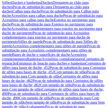
Sifões
Duches e banheiras
Duches
Drenagem ao chão para
duches
Peças de substituição para Drenagem ao chão para
duches
Calhas para duche
Peças de substituição para Calhas para
duche
Acessórios para calhas para duche
Peças de substituição para
Acessórios para calhas para duche
Esgotos no pavimento para
duche
Peças de substituição para Esgotos no pavimento para
duche
Acessórios complementares para esgotos no pavimento para
duche de pavimento
Peças de substituição para Acessórios
complementares para esgotos no pavimento para duche de
pavimento
Sifões de parede
Peças de substituição para Sifões de
parede
Acessórios complementares para sifões de parede
Peças de
substituição para Acessórios complementares para sifões de
parede
Bases de duche e superfícies de duche
Acessórios
complementares
Banheiras
Acessórios complementares
Conjuntos de
reparação
Estruturas de ligação para duches e banheiras
Conjuntos de
sifões para bases de duche, d52
Peças de substituição para Conjuntos
de sifões para bases de duche, d52
Com tampão de sifão
Peças de
substituição para Com tampão de sifão
Conjuntos de sifões para
bases de duche, d62
Peças de substituição para Conjuntos de sifões
para bases de duche, d62
Com tampão de sifão
Peças de substituição
para Com tampão de sifão
Conjuntos de sifões para bases de duche,
d90
Peças de substituição para Conjuntos de sifões para bases de
duche, d90
Com tampão de sifão
Peças de substituição para Com
tampão de sifão
Sem tampão de sifão
Peças de substituição para Sem
tampão de sifão
Acabamento
Peças de substituição para