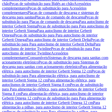
chão
Peças de substituição para Bidés ao chão
Acessórios
complementares
Peças de substituição para Acessórios
complementares
Placas de comando de descarga e sistemas de
descarga para sanitas
Placas de comando de descarga
Peças de
substituição para Placas de comando de descarga
Para autoclismo de
interior Geberit Sigma
Peças de substituição para Para autoclismo de
interior Geberit Sigma
Para autoclismo de interior Geberit
Omega
Peças de substituição para Para autoclismo de interior
Geberit Omega
Para autoclismo de interior Geberit Delta
Peças de
substituição para Para autoclismo de interior Geberit Delta
Para
autoclismo de interior Twinline
Peças de substituição para Para
autoclismo de interior Twinline
Acessórios
complementares
Consumíveis
Sistemas de descarga para sanitas com
acionamento eletrónico
Peças de substituição para Sistemas de
descarga para sanitas com acionamento eletrónico
Para alimentação
elétrica, para autoclismo de interior Geberit Sigma 12 cm
Peças de
substituição para Para alimentação elétrica, para autoclismo de
interior Geberit Sigma 12 cm
Para alimentação elétrica, para
autoclismos de interior Geberit Sigma 8 cm
Peças de substituição
para Para alimentação elétrica, para autoclismos de interior Geberit
Sigma 8 cm
Para alimentação elétrica, para autoclismo de interior
Geberit Omega 12 cm
Peças de substituição para Para alimentação
elétrica, para autoclismo de interior Geberit Omega 12 cm
Para
alimentação a pilhas, para autoclismo de interior Geberit Sigma 12
cm
Peças de substituição para Para alimentação a pilhas, para