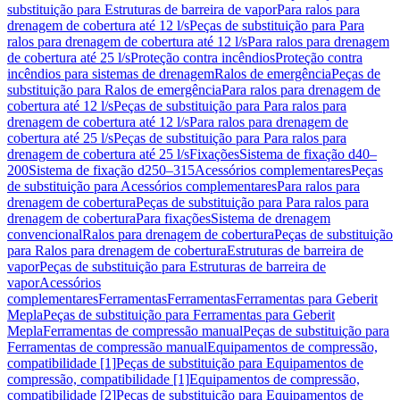
substituição para Estruturas de barreira de vapor
Para ralos para
drenagem de cobertura até 12 l/s
Peças de substituição para Para
ralos para drenagem de cobertura até 12 l/s
Para ralos para drenagem
de cobertura até 25 l/s
Proteção contra incêndios
Proteção contra
incêndios para sistemas de drenagem
Ralos de emergência
Peças de
substituição para Ralos de emergência
Para ralos para drenagem de
cobertura até 12 l/s
Peças de substituição para Para ralos para
drenagem de cobertura até 12 l/s
Para ralos para drenagem de
cobertura até 25 l/s
Peças de substituição para Para ralos para
drenagem de cobertura até 25 l/s
Fixações
Sistema de fixação d40–
200
Sistema de fixação d250–315
Acessórios complementares
Peças
de substituição para Acessórios complementares
Para ralos para
drenagem de cobertura
Peças de substituição para Para ralos para
drenagem de cobertura
Para fixações
Sistema de drenagem
convencional
Ralos para drenagem de cobertura
Peças de substituição
para Ralos para drenagem de cobertura
Estruturas de barreira de
vapor
Peças de substituição para Estruturas de barreira de
vapor
Acessórios
complementares
Ferramentas
Ferramentas
Ferramentas para Geberit
Mepla
Peças de substituição para Ferramentas para Geberit
Mepla
Ferramentas de compressão manual
Peças de substituição para
Ferramentas de compressão manual
Equipamentos de compressão,
compatibilidade [1]
Peças de substituição para Equipamentos de
compressão, compatibilidade [1]
Equipamentos de compressão,
compatibilidade [2]
Peças de substituição para Equipamentos de