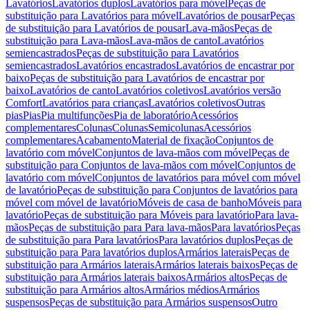
Lavatórios
Lavatórios duplos
Lavatórios para móvel
Peças de
substituição para Lavatórios para móvel
Lavatórios de pousar
Peças
de substituição para Lavatórios de pousar
Lava-mãos
Peças de
substituição para Lava-mãos
Lava-mãos de canto
Lavatórios
semiencastrados
Peças de substituição para Lavatórios
semiencastrados
Lavatórios encastrados
Lavatórios de encastrar por
baixo
Peças de substituição para Lavatórios de encastrar por
baixo
Lavatórios de canto
Lavatórios coletivos
Lavatórios versão
Comfort
Lavatórios para crianças
Lavatórios coletivos
Outras
pias
Pias
Pia multifunções
Pia de laboratório
Acessórios
complementares
Colunas
Colunas
Semicolunas
Acessórios
complementares
Acabamento
Material de fixação
Conjuntos de
lavatório com móvel
Conjuntos de lava-mãos com móvel
Peças de
substituição para Conjuntos de lava-mãos com móvel
Conjuntos de
lavatório com móvel
Conjuntos de lavatórios para móvel com móvel
de lavatório
Peças de substituição para Conjuntos de lavatórios para
móvel com móvel de lavatório
Móveis de casa de banho
Móveis para
lavatório
Peças de substituição para Móveis para lavatório
Para lava-
mãos
Peças de substituição para Para lava-mãos
Para lavatórios
Peças
de substituição para Para lavatórios
Para lavatórios duplos
Peças de
substituição para Para lavatórios duplos
Armários laterais
Peças de
substituição para Armários laterais
Armários laterais baixos
Peças de
substituição para Armários laterais baixos
Armários altos
Peças de
substituição para Armários altos
Armários médios
Armários
suspensos
Peças de substituição para Armários suspensos
Outro