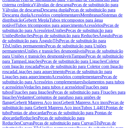
cisterna cerâmica
Válvulas de descarga
Peças de substituição para
Válvulas de descarga
Descarga dupla
Peças de substituição para
Descarga dupla
Acessórios complementares
Membranas
Sistemas de
distribuição
Geberit Mepla
Tubos tricompostos para água
potável
Tubos tricompostos para aquecimento
Acessórios
Peças de
substituição para Acessórios
Uniões
Peças de substituição para
Uniões
Reduções
Peças de substituição para Reduções
Ângulo
Peças
de substituição para Ângulo
Tês
Peças de substituição para
Tês
Uniões permanentes
Peças de substituição para Uniões
permanentes
Uniões e transições desmontáveis
Peças de substituição
para Uniões e transições desmontáveis
Tampas
Peças de substituição
para Tampas
Ligações
Peças de substituição para Ligações
Coletor
com ligação roscada
Peças de substituição para Coletor com ligação
roscada
Ligações para aquecimento
Peças de substituição para
Ligações para aquecimento
Acessórios complementares
Peças de
substituição para Acessórios complementares
Isolamentos para tubos
e acessórios
Vedações para tubos e acessórios
Fixações para
tubos
Fixações para ligações
Peças de substituição para Fixações para
ligações
Vedantes
Conjuntos de parafuso para uniões de
flange
Geberit Mapress Aço inox
Geberit Mapress Aço inox
Peças de
substituição para Geberit Mapress Aço inox
Tubos 1.4401
Pontas de
tubo
Pontas de abocardar
Peças de substituição para Pontas de
abocardar
Reduções
Peças de substituição para
Reduções
Curvas
Peças de substituição para Curvas
Tês
Peças de