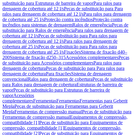
substituição para Estruturas de barreira de vapor
Para ralos para
drenagem de cobertura até 12 l/s
Peças de substituição para Para
ralos para drenagem de cobertura até 12 l/s
Para ralos para drenagem
de cobertura até 25 l/s
Proteção contra incêndios
Proteção contra
incêndios para sistemas de drenagem
Ralos de emergência
Peças de
substituição para Ralos de emergência
Para ralos para drenagem de
cobertura até 12 l/s
Peças de substituição para Para ralos para
drenagem de cobertura até 12 l/s
Para ralos para drenagem de
cobertura até 25 l/s
Peças de substituição para Para ralos para
drenagem de cobertura até 25 l/s
Fixações
Sistema de fixação d40–
200
Sistema de fixação d250–315
Acessórios complementares
Peças
de substituição para Acessórios complementares
Para ralos para
drenagem de cobertura
Peças de substituição para Para ralos para
drenagem de cobertura
Para fixações
Sistema de drenagem
convencional
Ralos para drenagem de cobertura
Peças de substituição
para Ralos para drenagem de cobertura
Estruturas de barreira de
vapor
Peças de substituição para Estruturas de barreira de
vapor
Acessórios
complementares
Ferramentas
Ferramentas
Ferramentas para Geberit
Mepla
Peças de substituição para Ferramentas para Geberit
Mepla
Ferramentas de compressão manual
Peças de substituição para
Ferramentas de compressão manual
Equipamentos de compressão,
compatibilidade [1]
Peças de substituição para Equipamentos de
compressão, compatibilidade [1]
Equipamentos de compressão,
compatibilidade [2]
Peças de substituição para Equipamentos de