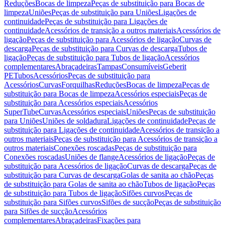
Reduções
Bocas de limpeza
Peças de substituição para Bocas de
limpeza
Uniões
Peças de substituição para Uniões
Ligações de
continuidade
Peças de substituição para Ligações de
continuidade
Acessórios de transição a outros materiais
Acessórios de
ligação
Peças de substituição para Acessórios de ligação
Curvas de
descarga
Peças de substituição para Curvas de descarga
Tubos de
ligação
Peças de substituição para Tubos de ligação
Acessórios
complementares
Abraçadeiras
Tampas
Consumíveis
Geberit
PE
Tubos
Acessórios
Peças de substituição para
Acessórios
Curvas
Forquilhas
Reduções
Bocas de limpeza
Peças de
substituição para Bocas de limpeza
Acessórios especiais
Peças de
substituição para Acessórios especiais
Acessórios
SuperTube
Curvas
Acessórios especiais
Uniões
Peças de substituição
para Uniões
Uniões de soldadura
Ligações de continuidade
Peças de
substituição para Ligações de continuidade
Acessórios de transição a
outros materiais
Peças de substituição para Acessórios de transição a
outros materiais
Conexões roscadas
Peças de substituição para
Conexões roscadas
Uniões de flange
Acessórios de ligação
Peças de
substituição para Acessórios de ligação
Curvas de descarga
Peças de
substituição para Curvas de descarga
Golas de sanita ao chão
Peças
de substituição para Golas de sanita ao chão
Tubos de ligação
Peças
de substituição para Tubos de ligação
Sifões curvos
Peças de
substituição para Sifões curvos
Sifões de sucção
Peças de substituição
para Sifões de sucção
Acessórios
complementares
Abraçadeiras
Fixações para