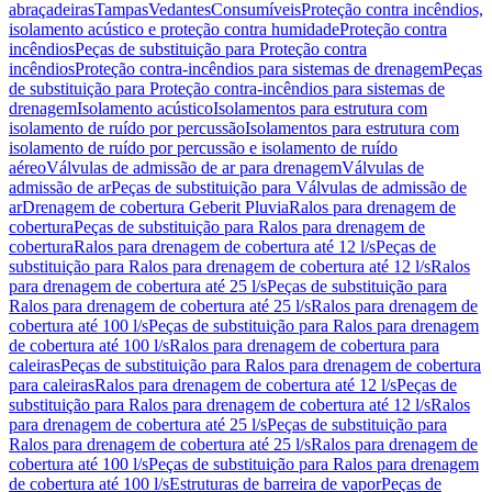
abraçadeiras
Tampas
Vedantes
Consumíveis
Proteção contra incêndios,
isolamento acústico e proteção contra humidade
Proteção contra
incêndios
Peças de substituição para Proteção contra
incêndios
Proteção contra-incêndios para sistemas de drenagem
Peças
de substituição para Proteção contra-incêndios para sistemas de
drenagem
Isolamento acústico
Isolamentos para estrutura com
isolamento de ruído por percussão
Isolamentos para estrutura com
isolamento de ruído por percussão e isolamento de ruído
aéreo
Válvulas de admissão de ar para drenagem
Válvulas de
admissão de ar
Peças de substituição para Válvulas de admissão de
ar
Drenagem de cobertura Geberit Pluvia
Ralos para drenagem de
cobertura
Peças de substituição para Ralos para drenagem de
cobertura
Ralos para drenagem de cobertura até 12 l/s
Peças de
substituição para Ralos para drenagem de cobertura até 12 l/s
Ralos
para drenagem de cobertura até 25 l/s
Peças de substituição para
Ralos para drenagem de cobertura até 25 l/s
Ralos para drenagem de
cobertura até 100 l/s
Peças de substituição para Ralos para drenagem
de cobertura até 100 l/s
Ralos para drenagem de cobertura para
caleiras
Peças de substituição para Ralos para drenagem de cobertura
para caleiras
Ralos para drenagem de cobertura até 12 l/s
Peças de
substituição para Ralos para drenagem de cobertura até 12 l/s
Ralos
para drenagem de cobertura até 25 l/s
Peças de substituição para
Ralos para drenagem de cobertura até 25 l/s
Ralos para drenagem de
cobertura até 100 l/s
Peças de substituição para Ralos para drenagem
de cobertura até 100 l/s
Estruturas de barreira de vapor
Peças de