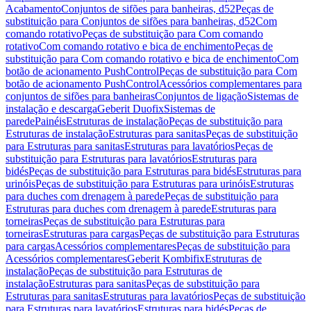
Acabamento
Conjuntos de sifões para banheiras, d52
Peças de
substituição para Conjuntos de sifões para banheiras, d52
Com
comando rotativo
Peças de substituição para Com comando
rotativo
Com comando rotativo e bica de enchimento
Peças de
substituição para Com comando rotativo e bica de enchimento
Com
botão de acionamento PushControl
Peças de substituição para Com
botão de acionamento PushControl
Acessórios complementares para
conjuntos de sifões para banheiras
Conjuntos de ligação
Sistemas de
instalação e descarga
Geberit Duofix
Sistemas de
parede
Painéis
Estruturas de instalação
Peças de substituição para
Estruturas de instalação
Estruturas para sanitas
Peças de substituição
para Estruturas para sanitas
Estruturas para lavatórios
Peças de
substituição para Estruturas para lavatórios
Estruturas para
bidés
Peças de substituição para Estruturas para bidés
Estruturas para
urinóis
Peças de substituição para Estruturas para urinóis
Estruturas
para duches com drenagem à parede
Peças de substituição para
Estruturas para duches com drenagem à parede
Estruturas para
torneiras
Peças de substituição para Estruturas para
torneiras
Estruturas para cargas
Peças de substituição para Estruturas
para cargas
Acessórios complementares
Peças de substituição para
Acessórios complementares
Geberit Kombifix
Estruturas de
instalação
Peças de substituição para Estruturas de
instalação
Estruturas para sanitas
Peças de substituição para
Estruturas para sanitas
Estruturas para lavatórios
Peças de substituição
para Estruturas para lavatórios
Estruturas para bidés
Peças de