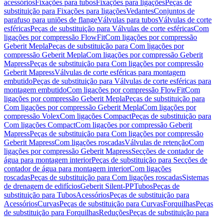
acessórios
Fixações para tubos
Fixações para ligações
Peças de
substituição para Fixações para ligações
Vedantes
Conjuntos de
parafuso para uniões de flange
Válvulas para tubos
Válvulas de corte
esféricas
Peças de substituição para Válvulas de corte esféricas
Com
ligações por compressão FlowFit
Com ligações por compressão
Geberit Mepla
Peças de substituição para Com ligações por
compressão Geberit Mepla
Com ligações por compressão Geberit
Mapress
Peças de substituição para Com ligações por compressão
Geberit Mapress
Válvulas de corte esféricas para montagem
embutido
Peças de substituição para Válvulas de corte esféricas para
montagem embutido
Com ligações por compressão FlowFit
Com
ligações por compressão Geberit Mepla
Peças de substituição para
Com ligações por compressão Geberit Mepla
Com ligações por
compressão Volex
Com ligações Compact
Peças de substituição para
Com ligações Compact
Com ligações por compressão Geberit
Mapress
Peças de substituição para Com ligações por compressão
Geberit Mapress
Com ligações roscadas
Válvulas de retenção
Com
ligações por compressão Geberit Mapress
Secções de contador de
água para montagem interior
Peças de substituição para Secções de
contador de água para montagem interior
Com ligações
roscadas
Peças de substituição para Com ligações roscadas
Sistemas
de drenagem de edifícios
Geberit Silent-PP
Tubos
Peças de
substituição para Tubos
Acessórios
Peças de substituição para
Acessórios
Curvas
Peças de substituição para Curvas
Forquilhas
Peças
de substituição para Forquilhas
Reduções
Peças de substituição para