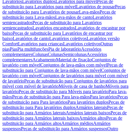
Lavatórios
Lavatórios duplos
Lavatórios para móvel
Peças de
substituição para Lavatórios para móvel
Lavatórios de pousar
Peças
de substituição para Lavatórios de pousar
Lava-mãos
Peças de
substituição para Lava-mãos
Lava-mãos de canto
Lavatórios
semiencastrados
Peças de substituição para Lavatórios
semiencastrados
Lavatórios encastrados
Lavatórios de encastrar por
baixo
Peças de substituição para Lavatórios de encastrar por
baixo
Lavatórios de canto
Lavatórios coletivos
Lavatórios versão
Comfort
Lavatórios para crianças
Lavatórios coletivos
Outras
pias
Pias
Pia multifunções
Pia de laboratório
Acessórios
complementares
Colunas
Colunas
Semicolunas
Acessórios
complementares
Acabamento
Material de fixação
Conjuntos de
lavatório com móvel
Conjuntos de lava-mãos com móvel
Peças de
substituição para Conjuntos de lava-mãos com móvel
Conjuntos de
lavatório com móvel
Conjuntos de lavatórios para móvel com móvel
de lavatório
Peças de substituição para Conjuntos de lavatórios para
móvel com móvel de lavatório
Móveis de casa de banho
Móveis para
lavatório
Peças de substituição para Móveis para lavatório
Para lava-
mãos
Peças de substituição para Para lava-mãos
Para lavatórios
Peças
de substituição para Para lavatórios
Para lavatórios duplos
Peças de
substituição para Para lavatórios duplos
Armários laterais
Peças de
substituição para Armários laterais
Armários laterais baixos
Peças de
substituição para Armários laterais baixos
Armários altos
Peças de
substituição para Armários altos
Armários médios
Armários
suspensos
Peças de substituição para Armários suspensos
Outro