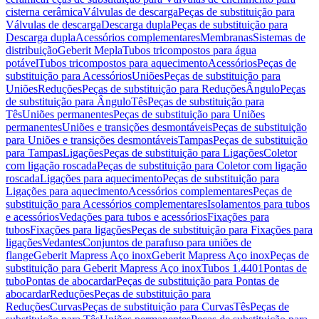
cisterna cerâmica
Válvulas de descarga
Peças de substituição para
Válvulas de descarga
Descarga dupla
Peças de substituição para
Descarga dupla
Acessórios complementares
Membranas
Sistemas de
distribuição
Geberit Mepla
Tubos tricompostos para água
potável
Tubos tricompostos para aquecimento
Acessórios
Peças de
substituição para Acessórios
Uniões
Peças de substituição para
Uniões
Reduções
Peças de substituição para Reduções
Ângulo
Peças
de substituição para Ângulo
Tês
Peças de substituição para
Tês
Uniões permanentes
Peças de substituição para Uniões
permanentes
Uniões e transições desmontáveis
Peças de substituição
para Uniões e transições desmontáveis
Tampas
Peças de substituição
para Tampas
Ligações
Peças de substituição para Ligações
Coletor
com ligação roscada
Peças de substituição para Coletor com ligação
roscada
Ligações para aquecimento
Peças de substituição para
Ligações para aquecimento
Acessórios complementares
Peças de
substituição para Acessórios complementares
Isolamentos para tubos
e acessórios
Vedações para tubos e acessórios
Fixações para
tubos
Fixações para ligações
Peças de substituição para Fixações para
ligações
Vedantes
Conjuntos de parafuso para uniões de
flange
Geberit Mapress Aço inox
Geberit Mapress Aço inox
Peças de
substituição para Geberit Mapress Aço inox
Tubos 1.4401
Pontas de
tubo
Pontas de abocardar
Peças de substituição para Pontas de
abocardar
Reduções
Peças de substituição para
Reduções
Curvas
Peças de substituição para Curvas
Tês
Peças de