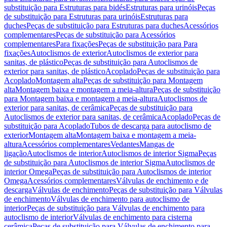
substituição para Estruturas para bidés
Estruturas para urinóis
Peças
de substituição para Estruturas para urinóis
Estruturas para
duches
Peças de substituição para Estruturas para duches
Acessórios
complementares
Peças de substituição para Acessórios
complementares
Para fixações
Peças de substituição para Para
fixações
Autoclismos de exterior
Autoclismos de exterior para
sanitas, de plástico
Peças de substituição para Autoclismos de
exterior para sanitas, de plástico
Acoplado
Peças de substituição para
Acoplado
Montagem alta
Peças de substituição para Montagem
alta
Montagem baixa e montagem a meia-altura
Peças de substituição
para Montagem baixa e montagem a meia-altura
Autoclismos de
exterior para sanitas, de cerâmica
Peças de substituição para
Autoclismos de exterior para sanitas, de cerâmica
Acoplado
Peças de
substituição para Acoplado
Tubos de descarga para autoclismo de
exterior
Montagem alta
Montagem baixa e montagem a meia-
altura
Acessórios complementares
Vedantes
Mangas de
ligação
Autoclismos de interior
Autoclismos de interior Sigma
Peças
de substituição para Autoclismos de interior Sigma
Autoclismos de
interior Omega
Peças de substituição para Autoclismos de interior
Omega
Acessórios complementares
Válvulas de enchimento e de
descarga
Válvulas de enchimento
Peças de substituição para Válvulas
de enchimento
Válvulas de enchimento para autoclismo de
interior
Peças de substituição para Válvulas de enchimento para
autoclismo de interior
Válvulas de enchimento para cisterna
cerâmica
Peças de substituição para Válvulas de enchimento para