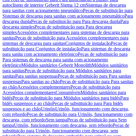
autoclismo de interior Geberit Sigma 12 cm
Sistemas de descarga
para sanitas com acionamento pneumático
Peças de substituição para
Sistemas de descarga para sanitas com acionamento pneumático
Para
descarga dupla
Peças de substituição para Para descarga dupla
Para
descarga simples
Peças de substituição para Para descarga
simples
Acessórios complementares para sistemas de descarga para
sanitas
Peças de substituição para Acessórios complementares para
sistemas de descarga para sanitas
Conjuntos de instalação
Peças de
substituição para Conjuntos de instalação
Para sistemas de descarga
para sanita com acionamento eletrónico
Peças de substituição para
Para sistemas de descarga para sanita com acionamento
eletrónico
Módulos sanitários Geberit Monolith
Módulos sanitários
para sanitas
Peças de substituição para Módulos sanitários para
sanitas
Para sanitas suspensas
Peças de substituição para Para sanitas
suspensas
Para sanitas ao chão
Peças de substituição para Para sanitas
ao chão
Acessórios complementares
Peças de substituição para
Acessórios complementares
Consumíveis
Módulos sanitários para
bidés
Peças de substituição para Módulos sanitários para bidés
Para
bidés suspensos e ao chão
Peças de substituição para Para bidés
suspensos e ao chão
Urinóis
Urinóis, funcionamento com descarga,
com rebordo
Peças de substituição para Urinóis, funcionamento com
descarga, com rebordo
Sem tampa
Peças de substituição para Sem
tampa
Urinóis, funcionamento com descarga, sem rebordo
Peças de
substituição para Urinóis, funcionamento com descarga, sem