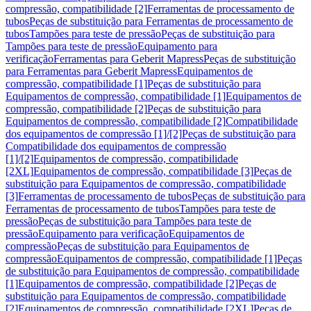
compressão, compatibilidade [2]
Ferramentas de processamento de
tubos
Peças de substituição para Ferramentas de processamento de
tubos
Tampões para teste de pressão
Peças de substituição para
Tampões para teste de pressão
Equipamento para
verificação
Ferramentas para Geberit Mapress
Peças de substituição
para Ferramentas para Geberit Mapress
Equipamentos de
compressão, compatibilidade [1]
Peças de substituição para
Equipamentos de compressão, compatibilidade [1]
Equipamentos de
compressão, compatibilidade [2]
Peças de substituição para
Equipamentos de compressão, compatibilidade [2]
Compatibilidade
dos equipamentos de compressão [1]/[2]
Peças de substituição para
Compatibilidade dos equipamentos de compressão
[1]/[2]
Equipamentos de compressão, compatibilidade
[2XL]
Equipamentos de compressão, compatibilidade [3]
Peças de
substituição para Equipamentos de compressão, compatibilidade
[3]
Ferramentas de processamento de tubos
Peças de substituição para
Ferramentas de processamento de tubos
Tampões para teste de
pressão
Peças de substituição para Tampões para teste de
pressão
Equipamento para verificação
Equipamentos de
compressão
Peças de substituição para Equipamentos de
compressão
Equipamentos de compressão, compatibilidade [1]
Peças
de substituição para Equipamentos de compressão, compatibilidade
[1]
Equipamentos de compressão, compatibilidade [2]
Peças de
substituição para Equipamentos de compressão, compatibilidade
[2]
Equipamentos de compressão, compatibilidade [2XL]
Peças de