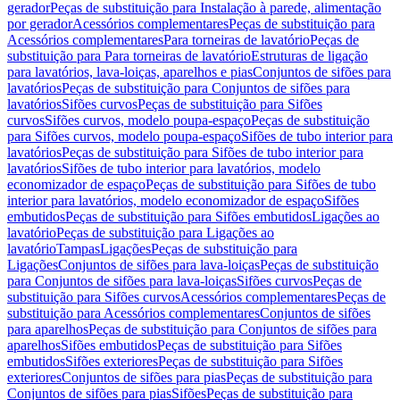
gerador
Peças de substituição para Instalação à parede, alimentação
por gerador
Acessórios complementares
Peças de substituição para
Acessórios complementares
Para torneiras de lavatório
Peças de
substituição para Para torneiras de lavatório
Estruturas de ligação
para lavatórios, lava-loiças, aparelhos e pias
Conjuntos de sifões para
lavatórios
Peças de substituição para Conjuntos de sifões para
lavatórios
Sifões curvos
Peças de substituição para Sifões
curvos
Sifões curvos, modelo poupa-espaço
Peças de substituição
para Sifões curvos, modelo poupa-espaço
Sifões de tubo interior para
lavatórios
Peças de substituição para Sifões de tubo interior para
lavatórios
Sifões de tubo interior para lavatórios, modelo
economizador de espaço
Peças de substituição para Sifões de tubo
interior para lavatórios, modelo economizador de espaço
Sifões
embutidos
Peças de substituição para Sifões embutidos
Ligações ao
lavatório
Peças de substituição para Ligações ao
lavatório
Tampas
Ligações
Peças de substituição para
Ligações
Conjuntos de sifões para lava-loiças
Peças de substituição
para Conjuntos de sifões para lava-loiças
Sifões curvos
Peças de
substituição para Sifões curvos
Acessórios complementares
Peças de
substituição para Acessórios complementares
Conjuntos de sifões
para aparelhos
Peças de substituição para Conjuntos de sifões para
aparelhos
Sifões embutidos
Peças de substituição para Sifões
embutidos
Sifões exteriores
Peças de substituição para Sifões
exteriores
Conjuntos de sifões para pias
Peças de substituição para
Conjuntos de sifões para pias
Sifões
Peças de substituição para