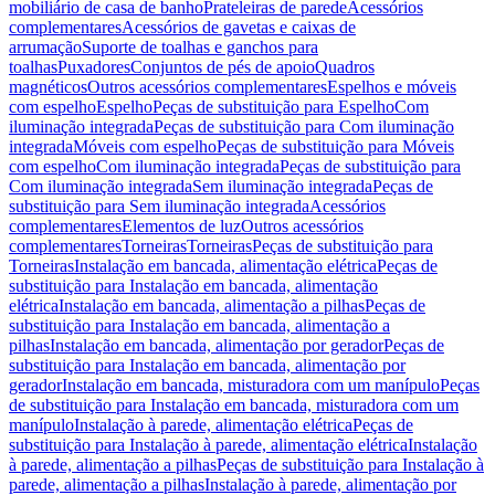
mobiliário de casa de banho
Prateleiras de parede
Acessórios
complementares
Acessórios de gavetas e caixas de
arrumação
Suporte de toalhas e ganchos para
toalhas
Puxadores
Conjuntos de pés de apoio
Quadros
magnéticos
Outros acessórios complementares
Espelhos e móveis
com espelho
Espelho
Peças de substituição para Espelho
Com
iluminação integrada
Peças de substituição para Com iluminação
integrada
Móveis com espelho
Peças de substituição para Móveis
com espelho
Com iluminação integrada
Peças de substituição para
Com iluminação integrada
Sem iluminação integrada
Peças de
substituição para Sem iluminação integrada
Acessórios
complementares
Elementos de luz
Outros acessórios
complementares
Torneiras
Torneiras
Peças de substituição para
Torneiras
Instalação em bancada, alimentação elétrica
Peças de
substituição para Instalação em bancada, alimentação
elétrica
Instalação em bancada, alimentação a pilhas
Peças de
substituição para Instalação em bancada, alimentação a
pilhas
Instalação em bancada, alimentação por gerador
Peças de
substituição para Instalação em bancada, alimentação por
gerador
Instalação em bancada, misturadora com um manípulo
Peças
de substituição para Instalação em bancada, misturadora com um
manípulo
Instalação à parede, alimentação elétrica
Peças de
substituição para Instalação à parede, alimentação elétrica
Instalação
à parede, alimentação a pilhas
Peças de substituição para Instalação à
parede, alimentação a pilhas
Instalação à parede, alimentação por