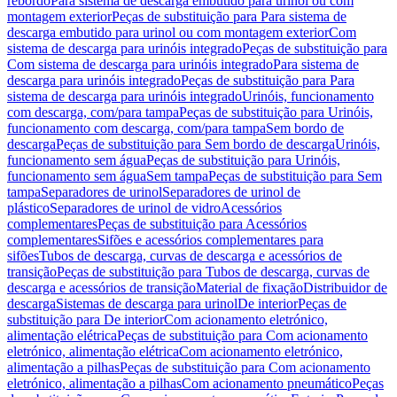
rebordo
Para sistema de descarga embutido para urinol ou com
montagem exterior
Peças de substituição para Para sistema de
descarga embutido para urinol ou com montagem exterior
Com
sistema de descarga para urinóis integrado
Peças de substituição para
Com sistema de descarga para urinóis integrado
Para sistema de
descarga para urinóis integrado
Peças de substituição para Para
sistema de descarga para urinóis integrado
Urinóis, funcionamento
com descarga, com/para tampa
Peças de substituição para Urinóis,
funcionamento com descarga, com/para tampa
Sem bordo de
descarga
Peças de substituição para Sem bordo de descarga
Urinóis,
funcionamento sem água
Peças de substituição para Urinóis,
funcionamento sem água
Sem tampa
Peças de substituição para Sem
tampa
Separadores de urinol
Separadores de urinol de
plástico
Separadores de urinol de vidro
Acessórios
complementares
Peças de substituição para Acessórios
complementares
Sifões e acessórios complementares para
sifões
Tubos de descarga, curvas de descarga e acessórios de
transição
Peças de substituição para Tubos de descarga, curvas de
descarga e acessórios de transição
Material de fixação
Distribuidor de
descarga
Sistemas de descarga para urinol
De interior
Peças de
substituição para De interior
Com acionamento eletrónico,
alimentação elétrica
Peças de substituição para Com acionamento
eletrónico, alimentação elétrica
Com acionamento eletrónico,
alimentação a pilhas
Peças de substituição para Com acionamento
eletrónico, alimentação a pilhas
Com acionamento pneumático
Peças