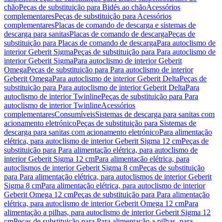
chão
Peças de substituição para Bidés ao chão
Acessórios
complementares
Peças de substituição para Acessórios
complementares
Placas de comando de descarga e sistemas de
descarga para sanitas
Placas de comando de descarga
Peças de
substituição para Placas de comando de descarga
Para autoclismo de
interior Geberit Sigma
Peças de substituição para Para autoclismo de
interior Geberit Sigma
Para autoclismo de interior Geberit
Omega
Peças de substituição para Para autoclismo de interior
Geberit Omega
Para autoclismo de interior Geberit Delta
Peças de
substituição para Para autoclismo de interior Geberit Delta
Para
autoclismo de interior Twinline
Peças de substituição para Para
autoclismo de interior Twinline
Acessórios
complementares
Consumíveis
Sistemas de descarga para sanitas com
acionamento eletrónico
Peças de substituição para Sistemas de
descarga para sanitas com acionamento eletrónico
Para alimentação
elétrica, para autoclismo de interior Geberit Sigma 12 cm
Peças de
substituição para Para alimentação elétrica, para autoclismo de
interior Geberit Sigma 12 cm
Para alimentação elétrica, para
autoclismos de interior Geberit Sigma 8 cm
Peças de substituição
para Para alimentação elétrica, para autoclismos de interior Geberit
Sigma 8 cm
Para alimentação elétrica, para autoclismo de interior
Geberit Omega 12 cm
Peças de substituição para Para alimentação
elétrica, para autoclismo de interior Geberit Omega 12 cm
Para
alimentação a pilhas, para autoclismo de interior Geberit Sigma 12
cm
Peças de substituição para Para alimentação a pilhas, para