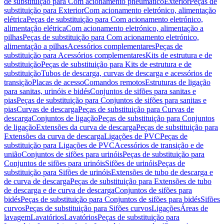
de substituição para Com acionamento pneumático
Exterior
Peças de
substituição para Exterior
Com acionamento eletrónico, alimentação
elétrica
Peças de substituição para Com acionamento eletrónico,
alimentação elétrica
Com acionamento eletrónico, alimentação a
pilhas
Peças de substituição para Com acionamento eletrónico,
alimentação a pilhas
Acessórios complementares
Peças de
substituição para Acessórios complementares
Kits de estrutura e de
substituição
Peças de substituição para Kits de estrutura e de
substituição
Tubos de descarga, curvas de descarga e acessórios de
transição
Placas de acesso
Comandos remotos
Estruturas de ligação
para sanitas, urinóis e bidés
Conjuntos de sifões para sanitas e
pias
Peças de substituição para Conjuntos de sifões para sanitas e
pias
Curvas de descarga
Peças de substituição para Curvas de
descarga
Conjuntos de ligação
Peças de substituição para Conjuntos
de ligação
Extensões da curva de descarga
Peças de substituição para
Extensões da curva de descarga
Ligações de PVC
Peças de
substituição para Ligações de PVC
Acessórios de transição e de
união
Conjuntos de sifões para urinóis
Peças de substituição para
Conjuntos de sifões para urinóis
Sifões de urinóis
Peças de
substituição para Sifões de urinóis
Extensões de tubo de descarga e
de curva de descarga
Peças de substituição para Extensões de tubo
de descarga e de curva de descarga
Conjuntos de sifões para
bidés
Peças de substituição para Conjuntos de sifões para bidés
Sifões
curvos
Peças de substituição para Sifões curvos
Ligações
Áreas de
lavagem
Lavatórios
Lavatórios
Peças de substituição para