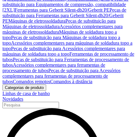
substituição para Equipamentos de compressão, compatibilidade
[2XL]
Ferramentas para Geberit Silent-db20/Geberit PE
Peças de
substituição para Ferramentas para Geberit Silent-db20/Geberit
PE
Máquinas de eletrossoldadura
Peças de substituição para
Máquinas de eletrossoldadura
Acessórios complementares para
máquinas de eletrossoldadura
Máquinas de soldadura topo a
topo
Peças de substituição para Máquinas de soldadura topo a
topo
Acessórios complementares para máquinas de soldadura topo a
topo
Peças de substituição para Acessórios complementares para
máquinas de soldadura topo a topo
Ferramentas de processamento de
tubos
Peças de substituição para Ferramentas de processamento de
tubos
Acessórios complementares para ferramentas de
processamento de tubos
Peças de substituição para Acessórios
complementares para ferramentas de processamento de
tubos
Comandos remotos
Comandos à distância
Categorias de produto
Linhas de casa de banho
Novidades