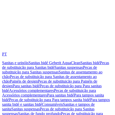
PT
Sanitas e urinóis
Sanitas bidé Geberit AquaClean
Sanitas bidé
Peças
de substituição para Sanitas bidé
Sanitas suspensas
Peças de
substituição para Sanitas suspensas
Sanitas de assentamento ao
chão
Peças de substituição para Sanitas de assentamento ao
chão
Painéis de design
Peças de substituição para Painéis de
design
Para sanitas bidé
Peças de substituição para Para sanitas
bidé
Acessórios complementares
Peças de substituição para
Acessórios complementares
Para sanitas bidé
Para tampos sanita
bidé
Peças de substituição para Para tampos sanita bidé
Para tampos
sanita bidé e sanitas bidé
Consumíveis
Sanitas e tampos de
sanita
Sanitas suspensas
Peças de substituição para Sanitas
suspensas
Sanitas de fundo profundo
Peças de substituição para