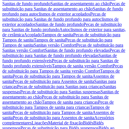
Sanitas de fundo profundo
Sanitas de assentamento ao chão
Peças de
substituição para Sanitas de assentamento ao chão
Sanitas de fundo
profundo para autoclismos de exterior acoplados
Peças de
substituição para Sanitas de fundo profundo para autoclismos de
exterior acoplados
Sanitas de fundo profundo
Peças de substituição
para Sanitas de fundo profundo
Autoclismos de exterior para sanitas,
de cerâmica
Acoplado
Tampos de sanita
Peças de substituição para
Tampos de sanita
Tampos de sanita
Peças de substituição para
Tampos de sanita
Sanitas versão Comfort
Peças de substituição para
Sanitas versão Comfort
Sanitas de fundo profundo elevadas
Peças de
substituição para Sanitas de fundo profundo elevadas
Sanitas de
fundo profundo extensíveis
Peças de substituição para Sanitas de
fundo profundo extensíveis
Tampos de sanita versão Comfort
Peças
de substituição para Tampos de sanita versão Comfort
Tampos de
sanita
Peças de substituição para Tampos de sanita
Assentos de
sanita
Peças de substituição para Assentos de sanita
Sanitas para
crianças
Peças de substituição para Sanitas para crianças
Sanitas
suspensas
Peças de substituição para Sanitas suspensas
Sanitas de
assentamento ao chão
Peças de substituição para Sanitas de
assentamento ao chão
Tampos de sanita para crianças
Peças de
substituição para Tampos de sanita para crianças
Tampos de
sanita
Peças de substituição para Tampos de sanita
Assentos de
sanita
Peças de substituição para Assentos de sanita
Acessórios
complementares
Ligações
Material de fixação
Bidés
Bidés
suspensos
Peças de substituição para Bidés suspensos
Bidés ao