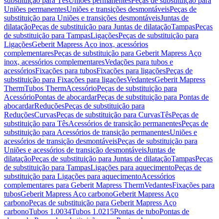
substituição para Tês
Uniões permanentes
Peças de substituição para
Uniões permanentes
Uniões e transições desmontáveis
Peças de
substituição para Uniões e transições desmontáveis
Juntas de
dilatação
Peças de substituição para Juntas de dilatação
Tampas
Peças
de substituição para Tampas
Ligações
Peças de substituição para
Ligações
Geberit Mapress Aço inox, acessórios
complementares
Peças de substituição para Geberit Mapress Aço
inox, acessórios complementares
Vedações para tubos e
acessórios
Fixações para tubos
Fixações para ligações
Peças de
substituição para Fixações para ligações
Vedantes
Geberit Mapress
Therm
Tubos Therm
Acessório
Peças de substituição para
Acessório
Pontas de abocardar
Peças de substituição para Pontas de
abocardar
Reduções
Peças de substituição para
Reduções
Curvas
Peças de substituição para Curvas
Tês
Peças de
substituição para Tês
Acessórios de transição permanentes
Peças de
substituição para Acessórios de transição permanentes
Uniões e
acessórios de transição desmontáveis
Peças de substituição para
Uniões e acessórios de transição desmontáveis
Juntas de
dilatação
Peças de substituição para Juntas de dilatação
Tampas
Peças
de substituição para Tampas
Ligações para aquecimento
Peças de
substituição para Ligações para aquecimento
Acessórios
complementares para Geberit Mapress Therm
Vedantes
Fixações para
tubos
Geberit Mapress Aço carbono
Geberit Mapress Aço
carbono
Peças de substituição para Geberit Mapress Aço
carbono
Tubos 1.0034
Tubos 1.0215
Pontas de tubo
Pontas de