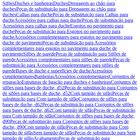
Sifões
Duches e banheiras
Duches
Drenagem ao chão para
duches
Peças de substituição para Drenagem ao chão para
duches
Calhas para duche
Peças de substituição para Calhas para
duche
Acessórios para calhas para duche
Peças de substituição para
Acessórios para calhas para duche
Esgotos no pavimento para
duche
Peças de substituição para Esgotos no pavimento para
duche
Acessórios complementares para esgotos no pavimento para
duche de pavimento
Peças de substituição para Acessórios
complementares para esgotos no pavimento para duche de
pavimento
Sifões de parede
Peças de substituição para Sifões de
parede
Acessórios complementares para sifões de parede
Peças de
substituição para Acessórios complementares para sifões de
parede
Bases de duche e superfícies de duche
Acessórios
complementares
Banheiras
Acessórios complementares
Conjuntos de
reparação
Estruturas de ligação para duches e banheiras
Conjuntos de
sifões para bases de duche, d52
Peças de substituição para Conjuntos
de sifões para bases de duche, d52
Com tampão de sifão
Peças de
substituição para Com tampão de sifão
Conjuntos de sifões para
bases de duche, d62
Peças de substituição para Conjuntos de sifões
para bases de duche, d62
Com tampão de sifão
Peças de substituição
para Com tampão de sifão
Conjuntos de sifões para bases de duche,
d90
Peças de substituição para Conjuntos de sifões para bases de
duche, d90
Com tampão de sifão
Peças de substituição para Com
tampão de sifão
Sem tampão de sifão
Peças de substituição para Sem
tampão de sifão
Acabamento
Peças de substituição para