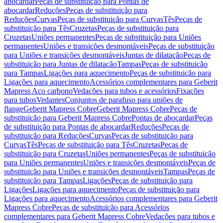
abocardar
Peças de substituição para Pontas de
abocardar
Reduções
Peças de substituição para
Reduções
Curvas
Peças de substituição para Curvas
Tês
Peças de
substituição para Tês
Cruzetas
Peças de substituição para
Cruzetas
Uniões permanentes
Peças de substituição para Uniões
permanentes
Uniões e transições desmontáveis
Peças de substituição
para Uniões e transições desmontáveis
Juntas de dilatação
Peças de
substituição para Juntas de dilatação
Tampas
Peças de substituição
para Tampas
Ligações para aquecimento
Peças de substituição para
Ligações para aquecimento
Acessórios complementares para Geberit
Mapress Aço carbono
Vedações para tubos e acessórios
Fixações
para tubos
Vedantes
Conjuntos de parafuso para uniões de
flange
Geberit Mapress Cobre
Geberit Mapress Cobre
Peças de
substituição para Geberit Mapress Cobre
Pontas de abocardar
Peças
de substituição para Pontas de abocardar
Reduções
Peças de
substituição para Reduções
Curvas
Peças de substituição para
Curvas
Tês
Peças de substituição para Tês
Cruzetas
Peças de
substituição para Cruzetas
Uniões permanentes
Peças de substituição
para Uniões permanentes
Uniões e transições desmontáveis
Peças de
substituição para Uniões e transições desmontáveis
Tampas
Peças de
substituição para Tampas
Ligações
Peças de substituição para
Ligações
Ligações para aquecimento
Peças de substituição para
Ligações para aquecimento
Acessórios complementares para Geberit
Mapress Cobre
Peças de substituição para Acessórios
complementares para Geberit Mapress Cobre
Vedações para tubos e