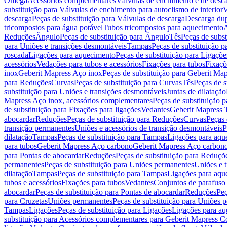
Omega
Acessórios complementares
Válvulas de enchimento e de desc
substituição para Válvulas de enchimento para autoclismo de interior
V
descarga
Peças de substituição para Válvulas de descarga
Descarga du
tricompostos para água potável
Tubos tricompostos para aquecimento
A
Reduções
Ângulo
Peças de substituição para Ângulo
Tês
Peças de subst
para Uniões e transições desmontáveis
Tampas
Peças de substituição 
roscada
Ligações para aquecimento
Peças de substituição para Ligaçõ
acessórios
Vedações para tubos e acessórios
Fixações para tubos
Fixaçõ
inox
Geberit Mapress Aço inox
Peças de substituição para Geberit Ma
para Reduções
Curvas
Peças de substituição para Curvas
Tês
Peças de s
substituição para Uniões e transições desmontáveis
Juntas de dilatação
Mapress Aço inox, acessórios complementares
Peças de substituição 
de substituição para Fixações para ligações
Vedantes
Geberit Mapress
abocardar
Reduções
Peças de substituição para Reduções
Curvas
Peças 
transição permanentes
Uniões e acessórios de transição desmontáveis
P
dilatação
Tampas
Peças de substituição para Tampas
Ligações para aqu
para tubos
Geberit Mapress Aço carbono
Geberit Mapress Aço carbon
para Pontas de abocardar
Reduções
Peças de substituição para Reduçõ
permanentes
Peças de substituição para Uniões permanentes
Uniões e 
dilatação
Tampas
Peças de substituição para Tampas
Ligações para aqu
tubos e acessórios
Fixações para tubos
Vedantes
Conjuntos de parafuso 
abocardar
Peças de substituição para Pontas de abocardar
Reduções
Peç
para Cruzetas
Uniões permanentes
Peças de substituição para Uniões 
Tampas
Ligações
Peças de substituição para Ligações
Ligações para a
substituição para Acessórios complementares para Geberit Mapress C