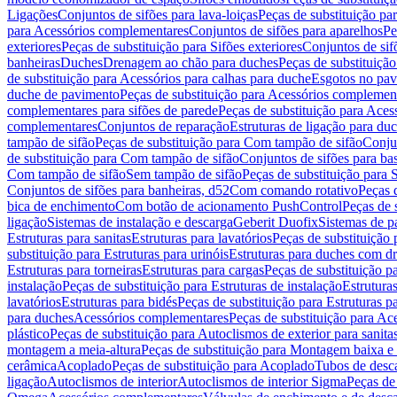
Ligações
Conjuntos de sifões para lava-loiças
Peças de substituição par
para Acessórios complementares
Conjuntos de sifões para aparelhos
Pe
exteriores
Peças de substituição para Sifões exteriores
Conjuntos de sif
banheiras
Duches
Drenagem ao chão para duches
Peças de substituiçã
de substituição para Acessórios para calhas para duche
Esgotos no pav
duche de pavimento
Peças de substituição para Acessórios complemen
complementares para sifões de parede
Peças de substituição para Aces
complementares
Conjuntos de reparação
Estruturas de ligação para du
tampão de sifão
Peças de substituição para Com tampão de sifão
Conjun
de substituição para Com tampão de sifão
Conjuntos de sifões para ba
Com tampão de sifão
Sem tampão de sifão
Peças de substituição para
Conjuntos de sifões para banheiras, d52
Com comando rotativo
Peças 
bica de enchimento
Com botão de acionamento PushControl
Peças de 
ligação
Sistemas de instalação e descarga
Geberit Duofix
Sistemas de p
Estruturas para sanitas
Estruturas para lavatórios
Peças de substituição 
substituição para Estruturas para urinóis
Estruturas para duches com d
Estruturas para torneiras
Estruturas para cargas
Peças de substituição pa
instalação
Peças de substituição para Estruturas de instalação
Estruturas
lavatórios
Estruturas para bidés
Peças de substituição para Estruturas p
para duches
Acessórios complementares
Peças de substituição para A
plástico
Peças de substituição para Autoclismos de exterior para sanitas
montagem a meia-altura
Peças de substituição para Montagem baixa e
cerâmica
Acoplado
Peças de substituição para Acoplado
Tubos de desca
ligação
Autoclismos de interior
Autoclismos de interior Sigma
Peças de