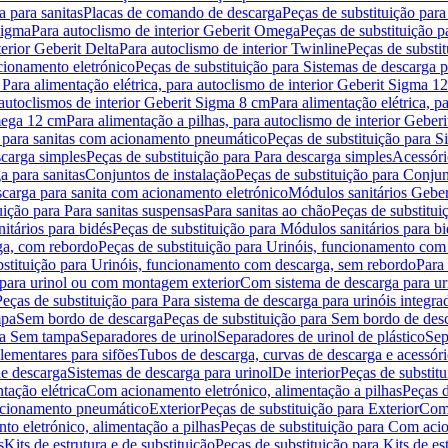
 para sanitas
Placas de comando de descarga
Peças de substituição par
Sigma
Para autoclismo de interior Geberit Omega
Peças de substituição p
terior Geberit Delta
Para autoclismo de interior Twinline
Peças de substit
cionamento eletrónico
Peças de substituição para Sistemas de descarga 
 Para alimentação elétrica, para autoclismo de interior Geberit Sigma 1
 autoclismos de interior Geberit Sigma 8 cm
Para alimentação elétrica, 
Omega 12 cm
Para alimentação a pilhas, para autoclismo de interior Gebe
 para sanitas com acionamento pneumático
Peças de substituição para 
scarga simples
Peças de substituição para Para descarga simples
Acessóri
a para sanitas
Conjuntos de instalação
Peças de substituição para Conjun
escarga para sanita com acionamento eletrónico
Módulos sanitários Geber
uição para Para sanitas suspensas
Para sanitas ao chão
Peças de substitui
itários para bidés
Peças de substituição para Módulos sanitários para bi
ga, com rebordo
Peças de substituição para Urinóis, funcionamento com
bstituição para Urinóis, funcionamento com descarga, sem rebordo
Para
 para urinol ou com montagem exterior
Com sistema de descarga para ur
Peças de substituição para Para sistema de descarga para urinóis integra
mpa
Sem bordo de descarga
Peças de substituição para Sem bordo de des
ara Sem tampa
Separadores de urinol
Separadores de urinol de plástico
Sep
lementares para sifões
Tubos de descarga, curvas de descarga e acessóri
de descarga
Sistemas de descarga para urinol
De interior
Peças de substitu
tação elétrica
Com acionamento eletrónico, alimentação a pilhas
Peças d
acionamento pneumático
Exterior
Peças de substituição para Exterior
Com 
o eletrónico, alimentação a pilhas
Peças de substituição para Com acio
s
Kits de estrutura e de substituição
Peças de substituição para Kits de est