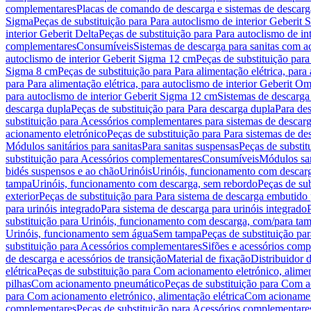
complementares
Placas de comando de descarga e sistemas de descarga
Sigma
Peças de substituição para Para autoclismo de interior Geberit 
interior Geberit Delta
Peças de substituição para Para autoclismo de in
complementares
Consumíveis
Sistemas de descarga para sanitas com a
autoclismo de interior Geberit Sigma 12 cm
Peças de substituição para
Sigma 8 cm
Peças de substituição para Para alimentação elétrica, para
para Para alimentação elétrica, para autoclismo de interior Geberit 
para autoclismo de interior Geberit Sigma 12 cm
Sistemas de descarga
descarga dupla
Peças de substituição para Para descarga dupla
Para de
substituição para Acessórios complementares para sistemas de descarg
acionamento eletrónico
Peças de substituição para Para sistemas de d
Módulos sanitários para sanitas
Para sanitas suspensas
Peças de substit
substituição para Acessórios complementares
Consumíveis
Módulos san
bidés suspensos e ao chão
Urinóis
Urinóis, funcionamento com descar
tampa
Urinóis, funcionamento com descarga, sem rebordo
Peças de su
exterior
Peças de substituição para Para sistema de descarga embutido
para urinóis integrado
Para sistema de descarga para urinóis integrado
substituição para Urinóis, funcionamento com descarga, com/para ta
Urinóis, funcionamento sem água
Sem tampa
Peças de substituição p
substituição para Acessórios complementares
Sifões e acessórios comp
de descarga e acessórios de transição
Material de fixação
Distribuidor 
elétrica
Peças de substituição para Com acionamento eletrónico, alimen
pilhas
Com acionamento pneumático
Peças de substituição para Com 
para Com acionamento eletrónico, alimentação elétrica
Com acionament
complementares
Peças de substituição para Acessórios complementare