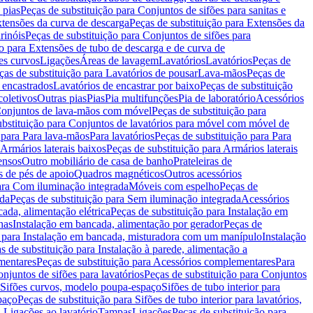
 pias
Peças de substituição para Conjuntos de sifões para sanitas e
tensões da curva de descarga
Peças de substituição para Extensões da
rinóis
Peças de substituição para Conjuntos de sifões para
ão para Extensões de tubo de descarga e de curva de
ões curvos
Ligações
Áreas de lavagem
Lavatórios
Lavatórios
Peças de
ças de substituição para Lavatórios de pousar
Lava-mãos
Peças de
 encastrados
Lavatórios de encastrar por baixo
Peças de substituição
coletivos
Outras pias
Pias
Pia multifunções
Pia de laboratório
Acessórios
onjuntos de lava-mãos com móvel
Peças de substituição para
ubstituição para Conjuntos de lavatórios para móvel com móvel de
 para Para lava-mãos
Para lavatórios
Peças de substituição para Para
Armários laterais baixos
Peças de substituição para Armários laterais
ensos
Outro mobiliário de casa de banho
Prateleiras de
 de pés de apoio
Quadros magnéticos
Outros acessórios
para Com iluminação integrada
Móveis com espelho
Peças de
ada
Peças de substituição para Sem iluminação integrada
Acessórios
ada, alimentação elétrica
Peças de substituição para Instalação em
has
Instalação em bancada, alimentação por gerador
Peças de
o para Instalação em bancada, misturadora com um manípulo
Instalação
s de substituição para Instalação à parede, alimentação a
mentares
Peças de substituição para Acessórios complementares
Para
njuntos de sifões para lavatórios
Peças de substituição para Conjuntos
a Sifões curvos, modelo poupa-espaço
Sifões de tubo interior para
paço
Peças de substituição para Sifões de tubo interior para lavatórios,
a Ligações ao lavatório
Tampas
Ligações
Peças de substituição para