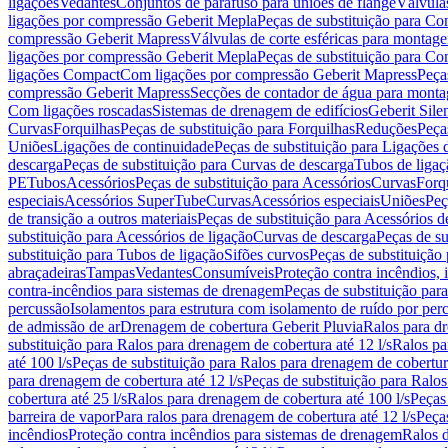
ligações
Vedantes
Conjuntos de parafuso para uniões de flange
Válvula
ligações por compressão Geberit Mepla
Peças de substituição para C
compressão Geberit Mapress
Válvulas de corte esféricas para monta
ligações por compressão Geberit Mepla
Peças de substituição para C
ligações Compact
Com ligações por compressão Geberit Mapress
Peça
compressão Geberit Mapress
Secções de contador de água para monta
Com ligações roscadas
Sistemas de drenagem de edifícios
Geberit Sile
Curvas
Forquilhas
Peças de substituição para Forquilhas
Reduções
Peça
Uniões
Ligações de continuidade
Peças de substituição para Ligações 
descarga
Peças de substituição para Curvas de descarga
Tubos de ligaç
PE
Tubos
Acessórios
Peças de substituição para Acessórios
Curvas
Forq
especiais
Acessórios SuperTube
Curvas
Acessórios especiais
Uniões
Peç
de transição a outros materiais
Peças de substituição para Acessórios de
substituição para Acessórios de ligação
Curvas de descarga
Peças de su
substituição para Tubos de ligação
Sifões curvos
Peças de substituição
abraçadeiras
Tampas
Vedantes
Consumíveis
Proteção contra incêndios,
contra-incêndios para sistemas de drenagem
Peças de substituição par
percussão
Isolamentos para estrutura com isolamento de ruído por per
de admissão de ar
Drenagem de cobertura Geberit Pluvia
Ralos para d
substituição para Ralos para drenagem de cobertura até 12 l/s
Ralos pa
até 100 l/s
Peças de substituição para Ralos para drenagem de cobertura
para drenagem de cobertura até 12 l/s
Peças de substituição para Ralos
cobertura até 25 l/s
Ralos para drenagem de cobertura até 100 l/s
Peças
barreira de vapor
Para ralos para drenagem de cobertura até 12 l/s
Peças
incêndios
Proteção contra incêndios para sistemas de drenagem
Ralos 