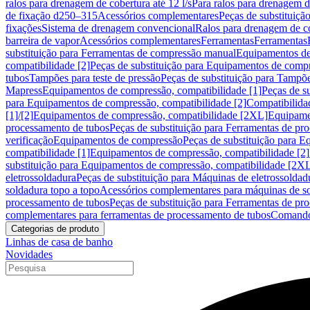
ralos para drenagem de cobertura até 12 l/s
Para ralos para drenagem de
de fixação d250–315
Acessórios complementares
Peças de substituiçã
fixações
Sistema de drenagem convencional
Ralos para drenagem de c
barreira de vapor
Acessórios complementares
Ferramentas
Ferramentas
substituição para Ferramentas de compressão manual
Equipamentos de
compatibilidade [2]
Peças de substituição para Equipamentos de compr
tubos
Tampões para teste de pressão
Peças de substituição para Tampõe
Mapress
Equipamentos de compressão, compatibilidade [1]
Peças de s
para Equipamentos de compressão, compatibilidade [2]
Compatibilida
[1]/[2]
Equipamentos de compressão, compatibilidade [2XL]
Equipamen
processamento de tubos
Peças de substituição para Ferramentas de pr
verificação
Equipamentos de compressão
Peças de substituição para 
compatibilidade [1]
Equipamentos de compressão, compatibilidade [2]
substituição para Equipamentos de compressão, compatibilidade [2X
eletrossoldadura
Peças de substituição para Máquinas de eletrossoldad
soldadura topo a topo
Acessórios complementares para máquinas de so
processamento de tubos
Peças de substituição para Ferramentas de pr
complementares para ferramentas de processamento de tubos
Comando
Categorias de produto
Linhas de casa de banho
Novidades