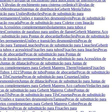
chimento
Válvulas de enchimento para autoclismo de interior
Peças de
a Válvulas de enchimento para cisterna cerâmica
Válvulas de
es
Membranas
Sistemas de distribuição
Geberit Mepla
Tubos
uição para Uniões
Reduções
Peças de substituição para
 permanentes
Uniões e transições desmontáveis
Peças de substituição
gação roscada
Peças de substituição para Coletor com ligação
ara Acessórios complementares
Isolamentos para tubos e
tes
Conjuntos de parafuso para uniões de flange
Geberit Mapress Aço
 substituição para Pontas de abocardar
Reduções
Peças de substituição
iões permanentes
Uniões e transições desmontáveis
Peças de
ição para Tampas
Ligações
Peças de substituição para Ligações
Geberit
a tubos e acessórios
Fixações para tubos
Fixações para ligações
Peças
as de abocardar
Peças de substituição para Pontas de
s de transição permanentes
Peças de substituição para Acessórios de
s
Juntas de dilatação
Peças de substituição para Juntas de
ios complementares para Geberit Mapress Therm
Vedantes
Fixações
Tubos 1.0215
Pontas de tubo
Pontas de abocardar
Peças de substituição
ra Tês
Cruzetas
Peças de substituição para Cruzetas
Uniões
desmontáveis
Juntas de dilatação
Peças de substituição para Juntas de
ios complementares para Geberit Mapress Aço carbono
Vedações para
ças de substituição para Geberit Mapress Cobre
Pontas de
vas
Tês
Peças de substituição para Tês
Cruzetas
Peças de substituição
a Uniões e transições desmontáveis
Tampas
Peças de substituição para
rios complementares para Geberit Mapress Cobre
Peças de
 ligações
Peças de substituição para Fixações para