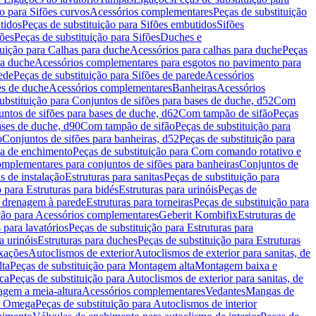
ão para Sifões curvos
Acessórios complementares
Peças de substituição
tidos
Peças de substituição para Sifões embutidos
Sifões
fões
Peças de substituição para Sifões
Duches e
tuição para Calhas para duche
Acessórios para calhas para duche
Peças
ra duche
Acessórios complementares para esgotos no pavimento para
ede
Peças de substituição para Sifões de parede
Acessórios
es de duche
Acessórios complementares
Banheiras
Acessórios
ubstituição para Conjuntos de sifões para bases de duche, d52
Com
untos de sifões para bases de duche, d62
Com tampão de sifão
Peças
ases de duche, d90
Com tampão de sifão
Peças de substituição para
o
Conjuntos de sifões para banheiras, d52
Peças de substituição para
a de enchimento
Peças de substituição para Com comando rotativo e
mplementares para conjuntos de sifões para banheiras
Conjuntos de
s de instalação
Estruturas para sanitas
Peças de substituição para
 para Estruturas para bidés
Estruturas para urinóis
Peças de
m drenagem à parede
Estruturas para torneiras
Peças de substituição para
ição para Acessórios complementares
Geberit Kombifix
Estruturas de
 para lavatórios
Peças de substituição para Estruturas para
a urinóis
Estruturas para duches
Peças de substituição para Estruturas
ixações
Autoclismos de exterior
Autoclismos de exterior para sanitas, de
ta
Peças de substituição para Montagem alta
Montagem baixa e
ica
Peças de substituição para Autoclismos de exterior para sanitas, de
gem a meia-altura
Acessórios complementares
Vedantes
Mangas de
or Omega
Peças de substituição para Autoclismos de interior