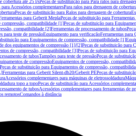
 cobertura até 25 l/s
Peças de substituição para Para ralos para drenage
o para Acessórios complementares
Para ralos para drenagem de cobertur
obertura
Peças de substituição para Ralos para drenagem de cobertura
Es
Ferramentas para Geberit Mepla
Peças de substituição para Ferramentas
 compressão, compatibilidade [1]
Peças de substituição para Equipamen
essão, compatibilidade [2]
Ferramentas de processamento de tubos
Peça
s para teste de pressão
Equipamento para verificação
Ferramentas para 
ubstituição para Equipamentos de compressão, compatibilidade [1]
Equi
de dos equipamentos de compressão [1]/[2]
Peças de substituição para
tos de compressão, compatibilidade [3]
Peças de substituição para Eq
ocessamento de tubos
Tampões para teste de pressão
Peças de substituiçã
Equipamentos de compressão
Equipamentos de compressão, compatibilida
Peças de substituição para Equipamentos de compressão, compatibilida
L]
Ferramentas para Geberit Silent-db20/Geberit PE
Peças de substituiçã
ura
Acessórios complementares para máquinas de eletrossoldadura
Máqui
ldadura topo a topo
Peças de substituição para Acessórios complementa
ocessamento de tubos
Acessórios complementares para ferramentas de p
s remotos
Comandos à distância