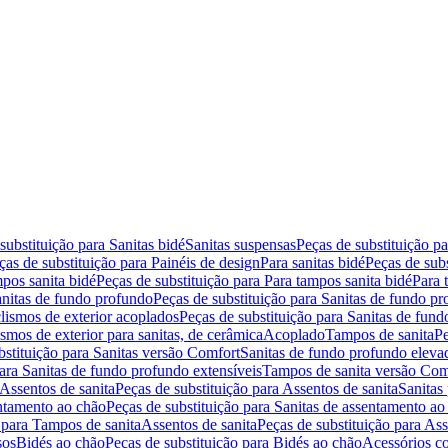
substituição para Sanitas bidé
Sanitas suspensas
Peças de substituição p
ças de substituição para Painéis de design
Para sanitas bidé
Peças de subs
pos sanita bidé
Peças de substituição para Para tampos sanita bidé
Para 
nitas de fundo profundo
Peças de substituição para Sanitas de fundo p
lismos de exterior acoplados
Peças de substituição para Sanitas de fund
smos de exterior para sanitas, de cerâmica
Acoplado
Tampos de sanita
Pe
bstituição para Sanitas versão Comfort
Sanitas de fundo profundo eleva
para Sanitas de fundo profundo extensíveis
Tampos de sanita versão Com
Assentos de sanita
Peças de substituição para Assentos de sanita
Sanitas 
entamento ao chão
Peças de substituição para Sanitas de assentamento ao
 para Tampos de sanita
Assentos de sanita
Peças de substituição para Ass
sos
Bidés ao chão
Peças de substituição para Bidés ao chão
Acessórios c