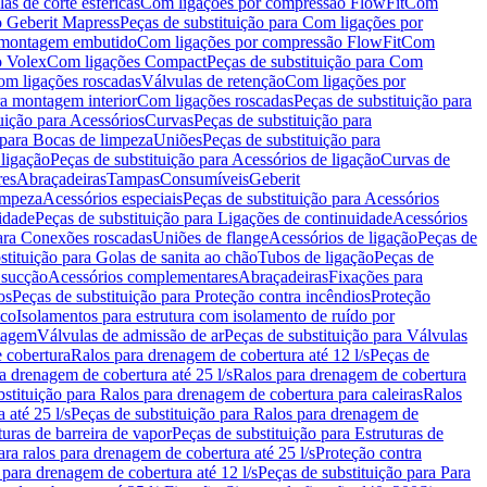
as de corte esféricas
Com ligações por compressão FlowFit
Com
 Geberit Mapress
Peças de substituição para Com ligações por
ra montagem embutido
Com ligações por compressão FlowFit
Com
o Volex
Com ligações Compact
Peças de substituição para Com
m ligações roscadas
Válvulas de retenção
Com ligações por
ra montagem interior
Com ligações roscadas
Peças de substituição para
uição para Acessórios
Curvas
Peças de substituição para
 para Bocas de limpeza
Uniões
Peças de substituição para
 ligação
Peças de substituição para Acessórios de ligação
Curvas de
res
Abraçadeiras
Tampas
Consumíveis
Geberit
limpeza
Acessórios especiais
Peças de substituição para Acessórios
idade
Peças de substituição para Ligações de continuidade
Acessórios
para Conexões roscadas
Uniões de flange
Acessórios de ligação
Peças de
stituição para Golas de sanita ao chão
Tubos de ligação
Peças de
 sucção
Acessórios complementares
Abraçadeiras
Fixações para
os
Peças de substituição para Proteção contra incêndios
Proteção
ico
Isolamentos para estrutura com isolamento de ruído por
enagem
Válvulas de admissão de ar
Peças de substituição para Válvulas
e cobertura
Ralos para drenagem de cobertura até 12 l/s
Peças de
a drenagem de cobertura até 25 l/s
Ralos para drenagem de cobertura
bstituição para Ralos para drenagem de cobertura para caleiras
Ralos
 até 25 l/s
Peças de substituição para Ralos para drenagem de
turas de barreira de vapor
Peças de substituição para Estruturas de
ara ralos para drenagem de cobertura até 25 l/s
Proteção contra
 para drenagem de cobertura até 12 l/s
Peças de substituição para Para