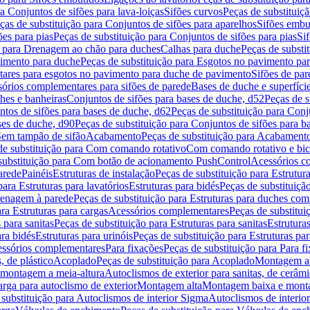
a Conjuntos de sifões para lava-loiças
Sifões curvos
Peças de substituiç
ças de substituição para Conjuntos de sifões para aparelhos
Sifões embu
ões para pias
Peças de substituição para Conjuntos de sifões para pias
Si
o para Drenagem ao chão para duches
Calhas para duche
Peças de substi
imento para duche
Peças de substituição para Esgotos no pavimento pa
tares para esgotos no pavimento para duche de pavimento
Sifões de par
sórios complementares para sifões de parede
Bases de duche e superfíci
ches e banheiras
Conjuntos de sifões para bases de duche, d52
Peças de s
tos de sifões para bases de duche, d62
Peças de substituição para Conj
ses de duche, d90
Peças de substituição para Conjuntos de sifões para b
 Sem tampão de sifão
Acabamento
Peças de substituição para Acabament
de substituição para Com comando rotativo
Com comando rotativo e bic
substituição para Com botão de acionamento PushControl
Acessórios co
arede
Painéis
Estruturas de instalação
Peças de substituição para Estrutura
para Estruturas para lavatórios
Estruturas para bidés
Peças de substituição
renagem à parede
Peças de substituição para Estruturas para duches co
ra Estruturas para cargas
Acessórios complementares
Peças de substitu
 para sanitas
Peças de substituição para Estruturas para sanitas
Estruturas
ara bidés
Estruturas para urinóis
Peças de substituição para Estruturas par
cessórios complementares
Para fixações
Peças de substituição para Para f
, de plástico
Acoplado
Peças de substituição para Acoplado
Montagem al
 montagem a meia-altura
Autoclismos de exterior para sanitas, de cerâm
rga para autoclismo de exterior
Montagem alta
Montagem baixa e monta
 substituição para Autoclismos de interior Sigma
Autoclismos de interi