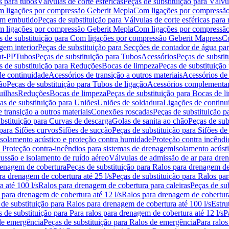
s para tubos
Válvulas de corte esféricas
Peças de substituição para Válvul
om ligações por compressão Geberit Mepla
Com ligações por compressão
gem embutido
Peças de substituição para Válvulas de corte esféricas pa
om ligações por compressão Geberit Mepla
Com ligações por compressã
s de substituição para Com ligações por compressão Geberit Mapress
Co
gem interior
Peças de substituição para Secções de contador de água pa
nt-PP
Tubos
Peças de substituição para Tubos
Acessórios
Peças de substit
s de substituição para Reduções
Bocas de limpeza
Peças de substituição
de continuidade
Acessórios de transição a outros materiais
Acessórios de
ão
Peças de substituição para Tubos de ligação
Acessórios complementa
uilhas
Reduções
Bocas de limpeza
Peças de substituição para Bocas de 
as de substituição para Uniões
Uniões de soldadura
Ligações de continu
 transição a outros materiais
Conexões roscadas
Peças de substituição 
bstituição para Curvas de descarga
Golas de sanita ao chão
Peças de sub
 para Sifões curvos
Sifões de sucção
Peças de substituição para Sifões de
 isolamento acústico e proteção contra humidade
Proteção contra incêndi
a Proteção contra-incêndios para sistemas de drenagem
Isolamento acúst
cussão e isolamento de ruído aéreo
Válvulas de admissão de ar para dr
renagem de cobertura
Peças de substituição para Ralos para drenagem d
ra drenagem de cobertura até 25 l/s
Peças de substituição para Ralos par
 até 100 l/s
Ralos para drenagem de cobertura para caleiras
Peças de su
 para drenagem de cobertura até 12 l/s
Ralos para drenagem de cobertura
 de substituição para Ralos para drenagem de cobertura até 100 l/s
Estru
 de substituição para Para ralos para drenagem de cobertura até 12 l/s
P
de emergência
Peças de substituição para Ralos de emergência
Para ralos