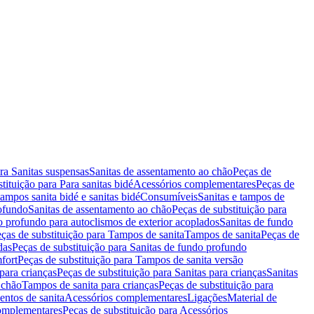
ara Sanitas suspensas
Sanitas de assentamento ao chão
Peças de
tituição para Para sanitas bidé
Acessórios complementares
Peças de
tampos sanita bidé e sanitas bidé
Consumíveis
Sanitas e tampos de
rofundo
Sanitas de assentamento ao chão
Peças de substituição para
o profundo para autoclismos de exterior acoplados
Sanitas de fundo
ças de substituição para Tampos de sanita
Tampos de sanita
Peças de
das
Peças de substituição para Sanitas de fundo profundo
fort
Peças de substituição para Tampos de sanita versão
para crianças
Peças de substituição para Sanitas para crianças
Sanitas
 chão
Tampos de sanita para crianças
Peças de substituição para
entos de sanita
Acessórios complementares
Ligações
Material de
omplementares
Peças de substituição para Acessórios