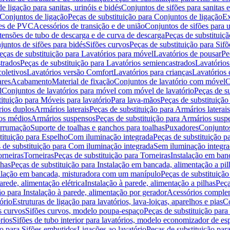
de ligação para sanitas, urinóis e bidés
Conjuntos de sifões para sanitas e
Conjuntos de ligação
Peças de substituição para Conjuntos de ligação
Ex
ões de PVC
Acessórios de transição e de união
Conjuntos de sifões para u
tensões de tubo de descarga e de curva de descarga
Peças de substituiç
juntos de sifões para bidés
Sifões curvos
Peças de substituição para Sif
eças de substituição para Lavatórios para móvel
Lavatórios de pousar
Pe
trados
Peças de substituição para Lavatórios semiencastrados
Lavatórios
coletivos
Lavatórios versão Comfort
Lavatórios para crianças
Lavatórios 
res
Acabamento
Material de fixação
Conjuntos de lavatório com móvel
C
l
Conjuntos de lavatórios para móvel com móvel de lavatório
Peças de s
ituição para Móveis para lavatório
Para lava-mãos
Peças de substituição
rios duplos
Armários laterais
Peças de substituição para Armários laterais
os médios
Armários suspensos
Peças de substituição para Armários susp
arrumação
Suporte de toalhas e ganchos para toalhas
Puxadores
Conjuntos
tituição para Espelho
Com iluminação integrada
Peças de substituição 
 de substituição para Com iluminação integrada
Sem iluminação integr
orneiras
Torneiras
Peças de substituição para Torneiras
Instalação em banc
lhas
Peças de substituição para Instalação em bancada, alimentação a pil
alação em bancada, misturadora com um manípulo
Peças de substituiçã
arede, alimentação elétrica
Instalação à parede, alimentação a pilhas
Peça
ão para Instalação à parede, alimentação por gerador
Acessórios comple
ório
Estruturas de ligação para lavatórios, lava-loiças, aparelhos e pias
Co
s curvos
Sifões curvos, modelo poupa-espaço
Peças de substituição par
rios
Sifões de tubo interior para lavatórios, modelo economizador de es
ão para Sifões embutidos
Ligações ao lavatório
Peças de substituição par