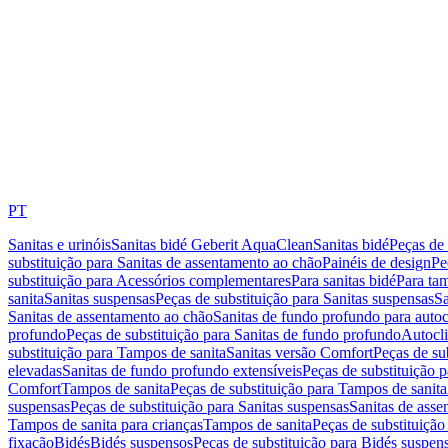
PT
Sanitas e urinóis
Sanitas bidé Geberit AquaClean
Sanitas bidé
Peças de 
substituição para Sanitas de assentamento ao chão
Painéis de design
Pe
substituição para Acessórios complementares
Para sanitas bidé
Para tam
sanita
Sanitas suspensas
Peças de substituição para Sanitas suspensas
Sa
Sanitas de assentamento ao chão
Sanitas de fundo profundo para autoc
profundo
Peças de substituição para Sanitas de fundo profundo
Autocli
substituição para Tampos de sanita
Sanitas versão Comfort
Peças de su
elevadas
Sanitas de fundo profundo extensíveis
Peças de substituição 
Comfort
Tampos de sanita
Peças de substituição para Tampos de sanita
suspensas
Peças de substituição para Sanitas suspensas
Sanitas de ass
Tampos de sanita para crianças
Tampos de sanita
Peças de substituição
fixação
Bidés
Bidés suspensos
Peças de substituição para Bidés suspen