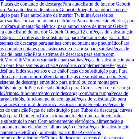
a Placas de comando de descarga
Para autoclismo de interior Geberit
ara Para autoclismo de interior Geberit Omega
Para autoclismo de
uição para Para autoclismo de interior Twinline
Acessórios
para sanitas com acionamento eletrónico
Para alimentação elétrica, para
2 cm
Para alimentação elétrica, para autoclismos de interior Geberit
para autoclismo de interior Geberit Omega 12 cm
Peças de substituição
rit Sigma 12 cm
Peças de substituição para Para alimentação a pilhas,
Sistemas de descarga para sanitas com acionamento pneumático
Para
os complementares para sistemas de descarga para sanitas
Peças de
tos de instalação
Para sistemas de descarga para sanita com
it Monolith
Módulos sanitários para sanitas
Peças de substituição para
ção para Para sanitas ao chão
Acessórios complementares
Peças de
dés
Para bidés suspensos e ao chão
Peças de substituição para Para
 descarga, com rebordo
Sem tampa
Peças de substituição para Sem
 sistema de descarga embutido para urinol ou com montagem
inóis integrado
Peças de substituição para Com sistema de descarga
do
Urinóis, funcionamento com descarga, com/para tampa
Peças de
carga
Urinóis, funcionamento sem água
Peças de substituição para
aradores de urinol de vidro
Acessórios complementares
Peças de
os de transição
Peças de substituição para Tubos de descarga, curvas
ição para De interior
Com acionamento eletrónico, alimentação
e substituição para Com acionamento eletrónico, alimentação a
acionamento eletrónico, alimentação elétrica
Peças de substituição
namento eletrónico, alimentação a pilhas
Acessórios
rutura e de substituição
Tubos de descarga, curvas de descarga e