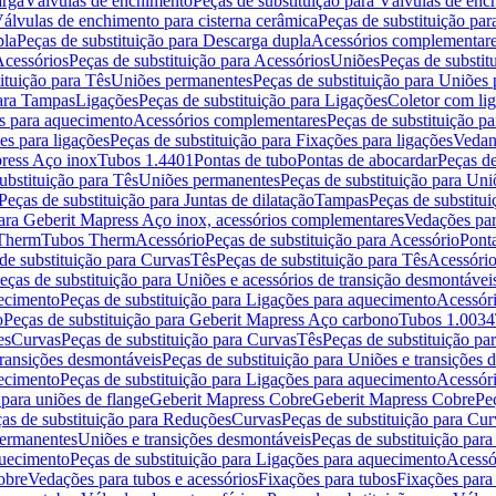
arga
Válvulas de enchimento
Peças de substituição para Válvulas de en
álvulas de enchimento para cisterna cerâmica
Peças de substituição par
pla
Peças de substituição para Descarga dupla
Acessórios complementar
cessórios
Peças de substituição para Acessórios
Uniões
Peças de substit
ituição para Tês
Uniões permanentes
Peças de substituição para Uniões
para Tampas
Ligações
Peças de substituição para Ligações
Coletor com li
es para aquecimento
Acessórios complementares
Peças de substituição p
es para ligações
Peças de substituição para Fixações para ligações
Vedan
press Aço inox
Tubos 1.4401
Pontas de tubo
Pontas de abocardar
Peças de
ubstituição para Tês
Uniões permanentes
Peças de substituição para Un
Peças de substituição para Juntas de dilatação
Tampas
Peças de substitu
para Geberit Mapress Aço inox, acessórios complementares
Vedações par
 Therm
Tubos Therm
Acessório
Peças de substituição para Acessório
Pont
de substituição para Curvas
Tês
Peças de substituição para Tês
Acessório
eças de substituição para Uniões e acessórios de transição desmontávei
ecimento
Peças de substituição para Ligações para aquecimento
Acessór
o
Peças de substituição para Geberit Mapress Aço carbono
Tubos 1.0034
es
Curvas
Peças de substituição para Curvas
Tês
Peças de substituição pa
transições desmontáveis
Peças de substituição para Uniões e transições 
ecimento
Peças de substituição para Ligações para aquecimento
Acessór
para uniões de flange
Geberit Mapress Cobre
Geberit Mapress Cobre
Pe
as de substituição para Reduções
Curvas
Peças de substituição para Cur
permanentes
Uniões e transições desmontáveis
Peças de substituição par
quecimento
Peças de substituição para Ligações para aquecimento
Acessó
obre
Vedações para tubos e acessórios
Fixações para tubos
Fixações para