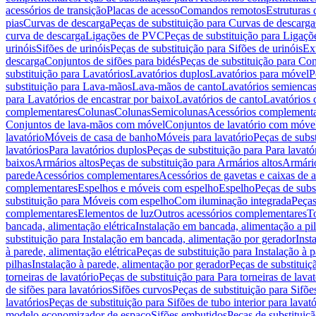
acessórios de transição
Placas de acesso
Comandos remotos
Estruturas 
pias
Curvas de descarga
Peças de substituição para Curvas de descarga
curva de descarga
Ligações de PVC
Peças de substituição para Ligaç
urinóis
Sifões de urinóis
Peças de substituição para Sifões de urinóis
Ex
descarga
Conjuntos de sifões para bidés
Peças de substituição para Con
substituição para Lavatórios
Lavatórios duplos
Lavatórios para móvel
P
substituição para Lava-mãos
Lava-mãos de canto
Lavatórios semiencas
para Lavatórios de encastrar por baixo
Lavatórios de canto
Lavatórios 
complementares
Colunas
Colunas
Semicolunas
Acessórios complementa
Conjuntos de lava-mãos com móvel
Conjuntos de lavatório com móve
lavatório
Móveis de casa de banho
Móveis para lavatório
Peças de subst
lavatórios
Para lavatórios duplos
Peças de substituição para Para lavató
baixos
Armários altos
Peças de substituição para Armários altos
Armári
parede
Acessórios complementares
Acessórios de gavetas e caixas de 
complementares
Espelhos e móveis com espelho
Espelho
Peças de subs
substituição para Móveis com espelho
Com iluminação integrada
Peças
complementares
Elementos de luz
Outros acessórios complementares
T
bancada, alimentação elétrica
Instalação em bancada, alimentação a pi
substituição para Instalação em bancada, alimentação por gerador
Inst
à parede, alimentação elétrica
Peças de substituição para Instalação à p
pilhas
Instalação à parede, alimentação por gerador
Peças de substituiç
torneiras de lavatório
Peças de substituição para Para torneiras de lavat
de sifões para lavatórios
Sifões curvos
Peças de substituição para Sifõe
lavatórios
Peças de substituição para Sifões de tubo interior para lavató
modelo economizador de espaço
Sifões embutidos
Peças de substituiç