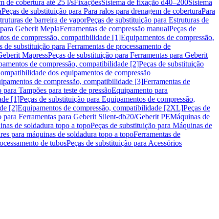
m de cobertura até 25 l/s
Fixações
Sistema de fixação d40–200
Sistema
a
Peças de substituição para Para ralos para drenagem de cobertura
Para
truturas de barreira de vapor
Peças de substituição para Estruturas de
 para Geberit Mepla
Ferramentas de compressão manual
Peças de
tos de compressão, compatibilidade [1]
Equipamentos de compressão,
s de substituição para Ferramentas de processamento de
Geberit Mapress
Peças de substituição para Ferramentas para Geberit
pamentos de compressão, compatibilidade [2]
Peças de substituição
 Compatibilidade dos equipamentos de compressão
uipamentos de compressão, compatibilidade [3]
Ferramentas de
o para Tampões para teste de pressão
Equipamento para
de [1]
Peças de substituição para Equipamentos de compressão,
de [2]
Equipamentos de compressão, compatibilidade [2XL]
Peças de
o para Ferramentas para Geberit Silent-db20/Geberit PE
Máquinas de
nas de soldadura topo a topo
Peças de substituição para Máquinas de
res para máquinas de soldadura topo a topo
Ferramentas de
rocessamento de tubos
Peças de substituição para Acessórios