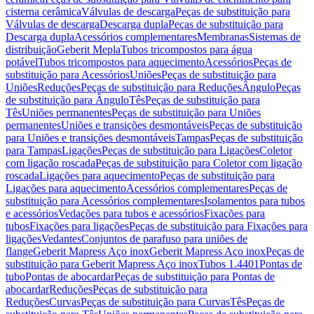
cisterna cerâmica
Válvulas de descarga
Peças de substituição para
Válvulas de descarga
Descarga dupla
Peças de substituição para
Descarga dupla
Acessórios complementares
Membranas
Sistemas de
distribuição
Geberit Mepla
Tubos tricompostos para água
potável
Tubos tricompostos para aquecimento
Acessórios
Peças de
substituição para Acessórios
Uniões
Peças de substituição para
Uniões
Reduções
Peças de substituição para Reduções
Ângulo
Peças
de substituição para Ângulo
Tês
Peças de substituição para
Tês
Uniões permanentes
Peças de substituição para Uniões
permanentes
Uniões e transições desmontáveis
Peças de substituição
para Uniões e transições desmontáveis
Tampas
Peças de substituição
para Tampas
Ligações
Peças de substituição para Ligações
Coletor
com ligação roscada
Peças de substituição para Coletor com ligação
roscada
Ligações para aquecimento
Peças de substituição para
Ligações para aquecimento
Acessórios complementares
Peças de
substituição para Acessórios complementares
Isolamentos para tubos
e acessórios
Vedações para tubos e acessórios
Fixações para
tubos
Fixações para ligações
Peças de substituição para Fixações para
ligações
Vedantes
Conjuntos de parafuso para uniões de
flange
Geberit Mapress Aço inox
Geberit Mapress Aço inox
Peças de
substituição para Geberit Mapress Aço inox
Tubos 1.4401
Pontas de
tubo
Pontas de abocardar
Peças de substituição para Pontas de
abocardar
Reduções
Peças de substituição para
Reduções
Curvas
Peças de substituição para Curvas
Tês
Peças de