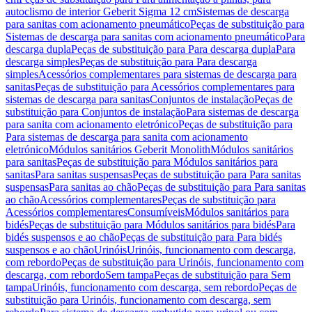
autoclismo de interior Geberit Sigma 12 cm
Sistemas de descarga
para sanitas com acionamento pneumático
Peças de substituição para
Sistemas de descarga para sanitas com acionamento pneumático
Para
descarga dupla
Peças de substituição para Para descarga dupla
Para
descarga simples
Peças de substituição para Para descarga
simples
Acessórios complementares para sistemas de descarga para
sanitas
Peças de substituição para Acessórios complementares para
sistemas de descarga para sanitas
Conjuntos de instalação
Peças de
substituição para Conjuntos de instalação
Para sistemas de descarga
para sanita com acionamento eletrónico
Peças de substituição para
Para sistemas de descarga para sanita com acionamento
eletrónico
Módulos sanitários Geberit Monolith
Módulos sanitários
para sanitas
Peças de substituição para Módulos sanitários para
sanitas
Para sanitas suspensas
Peças de substituição para Para sanitas
suspensas
Para sanitas ao chão
Peças de substituição para Para sanitas
ao chão
Acessórios complementares
Peças de substituição para
Acessórios complementares
Consumíveis
Módulos sanitários para
bidés
Peças de substituição para Módulos sanitários para bidés
Para
bidés suspensos e ao chão
Peças de substituição para Para bidés
suspensos e ao chão
Urinóis
Urinóis, funcionamento com descarga,
com rebordo
Peças de substituição para Urinóis, funcionamento com
descarga, com rebordo
Sem tampa
Peças de substituição para Sem
tampa
Urinóis, funcionamento com descarga, sem rebordo
Peças de
substituição para Urinóis, funcionamento com descarga, sem