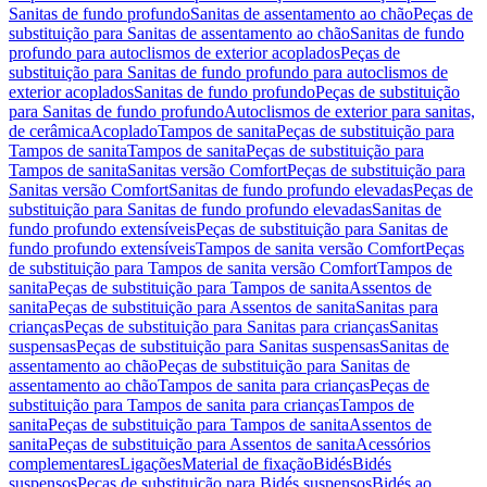
Sanitas de fundo profundo
Sanitas de assentamento ao chão
Peças de
substituição para Sanitas de assentamento ao chão
Sanitas de fundo
profundo para autoclismos de exterior acoplados
Peças de
substituição para Sanitas de fundo profundo para autoclismos de
exterior acoplados
Sanitas de fundo profundo
Peças de substituição
para Sanitas de fundo profundo
Autoclismos de exterior para sanitas,
de cerâmica
Acoplado
Tampos de sanita
Peças de substituição para
Tampos de sanita
Tampos de sanita
Peças de substituição para
Tampos de sanita
Sanitas versão Comfort
Peças de substituição para
Sanitas versão Comfort
Sanitas de fundo profundo elevadas
Peças de
substituição para Sanitas de fundo profundo elevadas
Sanitas de
fundo profundo extensíveis
Peças de substituição para Sanitas de
fundo profundo extensíveis
Tampos de sanita versão Comfort
Peças
de substituição para Tampos de sanita versão Comfort
Tampos de
sanita
Peças de substituição para Tampos de sanita
Assentos de
sanita
Peças de substituição para Assentos de sanita
Sanitas para
crianças
Peças de substituição para Sanitas para crianças
Sanitas
suspensas
Peças de substituição para Sanitas suspensas
Sanitas de
assentamento ao chão
Peças de substituição para Sanitas de
assentamento ao chão
Tampos de sanita para crianças
Peças de
substituição para Tampos de sanita para crianças
Tampos de
sanita
Peças de substituição para Tampos de sanita
Assentos de
sanita
Peças de substituição para Assentos de sanita
Acessórios
complementares
Ligações
Material de fixação
Bidés
Bidés
suspensos
Peças de substituição para Bidés suspensos
Bidés ao