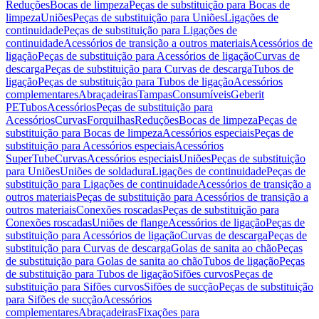
Reduções
Bocas de limpeza
Peças de substituição para Bocas de
limpeza
Uniões
Peças de substituição para Uniões
Ligações de
continuidade
Peças de substituição para Ligações de
continuidade
Acessórios de transição a outros materiais
Acessórios de
ligação
Peças de substituição para Acessórios de ligação
Curvas de
descarga
Peças de substituição para Curvas de descarga
Tubos de
ligação
Peças de substituição para Tubos de ligação
Acessórios
complementares
Abraçadeiras
Tampas
Consumíveis
Geberit
PE
Tubos
Acessórios
Peças de substituição para
Acessórios
Curvas
Forquilhas
Reduções
Bocas de limpeza
Peças de
substituição para Bocas de limpeza
Acessórios especiais
Peças de
substituição para Acessórios especiais
Acessórios
SuperTube
Curvas
Acessórios especiais
Uniões
Peças de substituição
para Uniões
Uniões de soldadura
Ligações de continuidade
Peças de
substituição para Ligações de continuidade
Acessórios de transição a
outros materiais
Peças de substituição para Acessórios de transição a
outros materiais
Conexões roscadas
Peças de substituição para
Conexões roscadas
Uniões de flange
Acessórios de ligação
Peças de
substituição para Acessórios de ligação
Curvas de descarga
Peças de
substituição para Curvas de descarga
Golas de sanita ao chão
Peças
de substituição para Golas de sanita ao chão
Tubos de ligação
Peças
de substituição para Tubos de ligação
Sifões curvos
Peças de
substituição para Sifões curvos
Sifões de sucção
Peças de substituição
para Sifões de sucção
Acessórios
complementares
Abraçadeiras
Fixações para