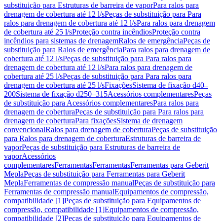
substituição para Estruturas de barreira de vapor
Para ralos para
drenagem de cobertura até 12 l/s
Peças de substituição para Para
ralos para drenagem de cobertura até 12 l/s
Para ralos para drenagem
de cobertura até 25 l/s
Proteção contra incêndios
Proteção contra
incêndios para sistemas de drenagem
Ralos de emergência
Peças de
substituição para Ralos de emergência
Para ralos para drenagem de
cobertura até 12 l/s
Peças de substituição para Para ralos para
drenagem de cobertura até 12 l/s
Para ralos para drenagem de
cobertura até 25 l/s
Peças de substituição para Para ralos para
drenagem de cobertura até 25 l/s
Fixações
Sistema de fixação d40–
200
Sistema de fixação d250–315
Acessórios complementares
Peças
de substituição para Acessórios complementares
Para ralos para
drenagem de cobertura
Peças de substituição para Para ralos para
drenagem de cobertura
Para fixações
Sistema de drenagem
convencional
Ralos para drenagem de cobertura
Peças de substituição
para Ralos para drenagem de cobertura
Estruturas de barreira de
vapor
Peças de substituição para Estruturas de barreira de
vapor
Acessórios
complementares
Ferramentas
Ferramentas
Ferramentas para Geberit
Mepla
Peças de substituição para Ferramentas para Geberit
Mepla
Ferramentas de compressão manual
Peças de substituição para
Ferramentas de compressão manual
Equipamentos de compressão,
compatibilidade [1]
Peças de substituição para Equipamentos de
compressão, compatibilidade [1]
Equipamentos de compressão,
compatibilidade [2]
Peças de substituição para Equipamentos de