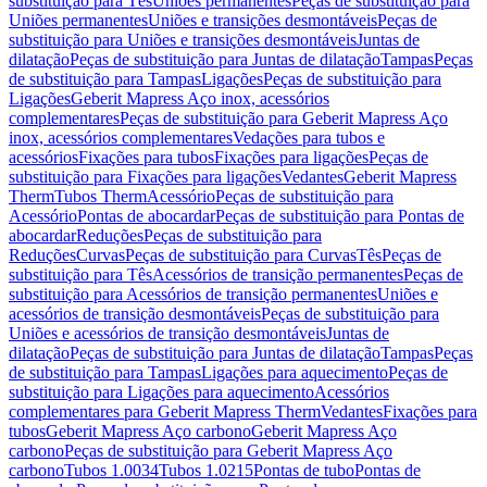
substituição para Tês
Uniões permanentes
Peças de substituição para
Uniões permanentes
Uniões e transições desmontáveis
Peças de
substituição para Uniões e transições desmontáveis
Juntas de
dilatação
Peças de substituição para Juntas de dilatação
Tampas
Peças
de substituição para Tampas
Ligações
Peças de substituição para
Ligações
Geberit Mapress Aço inox, acessórios
complementares
Peças de substituição para Geberit Mapress Aço
inox, acessórios complementares
Vedações para tubos e
acessórios
Fixações para tubos
Fixações para ligações
Peças de
substituição para Fixações para ligações
Vedantes
Geberit Mapress
Therm
Tubos Therm
Acessório
Peças de substituição para
Acessório
Pontas de abocardar
Peças de substituição para Pontas de
abocardar
Reduções
Peças de substituição para
Reduções
Curvas
Peças de substituição para Curvas
Tês
Peças de
substituição para Tês
Acessórios de transição permanentes
Peças de
substituição para Acessórios de transição permanentes
Uniões e
acessórios de transição desmontáveis
Peças de substituição para
Uniões e acessórios de transição desmontáveis
Juntas de
dilatação
Peças de substituição para Juntas de dilatação
Tampas
Peças
de substituição para Tampas
Ligações para aquecimento
Peças de
substituição para Ligações para aquecimento
Acessórios
complementares para Geberit Mapress Therm
Vedantes
Fixações para
tubos
Geberit Mapress Aço carbono
Geberit Mapress Aço
carbono
Peças de substituição para Geberit Mapress Aço
carbono
Tubos 1.0034
Tubos 1.0215
Pontas de tubo
Pontas de