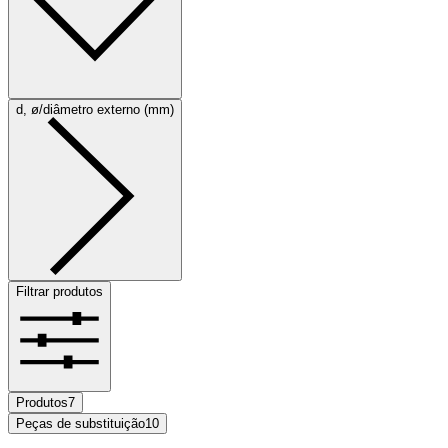
d, ø/diâmetro externo (mm)
Filtrar produtos
Produtos
7
Peças de substituição
10