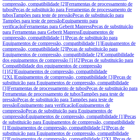
compressão, compatibilidade [2]
Ferramentas de processamento de
tubos
Peças de substituição para Ferramentas de processamento de
tubos
Tampões para teste de pressão
Peças de substituição para
Tampões para teste de pressão
Equipamento para
verificação
Ferramentas para Geberit Mapress
Peças de substituição
para Ferramentas para Geberit Mapress
Equipamentos de
compressão, compatibilidade [1]
Peças de substituição para
Equipamentos de compressão, compatibilidade [1]
Equipamentos de
compressão, compatibilidade [2]
Peças de substituição para
Equipamentos de compressão, compatibilidade [2]
Compatibilidade
dos equipamentos de compressão [1]/[2]
Peças de substituição para
Compatibilidade dos equipamentos de compressão
[1]/[2]
Equipamentos de compressão, compatibilidade
[2XL]
Equipamentos de compressão, compatibilidade [3]
Peças de
substituição para Equipamentos de compressão, compatibilidade
[3]
Ferramentas de processamento de tubos
Peças de substituição para
Ferramentas de processamento de tubos
Tampões para teste de
pressão
Peças de substituição para Tampões para teste de
pressão
Equipamento para verificação
Equipamentos de
compressão
Peças de substituição para Equipamentos de
compressão
Equipamentos de compressão, compatibilidade [1]
Peças
de substituição para Equipamentos de compressão, compatibilidade
[1]
Equipamentos de compressão, compatibilidade [2]
Peças de
substituição para Equipamentos de compressão, compatibilidade
[2]
Equipamentos de compressão, compatibilidade [2XL]
Peças de