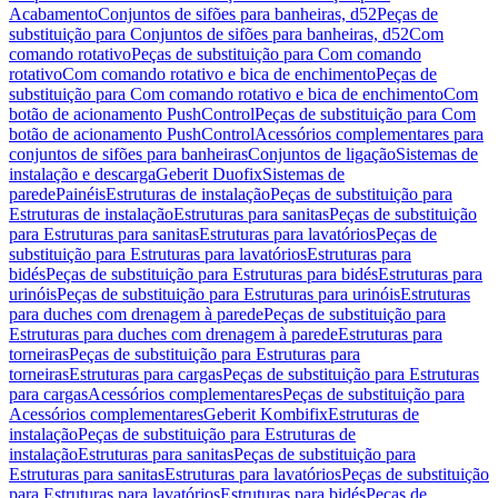
Acabamento
Conjuntos de sifões para banheiras, d52
Peças de
substituição para Conjuntos de sifões para banheiras, d52
Com
comando rotativo
Peças de substituição para Com comando
rotativo
Com comando rotativo e bica de enchimento
Peças de
substituição para Com comando rotativo e bica de enchimento
Com
botão de acionamento PushControl
Peças de substituição para Com
botão de acionamento PushControl
Acessórios complementares para
conjuntos de sifões para banheiras
Conjuntos de ligação
Sistemas de
instalação e descarga
Geberit Duofix
Sistemas de
parede
Painéis
Estruturas de instalação
Peças de substituição para
Estruturas de instalação
Estruturas para sanitas
Peças de substituição
para Estruturas para sanitas
Estruturas para lavatórios
Peças de
substituição para Estruturas para lavatórios
Estruturas para
bidés
Peças de substituição para Estruturas para bidés
Estruturas para
urinóis
Peças de substituição para Estruturas para urinóis
Estruturas
para duches com drenagem à parede
Peças de substituição para
Estruturas para duches com drenagem à parede
Estruturas para
torneiras
Peças de substituição para Estruturas para
torneiras
Estruturas para cargas
Peças de substituição para Estruturas
para cargas
Acessórios complementares
Peças de substituição para
Acessórios complementares
Geberit Kombifix
Estruturas de
instalação
Peças de substituição para Estruturas de
instalação
Estruturas para sanitas
Peças de substituição para
Estruturas para sanitas
Estruturas para lavatórios
Peças de substituição
para Estruturas para lavatórios
Estruturas para bidés
Peças de