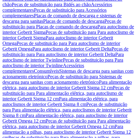
chão
Peças de substituição para Bidés ao chão
Acessórios
complementares
Peças de substituição para Acessórios
complementares
Placas de comando de descarga e sistemas de
descarga para sanitas
Placas de comando de descarga
Peças de
substituição para Placas de comando de descarga
Para autoclismo de
interior Geberit Sigma
Peças de substituição para Para autoclismo de
interior Geberit Sigma
Para autoclismo de interior Geberit
Omega
Peças de substituição para Para autoclismo de interior
Geberit Omega
Para autoclismo de interior Geberit Delta
Peças de
substituição para Para autoclismo de interior Geberit Delta
Para
autoclismo de interior Twinline
Peças de substituição para Para
autoclismo de interior Twinline
Acessórios
complementares
Consumíveis
Sistemas de descarga para sanitas com
acionamento eletrónico
Peças de substituição para Sistemas de
descarga para sanitas com acionamento eletrónico
Para alimentação
elétrica, para autoclismo de interior Geberit Sigma 12 cm
Peças de
substituição para Para alimentação elétrica, para autoclismo de
interior Geberit Sigma 12 cm
Para alimentação elétrica, para
autoclismos de interior Geberit Sigma 8 cm
Peças de substituição
para Para alimentação elétrica, para autoclismos de interior Geberit
Sigma 8 cm
Para alimentação elétrica, para autoclismo de interior
Geberit Omega 12 cm
Peças de substituição para Para alimentação
elétrica, para autoclismo de interior Geberit Omega 12 cm
Para
alimentação a pilhas, para autoclismo de interior Geberit Sigma 12
cm
Peças de substituição para Para alimentação a pilhas, para