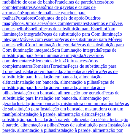
mobiliário de casa de banho
Prateleiras de parede
Acessórios
complementares
Acessórios de gavetas e caixas de
arrumação
Suporte de toalhas e ganchos para
toalhas
Puxadores
Conjuntos de pés de apoio
Quadros
magnéticos
Outros acessórios complementares
Espelhos e móveis
com espelho
Espelho
Peças de substituição para Espelho
Com
iluminação integrada
Peças de substituição para Com iluminação
integrada
Móveis com espelho
Peças de substituição para Móveis
com espelho
Com iluminação integrada
Peças de substituição para
Com iluminação integrada
Sem iluminação integrada
Peças de
substituição para Sem iluminação integrada
Acessórios
complementares
Elementos de luz
Outros acessórios
complementares
Torneiras
Torneiras
Peças de substituição para
Torneiras
Instalação em bancada, alimentação elétrica
Peças de
substituição para Instalação em bancada, alimentação
elétrica
Instalação em bancada, alimentação a pilhas
Peças de
substituição para Instalação em bancada, alimentação a
pilhas
Instalação em bancada, alimentação por gerador
Peças de
substituição para Instalação em bancada, alimentação por
gerador
Instalação em bancada, misturadora com um manípulo
Peças
de substituição para Instalação em bancada, misturadora com um
manípulo
Instalação à parede, alimentação elétrica
Peças de
substituição para Instalação à parede, alimentação elétrica
Instalação
à parede, alimentação a pilhas
Peças de substituição para Instalação à
parede, alimentação a pilhas
Instalação à parede, alimentação por