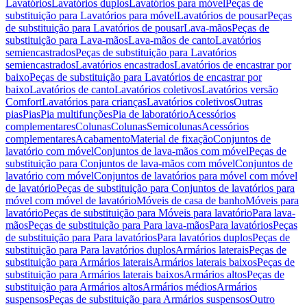
Lavatórios
Lavatórios duplos
Lavatórios para móvel
Peças de
substituição para Lavatórios para móvel
Lavatórios de pousar
Peças
de substituição para Lavatórios de pousar
Lava-mãos
Peças de
substituição para Lava-mãos
Lava-mãos de canto
Lavatórios
semiencastrados
Peças de substituição para Lavatórios
semiencastrados
Lavatórios encastrados
Lavatórios de encastrar por
baixo
Peças de substituição para Lavatórios de encastrar por
baixo
Lavatórios de canto
Lavatórios coletivos
Lavatórios versão
Comfort
Lavatórios para crianças
Lavatórios coletivos
Outras
pias
Pias
Pia multifunções
Pia de laboratório
Acessórios
complementares
Colunas
Colunas
Semicolunas
Acessórios
complementares
Acabamento
Material de fixação
Conjuntos de
lavatório com móvel
Conjuntos de lava-mãos com móvel
Peças de
substituição para Conjuntos de lava-mãos com móvel
Conjuntos de
lavatório com móvel
Conjuntos de lavatórios para móvel com móvel
de lavatório
Peças de substituição para Conjuntos de lavatórios para
móvel com móvel de lavatório
Móveis de casa de banho
Móveis para
lavatório
Peças de substituição para Móveis para lavatório
Para lava-
mãos
Peças de substituição para Para lava-mãos
Para lavatórios
Peças
de substituição para Para lavatórios
Para lavatórios duplos
Peças de
substituição para Para lavatórios duplos
Armários laterais
Peças de
substituição para Armários laterais
Armários laterais baixos
Peças de
substituição para Armários laterais baixos
Armários altos
Peças de
substituição para Armários altos
Armários médios
Armários
suspensos
Peças de substituição para Armários suspensos
Outro