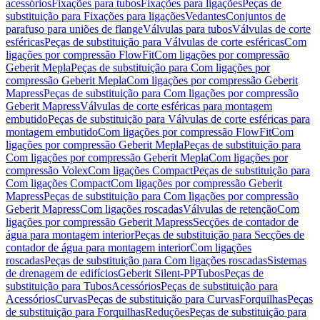
acessórios
Fixações para tubos
Fixações para ligações
Peças de
substituição para Fixações para ligações
Vedantes
Conjuntos de
parafuso para uniões de flange
Válvulas para tubos
Válvulas de corte
esféricas
Peças de substituição para Válvulas de corte esféricas
Com
ligações por compressão FlowFit
Com ligações por compressão
Geberit Mepla
Peças de substituição para Com ligações por
compressão Geberit Mepla
Com ligações por compressão Geberit
Mapress
Peças de substituição para Com ligações por compressão
Geberit Mapress
Válvulas de corte esféricas para montagem
embutido
Peças de substituição para Válvulas de corte esféricas para
montagem embutido
Com ligações por compressão FlowFit
Com
ligações por compressão Geberit Mepla
Peças de substituição para
Com ligações por compressão Geberit Mepla
Com ligações por
compressão Volex
Com ligações Compact
Peças de substituição para
Com ligações Compact
Com ligações por compressão Geberit
Mapress
Peças de substituição para Com ligações por compressão
Geberit Mapress
Com ligações roscadas
Válvulas de retenção
Com
ligações por compressão Geberit Mapress
Secções de contador de
água para montagem interior
Peças de substituição para Secções de
contador de água para montagem interior
Com ligações
roscadas
Peças de substituição para Com ligações roscadas
Sistemas
de drenagem de edifícios
Geberit Silent-PP
Tubos
Peças de
substituição para Tubos
Acessórios
Peças de substituição para
Acessórios
Curvas
Peças de substituição para Curvas
Forquilhas
Peças
de substituição para Forquilhas
Reduções
Peças de substituição para