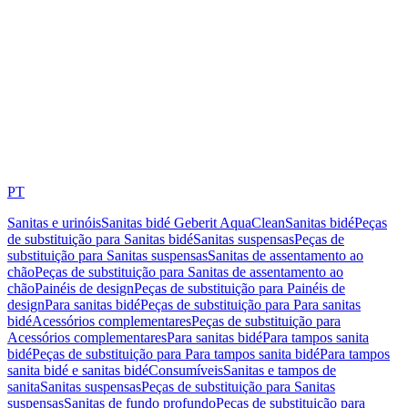
PT
Sanitas e urinóis
Sanitas bidé Geberit AquaClean
Sanitas bidé
Peças
de substituição para Sanitas bidé
Sanitas suspensas
Peças de
substituição para Sanitas suspensas
Sanitas de assentamento ao
chão
Peças de substituição para Sanitas de assentamento ao
chão
Painéis de design
Peças de substituição para Painéis de
design
Para sanitas bidé
Peças de substituição para Para sanitas
bidé
Acessórios complementares
Peças de substituição para
Acessórios complementares
Para sanitas bidé
Para tampos sanita
bidé
Peças de substituição para Para tampos sanita bidé
Para tampos
sanita bidé e sanitas bidé
Consumíveis
Sanitas e tampos de
sanita
Sanitas suspensas
Peças de substituição para Sanitas
suspensas
Sanitas de fundo profundo
Peças de substituição para