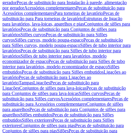
gerador
Peças de substituição para Instalação à parede, alimentação
por gerador
Acessórios complementares
Peças de substituição para
Acessórios complementares
Para torneiras de lavatório
Peças de
substituição para Para torneiras de lavatório
Estruturas de ligação
para lavatórios, lava-loiças, aparelhos e pias
Conjuntos de sifões para
lavatórios
Peças de substituição para Conjuntos de sifões para
lavatórios
Sifões curvos
Peças de substituição para Sifões
curvos
Sifões curvos, modelo poupa-espaço
Peças de substituição
para Sifões curvos, modelo poupa-espaço
Sifões de tubo interior para
lavatórios
Peças de substituição para Sifões de tubo interior para
lavatórios
Sifões de tubo interior para lavatórios, modelo
economizador de espaço
Peças de substituição para Sifões de tubo
interior para lavatórios, modelo economizador de espaço
Sifões
embutidos
Peças de substituição para Sifões embutidos
Ligações ao
lavatório
Peças de substituição para Ligações ao
lavatório
Tampas
Ligações
Peças de substituição para
Ligações
Conjuntos de sifões para lava-loiças
Peças de substituição
para Conjuntos de sifões para lava-loiças
Sifões curvos
Peças de
substituição para Sifões curvos
Acessórios complementares
Peças de
substituição para Acessórios complementares
Conjuntos de sifões
para aparelhos
Peças de substituição para Conjuntos de sifões para
aparelhos
Sifões embutidos
Peças de substituição para Sifões
embutidos
Sifões exteriores
Peças de substituição para Sifões
exteriores
Conjuntos de sifões para pias
Peças de substituição para
Conjuntos de sifões para pias
Sifões
Peças de substituição para