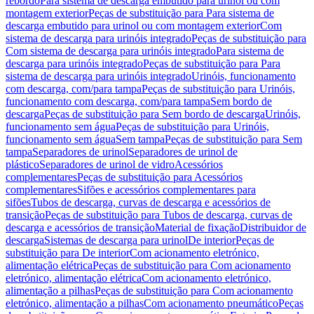
rebordo
Para sistema de descarga embutido para urinol ou com
montagem exterior
Peças de substituição para Para sistema de
descarga embutido para urinol ou com montagem exterior
Com
sistema de descarga para urinóis integrado
Peças de substituição para
Com sistema de descarga para urinóis integrado
Para sistema de
descarga para urinóis integrado
Peças de substituição para Para
sistema de descarga para urinóis integrado
Urinóis, funcionamento
com descarga, com/para tampa
Peças de substituição para Urinóis,
funcionamento com descarga, com/para tampa
Sem bordo de
descarga
Peças de substituição para Sem bordo de descarga
Urinóis,
funcionamento sem água
Peças de substituição para Urinóis,
funcionamento sem água
Sem tampa
Peças de substituição para Sem
tampa
Separadores de urinol
Separadores de urinol de
plástico
Separadores de urinol de vidro
Acessórios
complementares
Peças de substituição para Acessórios
complementares
Sifões e acessórios complementares para
sifões
Tubos de descarga, curvas de descarga e acessórios de
transição
Peças de substituição para Tubos de descarga, curvas de
descarga e acessórios de transição
Material de fixação
Distribuidor de
descarga
Sistemas de descarga para urinol
De interior
Peças de
substituição para De interior
Com acionamento eletrónico,
alimentação elétrica
Peças de substituição para Com acionamento
eletrónico, alimentação elétrica
Com acionamento eletrónico,
alimentação a pilhas
Peças de substituição para Com acionamento
eletrónico, alimentação a pilhas
Com acionamento pneumático
Peças