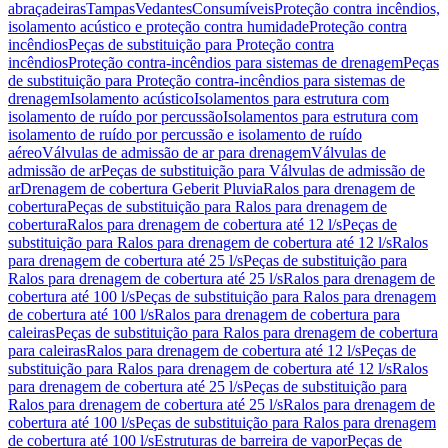
abraçadeiras
Tampas
Vedantes
Consumíveis
Proteção contra incêndios,
isolamento acústico e proteção contra humidade
Proteção contra
incêndios
Peças de substituição para Proteção contra
incêndios
Proteção contra-incêndios para sistemas de drenagem
Peças
de substituição para Proteção contra-incêndios para sistemas de
drenagem
Isolamento acústico
Isolamentos para estrutura com
isolamento de ruído por percussão
Isolamentos para estrutura com
isolamento de ruído por percussão e isolamento de ruído
aéreo
Válvulas de admissão de ar para drenagem
Válvulas de
admissão de ar
Peças de substituição para Válvulas de admissão de
ar
Drenagem de cobertura Geberit Pluvia
Ralos para drenagem de
cobertura
Peças de substituição para Ralos para drenagem de
cobertura
Ralos para drenagem de cobertura até 12 l/s
Peças de
substituição para Ralos para drenagem de cobertura até 12 l/s
Ralos
para drenagem de cobertura até 25 l/s
Peças de substituição para
Ralos para drenagem de cobertura até 25 l/s
Ralos para drenagem de
cobertura até 100 l/s
Peças de substituição para Ralos para drenagem
de cobertura até 100 l/s
Ralos para drenagem de cobertura para
caleiras
Peças de substituição para Ralos para drenagem de cobertura
para caleiras
Ralos para drenagem de cobertura até 12 l/s
Peças de
substituição para Ralos para drenagem de cobertura até 12 l/s
Ralos
para drenagem de cobertura até 25 l/s
Peças de substituição para
Ralos para drenagem de cobertura até 25 l/s
Ralos para drenagem de
cobertura até 100 l/s
Peças de substituição para Ralos para drenagem
de cobertura até 100 l/s
Estruturas de barreira de vapor
Peças de