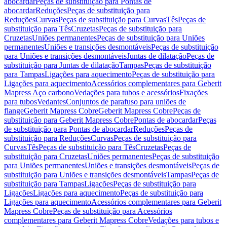
abocardar
Peças de substituição para Pontas de
abocardar
Reduções
Peças de substituição para
Reduções
Curvas
Peças de substituição para Curvas
Tês
Peças de
substituição para Tês
Cruzetas
Peças de substituição para
Cruzetas
Uniões permanentes
Peças de substituição para Uniões
permanentes
Uniões e transições desmontáveis
Peças de substituição
para Uniões e transições desmontáveis
Juntas de dilatação
Peças de
substituição para Juntas de dilatação
Tampas
Peças de substituição
para Tampas
Ligações para aquecimento
Peças de substituição para
Ligações para aquecimento
Acessórios complementares para Geberit
Mapress Aço carbono
Vedações para tubos e acessórios
Fixações
para tubos
Vedantes
Conjuntos de parafuso para uniões de
flange
Geberit Mapress Cobre
Geberit Mapress Cobre
Peças de
substituição para Geberit Mapress Cobre
Pontas de abocardar
Peças
de substituição para Pontas de abocardar
Reduções
Peças de
substituição para Reduções
Curvas
Peças de substituição para
Curvas
Tês
Peças de substituição para Tês
Cruzetas
Peças de
substituição para Cruzetas
Uniões permanentes
Peças de substituição
para Uniões permanentes
Uniões e transições desmontáveis
Peças de
substituição para Uniões e transições desmontáveis
Tampas
Peças de
substituição para Tampas
Ligações
Peças de substituição para
Ligações
Ligações para aquecimento
Peças de substituição para
Ligações para aquecimento
Acessórios complementares para Geberit
Mapress Cobre
Peças de substituição para Acessórios
complementares para Geberit Mapress Cobre
Vedações para tubos e