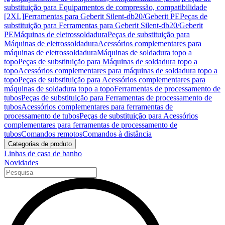
substituição para Equipamentos de compressão, compatibilidade
[2XL]
Ferramentas para Geberit Silent-db20/Geberit PE
Peças de
substituição para Ferramentas para Geberit Silent-db20/Geberit
PE
Máquinas de eletrossoldadura
Peças de substituição para
Máquinas de eletrossoldadura
Acessórios complementares para
máquinas de eletrossoldadura
Máquinas de soldadura topo a
topo
Peças de substituição para Máquinas de soldadura topo a
topo
Acessórios complementares para máquinas de soldadura topo a
topo
Peças de substituição para Acessórios complementares para
máquinas de soldadura topo a topo
Ferramentas de processamento de
tubos
Peças de substituição para Ferramentas de processamento de
tubos
Acessórios complementares para ferramentas de
processamento de tubos
Peças de substituição para Acessórios
complementares para ferramentas de processamento de
tubos
Comandos remotos
Comandos à distância
Categorias de produto
Linhas de casa de banho
Novidades