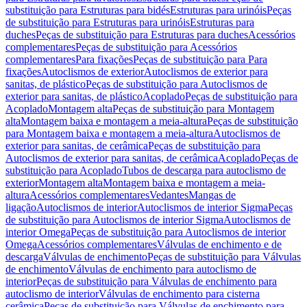
substituição para Estruturas para bidés
Estruturas para urinóis
Peças
de substituição para Estruturas para urinóis
Estruturas para
duches
Peças de substituição para Estruturas para duches
Acessórios
complementares
Peças de substituição para Acessórios
complementares
Para fixações
Peças de substituição para Para
fixações
Autoclismos de exterior
Autoclismos de exterior para
sanitas, de plástico
Peças de substituição para Autoclismos de
exterior para sanitas, de plástico
Acoplado
Peças de substituição para
Acoplado
Montagem alta
Peças de substituição para Montagem
alta
Montagem baixa e montagem a meia-altura
Peças de substituição
para Montagem baixa e montagem a meia-altura
Autoclismos de
exterior para sanitas, de cerâmica
Peças de substituição para
Autoclismos de exterior para sanitas, de cerâmica
Acoplado
Peças de
substituição para Acoplado
Tubos de descarga para autoclismo de
exterior
Montagem alta
Montagem baixa e montagem a meia-
altura
Acessórios complementares
Vedantes
Mangas de
ligação
Autoclismos de interior
Autoclismos de interior Sigma
Peças
de substituição para Autoclismos de interior Sigma
Autoclismos de
interior Omega
Peças de substituição para Autoclismos de interior
Omega
Acessórios complementares
Válvulas de enchimento e de
descarga
Válvulas de enchimento
Peças de substituição para Válvulas
de enchimento
Válvulas de enchimento para autoclismo de
interior
Peças de substituição para Válvulas de enchimento para
autoclismo de interior
Válvulas de enchimento para cisterna
cerâmica
Peças de substituição para Válvulas de enchimento para