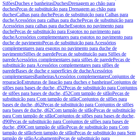
Sifões
Duches e banheiras
Duches
Drenagem ao chão para
duches
Peças de substituição para Drenagem ao chão para
duches
Calhas para duche
Peças de substituição para Calhas para
duche
Acessórios para calhas para duche
Peças de substituição para
Acessórios para calhas para duche
Esgotos no pavimento para
duche
Peças de substituição para Esgotos no pavimento para
duche
Acessórios complementares para esgotos no pavimento para
duche de pavimento
Peças de substituição para Acessórios
complementares para esgotos no pavimento para duche de
pavimento
Sifões de parede
Peças de substituição para Sifões de
parede
Acessórios complementares para sifões de parede
Peças de
substituição para Acessórios complementares para sifões de
parede
Bases de duche e superfícies de duche
Acessórios
complementares
Banheiras
Acessórios complementares
Conjuntos de
reparação
Estruturas de ligação para duches e banheiras
Conjuntos de
sifões para bases de duche, d52
Peças de substituição para Conjuntos
de sifões para bases de duche, d52
Com tampão de sifão
Peças de
substituição para Com tampão de sifão
Conjuntos de sifões para
bases de duche, d62
Peças de substituição para Conjuntos de sifões
para bases de duche, d62
Com tampão de sifão
Peças de substituição
para Com tampão de sifão
Conjuntos de sifões para bases de duche,
d90
Peças de substituição para Conjuntos de sifões para bases de
duche, d90
Com tampão de sifão
Peças de substituição para Com
tampão de sifão
Sem tampão de sifão
Peças de substituição para Sem
tampão de sifão
Acabamento
Peças de substituição para