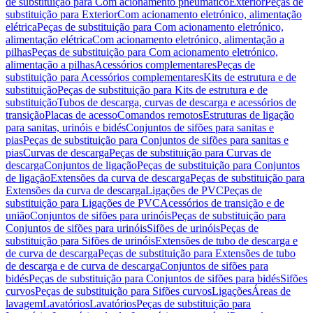
de substituição para Com acionamento pneumático
Exterior
Peças de
substituição para Exterior
Com acionamento eletrónico, alimentação
elétrica
Peças de substituição para Com acionamento eletrónico,
alimentação elétrica
Com acionamento eletrónico, alimentação a
pilhas
Peças de substituição para Com acionamento eletrónico,
alimentação a pilhas
Acessórios complementares
Peças de
substituição para Acessórios complementares
Kits de estrutura e de
substituição
Peças de substituição para Kits de estrutura e de
substituição
Tubos de descarga, curvas de descarga e acessórios de
transição
Placas de acesso
Comandos remotos
Estruturas de ligação
para sanitas, urinóis e bidés
Conjuntos de sifões para sanitas e
pias
Peças de substituição para Conjuntos de sifões para sanitas e
pias
Curvas de descarga
Peças de substituição para Curvas de
descarga
Conjuntos de ligação
Peças de substituição para Conjuntos
de ligação
Extensões da curva de descarga
Peças de substituição para
Extensões da curva de descarga
Ligações de PVC
Peças de
substituição para Ligações de PVC
Acessórios de transição e de
união
Conjuntos de sifões para urinóis
Peças de substituição para
Conjuntos de sifões para urinóis
Sifões de urinóis
Peças de
substituição para Sifões de urinóis
Extensões de tubo de descarga e
de curva de descarga
Peças de substituição para Extensões de tubo
de descarga e de curva de descarga
Conjuntos de sifões para
bidés
Peças de substituição para Conjuntos de sifões para bidés
Sifões
curvos
Peças de substituição para Sifões curvos
Ligações
Áreas de
lavagem
Lavatórios
Lavatórios
Peças de substituição para