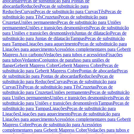
abocardar
Peças de substituição para Pontas de
abocardar
Reduções
Peças de substituição para
Reduções
Curvas
Peças de substituição para Curvas
Tês
Peças de
substituição para Tês
Cruzetas
Peças de substituição para
Cruzetas
Uniões permanentes
Peças de substituição para Uniões
permanentes
Uniões e transições desmontáveis
Peças de substituição
para Uniões e transições desmontáveis
Juntas de dilatação
Peças de
substituição para Juntas de dilatação
Tampas
Peças de substituição
para Tampas
Ligações para aquecimento
Peças de substituição para
Ligações para aquecimento
Acessórios complementares para Geberit
Mapress Aço carbono
Vedações para tubos e acessórios
Fixações
para tubos
Vedantes
Conjuntos de parafuso para uniões de
flange
Geberit Mapress Cobre
Geberit Mapress Cobre
Peças de
substituição para Geberit Mapress Cobre
Pontas de abocardar
Peças
de substituição para Pontas de abocardar
Reduções
Peças de
substituição para Reduções
Curvas
Peças de substituição para
Curvas
Tês
Peças de substituição para Tês
Cruzetas
Peças de
substituição para Cruzetas
Uniões permanentes
Peças de substituição
para Uniões permanentes
Uniões e transições desmontáveis
Peças de
substituição para Uniões e transições desmontáveis
Tampas
Peças de
substituição para Tampas
Ligações
Peças de substituição para
Ligações
Ligações para aquecimento
Peças de substituição para
Ligações para aquecimento
Acessórios complementares para Geberit
Mapress Cobre
Peças de substituição para Acessórios
complementares para Geberit Mapress Cobre
Vedações para tubos e