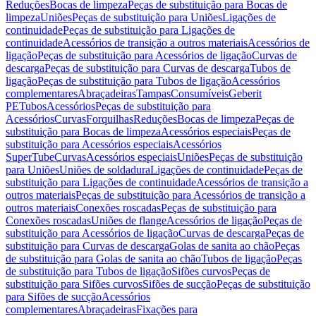
Reduções
Bocas de limpeza
Peças de substituição para Bocas de
limpeza
Uniões
Peças de substituição para Uniões
Ligações de
continuidade
Peças de substituição para Ligações de
continuidade
Acessórios de transição a outros materiais
Acessórios de
ligação
Peças de substituição para Acessórios de ligação
Curvas de
descarga
Peças de substituição para Curvas de descarga
Tubos de
ligação
Peças de substituição para Tubos de ligação
Acessórios
complementares
Abraçadeiras
Tampas
Consumíveis
Geberit
PE
Tubos
Acessórios
Peças de substituição para
Acessórios
Curvas
Forquilhas
Reduções
Bocas de limpeza
Peças de
substituição para Bocas de limpeza
Acessórios especiais
Peças de
substituição para Acessórios especiais
Acessórios
SuperTube
Curvas
Acessórios especiais
Uniões
Peças de substituição
para Uniões
Uniões de soldadura
Ligações de continuidade
Peças de
substituição para Ligações de continuidade
Acessórios de transição a
outros materiais
Peças de substituição para Acessórios de transição a
outros materiais
Conexões roscadas
Peças de substituição para
Conexões roscadas
Uniões de flange
Acessórios de ligação
Peças de
substituição para Acessórios de ligação
Curvas de descarga
Peças de
substituição para Curvas de descarga
Golas de sanita ao chão
Peças
de substituição para Golas de sanita ao chão
Tubos de ligação
Peças
de substituição para Tubos de ligação
Sifões curvos
Peças de
substituição para Sifões curvos
Sifões de sucção
Peças de substituição
para Sifões de sucção
Acessórios
complementares
Abraçadeiras
Fixações para