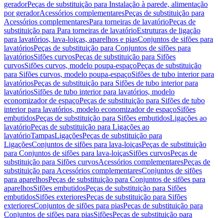
gerador
Peças de substituição para Instalação à parede, alimentação
por gerador
Acessórios complementares
Peças de substituição para
Acessórios complementares
Para torneiras de lavatório
Peças de
substituição para Para torneiras de lavatório
Estruturas de ligação
para lavatórios, lava-loiças, aparelhos e pias
Conjuntos de sifões para
lavatórios
Peças de substituição para Conjuntos de sifões para
lavatórios
Sifões curvos
Peças de substituição para Sifões
curvos
Sifões curvos, modelo poupa-espaço
Peças de substituição
para Sifões curvos, modelo poupa-espaço
Sifões de tubo interior para
lavatórios
Peças de substituição para Sifões de tubo interior para
lavatórios
Sifões de tubo interior para lavatórios, modelo
economizador de espaço
Peças de substituição para Sifões de tubo
interior para lavatórios, modelo economizador de espaço
Sifões
embutidos
Peças de substituição para Sifões embutidos
Ligações ao
lavatório
Peças de substituição para Ligações ao
lavatório
Tampas
Ligações
Peças de substituição para
Ligações
Conjuntos de sifões para lava-loiças
Peças de substituição
para Conjuntos de sifões para lava-loiças
Sifões curvos
Peças de
substituição para Sifões curvos
Acessórios complementares
Peças de
substituição para Acessórios complementares
Conjuntos de sifões
para aparelhos
Peças de substituição para Conjuntos de sifões para
aparelhos
Sifões embutidos
Peças de substituição para Sifões
embutidos
Sifões exteriores
Peças de substituição para Sifões
exteriores
Conjuntos de sifões para pias
Peças de substituição para
Conjuntos de sifões para pias
Sifões
Peças de substituição para