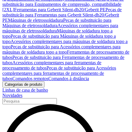
substituição para Equipamentos de compressão, compatibilidade
[2XL]
Ferramentas para Geberit Silent-db20/Geberit PE
Peças de
substituição para Ferramentas para Geberit Silent-db20/Geberit
PE
Máquinas de eletrossoldadura
Peças de substituição para
Máquinas de eletrossoldadura
Acessórios complementares para
máquinas de eletrossoldadura
Máquinas de soldadura topo a
topo
Peças de substituição para Máquinas de soldadura topo a
topo
Acessórios complementares para máquinas de soldadura topo a
topo
Peças de substituição para Acessórios complementares para
máquinas de soldadura topo a topo
Ferramentas de processamento de
tubos
Peças de substituição para Ferramentas de processamento de
tubos
Acessórios complementares para ferramentas de
processamento de tubos
Peças de substituição para Acessórios
complementares para ferramentas de processamento de
tubos
Comandos remotos
Comandos à distância
Categorias de produto
Linhas de casa de banho
Novidades