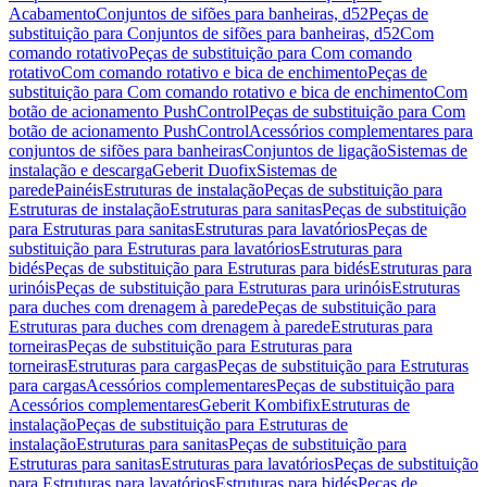
Acabamento
Conjuntos de sifões para banheiras, d52
Peças de
substituição para Conjuntos de sifões para banheiras, d52
Com
comando rotativo
Peças de substituição para Com comando
rotativo
Com comando rotativo e bica de enchimento
Peças de
substituição para Com comando rotativo e bica de enchimento
Com
botão de acionamento PushControl
Peças de substituição para Com
botão de acionamento PushControl
Acessórios complementares para
conjuntos de sifões para banheiras
Conjuntos de ligação
Sistemas de
instalação e descarga
Geberit Duofix
Sistemas de
parede
Painéis
Estruturas de instalação
Peças de substituição para
Estruturas de instalação
Estruturas para sanitas
Peças de substituição
para Estruturas para sanitas
Estruturas para lavatórios
Peças de
substituição para Estruturas para lavatórios
Estruturas para
bidés
Peças de substituição para Estruturas para bidés
Estruturas para
urinóis
Peças de substituição para Estruturas para urinóis
Estruturas
para duches com drenagem à parede
Peças de substituição para
Estruturas para duches com drenagem à parede
Estruturas para
torneiras
Peças de substituição para Estruturas para
torneiras
Estruturas para cargas
Peças de substituição para Estruturas
para cargas
Acessórios complementares
Peças de substituição para
Acessórios complementares
Geberit Kombifix
Estruturas de
instalação
Peças de substituição para Estruturas de
instalação
Estruturas para sanitas
Peças de substituição para
Estruturas para sanitas
Estruturas para lavatórios
Peças de substituição
para Estruturas para lavatórios
Estruturas para bidés
Peças de