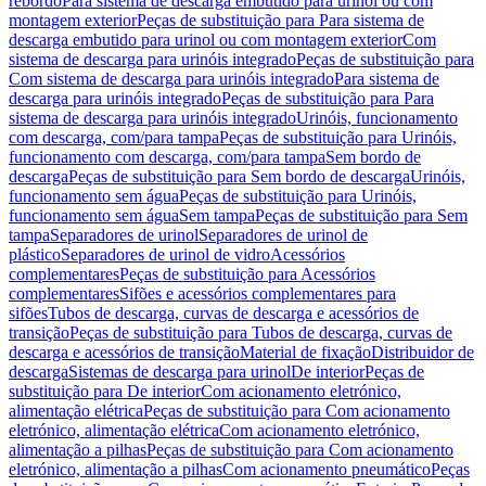
rebordo
Para sistema de descarga embutido para urinol ou com
montagem exterior
Peças de substituição para Para sistema de
descarga embutido para urinol ou com montagem exterior
Com
sistema de descarga para urinóis integrado
Peças de substituição para
Com sistema de descarga para urinóis integrado
Para sistema de
descarga para urinóis integrado
Peças de substituição para Para
sistema de descarga para urinóis integrado
Urinóis, funcionamento
com descarga, com/para tampa
Peças de substituição para Urinóis,
funcionamento com descarga, com/para tampa
Sem bordo de
descarga
Peças de substituição para Sem bordo de descarga
Urinóis,
funcionamento sem água
Peças de substituição para Urinóis,
funcionamento sem água
Sem tampa
Peças de substituição para Sem
tampa
Separadores de urinol
Separadores de urinol de
plástico
Separadores de urinol de vidro
Acessórios
complementares
Peças de substituição para Acessórios
complementares
Sifões e acessórios complementares para
sifões
Tubos de descarga, curvas de descarga e acessórios de
transição
Peças de substituição para Tubos de descarga, curvas de
descarga e acessórios de transição
Material de fixação
Distribuidor de
descarga
Sistemas de descarga para urinol
De interior
Peças de
substituição para De interior
Com acionamento eletrónico,
alimentação elétrica
Peças de substituição para Com acionamento
eletrónico, alimentação elétrica
Com acionamento eletrónico,
alimentação a pilhas
Peças de substituição para Com acionamento
eletrónico, alimentação a pilhas
Com acionamento pneumático
Peças