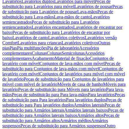
Lavatórios
Lavatórios duplos
Lavatórios para móvel
Peças de
substituição para Lavatórios para móvel
Lavatórios de pousar
Peças
de substituição para Lavatórios de pousar
Lava-mãos
Peças de
substituição para Lava-mãos
Lava-mãos de canto
Lavatórios
semiencastrados
Peças de substituição para Lavatórios
semiencastrados
Lavatórios encastrados
Lavatórios de encastrar por
baixo
Peças de substituição para Lavatórios de encastrar por
baixo
Lavatórios de canto
Lavatórios coletivos
Lavatórios versão
Comfort
Lavatórios para crianças
Lavatórios coletivos
Outras
pias
Pias
Pia multifunções
Pia de laboratório
Acessórios
complementares
Colunas
Colunas
Semicolunas
Acessórios
complementares
Acabamento
Material de fixação
Conjuntos de
lavatório com móvel
Conjuntos de lava-mãos com móvel
Peças de
substituição para Conjuntos de lava-mãos com móvel
Conjuntos de
lavatório com móvel
Conjuntos de lavatórios para móvel com móvel
de lavatório
Peças de substituição para Conjuntos de lavatórios para
móvel com móvel de lavatório
Móveis de casa de banho
Móveis para
lavatório
Peças de substituição para Móveis para lavatório
Para lava-
mãos
Peças de substituição para Para lava-mãos
Para lavatórios
Peças
de substituição para Para lavatórios
Para lavatórios duplos
Peças de
substituição para Para lavatórios duplos
Armários laterais
Peças de
substituição para Armários laterais
Armários laterais baixos
Peças de
substituição para Armários laterais baixos
Armários altos
Peças de
substituição para Armários altos
Armários médios
Armários
suspensos
Peças de substituição para Armários suspensos
Outro