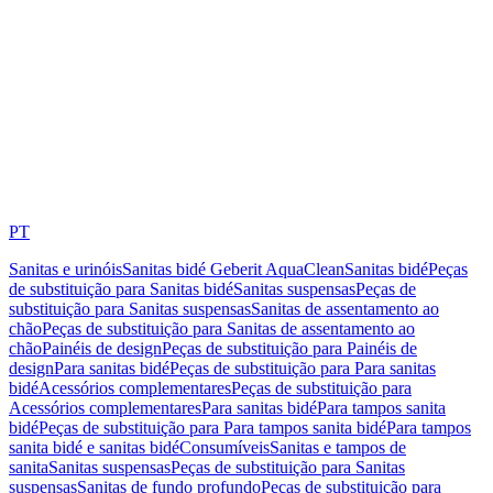
PT
Sanitas e urinóis
Sanitas bidé Geberit AquaClean
Sanitas bidé
Peças
de substituição para Sanitas bidé
Sanitas suspensas
Peças de
substituição para Sanitas suspensas
Sanitas de assentamento ao
chão
Peças de substituição para Sanitas de assentamento ao
chão
Painéis de design
Peças de substituição para Painéis de
design
Para sanitas bidé
Peças de substituição para Para sanitas
bidé
Acessórios complementares
Peças de substituição para
Acessórios complementares
Para sanitas bidé
Para tampos sanita
bidé
Peças de substituição para Para tampos sanita bidé
Para tampos
sanita bidé e sanitas bidé
Consumíveis
Sanitas e tampos de
sanita
Sanitas suspensas
Peças de substituição para Sanitas
suspensas
Sanitas de fundo profundo
Peças de substituição para