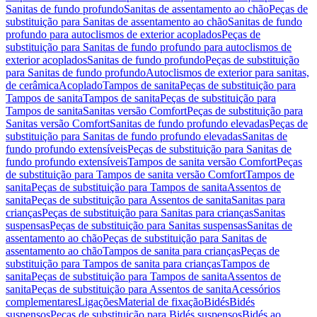
Sanitas de fundo profundo
Sanitas de assentamento ao chão
Peças de
substituição para Sanitas de assentamento ao chão
Sanitas de fundo
profundo para autoclismos de exterior acoplados
Peças de
substituição para Sanitas de fundo profundo para autoclismos de
exterior acoplados
Sanitas de fundo profundo
Peças de substituição
para Sanitas de fundo profundo
Autoclismos de exterior para sanitas,
de cerâmica
Acoplado
Tampos de sanita
Peças de substituição para
Tampos de sanita
Tampos de sanita
Peças de substituição para
Tampos de sanita
Sanitas versão Comfort
Peças de substituição para
Sanitas versão Comfort
Sanitas de fundo profundo elevadas
Peças de
substituição para Sanitas de fundo profundo elevadas
Sanitas de
fundo profundo extensíveis
Peças de substituição para Sanitas de
fundo profundo extensíveis
Tampos de sanita versão Comfort
Peças
de substituição para Tampos de sanita versão Comfort
Tampos de
sanita
Peças de substituição para Tampos de sanita
Assentos de
sanita
Peças de substituição para Assentos de sanita
Sanitas para
crianças
Peças de substituição para Sanitas para crianças
Sanitas
suspensas
Peças de substituição para Sanitas suspensas
Sanitas de
assentamento ao chão
Peças de substituição para Sanitas de
assentamento ao chão
Tampos de sanita para crianças
Peças de
substituição para Tampos de sanita para crianças
Tampos de
sanita
Peças de substituição para Tampos de sanita
Assentos de
sanita
Peças de substituição para Assentos de sanita
Acessórios
complementares
Ligações
Material de fixação
Bidés
Bidés
suspensos
Peças de substituição para Bidés suspensos
Bidés ao