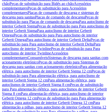
chão
Peças de substituição para Bidés ao chão
Acessórios
complementares
Peças de substituição para Acessórios
complementares
Placas de comando de descarga e sistemas de
descarga para sanitas
Placas de comando de descarga
Peças de
substituição para Placas de comando de descarga
Para autoclismo de
interior Geberit Sigma
Peças de substituição para Para autoclismo de
interior Geberit Sigma
Para autoclismo de interior Geberit
Omega
Peças de substituição para Para autoclismo de interior
Geberit Omega
Para autoclismo de interior Geberit Delta
Peças de
substituição para Para autoclismo de interior Geberit Delta
Para
autoclismo de interior Twinline
Peças de substituição para Para
autoclismo de interior Twinline
Acessórios
complementares
Consumíveis
Sistemas de descarga para sanitas com
acionamento eletrónico
Peças de substituição para Sistemas de
descarga para sanitas com acionamento eletrónico
Para alimentação
elétrica, para autoclismo de interior Geberit Sigma 12 cm
Peças de
substituição para Para alimentação elétrica, para autoclismo de
interior Geberit Sigma 12 cm
Para alimentação elétrica, para
autoclismos de interior Geberit Sigma 8 cm
Peças de substituição
para Para alimentação elétrica, para autoclismos de interior Geberit
Sigma 8 cm
Para alimentação elétrica, para autoclismo de interior
Geberit Omega 12 cm
Peças de substituição para Para alimentação
elétrica, para autoclismo de interior Geberit Omega 12 cm
Para
alimentação a pilhas, para autoclismo de interior Geberit Sigma 12
cm
Peças de substituição para Para alimentação a pilhas, para