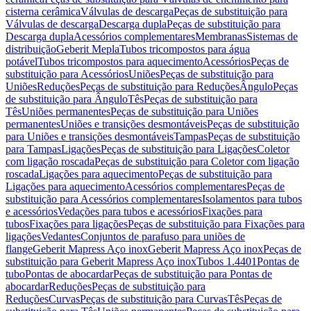
cisterna cerâmica
Válvulas de descarga
Peças de substituição para
Válvulas de descarga
Descarga dupla
Peças de substituição para
Descarga dupla
Acessórios complementares
Membranas
Sistemas de
distribuição
Geberit Mepla
Tubos tricompostos para água
potável
Tubos tricompostos para aquecimento
Acessórios
Peças de
substituição para Acessórios
Uniões
Peças de substituição para
Uniões
Reduções
Peças de substituição para Reduções
Ângulo
Peças
de substituição para Ângulo
Tês
Peças de substituição para
Tês
Uniões permanentes
Peças de substituição para Uniões
permanentes
Uniões e transições desmontáveis
Peças de substituição
para Uniões e transições desmontáveis
Tampas
Peças de substituição
para Tampas
Ligações
Peças de substituição para Ligações
Coletor
com ligação roscada
Peças de substituição para Coletor com ligação
roscada
Ligações para aquecimento
Peças de substituição para
Ligações para aquecimento
Acessórios complementares
Peças de
substituição para Acessórios complementares
Isolamentos para tubos
e acessórios
Vedações para tubos e acessórios
Fixações para
tubos
Fixações para ligações
Peças de substituição para Fixações para
ligações
Vedantes
Conjuntos de parafuso para uniões de
flange
Geberit Mapress Aço inox
Geberit Mapress Aço inox
Peças de
substituição para Geberit Mapress Aço inox
Tubos 1.4401
Pontas de
tubo
Pontas de abocardar
Peças de substituição para Pontas de
abocardar
Reduções
Peças de substituição para
Reduções
Curvas
Peças de substituição para Curvas
Tês
Peças de