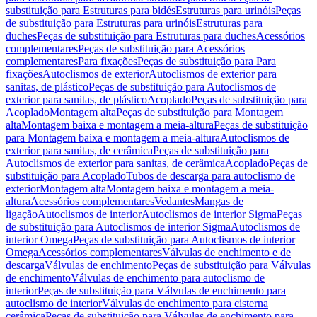
substituição para Estruturas para bidés
Estruturas para urinóis
Peças
de substituição para Estruturas para urinóis
Estruturas para
duches
Peças de substituição para Estruturas para duches
Acessórios
complementares
Peças de substituição para Acessórios
complementares
Para fixações
Peças de substituição para Para
fixações
Autoclismos de exterior
Autoclismos de exterior para
sanitas, de plástico
Peças de substituição para Autoclismos de
exterior para sanitas, de plástico
Acoplado
Peças de substituição para
Acoplado
Montagem alta
Peças de substituição para Montagem
alta
Montagem baixa e montagem a meia-altura
Peças de substituição
para Montagem baixa e montagem a meia-altura
Autoclismos de
exterior para sanitas, de cerâmica
Peças de substituição para
Autoclismos de exterior para sanitas, de cerâmica
Acoplado
Peças de
substituição para Acoplado
Tubos de descarga para autoclismo de
exterior
Montagem alta
Montagem baixa e montagem a meia-
altura
Acessórios complementares
Vedantes
Mangas de
ligação
Autoclismos de interior
Autoclismos de interior Sigma
Peças
de substituição para Autoclismos de interior Sigma
Autoclismos de
interior Omega
Peças de substituição para Autoclismos de interior
Omega
Acessórios complementares
Válvulas de enchimento e de
descarga
Válvulas de enchimento
Peças de substituição para Válvulas
de enchimento
Válvulas de enchimento para autoclismo de
interior
Peças de substituição para Válvulas de enchimento para
autoclismo de interior
Válvulas de enchimento para cisterna
cerâmica
Peças de substituição para Válvulas de enchimento para