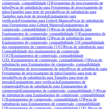
compressão, compatibilidade [2]
Ferramentas de processamento de
tubos
Peças de substituição para Ferramentas de processamento de
tubos
Tampões para teste de pressão
Peças de substituição para
Tampões para teste de pressão
Equipamento para
verificação
Ferramentas para Geberit Mapress
Peças de substituição
para Ferramentas para Geberit Mapress
Equipamentos de
compressão, compatibilidade [1]
Peças de substituição para
Equipamentos de compressão, compatibilidade [1]
Equipamentos de
compressão, compatibilidade [2]
Peças de substituição para
Equipamentos de compressão, compatibilidade [2]
Compatibilidade
dos equipamentos de compressão [1]/[2]
Peças de substituição para
Compatibilidade dos equipamentos de compressão
[1]/[2]
Equipamentos de compressão, compatibilidade
[2XL]
Equipamentos de compressão, compatibilidade [3]
Peças de
substituição para Equipamentos de compressão, compatibilidade
[3]
Ferramentas de processamento de tubos
Peças de substituição para
Ferramentas de processamento de tubos
Tampões para teste de
pressão
Peças de substituição para Tampões para teste de
pressão
Equipamento para verificação
Equipamentos de
compressão
Peças de substituição para Equipamentos de
compressão
Equipamentos de compressão, compatibilidade [1]
Peças
de substituição para Equipamentos de compressão, compatibilidade
[1]
Equipamentos de compressão, compatibilidade [2]
Peças de
substituição para Equipamentos de compressão, compatibilidade
[2]
Equipamentos de compressão, compatibilidade [2XL]
Peças de