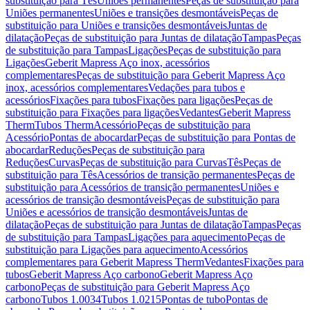
substituição para Tês
Uniões permanentes
Peças de substituição para
Uniões permanentes
Uniões e transições desmontáveis
Peças de
substituição para Uniões e transições desmontáveis
Juntas de
dilatação
Peças de substituição para Juntas de dilatação
Tampas
Peças
de substituição para Tampas
Ligações
Peças de substituição para
Ligações
Geberit Mapress Aço inox, acessórios
complementares
Peças de substituição para Geberit Mapress Aço
inox, acessórios complementares
Vedações para tubos e
acessórios
Fixações para tubos
Fixações para ligações
Peças de
substituição para Fixações para ligações
Vedantes
Geberit Mapress
Therm
Tubos Therm
Acessório
Peças de substituição para
Acessório
Pontas de abocardar
Peças de substituição para Pontas de
abocardar
Reduções
Peças de substituição para
Reduções
Curvas
Peças de substituição para Curvas
Tês
Peças de
substituição para Tês
Acessórios de transição permanentes
Peças de
substituição para Acessórios de transição permanentes
Uniões e
acessórios de transição desmontáveis
Peças de substituição para
Uniões e acessórios de transição desmontáveis
Juntas de
dilatação
Peças de substituição para Juntas de dilatação
Tampas
Peças
de substituição para Tampas
Ligações para aquecimento
Peças de
substituição para Ligações para aquecimento
Acessórios
complementares para Geberit Mapress Therm
Vedantes
Fixações para
tubos
Geberit Mapress Aço carbono
Geberit Mapress Aço
carbono
Peças de substituição para Geberit Mapress Aço
carbono
Tubos 1.0034
Tubos 1.0215
Pontas de tubo
Pontas de