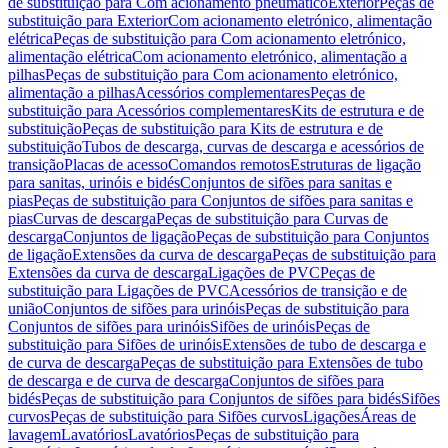
de substituição para Com acionamento pneumático
Exterior
Peças de
substituição para Exterior
Com acionamento eletrónico, alimentação
elétrica
Peças de substituição para Com acionamento eletrónico,
alimentação elétrica
Com acionamento eletrónico, alimentação a
pilhas
Peças de substituição para Com acionamento eletrónico,
alimentação a pilhas
Acessórios complementares
Peças de
substituição para Acessórios complementares
Kits de estrutura e de
substituição
Peças de substituição para Kits de estrutura e de
substituição
Tubos de descarga, curvas de descarga e acessórios de
transição
Placas de acesso
Comandos remotos
Estruturas de ligação
para sanitas, urinóis e bidés
Conjuntos de sifões para sanitas e
pias
Peças de substituição para Conjuntos de sifões para sanitas e
pias
Curvas de descarga
Peças de substituição para Curvas de
descarga
Conjuntos de ligação
Peças de substituição para Conjuntos
de ligação
Extensões da curva de descarga
Peças de substituição para
Extensões da curva de descarga
Ligações de PVC
Peças de
substituição para Ligações de PVC
Acessórios de transição e de
união
Conjuntos de sifões para urinóis
Peças de substituição para
Conjuntos de sifões para urinóis
Sifões de urinóis
Peças de
substituição para Sifões de urinóis
Extensões de tubo de descarga e
de curva de descarga
Peças de substituição para Extensões de tubo
de descarga e de curva de descarga
Conjuntos de sifões para
bidés
Peças de substituição para Conjuntos de sifões para bidés
Sifões
curvos
Peças de substituição para Sifões curvos
Ligações
Áreas de
lavagem
Lavatórios
Lavatórios
Peças de substituição para