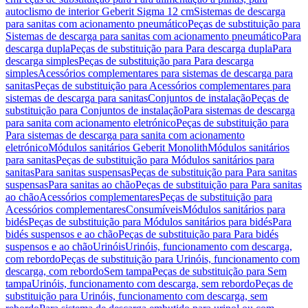
autoclismo de interior Geberit Sigma 12 cm
Sistemas de descarga
para sanitas com acionamento pneumático
Peças de substituição para
Sistemas de descarga para sanitas com acionamento pneumático
Para
descarga dupla
Peças de substituição para Para descarga dupla
Para
descarga simples
Peças de substituição para Para descarga
simples
Acessórios complementares para sistemas de descarga para
sanitas
Peças de substituição para Acessórios complementares para
sistemas de descarga para sanitas
Conjuntos de instalação
Peças de
substituição para Conjuntos de instalação
Para sistemas de descarga
para sanita com acionamento eletrónico
Peças de substituição para
Para sistemas de descarga para sanita com acionamento
eletrónico
Módulos sanitários Geberit Monolith
Módulos sanitários
para sanitas
Peças de substituição para Módulos sanitários para
sanitas
Para sanitas suspensas
Peças de substituição para Para sanitas
suspensas
Para sanitas ao chão
Peças de substituição para Para sanitas
ao chão
Acessórios complementares
Peças de substituição para
Acessórios complementares
Consumíveis
Módulos sanitários para
bidés
Peças de substituição para Módulos sanitários para bidés
Para
bidés suspensos e ao chão
Peças de substituição para Para bidés
suspensos e ao chão
Urinóis
Urinóis, funcionamento com descarga,
com rebordo
Peças de substituição para Urinóis, funcionamento com
descarga, com rebordo
Sem tampa
Peças de substituição para Sem
tampa
Urinóis, funcionamento com descarga, sem rebordo
Peças de
substituição para Urinóis, funcionamento com descarga, sem