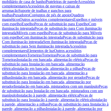
mobiliário de casa de banho
Prateleiras de parede
Acessórios
complementares
Acessórios de gavetas e caixas de
arrumação
Suporte de toalhas e ganchos para
toalhas
Puxadores
Conjuntos de pés de apoio
Quadros
magnéticos
Outros acessórios complementares
Espelhos e móveis
com espelho
Espelho
Peças de substituição para Espelho
Com
iluminação integrada
Peças de substituição para Com iluminação
integrada
Móveis com espelho
Peças de substituição para Móveis
com espelho
Com iluminação integrada
Peças de substituição para
Com iluminação integrada
Sem iluminação integrada
Peças de
substituição para Sem iluminação integrada
Acessórios
complementares
Elementos de luz
Outros acessórios
complementares
Torneiras
Torneiras
Peças de substituição para
Torneiras
Instalação em bancada, alimentação elétrica
Peças de
substituição para Instalação em bancada, alimentação
elétrica
Instalação em bancada, alimentação a pilhas
Peças de
substituição para Instalação em bancada, alimentação a
pilhas
Instalação em bancada, alimentação por gerador
Peças de
substituição para Instalação em bancada, alimentação por
gerador
Instalação em bancada, misturadora com um manípulo
Peças
de substituição para Instalação em bancada, misturadora com um
manípulo
Instalação à parede, alimentação elétrica
Peças de
substituição para Instalação à parede, alimentação elétrica
Instalação
à parede, alimentação a pilhas
Peças de substituição para Instalação à
parede, alimentação a pilhas
Instalação à parede, alimentação por