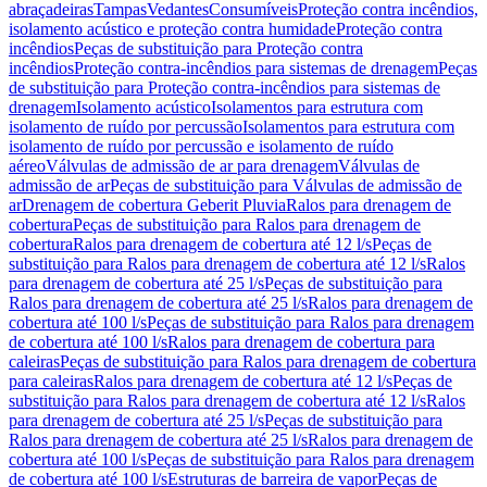
abraçadeiras
Tampas
Vedantes
Consumíveis
Proteção contra incêndios,
isolamento acústico e proteção contra humidade
Proteção contra
incêndios
Peças de substituição para Proteção contra
incêndios
Proteção contra-incêndios para sistemas de drenagem
Peças
de substituição para Proteção contra-incêndios para sistemas de
drenagem
Isolamento acústico
Isolamentos para estrutura com
isolamento de ruído por percussão
Isolamentos para estrutura com
isolamento de ruído por percussão e isolamento de ruído
aéreo
Válvulas de admissão de ar para drenagem
Válvulas de
admissão de ar
Peças de substituição para Válvulas de admissão de
ar
Drenagem de cobertura Geberit Pluvia
Ralos para drenagem de
cobertura
Peças de substituição para Ralos para drenagem de
cobertura
Ralos para drenagem de cobertura até 12 l/s
Peças de
substituição para Ralos para drenagem de cobertura até 12 l/s
Ralos
para drenagem de cobertura até 25 l/s
Peças de substituição para
Ralos para drenagem de cobertura até 25 l/s
Ralos para drenagem de
cobertura até 100 l/s
Peças de substituição para Ralos para drenagem
de cobertura até 100 l/s
Ralos para drenagem de cobertura para
caleiras
Peças de substituição para Ralos para drenagem de cobertura
para caleiras
Ralos para drenagem de cobertura até 12 l/s
Peças de
substituição para Ralos para drenagem de cobertura até 12 l/s
Ralos
para drenagem de cobertura até 25 l/s
Peças de substituição para
Ralos para drenagem de cobertura até 25 l/s
Ralos para drenagem de
cobertura até 100 l/s
Peças de substituição para Ralos para drenagem
de cobertura até 100 l/s
Estruturas de barreira de vapor
Peças de