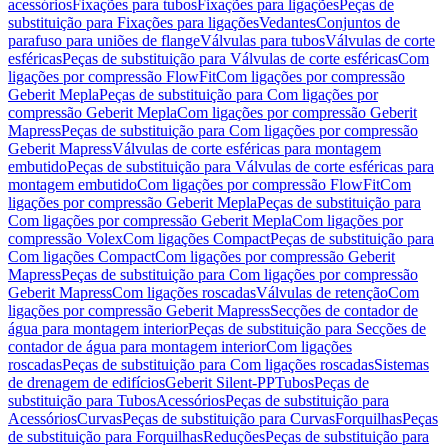
acessórios
Fixações para tubos
Fixações para ligações
Peças de
substituição para Fixações para ligações
Vedantes
Conjuntos de
parafuso para uniões de flange
Válvulas para tubos
Válvulas de corte
esféricas
Peças de substituição para Válvulas de corte esféricas
Com
ligações por compressão FlowFit
Com ligações por compressão
Geberit Mepla
Peças de substituição para Com ligações por
compressão Geberit Mepla
Com ligações por compressão Geberit
Mapress
Peças de substituição para Com ligações por compressão
Geberit Mapress
Válvulas de corte esféricas para montagem
embutido
Peças de substituição para Válvulas de corte esféricas para
montagem embutido
Com ligações por compressão FlowFit
Com
ligações por compressão Geberit Mepla
Peças de substituição para
Com ligações por compressão Geberit Mepla
Com ligações por
compressão Volex
Com ligações Compact
Peças de substituição para
Com ligações Compact
Com ligações por compressão Geberit
Mapress
Peças de substituição para Com ligações por compressão
Geberit Mapress
Com ligações roscadas
Válvulas de retenção
Com
ligações por compressão Geberit Mapress
Secções de contador de
água para montagem interior
Peças de substituição para Secções de
contador de água para montagem interior
Com ligações
roscadas
Peças de substituição para Com ligações roscadas
Sistemas
de drenagem de edifícios
Geberit Silent-PP
Tubos
Peças de
substituição para Tubos
Acessórios
Peças de substituição para
Acessórios
Curvas
Peças de substituição para Curvas
Forquilhas
Peças
de substituição para Forquilhas
Reduções
Peças de substituição para