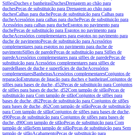
Sifões
Duches e banheiras
Duches
Drenagem ao chão para
duches
Peças de substituição para Drenagem ao chão para
duches
Calhas para duche
Peças de substituição para Calhas para
duche
Acessórios para calhas para duche
Peças de substituição para
Acessórios para calhas para duche
Esgotos no pavimento para
duche
Peças de substituição para Esgotos no pavimento para
duche
Acessórios complementares para esgotos no pavimento para
duche de pavimento
Peças de substituição para Acessórios
complementares para esgotos no pavimento para duche de
pavimento
Sifões de parede
Peças de substituição para Sifões de
parede
Acessórios complementares para sifões de parede
Peças de
substituição para Acessórios complementares para sifões de
parede
Bases de duche e superfícies de duche
Acessórios
complementares
Banheiras
Acessórios complementares
Conjuntos de
reparação
Estruturas de ligação para duches e banheiras
Conjuntos de
sifões para bases de duche, d52
Peças de substituição para Conjuntos
de sifões para bases de duche, d52
Com tampão de sifão
Peças de
substituição para Com tampão de sifão
Conjuntos de sifões para
bases de duche, d62
Peças de substituição para Conjuntos de sifões
para bases de duche, d62
Com tampão de sifão
Peças de substituição
para Com tampão de sifão
Conjuntos de sifões para bases de duche,
d90
Peças de substituição para Conjuntos de sifões para bases de
duche, d90
Com tampão de sifão
Peças de substituição para Com
tampão de sifão
Sem tampão de sifão
Peças de substituição para Sem
tampão de sifão
Acabamento
Peças de substituição para