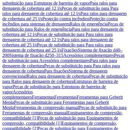
substituição para Estruturas de barreira de vapor
Para ralos para
drenagem de cobertura até 12 l/s
Peças de substituição para Para
ralos para drenagem de cobertura até 12 l/s
Para ralos para drenagem
de cobertura até 25 l/s
Proteção contra incêndios
Proteção contra
incêndios para sistemas de drenagem
Ralos de emergência
Peças de
substituição para Ralos de emergência
Para ralos para drenagem de
cobertura até 12 l/s
Peças de substituição para Para ralos para
drenagem de cobertura até 12 l/s
Para ralos para drenagem de
cobertura até 25 l/s
Peças de substituição para Para ralos para
drenagem de cobertura até 25 l/s
Fixações
Sistema de fixação d40–
200
Sistema de fixação d250–315
Acessórios complementares
Peças
de substituição para Acessórios complementares
Para ralos para
drenagem de cobertura
Peças de substituição para Para ralos para
drenagem de cobertura
Para fixações
Sistema de drenagem
convencional
Ralos para drenagem de cobertura
Peças de substituição
para Ralos para drenagem de cobertura
Estruturas de barreira de
vapor
Peças de substituição para Estruturas de barreira de
vapor
Acessórios
complementares
Ferramentas
Ferramentas
Ferramentas para Geberit
Mepla
Peças de substituição para Ferramentas para Geberit
Mepla
Ferramentas de compressão manual
Peças de substituição para
Ferramentas de compressão manual
Equipamentos de compressão,
compatibilidade [1]
Peças de substituição para Equipamentos de
compressão, compatibilidade [1]
Equipamentos de compressão,
compatibilidade [2]
Peças de substituição para Equipamentos de