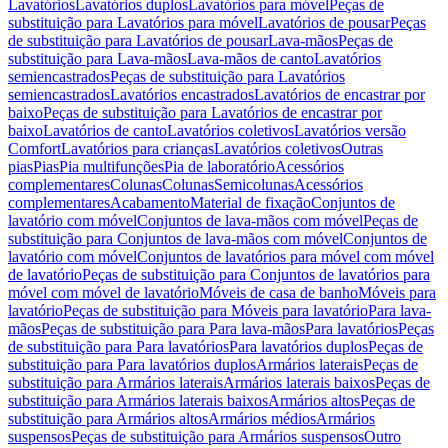
Lavatórios
Lavatórios duplos
Lavatórios para móvel
Peças de
substituição para Lavatórios para móvel
Lavatórios de pousar
Peças
de substituição para Lavatórios de pousar
Lava-mãos
Peças de
substituição para Lava-mãos
Lava-mãos de canto
Lavatórios
semiencastrados
Peças de substituição para Lavatórios
semiencastrados
Lavatórios encastrados
Lavatórios de encastrar por
baixo
Peças de substituição para Lavatórios de encastrar por
baixo
Lavatórios de canto
Lavatórios coletivos
Lavatórios versão
Comfort
Lavatórios para crianças
Lavatórios coletivos
Outras
pias
Pias
Pia multifunções
Pia de laboratório
Acessórios
complementares
Colunas
Colunas
Semicolunas
Acessórios
complementares
Acabamento
Material de fixação
Conjuntos de
lavatório com móvel
Conjuntos de lava-mãos com móvel
Peças de
substituição para Conjuntos de lava-mãos com móvel
Conjuntos de
lavatório com móvel
Conjuntos de lavatórios para móvel com móvel
de lavatório
Peças de substituição para Conjuntos de lavatórios para
móvel com móvel de lavatório
Móveis de casa de banho
Móveis para
lavatório
Peças de substituição para Móveis para lavatório
Para lava-
mãos
Peças de substituição para Para lava-mãos
Para lavatórios
Peças
de substituição para Para lavatórios
Para lavatórios duplos
Peças de
substituição para Para lavatórios duplos
Armários laterais
Peças de
substituição para Armários laterais
Armários laterais baixos
Peças de
substituição para Armários laterais baixos
Armários altos
Peças de
substituição para Armários altos
Armários médios
Armários
suspensos
Peças de substituição para Armários suspensos
Outro