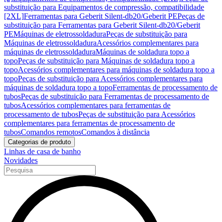
substituição para Equipamentos de compressão, compatibilidade
[2XL]
Ferramentas para Geberit Silent-db20/Geberit PE
Peças de
substituição para Ferramentas para Geberit Silent-db20/Geberit
PE
Máquinas de eletrossoldadura
Peças de substituição para
Máquinas de eletrossoldadura
Acessórios complementares para
máquinas de eletrossoldadura
Máquinas de soldadura topo a
topo
Peças de substituição para Máquinas de soldadura topo a
topo
Acessórios complementares para máquinas de soldadura topo a
topo
Peças de substituição para Acessórios complementares para
máquinas de soldadura topo a topo
Ferramentas de processamento de
tubos
Peças de substituição para Ferramentas de processamento de
tubos
Acessórios complementares para ferramentas de
processamento de tubos
Peças de substituição para Acessórios
complementares para ferramentas de processamento de
tubos
Comandos remotos
Comandos à distância
Categorias de produto
Linhas de casa de banho
Novidades