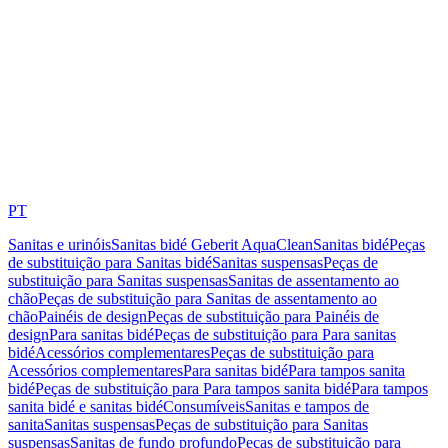
PT
Sanitas e urinóis
Sanitas bidé Geberit AquaClean
Sanitas bidé
Peças
de substituição para Sanitas bidé
Sanitas suspensas
Peças de
substituição para Sanitas suspensas
Sanitas de assentamento ao
chão
Peças de substituição para Sanitas de assentamento ao
chão
Painéis de design
Peças de substituição para Painéis de
design
Para sanitas bidé
Peças de substituição para Para sanitas
bidé
Acessórios complementares
Peças de substituição para
Acessórios complementares
Para sanitas bidé
Para tampos sanita
bidé
Peças de substituição para Para tampos sanita bidé
Para tampos
sanita bidé e sanitas bidé
Consumíveis
Sanitas e tampos de
sanita
Sanitas suspensas
Peças de substituição para Sanitas
suspensas
Sanitas de fundo profundo
Peças de substituição para