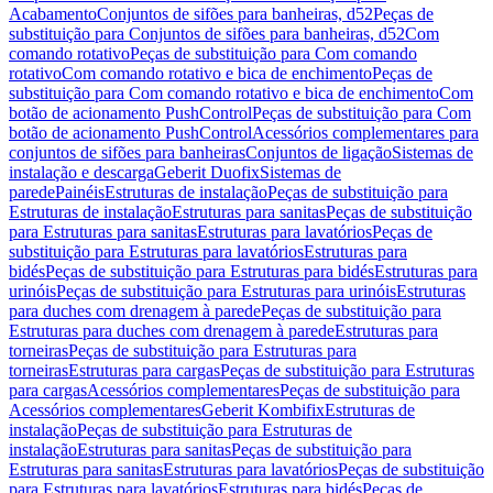
Acabamento
Conjuntos de sifões para banheiras, d52
Peças de
substituição para Conjuntos de sifões para banheiras, d52
Com
comando rotativo
Peças de substituição para Com comando
rotativo
Com comando rotativo e bica de enchimento
Peças de
substituição para Com comando rotativo e bica de enchimento
Com
botão de acionamento PushControl
Peças de substituição para Com
botão de acionamento PushControl
Acessórios complementares para
conjuntos de sifões para banheiras
Conjuntos de ligação
Sistemas de
instalação e descarga
Geberit Duofix
Sistemas de
parede
Painéis
Estruturas de instalação
Peças de substituição para
Estruturas de instalação
Estruturas para sanitas
Peças de substituição
para Estruturas para sanitas
Estruturas para lavatórios
Peças de
substituição para Estruturas para lavatórios
Estruturas para
bidés
Peças de substituição para Estruturas para bidés
Estruturas para
urinóis
Peças de substituição para Estruturas para urinóis
Estruturas
para duches com drenagem à parede
Peças de substituição para
Estruturas para duches com drenagem à parede
Estruturas para
torneiras
Peças de substituição para Estruturas para
torneiras
Estruturas para cargas
Peças de substituição para Estruturas
para cargas
Acessórios complementares
Peças de substituição para
Acessórios complementares
Geberit Kombifix
Estruturas de
instalação
Peças de substituição para Estruturas de
instalação
Estruturas para sanitas
Peças de substituição para
Estruturas para sanitas
Estruturas para lavatórios
Peças de substituição
para Estruturas para lavatórios
Estruturas para bidés
Peças de