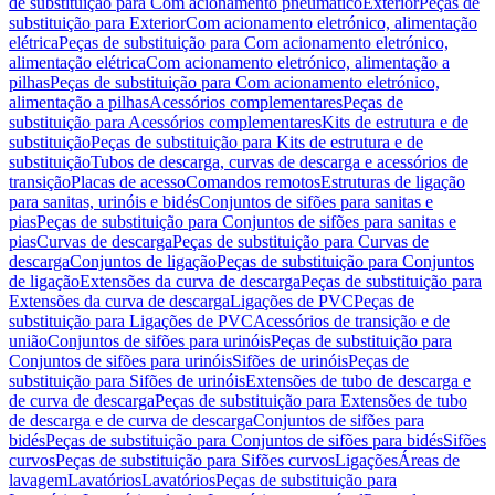
de substituição para Com acionamento pneumático
Exterior
Peças de
substituição para Exterior
Com acionamento eletrónico, alimentação
elétrica
Peças de substituição para Com acionamento eletrónico,
alimentação elétrica
Com acionamento eletrónico, alimentação a
pilhas
Peças de substituição para Com acionamento eletrónico,
alimentação a pilhas
Acessórios complementares
Peças de
substituição para Acessórios complementares
Kits de estrutura e de
substituição
Peças de substituição para Kits de estrutura e de
substituição
Tubos de descarga, curvas de descarga e acessórios de
transição
Placas de acesso
Comandos remotos
Estruturas de ligação
para sanitas, urinóis e bidés
Conjuntos de sifões para sanitas e
pias
Peças de substituição para Conjuntos de sifões para sanitas e
pias
Curvas de descarga
Peças de substituição para Curvas de
descarga
Conjuntos de ligação
Peças de substituição para Conjuntos
de ligação
Extensões da curva de descarga
Peças de substituição para
Extensões da curva de descarga
Ligações de PVC
Peças de
substituição para Ligações de PVC
Acessórios de transição e de
união
Conjuntos de sifões para urinóis
Peças de substituição para
Conjuntos de sifões para urinóis
Sifões de urinóis
Peças de
substituição para Sifões de urinóis
Extensões de tubo de descarga e
de curva de descarga
Peças de substituição para Extensões de tubo
de descarga e de curva de descarga
Conjuntos de sifões para
bidés
Peças de substituição para Conjuntos de sifões para bidés
Sifões
curvos
Peças de substituição para Sifões curvos
Ligações
Áreas de
lavagem
Lavatórios
Lavatórios
Peças de substituição para