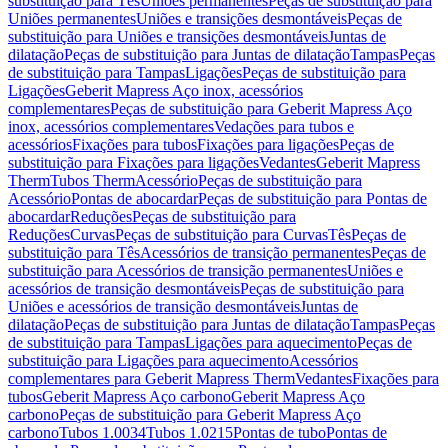
substituição para Tês
Uniões permanentes
Peças de substituição para
Uniões permanentes
Uniões e transições desmontáveis
Peças de
substituição para Uniões e transições desmontáveis
Juntas de
dilatação
Peças de substituição para Juntas de dilatação
Tampas
Peças
de substituição para Tampas
Ligações
Peças de substituição para
Ligações
Geberit Mapress Aço inox, acessórios
complementares
Peças de substituição para Geberit Mapress Aço
inox, acessórios complementares
Vedações para tubos e
acessórios
Fixações para tubos
Fixações para ligações
Peças de
substituição para Fixações para ligações
Vedantes
Geberit Mapress
Therm
Tubos Therm
Acessório
Peças de substituição para
Acessório
Pontas de abocardar
Peças de substituição para Pontas de
abocardar
Reduções
Peças de substituição para
Reduções
Curvas
Peças de substituição para Curvas
Tês
Peças de
substituição para Tês
Acessórios de transição permanentes
Peças de
substituição para Acessórios de transição permanentes
Uniões e
acessórios de transição desmontáveis
Peças de substituição para
Uniões e acessórios de transição desmontáveis
Juntas de
dilatação
Peças de substituição para Juntas de dilatação
Tampas
Peças
de substituição para Tampas
Ligações para aquecimento
Peças de
substituição para Ligações para aquecimento
Acessórios
complementares para Geberit Mapress Therm
Vedantes
Fixações para
tubos
Geberit Mapress Aço carbono
Geberit Mapress Aço
carbono
Peças de substituição para Geberit Mapress Aço
carbono
Tubos 1.0034
Tubos 1.0215
Pontas de tubo
Pontas de