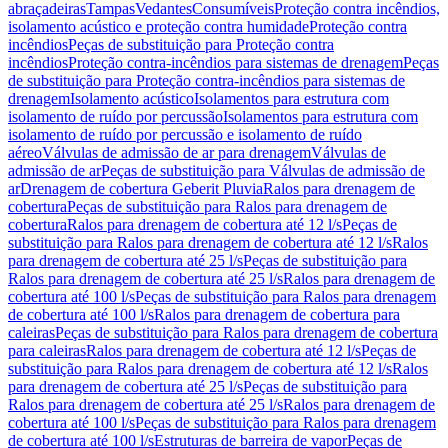
abraçadeiras
Tampas
Vedantes
Consumíveis
Proteção contra incêndios,
isolamento acústico e proteção contra humidade
Proteção contra
incêndios
Peças de substituição para Proteção contra
incêndios
Proteção contra-incêndios para sistemas de drenagem
Peças
de substituição para Proteção contra-incêndios para sistemas de
drenagem
Isolamento acústico
Isolamentos para estrutura com
isolamento de ruído por percussão
Isolamentos para estrutura com
isolamento de ruído por percussão e isolamento de ruído
aéreo
Válvulas de admissão de ar para drenagem
Válvulas de
admissão de ar
Peças de substituição para Válvulas de admissão de
ar
Drenagem de cobertura Geberit Pluvia
Ralos para drenagem de
cobertura
Peças de substituição para Ralos para drenagem de
cobertura
Ralos para drenagem de cobertura até 12 l/s
Peças de
substituição para Ralos para drenagem de cobertura até 12 l/s
Ralos
para drenagem de cobertura até 25 l/s
Peças de substituição para
Ralos para drenagem de cobertura até 25 l/s
Ralos para drenagem de
cobertura até 100 l/s
Peças de substituição para Ralos para drenagem
de cobertura até 100 l/s
Ralos para drenagem de cobertura para
caleiras
Peças de substituição para Ralos para drenagem de cobertura
para caleiras
Ralos para drenagem de cobertura até 12 l/s
Peças de
substituição para Ralos para drenagem de cobertura até 12 l/s
Ralos
para drenagem de cobertura até 25 l/s
Peças de substituição para
Ralos para drenagem de cobertura até 25 l/s
Ralos para drenagem de
cobertura até 100 l/s
Peças de substituição para Ralos para drenagem
de cobertura até 100 l/s
Estruturas de barreira de vapor
Peças de