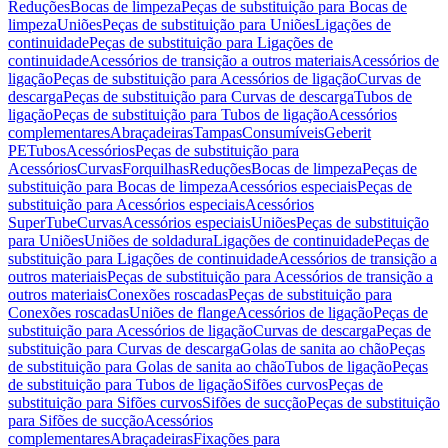
Reduções
Bocas de limpeza
Peças de substituição para Bocas de
limpeza
Uniões
Peças de substituição para Uniões
Ligações de
continuidade
Peças de substituição para Ligações de
continuidade
Acessórios de transição a outros materiais
Acessórios de
ligação
Peças de substituição para Acessórios de ligação
Curvas de
descarga
Peças de substituição para Curvas de descarga
Tubos de
ligação
Peças de substituição para Tubos de ligação
Acessórios
complementares
Abraçadeiras
Tampas
Consumíveis
Geberit
PE
Tubos
Acessórios
Peças de substituição para
Acessórios
Curvas
Forquilhas
Reduções
Bocas de limpeza
Peças de
substituição para Bocas de limpeza
Acessórios especiais
Peças de
substituição para Acessórios especiais
Acessórios
SuperTube
Curvas
Acessórios especiais
Uniões
Peças de substituição
para Uniões
Uniões de soldadura
Ligações de continuidade
Peças de
substituição para Ligações de continuidade
Acessórios de transição a
outros materiais
Peças de substituição para Acessórios de transição a
outros materiais
Conexões roscadas
Peças de substituição para
Conexões roscadas
Uniões de flange
Acessórios de ligação
Peças de
substituição para Acessórios de ligação
Curvas de descarga
Peças de
substituição para Curvas de descarga
Golas de sanita ao chão
Peças
de substituição para Golas de sanita ao chão
Tubos de ligação
Peças
de substituição para Tubos de ligação
Sifões curvos
Peças de
substituição para Sifões curvos
Sifões de sucção
Peças de substituição
para Sifões de sucção
Acessórios
complementares
Abraçadeiras
Fixações para