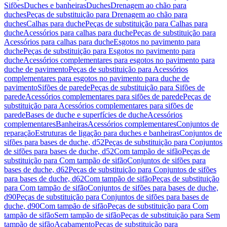
Sifões
Duches e banheiras
Duches
Drenagem ao chão para
duches
Peças de substituição para Drenagem ao chão para
duches
Calhas para duche
Peças de substituição para Calhas para
duche
Acessórios para calhas para duche
Peças de substituição para
Acessórios para calhas para duche
Esgotos no pavimento para
duche
Peças de substituição para Esgotos no pavimento para
duche
Acessórios complementares para esgotos no pavimento para
duche de pavimento
Peças de substituição para Acessórios
complementares para esgotos no pavimento para duche de
pavimento
Sifões de parede
Peças de substituição para Sifões de
parede
Acessórios complementares para sifões de parede
Peças de
substituição para Acessórios complementares para sifões de
parede
Bases de duche e superfícies de duche
Acessórios
complementares
Banheiras
Acessórios complementares
Conjuntos de
reparação
Estruturas de ligação para duches e banheiras
Conjuntos de
sifões para bases de duche, d52
Peças de substituição para Conjuntos
de sifões para bases de duche, d52
Com tampão de sifão
Peças de
substituição para Com tampão de sifão
Conjuntos de sifões para
bases de duche, d62
Peças de substituição para Conjuntos de sifões
para bases de duche, d62
Com tampão de sifão
Peças de substituição
para Com tampão de sifão
Conjuntos de sifões para bases de duche,
d90
Peças de substituição para Conjuntos de sifões para bases de
duche, d90
Com tampão de sifão
Peças de substituição para Com
tampão de sifão
Sem tampão de sifão
Peças de substituição para Sem
tampão de sifão
Acabamento
Peças de substituição para