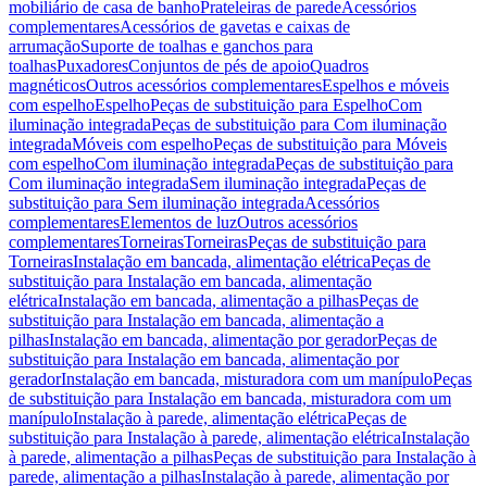
mobiliário de casa de banho
Prateleiras de parede
Acessórios
complementares
Acessórios de gavetas e caixas de
arrumação
Suporte de toalhas e ganchos para
toalhas
Puxadores
Conjuntos de pés de apoio
Quadros
magnéticos
Outros acessórios complementares
Espelhos e móveis
com espelho
Espelho
Peças de substituição para Espelho
Com
iluminação integrada
Peças de substituição para Com iluminação
integrada
Móveis com espelho
Peças de substituição para Móveis
com espelho
Com iluminação integrada
Peças de substituição para
Com iluminação integrada
Sem iluminação integrada
Peças de
substituição para Sem iluminação integrada
Acessórios
complementares
Elementos de luz
Outros acessórios
complementares
Torneiras
Torneiras
Peças de substituição para
Torneiras
Instalação em bancada, alimentação elétrica
Peças de
substituição para Instalação em bancada, alimentação
elétrica
Instalação em bancada, alimentação a pilhas
Peças de
substituição para Instalação em bancada, alimentação a
pilhas
Instalação em bancada, alimentação por gerador
Peças de
substituição para Instalação em bancada, alimentação por
gerador
Instalação em bancada, misturadora com um manípulo
Peças
de substituição para Instalação em bancada, misturadora com um
manípulo
Instalação à parede, alimentação elétrica
Peças de
substituição para Instalação à parede, alimentação elétrica
Instalação
à parede, alimentação a pilhas
Peças de substituição para Instalação à
parede, alimentação a pilhas
Instalação à parede, alimentação por