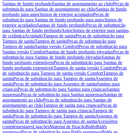
Sanitas de fundo profundo
Sanitas de assentamento ao chão
Peças de
substituição para Sanitas de assentamento ao chão
Sanitas de fundo
profundo para autoclismos de exterior acoplados
Peças de
substituição para Sanitas de fundo profundo para autoclismos de
exterior acoplados
Sanitas de fundo profundo
Peças de substituição
para Sanitas de fundo profundo
Autoclismos de exterior para sanitas,
de cerâmica
Acoplado
Tampos de sanita
Peças de substituição para
Tampos de sanita
Tampos de sanita
Peças de substituição para
Tampos de sanita
Sanitas versão Comfort
Peças de substituição para
Sanitas versão Comfort
Sanitas de fundo profundo elevadas
Peças de
substituição para Sanitas de fundo profundo elevadas
Sanitas de
fundo profundo extensíveis
Peças de substituição para Sanitas de
fundo profundo extensíveis
Tampos de sanita versão Comfort
Peças
de substituição para Tampos de sanita versão Comfort
Tampos de
sanita
Peças de substituição para Tampos de sanita
Assentos de
sanita
Peças de substituição para Assentos de sanita
Sanitas para
crianças
Peças de substituição para Sanitas para crianças
Sanitas
suspensas
Peças de substituição para Sanitas suspensas
Sanitas de
assentamento ao chão
Peças de substituição para Sanitas de
assentamento ao chão
Tampos de sanita para crianças
Peças de
substituição para Tampos de sanita para crianças
Tampos de
sanita
Peças de substituição para Tampos de sanita
Assentos de
sanita
Peças de substituição para Assentos de sanita
Acessórios
complementares
Ligações
Material de fixação
Bidés
Bidés
suspensos
Peças de substituição para Bidés suspensos
Bidés ao