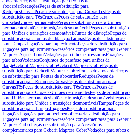
abocardar
Peças de substituição para Pontas de
abocardar
Reduções
Peças de substituição para
Reduções
Curvas
Peças de substituição para Curvas
Tês
Peças de
substituição para Tês
Cruzetas
Peças de substituição para
Cruzetas
Uniões permanentes
Peças de substituição para Uniões
permanentes
Uniões e transições desmontáveis
Peças de substituição
para Uniões e transições desmontáveis
Juntas de dilatação
Peças de
substituição para Juntas de dilatação
Tampas
Peças de substituição
para Tampas
Ligações para aquecimento
Peças de substituição para
Ligações para aquecimento
Acessórios complementares para Geberit
Mapress Aço carbono
Vedações para tubos e acessórios
Fixações
para tubos
Vedantes
Conjuntos de parafuso para uniões de
flange
Geberit Mapress Cobre
Geberit Mapress Cobre
Peças de
substituição para Geberit Mapress Cobre
Pontas de abocardar
Peças
de substituição para Pontas de abocardar
Reduções
Peças de
substituição para Reduções
Curvas
Peças de substituição para
Curvas
Tês
Peças de substituição para Tês
Cruzetas
Peças de
substituição para Cruzetas
Uniões permanentes
Peças de substituição
para Uniões permanentes
Uniões e transições desmontáveis
Peças de
substituição para Uniões e transições desmontáveis
Tampas
Peças de
substituição para Tampas
Ligações
Peças de substituição para
Ligações
Ligações para aquecimento
Peças de substituição para
Ligações para aquecimento
Acessórios complementares para Geberit
Mapress Cobre
Peças de substituição para Acessórios
complementares para Geberit Mapress Cobre
Vedações para tubos e