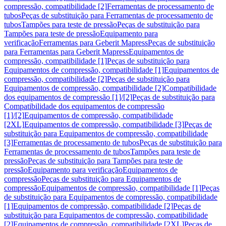
compressão, compatibilidade [2]
Ferramentas de processamento de
tubos
Peças de substituição para Ferramentas de processamento de
tubos
Tampões para teste de pressão
Peças de substituição para
Tampões para teste de pressão
Equipamento para
verificação
Ferramentas para Geberit Mapress
Peças de substituição
para Ferramentas para Geberit Mapress
Equipamentos de
compressão, compatibilidade [1]
Peças de substituição para
Equipamentos de compressão, compatibilidade [1]
Equipamentos de
compressão, compatibilidade [2]
Peças de substituição para
Equipamentos de compressão, compatibilidade [2]
Compatibilidade
dos equipamentos de compressão [1]/[2]
Peças de substituição para
Compatibilidade dos equipamentos de compressão
[1]/[2]
Equipamentos de compressão, compatibilidade
[2XL]
Equipamentos de compressão, compatibilidade [3]
Peças de
substituição para Equipamentos de compressão, compatibilidade
[3]
Ferramentas de processamento de tubos
Peças de substituição para
Ferramentas de processamento de tubos
Tampões para teste de
pressão
Peças de substituição para Tampões para teste de
pressão
Equipamento para verificação
Equipamentos de
compressão
Peças de substituição para Equipamentos de
compressão
Equipamentos de compressão, compatibilidade [1]
Peças
de substituição para Equipamentos de compressão, compatibilidade
[1]
Equipamentos de compressão, compatibilidade [2]
Peças de
substituição para Equipamentos de compressão, compatibilidade
[2]
Equipamentos de compressão, compatibilidade [2XL]
Peças de