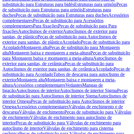
substituição para Estruturas para bidés
Estruturas para urinóis
Peças
de substituição para Estruturas para urinóis
Estruturas para
duches
Peças de substituição para Estruturas para duches
Acessórios
complementares
Peças de substituição para Acessórios
complementares
Para fixações
Peças de substituição para Para
fixações
Autoclismos de exterior
Autoclismos de exterior para
sanitas, de plástico
Peças de substituição para Autoclismos de
exterior para sanitas, de plástico
Acoplado
Peças de substituição para
Acoplado
Montagem alta
Peças de substituição para Montagem
alta
Montagem baixa e montagem a meia-altura
Peças de substituição
para Montagem baixa e montagem a meia-altura
Autoclismos de
exterior para sanitas, de cerâmica
Peças de substituição para
Autoclismos de exterior para sanitas, de cerâmica
Acoplado
Peças de
substituição para Acoplado
Tubos de descarga para autoclismo de
exterior
Montagem alta
Montagem baixa e montagem a meia-
altura
Acessórios complementares
Vedantes
Mangas de
ligação
Autoclismos de interior
Autoclismos de interior Sigma
Peças
de substituição para Autoclismos de interior Sigma
Autoclismos de
interior Omega
Peças de substituição para Autoclismos de interior
Omega
Acessórios complementares
Válvulas de enchimento e de
descarga
Válvulas de enchimento
Peças de substituição para Válvulas
de enchimento
Válvulas de enchimento para autoclismo de
interior
Peças de substituição para Válvulas de enchimento para
autoclismo de interior
Válvulas de enchimento para cisterna
cerâmica
Peças de substituição para Válvulas de enchimento para