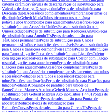
cisterna cerâmica
Válvulas de descarga
Peças de substituição para
Válvulas de descarga
Descarga dupla
Peças de substituição para
Descarga dupla
Acessórios complementares
Membranas
Sistemas de
distribuição
Geberit Mepla
Tubos tricompostos para água
potável
Tubos tricompostos para aquecimento
Acessórios
Peças de
substituição para Acessórios
Uniões
Peças de substituição para
Uniões
Reduções
Peças de substituição para Reduções
Ângulo
Peças
de substituição para Ângulo
Tês
Peças de substituição para
Tês
Uniões permanentes
Peças de substituição para Uniões
permanentes
Uniões e transições desmontáveis
Peças de substituição
para Uniões e transições desmontáveis
Tampas
Peças de substituição
para Tampas
Ligações
Peças de substituição para Ligações
Coletor
com ligação roscada
Peças de substituição para Coletor com ligação
roscada
Ligações para aquecimento
Peças de substituição para
Ligações para aquecimento
Acessórios complementares
Peças de
substituição para Acessórios complementares
Isolamentos para tubos
e acessórios
Vedações para tubos e acessórios
Fixações para
tubos
Fixações para ligações
Peças de substituição para Fixações para
ligações
Vedantes
Conjuntos de parafuso para uniões de
flange
Geberit Mapress Aço inox
Geberit Mapress Aço inox
Peças de
substituição para Geberit Mapress Aço inox
Tubos 1.4401
Pontas de
tubo
Pontas de abocardar
Peças de substituição para Pontas de
abocardar
Reduções
Peças de substituição para
Reduções
Curvas
Peças de substituição para Curvas
Tês
Peças de