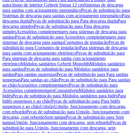
autoclismo de interior Geberit Sigma 12 cm
Sistemas de descarga
para sanitas com acionamento pneumático
Peças de substituição para
Sistemas de descarga para sanitas com acionamento pneumático
Para
descarga dupla
Peças de substituição para Para descarga dupla
Para
descarga simples
Peças de substituição para Para descarga
simples
Acessórios complementares para sistemas de descarga para
sanitas
Peças de substituição para Acessórios complementares para
sistemas de descarga para sanitas
Conjuntos de instalação
Peças de
substituição para Conjuntos de instalação
Para sistemas de descarga
para sanita com acionamento eletrónico
Peças de substituição para
Para sistemas de descarga para sanita com acionamento
eletrónico
Módulos sanitários Geberit Monolith
Módulos sanitários
para sanitas
Peças de substituição para Módulos sanitários para
sanitas
Para sanitas suspensas
Peças de substituição para Para sanitas
suspensas
Para sanitas ao chão
Peças de substituição para Para sanitas
ao chão
Acessórios complementares
Peças de substituição para
Acessórios complementares
Consumíveis
Módulos sanitários para
bidés
Peças de substituição para Módulos sanitários para bidés
Para
bidés suspensos e ao chão
Peças de substituição para Para bidés
suspensos e ao chão
Urinóis
Urinóis, funcionamento com descarga,
com rebordo
Peças de substituição para Urinóis, funcionamento com
descarga, com rebordo
Sem tampa
Peças de substituição para Sem
tampa
Urinóis, funcionamento com descarga, sem rebordo
Peças de
substituição para Urinóis, funcionamento com descarga, sem