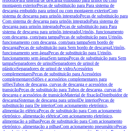
rebordo
Para sistema de descarga embutido para urinol ou com
montagem exterior
Peças de substituição para Para sistema de
descarga embutido para urinol ou com montagem exterior
Com
sistema de descarga para urinóis integrado
Peças de substituição para
Com sistema de descarga para urinóis integrado
Para sistema de
descarga para urinóis integrado
Peças de substituição para Para
sistema de descarga para urinóis integrado
Urinóis, funcionamento
com descarga, com/para tampa
Peças de substituição para Urinóis,
funcionamento com descarga, com/para tampa
Sem bordo de
descarga
Peças de substituição para Sem bordo de descarga
Urinóis,
funcionamento sem água
Peças de substituição para Urinóis,
funcionamento sem água
Sem tampa
Peças de substituição para Sem
tampa
Separadores de urinol
Separadores de urinol de
plástico
Separadores de urinol de vidro
Acessórios
complementares
Peças de substituição para Acessórios
complementares
Sifões e acessórios complementares para
sifões
Tubos de descarga, curvas de descarga e acessórios de
transição
Peças de substituição para Tubos de descarga, curvas de
descarga e acessórios de transição
Material de fixação
Distribuidor de
descarga
Sistemas de descarga para urinol
De interior
Peças de
substituição para De interior
Com acionamento eletrónico,
alimentação elétrica
Peças de substituição para Com acionamento
eletrónico, alimentação elétrica
Com acionamento eletrónico,
alimentação a pilhas
Peças de substituição para Com acionamento
eletrónico, alimentação a pilhas
Com acionamento pneumático
Peças