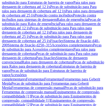
substituição para Estruturas de barreira de vapor
Para ralos para
drenagem de cobertura até 12 l/s
Peças de substituição para Para
ralos para drenagem de cobertura até 12 l/s
Para ralos para drenagem
de cobertura até 25 l/s
Proteção contra incêndios
Proteção contra
incêndios para sistemas de drenagem
Ralos de emergência
Peças de
substituição para Ralos de emergência
Para ralos para drenagem de
cobertura até 12 l/s
Peças de substituição para Para ralos para
drenagem de cobertura até 12 l/s
Para ralos para drenagem de
cobertura até 25 l/s
Peças de substituição para Para ralos para
drenagem de cobertura até 25 l/s
Fixações
Sistema de fixação d40–
200
Sistema de fixação d250–315
Acessórios complementares
Peças
de substituição para Acessórios complementares
Para ralos para
drenagem de cobertura
Peças de substituição para Para ralos para
drenagem de cobertura
Para fixações
Sistema de drenagem
convencional
Ralos para drenagem de cobertura
Peças de substituição
para Ralos para drenagem de cobertura
Estruturas de barreira de
vapor
Peças de substituição para Estruturas de barreira de
vapor
Acessórios
complementares
Ferramentas
Ferramentas
Ferramentas para Geberit
Mepla
Peças de substituição para Ferramentas para Geberit
Mepla
Ferramentas de compressão manual
Peças de substituição para
Ferramentas de compressão manual
Equipamentos de compressão,
compatibilidade [1]
Peças de substituição para Equipamentos de
compressão, compatibilidade [1]
Equipamentos de compressão,
compatibilidade [2]
Peças de substituição para Equipamentos de