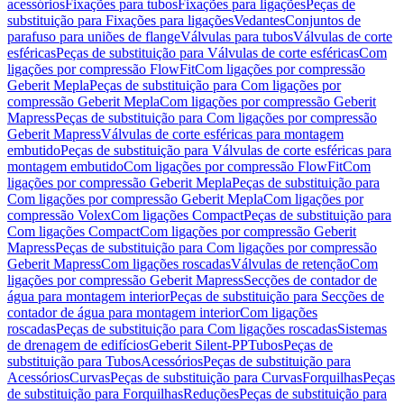
acessórios
Fixações para tubos
Fixações para ligações
Peças de
substituição para Fixações para ligações
Vedantes
Conjuntos de
parafuso para uniões de flange
Válvulas para tubos
Válvulas de corte
esféricas
Peças de substituição para Válvulas de corte esféricas
Com
ligações por compressão FlowFit
Com ligações por compressão
Geberit Mepla
Peças de substituição para Com ligações por
compressão Geberit Mepla
Com ligações por compressão Geberit
Mapress
Peças de substituição para Com ligações por compressão
Geberit Mapress
Válvulas de corte esféricas para montagem
embutido
Peças de substituição para Válvulas de corte esféricas para
montagem embutido
Com ligações por compressão FlowFit
Com
ligações por compressão Geberit Mepla
Peças de substituição para
Com ligações por compressão Geberit Mepla
Com ligações por
compressão Volex
Com ligações Compact
Peças de substituição para
Com ligações Compact
Com ligações por compressão Geberit
Mapress
Peças de substituição para Com ligações por compressão
Geberit Mapress
Com ligações roscadas
Válvulas de retenção
Com
ligações por compressão Geberit Mapress
Secções de contador de
água para montagem interior
Peças de substituição para Secções de
contador de água para montagem interior
Com ligações
roscadas
Peças de substituição para Com ligações roscadas
Sistemas
de drenagem de edifícios
Geberit Silent-PP
Tubos
Peças de
substituição para Tubos
Acessórios
Peças de substituição para
Acessórios
Curvas
Peças de substituição para Curvas
Forquilhas
Peças
de substituição para Forquilhas
Reduções
Peças de substituição para