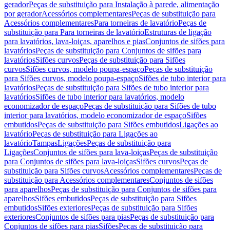
gerador
Peças de substituição para Instalação à parede, alimentação
por gerador
Acessórios complementares
Peças de substituição para
Acessórios complementares
Para torneiras de lavatório
Peças de
substituição para Para torneiras de lavatório
Estruturas de ligação
para lavatórios, lava-loiças, aparelhos e pias
Conjuntos de sifões para
lavatórios
Peças de substituição para Conjuntos de sifões para
lavatórios
Sifões curvos
Peças de substituição para Sifões
curvos
Sifões curvos, modelo poupa-espaço
Peças de substituição
para Sifões curvos, modelo poupa-espaço
Sifões de tubo interior para
lavatórios
Peças de substituição para Sifões de tubo interior para
lavatórios
Sifões de tubo interior para lavatórios, modelo
economizador de espaço
Peças de substituição para Sifões de tubo
interior para lavatórios, modelo economizador de espaço
Sifões
embutidos
Peças de substituição para Sifões embutidos
Ligações ao
lavatório
Peças de substituição para Ligações ao
lavatório
Tampas
Ligações
Peças de substituição para
Ligações
Conjuntos de sifões para lava-loiças
Peças de substituição
para Conjuntos de sifões para lava-loiças
Sifões curvos
Peças de
substituição para Sifões curvos
Acessórios complementares
Peças de
substituição para Acessórios complementares
Conjuntos de sifões
para aparelhos
Peças de substituição para Conjuntos de sifões para
aparelhos
Sifões embutidos
Peças de substituição para Sifões
embutidos
Sifões exteriores
Peças de substituição para Sifões
exteriores
Conjuntos de sifões para pias
Peças de substituição para
Conjuntos de sifões para pias
Sifões
Peças de substituição para