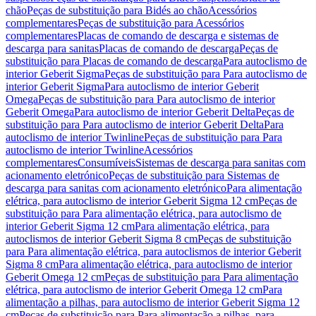
chão
Peças de substituição para Bidés ao chão
Acessórios
complementares
Peças de substituição para Acessórios
complementares
Placas de comando de descarga e sistemas de
descarga para sanitas
Placas de comando de descarga
Peças de
substituição para Placas de comando de descarga
Para autoclismo de
interior Geberit Sigma
Peças de substituição para Para autoclismo de
interior Geberit Sigma
Para autoclismo de interior Geberit
Omega
Peças de substituição para Para autoclismo de interior
Geberit Omega
Para autoclismo de interior Geberit Delta
Peças de
substituição para Para autoclismo de interior Geberit Delta
Para
autoclismo de interior Twinline
Peças de substituição para Para
autoclismo de interior Twinline
Acessórios
complementares
Consumíveis
Sistemas de descarga para sanitas com
acionamento eletrónico
Peças de substituição para Sistemas de
descarga para sanitas com acionamento eletrónico
Para alimentação
elétrica, para autoclismo de interior Geberit Sigma 12 cm
Peças de
substituição para Para alimentação elétrica, para autoclismo de
interior Geberit Sigma 12 cm
Para alimentação elétrica, para
autoclismos de interior Geberit Sigma 8 cm
Peças de substituição
para Para alimentação elétrica, para autoclismos de interior Geberit
Sigma 8 cm
Para alimentação elétrica, para autoclismo de interior
Geberit Omega 12 cm
Peças de substituição para Para alimentação
elétrica, para autoclismo de interior Geberit Omega 12 cm
Para
alimentação a pilhas, para autoclismo de interior Geberit Sigma 12
cm
Peças de substituição para Para alimentação a pilhas, para