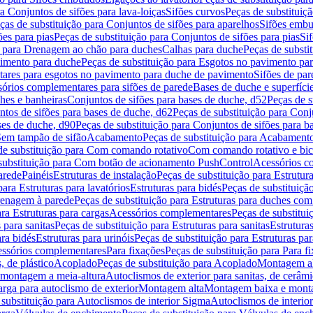
a Conjuntos de sifões para lava-loiças
Sifões curvos
Peças de substituiç
ças de substituição para Conjuntos de sifões para aparelhos
Sifões embu
ões para pias
Peças de substituição para Conjuntos de sifões para pias
Si
o para Drenagem ao chão para duches
Calhas para duche
Peças de substi
imento para duche
Peças de substituição para Esgotos no pavimento pa
tares para esgotos no pavimento para duche de pavimento
Sifões de par
sórios complementares para sifões de parede
Bases de duche e superfíci
ches e banheiras
Conjuntos de sifões para bases de duche, d52
Peças de s
tos de sifões para bases de duche, d62
Peças de substituição para Conj
ses de duche, d90
Peças de substituição para Conjuntos de sifões para b
 Sem tampão de sifão
Acabamento
Peças de substituição para Acabament
de substituição para Com comando rotativo
Com comando rotativo e bic
substituição para Com botão de acionamento PushControl
Acessórios co
arede
Painéis
Estruturas de instalação
Peças de substituição para Estrutura
para Estruturas para lavatórios
Estruturas para bidés
Peças de substituição
renagem à parede
Peças de substituição para Estruturas para duches co
ra Estruturas para cargas
Acessórios complementares
Peças de substitu
 para sanitas
Peças de substituição para Estruturas para sanitas
Estruturas
ara bidés
Estruturas para urinóis
Peças de substituição para Estruturas par
cessórios complementares
Para fixações
Peças de substituição para Para f
, de plástico
Acoplado
Peças de substituição para Acoplado
Montagem al
 montagem a meia-altura
Autoclismos de exterior para sanitas, de cerâm
rga para autoclismo de exterior
Montagem alta
Montagem baixa e monta
 substituição para Autoclismos de interior Sigma
Autoclismos de interi