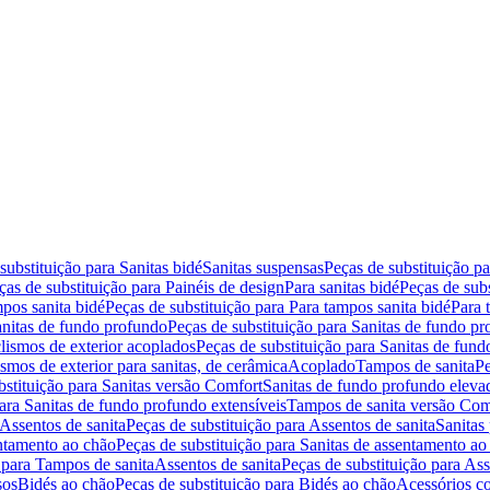
substituição para Sanitas bidé
Sanitas suspensas
Peças de substituição p
ças de substituição para Painéis de design
Para sanitas bidé
Peças de subs
pos sanita bidé
Peças de substituição para Para tampos sanita bidé
Para 
nitas de fundo profundo
Peças de substituição para Sanitas de fundo p
lismos de exterior acoplados
Peças de substituição para Sanitas de fund
smos de exterior para sanitas, de cerâmica
Acoplado
Tampos de sanita
Pe
bstituição para Sanitas versão Comfort
Sanitas de fundo profundo eleva
para Sanitas de fundo profundo extensíveis
Tampos de sanita versão Com
Assentos de sanita
Peças de substituição para Assentos de sanita
Sanitas 
entamento ao chão
Peças de substituição para Sanitas de assentamento ao
 para Tampos de sanita
Assentos de sanita
Peças de substituição para Ass
sos
Bidés ao chão
Peças de substituição para Bidés ao chão
Acessórios c