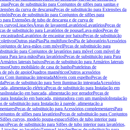
 pias
Peças de substituição para Conjuntos de sifões para sanitas e
tensões da curva de descarga
Peças de substituição para Extensões da
rinóis
Peças de substituição para Conjuntos de sifões para
ão para Extensões de tubo de descarga e de curva de
ões curvos
Ligações
Áreas de lavagem
Lavatórios
Lavatórios
Peças de
ças de substituição para Lavatórios de pousar
Lava-mãos
Peças de
 encastrados
Lavatórios de encastrar por baixo
Peças de substituição
coletivos
Outras pias
Pias
Pia multifunções
Pia de laboratório
Acessórios
onjuntos de lava-mãos com móvel
Peças de substituição para
ubstituição para Conjuntos de lavatórios para móvel com móvel de
 para Para lava-mãos
Para lavatórios
Peças de substituição para Para
Armários laterais baixos
Peças de substituição para Armários laterais
ensos
Outro mobiliário de casa de banho
Prateleiras de
 de pés de apoio
Quadros magnéticos
Outros acessórios
para Com iluminação integrada
Móveis com espelho
Peças de
ada
Peças de substituição para Sem iluminação integrada
Acessórios
ada, alimentação elétrica
Peças de substituição para Instalação em
has
Instalação em bancada, alimentação por gerador
Peças de
o para Instalação em bancada, misturadora com um manípulo
Instalação
s de substituição para Instalação à parede, alimentação a
mentares
Peças de substituição para Acessórios complementares
Para
njuntos de sifões para lavatórios
Peças de substituição para Conjuntos
a Sifões curvos, modelo poupa-espaço
Sifões de tubo interior para
paço
Peças de substituição para Sifões de tubo interior para lavatórios,
a Ligações ao lavatório
Tampas
Ligações
Peças de substituição para