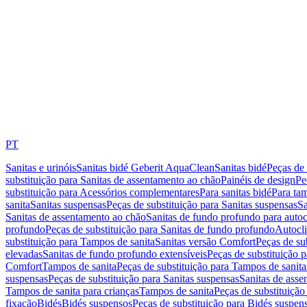
PT
Sanitas e urinóis
Sanitas bidé Geberit AquaClean
Sanitas bidé
Peças de 
substituição para Sanitas de assentamento ao chão
Painéis de design
Pe
substituição para Acessórios complementares
Para sanitas bidé
Para tam
sanita
Sanitas suspensas
Peças de substituição para Sanitas suspensas
Sa
Sanitas de assentamento ao chão
Sanitas de fundo profundo para autoc
profundo
Peças de substituição para Sanitas de fundo profundo
Autocli
substituição para Tampos de sanita
Sanitas versão Comfort
Peças de su
elevadas
Sanitas de fundo profundo extensíveis
Peças de substituição 
Comfort
Tampos de sanita
Peças de substituição para Tampos de sanita
suspensas
Peças de substituição para Sanitas suspensas
Sanitas de ass
Tampos de sanita para crianças
Tampos de sanita
Peças de substituição
fixação
Bidés
Bidés suspensos
Peças de substituição para Bidés suspen