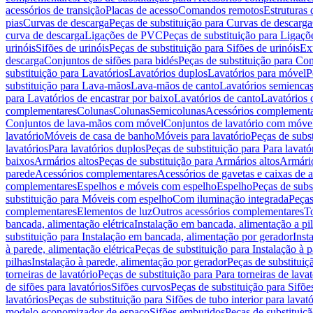
acessórios de transição
Placas de acesso
Comandos remotos
Estruturas 
pias
Curvas de descarga
Peças de substituição para Curvas de descarga
curva de descarga
Ligações de PVC
Peças de substituição para Ligaç
urinóis
Sifões de urinóis
Peças de substituição para Sifões de urinóis
Ex
descarga
Conjuntos de sifões para bidés
Peças de substituição para Con
substituição para Lavatórios
Lavatórios duplos
Lavatórios para móvel
P
substituição para Lava-mãos
Lava-mãos de canto
Lavatórios semiencas
para Lavatórios de encastrar por baixo
Lavatórios de canto
Lavatórios 
complementares
Colunas
Colunas
Semicolunas
Acessórios complementa
Conjuntos de lava-mãos com móvel
Conjuntos de lavatório com móve
lavatório
Móveis de casa de banho
Móveis para lavatório
Peças de subst
lavatórios
Para lavatórios duplos
Peças de substituição para Para lavató
baixos
Armários altos
Peças de substituição para Armários altos
Armári
parede
Acessórios complementares
Acessórios de gavetas e caixas de 
complementares
Espelhos e móveis com espelho
Espelho
Peças de subs
substituição para Móveis com espelho
Com iluminação integrada
Peças
complementares
Elementos de luz
Outros acessórios complementares
T
bancada, alimentação elétrica
Instalação em bancada, alimentação a pi
substituição para Instalação em bancada, alimentação por gerador
Inst
à parede, alimentação elétrica
Peças de substituição para Instalação à p
pilhas
Instalação à parede, alimentação por gerador
Peças de substituiç
torneiras de lavatório
Peças de substituição para Para torneiras de lavat
de sifões para lavatórios
Sifões curvos
Peças de substituição para Sifõe
lavatórios
Peças de substituição para Sifões de tubo interior para lavató
modelo economizador de espaço
Sifões embutidos
Peças de substituiç