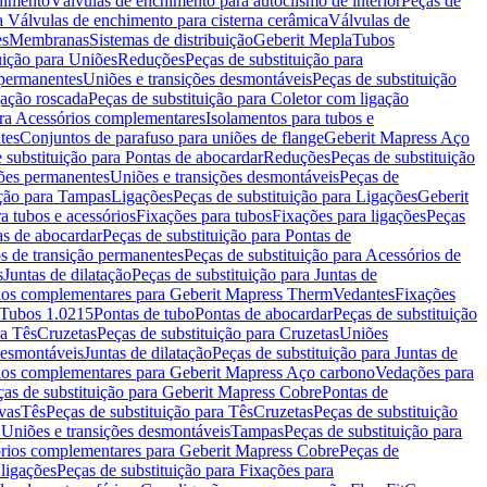
chimento
Válvulas de enchimento para autoclismo de interior
Peças de
a Válvulas de enchimento para cisterna cerâmica
Válvulas de
es
Membranas
Sistemas de distribuição
Geberit Mepla
Tubos
uição para Uniões
Reduções
Peças de substituição para
 permanentes
Uniões e transições desmontáveis
Peças de substituição
gação roscada
Peças de substituição para Coletor com ligação
ara Acessórios complementares
Isolamentos para tubos e
tes
Conjuntos de parafuso para uniões de flange
Geberit Mapress Aço
 substituição para Pontas de abocardar
Reduções
Peças de substituição
iões permanentes
Uniões e transições desmontáveis
Peças de
ição para Tampas
Ligações
Peças de substituição para Ligações
Geberit
a tubos e acessórios
Fixações para tubos
Fixações para ligações
Peças
as de abocardar
Peças de substituição para Pontas de
s de transição permanentes
Peças de substituição para Acessórios de
s
Juntas de dilatação
Peças de substituição para Juntas de
ios complementares para Geberit Mapress Therm
Vedantes
Fixações
Tubos 1.0215
Pontas de tubo
Pontas de abocardar
Peças de substituição
ra Tês
Cruzetas
Peças de substituição para Cruzetas
Uniões
desmontáveis
Juntas de dilatação
Peças de substituição para Juntas de
ios complementares para Geberit Mapress Aço carbono
Vedações para
ças de substituição para Geberit Mapress Cobre
Pontas de
vas
Tês
Peças de substituição para Tês
Cruzetas
Peças de substituição
a Uniões e transições desmontáveis
Tampas
Peças de substituição para
rios complementares para Geberit Mapress Cobre
Peças de
 ligações
Peças de substituição para Fixações para