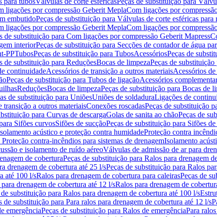
s para tubos
Válvulas de corte esféricas
Peças de substituição para Válvul
om ligações por compressão Geberit Mepla
Com ligações por compressão
gem embutido
Peças de substituição para Válvulas de corte esféricas pa
om ligações por compressão Geberit Mepla
Com ligações por compressã
s de substituição para Com ligações por compressão Geberit Mapress
Co
gem interior
Peças de substituição para Secções de contador de água pa
nt-PP
Tubos
Peças de substituição para Tubos
Acessórios
Peças de substit
s de substituição para Reduções
Bocas de limpeza
Peças de substituição
de continuidade
Acessórios de transição a outros materiais
Acessórios de
ão
Peças de substituição para Tubos de ligação
Acessórios complementa
uilhas
Reduções
Bocas de limpeza
Peças de substituição para Bocas de 
as de substituição para Uniões
Uniões de soldadura
Ligações de continu
 transição a outros materiais
Conexões roscadas
Peças de substituição 
bstituição para Curvas de descarga
Golas de sanita ao chão
Peças de sub
 para Sifões curvos
Sifões de sucção
Peças de substituição para Sifões de
 isolamento acústico e proteção contra humidade
Proteção contra incêndi
a Proteção contra-incêndios para sistemas de drenagem
Isolamento acúst
cussão e isolamento de ruído aéreo
Válvulas de admissão de ar para dr
renagem de cobertura
Peças de substituição para Ralos para drenagem d
ra drenagem de cobertura até 25 l/s
Peças de substituição para Ralos par
 até 100 l/s
Ralos para drenagem de cobertura para caleiras
Peças de su
 para drenagem de cobertura até 12 l/s
Ralos para drenagem de cobertura
 de substituição para Ralos para drenagem de cobertura até 100 l/s
Estru
 de substituição para Para ralos para drenagem de cobertura até 12 l/s
P
de emergência
Peças de substituição para Ralos de emergência
Para ralos