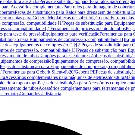
 cobertura até 25 l/s
Peças de substituição para Para ralos para drenage
o para Acessórios complementares
Para ralos para drenagem de cobertur
obertura
Peças de substituição para Ralos para drenagem de cobertura
Es
Ferramentas para Geberit Mepla
Peças de substituição para Ferramentas
 compressão, compatibilidade [1]
Peças de substituição para Equipamen
essão, compatibilidade [2]
Ferramentas de processamento de tubos
Peça
s para teste de pressão
Equipamento para verificação
Ferramentas para 
ubstituição para Equipamentos de compressão, compatibilidade [1]
Equi
de dos equipamentos de compressão [1]/[2]
Peças de substituição para
tos de compressão, compatibilidade [3]
Peças de substituição para Eq
ocessamento de tubos
Tampões para teste de pressão
Peças de substituiçã
Equipamentos de compressão
Equipamentos de compressão, compatibilida
Peças de substituição para Equipamentos de compressão, compatibilida
L]
Ferramentas para Geberit Silent-db20/Geberit PE
Peças de substituiçã
ura
Acessórios complementares para máquinas de eletrossoldadura
Máqui
ldadura topo a topo
Peças de substituição para Acessórios complementa
ocessamento de tubos
Acessórios complementares para ferramentas de p
s remotos
Comandos à distância