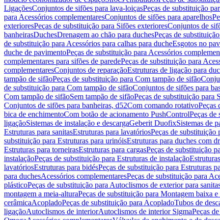
Ligações
Conjuntos de sifões para lava-loiças
Peças de substituição par
para Acessórios complementares
Conjuntos de sifões para aparelhos
Pe
exteriores
Peças de substituição para Sifões exteriores
Conjuntos de sif
banheiras
Duches
Drenagem ao chão para duches
Peças de substituiçã
de substituição para Acessórios para calhas para duche
Esgotos no pav
duche de pavimento
Peças de substituição para Acessórios complemen
complementares para sifões de parede
Peças de substituição para Aces
complementares
Conjuntos de reparação
Estruturas de ligação para du
tampão de sifão
Peças de substituição para Com tampão de sifão
Conjun
de substituição para Com tampão de sifão
Conjuntos de sifões para ba
Com tampão de sifão
Sem tampão de sifão
Peças de substituição para
Conjuntos de sifões para banheiras, d52
Com comando rotativo
Peças 
bica de enchimento
Com botão de acionamento PushControl
Peças de 
ligação
Sistemas de instalação e descarga
Geberit Duofix
Sistemas de p
Estruturas para sanitas
Estruturas para lavatórios
Peças de substituição 
substituição para Estruturas para urinóis
Estruturas para duches com d
Estruturas para torneiras
Estruturas para cargas
Peças de substituição pa
instalação
Peças de substituição para Estruturas de instalação
Estruturas
lavatórios
Estruturas para bidés
Peças de substituição para Estruturas p
para duches
Acessórios complementares
Peças de substituição para A
plástico
Peças de substituição para Autoclismos de exterior para sanitas
montagem a meia-altura
Peças de substituição para Montagem baixa e
cerâmica
Acoplado
Peças de substituição para Acoplado
Tubos de desca
ligação
Autoclismos de interior
Autoclismos de interior Sigma
Peças de