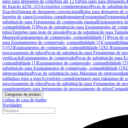
ralos para drenagem de cobertura até 12 l/s
Para ralos para drenagem de
de fixação d250–315
Acessórios complementares
Peças de substituiçã
fixações
Sistema de drenagem convencional
Ralos para drenagem de c
barreira de vapor
Acessórios complementares
Ferramentas
Ferramentas
substituição para Ferramentas de compressão manual
Equipamentos de
compatibilidade [2]
Peças de substituição para Equipamentos de compr
tubos
Tampões para teste de pressão
Peças de substituição para Tampõe
Mapress
Equipamentos de compressão, compatibilidade [1]
Peças de s
para Equipamentos de compressão, compatibilidade [2]
Compatibilida
[1]/[2]
Equipamentos de compressão, compatibilidade [2XL]
Equipamen
processamento de tubos
Peças de substituição para Ferramentas de pr
verificação
Equipamentos de compressão
Peças de substituição para 
compatibilidade [1]
Equipamentos de compressão, compatibilidade [2]
substituição para Equipamentos de compressão, compatibilidade [2X
eletrossoldadura
Peças de substituição para Máquinas de eletrossoldad
soldadura topo a topo
Acessórios complementares para máquinas de so
processamento de tubos
Peças de substituição para Ferramentas de pr
complementares para ferramentas de processamento de tubos
Comando
Categorias de produto
Linhas de casa de banho
Novidades