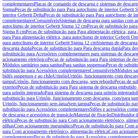
complementares
Placas de comando de descarga e sistemas de descarga
Sigma
Peças de substituição para Para autoclismo de interior Geberit 
interior Geberit Delta
Peças de substituição para Para autoclismo de in
complementares
Consumíveis
Sistemas de descarga para sanitas com a
autoclismo de interior Geberit Sigma 12 cm
Peças de substituição para
Sigma 8 cm
Peças de substituição para Para alimentação elétrica, para
para Para alimentação elétrica, para autoclismo de interior Geberit 
para autoclismo de interior Geberit Sigma 12 cm
Sistemas de descarga
descarga dupla
Peças de substituição para Para descarga dupla
Para de
substituição para Acessórios complementares para sistemas de descarg
acionamento eletrónico
Peças de substituição para Para sistemas de d
Módulos sanitários para sanitas
Para sanitas suspensas
Peças de substit
substituição para Acessórios complementares
Consumíveis
Módulos san
bidés suspensos e ao chão
Urinóis
Urinóis, funcionamento com descar
tampa
Urinóis, funcionamento com descarga, sem rebordo
Peças de su
exterior
Peças de substituição para Para sistema de descarga embutido
para urinóis integrado
Para sistema de descarga para urinóis integrado
substituição para Urinóis, funcionamento com descarga, com/para ta
Urinóis, funcionamento sem água
Sem tampa
Peças de substituição p
substituição para Acessórios complementares
Sifões e acessórios comp
de descarga e acessórios de transição
Material de fixação
Distribuidor 
elétrica
Peças de substituição para Com acionamento eletrónico, alimen
pilhas
Com acionamento pneumático
Peças de substituição para Com 
para Com acionamento eletrónico, alimentação elétrica
Com acionament
complementares
Peças de substituição para Acessórios complementare