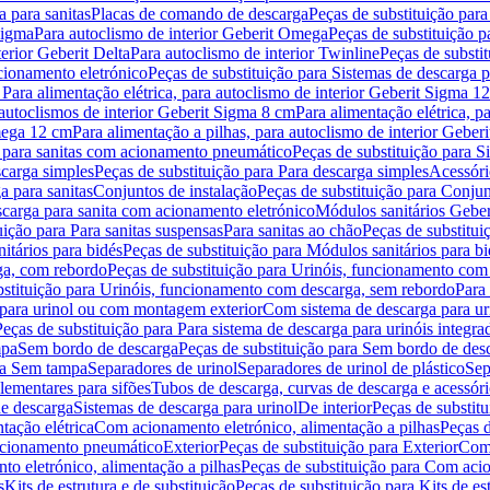
 para sanitas
Placas de comando de descarga
Peças de substituição par
Sigma
Para autoclismo de interior Geberit Omega
Peças de substituição p
terior Geberit Delta
Para autoclismo de interior Twinline
Peças de substit
cionamento eletrónico
Peças de substituição para Sistemas de descarga 
 Para alimentação elétrica, para autoclismo de interior Geberit Sigma 1
 autoclismos de interior Geberit Sigma 8 cm
Para alimentação elétrica, 
Omega 12 cm
Para alimentação a pilhas, para autoclismo de interior Gebe
 para sanitas com acionamento pneumático
Peças de substituição para 
scarga simples
Peças de substituição para Para descarga simples
Acessóri
a para sanitas
Conjuntos de instalação
Peças de substituição para Conjun
escarga para sanita com acionamento eletrónico
Módulos sanitários Geber
uição para Para sanitas suspensas
Para sanitas ao chão
Peças de substitui
itários para bidés
Peças de substituição para Módulos sanitários para bi
ga, com rebordo
Peças de substituição para Urinóis, funcionamento com
bstituição para Urinóis, funcionamento com descarga, sem rebordo
Para
 para urinol ou com montagem exterior
Com sistema de descarga para ur
Peças de substituição para Para sistema de descarga para urinóis integra
mpa
Sem bordo de descarga
Peças de substituição para Sem bordo de des
ara Sem tampa
Separadores de urinol
Separadores de urinol de plástico
Sep
lementares para sifões
Tubos de descarga, curvas de descarga e acessóri
de descarga
Sistemas de descarga para urinol
De interior
Peças de substitu
tação elétrica
Com acionamento eletrónico, alimentação a pilhas
Peças d
acionamento pneumático
Exterior
Peças de substituição para Exterior
Com 
o eletrónico, alimentação a pilhas
Peças de substituição para Com acio
s
Kits de estrutura e de substituição
Peças de substituição para Kits de est