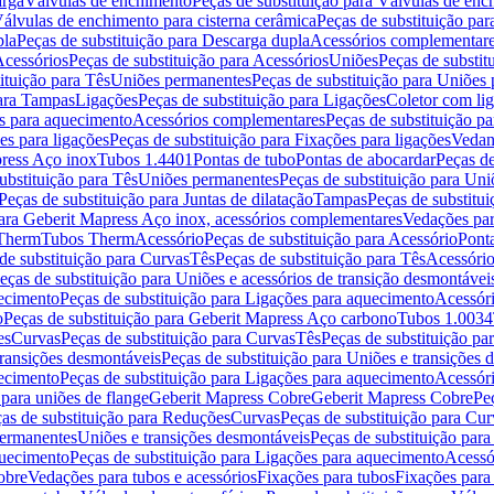
arga
Válvulas de enchimento
Peças de substituição para Válvulas de en
álvulas de enchimento para cisterna cerâmica
Peças de substituição par
pla
Peças de substituição para Descarga dupla
Acessórios complementar
cessórios
Peças de substituição para Acessórios
Uniões
Peças de substit
ituição para Tês
Uniões permanentes
Peças de substituição para Uniões
para Tampas
Ligações
Peças de substituição para Ligações
Coletor com li
es para aquecimento
Acessórios complementares
Peças de substituição p
es para ligações
Peças de substituição para Fixações para ligações
Vedan
press Aço inox
Tubos 1.4401
Pontas de tubo
Pontas de abocardar
Peças de
ubstituição para Tês
Uniões permanentes
Peças de substituição para Un
Peças de substituição para Juntas de dilatação
Tampas
Peças de substitu
para Geberit Mapress Aço inox, acessórios complementares
Vedações par
 Therm
Tubos Therm
Acessório
Peças de substituição para Acessório
Pont
de substituição para Curvas
Tês
Peças de substituição para Tês
Acessório
eças de substituição para Uniões e acessórios de transição desmontávei
ecimento
Peças de substituição para Ligações para aquecimento
Acessór
o
Peças de substituição para Geberit Mapress Aço carbono
Tubos 1.0034
es
Curvas
Peças de substituição para Curvas
Tês
Peças de substituição pa
transições desmontáveis
Peças de substituição para Uniões e transições 
ecimento
Peças de substituição para Ligações para aquecimento
Acessór
para uniões de flange
Geberit Mapress Cobre
Geberit Mapress Cobre
Pe
as de substituição para Reduções
Curvas
Peças de substituição para Cur
permanentes
Uniões e transições desmontáveis
Peças de substituição par
quecimento
Peças de substituição para Ligações para aquecimento
Acessó
obre
Vedações para tubos e acessórios
Fixações para tubos
Fixações para