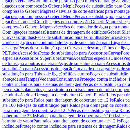
ligações
Vedantes
Conjuntos de parafuso para uniões de flange
Válvula
ligações por compressão Geberit Mepla
Peças de substituição para C
compressão Geberit Mapress
Válvulas de corte esféricas para monta
ligações por compressão Geberit Mepla
Peças de substituição para C
ligações Compact
Com ligações por compressão Geberit Mapress
Peça
compressão Geberit Mapress
Secções de contador de água para monta
Com ligações roscadas
Sistemas de drenagem de edifícios
Geberit Sile
Curvas
Forquilhas
Peças de substituição para Forquilhas
Reduções
Peça
Uniões
Ligações de continuidade
Peças de substituição para Ligações 
descarga
Peças de substituição para Curvas de descarga
Tubos de ligaç
PE
Tubos
Acessórios
Peças de substituição para Acessórios
Curvas
Forq
especiais
Acessórios SuperTube
Curvas
Acessórios especiais
Uniões
Peç
de transição a outros materiais
Peças de substituição para Acessórios de
substituição para Acessórios de ligação
Curvas de descarga
Peças de su
substituição para Tubos de ligação
Sifões curvos
Peças de substituição
abraçadeiras
Tampas
Vedantes
Consumíveis
Proteção contra incêndios,
contra-incêndios para sistemas de drenagem
Peças de substituição par
percussão
Isolamentos para estrutura com isolamento de ruído por per
de admissão de ar
Drenagem de cobertura Geberit Pluvia
Ralos para d
substituição para Ralos para drenagem de cobertura até 12 l/s
Ralos pa
até 100 l/s
Peças de substituição para Ralos para drenagem de cobertura
para drenagem de cobertura até 12 l/s
Peças de substituição para Ralos
cobertura até 25 l/s
Ralos para drenagem de cobertura até 100 l/s
Peças
barreira de vapor
Para ralos para drenagem de cobertura até 12 l/s
Peças
incêndios
Proteção contra incêndios para sistemas de drenagem
Ralos 