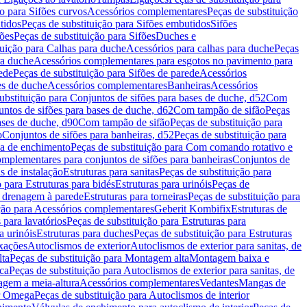
ão para Sifões curvos
Acessórios complementares
Peças de substituição
tidos
Peças de substituição para Sifões embutidos
Sifões
fões
Peças de substituição para Sifões
Duches e
tuição para Calhas para duche
Acessórios para calhas para duche
Peças
ra duche
Acessórios complementares para esgotos no pavimento para
ede
Peças de substituição para Sifões de parede
Acessórios
es de duche
Acessórios complementares
Banheiras
Acessórios
ubstituição para Conjuntos de sifões para bases de duche, d52
Com
untos de sifões para bases de duche, d62
Com tampão de sifão
Peças
ases de duche, d90
Com tampão de sifão
Peças de substituição para
o
Conjuntos de sifões para banheiras, d52
Peças de substituição para
a de enchimento
Peças de substituição para Com comando rotativo e
mplementares para conjuntos de sifões para banheiras
Conjuntos de
s de instalação
Estruturas para sanitas
Peças de substituição para
 para Estruturas para bidés
Estruturas para urinóis
Peças de
m drenagem à parede
Estruturas para torneiras
Peças de substituição para
ição para Acessórios complementares
Geberit Kombifix
Estruturas de
 para lavatórios
Peças de substituição para Estruturas para
a urinóis
Estruturas para duches
Peças de substituição para Estruturas
ixações
Autoclismos de exterior
Autoclismos de exterior para sanitas, de
ta
Peças de substituição para Montagem alta
Montagem baixa e
ica
Peças de substituição para Autoclismos de exterior para sanitas, de
gem a meia-altura
Acessórios complementares
Vedantes
Mangas de
or Omega
Peças de substituição para Autoclismos de interior