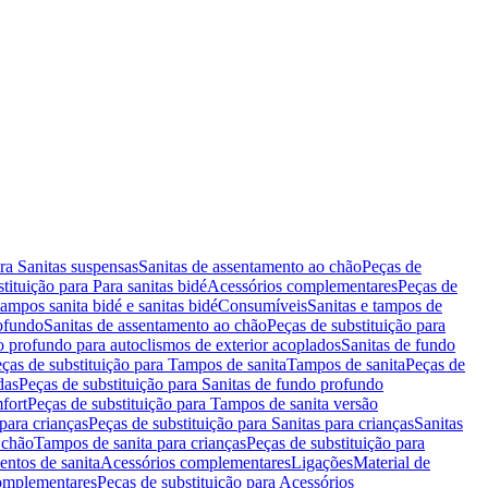
ara Sanitas suspensas
Sanitas de assentamento ao chão
Peças de
tituição para Para sanitas bidé
Acessórios complementares
Peças de
tampos sanita bidé e sanitas bidé
Consumíveis
Sanitas e tampos de
rofundo
Sanitas de assentamento ao chão
Peças de substituição para
o profundo para autoclismos de exterior acoplados
Sanitas de fundo
ças de substituição para Tampos de sanita
Tampos de sanita
Peças de
das
Peças de substituição para Sanitas de fundo profundo
fort
Peças de substituição para Tampos de sanita versão
para crianças
Peças de substituição para Sanitas para crianças
Sanitas
 chão
Tampos de sanita para crianças
Peças de substituição para
entos de sanita
Acessórios complementares
Ligações
Material de
omplementares
Peças de substituição para Acessórios