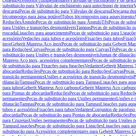
Omega
Acessórios complementares
Válvulas de enchimento e de desc
substituição para Válvulas de enchimento para autoclismo de interior
V
descarga
Peças de substituição para Válvulas de descarga
Descarga du
tricompostos para água potável
Tubos tricompostos para aquecimento
A
Reduções
Ângulo
Peças de substituição para Ângulo
Tês
Peças de subst
para Uniões e transições desmontáveis
Tampas
Peças de substituição 
roscada
Ligações para aquecimento
Peças de substituição para Ligaçõ
acessórios
Vedações para tubos e acessórios
Fixações para tubos
Fixaçõ
inox
Geberit Mapress Aço inox
Peças de substituição para Geberit Ma
para Reduções
Curvas
Peças de substituição para Curvas
Tês
Peças de s
substituição para Uniões e transições desmontáveis
Juntas de dilatação
Mapress Aço inox, acessórios complementares
Peças de substituição 
de substituição para Fixações para ligações
Vedantes
Geberit Mapress
abocardar
Reduções
Peças de substituição para Reduções
Curvas
Peças 
transição permanentes
Uniões e acessórios de transição desmontáveis
P
dilatação
Tampas
Peças de substituição para Tampas
Ligações para aqu
para tubos
Geberit Mapress Aço carbono
Geberit Mapress Aço carbon
para Pontas de abocardar
Reduções
Peças de substituição para Reduçõ
permanentes
Peças de substituição para Uniões permanentes
Uniões e 
dilatação
Tampas
Peças de substituição para Tampas
Ligações para aqu
tubos e acessórios
Fixações para tubos
Vedantes
Conjuntos de parafuso 
abocardar
Peças de substituição para Pontas de abocardar
Reduções
Peç
para Cruzetas
Uniões permanentes
Peças de substituição para Uniões 
Tampas
Ligações
Peças de substituição para Ligações
Ligações para a
substituição para Acessórios complementares para Geberit Mapress C