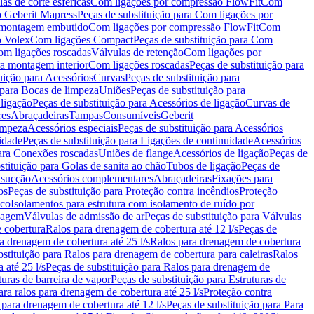
as de corte esféricas
Com ligações por compressão FlowFit
Com
 Geberit Mapress
Peças de substituição para Com ligações por
ra montagem embutido
Com ligações por compressão FlowFit
Com
o Volex
Com ligações Compact
Peças de substituição para Com
m ligações roscadas
Válvulas de retenção
Com ligações por
ra montagem interior
Com ligações roscadas
Peças de substituição para
uição para Acessórios
Curvas
Peças de substituição para
 para Bocas de limpeza
Uniões
Peças de substituição para
 ligação
Peças de substituição para Acessórios de ligação
Curvas de
res
Abraçadeiras
Tampas
Consumíveis
Geberit
limpeza
Acessórios especiais
Peças de substituição para Acessórios
idade
Peças de substituição para Ligações de continuidade
Acessórios
para Conexões roscadas
Uniões de flange
Acessórios de ligação
Peças de
stituição para Golas de sanita ao chão
Tubos de ligação
Peças de
 sucção
Acessórios complementares
Abraçadeiras
Fixações para
os
Peças de substituição para Proteção contra incêndios
Proteção
ico
Isolamentos para estrutura com isolamento de ruído por
enagem
Válvulas de admissão de ar
Peças de substituição para Válvulas
e cobertura
Ralos para drenagem de cobertura até 12 l/s
Peças de
a drenagem de cobertura até 25 l/s
Ralos para drenagem de cobertura
bstituição para Ralos para drenagem de cobertura para caleiras
Ralos
 até 25 l/s
Peças de substituição para Ralos para drenagem de
turas de barreira de vapor
Peças de substituição para Estruturas de
ara ralos para drenagem de cobertura até 25 l/s
Proteção contra
 para drenagem de cobertura até 12 l/s
Peças de substituição para Para