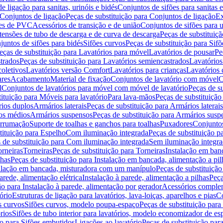
de ligação para sanitas, urinóis e bidés
Conjuntos de sifões para sanitas e
Conjuntos de ligação
Peças de substituição para Conjuntos de ligação
Ex
ões de PVC
Acessórios de transição e de união
Conjuntos de sifões para u
tensões de tubo de descarga e de curva de descarga
Peças de substituiç
juntos de sifões para bidés
Sifões curvos
Peças de substituição para Sif
eças de substituição para Lavatórios para móvel
Lavatórios de pousar
Pe
trados
Peças de substituição para Lavatórios semiencastrados
Lavatórios
coletivos
Lavatórios versão Comfort
Lavatórios para crianças
Lavatórios 
res
Acabamento
Material de fixação
Conjuntos de lavatório com móvel
C
l
Conjuntos de lavatórios para móvel com móvel de lavatório
Peças de s
ituição para Móveis para lavatório
Para lava-mãos
Peças de substituição
rios duplos
Armários laterais
Peças de substituição para Armários laterais
os médios
Armários suspensos
Peças de substituição para Armários susp
arrumação
Suporte de toalhas e ganchos para toalhas
Puxadores
Conjuntos
tituição para Espelho
Com iluminação integrada
Peças de substituição 
 de substituição para Com iluminação integrada
Sem iluminação integr
orneiras
Torneiras
Peças de substituição para Torneiras
Instalação em banc
lhas
Peças de substituição para Instalação em bancada, alimentação a pil
alação em bancada, misturadora com um manípulo
Peças de substituiçã
arede, alimentação elétrica
Instalação à parede, alimentação a pilhas
Peça
ão para Instalação à parede, alimentação por gerador
Acessórios comple
ório
Estruturas de ligação para lavatórios, lava-loiças, aparelhos e pias
Co
s curvos
Sifões curvos, modelo poupa-espaço
Peças de substituição par
rios
Sifões de tubo interior para lavatórios, modelo economizador de es
ão para Sifões embutidos
Ligações ao lavatório
Peças de substituição par