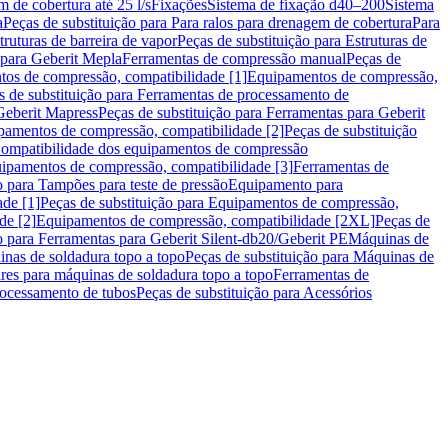
m de cobertura até 25 l/s
Fixações
Sistema de fixação d40–200
Sistema
a
Peças de substituição para Para ralos para drenagem de cobertura
Para
truturas de barreira de vapor
Peças de substituição para Estruturas de
 para Geberit Mepla
Ferramentas de compressão manual
Peças de
tos de compressão, compatibilidade [1]
Equipamentos de compressão,
s de substituição para Ferramentas de processamento de
Geberit Mapress
Peças de substituição para Ferramentas para Geberit
pamentos de compressão, compatibilidade [2]
Peças de substituição
 Compatibilidade dos equipamentos de compressão
uipamentos de compressão, compatibilidade [3]
Ferramentas de
o para Tampões para teste de pressão
Equipamento para
de [1]
Peças de substituição para Equipamentos de compressão,
de [2]
Equipamentos de compressão, compatibilidade [2XL]
Peças de
o para Ferramentas para Geberit Silent-db20/Geberit PE
Máquinas de
nas de soldadura topo a topo
Peças de substituição para Máquinas de
res para máquinas de soldadura topo a topo
Ferramentas de
rocessamento de tubos
Peças de substituição para Acessórios