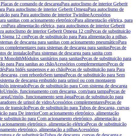
a Placas de comando de descarga
Para autoclismo de interior Geberit
ara Para autoclismo de interior Geberit Omega
Para autoclismo de
uição para Para autoclismo de interior Twinline
Acessórios
para sanitas com acionamento eletrónico
Para alimentação elétrica, para
2 cm
Para alimentação elétrica, para autoclismos de interior Geberit
para autoclismo de interior Geberit Omega 12 cm
Peças de substituição
rit Sigma 12 cm
Peças de substituição para Para alimentação a pilhas,
Sistemas de descarga para sanitas com acionamento pneumático
Para
os complementares para sistemas de descarga para sanitas
Peças de
tos de instalação
Para sistemas de descarga para sanita com
it Monolith
Módulos sanitários para sanitas
Peças de substituição para
ção para Para sanitas ao chão
Acessórios complementares
Peças de
dés
Para bidés suspensos e ao chão
Peças de substituição para Para
 descarga, com rebordo
Sem tampa
Peças de substituição para Sem
 sistema de descarga embutido para urinol ou com montagem
inóis integrado
Peças de substituição para Com sistema de descarga
do
Urinóis, funcionamento com descarga, com/para tampa
Peças de
carga
Urinóis, funcionamento sem água
Peças de substituição para
aradores de urinol de vidro
Acessórios complementares
Peças de
os de transição
Peças de substituição para Tubos de descarga, curvas
ição para De interior
Com acionamento eletrónico, alimentação
e substituição para Com acionamento eletrónico, alimentação a
acionamento eletrónico, alimentação elétrica
Peças de substituição
namento eletrónico, alimentação a pilhas
Acessórios
rutura e de substituição
Tubos de descarga, curvas de descarga e