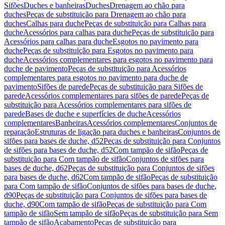
Sifões
Duches e banheiras
Duches
Drenagem ao chão para
duches
Peças de substituição para Drenagem ao chão para
duches
Calhas para duche
Peças de substituição para Calhas para
duche
Acessórios para calhas para duche
Peças de substituição para
Acessórios para calhas para duche
Esgotos no pavimento para
duche
Peças de substituição para Esgotos no pavimento para
duche
Acessórios complementares para esgotos no pavimento para
duche de pavimento
Peças de substituição para Acessórios
complementares para esgotos no pavimento para duche de
pavimento
Sifões de parede
Peças de substituição para Sifões de
parede
Acessórios complementares para sifões de parede
Peças de
substituição para Acessórios complementares para sifões de
parede
Bases de duche e superfícies de duche
Acessórios
complementares
Banheiras
Acessórios complementares
Conjuntos de
reparação
Estruturas de ligação para duches e banheiras
Conjuntos de
sifões para bases de duche, d52
Peças de substituição para Conjuntos
de sifões para bases de duche, d52
Com tampão de sifão
Peças de
substituição para Com tampão de sifão
Conjuntos de sifões para
bases de duche, d62
Peças de substituição para Conjuntos de sifões
para bases de duche, d62
Com tampão de sifão
Peças de substituição
para Com tampão de sifão
Conjuntos de sifões para bases de duche,
d90
Peças de substituição para Conjuntos de sifões para bases de
duche, d90
Com tampão de sifão
Peças de substituição para Com
tampão de sifão
Sem tampão de sifão
Peças de substituição para Sem
tampão de sifão
Acabamento
Peças de substituição para