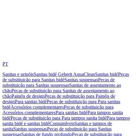
PT
Sanitas e urinóis
Sanitas bidé Geberit AquaClean
Sanitas bidé
Peças
de substituição para Sanitas bidé
Sanitas suspensas
Peças de
substituição para Sanitas suspensas
Sanitas de assentamento ao
chão
Peças de substituição para Sanitas de assentamento ao
chão
Painéis de design
Peças de substituição para Painéis de
design
Para sanitas bidé
Peças de substituição para Para sanitas
bidé
Acessórios complementares
Peças de substituição para
Acessórios complementares
Para sanitas bidé
Para tampos sanita
bidé
Peças de substituição para Para tampos sanita bidé
Para tampos
sanita bidé e sanitas bidé
Consumíveis
Sanitas e tampos de
sanita
Sanitas suspensas
Peças de substituição para Sanitas
suspensas
Sanitas de fundo profundo
Peças de substituição para