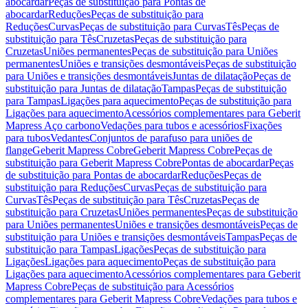
abocardar
Peças de substituição para Pontas de
abocardar
Reduções
Peças de substituição para
Reduções
Curvas
Peças de substituição para Curvas
Tês
Peças de
substituição para Tês
Cruzetas
Peças de substituição para
Cruzetas
Uniões permanentes
Peças de substituição para Uniões
permanentes
Uniões e transições desmontáveis
Peças de substituição
para Uniões e transições desmontáveis
Juntas de dilatação
Peças de
substituição para Juntas de dilatação
Tampas
Peças de substituição
para Tampas
Ligações para aquecimento
Peças de substituição para
Ligações para aquecimento
Acessórios complementares para Geberit
Mapress Aço carbono
Vedações para tubos e acessórios
Fixações
para tubos
Vedantes
Conjuntos de parafuso para uniões de
flange
Geberit Mapress Cobre
Geberit Mapress Cobre
Peças de
substituição para Geberit Mapress Cobre
Pontas de abocardar
Peças
de substituição para Pontas de abocardar
Reduções
Peças de
substituição para Reduções
Curvas
Peças de substituição para
Curvas
Tês
Peças de substituição para Tês
Cruzetas
Peças de
substituição para Cruzetas
Uniões permanentes
Peças de substituição
para Uniões permanentes
Uniões e transições desmontáveis
Peças de
substituição para Uniões e transições desmontáveis
Tampas
Peças de
substituição para Tampas
Ligações
Peças de substituição para
Ligações
Ligações para aquecimento
Peças de substituição para
Ligações para aquecimento
Acessórios complementares para Geberit
Mapress Cobre
Peças de substituição para Acessórios
complementares para Geberit Mapress Cobre
Vedações para tubos e