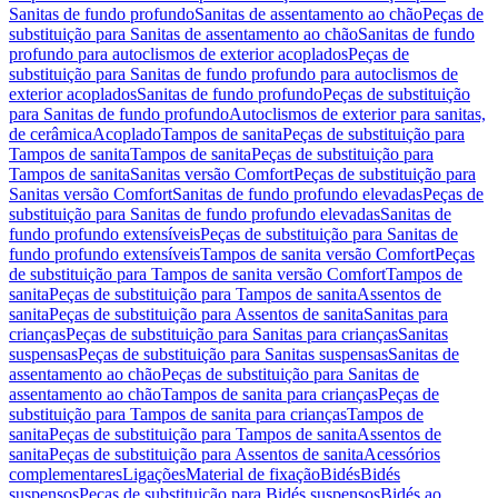
Sanitas de fundo profundo
Sanitas de assentamento ao chão
Peças de
substituição para Sanitas de assentamento ao chão
Sanitas de fundo
profundo para autoclismos de exterior acoplados
Peças de
substituição para Sanitas de fundo profundo para autoclismos de
exterior acoplados
Sanitas de fundo profundo
Peças de substituição
para Sanitas de fundo profundo
Autoclismos de exterior para sanitas,
de cerâmica
Acoplado
Tampos de sanita
Peças de substituição para
Tampos de sanita
Tampos de sanita
Peças de substituição para
Tampos de sanita
Sanitas versão Comfort
Peças de substituição para
Sanitas versão Comfort
Sanitas de fundo profundo elevadas
Peças de
substituição para Sanitas de fundo profundo elevadas
Sanitas de
fundo profundo extensíveis
Peças de substituição para Sanitas de
fundo profundo extensíveis
Tampos de sanita versão Comfort
Peças
de substituição para Tampos de sanita versão Comfort
Tampos de
sanita
Peças de substituição para Tampos de sanita
Assentos de
sanita
Peças de substituição para Assentos de sanita
Sanitas para
crianças
Peças de substituição para Sanitas para crianças
Sanitas
suspensas
Peças de substituição para Sanitas suspensas
Sanitas de
assentamento ao chão
Peças de substituição para Sanitas de
assentamento ao chão
Tampos de sanita para crianças
Peças de
substituição para Tampos de sanita para crianças
Tampos de
sanita
Peças de substituição para Tampos de sanita
Assentos de
sanita
Peças de substituição para Assentos de sanita
Acessórios
complementares
Ligações
Material de fixação
Bidés
Bidés
suspensos
Peças de substituição para Bidés suspensos
Bidés ao