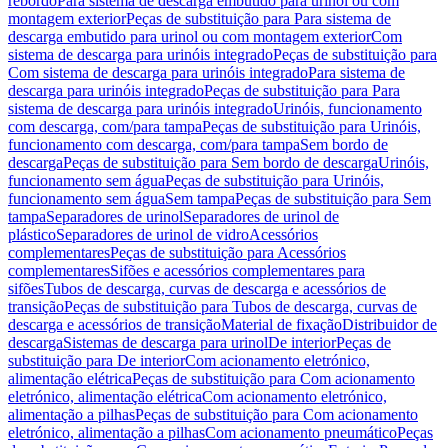
rebordo
Para sistema de descarga embutido para urinol ou com
montagem exterior
Peças de substituição para Para sistema de
descarga embutido para urinol ou com montagem exterior
Com
sistema de descarga para urinóis integrado
Peças de substituição para
Com sistema de descarga para urinóis integrado
Para sistema de
descarga para urinóis integrado
Peças de substituição para Para
sistema de descarga para urinóis integrado
Urinóis, funcionamento
com descarga, com/para tampa
Peças de substituição para Urinóis,
funcionamento com descarga, com/para tampa
Sem bordo de
descarga
Peças de substituição para Sem bordo de descarga
Urinóis,
funcionamento sem água
Peças de substituição para Urinóis,
funcionamento sem água
Sem tampa
Peças de substituição para Sem
tampa
Separadores de urinol
Separadores de urinol de
plástico
Separadores de urinol de vidro
Acessórios
complementares
Peças de substituição para Acessórios
complementares
Sifões e acessórios complementares para
sifões
Tubos de descarga, curvas de descarga e acessórios de
transição
Peças de substituição para Tubos de descarga, curvas de
descarga e acessórios de transição
Material de fixação
Distribuidor de
descarga
Sistemas de descarga para urinol
De interior
Peças de
substituição para De interior
Com acionamento eletrónico,
alimentação elétrica
Peças de substituição para Com acionamento
eletrónico, alimentação elétrica
Com acionamento eletrónico,
alimentação a pilhas
Peças de substituição para Com acionamento
eletrónico, alimentação a pilhas
Com acionamento pneumático
Peças