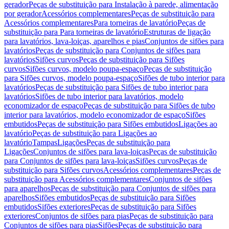
gerador
Peças de substituição para Instalação à parede, alimentação
por gerador
Acessórios complementares
Peças de substituição para
Acessórios complementares
Para torneiras de lavatório
Peças de
substituição para Para torneiras de lavatório
Estruturas de ligação
para lavatórios, lava-loiças, aparelhos e pias
Conjuntos de sifões para
lavatórios
Peças de substituição para Conjuntos de sifões para
lavatórios
Sifões curvos
Peças de substituição para Sifões
curvos
Sifões curvos, modelo poupa-espaço
Peças de substituição
para Sifões curvos, modelo poupa-espaço
Sifões de tubo interior para
lavatórios
Peças de substituição para Sifões de tubo interior para
lavatórios
Sifões de tubo interior para lavatórios, modelo
economizador de espaço
Peças de substituição para Sifões de tubo
interior para lavatórios, modelo economizador de espaço
Sifões
embutidos
Peças de substituição para Sifões embutidos
Ligações ao
lavatório
Peças de substituição para Ligações ao
lavatório
Tampas
Ligações
Peças de substituição para
Ligações
Conjuntos de sifões para lava-loiças
Peças de substituição
para Conjuntos de sifões para lava-loiças
Sifões curvos
Peças de
substituição para Sifões curvos
Acessórios complementares
Peças de
substituição para Acessórios complementares
Conjuntos de sifões
para aparelhos
Peças de substituição para Conjuntos de sifões para
aparelhos
Sifões embutidos
Peças de substituição para Sifões
embutidos
Sifões exteriores
Peças de substituição para Sifões
exteriores
Conjuntos de sifões para pias
Peças de substituição para
Conjuntos de sifões para pias
Sifões
Peças de substituição para