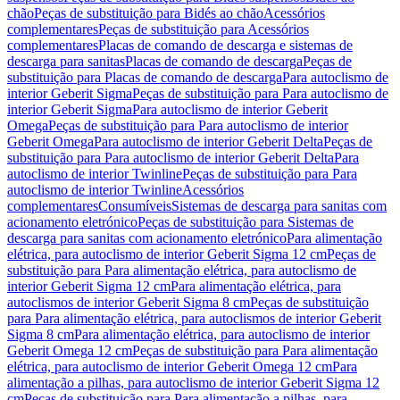
chão
Peças de substituição para Bidés ao chão
Acessórios
complementares
Peças de substituição para Acessórios
complementares
Placas de comando de descarga e sistemas de
descarga para sanitas
Placas de comando de descarga
Peças de
substituição para Placas de comando de descarga
Para autoclismo de
interior Geberit Sigma
Peças de substituição para Para autoclismo de
interior Geberit Sigma
Para autoclismo de interior Geberit
Omega
Peças de substituição para Para autoclismo de interior
Geberit Omega
Para autoclismo de interior Geberit Delta
Peças de
substituição para Para autoclismo de interior Geberit Delta
Para
autoclismo de interior Twinline
Peças de substituição para Para
autoclismo de interior Twinline
Acessórios
complementares
Consumíveis
Sistemas de descarga para sanitas com
acionamento eletrónico
Peças de substituição para Sistemas de
descarga para sanitas com acionamento eletrónico
Para alimentação
elétrica, para autoclismo de interior Geberit Sigma 12 cm
Peças de
substituição para Para alimentação elétrica, para autoclismo de
interior Geberit Sigma 12 cm
Para alimentação elétrica, para
autoclismos de interior Geberit Sigma 8 cm
Peças de substituição
para Para alimentação elétrica, para autoclismos de interior Geberit
Sigma 8 cm
Para alimentação elétrica, para autoclismo de interior
Geberit Omega 12 cm
Peças de substituição para Para alimentação
elétrica, para autoclismo de interior Geberit Omega 12 cm
Para
alimentação a pilhas, para autoclismo de interior Geberit Sigma 12
cm
Peças de substituição para Para alimentação a pilhas, para