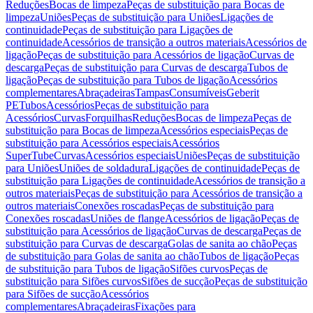
Reduções
Bocas de limpeza
Peças de substituição para Bocas de
limpeza
Uniões
Peças de substituição para Uniões
Ligações de
continuidade
Peças de substituição para Ligações de
continuidade
Acessórios de transição a outros materiais
Acessórios de
ligação
Peças de substituição para Acessórios de ligação
Curvas de
descarga
Peças de substituição para Curvas de descarga
Tubos de
ligação
Peças de substituição para Tubos de ligação
Acessórios
complementares
Abraçadeiras
Tampas
Consumíveis
Geberit
PE
Tubos
Acessórios
Peças de substituição para
Acessórios
Curvas
Forquilhas
Reduções
Bocas de limpeza
Peças de
substituição para Bocas de limpeza
Acessórios especiais
Peças de
substituição para Acessórios especiais
Acessórios
SuperTube
Curvas
Acessórios especiais
Uniões
Peças de substituição
para Uniões
Uniões de soldadura
Ligações de continuidade
Peças de
substituição para Ligações de continuidade
Acessórios de transição a
outros materiais
Peças de substituição para Acessórios de transição a
outros materiais
Conexões roscadas
Peças de substituição para
Conexões roscadas
Uniões de flange
Acessórios de ligação
Peças de
substituição para Acessórios de ligação
Curvas de descarga
Peças de
substituição para Curvas de descarga
Golas de sanita ao chão
Peças
de substituição para Golas de sanita ao chão
Tubos de ligação
Peças
de substituição para Tubos de ligação
Sifões curvos
Peças de
substituição para Sifões curvos
Sifões de sucção
Peças de substituição
para Sifões de sucção
Acessórios
complementares
Abraçadeiras
Fixações para