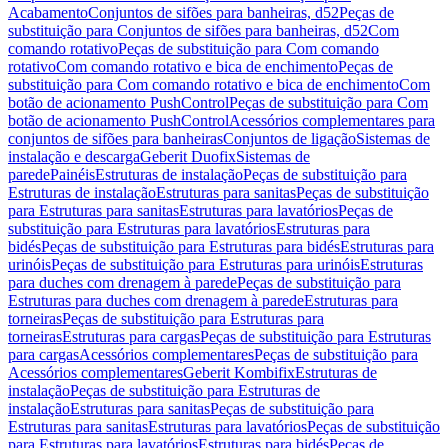
Acabamento
Conjuntos de sifões para banheiras, d52
Peças de
substituição para Conjuntos de sifões para banheiras, d52
Com
comando rotativo
Peças de substituição para Com comando
rotativo
Com comando rotativo e bica de enchimento
Peças de
substituição para Com comando rotativo e bica de enchimento
Com
botão de acionamento PushControl
Peças de substituição para Com
botão de acionamento PushControl
Acessórios complementares para
conjuntos de sifões para banheiras
Conjuntos de ligação
Sistemas de
instalação e descarga
Geberit Duofix
Sistemas de
parede
Painéis
Estruturas de instalação
Peças de substituição para
Estruturas de instalação
Estruturas para sanitas
Peças de substituição
para Estruturas para sanitas
Estruturas para lavatórios
Peças de
substituição para Estruturas para lavatórios
Estruturas para
bidés
Peças de substituição para Estruturas para bidés
Estruturas para
urinóis
Peças de substituição para Estruturas para urinóis
Estruturas
para duches com drenagem à parede
Peças de substituição para
Estruturas para duches com drenagem à parede
Estruturas para
torneiras
Peças de substituição para Estruturas para
torneiras
Estruturas para cargas
Peças de substituição para Estruturas
para cargas
Acessórios complementares
Peças de substituição para
Acessórios complementares
Geberit Kombifix
Estruturas de
instalação
Peças de substituição para Estruturas de
instalação
Estruturas para sanitas
Peças de substituição para
Estruturas para sanitas
Estruturas para lavatórios
Peças de substituição
para Estruturas para lavatórios
Estruturas para bidés
Peças de