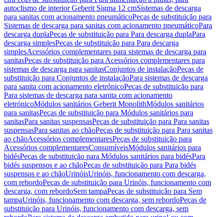
autoclismo de interior Geberit Sigma 12 cm
Sistemas de descarga
para sanitas com acionamento pneumático
Peças de substituição para
Sistemas de descarga para sanitas com acionamento pneumático
Para
descarga dupla
Peças de substituição para Para descarga dupla
Para
descarga simples
Peças de substituição para Para descarga
simples
Acessórios complementares para sistemas de descarga para
sanitas
Peças de substituição para Acessórios complementares para
sistemas de descarga para sanitas
Conjuntos de instalação
Peças de
substituição para Conjuntos de instalação
Para sistemas de descarga
para sanita com acionamento eletrónico
Peças de substituição para
Para sistemas de descarga para sanita com acionamento
eletrónico
Módulos sanitários Geberit Monolith
Módulos sanitários
para sanitas
Peças de substituição para Módulos sanitários para
sanitas
Para sanitas suspensas
Peças de substituição para Para sanitas
suspensas
Para sanitas ao chão
Peças de substituição para Para sanitas
ao chão
Acessórios complementares
Peças de substituição para
Acessórios complementares
Consumíveis
Módulos sanitários para
bidés
Peças de substituição para Módulos sanitários para bidés
Para
bidés suspensos e ao chão
Peças de substituição para Para bidés
suspensos e ao chão
Urinóis
Urinóis, funcionamento com descarga,
com rebordo
Peças de substituição para Urinóis, funcionamento com
descarga, com rebordo
Sem tampa
Peças de substituição para Sem
tampa
Urinóis, funcionamento com descarga, sem rebordo
Peças de
substituição para Urinóis, funcionamento com descarga, sem