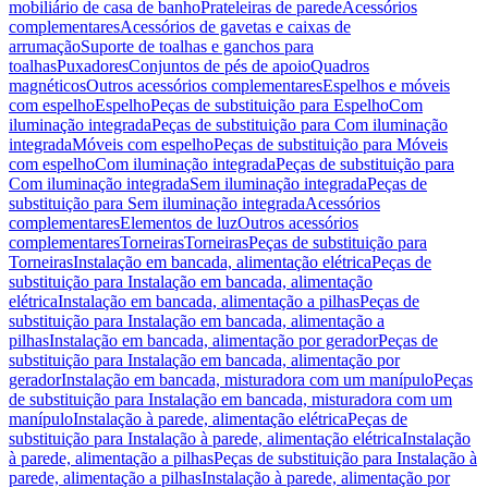
mobiliário de casa de banho
Prateleiras de parede
Acessórios
complementares
Acessórios de gavetas e caixas de
arrumação
Suporte de toalhas e ganchos para
toalhas
Puxadores
Conjuntos de pés de apoio
Quadros
magnéticos
Outros acessórios complementares
Espelhos e móveis
com espelho
Espelho
Peças de substituição para Espelho
Com
iluminação integrada
Peças de substituição para Com iluminação
integrada
Móveis com espelho
Peças de substituição para Móveis
com espelho
Com iluminação integrada
Peças de substituição para
Com iluminação integrada
Sem iluminação integrada
Peças de
substituição para Sem iluminação integrada
Acessórios
complementares
Elementos de luz
Outros acessórios
complementares
Torneiras
Torneiras
Peças de substituição para
Torneiras
Instalação em bancada, alimentação elétrica
Peças de
substituição para Instalação em bancada, alimentação
elétrica
Instalação em bancada, alimentação a pilhas
Peças de
substituição para Instalação em bancada, alimentação a
pilhas
Instalação em bancada, alimentação por gerador
Peças de
substituição para Instalação em bancada, alimentação por
gerador
Instalação em bancada, misturadora com um manípulo
Peças
de substituição para Instalação em bancada, misturadora com um
manípulo
Instalação à parede, alimentação elétrica
Peças de
substituição para Instalação à parede, alimentação elétrica
Instalação
à parede, alimentação a pilhas
Peças de substituição para Instalação à
parede, alimentação a pilhas
Instalação à parede, alimentação por