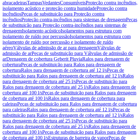
abraçadeiras
Tampas
Vedantes
Consumíveis
Proteção contra incêndios,
isolamento acústico e proteção contra humidade
Proteção contra
incêndios
Peças de substituição para Proteção contra
incêndios
Proteção contra-incêndios para sistemas de drenagem
Peças
de substituição para Proteção contra-incêndios para sistemas de
drenagem
Isolamento acústico
Isolamentos para estrutura com
isolamento de ruído por percussão
Isolamentos para estrutura com
isolamento de ruído por percussão e isolamento de ruído
aéreo
Válvulas de admissão de ar para drenagem
Válvulas de
admissão de ar
Peças de substituição para Válvulas de admissão de
ar
Drenagem de cobertura Geberit Pluvia
Ralos para drenagem de
cobertura
Peças de substituição para Ralos para drenagem de
cobertura
Ralos para drenagem de cobertura até 12 l/s
Peças de
substituição para Ralos para drenagem de cobertura até 12 l/s
Ralos
para drenagem de cobertura até 25 l/s
Peças de substituição para
Ralos para drenagem de cobertura até 25 l/s
Ralos para drenagem de
cobertura até 100 l/s
Peças de substituição para Ralos para drenagem
de cobertura até 100 l/s
Ralos para drenagem de cobertura para
caleiras
Peças de substituição para Ralos para drenagem de cobertura
para caleiras
Ralos para drenagem de cobertura até 12 l/s
Peças de
substituição para Ralos para drenagem de cobertura até 12 l/s
Ralos
para drenagem de cobertura até 25 l/s
Peças de substituição para
Ralos para drenagem de cobertura até 25 l/s
Ralos para drenagem de
cobertura até 100 l/s
Peças de substituição para Ralos para drenagem
de cobertura até 100 l/s
Estruturas de barreira de vapor
Peças de