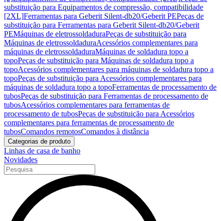
substituição para Equipamentos de compressão, compatibilidade
[2XL]
Ferramentas para Geberit Silent-db20/Geberit PE
Peças de
substituição para Ferramentas para Geberit Silent-db20/Geberit
PE
Máquinas de eletrossoldadura
Peças de substituição para
Máquinas de eletrossoldadura
Acessórios complementares para
máquinas de eletrossoldadura
Máquinas de soldadura topo a
topo
Peças de substituição para Máquinas de soldadura topo a
topo
Acessórios complementares para máquinas de soldadura topo a
topo
Peças de substituição para Acessórios complementares para
máquinas de soldadura topo a topo
Ferramentas de processamento de
tubos
Peças de substituição para Ferramentas de processamento de
tubos
Acessórios complementares para ferramentas de
processamento de tubos
Peças de substituição para Acessórios
complementares para ferramentas de processamento de
tubos
Comandos remotos
Comandos à distância
Categorias de produto
Linhas de casa de banho
Novidades