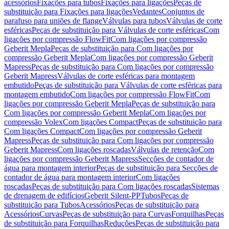
acessórios
Fixações para tubos
Fixações para ligações
Peças de
substituição para Fixações para ligações
Vedantes
Conjuntos de
parafuso para uniões de flange
Válvulas para tubos
Válvulas de corte
esféricas
Peças de substituição para Válvulas de corte esféricas
Com
ligações por compressão FlowFit
Com ligações por compressão
Geberit Mepla
Peças de substituição para Com ligações por
compressão Geberit Mepla
Com ligações por compressão Geberit
Mapress
Peças de substituição para Com ligações por compressão
Geberit Mapress
Válvulas de corte esféricas para montagem
embutido
Peças de substituição para Válvulas de corte esféricas para
montagem embutido
Com ligações por compressão FlowFit
Com
ligações por compressão Geberit Mepla
Peças de substituição para
Com ligações por compressão Geberit Mepla
Com ligações por
compressão Volex
Com ligações Compact
Peças de substituição para
Com ligações Compact
Com ligações por compressão Geberit
Mapress
Peças de substituição para Com ligações por compressão
Geberit Mapress
Com ligações roscadas
Válvulas de retenção
Com
ligações por compressão Geberit Mapress
Secções de contador de
água para montagem interior
Peças de substituição para Secções de
contador de água para montagem interior
Com ligações
roscadas
Peças de substituição para Com ligações roscadas
Sistemas
de drenagem de edifícios
Geberit Silent-PP
Tubos
Peças de
substituição para Tubos
Acessórios
Peças de substituição para
Acessórios
Curvas
Peças de substituição para Curvas
Forquilhas
Peças
de substituição para Forquilhas
Reduções
Peças de substituição para