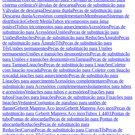
cisterna cerâmica
Válvulas de descarga
Peças de substituição para
Válvulas de descarga
Descarga dupla
Peças de substituição para
Descarga dupla
Acessórios complementares
Membranas
Sistemas de
distribuição
Geberit Mepla
Tubos tricompostos para água
potável
Tubos tricompostos para aquecimento
Acessórios
Peças de
substituição para Acessórios
Uniões
Peças de substituição para
Uniões
Reduções
Peças de substituição para Reduções
Ângulo
Peças
de substituição para Ângulo
Tês
Peças de substituição para
Tês
Uniões permanentes
Peças de substituição para Uniões
permanentes
Uniões e transições desmontáveis
Peças de substituição
para Uniões e transições desmontáveis
Tampas
Peças de substituição
para Tampas
Ligações
Peças de substituição para Ligações
Coletor
com ligação roscada
Peças de substituição para Coletor com ligação
roscada
Ligações para aquecimento
Peças de substituição para
Ligações para aquecimento
Acessórios complementares
Peças de
substituição para Acessórios complementares
Isolamentos para tubos
e acessórios
Vedações para tubos e acessórios
Fixações para
tubos
Fixações para ligações
Peças de substituição para Fixações para
ligações
Vedantes
Conjuntos de parafuso para uniões de
flange
Geberit Mapress Aço inox
Geberit Mapress Aço inox
Peças de
substituição para Geberit Mapress Aço inox
Tubos 1.4401
Pontas de
tubo
Pontas de abocardar
Peças de substituição para Pontas de
abocardar
Reduções
Peças de substituição para
Reduções
Curvas
Peças de substituição para Curvas
Tês
Peças de