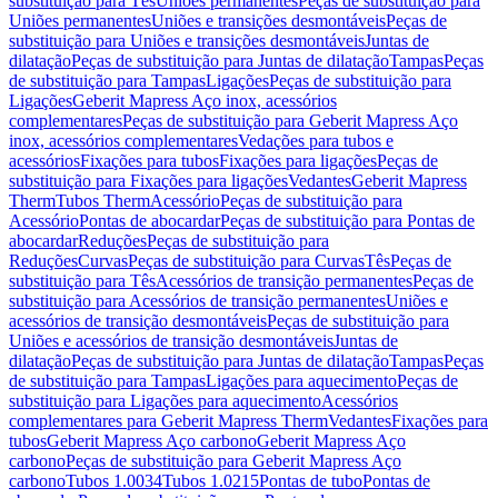
substituição para Tês
Uniões permanentes
Peças de substituição para
Uniões permanentes
Uniões e transições desmontáveis
Peças de
substituição para Uniões e transições desmontáveis
Juntas de
dilatação
Peças de substituição para Juntas de dilatação
Tampas
Peças
de substituição para Tampas
Ligações
Peças de substituição para
Ligações
Geberit Mapress Aço inox, acessórios
complementares
Peças de substituição para Geberit Mapress Aço
inox, acessórios complementares
Vedações para tubos e
acessórios
Fixações para tubos
Fixações para ligações
Peças de
substituição para Fixações para ligações
Vedantes
Geberit Mapress
Therm
Tubos Therm
Acessório
Peças de substituição para
Acessório
Pontas de abocardar
Peças de substituição para Pontas de
abocardar
Reduções
Peças de substituição para
Reduções
Curvas
Peças de substituição para Curvas
Tês
Peças de
substituição para Tês
Acessórios de transição permanentes
Peças de
substituição para Acessórios de transição permanentes
Uniões e
acessórios de transição desmontáveis
Peças de substituição para
Uniões e acessórios de transição desmontáveis
Juntas de
dilatação
Peças de substituição para Juntas de dilatação
Tampas
Peças
de substituição para Tampas
Ligações para aquecimento
Peças de
substituição para Ligações para aquecimento
Acessórios
complementares para Geberit Mapress Therm
Vedantes
Fixações para
tubos
Geberit Mapress Aço carbono
Geberit Mapress Aço
carbono
Peças de substituição para Geberit Mapress Aço
carbono
Tubos 1.0034
Tubos 1.0215
Pontas de tubo
Pontas de