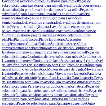
Lavatórios
Lavatórios duplos
Lavatórios para móvel
Peças de
substituição para Lavatórios para móvel
Lavatórios de pousar
Peças
de substituição para Lavatórios de pousar
Lava-mãos
Peças de
substituição para Lava-mãos
Lava-mãos de canto
Lavatórios
semiencastrados
Peças de substituição para Lavatórios
semiencastrados
Lavatórios encastrados
Lavatórios de encastrar por
baixo
Peças de substituição para Lavatórios de encastrar por
baixo
Lavatórios de canto
Lavatórios coletivos
Lavatórios versão
Comfort
Lavatórios para crianças
Lavatórios coletivos
Outras
pias
Pias
Pia multifunções
Pia de laboratório
Acessórios
complementares
Colunas
Colunas
Semicolunas
Acessórios
complementares
Acabamento
Material de fixação
Conjuntos de
lavatório com móvel
Conjuntos de lava-mãos com móvel
Peças de
substituição para Conjuntos de lava-mãos com móvel
Conjuntos de
lavatório com móvel
Conjuntos de lavatórios para móvel com móvel
de lavatório
Peças de substituição para Conjuntos de lavatórios para
móvel com móvel de lavatório
Móveis de casa de banho
Móveis para
lavatório
Peças de substituição para Móveis para lavatório
Para lava-
mãos
Peças de substituição para Para lava-mãos
Para lavatórios
Peças
de substituição para Para lavatórios
Para lavatórios duplos
Peças de
substituição para Para lavatórios duplos
Armários laterais
Peças de
substituição para Armários laterais
Armários laterais baixos
Peças de
substituição para Armários laterais baixos
Armários altos
Peças de
substituição para Armários altos
Armários médios
Armários
suspensos
Peças de substituição para Armários suspensos
Outro