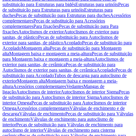
substituição para Estruturas para bidés
Estruturas para urinóis
Peças
de substituição para Estruturas para urinóis
Estruturas para
duches
Peças de substituição para Estruturas para duches
Acessórios
complementares
Peças de substituição para Acessórios
complementares
Para fixações
Peças de substituição para Para
fixações
Autoclismos de exterior
Autoclismos de exterior para
sanitas, de plástico
Peças de substituição para Autoclismos de
exterior para sanitas, de plástico
Acoplado
Peças de substituição para
Acoplado
Montagem alta
Peças de substituição para Montagem
alta
Montagem baixa e montagem a meia-altura
Peças de substituição
para Montagem baixa e montagem a meia-altura
Autoclismos de
exterior para sanitas, de cerâmica
Peças de substituição para
Autoclismos de exterior para sanitas, de cerâmica
Acoplado
Peças de
substituição para Acoplado
Tubos de descarga para autoclismo de
exterior
Montagem alta
Montagem baixa e montagem a meia-
altura
Acessórios complementares
Vedantes
Mangas de
ligação
Autoclismos de interior
Autoclismos de interior Sigma
Peças
de substituição para Autoclismos de interior Sigma
Autoclismos de
interior Omega
Peças de substituição para Autoclismos de interior
Omega
Acessórios complementares
Válvulas de enchimento e de
descarga
Válvulas de enchimento
Peças de substituição para Válvulas
de enchimento
Válvulas de enchimento para autoclismo de
interior
Peças de substituição para Válvulas de enchimento para
autoclismo de interior
Válvulas de enchimento para cisterna
cerâmica
Peças de substituição para Válvulas de enchimento para