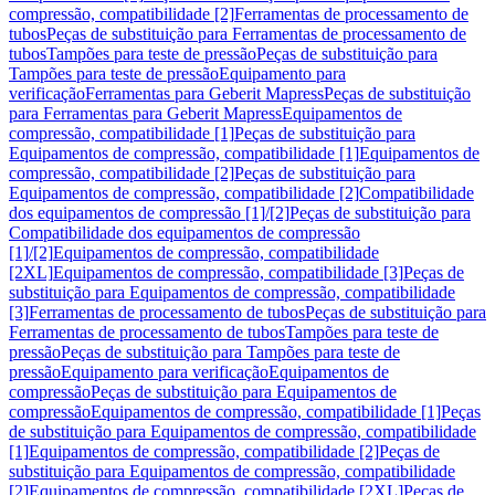
compressão, compatibilidade [2]
Ferramentas de processamento de
tubos
Peças de substituição para Ferramentas de processamento de
tubos
Tampões para teste de pressão
Peças de substituição para
Tampões para teste de pressão
Equipamento para
verificação
Ferramentas para Geberit Mapress
Peças de substituição
para Ferramentas para Geberit Mapress
Equipamentos de
compressão, compatibilidade [1]
Peças de substituição para
Equipamentos de compressão, compatibilidade [1]
Equipamentos de
compressão, compatibilidade [2]
Peças de substituição para
Equipamentos de compressão, compatibilidade [2]
Compatibilidade
dos equipamentos de compressão [1]/[2]
Peças de substituição para
Compatibilidade dos equipamentos de compressão
[1]/[2]
Equipamentos de compressão, compatibilidade
[2XL]
Equipamentos de compressão, compatibilidade [3]
Peças de
substituição para Equipamentos de compressão, compatibilidade
[3]
Ferramentas de processamento de tubos
Peças de substituição para
Ferramentas de processamento de tubos
Tampões para teste de
pressão
Peças de substituição para Tampões para teste de
pressão
Equipamento para verificação
Equipamentos de
compressão
Peças de substituição para Equipamentos de
compressão
Equipamentos de compressão, compatibilidade [1]
Peças
de substituição para Equipamentos de compressão, compatibilidade
[1]
Equipamentos de compressão, compatibilidade [2]
Peças de
substituição para Equipamentos de compressão, compatibilidade
[2]
Equipamentos de compressão, compatibilidade [2XL]
Peças de