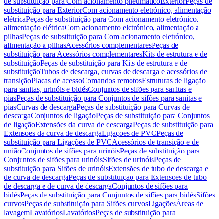
de substituição para Com acionamento pneumático
Exterior
Peças de
substituição para Exterior
Com acionamento eletrónico, alimentação
elétrica
Peças de substituição para Com acionamento eletrónico,
alimentação elétrica
Com acionamento eletrónico, alimentação a
pilhas
Peças de substituição para Com acionamento eletrónico,
alimentação a pilhas
Acessórios complementares
Peças de
substituição para Acessórios complementares
Kits de estrutura e de
substituição
Peças de substituição para Kits de estrutura e de
substituição
Tubos de descarga, curvas de descarga e acessórios de
transição
Placas de acesso
Comandos remotos
Estruturas de ligação
para sanitas, urinóis e bidés
Conjuntos de sifões para sanitas e
pias
Peças de substituição para Conjuntos de sifões para sanitas e
pias
Curvas de descarga
Peças de substituição para Curvas de
descarga
Conjuntos de ligação
Peças de substituição para Conjuntos
de ligação
Extensões da curva de descarga
Peças de substituição para
Extensões da curva de descarga
Ligações de PVC
Peças de
substituição para Ligações de PVC
Acessórios de transição e de
união
Conjuntos de sifões para urinóis
Peças de substituição para
Conjuntos de sifões para urinóis
Sifões de urinóis
Peças de
substituição para Sifões de urinóis
Extensões de tubo de descarga e
de curva de descarga
Peças de substituição para Extensões de tubo
de descarga e de curva de descarga
Conjuntos de sifões para
bidés
Peças de substituição para Conjuntos de sifões para bidés
Sifões
curvos
Peças de substituição para Sifões curvos
Ligações
Áreas de
lavagem
Lavatórios
Lavatórios
Peças de substituição para