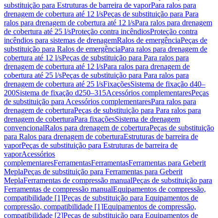
substituição para Estruturas de barreira de vapor
Para ralos para
drenagem de cobertura até 12 l/s
Peças de substituição para Para
ralos para drenagem de cobertura até 12 l/s
Para ralos para drenagem
de cobertura até 25 l/s
Proteção contra incêndios
Proteção contra
incêndios para sistemas de drenagem
Ralos de emergência
Peças de
substituição para Ralos de emergência
Para ralos para drenagem de
cobertura até 12 l/s
Peças de substituição para Para ralos para
drenagem de cobertura até 12 l/s
Para ralos para drenagem de
cobertura até 25 l/s
Peças de substituição para Para ralos para
drenagem de cobertura até 25 l/s
Fixações
Sistema de fixação d40–
200
Sistema de fixação d250–315
Acessórios complementares
Peças
de substituição para Acessórios complementares
Para ralos para
drenagem de cobertura
Peças de substituição para Para ralos para
drenagem de cobertura
Para fixações
Sistema de drenagem
convencional
Ralos para drenagem de cobertura
Peças de substituição
para Ralos para drenagem de cobertura
Estruturas de barreira de
vapor
Peças de substituição para Estruturas de barreira de
vapor
Acessórios
complementares
Ferramentas
Ferramentas
Ferramentas para Geberit
Mepla
Peças de substituição para Ferramentas para Geberit
Mepla
Ferramentas de compressão manual
Peças de substituição para
Ferramentas de compressão manual
Equipamentos de compressão,
compatibilidade [1]
Peças de substituição para Equipamentos de
compressão, compatibilidade [1]
Equipamentos de compressão,
compatibilidade [2]
Peças de substituição para Equipamentos de