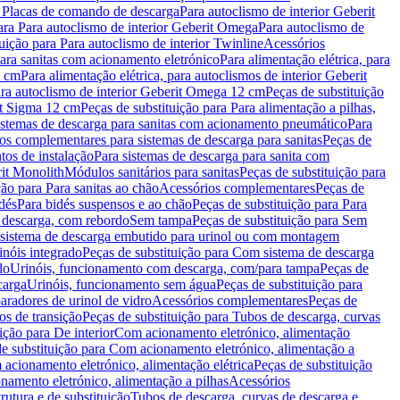
a Placas de comando de descarga
Para autoclismo de interior Geberit
ara Para autoclismo de interior Geberit Omega
Para autoclismo de
uição para Para autoclismo de interior Twinline
Acessórios
para sanitas com acionamento eletrónico
Para alimentação elétrica, para
2 cm
Para alimentação elétrica, para autoclismos de interior Geberit
para autoclismo de interior Geberit Omega 12 cm
Peças de substituição
rit Sigma 12 cm
Peças de substituição para Para alimentação a pilhas,
Sistemas de descarga para sanitas com acionamento pneumático
Para
os complementares para sistemas de descarga para sanitas
Peças de
tos de instalação
Para sistemas de descarga para sanita com
it Monolith
Módulos sanitários para sanitas
Peças de substituição para
ção para Para sanitas ao chão
Acessórios complementares
Peças de
dés
Para bidés suspensos e ao chão
Peças de substituição para Para
 descarga, com rebordo
Sem tampa
Peças de substituição para Sem
 sistema de descarga embutido para urinol ou com montagem
inóis integrado
Peças de substituição para Com sistema de descarga
do
Urinóis, funcionamento com descarga, com/para tampa
Peças de
carga
Urinóis, funcionamento sem água
Peças de substituição para
aradores de urinol de vidro
Acessórios complementares
Peças de
os de transição
Peças de substituição para Tubos de descarga, curvas
ição para De interior
Com acionamento eletrónico, alimentação
e substituição para Com acionamento eletrónico, alimentação a
acionamento eletrónico, alimentação elétrica
Peças de substituição
namento eletrónico, alimentação a pilhas
Acessórios
rutura e de substituição
Tubos de descarga, curvas de descarga e