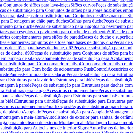
a Conjuntos de sifões para lava-loiças
Sifões curvos
Peças de substituiç
ças de substituição para Conjuntos de sifões para aparelhos
Sifões embu
ões para pias
Peças de substituição para Conjuntos de sifões para pias
Si
o para Drenagem ao chão para duches
Calhas para duche
Peças de substi
imento para duche
Peças de substituição para Esgotos no pavimento pa
tares para esgotos no pavimento para duche de pavimento
Sifões de par
sórios complementares para sifões de parede
Bases de duche e superfíci
ches e banheiras
Conjuntos de sifões para bases de duche, d52
Peças de s
tos de sifões para bases de duche, d62
Peças de substituição para Conj
ses de duche, d90
Peças de substituição para Conjuntos de sifões para b
 Sem tampão de sifão
Acabamento
Peças de substituição para Acabament
de substituição para Com comando rotativo
Com comando rotativo e bic
substituição para Com botão de acionamento PushControl
Acessórios co
arede
Painéis
Estruturas de instalação
Peças de substituição para Estrutura
para Estruturas para lavatórios
Estruturas para bidés
Peças de substituição
renagem à parede
Peças de substituição para Estruturas para duches co
ra Estruturas para cargas
Acessórios complementares
Peças de substitu
 para sanitas
Peças de substituição para Estruturas para sanitas
Estruturas
ara bidés
Estruturas para urinóis
Peças de substituição para Estruturas par
cessórios complementares
Para fixações
Peças de substituição para Para f
, de plástico
Acoplado
Peças de substituição para Acoplado
Montagem al
 montagem a meia-altura
Autoclismos de exterior para sanitas, de cerâm
rga para autoclismo de exterior
Montagem alta
Montagem baixa e monta
 substituição para Autoclismos de interior Sigma
Autoclismos de interi