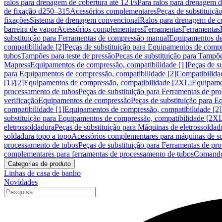
ralos para drenagem de cobertura até 12 l/s
Para ralos para drenagem de
de fixação d250–315
Acessórios complementares
Peças de substituiçã
fixações
Sistema de drenagem convencional
Ralos para drenagem de c
barreira de vapor
Acessórios complementares
Ferramentas
Ferramentas
substituição para Ferramentas de compressão manual
Equipamentos de
compatibilidade [2]
Peças de substituição para Equipamentos de compr
tubos
Tampões para teste de pressão
Peças de substituição para Tampõe
Mapress
Equipamentos de compressão, compatibilidade [1]
Peças de s
para Equipamentos de compressão, compatibilidade [2]
Compatibilida
[1]/[2]
Equipamentos de compressão, compatibilidade [2XL]
Equipamen
processamento de tubos
Peças de substituição para Ferramentas de pr
verificação
Equipamentos de compressão
Peças de substituição para 
compatibilidade [1]
Equipamentos de compressão, compatibilidade [2]
substituição para Equipamentos de compressão, compatibilidade [2X
eletrossoldadura
Peças de substituição para Máquinas de eletrossoldad
soldadura topo a topo
Acessórios complementares para máquinas de so
processamento de tubos
Peças de substituição para Ferramentas de pr
complementares para ferramentas de processamento de tubos
Comando
Categorias de produto
Linhas de casa de banho
Novidades