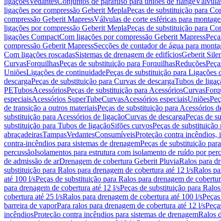
ligações
Vedantes
Conjuntos de parafuso para uniões de flange
Válvula
ligações por compressão Geberit Mepla
Peças de substituição para C
compressão Geberit Mapress
Válvulas de corte esféricas para monta
ligações por compressão Geberit Mepla
Peças de substituição para C
ligações Compact
Com ligações por compressão Geberit Mapress
Peça
compressão Geberit Mapress
Secções de contador de água para monta
Com ligações roscadas
Sistemas de drenagem de edifícios
Geberit Sile
Curvas
Forquilhas
Peças de substituição para Forquilhas
Reduções
Peça
Uniões
Ligações de continuidade
Peças de substituição para Ligações 
descarga
Peças de substituição para Curvas de descarga
Tubos de ligaç
PE
Tubos
Acessórios
Peças de substituição para Acessórios
Curvas
Forq
especiais
Acessórios SuperTube
Curvas
Acessórios especiais
Uniões
Peç
de transição a outros materiais
Peças de substituição para Acessórios de
substituição para Acessórios de ligação
Curvas de descarga
Peças de su
substituição para Tubos de ligação
Sifões curvos
Peças de substituição
abraçadeiras
Tampas
Vedantes
Consumíveis
Proteção contra incêndios,
contra-incêndios para sistemas de drenagem
Peças de substituição par
percussão
Isolamentos para estrutura com isolamento de ruído por per
de admissão de ar
Drenagem de cobertura Geberit Pluvia
Ralos para d
substituição para Ralos para drenagem de cobertura até 12 l/s
Ralos pa
até 100 l/s
Peças de substituição para Ralos para drenagem de cobertura
para drenagem de cobertura até 12 l/s
Peças de substituição para Ralos
cobertura até 25 l/s
Ralos para drenagem de cobertura até 100 l/s
Peças
barreira de vapor
Para ralos para drenagem de cobertura até 12 l/s
Peças
incêndios
Proteção contra incêndios para sistemas de drenagem
Ralos 