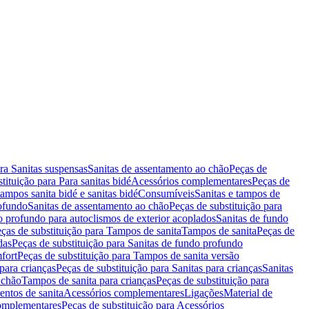
ara Sanitas suspensas
Sanitas de assentamento ao chão
Peças de
tituição para Para sanitas bidé
Acessórios complementares
Peças de
tampos sanita bidé e sanitas bidé
Consumíveis
Sanitas e tampos de
rofundo
Sanitas de assentamento ao chão
Peças de substituição para
o profundo para autoclismos de exterior acoplados
Sanitas de fundo
ças de substituição para Tampos de sanita
Tampos de sanita
Peças de
das
Peças de substituição para Sanitas de fundo profundo
fort
Peças de substituição para Tampos de sanita versão
para crianças
Peças de substituição para Sanitas para crianças
Sanitas
 chão
Tampos de sanita para crianças
Peças de substituição para
entos de sanita
Acessórios complementares
Ligações
Material de
omplementares
Peças de substituição para Acessórios