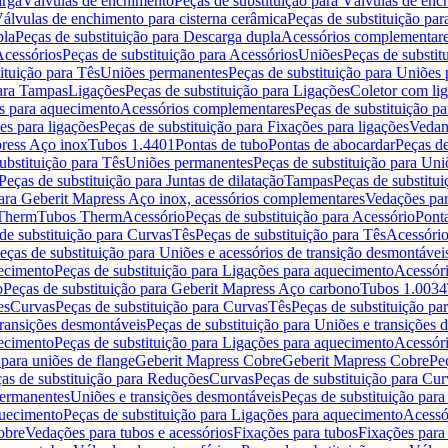
arga
Válvulas de enchimento
Peças de substituição para Válvulas de en
álvulas de enchimento para cisterna cerâmica
Peças de substituição par
pla
Peças de substituição para Descarga dupla
Acessórios complementar
cessórios
Peças de substituição para Acessórios
Uniões
Peças de substit
ituição para Tês
Uniões permanentes
Peças de substituição para Uniões
para Tampas
Ligações
Peças de substituição para Ligações
Coletor com li
es para aquecimento
Acessórios complementares
Peças de substituição p
es para ligações
Peças de substituição para Fixações para ligações
Vedan
press Aço inox
Tubos 1.4401
Pontas de tubo
Pontas de abocardar
Peças de
ubstituição para Tês
Uniões permanentes
Peças de substituição para Un
Peças de substituição para Juntas de dilatação
Tampas
Peças de substitu
para Geberit Mapress Aço inox, acessórios complementares
Vedações par
 Therm
Tubos Therm
Acessório
Peças de substituição para Acessório
Pont
de substituição para Curvas
Tês
Peças de substituição para Tês
Acessório
eças de substituição para Uniões e acessórios de transição desmontávei
ecimento
Peças de substituição para Ligações para aquecimento
Acessór
o
Peças de substituição para Geberit Mapress Aço carbono
Tubos 1.0034
es
Curvas
Peças de substituição para Curvas
Tês
Peças de substituição pa
transições desmontáveis
Peças de substituição para Uniões e transições 
ecimento
Peças de substituição para Ligações para aquecimento
Acessór
para uniões de flange
Geberit Mapress Cobre
Geberit Mapress Cobre
Pe
as de substituição para Reduções
Curvas
Peças de substituição para Cur
permanentes
Uniões e transições desmontáveis
Peças de substituição par
quecimento
Peças de substituição para Ligações para aquecimento
Acessó
obre
Vedações para tubos e acessórios
Fixações para tubos
Fixações para