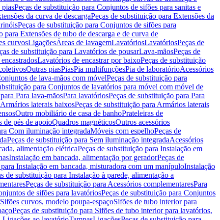
 pias
Peças de substituição para Conjuntos de sifões para sanitas e
tensões da curva de descarga
Peças de substituição para Extensões da
rinóis
Peças de substituição para Conjuntos de sifões para
ão para Extensões de tubo de descarga e de curva de
ões curvos
Ligações
Áreas de lavagem
Lavatórios
Lavatórios
Peças de
ças de substituição para Lavatórios de pousar
Lava-mãos
Peças de
 encastrados
Lavatórios de encastrar por baixo
Peças de substituição
coletivos
Outras pias
Pias
Pia multifunções
Pia de laboratório
Acessórios
onjuntos de lava-mãos com móvel
Peças de substituição para
ubstituição para Conjuntos de lavatórios para móvel com móvel de
 para Para lava-mãos
Para lavatórios
Peças de substituição para Para
Armários laterais baixos
Peças de substituição para Armários laterais
ensos
Outro mobiliário de casa de banho
Prateleiras de
 de pés de apoio
Quadros magnéticos
Outros acessórios
para Com iluminação integrada
Móveis com espelho
Peças de
ada
Peças de substituição para Sem iluminação integrada
Acessórios
ada, alimentação elétrica
Peças de substituição para Instalação em
has
Instalação em bancada, alimentação por gerador
Peças de
o para Instalação em bancada, misturadora com um manípulo
Instalação
s de substituição para Instalação à parede, alimentação a
mentares
Peças de substituição para Acessórios complementares
Para
njuntos de sifões para lavatórios
Peças de substituição para Conjuntos
a Sifões curvos, modelo poupa-espaço
Sifões de tubo interior para
paço
Peças de substituição para Sifões de tubo interior para lavatórios,
a Ligações ao lavatório
Tampas
Ligações
Peças de substituição para