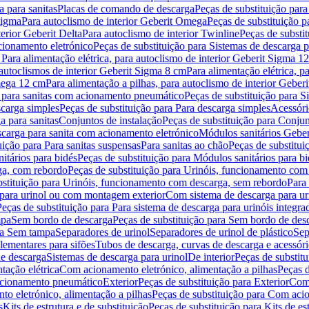
 para sanitas
Placas de comando de descarga
Peças de substituição par
Sigma
Para autoclismo de interior Geberit Omega
Peças de substituição p
terior Geberit Delta
Para autoclismo de interior Twinline
Peças de substit
cionamento eletrónico
Peças de substituição para Sistemas de descarga 
 Para alimentação elétrica, para autoclismo de interior Geberit Sigma 1
 autoclismos de interior Geberit Sigma 8 cm
Para alimentação elétrica, 
Omega 12 cm
Para alimentação a pilhas, para autoclismo de interior Gebe
 para sanitas com acionamento pneumático
Peças de substituição para 
scarga simples
Peças de substituição para Para descarga simples
Acessóri
a para sanitas
Conjuntos de instalação
Peças de substituição para Conjun
escarga para sanita com acionamento eletrónico
Módulos sanitários Geber
uição para Para sanitas suspensas
Para sanitas ao chão
Peças de substitui
itários para bidés
Peças de substituição para Módulos sanitários para bi
ga, com rebordo
Peças de substituição para Urinóis, funcionamento com
bstituição para Urinóis, funcionamento com descarga, sem rebordo
Para
 para urinol ou com montagem exterior
Com sistema de descarga para ur
Peças de substituição para Para sistema de descarga para urinóis integra
mpa
Sem bordo de descarga
Peças de substituição para Sem bordo de des
ara Sem tampa
Separadores de urinol
Separadores de urinol de plástico
Sep
lementares para sifões
Tubos de descarga, curvas de descarga e acessóri
de descarga
Sistemas de descarga para urinol
De interior
Peças de substitu
tação elétrica
Com acionamento eletrónico, alimentação a pilhas
Peças d
acionamento pneumático
Exterior
Peças de substituição para Exterior
Com 
o eletrónico, alimentação a pilhas
Peças de substituição para Com acio
s
Kits de estrutura e de substituição
Peças de substituição para Kits de est