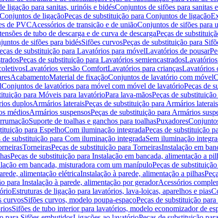
de ligação para sanitas, urinóis e bidés
Conjuntos de sifões para sanitas e
Conjuntos de ligação
Peças de substituição para Conjuntos de ligação
Ex
ões de PVC
Acessórios de transição e de união
Conjuntos de sifões para u
tensões de tubo de descarga e de curva de descarga
Peças de substituiç
juntos de sifões para bidés
Sifões curvos
Peças de substituição para Sif
eças de substituição para Lavatórios para móvel
Lavatórios de pousar
Pe
trados
Peças de substituição para Lavatórios semiencastrados
Lavatórios
coletivos
Lavatórios versão Comfort
Lavatórios para crianças
Lavatórios 
res
Acabamento
Material de fixação
Conjuntos de lavatório com móvel
C
l
Conjuntos de lavatórios para móvel com móvel de lavatório
Peças de s
ituição para Móveis para lavatório
Para lava-mãos
Peças de substituição
rios duplos
Armários laterais
Peças de substituição para Armários laterais
os médios
Armários suspensos
Peças de substituição para Armários susp
arrumação
Suporte de toalhas e ganchos para toalhas
Puxadores
Conjuntos
tituição para Espelho
Com iluminação integrada
Peças de substituição 
 de substituição para Com iluminação integrada
Sem iluminação integr
orneiras
Torneiras
Peças de substituição para Torneiras
Instalação em banc
lhas
Peças de substituição para Instalação em bancada, alimentação a pil
alação em bancada, misturadora com um manípulo
Peças de substituiçã
arede, alimentação elétrica
Instalação à parede, alimentação a pilhas
Peça
ão para Instalação à parede, alimentação por gerador
Acessórios comple
ório
Estruturas de ligação para lavatórios, lava-loiças, aparelhos e pias
Co
s curvos
Sifões curvos, modelo poupa-espaço
Peças de substituição par
rios
Sifões de tubo interior para lavatórios, modelo economizador de es
ão para Sifões embutidos
Ligações ao lavatório
Peças de substituição par