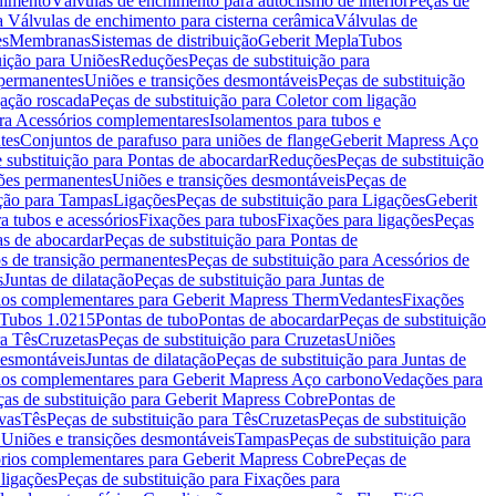
chimento
Válvulas de enchimento para autoclismo de interior
Peças de
a Válvulas de enchimento para cisterna cerâmica
Válvulas de
es
Membranas
Sistemas de distribuição
Geberit Mepla
Tubos
uição para Uniões
Reduções
Peças de substituição para
 permanentes
Uniões e transições desmontáveis
Peças de substituição
gação roscada
Peças de substituição para Coletor com ligação
ara Acessórios complementares
Isolamentos para tubos e
tes
Conjuntos de parafuso para uniões de flange
Geberit Mapress Aço
 substituição para Pontas de abocardar
Reduções
Peças de substituição
iões permanentes
Uniões e transições desmontáveis
Peças de
ição para Tampas
Ligações
Peças de substituição para Ligações
Geberit
a tubos e acessórios
Fixações para tubos
Fixações para ligações
Peças
as de abocardar
Peças de substituição para Pontas de
s de transição permanentes
Peças de substituição para Acessórios de
s
Juntas de dilatação
Peças de substituição para Juntas de
ios complementares para Geberit Mapress Therm
Vedantes
Fixações
Tubos 1.0215
Pontas de tubo
Pontas de abocardar
Peças de substituição
ra Tês
Cruzetas
Peças de substituição para Cruzetas
Uniões
desmontáveis
Juntas de dilatação
Peças de substituição para Juntas de
ios complementares para Geberit Mapress Aço carbono
Vedações para
ças de substituição para Geberit Mapress Cobre
Pontas de
vas
Tês
Peças de substituição para Tês
Cruzetas
Peças de substituição
a Uniões e transições desmontáveis
Tampas
Peças de substituição para
rios complementares para Geberit Mapress Cobre
Peças de
 ligações
Peças de substituição para Fixações para