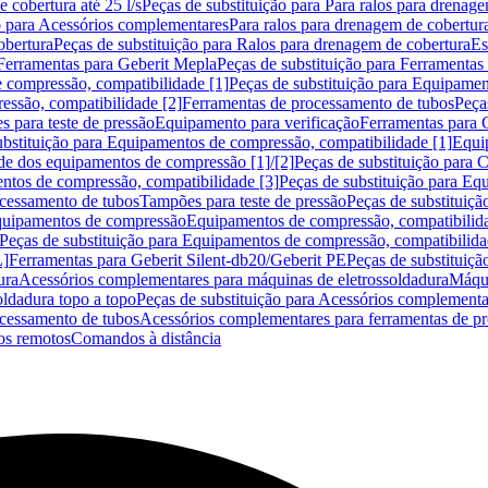
 cobertura até 25 l/s
Peças de substituição para Para ralos para drenage
o para Acessórios complementares
Para ralos para drenagem de cobertur
obertura
Peças de substituição para Ralos para drenagem de cobertura
Es
Ferramentas para Geberit Mepla
Peças de substituição para Ferramentas
 compressão, compatibilidade [1]
Peças de substituição para Equipamen
essão, compatibilidade [2]
Ferramentas de processamento de tubos
Peça
s para teste de pressão
Equipamento para verificação
Ferramentas para 
ubstituição para Equipamentos de compressão, compatibilidade [1]
Equi
de dos equipamentos de compressão [1]/[2]
Peças de substituição para
tos de compressão, compatibilidade [3]
Peças de substituição para Eq
ocessamento de tubos
Tampões para teste de pressão
Peças de substituiçã
Equipamentos de compressão
Equipamentos de compressão, compatibilida
Peças de substituição para Equipamentos de compressão, compatibilida
L]
Ferramentas para Geberit Silent-db20/Geberit PE
Peças de substituiçã
ura
Acessórios complementares para máquinas de eletrossoldadura
Máqui
ldadura topo a topo
Peças de substituição para Acessórios complementa
ocessamento de tubos
Acessórios complementares para ferramentas de p
s remotos
Comandos à distância