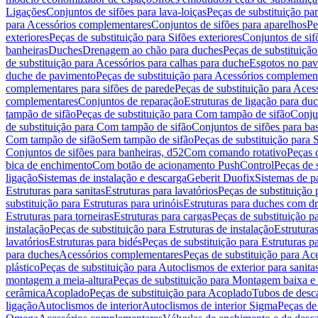
Ligações
Conjuntos de sifões para lava-loiças
Peças de substituição par
para Acessórios complementares
Conjuntos de sifões para aparelhos
Pe
exteriores
Peças de substituição para Sifões exteriores
Conjuntos de sif
banheiras
Duches
Drenagem ao chão para duches
Peças de substituiçã
de substituição para Acessórios para calhas para duche
Esgotos no pav
duche de pavimento
Peças de substituição para Acessórios complemen
complementares para sifões de parede
Peças de substituição para Aces
complementares
Conjuntos de reparação
Estruturas de ligação para du
tampão de sifão
Peças de substituição para Com tampão de sifão
Conjun
de substituição para Com tampão de sifão
Conjuntos de sifões para ba
Com tampão de sifão
Sem tampão de sifão
Peças de substituição para
Conjuntos de sifões para banheiras, d52
Com comando rotativo
Peças 
bica de enchimento
Com botão de acionamento PushControl
Peças de 
ligação
Sistemas de instalação e descarga
Geberit Duofix
Sistemas de p
Estruturas para sanitas
Estruturas para lavatórios
Peças de substituição 
substituição para Estruturas para urinóis
Estruturas para duches com d
Estruturas para torneiras
Estruturas para cargas
Peças de substituição pa
instalação
Peças de substituição para Estruturas de instalação
Estruturas
lavatórios
Estruturas para bidés
Peças de substituição para Estruturas p
para duches
Acessórios complementares
Peças de substituição para A
plástico
Peças de substituição para Autoclismos de exterior para sanitas
montagem a meia-altura
Peças de substituição para Montagem baixa e
cerâmica
Acoplado
Peças de substituição para Acoplado
Tubos de desca
ligação
Autoclismos de interior
Autoclismos de interior Sigma
Peças de