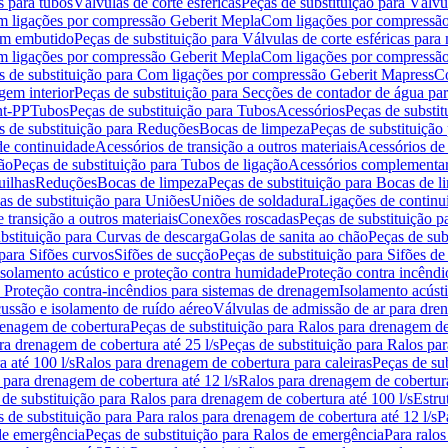
s para tubos
Válvulas de corte esféricas
Peças de substituição para Válvul
om ligações por compressão Geberit Mepla
Com ligações por compressão
gem embutido
Peças de substituição para Válvulas de corte esféricas pa
om ligações por compressão Geberit Mepla
Com ligações por compressã
s de substituição para Com ligações por compressão Geberit Mapress
Co
gem interior
Peças de substituição para Secções de contador de água pa
nt-PP
Tubos
Peças de substituição para Tubos
Acessórios
Peças de substit
s de substituição para Reduções
Bocas de limpeza
Peças de substituição
de continuidade
Acessórios de transição a outros materiais
Acessórios de
ão
Peças de substituição para Tubos de ligação
Acessórios complementa
uilhas
Reduções
Bocas de limpeza
Peças de substituição para Bocas de 
as de substituição para Uniões
Uniões de soldadura
Ligações de continu
 transição a outros materiais
Conexões roscadas
Peças de substituição 
bstituição para Curvas de descarga
Golas de sanita ao chão
Peças de sub
 para Sifões curvos
Sifões de sucção
Peças de substituição para Sifões de
 isolamento acústico e proteção contra humidade
Proteção contra incêndi
a Proteção contra-incêndios para sistemas de drenagem
Isolamento acúst
cussão e isolamento de ruído aéreo
Válvulas de admissão de ar para dr
renagem de cobertura
Peças de substituição para Ralos para drenagem d
ra drenagem de cobertura até 25 l/s
Peças de substituição para Ralos par
 até 100 l/s
Ralos para drenagem de cobertura para caleiras
Peças de su
 para drenagem de cobertura até 12 l/s
Ralos para drenagem de cobertura
 de substituição para Ralos para drenagem de cobertura até 100 l/s
Estru
 de substituição para Para ralos para drenagem de cobertura até 12 l/s
P
de emergência
Peças de substituição para Ralos de emergência
Para ralos