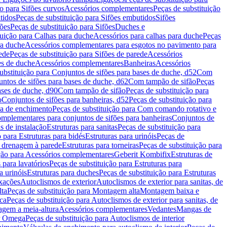
ão para Sifões curvos
Acessórios complementares
Peças de substituição
tidos
Peças de substituição para Sifões embutidos
Sifões
fões
Peças de substituição para Sifões
Duches e
tuição para Calhas para duche
Acessórios para calhas para duche
Peças
ra duche
Acessórios complementares para esgotos no pavimento para
ede
Peças de substituição para Sifões de parede
Acessórios
es de duche
Acessórios complementares
Banheiras
Acessórios
ubstituição para Conjuntos de sifões para bases de duche, d52
Com
untos de sifões para bases de duche, d62
Com tampão de sifão
Peças
ases de duche, d90
Com tampão de sifão
Peças de substituição para
o
Conjuntos de sifões para banheiras, d52
Peças de substituição para
a de enchimento
Peças de substituição para Com comando rotativo e
mplementares para conjuntos de sifões para banheiras
Conjuntos de
s de instalação
Estruturas para sanitas
Peças de substituição para
 para Estruturas para bidés
Estruturas para urinóis
Peças de
m drenagem à parede
Estruturas para torneiras
Peças de substituição para
ição para Acessórios complementares
Geberit Kombifix
Estruturas de
 para lavatórios
Peças de substituição para Estruturas para
a urinóis
Estruturas para duches
Peças de substituição para Estruturas
ixações
Autoclismos de exterior
Autoclismos de exterior para sanitas, de
ta
Peças de substituição para Montagem alta
Montagem baixa e
ica
Peças de substituição para Autoclismos de exterior para sanitas, de
gem a meia-altura
Acessórios complementares
Vedantes
Mangas de
or Omega
Peças de substituição para Autoclismos de interior