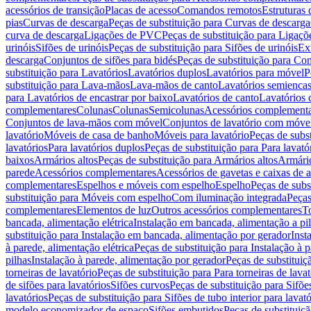
acessórios de transição
Placas de acesso
Comandos remotos
Estruturas 
pias
Curvas de descarga
Peças de substituição para Curvas de descarga
curva de descarga
Ligações de PVC
Peças de substituição para Ligaç
urinóis
Sifões de urinóis
Peças de substituição para Sifões de urinóis
Ex
descarga
Conjuntos de sifões para bidés
Peças de substituição para Con
substituição para Lavatórios
Lavatórios duplos
Lavatórios para móvel
P
substituição para Lava-mãos
Lava-mãos de canto
Lavatórios semiencas
para Lavatórios de encastrar por baixo
Lavatórios de canto
Lavatórios 
complementares
Colunas
Colunas
Semicolunas
Acessórios complementa
Conjuntos de lava-mãos com móvel
Conjuntos de lavatório com móve
lavatório
Móveis de casa de banho
Móveis para lavatório
Peças de subst
lavatórios
Para lavatórios duplos
Peças de substituição para Para lavató
baixos
Armários altos
Peças de substituição para Armários altos
Armári
parede
Acessórios complementares
Acessórios de gavetas e caixas de 
complementares
Espelhos e móveis com espelho
Espelho
Peças de subs
substituição para Móveis com espelho
Com iluminação integrada
Peças
complementares
Elementos de luz
Outros acessórios complementares
T
bancada, alimentação elétrica
Instalação em bancada, alimentação a pi
substituição para Instalação em bancada, alimentação por gerador
Inst
à parede, alimentação elétrica
Peças de substituição para Instalação à p
pilhas
Instalação à parede, alimentação por gerador
Peças de substituiç
torneiras de lavatório
Peças de substituição para Para torneiras de lavat
de sifões para lavatórios
Sifões curvos
Peças de substituição para Sifõe
lavatórios
Peças de substituição para Sifões de tubo interior para lavató
modelo economizador de espaço
Sifões embutidos
Peças de substituiç