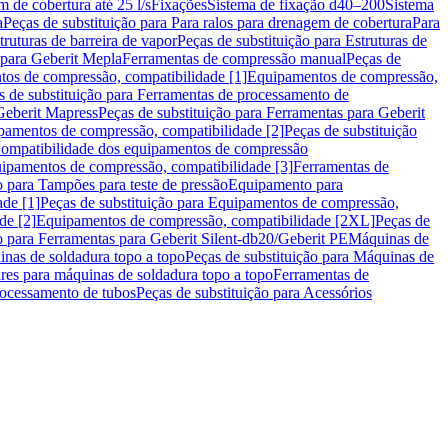
m de cobertura até 25 l/s
Fixações
Sistema de fixação d40–200
Sistema
a
Peças de substituição para Para ralos para drenagem de cobertura
Para
truturas de barreira de vapor
Peças de substituição para Estruturas de
 para Geberit Mepla
Ferramentas de compressão manual
Peças de
tos de compressão, compatibilidade [1]
Equipamentos de compressão,
s de substituição para Ferramentas de processamento de
Geberit Mapress
Peças de substituição para Ferramentas para Geberit
pamentos de compressão, compatibilidade [2]
Peças de substituição
 Compatibilidade dos equipamentos de compressão
uipamentos de compressão, compatibilidade [3]
Ferramentas de
o para Tampões para teste de pressão
Equipamento para
de [1]
Peças de substituição para Equipamentos de compressão,
de [2]
Equipamentos de compressão, compatibilidade [2XL]
Peças de
o para Ferramentas para Geberit Silent-db20/Geberit PE
Máquinas de
nas de soldadura topo a topo
Peças de substituição para Máquinas de
res para máquinas de soldadura topo a topo
Ferramentas de
rocessamento de tubos
Peças de substituição para Acessórios