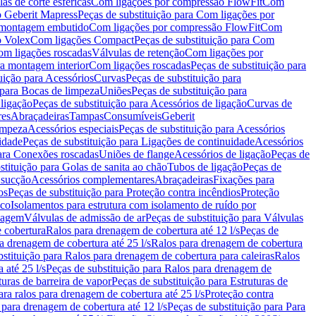
as de corte esféricas
Com ligações por compressão FlowFit
Com
 Geberit Mapress
Peças de substituição para Com ligações por
ra montagem embutido
Com ligações por compressão FlowFit
Com
o Volex
Com ligações Compact
Peças de substituição para Com
m ligações roscadas
Válvulas de retenção
Com ligações por
ra montagem interior
Com ligações roscadas
Peças de substituição para
uição para Acessórios
Curvas
Peças de substituição para
 para Bocas de limpeza
Uniões
Peças de substituição para
 ligação
Peças de substituição para Acessórios de ligação
Curvas de
res
Abraçadeiras
Tampas
Consumíveis
Geberit
limpeza
Acessórios especiais
Peças de substituição para Acessórios
idade
Peças de substituição para Ligações de continuidade
Acessórios
para Conexões roscadas
Uniões de flange
Acessórios de ligação
Peças de
stituição para Golas de sanita ao chão
Tubos de ligação
Peças de
 sucção
Acessórios complementares
Abraçadeiras
Fixações para
os
Peças de substituição para Proteção contra incêndios
Proteção
ico
Isolamentos para estrutura com isolamento de ruído por
enagem
Válvulas de admissão de ar
Peças de substituição para Válvulas
e cobertura
Ralos para drenagem de cobertura até 12 l/s
Peças de
a drenagem de cobertura até 25 l/s
Ralos para drenagem de cobertura
bstituição para Ralos para drenagem de cobertura para caleiras
Ralos
 até 25 l/s
Peças de substituição para Ralos para drenagem de
turas de barreira de vapor
Peças de substituição para Estruturas de
ara ralos para drenagem de cobertura até 25 l/s
Proteção contra
 para drenagem de cobertura até 12 l/s
Peças de substituição para Para