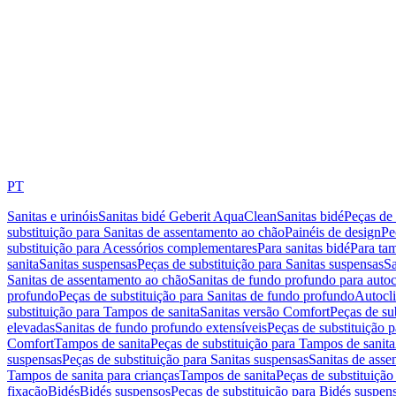
PT
Sanitas e urinóis
Sanitas bidé Geberit AquaClean
Sanitas bidé
Peças de 
substituição para Sanitas de assentamento ao chão
Painéis de design
Pe
substituição para Acessórios complementares
Para sanitas bidé
Para tam
sanita
Sanitas suspensas
Peças de substituição para Sanitas suspensas
Sa
Sanitas de assentamento ao chão
Sanitas de fundo profundo para autoc
profundo
Peças de substituição para Sanitas de fundo profundo
Autocli
substituição para Tampos de sanita
Sanitas versão Comfort
Peças de su
elevadas
Sanitas de fundo profundo extensíveis
Peças de substituição 
Comfort
Tampos de sanita
Peças de substituição para Tampos de sanita
suspensas
Peças de substituição para Sanitas suspensas
Sanitas de ass
Tampos de sanita para crianças
Tampos de sanita
Peças de substituição
fixação
Bidés
Bidés suspensos
Peças de substituição para Bidés suspen