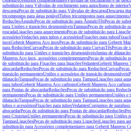
Omega
Acessórios complementares
Válvulas de enchimento e de desc
substituição para Válvulas de enchimento para autoclismo de interior
V
descarga
Peças de substituição para Válvulas de descarga
Descarga du
tricompostos para água potável
Tubos tricompostos para aquecimento
A
Reduções
Ângulo
Peças de substituição para Ângulo
Tês
Peças de subst
para Uniões e transições desmontáveis
Tampas
Peças de substituição 
roscada
Ligações para aquecimento
Peças de substituição para Ligaçõ
acessórios
Vedações para tubos e acessórios
Fixações para tubos
Fixaçõ
inox
Geberit Mapress Aço inox
Peças de substituição para Geberit Ma
para Reduções
Curvas
Peças de substituição para Curvas
Tês
Peças de s
substituição para Uniões e transições desmontáveis
Juntas de dilatação
Mapress Aço inox, acessórios complementares
Peças de substituição 
de substituição para Fixações para ligações
Vedantes
Geberit Mapress
abocardar
Reduções
Peças de substituição para Reduções
Curvas
Peças 
transição permanentes
Uniões e acessórios de transição desmontáveis
P
dilatação
Tampas
Peças de substituição para Tampas
Ligações para aqu
para tubos
Geberit Mapress Aço carbono
Geberit Mapress Aço carbon
para Pontas de abocardar
Reduções
Peças de substituição para Reduçõ
permanentes
Peças de substituição para Uniões permanentes
Uniões e 
dilatação
Tampas
Peças de substituição para Tampas
Ligações para aqu
tubos e acessórios
Fixações para tubos
Vedantes
Conjuntos de parafuso 
abocardar
Peças de substituição para Pontas de abocardar
Reduções
Peç
para Cruzetas
Uniões permanentes
Peças de substituição para Uniões 
Tampas
Ligações
Peças de substituição para Ligações
Ligações para a
substituição para Acessórios complementares para Geberit Mapress C