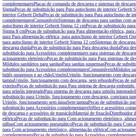
complementares
Placas de comando de descarga e sistemas de descarga
Sigma
Peças de substituição para Para autoclismo de interior Geberit 
interior Geberit Delta
Peças de substituição para Para autoclismo de in
complementares
Consumíveis
Sistemas de descarga para sanitas com a
autoclismo de interior Geberit Sigma 12 cm
Peças de substituição para
Sigma 8 cm
Peças de substituição para Para alimentação elétrica, para
para Para alimentação elétrica, para autoclismo de interior Geberit 
para autoclismo de interior Geberit Sigma 12 cm
Sistemas de descarga
descarga dupla
Peças de substituição para Para descarga dupla
Para de
substituição para Acessórios complementares para sistemas de descarg
acionamento eletrónico
Peças de substituição para Para sistemas de d
Módulos sanitários para sanitas
Para sanitas suspensas
Peças de substit
substituição para Acessórios complementares
Consumíveis
Módulos san
bidés suspensos e ao chão
Urinóis
Urinóis, funcionamento com descar
tampa
Urinóis, funcionamento com descarga, sem rebordo
Peças de su
exterior
Peças de substituição para Para sistema de descarga embutido
para urinóis integrado
Para sistema de descarga para urinóis integrado
substituição para Urinóis, funcionamento com descarga, com/para ta
Urinóis, funcionamento sem água
Sem tampa
Peças de substituição p
substituição para Acessórios complementares
Sifões e acessórios comp
de descarga e acessórios de transição
Material de fixação
Distribuidor 
elétrica
Peças de substituição para Com acionamento eletrónico, alimen
pilhas
Com acionamento pneumático
Peças de substituição para Com 
para Com acionamento eletrónico, alimentação elétrica
Com acionament
complementares
Peças de substituição para Acessórios complementare