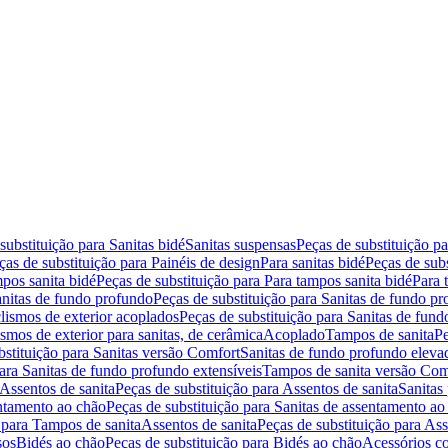
substituição para Sanitas bidé
Sanitas suspensas
Peças de substituição p
ças de substituição para Painéis de design
Para sanitas bidé
Peças de subs
pos sanita bidé
Peças de substituição para Para tampos sanita bidé
Para 
nitas de fundo profundo
Peças de substituição para Sanitas de fundo p
lismos de exterior acoplados
Peças de substituição para Sanitas de fund
smos de exterior para sanitas, de cerâmica
Acoplado
Tampos de sanita
Pe
bstituição para Sanitas versão Comfort
Sanitas de fundo profundo eleva
para Sanitas de fundo profundo extensíveis
Tampos de sanita versão Com
Assentos de sanita
Peças de substituição para Assentos de sanita
Sanitas 
entamento ao chão
Peças de substituição para Sanitas de assentamento ao
 para Tampos de sanita
Assentos de sanita
Peças de substituição para Ass
sos
Bidés ao chão
Peças de substituição para Bidés ao chão
Acessórios c