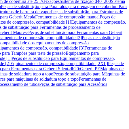
m de cobertura até 25 l/s
Fixações
Sistema de fixação d40–200
Sistema
a
Peças de substituição para Para ralos para drenagem de cobertura
Para
truturas de barreira de vapor
Peças de substituição para Estruturas de
 para Geberit Mepla
Ferramentas de compressão manual
Peças de
tos de compressão, compatibilidade [1]
Equipamentos de compressão,
s de substituição para Ferramentas de processamento de
Geberit Mapress
Peças de substituição para Ferramentas para Geberit
pamentos de compressão, compatibilidade [2]
Peças de substituição
 Compatibilidade dos equipamentos de compressão
uipamentos de compressão, compatibilidade [3]
Ferramentas de
o para Tampões para teste de pressão
Equipamento para
de [1]
Peças de substituição para Equipamentos de compressão,
de [2]
Equipamentos de compressão, compatibilidade [2XL]
Peças de
o para Ferramentas para Geberit Silent-db20/Geberit PE
Máquinas de
nas de soldadura topo a topo
Peças de substituição para Máquinas de
res para máquinas de soldadura topo a topo
Ferramentas de
rocessamento de tubos
Peças de substituição para Acessórios