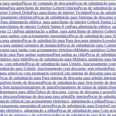
 para sanitas
Placas de comando de descarga
Peças de substituição par
Sigma
Para autoclismo de interior Geberit Omega
Peças de substituição p
terior Geberit Delta
Para autoclismo de interior Twinline
Peças de substit
cionamento eletrónico
Peças de substituição para Sistemas de descarga 
 Para alimentação elétrica, para autoclismo de interior Geberit Sigma 1
 autoclismos de interior Geberit Sigma 8 cm
Para alimentação elétrica, 
Omega 12 cm
Para alimentação a pilhas, para autoclismo de interior Gebe
 para sanitas com acionamento pneumático
Peças de substituição para 
scarga simples
Peças de substituição para Para descarga simples
Acessóri
a para sanitas
Conjuntos de instalação
Peças de substituição para Conjun
escarga para sanita com acionamento eletrónico
Módulos sanitários Geber
uição para Para sanitas suspensas
Para sanitas ao chão
Peças de substitui
itários para bidés
Peças de substituição para Módulos sanitários para bi
ga, com rebordo
Peças de substituição para Urinóis, funcionamento com
bstituição para Urinóis, funcionamento com descarga, sem rebordo
Para
 para urinol ou com montagem exterior
Com sistema de descarga para ur
Peças de substituição para Para sistema de descarga para urinóis integra
mpa
Sem bordo de descarga
Peças de substituição para Sem bordo de des
ara Sem tampa
Separadores de urinol
Separadores de urinol de plástico
Sep
lementares para sifões
Tubos de descarga, curvas de descarga e acessóri
de descarga
Sistemas de descarga para urinol
De interior
Peças de substitu
tação elétrica
Com acionamento eletrónico, alimentação a pilhas
Peças d
acionamento pneumático
Exterior
Peças de substituição para Exterior
Com 
o eletrónico, alimentação a pilhas
Peças de substituição para Com acio
s
Kits de estrutura e de substituição
Peças de substituição para Kits de est