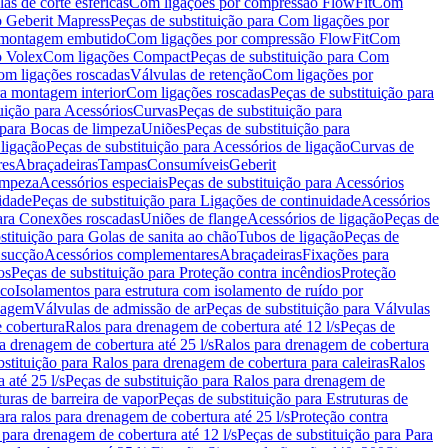
as de corte esféricas
Com ligações por compressão FlowFit
Com
 Geberit Mapress
Peças de substituição para Com ligações por
ra montagem embutido
Com ligações por compressão FlowFit
Com
o Volex
Com ligações Compact
Peças de substituição para Com
m ligações roscadas
Válvulas de retenção
Com ligações por
ra montagem interior
Com ligações roscadas
Peças de substituição para
uição para Acessórios
Curvas
Peças de substituição para
 para Bocas de limpeza
Uniões
Peças de substituição para
 ligação
Peças de substituição para Acessórios de ligação
Curvas de
res
Abraçadeiras
Tampas
Consumíveis
Geberit
limpeza
Acessórios especiais
Peças de substituição para Acessórios
idade
Peças de substituição para Ligações de continuidade
Acessórios
para Conexões roscadas
Uniões de flange
Acessórios de ligação
Peças de
stituição para Golas de sanita ao chão
Tubos de ligação
Peças de
 sucção
Acessórios complementares
Abraçadeiras
Fixações para
os
Peças de substituição para Proteção contra incêndios
Proteção
ico
Isolamentos para estrutura com isolamento de ruído por
enagem
Válvulas de admissão de ar
Peças de substituição para Válvulas
e cobertura
Ralos para drenagem de cobertura até 12 l/s
Peças de
a drenagem de cobertura até 25 l/s
Ralos para drenagem de cobertura
bstituição para Ralos para drenagem de cobertura para caleiras
Ralos
 até 25 l/s
Peças de substituição para Ralos para drenagem de
turas de barreira de vapor
Peças de substituição para Estruturas de
ara ralos para drenagem de cobertura até 25 l/s
Proteção contra
 para drenagem de cobertura até 12 l/s
Peças de substituição para Para