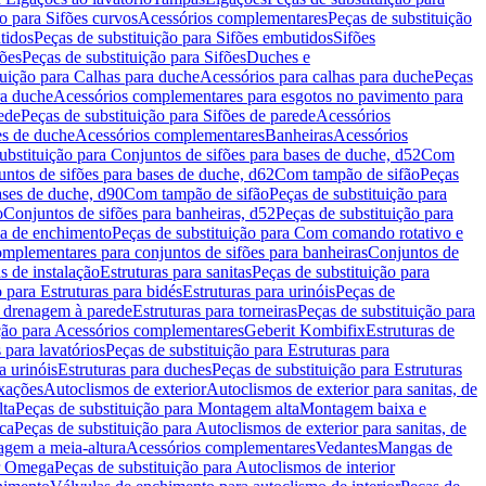
ão para Sifões curvos
Acessórios complementares
Peças de substituição
tidos
Peças de substituição para Sifões embutidos
Sifões
fões
Peças de substituição para Sifões
Duches e
tuição para Calhas para duche
Acessórios para calhas para duche
Peças
ra duche
Acessórios complementares para esgotos no pavimento para
ede
Peças de substituição para Sifões de parede
Acessórios
es de duche
Acessórios complementares
Banheiras
Acessórios
ubstituição para Conjuntos de sifões para bases de duche, d52
Com
untos de sifões para bases de duche, d62
Com tampão de sifão
Peças
ases de duche, d90
Com tampão de sifão
Peças de substituição para
o
Conjuntos de sifões para banheiras, d52
Peças de substituição para
a de enchimento
Peças de substituição para Com comando rotativo e
mplementares para conjuntos de sifões para banheiras
Conjuntos de
s de instalação
Estruturas para sanitas
Peças de substituição para
 para Estruturas para bidés
Estruturas para urinóis
Peças de
m drenagem à parede
Estruturas para torneiras
Peças de substituição para
ição para Acessórios complementares
Geberit Kombifix
Estruturas de
 para lavatórios
Peças de substituição para Estruturas para
a urinóis
Estruturas para duches
Peças de substituição para Estruturas
ixações
Autoclismos de exterior
Autoclismos de exterior para sanitas, de
ta
Peças de substituição para Montagem alta
Montagem baixa e
ica
Peças de substituição para Autoclismos de exterior para sanitas, de
gem a meia-altura
Acessórios complementares
Vedantes
Mangas de
or Omega
Peças de substituição para Autoclismos de interior