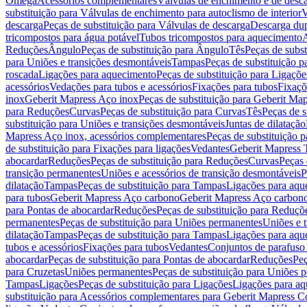
Omega
Acessórios complementares
Válvulas de enchimento e de desc
substituição para Válvulas de enchimento para autoclismo de interior
V
descarga
Peças de substituição para Válvulas de descarga
Descarga du
tricompostos para água potável
Tubos tricompostos para aquecimento
A
Reduções
Ângulo
Peças de substituição para Ângulo
Tês
Peças de subst
para Uniões e transições desmontáveis
Tampas
Peças de substituição 
roscada
Ligações para aquecimento
Peças de substituição para Ligaçõ
acessórios
Vedações para tubos e acessórios
Fixações para tubos
Fixaçõ
inox
Geberit Mapress Aço inox
Peças de substituição para Geberit Ma
para Reduções
Curvas
Peças de substituição para Curvas
Tês
Peças de s
substituição para Uniões e transições desmontáveis
Juntas de dilatação
Mapress Aço inox, acessórios complementares
Peças de substituição 
de substituição para Fixações para ligações
Vedantes
Geberit Mapress
abocardar
Reduções
Peças de substituição para Reduções
Curvas
Peças 
transição permanentes
Uniões e acessórios de transição desmontáveis
P
dilatação
Tampas
Peças de substituição para Tampas
Ligações para aqu
para tubos
Geberit Mapress Aço carbono
Geberit Mapress Aço carbon
para Pontas de abocardar
Reduções
Peças de substituição para Reduçõ
permanentes
Peças de substituição para Uniões permanentes
Uniões e 
dilatação
Tampas
Peças de substituição para Tampas
Ligações para aqu
tubos e acessórios
Fixações para tubos
Vedantes
Conjuntos de parafuso 
abocardar
Peças de substituição para Pontas de abocardar
Reduções
Peç
para Cruzetas
Uniões permanentes
Peças de substituição para Uniões 
Tampas
Ligações
Peças de substituição para Ligações
Ligações para a
substituição para Acessórios complementares para Geberit Mapress C