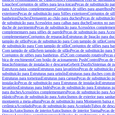
Ligações
Conjuntos de sifões para lava-loiças
Peças de substituição par
para Acessórios complementares
Conjuntos de sifões para aparelhos
Pe
exteriores
Peças de substituição para Sifões exteriores
Conjuntos de sif
banheiras
Duches
Drenagem ao chão para duches
Peças de substituiçã
de substituição para Acessórios para calhas para duche
Esgotos no pav
duche de pavimento
Peças de substituição para Acessórios complemen
complementares para sifões de parede
Peças de substituição para Aces
complementares
Conjuntos de reparação
Estruturas de ligação para du
tampão de sifão
Peças de substituição para Com tampão de sifão
Conjun
de substituição para Com tampão de sifão
Conjuntos de sifões para ba
Com tampão de sifão
Sem tampão de sifão
Peças de substituição para
Conjuntos de sifões para banheiras, d52
Com comando rotativo
Peças 
bica de enchimento
Com botão de acionamento PushControl
Peças de 
ligação
Sistemas de instalação e descarga
Geberit Duofix
Sistemas de p
Estruturas para sanitas
Estruturas para lavatórios
Peças de substituição 
substituição para Estruturas para urinóis
Estruturas para duches com d
Estruturas para torneiras
Estruturas para cargas
Peças de substituição pa
instalação
Peças de substituição para Estruturas de instalação
Estruturas
lavatórios
Estruturas para bidés
Peças de substituição para Estruturas p
para duches
Acessórios complementares
Peças de substituição para A
plástico
Peças de substituição para Autoclismos de exterior para sanitas
montagem a meia-altura
Peças de substituição para Montagem baixa e
cerâmica
Acoplado
Peças de substituição para Acoplado
Tubos de desca
ligação
Autoclismos de interior
Autoclismos de interior Sigma
Peças de