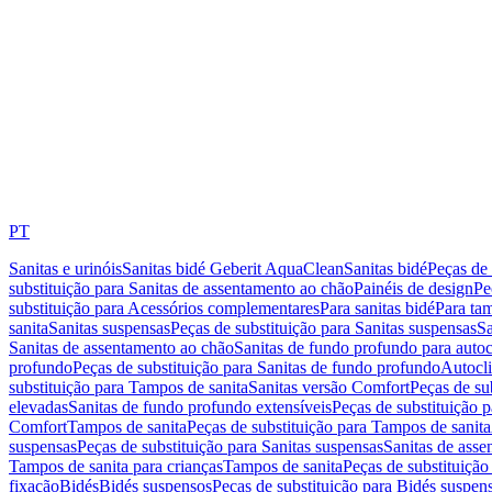
PT
Sanitas e urinóis
Sanitas bidé Geberit AquaClean
Sanitas bidé
Peças de 
substituição para Sanitas de assentamento ao chão
Painéis de design
Pe
substituição para Acessórios complementares
Para sanitas bidé
Para tam
sanita
Sanitas suspensas
Peças de substituição para Sanitas suspensas
Sa
Sanitas de assentamento ao chão
Sanitas de fundo profundo para autoc
profundo
Peças de substituição para Sanitas de fundo profundo
Autocli
substituição para Tampos de sanita
Sanitas versão Comfort
Peças de su
elevadas
Sanitas de fundo profundo extensíveis
Peças de substituição 
Comfort
Tampos de sanita
Peças de substituição para Tampos de sanita
suspensas
Peças de substituição para Sanitas suspensas
Sanitas de ass
Tampos de sanita para crianças
Tampos de sanita
Peças de substituição
fixação
Bidés
Bidés suspensos
Peças de substituição para Bidés suspen