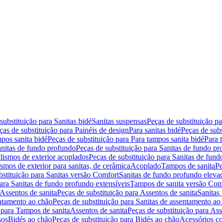
substituição para Sanitas bidé
Sanitas suspensas
Peças de substituição p
ças de substituição para Painéis de design
Para sanitas bidé
Peças de subs
pos sanita bidé
Peças de substituição para Para tampos sanita bidé
Para 
nitas de fundo profundo
Peças de substituição para Sanitas de fundo p
lismos de exterior acoplados
Peças de substituição para Sanitas de fund
smos de exterior para sanitas, de cerâmica
Acoplado
Tampos de sanita
Pe
bstituição para Sanitas versão Comfort
Sanitas de fundo profundo eleva
para Sanitas de fundo profundo extensíveis
Tampos de sanita versão Com
Assentos de sanita
Peças de substituição para Assentos de sanita
Sanitas 
entamento ao chão
Peças de substituição para Sanitas de assentamento ao
 para Tampos de sanita
Assentos de sanita
Peças de substituição para Ass
sos
Bidés ao chão
Peças de substituição para Bidés ao chão
Acessórios c