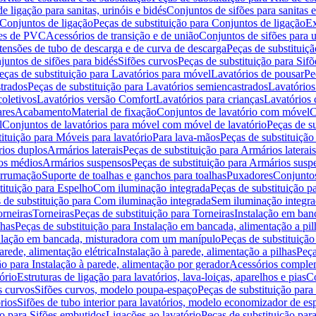
de ligação para sanitas, urinóis e bidés
Conjuntos de sifões para sanitas e
Conjuntos de ligação
Peças de substituição para Conjuntos de ligação
Ex
ões de PVC
Acessórios de transição e de união
Conjuntos de sifões para u
tensões de tubo de descarga e de curva de descarga
Peças de substituiç
juntos de sifões para bidés
Sifões curvos
Peças de substituição para Sif
eças de substituição para Lavatórios para móvel
Lavatórios de pousar
Pe
trados
Peças de substituição para Lavatórios semiencastrados
Lavatórios
coletivos
Lavatórios versão Comfort
Lavatórios para crianças
Lavatórios 
res
Acabamento
Material de fixação
Conjuntos de lavatório com móvel
C
l
Conjuntos de lavatórios para móvel com móvel de lavatório
Peças de s
ituição para Móveis para lavatório
Para lava-mãos
Peças de substituição
rios duplos
Armários laterais
Peças de substituição para Armários laterais
os médios
Armários suspensos
Peças de substituição para Armários susp
arrumação
Suporte de toalhas e ganchos para toalhas
Puxadores
Conjuntos
tituição para Espelho
Com iluminação integrada
Peças de substituição 
 de substituição para Com iluminação integrada
Sem iluminação integr
orneiras
Torneiras
Peças de substituição para Torneiras
Instalação em banc
lhas
Peças de substituição para Instalação em bancada, alimentação a pil
alação em bancada, misturadora com um manípulo
Peças de substituiçã
arede, alimentação elétrica
Instalação à parede, alimentação a pilhas
Peça
ão para Instalação à parede, alimentação por gerador
Acessórios comple
ório
Estruturas de ligação para lavatórios, lava-loiças, aparelhos e pias
Co
s curvos
Sifões curvos, modelo poupa-espaço
Peças de substituição par
rios
Sifões de tubo interior para lavatórios, modelo economizador de es
ão para Sifões embutidos
Ligações ao lavatório
Peças de substituição par