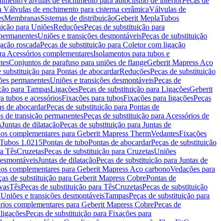
chimento
Válvulas de enchimento para autoclismo de interior
Peças de
a Válvulas de enchimento para cisterna cerâmica
Válvulas de
es
Membranas
Sistemas de distribuição
Geberit Mepla
Tubos
uição para Uniões
Reduções
Peças de substituição para
 permanentes
Uniões e transições desmontáveis
Peças de substituição
gação roscada
Peças de substituição para Coletor com ligação
ara Acessórios complementares
Isolamentos para tubos e
tes
Conjuntos de parafuso para uniões de flange
Geberit Mapress Aço
 substituição para Pontas de abocardar
Reduções
Peças de substituição
iões permanentes
Uniões e transições desmontáveis
Peças de
ição para Tampas
Ligações
Peças de substituição para Ligações
Geberit
a tubos e acessórios
Fixações para tubos
Fixações para ligações
Peças
as de abocardar
Peças de substituição para Pontas de
s de transição permanentes
Peças de substituição para Acessórios de
s
Juntas de dilatação
Peças de substituição para Juntas de
ios complementares para Geberit Mapress Therm
Vedantes
Fixações
Tubos 1.0215
Pontas de tubo
Pontas de abocardar
Peças de substituição
ra Tês
Cruzetas
Peças de substituição para Cruzetas
Uniões
desmontáveis
Juntas de dilatação
Peças de substituição para Juntas de
ios complementares para Geberit Mapress Aço carbono
Vedações para
ças de substituição para Geberit Mapress Cobre
Pontas de
vas
Tês
Peças de substituição para Tês
Cruzetas
Peças de substituição
a Uniões e transições desmontáveis
Tampas
Peças de substituição para
rios complementares para Geberit Mapress Cobre
Peças de
 ligações
Peças de substituição para Fixações para