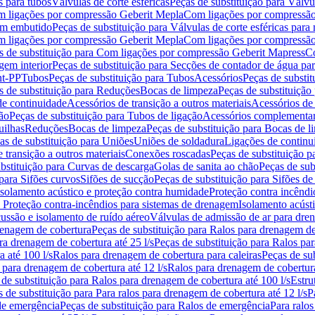
s para tubos
Válvulas de corte esféricas
Peças de substituição para Válvul
om ligações por compressão Geberit Mepla
Com ligações por compressão
gem embutido
Peças de substituição para Válvulas de corte esféricas pa
om ligações por compressão Geberit Mepla
Com ligações por compressã
s de substituição para Com ligações por compressão Geberit Mapress
Co
gem interior
Peças de substituição para Secções de contador de água pa
nt-PP
Tubos
Peças de substituição para Tubos
Acessórios
Peças de substit
s de substituição para Reduções
Bocas de limpeza
Peças de substituição
de continuidade
Acessórios de transição a outros materiais
Acessórios de
ão
Peças de substituição para Tubos de ligação
Acessórios complementa
uilhas
Reduções
Bocas de limpeza
Peças de substituição para Bocas de 
as de substituição para Uniões
Uniões de soldadura
Ligações de continu
 transição a outros materiais
Conexões roscadas
Peças de substituição 
bstituição para Curvas de descarga
Golas de sanita ao chão
Peças de sub
 para Sifões curvos
Sifões de sucção
Peças de substituição para Sifões de
 isolamento acústico e proteção contra humidade
Proteção contra incêndi
a Proteção contra-incêndios para sistemas de drenagem
Isolamento acúst
cussão e isolamento de ruído aéreo
Válvulas de admissão de ar para dr
renagem de cobertura
Peças de substituição para Ralos para drenagem d
ra drenagem de cobertura até 25 l/s
Peças de substituição para Ralos par
 até 100 l/s
Ralos para drenagem de cobertura para caleiras
Peças de su
 para drenagem de cobertura até 12 l/s
Ralos para drenagem de cobertura
 de substituição para Ralos para drenagem de cobertura até 100 l/s
Estru
 de substituição para Para ralos para drenagem de cobertura até 12 l/s
P
de emergência
Peças de substituição para Ralos de emergência
Para ralos