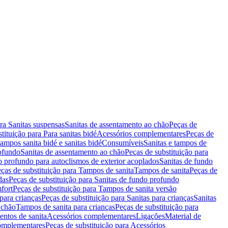
ara Sanitas suspensas
Sanitas de assentamento ao chão
Peças de
tituição para Para sanitas bidé
Acessórios complementares
Peças de
tampos sanita bidé e sanitas bidé
Consumíveis
Sanitas e tampos de
rofundo
Sanitas de assentamento ao chão
Peças de substituição para
o profundo para autoclismos de exterior acoplados
Sanitas de fundo
ças de substituição para Tampos de sanita
Tampos de sanita
Peças de
das
Peças de substituição para Sanitas de fundo profundo
fort
Peças de substituição para Tampos de sanita versão
para crianças
Peças de substituição para Sanitas para crianças
Sanitas
 chão
Tampos de sanita para crianças
Peças de substituição para
entos de sanita
Acessórios complementares
Ligações
Material de
omplementares
Peças de substituição para Acessórios