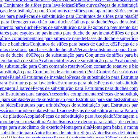
a Conjuntos de sifões para lava-loiças
Sifões curvos
Peças de substituiç
ças de substituição para Conjuntos de sifões para aparelhos
Sifões embu
ões para pias
Peças de substituição para Conjuntos de sifões para pias
Si
o para Drenagem ao chão para duches
Calhas para duche
Peças de substi
imento para duche
Peças de substituição para Esgotos no pavimento pa
tares para esgotos no pavimento para duche de pavimento
Sifões de par
sórios complementares para sifões de parede
Bases de duche e superfíci
ches e banheiras
Conjuntos de sifões para bases de duche, d52
Peças de s
tos de sifões para bases de duche, d62
Peças de substituição para Conj
ses de duche, d90
Peças de substituição para Conjuntos de sifões para b
 Sem tampão de sifão
Acabamento
Peças de substituição para Acabament
de substituição para Com comando rotativo
Com comando rotativo e bic
substituição para Com botão de acionamento PushControl
Acessórios co
arede
Painéis
Estruturas de instalação
Peças de substituição para Estrutura
para Estruturas para lavatórios
Estruturas para bidés
Peças de substituição
renagem à parede
Peças de substituição para Estruturas para duches co
ra Estruturas para cargas
Acessórios complementares
Peças de substitu
 para sanitas
Peças de substituição para Estruturas para sanitas
Estruturas
ara bidés
Estruturas para urinóis
Peças de substituição para Estruturas par
cessórios complementares
Para fixações
Peças de substituição para Para f
, de plástico
Acoplado
Peças de substituição para Acoplado
Montagem al
 montagem a meia-altura
Autoclismos de exterior para sanitas, de cerâm
rga para autoclismo de exterior
Montagem alta
Montagem baixa e monta
 substituição para Autoclismos de interior Sigma
Autoclismos de interi