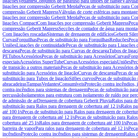
ligações
Vedantes
Conjuntos de parafuso para uniões de flange
Válvula
ligações por compressão Geberit Mepla
Peças de substituição para C
compressão Geberit Mapress
Válvulas de corte esféricas para monta
ligações por compressão Geberit Mepla
Peças de substituição para C
ligações Compact
Com ligações por compressão Geberit Mapress
Peça
compressão Geberit Mapress
Secções de contador de água para monta
Com ligações roscadas
Sistemas de drenagem de edifícios
Geberit Sile
Curvas
Forquilhas
Peças de substituição para Forquilhas
Reduções
Peça
Uniões
Ligações de continuidade
Peças de substituição para Ligações 
descarga
Peças de substituição para Curvas de descarga
Tubos de ligaç
PE
Tubos
Acessórios
Peças de substituição para Acessórios
Curvas
Forq
especiais
Acessórios SuperTube
Curvas
Acessórios especiais
Uniões
Peç
de transição a outros materiais
Peças de substituição para Acessórios de
substituição para Acessórios de ligação
Curvas de descarga
Peças de su
substituição para Tubos de ligação
Sifões curvos
Peças de substituição
abraçadeiras
Tampas
Vedantes
Consumíveis
Proteção contra incêndios,
contra-incêndios para sistemas de drenagem
Peças de substituição par
percussão
Isolamentos para estrutura com isolamento de ruído por per
de admissão de ar
Drenagem de cobertura Geberit Pluvia
Ralos para d
substituição para Ralos para drenagem de cobertura até 12 l/s
Ralos pa
até 100 l/s
Peças de substituição para Ralos para drenagem de cobertura
para drenagem de cobertura até 12 l/s
Peças de substituição para Ralos
cobertura até 25 l/s
Ralos para drenagem de cobertura até 100 l/s
Peças
barreira de vapor
Para ralos para drenagem de cobertura até 12 l/s
Peças
incêndios
Proteção contra incêndios para sistemas de drenagem
Ralos 