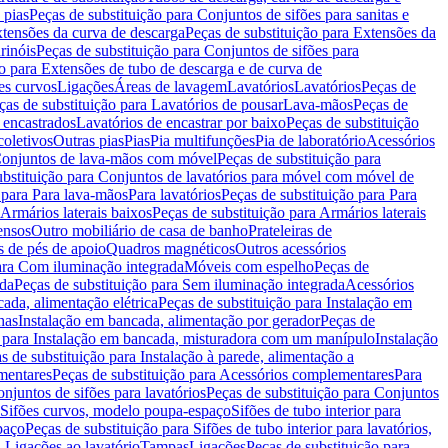
 pias
Peças de substituição para Conjuntos de sifões para sanitas e
tensões da curva de descarga
Peças de substituição para Extensões da
rinóis
Peças de substituição para Conjuntos de sifões para
ão para Extensões de tubo de descarga e de curva de
ões curvos
Ligações
Áreas de lavagem
Lavatórios
Lavatórios
Peças de
ças de substituição para Lavatórios de pousar
Lava-mãos
Peças de
 encastrados
Lavatórios de encastrar por baixo
Peças de substituição
coletivos
Outras pias
Pias
Pia multifunções
Pia de laboratório
Acessórios
onjuntos de lava-mãos com móvel
Peças de substituição para
ubstituição para Conjuntos de lavatórios para móvel com móvel de
 para Para lava-mãos
Para lavatórios
Peças de substituição para Para
Armários laterais baixos
Peças de substituição para Armários laterais
ensos
Outro mobiliário de casa de banho
Prateleiras de
 de pés de apoio
Quadros magnéticos
Outros acessórios
para Com iluminação integrada
Móveis com espelho
Peças de
ada
Peças de substituição para Sem iluminação integrada
Acessórios
ada, alimentação elétrica
Peças de substituição para Instalação em
has
Instalação em bancada, alimentação por gerador
Peças de
o para Instalação em bancada, misturadora com um manípulo
Instalação
s de substituição para Instalação à parede, alimentação a
mentares
Peças de substituição para Acessórios complementares
Para
njuntos de sifões para lavatórios
Peças de substituição para Conjuntos
a Sifões curvos, modelo poupa-espaço
Sifões de tubo interior para
paço
Peças de substituição para Sifões de tubo interior para lavatórios,
a Ligações ao lavatório
Tampas
Ligações
Peças de substituição para