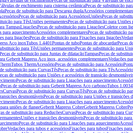
arga
Válvulas de enchimento
Peças de substituição para Válvulas de en
álvulas de enchimento para cisterna cerâmica
Peças de substituição par
pla
Peças de substituição para Descarga dupla
Acessórios complementar
cessórios
Peças de substituição para Acessórios
Uniões
Peças de substit
ituição para Tês
Uniões permanentes
Peças de substituição para Uniões
para Tampas
Ligações
Peças de substituição para Ligações
Coletor com li
es para aquecimento
Acessórios complementares
Peças de substituição p
es para ligações
Peças de substituição para Fixações para ligações
Vedan
press Aço inox
Tubos 1.4401
Pontas de tubo
Pontas de abocardar
Peças de
ubstituição para Tês
Uniões permanentes
Peças de substituição para Un
Peças de substituição para Juntas de dilatação
Tampas
Peças de substitu
para Geberit Mapress Aço inox, acessórios complementares
Vedações par
 Therm
Tubos Therm
Acessório
Peças de substituição para Acessório
Pont
de substituição para Curvas
Tês
Peças de substituição para Tês
Acessório
eças de substituição para Uniões e acessórios de transição desmontávei
ecimento
Peças de substituição para Ligações para aquecimento
Acessór
o
Peças de substituição para Geberit Mapress Aço carbono
Tubos 1.0034
es
Curvas
Peças de substituição para Curvas
Tês
Peças de substituição pa
transições desmontáveis
Peças de substituição para Uniões e transições 
ecimento
Peças de substituição para Ligações para aquecimento
Acessór
para uniões de flange
Geberit Mapress Cobre
Geberit Mapress Cobre
Pe
as de substituição para Reduções
Curvas
Peças de substituição para Cur
permanentes
Uniões e transições desmontáveis
Peças de substituição par
quecimento
Peças de substituição para Ligações para aquecimento
Acessó
obre
Vedações para tubos e acessórios
Fixações para tubos
Fixações para