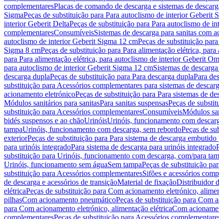
complementares
Placas de comando de descarga e sistemas de descarga
Sigma
Peças de substituição para Para autoclismo de interior Geberit 
interior Geberit Delta
Peças de substituição para Para autoclismo de in
complementares
Consumíveis
Sistemas de descarga para sanitas com a
autoclismo de interior Geberit Sigma 12 cm
Peças de substituição para
Sigma 8 cm
Peças de substituição para Para alimentação elétrica, para
para Para alimentação elétrica, para autoclismo de interior Geberit 
para autoclismo de interior Geberit Sigma 12 cm
Sistemas de descarga
descarga dupla
Peças de substituição para Para descarga dupla
Para de
substituição para Acessórios complementares para sistemas de descarg
acionamento eletrónico
Peças de substituição para Para sistemas de d
Módulos sanitários para sanitas
Para sanitas suspensas
Peças de substit
substituição para Acessórios complementares
Consumíveis
Módulos san
bidés suspensos e ao chão
Urinóis
Urinóis, funcionamento com descar
tampa
Urinóis, funcionamento com descarga, sem rebordo
Peças de su
exterior
Peças de substituição para Para sistema de descarga embutido
para urinóis integrado
Para sistema de descarga para urinóis integrado
substituição para Urinóis, funcionamento com descarga, com/para ta
Urinóis, funcionamento sem água
Sem tampa
Peças de substituição p
substituição para Acessórios complementares
Sifões e acessórios comp
de descarga e acessórios de transição
Material de fixação
Distribuidor 
elétrica
Peças de substituição para Com acionamento eletrónico, alimen
pilhas
Com acionamento pneumático
Peças de substituição para Com 
para Com acionamento eletrónico, alimentação elétrica
Com acionament
complementares
Peças de substituição para Acessórios complementare