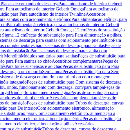
a Placas de comando de descarga
Para autoclismo de interior Geberit
ara Para autoclismo de interior Geberit Omega
Para autoclismo de
uição para Para autoclismo de interior Twinline
Acessórios
para sanitas com acionamento eletrónico
Para alimentação elétrica, para
2 cm
Para alimentação elétrica, para autoclismos de interior Geberit
para autoclismo de interior Geberit Omega 12 cm
Peças de substituição
rit Sigma 12 cm
Peças de substituição para Para alimentação a pilhas,
Sistemas de descarga para sanitas com acionamento pneumático
Para
os complementares para sistemas de descarga para sanitas
Peças de
tos de instalação
Para sistemas de descarga para sanita com
it Monolith
Módulos sanitários para sanitas
Peças de substituição para
ção para Para sanitas ao chão
Acessórios complementares
Peças de
dés
Para bidés suspensos e ao chão
Peças de substituição para Para
 descarga, com rebordo
Sem tampa
Peças de substituição para Sem
 sistema de descarga embutido para urinol ou com montagem
inóis integrado
Peças de substituição para Com sistema de descarga
do
Urinóis, funcionamento com descarga, com/para tampa
Peças de
carga
Urinóis, funcionamento sem água
Peças de substituição para
aradores de urinol de vidro
Acessórios complementares
Peças de
os de transição
Peças de substituição para Tubos de descarga, curvas
ição para De interior
Com acionamento eletrónico, alimentação
e substituição para Com acionamento eletrónico, alimentação a
acionamento eletrónico, alimentação elétrica
Peças de substituição
namento eletrónico, alimentação a pilhas
Acessórios
rutura e de substituição
Tubos de descarga, curvas de descarga e