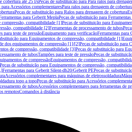
 cobertura até 25 l/s
Peças de substituição para Para ralos para drenage
o para Acessórios complementares
Para ralos para drenagem de cobertur
obertura
Peças de substituição para Ralos para drenagem de cobertura
Es
Ferramentas para Geberit Mepla
Peças de substituição para Ferramentas
 compressão, compatibilidade [1]
Peças de substituição para Equipamen
essão, compatibilidade [2]
Ferramentas de processamento de tubos
Peça
s para teste de pressão
Equipamento para verificação
Ferramentas para 
ubstituição para Equipamentos de compressão, compatibilidade [1]
Equi
de dos equipamentos de compressão [1]/[2]
Peças de substituição para
tos de compressão, compatibilidade [3]
Peças de substituição para Eq
ocessamento de tubos
Tampões para teste de pressão
Peças de substituiçã
Equipamentos de compressão
Equipamentos de compressão, compatibilida
Peças de substituição para Equipamentos de compressão, compatibilida
L]
Ferramentas para Geberit Silent-db20/Geberit PE
Peças de substituiçã
ura
Acessórios complementares para máquinas de eletrossoldadura
Máqui
ldadura topo a topo
Peças de substituição para Acessórios complementa
ocessamento de tubos
Acessórios complementares para ferramentas de p
s remotos
Comandos à distância