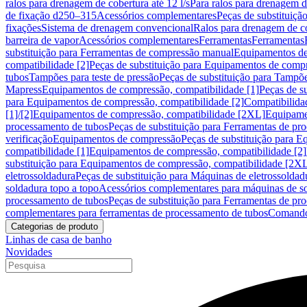
ralos para drenagem de cobertura até 12 l/s
Para ralos para drenagem de
de fixação d250–315
Acessórios complementares
Peças de substituiçã
fixações
Sistema de drenagem convencional
Ralos para drenagem de c
barreira de vapor
Acessórios complementares
Ferramentas
Ferramentas
substituição para Ferramentas de compressão manual
Equipamentos de
compatibilidade [2]
Peças de substituição para Equipamentos de compr
tubos
Tampões para teste de pressão
Peças de substituição para Tampõe
Mapress
Equipamentos de compressão, compatibilidade [1]
Peças de s
para Equipamentos de compressão, compatibilidade [2]
Compatibilida
[1]/[2]
Equipamentos de compressão, compatibilidade [2XL]
Equipamen
processamento de tubos
Peças de substituição para Ferramentas de pr
verificação
Equipamentos de compressão
Peças de substituição para 
compatibilidade [1]
Equipamentos de compressão, compatibilidade [2]
substituição para Equipamentos de compressão, compatibilidade [2X
eletrossoldadura
Peças de substituição para Máquinas de eletrossoldad
soldadura topo a topo
Acessórios complementares para máquinas de so
processamento de tubos
Peças de substituição para Ferramentas de pr
complementares para ferramentas de processamento de tubos
Comando
Categorias de produto
Linhas de casa de banho
Novidades