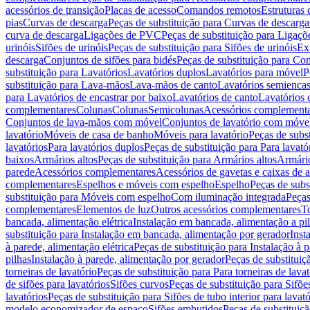
acessórios de transição
Placas de acesso
Comandos remotos
Estruturas 
pias
Curvas de descarga
Peças de substituição para Curvas de descarga
curva de descarga
Ligações de PVC
Peças de substituição para Ligaç
urinóis
Sifões de urinóis
Peças de substituição para Sifões de urinóis
Ex
descarga
Conjuntos de sifões para bidés
Peças de substituição para Con
substituição para Lavatórios
Lavatórios duplos
Lavatórios para móvel
P
substituição para Lava-mãos
Lava-mãos de canto
Lavatórios semiencas
para Lavatórios de encastrar por baixo
Lavatórios de canto
Lavatórios 
complementares
Colunas
Colunas
Semicolunas
Acessórios complementa
Conjuntos de lava-mãos com móvel
Conjuntos de lavatório com móve
lavatório
Móveis de casa de banho
Móveis para lavatório
Peças de subst
lavatórios
Para lavatórios duplos
Peças de substituição para Para lavató
baixos
Armários altos
Peças de substituição para Armários altos
Armári
parede
Acessórios complementares
Acessórios de gavetas e caixas de 
complementares
Espelhos e móveis com espelho
Espelho
Peças de subs
substituição para Móveis com espelho
Com iluminação integrada
Peças
complementares
Elementos de luz
Outros acessórios complementares
T
bancada, alimentação elétrica
Instalação em bancada, alimentação a pi
substituição para Instalação em bancada, alimentação por gerador
Inst
à parede, alimentação elétrica
Peças de substituição para Instalação à p
pilhas
Instalação à parede, alimentação por gerador
Peças de substituiç
torneiras de lavatório
Peças de substituição para Para torneiras de lavat
de sifões para lavatórios
Sifões curvos
Peças de substituição para Sifõe
lavatórios
Peças de substituição para Sifões de tubo interior para lavató
modelo economizador de espaço
Sifões embutidos
Peças de substituiç