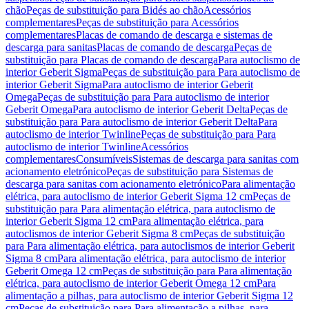
chão
Peças de substituição para Bidés ao chão
Acessórios
complementares
Peças de substituição para Acessórios
complementares
Placas de comando de descarga e sistemas de
descarga para sanitas
Placas de comando de descarga
Peças de
substituição para Placas de comando de descarga
Para autoclismo de
interior Geberit Sigma
Peças de substituição para Para autoclismo de
interior Geberit Sigma
Para autoclismo de interior Geberit
Omega
Peças de substituição para Para autoclismo de interior
Geberit Omega
Para autoclismo de interior Geberit Delta
Peças de
substituição para Para autoclismo de interior Geberit Delta
Para
autoclismo de interior Twinline
Peças de substituição para Para
autoclismo de interior Twinline
Acessórios
complementares
Consumíveis
Sistemas de descarga para sanitas com
acionamento eletrónico
Peças de substituição para Sistemas de
descarga para sanitas com acionamento eletrónico
Para alimentação
elétrica, para autoclismo de interior Geberit Sigma 12 cm
Peças de
substituição para Para alimentação elétrica, para autoclismo de
interior Geberit Sigma 12 cm
Para alimentação elétrica, para
autoclismos de interior Geberit Sigma 8 cm
Peças de substituição
para Para alimentação elétrica, para autoclismos de interior Geberit
Sigma 8 cm
Para alimentação elétrica, para autoclismo de interior
Geberit Omega 12 cm
Peças de substituição para Para alimentação
elétrica, para autoclismo de interior Geberit Omega 12 cm
Para
alimentação a pilhas, para autoclismo de interior Geberit Sigma 12
cm
Peças de substituição para Para alimentação a pilhas, para