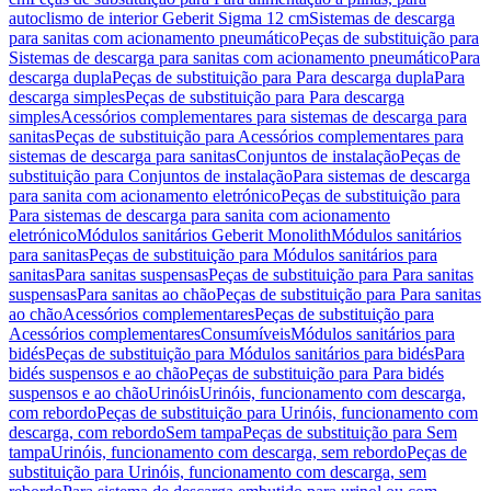
autoclismo de interior Geberit Sigma 12 cm
Sistemas de descarga
para sanitas com acionamento pneumático
Peças de substituição para
Sistemas de descarga para sanitas com acionamento pneumático
Para
descarga dupla
Peças de substituição para Para descarga dupla
Para
descarga simples
Peças de substituição para Para descarga
simples
Acessórios complementares para sistemas de descarga para
sanitas
Peças de substituição para Acessórios complementares para
sistemas de descarga para sanitas
Conjuntos de instalação
Peças de
substituição para Conjuntos de instalação
Para sistemas de descarga
para sanita com acionamento eletrónico
Peças de substituição para
Para sistemas de descarga para sanita com acionamento
eletrónico
Módulos sanitários Geberit Monolith
Módulos sanitários
para sanitas
Peças de substituição para Módulos sanitários para
sanitas
Para sanitas suspensas
Peças de substituição para Para sanitas
suspensas
Para sanitas ao chão
Peças de substituição para Para sanitas
ao chão
Acessórios complementares
Peças de substituição para
Acessórios complementares
Consumíveis
Módulos sanitários para
bidés
Peças de substituição para Módulos sanitários para bidés
Para
bidés suspensos e ao chão
Peças de substituição para Para bidés
suspensos e ao chão
Urinóis
Urinóis, funcionamento com descarga,
com rebordo
Peças de substituição para Urinóis, funcionamento com
descarga, com rebordo
Sem tampa
Peças de substituição para Sem
tampa
Urinóis, funcionamento com descarga, sem rebordo
Peças de
substituição para Urinóis, funcionamento com descarga, sem