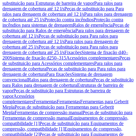
substituição para Estruturas de barreira de vapor
Para ralos para
drenagem de cobertura até 12 l/s
Peças de substituição para Para
ralos para drenagem de cobertura até 12 l/s
Para ralos para drenagem
de cobertura até 25 l/s
Proteção contra incêndios
Proteção contra
incêndios para sistemas de drenagem
Ralos de emergência
Peças de
substituição para Ralos de emergência
Para ralos para drenagem de
cobertura até 12 l/s
Peças de substituição para Para ralos para
drenagem de cobertura até 12 l/s
Para ralos para drenagem de
cobertura até 25 l/s
Peças de substituição para Para ralos para
drenagem de cobertura até 25 l/s
Fixações
Sistema de fixação d40–
200
Sistema de fixação d250–315
Acessórios complementares
Peças
de substituição para Acessórios complementares
Para ralos para
drenagem de cobertura
Peças de substituição para Para ralos para
drenagem de cobertura
Para fixações
Sistema de drenagem
convencional
Ralos para drenagem de cobertura
Peças de substituição
para Ralos para drenagem de cobertura
Estruturas de barreira de
vapor
Peças de substituição para Estruturas de barreira de
vapor
Acessórios
complementares
Ferramentas
Ferramentas
Ferramentas para Geberit
Mepla
Peças de substituição para Ferramentas para Geberit
Mepla
Ferramentas de compressão manual
Peças de substituição para
Ferramentas de compressão manual
Equipamentos de compressão,
compatibilidade [1]
Peças de substituição para Equipamentos de
compressão, compatibilidade [1]
Equipamentos de compressão,
compatibilidade [2]
Peças de substituição para Equipamentos de