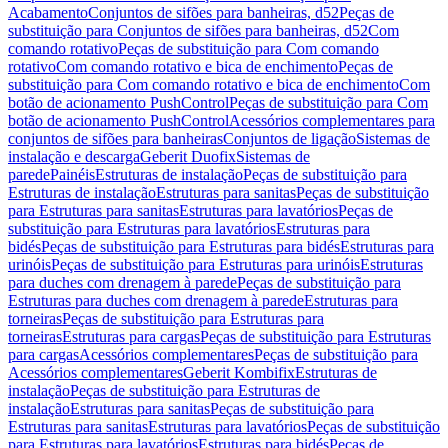
Acabamento
Conjuntos de sifões para banheiras, d52
Peças de
substituição para Conjuntos de sifões para banheiras, d52
Com
comando rotativo
Peças de substituição para Com comando
rotativo
Com comando rotativo e bica de enchimento
Peças de
substituição para Com comando rotativo e bica de enchimento
Com
botão de acionamento PushControl
Peças de substituição para Com
botão de acionamento PushControl
Acessórios complementares para
conjuntos de sifões para banheiras
Conjuntos de ligação
Sistemas de
instalação e descarga
Geberit Duofix
Sistemas de
parede
Painéis
Estruturas de instalação
Peças de substituição para
Estruturas de instalação
Estruturas para sanitas
Peças de substituição
para Estruturas para sanitas
Estruturas para lavatórios
Peças de
substituição para Estruturas para lavatórios
Estruturas para
bidés
Peças de substituição para Estruturas para bidés
Estruturas para
urinóis
Peças de substituição para Estruturas para urinóis
Estruturas
para duches com drenagem à parede
Peças de substituição para
Estruturas para duches com drenagem à parede
Estruturas para
torneiras
Peças de substituição para Estruturas para
torneiras
Estruturas para cargas
Peças de substituição para Estruturas
para cargas
Acessórios complementares
Peças de substituição para
Acessórios complementares
Geberit Kombifix
Estruturas de
instalação
Peças de substituição para Estruturas de
instalação
Estruturas para sanitas
Peças de substituição para
Estruturas para sanitas
Estruturas para lavatórios
Peças de substituição
para Estruturas para lavatórios
Estruturas para bidés
Peças de