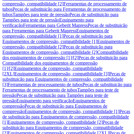
compressão, compatibilidade [2]
Ferramentas de processamento de
tubos
Peças de substituição para Ferramentas de processamento de
tubos
Tampões para teste de pressão
Peças de substituição para
Tampões para teste de pressão
Equipamento para
verificação
Ferramentas para Geberit Mapress
Peças de substituição
para Ferramentas para Geberit Mapress
Equipamentos de
compressão, compatibilidade [1]
Peças de substituição para
Equipamentos de compressão, compatibilidade [1]
Equipamentos de
compressão, compatibilidade [2]
Peças de substituição para
Equipamentos de compressão, compatibilidade [2]
Compatibilidade
dos equipamentos de compressão [1]/[2]
Peças de substituição para
Compatibilidade dos equipamentos de compressão
[1]/[2]
Equipamentos de compressão, compatibilidade
[2XL]
Equipamentos de compressão, compatibilidade [3]
Peças de
substituição para Equipamentos de compressão, compatibilidade
[3]
Ferramentas de processamento de tubos
Peças de substituição para
Ferramentas de processamento de tubos
Tampões para teste de
pressão
Peças de substituição para Tampões para teste de
pressão
Equipamento para verificação
Equipamentos de
compressão
Peças de substituição para Equipamentos de
compressão
Equipamentos de compressão, compatibilidade [1]
Peças
de substituição para Equipamentos de compressão, compatibilidade
[1]
Equipamentos de compressão, compatibilidade [2]
Peças de
substituição para Equipamentos de compressão, compatibilidade
[2]
Equipamentos de compressão, compatibilidade [2XL]
Peças de