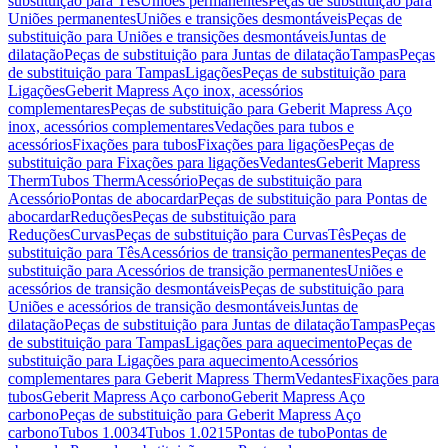
substituição para Tês
Uniões permanentes
Peças de substituição para
Uniões permanentes
Uniões e transições desmontáveis
Peças de
substituição para Uniões e transições desmontáveis
Juntas de
dilatação
Peças de substituição para Juntas de dilatação
Tampas
Peças
de substituição para Tampas
Ligações
Peças de substituição para
Ligações
Geberit Mapress Aço inox, acessórios
complementares
Peças de substituição para Geberit Mapress Aço
inox, acessórios complementares
Vedações para tubos e
acessórios
Fixações para tubos
Fixações para ligações
Peças de
substituição para Fixações para ligações
Vedantes
Geberit Mapress
Therm
Tubos Therm
Acessório
Peças de substituição para
Acessório
Pontas de abocardar
Peças de substituição para Pontas de
abocardar
Reduções
Peças de substituição para
Reduções
Curvas
Peças de substituição para Curvas
Tês
Peças de
substituição para Tês
Acessórios de transição permanentes
Peças de
substituição para Acessórios de transição permanentes
Uniões e
acessórios de transição desmontáveis
Peças de substituição para
Uniões e acessórios de transição desmontáveis
Juntas de
dilatação
Peças de substituição para Juntas de dilatação
Tampas
Peças
de substituição para Tampas
Ligações para aquecimento
Peças de
substituição para Ligações para aquecimento
Acessórios
complementares para Geberit Mapress Therm
Vedantes
Fixações para
tubos
Geberit Mapress Aço carbono
Geberit Mapress Aço
carbono
Peças de substituição para Geberit Mapress Aço
carbono
Tubos 1.0034
Tubos 1.0215
Pontas de tubo
Pontas de