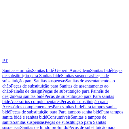
PT
Sanitas e urinóis
Sanitas bidé Geberit AquaClean
Sanitas bidé
Peças
de substituição para Sanitas bidé
Sanitas suspensas
Peças de
substituição para Sanitas suspensas
Sanitas de assentamento ao
chão
Peças de substituição para Sanitas de assentamento ao
chão
Painéis de design
Peças de substituição para Painéis de
design
Para sanitas bidé
Peças de substituição para Para sanitas
bidé
Acessórios complementares
Peças de substituição para
Acessórios complementares
Para sanitas bidé
Para tampos sanita
bidé
Peças de substituição para Para tampos sanita bidé
Para tampos
sanita bidé e sanitas bidé
Consumíveis
Sanitas e tampos de
sanita
Sanitas suspensas
Peças de substituição para Sanitas
suspensas
Sanitas de fundo profundo
Peças de substituição para