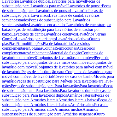
Lavatórios
Lavatórios duplos
Lavatórios para móvel
Peças de
substituição para Lavatórios para móvel
Lavatórios de pousar
Peças
de substituição para Lavatórios de pousar
Lava-mãos
Peças de
substituição para Lava-mãos
Lava-mãos de canto
Lavatórios
semiencastrados
Peças de substituição para Lavatórios
semiencastrados
Lavatórios encastrados
Lavatórios de encastrar por
baixo
Peças de substituição para Lavatórios de encastrar por
baixo
Lavatórios de canto
Lavatórios coletivos
Lavatórios versão
Comfort
Lavatórios para crianças
Lavatórios coletivos
Outras
pias
Pias
Pia multifunções
Pia de laboratório
Acessórios
complementares
Colunas
Colunas
Semicolunas
Acessórios
complementares
Acabamento
Material de fixação
Conjuntos de
lavatório com móvel
Conjuntos de lava-mãos com móvel
Peças de
substituição para Conjuntos de lava-mãos com móvel
Conjuntos de
lavatório com móvel
Conjuntos de lavatórios para móvel com móvel
de lavatório
Peças de substituição para Conjuntos de lavatórios para
móvel com móvel de lavatório
Móveis de casa de banho
Móveis para
lavatório
Peças de substituição para Móveis para lavatório
Para lava-
mãos
Peças de substituição para Para lava-mãos
Para lavatórios
Peças
de substituição para Para lavatórios
Para lavatórios duplos
Peças de
substituição para Para lavatórios duplos
Armários laterais
Peças de
substituição para Armários laterais
Armários laterais baixos
Peças de
substituição para Armários laterais baixos
Armários altos
Peças de
substituição para Armários altos
Armários médios
Armários
suspensos
Peças de substituição para Armários suspensos
Outro