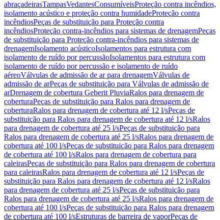
abraçadeiras
Tampas
Vedantes
Consumíveis
Proteção contra incêndios,
isolamento acústico e proteção contra humidade
Proteção contra
incêndios
Peças de substituição para Proteção contra
incêndios
Proteção contra-incêndios para sistemas de drenagem
Peças
de substituição para Proteção contra-incêndios para sistemas de
drenagem
Isolamento acústico
Isolamentos para estrutura com
isolamento de ruído por percussão
Isolamentos para estrutura com
isolamento de ruído por percussão e isolamento de ruído
aéreo
Válvulas de admissão de ar para drenagem
Válvulas de
admissão de ar
Peças de substituição para Válvulas de admissão de
ar
Drenagem de cobertura Geberit Pluvia
Ralos para drenagem de
cobertura
Peças de substituição para Ralos para drenagem de
cobertura
Ralos para drenagem de cobertura até 12 l/s
Peças de
substituição para Ralos para drenagem de cobertura até 12 l/s
Ralos
para drenagem de cobertura até 25 l/s
Peças de substituição para
Ralos para drenagem de cobertura até 25 l/s
Ralos para drenagem de
cobertura até 100 l/s
Peças de substituição para Ralos para drenagem
de cobertura até 100 l/s
Ralos para drenagem de cobertura para
caleiras
Peças de substituição para Ralos para drenagem de cobertura
para caleiras
Ralos para drenagem de cobertura até 12 l/s
Peças de
substituição para Ralos para drenagem de cobertura até 12 l/s
Ralos
para drenagem de cobertura até 25 l/s
Peças de substituição para
Ralos para drenagem de cobertura até 25 l/s
Ralos para drenagem de
cobertura até 100 l/s
Peças de substituição para Ralos para drenagem
de cobertura até 100 l/s
Estruturas de barreira de vapor
Peças de