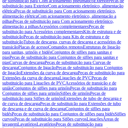
de substituição para Com acionamento pneumático
Exterior
Peças de
substituição para Exterior
Com acionamento eletrónico, alimentação
elétrica
Peças de substituição para Com acionamento eletrónico,
alimentação elétrica
Com acionamento eletrónico, alimentação a
pilhas
Peças de substituição para Com acionamento eletrónico,
alimentação a pilhas
Acessórios complementares
Peças de
substituição para Acessórios complementares
Kits de estrutura e de
substituição
Peças de substituição para Kits de estrutura e de
substituição
Tubos de descarga, curvas de descarga e acessórios de
transição
Placas de acesso
Comandos remotos
Estruturas de ligação
para sanitas, urinóis e bidés
Conjuntos de sifões para sanitas e
pias
Peças de substituição para Conjuntos de sifões para sanitas e
pias
Curvas de descarga
Peças de substituição para Curvas de
descarga
Conjuntos de ligação
Peças de substituição para Conjuntos
de ligação
Extensões da curva de descarga
Peças de substituição para
Extensões da curva de descarga
Ligações de PVC
Peças de
substituição para Ligações de PVC
Acessórios de transição e de
união
Conjuntos de sifões para urinóis
Peças de substituição para
Conjuntos de sifões para urinóis
Sifões de urinóis
Peças de
substituição para Sifões de urinóis
Extensões de tubo de descarga e
de curva de descarga
Peças de substituição para Extensões de tubo
de descarga e de curva de descarga
Conjuntos de sifões para
bidés
Peças de substituição para Conjuntos de sifões para bidés
Sifões
curvos
Peças de substituição para Sifões curvos
Ligações
Áreas de
lavagem
Lavatórios
Lavatórios
Peças de substituição para