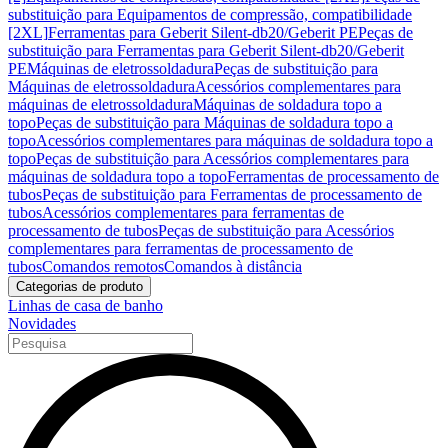
substituição para Equipamentos de compressão, compatibilidade
[2XL]
Ferramentas para Geberit Silent-db20/Geberit PE
Peças de
substituição para Ferramentas para Geberit Silent-db20/Geberit
PE
Máquinas de eletrossoldadura
Peças de substituição para
Máquinas de eletrossoldadura
Acessórios complementares para
máquinas de eletrossoldadura
Máquinas de soldadura topo a
topo
Peças de substituição para Máquinas de soldadura topo a
topo
Acessórios complementares para máquinas de soldadura topo a
topo
Peças de substituição para Acessórios complementares para
máquinas de soldadura topo a topo
Ferramentas de processamento de
tubos
Peças de substituição para Ferramentas de processamento de
tubos
Acessórios complementares para ferramentas de
processamento de tubos
Peças de substituição para Acessórios
complementares para ferramentas de processamento de
tubos
Comandos remotos
Comandos à distância
Categorias de produto
Linhas de casa de banho
Novidades