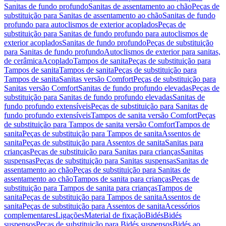
Sanitas de fundo profundo
Sanitas de assentamento ao chão
Peças de
substituição para Sanitas de assentamento ao chão
Sanitas de fundo
profundo para autoclismos de exterior acoplados
Peças de
substituição para Sanitas de fundo profundo para autoclismos de
exterior acoplados
Sanitas de fundo profundo
Peças de substituição
para Sanitas de fundo profundo
Autoclismos de exterior para sanitas,
de cerâmica
Acoplado
Tampos de sanita
Peças de substituição para
Tampos de sanita
Tampos de sanita
Peças de substituição para
Tampos de sanita
Sanitas versão Comfort
Peças de substituição para
Sanitas versão Comfort
Sanitas de fundo profundo elevadas
Peças de
substituição para Sanitas de fundo profundo elevadas
Sanitas de
fundo profundo extensíveis
Peças de substituição para Sanitas de
fundo profundo extensíveis
Tampos de sanita versão Comfort
Peças
de substituição para Tampos de sanita versão Comfort
Tampos de
sanita
Peças de substituição para Tampos de sanita
Assentos de
sanita
Peças de substituição para Assentos de sanita
Sanitas para
crianças
Peças de substituição para Sanitas para crianças
Sanitas
suspensas
Peças de substituição para Sanitas suspensas
Sanitas de
assentamento ao chão
Peças de substituição para Sanitas de
assentamento ao chão
Tampos de sanita para crianças
Peças de
substituição para Tampos de sanita para crianças
Tampos de
sanita
Peças de substituição para Tampos de sanita
Assentos de
sanita
Peças de substituição para Assentos de sanita
Acessórios
complementares
Ligações
Material de fixação
Bidés
Bidés
suspensos
Peças de substituição para Bidés suspensos
Bidés ao