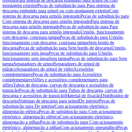
rebordo
Para sistema de descarga embutido para urinol ou com
montagem exterior
Peças de substituição para Para sistema de
descarga embutido para urinol ou com montagem exterior
Com
sistema de descarga para urinóis integrado
Peças de substituição para
Com sistema de descarga para urinóis integrado
Para sistema de
descarga para urinóis integrado
Peças de substituição para Para
sistema de descarga para urinóis integrado
Urinóis, funcionamento
com descarga, com/para tampa
Peças de substituição para Urinóis,
funcionamento com descarga, com/para tampa
Sem bordo de
descarga
Peças de substituição para Sem bordo de descarga
Urinóis,
funcionamento sem água
Peças de substituição para Urinóis,
funcionamento sem água
Sem tampa
Peças de substituição para Sem
tampa
Separadores de urinol
Separadores de urinol de
plástico
Separadores de urinol de vidro
Acessórios
complementares
Peças de substituição para Acessórios
complementares
Sifões e acessórios complementares para
sifões
Tubos de descarga, curvas de descarga e acessórios de
transição
Peças de substituição para Tubos de descarga, curvas de
descarga e acessórios de transição
Material de fixação
Distribuidor de
descarga
Sistemas de descarga para urinol
De interior
Peças de
substituição para De interior
Com acionamento eletrónico,
alimentação elétrica
Peças de substituição para Com acionamento
eletrónico, alimentação elétrica
Com acionamento eletrónico,
alimentação a pilhas
Peças de substituição para Com acionamento
eletrónico, alimentação a pilhas
Com acionamento pneumático
Peças