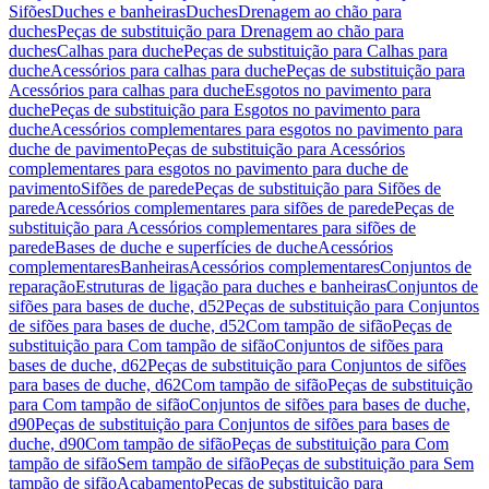
Sifões
Duches e banheiras
Duches
Drenagem ao chão para
duches
Peças de substituição para Drenagem ao chão para
duches
Calhas para duche
Peças de substituição para Calhas para
duche
Acessórios para calhas para duche
Peças de substituição para
Acessórios para calhas para duche
Esgotos no pavimento para
duche
Peças de substituição para Esgotos no pavimento para
duche
Acessórios complementares para esgotos no pavimento para
duche de pavimento
Peças de substituição para Acessórios
complementares para esgotos no pavimento para duche de
pavimento
Sifões de parede
Peças de substituição para Sifões de
parede
Acessórios complementares para sifões de parede
Peças de
substituição para Acessórios complementares para sifões de
parede
Bases de duche e superfícies de duche
Acessórios
complementares
Banheiras
Acessórios complementares
Conjuntos de
reparação
Estruturas de ligação para duches e banheiras
Conjuntos de
sifões para bases de duche, d52
Peças de substituição para Conjuntos
de sifões para bases de duche, d52
Com tampão de sifão
Peças de
substituição para Com tampão de sifão
Conjuntos de sifões para
bases de duche, d62
Peças de substituição para Conjuntos de sifões
para bases de duche, d62
Com tampão de sifão
Peças de substituição
para Com tampão de sifão
Conjuntos de sifões para bases de duche,
d90
Peças de substituição para Conjuntos de sifões para bases de
duche, d90
Com tampão de sifão
Peças de substituição para Com
tampão de sifão
Sem tampão de sifão
Peças de substituição para Sem
tampão de sifão
Acabamento
Peças de substituição para