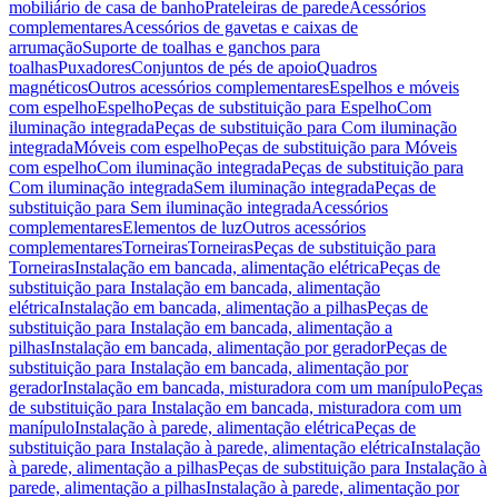
mobiliário de casa de banho
Prateleiras de parede
Acessórios
complementares
Acessórios de gavetas e caixas de
arrumação
Suporte de toalhas e ganchos para
toalhas
Puxadores
Conjuntos de pés de apoio
Quadros
magnéticos
Outros acessórios complementares
Espelhos e móveis
com espelho
Espelho
Peças de substituição para Espelho
Com
iluminação integrada
Peças de substituição para Com iluminação
integrada
Móveis com espelho
Peças de substituição para Móveis
com espelho
Com iluminação integrada
Peças de substituição para
Com iluminação integrada
Sem iluminação integrada
Peças de
substituição para Sem iluminação integrada
Acessórios
complementares
Elementos de luz
Outros acessórios
complementares
Torneiras
Torneiras
Peças de substituição para
Torneiras
Instalação em bancada, alimentação elétrica
Peças de
substituição para Instalação em bancada, alimentação
elétrica
Instalação em bancada, alimentação a pilhas
Peças de
substituição para Instalação em bancada, alimentação a
pilhas
Instalação em bancada, alimentação por gerador
Peças de
substituição para Instalação em bancada, alimentação por
gerador
Instalação em bancada, misturadora com um manípulo
Peças
de substituição para Instalação em bancada, misturadora com um
manípulo
Instalação à parede, alimentação elétrica
Peças de
substituição para Instalação à parede, alimentação elétrica
Instalação
à parede, alimentação a pilhas
Peças de substituição para Instalação à
parede, alimentação a pilhas
Instalação à parede, alimentação por