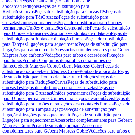
abocardar
Peças de substituição para Pontas de
abocardar
Reduções
Peças de substituição para
Reduções
Curvas
Peças de substituição para Curvas
Tês
Peças de
substituição para Tês
Cruzetas
Peças de substituição para
Cruzetas
Uniões permanentes
Peças de substituição para Uniões
permanentes
Uniões e transições desmontáveis
Peças de substituição
para Uniões e transições desmontáveis
Juntas de dilatação
Peças de
substituição para Juntas de dilatação
Tampas
Peças de substituição
para Tampas
Ligações para aquecimento
Peças de substituição para
Ligações para aquecimento
Acessórios complementares para Geberit
Mapress Aço carbono
Vedações para tubos e acessórios
Fixações
para tubos
Vedantes
Conjuntos de parafuso para uniões de
flange
Geberit Mapress Cobre
Geberit Mapress Cobre
Peças de
substituição para Geberit Mapress Cobre
Pontas de abocardar
Peças
de substituição para Pontas de abocardar
Reduções
Peças de
substituição para Reduções
Curvas
Peças de substituição para
Curvas
Tês
Peças de substituição para Tês
Cruzetas
Peças de
substituição para Cruzetas
Uniões permanentes
Peças de substituição
para Uniões permanentes
Uniões e transições desmontáveis
Peças de
substituição para Uniões e transições desmontáveis
Tampas
Peças de
substituição para Tampas
Ligações
Peças de substituição para
Ligações
Ligações para aquecimento
Peças de substituição para
Ligações para aquecimento
Acessórios complementares para Geberit
Mapress Cobre
Peças de substituição para Acessórios
complementares para Geberit Mapress Cobre
Vedações para tubos e