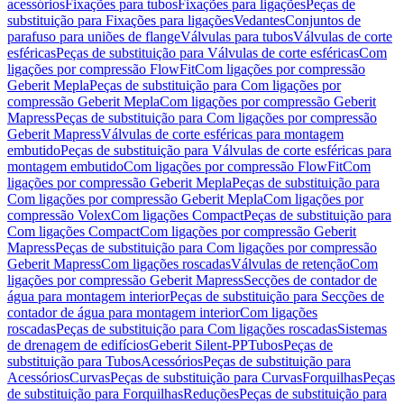
acessórios
Fixações para tubos
Fixações para ligações
Peças de
substituição para Fixações para ligações
Vedantes
Conjuntos de
parafuso para uniões de flange
Válvulas para tubos
Válvulas de corte
esféricas
Peças de substituição para Válvulas de corte esféricas
Com
ligações por compressão FlowFit
Com ligações por compressão
Geberit Mepla
Peças de substituição para Com ligações por
compressão Geberit Mepla
Com ligações por compressão Geberit
Mapress
Peças de substituição para Com ligações por compressão
Geberit Mapress
Válvulas de corte esféricas para montagem
embutido
Peças de substituição para Válvulas de corte esféricas para
montagem embutido
Com ligações por compressão FlowFit
Com
ligações por compressão Geberit Mepla
Peças de substituição para
Com ligações por compressão Geberit Mepla
Com ligações por
compressão Volex
Com ligações Compact
Peças de substituição para
Com ligações Compact
Com ligações por compressão Geberit
Mapress
Peças de substituição para Com ligações por compressão
Geberit Mapress
Com ligações roscadas
Válvulas de retenção
Com
ligações por compressão Geberit Mapress
Secções de contador de
água para montagem interior
Peças de substituição para Secções de
contador de água para montagem interior
Com ligações
roscadas
Peças de substituição para Com ligações roscadas
Sistemas
de drenagem de edifícios
Geberit Silent-PP
Tubos
Peças de
substituição para Tubos
Acessórios
Peças de substituição para
Acessórios
Curvas
Peças de substituição para Curvas
Forquilhas
Peças
de substituição para Forquilhas
Reduções
Peças de substituição para