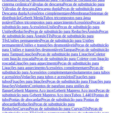
cisterna cerâmica
Válvulas de descarga
Peças de substituição para
Válvulas de descarga
Descarga dupla
Peças de substituição para
Descarga dupla
Acessórios complementares
Membranas
Sistemas de
distribuição
Geberit Mepla
Tubos tricompostos para água
potável
Tubos tricompostos para aquecimento
Acessórios
Peças de
substituição para Acessórios
Uniões
Peças de substituição para
Uniões
Reduções
Peças de substituição para Reduções
Ângulo
Peças
de substituição para Ângulo
Tês
Peças de substituição para
Tês
Uniões permanentes
Peças de substituição para Uniões
permanentes
Uniões e transições desmontáveis
Peças de substituição
para Uniões e transições desmontáveis
Tampas
Peças de substituição
para Tampas
Ligações
Peças de substituição para Ligações
Coletor
com ligação roscada
Peças de substituição para Coletor com ligação
roscada
Ligações para aquecimento
Peças de substituição para
Ligações para aquecimento
Acessórios complementares
Peças de
substituição para Acessórios complementares
Isolamentos para tubos
e acessórios
Vedações para tubos e acessórios
Fixações para
tubos
Fixações para ligações
Peças de substituição para Fixações para
ligações
Vedantes
Conjuntos de parafuso para uniões de
flange
Geberit Mapress Aço inox
Geberit Mapress Aço inox
Peças de
substituição para Geberit Mapress Aço inox
Tubos 1.4401
Pontas de
tubo
Pontas de abocardar
Peças de substituição para Pontas de
abocardar
Reduções
Peças de substituição para
Reduções
Curvas
Peças de substituição para Curvas
Tês
Peças de