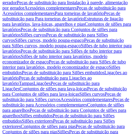
gerador
Peças de substituição para Instalação à parede, alimentação
por gerador
Acessórios complementares
Peças de substituição para
Acessórios complementares
Para torneiras de lavatório
Peças de
substituição para Para torneiras de lavatório
Estruturas de ligação
para lavatórios, lava-loiças, aparelhos e pias
Conjuntos de sifões para
lavatórios
Peças de substituição para Conjuntos de sifões para
lavatórios
Sifões curvos
Peças de substituição para Sifões
curvos
Sifões curvos, modelo poupa-espaço
Peças de substituição
para Sifões curvos, modelo poupa-espaço
Sifões de tubo interior para
lavatórios
Peças de substituição para Sifões de tubo interior para
lavatórios
Sifões de tubo interior para lavatórios, modelo
economizador de espaço
Peças de substituição para Sifões de tubo
interior para lavatórios, modelo economizador de espaço
Sifões
embutidos
Peças de substituição para Sifões embutidos
Ligações ao
lavatório
Peças de substituição para Ligações ao
lavatório
Tampas
Ligações
Peças de substituição para
Ligações
Conjuntos de sifões para lava-loiças
Peças de substituição
para Conjuntos de sifões para lava-loiças
Sifões curvos
Peças de
substituição para Sifões curvos
Acessórios complementares
Peças de
substituição para Acessórios complementares
Conjuntos de sifões
para aparelhos
Peças de substituição para Conjuntos de sifões para
aparelhos
Sifões embutidos
Peças de substituição para Sifões
embutidos
Sifões exteriores
Peças de substituição para Sifões
exteriores
Conjuntos de sifões para pias
Peças de substituição para
Conjuntos de sifões para pias
Sifões
Peças de substituição para