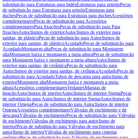
substituição para Estruturas para bidés
Estruturas para urinóis
Peças
de substituição para Estruturas para urinóis
Estruturas para
duches
Peças de substituição para Estruturas para duches
Acessórios
complementares
Peças de substituição para Acessórios
complementares
Para fixações
Peças de substituição para Para
fixações
Autoclismos de exterior
Autoclismos de exterior para
sanitas, de plástico
Peças de substituição para Autoclismos de
exterior para sanitas, de plástico
Acoplado
Peças de substituição para
Acoplado
Montagem alta
Peças de substituição para Montagem
alta
Montagem baixa e montagem a meia-altura
Peças de substituição
para Montagem baixa e montagem a meia-altura
Autoclismos de
exterior para sanitas, de cerâmica
Peças de substituição para
Autoclismos de exterior para sanitas, de cerâmica
Acoplado
Peças de
substituição para Acoplado
Tubos de descarga para autoclismo de
exterior
Montagem alta
Montagem baixa e montagem a meia-
altura
Acessórios complementares
Vedantes
Mangas de
ligação
Autoclismos de interior
Autoclismos de interior Sigma
Peças
de substituição para Autoclismos de interior Sigma
Autoclismos de
interior Omega
Peças de substituição para Autoclismos de interior
Omega
Acessórios complementares
Válvulas de enchimento e de
descarga
Válvulas de enchimento
Peças de substituição para Válvulas
de enchimento
Válvulas de enchimento para autoclismo de
interior
Peças de substituição para Válvulas de enchimento para
autoclismo de interior
Válvulas de enchimento para cisterna
cerâmica
Peças de substituição para Válvulas de enchimento para