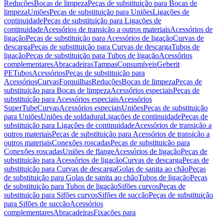
Reduções
Bocas de limpeza
Peças de substituição para Bocas de
limpeza
Uniões
Peças de substituição para Uniões
Ligações de
continuidade
Peças de substituição para Ligações de
continuidade
Acessórios de transição a outros materiais
Acessórios de
ligação
Peças de substituição para Acessórios de ligação
Curvas de
descarga
Peças de substituição para Curvas de descarga
Tubos de
ligação
Peças de substituição para Tubos de ligação
Acessórios
complementares
Abraçadeiras
Tampas
Consumíveis
Geberit
PE
Tubos
Acessórios
Peças de substituição para
Acessórios
Curvas
Forquilhas
Reduções
Bocas de limpeza
Peças de
substituição para Bocas de limpeza
Acessórios especiais
Peças de
substituição para Acessórios especiais
Acessórios
SuperTube
Curvas
Acessórios especiais
Uniões
Peças de substituição
para Uniões
Uniões de soldadura
Ligações de continuidade
Peças de
substituição para Ligações de continuidade
Acessórios de transição a
outros materiais
Peças de substituição para Acessórios de transição a
outros materiais
Conexões roscadas
Peças de substituição para
Conexões roscadas
Uniões de flange
Acessórios de ligação
Peças de
substituição para Acessórios de ligação
Curvas de descarga
Peças de
substituição para Curvas de descarga
Golas de sanita ao chão
Peças
de substituição para Golas de sanita ao chão
Tubos de ligação
Peças
de substituição para Tubos de ligação
Sifões curvos
Peças de
substituição para Sifões curvos
Sifões de sucção
Peças de substituição
para Sifões de sucção
Acessórios
complementares
Abraçadeiras
Fixações para