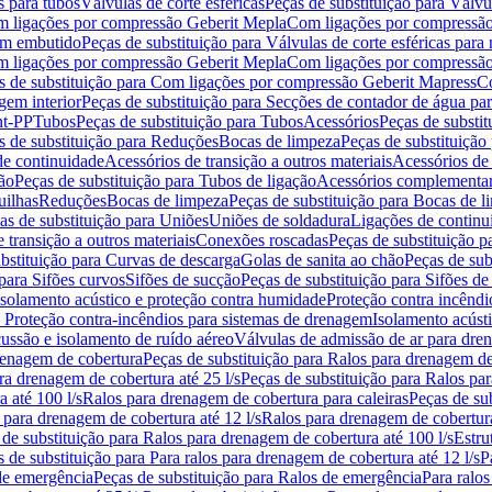
s para tubos
Válvulas de corte esféricas
Peças de substituição para Válvul
om ligações por compressão Geberit Mepla
Com ligações por compressão
gem embutido
Peças de substituição para Válvulas de corte esféricas pa
om ligações por compressão Geberit Mepla
Com ligações por compressã
s de substituição para Com ligações por compressão Geberit Mapress
Co
gem interior
Peças de substituição para Secções de contador de água pa
nt-PP
Tubos
Peças de substituição para Tubos
Acessórios
Peças de substit
s de substituição para Reduções
Bocas de limpeza
Peças de substituição
de continuidade
Acessórios de transição a outros materiais
Acessórios de
ão
Peças de substituição para Tubos de ligação
Acessórios complementa
uilhas
Reduções
Bocas de limpeza
Peças de substituição para Bocas de 
as de substituição para Uniões
Uniões de soldadura
Ligações de continu
 transição a outros materiais
Conexões roscadas
Peças de substituição 
bstituição para Curvas de descarga
Golas de sanita ao chão
Peças de sub
 para Sifões curvos
Sifões de sucção
Peças de substituição para Sifões de
 isolamento acústico e proteção contra humidade
Proteção contra incêndi
a Proteção contra-incêndios para sistemas de drenagem
Isolamento acúst
cussão e isolamento de ruído aéreo
Válvulas de admissão de ar para dr
renagem de cobertura
Peças de substituição para Ralos para drenagem d
ra drenagem de cobertura até 25 l/s
Peças de substituição para Ralos par
 até 100 l/s
Ralos para drenagem de cobertura para caleiras
Peças de su
 para drenagem de cobertura até 12 l/s
Ralos para drenagem de cobertura
 de substituição para Ralos para drenagem de cobertura até 100 l/s
Estru
 de substituição para Para ralos para drenagem de cobertura até 12 l/s
P
de emergência
Peças de substituição para Ralos de emergência
Para ralos