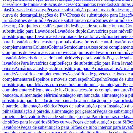
acessórios de transição
Placas de acesso
Comandos remotos
Estruturas 
pias
Curvas de descarga
Peças de substituição para Curvas de descarga
curva de descarga
Ligações de PVC
Peças de substituição para Ligaç
urinóis
Sifões de urinóis
Peças de substituição para Sifões de urinóis
Ex
descarga
Conjuntos de sifões para bidés
Peças de substituição para Con
substituição para Lavatórios
Lavatórios duplos
Lavatórios para móvel
P
substituição para Lava-mãos
Lava-mãos de canto
Lavatórios semiencas
para Lavatórios de encastrar por baixo
Lavatórios de canto
Lavatórios 
complementares
Colunas
Colunas
Semicolunas
Acessórios complementa
Conjuntos de lava-mãos com móvel
Conjuntos de lavatório com móve
lavatório
Móveis de casa de banho
Móveis para lavatório
Peças de subst
lavatórios
Para lavatórios duplos
Peças de substituição para Para lavató
baixos
Armários altos
Peças de substituição para Armários altos
Armári
parede
Acessórios complementares
Acessórios de gavetas e caixas de 
complementares
Espelhos e móveis com espelho
Espelho
Peças de subs
substituição para Móveis com espelho
Com iluminação integrada
Peças
complementares
Elementos de luz
Outros acessórios complementares
T
bancada, alimentação elétrica
Instalação em bancada, alimentação a pi
substituição para Instalação em bancada, alimentação por gerador
Inst
à parede, alimentação elétrica
Peças de substituição para Instalação à p
pilhas
Instalação à parede, alimentação por gerador
Peças de substituiç
torneiras de lavatório
Peças de substituição para Para torneiras de lavat
de sifões para lavatórios
Sifões curvos
Peças de substituição para Sifõe
lavatórios
Peças de substituição para Sifões de tubo interior para lavató
modelo economizador de espaço
Sifões embutidos
Peças de substituiç