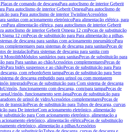
a Placas de comando de descarga
Para autoclismo de interior Geberit
ara Para autoclismo de interior Geberit Omega
Para autoclismo de
uição para Para autoclismo de interior Twinline
Acessórios
para sanitas com acionamento eletrónico
Para alimentação elétrica, para
2 cm
Para alimentação elétrica, para autoclismos de interior Geberit
para autoclismo de interior Geberit Omega 12 cm
Peças de substituição
rit Sigma 12 cm
Peças de substituição para Para alimentação a pilhas,
Sistemas de descarga para sanitas com acionamento pneumático
Para
os complementares para sistemas de descarga para sanitas
Peças de
tos de instalação
Para sistemas de descarga para sanita com
it Monolith
Módulos sanitários para sanitas
Peças de substituição para
ção para Para sanitas ao chão
Acessórios complementares
Peças de
dés
Para bidés suspensos e ao chão
Peças de substituição para Para
 descarga, com rebordo
Sem tampa
Peças de substituição para Sem
 sistema de descarga embutido para urinol ou com montagem
inóis integrado
Peças de substituição para Com sistema de descarga
do
Urinóis, funcionamento com descarga, com/para tampa
Peças de
carga
Urinóis, funcionamento sem água
Peças de substituição para
aradores de urinol de vidro
Acessórios complementares
Peças de
os de transição
Peças de substituição para Tubos de descarga, curvas
ição para De interior
Com acionamento eletrónico, alimentação
e substituição para Com acionamento eletrónico, alimentação a
acionamento eletrónico, alimentação elétrica
Peças de substituição
namento eletrónico, alimentação a pilhas
Acessórios
rutura e de substituição
Tubos de descarga, curvas de descarga e