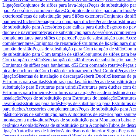
Ligações
Conjuntos de sifões para lava-loiças
Peças de substituição par
para Acessórios complementares
Conjuntos de sifões para aparelhos
Pe
exteriores
Peças de substituição para Sifões exteriores
Conjuntos de sif
banheiras
Duches
Drenagem ao chão para duches
Peças de substituiçã
de substituição para Acessórios para calhas para duche
Esgotos no pav
duche de pavimento
Peças de substituição para Acessórios complemen
complementares para sifões de parede
Peças de substituição para Aces
complementares
Conjuntos de reparação
Estruturas de ligação para du
tampão de sifão
Peças de substituição para Com tampão de sifão
Conjun
de substituição para Com tampão de sifão
Conjuntos de sifões para ba
Com tampão de sifão
Sem tampão de sifão
Peças de substituição para
Conjuntos de sifões para banheiras, d52
Com comando rotativo
Peças 
bica de enchimento
Com botão de acionamento PushControl
Peças de 
ligação
Sistemas de instalação e descarga
Geberit Duofix
Sistemas de p
Estruturas para sanitas
Estruturas para lavatórios
Peças de substituição 
substituição para Estruturas para urinóis
Estruturas para duches com d
Estruturas para torneiras
Estruturas para cargas
Peças de substituição pa
instalação
Peças de substituição para Estruturas de instalação
Estruturas
lavatórios
Estruturas para bidés
Peças de substituição para Estruturas p
para duches
Acessórios complementares
Peças de substituição para A
plástico
Peças de substituição para Autoclismos de exterior para sanitas
montagem a meia-altura
Peças de substituição para Montagem baixa e
cerâmica
Acoplado
Peças de substituição para Acoplado
Tubos de desca
ligação
Autoclismos de interior
Autoclismos de interior Sigma
Peças de