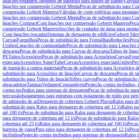
ligações
Vedantes
Conjuntos de parafuso para uniões de flange
Válvula
ligações por compressão Geberit Mepla
Peças de substituição para C
compressão Geberit Mapress
Válvulas de corte esféricas para monta
ligações por compressão Geberit Mepla
Peças de substituição para C
ligações Compact
Com ligações por compressão Geberit Mapress
Peça
compressão Geberit Mapress
Secções de contador de água para monta
Com ligações roscadas
Sistemas de drenagem de edifícios
Geberit Sile
Curvas
Forquilhas
Peças de substituição para Forquilhas
Reduções
Peça
Uniões
Ligações de continuidade
Peças de substituição para Ligações 
descarga
Peças de substituição para Curvas de descarga
Tubos de ligaç
PE
Tubos
Acessórios
Peças de substituição para Acessórios
Curvas
Forq
especiais
Acessórios SuperTube
Curvas
Acessórios especiais
Uniões
Peç
de transição a outros materiais
Peças de substituição para Acessórios de
substituição para Acessórios de ligação
Curvas de descarga
Peças de su
substituição para Tubos de ligação
Sifões curvos
Peças de substituição
abraçadeiras
Tampas
Vedantes
Consumíveis
Proteção contra incêndios,
contra-incêndios para sistemas de drenagem
Peças de substituição par
percussão
Isolamentos para estrutura com isolamento de ruído por per
de admissão de ar
Drenagem de cobertura Geberit Pluvia
Ralos para d
substituição para Ralos para drenagem de cobertura até 12 l/s
Ralos pa
até 100 l/s
Peças de substituição para Ralos para drenagem de cobertura
para drenagem de cobertura até 12 l/s
Peças de substituição para Ralos
cobertura até 25 l/s
Ralos para drenagem de cobertura até 100 l/s
Peças
barreira de vapor
Para ralos para drenagem de cobertura até 12 l/s
Peças
incêndios
Proteção contra incêndios para sistemas de drenagem
Ralos 