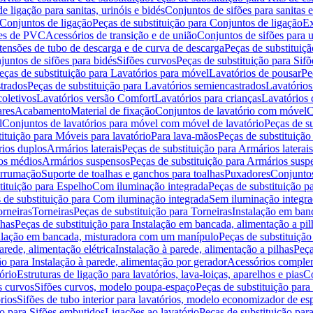
de ligação para sanitas, urinóis e bidés
Conjuntos de sifões para sanitas e
Conjuntos de ligação
Peças de substituição para Conjuntos de ligação
Ex
ões de PVC
Acessórios de transição e de união
Conjuntos de sifões para u
tensões de tubo de descarga e de curva de descarga
Peças de substituiç
juntos de sifões para bidés
Sifões curvos
Peças de substituição para Sif
eças de substituição para Lavatórios para móvel
Lavatórios de pousar
Pe
trados
Peças de substituição para Lavatórios semiencastrados
Lavatórios
coletivos
Lavatórios versão Comfort
Lavatórios para crianças
Lavatórios 
res
Acabamento
Material de fixação
Conjuntos de lavatório com móvel
C
l
Conjuntos de lavatórios para móvel com móvel de lavatório
Peças de s
ituição para Móveis para lavatório
Para lava-mãos
Peças de substituição
rios duplos
Armários laterais
Peças de substituição para Armários laterais
os médios
Armários suspensos
Peças de substituição para Armários susp
arrumação
Suporte de toalhas e ganchos para toalhas
Puxadores
Conjuntos
tituição para Espelho
Com iluminação integrada
Peças de substituição 
 de substituição para Com iluminação integrada
Sem iluminação integr
orneiras
Torneiras
Peças de substituição para Torneiras
Instalação em banc
lhas
Peças de substituição para Instalação em bancada, alimentação a pil
alação em bancada, misturadora com um manípulo
Peças de substituiçã
arede, alimentação elétrica
Instalação à parede, alimentação a pilhas
Peça
ão para Instalação à parede, alimentação por gerador
Acessórios comple
ório
Estruturas de ligação para lavatórios, lava-loiças, aparelhos e pias
Co
s curvos
Sifões curvos, modelo poupa-espaço
Peças de substituição par
rios
Sifões de tubo interior para lavatórios, modelo economizador de es
ão para Sifões embutidos
Ligações ao lavatório
Peças de substituição par