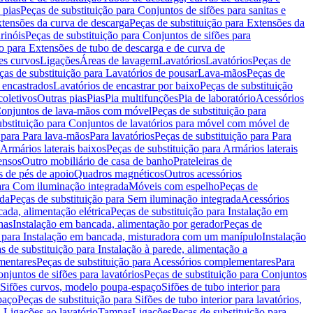
 pias
Peças de substituição para Conjuntos de sifões para sanitas e
tensões da curva de descarga
Peças de substituição para Extensões da
rinóis
Peças de substituição para Conjuntos de sifões para
ão para Extensões de tubo de descarga e de curva de
ões curvos
Ligações
Áreas de lavagem
Lavatórios
Lavatórios
Peças de
ças de substituição para Lavatórios de pousar
Lava-mãos
Peças de
 encastrados
Lavatórios de encastrar por baixo
Peças de substituição
coletivos
Outras pias
Pias
Pia multifunções
Pia de laboratório
Acessórios
onjuntos de lava-mãos com móvel
Peças de substituição para
ubstituição para Conjuntos de lavatórios para móvel com móvel de
 para Para lava-mãos
Para lavatórios
Peças de substituição para Para
Armários laterais baixos
Peças de substituição para Armários laterais
ensos
Outro mobiliário de casa de banho
Prateleiras de
 de pés de apoio
Quadros magnéticos
Outros acessórios
para Com iluminação integrada
Móveis com espelho
Peças de
ada
Peças de substituição para Sem iluminação integrada
Acessórios
ada, alimentação elétrica
Peças de substituição para Instalação em
has
Instalação em bancada, alimentação por gerador
Peças de
o para Instalação em bancada, misturadora com um manípulo
Instalação
s de substituição para Instalação à parede, alimentação a
mentares
Peças de substituição para Acessórios complementares
Para
njuntos de sifões para lavatórios
Peças de substituição para Conjuntos
a Sifões curvos, modelo poupa-espaço
Sifões de tubo interior para
paço
Peças de substituição para Sifões de tubo interior para lavatórios,
a Ligações ao lavatório
Tampas
Ligações
Peças de substituição para