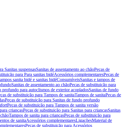
ara Sanitas suspensas
Sanitas de assentamento ao chão
Peças de
tituição para Para sanitas bidé
Acessórios complementares
Peças de
tampos sanita bidé e sanitas bidé
Consumíveis
Sanitas e tampos de
rofundo
Sanitas de assentamento ao chão
Peças de substituição para
o profundo para autoclismos de exterior acoplados
Sanitas de fundo
ças de substituição para Tampos de sanita
Tampos de sanita
Peças de
das
Peças de substituição para Sanitas de fundo profundo
fort
Peças de substituição para Tampos de sanita versão
para crianças
Peças de substituição para Sanitas para crianças
Sanitas
 chão
Tampos de sanita para crianças
Peças de substituição para
entos de sanita
Acessórios complementares
Ligações
Material de
omplementares
Peças de substituição para Acessórios