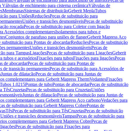
chimento
Válvulas de enchimento para autoclismo de interior
Peças de
a Válvulas de enchimento para cisterna cerâmica
Válvulas de
es
Membranas
Sistemas de distribuição
Geberit Mepla
Tubos
uição para Uniões
Reduções
Peças de substituição para
 permanentes
Uniões e transições desmontáveis
Peças de substituição
gação roscada
Peças de substituição para Coletor com ligação
ara Acessórios complementares
Isolamentos para tubos e
tes
Conjuntos de parafuso para uniões de flange
Geberit Mapress Aço
 substituição para Pontas de abocardar
Reduções
Peças de substituição
iões permanentes
Uniões e transições desmontáveis
Peças de
ição para Tampas
Ligações
Peças de substituição para Ligações
Geberit
a tubos e acessórios
Fixações para tubos
Fixações para ligações
Peças
as de abocardar
Peças de substituição para Pontas de
s de transição permanentes
Peças de substituição para Acessórios de
s
Juntas de dilatação
Peças de substituição para Juntas de
ios complementares para Geberit Mapress Therm
Vedantes
Fixações
Tubos 1.0215
Pontas de tubo
Pontas de abocardar
Peças de substituição
ra Tês
Cruzetas
Peças de substituição para Cruzetas
Uniões
desmontáveis
Juntas de dilatação
Peças de substituição para Juntas de
ios complementares para Geberit Mapress Aço carbono
Vedações para
ças de substituição para Geberit Mapress Cobre
Pontas de
vas
Tês
Peças de substituição para Tês
Cruzetas
Peças de substituição
a Uniões e transições desmontáveis
Tampas
Peças de substituição para
rios complementares para Geberit Mapress Cobre
Peças de
 ligações
Peças de substituição para Fixações para