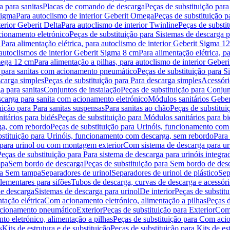
 para sanitas
Placas de comando de descarga
Peças de substituição par
Sigma
Para autoclismo de interior Geberit Omega
Peças de substituição p
terior Geberit Delta
Para autoclismo de interior Twinline
Peças de substit
cionamento eletrónico
Peças de substituição para Sistemas de descarga 
 Para alimentação elétrica, para autoclismo de interior Geberit Sigma 1
 autoclismos de interior Geberit Sigma 8 cm
Para alimentação elétrica, 
Omega 12 cm
Para alimentação a pilhas, para autoclismo de interior Gebe
 para sanitas com acionamento pneumático
Peças de substituição para 
scarga simples
Peças de substituição para Para descarga simples
Acessóri
a para sanitas
Conjuntos de instalação
Peças de substituição para Conjun
escarga para sanita com acionamento eletrónico
Módulos sanitários Geber
uição para Para sanitas suspensas
Para sanitas ao chão
Peças de substitui
itários para bidés
Peças de substituição para Módulos sanitários para bi
ga, com rebordo
Peças de substituição para Urinóis, funcionamento com
bstituição para Urinóis, funcionamento com descarga, sem rebordo
Para
 para urinol ou com montagem exterior
Com sistema de descarga para ur
Peças de substituição para Para sistema de descarga para urinóis integra
mpa
Sem bordo de descarga
Peças de substituição para Sem bordo de des
ara Sem tampa
Separadores de urinol
Separadores de urinol de plástico
Sep
lementares para sifões
Tubos de descarga, curvas de descarga e acessóri
de descarga
Sistemas de descarga para urinol
De interior
Peças de substitu
tação elétrica
Com acionamento eletrónico, alimentação a pilhas
Peças d
acionamento pneumático
Exterior
Peças de substituição para Exterior
Com 
o eletrónico, alimentação a pilhas
Peças de substituição para Com acio
s
Kits de estrutura e de substituição
Peças de substituição para Kits de est