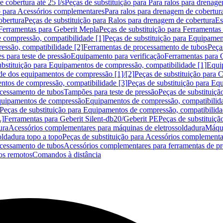
 cobertura até 25 l/s
Peças de substituição para Para ralos para drenage
o para Acessórios complementares
Para ralos para drenagem de cobertur
obertura
Peças de substituição para Ralos para drenagem de cobertura
Es
Ferramentas para Geberit Mepla
Peças de substituição para Ferramentas
 compressão, compatibilidade [1]
Peças de substituição para Equipamen
essão, compatibilidade [2]
Ferramentas de processamento de tubos
Peça
s para teste de pressão
Equipamento para verificação
Ferramentas para 
ubstituição para Equipamentos de compressão, compatibilidade [1]
Equi
de dos equipamentos de compressão [1]/[2]
Peças de substituição para
tos de compressão, compatibilidade [3]
Peças de substituição para Eq
ocessamento de tubos
Tampões para teste de pressão
Peças de substituiçã
Equipamentos de compressão
Equipamentos de compressão, compatibilida
Peças de substituição para Equipamentos de compressão, compatibilida
L]
Ferramentas para Geberit Silent-db20/Geberit PE
Peças de substituiçã
ura
Acessórios complementares para máquinas de eletrossoldadura
Máqui
ldadura topo a topo
Peças de substituição para Acessórios complementa
ocessamento de tubos
Acessórios complementares para ferramentas de p
s remotos
Comandos à distância