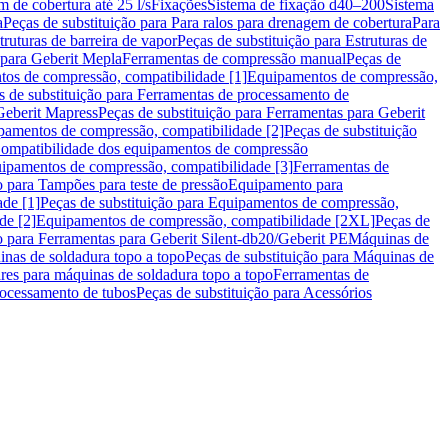
m de cobertura até 25 l/s
Fixações
Sistema de fixação d40–200
Sistema
a
Peças de substituição para Para ralos para drenagem de cobertura
Para
truturas de barreira de vapor
Peças de substituição para Estruturas de
 para Geberit Mepla
Ferramentas de compressão manual
Peças de
tos de compressão, compatibilidade [1]
Equipamentos de compressão,
s de substituição para Ferramentas de processamento de
Geberit Mapress
Peças de substituição para Ferramentas para Geberit
pamentos de compressão, compatibilidade [2]
Peças de substituição
 Compatibilidade dos equipamentos de compressão
uipamentos de compressão, compatibilidade [3]
Ferramentas de
o para Tampões para teste de pressão
Equipamento para
de [1]
Peças de substituição para Equipamentos de compressão,
de [2]
Equipamentos de compressão, compatibilidade [2XL]
Peças de
o para Ferramentas para Geberit Silent-db20/Geberit PE
Máquinas de
nas de soldadura topo a topo
Peças de substituição para Máquinas de
res para máquinas de soldadura topo a topo
Ferramentas de
rocessamento de tubos
Peças de substituição para Acessórios