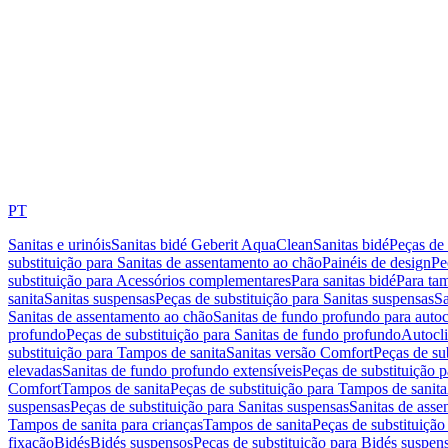
PT
Sanitas e urinóis
Sanitas bidé Geberit AquaClean
Sanitas bidé
Peças de 
substituição para Sanitas de assentamento ao chão
Painéis de design
Pe
substituição para Acessórios complementares
Para sanitas bidé
Para tam
sanita
Sanitas suspensas
Peças de substituição para Sanitas suspensas
Sa
Sanitas de assentamento ao chão
Sanitas de fundo profundo para autoc
profundo
Peças de substituição para Sanitas de fundo profundo
Autocli
substituição para Tampos de sanita
Sanitas versão Comfort
Peças de su
elevadas
Sanitas de fundo profundo extensíveis
Peças de substituição 
Comfort
Tampos de sanita
Peças de substituição para Tampos de sanita
suspensas
Peças de substituição para Sanitas suspensas
Sanitas de ass
Tampos de sanita para crianças
Tampos de sanita
Peças de substituição
fixação
Bidés
Bidés suspensos
Peças de substituição para Bidés suspen