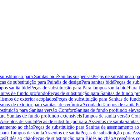
substituição para Sanitas bidé
Sanitas suspensas
Peças de substituição p
ças de substituição para Painéis de design
Para sanitas bidé
Peças de subs
pos sanita bidé
Peças de substituição para Para tampos sanita bidé
Para 
nitas de fundo profundo
Peças de substituição para Sanitas de fundo p
lismos de exterior acoplados
Peças de substituição para Sanitas de fund
smos de exterior para sanitas, de cerâmica
Acoplado
Tampos de sanita
Pe
bstituição para Sanitas versão Comfort
Sanitas de fundo profundo eleva
para Sanitas de fundo profundo extensíveis
Tampos de sanita versão Com
Assentos de sanita
Peças de substituição para Assentos de sanita
Sanitas 
entamento ao chão
Peças de substituição para Sanitas de assentamento ao
 para Tampos de sanita
Assentos de sanita
Peças de substituição para Ass
sos
Bidés ao chão
Peças de substituição para Bidés ao chão
Acessórios c