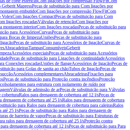
as de corte esféricas
Com ligações por compressão FlowFit
Com
 Geberit Mapress
Peças de substituição para Com ligações por
ra montagem embutido
Com ligações por compressão FlowFit
Com
o Volex
Com ligações Compact
Peças de substituição para Com
m ligações roscadas
Válvulas de retenção
Com ligações por
ra montagem interior
Com ligações roscadas
Peças de substituição para
uição para Acessórios
Curvas
Peças de substituição para
 para Bocas de limpeza
Uniões
Peças de substituição para
 ligação
Peças de substituição para Acessórios de ligação
Curvas de
res
Abraçadeiras
Tampas
Consumíveis
Geberit
limpeza
Acessórios especiais
Peças de substituição para Acessórios
idade
Peças de substituição para Ligações de continuidade
Acessórios
para Conexões roscadas
Uniões de flange
Acessórios de ligação
Peças de
stituição para Golas de sanita ao chão
Tubos de ligação
Peças de
 sucção
Acessórios complementares
Abraçadeiras
Fixações para
os
Peças de substituição para Proteção contra incêndios
Proteção
ico
Isolamentos para estrutura com isolamento de ruído por
enagem
Válvulas de admissão de ar
Peças de substituição para Válvulas
e cobertura
Ralos para drenagem de cobertura até 12 l/s
Peças de
a drenagem de cobertura até 25 l/s
Ralos para drenagem de cobertura
bstituição para Ralos para drenagem de cobertura para caleiras
Ralos
 até 25 l/s
Peças de substituição para Ralos para drenagem de
turas de barreira de vapor
Peças de substituição para Estruturas de
ara ralos para drenagem de cobertura até 25 l/s
Proteção contra
 para drenagem de cobertura até 12 l/s
Peças de substituição para Para