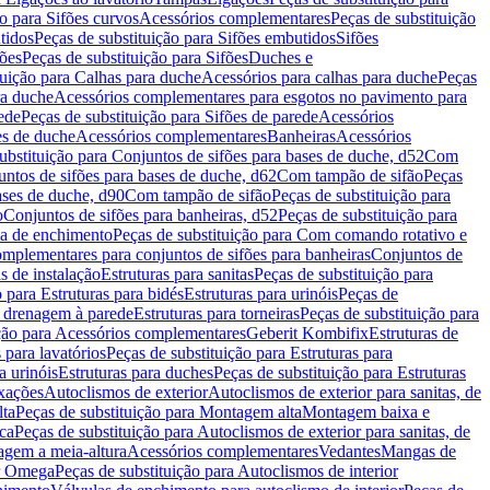
ão para Sifões curvos
Acessórios complementares
Peças de substituição
tidos
Peças de substituição para Sifões embutidos
Sifões
fões
Peças de substituição para Sifões
Duches e
tuição para Calhas para duche
Acessórios para calhas para duche
Peças
ra duche
Acessórios complementares para esgotos no pavimento para
ede
Peças de substituição para Sifões de parede
Acessórios
es de duche
Acessórios complementares
Banheiras
Acessórios
ubstituição para Conjuntos de sifões para bases de duche, d52
Com
untos de sifões para bases de duche, d62
Com tampão de sifão
Peças
ases de duche, d90
Com tampão de sifão
Peças de substituição para
o
Conjuntos de sifões para banheiras, d52
Peças de substituição para
a de enchimento
Peças de substituição para Com comando rotativo e
mplementares para conjuntos de sifões para banheiras
Conjuntos de
s de instalação
Estruturas para sanitas
Peças de substituição para
 para Estruturas para bidés
Estruturas para urinóis
Peças de
m drenagem à parede
Estruturas para torneiras
Peças de substituição para
ição para Acessórios complementares
Geberit Kombifix
Estruturas de
 para lavatórios
Peças de substituição para Estruturas para
a urinóis
Estruturas para duches
Peças de substituição para Estruturas
ixações
Autoclismos de exterior
Autoclismos de exterior para sanitas, de
ta
Peças de substituição para Montagem alta
Montagem baixa e
ica
Peças de substituição para Autoclismos de exterior para sanitas, de
gem a meia-altura
Acessórios complementares
Vedantes
Mangas de
or Omega
Peças de substituição para Autoclismos de interior