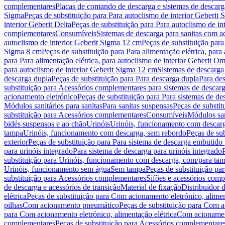
complementares
Placas de comando de descarga e sistemas de descarga
Sigma
Peças de substituição para Para autoclismo de interior Geberit 
interior Geberit Delta
Peças de substituição para Para autoclismo de in
complementares
Consumíveis
Sistemas de descarga para sanitas com a
autoclismo de interior Geberit Sigma 12 cm
Peças de substituição para
Sigma 8 cm
Peças de substituição para Para alimentação elétrica, para
para Para alimentação elétrica, para autoclismo de interior Geberit 
para autoclismo de interior Geberit Sigma 12 cm
Sistemas de descarga
descarga dupla
Peças de substituição para Para descarga dupla
Para de
substituição para Acessórios complementares para sistemas de descarg
acionamento eletrónico
Peças de substituição para Para sistemas de d
Módulos sanitários para sanitas
Para sanitas suspensas
Peças de substit
substituição para Acessórios complementares
Consumíveis
Módulos san
bidés suspensos e ao chão
Urinóis
Urinóis, funcionamento com descar
tampa
Urinóis, funcionamento com descarga, sem rebordo
Peças de su
exterior
Peças de substituição para Para sistema de descarga embutido
para urinóis integrado
Para sistema de descarga para urinóis integrado
substituição para Urinóis, funcionamento com descarga, com/para ta
Urinóis, funcionamento sem água
Sem tampa
Peças de substituição p
substituição para Acessórios complementares
Sifões e acessórios comp
de descarga e acessórios de transição
Material de fixação
Distribuidor 
elétrica
Peças de substituição para Com acionamento eletrónico, alimen
pilhas
Com acionamento pneumático
Peças de substituição para Com 
para Com acionamento eletrónico, alimentação elétrica
Com acionament
complementares
Peças de substituição para Acessórios complementare