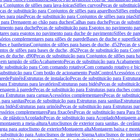
a Conjuntos de sifões para lava-loiças
Sifões curvos
Peças de substituiç
ças de substituição para Conjuntos de sifões para aparelhos
Sifões embu
ões para pias
Peças de substituição para Conjuntos de sifões para pias
Si
o para Drenagem ao chão para duches
Calhas para duche
Peças de substi
imento para duche
Peças de substituição para Esgotos no pavimento pa
tares para esgotos no pavimento para duche de pavimento
Sifões de par
sórios complementares para sifões de parede
Bases de duche e superfíci
ches e banheiras
Conjuntos de sifões para bases de duche, d52
Peças de s
tos de sifões para bases de duche, d62
Peças de substituição para Conj
ses de duche, d90
Peças de substituição para Conjuntos de sifões para b
 Sem tampão de sifão
Acabamento
Peças de substituição para Acabament
de substituição para Com comando rotativo
Com comando rotativo e bic
substituição para Com botão de acionamento PushControl
Acessórios co
arede
Painéis
Estruturas de instalação
Peças de substituição para Estrutura
para Estruturas para lavatórios
Estruturas para bidés
Peças de substituição
renagem à parede
Peças de substituição para Estruturas para duches co
ra Estruturas para cargas
Acessórios complementares
Peças de substitu
 para sanitas
Peças de substituição para Estruturas para sanitas
Estruturas
ara bidés
Estruturas para urinóis
Peças de substituição para Estruturas par
cessórios complementares
Para fixações
Peças de substituição para Para f
, de plástico
Acoplado
Peças de substituição para Acoplado
Montagem al
 montagem a meia-altura
Autoclismos de exterior para sanitas, de cerâm
rga para autoclismo de exterior
Montagem alta
Montagem baixa e monta
 substituição para Autoclismos de interior Sigma
Autoclismos de interi