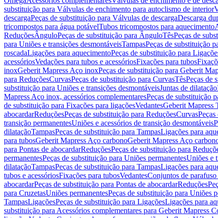
Omega
Acessórios complementares
Válvulas de enchimento e de desc
substituição para Válvulas de enchimento para autoclismo de interior
V
descarga
Peças de substituição para Válvulas de descarga
Descarga du
tricompostos para água potável
Tubos tricompostos para aquecimento
A
Reduções
Ângulo
Peças de substituição para Ângulo
Tês
Peças de subst
para Uniões e transições desmontáveis
Tampas
Peças de substituição 
roscada
Ligações para aquecimento
Peças de substituição para Ligaçõ
acessórios
Vedações para tubos e acessórios
Fixações para tubos
Fixaçõ
inox
Geberit Mapress Aço inox
Peças de substituição para Geberit Ma
para Reduções
Curvas
Peças de substituição para Curvas
Tês
Peças de s
substituição para Uniões e transições desmontáveis
Juntas de dilatação
Mapress Aço inox, acessórios complementares
Peças de substituição 
de substituição para Fixações para ligações
Vedantes
Geberit Mapress
abocardar
Reduções
Peças de substituição para Reduções
Curvas
Peças 
transição permanentes
Uniões e acessórios de transição desmontáveis
P
dilatação
Tampas
Peças de substituição para Tampas
Ligações para aqu
para tubos
Geberit Mapress Aço carbono
Geberit Mapress Aço carbon
para Pontas de abocardar
Reduções
Peças de substituição para Reduçõ
permanentes
Peças de substituição para Uniões permanentes
Uniões e 
dilatação
Tampas
Peças de substituição para Tampas
Ligações para aqu
tubos e acessórios
Fixações para tubos
Vedantes
Conjuntos de parafuso 
abocardar
Peças de substituição para Pontas de abocardar
Reduções
Peç
para Cruzetas
Uniões permanentes
Peças de substituição para Uniões 
Tampas
Ligações
Peças de substituição para Ligações
Ligações para a
substituição para Acessórios complementares para Geberit Mapress C