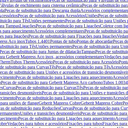
arga
Válvulas de enchimento
Peças de substituição para Válvulas de en
álvulas de enchimento para cisterna cerâmica
Peças de substituição par
pla
Peças de substituição para Descarga dupla
Acessórios complementar
cessórios
Peças de substituição para Acessórios
Uniões
Peças de substit
ituição para Tês
Uniões permanentes
Peças de substituição para Uniões
para Tampas
Ligações
Peças de substituição para Ligações
Coletor com li
es para aquecimento
Acessórios complementares
Peças de substituição p
es para ligações
Peças de substituição para Fixações para ligações
Vedan
press Aço inox
Tubos 1.4401
Pontas de tubo
Pontas de abocardar
Peças de
ubstituição para Tês
Uniões permanentes
Peças de substituição para Un
Peças de substituição para Juntas de dilatação
Tampas
Peças de substitu
para Geberit Mapress Aço inox, acessórios complementares
Vedações par
 Therm
Tubos Therm
Acessório
Peças de substituição para Acessório
Pont
de substituição para Curvas
Tês
Peças de substituição para Tês
Acessório
eças de substituição para Uniões e acessórios de transição desmontávei
ecimento
Peças de substituição para Ligações para aquecimento
Acessór
o
Peças de substituição para Geberit Mapress Aço carbono
Tubos 1.0034
es
Curvas
Peças de substituição para Curvas
Tês
Peças de substituição pa
transições desmontáveis
Peças de substituição para Uniões e transições 
ecimento
Peças de substituição para Ligações para aquecimento
Acessór
para uniões de flange
Geberit Mapress Cobre
Geberit Mapress Cobre
Pe
as de substituição para Reduções
Curvas
Peças de substituição para Cur
permanentes
Uniões e transições desmontáveis
Peças de substituição par
quecimento
Peças de substituição para Ligações para aquecimento
Acessó
obre
Vedações para tubos e acessórios
Fixações para tubos
Fixações para