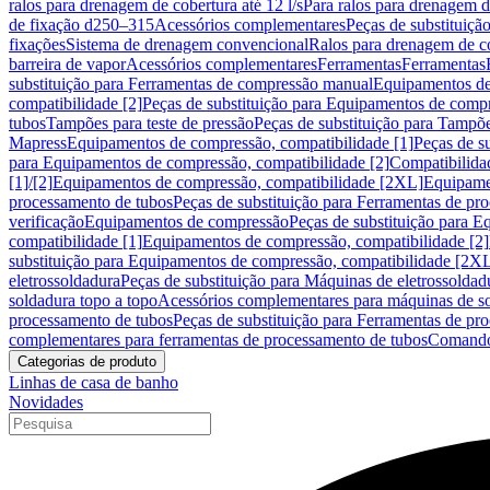
ralos para drenagem de cobertura até 12 l/s
Para ralos para drenagem de
de fixação d250–315
Acessórios complementares
Peças de substituiçã
fixações
Sistema de drenagem convencional
Ralos para drenagem de c
barreira de vapor
Acessórios complementares
Ferramentas
Ferramentas
substituição para Ferramentas de compressão manual
Equipamentos de
compatibilidade [2]
Peças de substituição para Equipamentos de compr
tubos
Tampões para teste de pressão
Peças de substituição para Tampõe
Mapress
Equipamentos de compressão, compatibilidade [1]
Peças de s
para Equipamentos de compressão, compatibilidade [2]
Compatibilida
[1]/[2]
Equipamentos de compressão, compatibilidade [2XL]
Equipamen
processamento de tubos
Peças de substituição para Ferramentas de pr
verificação
Equipamentos de compressão
Peças de substituição para 
compatibilidade [1]
Equipamentos de compressão, compatibilidade [2]
substituição para Equipamentos de compressão, compatibilidade [2X
eletrossoldadura
Peças de substituição para Máquinas de eletrossoldad
soldadura topo a topo
Acessórios complementares para máquinas de so
processamento de tubos
Peças de substituição para Ferramentas de pr
complementares para ferramentas de processamento de tubos
Comando
Categorias de produto
Linhas de casa de banho
Novidades