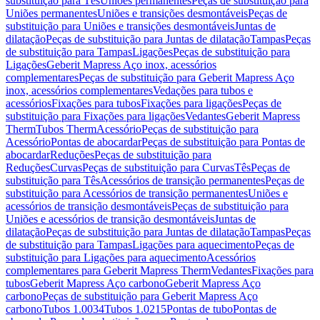
substituição para Tês
Uniões permanentes
Peças de substituição para
Uniões permanentes
Uniões e transições desmontáveis
Peças de
substituição para Uniões e transições desmontáveis
Juntas de
dilatação
Peças de substituição para Juntas de dilatação
Tampas
Peças
de substituição para Tampas
Ligações
Peças de substituição para
Ligações
Geberit Mapress Aço inox, acessórios
complementares
Peças de substituição para Geberit Mapress Aço
inox, acessórios complementares
Vedações para tubos e
acessórios
Fixações para tubos
Fixações para ligações
Peças de
substituição para Fixações para ligações
Vedantes
Geberit Mapress
Therm
Tubos Therm
Acessório
Peças de substituição para
Acessório
Pontas de abocardar
Peças de substituição para Pontas de
abocardar
Reduções
Peças de substituição para
Reduções
Curvas
Peças de substituição para Curvas
Tês
Peças de
substituição para Tês
Acessórios de transição permanentes
Peças de
substituição para Acessórios de transição permanentes
Uniões e
acessórios de transição desmontáveis
Peças de substituição para
Uniões e acessórios de transição desmontáveis
Juntas de
dilatação
Peças de substituição para Juntas de dilatação
Tampas
Peças
de substituição para Tampas
Ligações para aquecimento
Peças de
substituição para Ligações para aquecimento
Acessórios
complementares para Geberit Mapress Therm
Vedantes
Fixações para
tubos
Geberit Mapress Aço carbono
Geberit Mapress Aço
carbono
Peças de substituição para Geberit Mapress Aço
carbono
Tubos 1.0034
Tubos 1.0215
Pontas de tubo
Pontas de