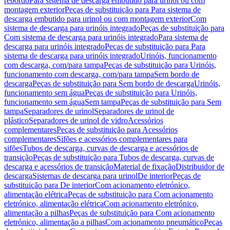
rebordo
Para sistema de descarga embutido para urinol ou com
montagem exterior
Peças de substituição para Para sistema de
descarga embutido para urinol ou com montagem exterior
Com
sistema de descarga para urinóis integrado
Peças de substituição para
Com sistema de descarga para urinóis integrado
Para sistema de
descarga para urinóis integrado
Peças de substituição para Para
sistema de descarga para urinóis integrado
Urinóis, funcionamento
com descarga, com/para tampa
Peças de substituição para Urinóis,
funcionamento com descarga, com/para tampa
Sem bordo de
descarga
Peças de substituição para Sem bordo de descarga
Urinóis,
funcionamento sem água
Peças de substituição para Urinóis,
funcionamento sem água
Sem tampa
Peças de substituição para Sem
tampa
Separadores de urinol
Separadores de urinol de
plástico
Separadores de urinol de vidro
Acessórios
complementares
Peças de substituição para Acessórios
complementares
Sifões e acessórios complementares para
sifões
Tubos de descarga, curvas de descarga e acessórios de
transição
Peças de substituição para Tubos de descarga, curvas de
descarga e acessórios de transição
Material de fixação
Distribuidor de
descarga
Sistemas de descarga para urinol
De interior
Peças de
substituição para De interior
Com acionamento eletrónico,
alimentação elétrica
Peças de substituição para Com acionamento
eletrónico, alimentação elétrica
Com acionamento eletrónico,
alimentação a pilhas
Peças de substituição para Com acionamento
eletrónico, alimentação a pilhas
Com acionamento pneumático
Peças