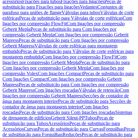
acessórios
Fixações para tubos
Fixações para ligações
Peças de
substituição para Fixações para ligações
Vedantes
Conjuntos de
parafuso para uniões de flange
Válvulas para tubos
Válvulas de corte
esféricas
Peças de substituição para Válvulas de corte esféricas
Com
ligações por compressão FlowFit
Com ligações por compressão
Geberit Mepla
Peças de substituição para Com ligações por
compressão Geberit Mepla
Com ligações por compressão Geberit
Mapress
Peças de substituição para Com ligações por compressão
Geberit Mapress
Válvulas de corte esféricas para montagem
embutido
Peças de substituição para Válvulas de corte esféricas para
montagem embutido
Com ligações por compressão FlowFit
Com
ligações por compressão Geberit Mepla
Peças de substituição para
Com ligações por compressão Geberit Mepla
Com ligações por
compressão Volex
Com ligações Compact
Peças de substituição para
Com ligações Compact
Com ligações por compressão Geberit
Mapress
Peças de substituição para Com ligações por compressão
Geberit Mapress
Com ligações roscadas
Válvulas de retenção
Com
ligações por compressão Geberit Mapress
Secções de contador de
água para montagem interior
Peças de substituição para Secções de
contador de água para montagem interior
Com ligações
roscadas
Peças de substituição para Com ligações roscadas
Sistemas
de drenagem de edifícios
Geberit Silent-PP
Tubos
Peças de
substituição para Tubos
Acessórios
Peças de substituição para
Acessórios
Curvas
Peças de substituição para Curvas
Forquilhas
Peças
de substituição para Forquilhas
Reduções
Peças de substituição para