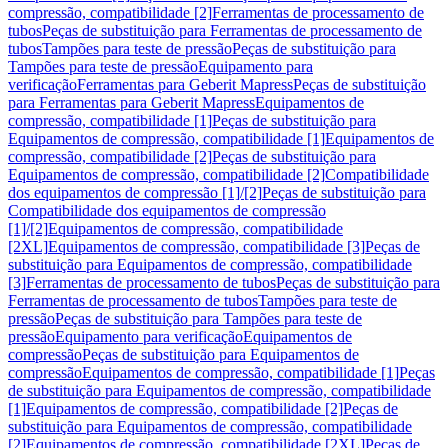
compressão, compatibilidade [2]
Ferramentas de processamento de
tubos
Peças de substituição para Ferramentas de processamento de
tubos
Tampões para teste de pressão
Peças de substituição para
Tampões para teste de pressão
Equipamento para
verificação
Ferramentas para Geberit Mapress
Peças de substituição
para Ferramentas para Geberit Mapress
Equipamentos de
compressão, compatibilidade [1]
Peças de substituição para
Equipamentos de compressão, compatibilidade [1]
Equipamentos de
compressão, compatibilidade [2]
Peças de substituição para
Equipamentos de compressão, compatibilidade [2]
Compatibilidade
dos equipamentos de compressão [1]/[2]
Peças de substituição para
Compatibilidade dos equipamentos de compressão
[1]/[2]
Equipamentos de compressão, compatibilidade
[2XL]
Equipamentos de compressão, compatibilidade [3]
Peças de
substituição para Equipamentos de compressão, compatibilidade
[3]
Ferramentas de processamento de tubos
Peças de substituição para
Ferramentas de processamento de tubos
Tampões para teste de
pressão
Peças de substituição para Tampões para teste de
pressão
Equipamento para verificação
Equipamentos de
compressão
Peças de substituição para Equipamentos de
compressão
Equipamentos de compressão, compatibilidade [1]
Peças
de substituição para Equipamentos de compressão, compatibilidade
[1]
Equipamentos de compressão, compatibilidade [2]
Peças de
substituição para Equipamentos de compressão, compatibilidade
[2]
Equipamentos de compressão, compatibilidade [2XL]
Peças de