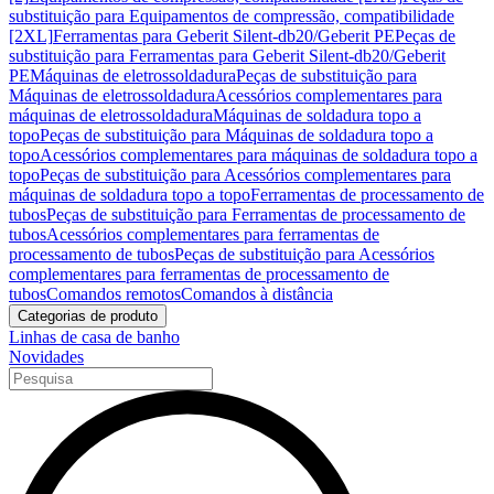
substituição para Equipamentos de compressão, compatibilidade
[2XL]
Ferramentas para Geberit Silent-db20/Geberit PE
Peças de
substituição para Ferramentas para Geberit Silent-db20/Geberit
PE
Máquinas de eletrossoldadura
Peças de substituição para
Máquinas de eletrossoldadura
Acessórios complementares para
máquinas de eletrossoldadura
Máquinas de soldadura topo a
topo
Peças de substituição para Máquinas de soldadura topo a
topo
Acessórios complementares para máquinas de soldadura topo a
topo
Peças de substituição para Acessórios complementares para
máquinas de soldadura topo a topo
Ferramentas de processamento de
tubos
Peças de substituição para Ferramentas de processamento de
tubos
Acessórios complementares para ferramentas de
processamento de tubos
Peças de substituição para Acessórios
complementares para ferramentas de processamento de
tubos
Comandos remotos
Comandos à distância
Categorias de produto
Linhas de casa de banho
Novidades