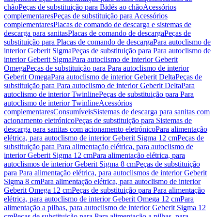
chão
Peças de substituição para Bidés ao chão
Acessórios
complementares
Peças de substituição para Acessórios
complementares
Placas de comando de descarga e sistemas de
descarga para sanitas
Placas de comando de descarga
Peças de
substituição para Placas de comando de descarga
Para autoclismo de
interior Geberit Sigma
Peças de substituição para Para autoclismo de
interior Geberit Sigma
Para autoclismo de interior Geberit
Omega
Peças de substituição para Para autoclismo de interior
Geberit Omega
Para autoclismo de interior Geberit Delta
Peças de
substituição para Para autoclismo de interior Geberit Delta
Para
autoclismo de interior Twinline
Peças de substituição para Para
autoclismo de interior Twinline
Acessórios
complementares
Consumíveis
Sistemas de descarga para sanitas com
acionamento eletrónico
Peças de substituição para Sistemas de
descarga para sanitas com acionamento eletrónico
Para alimentação
elétrica, para autoclismo de interior Geberit Sigma 12 cm
Peças de
substituição para Para alimentação elétrica, para autoclismo de
interior Geberit Sigma 12 cm
Para alimentação elétrica, para
autoclismos de interior Geberit Sigma 8 cm
Peças de substituição
para Para alimentação elétrica, para autoclismos de interior Geberit
Sigma 8 cm
Para alimentação elétrica, para autoclismo de interior
Geberit Omega 12 cm
Peças de substituição para Para alimentação
elétrica, para autoclismo de interior Geberit Omega 12 cm
Para
alimentação a pilhas, para autoclismo de interior Geberit Sigma 12
cm
Peças de substituição para Para alimentação a pilhas, para