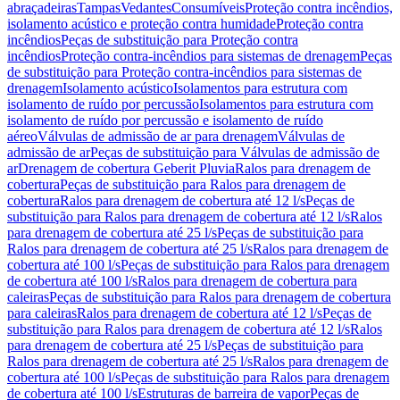
abraçadeiras
Tampas
Vedantes
Consumíveis
Proteção contra incêndios,
isolamento acústico e proteção contra humidade
Proteção contra
incêndios
Peças de substituição para Proteção contra
incêndios
Proteção contra-incêndios para sistemas de drenagem
Peças
de substituição para Proteção contra-incêndios para sistemas de
drenagem
Isolamento acústico
Isolamentos para estrutura com
isolamento de ruído por percussão
Isolamentos para estrutura com
isolamento de ruído por percussão e isolamento de ruído
aéreo
Válvulas de admissão de ar para drenagem
Válvulas de
admissão de ar
Peças de substituição para Válvulas de admissão de
ar
Drenagem de cobertura Geberit Pluvia
Ralos para drenagem de
cobertura
Peças de substituição para Ralos para drenagem de
cobertura
Ralos para drenagem de cobertura até 12 l/s
Peças de
substituição para Ralos para drenagem de cobertura até 12 l/s
Ralos
para drenagem de cobertura até 25 l/s
Peças de substituição para
Ralos para drenagem de cobertura até 25 l/s
Ralos para drenagem de
cobertura até 100 l/s
Peças de substituição para Ralos para drenagem
de cobertura até 100 l/s
Ralos para drenagem de cobertura para
caleiras
Peças de substituição para Ralos para drenagem de cobertura
para caleiras
Ralos para drenagem de cobertura até 12 l/s
Peças de
substituição para Ralos para drenagem de cobertura até 12 l/s
Ralos
para drenagem de cobertura até 25 l/s
Peças de substituição para
Ralos para drenagem de cobertura até 25 l/s
Ralos para drenagem de
cobertura até 100 l/s
Peças de substituição para Ralos para drenagem
de cobertura até 100 l/s
Estruturas de barreira de vapor
Peças de