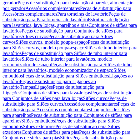
gerador
Peças de substituição para Instalação à parede, alimentação
por gerador
Acessórios complementares
Peças de substituição para
Acessórios complementares
Para torneiras de lavatório
Peças de
substituição para Para torneiras de lavatório
Estruturas de ligação
para lavatórios, lava-loiças, aparelhos e pias
Conjuntos de sifões para
lavatórios
Peças de substituição para Conjuntos de sifões para
lavatórios
Sifões curvos
Peças de substituição para Sifões
curvos
Sifões curvos, modelo poupa-espaço
Peças de substituição
para Sifões curvos, modelo poupa-espaço
Sifões de tubo interior para
lavatórios
Peças de substituição para Sifões de tubo interior para
lavatórios
Sifões de tubo interior para lavatórios, modelo
economizador de espaço
Peças de substituição para Sifões de tubo
interior para lavatórios, modelo economizador de espaço
Sifões
embutidos
Peças de substituição para Sifões embutidos
Ligações ao
lavatório
Peças de substituição para Ligações ao
lavatório
Tampas
Ligações
Peças de substituição para
Ligações
Conjuntos de sifões para lava-loiças
Peças de substituição
para Conjuntos de sifões para lava-loiças
Sifões curvos
Peças de
substituição para Sifões curvos
Acessórios complementares
Peças de
substituição para Acessórios complementares
Conjuntos de sifões
para aparelhos
Peças de substituição para Conjuntos de sifões para
aparelhos
Sifões embutidos
Peças de substituição para Sifões
embutidos
Sifões exteriores
Peças de substituição para Sifões
exteriores
Conjuntos de sifões para pias
Peças de substituição para
Conjuntos de sifões para pias
Sifões
Peças de substituição para