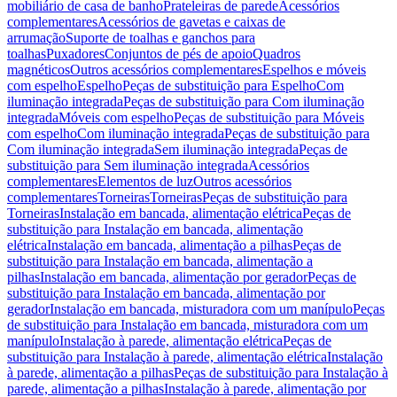
mobiliário de casa de banho
Prateleiras de parede
Acessórios
complementares
Acessórios de gavetas e caixas de
arrumação
Suporte de toalhas e ganchos para
toalhas
Puxadores
Conjuntos de pés de apoio
Quadros
magnéticos
Outros acessórios complementares
Espelhos e móveis
com espelho
Espelho
Peças de substituição para Espelho
Com
iluminação integrada
Peças de substituição para Com iluminação
integrada
Móveis com espelho
Peças de substituição para Móveis
com espelho
Com iluminação integrada
Peças de substituição para
Com iluminação integrada
Sem iluminação integrada
Peças de
substituição para Sem iluminação integrada
Acessórios
complementares
Elementos de luz
Outros acessórios
complementares
Torneiras
Torneiras
Peças de substituição para
Torneiras
Instalação em bancada, alimentação elétrica
Peças de
substituição para Instalação em bancada, alimentação
elétrica
Instalação em bancada, alimentação a pilhas
Peças de
substituição para Instalação em bancada, alimentação a
pilhas
Instalação em bancada, alimentação por gerador
Peças de
substituição para Instalação em bancada, alimentação por
gerador
Instalação em bancada, misturadora com um manípulo
Peças
de substituição para Instalação em bancada, misturadora com um
manípulo
Instalação à parede, alimentação elétrica
Peças de
substituição para Instalação à parede, alimentação elétrica
Instalação
à parede, alimentação a pilhas
Peças de substituição para Instalação à
parede, alimentação a pilhas
Instalação à parede, alimentação por