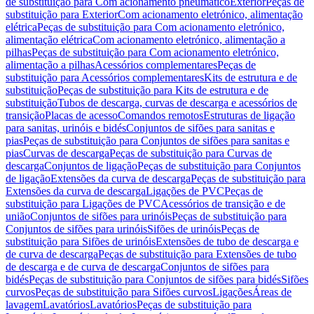
de substituição para Com acionamento pneumático
Exterior
Peças de
substituição para Exterior
Com acionamento eletrónico, alimentação
elétrica
Peças de substituição para Com acionamento eletrónico,
alimentação elétrica
Com acionamento eletrónico, alimentação a
pilhas
Peças de substituição para Com acionamento eletrónico,
alimentação a pilhas
Acessórios complementares
Peças de
substituição para Acessórios complementares
Kits de estrutura e de
substituição
Peças de substituição para Kits de estrutura e de
substituição
Tubos de descarga, curvas de descarga e acessórios de
transição
Placas de acesso
Comandos remotos
Estruturas de ligação
para sanitas, urinóis e bidés
Conjuntos de sifões para sanitas e
pias
Peças de substituição para Conjuntos de sifões para sanitas e
pias
Curvas de descarga
Peças de substituição para Curvas de
descarga
Conjuntos de ligação
Peças de substituição para Conjuntos
de ligação
Extensões da curva de descarga
Peças de substituição para
Extensões da curva de descarga
Ligações de PVC
Peças de
substituição para Ligações de PVC
Acessórios de transição e de
união
Conjuntos de sifões para urinóis
Peças de substituição para
Conjuntos de sifões para urinóis
Sifões de urinóis
Peças de
substituição para Sifões de urinóis
Extensões de tubo de descarga e
de curva de descarga
Peças de substituição para Extensões de tubo
de descarga e de curva de descarga
Conjuntos de sifões para
bidés
Peças de substituição para Conjuntos de sifões para bidés
Sifões
curvos
Peças de substituição para Sifões curvos
Ligações
Áreas de
lavagem
Lavatórios
Lavatórios
Peças de substituição para