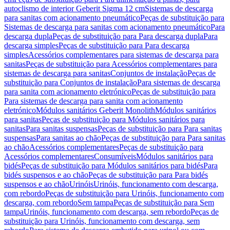
autoclismo de interior Geberit Sigma 12 cm
Sistemas de descarga
para sanitas com acionamento pneumático
Peças de substituição para
Sistemas de descarga para sanitas com acionamento pneumático
Para
descarga dupla
Peças de substituição para Para descarga dupla
Para
descarga simples
Peças de substituição para Para descarga
simples
Acessórios complementares para sistemas de descarga para
sanitas
Peças de substituição para Acessórios complementares para
sistemas de descarga para sanitas
Conjuntos de instalação
Peças de
substituição para Conjuntos de instalação
Para sistemas de descarga
para sanita com acionamento eletrónico
Peças de substituição para
Para sistemas de descarga para sanita com acionamento
eletrónico
Módulos sanitários Geberit Monolith
Módulos sanitários
para sanitas
Peças de substituição para Módulos sanitários para
sanitas
Para sanitas suspensas
Peças de substituição para Para sanitas
suspensas
Para sanitas ao chão
Peças de substituição para Para sanitas
ao chão
Acessórios complementares
Peças de substituição para
Acessórios complementares
Consumíveis
Módulos sanitários para
bidés
Peças de substituição para Módulos sanitários para bidés
Para
bidés suspensos e ao chão
Peças de substituição para Para bidés
suspensos e ao chão
Urinóis
Urinóis, funcionamento com descarga,
com rebordo
Peças de substituição para Urinóis, funcionamento com
descarga, com rebordo
Sem tampa
Peças de substituição para Sem
tampa
Urinóis, funcionamento com descarga, sem rebordo
Peças de
substituição para Urinóis, funcionamento com descarga, sem