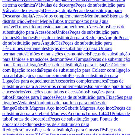
cisterna cerâmica
Válvulas de descarga
Peças de substituição para
Válvulas de descarga
Descarga dupla
Peças de substituição para
Descarga dupla
Acessórios complementares
Membranas
Sistemas de
distribuição
Geberit Mepla
Tubos tricompostos para água
potável
Tubos tricompostos para aquecimento
Acessórios
Peças de
substituição para Acessórios
Uniões
Peças de substituição para
Uniões
Reduções
Peças de substituição para Reduções
Ângulo
Peças
de substituição para Ângulo
Tês
Peças de substituição para
Tês
Uniões permanentes
Peças de substituição para Uniões
permanentes
Uniões e transições desmontáveis
Peças de substituição
para Uniões e transições desmontáveis
Tampas
Peças de substituição
para Tampas
Ligações
Peças de substituição para Ligações
Coletor
com ligação roscada
Peças de substituição para Coletor com ligação
roscada
Ligações para aquecimento
Peças de substituição para
Ligações para aquecimento
Acessórios complementares
Peças de
substituição para Acessórios complementares
Isolamentos para tubos
e acessórios
Vedações para tubos e acessórios
Fixações para
tubos
Fixações para ligações
Peças de substituição para Fixações para
ligações
Vedantes
Conjuntos de parafuso para uniões de
flange
Geberit Mapress Aço inox
Geberit Mapress Aço inox
Peças de
substituição para Geberit Mapress Aço inox
Tubos 1.4401
Pontas de
tubo
Pontas de abocardar
Peças de substituição para Pontas de
abocardar
Reduções
Peças de substituição para
Reduções
Curvas
Peças de substituição para Curvas
Tês
Peças de