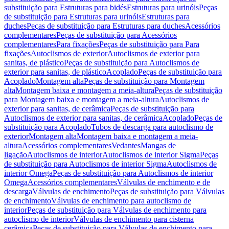
substituição para Estruturas para bidés
Estruturas para urinóis
Peças
de substituição para Estruturas para urinóis
Estruturas para
duches
Peças de substituição para Estruturas para duches
Acessórios
complementares
Peças de substituição para Acessórios
complementares
Para fixações
Peças de substituição para Para
fixações
Autoclismos de exterior
Autoclismos de exterior para
sanitas, de plástico
Peças de substituição para Autoclismos de
exterior para sanitas, de plástico
Acoplado
Peças de substituição para
Acoplado
Montagem alta
Peças de substituição para Montagem
alta
Montagem baixa e montagem a meia-altura
Peças de substituição
para Montagem baixa e montagem a meia-altura
Autoclismos de
exterior para sanitas, de cerâmica
Peças de substituição para
Autoclismos de exterior para sanitas, de cerâmica
Acoplado
Peças de
substituição para Acoplado
Tubos de descarga para autoclismo de
exterior
Montagem alta
Montagem baixa e montagem a meia-
altura
Acessórios complementares
Vedantes
Mangas de
ligação
Autoclismos de interior
Autoclismos de interior Sigma
Peças
de substituição para Autoclismos de interior Sigma
Autoclismos de
interior Omega
Peças de substituição para Autoclismos de interior
Omega
Acessórios complementares
Válvulas de enchimento e de
descarga
Válvulas de enchimento
Peças de substituição para Válvulas
de enchimento
Válvulas de enchimento para autoclismo de
interior
Peças de substituição para Válvulas de enchimento para
autoclismo de interior
Válvulas de enchimento para cisterna
cerâmica
Peças de substituição para Válvulas de enchimento para