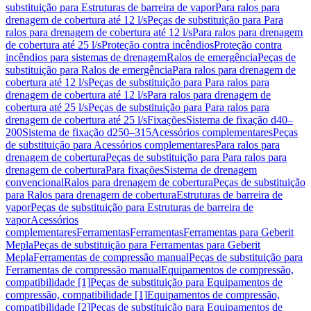
substituição para Estruturas de barreira de vapor
Para ralos para
drenagem de cobertura até 12 l/s
Peças de substituição para Para
ralos para drenagem de cobertura até 12 l/s
Para ralos para drenagem
de cobertura até 25 l/s
Proteção contra incêndios
Proteção contra
incêndios para sistemas de drenagem
Ralos de emergência
Peças de
substituição para Ralos de emergência
Para ralos para drenagem de
cobertura até 12 l/s
Peças de substituição para Para ralos para
drenagem de cobertura até 12 l/s
Para ralos para drenagem de
cobertura até 25 l/s
Peças de substituição para Para ralos para
drenagem de cobertura até 25 l/s
Fixações
Sistema de fixação d40–
200
Sistema de fixação d250–315
Acessórios complementares
Peças
de substituição para Acessórios complementares
Para ralos para
drenagem de cobertura
Peças de substituição para Para ralos para
drenagem de cobertura
Para fixações
Sistema de drenagem
convencional
Ralos para drenagem de cobertura
Peças de substituição
para Ralos para drenagem de cobertura
Estruturas de barreira de
vapor
Peças de substituição para Estruturas de barreira de
vapor
Acessórios
complementares
Ferramentas
Ferramentas
Ferramentas para Geberit
Mepla
Peças de substituição para Ferramentas para Geberit
Mepla
Ferramentas de compressão manual
Peças de substituição para
Ferramentas de compressão manual
Equipamentos de compressão,
compatibilidade [1]
Peças de substituição para Equipamentos de
compressão, compatibilidade [1]
Equipamentos de compressão,
compatibilidade [2]
Peças de substituição para Equipamentos de