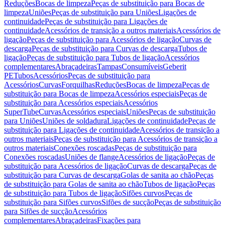
Reduções
Bocas de limpeza
Peças de substituição para Bocas de
limpeza
Uniões
Peças de substituição para Uniões
Ligações de
continuidade
Peças de substituição para Ligações de
continuidade
Acessórios de transição a outros materiais
Acessórios de
ligação
Peças de substituição para Acessórios de ligação
Curvas de
descarga
Peças de substituição para Curvas de descarga
Tubos de
ligação
Peças de substituição para Tubos de ligação
Acessórios
complementares
Abraçadeiras
Tampas
Consumíveis
Geberit
PE
Tubos
Acessórios
Peças de substituição para
Acessórios
Curvas
Forquilhas
Reduções
Bocas de limpeza
Peças de
substituição para Bocas de limpeza
Acessórios especiais
Peças de
substituição para Acessórios especiais
Acessórios
SuperTube
Curvas
Acessórios especiais
Uniões
Peças de substituição
para Uniões
Uniões de soldadura
Ligações de continuidade
Peças de
substituição para Ligações de continuidade
Acessórios de transição a
outros materiais
Peças de substituição para Acessórios de transição a
outros materiais
Conexões roscadas
Peças de substituição para
Conexões roscadas
Uniões de flange
Acessórios de ligação
Peças de
substituição para Acessórios de ligação
Curvas de descarga
Peças de
substituição para Curvas de descarga
Golas de sanita ao chão
Peças
de substituição para Golas de sanita ao chão
Tubos de ligação
Peças
de substituição para Tubos de ligação
Sifões curvos
Peças de
substituição para Sifões curvos
Sifões de sucção
Peças de substituição
para Sifões de sucção
Acessórios
complementares
Abraçadeiras
Fixações para