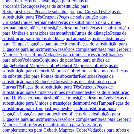
abocardar
Peças de substituição para Pontas de
abocardar
Reduções
Peças de substituição para
Reduções
Curvas
Peças de substituição para Curvas
Tês
Peças de
substituição para Tês
Cruzetas
Peças de substituição para
Cruzetas
Uniões permanentes
Peças de substituição para Uniões
permanentes
Uniões e transições desmontáveis
Peças de substituição
para Uniões e transições desmontáveis
Juntas de dilatação
Peças de
substituição para Juntas de dilatação
Tampas
Peças de substituição
para Tampas
Ligações para aquecimento
Peças de substituição para
Ligações para aquecimento
Acessórios complementares para Geberit
Mapress Aço carbono
Vedações para tubos e acessórios
Fixações
para tubos
Vedantes
Conjuntos de parafuso para uniões de
flange
Geberit Mapress Cobre
Geberit Mapress Cobre
Peças de
substituição para Geberit Mapress Cobre
Pontas de abocardar
Peças
de substituição para Pontas de abocardar
Reduções
Peças de
substituição para Reduções
Curvas
Peças de substituição para
Curvas
Tês
Peças de substituição para Tês
Cruzetas
Peças de
substituição para Cruzetas
Uniões permanentes
Peças de substituição
para Uniões permanentes
Uniões e transições desmontáveis
Peças de
substituição para Uniões e transições desmontáveis
Tampas
Peças de
substituição para Tampas
Ligações
Peças de substituição para
Ligações
Ligações para aquecimento
Peças de substituição para
Ligações para aquecimento
Acessórios complementares para Geberit
Mapress Cobre
Peças de substituição para Acessórios
complementares para Geberit Mapress Cobre
Vedações para tubos e