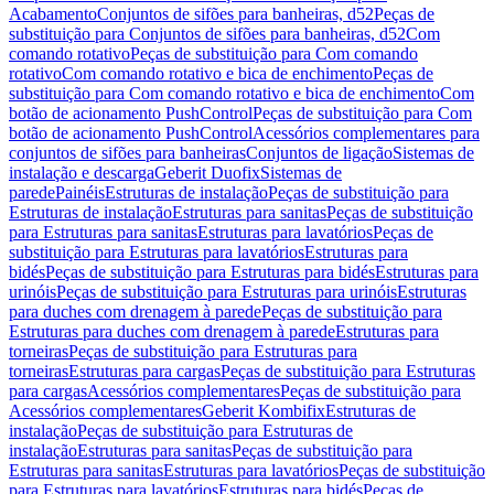
Acabamento
Conjuntos de sifões para banheiras, d52
Peças de
substituição para Conjuntos de sifões para banheiras, d52
Com
comando rotativo
Peças de substituição para Com comando
rotativo
Com comando rotativo e bica de enchimento
Peças de
substituição para Com comando rotativo e bica de enchimento
Com
botão de acionamento PushControl
Peças de substituição para Com
botão de acionamento PushControl
Acessórios complementares para
conjuntos de sifões para banheiras
Conjuntos de ligação
Sistemas de
instalação e descarga
Geberit Duofix
Sistemas de
parede
Painéis
Estruturas de instalação
Peças de substituição para
Estruturas de instalação
Estruturas para sanitas
Peças de substituição
para Estruturas para sanitas
Estruturas para lavatórios
Peças de
substituição para Estruturas para lavatórios
Estruturas para
bidés
Peças de substituição para Estruturas para bidés
Estruturas para
urinóis
Peças de substituição para Estruturas para urinóis
Estruturas
para duches com drenagem à parede
Peças de substituição para
Estruturas para duches com drenagem à parede
Estruturas para
torneiras
Peças de substituição para Estruturas para
torneiras
Estruturas para cargas
Peças de substituição para Estruturas
para cargas
Acessórios complementares
Peças de substituição para
Acessórios complementares
Geberit Kombifix
Estruturas de
instalação
Peças de substituição para Estruturas de
instalação
Estruturas para sanitas
Peças de substituição para
Estruturas para sanitas
Estruturas para lavatórios
Peças de substituição
para Estruturas para lavatórios
Estruturas para bidés
Peças de