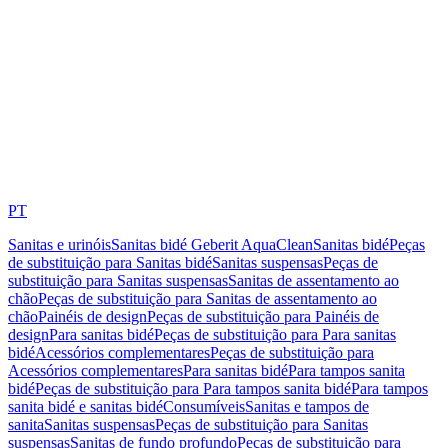
PT
Sanitas e urinóis
Sanitas bidé Geberit AquaClean
Sanitas bidé
Peças
de substituição para Sanitas bidé
Sanitas suspensas
Peças de
substituição para Sanitas suspensas
Sanitas de assentamento ao
chão
Peças de substituição para Sanitas de assentamento ao
chão
Painéis de design
Peças de substituição para Painéis de
design
Para sanitas bidé
Peças de substituição para Para sanitas
bidé
Acessórios complementares
Peças de substituição para
Acessórios complementares
Para sanitas bidé
Para tampos sanita
bidé
Peças de substituição para Para tampos sanita bidé
Para tampos
sanita bidé e sanitas bidé
Consumíveis
Sanitas e tampos de
sanita
Sanitas suspensas
Peças de substituição para Sanitas
suspensas
Sanitas de fundo profundo
Peças de substituição para