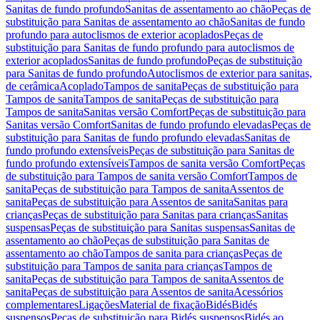
Sanitas de fundo profundo
Sanitas de assentamento ao chão
Peças de
substituição para Sanitas de assentamento ao chão
Sanitas de fundo
profundo para autoclismos de exterior acoplados
Peças de
substituição para Sanitas de fundo profundo para autoclismos de
exterior acoplados
Sanitas de fundo profundo
Peças de substituição
para Sanitas de fundo profundo
Autoclismos de exterior para sanitas,
de cerâmica
Acoplado
Tampos de sanita
Peças de substituição para
Tampos de sanita
Tampos de sanita
Peças de substituição para
Tampos de sanita
Sanitas versão Comfort
Peças de substituição para
Sanitas versão Comfort
Sanitas de fundo profundo elevadas
Peças de
substituição para Sanitas de fundo profundo elevadas
Sanitas de
fundo profundo extensíveis
Peças de substituição para Sanitas de
fundo profundo extensíveis
Tampos de sanita versão Comfort
Peças
de substituição para Tampos de sanita versão Comfort
Tampos de
sanita
Peças de substituição para Tampos de sanita
Assentos de
sanita
Peças de substituição para Assentos de sanita
Sanitas para
crianças
Peças de substituição para Sanitas para crianças
Sanitas
suspensas
Peças de substituição para Sanitas suspensas
Sanitas de
assentamento ao chão
Peças de substituição para Sanitas de
assentamento ao chão
Tampos de sanita para crianças
Peças de
substituição para Tampos de sanita para crianças
Tampos de
sanita
Peças de substituição para Tampos de sanita
Assentos de
sanita
Peças de substituição para Assentos de sanita
Acessórios
complementares
Ligações
Material de fixação
Bidés
Bidés
suspensos
Peças de substituição para Bidés suspensos
Bidés ao