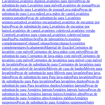
Lavatórios
Lavatórios duplos
Lavatórios para móvel
Peças de
substituição para Lavatórios para móvel
Lavatórios de pousar
Peças
de substituição para Lavatórios de pousar
Lava-mãos
Peças de
substituição para Lava-mãos
Lava-mãos de canto
Lavatórios
semiencastrados
Peças de substituição para Lavatórios
semiencastrados
Lavatórios encastrados
Lavatórios de encastrar por
baixo
Peças de substituição para Lavatórios de encastrar por
baixo
Lavatórios de canto
Lavatórios coletivos
Lavatórios versão
Comfort
Lavatórios para crianças
Lavatórios coletivos
Outras
pias
Pias
Pia multifunções
Pia de laboratório
Acessórios
complementares
Colunas
Colunas
Semicolunas
Acessórios
complementares
Acabamento
Material de fixação
Conjuntos de
lavatório com móvel
Conjuntos de lava-mãos com móvel
Peças de
substituição para Conjuntos de lava-mãos com móvel
Conjuntos de
lavatório com móvel
Conjuntos de lavatórios para móvel com móvel
de lavatório
Peças de substituição para Conjuntos de lavatórios para
móvel com móvel de lavatório
Móveis de casa de banho
Móveis para
lavatório
Peças de substituição para Móveis para lavatório
Para lava-
mãos
Peças de substituição para Para lava-mãos
Para lavatórios
Peças
de substituição para Para lavatórios
Para lavatórios duplos
Peças de
substituição para Para lavatórios duplos
Armários laterais
Peças de
substituição para Armários laterais
Armários laterais baixos
Peças de
substituição para Armários laterais baixos
Armários altos
Peças de
substituição para Armários altos
Armários médios
Armários
suspensos
Peças de substituição para Armários suspensos
Outro