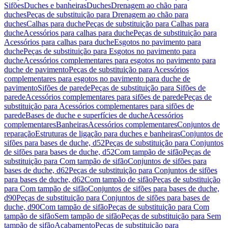
Sifões
Duches e banheiras
Duches
Drenagem ao chão para
duches
Peças de substituição para Drenagem ao chão para
duches
Calhas para duche
Peças de substituição para Calhas para
duche
Acessórios para calhas para duche
Peças de substituição para
Acessórios para calhas para duche
Esgotos no pavimento para
duche
Peças de substituição para Esgotos no pavimento para
duche
Acessórios complementares para esgotos no pavimento para
duche de pavimento
Peças de substituição para Acessórios
complementares para esgotos no pavimento para duche de
pavimento
Sifões de parede
Peças de substituição para Sifões de
parede
Acessórios complementares para sifões de parede
Peças de
substituição para Acessórios complementares para sifões de
parede
Bases de duche e superfícies de duche
Acessórios
complementares
Banheiras
Acessórios complementares
Conjuntos de
reparação
Estruturas de ligação para duches e banheiras
Conjuntos de
sifões para bases de duche, d52
Peças de substituição para Conjuntos
de sifões para bases de duche, d52
Com tampão de sifão
Peças de
substituição para Com tampão de sifão
Conjuntos de sifões para
bases de duche, d62
Peças de substituição para Conjuntos de sifões
para bases de duche, d62
Com tampão de sifão
Peças de substituição
para Com tampão de sifão
Conjuntos de sifões para bases de duche,
d90
Peças de substituição para Conjuntos de sifões para bases de
duche, d90
Com tampão de sifão
Peças de substituição para Com
tampão de sifão
Sem tampão de sifão
Peças de substituição para Sem
tampão de sifão
Acabamento
Peças de substituição para