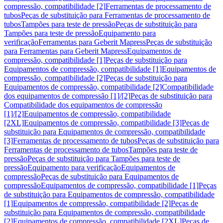
compressão, compatibilidade [2]
Ferramentas de processamento de
tubos
Peças de substituição para Ferramentas de processamento de
tubos
Tampões para teste de pressão
Peças de substituição para
Tampões para teste de pressão
Equipamento para
verificação
Ferramentas para Geberit Mapress
Peças de substituição
para Ferramentas para Geberit Mapress
Equipamentos de
compressão, compatibilidade [1]
Peças de substituição para
Equipamentos de compressão, compatibilidade [1]
Equipamentos de
compressão, compatibilidade [2]
Peças de substituição para
Equipamentos de compressão, compatibilidade [2]
Compatibilidade
dos equipamentos de compressão [1]/[2]
Peças de substituição para
Compatibilidade dos equipamentos de compressão
[1]/[2]
Equipamentos de compressão, compatibilidade
[2XL]
Equipamentos de compressão, compatibilidade [3]
Peças de
substituição para Equipamentos de compressão, compatibilidade
[3]
Ferramentas de processamento de tubos
Peças de substituição para
Ferramentas de processamento de tubos
Tampões para teste de
pressão
Peças de substituição para Tampões para teste de
pressão
Equipamento para verificação
Equipamentos de
compressão
Peças de substituição para Equipamentos de
compressão
Equipamentos de compressão, compatibilidade [1]
Peças
de substituição para Equipamentos de compressão, compatibilidade
[1]
Equipamentos de compressão, compatibilidade [2]
Peças de
substituição para Equipamentos de compressão, compatibilidade
[2]
Equipamentos de compressão, compatibilidade [2XL]
Peças de