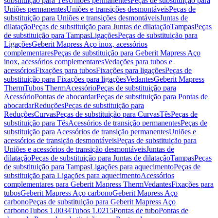
substituição para Tês
Uniões permanentes
Peças de substituição para
Uniões permanentes
Uniões e transições desmontáveis
Peças de
substituição para Uniões e transições desmontáveis
Juntas de
dilatação
Peças de substituição para Juntas de dilatação
Tampas
Peças
de substituição para Tampas
Ligações
Peças de substituição para
Ligações
Geberit Mapress Aço inox, acessórios
complementares
Peças de substituição para Geberit Mapress Aço
inox, acessórios complementares
Vedações para tubos e
acessórios
Fixações para tubos
Fixações para ligações
Peças de
substituição para Fixações para ligações
Vedantes
Geberit Mapress
Therm
Tubos Therm
Acessório
Peças de substituição para
Acessório
Pontas de abocardar
Peças de substituição para Pontas de
abocardar
Reduções
Peças de substituição para
Reduções
Curvas
Peças de substituição para Curvas
Tês
Peças de
substituição para Tês
Acessórios de transição permanentes
Peças de
substituição para Acessórios de transição permanentes
Uniões e
acessórios de transição desmontáveis
Peças de substituição para
Uniões e acessórios de transição desmontáveis
Juntas de
dilatação
Peças de substituição para Juntas de dilatação
Tampas
Peças
de substituição para Tampas
Ligações para aquecimento
Peças de
substituição para Ligações para aquecimento
Acessórios
complementares para Geberit Mapress Therm
Vedantes
Fixações para
tubos
Geberit Mapress Aço carbono
Geberit Mapress Aço
carbono
Peças de substituição para Geberit Mapress Aço
carbono
Tubos 1.0034
Tubos 1.0215
Pontas de tubo
Pontas de