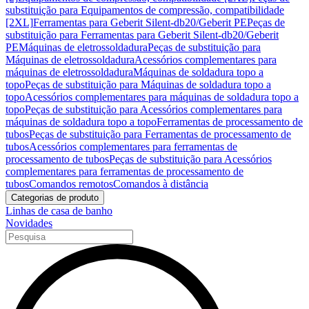
substituição para Equipamentos de compressão, compatibilidade
[2XL]
Ferramentas para Geberit Silent-db20/Geberit PE
Peças de
substituição para Ferramentas para Geberit Silent-db20/Geberit
PE
Máquinas de eletrossoldadura
Peças de substituição para
Máquinas de eletrossoldadura
Acessórios complementares para
máquinas de eletrossoldadura
Máquinas de soldadura topo a
topo
Peças de substituição para Máquinas de soldadura topo a
topo
Acessórios complementares para máquinas de soldadura topo a
topo
Peças de substituição para Acessórios complementares para
máquinas de soldadura topo a topo
Ferramentas de processamento de
tubos
Peças de substituição para Ferramentas de processamento de
tubos
Acessórios complementares para ferramentas de
processamento de tubos
Peças de substituição para Acessórios
complementares para ferramentas de processamento de
tubos
Comandos remotos
Comandos à distância
Categorias de produto
Linhas de casa de banho
Novidades