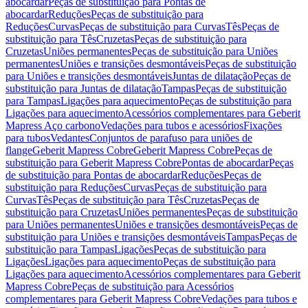
abocardar
Peças de substituição para Pontas de
abocardar
Reduções
Peças de substituição para
Reduções
Curvas
Peças de substituição para Curvas
Tês
Peças de
substituição para Tês
Cruzetas
Peças de substituição para
Cruzetas
Uniões permanentes
Peças de substituição para Uniões
permanentes
Uniões e transições desmontáveis
Peças de substituição
para Uniões e transições desmontáveis
Juntas de dilatação
Peças de
substituição para Juntas de dilatação
Tampas
Peças de substituição
para Tampas
Ligações para aquecimento
Peças de substituição para
Ligações para aquecimento
Acessórios complementares para Geberit
Mapress Aço carbono
Vedações para tubos e acessórios
Fixações
para tubos
Vedantes
Conjuntos de parafuso para uniões de
flange
Geberit Mapress Cobre
Geberit Mapress Cobre
Peças de
substituição para Geberit Mapress Cobre
Pontas de abocardar
Peças
de substituição para Pontas de abocardar
Reduções
Peças de
substituição para Reduções
Curvas
Peças de substituição para
Curvas
Tês
Peças de substituição para Tês
Cruzetas
Peças de
substituição para Cruzetas
Uniões permanentes
Peças de substituição
para Uniões permanentes
Uniões e transições desmontáveis
Peças de
substituição para Uniões e transições desmontáveis
Tampas
Peças de
substituição para Tampas
Ligações
Peças de substituição para
Ligações
Ligações para aquecimento
Peças de substituição para
Ligações para aquecimento
Acessórios complementares para Geberit
Mapress Cobre
Peças de substituição para Acessórios
complementares para Geberit Mapress Cobre
Vedações para tubos e