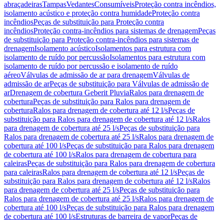
abraçadeiras
Tampas
Vedantes
Consumíveis
Proteção contra incêndios,
isolamento acústico e proteção contra humidade
Proteção contra
incêndios
Peças de substituição para Proteção contra
incêndios
Proteção contra-incêndios para sistemas de drenagem
Peças
de substituição para Proteção contra-incêndios para sistemas de
drenagem
Isolamento acústico
Isolamentos para estrutura com
isolamento de ruído por percussão
Isolamentos para estrutura com
isolamento de ruído por percussão e isolamento de ruído
aéreo
Válvulas de admissão de ar para drenagem
Válvulas de
admissão de ar
Peças de substituição para Válvulas de admissão de
ar
Drenagem de cobertura Geberit Pluvia
Ralos para drenagem de
cobertura
Peças de substituição para Ralos para drenagem de
cobertura
Ralos para drenagem de cobertura até 12 l/s
Peças de
substituição para Ralos para drenagem de cobertura até 12 l/s
Ralos
para drenagem de cobertura até 25 l/s
Peças de substituição para
Ralos para drenagem de cobertura até 25 l/s
Ralos para drenagem de
cobertura até 100 l/s
Peças de substituição para Ralos para drenagem
de cobertura até 100 l/s
Ralos para drenagem de cobertura para
caleiras
Peças de substituição para Ralos para drenagem de cobertura
para caleiras
Ralos para drenagem de cobertura até 12 l/s
Peças de
substituição para Ralos para drenagem de cobertura até 12 l/s
Ralos
para drenagem de cobertura até 25 l/s
Peças de substituição para
Ralos para drenagem de cobertura até 25 l/s
Ralos para drenagem de
cobertura até 100 l/s
Peças de substituição para Ralos para drenagem
de cobertura até 100 l/s
Estruturas de barreira de vapor
Peças de