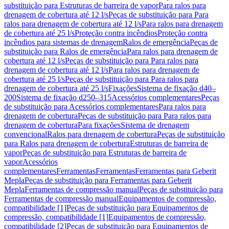
substituição para Estruturas de barreira de vapor
Para ralos para
drenagem de cobertura até 12 l/s
Peças de substituição para Para
ralos para drenagem de cobertura até 12 l/s
Para ralos para drenagem
de cobertura até 25 l/s
Proteção contra incêndios
Proteção contra
incêndios para sistemas de drenagem
Ralos de emergência
Peças de
substituição para Ralos de emergência
Para ralos para drenagem de
cobertura até 12 l/s
Peças de substituição para Para ralos para
drenagem de cobertura até 12 l/s
Para ralos para drenagem de
cobertura até 25 l/s
Peças de substituição para Para ralos para
drenagem de cobertura até 25 l/s
Fixações
Sistema de fixação d40–
200
Sistema de fixação d250–315
Acessórios complementares
Peças
de substituição para Acessórios complementares
Para ralos para
drenagem de cobertura
Peças de substituição para Para ralos para
drenagem de cobertura
Para fixações
Sistema de drenagem
convencional
Ralos para drenagem de cobertura
Peças de substituição
para Ralos para drenagem de cobertura
Estruturas de barreira de
vapor
Peças de substituição para Estruturas de barreira de
vapor
Acessórios
complementares
Ferramentas
Ferramentas
Ferramentas para Geberit
Mepla
Peças de substituição para Ferramentas para Geberit
Mepla
Ferramentas de compressão manual
Peças de substituição para
Ferramentas de compressão manual
Equipamentos de compressão,
compatibilidade [1]
Peças de substituição para Equipamentos de
compressão, compatibilidade [1]
Equipamentos de compressão,
compatibilidade [2]
Peças de substituição para Equipamentos de