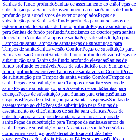
Sanitas de fundo profundo
Sanitas de assentamento ao chão
Peças de
substituição para Sanitas de assentamento ao chão
Sanitas de fundo
profundo para autoclismos de exterior acoplados
Peças de
substituição para Sanitas de fundo profundo para autoclismos de
exterior acoplados
Sanitas de fundo profundo
Peças de substituição
para Sanitas de fundo profundo
Autoclismos de exterior para sanitas,
de cerâmica
Acoplado
Tampos de sanita
Peças de substituição para
Tampos de sanita
Tampos de sanita
Peças de substituição para
Tampos de sanita
Sanitas versão Comfort
Peças de substituição para
Sanitas versão Comfort
Sanitas de fundo profundo elevadas
Peças de
substituição para Sanitas de fundo profundo elevadas
Sanitas de
fundo profundo extensíveis
Peças de substituição para Sanitas de
fundo profundo extensíveis
Tampos de sanita versão Comfort
Peças
de substituição para Tampos de sanita versão Comfort
Tampos de
sanita
Peças de substituição para Tampos de sanita
Assentos de
sanita
Peças de substituição para Assentos de sanita
Sanitas para
crianças
Peças de substituição para Sanitas para crianças
Sanitas
suspensas
Peças de substituição para Sanitas suspensas
Sanitas de
assentamento ao chão
Peças de substituição para Sanitas de
assentamento ao chão
Tampos de sanita para crianças
Peças de
substituição para Tampos de sanita para crianças
Tampos de
sanita
Peças de substituição para Tampos de sanita
Assentos de
sanita
Peças de substituição para Assentos de sanita
Acessórios
complementares
Ligações
Material de fixação
Bidés
Bidés
suspensos
Peças de substituição para Bidés suspensos
Bidés ao