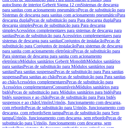
autoclismo de interior Geberit Sigma 12 cm
Sistemas de descarga
para sanitas com acionamento pneumático
Peças de substituição para
Sistemas de descarga para sanitas com acionamento pneumático
Para
descarga dupla
Peças de substituição para Para descarga dupla
Para
descarga simples
Peças de substituição para Para descarga
simples
Acessórios complementares para sistemas de descarga para
sanitas
Peças de substituição para Acessórios complementares para
sistemas de descarga para sanitas
Conjuntos de instalação
Peças de
substituição para Conjuntos de instalação
Para sistemas de descarga
para sanita com acionamento eletrónico
Peças de substituição para
Para sistemas de descarga para sanita com acionamento
eletrónico
Módulos sanitários Geberit Monolith
Módulos sanitários
para sanitas
Peças de substituição para Módulos sanitários para
sanitas
Para sanitas suspensas
Peças de substituição para Para sanitas
suspensas
Para sanitas ao chão
Peças de substituição para Para sanitas
ao chão
Acessórios complementares
Peças de substituição para
Acessórios complementares
Consumíveis
Módulos sanitários para
bidés
Peças de substituição para Módulos sanitários para bidés
Para
bidés suspensos e ao chão
Peças de substituição para Para bidés
suspensos e ao chão
Urinóis
Urinóis, funcionamento com descarga,
com rebordo
Peças de substituição para Urinóis, funcionamento com
descarga, com rebordo
Sem tampa
Peças de substituição para Sem
tampa
Urinóis, funcionamento com descarga, sem rebordo
Peças de
substituição para Urinóis, funcionamento com descarga, sem