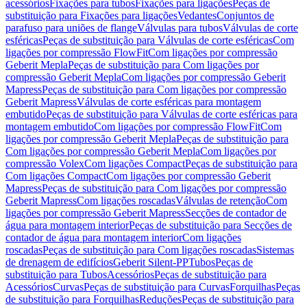
acessórios
Fixações para tubos
Fixações para ligações
Peças de
substituição para Fixações para ligações
Vedantes
Conjuntos de
parafuso para uniões de flange
Válvulas para tubos
Válvulas de corte
esféricas
Peças de substituição para Válvulas de corte esféricas
Com
ligações por compressão FlowFit
Com ligações por compressão
Geberit Mepla
Peças de substituição para Com ligações por
compressão Geberit Mepla
Com ligações por compressão Geberit
Mapress
Peças de substituição para Com ligações por compressão
Geberit Mapress
Válvulas de corte esféricas para montagem
embutido
Peças de substituição para Válvulas de corte esféricas para
montagem embutido
Com ligações por compressão FlowFit
Com
ligações por compressão Geberit Mepla
Peças de substituição para
Com ligações por compressão Geberit Mepla
Com ligações por
compressão Volex
Com ligações Compact
Peças de substituição para
Com ligações Compact
Com ligações por compressão Geberit
Mapress
Peças de substituição para Com ligações por compressão
Geberit Mapress
Com ligações roscadas
Válvulas de retenção
Com
ligações por compressão Geberit Mapress
Secções de contador de
água para montagem interior
Peças de substituição para Secções de
contador de água para montagem interior
Com ligações
roscadas
Peças de substituição para Com ligações roscadas
Sistemas
de drenagem de edifícios
Geberit Silent-PP
Tubos
Peças de
substituição para Tubos
Acessórios
Peças de substituição para
Acessórios
Curvas
Peças de substituição para Curvas
Forquilhas
Peças
de substituição para Forquilhas
Reduções
Peças de substituição para