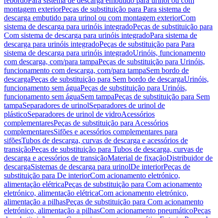
rebordo
Para sistema de descarga embutido para urinol ou com
montagem exterior
Peças de substituição para Para sistema de
descarga embutido para urinol ou com montagem exterior
Com
sistema de descarga para urinóis integrado
Peças de substituição para
Com sistema de descarga para urinóis integrado
Para sistema de
descarga para urinóis integrado
Peças de substituição para Para
sistema de descarga para urinóis integrado
Urinóis, funcionamento
com descarga, com/para tampa
Peças de substituição para Urinóis,
funcionamento com descarga, com/para tampa
Sem bordo de
descarga
Peças de substituição para Sem bordo de descarga
Urinóis,
funcionamento sem água
Peças de substituição para Urinóis,
funcionamento sem água
Sem tampa
Peças de substituição para Sem
tampa
Separadores de urinol
Separadores de urinol de
plástico
Separadores de urinol de vidro
Acessórios
complementares
Peças de substituição para Acessórios
complementares
Sifões e acessórios complementares para
sifões
Tubos de descarga, curvas de descarga e acessórios de
transição
Peças de substituição para Tubos de descarga, curvas de
descarga e acessórios de transição
Material de fixação
Distribuidor de
descarga
Sistemas de descarga para urinol
De interior
Peças de
substituição para De interior
Com acionamento eletrónico,
alimentação elétrica
Peças de substituição para Com acionamento
eletrónico, alimentação elétrica
Com acionamento eletrónico,
alimentação a pilhas
Peças de substituição para Com acionamento
eletrónico, alimentação a pilhas
Com acionamento pneumático
Peças