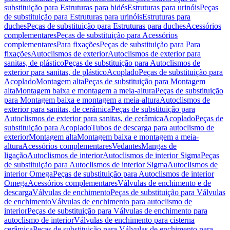
substituição para Estruturas para bidés
Estruturas para urinóis
Peças
de substituição para Estruturas para urinóis
Estruturas para
duches
Peças de substituição para Estruturas para duches
Acessórios
complementares
Peças de substituição para Acessórios
complementares
Para fixações
Peças de substituição para Para
fixações
Autoclismos de exterior
Autoclismos de exterior para
sanitas, de plástico
Peças de substituição para Autoclismos de
exterior para sanitas, de plástico
Acoplado
Peças de substituição para
Acoplado
Montagem alta
Peças de substituição para Montagem
alta
Montagem baixa e montagem a meia-altura
Peças de substituição
para Montagem baixa e montagem a meia-altura
Autoclismos de
exterior para sanitas, de cerâmica
Peças de substituição para
Autoclismos de exterior para sanitas, de cerâmica
Acoplado
Peças de
substituição para Acoplado
Tubos de descarga para autoclismo de
exterior
Montagem alta
Montagem baixa e montagem a meia-
altura
Acessórios complementares
Vedantes
Mangas de
ligação
Autoclismos de interior
Autoclismos de interior Sigma
Peças
de substituição para Autoclismos de interior Sigma
Autoclismos de
interior Omega
Peças de substituição para Autoclismos de interior
Omega
Acessórios complementares
Válvulas de enchimento e de
descarga
Válvulas de enchimento
Peças de substituição para Válvulas
de enchimento
Válvulas de enchimento para autoclismo de
interior
Peças de substituição para Válvulas de enchimento para
autoclismo de interior
Válvulas de enchimento para cisterna
cerâmica
Peças de substituição para Válvulas de enchimento para