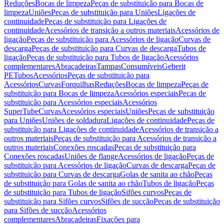
Reduções
Bocas de limpeza
Peças de substituição para Bocas de
limpeza
Uniões
Peças de substituição para Uniões
Ligações de
continuidade
Peças de substituição para Ligações de
continuidade
Acessórios de transição a outros materiais
Acessórios de
ligação
Peças de substituição para Acessórios de ligação
Curvas de
descarga
Peças de substituição para Curvas de descarga
Tubos de
ligação
Peças de substituição para Tubos de ligação
Acessórios
complementares
Abraçadeiras
Tampas
Consumíveis
Geberit
PE
Tubos
Acessórios
Peças de substituição para
Acessórios
Curvas
Forquilhas
Reduções
Bocas de limpeza
Peças de
substituição para Bocas de limpeza
Acessórios especiais
Peças de
substituição para Acessórios especiais
Acessórios
SuperTube
Curvas
Acessórios especiais
Uniões
Peças de substituição
para Uniões
Uniões de soldadura
Ligações de continuidade
Peças de
substituição para Ligações de continuidade
Acessórios de transição a
outros materiais
Peças de substituição para Acessórios de transição a
outros materiais
Conexões roscadas
Peças de substituição para
Conexões roscadas
Uniões de flange
Acessórios de ligação
Peças de
substituição para Acessórios de ligação
Curvas de descarga
Peças de
substituição para Curvas de descarga
Golas de sanita ao chão
Peças
de substituição para Golas de sanita ao chão
Tubos de ligação
Peças
de substituição para Tubos de ligação
Sifões curvos
Peças de
substituição para Sifões curvos
Sifões de sucção
Peças de substituição
para Sifões de sucção
Acessórios
complementares
Abraçadeiras
Fixações para