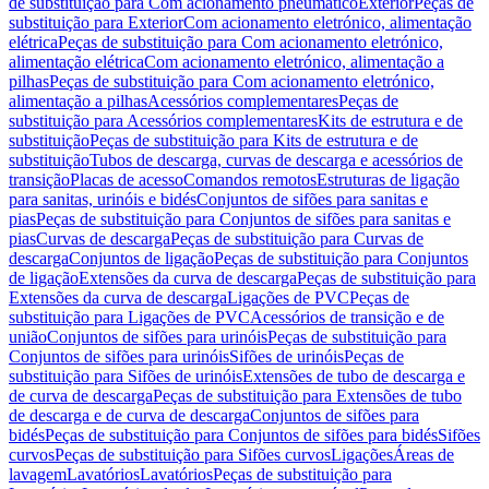
de substituição para Com acionamento pneumático
Exterior
Peças de
substituição para Exterior
Com acionamento eletrónico, alimentação
elétrica
Peças de substituição para Com acionamento eletrónico,
alimentação elétrica
Com acionamento eletrónico, alimentação a
pilhas
Peças de substituição para Com acionamento eletrónico,
alimentação a pilhas
Acessórios complementares
Peças de
substituição para Acessórios complementares
Kits de estrutura e de
substituição
Peças de substituição para Kits de estrutura e de
substituição
Tubos de descarga, curvas de descarga e acessórios de
transição
Placas de acesso
Comandos remotos
Estruturas de ligação
para sanitas, urinóis e bidés
Conjuntos de sifões para sanitas e
pias
Peças de substituição para Conjuntos de sifões para sanitas e
pias
Curvas de descarga
Peças de substituição para Curvas de
descarga
Conjuntos de ligação
Peças de substituição para Conjuntos
de ligação
Extensões da curva de descarga
Peças de substituição para
Extensões da curva de descarga
Ligações de PVC
Peças de
substituição para Ligações de PVC
Acessórios de transição e de
união
Conjuntos de sifões para urinóis
Peças de substituição para
Conjuntos de sifões para urinóis
Sifões de urinóis
Peças de
substituição para Sifões de urinóis
Extensões de tubo de descarga e
de curva de descarga
Peças de substituição para Extensões de tubo
de descarga e de curva de descarga
Conjuntos de sifões para
bidés
Peças de substituição para Conjuntos de sifões para bidés
Sifões
curvos
Peças de substituição para Sifões curvos
Ligações
Áreas de
lavagem
Lavatórios
Lavatórios
Peças de substituição para