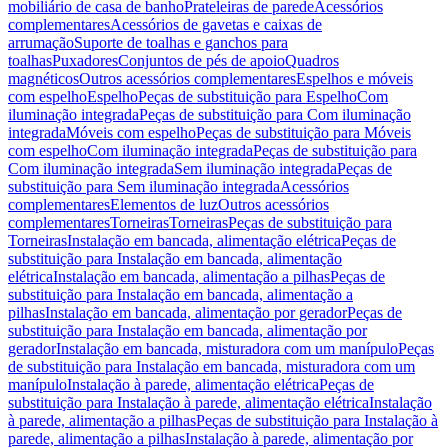
mobiliário de casa de banho
Prateleiras de parede
Acessórios
complementares
Acessórios de gavetas e caixas de
arrumação
Suporte de toalhas e ganchos para
toalhas
Puxadores
Conjuntos de pés de apoio
Quadros
magnéticos
Outros acessórios complementares
Espelhos e móveis
com espelho
Espelho
Peças de substituição para Espelho
Com
iluminação integrada
Peças de substituição para Com iluminação
integrada
Móveis com espelho
Peças de substituição para Móveis
com espelho
Com iluminação integrada
Peças de substituição para
Com iluminação integrada
Sem iluminação integrada
Peças de
substituição para Sem iluminação integrada
Acessórios
complementares
Elementos de luz
Outros acessórios
complementares
Torneiras
Torneiras
Peças de substituição para
Torneiras
Instalação em bancada, alimentação elétrica
Peças de
substituição para Instalação em bancada, alimentação
elétrica
Instalação em bancada, alimentação a pilhas
Peças de
substituição para Instalação em bancada, alimentação a
pilhas
Instalação em bancada, alimentação por gerador
Peças de
substituição para Instalação em bancada, alimentação por
gerador
Instalação em bancada, misturadora com um manípulo
Peças
de substituição para Instalação em bancada, misturadora com um
manípulo
Instalação à parede, alimentação elétrica
Peças de
substituição para Instalação à parede, alimentação elétrica
Instalação
à parede, alimentação a pilhas
Peças de substituição para Instalação à
parede, alimentação a pilhas
Instalação à parede, alimentação por