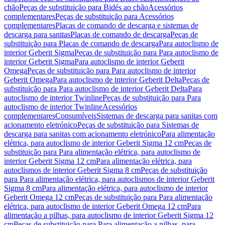
chão
Peças de substituição para Bidés ao chão
Acessórios
complementares
Peças de substituição para Acessórios
complementares
Placas de comando de descarga e sistemas de
descarga para sanitas
Placas de comando de descarga
Peças de
substituição para Placas de comando de descarga
Para autoclismo de
interior Geberit Sigma
Peças de substituição para Para autoclismo de
interior Geberit Sigma
Para autoclismo de interior Geberit
Omega
Peças de substituição para Para autoclismo de interior
Geberit Omega
Para autoclismo de interior Geberit Delta
Peças de
substituição para Para autoclismo de interior Geberit Delta
Para
autoclismo de interior Twinline
Peças de substituição para Para
autoclismo de interior Twinline
Acessórios
complementares
Consumíveis
Sistemas de descarga para sanitas com
acionamento eletrónico
Peças de substituição para Sistemas de
descarga para sanitas com acionamento eletrónico
Para alimentação
elétrica, para autoclismo de interior Geberit Sigma 12 cm
Peças de
substituição para Para alimentação elétrica, para autoclismo de
interior Geberit Sigma 12 cm
Para alimentação elétrica, para
autoclismos de interior Geberit Sigma 8 cm
Peças de substituição
para Para alimentação elétrica, para autoclismos de interior Geberit
Sigma 8 cm
Para alimentação elétrica, para autoclismo de interior
Geberit Omega 12 cm
Peças de substituição para Para alimentação
elétrica, para autoclismo de interior Geberit Omega 12 cm
Para
alimentação a pilhas, para autoclismo de interior Geberit Sigma 12
cm
Peças de substituição para Para alimentação a pilhas, para