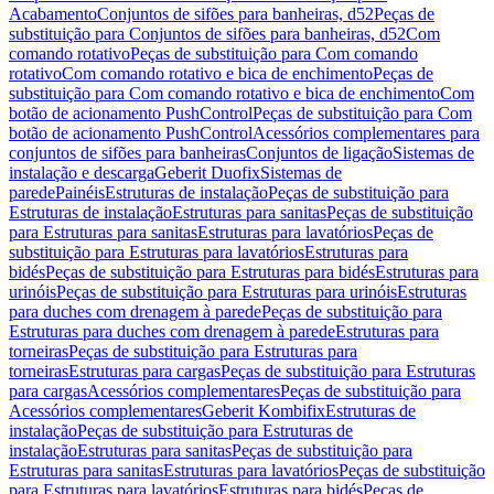
Acabamento
Conjuntos de sifões para banheiras, d52
Peças de
substituição para Conjuntos de sifões para banheiras, d52
Com
comando rotativo
Peças de substituição para Com comando
rotativo
Com comando rotativo e bica de enchimento
Peças de
substituição para Com comando rotativo e bica de enchimento
Com
botão de acionamento PushControl
Peças de substituição para Com
botão de acionamento PushControl
Acessórios complementares para
conjuntos de sifões para banheiras
Conjuntos de ligação
Sistemas de
instalação e descarga
Geberit Duofix
Sistemas de
parede
Painéis
Estruturas de instalação
Peças de substituição para
Estruturas de instalação
Estruturas para sanitas
Peças de substituição
para Estruturas para sanitas
Estruturas para lavatórios
Peças de
substituição para Estruturas para lavatórios
Estruturas para
bidés
Peças de substituição para Estruturas para bidés
Estruturas para
urinóis
Peças de substituição para Estruturas para urinóis
Estruturas
para duches com drenagem à parede
Peças de substituição para
Estruturas para duches com drenagem à parede
Estruturas para
torneiras
Peças de substituição para Estruturas para
torneiras
Estruturas para cargas
Peças de substituição para Estruturas
para cargas
Acessórios complementares
Peças de substituição para
Acessórios complementares
Geberit Kombifix
Estruturas de
instalação
Peças de substituição para Estruturas de
instalação
Estruturas para sanitas
Peças de substituição para
Estruturas para sanitas
Estruturas para lavatórios
Peças de substituição
para Estruturas para lavatórios
Estruturas para bidés
Peças de