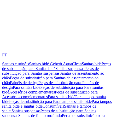
PT
Sanitas e urinóis
Sanitas bidé Geberit AquaClean
Sanitas bidé
Peças
de substituição para Sanitas bidé
Sanitas suspensas
Peças de
substituição para Sanitas suspensas
Sanitas de assentamento ao
chão
Peças de substituição para Sanitas de assentamento ao
chão
Painéis de design
Peças de substituição para Painéis de
design
Para sanitas bidé
Peças de substituição para Para sanitas
bidé
Acessórios complementares
Peças de substituição para
Acessórios complementares
Para sanitas bidé
Para tampos sanita
bidé
Peças de substituição para Para tampos sanita bidé
Para tampos
sanita bidé e sanitas bidé
Consumíveis
Sanitas e tampos de
sanita
Sanitas suspensas
Peças de substituição para Sanitas
suspensas
Sanitas de fundo profundo
Peças de substituição para