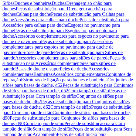
Sifões
Duches e banheiras
Duches
Drenagem ao chão para
duches
Peças de substituição para Drenagem ao chão para
duches
Calhas para duche
Peças de substituição para Calhas para
duche
Acessórios para calhas para duche
Peças de substituição para
Acessórios para calhas para duche
Esgotos no pavimento para
duche
Peças de substituição para Esgotos no pavimento para
duche
Acessórios complementares para esgotos no pavimento para
duche de pavimento
Peças de substituição para Acessórios
complementares para esgotos no pavimento para duche de
pavimento
Sifões de parede
Peças de substituição para Sifões de
parede
Acessórios complementares para sifões de parede
Peças de
substituição para Acessórios complementares para sifões de
parede
Bases de duche e superfícies de duche
Acessórios
complementares
Banheiras
Acessórios complementares
Conjuntos de
reparação
Estruturas de ligação para duches e banheiras
Conjuntos de
sifões para bases de duche, d52
Peças de substituição para Conjuntos
de sifões para bases de duche, d52
Com tampão de sifão
Peças de
substituição para Com tampão de sifão
Conjuntos de sifões para
bases de duche, d62
Peças de substituição para Conjuntos de sifões
para bases de duche, d62
Com tampão de sifão
Peças de substituição
para Com tampão de sifão
Conjuntos de sifões para bases de duche,
d90
Peças de substituição para Conjuntos de sifões para bases de
duche, d90
Com tampão de sifão
Peças de substituição para Com
tampão de sifão
Sem tampão de sifão
Peças de substituição para Sem
tampão de sifão
Acabamento
Peças de substituição para