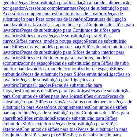
gerador
Peças de substituição para Instalação à parede, alimentação
por gerador
Acessórios complementares
Peças de substituição para
Acessórios complementares
Para torneiras de lavatório
Peças de
substituição para Para torneiras de lavatório
Estruturas de ligação
para lavatórios, lava-loiças, aparelhos e pias
Conjuntos de sifões para
lavatórios
Peças de substituição para Conjuntos de sifões para
lavatórios
Sifões curvos
Peças de substituição para Sifões
curvos
Sifões curvos, modelo poupa-espaço
Peças de substituição
para Sifões curvos, modelo poupa-espaço
Sifões de tubo interior para
lavatórios
Peças de substituição para Sifões de tubo interior para
lavatórios
Sifões de tubo interior para lavatórios, modelo
economizador de espaço
Peças de substituição para Sifões de tubo
interior para lavatórios, modelo economizador de espaço
Sifões
embutidos
Peças de substituição para Sifões embutidos
Ligações ao
lavatório
Peças de substituição para Ligações ao
lavatório
Tampas
Ligações
Peças de substituição para
Ligações
Conjuntos de sifões para lava-loiças
Peças de substituição
para Conjuntos de sifões para lava-loiças
Sifões curvos
Peças de
substituição para Sifões curvos
Acessórios complementares
Peças de
substituição para Acessórios complementares
Conjuntos de sifões
para aparelhos
Peças de substituição para Conjuntos de sifões para
aparelhos
Sifões embutidos
Peças de substituição para Sifões
embutidos
Sifões exteriores
Peças de substituição para Sifões
exteriores
Conjuntos de sifões para pias
Peças de substituição para
Conjuntos de sifões para pias
Sifões
Peças de substituição para