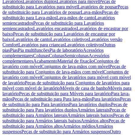
Lavatórios
Lavatórios duplos
Lavatórios para móvel
Peças de
substituição para Lavatórios para móvel
Lavatórios de pousar
Peças
de substituição para Lavatórios de pousar
Lava-mãos
Peças de
substituição para Lava-mãos
Lava-mãos de canto
Lavatórios
semiencastrados
Peças de substituição para Lavatórios
semiencastrados
Lavatórios encastrados
Lavatórios de encastrar por
baixo
Peças de substituição para Lavatórios de encastrar por
baixo
Lavatórios de canto
Lavatórios coletivos
Lavatórios versão
Comfort
Lavatórios para crianças
Lavatórios coletivos
Outras
pias
Pias
Pia multifunções
Pia de laboratório
Acessórios
complementares
Colunas
Colunas
Semicolunas
Acessórios
complementares
Acabamento
Material de fixação
Conjuntos de
lavatório com móvel
Conjuntos de lava-mãos com móvel
Peças de
substituição para Conjuntos de lava-mãos com móvel
Conjuntos de
lavatório com móvel
Conjuntos de lavatórios para móvel com móvel
de lavatório
Peças de substituição para Conjuntos de lavatórios para
móvel com móvel de lavatório
Móveis de casa de banho
Móveis para
lavatório
Peças de substituição para Móveis para lavatório
Para lava-
mãos
Peças de substituição para Para lava-mãos
Para lavatórios
Peças
de substituição para Para lavatórios
Para lavatórios duplos
Peças de
substituição para Para lavatórios duplos
Armários laterais
Peças de
substituição para Armários laterais
Armários laterais baixos
Peças de
substituição para Armários laterais baixos
Armários altos
Peças de
substituição para Armários altos
Armários médios
Armários
suspensos
Peças de substituição para Armários suspensos
Outro