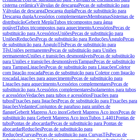
cisterna cerâmica
Válvulas de descarga
Peças de substituição para
Válvulas de descarga
Descarga dupla
Peças de substituição para
Descarga dupla
Acessórios complementares
Membranas
Sistemas de
distribuição
Geberit Mepla
Tubos tricompostos para água
potável
Tubos tricompostos para aquecimento
Acessórios
Peças de
substituição para Acessórios
Uniões
Peças de substituição para
Uniões
Reduções
Peças de substituição para Reduções
Ângulo
Peças
de substituição para Ângulo
Tês
Peças de substituição para
Tês
Uniões permanentes
Peças de substituição para Uniões
permanentes
Uniões e transições desmontáveis
Peças de substituição
para Uniões e transições desmontáveis
Tampas
Peças de substituição
para Tampas
Ligações
Peças de substituição para Ligações
Coletor
com ligação roscada
Peças de substituição para Coletor com ligação
roscada
Ligações para aquecimento
Peças de substituição para
Ligações para aquecimento
Acessórios complementares
Peças de
substituição para Acessórios complementares
Isolamentos para tubos
e acessórios
Vedações para tubos e acessórios
Fixações para
tubos
Fixações para ligações
Peças de substituição para Fixações para
ligações
Vedantes
Conjuntos de parafuso para uniões de
flange
Geberit Mapress Aço inox
Geberit Mapress Aço inox
Peças de
substituição para Geberit Mapress Aço inox
Tubos 1.4401
Pontas de
tubo
Pontas de abocardar
Peças de substituição para Pontas de
abocardar
Reduções
Peças de substituição para
Reduções
Curvas
Peças de substituição para Curvas
Tês
Peças de