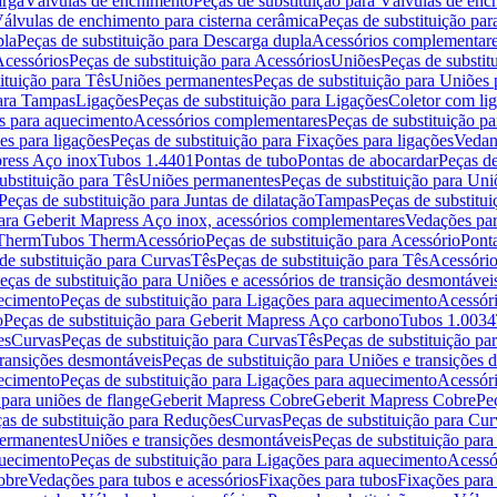
arga
Válvulas de enchimento
Peças de substituição para Válvulas de en
álvulas de enchimento para cisterna cerâmica
Peças de substituição par
pla
Peças de substituição para Descarga dupla
Acessórios complementar
cessórios
Peças de substituição para Acessórios
Uniões
Peças de substit
ituição para Tês
Uniões permanentes
Peças de substituição para Uniões
para Tampas
Ligações
Peças de substituição para Ligações
Coletor com li
es para aquecimento
Acessórios complementares
Peças de substituição p
es para ligações
Peças de substituição para Fixações para ligações
Vedan
press Aço inox
Tubos 1.4401
Pontas de tubo
Pontas de abocardar
Peças de
ubstituição para Tês
Uniões permanentes
Peças de substituição para Un
Peças de substituição para Juntas de dilatação
Tampas
Peças de substitu
para Geberit Mapress Aço inox, acessórios complementares
Vedações par
 Therm
Tubos Therm
Acessório
Peças de substituição para Acessório
Pont
de substituição para Curvas
Tês
Peças de substituição para Tês
Acessório
eças de substituição para Uniões e acessórios de transição desmontávei
ecimento
Peças de substituição para Ligações para aquecimento
Acessór
o
Peças de substituição para Geberit Mapress Aço carbono
Tubos 1.0034
es
Curvas
Peças de substituição para Curvas
Tês
Peças de substituição pa
transições desmontáveis
Peças de substituição para Uniões e transições 
ecimento
Peças de substituição para Ligações para aquecimento
Acessór
para uniões de flange
Geberit Mapress Cobre
Geberit Mapress Cobre
Pe
as de substituição para Reduções
Curvas
Peças de substituição para Cur
permanentes
Uniões e transições desmontáveis
Peças de substituição par
quecimento
Peças de substituição para Ligações para aquecimento
Acessó
obre
Vedações para tubos e acessórios
Fixações para tubos
Fixações para