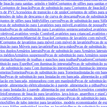
de ligação para sanitas, urinóis e bidés
Conjuntos de sifões para sanitas e
Conjuntos de ligação
Peças de substituição para Conjuntos de ligação
Ex
ões de PVC
Acessórios de transição e de união
Conjuntos de sifões para u
tensões de tubo de descarga e de curva de descarga
Peças de substituiç
juntos de sifões para bidés
Sifões curvos
Peças de substituição para Sif
eças de substituição para Lavatórios para móvel
Lavatórios de pousar
Pe
trados
Peças de substituição para Lavatórios semiencastrados
Lavatórios
coletivos
Lavatórios versão Comfort
Lavatórios para crianças
Lavatórios 
res
Acabamento
Material de fixação
Conjuntos de lavatório com móvel
C
l
Conjuntos de lavatórios para móvel com móvel de lavatório
Peças de s
ituição para Móveis para lavatório
Para lava-mãos
Peças de substituição
rios duplos
Armários laterais
Peças de substituição para Armários laterais
os médios
Armários suspensos
Peças de substituição para Armários susp
arrumação
Suporte de toalhas e ganchos para toalhas
Puxadores
Conjuntos
tituição para Espelho
Com iluminação integrada
Peças de substituição 
 de substituição para Com iluminação integrada
Sem iluminação integr
orneiras
Torneiras
Peças de substituição para Torneiras
Instalação em banc
lhas
Peças de substituição para Instalação em bancada, alimentação a pil
alação em bancada, misturadora com um manípulo
Peças de substituiçã
arede, alimentação elétrica
Instalação à parede, alimentação a pilhas
Peça
ão para Instalação à parede, alimentação por gerador
Acessórios comple
ório
Estruturas de ligação para lavatórios, lava-loiças, aparelhos e pias
Co
s curvos
Sifões curvos, modelo poupa-espaço
Peças de substituição par
rios
Sifões de tubo interior para lavatórios, modelo economizador de es
ão para Sifões embutidos
Ligações ao lavatório
Peças de substituição par