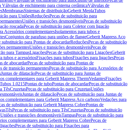
chimento
Válvulas de enchimento para autoclismo de interior
Peças de
a Válvulas de enchimento para cisterna cerâmica
Válvulas de
es
Membranas
Sistemas de distribuição
Geberit Mepla
Tubos
uição para Uniões
Reduções
Peças de substituição para
 permanentes
Uniões e transições desmontáveis
Peças de substituição
gação roscada
Peças de substituição para Coletor com ligação
ara Acessórios complementares
Isolamentos para tubos e
tes
Conjuntos de parafuso para uniões de flange
Geberit Mapress Aço
 substituição para Pontas de abocardar
Reduções
Peças de substituição
iões permanentes
Uniões e transições desmontáveis
Peças de
ição para Tampas
Ligações
Peças de substituição para Ligações
Geberit
a tubos e acessórios
Fixações para tubos
Fixações para ligações
Peças
as de abocardar
Peças de substituição para Pontas de
s de transição permanentes
Peças de substituição para Acessórios de
s
Juntas de dilatação
Peças de substituição para Juntas de
ios complementares para Geberit Mapress Therm
Vedantes
Fixações
Tubos 1.0215
Pontas de tubo
Pontas de abocardar
Peças de substituição
ra Tês
Cruzetas
Peças de substituição para Cruzetas
Uniões
desmontáveis
Juntas de dilatação
Peças de substituição para Juntas de
ios complementares para Geberit Mapress Aço carbono
Vedações para
ças de substituição para Geberit Mapress Cobre
Pontas de
vas
Tês
Peças de substituição para Tês
Cruzetas
Peças de substituição
a Uniões e transições desmontáveis
Tampas
Peças de substituição para
rios complementares para Geberit Mapress Cobre
Peças de
 ligações
Peças de substituição para Fixações para