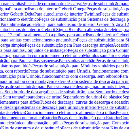
 para sanitas
Placas de comando de descarga
Peças de substituição par
Sigma
Para autoclismo de interior Geberit Omega
Peças de substituição p
terior Geberit Delta
Para autoclismo de interior Twinline
Peças de substit
cionamento eletrónico
Peças de substituição para Sistemas de descarga 
 Para alimentação elétrica, para autoclismo de interior Geberit Sigma 1
 autoclismos de interior Geberit Sigma 8 cm
Para alimentação elétrica, 
Omega 12 cm
Para alimentação a pilhas, para autoclismo de interior Gebe
 para sanitas com acionamento pneumático
Peças de substituição para 
scarga simples
Peças de substituição para Para descarga simples
Acessóri
a para sanitas
Conjuntos de instalação
Peças de substituição para Conjun
escarga para sanita com acionamento eletrónico
Módulos sanitários Geber
uição para Para sanitas suspensas
Para sanitas ao chão
Peças de substitui
itários para bidés
Peças de substituição para Módulos sanitários para bi
ga, com rebordo
Peças de substituição para Urinóis, funcionamento com
bstituição para Urinóis, funcionamento com descarga, sem rebordo
Para
 para urinol ou com montagem exterior
Com sistema de descarga para ur
Peças de substituição para Para sistema de descarga para urinóis integra
mpa
Sem bordo de descarga
Peças de substituição para Sem bordo de des
ara Sem tampa
Separadores de urinol
Separadores de urinol de plástico
Sep
lementares para sifões
Tubos de descarga, curvas de descarga e acessóri
de descarga
Sistemas de descarga para urinol
De interior
Peças de substitu
tação elétrica
Com acionamento eletrónico, alimentação a pilhas
Peças d
acionamento pneumático
Exterior
Peças de substituição para Exterior
Com 
o eletrónico, alimentação a pilhas
Peças de substituição para Com acio
s
Kits de estrutura e de substituição
Peças de substituição para Kits de est