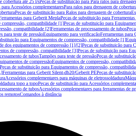
 cobertura até 25 l/s
Peças de substituição para Para ralos para drenage
o para Acessórios complementares
Para ralos para drenagem de cobertur
obertura
Peças de substituição para Ralos para drenagem de cobertura
Es
Ferramentas para Geberit Mepla
Peças de substituição para Ferramentas
 compressão, compatibilidade [1]
Peças de substituição para Equipamen
essão, compatibilidade [2]
Ferramentas de processamento de tubos
Peça
s para teste de pressão
Equipamento para verificação
Ferramentas para 
ubstituição para Equipamentos de compressão, compatibilidade [1]
Equi
de dos equipamentos de compressão [1]/[2]
Peças de substituição para
tos de compressão, compatibilidade [3]
Peças de substituição para Eq
ocessamento de tubos
Tampões para teste de pressão
Peças de substituiçã
Equipamentos de compressão
Equipamentos de compressão, compatibilida
Peças de substituição para Equipamentos de compressão, compatibilida
L]
Ferramentas para Geberit Silent-db20/Geberit PE
Peças de substituiçã
ura
Acessórios complementares para máquinas de eletrossoldadura
Máqui
ldadura topo a topo
Peças de substituição para Acessórios complementa
ocessamento de tubos
Acessórios complementares para ferramentas de p
s remotos
Comandos à distância