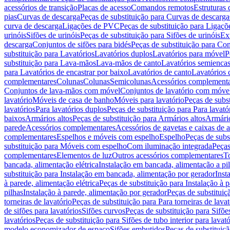
acessórios de transição
Placas de acesso
Comandos remotos
Estruturas 
pias
Curvas de descarga
Peças de substituição para Curvas de descarga
curva de descarga
Ligações de PVC
Peças de substituição para Ligaç
urinóis
Sifões de urinóis
Peças de substituição para Sifões de urinóis
Ex
descarga
Conjuntos de sifões para bidés
Peças de substituição para Con
substituição para Lavatórios
Lavatórios duplos
Lavatórios para móvel
P
substituição para Lava-mãos
Lava-mãos de canto
Lavatórios semiencas
para Lavatórios de encastrar por baixo
Lavatórios de canto
Lavatórios 
complementares
Colunas
Colunas
Semicolunas
Acessórios complementa
Conjuntos de lava-mãos com móvel
Conjuntos de lavatório com móve
lavatório
Móveis de casa de banho
Móveis para lavatório
Peças de subst
lavatórios
Para lavatórios duplos
Peças de substituição para Para lavató
baixos
Armários altos
Peças de substituição para Armários altos
Armári
parede
Acessórios complementares
Acessórios de gavetas e caixas de 
complementares
Espelhos e móveis com espelho
Espelho
Peças de subs
substituição para Móveis com espelho
Com iluminação integrada
Peças
complementares
Elementos de luz
Outros acessórios complementares
T
bancada, alimentação elétrica
Instalação em bancada, alimentação a pi
substituição para Instalação em bancada, alimentação por gerador
Inst
à parede, alimentação elétrica
Peças de substituição para Instalação à p
pilhas
Instalação à parede, alimentação por gerador
Peças de substituiç
torneiras de lavatório
Peças de substituição para Para torneiras de lavat
de sifões para lavatórios
Sifões curvos
Peças de substituição para Sifõe
lavatórios
Peças de substituição para Sifões de tubo interior para lavató
modelo economizador de espaço
Sifões embutidos
Peças de substituiç