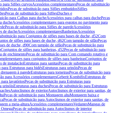
ão para Sifões curvos
Acessórios complementares
Peças de substituição
tidos
Peças de substituição para Sifões embutidos
Sifões
fões
Peças de substituição para Sifões
Duches e
tuição para Calhas para duche
Acessórios para calhas para duche
Peças
ra duche
Acessórios complementares para esgotos no pavimento para
ede
Peças de substituição para Sifões de parede
Acessórios
es de duche
Acessórios complementares
Banheiras
Acessórios
ubstituição para Conjuntos de sifões para bases de duche, d52
Com
untos de sifões para bases de duche, d62
Com tampão de sifão
Peças
ases de duche, d90
Com tampão de sifão
Peças de substituição para
o
Conjuntos de sifões para banheiras, d52
Peças de substituição para
a de enchimento
Peças de substituição para Com comando rotativo e
mplementares para conjuntos de sifões para banheiras
Conjuntos de
s de instalação
Estruturas para sanitas
Peças de substituição para
 para Estruturas para bidés
Estruturas para urinóis
Peças de
m drenagem à parede
Estruturas para torneiras
Peças de substituição para
ição para Acessórios complementares
Geberit Kombifix
Estruturas de
 para lavatórios
Peças de substituição para Estruturas para
a urinóis
Estruturas para duches
Peças de substituição para Estruturas
ixações
Autoclismos de exterior
Autoclismos de exterior para sanitas, de
ta
Peças de substituição para Montagem alta
Montagem baixa e
ica
Peças de substituição para Autoclismos de exterior para sanitas, de
gem a meia-altura
Acessórios complementares
Vedantes
Mangas de
or Omega
Peças de substituição para Autoclismos de interior