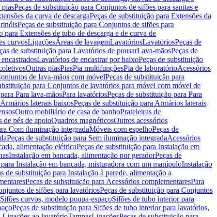
 pias
Peças de substituição para Conjuntos de sifões para sanitas e
tensões da curva de descarga
Peças de substituição para Extensões da
rinóis
Peças de substituição para Conjuntos de sifões para
ão para Extensões de tubo de descarga e de curva de
ões curvos
Ligações
Áreas de lavagem
Lavatórios
Lavatórios
Peças de
ças de substituição para Lavatórios de pousar
Lava-mãos
Peças de
 encastrados
Lavatórios de encastrar por baixo
Peças de substituição
coletivos
Outras pias
Pias
Pia multifunções
Pia de laboratório
Acessórios
onjuntos de lava-mãos com móvel
Peças de substituição para
ubstituição para Conjuntos de lavatórios para móvel com móvel de
 para Para lava-mãos
Para lavatórios
Peças de substituição para Para
Armários laterais baixos
Peças de substituição para Armários laterais
ensos
Outro mobiliário de casa de banho
Prateleiras de
 de pés de apoio
Quadros magnéticos
Outros acessórios
para Com iluminação integrada
Móveis com espelho
Peças de
ada
Peças de substituição para Sem iluminação integrada
Acessórios
ada, alimentação elétrica
Peças de substituição para Instalação em
has
Instalação em bancada, alimentação por gerador
Peças de
o para Instalação em bancada, misturadora com um manípulo
Instalação
s de substituição para Instalação à parede, alimentação a
mentares
Peças de substituição para Acessórios complementares
Para
njuntos de sifões para lavatórios
Peças de substituição para Conjuntos
a Sifões curvos, modelo poupa-espaço
Sifões de tubo interior para
paço
Peças de substituição para Sifões de tubo interior para lavatórios,
a Ligações ao lavatório
Tampas
Ligações
Peças de substituição para