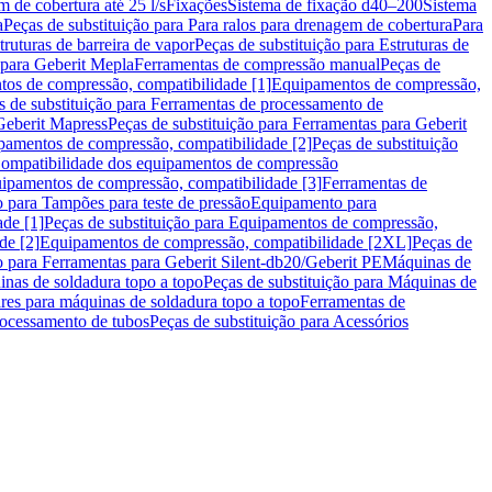
m de cobertura até 25 l/s
Fixações
Sistema de fixação d40–200
Sistema
a
Peças de substituição para Para ralos para drenagem de cobertura
Para
truturas de barreira de vapor
Peças de substituição para Estruturas de
 para Geberit Mepla
Ferramentas de compressão manual
Peças de
tos de compressão, compatibilidade [1]
Equipamentos de compressão,
s de substituição para Ferramentas de processamento de
Geberit Mapress
Peças de substituição para Ferramentas para Geberit
pamentos de compressão, compatibilidade [2]
Peças de substituição
 Compatibilidade dos equipamentos de compressão
uipamentos de compressão, compatibilidade [3]
Ferramentas de
o para Tampões para teste de pressão
Equipamento para
de [1]
Peças de substituição para Equipamentos de compressão,
de [2]
Equipamentos de compressão, compatibilidade [2XL]
Peças de
o para Ferramentas para Geberit Silent-db20/Geberit PE
Máquinas de
nas de soldadura topo a topo
Peças de substituição para Máquinas de
res para máquinas de soldadura topo a topo
Ferramentas de
rocessamento de tubos
Peças de substituição para Acessórios