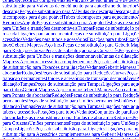
Omega
Acessórios complementares
Válvulas de enchimento e de desc
substituição para Válvulas de enchimento para autoclismo de interior
V
descarga
Peças de substituição para Válvulas de descarga
Descarga du
tricompostos para água potável
Tubos tricompostos para aquecimento
A
Reduções
Ângulo
Peças de substituição para Ângulo
Tês
Peças de subst
para Uniões e transições desmontáveis
Tampas
Peças de substituição 
roscada
Ligações para aquecimento
Peças de substituição para Ligaçõ
acessórios
Vedações para tubos e acessórios
Fixações para tubos
Fixaçõ
inox
Geberit Mapress Aço inox
Peças de substituição para Geberit Ma
para Reduções
Curvas
Peças de substituição para Curvas
Tês
Peças de s
substituição para Uniões e transições desmontáveis
Juntas de dilatação
Mapress Aço inox, acessórios complementares
Peças de substituição 
de substituição para Fixações para ligações
Vedantes
Geberit Mapress
abocardar
Reduções
Peças de substituição para Reduções
Curvas
Peças 
transição permanentes
Uniões e acessórios de transição desmontáveis
P
dilatação
Tampas
Peças de substituição para Tampas
Ligações para aqu
para tubos
Geberit Mapress Aço carbono
Geberit Mapress Aço carbon
para Pontas de abocardar
Reduções
Peças de substituição para Reduçõ
permanentes
Peças de substituição para Uniões permanentes
Uniões e 
dilatação
Tampas
Peças de substituição para Tampas
Ligações para aqu
tubos e acessórios
Fixações para tubos
Vedantes
Conjuntos de parafuso 
abocardar
Peças de substituição para Pontas de abocardar
Reduções
Peç
para Cruzetas
Uniões permanentes
Peças de substituição para Uniões 
Tampas
Ligações
Peças de substituição para Ligações
Ligações para a
substituição para Acessórios complementares para Geberit Mapress C