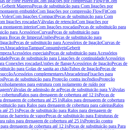
as de corte esféricas
Com ligações por compressão FlowFit
Com
 Geberit Mapress
Peças de substituição para Com ligações por
ra montagem embutido
Com ligações por compressão FlowFit
Com
o Volex
Com ligações Compact
Peças de substituição para Com
m ligações roscadas
Válvulas de retenção
Com ligações por
ra montagem interior
Com ligações roscadas
Peças de substituição para
uição para Acessórios
Curvas
Peças de substituição para
 para Bocas de limpeza
Uniões
Peças de substituição para
 ligação
Peças de substituição para Acessórios de ligação
Curvas de
res
Abraçadeiras
Tampas
Consumíveis
Geberit
limpeza
Acessórios especiais
Peças de substituição para Acessórios
idade
Peças de substituição para Ligações de continuidade
Acessórios
para Conexões roscadas
Uniões de flange
Acessórios de ligação
Peças de
stituição para Golas de sanita ao chão
Tubos de ligação
Peças de
 sucção
Acessórios complementares
Abraçadeiras
Fixações para
os
Peças de substituição para Proteção contra incêndios
Proteção
ico
Isolamentos para estrutura com isolamento de ruído por
enagem
Válvulas de admissão de ar
Peças de substituição para Válvulas
e cobertura
Ralos para drenagem de cobertura até 12 l/s
Peças de
a drenagem de cobertura até 25 l/s
Ralos para drenagem de cobertura
bstituição para Ralos para drenagem de cobertura para caleiras
Ralos
 até 25 l/s
Peças de substituição para Ralos para drenagem de
turas de barreira de vapor
Peças de substituição para Estruturas de
ara ralos para drenagem de cobertura até 25 l/s
Proteção contra
 para drenagem de cobertura até 12 l/s
Peças de substituição para Para