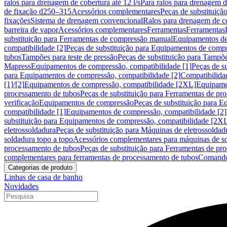
ralos para drenagem de cobertura até 12 l/s
Para ralos para drenagem de
de fixação d250–315
Acessórios complementares
Peças de substituiçã
fixações
Sistema de drenagem convencional
Ralos para drenagem de c
barreira de vapor
Acessórios complementares
Ferramentas
Ferramentas
substituição para Ferramentas de compressão manual
Equipamentos de
compatibilidade [2]
Peças de substituição para Equipamentos de compr
tubos
Tampões para teste de pressão
Peças de substituição para Tampõe
Mapress
Equipamentos de compressão, compatibilidade [1]
Peças de s
para Equipamentos de compressão, compatibilidade [2]
Compatibilida
[1]/[2]
Equipamentos de compressão, compatibilidade [2XL]
Equipamen
processamento de tubos
Peças de substituição para Ferramentas de pr
verificação
Equipamentos de compressão
Peças de substituição para 
compatibilidade [1]
Equipamentos de compressão, compatibilidade [2]
substituição para Equipamentos de compressão, compatibilidade [2X
eletrossoldadura
Peças de substituição para Máquinas de eletrossoldad
soldadura topo a topo
Acessórios complementares para máquinas de so
processamento de tubos
Peças de substituição para Ferramentas de pr
complementares para ferramentas de processamento de tubos
Comando
Categorias de produto
Linhas de casa de banho
Novidades