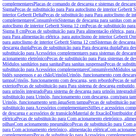
complementares
Placas de comando de descarga e sistemas de descarga
Sigma
Peças de substituição para Para autoclismo de interior Geberit 
interior Geberit Delta
Peças de substituição para Para autoclismo de in
complementares
Consumíveis
Sistemas de descarga para sanitas com a
autoclismo de interior Geberit Sigma 12 cm
Peças de substituição para
Sigma 8 cm
Peças de substituição para Para alimentação elétrica, para
para Para alimentação elétrica, para autoclismo de interior Geberit 
para autoclismo de interior Geberit Sigma 12 cm
Sistemas de descarga
descarga dupla
Peças de substituição para Para descarga dupla
Para de
substituição para Acessórios complementares para sistemas de descarg
acionamento eletrónico
Peças de substituição para Para sistemas de d
Módulos sanitários para sanitas
Para sanitas suspensas
Peças de substit
substituição para Acessórios complementares
Consumíveis
Módulos san
bidés suspensos e ao chão
Urinóis
Urinóis, funcionamento com descar
tampa
Urinóis, funcionamento com descarga, sem rebordo
Peças de su
exterior
Peças de substituição para Para sistema de descarga embutido
para urinóis integrado
Para sistema de descarga para urinóis integrado
substituição para Urinóis, funcionamento com descarga, com/para ta
Urinóis, funcionamento sem água
Sem tampa
Peças de substituição p
substituição para Acessórios complementares
Sifões e acessórios comp
de descarga e acessórios de transição
Material de fixação
Distribuidor 
elétrica
Peças de substituição para Com acionamento eletrónico, alimen
pilhas
Com acionamento pneumático
Peças de substituição para Com 
para Com acionamento eletrónico, alimentação elétrica
Com acionament
complementares
Peças de substituição para Acessórios complementare