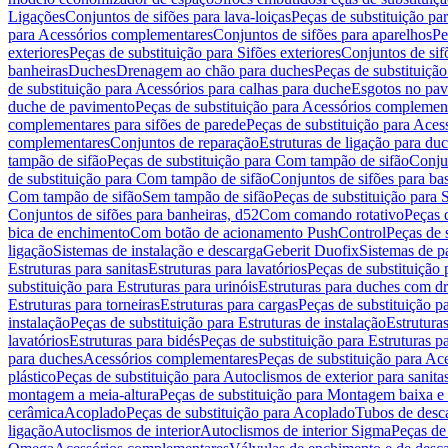
Ligações
Conjuntos de sifões para lava-loiças
Peças de substituição par
para Acessórios complementares
Conjuntos de sifões para aparelhos
Pe
exteriores
Peças de substituição para Sifões exteriores
Conjuntos de sif
banheiras
Duches
Drenagem ao chão para duches
Peças de substituiçã
de substituição para Acessórios para calhas para duche
Esgotos no pav
duche de pavimento
Peças de substituição para Acessórios complemen
complementares para sifões de parede
Peças de substituição para Aces
complementares
Conjuntos de reparação
Estruturas de ligação para du
tampão de sifão
Peças de substituição para Com tampão de sifão
Conjun
de substituição para Com tampão de sifão
Conjuntos de sifões para ba
Com tampão de sifão
Sem tampão de sifão
Peças de substituição para
Conjuntos de sifões para banheiras, d52
Com comando rotativo
Peças 
bica de enchimento
Com botão de acionamento PushControl
Peças de 
ligação
Sistemas de instalação e descarga
Geberit Duofix
Sistemas de p
Estruturas para sanitas
Estruturas para lavatórios
Peças de substituição 
substituição para Estruturas para urinóis
Estruturas para duches com d
Estruturas para torneiras
Estruturas para cargas
Peças de substituição pa
instalação
Peças de substituição para Estruturas de instalação
Estruturas
lavatórios
Estruturas para bidés
Peças de substituição para Estruturas p
para duches
Acessórios complementares
Peças de substituição para A
plástico
Peças de substituição para Autoclismos de exterior para sanitas
montagem a meia-altura
Peças de substituição para Montagem baixa e
cerâmica
Acoplado
Peças de substituição para Acoplado
Tubos de desca
ligação
Autoclismos de interior
Autoclismos de interior Sigma
Peças de