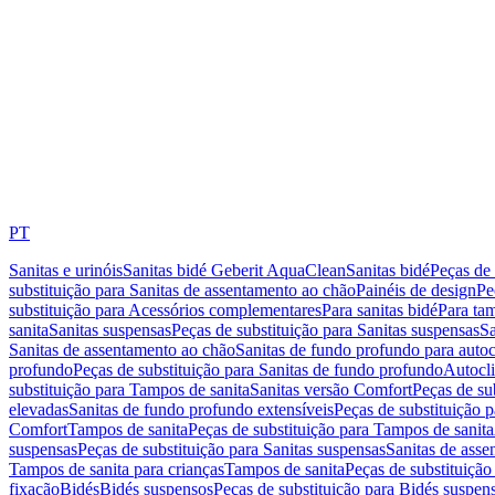
PT
Sanitas e urinóis
Sanitas bidé Geberit AquaClean
Sanitas bidé
Peças de 
substituição para Sanitas de assentamento ao chão
Painéis de design
Pe
substituição para Acessórios complementares
Para sanitas bidé
Para tam
sanita
Sanitas suspensas
Peças de substituição para Sanitas suspensas
Sa
Sanitas de assentamento ao chão
Sanitas de fundo profundo para autoc
profundo
Peças de substituição para Sanitas de fundo profundo
Autocli
substituição para Tampos de sanita
Sanitas versão Comfort
Peças de su
elevadas
Sanitas de fundo profundo extensíveis
Peças de substituição 
Comfort
Tampos de sanita
Peças de substituição para Tampos de sanita
suspensas
Peças de substituição para Sanitas suspensas
Sanitas de ass
Tampos de sanita para crianças
Tampos de sanita
Peças de substituição
fixação
Bidés
Bidés suspensos
Peças de substituição para Bidés suspen