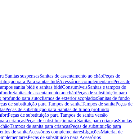
ara Sanitas suspensas
Sanitas de assentamento ao chão
Peças de
tituição para Para sanitas bidé
Acessórios complementares
Peças de
tampos sanita bidé e sanitas bidé
Consumíveis
Sanitas e tampos de
rofundo
Sanitas de assentamento ao chão
Peças de substituição para
o profundo para autoclismos de exterior acoplados
Sanitas de fundo
ças de substituição para Tampos de sanita
Tampos de sanita
Peças de
das
Peças de substituição para Sanitas de fundo profundo
fort
Peças de substituição para Tampos de sanita versão
para crianças
Peças de substituição para Sanitas para crianças
Sanitas
 chão
Tampos de sanita para crianças
Peças de substituição para
entos de sanita
Acessórios complementares
Ligações
Material de
omplementares
Peças de substituição para Acessórios