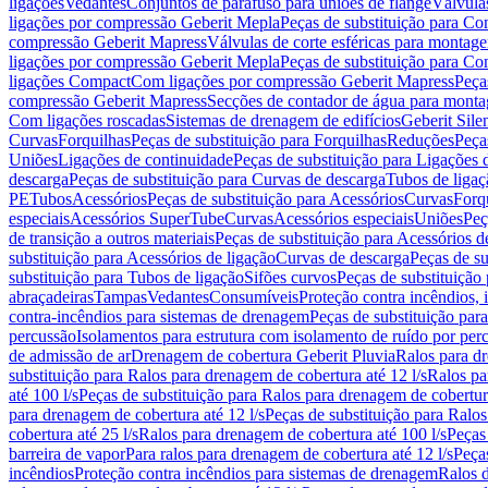
ligações
Vedantes
Conjuntos de parafuso para uniões de flange
Válvula
ligações por compressão Geberit Mepla
Peças de substituição para C
compressão Geberit Mapress
Válvulas de corte esféricas para monta
ligações por compressão Geberit Mepla
Peças de substituição para C
ligações Compact
Com ligações por compressão Geberit Mapress
Peça
compressão Geberit Mapress
Secções de contador de água para monta
Com ligações roscadas
Sistemas de drenagem de edifícios
Geberit Sile
Curvas
Forquilhas
Peças de substituição para Forquilhas
Reduções
Peça
Uniões
Ligações de continuidade
Peças de substituição para Ligações 
descarga
Peças de substituição para Curvas de descarga
Tubos de ligaç
PE
Tubos
Acessórios
Peças de substituição para Acessórios
Curvas
Forq
especiais
Acessórios SuperTube
Curvas
Acessórios especiais
Uniões
Peç
de transição a outros materiais
Peças de substituição para Acessórios de
substituição para Acessórios de ligação
Curvas de descarga
Peças de su
substituição para Tubos de ligação
Sifões curvos
Peças de substituição
abraçadeiras
Tampas
Vedantes
Consumíveis
Proteção contra incêndios,
contra-incêndios para sistemas de drenagem
Peças de substituição par
percussão
Isolamentos para estrutura com isolamento de ruído por per
de admissão de ar
Drenagem de cobertura Geberit Pluvia
Ralos para d
substituição para Ralos para drenagem de cobertura até 12 l/s
Ralos pa
até 100 l/s
Peças de substituição para Ralos para drenagem de cobertura
para drenagem de cobertura até 12 l/s
Peças de substituição para Ralos
cobertura até 25 l/s
Ralos para drenagem de cobertura até 100 l/s
Peças
barreira de vapor
Para ralos para drenagem de cobertura até 12 l/s
Peças
incêndios
Proteção contra incêndios para sistemas de drenagem
Ralos 