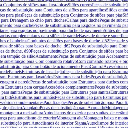
a Conjuntos de sifões para lava-loiças
Sifões curvos
Peças de substituiç
ças de substituição para Conjuntos de sifões para aparelhos
Sifões embu
ões para pias
Peças de substituição para Conjuntos de sifões para pias
Si
o para Drenagem ao chão para duches
Calhas para duche
Peças de substi
imento para duche
Peças de substituição para Esgotos no pavimento pa
tares para esgotos no pavimento para duche de pavimento
Sifões de par
sórios complementares para sifões de parede
Bases de duche e superfíci
ches e banheiras
Conjuntos de sifões para bases de duche, d52
Peças de s
tos de sifões para bases de duche, d62
Peças de substituição para Conj
ses de duche, d90
Peças de substituição para Conjuntos de sifões para b
 Sem tampão de sifão
Acabamento
Peças de substituição para Acabament
de substituição para Com comando rotativo
Com comando rotativo e bic
substituição para Com botão de acionamento PushControl
Acessórios co
arede
Painéis
Estruturas de instalação
Peças de substituição para Estrutura
para Estruturas para lavatórios
Estruturas para bidés
Peças de substituição
renagem à parede
Peças de substituição para Estruturas para duches co
ra Estruturas para cargas
Acessórios complementares
Peças de substitu
 para sanitas
Peças de substituição para Estruturas para sanitas
Estruturas
ara bidés
Estruturas para urinóis
Peças de substituição para Estruturas par
cessórios complementares
Para fixações
Peças de substituição para Para f
, de plástico
Acoplado
Peças de substituição para Acoplado
Montagem al
 montagem a meia-altura
Autoclismos de exterior para sanitas, de cerâm
rga para autoclismo de exterior
Montagem alta
Montagem baixa e monta
 substituição para Autoclismos de interior Sigma
Autoclismos de interi