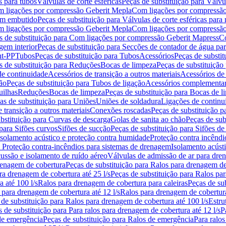
s para tubos
Válvulas de corte esféricas
Peças de substituição para Válvul
om ligações por compressão Geberit Mepla
Com ligações por compressão
gem embutido
Peças de substituição para Válvulas de corte esféricas pa
om ligações por compressão Geberit Mepla
Com ligações por compressã
s de substituição para Com ligações por compressão Geberit Mapress
Co
gem interior
Peças de substituição para Secções de contador de água pa
nt-PP
Tubos
Peças de substituição para Tubos
Acessórios
Peças de substit
s de substituição para Reduções
Bocas de limpeza
Peças de substituição
de continuidade
Acessórios de transição a outros materiais
Acessórios de
ão
Peças de substituição para Tubos de ligação
Acessórios complementa
uilhas
Reduções
Bocas de limpeza
Peças de substituição para Bocas de 
as de substituição para Uniões
Uniões de soldadura
Ligações de continu
 transição a outros materiais
Conexões roscadas
Peças de substituição 
bstituição para Curvas de descarga
Golas de sanita ao chão
Peças de sub
 para Sifões curvos
Sifões de sucção
Peças de substituição para Sifões de
 isolamento acústico e proteção contra humidade
Proteção contra incêndi
a Proteção contra-incêndios para sistemas de drenagem
Isolamento acúst
cussão e isolamento de ruído aéreo
Válvulas de admissão de ar para dr
renagem de cobertura
Peças de substituição para Ralos para drenagem d
ra drenagem de cobertura até 25 l/s
Peças de substituição para Ralos par
 até 100 l/s
Ralos para drenagem de cobertura para caleiras
Peças de su
 para drenagem de cobertura até 12 l/s
Ralos para drenagem de cobertura
 de substituição para Ralos para drenagem de cobertura até 100 l/s
Estru
 de substituição para Para ralos para drenagem de cobertura até 12 l/s
P
de emergência
Peças de substituição para Ralos de emergência
Para ralos