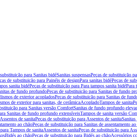
substituição para Sanitas bidé
Sanitas suspensas
Peças de substituição p
ças de substituição para Painéis de design
Para sanitas bidé
Peças de subs
pos sanita bidé
Peças de substituição para Para tampos sanita bidé
Para 
nitas de fundo profundo
Peças de substituição para Sanitas de fundo p
lismos de exterior acoplados
Peças de substituição para Sanitas de fund
smos de exterior para sanitas, de cerâmica
Acoplado
Tampos de sanita
Pe
bstituição para Sanitas versão Comfort
Sanitas de fundo profundo eleva
para Sanitas de fundo profundo extensíveis
Tampos de sanita versão Com
Assentos de sanita
Peças de substituição para Assentos de sanita
Sanitas 
entamento ao chão
Peças de substituição para Sanitas de assentamento ao
 para Tampos de sanita
Assentos de sanita
Peças de substituição para Ass
sos
Bidés ao chão
Peças de substituição para Bidés ao chão
Acessórios c