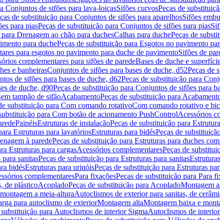
a Conjuntos de sifões para lava-loiças
Sifões curvos
Peças de substituiç
ças de substituição para Conjuntos de sifões para aparelhos
Sifões embu
ões para pias
Peças de substituição para Conjuntos de sifões para pias
Si
o para Drenagem ao chão para duches
Calhas para duche
Peças de substi
imento para duche
Peças de substituição para Esgotos no pavimento pa
tares para esgotos no pavimento para duche de pavimento
Sifões de par
sórios complementares para sifões de parede
Bases de duche e superfíci
ches e banheiras
Conjuntos de sifões para bases de duche, d52
Peças de s
tos de sifões para bases de duche, d62
Peças de substituição para Conj
ses de duche, d90
Peças de substituição para Conjuntos de sifões para b
 Sem tampão de sifão
Acabamento
Peças de substituição para Acabament
de substituição para Com comando rotativo
Com comando rotativo e bic
substituição para Com botão de acionamento PushControl
Acessórios co
arede
Painéis
Estruturas de instalação
Peças de substituição para Estrutura
para Estruturas para lavatórios
Estruturas para bidés
Peças de substituição
renagem à parede
Peças de substituição para Estruturas para duches co
ra Estruturas para cargas
Acessórios complementares
Peças de substitu
 para sanitas
Peças de substituição para Estruturas para sanitas
Estruturas
ara bidés
Estruturas para urinóis
Peças de substituição para Estruturas par
cessórios complementares
Para fixações
Peças de substituição para Para f
, de plástico
Acoplado
Peças de substituição para Acoplado
Montagem al
 montagem a meia-altura
Autoclismos de exterior para sanitas, de cerâm
rga para autoclismo de exterior
Montagem alta
Montagem baixa e monta
 substituição para Autoclismos de interior Sigma
Autoclismos de interi