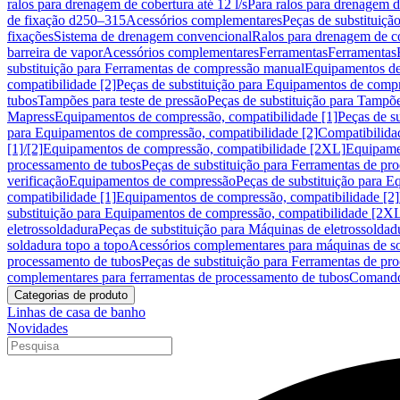
ralos para drenagem de cobertura até 12 l/s
Para ralos para drenagem de
de fixação d250–315
Acessórios complementares
Peças de substituiçã
fixações
Sistema de drenagem convencional
Ralos para drenagem de c
barreira de vapor
Acessórios complementares
Ferramentas
Ferramentas
substituição para Ferramentas de compressão manual
Equipamentos de
compatibilidade [2]
Peças de substituição para Equipamentos de compr
tubos
Tampões para teste de pressão
Peças de substituição para Tampõe
Mapress
Equipamentos de compressão, compatibilidade [1]
Peças de s
para Equipamentos de compressão, compatibilidade [2]
Compatibilida
[1]/[2]
Equipamentos de compressão, compatibilidade [2XL]
Equipamen
processamento de tubos
Peças de substituição para Ferramentas de pr
verificação
Equipamentos de compressão
Peças de substituição para 
compatibilidade [1]
Equipamentos de compressão, compatibilidade [2]
substituição para Equipamentos de compressão, compatibilidade [2X
eletrossoldadura
Peças de substituição para Máquinas de eletrossoldad
soldadura topo a topo
Acessórios complementares para máquinas de so
processamento de tubos
Peças de substituição para Ferramentas de pr
complementares para ferramentas de processamento de tubos
Comando
Categorias de produto
Linhas de casa de banho
Novidades