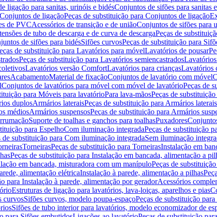
de ligação para sanitas, urinóis e bidés
Conjuntos de sifões para sanitas e
Conjuntos de ligação
Peças de substituição para Conjuntos de ligação
Ex
ões de PVC
Acessórios de transição e de união
Conjuntos de sifões para u
tensões de tubo de descarga e de curva de descarga
Peças de substituiç
juntos de sifões para bidés
Sifões curvos
Peças de substituição para Sif
eças de substituição para Lavatórios para móvel
Lavatórios de pousar
Pe
trados
Peças de substituição para Lavatórios semiencastrados
Lavatórios
coletivos
Lavatórios versão Comfort
Lavatórios para crianças
Lavatórios 
res
Acabamento
Material de fixação
Conjuntos de lavatório com móvel
C
l
Conjuntos de lavatórios para móvel com móvel de lavatório
Peças de s
ituição para Móveis para lavatório
Para lava-mãos
Peças de substituição
rios duplos
Armários laterais
Peças de substituição para Armários laterais
os médios
Armários suspensos
Peças de substituição para Armários susp
arrumação
Suporte de toalhas e ganchos para toalhas
Puxadores
Conjuntos
tituição para Espelho
Com iluminação integrada
Peças de substituição 
 de substituição para Com iluminação integrada
Sem iluminação integr
orneiras
Torneiras
Peças de substituição para Torneiras
Instalação em banc
lhas
Peças de substituição para Instalação em bancada, alimentação a pil
alação em bancada, misturadora com um manípulo
Peças de substituiçã
arede, alimentação elétrica
Instalação à parede, alimentação a pilhas
Peça
ão para Instalação à parede, alimentação por gerador
Acessórios comple
ório
Estruturas de ligação para lavatórios, lava-loiças, aparelhos e pias
Co
s curvos
Sifões curvos, modelo poupa-espaço
Peças de substituição par
rios
Sifões de tubo interior para lavatórios, modelo economizador de es
ão para Sifões embutidos
Ligações ao lavatório
Peças de substituição par