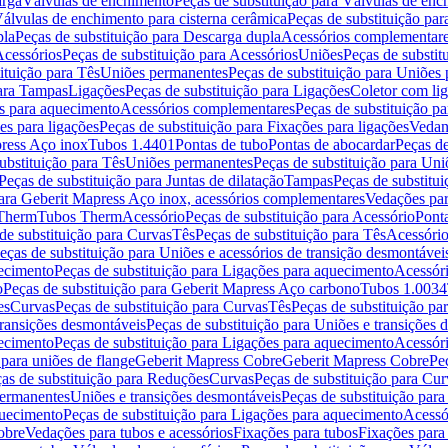
arga
Válvulas de enchimento
Peças de substituição para Válvulas de en
álvulas de enchimento para cisterna cerâmica
Peças de substituição par
pla
Peças de substituição para Descarga dupla
Acessórios complementar
cessórios
Peças de substituição para Acessórios
Uniões
Peças de substit
ituição para Tês
Uniões permanentes
Peças de substituição para Uniões
para Tampas
Ligações
Peças de substituição para Ligações
Coletor com li
es para aquecimento
Acessórios complementares
Peças de substituição p
es para ligações
Peças de substituição para Fixações para ligações
Vedan
press Aço inox
Tubos 1.4401
Pontas de tubo
Pontas de abocardar
Peças de
ubstituição para Tês
Uniões permanentes
Peças de substituição para Un
Peças de substituição para Juntas de dilatação
Tampas
Peças de substitu
para Geberit Mapress Aço inox, acessórios complementares
Vedações par
 Therm
Tubos Therm
Acessório
Peças de substituição para Acessório
Pont
de substituição para Curvas
Tês
Peças de substituição para Tês
Acessório
eças de substituição para Uniões e acessórios de transição desmontávei
ecimento
Peças de substituição para Ligações para aquecimento
Acessór
o
Peças de substituição para Geberit Mapress Aço carbono
Tubos 1.0034
es
Curvas
Peças de substituição para Curvas
Tês
Peças de substituição pa
transições desmontáveis
Peças de substituição para Uniões e transições 
ecimento
Peças de substituição para Ligações para aquecimento
Acessór
para uniões de flange
Geberit Mapress Cobre
Geberit Mapress Cobre
Pe
as de substituição para Reduções
Curvas
Peças de substituição para Cur
permanentes
Uniões e transições desmontáveis
Peças de substituição par
quecimento
Peças de substituição para Ligações para aquecimento
Acessó
obre
Vedações para tubos e acessórios
Fixações para tubos
Fixações para