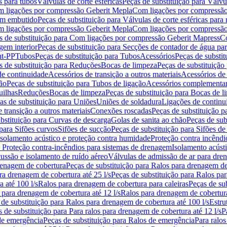
s para tubos
Válvulas de corte esféricas
Peças de substituição para Válvul
om ligações por compressão Geberit Mepla
Com ligações por compressão
gem embutido
Peças de substituição para Válvulas de corte esféricas pa
om ligações por compressão Geberit Mepla
Com ligações por compressã
s de substituição para Com ligações por compressão Geberit Mapress
Co
gem interior
Peças de substituição para Secções de contador de água pa
nt-PP
Tubos
Peças de substituição para Tubos
Acessórios
Peças de substit
s de substituição para Reduções
Bocas de limpeza
Peças de substituição
de continuidade
Acessórios de transição a outros materiais
Acessórios de
ão
Peças de substituição para Tubos de ligação
Acessórios complementa
uilhas
Reduções
Bocas de limpeza
Peças de substituição para Bocas de 
as de substituição para Uniões
Uniões de soldadura
Ligações de continu
 transição a outros materiais
Conexões roscadas
Peças de substituição 
bstituição para Curvas de descarga
Golas de sanita ao chão
Peças de sub
 para Sifões curvos
Sifões de sucção
Peças de substituição para Sifões de
 isolamento acústico e proteção contra humidade
Proteção contra incêndi
a Proteção contra-incêndios para sistemas de drenagem
Isolamento acúst
cussão e isolamento de ruído aéreo
Válvulas de admissão de ar para dr
renagem de cobertura
Peças de substituição para Ralos para drenagem d
ra drenagem de cobertura até 25 l/s
Peças de substituição para Ralos par
 até 100 l/s
Ralos para drenagem de cobertura para caleiras
Peças de su
 para drenagem de cobertura até 12 l/s
Ralos para drenagem de cobertura
 de substituição para Ralos para drenagem de cobertura até 100 l/s
Estru
 de substituição para Para ralos para drenagem de cobertura até 12 l/s
P
de emergência
Peças de substituição para Ralos de emergência
Para ralos