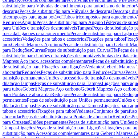
Omega
Acessórios complementares
Válvulas de enchimento e de desc
substituição para Válvulas de enchimento para autoclismo de interior
V
descarga
Peças de substituição para Válvulas de descarga
Descarga du
tricompostos para água potável
Tubos tricompostos para aquecimento
A
Reduções
Ângulo
Peças de substituição para Ângulo
Tês
Peças de subst
para Uniões e transições desmontáveis
Tampas
Peças de substituição 
roscada
Ligações para aquecimento
Peças de substituição para Ligaçõ
acessórios
Vedações para tubos e acessórios
Fixações para tubos
Fixaçõ
inox
Geberit Mapress Aço inox
Peças de substituição para Geberit Ma
para Reduções
Curvas
Peças de substituição para Curvas
Tês
Peças de s
substituição para Uniões e transições desmontáveis
Juntas de dilatação
Mapress Aço inox, acessórios complementares
Peças de substituição 
de substituição para Fixações para ligações
Vedantes
Geberit Mapress
abocardar
Reduções
Peças de substituição para Reduções
Curvas
Peças 
transição permanentes
Uniões e acessórios de transição desmontáveis
P
dilatação
Tampas
Peças de substituição para Tampas
Ligações para aqu
para tubos
Geberit Mapress Aço carbono
Geberit Mapress Aço carbon
para Pontas de abocardar
Reduções
Peças de substituição para Reduçõ
permanentes
Peças de substituição para Uniões permanentes
Uniões e 
dilatação
Tampas
Peças de substituição para Tampas
Ligações para aqu
tubos e acessórios
Fixações para tubos
Vedantes
Conjuntos de parafuso 
abocardar
Peças de substituição para Pontas de abocardar
Reduções
Peç
para Cruzetas
Uniões permanentes
Peças de substituição para Uniões 
Tampas
Ligações
Peças de substituição para Ligações
Ligações para a
substituição para Acessórios complementares para Geberit Mapress C