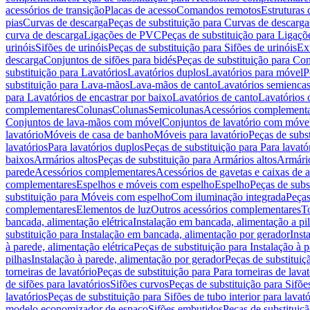
acessórios de transição
Placas de acesso
Comandos remotos
Estruturas 
pias
Curvas de descarga
Peças de substituição para Curvas de descarga
curva de descarga
Ligações de PVC
Peças de substituição para Ligaç
urinóis
Sifões de urinóis
Peças de substituição para Sifões de urinóis
Ex
descarga
Conjuntos de sifões para bidés
Peças de substituição para Con
substituição para Lavatórios
Lavatórios duplos
Lavatórios para móvel
P
substituição para Lava-mãos
Lava-mãos de canto
Lavatórios semiencas
para Lavatórios de encastrar por baixo
Lavatórios de canto
Lavatórios 
complementares
Colunas
Colunas
Semicolunas
Acessórios complementa
Conjuntos de lava-mãos com móvel
Conjuntos de lavatório com móve
lavatório
Móveis de casa de banho
Móveis para lavatório
Peças de subst
lavatórios
Para lavatórios duplos
Peças de substituição para Para lavató
baixos
Armários altos
Peças de substituição para Armários altos
Armári
parede
Acessórios complementares
Acessórios de gavetas e caixas de 
complementares
Espelhos e móveis com espelho
Espelho
Peças de subs
substituição para Móveis com espelho
Com iluminação integrada
Peças
complementares
Elementos de luz
Outros acessórios complementares
T
bancada, alimentação elétrica
Instalação em bancada, alimentação a pi
substituição para Instalação em bancada, alimentação por gerador
Inst
à parede, alimentação elétrica
Peças de substituição para Instalação à p
pilhas
Instalação à parede, alimentação por gerador
Peças de substituiç
torneiras de lavatório
Peças de substituição para Para torneiras de lavat
de sifões para lavatórios
Sifões curvos
Peças de substituição para Sifõe
lavatórios
Peças de substituição para Sifões de tubo interior para lavató
modelo economizador de espaço
Sifões embutidos
Peças de substituiç