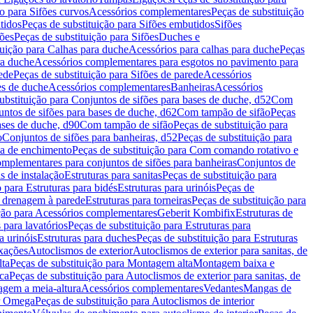
ão para Sifões curvos
Acessórios complementares
Peças de substituição
tidos
Peças de substituição para Sifões embutidos
Sifões
fões
Peças de substituição para Sifões
Duches e
tuição para Calhas para duche
Acessórios para calhas para duche
Peças
ra duche
Acessórios complementares para esgotos no pavimento para
ede
Peças de substituição para Sifões de parede
Acessórios
es de duche
Acessórios complementares
Banheiras
Acessórios
ubstituição para Conjuntos de sifões para bases de duche, d52
Com
untos de sifões para bases de duche, d62
Com tampão de sifão
Peças
ases de duche, d90
Com tampão de sifão
Peças de substituição para
o
Conjuntos de sifões para banheiras, d52
Peças de substituição para
a de enchimento
Peças de substituição para Com comando rotativo e
mplementares para conjuntos de sifões para banheiras
Conjuntos de
s de instalação
Estruturas para sanitas
Peças de substituição para
 para Estruturas para bidés
Estruturas para urinóis
Peças de
m drenagem à parede
Estruturas para torneiras
Peças de substituição para
ição para Acessórios complementares
Geberit Kombifix
Estruturas de
 para lavatórios
Peças de substituição para Estruturas para
a urinóis
Estruturas para duches
Peças de substituição para Estruturas
ixações
Autoclismos de exterior
Autoclismos de exterior para sanitas, de
ta
Peças de substituição para Montagem alta
Montagem baixa e
ica
Peças de substituição para Autoclismos de exterior para sanitas, de
gem a meia-altura
Acessórios complementares
Vedantes
Mangas de
or Omega
Peças de substituição para Autoclismos de interior