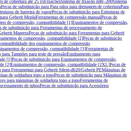
m de cobertura até 25 l/s
Fixações
Sistema de fixação d40–200
Sistema
a
Peças de substituição para Para ralos para drenagem de cobertura
Para
truturas de barreira de vapor
Peças de substituição para Estruturas de
 para Geberit Mepla
Ferramentas de compressão manual
Peças de
tos de compressão, compatibilidade [1]
Equipamentos de compressão,
s de substituição para Ferramentas de processamento de
Geberit Mapress
Peças de substituição para Ferramentas para Geberit
pamentos de compressão, compatibilidade [2]
Peças de substituição
 Compatibilidade dos equipamentos de compressão
uipamentos de compressão, compatibilidade [3]
Ferramentas de
o para Tampões para teste de pressão
Equipamento para
de [1]
Peças de substituição para Equipamentos de compressão,
de [2]
Equipamentos de compressão, compatibilidade [2XL]
Peças de
o para Ferramentas para Geberit Silent-db20/Geberit PE
Máquinas de
nas de soldadura topo a topo
Peças de substituição para Máquinas de
res para máquinas de soldadura topo a topo
Ferramentas de
rocessamento de tubos
Peças de substituição para Acessórios