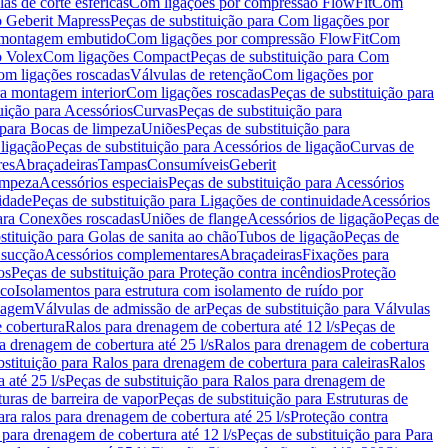
as de corte esféricas
Com ligações por compressão FlowFit
Com
 Geberit Mapress
Peças de substituição para Com ligações por
ra montagem embutido
Com ligações por compressão FlowFit
Com
o Volex
Com ligações Compact
Peças de substituição para Com
m ligações roscadas
Válvulas de retenção
Com ligações por
ra montagem interior
Com ligações roscadas
Peças de substituição para
uição para Acessórios
Curvas
Peças de substituição para
 para Bocas de limpeza
Uniões
Peças de substituição para
 ligação
Peças de substituição para Acessórios de ligação
Curvas de
res
Abraçadeiras
Tampas
Consumíveis
Geberit
limpeza
Acessórios especiais
Peças de substituição para Acessórios
idade
Peças de substituição para Ligações de continuidade
Acessórios
para Conexões roscadas
Uniões de flange
Acessórios de ligação
Peças de
stituição para Golas de sanita ao chão
Tubos de ligação
Peças de
 sucção
Acessórios complementares
Abraçadeiras
Fixações para
os
Peças de substituição para Proteção contra incêndios
Proteção
ico
Isolamentos para estrutura com isolamento de ruído por
enagem
Válvulas de admissão de ar
Peças de substituição para Válvulas
e cobertura
Ralos para drenagem de cobertura até 12 l/s
Peças de
a drenagem de cobertura até 25 l/s
Ralos para drenagem de cobertura
bstituição para Ralos para drenagem de cobertura para caleiras
Ralos
 até 25 l/s
Peças de substituição para Ralos para drenagem de
turas de barreira de vapor
Peças de substituição para Estruturas de
ara ralos para drenagem de cobertura até 25 l/s
Proteção contra
 para drenagem de cobertura até 12 l/s
Peças de substituição para Para