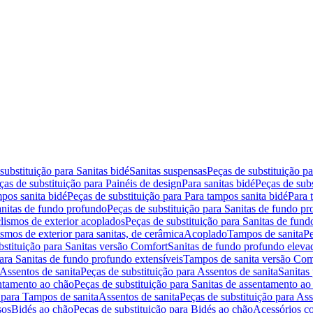
substituição para Sanitas bidé
Sanitas suspensas
Peças de substituição p
ças de substituição para Painéis de design
Para sanitas bidé
Peças de subs
pos sanita bidé
Peças de substituição para Para tampos sanita bidé
Para 
nitas de fundo profundo
Peças de substituição para Sanitas de fundo p
lismos de exterior acoplados
Peças de substituição para Sanitas de fund
smos de exterior para sanitas, de cerâmica
Acoplado
Tampos de sanita
Pe
bstituição para Sanitas versão Comfort
Sanitas de fundo profundo eleva
para Sanitas de fundo profundo extensíveis
Tampos de sanita versão Com
Assentos de sanita
Peças de substituição para Assentos de sanita
Sanitas 
entamento ao chão
Peças de substituição para Sanitas de assentamento ao
 para Tampos de sanita
Assentos de sanita
Peças de substituição para Ass
sos
Bidés ao chão
Peças de substituição para Bidés ao chão
Acessórios c