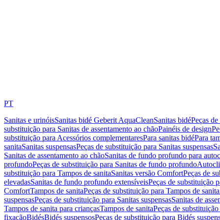
PT
Sanitas e urinóis
Sanitas bidé Geberit AquaClean
Sanitas bidé
Peças de 
substituição para Sanitas de assentamento ao chão
Painéis de design
Pe
substituição para Acessórios complementares
Para sanitas bidé
Para tam
sanita
Sanitas suspensas
Peças de substituição para Sanitas suspensas
Sa
Sanitas de assentamento ao chão
Sanitas de fundo profundo para autoc
profundo
Peças de substituição para Sanitas de fundo profundo
Autocli
substituição para Tampos de sanita
Sanitas versão Comfort
Peças de su
elevadas
Sanitas de fundo profundo extensíveis
Peças de substituição 
Comfort
Tampos de sanita
Peças de substituição para Tampos de sanita
suspensas
Peças de substituição para Sanitas suspensas
Sanitas de ass
Tampos de sanita para crianças
Tampos de sanita
Peças de substituição
fixação
Bidés
Bidés suspensos
Peças de substituição para Bidés suspen