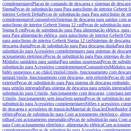
complementares
Placas de comando de descarga e sistemas de descarga
Sigma
Peças de substituição para Para autoclismo de interior Geberit 
interior Geberit Delta
Peças de substituição para Para autoclismo de in
complementares
Consumíveis
Sistemas de descarga para sanitas com a
autoclismo de interior Geberit Sigma 12 cm
Peças de substituição para
Sigma 8 cm
Peças de substituição para Para alimentação elétrica, para
para Para alimentação elétrica, para autoclismo de interior Geberit 
para autoclismo de interior Geberit Sigma 12 cm
Sistemas de descarga
descarga dupla
Peças de substituição para Para descarga dupla
Para de
substituição para Acessórios complementares para sistemas de descarg
acionamento eletrónico
Peças de substituição para Para sistemas de d
Módulos sanitários para sanitas
Para sanitas suspensas
Peças de substit
substituição para Acessórios complementares
Consumíveis
Módulos san
bidés suspensos e ao chão
Urinóis
Urinóis, funcionamento com descar
tampa
Urinóis, funcionamento com descarga, sem rebordo
Peças de su
exterior
Peças de substituição para Para sistema de descarga embutido
para urinóis integrado
Para sistema de descarga para urinóis integrado
substituição para Urinóis, funcionamento com descarga, com/para ta
Urinóis, funcionamento sem água
Sem tampa
Peças de substituição p
substituição para Acessórios complementares
Sifões e acessórios comp
de descarga e acessórios de transição
Material de fixação
Distribuidor 
elétrica
Peças de substituição para Com acionamento eletrónico, alimen
pilhas
Com acionamento pneumático
Peças de substituição para Com 
para Com acionamento eletrónico, alimentação elétrica
Com acionament
complementares
Peças de substituição para Acessórios complementare