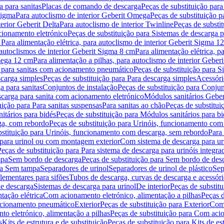
 para sanitas
Placas de comando de descarga
Peças de substituição par
Sigma
Para autoclismo de interior Geberit Omega
Peças de substituição p
terior Geberit Delta
Para autoclismo de interior Twinline
Peças de substit
cionamento eletrónico
Peças de substituição para Sistemas de descarga 
 Para alimentação elétrica, para autoclismo de interior Geberit Sigma 1
 autoclismos de interior Geberit Sigma 8 cm
Para alimentação elétrica, 
Omega 12 cm
Para alimentação a pilhas, para autoclismo de interior Gebe
 para sanitas com acionamento pneumático
Peças de substituição para 
scarga simples
Peças de substituição para Para descarga simples
Acessóri
a para sanitas
Conjuntos de instalação
Peças de substituição para Conjun
escarga para sanita com acionamento eletrónico
Módulos sanitários Geber
uição para Para sanitas suspensas
Para sanitas ao chão
Peças de substitui
itários para bidés
Peças de substituição para Módulos sanitários para bi
ga, com rebordo
Peças de substituição para Urinóis, funcionamento com
bstituição para Urinóis, funcionamento com descarga, sem rebordo
Para
 para urinol ou com montagem exterior
Com sistema de descarga para ur
Peças de substituição para Para sistema de descarga para urinóis integra
mpa
Sem bordo de descarga
Peças de substituição para Sem bordo de des
ara Sem tampa
Separadores de urinol
Separadores de urinol de plástico
Sep
lementares para sifões
Tubos de descarga, curvas de descarga e acessóri
de descarga
Sistemas de descarga para urinol
De interior
Peças de substitu
tação elétrica
Com acionamento eletrónico, alimentação a pilhas
Peças d
acionamento pneumático
Exterior
Peças de substituição para Exterior
Com 
o eletrónico, alimentação a pilhas
Peças de substituição para Com acio
s
Kits de estrutura e de substituição
Peças de substituição para Kits de est