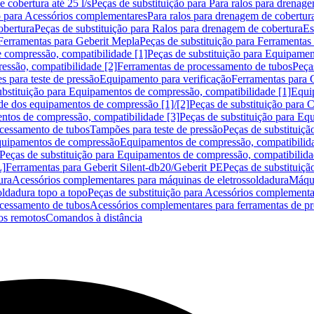
 cobertura até 25 l/s
Peças de substituição para Para ralos para drenage
o para Acessórios complementares
Para ralos para drenagem de cobertur
obertura
Peças de substituição para Ralos para drenagem de cobertura
Es
Ferramentas para Geberit Mepla
Peças de substituição para Ferramentas
 compressão, compatibilidade [1]
Peças de substituição para Equipamen
essão, compatibilidade [2]
Ferramentas de processamento de tubos
Peça
s para teste de pressão
Equipamento para verificação
Ferramentas para 
ubstituição para Equipamentos de compressão, compatibilidade [1]
Equi
de dos equipamentos de compressão [1]/[2]
Peças de substituição para
tos de compressão, compatibilidade [3]
Peças de substituição para Eq
ocessamento de tubos
Tampões para teste de pressão
Peças de substituiçã
Equipamentos de compressão
Equipamentos de compressão, compatibilida
Peças de substituição para Equipamentos de compressão, compatibilida
L]
Ferramentas para Geberit Silent-db20/Geberit PE
Peças de substituiçã
ura
Acessórios complementares para máquinas de eletrossoldadura
Máqui
ldadura topo a topo
Peças de substituição para Acessórios complementa
ocessamento de tubos
Acessórios complementares para ferramentas de p
s remotos
Comandos à distância