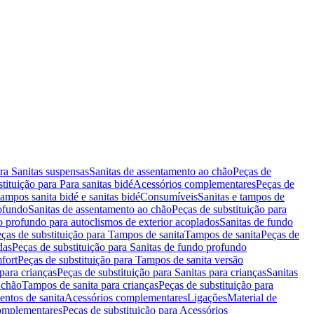
ara Sanitas suspensas
Sanitas de assentamento ao chão
Peças de
tituição para Para sanitas bidé
Acessórios complementares
Peças de
tampos sanita bidé e sanitas bidé
Consumíveis
Sanitas e tampos de
rofundo
Sanitas de assentamento ao chão
Peças de substituição para
o profundo para autoclismos de exterior acoplados
Sanitas de fundo
ças de substituição para Tampos de sanita
Tampos de sanita
Peças de
das
Peças de substituição para Sanitas de fundo profundo
fort
Peças de substituição para Tampos de sanita versão
para crianças
Peças de substituição para Sanitas para crianças
Sanitas
 chão
Tampos de sanita para crianças
Peças de substituição para
entos de sanita
Acessórios complementares
Ligações
Material de
omplementares
Peças de substituição para Acessórios