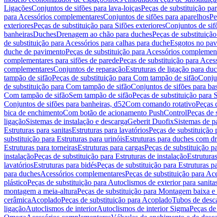
Ligações
Conjuntos de sifões para lava-loiças
Peças de substituição par
para Acessórios complementares
Conjuntos de sifões para aparelhos
Pe
exteriores
Peças de substituição para Sifões exteriores
Conjuntos de sif
banheiras
Duches
Drenagem ao chão para duches
Peças de substituiçã
de substituição para Acessórios para calhas para duche
Esgotos no pav
duche de pavimento
Peças de substituição para Acessórios complemen
complementares para sifões de parede
Peças de substituição para Aces
complementares
Conjuntos de reparação
Estruturas de ligação para du
tampão de sifão
Peças de substituição para Com tampão de sifão
Conjun
de substituição para Com tampão de sifão
Conjuntos de sifões para ba
Com tampão de sifão
Sem tampão de sifão
Peças de substituição para
Conjuntos de sifões para banheiras, d52
Com comando rotativo
Peças 
bica de enchimento
Com botão de acionamento PushControl
Peças de 
ligação
Sistemas de instalação e descarga
Geberit Duofix
Sistemas de p
Estruturas para sanitas
Estruturas para lavatórios
Peças de substituição 
substituição para Estruturas para urinóis
Estruturas para duches com d
Estruturas para torneiras
Estruturas para cargas
Peças de substituição pa
instalação
Peças de substituição para Estruturas de instalação
Estruturas
lavatórios
Estruturas para bidés
Peças de substituição para Estruturas p
para duches
Acessórios complementares
Peças de substituição para A
plástico
Peças de substituição para Autoclismos de exterior para sanitas
montagem a meia-altura
Peças de substituição para Montagem baixa e
cerâmica
Acoplado
Peças de substituição para Acoplado
Tubos de desca
ligação
Autoclismos de interior
Autoclismos de interior Sigma
Peças de