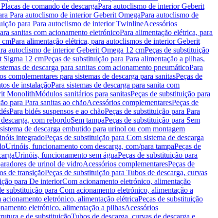
a Placas de comando de descarga
Para autoclismo de interior Geberit
ara Para autoclismo de interior Geberit Omega
Para autoclismo de
uição para Para autoclismo de interior Twinline
Acessórios
para sanitas com acionamento eletrónico
Para alimentação elétrica, para
2 cm
Para alimentação elétrica, para autoclismos de interior Geberit
para autoclismo de interior Geberit Omega 12 cm
Peças de substituição
rit Sigma 12 cm
Peças de substituição para Para alimentação a pilhas,
Sistemas de descarga para sanitas com acionamento pneumático
Para
os complementares para sistemas de descarga para sanitas
Peças de
tos de instalação
Para sistemas de descarga para sanita com
it Monolith
Módulos sanitários para sanitas
Peças de substituição para
ção para Para sanitas ao chão
Acessórios complementares
Peças de
dés
Para bidés suspensos e ao chão
Peças de substituição para Para
 descarga, com rebordo
Sem tampa
Peças de substituição para Sem
 sistema de descarga embutido para urinol ou com montagem
inóis integrado
Peças de substituição para Com sistema de descarga
do
Urinóis, funcionamento com descarga, com/para tampa
Peças de
carga
Urinóis, funcionamento sem água
Peças de substituição para
aradores de urinol de vidro
Acessórios complementares
Peças de
os de transição
Peças de substituição para Tubos de descarga, curvas
ição para De interior
Com acionamento eletrónico, alimentação
e substituição para Com acionamento eletrónico, alimentação a
acionamento eletrónico, alimentação elétrica
Peças de substituição
namento eletrónico, alimentação a pilhas
Acessórios
rutura e de substituição
Tubos de descarga, curvas de descarga e