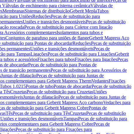
chimento
Válvulas de enchimento para autoclismo de interior
Peças de
a Válvulas de enchimento para cisterna cerâmica
Válvulas de
es
Membranas
Sistemas de distribuição
Geberit Mepla
Tubos
uição para Uniões
Reduções
Peças de substituição para
 permanentes
Uniões e transições desmontáveis
Peças de substituição
gação roscada
Peças de substituição para Coletor com ligação
ara Acessórios complementares
Isolamentos para tubos e
tes
Conjuntos de parafuso para uniões de flange
Geberit Mapress Aço
 substituição para Pontas de abocardar
Reduções
Peças de substituição
iões permanentes
Uniões e transições desmontáveis
Peças de
ição para Tampas
Ligações
Peças de substituição para Ligações
Geberit
a tubos e acessórios
Fixações para tubos
Fixações para ligações
Peças
as de abocardar
Peças de substituição para Pontas de
s de transição permanentes
Peças de substituição para Acessórios de
s
Juntas de dilatação
Peças de substituição para Juntas de
ios complementares para Geberit Mapress Therm
Vedantes
Fixações
Tubos 1.0215
Pontas de tubo
Pontas de abocardar
Peças de substituição
ra Tês
Cruzetas
Peças de substituição para Cruzetas
Uniões
desmontáveis
Juntas de dilatação
Peças de substituição para Juntas de
ios complementares para Geberit Mapress Aço carbono
Vedações para
ças de substituição para Geberit Mapress Cobre
Pontas de
vas
Tês
Peças de substituição para Tês
Cruzetas
Peças de substituição
a Uniões e transições desmontáveis
Tampas
Peças de substituição para
rios complementares para Geberit Mapress Cobre
Peças de
 ligações
Peças de substituição para Fixações para