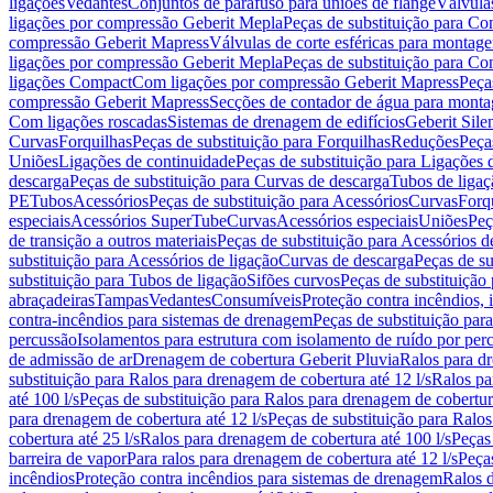
ligações
Vedantes
Conjuntos de parafuso para uniões de flange
Válvula
ligações por compressão Geberit Mepla
Peças de substituição para C
compressão Geberit Mapress
Válvulas de corte esféricas para monta
ligações por compressão Geberit Mepla
Peças de substituição para C
ligações Compact
Com ligações por compressão Geberit Mapress
Peça
compressão Geberit Mapress
Secções de contador de água para monta
Com ligações roscadas
Sistemas de drenagem de edifícios
Geberit Sile
Curvas
Forquilhas
Peças de substituição para Forquilhas
Reduções
Peça
Uniões
Ligações de continuidade
Peças de substituição para Ligações 
descarga
Peças de substituição para Curvas de descarga
Tubos de ligaç
PE
Tubos
Acessórios
Peças de substituição para Acessórios
Curvas
Forq
especiais
Acessórios SuperTube
Curvas
Acessórios especiais
Uniões
Peç
de transição a outros materiais
Peças de substituição para Acessórios de
substituição para Acessórios de ligação
Curvas de descarga
Peças de su
substituição para Tubos de ligação
Sifões curvos
Peças de substituição
abraçadeiras
Tampas
Vedantes
Consumíveis
Proteção contra incêndios,
contra-incêndios para sistemas de drenagem
Peças de substituição par
percussão
Isolamentos para estrutura com isolamento de ruído por per
de admissão de ar
Drenagem de cobertura Geberit Pluvia
Ralos para d
substituição para Ralos para drenagem de cobertura até 12 l/s
Ralos pa
até 100 l/s
Peças de substituição para Ralos para drenagem de cobertura
para drenagem de cobertura até 12 l/s
Peças de substituição para Ralos
cobertura até 25 l/s
Ralos para drenagem de cobertura até 100 l/s
Peças
barreira de vapor
Para ralos para drenagem de cobertura até 12 l/s
Peças
incêndios
Proteção contra incêndios para sistemas de drenagem
Ralos 