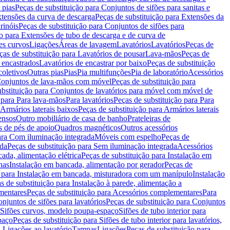
 pias
Peças de substituição para Conjuntos de sifões para sanitas e
tensões da curva de descarga
Peças de substituição para Extensões da
rinóis
Peças de substituição para Conjuntos de sifões para
ão para Extensões de tubo de descarga e de curva de
ões curvos
Ligações
Áreas de lavagem
Lavatórios
Lavatórios
Peças de
ças de substituição para Lavatórios de pousar
Lava-mãos
Peças de
 encastrados
Lavatórios de encastrar por baixo
Peças de substituição
coletivos
Outras pias
Pias
Pia multifunções
Pia de laboratório
Acessórios
onjuntos de lava-mãos com móvel
Peças de substituição para
ubstituição para Conjuntos de lavatórios para móvel com móvel de
 para Para lava-mãos
Para lavatórios
Peças de substituição para Para
Armários laterais baixos
Peças de substituição para Armários laterais
ensos
Outro mobiliário de casa de banho
Prateleiras de
 de pés de apoio
Quadros magnéticos
Outros acessórios
para Com iluminação integrada
Móveis com espelho
Peças de
ada
Peças de substituição para Sem iluminação integrada
Acessórios
ada, alimentação elétrica
Peças de substituição para Instalação em
has
Instalação em bancada, alimentação por gerador
Peças de
o para Instalação em bancada, misturadora com um manípulo
Instalação
s de substituição para Instalação à parede, alimentação a
mentares
Peças de substituição para Acessórios complementares
Para
njuntos de sifões para lavatórios
Peças de substituição para Conjuntos
a Sifões curvos, modelo poupa-espaço
Sifões de tubo interior para
paço
Peças de substituição para Sifões de tubo interior para lavatórios,
a Ligações ao lavatório
Tampas
Ligações
Peças de substituição para