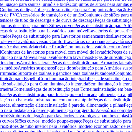
de ligação para sanitas, urinóis e bidés
Conjuntos de sifões para sanitas e
Conjuntos de ligação
Peças de substituição para Conjuntos de ligação
Ex
ões de PVC
Acessórios de transição e de união
Conjuntos de sifões para u
tensões de tubo de descarga e de curva de descarga
Peças de substituiç
juntos de sifões para bidés
Sifões curvos
Peças de substituição para Sif
eças de substituição para Lavatórios para móvel
Lavatórios de pousar
Pe
trados
Peças de substituição para Lavatórios semiencastrados
Lavatórios
coletivos
Lavatórios versão Comfort
Lavatórios para crianças
Lavatórios 
res
Acabamento
Material de fixação
Conjuntos de lavatório com móvel
C
l
Conjuntos de lavatórios para móvel com móvel de lavatório
Peças de s
ituição para Móveis para lavatório
Para lava-mãos
Peças de substituição
rios duplos
Armários laterais
Peças de substituição para Armários laterais
os médios
Armários suspensos
Peças de substituição para Armários susp
arrumação
Suporte de toalhas e ganchos para toalhas
Puxadores
Conjuntos
tituição para Espelho
Com iluminação integrada
Peças de substituição 
 de substituição para Com iluminação integrada
Sem iluminação integr
orneiras
Torneiras
Peças de substituição para Torneiras
Instalação em banc
lhas
Peças de substituição para Instalação em bancada, alimentação a pil
alação em bancada, misturadora com um manípulo
Peças de substituiçã
arede, alimentação elétrica
Instalação à parede, alimentação a pilhas
Peça
ão para Instalação à parede, alimentação por gerador
Acessórios comple
ório
Estruturas de ligação para lavatórios, lava-loiças, aparelhos e pias
Co
s curvos
Sifões curvos, modelo poupa-espaço
Peças de substituição par
rios
Sifões de tubo interior para lavatórios, modelo economizador de es
ão para Sifões embutidos
Ligações ao lavatório
Peças de substituição par