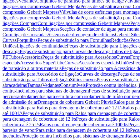
ligações
Vedantes
Conjuntos de parafuso para uniões de flange
Válvula
ligações por compressão Geberit Mepla
Peças de substituição para C
compressão Geberit Mapress
Válvulas de corte esféricas para monta
ligações por compressão Geberit Mepla
Peças de substituição para C
ligações Compact
Com ligações por compressão Geberit Mapress
Peça
compressão Geberit Mapress
Secções de contador de água para monta
Com ligações roscadas
Sistemas de drenagem de edifícios
Geberit Sile
Curvas
Forquilhas
Peças de substituição para Forquilhas
Reduções
Peça
Uniões
Ligações de continuidade
Peças de substituição para Ligações 
descarga
Peças de substituição para Curvas de descarga
Tubos de ligaç
PE
Tubos
Acessórios
Peças de substituição para Acessórios
Curvas
Forq
especiais
Acessórios SuperTube
Curvas
Acessórios especiais
Uniões
Peç
de transição a outros materiais
Peças de substituição para Acessórios de
substituição para Acessórios de ligação
Curvas de descarga
Peças de su
substituição para Tubos de ligação
Sifões curvos
Peças de substituição
abraçadeiras
Tampas
Vedantes
Consumíveis
Proteção contra incêndios,
contra-incêndios para sistemas de drenagem
Peças de substituição par
percussão
Isolamentos para estrutura com isolamento de ruído por per
de admissão de ar
Drenagem de cobertura Geberit Pluvia
Ralos para d
substituição para Ralos para drenagem de cobertura até 12 l/s
Ralos pa
até 100 l/s
Peças de substituição para Ralos para drenagem de cobertura
para drenagem de cobertura até 12 l/s
Peças de substituição para Ralos
cobertura até 25 l/s
Ralos para drenagem de cobertura até 100 l/s
Peças
barreira de vapor
Para ralos para drenagem de cobertura até 12 l/s
Peças
incêndios
Proteção contra incêndios para sistemas de drenagem
Ralos 