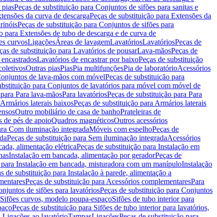
 pias
Peças de substituição para Conjuntos de sifões para sanitas e
tensões da curva de descarga
Peças de substituição para Extensões da
rinóis
Peças de substituição para Conjuntos de sifões para
ão para Extensões de tubo de descarga e de curva de
ões curvos
Ligações
Áreas de lavagem
Lavatórios
Lavatórios
Peças de
ças de substituição para Lavatórios de pousar
Lava-mãos
Peças de
 encastrados
Lavatórios de encastrar por baixo
Peças de substituição
coletivos
Outras pias
Pias
Pia multifunções
Pia de laboratório
Acessórios
onjuntos de lava-mãos com móvel
Peças de substituição para
ubstituição para Conjuntos de lavatórios para móvel com móvel de
 para Para lava-mãos
Para lavatórios
Peças de substituição para Para
Armários laterais baixos
Peças de substituição para Armários laterais
ensos
Outro mobiliário de casa de banho
Prateleiras de
 de pés de apoio
Quadros magnéticos
Outros acessórios
para Com iluminação integrada
Móveis com espelho
Peças de
ada
Peças de substituição para Sem iluminação integrada
Acessórios
ada, alimentação elétrica
Peças de substituição para Instalação em
has
Instalação em bancada, alimentação por gerador
Peças de
o para Instalação em bancada, misturadora com um manípulo
Instalação
s de substituição para Instalação à parede, alimentação a
mentares
Peças de substituição para Acessórios complementares
Para
njuntos de sifões para lavatórios
Peças de substituição para Conjuntos
a Sifões curvos, modelo poupa-espaço
Sifões de tubo interior para
paço
Peças de substituição para Sifões de tubo interior para lavatórios,
a Ligações ao lavatório
Tampas
Ligações
Peças de substituição para