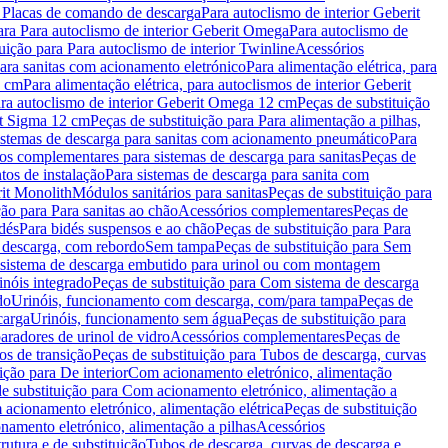
a Placas de comando de descarga
Para autoclismo de interior Geberit
ara Para autoclismo de interior Geberit Omega
Para autoclismo de
uição para Para autoclismo de interior Twinline
Acessórios
para sanitas com acionamento eletrónico
Para alimentação elétrica, para
2 cm
Para alimentação elétrica, para autoclismos de interior Geberit
para autoclismo de interior Geberit Omega 12 cm
Peças de substituição
rit Sigma 12 cm
Peças de substituição para Para alimentação a pilhas,
Sistemas de descarga para sanitas com acionamento pneumático
Para
os complementares para sistemas de descarga para sanitas
Peças de
tos de instalação
Para sistemas de descarga para sanita com
it Monolith
Módulos sanitários para sanitas
Peças de substituição para
ção para Para sanitas ao chão
Acessórios complementares
Peças de
dés
Para bidés suspensos e ao chão
Peças de substituição para Para
 descarga, com rebordo
Sem tampa
Peças de substituição para Sem
 sistema de descarga embutido para urinol ou com montagem
inóis integrado
Peças de substituição para Com sistema de descarga
do
Urinóis, funcionamento com descarga, com/para tampa
Peças de
carga
Urinóis, funcionamento sem água
Peças de substituição para
aradores de urinol de vidro
Acessórios complementares
Peças de
os de transição
Peças de substituição para Tubos de descarga, curvas
ição para De interior
Com acionamento eletrónico, alimentação
e substituição para Com acionamento eletrónico, alimentação a
acionamento eletrónico, alimentação elétrica
Peças de substituição
namento eletrónico, alimentação a pilhas
Acessórios
rutura e de substituição
Tubos de descarga, curvas de descarga e