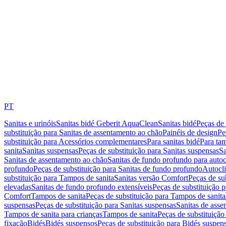
PT
Sanitas e urinóis
Sanitas bidé Geberit AquaClean
Sanitas bidé
Peças de 
substituição para Sanitas de assentamento ao chão
Painéis de design
Pe
substituição para Acessórios complementares
Para sanitas bidé
Para tam
sanita
Sanitas suspensas
Peças de substituição para Sanitas suspensas
Sa
Sanitas de assentamento ao chão
Sanitas de fundo profundo para autoc
profundo
Peças de substituição para Sanitas de fundo profundo
Autocli
substituição para Tampos de sanita
Sanitas versão Comfort
Peças de su
elevadas
Sanitas de fundo profundo extensíveis
Peças de substituição 
Comfort
Tampos de sanita
Peças de substituição para Tampos de sanita
suspensas
Peças de substituição para Sanitas suspensas
Sanitas de ass
Tampos de sanita para crianças
Tampos de sanita
Peças de substituição
fixação
Bidés
Bidés suspensos
Peças de substituição para Bidés suspen