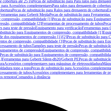
 cobertura até 25 l/s
Peças de substituição para Para ralos para drenage
o para Acessórios complementares
Para ralos para drenagem de cobertur
obertura
Peças de substituição para Ralos para drenagem de cobertura
Es
Ferramentas para Geberit Mepla
Peças de substituição para Ferramentas
 compressão, compatibilidade [1]
Peças de substituição para Equipamen
essão, compatibilidade [2]
Ferramentas de processamento de tubos
Peça
s para teste de pressão
Equipamento para verificação
Ferramentas para 
ubstituição para Equipamentos de compressão, compatibilidade [1]
Equi
de dos equipamentos de compressão [1]/[2]
Peças de substituição para
tos de compressão, compatibilidade [3]
Peças de substituição para Eq
ocessamento de tubos
Tampões para teste de pressão
Peças de substituiçã
Equipamentos de compressão
Equipamentos de compressão, compatibilida
Peças de substituição para Equipamentos de compressão, compatibilida
L]
Ferramentas para Geberit Silent-db20/Geberit PE
Peças de substituiçã
ura
Acessórios complementares para máquinas de eletrossoldadura
Máqui
ldadura topo a topo
Peças de substituição para Acessórios complementa
ocessamento de tubos
Acessórios complementares para ferramentas de p
s remotos
Comandos à distância