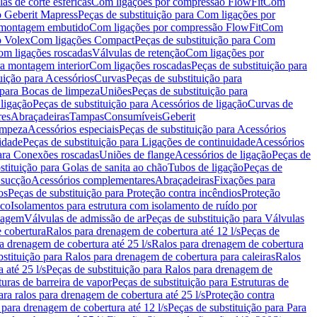
as de corte esféricas
Com ligações por compressão FlowFit
Com
 Geberit Mapress
Peças de substituição para Com ligações por
ra montagem embutido
Com ligações por compressão FlowFit
Com
o Volex
Com ligações Compact
Peças de substituição para Com
m ligações roscadas
Válvulas de retenção
Com ligações por
ra montagem interior
Com ligações roscadas
Peças de substituição para
uição para Acessórios
Curvas
Peças de substituição para
 para Bocas de limpeza
Uniões
Peças de substituição para
 ligação
Peças de substituição para Acessórios de ligação
Curvas de
res
Abraçadeiras
Tampas
Consumíveis
Geberit
limpeza
Acessórios especiais
Peças de substituição para Acessórios
idade
Peças de substituição para Ligações de continuidade
Acessórios
para Conexões roscadas
Uniões de flange
Acessórios de ligação
Peças de
stituição para Golas de sanita ao chão
Tubos de ligação
Peças de
 sucção
Acessórios complementares
Abraçadeiras
Fixações para
os
Peças de substituição para Proteção contra incêndios
Proteção
ico
Isolamentos para estrutura com isolamento de ruído por
enagem
Válvulas de admissão de ar
Peças de substituição para Válvulas
e cobertura
Ralos para drenagem de cobertura até 12 l/s
Peças de
a drenagem de cobertura até 25 l/s
Ralos para drenagem de cobertura
bstituição para Ralos para drenagem de cobertura para caleiras
Ralos
 até 25 l/s
Peças de substituição para Ralos para drenagem de
turas de barreira de vapor
Peças de substituição para Estruturas de
ara ralos para drenagem de cobertura até 25 l/s
Proteção contra
 para drenagem de cobertura até 12 l/s
Peças de substituição para Para