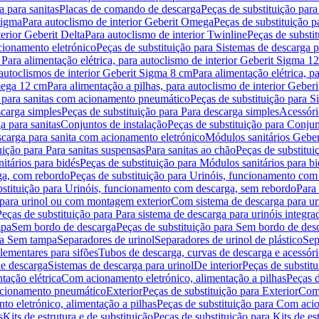
 para sanitas
Placas de comando de descarga
Peças de substituição par
Sigma
Para autoclismo de interior Geberit Omega
Peças de substituição p
terior Geberit Delta
Para autoclismo de interior Twinline
Peças de substit
cionamento eletrónico
Peças de substituição para Sistemas de descarga 
 Para alimentação elétrica, para autoclismo de interior Geberit Sigma 1
 autoclismos de interior Geberit Sigma 8 cm
Para alimentação elétrica, 
Omega 12 cm
Para alimentação a pilhas, para autoclismo de interior Gebe
 para sanitas com acionamento pneumático
Peças de substituição para 
scarga simples
Peças de substituição para Para descarga simples
Acessóri
a para sanitas
Conjuntos de instalação
Peças de substituição para Conjun
escarga para sanita com acionamento eletrónico
Módulos sanitários Geber
uição para Para sanitas suspensas
Para sanitas ao chão
Peças de substitui
itários para bidés
Peças de substituição para Módulos sanitários para bi
ga, com rebordo
Peças de substituição para Urinóis, funcionamento com
bstituição para Urinóis, funcionamento com descarga, sem rebordo
Para
 para urinol ou com montagem exterior
Com sistema de descarga para ur
Peças de substituição para Para sistema de descarga para urinóis integra
mpa
Sem bordo de descarga
Peças de substituição para Sem bordo de des
ara Sem tampa
Separadores de urinol
Separadores de urinol de plástico
Sep
lementares para sifões
Tubos de descarga, curvas de descarga e acessóri
de descarga
Sistemas de descarga para urinol
De interior
Peças de substitu
tação elétrica
Com acionamento eletrónico, alimentação a pilhas
Peças d
acionamento pneumático
Exterior
Peças de substituição para Exterior
Com 
o eletrónico, alimentação a pilhas
Peças de substituição para Com acio
s
Kits de estrutura e de substituição
Peças de substituição para Kits de est