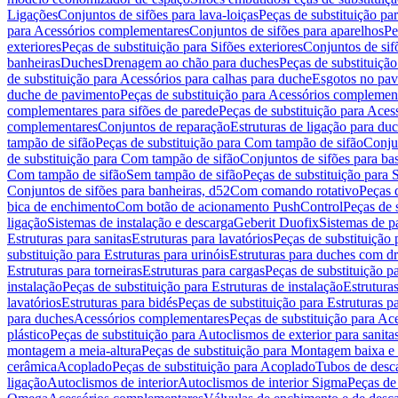
Ligações
Conjuntos de sifões para lava-loiças
Peças de substituição par
para Acessórios complementares
Conjuntos de sifões para aparelhos
Pe
exteriores
Peças de substituição para Sifões exteriores
Conjuntos de sif
banheiras
Duches
Drenagem ao chão para duches
Peças de substituiçã
de substituição para Acessórios para calhas para duche
Esgotos no pav
duche de pavimento
Peças de substituição para Acessórios complemen
complementares para sifões de parede
Peças de substituição para Aces
complementares
Conjuntos de reparação
Estruturas de ligação para du
tampão de sifão
Peças de substituição para Com tampão de sifão
Conjun
de substituição para Com tampão de sifão
Conjuntos de sifões para ba
Com tampão de sifão
Sem tampão de sifão
Peças de substituição para
Conjuntos de sifões para banheiras, d52
Com comando rotativo
Peças 
bica de enchimento
Com botão de acionamento PushControl
Peças de 
ligação
Sistemas de instalação e descarga
Geberit Duofix
Sistemas de p
Estruturas para sanitas
Estruturas para lavatórios
Peças de substituição 
substituição para Estruturas para urinóis
Estruturas para duches com d
Estruturas para torneiras
Estruturas para cargas
Peças de substituição pa
instalação
Peças de substituição para Estruturas de instalação
Estruturas
lavatórios
Estruturas para bidés
Peças de substituição para Estruturas p
para duches
Acessórios complementares
Peças de substituição para A
plástico
Peças de substituição para Autoclismos de exterior para sanitas
montagem a meia-altura
Peças de substituição para Montagem baixa e
cerâmica
Acoplado
Peças de substituição para Acoplado
Tubos de desca
ligação
Autoclismos de interior
Autoclismos de interior Sigma
Peças de