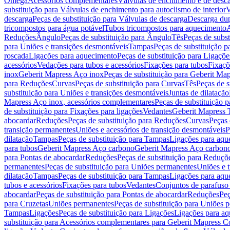
Omega
Acessórios complementares
Válvulas de enchimento e de desc
substituição para Válvulas de enchimento para autoclismo de interior
V
descarga
Peças de substituição para Válvulas de descarga
Descarga du
tricompostos para água potável
Tubos tricompostos para aquecimento
A
Reduções
Ângulo
Peças de substituição para Ângulo
Tês
Peças de subst
para Uniões e transições desmontáveis
Tampas
Peças de substituição 
roscada
Ligações para aquecimento
Peças de substituição para Ligaçõ
acessórios
Vedações para tubos e acessórios
Fixações para tubos
Fixaçõ
inox
Geberit Mapress Aço inox
Peças de substituição para Geberit Ma
para Reduções
Curvas
Peças de substituição para Curvas
Tês
Peças de s
substituição para Uniões e transições desmontáveis
Juntas de dilatação
Mapress Aço inox, acessórios complementares
Peças de substituição 
de substituição para Fixações para ligações
Vedantes
Geberit Mapress
abocardar
Reduções
Peças de substituição para Reduções
Curvas
Peças 
transição permanentes
Uniões e acessórios de transição desmontáveis
P
dilatação
Tampas
Peças de substituição para Tampas
Ligações para aqu
para tubos
Geberit Mapress Aço carbono
Geberit Mapress Aço carbon
para Pontas de abocardar
Reduções
Peças de substituição para Reduçõ
permanentes
Peças de substituição para Uniões permanentes
Uniões e 
dilatação
Tampas
Peças de substituição para Tampas
Ligações para aqu
tubos e acessórios
Fixações para tubos
Vedantes
Conjuntos de parafuso 
abocardar
Peças de substituição para Pontas de abocardar
Reduções
Peç
para Cruzetas
Uniões permanentes
Peças de substituição para Uniões 
Tampas
Ligações
Peças de substituição para Ligações
Ligações para a
substituição para Acessórios complementares para Geberit Mapress C