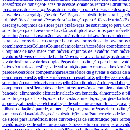
acessórios de transição
Placas de acesso
Comandos remotos
Estruturas 
pias
Curvas de descarga
Peças de substituição para Curvas de descarga
curva de descarga
Ligações de PVC
Peças de substituição para Ligaç
urinóis
Sifões de urinóis
Peças de substituição para Sifões de urinóis
Ex
descarga
Conjuntos de sifões para bidés
Peças de substituição para Con
substituição para Lavatórios
Lavatórios duplos
Lavatórios para móvel
P
substituição para Lava-mãos
Lava-mãos de canto
Lavatórios semiencas
para Lavatórios de encastrar por baixo
Lavatórios de canto
Lavatórios 
complementares
Colunas
Colunas
Semicolunas
Acessórios complementa
Conjuntos de lava-mãos com móvel
Conjuntos de lavatório com móve
lavatório
Móveis de casa de banho
Móveis para lavatório
Peças de subst
lavatórios
Para lavatórios duplos
Peças de substituição para Para lavató
baixos
Armários altos
Peças de substituição para Armários altos
Armári
parede
Acessórios complementares
Acessórios de gavetas e caixas de 
complementares
Espelhos e móveis com espelho
Espelho
Peças de subs
substituição para Móveis com espelho
Com iluminação integrada
Peças
complementares
Elementos de luz
Outros acessórios complementares
T
bancada, alimentação elétrica
Instalação em bancada, alimentação a pi
substituição para Instalação em bancada, alimentação por gerador
Inst
à parede, alimentação elétrica
Peças de substituição para Instalação à p
pilhas
Instalação à parede, alimentação por gerador
Peças de substituiç
torneiras de lavatório
Peças de substituição para Para torneiras de lavat
de sifões para lavatórios
Sifões curvos
Peças de substituição para Sifõe
lavatórios
Peças de substituição para Sifões de tubo interior para lavató
modelo economizador de espaço
Sifões embutidos
Peças de substituiç