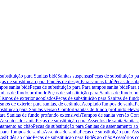
substituição para Sanitas bidé
Sanitas suspensas
Peças de substituição p
ças de substituição para Painéis de design
Para sanitas bidé
Peças de subs
pos sanita bidé
Peças de substituição para Para tampos sanita bidé
Para 
nitas de fundo profundo
Peças de substituição para Sanitas de fundo p
lismos de exterior acoplados
Peças de substituição para Sanitas de fund
smos de exterior para sanitas, de cerâmica
Acoplado
Tampos de sanita
Pe
bstituição para Sanitas versão Comfort
Sanitas de fundo profundo eleva
para Sanitas de fundo profundo extensíveis
Tampos de sanita versão Com
Assentos de sanita
Peças de substituição para Assentos de sanita
Sanitas 
entamento ao chão
Peças de substituição para Sanitas de assentamento ao
 para Tampos de sanita
Assentos de sanita
Peças de substituição para Ass
sos
Bidés ao chão
Peças de substituição para Bidés ao chão
Acessórios c