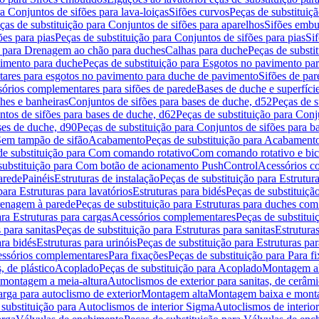
a Conjuntos de sifões para lava-loiças
Sifões curvos
Peças de substituiç
ças de substituição para Conjuntos de sifões para aparelhos
Sifões embu
ões para pias
Peças de substituição para Conjuntos de sifões para pias
Si
o para Drenagem ao chão para duches
Calhas para duche
Peças de substi
imento para duche
Peças de substituição para Esgotos no pavimento pa
tares para esgotos no pavimento para duche de pavimento
Sifões de par
sórios complementares para sifões de parede
Bases de duche e superfíci
ches e banheiras
Conjuntos de sifões para bases de duche, d52
Peças de s
tos de sifões para bases de duche, d62
Peças de substituição para Conj
ses de duche, d90
Peças de substituição para Conjuntos de sifões para b
 Sem tampão de sifão
Acabamento
Peças de substituição para Acabament
de substituição para Com comando rotativo
Com comando rotativo e bic
substituição para Com botão de acionamento PushControl
Acessórios co
arede
Painéis
Estruturas de instalação
Peças de substituição para Estrutura
para Estruturas para lavatórios
Estruturas para bidés
Peças de substituição
renagem à parede
Peças de substituição para Estruturas para duches co
ra Estruturas para cargas
Acessórios complementares
Peças de substitu
 para sanitas
Peças de substituição para Estruturas para sanitas
Estruturas
ara bidés
Estruturas para urinóis
Peças de substituição para Estruturas par
cessórios complementares
Para fixações
Peças de substituição para Para f
, de plástico
Acoplado
Peças de substituição para Acoplado
Montagem al
 montagem a meia-altura
Autoclismos de exterior para sanitas, de cerâm
rga para autoclismo de exterior
Montagem alta
Montagem baixa e monta
 substituição para Autoclismos de interior Sigma
Autoclismos de interi