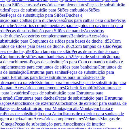
ão para Sifões curvos
Acessórios complementares
Peças de substituição
tidos
Peças de substituição para Sifões embutidos
Sifões
fões
Peças de substituição para Sifões
Duches e
tuição para Calhas para duche
Acessórios para calhas para duche
Peças
ra duche
Acessórios complementares para esgotos no pavimento para
ede
Peças de substituição para Sifões de parede
Acessórios
es de duche
Acessórios complementares
Banheiras
Acessórios
ubstituição para Conjuntos de sifões para bases de duche, d52
Com
untos de sifões para bases de duche, d62
Com tampão de sifão
Peças
ases de duche, d90
Com tampão de sifão
Peças de substituição para
o
Conjuntos de sifões para banheiras, d52
Peças de substituição para
a de enchimento
Peças de substituição para Com comando rotativo e
mplementares para conjuntos de sifões para banheiras
Conjuntos de
s de instalação
Estruturas para sanitas
Peças de substituição para
 para Estruturas para bidés
Estruturas para urinóis
Peças de
m drenagem à parede
Estruturas para torneiras
Peças de substituição para
ição para Acessórios complementares
Geberit Kombifix
Estruturas de
 para lavatórios
Peças de substituição para Estruturas para
a urinóis
Estruturas para duches
Peças de substituição para Estruturas
ixações
Autoclismos de exterior
Autoclismos de exterior para sanitas, de
ta
Peças de substituição para Montagem alta
Montagem baixa e
ica
Peças de substituição para Autoclismos de exterior para sanitas, de
gem a meia-altura
Acessórios complementares
Vedantes
Mangas de
or Omega
Peças de substituição para Autoclismos de interior