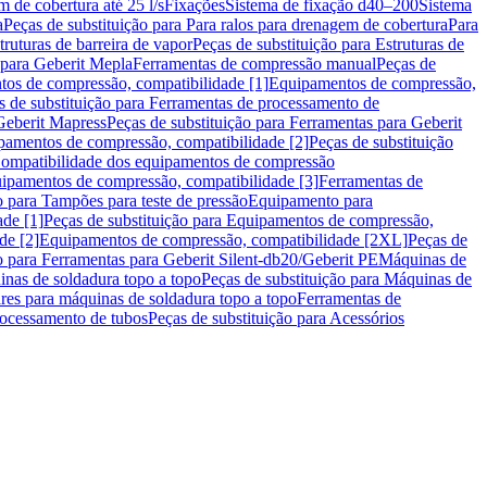
m de cobertura até 25 l/s
Fixações
Sistema de fixação d40–200
Sistema
a
Peças de substituição para Para ralos para drenagem de cobertura
Para
truturas de barreira de vapor
Peças de substituição para Estruturas de
 para Geberit Mepla
Ferramentas de compressão manual
Peças de
tos de compressão, compatibilidade [1]
Equipamentos de compressão,
s de substituição para Ferramentas de processamento de
Geberit Mapress
Peças de substituição para Ferramentas para Geberit
pamentos de compressão, compatibilidade [2]
Peças de substituição
 Compatibilidade dos equipamentos de compressão
uipamentos de compressão, compatibilidade [3]
Ferramentas de
o para Tampões para teste de pressão
Equipamento para
de [1]
Peças de substituição para Equipamentos de compressão,
de [2]
Equipamentos de compressão, compatibilidade [2XL]
Peças de
o para Ferramentas para Geberit Silent-db20/Geberit PE
Máquinas de
nas de soldadura topo a topo
Peças de substituição para Máquinas de
res para máquinas de soldadura topo a topo
Ferramentas de
rocessamento de tubos
Peças de substituição para Acessórios