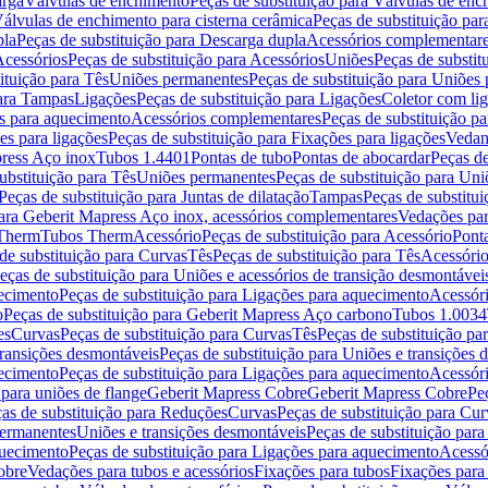
arga
Válvulas de enchimento
Peças de substituição para Válvulas de en
álvulas de enchimento para cisterna cerâmica
Peças de substituição par
pla
Peças de substituição para Descarga dupla
Acessórios complementar
cessórios
Peças de substituição para Acessórios
Uniões
Peças de substit
ituição para Tês
Uniões permanentes
Peças de substituição para Uniões
para Tampas
Ligações
Peças de substituição para Ligações
Coletor com li
es para aquecimento
Acessórios complementares
Peças de substituição p
es para ligações
Peças de substituição para Fixações para ligações
Vedan
press Aço inox
Tubos 1.4401
Pontas de tubo
Pontas de abocardar
Peças de
ubstituição para Tês
Uniões permanentes
Peças de substituição para Un
Peças de substituição para Juntas de dilatação
Tampas
Peças de substitu
para Geberit Mapress Aço inox, acessórios complementares
Vedações par
 Therm
Tubos Therm
Acessório
Peças de substituição para Acessório
Pont
de substituição para Curvas
Tês
Peças de substituição para Tês
Acessório
eças de substituição para Uniões e acessórios de transição desmontávei
ecimento
Peças de substituição para Ligações para aquecimento
Acessór
o
Peças de substituição para Geberit Mapress Aço carbono
Tubos 1.0034
es
Curvas
Peças de substituição para Curvas
Tês
Peças de substituição pa
transições desmontáveis
Peças de substituição para Uniões e transições 
ecimento
Peças de substituição para Ligações para aquecimento
Acessór
para uniões de flange
Geberit Mapress Cobre
Geberit Mapress Cobre
Pe
as de substituição para Reduções
Curvas
Peças de substituição para Cur
permanentes
Uniões e transições desmontáveis
Peças de substituição par
quecimento
Peças de substituição para Ligações para aquecimento
Acessó
obre
Vedações para tubos e acessórios
Fixações para tubos
Fixações para