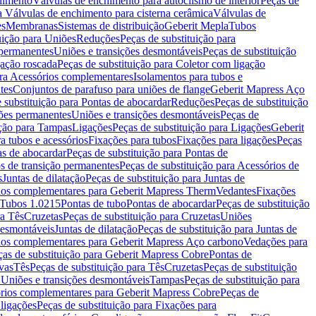
chimento
Válvulas de enchimento para autoclismo de interior
Peças de
a Válvulas de enchimento para cisterna cerâmica
Válvulas de
es
Membranas
Sistemas de distribuição
Geberit Mepla
Tubos
uição para Uniões
Reduções
Peças de substituição para
 permanentes
Uniões e transições desmontáveis
Peças de substituição
gação roscada
Peças de substituição para Coletor com ligação
ara Acessórios complementares
Isolamentos para tubos e
tes
Conjuntos de parafuso para uniões de flange
Geberit Mapress Aço
 substituição para Pontas de abocardar
Reduções
Peças de substituição
iões permanentes
Uniões e transições desmontáveis
Peças de
ição para Tampas
Ligações
Peças de substituição para Ligações
Geberit
a tubos e acessórios
Fixações para tubos
Fixações para ligações
Peças
as de abocardar
Peças de substituição para Pontas de
s de transição permanentes
Peças de substituição para Acessórios de
s
Juntas de dilatação
Peças de substituição para Juntas de
ios complementares para Geberit Mapress Therm
Vedantes
Fixações
Tubos 1.0215
Pontas de tubo
Pontas de abocardar
Peças de substituição
ra Tês
Cruzetas
Peças de substituição para Cruzetas
Uniões
desmontáveis
Juntas de dilatação
Peças de substituição para Juntas de
ios complementares para Geberit Mapress Aço carbono
Vedações para
ças de substituição para Geberit Mapress Cobre
Pontas de
vas
Tês
Peças de substituição para Tês
Cruzetas
Peças de substituição
a Uniões e transições desmontáveis
Tampas
Peças de substituição para
rios complementares para Geberit Mapress Cobre
Peças de
 ligações
Peças de substituição para Fixações para