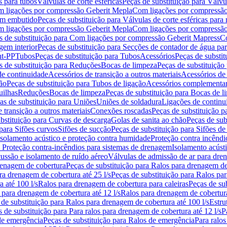
s para tubos
Válvulas de corte esféricas
Peças de substituição para Válvul
om ligações por compressão Geberit Mepla
Com ligações por compressão
gem embutido
Peças de substituição para Válvulas de corte esféricas pa
om ligações por compressão Geberit Mepla
Com ligações por compressã
s de substituição para Com ligações por compressão Geberit Mapress
Co
gem interior
Peças de substituição para Secções de contador de água pa
nt-PP
Tubos
Peças de substituição para Tubos
Acessórios
Peças de substit
s de substituição para Reduções
Bocas de limpeza
Peças de substituição
de continuidade
Acessórios de transição a outros materiais
Acessórios de
ão
Peças de substituição para Tubos de ligação
Acessórios complementa
uilhas
Reduções
Bocas de limpeza
Peças de substituição para Bocas de 
as de substituição para Uniões
Uniões de soldadura
Ligações de continu
 transição a outros materiais
Conexões roscadas
Peças de substituição 
bstituição para Curvas de descarga
Golas de sanita ao chão
Peças de sub
 para Sifões curvos
Sifões de sucção
Peças de substituição para Sifões de
 isolamento acústico e proteção contra humidade
Proteção contra incêndi
a Proteção contra-incêndios para sistemas de drenagem
Isolamento acúst
cussão e isolamento de ruído aéreo
Válvulas de admissão de ar para dr
renagem de cobertura
Peças de substituição para Ralos para drenagem d
ra drenagem de cobertura até 25 l/s
Peças de substituição para Ralos par
 até 100 l/s
Ralos para drenagem de cobertura para caleiras
Peças de su
 para drenagem de cobertura até 12 l/s
Ralos para drenagem de cobertura
 de substituição para Ralos para drenagem de cobertura até 100 l/s
Estru
 de substituição para Para ralos para drenagem de cobertura até 12 l/s
P
de emergência
Peças de substituição para Ralos de emergência
Para ralos