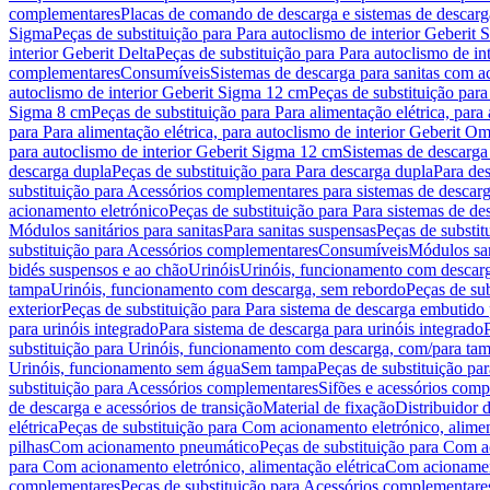
complementares
Placas de comando de descarga e sistemas de descarga
Sigma
Peças de substituição para Para autoclismo de interior Geberit 
interior Geberit Delta
Peças de substituição para Para autoclismo de in
complementares
Consumíveis
Sistemas de descarga para sanitas com a
autoclismo de interior Geberit Sigma 12 cm
Peças de substituição para
Sigma 8 cm
Peças de substituição para Para alimentação elétrica, para
para Para alimentação elétrica, para autoclismo de interior Geberit 
para autoclismo de interior Geberit Sigma 12 cm
Sistemas de descarga
descarga dupla
Peças de substituição para Para descarga dupla
Para de
substituição para Acessórios complementares para sistemas de descarg
acionamento eletrónico
Peças de substituição para Para sistemas de d
Módulos sanitários para sanitas
Para sanitas suspensas
Peças de substit
substituição para Acessórios complementares
Consumíveis
Módulos san
bidés suspensos e ao chão
Urinóis
Urinóis, funcionamento com descar
tampa
Urinóis, funcionamento com descarga, sem rebordo
Peças de su
exterior
Peças de substituição para Para sistema de descarga embutido
para urinóis integrado
Para sistema de descarga para urinóis integrado
substituição para Urinóis, funcionamento com descarga, com/para ta
Urinóis, funcionamento sem água
Sem tampa
Peças de substituição p
substituição para Acessórios complementares
Sifões e acessórios comp
de descarga e acessórios de transição
Material de fixação
Distribuidor 
elétrica
Peças de substituição para Com acionamento eletrónico, alimen
pilhas
Com acionamento pneumático
Peças de substituição para Com 
para Com acionamento eletrónico, alimentação elétrica
Com acionament
complementares
Peças de substituição para Acessórios complementare