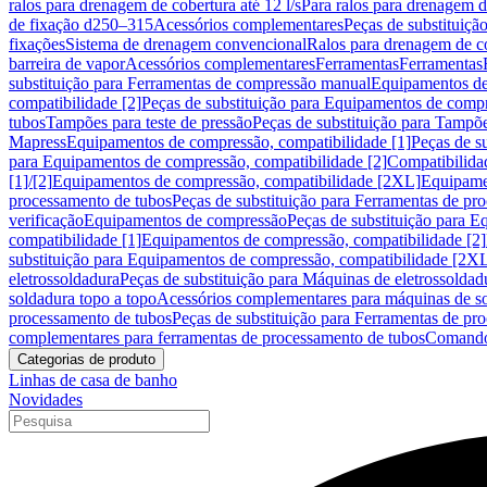
ralos para drenagem de cobertura até 12 l/s
Para ralos para drenagem de
de fixação d250–315
Acessórios complementares
Peças de substituiçã
fixações
Sistema de drenagem convencional
Ralos para drenagem de c
barreira de vapor
Acessórios complementares
Ferramentas
Ferramentas
substituição para Ferramentas de compressão manual
Equipamentos de
compatibilidade [2]
Peças de substituição para Equipamentos de compr
tubos
Tampões para teste de pressão
Peças de substituição para Tampõe
Mapress
Equipamentos de compressão, compatibilidade [1]
Peças de s
para Equipamentos de compressão, compatibilidade [2]
Compatibilida
[1]/[2]
Equipamentos de compressão, compatibilidade [2XL]
Equipamen
processamento de tubos
Peças de substituição para Ferramentas de pr
verificação
Equipamentos de compressão
Peças de substituição para 
compatibilidade [1]
Equipamentos de compressão, compatibilidade [2]
substituição para Equipamentos de compressão, compatibilidade [2X
eletrossoldadura
Peças de substituição para Máquinas de eletrossoldad
soldadura topo a topo
Acessórios complementares para máquinas de so
processamento de tubos
Peças de substituição para Ferramentas de pr
complementares para ferramentas de processamento de tubos
Comando
Categorias de produto
Linhas de casa de banho
Novidades