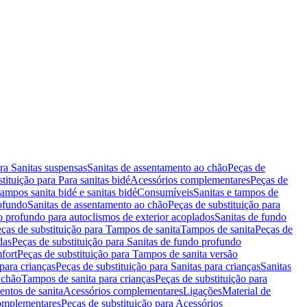
ara Sanitas suspensas
Sanitas de assentamento ao chão
Peças de
tituição para Para sanitas bidé
Acessórios complementares
Peças de
tampos sanita bidé e sanitas bidé
Consumíveis
Sanitas e tampos de
rofundo
Sanitas de assentamento ao chão
Peças de substituição para
o profundo para autoclismos de exterior acoplados
Sanitas de fundo
ças de substituição para Tampos de sanita
Tampos de sanita
Peças de
das
Peças de substituição para Sanitas de fundo profundo
fort
Peças de substituição para Tampos de sanita versão
para crianças
Peças de substituição para Sanitas para crianças
Sanitas
 chão
Tampos de sanita para crianças
Peças de substituição para
entos de sanita
Acessórios complementares
Ligações
Material de
omplementares
Peças de substituição para Acessórios