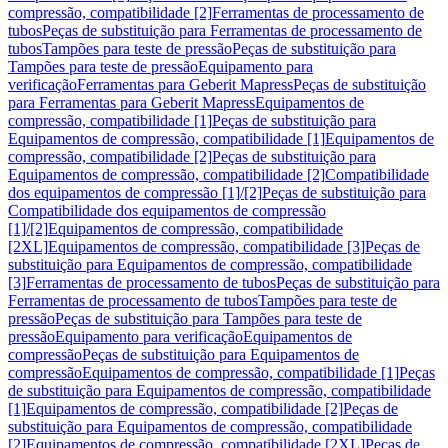
compressão, compatibilidade [2]
Ferramentas de processamento de
tubos
Peças de substituição para Ferramentas de processamento de
tubos
Tampões para teste de pressão
Peças de substituição para
Tampões para teste de pressão
Equipamento para
verificação
Ferramentas para Geberit Mapress
Peças de substituição
para Ferramentas para Geberit Mapress
Equipamentos de
compressão, compatibilidade [1]
Peças de substituição para
Equipamentos de compressão, compatibilidade [1]
Equipamentos de
compressão, compatibilidade [2]
Peças de substituição para
Equipamentos de compressão, compatibilidade [2]
Compatibilidade
dos equipamentos de compressão [1]/[2]
Peças de substituição para
Compatibilidade dos equipamentos de compressão
[1]/[2]
Equipamentos de compressão, compatibilidade
[2XL]
Equipamentos de compressão, compatibilidade [3]
Peças de
substituição para Equipamentos de compressão, compatibilidade
[3]
Ferramentas de processamento de tubos
Peças de substituição para
Ferramentas de processamento de tubos
Tampões para teste de
pressão
Peças de substituição para Tampões para teste de
pressão
Equipamento para verificação
Equipamentos de
compressão
Peças de substituição para Equipamentos de
compressão
Equipamentos de compressão, compatibilidade [1]
Peças
de substituição para Equipamentos de compressão, compatibilidade
[1]
Equipamentos de compressão, compatibilidade [2]
Peças de
substituição para Equipamentos de compressão, compatibilidade
[2]
Equipamentos de compressão, compatibilidade [2XL]
Peças de