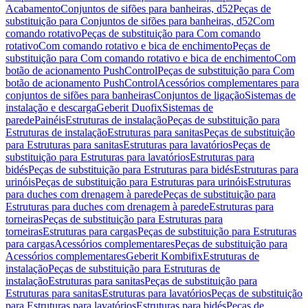
Acabamento
Conjuntos de sifões para banheiras, d52
Peças de
substituição para Conjuntos de sifões para banheiras, d52
Com
comando rotativo
Peças de substituição para Com comando
rotativo
Com comando rotativo e bica de enchimento
Peças de
substituição para Com comando rotativo e bica de enchimento
Com
botão de acionamento PushControl
Peças de substituição para Com
botão de acionamento PushControl
Acessórios complementares para
conjuntos de sifões para banheiras
Conjuntos de ligação
Sistemas de
instalação e descarga
Geberit Duofix
Sistemas de
parede
Painéis
Estruturas de instalação
Peças de substituição para
Estruturas de instalação
Estruturas para sanitas
Peças de substituição
para Estruturas para sanitas
Estruturas para lavatórios
Peças de
substituição para Estruturas para lavatórios
Estruturas para
bidés
Peças de substituição para Estruturas para bidés
Estruturas para
urinóis
Peças de substituição para Estruturas para urinóis
Estruturas
para duches com drenagem à parede
Peças de substituição para
Estruturas para duches com drenagem à parede
Estruturas para
torneiras
Peças de substituição para Estruturas para
torneiras
Estruturas para cargas
Peças de substituição para Estruturas
para cargas
Acessórios complementares
Peças de substituição para
Acessórios complementares
Geberit Kombifix
Estruturas de
instalação
Peças de substituição para Estruturas de
instalação
Estruturas para sanitas
Peças de substituição para
Estruturas para sanitas
Estruturas para lavatórios
Peças de substituição
para Estruturas para lavatórios
Estruturas para bidés
Peças de