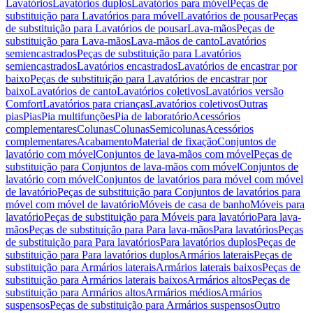
Lavatórios
Lavatórios duplos
Lavatórios para móvel
Peças de
substituição para Lavatórios para móvel
Lavatórios de pousar
Peças
de substituição para Lavatórios de pousar
Lava-mãos
Peças de
substituição para Lava-mãos
Lava-mãos de canto
Lavatórios
semiencastrados
Peças de substituição para Lavatórios
semiencastrados
Lavatórios encastrados
Lavatórios de encastrar por
baixo
Peças de substituição para Lavatórios de encastrar por
baixo
Lavatórios de canto
Lavatórios coletivos
Lavatórios versão
Comfort
Lavatórios para crianças
Lavatórios coletivos
Outras
pias
Pias
Pia multifunções
Pia de laboratório
Acessórios
complementares
Colunas
Colunas
Semicolunas
Acessórios
complementares
Acabamento
Material de fixação
Conjuntos de
lavatório com móvel
Conjuntos de lava-mãos com móvel
Peças de
substituição para Conjuntos de lava-mãos com móvel
Conjuntos de
lavatório com móvel
Conjuntos de lavatórios para móvel com móvel
de lavatório
Peças de substituição para Conjuntos de lavatórios para
móvel com móvel de lavatório
Móveis de casa de banho
Móveis para
lavatório
Peças de substituição para Móveis para lavatório
Para lava-
mãos
Peças de substituição para Para lava-mãos
Para lavatórios
Peças
de substituição para Para lavatórios
Para lavatórios duplos
Peças de
substituição para Para lavatórios duplos
Armários laterais
Peças de
substituição para Armários laterais
Armários laterais baixos
Peças de
substituição para Armários laterais baixos
Armários altos
Peças de
substituição para Armários altos
Armários médios
Armários
suspensos
Peças de substituição para Armários suspensos
Outro