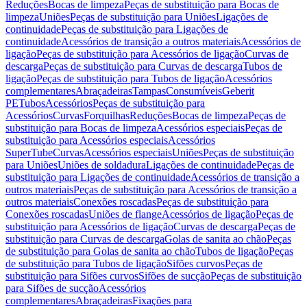
Reduções
Bocas de limpeza
Peças de substituição para Bocas de
limpeza
Uniões
Peças de substituição para Uniões
Ligações de
continuidade
Peças de substituição para Ligações de
continuidade
Acessórios de transição a outros materiais
Acessórios de
ligação
Peças de substituição para Acessórios de ligação
Curvas de
descarga
Peças de substituição para Curvas de descarga
Tubos de
ligação
Peças de substituição para Tubos de ligação
Acessórios
complementares
Abraçadeiras
Tampas
Consumíveis
Geberit
PE
Tubos
Acessórios
Peças de substituição para
Acessórios
Curvas
Forquilhas
Reduções
Bocas de limpeza
Peças de
substituição para Bocas de limpeza
Acessórios especiais
Peças de
substituição para Acessórios especiais
Acessórios
SuperTube
Curvas
Acessórios especiais
Uniões
Peças de substituição
para Uniões
Uniões de soldadura
Ligações de continuidade
Peças de
substituição para Ligações de continuidade
Acessórios de transição a
outros materiais
Peças de substituição para Acessórios de transição a
outros materiais
Conexões roscadas
Peças de substituição para
Conexões roscadas
Uniões de flange
Acessórios de ligação
Peças de
substituição para Acessórios de ligação
Curvas de descarga
Peças de
substituição para Curvas de descarga
Golas de sanita ao chão
Peças
de substituição para Golas de sanita ao chão
Tubos de ligação
Peças
de substituição para Tubos de ligação
Sifões curvos
Peças de
substituição para Sifões curvos
Sifões de sucção
Peças de substituição
para Sifões de sucção
Acessórios
complementares
Abraçadeiras
Fixações para