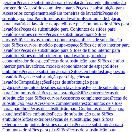
gerador
Peças de substituição para Instalação à parede, alimentação
por gerador
Acessórios complementares
Peças de substituição para
Acessórios complementares
Para torneiras de lavatório
Peças de
substituição para Para torneiras de lavatório
Estruturas de ligação
para lavatórios, lava-loiças, aparelhos e pias
Conjuntos de sifões para
lavatórios
Peças de substituição para Conjuntos de sifões para
lavatórios
Sifões curvos
Peças de substituição para Sifões
curvos
Sifões curvos, modelo poupa-espaço
Peças de substituição
para Sifões curvos, modelo poupa-espaço
Sifões de tubo interior para
lavatórios
Peças de substituição para Sifões de tubo interior para
lavatórios
Sifões de tubo interior para lavatórios, modelo
economizador de espaço
Peças de substituição para Sifões de tubo
interior para lavatórios, modelo economizador de espaço
Sifões
embutidos
Peças de substituição para Sifões embutidos
Ligações ao
lavatório
Peças de substituição para Ligações ao
lavatório
Tampas
Ligações
Peças de substituição para
Ligações
Conjuntos de sifões para lava-loiças
Peças de substituição
para Conjuntos de sifões para lava-loiças
Sifões curvos
Peças de
substituição para Sifões curvos
Acessórios complementares
Peças de
substituição para Acessórios complementares
Conjuntos de sifões
para aparelhos
Peças de substituição para Conjuntos de sifões para
aparelhos
Sifões embutidos
Peças de substituição para Sifões
embutidos
Sifões exteriores
Peças de substituição para Sifões
exteriores
Conjuntos de sifões para pias
Peças de substituição para
Conjuntos de sifões para pias
Sifões
Peças de substituição para