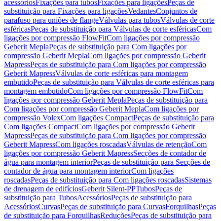
acessórios
Fixações para tubos
Fixações para ligações
Peças de
substituição para Fixações para ligações
Vedantes
Conjuntos de
parafuso para uniões de flange
Válvulas para tubos
Válvulas de corte
esféricas
Peças de substituição para Válvulas de corte esféricas
Com
ligações por compressão FlowFit
Com ligações por compressão
Geberit Mepla
Peças de substituição para Com ligações por
compressão Geberit Mepla
Com ligações por compressão Geberit
Mapress
Peças de substituição para Com ligações por compressão
Geberit Mapress
Válvulas de corte esféricas para montagem
embutido
Peças de substituição para Válvulas de corte esféricas para
montagem embutido
Com ligações por compressão FlowFit
Com
ligações por compressão Geberit Mepla
Peças de substituição para
Com ligações por compressão Geberit Mepla
Com ligações por
compressão Volex
Com ligações Compact
Peças de substituição para
Com ligações Compact
Com ligações por compressão Geberit
Mapress
Peças de substituição para Com ligações por compressão
Geberit Mapress
Com ligações roscadas
Válvulas de retenção
Com
ligações por compressão Geberit Mapress
Secções de contador de
água para montagem interior
Peças de substituição para Secções de
contador de água para montagem interior
Com ligações
roscadas
Peças de substituição para Com ligações roscadas
Sistemas
de drenagem de edifícios
Geberit Silent-PP
Tubos
Peças de
substituição para Tubos
Acessórios
Peças de substituição para
Acessórios
Curvas
Peças de substituição para Curvas
Forquilhas
Peças
de substituição para Forquilhas
Reduções
Peças de substituição para