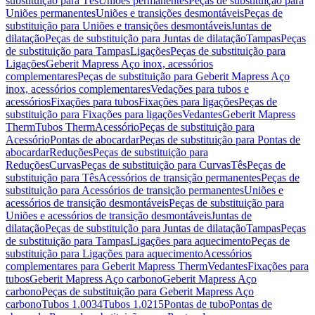
substituição para Tês
Uniões permanentes
Peças de substituição para
Uniões permanentes
Uniões e transições desmontáveis
Peças de
substituição para Uniões e transições desmontáveis
Juntas de
dilatação
Peças de substituição para Juntas de dilatação
Tampas
Peças
de substituição para Tampas
Ligações
Peças de substituição para
Ligações
Geberit Mapress Aço inox, acessórios
complementares
Peças de substituição para Geberit Mapress Aço
inox, acessórios complementares
Vedações para tubos e
acessórios
Fixações para tubos
Fixações para ligações
Peças de
substituição para Fixações para ligações
Vedantes
Geberit Mapress
Therm
Tubos Therm
Acessório
Peças de substituição para
Acessório
Pontas de abocardar
Peças de substituição para Pontas de
abocardar
Reduções
Peças de substituição para
Reduções
Curvas
Peças de substituição para Curvas
Tês
Peças de
substituição para Tês
Acessórios de transição permanentes
Peças de
substituição para Acessórios de transição permanentes
Uniões e
acessórios de transição desmontáveis
Peças de substituição para
Uniões e acessórios de transição desmontáveis
Juntas de
dilatação
Peças de substituição para Juntas de dilatação
Tampas
Peças
de substituição para Tampas
Ligações para aquecimento
Peças de
substituição para Ligações para aquecimento
Acessórios
complementares para Geberit Mapress Therm
Vedantes
Fixações para
tubos
Geberit Mapress Aço carbono
Geberit Mapress Aço
carbono
Peças de substituição para Geberit Mapress Aço
carbono
Tubos 1.0034
Tubos 1.0215
Pontas de tubo
Pontas de