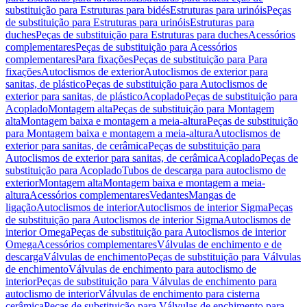
substituição para Estruturas para bidés
Estruturas para urinóis
Peças
de substituição para Estruturas para urinóis
Estruturas para
duches
Peças de substituição para Estruturas para duches
Acessórios
complementares
Peças de substituição para Acessórios
complementares
Para fixações
Peças de substituição para Para
fixações
Autoclismos de exterior
Autoclismos de exterior para
sanitas, de plástico
Peças de substituição para Autoclismos de
exterior para sanitas, de plástico
Acoplado
Peças de substituição para
Acoplado
Montagem alta
Peças de substituição para Montagem
alta
Montagem baixa e montagem a meia-altura
Peças de substituição
para Montagem baixa e montagem a meia-altura
Autoclismos de
exterior para sanitas, de cerâmica
Peças de substituição para
Autoclismos de exterior para sanitas, de cerâmica
Acoplado
Peças de
substituição para Acoplado
Tubos de descarga para autoclismo de
exterior
Montagem alta
Montagem baixa e montagem a meia-
altura
Acessórios complementares
Vedantes
Mangas de
ligação
Autoclismos de interior
Autoclismos de interior Sigma
Peças
de substituição para Autoclismos de interior Sigma
Autoclismos de
interior Omega
Peças de substituição para Autoclismos de interior
Omega
Acessórios complementares
Válvulas de enchimento e de
descarga
Válvulas de enchimento
Peças de substituição para Válvulas
de enchimento
Válvulas de enchimento para autoclismo de
interior
Peças de substituição para Válvulas de enchimento para
autoclismo de interior
Válvulas de enchimento para cisterna
cerâmica
Peças de substituição para Válvulas de enchimento para