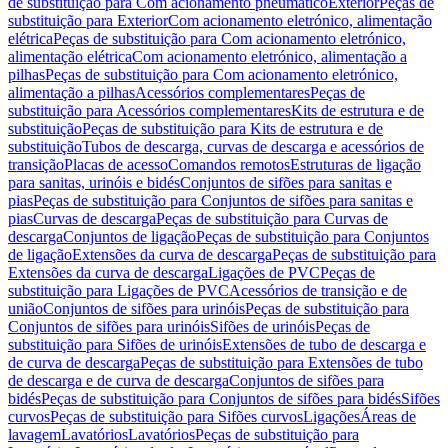
de substituição para Com acionamento pneumático
Exterior
Peças de
substituição para Exterior
Com acionamento eletrónico, alimentação
elétrica
Peças de substituição para Com acionamento eletrónico,
alimentação elétrica
Com acionamento eletrónico, alimentação a
pilhas
Peças de substituição para Com acionamento eletrónico,
alimentação a pilhas
Acessórios complementares
Peças de
substituição para Acessórios complementares
Kits de estrutura e de
substituição
Peças de substituição para Kits de estrutura e de
substituição
Tubos de descarga, curvas de descarga e acessórios de
transição
Placas de acesso
Comandos remotos
Estruturas de ligação
para sanitas, urinóis e bidés
Conjuntos de sifões para sanitas e
pias
Peças de substituição para Conjuntos de sifões para sanitas e
pias
Curvas de descarga
Peças de substituição para Curvas de
descarga
Conjuntos de ligação
Peças de substituição para Conjuntos
de ligação
Extensões da curva de descarga
Peças de substituição para
Extensões da curva de descarga
Ligações de PVC
Peças de
substituição para Ligações de PVC
Acessórios de transição e de
união
Conjuntos de sifões para urinóis
Peças de substituição para
Conjuntos de sifões para urinóis
Sifões de urinóis
Peças de
substituição para Sifões de urinóis
Extensões de tubo de descarga e
de curva de descarga
Peças de substituição para Extensões de tubo
de descarga e de curva de descarga
Conjuntos de sifões para
bidés
Peças de substituição para Conjuntos de sifões para bidés
Sifões
curvos
Peças de substituição para Sifões curvos
Ligações
Áreas de
lavagem
Lavatórios
Lavatórios
Peças de substituição para