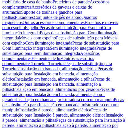
mobiliário de casa de banho
Prateleiras de parede
Acessórios
complementares
Acessórios de gavetas e caixas de
arrumação
Suporte de toalhas e ganchos para
toalhas
Puxadores
Conjuntos de pés de apoio
Quadros
magnéticos
Outros acessórios complementares
Espelhos e móveis
com espelho
Espelho
Peças de substituição para Espelho
Com
iluminação integrada
Peças de substituição para Com iluminação
integrada
Móveis com espelho
Peças de substituição para Móveis
com espelho
Com iluminação integrada
Peças de substituição para
Com iluminação integrada
Sem iluminação integrada
Peças de
substituição para Sem iluminação integrada
Acessórios
complementares
Elementos de luz
Outros acessórios
complementares
Torneiras
Torneiras
Peças de substituição para
Torneiras
Instalação em bancada, alimentação elétrica
Peças de
substituição para Instalação em bancada, alimentação
elétrica
Instalação em bancada, alimentação a pilhas
Peças de
substituição para Instalação em bancada, alimentação a
pilhas
Instalação em bancada, alimentação por gerador
Peças de
substituição para Instalação em bancada, alimentação por
gerador
Instalação em bancada, misturadora com um manípulo
Peças
de substituição para Instalação em bancada, misturadora com um
manípulo
Instalação à parede, alimentação elétrica
Peças de
substituição para Instalação à parede, alimentação elétrica
Instalação
à parede, alimentação a pilhas
Peças de substituição para Instalação à
parede, alimentação a pilhas
Instalação à parede, alimentação por