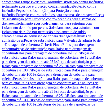
abraçadeiras
Tampas
Vedantes
Consumíveis
Proteção contra incêndios,
isolamento acústico e proteção contra humidade
Proteção contra
incêndios
Peças de substituição para Proteção contra
incêndios
Proteção contra-incêndios para sistemas de drenagem
Peças
de substituição para Proteção contra-incêndios para sistemas de
drenagem
Isolamento acústico
Isolamentos para estrutura com
isolamento de ruído por percussão
Isolamentos para estrutura com
isolamento de ruído por percussão e isolamento de ruído
aéreo
Válvulas de admissão de ar para drenagem
Válvulas de
admissão de ar
Peças de substituição para Válvulas de admissão de
ar
Drenagem de cobertura Geberit Pluvia
Ralos para drenagem de
cobertura
Peças de substituição para Ralos para drenagem de
cobertura
Ralos para drenagem de cobertura até 12 l/s
Peças de
substituição para Ralos para drenagem de cobertura até 12 l/s
Ralos
para drenagem de cobertura até 25 l/s
Peças de substituição para
Ralos para drenagem de cobertura até 25 l/s
Ralos para drenagem de
cobertura até 100 l/s
Peças de substituição para Ralos para drenagem
de cobertura até 100 l/s
Ralos para drenagem de cobertura para
caleiras
Peças de substituição para Ralos para drenagem de cobertura
para caleiras
Ralos para drenagem de cobertura até 12 l/s
Peças de
substituição para Ralos para drenagem de cobertura até 12 l/s
Ralos
para drenagem de cobertura até 25 l/s
Peças de substituição para
Ralos para drenagem de cobertura até 25 l/s
Ralos para drenagem de
cobertura até 100 l/s
Peças de substituição para Ralos para drenagem
de cobertura até 100 l/s
Estruturas de barreira de vapor
Peças de