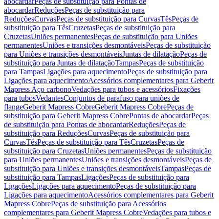
abocardar
Peças de substituição para Pontas de
abocardar
Reduções
Peças de substituição para
Reduções
Curvas
Peças de substituição para Curvas
Tês
Peças de
substituição para Tês
Cruzetas
Peças de substituição para
Cruzetas
Uniões permanentes
Peças de substituição para Uniões
permanentes
Uniões e transições desmontáveis
Peças de substituição
para Uniões e transições desmontáveis
Juntas de dilatação
Peças de
substituição para Juntas de dilatação
Tampas
Peças de substituição
para Tampas
Ligações para aquecimento
Peças de substituição para
Ligações para aquecimento
Acessórios complementares para Geberit
Mapress Aço carbono
Vedações para tubos e acessórios
Fixações
para tubos
Vedantes
Conjuntos de parafuso para uniões de
flange
Geberit Mapress Cobre
Geberit Mapress Cobre
Peças de
substituição para Geberit Mapress Cobre
Pontas de abocardar
Peças
de substituição para Pontas de abocardar
Reduções
Peças de
substituição para Reduções
Curvas
Peças de substituição para
Curvas
Tês
Peças de substituição para Tês
Cruzetas
Peças de
substituição para Cruzetas
Uniões permanentes
Peças de substituição
para Uniões permanentes
Uniões e transições desmontáveis
Peças de
substituição para Uniões e transições desmontáveis
Tampas
Peças de
substituição para Tampas
Ligações
Peças de substituição para
Ligações
Ligações para aquecimento
Peças de substituição para
Ligações para aquecimento
Acessórios complementares para Geberit
Mapress Cobre
Peças de substituição para Acessórios
complementares para Geberit Mapress Cobre
Vedações para tubos e