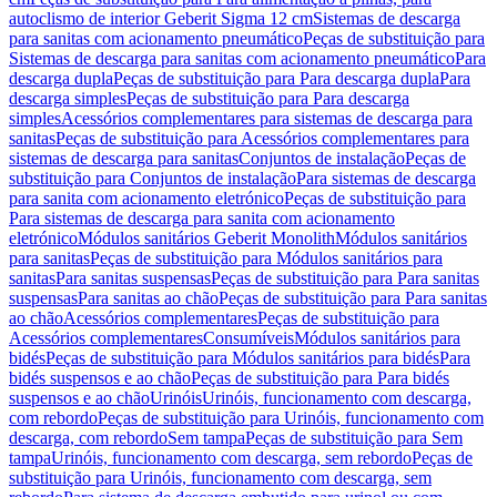
autoclismo de interior Geberit Sigma 12 cm
Sistemas de descarga
para sanitas com acionamento pneumático
Peças de substituição para
Sistemas de descarga para sanitas com acionamento pneumático
Para
descarga dupla
Peças de substituição para Para descarga dupla
Para
descarga simples
Peças de substituição para Para descarga
simples
Acessórios complementares para sistemas de descarga para
sanitas
Peças de substituição para Acessórios complementares para
sistemas de descarga para sanitas
Conjuntos de instalação
Peças de
substituição para Conjuntos de instalação
Para sistemas de descarga
para sanita com acionamento eletrónico
Peças de substituição para
Para sistemas de descarga para sanita com acionamento
eletrónico
Módulos sanitários Geberit Monolith
Módulos sanitários
para sanitas
Peças de substituição para Módulos sanitários para
sanitas
Para sanitas suspensas
Peças de substituição para Para sanitas
suspensas
Para sanitas ao chão
Peças de substituição para Para sanitas
ao chão
Acessórios complementares
Peças de substituição para
Acessórios complementares
Consumíveis
Módulos sanitários para
bidés
Peças de substituição para Módulos sanitários para bidés
Para
bidés suspensos e ao chão
Peças de substituição para Para bidés
suspensos e ao chão
Urinóis
Urinóis, funcionamento com descarga,
com rebordo
Peças de substituição para Urinóis, funcionamento com
descarga, com rebordo
Sem tampa
Peças de substituição para Sem
tampa
Urinóis, funcionamento com descarga, sem rebordo
Peças de
substituição para Urinóis, funcionamento com descarga, sem