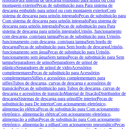
rebordo
Para sistema de descarga embutido para urinol ou com
montagem exterior
Peças de substituição para Para sistema de
descarga embutido para urinol ou com montagem exterior
Com
sistema de descarga para urinóis integrado
Peças de substituição para
Com sistema de descarga para urinóis integrado
Para sistema de
descarga para urinóis integrado
Peças de substituição para Para
sistema de descarga para urinóis integrado
Urinóis, funcionamento
com descarga, com/para tampa
Peças de substituição para Urinóis,
funcionamento com descarga, com/para tampa
Sem bordo de
descarga
Peças de substituição para Sem bordo de descarga
Urinóis,
funcionamento sem água
Peças de substituição para Urinóis,
funcionamento sem água
Sem tampa
Peças de substituição para Sem
tampa
Separadores de urinol
Separadores de urinol de
plástico
Separadores de urinol de vidro
Acessórios
complementares
Peças de substituição para Acessórios
complementares
Sifões e acessórios complementares para
sifões
Tubos de descarga, curvas de descarga e acessórios de
transição
Peças de substituição para Tubos de descarga, curvas de
descarga e acessórios de transição
Material de fixação
Distribuidor de
descarga
Sistemas de descarga para urinol
De interior
Peças de
substituição para De interior
Com acionamento eletrónico,
alimentação elétrica
Peças de substituição para Com acionamento
eletrónico, alimentação elétrica
Com acionamento eletrónico,
alimentação a pilhas
Peças de substituição para Com acionamento
eletrónico, alimentação a pilhas
Com acionamento pneumático
Peças