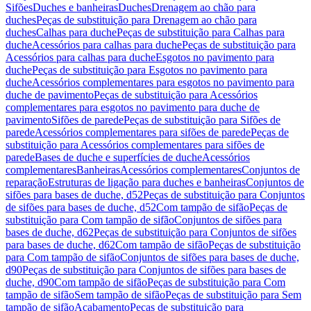
Sifões
Duches e banheiras
Duches
Drenagem ao chão para
duches
Peças de substituição para Drenagem ao chão para
duches
Calhas para duche
Peças de substituição para Calhas para
duche
Acessórios para calhas para duche
Peças de substituição para
Acessórios para calhas para duche
Esgotos no pavimento para
duche
Peças de substituição para Esgotos no pavimento para
duche
Acessórios complementares para esgotos no pavimento para
duche de pavimento
Peças de substituição para Acessórios
complementares para esgotos no pavimento para duche de
pavimento
Sifões de parede
Peças de substituição para Sifões de
parede
Acessórios complementares para sifões de parede
Peças de
substituição para Acessórios complementares para sifões de
parede
Bases de duche e superfícies de duche
Acessórios
complementares
Banheiras
Acessórios complementares
Conjuntos de
reparação
Estruturas de ligação para duches e banheiras
Conjuntos de
sifões para bases de duche, d52
Peças de substituição para Conjuntos
de sifões para bases de duche, d52
Com tampão de sifão
Peças de
substituição para Com tampão de sifão
Conjuntos de sifões para
bases de duche, d62
Peças de substituição para Conjuntos de sifões
para bases de duche, d62
Com tampão de sifão
Peças de substituição
para Com tampão de sifão
Conjuntos de sifões para bases de duche,
d90
Peças de substituição para Conjuntos de sifões para bases de
duche, d90
Com tampão de sifão
Peças de substituição para Com
tampão de sifão
Sem tampão de sifão
Peças de substituição para Sem
tampão de sifão
Acabamento
Peças de substituição para