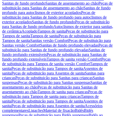
Sanitas de fundo profundo
Sanitas de assentamento ao chão
Peças de
substituição para Sanitas de assentamento ao chão
Sanitas de fundo
profundo para autoclismos de exterior acoplados
Peças de
substituição para Sanitas de fundo profundo para autoclismos de
exterior acoplados
Sanitas de fundo profundo
Peças de substituição
para Sanitas de fundo profundo
Autoclismos de exterior para sanitas,
de cerâmica
Acoplado
Tampos de sanita
Peças de substituição para
Tampos de sanita
Tampos de sanita
Peças de substituição para
Tampos de sanita
Sanitas versão Comfort
Peças de substituição para
Sanitas versão Comfort
Sanitas de fundo profundo elevadas
Peças de
substituição para Sanitas de fundo profundo elevadas
Sanitas de
fundo profundo extensíveis
Peças de substituição para Sanitas de
fundo profundo extensíveis
Tampos de sanita versão Comfort
Peças
de substituição para Tampos de sanita versão Comfort
Tampos de
sanita
Peças de substituição para Tampos de sanita
Assentos de
sanita
Peças de substituição para Assentos de sanita
Sanitas para
crianças
Peças de substituição para Sanitas para crianças
Sanitas
suspensas
Peças de substituição para Sanitas suspensas
Sanitas de
assentamento ao chão
Peças de substituição para Sanitas de
assentamento ao chão
Tampos de sanita para crianças
Peças de
substituição para Tampos de sanita para crianças
Tampos de
sanita
Peças de substituição para Tampos de sanita
Assentos de
sanita
Peças de substituição para Assentos de sanita
Acessórios
complementares
Ligações
Material de fixação
Bidés
Bidés
suspensos
Peças de substituição para Bidés suspensos
Bidés ao