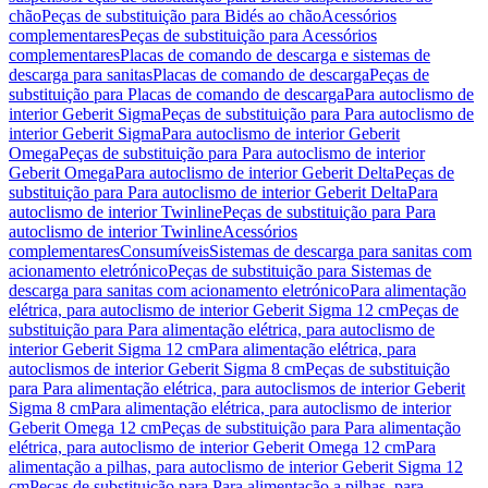
chão
Peças de substituição para Bidés ao chão
Acessórios
complementares
Peças de substituição para Acessórios
complementares
Placas de comando de descarga e sistemas de
descarga para sanitas
Placas de comando de descarga
Peças de
substituição para Placas de comando de descarga
Para autoclismo de
interior Geberit Sigma
Peças de substituição para Para autoclismo de
interior Geberit Sigma
Para autoclismo de interior Geberit
Omega
Peças de substituição para Para autoclismo de interior
Geberit Omega
Para autoclismo de interior Geberit Delta
Peças de
substituição para Para autoclismo de interior Geberit Delta
Para
autoclismo de interior Twinline
Peças de substituição para Para
autoclismo de interior Twinline
Acessórios
complementares
Consumíveis
Sistemas de descarga para sanitas com
acionamento eletrónico
Peças de substituição para Sistemas de
descarga para sanitas com acionamento eletrónico
Para alimentação
elétrica, para autoclismo de interior Geberit Sigma 12 cm
Peças de
substituição para Para alimentação elétrica, para autoclismo de
interior Geberit Sigma 12 cm
Para alimentação elétrica, para
autoclismos de interior Geberit Sigma 8 cm
Peças de substituição
para Para alimentação elétrica, para autoclismos de interior Geberit
Sigma 8 cm
Para alimentação elétrica, para autoclismo de interior
Geberit Omega 12 cm
Peças de substituição para Para alimentação
elétrica, para autoclismo de interior Geberit Omega 12 cm
Para
alimentação a pilhas, para autoclismo de interior Geberit Sigma 12
cm
Peças de substituição para Para alimentação a pilhas, para