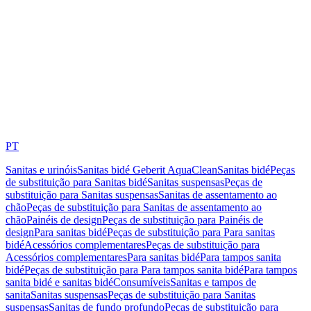
PT
Sanitas e urinóis
Sanitas bidé Geberit AquaClean
Sanitas bidé
Peças
de substituição para Sanitas bidé
Sanitas suspensas
Peças de
substituição para Sanitas suspensas
Sanitas de assentamento ao
chão
Peças de substituição para Sanitas de assentamento ao
chão
Painéis de design
Peças de substituição para Painéis de
design
Para sanitas bidé
Peças de substituição para Para sanitas
bidé
Acessórios complementares
Peças de substituição para
Acessórios complementares
Para sanitas bidé
Para tampos sanita
bidé
Peças de substituição para Para tampos sanita bidé
Para tampos
sanita bidé e sanitas bidé
Consumíveis
Sanitas e tampos de
sanita
Sanitas suspensas
Peças de substituição para Sanitas
suspensas
Sanitas de fundo profundo
Peças de substituição para