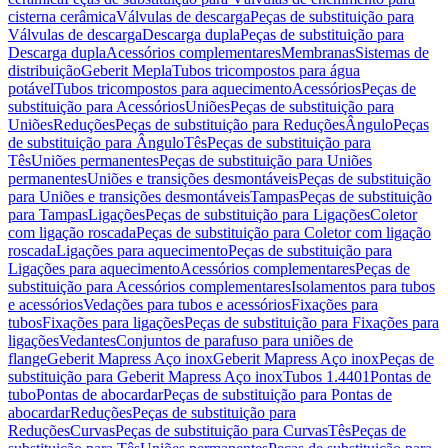
cisterna cerâmica
Válvulas de descarga
Peças de substituição para
Válvulas de descarga
Descarga dupla
Peças de substituição para
Descarga dupla
Acessórios complementares
Membranas
Sistemas de
distribuição
Geberit Mepla
Tubos tricompostos para água
potável
Tubos tricompostos para aquecimento
Acessórios
Peças de
substituição para Acessórios
Uniões
Peças de substituição para
Uniões
Reduções
Peças de substituição para Reduções
Ângulo
Peças
de substituição para Ângulo
Tês
Peças de substituição para
Tês
Uniões permanentes
Peças de substituição para Uniões
permanentes
Uniões e transições desmontáveis
Peças de substituição
para Uniões e transições desmontáveis
Tampas
Peças de substituição
para Tampas
Ligações
Peças de substituição para Ligações
Coletor
com ligação roscada
Peças de substituição para Coletor com ligação
roscada
Ligações para aquecimento
Peças de substituição para
Ligações para aquecimento
Acessórios complementares
Peças de
substituição para Acessórios complementares
Isolamentos para tubos
e acessórios
Vedações para tubos e acessórios
Fixações para
tubos
Fixações para ligações
Peças de substituição para Fixações para
ligações
Vedantes
Conjuntos de parafuso para uniões de
flange
Geberit Mapress Aço inox
Geberit Mapress Aço inox
Peças de
substituição para Geberit Mapress Aço inox
Tubos 1.4401
Pontas de
tubo
Pontas de abocardar
Peças de substituição para Pontas de
abocardar
Reduções
Peças de substituição para
Reduções
Curvas
Peças de substituição para Curvas
Tês
Peças de