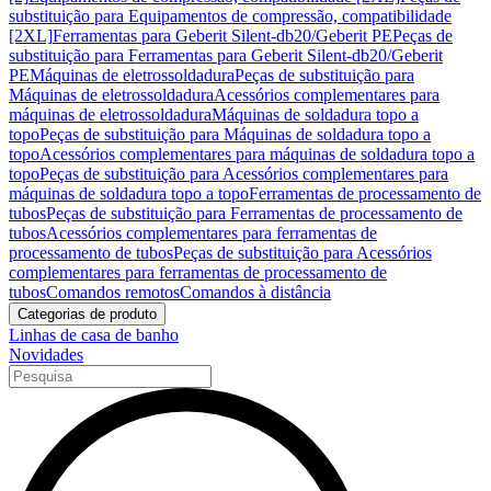
substituição para Equipamentos de compressão, compatibilidade
[2XL]
Ferramentas para Geberit Silent-db20/Geberit PE
Peças de
substituição para Ferramentas para Geberit Silent-db20/Geberit
PE
Máquinas de eletrossoldadura
Peças de substituição para
Máquinas de eletrossoldadura
Acessórios complementares para
máquinas de eletrossoldadura
Máquinas de soldadura topo a
topo
Peças de substituição para Máquinas de soldadura topo a
topo
Acessórios complementares para máquinas de soldadura topo a
topo
Peças de substituição para Acessórios complementares para
máquinas de soldadura topo a topo
Ferramentas de processamento de
tubos
Peças de substituição para Ferramentas de processamento de
tubos
Acessórios complementares para ferramentas de
processamento de tubos
Peças de substituição para Acessórios
complementares para ferramentas de processamento de
tubos
Comandos remotos
Comandos à distância
Categorias de produto
Linhas de casa de banho
Novidades