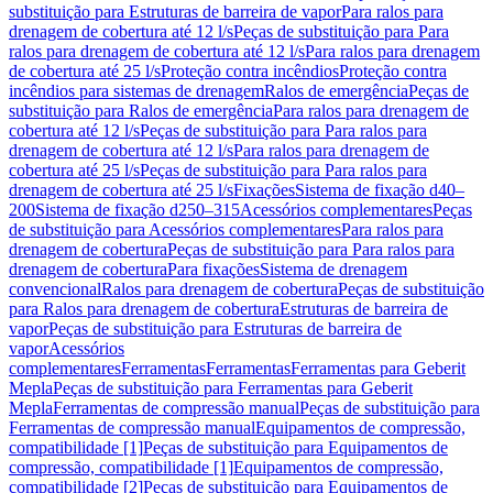
substituição para Estruturas de barreira de vapor
Para ralos para
drenagem de cobertura até 12 l/s
Peças de substituição para Para
ralos para drenagem de cobertura até 12 l/s
Para ralos para drenagem
de cobertura até 25 l/s
Proteção contra incêndios
Proteção contra
incêndios para sistemas de drenagem
Ralos de emergência
Peças de
substituição para Ralos de emergência
Para ralos para drenagem de
cobertura até 12 l/s
Peças de substituição para Para ralos para
drenagem de cobertura até 12 l/s
Para ralos para drenagem de
cobertura até 25 l/s
Peças de substituição para Para ralos para
drenagem de cobertura até 25 l/s
Fixações
Sistema de fixação d40–
200
Sistema de fixação d250–315
Acessórios complementares
Peças
de substituição para Acessórios complementares
Para ralos para
drenagem de cobertura
Peças de substituição para Para ralos para
drenagem de cobertura
Para fixações
Sistema de drenagem
convencional
Ralos para drenagem de cobertura
Peças de substituição
para Ralos para drenagem de cobertura
Estruturas de barreira de
vapor
Peças de substituição para Estruturas de barreira de
vapor
Acessórios
complementares
Ferramentas
Ferramentas
Ferramentas para Geberit
Mepla
Peças de substituição para Ferramentas para Geberit
Mepla
Ferramentas de compressão manual
Peças de substituição para
Ferramentas de compressão manual
Equipamentos de compressão,
compatibilidade [1]
Peças de substituição para Equipamentos de
compressão, compatibilidade [1]
Equipamentos de compressão,
compatibilidade [2]
Peças de substituição para Equipamentos de