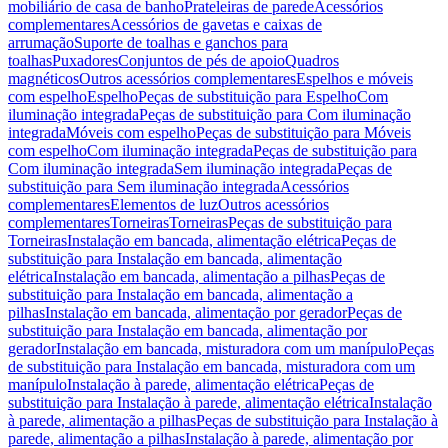
mobiliário de casa de banho
Prateleiras de parede
Acessórios
complementares
Acessórios de gavetas e caixas de
arrumação
Suporte de toalhas e ganchos para
toalhas
Puxadores
Conjuntos de pés de apoio
Quadros
magnéticos
Outros acessórios complementares
Espelhos e móveis
com espelho
Espelho
Peças de substituição para Espelho
Com
iluminação integrada
Peças de substituição para Com iluminação
integrada
Móveis com espelho
Peças de substituição para Móveis
com espelho
Com iluminação integrada
Peças de substituição para
Com iluminação integrada
Sem iluminação integrada
Peças de
substituição para Sem iluminação integrada
Acessórios
complementares
Elementos de luz
Outros acessórios
complementares
Torneiras
Torneiras
Peças de substituição para
Torneiras
Instalação em bancada, alimentação elétrica
Peças de
substituição para Instalação em bancada, alimentação
elétrica
Instalação em bancada, alimentação a pilhas
Peças de
substituição para Instalação em bancada, alimentação a
pilhas
Instalação em bancada, alimentação por gerador
Peças de
substituição para Instalação em bancada, alimentação por
gerador
Instalação em bancada, misturadora com um manípulo
Peças
de substituição para Instalação em bancada, misturadora com um
manípulo
Instalação à parede, alimentação elétrica
Peças de
substituição para Instalação à parede, alimentação elétrica
Instalação
à parede, alimentação a pilhas
Peças de substituição para Instalação à
parede, alimentação a pilhas
Instalação à parede, alimentação por