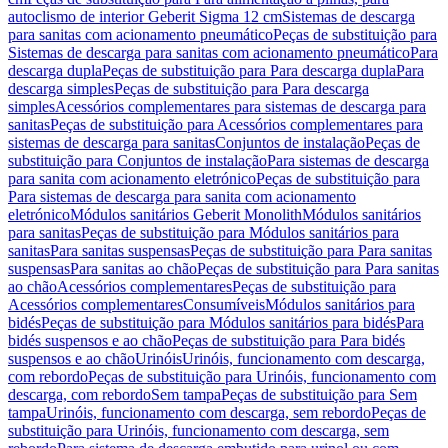
autoclismo de interior Geberit Sigma 12 cm
Sistemas de descarga
para sanitas com acionamento pneumático
Peças de substituição para
Sistemas de descarga para sanitas com acionamento pneumático
Para
descarga dupla
Peças de substituição para Para descarga dupla
Para
descarga simples
Peças de substituição para Para descarga
simples
Acessórios complementares para sistemas de descarga para
sanitas
Peças de substituição para Acessórios complementares para
sistemas de descarga para sanitas
Conjuntos de instalação
Peças de
substituição para Conjuntos de instalação
Para sistemas de descarga
para sanita com acionamento eletrónico
Peças de substituição para
Para sistemas de descarga para sanita com acionamento
eletrónico
Módulos sanitários Geberit Monolith
Módulos sanitários
para sanitas
Peças de substituição para Módulos sanitários para
sanitas
Para sanitas suspensas
Peças de substituição para Para sanitas
suspensas
Para sanitas ao chão
Peças de substituição para Para sanitas
ao chão
Acessórios complementares
Peças de substituição para
Acessórios complementares
Consumíveis
Módulos sanitários para
bidés
Peças de substituição para Módulos sanitários para bidés
Para
bidés suspensos e ao chão
Peças de substituição para Para bidés
suspensos e ao chão
Urinóis
Urinóis, funcionamento com descarga,
com rebordo
Peças de substituição para Urinóis, funcionamento com
descarga, com rebordo
Sem tampa
Peças de substituição para Sem
tampa
Urinóis, funcionamento com descarga, sem rebordo
Peças de
substituição para Urinóis, funcionamento com descarga, sem