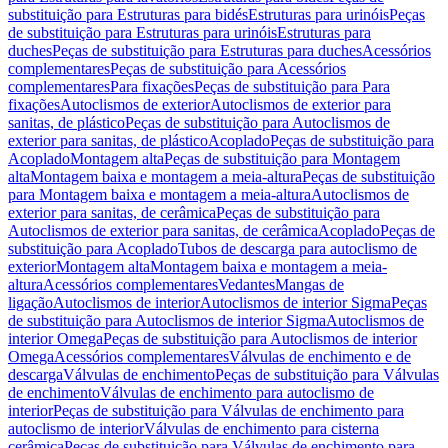
substituição para Estruturas para bidés
Estruturas para urinóis
Peças
de substituição para Estruturas para urinóis
Estruturas para
duches
Peças de substituição para Estruturas para duches
Acessórios
complementares
Peças de substituição para Acessórios
complementares
Para fixações
Peças de substituição para Para
fixações
Autoclismos de exterior
Autoclismos de exterior para
sanitas, de plástico
Peças de substituição para Autoclismos de
exterior para sanitas, de plástico
Acoplado
Peças de substituição para
Acoplado
Montagem alta
Peças de substituição para Montagem
alta
Montagem baixa e montagem a meia-altura
Peças de substituição
para Montagem baixa e montagem a meia-altura
Autoclismos de
exterior para sanitas, de cerâmica
Peças de substituição para
Autoclismos de exterior para sanitas, de cerâmica
Acoplado
Peças de
substituição para Acoplado
Tubos de descarga para autoclismo de
exterior
Montagem alta
Montagem baixa e montagem a meia-
altura
Acessórios complementares
Vedantes
Mangas de
ligação
Autoclismos de interior
Autoclismos de interior Sigma
Peças
de substituição para Autoclismos de interior Sigma
Autoclismos de
interior Omega
Peças de substituição para Autoclismos de interior
Omega
Acessórios complementares
Válvulas de enchimento e de
descarga
Válvulas de enchimento
Peças de substituição para Válvulas
de enchimento
Válvulas de enchimento para autoclismo de
interior
Peças de substituição para Válvulas de enchimento para
autoclismo de interior
Válvulas de enchimento para cisterna
cerâmica
Peças de substituição para Válvulas de enchimento para