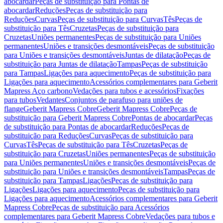
abocardar
Peças de substituição para Pontas de
abocardar
Reduções
Peças de substituição para
Reduções
Curvas
Peças de substituição para Curvas
Tês
Peças de
substituição para Tês
Cruzetas
Peças de substituição para
Cruzetas
Uniões permanentes
Peças de substituição para Uniões
permanentes
Uniões e transições desmontáveis
Peças de substituição
para Uniões e transições desmontáveis
Juntas de dilatação
Peças de
substituição para Juntas de dilatação
Tampas
Peças de substituição
para Tampas
Ligações para aquecimento
Peças de substituição para
Ligações para aquecimento
Acessórios complementares para Geberit
Mapress Aço carbono
Vedações para tubos e acessórios
Fixações
para tubos
Vedantes
Conjuntos de parafuso para uniões de
flange
Geberit Mapress Cobre
Geberit Mapress Cobre
Peças de
substituição para Geberit Mapress Cobre
Pontas de abocardar
Peças
de substituição para Pontas de abocardar
Reduções
Peças de
substituição para Reduções
Curvas
Peças de substituição para
Curvas
Tês
Peças de substituição para Tês
Cruzetas
Peças de
substituição para Cruzetas
Uniões permanentes
Peças de substituição
para Uniões permanentes
Uniões e transições desmontáveis
Peças de
substituição para Uniões e transições desmontáveis
Tampas
Peças de
substituição para Tampas
Ligações
Peças de substituição para
Ligações
Ligações para aquecimento
Peças de substituição para
Ligações para aquecimento
Acessórios complementares para Geberit
Mapress Cobre
Peças de substituição para Acessórios
complementares para Geberit Mapress Cobre
Vedações para tubos e