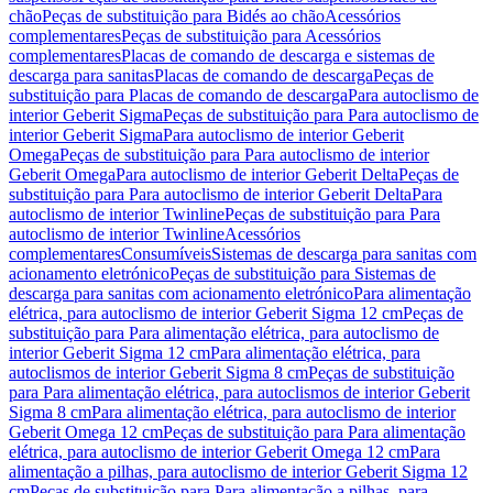
chão
Peças de substituição para Bidés ao chão
Acessórios
complementares
Peças de substituição para Acessórios
complementares
Placas de comando de descarga e sistemas de
descarga para sanitas
Placas de comando de descarga
Peças de
substituição para Placas de comando de descarga
Para autoclismo de
interior Geberit Sigma
Peças de substituição para Para autoclismo de
interior Geberit Sigma
Para autoclismo de interior Geberit
Omega
Peças de substituição para Para autoclismo de interior
Geberit Omega
Para autoclismo de interior Geberit Delta
Peças de
substituição para Para autoclismo de interior Geberit Delta
Para
autoclismo de interior Twinline
Peças de substituição para Para
autoclismo de interior Twinline
Acessórios
complementares
Consumíveis
Sistemas de descarga para sanitas com
acionamento eletrónico
Peças de substituição para Sistemas de
descarga para sanitas com acionamento eletrónico
Para alimentação
elétrica, para autoclismo de interior Geberit Sigma 12 cm
Peças de
substituição para Para alimentação elétrica, para autoclismo de
interior Geberit Sigma 12 cm
Para alimentação elétrica, para
autoclismos de interior Geberit Sigma 8 cm
Peças de substituição
para Para alimentação elétrica, para autoclismos de interior Geberit
Sigma 8 cm
Para alimentação elétrica, para autoclismo de interior
Geberit Omega 12 cm
Peças de substituição para Para alimentação
elétrica, para autoclismo de interior Geberit Omega 12 cm
Para
alimentação a pilhas, para autoclismo de interior Geberit Sigma 12
cm
Peças de substituição para Para alimentação a pilhas, para