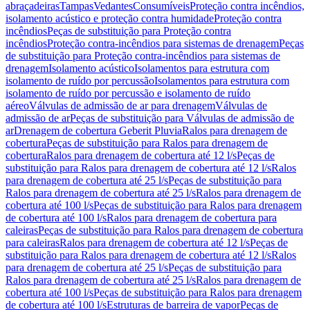
abraçadeiras
Tampas
Vedantes
Consumíveis
Proteção contra incêndios,
isolamento acústico e proteção contra humidade
Proteção contra
incêndios
Peças de substituição para Proteção contra
incêndios
Proteção contra-incêndios para sistemas de drenagem
Peças
de substituição para Proteção contra-incêndios para sistemas de
drenagem
Isolamento acústico
Isolamentos para estrutura com
isolamento de ruído por percussão
Isolamentos para estrutura com
isolamento de ruído por percussão e isolamento de ruído
aéreo
Válvulas de admissão de ar para drenagem
Válvulas de
admissão de ar
Peças de substituição para Válvulas de admissão de
ar
Drenagem de cobertura Geberit Pluvia
Ralos para drenagem de
cobertura
Peças de substituição para Ralos para drenagem de
cobertura
Ralos para drenagem de cobertura até 12 l/s
Peças de
substituição para Ralos para drenagem de cobertura até 12 l/s
Ralos
para drenagem de cobertura até 25 l/s
Peças de substituição para
Ralos para drenagem de cobertura até 25 l/s
Ralos para drenagem de
cobertura até 100 l/s
Peças de substituição para Ralos para drenagem
de cobertura até 100 l/s
Ralos para drenagem de cobertura para
caleiras
Peças de substituição para Ralos para drenagem de cobertura
para caleiras
Ralos para drenagem de cobertura até 12 l/s
Peças de
substituição para Ralos para drenagem de cobertura até 12 l/s
Ralos
para drenagem de cobertura até 25 l/s
Peças de substituição para
Ralos para drenagem de cobertura até 25 l/s
Ralos para drenagem de
cobertura até 100 l/s
Peças de substituição para Ralos para drenagem
de cobertura até 100 l/s
Estruturas de barreira de vapor
Peças de