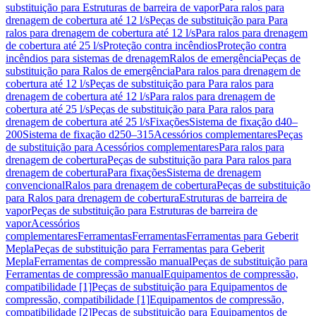
substituição para Estruturas de barreira de vapor
Para ralos para
drenagem de cobertura até 12 l/s
Peças de substituição para Para
ralos para drenagem de cobertura até 12 l/s
Para ralos para drenagem
de cobertura até 25 l/s
Proteção contra incêndios
Proteção contra
incêndios para sistemas de drenagem
Ralos de emergência
Peças de
substituição para Ralos de emergência
Para ralos para drenagem de
cobertura até 12 l/s
Peças de substituição para Para ralos para
drenagem de cobertura até 12 l/s
Para ralos para drenagem de
cobertura até 25 l/s
Peças de substituição para Para ralos para
drenagem de cobertura até 25 l/s
Fixações
Sistema de fixação d40–
200
Sistema de fixação d250–315
Acessórios complementares
Peças
de substituição para Acessórios complementares
Para ralos para
drenagem de cobertura
Peças de substituição para Para ralos para
drenagem de cobertura
Para fixações
Sistema de drenagem
convencional
Ralos para drenagem de cobertura
Peças de substituição
para Ralos para drenagem de cobertura
Estruturas de barreira de
vapor
Peças de substituição para Estruturas de barreira de
vapor
Acessórios
complementares
Ferramentas
Ferramentas
Ferramentas para Geberit
Mepla
Peças de substituição para Ferramentas para Geberit
Mepla
Ferramentas de compressão manual
Peças de substituição para
Ferramentas de compressão manual
Equipamentos de compressão,
compatibilidade [1]
Peças de substituição para Equipamentos de
compressão, compatibilidade [1]
Equipamentos de compressão,
compatibilidade [2]
Peças de substituição para Equipamentos de