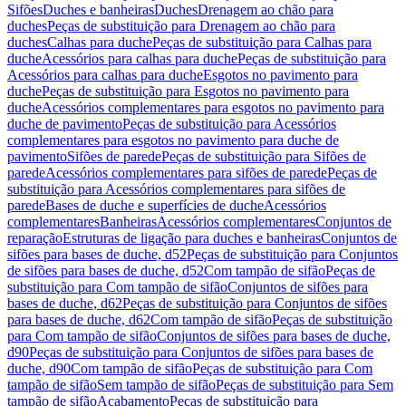
Sifões
Duches e banheiras
Duches
Drenagem ao chão para
duches
Peças de substituição para Drenagem ao chão para
duches
Calhas para duche
Peças de substituição para Calhas para
duche
Acessórios para calhas para duche
Peças de substituição para
Acessórios para calhas para duche
Esgotos no pavimento para
duche
Peças de substituição para Esgotos no pavimento para
duche
Acessórios complementares para esgotos no pavimento para
duche de pavimento
Peças de substituição para Acessórios
complementares para esgotos no pavimento para duche de
pavimento
Sifões de parede
Peças de substituição para Sifões de
parede
Acessórios complementares para sifões de parede
Peças de
substituição para Acessórios complementares para sifões de
parede
Bases de duche e superfícies de duche
Acessórios
complementares
Banheiras
Acessórios complementares
Conjuntos de
reparação
Estruturas de ligação para duches e banheiras
Conjuntos de
sifões para bases de duche, d52
Peças de substituição para Conjuntos
de sifões para bases de duche, d52
Com tampão de sifão
Peças de
substituição para Com tampão de sifão
Conjuntos de sifões para
bases de duche, d62
Peças de substituição para Conjuntos de sifões
para bases de duche, d62
Com tampão de sifão
Peças de substituição
para Com tampão de sifão
Conjuntos de sifões para bases de duche,
d90
Peças de substituição para Conjuntos de sifões para bases de
duche, d90
Com tampão de sifão
Peças de substituição para Com
tampão de sifão
Sem tampão de sifão
Peças de substituição para Sem
tampão de sifão
Acabamento
Peças de substituição para