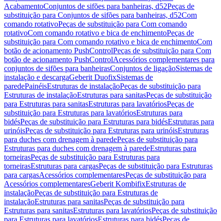
Acabamento
Conjuntos de sifões para banheiras, d52
Peças de
substituição para Conjuntos de sifões para banheiras, d52
Com
comando rotativo
Peças de substituição para Com comando
rotativo
Com comando rotativo e bica de enchimento
Peças de
substituição para Com comando rotativo e bica de enchimento
Com
botão de acionamento PushControl
Peças de substituição para Com
botão de acionamento PushControl
Acessórios complementares para
conjuntos de sifões para banheiras
Conjuntos de ligação
Sistemas de
instalação e descarga
Geberit Duofix
Sistemas de
parede
Painéis
Estruturas de instalação
Peças de substituição para
Estruturas de instalação
Estruturas para sanitas
Peças de substituição
para Estruturas para sanitas
Estruturas para lavatórios
Peças de
substituição para Estruturas para lavatórios
Estruturas para
bidés
Peças de substituição para Estruturas para bidés
Estruturas para
urinóis
Peças de substituição para Estruturas para urinóis
Estruturas
para duches com drenagem à parede
Peças de substituição para
Estruturas para duches com drenagem à parede
Estruturas para
torneiras
Peças de substituição para Estruturas para
torneiras
Estruturas para cargas
Peças de substituição para Estruturas
para cargas
Acessórios complementares
Peças de substituição para
Acessórios complementares
Geberit Kombifix
Estruturas de
instalação
Peças de substituição para Estruturas de
instalação
Estruturas para sanitas
Peças de substituição para
Estruturas para sanitas
Estruturas para lavatórios
Peças de substituição
para Estruturas para lavatórios
Estruturas para bidés
Peças de