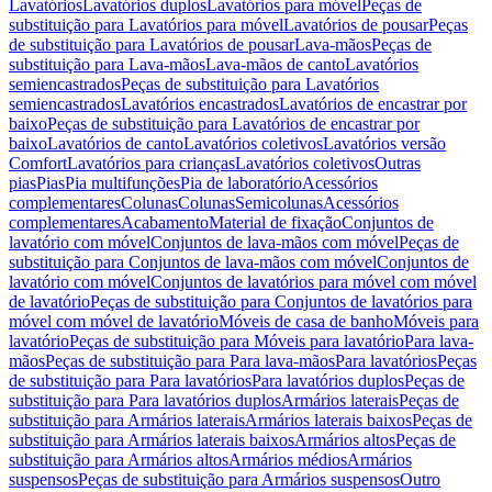
Lavatórios
Lavatórios duplos
Lavatórios para móvel
Peças de
substituição para Lavatórios para móvel
Lavatórios de pousar
Peças
de substituição para Lavatórios de pousar
Lava-mãos
Peças de
substituição para Lava-mãos
Lava-mãos de canto
Lavatórios
semiencastrados
Peças de substituição para Lavatórios
semiencastrados
Lavatórios encastrados
Lavatórios de encastrar por
baixo
Peças de substituição para Lavatórios de encastrar por
baixo
Lavatórios de canto
Lavatórios coletivos
Lavatórios versão
Comfort
Lavatórios para crianças
Lavatórios coletivos
Outras
pias
Pias
Pia multifunções
Pia de laboratório
Acessórios
complementares
Colunas
Colunas
Semicolunas
Acessórios
complementares
Acabamento
Material de fixação
Conjuntos de
lavatório com móvel
Conjuntos de lava-mãos com móvel
Peças de
substituição para Conjuntos de lava-mãos com móvel
Conjuntos de
lavatório com móvel
Conjuntos de lavatórios para móvel com móvel
de lavatório
Peças de substituição para Conjuntos de lavatórios para
móvel com móvel de lavatório
Móveis de casa de banho
Móveis para
lavatório
Peças de substituição para Móveis para lavatório
Para lava-
mãos
Peças de substituição para Para lava-mãos
Para lavatórios
Peças
de substituição para Para lavatórios
Para lavatórios duplos
Peças de
substituição para Para lavatórios duplos
Armários laterais
Peças de
substituição para Armários laterais
Armários laterais baixos
Peças de
substituição para Armários laterais baixos
Armários altos
Peças de
substituição para Armários altos
Armários médios
Armários
suspensos
Peças de substituição para Armários suspensos
Outro