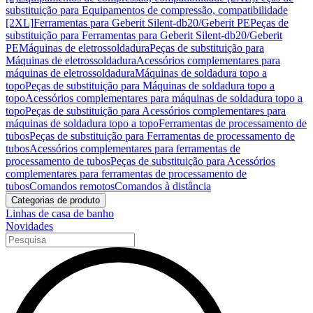
substituição para Equipamentos de compressão, compatibilidade
[2XL]
Ferramentas para Geberit Silent-db20/Geberit PE
Peças de
substituição para Ferramentas para Geberit Silent-db20/Geberit
PE
Máquinas de eletrossoldadura
Peças de substituição para
Máquinas de eletrossoldadura
Acessórios complementares para
máquinas de eletrossoldadura
Máquinas de soldadura topo a
topo
Peças de substituição para Máquinas de soldadura topo a
topo
Acessórios complementares para máquinas de soldadura topo a
topo
Peças de substituição para Acessórios complementares para
máquinas de soldadura topo a topo
Ferramentas de processamento de
tubos
Peças de substituição para Ferramentas de processamento de
tubos
Acessórios complementares para ferramentas de
processamento de tubos
Peças de substituição para Acessórios
complementares para ferramentas de processamento de
tubos
Comandos remotos
Comandos à distância
Categorias de produto
Linhas de casa de banho
Novidades