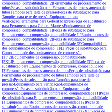
compressão, compatibilidade [2]
Ferramentas de processamento de
tubos
Peças de substituição para Ferramentas de processamento de
tubos
Tampões para teste de pressão
Peças de substituição para
Tampões para teste de pressão
Equipamento para
verificação
Ferramentas para Geberit Mapress
Peças de substituição
para Ferramentas para Geberit Mapress
Equipamentos de
compressão, compatibilidade [1]
Peças de substituição para
Equipamentos de compressão, compatibilidade [1]
Equipamentos de
compressão, compatibilidade [2]
Peças de substituição para
Equipamentos de compressão, compatibilidade [2]
Compatibilidade
dos equipamentos de compressão [1]/[2]
Peças de substituição para
Compatibilidade dos equipamentos de compressão
[1]/[2]
Equipamentos de compressão, compatibilidade
[2XL]
Equipamentos de compressão, compatibilidade [3]
Peças de
substituição para Equipamentos de compressão, compatibilidade
[3]
Ferramentas de processamento de tubos
Peças de substituição para
Ferramentas de processamento de tubos
Tampões para teste de
pressão
Peças de substituição para Tampões para teste de
pressão
Equipamento para verificação
Equipamentos de
compressão
Peças de substituição para Equipamentos de
compressão
Equipamentos de compressão, compatibilidade [1]
Peças
de substituição para Equipamentos de compressão, compatibilidade
[1]
Equipamentos de compressão, compatibilidade [2]
Peças de
substituição para Equipamentos de compressão, compatibilidade
[2]
Equipamentos de compressão, compatibilidade [2XL]
Peças de