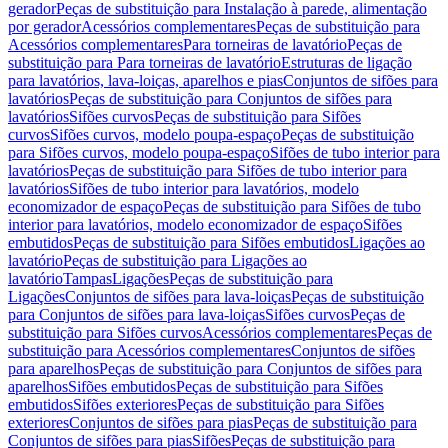
gerador
Peças de substituição para Instalação à parede, alimentação
por gerador
Acessórios complementares
Peças de substituição para
Acessórios complementares
Para torneiras de lavatório
Peças de
substituição para Para torneiras de lavatório
Estruturas de ligação
para lavatórios, lava-loiças, aparelhos e pias
Conjuntos de sifões para
lavatórios
Peças de substituição para Conjuntos de sifões para
lavatórios
Sifões curvos
Peças de substituição para Sifões
curvos
Sifões curvos, modelo poupa-espaço
Peças de substituição
para Sifões curvos, modelo poupa-espaço
Sifões de tubo interior para
lavatórios
Peças de substituição para Sifões de tubo interior para
lavatórios
Sifões de tubo interior para lavatórios, modelo
economizador de espaço
Peças de substituição para Sifões de tubo
interior para lavatórios, modelo economizador de espaço
Sifões
embutidos
Peças de substituição para Sifões embutidos
Ligações ao
lavatório
Peças de substituição para Ligações ao
lavatório
Tampas
Ligações
Peças de substituição para
Ligações
Conjuntos de sifões para lava-loiças
Peças de substituição
para Conjuntos de sifões para lava-loiças
Sifões curvos
Peças de
substituição para Sifões curvos
Acessórios complementares
Peças de
substituição para Acessórios complementares
Conjuntos de sifões
para aparelhos
Peças de substituição para Conjuntos de sifões para
aparelhos
Sifões embutidos
Peças de substituição para Sifões
embutidos
Sifões exteriores
Peças de substituição para Sifões
exteriores
Conjuntos de sifões para pias
Peças de substituição para
Conjuntos de sifões para pias
Sifões
Peças de substituição para