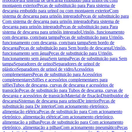
rebordo
Para sistema de descarga embutido para urinol ou com
montagem exterior
Peças de substituição para Para sistema de
descarga embutido para urinol ou com montagem exterior
Com
sistema de descarga para urinóis integrado
Peças de substituição para
Com sistema de descarga para urinóis integrado
Para sistema de
descarga para urinóis integrado
Peças de substituição para Para
sistema de descarga para urinóis integrado
Urinóis, funcionamento
com descarga, com/para tampa
Peças de substituição para Urinóis,
funcionamento com descarga, com/para tampa
Sem bordo de
descarga
Peças de substituição para Sem bordo de descarga
Urinóis,
funcionamento sem água
Peças de substituição para Urinóis,
funcionamento sem água
Sem tampa
Peças de substituição para Sem
tampa
Separadores de urinol
Separadores de urinol de
plástico
Separadores de urinol de vidro
Acessórios
complementares
Peças de substituição para Acessórios
complementares
Sifões e acessórios complementares para
sifões
Tubos de descarga, curvas de descarga e acessórios de
transição
Peças de substituição para Tubos de descarga, curvas de
descarga e acessórios de transição
Material de fixação
Distribuidor de
descarga
Sistemas de descarga para urinol
De interior
Peças de
substituição para De interior
Com acionamento eletrónico,
alimentação elétrica
Peças de substituição para Com acionamento
eletrónico, alimentação elétrica
Com acionamento eletrónico,
alimentação a pilhas
Peças de substituição para Com acionamento
eletrónico, alimentação a pilhas
Com acionamento pneumático
Peças