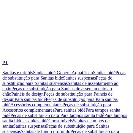
PT
Sanitas e urinóis
Sanitas bidé Geberit AquaClean
Sanitas bidé
Peças
de substituição para Sanitas bidé
Sanitas suspensas
Peças de
substituição para Sanitas suspensas
Sanitas de assentamento ao
chão
Peças de substituição para Sanitas de assentamento ao
chão
Painéis de design
Peças de substituição para Painéis de
design
Para sanitas bidé
Peças de substituição para Para sanitas
bidé
Acessórios complementares
Peças de substituição para
Acessórios complementares
Para sanitas bidé
Para tampos sanita
bidé
Peças de substituição para Para tampos sanita bidé
Para tampos
sanita bidé e sanitas bidé
Consumíveis
Sanitas e tampos de
sanita
Sanitas suspensas
Peças de substituição para Sanitas
suspensas
Sanitas de fundo profundo
Peças de substituição para