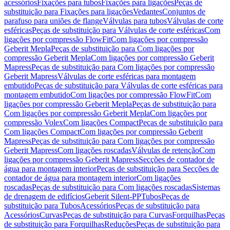
acessórios
Fixações para tubos
Fixações para ligações
Peças de
substituição para Fixações para ligações
Vedantes
Conjuntos de
parafuso para uniões de flange
Válvulas para tubos
Válvulas de corte
esféricas
Peças de substituição para Válvulas de corte esféricas
Com
ligações por compressão FlowFit
Com ligações por compressão
Geberit Mepla
Peças de substituição para Com ligações por
compressão Geberit Mepla
Com ligações por compressão Geberit
Mapress
Peças de substituição para Com ligações por compressão
Geberit Mapress
Válvulas de corte esféricas para montagem
embutido
Peças de substituição para Válvulas de corte esféricas para
montagem embutido
Com ligações por compressão FlowFit
Com
ligações por compressão Geberit Mepla
Peças de substituição para
Com ligações por compressão Geberit Mepla
Com ligações por
compressão Volex
Com ligações Compact
Peças de substituição para
Com ligações Compact
Com ligações por compressão Geberit
Mapress
Peças de substituição para Com ligações por compressão
Geberit Mapress
Com ligações roscadas
Válvulas de retenção
Com
ligações por compressão Geberit Mapress
Secções de contador de
água para montagem interior
Peças de substituição para Secções de
contador de água para montagem interior
Com ligações
roscadas
Peças de substituição para Com ligações roscadas
Sistemas
de drenagem de edifícios
Geberit Silent-PP
Tubos
Peças de
substituição para Tubos
Acessórios
Peças de substituição para
Acessórios
Curvas
Peças de substituição para Curvas
Forquilhas
Peças
de substituição para Forquilhas
Reduções
Peças de substituição para