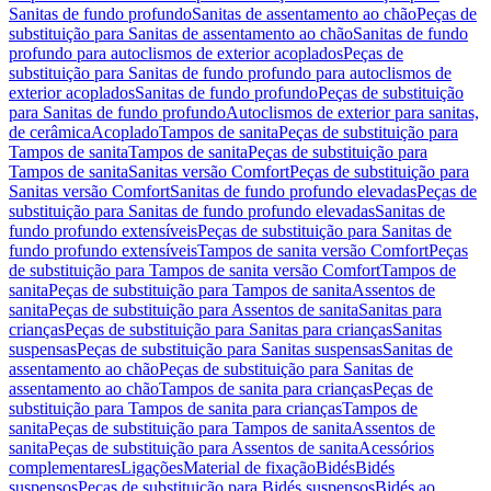
Sanitas de fundo profundo
Sanitas de assentamento ao chão
Peças de
substituição para Sanitas de assentamento ao chão
Sanitas de fundo
profundo para autoclismos de exterior acoplados
Peças de
substituição para Sanitas de fundo profundo para autoclismos de
exterior acoplados
Sanitas de fundo profundo
Peças de substituição
para Sanitas de fundo profundo
Autoclismos de exterior para sanitas,
de cerâmica
Acoplado
Tampos de sanita
Peças de substituição para
Tampos de sanita
Tampos de sanita
Peças de substituição para
Tampos de sanita
Sanitas versão Comfort
Peças de substituição para
Sanitas versão Comfort
Sanitas de fundo profundo elevadas
Peças de
substituição para Sanitas de fundo profundo elevadas
Sanitas de
fundo profundo extensíveis
Peças de substituição para Sanitas de
fundo profundo extensíveis
Tampos de sanita versão Comfort
Peças
de substituição para Tampos de sanita versão Comfort
Tampos de
sanita
Peças de substituição para Tampos de sanita
Assentos de
sanita
Peças de substituição para Assentos de sanita
Sanitas para
crianças
Peças de substituição para Sanitas para crianças
Sanitas
suspensas
Peças de substituição para Sanitas suspensas
Sanitas de
assentamento ao chão
Peças de substituição para Sanitas de
assentamento ao chão
Tampos de sanita para crianças
Peças de
substituição para Tampos de sanita para crianças
Tampos de
sanita
Peças de substituição para Tampos de sanita
Assentos de
sanita
Peças de substituição para Assentos de sanita
Acessórios
complementares
Ligações
Material de fixação
Bidés
Bidés
suspensos
Peças de substituição para Bidés suspensos
Bidés ao