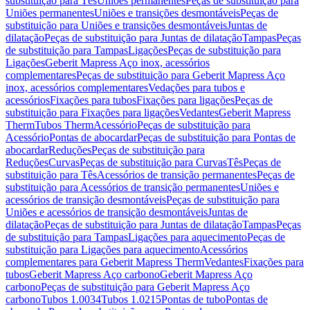
substituição para Tês
Uniões permanentes
Peças de substituição para
Uniões permanentes
Uniões e transições desmontáveis
Peças de
substituição para Uniões e transições desmontáveis
Juntas de
dilatação
Peças de substituição para Juntas de dilatação
Tampas
Peças
de substituição para Tampas
Ligações
Peças de substituição para
Ligações
Geberit Mapress Aço inox, acessórios
complementares
Peças de substituição para Geberit Mapress Aço
inox, acessórios complementares
Vedações para tubos e
acessórios
Fixações para tubos
Fixações para ligações
Peças de
substituição para Fixações para ligações
Vedantes
Geberit Mapress
Therm
Tubos Therm
Acessório
Peças de substituição para
Acessório
Pontas de abocardar
Peças de substituição para Pontas de
abocardar
Reduções
Peças de substituição para
Reduções
Curvas
Peças de substituição para Curvas
Tês
Peças de
substituição para Tês
Acessórios de transição permanentes
Peças de
substituição para Acessórios de transição permanentes
Uniões e
acessórios de transição desmontáveis
Peças de substituição para
Uniões e acessórios de transição desmontáveis
Juntas de
dilatação
Peças de substituição para Juntas de dilatação
Tampas
Peças
de substituição para Tampas
Ligações para aquecimento
Peças de
substituição para Ligações para aquecimento
Acessórios
complementares para Geberit Mapress Therm
Vedantes
Fixações para
tubos
Geberit Mapress Aço carbono
Geberit Mapress Aço
carbono
Peças de substituição para Geberit Mapress Aço
carbono
Tubos 1.0034
Tubos 1.0215
Pontas de tubo
Pontas de