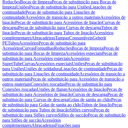
Reduções
Bocas de limpeza
Peças de substituição para Bocas de
limpeza
Uniões
Peças de substituição para Uniões
Ligações de
continuidade
Peças de substituição para Ligações de
continuidade
Acessórios de transição a outros materiais
Acessórios de
ligação
Peças de substituição para Acessórios de ligação
Curvas de
descarga
Peças de substituição para Curvas de descarga
Tubos de
ligação
Peças de substituição para Tubos de ligação
Acessórios
complementares
Abraçadeiras
Tampas
Consumíveis
Geberit
PE
Tubos
Acessórios
Peças de substituição para
Acessórios
Curvas
Forquilhas
Reduções
Bocas de limpeza
Peças de
substituição para Bocas de limpeza
Acessórios especiais
Peças de
substituição para Acessórios especiais
Acessórios
SuperTube
Curvas
Acessórios especiais
Uniões
Peças de substituição
para Uniões
Uniões de soldadura
Ligações de continuidade
Peças de
substituição para Ligações de continuidade
Acessórios de transição a
outros materiais
Peças de substituição para Acessórios de transição a
outros materiais
Conexões roscadas
Peças de substituição para
Conexões roscadas
Uniões de flange
Acessórios de ligação
Peças de
substituição para Acessórios de ligação
Curvas de descarga
Peças de
substituição para Curvas de descarga
Golas de sanita ao chão
Peças
de substituição para Golas de sanita ao chão
Tubos de ligação
Peças
de substituição para Tubos de ligação
Sifões curvos
Peças de
substituição para Sifões curvos
Sifões de sucção
Peças de substituição
para Sifões de sucção
Acessórios
complementares
Abraçadeiras
Fixações para