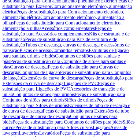
de substituição para Com acionamento pneumático
Exterior
Peças de
substituição para Exterior
Com acionamento eletrónico, alimentação
elétrica
Peças de substituição para Com acionamento eletrónico,
alimentação elétrica
Com acionamento eletrónico, alimentação a
pilhas
Peças de substituição para Com acionamento eletrónico,
alimentação a pilhas
Acessórios complementares
Peças de
substituição para Acessórios complementares
Kits de estrutura e de
substituição
Peças de substituição para Kits de estrutura e de
substituição
Tubos de descarga, curvas de descarga e acessórios de
transição
Placas de acesso
Comandos remotos
Estruturas de ligação
para sanitas, urinóis e bidés
Conjuntos de sifões para sanitas e
pias
Peças de substituição para Conjuntos de sifões para sanitas e
pias
Curvas de descarga
Peças de substituição para Curvas de
descarga
Conjuntos de ligação
Peças de substituição para Conjuntos
de ligação
Extensões da curva de descarga
Peças de substituição para
Extensões da curva de descarga
Ligações de PVC
Peças de
substituição para Ligações de PVC
Acessórios de transição e de
união
Conjuntos de sifões para urinóis
Peças de substituição para
Conjuntos de sifões para urinóis
Sifões de urinóis
Peças de
substituição para Sifões de urinóis
Extensões de tubo de descarga e
de curva de descarga
Peças de substituição para Extensões de tubo
de descarga e de curva de descarga
Conjuntos de sifões para
bidés
Peças de substituição para Conjuntos de sifões para bidés
Sifões
curvos
Peças de substituição para Sifões curvos
Ligações
Áreas de
lavagem
Lavatórios
Lavatórios
Peças de substituição para