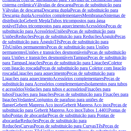
cisterna cerâmica
Válvulas de descarga
Peças de substituição para
Válvulas de descarga
Descarga dupla
Peças de substituição para
Descarga dupla
Acessórios complementares
Membranas
Sistemas de
distribuição
Geberit Mepla
Tubos tricompostos para água
potável
Tubos tricompostos para aquecimento
Acessórios
Peças de
substituição para Acessórios
Uniões
Peças de substituição para
Uniões
Reduções
Peças de substituição para Reduções
Ângulo
Peças
de substituição para Ângulo
Tês
Peças de substituição para
Tês
Uniões permanentes
Peças de substituição para Uniões
permanentes
Uniões e transições desmontáveis
Peças de substituição
para Uniões e transições desmontáveis
Tampas
Peças de substituição
para Tampas
Ligações
Peças de substituição para Ligações
Coletor
com ligação roscada
Peças de substituição para Coletor com ligação
roscada
Ligações para aquecimento
Peças de substituição para
Ligações para aquecimento
Acessórios complementares
Peças de
substituição para Acessórios complementares
Isolamentos para tubos
e acessórios
Vedações para tubos e acessórios
Fixações para
tubos
Fixações para ligações
Peças de substituição para Fixações para
ligações
Vedantes
Conjuntos de parafuso para uniões de
flange
Geberit Mapress Aço inox
Geberit Mapress Aço inox
Peças de
substituição para Geberit Mapress Aço inox
Tubos 1.4401
Pontas de
tubo
Pontas de abocardar
Peças de substituição para Pontas de
abocardar
Reduções
Peças de substituição para
Reduções
Curvas
Peças de substituição para Curvas
Tês
Peças de